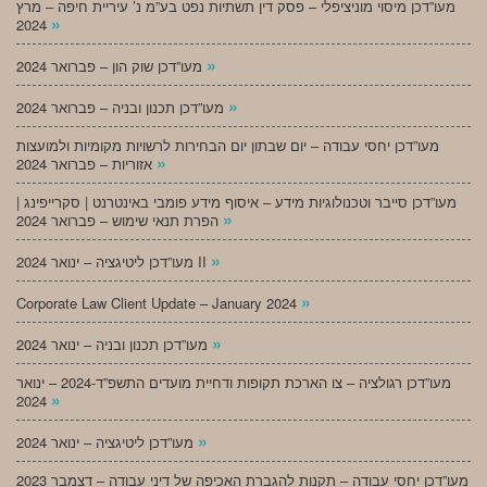
מעו”דכן מיסוי מוניציפלי – פסק דין תשתיות נפט בע”מ נ’ עיריית חיפה – מרץ
»
2024
»
מעו”דכן שוק הון – פברואר 2024
»
מעו”דכן תכנון ובניה – פברואר 2024
מעו”דכן יחסי עבודה – יום שבתון יום הבחירות לרשויות מקומיות ולמועצות
»
אזוריות – פברואר 2024
מעו”דכן סייבר וטכנולוגיות מידע – איסוף מידע פומבי באינטרנט | סקרייפינג |
»
הפרת תנאי שימוש – פברואר 2024
»
מעו”דכן ליטיגציה – ינואר 2024 II
»
Corporate Law Client Update – January 2024
»
מעו”דכן תכנון ובניה – ינואר 2024
מעו”דכן רגולציה – צו הארכת תקופות ודחיית מועדים התשפ”ד-2024 – ינואר
»
2024
»
מעו”דכן ליטיגציה – ינואר 2024
מעו”דכן יחסי עבודה – תקנות להגברת האכיפה של דיני עבודה – דצמבר 2023