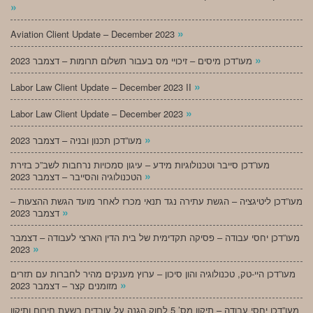
»
»
Aviation Client Update – December 2023
»
מעו”דכן מיסים – זיכויי מס בעבור תשלום תרומות – דצמבר 2023
»
Labor Law Client Update – December 2023 II
»
Labor Law Client Update – December 2023
»
מעו”דכן תכנון ובניה – דצמבר 2023
מעו”דכן סייבר וטכנולוגיות מידע – עיגון סמכויות נרחבות לשב”כ בזירת
»
הטכנולוגיה והסייבר – דצמבר 2023
מעו”דכן ליטיגציה – הגשת עתירה נגד תנאי מכרז לאחר מועד הגשת ההצעות –
»
דצמבר 2023
מעו”דכן יחסי עבודה – פסיקה תקדימית של בית הדין הארצי לעבודה – דצמבר
»
2023
מעו”דכן היי-טק, טכנולוגיה והון סיכון – ערוץ מענקים מהיר לחברות עם תזרים
»
מזומנים קצר – דצמבר 2023
מעו”דכן יחסי עבודה – תיקון מס’ 5 לחוק הגנה על עובדים בשעת חירום ותיקון