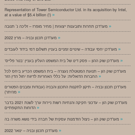
Representation of Tower Semiconductor Ltd. in its acquisition by Intel,
»
at a value of $5.4 billion (!)
»
מעו”דכן תחרות ותובענות ייצוגיות | מחיר מופרז – זליכה נ’ תנובה
»
מעו”דכן תכנון ובניה – מרץ 2022
»
מעו”דכן יחסי עבודה – שינויים זמניים בעניין תשלום דמי בידוד לעובדים
»
‘מעו”דכן שוק ההון – פסק דינו של בית המשפט העליון בעניין ‘בטר פלייס
מעו”דכן שוק הון – תנועת המטוטלת נעצרה – בית המשפט הכריע ביחס לכל
»
החברות הדואליות: על כללי האחריות לדיווח יחול הדין הזר
מעו”דכן תכנון ובניה – תיקון לתקנות התכנון והבניה (עבודות ומבנים הפטורים
»
מהיתר)
מעו”דכן שוק הון – עדכוני חקיקה והנחיות רשות ניירות ערך לשנת 2021 בדבר
»
הדוחות התקופתיים
»
מעו”דכן שוק הון – ניצול הזדמנות עסקית של חברה בידי נושא משרה בה
»
מעו”דכן תכנון ובניה – ינואר 2022