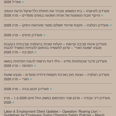
»
אפריל 2026
מעו”דכן ליטיגציה – בית המשפט מבהיר את תחולת כלל שיקול הדעת העסקי
»
והיקף חובת הנאמנות של ועדות השקעה בגופים מוסדיים – מרץ 2026
»
מעו”דכן רגולציה – תקנות שירותי תשלום (פטור מהוראות החוק) – מרץ 2026
»
מעו”דכן מיסים – מרץ 2026
מעו”דכן איכות סביבה וקיימות – הקלות זמניות ברגולציה סביבתית בעקבות
מבצע “שאגת הארי” – עדכון לתעשייה בהתאם להנחיות המשרד להגנת
»
הסביבה – מרץ 2026
מעו”דכן סייבר וטכנולוגיות מידע – גילוי דעת הרשות להגנת הפרטיות בנושא
»
הסכמה – מרץ 2026
מעו”דכן רגולציה – הצעת חוק הארכת תקופות ודחיית מועדים – מבצע שאגת
»
הארי – מרץ 2026
»
מעו”דכן תכנון ובניה – מרץ 2026
מעו”דכן דיני עבודה – עדכון שכר המינימום במשק החל מיום 1.4.2026 – מרץ
»
2026
Labor & Employment Client Updates – Operation ‘Roaring Lion’ –
Guidelines for Employers During Changing Safety Policies – March