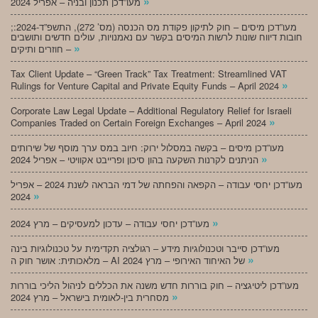
»
מעו”דכן תכנון ובניה – אפריל 2024
;מעו”דכן מיסים – חוק לתיקון פקודת מס הכנסה (מס’ 272), התשפ”ד-2024:
חובות דיווח שונות לרשות המיסים בקשר עם נאמנויות, עולים חדשים ותושבים
»
חוזרים ותיקים –
Tax Client Update – “Green Track” Tax Treatment: Streamlined VAT
»
Rulings for Venture Capital and Private Equity Funds – April 2024
Corporate Law Legal Update – Additional Regulatory Relief for Israeli
»
Companies Traded on Certain Foreign Exchanges – April 2024
מעו”דכן מיסים – בקשה במסלול ירוק: חיוב במס ערך מוסף של שירותים
»
הניתנים לקרנות השקעה בהון סיכון ופרייבט אקוויטי – אפריל 2024
מעו”דכן יחסי עבודה – הקפאה והפחתה של דמי הבראה לשנת 2024 – אפריל
»
2024
»
מעו”דכן יחסי עבודה – עדכון למעסיקים – מרץ 2024
מעו”דכן סייבר וטכנולוגיות מידע – רגולציה תקדימית על טכנולוגיות בינה
»
מלאכותית: אושר חוק ה – AI של האיחוד האירופי – מרץ 2024
מעו”דכן ליטיגציה – חוק בוררות חדש משנה את הכללים לניהול הליכי בוררות
»
מסחרית בין-לאומית בישראל – מרץ 2024