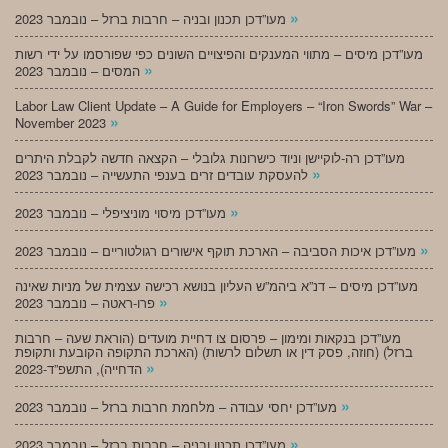
»
מעו”דכן תכנון ובניה – חרבות ברזל – נובמבר 2023
מעו”דכן מיסים – מתווי המענקים והפיצויים השונים כפי שפורסמו על ידי רשות
»
המסים – נובמבר 2023
Labor Law Client Update – A Guide for Employers – “Iron Swords” War –
»
November 2023
מעו”דכן רה-לוקיישן וניוד כישרונות גלובלי – הקצאה חדשה לקבלת היתרים
»
להעסקת עובדים זרים בענפי התעשייה – נובמבר 2023
»
מעו”דכן מיסוי מוניציפלי – נובמבר 2023
»
מעו”דכן איכות הסביבה – הארכת תוקף אישורים רגולטוריים – נובמבר 2023
מעו”דכן מיסים – דנ”א ביהמ”ש העליון בנושא רכישה עצמית של מניות שאינה
»
פרו-ראטה – נובמבר 2023
מעו”דכן בנקאות ומימון – פרסום צו דחיית מועדים (הוראת שעה – חרבות
ברזל) (חוזה, פסק דין או תשלום לרשות) (הארכת התקופה הקובעת ותקופת
»
הדחייה), התשפ”ד-2023
»
מעו”דכן יחסי עבודה – מלחמת חרבות ברזל – נובמבר 2023
»
מעו”דכן תכנון ובניה – חרבות ברזל – נובמבר 2023