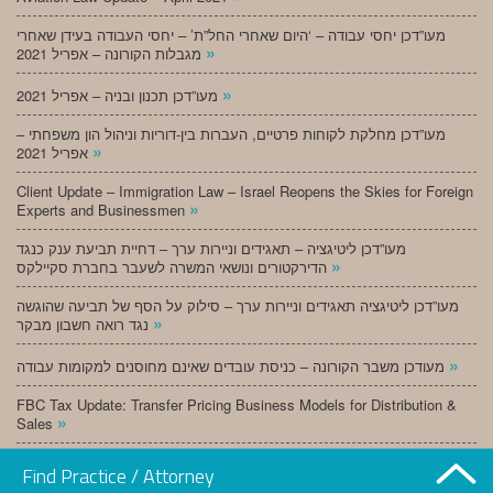
מעו”דכן יחסי עבודה – ‘היום שאחרי החל”ת’ – יחסי העבודה בעידן שאחרי
»
מגבלות הקורונה – אפריל 2021
»
מעו”דכן תכנון ובניה – אפריל 2021
מעו”דכן מחלקת לקוחות פרטיים, העברות בין-דוריות וניהול הון משפחתי –
»
אפריל 2021
Client Update – Immigration Law – Israel Reopens the Skies for Foreign
»
Experts and Businessmen
מעו”דכן ליטיגציה – תאגידים וניירות ערך – דחיית תביעת ענק כנגד
»
הדירקטורים ונושאי המשרה לשעבר בחברת סקיילקס
מעו”דכן ליטיגציה תאגידים וניירות ערך – סילוק על הסף של תביעה שהוגשה
»
נגד רואה חשבון מבקר
»
מעודכן משבר הקורונה – כניסת עובדים שאינם מחוסנים למקומות עבודה
FBC Tax Update: Transfer Pricing Business Models for Distribution &
»
Sales
»
מעו”דכן תכנון ובניה – מרץ 2021
Find Practice / Attorney