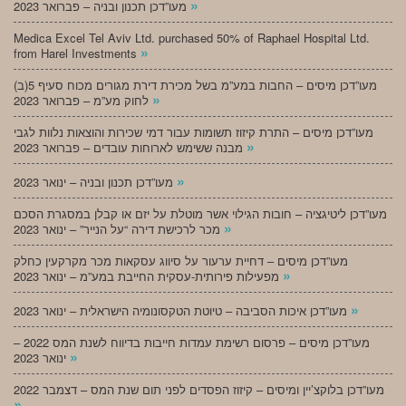
»
מעו”דכן תכנון ובניה – פברואר 2023
Medica Excel Tel Aviv Ltd. purchased 50% of Raphael Hospital Ltd.
»
from Harel Investments
מעו”דכן מיסים – החבות במע”מ בשל מכירת דירת מגורים מכוח סעיף 5(ב)
»
לחוק מע”מ – פברואר 2023
מעו”דכן מיסים – התרת קיזוז תשומות עבור דמי שכירות והוצאות נלוות לגבי
»
מבנה ששימש לארוחות עובדים – פברואר 2023
»
מעו”דכן תכנון ובניה – ינואר 2023
מעו”דכן ליטיגציה – חובות הגילוי אשר מוטלת על יזם או קבלן במסגרת הסכם
»
מכר לרכישת דירה “על הנייר” – ינואר 2023
מעו”דכן מיסים – דחיית ערעור על סיווג עסקאות מכר מקרקעין כחלק
»
מפעילות פירותית-עסקית החייבת במע”מ – ינואר 2023
»
מעו”דכן איכות הסביבה – טיוטת הטקסונומיה הישראלית – ינואר 2023
מעו”דכן מיסים – פרסום רשימת עמדות חייבות בדיווח לשנת המס 2022 –
»
ינואר 2023
מעו”דכן בלוקצ’יין ומיסים – קיזוז הפסדים לפני תום שנת המס – דצמבר 2022
»