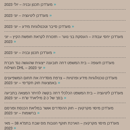
»
מעו”דכן תכנון ובניה – יולי 2023
»
מעו”דכן ליטיגציה – יוני 2023
»
מעו”דכן סייבר וטכנולוגיות מידע – יוני 2023
מעו”דכן יחסי עבודה – העסקת בני נוער – תזכורת לקראת חופשת הקיץ – יוני
»
2023
»
מעו”דכן תכנון ובניה – יוני 2023
מעו”דכן תעופה – בית המשפט דחה תובענה ייצוגית שהוגשה נגד חברת
»
השילוח DHL – יוני 2023
מעו”דכן טכנולוגיות מידע ופרטיות – צרפת מסדירה את תחום המשפיענים
»
באמצעות חוק תקדימי – יוני 2023
מעו”דכן ליטיגציה – בית המשפט הכלכלי דחה בקשה להיתר המצאה בתביעה
»
בסך של כ-2 מיליארד ש”ח – יוני 2023
מעו”דכן מיסוי מקרקעין – חוק ההסדרים אושר במליאת הכנסת ופורסם
»
ברשומות – יוני 2023
מעו”דכן מיסוי מקרקעין – הארכת תוקף הטבות מס שבח בתמ”א 38 – מאי
»
2023