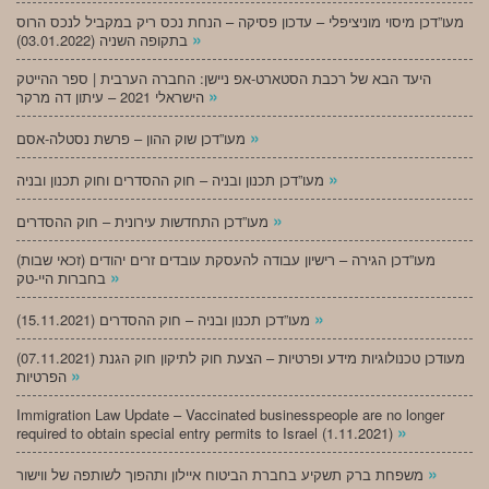
מעו”דכן מיסוי מוניציפלי – עדכון פסיקה – הנחת נכס ריק במקביל לנכס הרוס
»
בתקופה השניה (03.01.2022)
היעד הבא של רכבת הסטארט-אפ ניישן: החברה הערבית | ספר ההייטק
»
הישראלי 2021 – עיתון דה מרקר
»
מעו”דכן שוק ההון – פרשת נסטלה-אסם
»
מעו”דכן תכנון ובניה – חוק ההסדרים וחוק תכנון ובניה
»
מעו”דכן התחדשות עירונית – חוק ההסדרים
מעו”דכן הגירה – רישיון עבודה להעסקת עובדים זרים יהודים (זכאי שבות)
»
בחברות היי-טק
»
מעו”דכן תכנון ובניה – חוק ההסדרים (15.11.2021)
(07.11.2021) מעודכן טכנולוגיות מידע ופרטיות – הצעת חוק לתיקון חוק הגנת
»
הפרטיות
Immigration Law Update – Vaccinated businesspeople are no longer
»
required to obtain special entry permits to Israel (1.11.2021)
»
משפחת ברק תשקיע בחברת הביטוח איילון ותהפוך לשותפה של ווישור