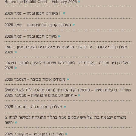
»
Before the District Court – February 2026
»
מעו”דכן תכנון ובניה – ינואר 2026 II
»
מעו”דכן קניין רוחני ופטנטים – ינואר 2026
»
מעודכן תכנון ובניה – ינואר 2026
מעו”דכן דיני עבודה – עדכון שכר מינימום ענפי לעובדים בענף הניקיון – ינואר
»
2026
מעו”דכן דיני עבודה – נקודות זיכוי לעובד בעד שירות מילואים כלוחם – דצמבר
»
2025
»
מעו”דכן איכות סביבה – דצמבר 2025
מעו”דכן בנקאות ומימון – טיוטת חוק ההסדרים (התכנית הכלכלית לשנת 2026)
»
– תחום הפיננסים והבנקאות – נובמבר 2025
»
מעו”דכן תכנון ובניה – נובמבר 2025
משרדנו ייצג את בתו של איש עסקים מנוח בהליך התנגדות לבקשה למתן צו
»
ירושה
»
מעו”דכן תכנון ובניה – אוקטובר 2025