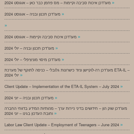
»
מעו”דכן איכות סביבה וקיימות – מס פחמן כבר כאן – אוגוסט 2024
»
מעו”דכן תכנון ובניה – אוגוסט 2024
»
»
מעו”דכן איכות סביבה וקיימות – אוגוסט 2024
»
מעו”דכן תכנון ובניה – יולי 2024
»
מעו”דכן מיסוי מוניציפלי – יולי 2024
מעו”דכן רה-לוקיישן וניוד כישרונות גלובלי – כניסה לתוקף של מערכת ETA-IL –
»
יולי 2024
»
Client Update – Implementation of the ETA-IL System – July 2024
»
מעו”דכן תכנון ובניה – יוני 2024
מעו”דכן שוק הון – חידושים בדיני ניירות ערך – מהותיות המידע בדווחי החברה
»
וחובת העדכון בגינו – יוני 2024
»
Labor Law Client Update – Employment of Teenagers – June 2024