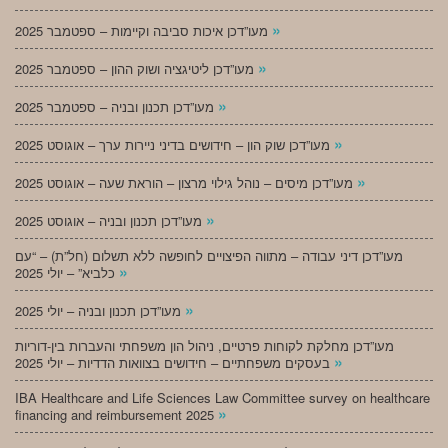
»
מעו”דכן איכות סביבה וקיימות – ספטמבר 2025
»
מעו”דכן ליטיגציה ושוק ההון – ספטמבר 2025
»
מעו”דכן תכנון ובניה – ספטמבר 2025
»
מעו”דכן שוק הון – חידושים בדיני ניירות ערך – אוגוסט 2025
»
מעו”דכן מיסים – נוהל גילוי מרצון – הוראת שעה – אוגוסט 2025
»
מעו”דכן תכנון ובניה – אוגוסט 2025
מעו”דכן דיני עבודה – מתווה הפיצויים לחופשה ללא תשלום (חל”ת) – “עם
»
כלביא” – יולי 2025
»
מעו”דכן תכנון ובניה – יולי 2025
מעו”דכן מחלקת לקוחות פרטיים, ניהול הון משפחתי והעברות בין-דוריות
»
בעסקים משפחתיים – חידושים בצוואות הדדיות – יולי 2025
IBA Healthcare and Life Sciences Law Committee survey on healthcare
»
financing and reimbursement 2025