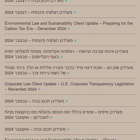
מעו”דכן תכנון ובניה – דצמבר 2024
»
מעו”דכן רגולציה פיננסית – דצמבר 2024
Environmental Law and Sustainability Client Update – Preparing for the
»
Carbon Tax Era – December 2024
»
מעו”דכן רגולציה פיננסית – נובמבר 2024
מעו”דכן איכות סביבה וקיימות – רגולציות אקלימיות: מפתח להצלחה יזמית
»
בענף הקליימטק – נובמבר 2024
מעו”דכן שוק הון – חובת דיווח מיידי בדבר חקירה פלילית או הליך בירור מנהלי
»
של רשות ניירות ערך – נובמבר 2024
Corporate Law Client Update – U.S. Corporate Transparency Legislation
»
– November 2024
»
מעו”דכן תכנון ובניה – נובמבר 2024
מעו”דכן מיסים – שינויים בכללי מס הכנסה (הקלות מס בהקצאת מניות
»
לעובדים) – אוקטובר 2024
»
מעו”דכן תכנון ובניה – אוקטובר 2024
Environmental Law and Sustainability Client Update – Climate