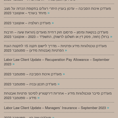
מעו”דכן איכות הסביבה – עדכון בעניין היתרי רעלים בתקופת הכרזה על מצב
»
מיוחד בעורף – אוקטובר 2023
»
מעו”דכן רגולציה – אוקטובר 2023
מעו”דכן בנקאות ומימון – פרסום חוק דחיית מועדים (הוראת שעה – חרבות
»
ברזל) (חוזה, פסק דין או תשלום לרשות), התשפ”ד – 2023 – אוקטובר 2023
מעו”דכן טכנולוגיות מידע ופרטיות – מדריך ליישום תקנה 15 לתקנות הגנת
»
הפרטיות (אבטחת מידע) – ספטמבר 2023
Labor Law Client Update – Recuperation Pay Allowance – September
»
2023
»
מעו”דכן איכות הסביבה – ספטמבר 2023
»
מעו”דכן תכנון ובניה – ספטמבר 2023
מעו”דכן סייבר וטכנולוגיות מידע – אחריות דירקטוריון לסיכוני פרטיות ואבטחת
»
מידע – ספטמבר 2023
»
Labor Law Client Update – Managers’ Insurance – September 2023
»
מעו”דכן שוק הון – ספטמבר 2023