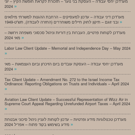
מעו”דכן יחסי עבודה – העסקת בני נוער – תזכורת לקראת חופשת הקיץ – יוני
»
2024
מעו”דכן דיני עבודה – עדכון למעסיקים – הרחבת ההגנות למשרתי מילואים
»
ובני זוגם – תיקון לחוק חיילים משוחררים (החזרה לעבודה), תש”ט-1949
מעו”דכן לקוחות פרטיים, העברות בין דוריות וניהול סכסוכי משפחה וירושה –
»
מאי 2024
Labor Law Client Update – Memorial and Independence Day – May 2024
»
מעו”דכן יחסי עבודה – העסקת עובדים ביום הזיכרון וביום העצמאות – מאי
»
2024
Tax Client Update – Amendment No. 272 to the Israel Income Tax
Ordinance: Reporting Obligations on Trusts and Individuals – April 2024
»
Aviation Law Client Update – Successful Representation of Wizz Air in
Supreme Court Appeal Regarding Unrefunded Airport Taxes – April 2024
»
מעו”דכן טכנולוגיות מידע ופרטיות – עדכון לקוחות לעניין ניהול סיכוני אבטחת
»
מידע בשימוש בקוד פתוח – אפריל 2024