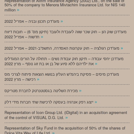
Representation of Alifim Insurance Agency (2002) Ltd., on the sale of
50% of the company to Menora Mivtachim Insurance Ltd. for NIS 140
»
million
»
מעו”דכן תכנון ובניה – אפריל 2022
מעו”דכן שוק הון – חוק שכר שווה לעובדת ולעובד (תיקון מס’ 6) – חובות דיווח
»
חדשות – אפריל 2022
»
מעו”דכן רגולציה – חוק עקרונות האסדרה, התשפ”ב-2021 – אפריל 2022
מעו”דכן יחסי עבודה – תיקון חוק עבודת נשים – תחולה על הורים המגדלים
»
את ילדיהם ללא סיוע של בן או בת זוג נוסף – מרץ 2022
מעו”דכן מיסים – פסיקת ביהמ”ש העליון בנושא הוצאות פיתוח לצרכי מס
»
רכישה – מרץ 2022
»
מכירת השליטה בגסטטנרטק לחברת מטריקס
»
ייצוג רפק אנרגיה בעסקה לרכישת שתי חברות מידי דלק
Representation of Icon Group Ltd. (iDigital) in an acquisition agreement
»
of the control of VISUAL D.G. Ltd.
Representation of Sky Fund in the acquisition of 50% of the shares of
»
Dolce Vita Way of Life Ltd.