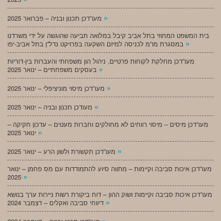
»
מעו”דכן תכנון ובניה – פברואר 2025
בית המשפט המחוזי בתל אביב קיבל במלואה תביעה שהוגשה על ידי משרדנו
»
במסגרת מו”מ לכניסה למיזם השקעה בפרויקט נדל”ן בתל אביב-יפו
מעו”דכן מחלקת לקוחות פרטיים, ניהול הון משפחתי והעברות בין-דוריות
»
בעסקים משפחתיים – ינואר 2025
»
מעו”דכן מיסוי מוניציפלי – ינואר 2025
»
מעודכן תכנון ובניה – ינואר 2025
מעו”דכן מיסים – מיסוי רווחים לא מחולקים וחברות מעטים – עדכון חקיקה –
»
ינואר 2025
»
מעו”דכן תקשורת ולשון הרע – ינואר 2025
מעו”דכן איכות סביבה וקיימות – מתווה סיוע להתמודדות עם מס פחמן – ינואר
»
2025
מעו”דכן איכות סביבה וקיימות ושוק ההון – דוח ביקורת רשות ניירות ערך בנושא
»
דיווחי סביבה ואקלים – דצמבר 2024
»