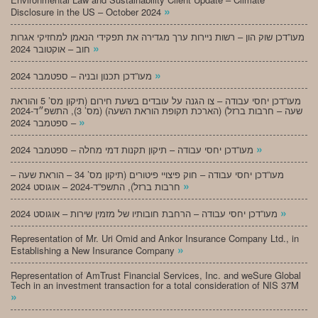
»
Disclosure in the US – October 2024
מעו”דכן שוק הון – רשות ניירות ערך מגדירה את תפקידי הנאמן למחזיקי אגרות
»
חוב – אוקטובר 2024
»
מעו”דכן תכנון ובניה – ספטמבר 2024
מעו”דכן יחסי עבודה – צו הגנה על עובדים בשעת חירום (תיקון מס’ 5 והוראת
שעה – חרבות ברזל) (הארכת תקופת הוראת השעה) (מס’ 3), התשפ״ד-2024
»
– ספטמבר 2024
»
מעו”דכן יחסי עבודה – תיקון תקנות דמי מחלה – ספטמבר 2024
מעו”דכן יחסי עבודה – חוק פיצויי פיטורים (תיקון מס’ 34 – הוראת שעה –
»
חרבות ברזל), התשפ”ד-2024 – אוגוסט 2024
»
מעו”דכן יחסי עבודה – הרחבת חובותיו של מזמין שירות – אוגוסט 2024
Representation of Mr. Uri Omid and Ankor Insurance Company Ltd., in
»
Establishing a New Insurance Company
Representation of AmTrust Financial Services, Inc. and weSure Global
Tech in an investment transaction for a total consideration of NIS 37M
»