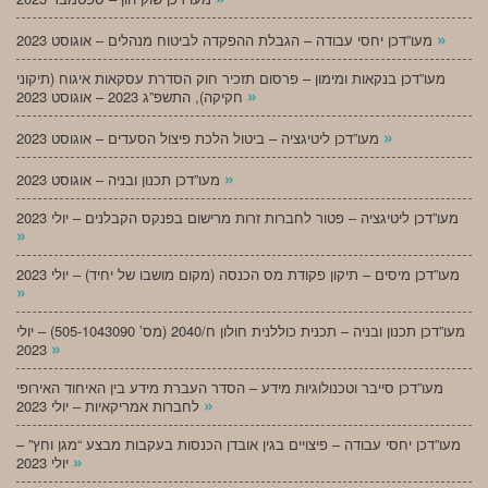
»
מעו”דכן יחסי עבודה – הגבלת ההפקדה לביטוח מנהלים – אוגוסט 2023
מעו”דכן בנקאות ומימון – פרסום תזכיר חוק הסדרת עסקאות איגוח (תיקוני
»
חקיקה), התשפ”ג 2023 – אוגוסט 2023
»
מעו”דכן ליטיגציה – ביטול הלכת פיצול הסעדים – אוגוסט 2023
»
מעו”דכן תכנון ובניה – אוגוסט 2023
מעו”דכן ליטיגציה – פטור לחברות זרות מרישום בפנקס הקבלנים – יולי 2023
»
מעו”דכן מיסים – תיקון פקודת מס הכנסה (מקום מושבו של יחיד) – יולי 2023
»
מעו”דכן תכנון ובניה – תכנית כוללנית חולון ח/2040 (מס’ 505-1043090) – יולי
»
2023
מעו”דכן סייבר וטכנולוגיות מידע – הסדר העברת מידע בין האיחוד האירופי
»
לחברות אמריקאיות – יולי 2023
מעו”דכן יחסי עבודה – פיצויים בגין אובדן הכנסות בעקבות מבצע “מגן וחץ” –
»
יולי 2023