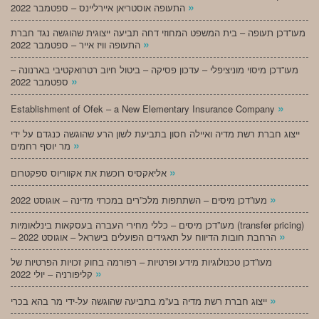
»
התעופה אוסטריאן איירליינס – ספטמבר 2022
מעו”דכן תעופה – בית המשפט המחוזי דחה תביעה ייצוגית שהוגשה נגד חברת
»
התעופה וויז אייר – ספטמבר 2022
מעו”דכן מיסוי מוניציפלי – עדכון פסיקה – ביטול חיוב רטרואקטיבי בארנונה –
»
ספטמבר 2022
»
Establishment of Ofek – a New Elementary Insurance Company
ייצוג חברת רשת מדיה ואיילה חסון בתביעת לשון הרע שהוגשה כנגדם על ידי
»
מר יוסף רחמים
»
אליאקסיס רוכשת את אקווריוס ספקטרום
»
מעו”דכן מיסים – השתתפות מלכ”רים במכרזי מדינה – אוגוסט 2022
מעו”דכן מיסים – כללי מחירי העברה בעסקאות בינלאומיות (transfer pricing)
»
– הרחבת חובות הדיווח על תאגידים הפועלים בישראל – אוגוסט 2022
מעו”דכן טכנולוגיות מידע ופרטיות – רפורמה בחוק זכויות הפרטיות של
»
קליפורניה – יולי 2022
»
ייצוג חברת רשת מדיה בע”מ בתביעה שהוגשה על-ידי מר בהא בכרי