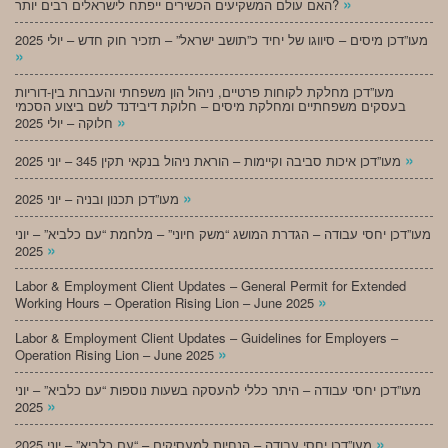
»
האם עולם המשקיעים הכשירים ייפתח לישראלים רבים יותר?
מעו”דכן מיסים – סיווגו של יחיד כ”תושב ישראל” – תזכיר חוק חדש – יולי 2025
»
מעו”דכן מחלקת לקוחות פרטיים, ניהול הון משפחתי והעברות בין-דוריות
בעסקים משפחתיים ומחלקת מיסים – חלוקת דיבידנד לשם ביצוע הסכמי
»
חלוקה – יולי 2025
»
מעו”דכן איכות סביבה וקיימות – הוראת ניהול בנקאי תקין 345 – יוני 2025
»
מעו”דכן תכנון ובניה – יוני 2025
מעו”דכן יחסי עבודה – הגדרת המושג “משק חיוני” – מלחמת “עם כלביא” – יוני
»
2025
Labor & Employment Client Updates – General Permit for Extended
»
Working Hours – Operation Rising Lion – June 2025
Labor & Employment Client Updates – Guidelines for Employers –
»
Operation Rising Lion – June 2025
מעו”דכן יחסי עבודה – היתר כללי להעסקה בשעות נוספות “עם כלביא” – יוני
»
2025
»
מעו”דכן יחסי עבודה – הנחיות למעסיקים – “עם כלביא” – יוני 2025