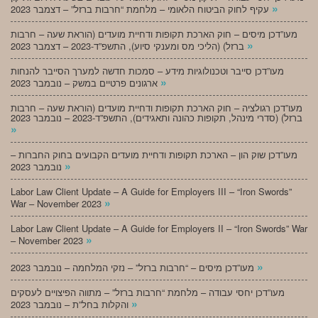
»
עקיף לחוק הביטוח הלאומי – מלחמת “חרבות ברזל” – דצמבר 2023
מעו”דכן מיסים – חוק הארכת תקופות ודחיית מועדים (הוראת שעה – חרבות
»
ברזל) (הליכי מס ומענקי סיוע), התשפ”ד-2023 – דצמבר 2023
מעו”דכן סייבר וטכנולוגיות מידע – סמכות חדשה למערך הסייבר להנחות
»
ארגונים פרטיים במשק – נובמבר 2023
מעו”דכן רגולציה – חוק הארכת תקופות ודחיית מועדים (הוראת שעה – חרבות
ברזל) (סדרי מינהל, תקופות כהונה ותאגידים), התשפ”ד-2023 – נובמבר 2023
»
מעו”דכן שוק הון – הארכת תקופות ודחיית מועדים הקבועים בחוק החברות –
»
נובמבר 2023
Labor Law Client Update – A Guide for Employers III – “Iron Swords”
»
War – November 2023
Labor Law Client Update – A Guide for Employers II – “Iron Swords” War
»
– November 2023
»
מעו”דכן מיסים – “חרבות ברזל” – נזקי המלחמה – נובמבר 2023
מעו”דכן יחסי עבודה – מלחמת “חרבות ברזל” – מתווה הפיצויים לעסקים
»
והקלות בחל”ת – נובמבר 2023