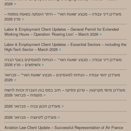
»
2026
מעו”דכן דיני עבודה – מבצע ‘שאגת הארי’ – היתר העסקה בשעות נוספות –
»
מרץ 2026
Labor & Employment Client Updates – General Permit for Extended
»
Working Hours – Operation ‘Roaring Lion’ – March 2026
Labor & Employment Client Updates – Essential Sectors – including the
»
High-Tech Sector – March 2026
מעו”דכן דיני עבודה – מבצע ‘שאגת הארי’ – הנחיות למעסיקים בענף הבניה
»
והשיפוצים – מרץ 2026
מעו”דכן יחסי עבודה – הנחיות למעסיקים – מבצע “שאגת הארי” – פברואר
»
2026
מעו”דכן מיסוי מקרקעין – עדכון פסיקה – חיוב במס בגין העברת זכויות לרשות
»
מקומית – פברואר 2026
»
מעו”דכן תכנון ובניה – פברואר 2026
»
מעו”דכן ליטיגציה – פברואר 2026
Aviation Law Client Update – Successful Representation of Air France