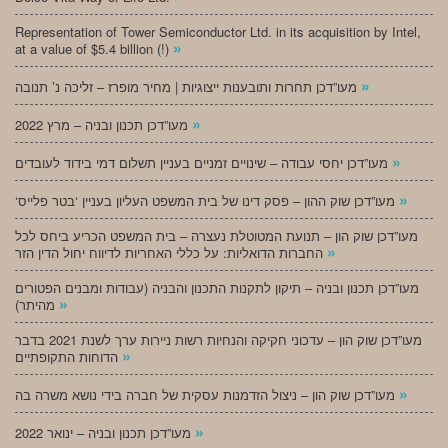
Representation of Tower Semiconductor Ltd. in its acquisition by Intel,
»
at a value of $5.4 billion (!)
»
מעו”דכן תחרות ותובענות ייצוגיות | מחיר מופרז – זליכה נ’ תנובה
»
מעו”דכן תכנון ובניה – מרץ 2022
»
מעו”דכן יחסי עבודה – שינויים זמניים בעניין תשלום דמי בידוד לעובדים
»
‘מעו”דכן שוק ההון – פסק דינו של בית המשפט העליון בעניין ‘בטר פלייס
מעו”דכן שוק הון – תנועת המטוטלת נעצרה – בית המשפט הכריע ביחס לכל
»
החברות הדואליות: על כללי האחריות לדיווח יחול הדין הזר
מעו”דכן תכנון ובניה – תיקון לתקנות התכנון והבניה (עבודות ומבנים הפטורים
»
מהיתר)
מעו”דכן שוק הון – עדכוני חקיקה והנחיות רשות ניירות ערך לשנת 2021 בדבר
»
הדוחות התקופתיים
»
מעו”דכן שוק הון – ניצול הזדמנות עסקית של חברה בידי נושא משרה בה
»
מעו”דכן תכנון ובניה – ינואר 2022