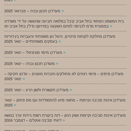
»
מעו”דכן תכנון ובניה – פברואר 2025
בית המשפט המחוזי בתל אביב קיבל במלואה תביעה שהוגשה על ידי משרדנו
»
במסגרת מו”מ לכניסה למיזם השקעה בפרויקט נדל”ן בתל אביב-יפו
מעו”דכן מחלקת לקוחות פרטיים, ניהול הון משפחתי והעברות בין-דוריות
»
בעסקים משפחתיים – ינואר 2025
»
מעו”דכן מיסוי מוניציפלי – ינואר 2025
»
מעודכן תכנון ובניה – ינואר 2025
מעו”דכן מיסים – מיסוי רווחים לא מחולקים וחברות מעטים – עדכון חקיקה –
»
ינואר 2025
»
מעו”דכן תקשורת ולשון הרע – ינואר 2025
מעו”דכן איכות סביבה וקיימות – מתווה סיוע להתמודדות עם מס פחמן – ינואר
»
2025
מעו”דכן איכות סביבה וקיימות ושוק ההון – דוח ביקורת רשות ניירות ערך בנושא
»
דיווחי סביבה ואקלים – דצמבר 2024
»