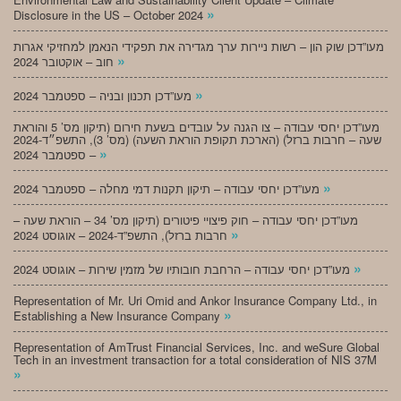
»
Disclosure in the US – October 2024
מעו”דכן שוק הון – רשות ניירות ערך מגדירה את תפקידי הנאמן למחזיקי אגרות
»
חוב – אוקטובר 2024
»
מעו”דכן תכנון ובניה – ספטמבר 2024
מעו”דכן יחסי עבודה – צו הגנה על עובדים בשעת חירום (תיקון מס’ 5 והוראת
שעה – חרבות ברזל) (הארכת תקופת הוראת השעה) (מס’ 3), התשפ״ד-2024
»
– ספטמבר 2024
»
מעו”דכן יחסי עבודה – תיקון תקנות דמי מחלה – ספטמבר 2024
מעו”דכן יחסי עבודה – חוק פיצויי פיטורים (תיקון מס’ 34 – הוראת שעה –
»
חרבות ברזל), התשפ”ד-2024 – אוגוסט 2024
»
מעו”דכן יחסי עבודה – הרחבת חובותיו של מזמין שירות – אוגוסט 2024
Representation of Mr. Uri Omid and Ankor Insurance Company Ltd., in
»
Establishing a New Insurance Company
Representation of AmTrust Financial Services, Inc. and weSure Global
Tech in an investment transaction for a total consideration of NIS 37M
»