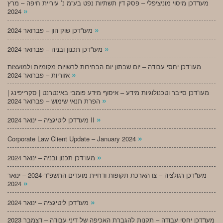
מעו”דכן מיסוי מוניציפלי – פסק דין תשתיות נפט בע”מ נ’ עיריית חיפה – מרץ
»
2024
»
מעו”דכן שוק הון – פברואר 2024
»
מעו”דכן תכנון ובניה – פברואר 2024
מעו”דכן יחסי עבודה – יום שבתון יום הבחירות לרשויות מקומיות ולמועצות
»
אזוריות – פברואר 2024
מעו”דכן סייבר וטכנולוגיות מידע – איסוף מידע פומבי באינטרנט | סקרייפינג |
»
הפרת תנאי שימוש – פברואר 2024
»
מעו”דכן ליטיגציה – ינואר 2024 II
»
Corporate Law Client Update – January 2024
»
מעו”דכן תכנון ובניה – ינואר 2024
מעו”דכן רגולציה – צו הארכת תקופות ודחיית מועדים התשפ”ד-2024 – ינואר
»
2024
»
מעו”דכן ליטיגציה – ינואר 2024
מעו”דכן יחסי עבודה – תקנות להגברת האכיפה של דיני עבודה – דצמבר 2023