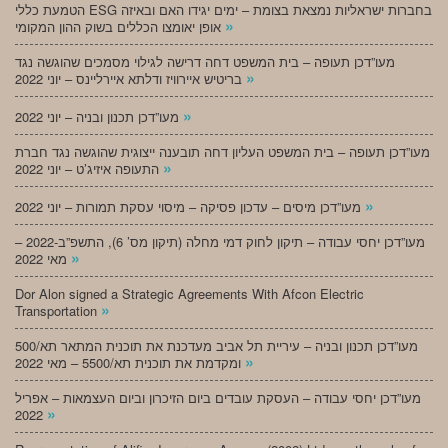
הטמעת כללי ESG בחברות ישראליות נמצאת בצומת – ימים יגידו האם ובאיזה
»
אופן יאומצו הכללים בשוק ההון המקומי
מעו”דכן תעופה – בית המשפט דחה דרישה לגילוי מסמכים שהוגשה נגד
»
בריטיש איירוויז ודלתא איירליינס – יוני 2022
»
מעו”דכן תכנון ובניה – יוני 2022
מעו”דכן תעופה – בית המשפט העליון דחה תובענה ייצוגית שהוגשה נגד חברת
»
התעופה איזיג’ט – יוני 2022
»
מעו”דכן מיסים – עדכון פסיקה – מיסוי עסקת תמורות – יוני 2022
מעו”דכן יחסי עבודה – תיקון לחוק דמי מחלה (תיקון מס’ 6), התשפ”ב-2022 –
»
מאי 2022
Dor Alon signed a Strategic Agreements With Afcon Electric
»
Transportation
מעו”דכן תכנון ובניה – עיריית תל אביב מעדכנת את תוכנית המתאר תא/500
»
ומקדמת את תוכנית תא/5500 – מאי 2022
מעו”דכן יחסי עבודה – העסקת עובדים ביום הזיכרון וביום העצמאות – אפריל
»
2022