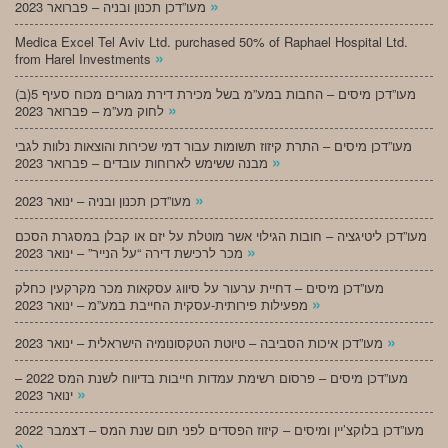
»
מעו”דכן תכנון ובניה – פברואר 2023
Medica Excel Tel Aviv Ltd. purchased 50% of Raphael Hospital Ltd.
»
from Harel Investments
מעו”דכן מיסים – החבות במע”מ בשל מכירת דירת מגורים מכוח סעיף 5(ב)
»
לחוק מע”מ – פברואר 2023
מעו”דכן מיסים – התרת קיזוז תשומות עבור דמי שכירות והוצאות נלוות לגבי
»
מבנה ששימש לארוחות עובדים – פברואר 2023
»
מעו”דכן תכנון ובניה – ינואר 2023
מעו”דכן ליטיגציה – חובות הגילוי אשר מוטלת על יזם או קבלן במסגרת הסכם
»
מכר לרכישת דירה “על הנייר” – ינואר 2023
מעו”דכן מיסים – דחיית ערעור על סיווג עסקאות מכר מקרקעין כחלק
»
מפעילות פירותית-עסקית החייבת במע”מ – ינואר 2023
»
מעו”דכן איכות הסביבה – טיוטת הטקסונומיה הישראלית – ינואר 2023
מעו”דכן מיסים – פרסום רשימת עמדות חייבות בדיווח לשנת המס 2022 –
»
ינואר 2023
מעו”דכן בלוקצ’יין ומיסים – קיזוז הפסדים לפני תום שנת המס – דצמבר 2022
»