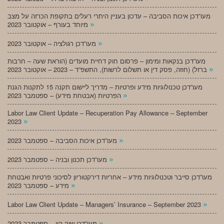
מעו”דכן איכות הסביבה – עדכון בעניין היתרי רעלים בתקופת הכרזה על מצב
»
מיוחד בעורף – אוקטובר 2023
»
מעו”דכן רגולציה – אוקטובר 2023
מעו”דכן בנקאות ומימון – פרסום חוק דחיית מועדים (הוראת שעה – חרבות
»
ברזל) (חוזה, פסק דין או תשלום לרשות), התשפ”ד – 2023 – אוקטובר 2023
מעו”דכן טכנולוגיות מידע ופרטיות – מדריך ליישום תקנה 15 לתקנות הגנת
»
הפרטיות (אבטחת מידע) – ספטמבר 2023
Labor Law Client Update – Recuperation Pay Allowance – September
»
2023
»
מעו”דכן איכות הסביבה – ספטמבר 2023
»
מעו”דכן תכנון ובניה – ספטמבר 2023
מעו”דכן סייבר וטכנולוגיות מידע – אחריות דירקטוריון לסיכוני פרטיות ואבטחת
»
מידע – ספטמבר 2023
»
Labor Law Client Update – Managers’ Insurance – September 2023
»
מעו”דכן שוק הון – ספטמבר 2023