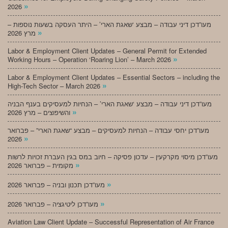
»
2026
מעו”דכן דיני עבודה – מבצע ‘שאגת הארי’ – היתר העסקה בשעות נוספות –
»
מרץ 2026
Labor & Employment Client Updates – General Permit for Extended
»
Working Hours – Operation ‘Roaring Lion’ – March 2026
Labor & Employment Client Updates – Essential Sectors – including the
»
High-Tech Sector – March 2026
מעו”דכן דיני עבודה – מבצע ‘שאגת הארי’ – הנחיות למעסיקים בענף הבניה
»
והשיפוצים – מרץ 2026
מעו”דכן יחסי עבודה – הנחיות למעסיקים – מבצע “שאגת הארי” – פברואר
»
2026
מעו”דכן מיסוי מקרקעין – עדכון פסיקה – חיוב במס בגין העברת זכויות לרשות
»
מקומית – פברואר 2026
»
מעו”דכן תכנון ובניה – פברואר 2026
»
מעו”דכן ליטיגציה – פברואר 2026
Aviation Law Client Update – Successful Representation of Air France