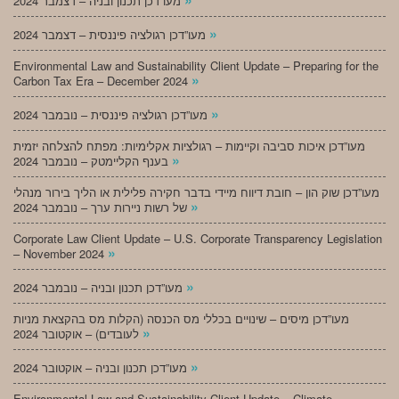
מעו”דכן תכנון ובניה – דצמבר 2024
»
מעו”דכן רגולציה פיננסית – דצמבר 2024
Environmental Law and Sustainability Client Update – Preparing for the
»
Carbon Tax Era – December 2024
»
מעו”דכן רגולציה פיננסית – נובמבר 2024
מעו”דכן איכות סביבה וקיימות – רגולציות אקלימיות: מפתח להצלחה יזמית
»
בענף הקליימטק – נובמבר 2024
מעו”דכן שוק הון – חובת דיווח מיידי בדבר חקירה פלילית או הליך בירור מנהלי
»
של רשות ניירות ערך – נובמבר 2024
Corporate Law Client Update – U.S. Corporate Transparency Legislation
»
– November 2024
»
מעו”דכן תכנון ובניה – נובמבר 2024
מעו”דכן מיסים – שינויים בכללי מס הכנסה (הקלות מס בהקצאת מניות
»
לעובדים) – אוקטובר 2024
»
מעו”דכן תכנון ובניה – אוקטובר 2024
Environmental Law and Sustainability Client Update – Climate