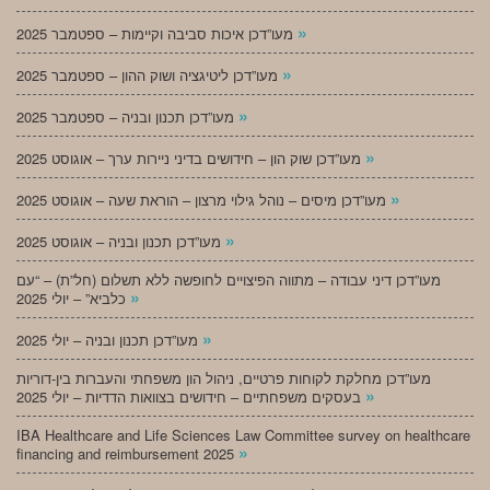
»
מעו”דכן איכות סביבה וקיימות – ספטמבר 2025
»
מעו”דכן ליטיגציה ושוק ההון – ספטמבר 2025
»
מעו”דכן תכנון ובניה – ספטמבר 2025
»
מעו”דכן שוק הון – חידושים בדיני ניירות ערך – אוגוסט 2025
»
מעו”דכן מיסים – נוהל גילוי מרצון – הוראת שעה – אוגוסט 2025
»
מעו”דכן תכנון ובניה – אוגוסט 2025
מעו”דכן דיני עבודה – מתווה הפיצויים לחופשה ללא תשלום (חל”ת) – “עם
»
כלביא” – יולי 2025
»
מעו”דכן תכנון ובניה – יולי 2025
מעו”דכן מחלקת לקוחות פרטיים, ניהול הון משפחתי והעברות בין-דוריות
»
בעסקים משפחתיים – חידושים בצוואות הדדיות – יולי 2025
IBA Healthcare and Life Sciences Law Committee survey on healthcare
»
financing and reimbursement 2025