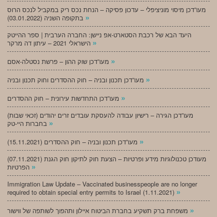
מעו”דכן מיסוי מוניציפלי – עדכון פסיקה – הנחת נכס ריק במקביל לנכס הרוס
»
בתקופה השניה (03.01.2022)
היעד הבא של רכבת הסטארט-אפ ניישן: החברה הערבית | ספר ההייטק
»
הישראלי 2021 – עיתון דה מרקר
»
מעו”דכן שוק ההון – פרשת נסטלה-אסם
»
מעו”דכן תכנון ובניה – חוק ההסדרים וחוק תכנון ובניה
»
מעו”דכן התחדשות עירונית – חוק ההסדרים
מעו”דכן הגירה – רישיון עבודה להעסקת עובדים זרים יהודים (זכאי שבות)
»
בחברות היי-טק
»
מעו”דכן תכנון ובניה – חוק ההסדרים (15.11.2021)
(07.11.2021) מעודכן טכנולוגיות מידע ופרטיות – הצעת חוק לתיקון חוק הגנת
»
הפרטיות
Immigration Law Update – Vaccinated businesspeople are no longer
»
required to obtain special entry permits to Israel (1.11.2021)
»
משפחת ברק תשקיע בחברת הביטוח איילון ותהפוך לשותפה של ווישור