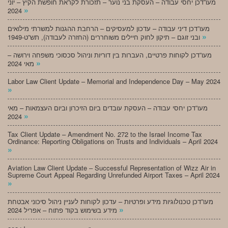
מעו”דכן יחסי עבודה – העסקת בני נוער – תזכורת לקראת חופשת הקיץ – יוני
»
2024
מעו”דכן דיני עבודה – עדכון למעסיקים – הרחבת ההגנות למשרתי מילואים
»
ובני זוגם – תיקון לחוק חיילים משוחררים (החזרה לעבודה), תש”ט-1949
מעו”דכן לקוחות פרטיים, העברות בין דוריות וניהול סכסוכי משפחה וירושה –
»
מאי 2024
Labor Law Client Update – Memorial and Independence Day – May 2024
»
מעו”דכן יחסי עבודה – העסקת עובדים ביום הזיכרון וביום העצמאות – מאי
»
2024
Tax Client Update – Amendment No. 272 to the Israel Income Tax
Ordinance: Reporting Obligations on Trusts and Individuals – April 2024
»
Aviation Law Client Update – Successful Representation of Wizz Air in
Supreme Court Appeal Regarding Unrefunded Airport Taxes – April 2024
»
מעו”דכן טכנולוגיות מידע ופרטיות – עדכון לקוחות לעניין ניהול סיכוני אבטחת
»
מידע בשימוש בקוד פתוח – אפריל 2024