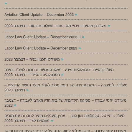
»
»
Aviation Client Update – December 2023
»
מעו”דכן מיסים – זיכויי מס בעבור תשלום תרומות – דצמבר 2023
»
Labor Law Client Update – December 2023 II
»
Labor Law Client Update – December 2023
»
מעו”דכן תכנון ובניה – דצמבר 2023
מעו”דכן סייבר וטכנולוגיות מידע – עיגון סמכויות נרחבות לשב”כ בזירת
»
הטכנולוגיה והסייבר – דצמבר 2023
מעו”דכן ליטיגציה – הגשת עתירה נגד תנאי מכרז לאחר מועד הגשת ההצעות –
»
דצמבר 2023
מעו”דכן יחסי עבודה – פסיקה תקדימית של בית הדין הארצי לעבודה – דצמבר
»
2023
מעו”דכן היי-טק, טכנולוגיה והון סיכון – ערוץ מענקים מהיר לחברות עם תזרים
»
מזומנים קצר – דצמבר 2023
מעו”דכן יחסי עבודה – תיקון מס’ 5 לחוק הגנה על עובדים בשעת חירום ותיקון