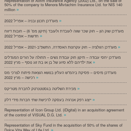
Representation of Alifim Insurance Agency (2002) Ltd., on the sale of
50% of the company to Menora Mivtachim Insurance Ltd. for NIS 140
»
million
»
מעו”דכן תכנון ובניה – אפריל 2022
מעו”דכן שוק הון – חוק שכר שווה לעובדת ולעובד (תיקון מס’ 6) – חובות דיווח
»
חדשות – אפריל 2022
»
מעו”דכן רגולציה – חוק עקרונות האסדרה, התשפ”ב-2021 – אפריל 2022
מעו”דכן יחסי עבודה – תיקון חוק עבודת נשים – תחולה על הורים המגדלים
»
את ילדיהם ללא סיוע של בן או בת זוג נוסף – מרץ 2022
מעו”דכן מיסים – פסיקת ביהמ”ש העליון בנושא הוצאות פיתוח לצרכי מס
»
רכישה – מרץ 2022
»
מכירת השליטה בגסטטנרטק לחברת מטריקס
»
ייצוג רפק אנרגיה בעסקה לרכישת שתי חברות מידי דלק
Representation of Icon Group Ltd. (iDigital) in an acquisition agreement
»
of the control of VISUAL D.G. Ltd.
Representation of Sky Fund in the acquisition of 50% of the shares of
»
Dolce Vita Way of Life Ltd.