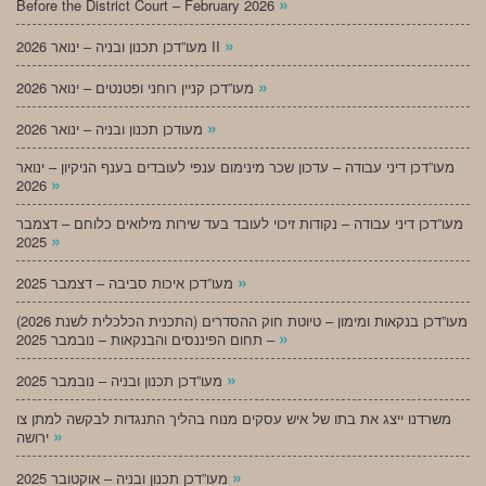
»
Before the District Court – February 2026
»
מעו”דכן תכנון ובניה – ינואר 2026 II
»
מעו”דכן קניין רוחני ופטנטים – ינואר 2026
»
מעודכן תכנון ובניה – ינואר 2026
מעו”דכן דיני עבודה – עדכון שכר מינימום ענפי לעובדים בענף הניקיון – ינואר
»
2026
מעו”דכן דיני עבודה – נקודות זיכוי לעובד בעד שירות מילואים כלוחם – דצמבר
»
2025
»
מעו”דכן איכות סביבה – דצמבר 2025
מעו”דכן בנקאות ומימון – טיוטת חוק ההסדרים (התכנית הכלכלית לשנת 2026)
»
– תחום הפיננסים והבנקאות – נובמבר 2025
»
מעו”דכן תכנון ובניה – נובמבר 2025
משרדנו ייצג את בתו של איש עסקים מנוח בהליך התנגדות לבקשה למתן צו
»
ירושה
»
מעו”דכן תכנון ובניה – אוקטובר 2025