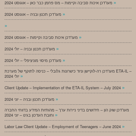
»
מעו”דכן איכות סביבה וקיימות – מס פחמן כבר כאן – אוגוסט 2024
»
מעו”דכן תכנון ובניה – אוגוסט 2024
»
»
מעו”דכן איכות סביבה וקיימות – אוגוסט 2024
»
מעו”דכן תכנון ובניה – יולי 2024
»
מעו”דכן מיסוי מוניציפלי – יולי 2024
מעו”דכן רה-לוקיישן וניוד כישרונות גלובלי – כניסה לתוקף של מערכת ETA-IL –
»
יולי 2024
»
Client Update – Implementation of the ETA-IL System – July 2024
»
מעו”דכן תכנון ובניה – יוני 2024
מעו”דכן שוק הון – חידושים בדיני ניירות ערך – מהותיות המידע בדווחי החברה
»
וחובת העדכון בגינו – יוני 2024
»
Labor Law Client Update – Employment of Teenagers – June 2024