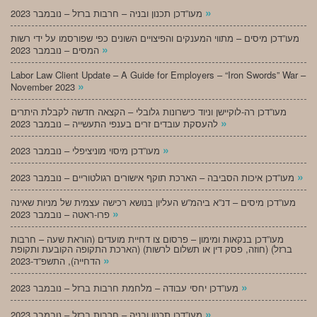
»
מעו”דכן תכנון ובניה – חרבות ברזל – נובמבר 2023
מעו”דכן מיסים – מתווי המענקים והפיצויים השונים כפי שפורסמו על ידי רשות
»
המסים – נובמבר 2023
Labor Law Client Update – A Guide for Employers – “Iron Swords” War –
»
November 2023
מעו”דכן רה-לוקיישן וניוד כישרונות גלובלי – הקצאה חדשה לקבלת היתרים
»
להעסקת עובדים זרים בענפי התעשייה – נובמבר 2023
»
מעו”דכן מיסוי מוניציפלי – נובמבר 2023
»
מעו”דכן איכות הסביבה – הארכת תוקף אישורים רגולטוריים – נובמבר 2023
מעו”דכן מיסים – דנ”א ביהמ”ש העליון בנושא רכישה עצמית של מניות שאינה
»
פרו-ראטה – נובמבר 2023
מעו”דכן בנקאות ומימון – פרסום צו דחיית מועדים (הוראת שעה – חרבות
ברזל) (חוזה, פסק דין או תשלום לרשות) (הארכת התקופה הקובעת ותקופת
»
הדחייה), התשפ”ד-2023
»
מעו”דכן יחסי עבודה – מלחמת חרבות ברזל – נובמבר 2023
»
מעו”דכן תכנון ובניה – חרבות ברזל – נובמבר 2023