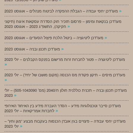
»
מעו”דכן יחסי עבודה – הגבלת ההפקדה לביטוח מנהלים – אוגוסט 2023
מעו”דכן בנקאות ומימון – פרסום תזכיר חוק הסדרת עסקאות איגוח (תיקוני
»
חקיקה), התשפ”ג 2023 – אוגוסט 2023
»
מעו”דכן ליטיגציה – ביטול הלכת פיצול הסעדים – אוגוסט 2023
»
מעו”דכן תכנון ובניה – אוגוסט 2023
מעו”דכן ליטיגציה – פטור לחברות זרות מרישום בפנקס הקבלנים – יולי 2023
»
מעו”דכן מיסים – תיקון פקודת מס הכנסה (מקום מושבו של יחיד) – יולי 2023
»
מעו”דכן תכנון ובניה – תכנית כוללנית חולון ח/2040 (מס’ 505-1043090) – יולי
»
2023
מעו”דכן סייבר וטכנולוגיות מידע – הסדר העברת מידע בין האיחוד האירופי
»
לחברות אמריקאיות – יולי 2023
מעו”דכן יחסי עבודה – פיצויים בגין אובדן הכנסות בעקבות מבצע “מגן וחץ” –
»
יולי 2023