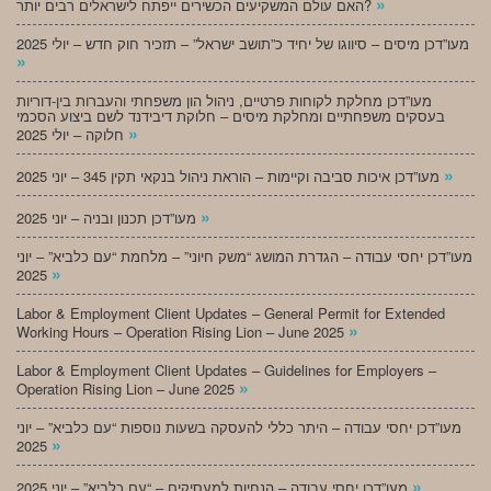
»
האם עולם המשקיעים הכשירים ייפתח לישראלים רבים יותר?
מעו”דכן מיסים – סיווגו של יחיד כ”תושב ישראל” – תזכיר חוק חדש – יולי 2025
»
מעו”דכן מחלקת לקוחות פרטיים, ניהול הון משפחתי והעברות בין-דוריות
בעסקים משפחתיים ומחלקת מיסים – חלוקת דיבידנד לשם ביצוע הסכמי
»
חלוקה – יולי 2025
»
מעו”דכן איכות סביבה וקיימות – הוראת ניהול בנקאי תקין 345 – יוני 2025
»
מעו”דכן תכנון ובניה – יוני 2025
מעו”דכן יחסי עבודה – הגדרת המושג “משק חיוני” – מלחמת “עם כלביא” – יוני
»
2025
Labor & Employment Client Updates – General Permit for Extended
»
Working Hours – Operation Rising Lion – June 2025
Labor & Employment Client Updates – Guidelines for Employers –
»
Operation Rising Lion – June 2025
מעו”דכן יחסי עבודה – היתר כללי להעסקה בשעות נוספות “עם כלביא” – יוני
»
2025
»
מעו”דכן יחסי עבודה – הנחיות למעסיקים – “עם כלביא” – יוני 2025