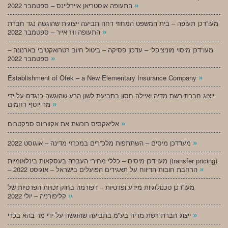
»
התעופה אוסטריאן איירליינס – ספטמבר 2022
מעו”דכן תעופה – בית המשפט המחוזי דחה תביעה ייצוגית שהוגשה נגד חברת
»
התעופה וויז אייר – ספטמבר 2022
מעו”דכן מיסוי מוניציפלי – עדכון פסיקה – ביטול חיוב רטרואקטיבי בארנונה –
»
ספטמבר 2022
»
Establishment of Ofek – a New Elementary Insurance Company
ייצוג חברת רשת מדיה ואיילה חסון בתביעת לשון הרע שהוגשה כנגדם על ידי
»
מר יוסף רחמים
»
אליאקסיס רוכשת את אקווריוס ספקטרום
»
מעו”דכן מיסים – השתתפות מלכ”רים במכרזי מדינה – אוגוסט 2022
מעו”דכן מיסים – כללי מחירי העברה בעסקאות בינלאומיות (transfer pricing)
»
– הרחבת חובות הדיווח על תאגידים הפועלים בישראל – אוגוסט 2022
מעו”דכן טכנולוגיות מידע ופרטיות – רפורמה בחוק זכויות הפרטיות של
»
קליפורניה – יולי 2022
»
ייצוג חברת רשת מדיה בע”מ בתביעה שהוגשה על-ידי מר בהא בכרי