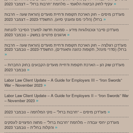
»
עקיף לחוק הביטוח הלאומי – מלחמת “חרבות ברזל” – דצמבר 2023
מעו”דכן מיסים – חוק הארכת תקופות ודחיית מועדים (הוראת שעה – חרבות
»
ברזל) (הליכי מס ומענקי סיוע), התשפ”ד-2023 – דצמבר 2023
מעו”דכן סייבר וטכנולוגיות מידע – סמכות חדשה למערך הסייבר להנחות
»
ארגונים פרטיים במשק – נובמבר 2023
מעו”דכן רגולציה – חוק הארכת תקופות ודחיית מועדים (הוראת שעה – חרבות
ברזל) (סדרי מינהל, תקופות כהונה ותאגידים), התשפ”ד-2023 – נובמבר 2023
»
מעו”דכן שוק הון – הארכת תקופות ודחיית מועדים הקבועים בחוק החברות –
»
נובמבר 2023
Labor Law Client Update – A Guide for Employers III – “Iron Swords”
»
War – November 2023
Labor Law Client Update – A Guide for Employers II – “Iron Swords” War
»
– November 2023
»
מעו”דכן מיסים – “חרבות ברזל” – נזקי המלחמה – נובמבר 2023
מעו”דכן יחסי עבודה – מלחמת “חרבות ברזל” – מתווה הפיצויים לעסקים
»
והקלות בחל”ת – נובמבר 2023