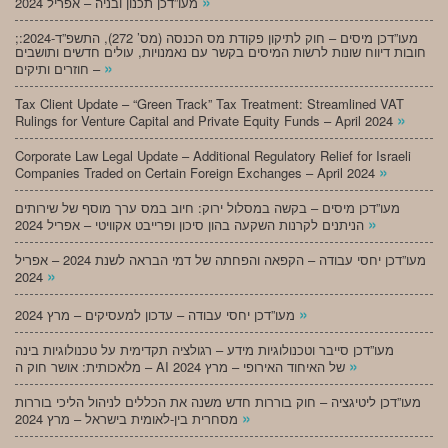
»
מעו”דכן תכנון ובניה – אפריל 2024
;מעו”דכן מיסים – חוק לתיקון פקודת מס הכנסה (מס’ 272), התשפ”ד-2024:
חובות דיווח שונות לרשות המיסים בקשר עם נאמנויות, עולים חדשים ותושבים
»
חוזרים ותיקים –
Tax Client Update – “Green Track” Tax Treatment: Streamlined VAT
»
Rulings for Venture Capital and Private Equity Funds – April 2024
Corporate Law Legal Update – Additional Regulatory Relief for Israeli
»
Companies Traded on Certain Foreign Exchanges – April 2024
מעו”דכן מיסים – בקשה במסלול ירוק: חיוב במס ערך מוסף של שירותים
»
הניתנים לקרנות השקעה בהון סיכון ופרייבט אקוויטי – אפריל 2024
מעו”דכן יחסי עבודה – הקפאה והפחתה של דמי הבראה לשנת 2024 – אפריל
»
2024
»
מעו”דכן יחסי עבודה – עדכון למעסיקים – מרץ 2024
מעו”דכן סייבר וטכנולוגיות מידע – רגולציה תקדימית על טכנולוגיות בינה
»
מלאכותית: אושר חוק ה – AI של האיחוד האירופי – מרץ 2024
מעו”דכן ליטיגציה – חוק בוררות חדש משנה את הכללים לניהול הליכי בוררות
»
מסחרית בין-לאומית בישראל – מרץ 2024