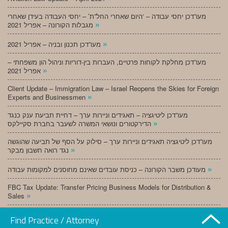
מעו”דכן יחסי עבודה – ‘היום שאחרי החל”ת’ – יחסי העבודה בעידן שאחרי
»
מגבלות הקורונה – אפריל 2021
»
מעו”דכן תכנון ובניה – אפריל 2021
מעו”דכן מחלקת לקוחות פרטיים, העברות בין-דוריות וניהול הון משפחתי –
»
אפריל 2021
Client Update – Immigration Law – Israel Reopens the Skies for Foreign
»
Experts and Businessmen
מעו”דכן ליטיגציה – תאגידים וניירות ערך – דחיית תביעת ענק כנגד
»
הדירקטורים ונושאי המשרה לשעבר בחברת סקיילקס
מעו”דכן ליטיגציה תאגידים וניירות ערך – סילוק על הסף של תביעה שהוגשה
»
נגד רואה חשבון מבקר
»
מעודכן משבר הקורונה – כניסת עובדים שאינם מחוסנים למקומות עבודה
FBC Tax Update: Transfer Pricing Business Models for Distribution &
»
Sales
»
מעו”דכן תכנון ובניה – מרץ 2021
Find Practice / Attorney