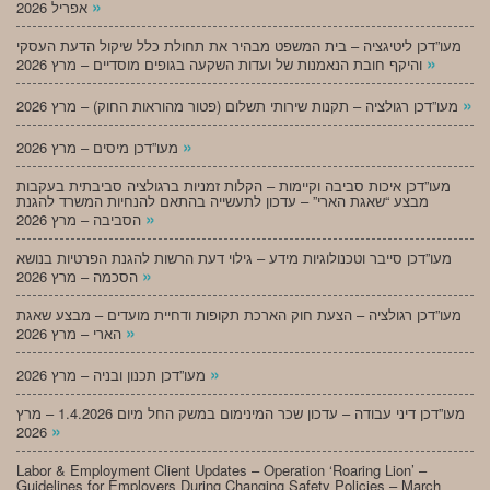
»
אפריל 2026
מעו”דכן ליטיגציה – בית המשפט מבהיר את תחולת כלל שיקול הדעת העסקי
»
והיקף חובת הנאמנות של ועדות השקעה בגופים מוסדיים – מרץ 2026
»
מעו”דכן רגולציה – תקנות שירותי תשלום (פטור מהוראות החוק) – מרץ 2026
»
מעו”דכן מיסים – מרץ 2026
מעו”דכן איכות סביבה וקיימות – הקלות זמניות ברגולציה סביבתית בעקבות
מבצע “שאגת הארי” – עדכון לתעשייה בהתאם להנחיות המשרד להגנת
»
הסביבה – מרץ 2026
מעו”דכן סייבר וטכנולוגיות מידע – גילוי דעת הרשות להגנת הפרטיות בנושא
»
הסכמה – מרץ 2026
מעו”דכן רגולציה – הצעת חוק הארכת תקופות ודחיית מועדים – מבצע שאגת
»
הארי – מרץ 2026
»
מעו”דכן תכנון ובניה – מרץ 2026
מעו”דכן דיני עבודה – עדכון שכר המינימום במשק החל מיום 1.4.2026 – מרץ
»
2026
Labor & Employment Client Updates – Operation ‘Roaring Lion’ –
Guidelines for Employers During Changing Safety Policies – March