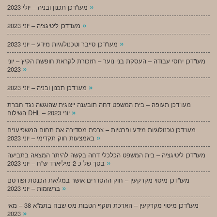
»
מעו”דכן תכנון ובניה – יולי 2023
»
מעו”דכן ליטיגציה – יוני 2023
»
מעו”דכן סייבר וטכנולוגיות מידע – יוני 2023
מעו”דכן יחסי עבודה – העסקת בני נוער – תזכורת לקראת חופשת הקיץ – יוני
»
2023
»
מעו”דכן תכנון ובניה – יוני 2023
מעו”דכן תעופה – בית המשפט דחה תובענה ייצוגית שהוגשה נגד חברת
»
השילוח DHL – יוני 2023
מעו”דכן טכנולוגיות מידע ופרטיות – צרפת מסדירה את תחום המשפיענים
»
באמצעות חוק תקדימי – יוני 2023
מעו”דכן ליטיגציה – בית המשפט הכלכלי דחה בקשה להיתר המצאה בתביעה
»
בסך של כ-2 מיליארד ש”ח – יוני 2023
מעו”דכן מיסוי מקרקעין – חוק ההסדרים אושר במליאת הכנסת ופורסם
»
ברשומות – יוני 2023
מעו”דכן מיסוי מקרקעין – הארכת תוקף הטבות מס שבח בתמ”א 38 – מאי
»
2023