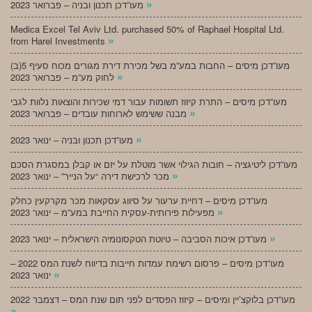
»
מעו”דכן תכנון ובניה – פברואר 2023
Medica Excel Tel Aviv Ltd. purchased 50% of Raphael Hospital Ltd.
»
from Harel Investments
מעו”דכן מיסים – החבות במע”מ בשל מכירת דירת מגורים מכוח סעיף 5(ב)
»
לחוק מע”מ – פברואר 2023
מעו”דכן מיסים – התרת קיזוז תשומות עבור דמי שכירות והוצאות נלוות לגבי
»
מבנה ששימש לארוחות עובדים – פברואר 2023
»
מעו”דכן תכנון ובניה – ינואר 2023
מעו”דכן ליטיגציה – חובות הגילוי אשר מוטלת על יזם או קבלן במסגרת הסכם
»
מכר לרכישת דירה “על הנייר” – ינואר 2023
מעו”דכן מיסים – דחיית ערעור על סיווג עסקאות מכר מקרקעין כחלק
»
מפעילות פירותית-עסקית החייבת במע”מ – ינואר 2023
»
מעו”דכן איכות הסביבה – טיוטת הטקסונומיה הישראלית – ינואר 2023
מעו”דכן מיסים – פרסום רשימת עמדות חייבות בדיווח לשנת המס 2022 –
»
ינואר 2023
מעו”דכן בלוקצ’יין ומיסים – קיזוז הפסדים לפני תום שנת המס – דצמבר 2022
»