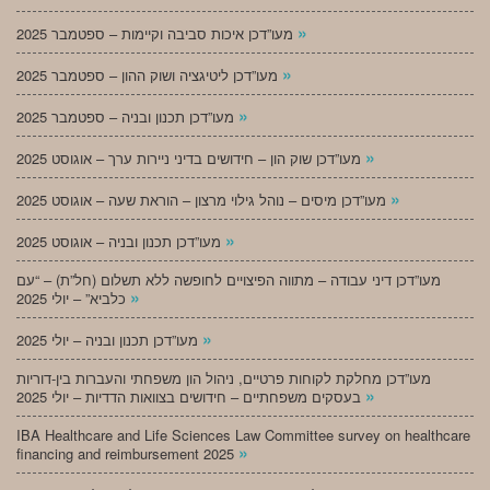
»
מעו”דכן איכות סביבה וקיימות – ספטמבר 2025
»
מעו”דכן ליטיגציה ושוק ההון – ספטמבר 2025
»
מעו”דכן תכנון ובניה – ספטמבר 2025
»
מעו”דכן שוק הון – חידושים בדיני ניירות ערך – אוגוסט 2025
»
מעו”דכן מיסים – נוהל גילוי מרצון – הוראת שעה – אוגוסט 2025
»
מעו”דכן תכנון ובניה – אוגוסט 2025
מעו”דכן דיני עבודה – מתווה הפיצויים לחופשה ללא תשלום (חל”ת) – “עם
»
כלביא” – יולי 2025
»
מעו”דכן תכנון ובניה – יולי 2025
מעו”דכן מחלקת לקוחות פרטיים, ניהול הון משפחתי והעברות בין-דוריות
»
בעסקים משפחתיים – חידושים בצוואות הדדיות – יולי 2025
IBA Healthcare and Life Sciences Law Committee survey on healthcare
»
financing and reimbursement 2025