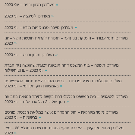
»
מעו”דכן תכנון ובניה – יולי 2023
»
מעו”דכן ליטיגציה – יוני 2023
»
מעו”דכן סייבר וטכנולוגיות מידע – יוני 2023
מעו”דכן יחסי עבודה – העסקת בני נוער – תזכורת לקראת חופשת הקיץ – יוני
»
2023
»
מעו”דכן תכנון ובניה – יוני 2023
מעו”דכן תעופה – בית המשפט דחה תובענה ייצוגית שהוגשה נגד חברת
»
השילוח DHL – יוני 2023
מעו”דכן טכנולוגיות מידע ופרטיות – צרפת מסדירה את תחום המשפיענים
»
באמצעות חוק תקדימי – יוני 2023
מעו”דכן ליטיגציה – בית המשפט הכלכלי דחה בקשה להיתר המצאה בתביעה
»
בסך של כ-2 מיליארד ש”ח – יוני 2023
מעו”דכן מיסוי מקרקעין – חוק ההסדרים אושר במליאת הכנסת ופורסם
»
ברשומות – יוני 2023
מעו”דכן מיסוי מקרקעין – הארכת תוקף הטבות מס שבח בתמ”א 38 – מאי
»
2023