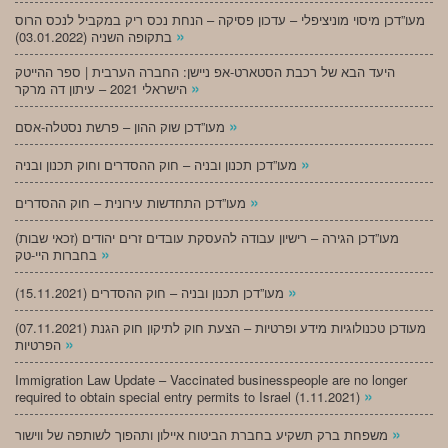
מעו”דכן מיסוי מוניציפלי – עדכון פסיקה – הנחת נכס ריק במקביל לנכס הרוס
»
בתקופה השניה (03.01.2022)
היעד הבא של רכבת הסטארט-אפ ניישן: החברה הערבית | ספר ההייטק
»
הישראלי 2021 – עיתון דה מרקר
»
מעו”דכן שוק ההון – פרשת נסטלה-אסם
»
מעו”דכן תכנון ובניה – חוק ההסדרים וחוק תכנון ובניה
»
מעו”דכן התחדשות עירונית – חוק ההסדרים
מעו”דכן הגירה – רישיון עבודה להעסקת עובדים זרים יהודים (זכאי שבות)
»
בחברות היי-טק
»
מעו”דכן תכנון ובניה – חוק ההסדרים (15.11.2021)
(07.11.2021) מעודכן טכנולוגיות מידע ופרטיות – הצעת חוק לתיקון חוק הגנת
»
הפרטיות
Immigration Law Update – Vaccinated businesspeople are no longer
»
required to obtain special entry permits to Israel (1.11.2021)
»
משפחת ברק תשקיע בחברת הביטוח איילון ותהפוך לשותפה של ווישור