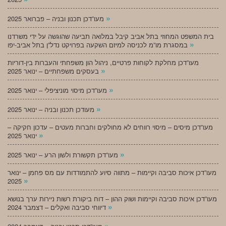
»
מעו”דכן תכנון ובניה – פברואר 2025
בית המשפט המחוזי בתל אביב קיבל במלואה תביעה שהוגשה על ידי משרדנו
»
במסגרת מו”מ לכניסה למיזם השקעה בפרויקט נדל”ן בתל אביב-יפו
מעו”דכן מחלקת לקוחות פרטיים, ניהול הון משפחתי והעברות בין-דוריות
»
בעסקים משפחתיים – ינואר 2025
»
מעו”דכן מיסוי מוניציפלי – ינואר 2025
»
מעודכן תכנון ובניה – ינואר 2025
מעו”דכן מיסים – מיסוי רווחים לא מחולקים וחברות מעטים – עדכון חקיקה –
»
ינואר 2025
»
מעו”דכן תקשורת ולשון הרע – ינואר 2025
מעו”דכן איכות סביבה וקיימות – מתווה סיוע להתמודדות עם מס פחמן – ינואר
»
2025
מעו”דכן איכות סביבה וקיימות ושוק ההון – דוח ביקורת רשות ניירות ערך בנושא
»
דיווחי סביבה ואקלים – דצמבר 2024
»