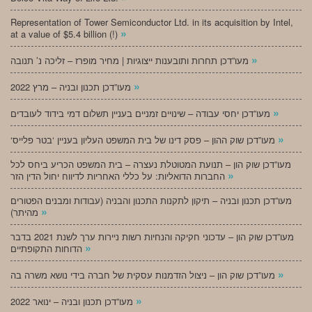
Representation of Tower Semiconductor Ltd. in its acquisition by Intel,
»
at a value of $5.4 billion (!)
»
מעו”דכן תחרות ותובענות ייצוגיות | מחיר מופרז – זליכה נ’ תנובה
»
מעו”דכן תכנון ובניה – מרץ 2022
»
מעו”דכן יחסי עבודה – שינויים זמניים בעניין תשלום דמי בידוד לעובדים
»
‘מעו”דכן שוק ההון – פסק דינו של בית המשפט העליון בעניין ‘בטר פלייס
מעו”דכן שוק הון – תנועת המטוטלת נעצרה – בית המשפט הכריע ביחס לכל
»
החברות הדואליות: על כללי האחריות לדיווח יחול הדין הזר
מעו”דכן תכנון ובניה – תיקון לתקנות התכנון והבניה (עבודות ומבנים הפטורים
»
מהיתר)
מעו”דכן שוק הון – עדכוני חקיקה והנחיות רשות ניירות ערך לשנת 2021 בדבר
»
הדוחות התקופתיים
»
מעו”דכן שוק הון – ניצול הזדמנות עסקית של חברה בידי נושא משרה בה
»
מעו”דכן תכנון ובניה – ינואר 2022