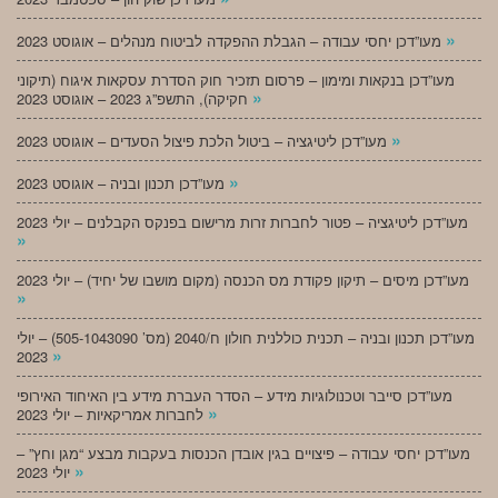
»
מעו”דכן יחסי עבודה – הגבלת ההפקדה לביטוח מנהלים – אוגוסט 2023
מעו”דכן בנקאות ומימון – פרסום תזכיר חוק הסדרת עסקאות איגוח (תיקוני
»
חקיקה), התשפ”ג 2023 – אוגוסט 2023
»
מעו”דכן ליטיגציה – ביטול הלכת פיצול הסעדים – אוגוסט 2023
»
מעו”דכן תכנון ובניה – אוגוסט 2023
מעו”דכן ליטיגציה – פטור לחברות זרות מרישום בפנקס הקבלנים – יולי 2023
»
מעו”דכן מיסים – תיקון פקודת מס הכנסה (מקום מושבו של יחיד) – יולי 2023
»
מעו”דכן תכנון ובניה – תכנית כוללנית חולון ח/2040 (מס’ 505-1043090) – יולי
»
2023
מעו”דכן סייבר וטכנולוגיות מידע – הסדר העברת מידע בין האיחוד האירופי
»
לחברות אמריקאיות – יולי 2023
מעו”דכן יחסי עבודה – פיצויים בגין אובדן הכנסות בעקבות מבצע “מגן וחץ” –
»
יולי 2023