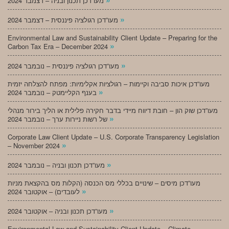
מעו”דכן תכנון ובניה – דצמבר 2024
»
מעו”דכן רגולציה פיננסית – דצמבר 2024
Environmental Law and Sustainability Client Update – Preparing for the
»
Carbon Tax Era – December 2024
»
מעו”דכן רגולציה פיננסית – נובמבר 2024
מעו”דכן איכות סביבה וקיימות – רגולציות אקלימיות: מפתח להצלחה יזמית
»
בענף הקליימטק – נובמבר 2024
מעו”דכן שוק הון – חובת דיווח מיידי בדבר חקירה פלילית או הליך בירור מנהלי
»
של רשות ניירות ערך – נובמבר 2024
Corporate Law Client Update – U.S. Corporate Transparency Legislation
»
– November 2024
»
מעו”דכן תכנון ובניה – נובמבר 2024
מעו”דכן מיסים – שינויים בכללי מס הכנסה (הקלות מס בהקצאת מניות
»
לעובדים) – אוקטובר 2024
»
מעו”דכן תכנון ובניה – אוקטובר 2024
Environmental Law and Sustainability Client Update – Climate