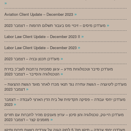
»
»
Aviation Client Update – December 2023
»
מעו”דכן מיסים – זיכויי מס בעבור תשלום תרומות – דצמבר 2023
»
Labor Law Client Update – December 2023 II
»
Labor Law Client Update – December 2023
»
מעו”דכן תכנון ובניה – דצמבר 2023
מעו”דכן סייבר וטכנולוגיות מידע – עיגון סמכויות נרחבות לשב”כ בזירת
»
הטכנולוגיה והסייבר – דצמבר 2023
מעו”דכן ליטיגציה – הגשת עתירה נגד תנאי מכרז לאחר מועד הגשת ההצעות –
»
דצמבר 2023
מעו”דכן יחסי עבודה – פסיקה תקדימית של בית הדין הארצי לעבודה – דצמבר
»
2023
מעו”דכן היי-טק, טכנולוגיה והון סיכון – ערוץ מענקים מהיר לחברות עם תזרים
»
מזומנים קצר – דצמבר 2023
מעו”דכן יחסי עבודה – תיקון מס’ 5 לחוק הגנה על עובדים בשעת חירום ותיקון