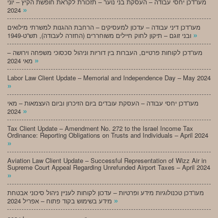
מעו”דכן יחסי עבודה – העסקת בני נוער – תזכורת לקראת חופשת הקיץ – יוני
»
2024
מעו”דכן דיני עבודה – עדכון למעסיקים – הרחבת ההגנות למשרתי מילואים
»
ובני זוגם – תיקון לחוק חיילים משוחררים (החזרה לעבודה), תש”ט-1949
מעו”דכן לקוחות פרטיים, העברות בין דוריות וניהול סכסוכי משפחה וירושה –
»
מאי 2024
Labor Law Client Update – Memorial and Independence Day – May 2024
»
מעו”דכן יחסי עבודה – העסקת עובדים ביום הזיכרון וביום העצמאות – מאי
»
2024
Tax Client Update – Amendment No. 272 to the Israel Income Tax
Ordinance: Reporting Obligations on Trusts and Individuals – April 2024
»
Aviation Law Client Update – Successful Representation of Wizz Air in
Supreme Court Appeal Regarding Unrefunded Airport Taxes – April 2024
»
מעו”דכן טכנולוגיות מידע ופרטיות – עדכון לקוחות לעניין ניהול סיכוני אבטחת
»
מידע בשימוש בקוד פתוח – אפריל 2024