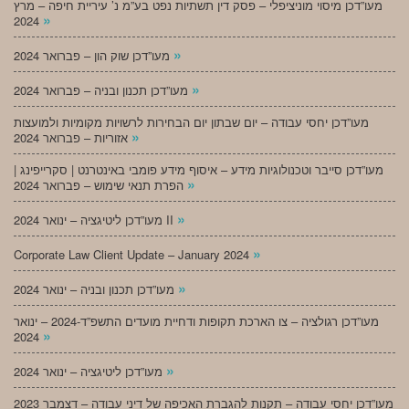
מעו”דכן מיסוי מוניציפלי – פסק דין תשתיות נפט בע”מ נ’ עיריית חיפה – מרץ
»
2024
»
מעו”דכן שוק הון – פברואר 2024
»
מעו”דכן תכנון ובניה – פברואר 2024
מעו”דכן יחסי עבודה – יום שבתון יום הבחירות לרשויות מקומיות ולמועצות
»
אזוריות – פברואר 2024
מעו”דכן סייבר וטכנולוגיות מידע – איסוף מידע פומבי באינטרנט | סקרייפינג |
»
הפרת תנאי שימוש – פברואר 2024
»
מעו”דכן ליטיגציה – ינואר 2024 II
»
Corporate Law Client Update – January 2024
»
מעו”דכן תכנון ובניה – ינואר 2024
מעו”דכן רגולציה – צו הארכת תקופות ודחיית מועדים התשפ”ד-2024 – ינואר
»
2024
»
מעו”דכן ליטיגציה – ינואר 2024
מעו”דכן יחסי עבודה – תקנות להגברת האכיפה של דיני עבודה – דצמבר 2023