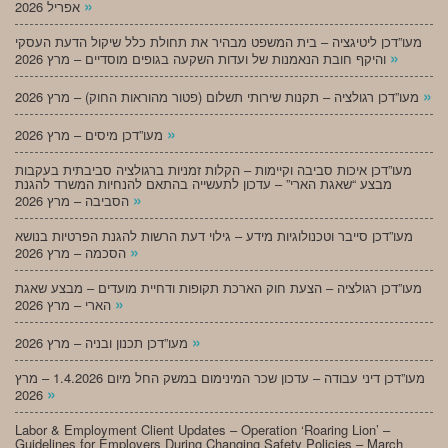
»
אפריל 2026
מעו”דכן ליטיגציה – בית המשפט מבהיר את תחולת כלל שיקול הדעת העסקי
»
והיקף חובת הנאמנות של ועדות השקעה בגופים מוסדיים – מרץ 2026
»
מעו”דכן רגולציה – תקנות שירותי תשלום (פטור מהוראות החוק) – מרץ 2026
»
מעו”דכן מיסים – מרץ 2026
מעו”דכן איכות סביבה וקיימות – הקלות זמניות ברגולציה סביבתית בעקבות
מבצע “שאגת הארי” – עדכון לתעשייה בהתאם להנחיות המשרד להגנת
»
הסביבה – מרץ 2026
מעו”דכן סייבר וטכנולוגיות מידע – גילוי דעת הרשות להגנת הפרטיות בנושא
»
הסכמה – מרץ 2026
מעו”דכן רגולציה – הצעת חוק הארכת תקופות ודחיית מועדים – מבצע שאגת
»
הארי – מרץ 2026
»
מעו”דכן תכנון ובניה – מרץ 2026
מעו”דכן דיני עבודה – עדכון שכר המינימום במשק החל מיום 1.4.2026 – מרץ
»
2026
Labor & Employment Client Updates – Operation ‘Roaring Lion’ –
Guidelines for Employers During Changing Safety Policies – March