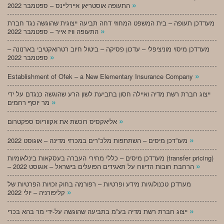
»
התעופה אוסטריאן איירליינס – ספטמבר 2022
מעו”דכן תעופה – בית המשפט המחוזי דחה תביעה ייצוגית שהוגשה נגד חברת
»
התעופה וויז אייר – ספטמבר 2022
מעו”דכן מיסוי מוניציפלי – עדכון פסיקה – ביטול חיוב רטרואקטיבי בארנונה –
»
ספטמבר 2022
»
Establishment of Ofek – a New Elementary Insurance Company
ייצוג חברת רשת מדיה ואיילה חסון בתביעת לשון הרע שהוגשה כנגדם על ידי
»
מר יוסף רחמים
»
אליאקסיס רוכשת את אקווריוס ספקטרום
»
מעו”דכן מיסים – השתתפות מלכ”רים במכרזי מדינה – אוגוסט 2022
מעו”דכן מיסים – כללי מחירי העברה בעסקאות בינלאומיות (transfer pricing)
»
– הרחבת חובות הדיווח על תאגידים הפועלים בישראל – אוגוסט 2022
מעו”דכן טכנולוגיות מידע ופרטיות – רפורמה בחוק זכויות הפרטיות של
»
קליפורניה – יולי 2022
»
ייצוג חברת רשת מדיה בע”מ בתביעה שהוגשה על-ידי מר בהא בכרי