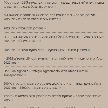
הטמעת כללי ESG בחברות ישראליות נמצאת בצומת – ימים יגידו האם ובאיזה
»
אופן יאומצו הכללים בשוק ההון המקומי
מעו”דכן תעופה – בית המשפט דחה דרישה לגילוי מסמכים שהוגשה נגד
»
בריטיש איירוויז ודלתא איירליינס – יוני 2022
»
מעו”דכן תכנון ובניה – יוני 2022
מעו”דכן תעופה – בית המשפט העליון דחה תובענה ייצוגית שהוגשה נגד חברת
»
התעופה איזיג’ט – יוני 2022
»
מעו”דכן מיסים – עדכון פסיקה – מיסוי עסקת תמורות – יוני 2022
מעו”דכן יחסי עבודה – תיקון לחוק דמי מחלה (תיקון מס’ 6), התשפ”ב-2022 –
»
מאי 2022
Dor Alon signed a Strategic Agreements With Afcon Electric
»
Transportation
מעו”דכן תכנון ובניה – עיריית תל אביב מעדכנת את תוכנית המתאר תא/500
»
ומקדמת את תוכנית תא/5500 – מאי 2022
מעו”דכן יחסי עבודה – העסקת עובדים ביום הזיכרון וביום העצמאות – אפריל
»
2022