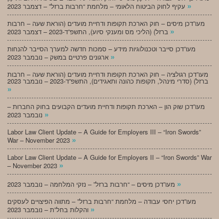
»
עקיף לחוק הביטוח הלאומי – מלחמת “חרבות ברזל” – דצמבר 2023
מעו”דכן מיסים – חוק הארכת תקופות ודחיית מועדים (הוראת שעה – חרבות
»
ברזל) (הליכי מס ומענקי סיוע), התשפ”ד-2023 – דצמבר 2023
מעו”דכן סייבר וטכנולוגיות מידע – סמכות חדשה למערך הסייבר להנחות
»
ארגונים פרטיים במשק – נובמבר 2023
מעו”דכן רגולציה – חוק הארכת תקופות ודחיית מועדים (הוראת שעה – חרבות
ברזל) (סדרי מינהל, תקופות כהונה ותאגידים), התשפ”ד-2023 – נובמבר 2023
»
מעו”דכן שוק הון – הארכת תקופות ודחיית מועדים הקבועים בחוק החברות –
»
נובמבר 2023
Labor Law Client Update – A Guide for Employers III – “Iron Swords”
»
War – November 2023
Labor Law Client Update – A Guide for Employers II – “Iron Swords” War
»
– November 2023
»
מעו”דכן מיסים – “חרבות ברזל” – נזקי המלחמה – נובמבר 2023
מעו”דכן יחסי עבודה – מלחמת “חרבות ברזל” – מתווה הפיצויים לעסקים
»
והקלות בחל”ת – נובמבר 2023