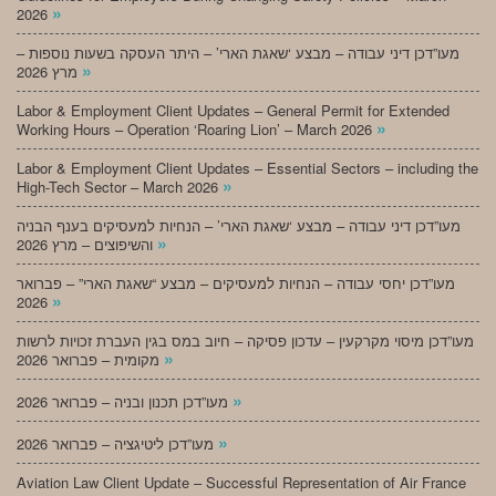
»
2026
מעו”דכן דיני עבודה – מבצע ‘שאגת הארי’ – היתר העסקה בשעות נוספות –
»
מרץ 2026
Labor & Employment Client Updates – General Permit for Extended
»
Working Hours – Operation ‘Roaring Lion’ – March 2026
Labor & Employment Client Updates – Essential Sectors – including the
»
High-Tech Sector – March 2026
מעו”דכן דיני עבודה – מבצע ‘שאגת הארי’ – הנחיות למעסיקים בענף הבניה
»
והשיפוצים – מרץ 2026
מעו”דכן יחסי עבודה – הנחיות למעסיקים – מבצע “שאגת הארי” – פברואר
»
2026
מעו”דכן מיסוי מקרקעין – עדכון פסיקה – חיוב במס בגין העברת זכויות לרשות
»
מקומית – פברואר 2026
»
מעו”דכן תכנון ובניה – פברואר 2026
»
מעו”דכן ליטיגציה – פברואר 2026
Aviation Law Client Update – Successful Representation of Air France