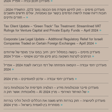
»
מעו”דכן תכנון ובניה – אפריל 2024
;מעו”דכן מיסים – חוק לתיקון פקודת מס הכנסה (מס’ 272), התשפ”ד-2024:
חובות דיווח שונות לרשות המיסים בקשר עם נאמנויות, עולים חדשים ותושבים
»
חוזרים ותיקים –
Tax Client Update – “Green Track” Tax Treatment: Streamlined VAT
»
Rulings for Venture Capital and Private Equity Funds – April 2024
Corporate Law Legal Update – Additional Regulatory Relief for Israeli
»
Companies Traded on Certain Foreign Exchanges – April 2024
מעו”דכן מיסים – בקשה במסלול ירוק: חיוב במס ערך מוסף של שירותים
»
הניתנים לקרנות השקעה בהון סיכון ופרייבט אקוויטי – אפריל 2024
מעו”דכן יחסי עבודה – הקפאה והפחתה של דמי הבראה לשנת 2024 – אפריל
»
2024
»
מעו”דכן יחסי עבודה – עדכון למעסיקים – מרץ 2024
מעו”דכן סייבר וטכנולוגיות מידע – רגולציה תקדימית על טכנולוגיות בינה
»
מלאכותית: אושר חוק ה – AI של האיחוד האירופי – מרץ 2024
מעו”דכן ליטיגציה – חוק בוררות חדש משנה את הכללים לניהול הליכי בוררות
»
מסחרית בין-לאומית בישראל – מרץ 2024