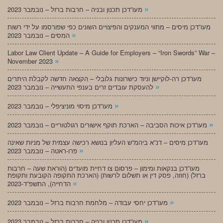
»
מעו”דכן תכנון ובניה – חרבות ברזל – נובמבר 2023
מעו”דכן מיסים – מתווי המענקים והפיצויים השונים כפי שפורסמו על ידי רשות
»
המסים – נובמבר 2023
Labor Law Client Update – A Guide for Employers – “Iron Swords” War –
»
November 2023
מעו”דכן רה-לוקיישן וניוד כישרונות גלובלי – הקצאה חדשה לקבלת היתרים
»
להעסקת עובדים זרים בענפי התעשייה – נובמבר 2023
»
מעו”דכן מיסוי מוניציפלי – נובמבר 2023
»
מעו”דכן איכות הסביבה – הארכת תוקף אישורים רגולטוריים – נובמבר 2023
מעו”דכן מיסים – דנ”א ביהמ”ש העליון בנושא רכישה עצמית של מניות שאינה
»
פרו-ראטה – נובמבר 2023
מעו”דכן בנקאות ומימון – פרסום צו דחיית מועדים (הוראת שעה – חרבות
ברזל) (חוזה, פסק דין או תשלום לרשות) (הארכת התקופה הקובעת ותקופת
»
הדחייה), התשפ”ד-2023
»
מעו”דכן יחסי עבודה – מלחמת חרבות ברזל – נובמבר 2023
»
מעו”דכן תכנון ובניה – חרבות ברזל – נובמבר 2023