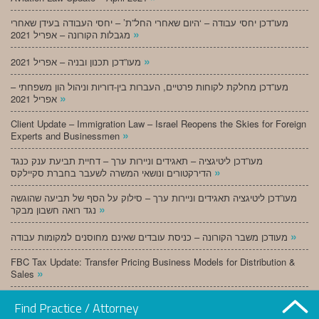
מעו”דכן יחסי עבודה – ‘היום שאחרי החל”ת’ – יחסי העבודה בעידן שאחרי
»
מגבלות הקורונה – אפריל 2021
»
מעו”דכן תכנון ובניה – אפריל 2021
מעו”דכן מחלקת לקוחות פרטיים, העברות בין-דוריות וניהול הון משפחתי –
»
אפריל 2021
Client Update – Immigration Law – Israel Reopens the Skies for Foreign
»
Experts and Businessmen
מעו”דכן ליטיגציה – תאגידים וניירות ערך – דחיית תביעת ענק כנגד
»
הדירקטורים ונושאי המשרה לשעבר בחברת סקיילקס
מעו”דכן ליטיגציה תאגידים וניירות ערך – סילוק על הסף של תביעה שהוגשה
»
נגד רואה חשבון מבקר
»
מעודכן משבר הקורונה – כניסת עובדים שאינם מחוסנים למקומות עבודה
FBC Tax Update: Transfer Pricing Business Models for Distribution &
»
Sales
»
מעו”דכן תכנון ובניה – מרץ 2021
Find Practice / Attorney