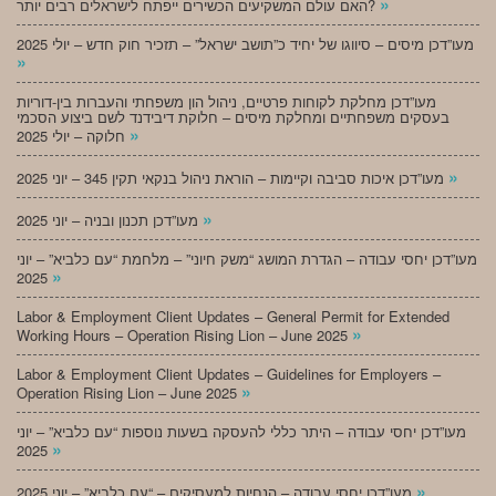
»
האם עולם המשקיעים הכשירים ייפתח לישראלים רבים יותר?
מעו”דכן מיסים – סיווגו של יחיד כ”תושב ישראל” – תזכיר חוק חדש – יולי 2025
»
מעו”דכן מחלקת לקוחות פרטיים, ניהול הון משפחתי והעברות בין-דוריות
בעסקים משפחתיים ומחלקת מיסים – חלוקת דיבידנד לשם ביצוע הסכמי
»
חלוקה – יולי 2025
»
מעו”דכן איכות סביבה וקיימות – הוראת ניהול בנקאי תקין 345 – יוני 2025
»
מעו”דכן תכנון ובניה – יוני 2025
מעו”דכן יחסי עבודה – הגדרת המושג “משק חיוני” – מלחמת “עם כלביא” – יוני
»
2025
Labor & Employment Client Updates – General Permit for Extended
»
Working Hours – Operation Rising Lion – June 2025
Labor & Employment Client Updates – Guidelines for Employers –
»
Operation Rising Lion – June 2025
מעו”דכן יחסי עבודה – היתר כללי להעסקה בשעות נוספות “עם כלביא” – יוני
»
2025
»
מעו”דכן יחסי עבודה – הנחיות למעסיקים – “עם כלביא” – יוני 2025