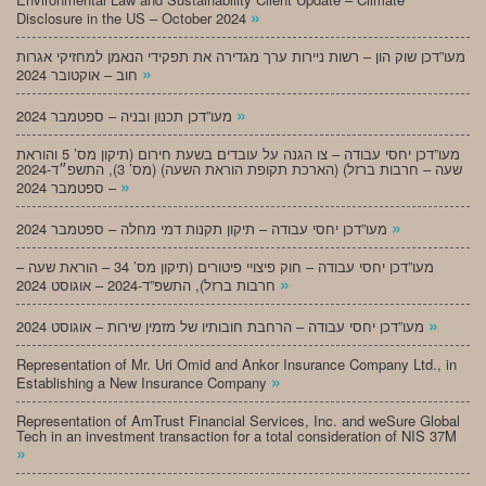
»
Disclosure in the US – October 2024
מעו”דכן שוק הון – רשות ניירות ערך מגדירה את תפקידי הנאמן למחזיקי אגרות
»
חוב – אוקטובר 2024
»
מעו”דכן תכנון ובניה – ספטמבר 2024
מעו”דכן יחסי עבודה – צו הגנה על עובדים בשעת חירום (תיקון מס’ 5 והוראת
שעה – חרבות ברזל) (הארכת תקופת הוראת השעה) (מס’ 3), התשפ״ד-2024
»
– ספטמבר 2024
»
מעו”דכן יחסי עבודה – תיקון תקנות דמי מחלה – ספטמבר 2024
מעו”דכן יחסי עבודה – חוק פיצויי פיטורים (תיקון מס’ 34 – הוראת שעה –
»
חרבות ברזל), התשפ”ד-2024 – אוגוסט 2024
»
מעו”דכן יחסי עבודה – הרחבת חובותיו של מזמין שירות – אוגוסט 2024
Representation of Mr. Uri Omid and Ankor Insurance Company Ltd., in
»
Establishing a New Insurance Company
Representation of AmTrust Financial Services, Inc. and weSure Global
Tech in an investment transaction for a total consideration of NIS 37M
»