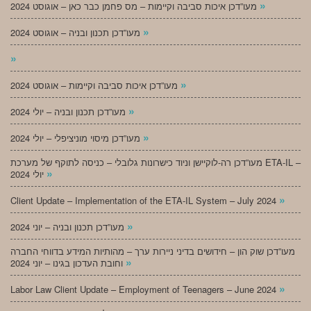
»
מעו”דכן איכות סביבה וקיימות – מס פחמן כבר כאן – אוגוסט 2024
»
מעו”דכן תכנון ובניה – אוגוסט 2024
»
»
מעו”דכן איכות סביבה וקיימות – אוגוסט 2024
»
מעו”דכן תכנון ובניה – יולי 2024
»
מעו”דכן מיסוי מוניציפלי – יולי 2024
מעו”דכן רה-לוקיישן וניוד כישרונות גלובלי – כניסה לתוקף של מערכת ETA-IL –
»
יולי 2024
»
Client Update – Implementation of the ETA-IL System – July 2024
»
מעו”דכן תכנון ובניה – יוני 2024
מעו”דכן שוק הון – חידושים בדיני ניירות ערך – מהותיות המידע בדווחי החברה
»
וחובת העדכון בגינו – יוני 2024
»
Labor Law Client Update – Employment of Teenagers – June 2024