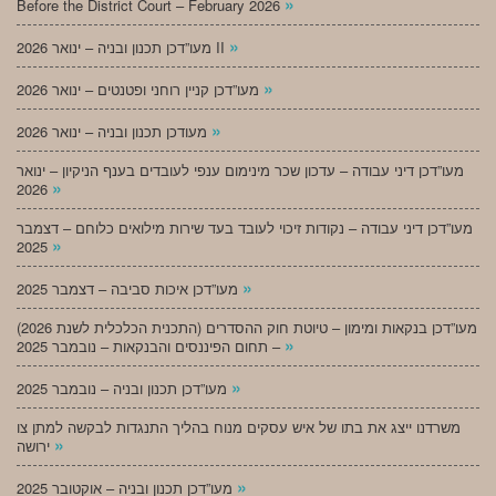
»
Before the District Court – February 2026
»
מעו”דכן תכנון ובניה – ינואר 2026 II
»
מעו”דכן קניין רוחני ופטנטים – ינואר 2026
»
מעודכן תכנון ובניה – ינואר 2026
מעו”דכן דיני עבודה – עדכון שכר מינימום ענפי לעובדים בענף הניקיון – ינואר
»
2026
מעו”דכן דיני עבודה – נקודות זיכוי לעובד בעד שירות מילואים כלוחם – דצמבר
»
2025
»
מעו”דכן איכות סביבה – דצמבר 2025
מעו”דכן בנקאות ומימון – טיוטת חוק ההסדרים (התכנית הכלכלית לשנת 2026)
»
– תחום הפיננסים והבנקאות – נובמבר 2025
»
מעו”דכן תכנון ובניה – נובמבר 2025
משרדנו ייצג את בתו של איש עסקים מנוח בהליך התנגדות לבקשה למתן צו
»
ירושה
»
מעו”דכן תכנון ובניה – אוקטובר 2025