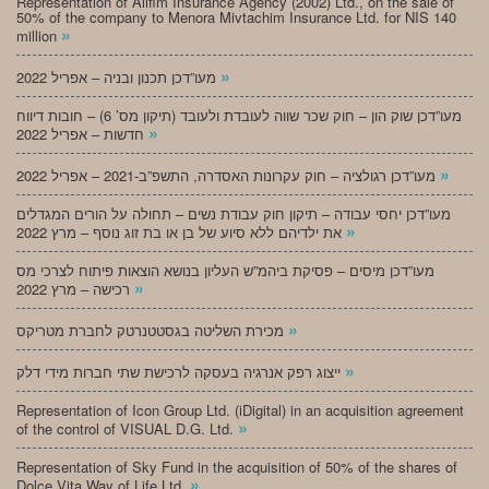
Representation of Alifim Insurance Agency (2002) Ltd., on the sale of
50% of the company to Menora Mivtachim Insurance Ltd. for NIS 140
»
million
»
מעו”דכן תכנון ובניה – אפריל 2022
מעו”דכן שוק הון – חוק שכר שווה לעובדת ולעובד (תיקון מס’ 6) – חובות דיווח
»
חדשות – אפריל 2022
»
מעו”דכן רגולציה – חוק עקרונות האסדרה, התשפ”ב-2021 – אפריל 2022
מעו”דכן יחסי עבודה – תיקון חוק עבודת נשים – תחולה על הורים המגדלים
»
את ילדיהם ללא סיוע של בן או בת זוג נוסף – מרץ 2022
מעו”דכן מיסים – פסיקת ביהמ”ש העליון בנושא הוצאות פיתוח לצרכי מס
»
רכישה – מרץ 2022
»
מכירת השליטה בגסטטנרטק לחברת מטריקס
»
ייצוג רפק אנרגיה בעסקה לרכישת שתי חברות מידי דלק
Representation of Icon Group Ltd. (iDigital) in an acquisition agreement
»
of the control of VISUAL D.G. Ltd.
Representation of Sky Fund in the acquisition of 50% of the shares of
»
Dolce Vita Way of Life Ltd.