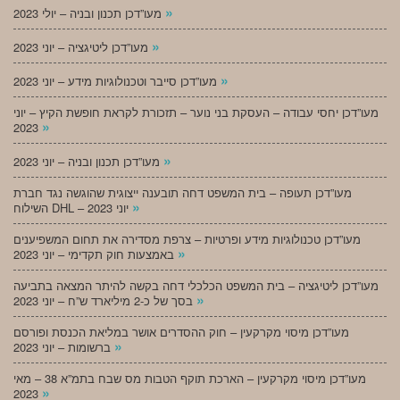
»
מעו”דכן תכנון ובניה – יולי 2023
»
מעו”דכן ליטיגציה – יוני 2023
»
מעו”דכן סייבר וטכנולוגיות מידע – יוני 2023
מעו”דכן יחסי עבודה – העסקת בני נוער – תזכורת לקראת חופשת הקיץ – יוני
»
2023
»
מעו”דכן תכנון ובניה – יוני 2023
מעו”דכן תעופה – בית המשפט דחה תובענה ייצוגית שהוגשה נגד חברת
»
השילוח DHL – יוני 2023
מעו”דכן טכנולוגיות מידע ופרטיות – צרפת מסדירה את תחום המשפיענים
»
באמצעות חוק תקדימי – יוני 2023
מעו”דכן ליטיגציה – בית המשפט הכלכלי דחה בקשה להיתר המצאה בתביעה
»
בסך של כ-2 מיליארד ש”ח – יוני 2023
מעו”דכן מיסוי מקרקעין – חוק ההסדרים אושר במליאת הכנסת ופורסם
»
ברשומות – יוני 2023
מעו”דכן מיסוי מקרקעין – הארכת תוקף הטבות מס שבח בתמ”א 38 – מאי
»
2023