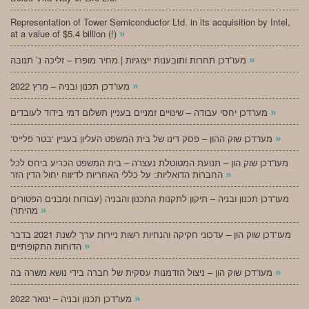
Representation of Tower Semiconductor Ltd. in its acquisition by Intel,
»
at a value of $5.4 billion (!)
»
מעו”דכן תחרות ותובענות ייצוגיות | מחיר מופרז – זליכה נ’ תנובה
»
מעו”דכן תכנון ובניה – מרץ 2022
»
מעו”דכן יחסי עבודה – שינויים זמניים בעניין תשלום דמי בידוד לעובדים
»
‘מעו”דכן שוק ההון – פסק דינו של בית המשפט העליון בעניין ‘בטר פלייס
מעו”דכן שוק הון – תנועת המטוטלת נעצרה – בית המשפט הכריע ביחס לכל
»
החברות הדואליות: על כללי האחריות לדיווח יחול הדין הזר
מעו”דכן תכנון ובניה – תיקון לתקנות התכנון והבניה (עבודות ומבנים הפטורים
»
מהיתר)
מעו”דכן שוק הון – עדכוני חקיקה והנחיות רשות ניירות ערך לשנת 2021 בדבר
»
הדוחות התקופתיים
»
מעו”דכן שוק הון – ניצול הזדמנות עסקית של חברה בידי נושא משרה בה
»
מעו”דכן תכנון ובניה – ינואר 2022