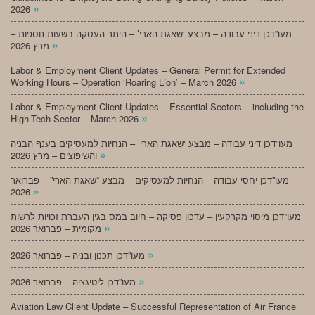
»
2026
מעו”דכן דיני עבודה – מבצע ‘שאגת הארי’ – היתר העסקה בשעות נוספות –
»
מרץ 2026
Labor & Employment Client Updates – General Permit for Extended
»
Working Hours – Operation ‘Roaring Lion’ – March 2026
Labor & Employment Client Updates – Essential Sectors – including the
»
High-Tech Sector – March 2026
מעו”דכן דיני עבודה – מבצע ‘שאגת הארי’ – הנחיות למעסיקים בענף הבניה
»
והשיפוצים – מרץ 2026
מעו”דכן יחסי עבודה – הנחיות למעסיקים – מבצע “שאגת הארי” – פברואר
»
2026
מעו”דכן מיסוי מקרקעין – עדכון פסיקה – חיוב במס בגין העברת זכויות לרשות
»
מקומית – פברואר 2026
»
מעו”דכן תכנון ובניה – פברואר 2026
»
מעו”דכן ליטיגציה – פברואר 2026
Aviation Law Client Update – Successful Representation of Air France