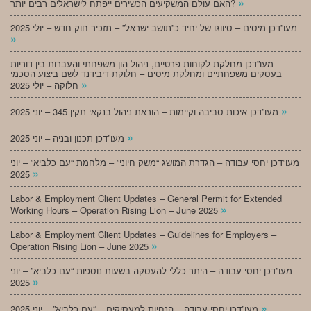
»
האם עולם המשקיעים הכשירים ייפתח לישראלים רבים יותר?
מעו”דכן מיסים – סיווגו של יחיד כ”תושב ישראל” – תזכיר חוק חדש – יולי 2025
»
מעו”דכן מחלקת לקוחות פרטיים, ניהול הון משפחתי והעברות בין-דוריות
בעסקים משפחתיים ומחלקת מיסים – חלוקת דיבידנד לשם ביצוע הסכמי
»
חלוקה – יולי 2025
»
מעו”דכן איכות סביבה וקיימות – הוראת ניהול בנקאי תקין 345 – יוני 2025
»
מעו”דכן תכנון ובניה – יוני 2025
מעו”דכן יחסי עבודה – הגדרת המושג “משק חיוני” – מלחמת “עם כלביא” – יוני
»
2025
Labor & Employment Client Updates – General Permit for Extended
»
Working Hours – Operation Rising Lion – June 2025
Labor & Employment Client Updates – Guidelines for Employers –
»
Operation Rising Lion – June 2025
מעו”דכן יחסי עבודה – היתר כללי להעסקה בשעות נוספות “עם כלביא” – יוני
»
2025
»
מעו”דכן יחסי עבודה – הנחיות למעסיקים – “עם כלביא” – יוני 2025