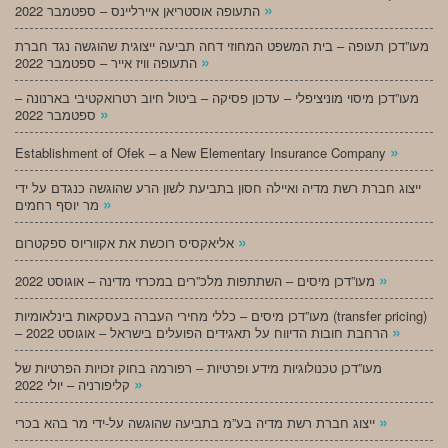
»
התעופה אוסטריאן איירליינס – ספטמבר 2022
מעו”דכן תעופה – בית המשפט המחוזי דחה תביעה ייצוגית שהוגשה נגד חברת
»
התעופה וויז אייר – ספטמבר 2022
מעו”דכן מיסוי מוניציפלי – עדכון פסיקה – ביטול חיוב רטרואקטיבי בארנונה –
»
ספטמבר 2022
»
Establishment of Ofek – a New Elementary Insurance Company
ייצוג חברת רשת מדיה ואיילה חסון בתביעת לשון הרע שהוגשה כנגדם על ידי
»
מר יוסף רחמים
»
אליאקסיס רוכשת את אקווריוס ספקטרום
»
מעו”דכן מיסים – השתתפות מלכ”רים במכרזי מדינה – אוגוסט 2022
מעו”דכן מיסים – כללי מחירי העברה בעסקאות בינלאומיות (transfer pricing)
»
– הרחבת חובות הדיווח על תאגידים הפועלים בישראל – אוגוסט 2022
מעו”דכן טכנולוגיות מידע ופרטיות – רפורמה בחוק זכויות הפרטיות של
»
קליפורניה – יולי 2022
»
ייצוג חברת רשת מדיה בע”מ בתביעה שהוגשה על-ידי מר בהא בכרי