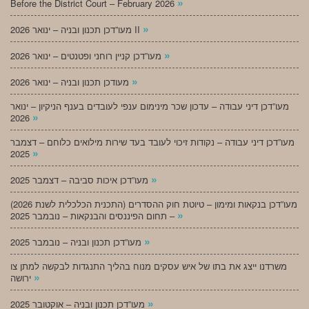
»
Before the District Court – February 2026
»
מעו”דכן תכנון ובניה – ינואר 2026 II
»
מעו”דכן קניין רוחני ופטנטים – ינואר 2026
»
מעודכן תכנון ובניה – ינואר 2026
מעו”דכן דיני עבודה – עדכון שכר מינימום ענפי לעובדים בענף הניקיון – ינואר
»
2026
מעו”דכן דיני עבודה – נקודות זיכוי לעובד בעד שירות מילואים כלוחם – דצמבר
»
2025
»
מעו”דכן איכות סביבה – דצמבר 2025
מעו”דכן בנקאות ומימון – טיוטת חוק ההסדרים (התכנית הכלכלית לשנת 2026)
»
– תחום הפיננסים והבנקאות – נובמבר 2025
»
מעו”דכן תכנון ובניה – נובמבר 2025
משרדנו ייצג את בתו של איש עסקים מנוח בהליך התנגדות לבקשה למתן צו
»
ירושה
»
מעו”דכן תכנון ובניה – אוקטובר 2025