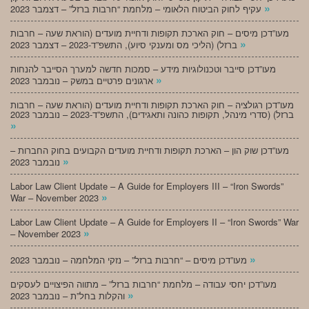
»
עקיף לחוק הביטוח הלאומי – מלחמת “חרבות ברזל” – דצמבר 2023
מעו”דכן מיסים – חוק הארכת תקופות ודחיית מועדים (הוראת שעה – חרבות
»
ברזל) (הליכי מס ומענקי סיוע), התשפ”ד-2023 – דצמבר 2023
מעו”דכן סייבר וטכנולוגיות מידע – סמכות חדשה למערך הסייבר להנחות
»
ארגונים פרטיים במשק – נובמבר 2023
מעו”דכן רגולציה – חוק הארכת תקופות ודחיית מועדים (הוראת שעה – חרבות
ברזל) (סדרי מינהל, תקופות כהונה ותאגידים), התשפ”ד-2023 – נובמבר 2023
»
מעו”דכן שוק הון – הארכת תקופות ודחיית מועדים הקבועים בחוק החברות –
»
נובמבר 2023
Labor Law Client Update – A Guide for Employers III – “Iron Swords”
»
War – November 2023
Labor Law Client Update – A Guide for Employers II – “Iron Swords” War
»
– November 2023
»
מעו”דכן מיסים – “חרבות ברזל” – נזקי המלחמה – נובמבר 2023
מעו”דכן יחסי עבודה – מלחמת “חרבות ברזל” – מתווה הפיצויים לעסקים
»
והקלות בחל”ת – נובמבר 2023