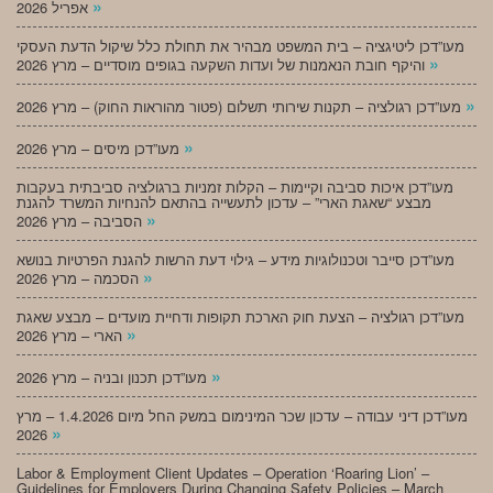
»
אפריל 2026
מעו”דכן ליטיגציה – בית המשפט מבהיר את תחולת כלל שיקול הדעת העסקי
»
והיקף חובת הנאמנות של ועדות השקעה בגופים מוסדיים – מרץ 2026
»
מעו”דכן רגולציה – תקנות שירותי תשלום (פטור מהוראות החוק) – מרץ 2026
»
מעו”דכן מיסים – מרץ 2026
מעו”דכן איכות סביבה וקיימות – הקלות זמניות ברגולציה סביבתית בעקבות
מבצע “שאגת הארי” – עדכון לתעשייה בהתאם להנחיות המשרד להגנת
»
הסביבה – מרץ 2026
מעו”דכן סייבר וטכנולוגיות מידע – גילוי דעת הרשות להגנת הפרטיות בנושא
»
הסכמה – מרץ 2026
מעו”דכן רגולציה – הצעת חוק הארכת תקופות ודחיית מועדים – מבצע שאגת
»
הארי – מרץ 2026
»
מעו”דכן תכנון ובניה – מרץ 2026
מעו”דכן דיני עבודה – עדכון שכר המינימום במשק החל מיום 1.4.2026 – מרץ
»
2026
Labor & Employment Client Updates – Operation ‘Roaring Lion’ –
Guidelines for Employers During Changing Safety Policies – March