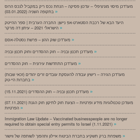
מעו”דכן מיסוי מוניציפלי – עדכון פסיקה – הנחת נכס ריק במקביל לנכס הרוס
»
בתקופה השניה (03.01.2022)
היעד הבא של רכבת הסטארט-אפ ניישן: החברה הערבית | ספר ההייטק
»
הישראלי 2021 – עיתון דה מרקר
»
מעו”דכן שוק ההון – פרשת נסטלה-אסם
»
מעו”דכן תכנון ובניה – חוק ההסדרים וחוק תכנון ובניה
»
מעו”דכן התחדשות עירונית – חוק ההסדרים
מעו”דכן הגירה – רישיון עבודה להעסקת עובדים זרים יהודים (זכאי שבות)
»
בחברות היי-טק
»
מעו”דכן תכנון ובניה – חוק ההסדרים (15.11.2021)
(07.11.2021) מעודכן טכנולוגיות מידע ופרטיות – הצעת חוק לתיקון חוק הגנת
»
הפרטיות
Immigration Law Update – Vaccinated businesspeople are no longer
»
required to obtain special entry permits to Israel (1.11.2021)
»
משפחת ברק תשקיע בחברת הביטוח איילון ותהפוך לשותפה של ווישור