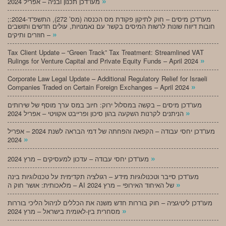
»
מעו”דכן תכנון ובניה – אפריל 2024
;מעו”דכן מיסים – חוק לתיקון פקודת מס הכנסה (מס’ 272), התשפ”ד-2024:
חובות דיווח שונות לרשות המיסים בקשר עם נאמנויות, עולים חדשים ותושבים
»
חוזרים ותיקים –
Tax Client Update – “Green Track” Tax Treatment: Streamlined VAT
»
Rulings for Venture Capital and Private Equity Funds – April 2024
Corporate Law Legal Update – Additional Regulatory Relief for Israeli
»
Companies Traded on Certain Foreign Exchanges – April 2024
מעו”דכן מיסים – בקשה במסלול ירוק: חיוב במס ערך מוסף של שירותים
»
הניתנים לקרנות השקעה בהון סיכון ופרייבט אקוויטי – אפריל 2024
מעו”דכן יחסי עבודה – הקפאה והפחתה של דמי הבראה לשנת 2024 – אפריל
»
2024
»
מעו”דכן יחסי עבודה – עדכון למעסיקים – מרץ 2024
מעו”דכן סייבר וטכנולוגיות מידע – רגולציה תקדימית על טכנולוגיות בינה
»
מלאכותית: אושר חוק ה – AI של האיחוד האירופי – מרץ 2024
מעו”דכן ליטיגציה – חוק בוררות חדש משנה את הכללים לניהול הליכי בוררות
»
מסחרית בין-לאומית בישראל – מרץ 2024