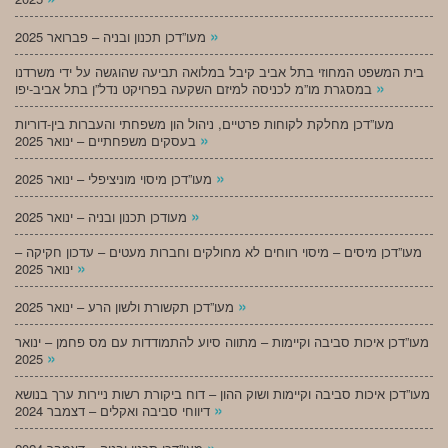
»
מעו”דכן תכנון ובניה – פברואר 2025
בית המשפט המחוזי בתל אביב קיבל במלואה תביעה שהוגשה על ידי משרדנו
»
במסגרת מו”מ לכניסה למיזם השקעה בפרויקט נדל”ן בתל אביב-יפו
מעו”דכן מחלקת לקוחות פרטיים, ניהול הון משפחתי והעברות בין-דוריות
»
בעסקים משפחתיים – ינואר 2025
»
מעו”דכן מיסוי מוניציפלי – ינואר 2025
»
מעודכן תכנון ובניה – ינואר 2025
מעו”דכן מיסים – מיסוי רווחים לא מחולקים וחברות מעטים – עדכון חקיקה –
»
ינואר 2025
»
מעו”דכן תקשורת ולשון הרע – ינואר 2025
מעו”דכן איכות סביבה וקיימות – מתווה סיוע להתמודדות עם מס פחמן – ינואר
»
2025
מעו”דכן איכות סביבה וקיימות ושוק ההון – דוח ביקורת רשות ניירות ערך בנושא
»
דיווחי סביבה ואקלים – דצמבר 2024
»