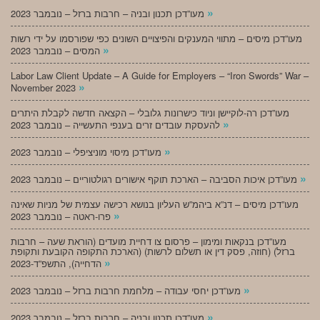
»
מעו”דכן תכנון ובניה – חרבות ברזל – נובמבר 2023
מעו”דכן מיסים – מתווי המענקים והפיצויים השונים כפי שפורסמו על ידי רשות
»
המסים – נובמבר 2023
Labor Law Client Update – A Guide for Employers – “Iron Swords” War –
»
November 2023
מעו”דכן רה-לוקיישן וניוד כישרונות גלובלי – הקצאה חדשה לקבלת היתרים
»
להעסקת עובדים זרים בענפי התעשייה – נובמבר 2023
»
מעו”דכן מיסוי מוניציפלי – נובמבר 2023
»
מעו”דכן איכות הסביבה – הארכת תוקף אישורים רגולטוריים – נובמבר 2023
מעו”דכן מיסים – דנ”א ביהמ”ש העליון בנושא רכישה עצמית של מניות שאינה
»
פרו-ראטה – נובמבר 2023
מעו”דכן בנקאות ומימון – פרסום צו דחיית מועדים (הוראת שעה – חרבות
ברזל) (חוזה, פסק דין או תשלום לרשות) (הארכת התקופה הקובעת ותקופת
»
הדחייה), התשפ”ד-2023
»
מעו”דכן יחסי עבודה – מלחמת חרבות ברזל – נובמבר 2023
»
מעו”דכן תכנון ובניה – חרבות ברזל – נובמבר 2023