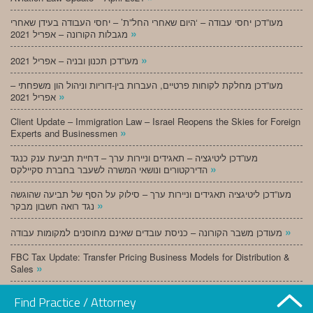
מעו”דכן יחסי עבודה – ‘היום שאחרי החל”ת’ – יחסי העבודה בעידן שאחרי
»
מגבלות הקורונה – אפריל 2021
»
מעו”דכן תכנון ובניה – אפריל 2021
מעו”דכן מחלקת לקוחות פרטיים, העברות בין-דוריות וניהול הון משפחתי –
»
אפריל 2021
Client Update – Immigration Law – Israel Reopens the Skies for Foreign
»
Experts and Businessmen
מעו”דכן ליטיגציה – תאגידים וניירות ערך – דחיית תביעת ענק כנגד
»
הדירקטורים ונושאי המשרה לשעבר בחברת סקיילקס
מעו”דכן ליטיגציה תאגידים וניירות ערך – סילוק על הסף של תביעה שהוגשה
»
נגד רואה חשבון מבקר
»
מעודכן משבר הקורונה – כניסת עובדים שאינם מחוסנים למקומות עבודה
FBC Tax Update: Transfer Pricing Business Models for Distribution &
»
Sales
»
מעו”דכן תכנון ובניה – מרץ 2021
Find Practice / Attorney