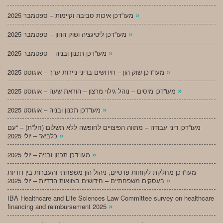
»
מעו”דכן איכות סביבה וקיימות – ספטמבר 2025
»
מעו”דכן ליטיגציה ושוק ההון – ספטמבר 2025
»
מעו”דכן תכנון ובניה – ספטמבר 2025
»
מעו”דכן שוק הון – חידושים בדיני ניירות ערך – אוגוסט 2025
»
מעו”דכן מיסים – נוהל גילוי מרצון – הוראת שעה – אוגוסט 2025
»
מעו”דכן תכנון ובניה – אוגוסט 2025
מעו”דכן דיני עבודה – מתווה הפיצויים לחופשה ללא תשלום (חל”ת) – “עם
»
כלביא” – יולי 2025
»
מעו”דכן תכנון ובניה – יולי 2025
מעו”דכן מחלקת לקוחות פרטיים, ניהול הון משפחתי והעברות בין-דוריות
»
בעסקים משפחתיים – חידושים בצוואות הדדיות – יולי 2025
IBA Healthcare and Life Sciences Law Committee survey on healthcare
»
financing and reimbursement 2025