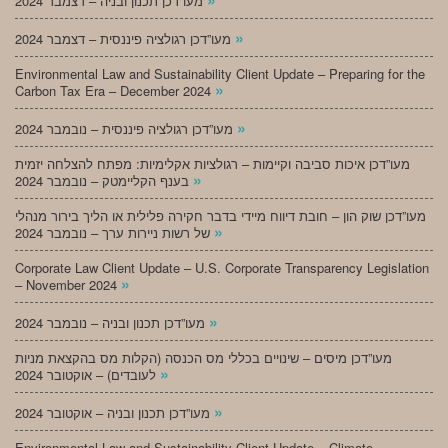
מעו”דכן תכנון ובניה – דצמבר 2024
»
מעו”דכן רגולציה פיננסית – דצמבר 2024
Environmental Law and Sustainability Client Update – Preparing for the
»
Carbon Tax Era – December 2024
»
מעו”דכן רגולציה פיננסית – נובמבר 2024
מעו”דכן איכות סביבה וקיימות – רגולציות אקלימיות: מפתח להצלחה יזמית
»
בענף הקליימטק – נובמבר 2024
מעו”דכן שוק הון – חובת דיווח מיידי בדבר חקירה פלילית או הליך בירור מנהלי
»
של רשות ניירות ערך – נובמבר 2024
Corporate Law Client Update – U.S. Corporate Transparency Legislation
»
– November 2024
»
מעו”דכן תכנון ובניה – נובמבר 2024
מעו”דכן מיסים – שינויים בכללי מס הכנסה (הקלות מס בהקצאת מניות
»
לעובדים) – אוקטובר 2024
»
מעו”דכן תכנון ובניה – אוקטובר 2024
Environmental Law and Sustainability Client Update – Climate