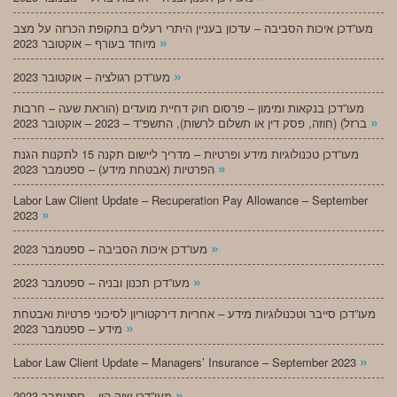
מעו”דכן איכות הסביבה – עדכון בעניין היתרי רעלים בתקופת הכרזה על מצב
»
מיוחד בעורף – אוקטובר 2023
»
מעו”דכן רגולציה – אוקטובר 2023
מעו”דכן בנקאות ומימון – פרסום חוק דחיית מועדים (הוראת שעה – חרבות
»
ברזל) (חוזה, פסק דין או תשלום לרשות), התשפ”ד – 2023 – אוקטובר 2023
מעו”דכן טכנולוגיות מידע ופרטיות – מדריך ליישום תקנה 15 לתקנות הגנת
»
הפרטיות (אבטחת מידע) – ספטמבר 2023
Labor Law Client Update – Recuperation Pay Allowance – September
»
2023
»
מעו”דכן איכות הסביבה – ספטמבר 2023
»
מעו”דכן תכנון ובניה – ספטמבר 2023
מעו”דכן סייבר וטכנולוגיות מידע – אחריות דירקטוריון לסיכוני פרטיות ואבטחת
»
מידע – ספטמבר 2023
»
Labor Law Client Update – Managers’ Insurance – September 2023
»
מעו”דכן שוק הון – ספטמבר 2023