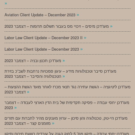
»
»
Aviation Client Update – December 2023
»
מעו”דכן מיסים – זיכויי מס בעבור תשלום תרומות – דצמבר 2023
»
Labor Law Client Update – December 2023 II
»
Labor Law Client Update – December 2023
»
מעו”דכן תכנון ובניה – דצמבר 2023
מעו”דכן סייבר וטכנולוגיות מידע – עיגון סמכויות נרחבות לשב”כ בזירת
»
הטכנולוגיה והסייבר – דצמבר 2023
מעו”דכן ליטיגציה – הגשת עתירה נגד תנאי מכרז לאחר מועד הגשת ההצעות –
»
דצמבר 2023
מעו”דכן יחסי עבודה – פסיקה תקדימית של בית הדין הארצי לעבודה – דצמבר
»
2023
מעו”דכן היי-טק, טכנולוגיה והון סיכון – ערוץ מענקים מהיר לחברות עם תזרים
»
מזומנים קצר – דצמבר 2023
מעו”דכן יחסי עבודה – תיקון מס’ 5 לחוק הגנה על עובדים בשעת חירום ותיקון