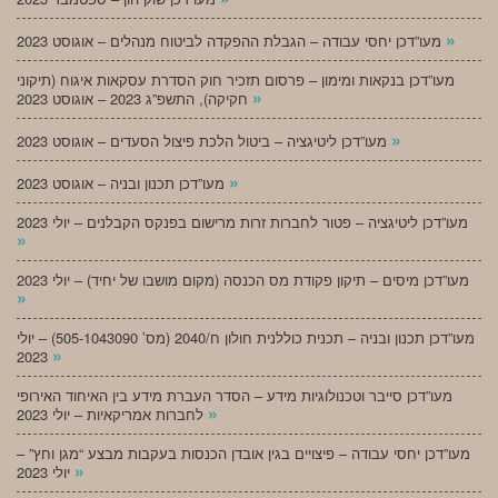
»
מעו”דכן יחסי עבודה – הגבלת ההפקדה לביטוח מנהלים – אוגוסט 2023
מעו”דכן בנקאות ומימון – פרסום תזכיר חוק הסדרת עסקאות איגוח (תיקוני
»
חקיקה), התשפ”ג 2023 – אוגוסט 2023
»
מעו”דכן ליטיגציה – ביטול הלכת פיצול הסעדים – אוגוסט 2023
»
מעו”דכן תכנון ובניה – אוגוסט 2023
מעו”דכן ליטיגציה – פטור לחברות זרות מרישום בפנקס הקבלנים – יולי 2023
»
מעו”דכן מיסים – תיקון פקודת מס הכנסה (מקום מושבו של יחיד) – יולי 2023
»
מעו”דכן תכנון ובניה – תכנית כוללנית חולון ח/2040 (מס’ 505-1043090) – יולי
»
2023
מעו”דכן סייבר וטכנולוגיות מידע – הסדר העברת מידע בין האיחוד האירופי
»
לחברות אמריקאיות – יולי 2023
מעו”דכן יחסי עבודה – פיצויים בגין אובדן הכנסות בעקבות מבצע “מגן וחץ” –
»
יולי 2023