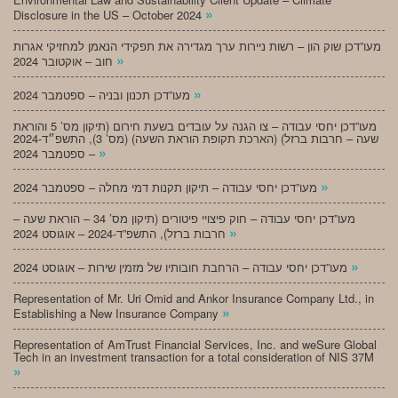
»
Disclosure in the US – October 2024
מעו”דכן שוק הון – רשות ניירות ערך מגדירה את תפקידי הנאמן למחזיקי אגרות
»
חוב – אוקטובר 2024
»
מעו”דכן תכנון ובניה – ספטמבר 2024
מעו”דכן יחסי עבודה – צו הגנה על עובדים בשעת חירום (תיקון מס’ 5 והוראת
שעה – חרבות ברזל) (הארכת תקופת הוראת השעה) (מס’ 3), התשפ״ד-2024
»
– ספטמבר 2024
»
מעו”דכן יחסי עבודה – תיקון תקנות דמי מחלה – ספטמבר 2024
מעו”דכן יחסי עבודה – חוק פיצויי פיטורים (תיקון מס’ 34 – הוראת שעה –
»
חרבות ברזל), התשפ”ד-2024 – אוגוסט 2024
»
מעו”דכן יחסי עבודה – הרחבת חובותיו של מזמין שירות – אוגוסט 2024
Representation of Mr. Uri Omid and Ankor Insurance Company Ltd., in
»
Establishing a New Insurance Company
Representation of AmTrust Financial Services, Inc. and weSure Global
Tech in an investment transaction for a total consideration of NIS 37M
»