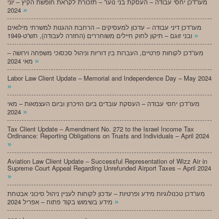
מעו”דכן יחסי עבודה – העסקת בני נוער – תזכורת לקראת חופשת הקיץ – יוני
»
2024
מעו”דכן דיני עבודה – עדכון למעסיקים – הרחבת ההגנות למשרתי מילואים
»
ובני זוגם – תיקון לחוק חיילים משוחררים (החזרה לעבודה), תש”ט-1949
מעו”דכן לקוחות פרטיים, העברות בין דוריות וניהול סכסוכי משפחה וירושה –
»
מאי 2024
Labor Law Client Update – Memorial and Independence Day – May 2024
»
מעו”דכן יחסי עבודה – העסקת עובדים ביום הזיכרון וביום העצמאות – מאי
»
2024
Tax Client Update – Amendment No. 272 to the Israel Income Tax
Ordinance: Reporting Obligations on Trusts and Individuals – April 2024
»
Aviation Law Client Update – Successful Representation of Wizz Air in
Supreme Court Appeal Regarding Unrefunded Airport Taxes – April 2024
»
מעו”דכן טכנולוגיות מידע ופרטיות – עדכון לקוחות לעניין ניהול סיכוני אבטחת
»
מידע בשימוש בקוד פתוח – אפריל 2024