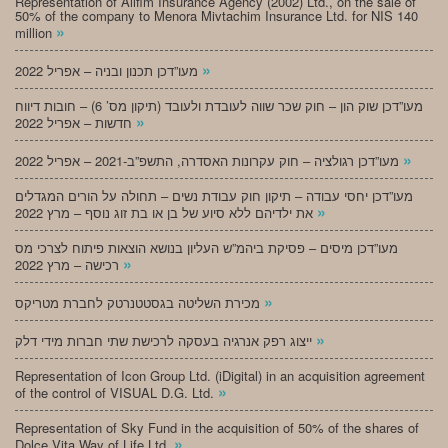
Representation of Alifim Insurance Agency (2002) Ltd., on the sale of
50% of the company to Menora Mivtachim Insurance Ltd. for NIS 140
»
million
»
מעו”דכן תכנון ובניה – אפריל 2022
מעו”דכן שוק הון – חוק שכר שווה לעובדת ולעובד (תיקון מס’ 6) – חובות דיווח
»
חדשות – אפריל 2022
»
מעו”דכן רגולציה – חוק עקרונות האסדרה, התשפ”ב-2021 – אפריל 2022
מעו”דכן יחסי עבודה – תיקון חוק עבודת נשים – תחולה על הורים המגדלים
»
את ילדיהם ללא סיוע של בן או בת זוג נוסף – מרץ 2022
מעו”דכן מיסים – פסיקת ביהמ”ש העליון בנושא הוצאות פיתוח לצרכי מס
»
רכישה – מרץ 2022
»
מכירת השליטה בגסטטנרטק לחברת מטריקס
»
ייצוג רפק אנרגיה בעסקה לרכישת שתי חברות מידי דלק
Representation of Icon Group Ltd. (iDigital) in an acquisition agreement
»
of the control of VISUAL D.G. Ltd.
Representation of Sky Fund in the acquisition of 50% of the shares of
»
Dolce Vita Way of Life Ltd.