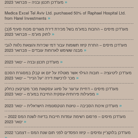
»
מעו”דכן תכנון ובניה – פברואר 2023
Medica Excel Tel Aviv Ltd. purchased 50% of Raphael Hospital Ltd.
»
from Harel Investments
מעו”דכן מיסים – החבות במע”מ בשל מכירת דירת מגורים מכוח סעיף 5(ב)
»
לחוק מע”מ – פברואר 2023
מעו”דכן מיסים – התרת קיזוז תשומות עבור דמי שכירות והוצאות נלוות לגבי
»
מבנה ששימש לארוחות עובדים – פברואר 2023
»
מעו”דכן תכנון ובניה – ינואר 2023
מעו”דכן ליטיגציה – חובות הגילוי אשר מוטלת על יזם או קבלן במסגרת הסכם
»
מכר לרכישת דירה “על הנייר” – ינואר 2023
מעו”דכן מיסים – דחיית ערעור על סיווג עסקאות מכר מקרקעין כחלק
»
מפעילות פירותית-עסקית החייבת במע”מ – ינואר 2023
»
מעו”דכן איכות הסביבה – טיוטת הטקסונומיה הישראלית – ינואר 2023
מעו”דכן מיסים – פרסום רשימת עמדות חייבות בדיווח לשנת המס 2022 –
»
ינואר 2023
מעו”דכן בלוקצ’יין ומיסים – קיזוז הפסדים לפני תום שנת המס – דצמבר 2022
»