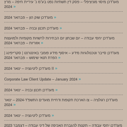
מעו”דכן מיסוי מוניציפלי – פסק דין תשתיות נפט בע”מ נ’ עיריית חיפה – מרץ
»
2024
»
מעו”דכן שוק הון – פברואר 2024
»
מעו”דכן תכנון ובניה – פברואר 2024
מעו”דכן יחסי עבודה – יום שבתון יום הבחירות לרשויות מקומיות ולמועצות
»
אזוריות – פברואר 2024
מעו”דכן סייבר וטכנולוגיות מידע – איסוף מידע פומבי באינטרנט | סקרייפינג |
»
הפרת תנאי שימוש – פברואר 2024
»
מעו”דכן ליטיגציה – ינואר 2024 II
»
Corporate Law Client Update – January 2024
»
מעו”דכן תכנון ובניה – ינואר 2024
מעו”דכן רגולציה – צו הארכת תקופות ודחיית מועדים התשפ”ד-2024 – ינואר
»
2024
»
מעו”דכן ליטיגציה – ינואר 2024
מעו”דכן יחסי עבודה – תקנות להגברת האכיפה של דיני עבודה – דצמבר 2023