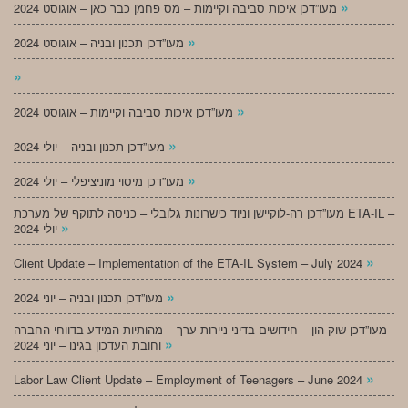
»
מעו”דכן איכות סביבה וקיימות – מס פחמן כבר כאן – אוגוסט 2024
»
מעו”דכן תכנון ובניה – אוגוסט 2024
»
»
מעו”דכן איכות סביבה וקיימות – אוגוסט 2024
»
מעו”דכן תכנון ובניה – יולי 2024
»
מעו”דכן מיסוי מוניציפלי – יולי 2024
מעו”דכן רה-לוקיישן וניוד כישרונות גלובלי – כניסה לתוקף של מערכת ETA-IL –
»
יולי 2024
»
Client Update – Implementation of the ETA-IL System – July 2024
»
מעו”דכן תכנון ובניה – יוני 2024
מעו”דכן שוק הון – חידושים בדיני ניירות ערך – מהותיות המידע בדווחי החברה
»
וחובת העדכון בגינו – יוני 2024
»
Labor Law Client Update – Employment of Teenagers – June 2024