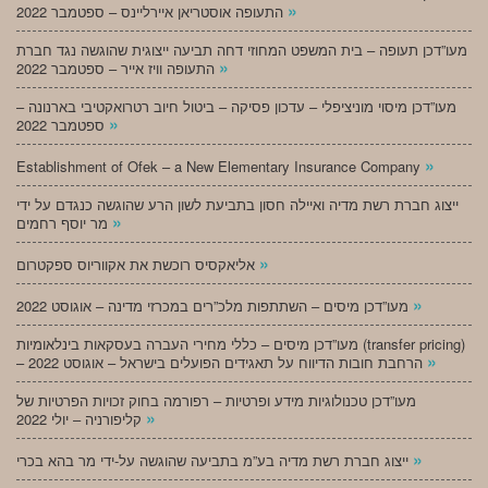
»
התעופה אוסטריאן איירליינס – ספטמבר 2022
מעו”דכן תעופה – בית המשפט המחוזי דחה תביעה ייצוגית שהוגשה נגד חברת
»
התעופה וויז אייר – ספטמבר 2022
מעו”דכן מיסוי מוניציפלי – עדכון פסיקה – ביטול חיוב רטרואקטיבי בארנונה –
»
ספטמבר 2022
»
Establishment of Ofek – a New Elementary Insurance Company
ייצוג חברת רשת מדיה ואיילה חסון בתביעת לשון הרע שהוגשה כנגדם על ידי
»
מר יוסף רחמים
»
אליאקסיס רוכשת את אקווריוס ספקטרום
»
מעו”דכן מיסים – השתתפות מלכ”רים במכרזי מדינה – אוגוסט 2022
מעו”דכן מיסים – כללי מחירי העברה בעסקאות בינלאומיות (transfer pricing)
»
– הרחבת חובות הדיווח על תאגידים הפועלים בישראל – אוגוסט 2022
מעו”דכן טכנולוגיות מידע ופרטיות – רפורמה בחוק זכויות הפרטיות של
»
קליפורניה – יולי 2022
»
ייצוג חברת רשת מדיה בע”מ בתביעה שהוגשה על-ידי מר בהא בכרי