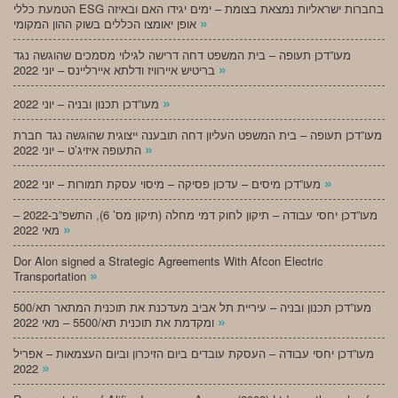
הטמעת כללי ESG בחברות ישראליות נמצאת בצומת – ימים יגידו האם ובאיזה
»
אופן יאומצו הכללים בשוק ההון המקומי
מעו”דכן תעופה – בית המשפט דחה דרישה לגילוי מסמכים שהוגשה נגד
»
בריטיש איירוויז ודלתא איירליינס – יוני 2022
»
מעו”דכן תכנון ובניה – יוני 2022
מעו”דכן תעופה – בית המשפט העליון דחה תובענה ייצוגית שהוגשה נגד חברת
»
התעופה איזיג’ט – יוני 2022
»
מעו”דכן מיסים – עדכון פסיקה – מיסוי עסקת תמורות – יוני 2022
מעו”דכן יחסי עבודה – תיקון לחוק דמי מחלה (תיקון מס’ 6), התשפ”ב-2022 –
»
מאי 2022
Dor Alon signed a Strategic Agreements With Afcon Electric
»
Transportation
מעו”דכן תכנון ובניה – עיריית תל אביב מעדכנת את תוכנית המתאר תא/500
»
ומקדמת את תוכנית תא/5500 – מאי 2022
מעו”דכן יחסי עבודה – העסקת עובדים ביום הזיכרון וביום העצמאות – אפריל
»
2022