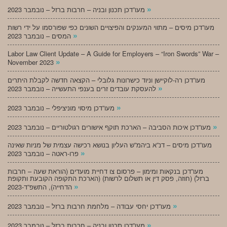
»
מעו”דכן תכנון ובניה – חרבות ברזל – נובמבר 2023
מעו”דכן מיסים – מתווי המענקים והפיצויים השונים כפי שפורסמו על ידי רשות
»
המסים – נובמבר 2023
Labor Law Client Update – A Guide for Employers – “Iron Swords” War –
»
November 2023
מעו”דכן רה-לוקיישן וניוד כישרונות גלובלי – הקצאה חדשה לקבלת היתרים
»
להעסקת עובדים זרים בענפי התעשייה – נובמבר 2023
»
מעו”דכן מיסוי מוניציפלי – נובמבר 2023
»
מעו”דכן איכות הסביבה – הארכת תוקף אישורים רגולטוריים – נובמבר 2023
מעו”דכן מיסים – דנ”א ביהמ”ש העליון בנושא רכישה עצמית של מניות שאינה
»
פרו-ראטה – נובמבר 2023
מעו”דכן בנקאות ומימון – פרסום צו דחיית מועדים (הוראת שעה – חרבות
ברזל) (חוזה, פסק דין או תשלום לרשות) (הארכת התקופה הקובעת ותקופת
»
הדחייה), התשפ”ד-2023
»
מעו”דכן יחסי עבודה – מלחמת חרבות ברזל – נובמבר 2023
»
מעו”דכן תכנון ובניה – חרבות ברזל – נובמבר 2023