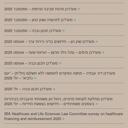
»
מעו”דכן איכות סביבה וקיימות – ספטמבר 2025
»
מעו”דכן ליטיגציה ושוק ההון – ספטמבר 2025
»
מעו”דכן תכנון ובניה – ספטמבר 2025
»
מעו”דכן שוק הון – חידושים בדיני ניירות ערך – אוגוסט 2025
»
מעו”דכן מיסים – נוהל גילוי מרצון – הוראת שעה – אוגוסט 2025
»
מעו”דכן תכנון ובניה – אוגוסט 2025
מעו”דכן דיני עבודה – מתווה הפיצויים לחופשה ללא תשלום (חל”ת) – “עם
»
כלביא” – יולי 2025
»
מעו”דכן תכנון ובניה – יולי 2025
מעו”דכן מחלקת לקוחות פרטיים, ניהול הון משפחתי והעברות בין-דוריות
»
בעסקים משפחתיים – חידושים בצוואות הדדיות – יולי 2025
IBA Healthcare and Life Sciences Law Committee survey on healthcare
»
financing and reimbursement 2025