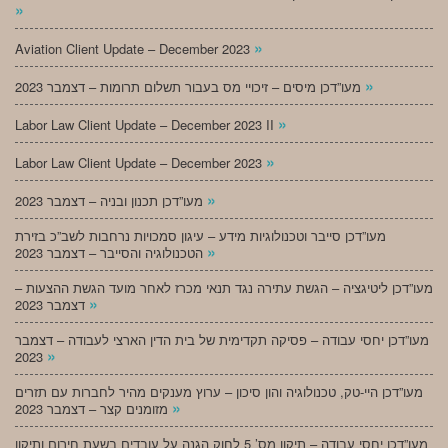
»
»
Aviation Client Update – December 2023
»
מעו”דכן מיסים – זיכויי מס בעבור תשלום תרומות – דצמבר 2023
»
Labor Law Client Update – December 2023 II
»
Labor Law Client Update – December 2023
»
מעו”דכן תכנון ובניה – דצמבר 2023
מעו”דכן סייבר וטכנולוגיות מידע – עיגון סמכויות נרחבות לשב”כ בזירת
»
הטכנולוגיה והסייבר – דצמבר 2023
מעו”דכן ליטיגציה – הגשת עתירה נגד תנאי מכרז לאחר מועד הגשת ההצעות –
»
דצמבר 2023
מעו”דכן יחסי עבודה – פסיקה תקדימית של בית הדין הארצי לעבודה – דצמבר
»
2023
מעו”דכן היי-טק, טכנולוגיה והון סיכון – ערוץ מענקים מהיר לחברות עם תזרים
»
מזומנים קצר – דצמבר 2023
מעו”דכן יחסי עבודה – תיקון מס’ 5 לחוק הגנה על עובדים בשעת חירום ותיקון