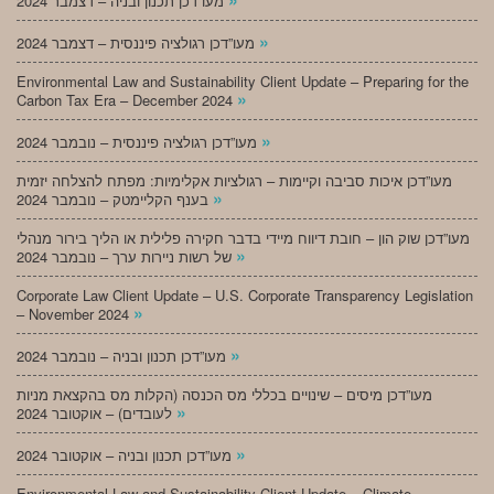
מעו”דכן תכנון ובניה – דצמבר 2024
»
מעו”דכן רגולציה פיננסית – דצמבר 2024
Environmental Law and Sustainability Client Update – Preparing for the
»
Carbon Tax Era – December 2024
»
מעו”דכן רגולציה פיננסית – נובמבר 2024
מעו”דכן איכות סביבה וקיימות – רגולציות אקלימיות: מפתח להצלחה יזמית
»
בענף הקליימטק – נובמבר 2024
מעו”דכן שוק הון – חובת דיווח מיידי בדבר חקירה פלילית או הליך בירור מנהלי
»
של רשות ניירות ערך – נובמבר 2024
Corporate Law Client Update – U.S. Corporate Transparency Legislation
»
– November 2024
»
מעו”דכן תכנון ובניה – נובמבר 2024
מעו”דכן מיסים – שינויים בכללי מס הכנסה (הקלות מס בהקצאת מניות
»
לעובדים) – אוקטובר 2024
»
מעו”דכן תכנון ובניה – אוקטובר 2024
Environmental Law and Sustainability Client Update – Climate