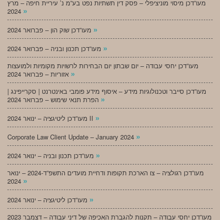
מעו”דכן מיסוי מוניציפלי – פסק דין תשתיות נפט בע”מ נ’ עיריית חיפה – מרץ
»
2024
»
מעו”דכן שוק הון – פברואר 2024
»
מעו”דכן תכנון ובניה – פברואר 2024
מעו”דכן יחסי עבודה – יום שבתון יום הבחירות לרשויות מקומיות ולמועצות
»
אזוריות – פברואר 2024
מעו”דכן סייבר וטכנולוגיות מידע – איסוף מידע פומבי באינטרנט | סקרייפינג |
»
הפרת תנאי שימוש – פברואר 2024
»
מעו”דכן ליטיגציה – ינואר 2024 II
»
Corporate Law Client Update – January 2024
»
מעו”דכן תכנון ובניה – ינואר 2024
מעו”דכן רגולציה – צו הארכת תקופות ודחיית מועדים התשפ”ד-2024 – ינואר
»
2024
»
מעו”דכן ליטיגציה – ינואר 2024
מעו”דכן יחסי עבודה – תקנות להגברת האכיפה של דיני עבודה – דצמבר 2023