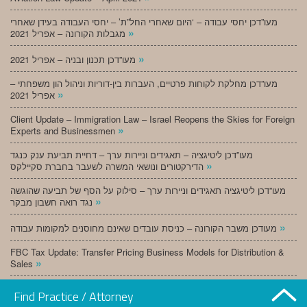
מעו”דכן יחסי עבודה – ‘היום שאחרי החל”ת’ – יחסי העבודה בעידן שאחרי
»
מגבלות הקורונה – אפריל 2021
»
מעו”דכן תכנון ובניה – אפריל 2021
מעו”דכן מחלקת לקוחות פרטיים, העברות בין-דוריות וניהול הון משפחתי –
»
אפריל 2021
Client Update – Immigration Law – Israel Reopens the Skies for Foreign
»
Experts and Businessmen
מעו”דכן ליטיגציה – תאגידים וניירות ערך – דחיית תביעת ענק כנגד
»
הדירקטורים ונושאי המשרה לשעבר בחברת סקיילקס
מעו”דכן ליטיגציה תאגידים וניירות ערך – סילוק על הסף של תביעה שהוגשה
»
נגד רואה חשבון מבקר
»
מעודכן משבר הקורונה – כניסת עובדים שאינם מחוסנים למקומות עבודה
FBC Tax Update: Transfer Pricing Business Models for Distribution &
»
Sales
»
מעו”דכן תכנון ובניה – מרץ 2021
Find Practice / Attorney