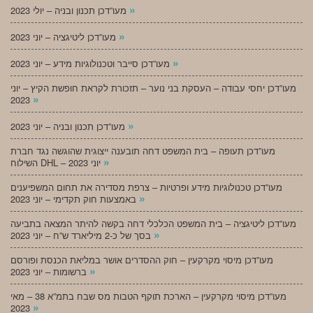
»
מעו”דכן תכנון ובניה – יולי 2023
»
מעו”דכן ליטיגציה – יוני 2023
»
מעו”דכן סייבר וטכנולוגיות מידע – יוני 2023
מעו”דכן יחסי עבודה – העסקת בני נוער – תזכורת לקראת חופשת הקיץ – יוני
»
2023
»
מעו”דכן תכנון ובניה – יוני 2023
מעו”דכן תעופה – בית המשפט דחה תובענה ייצוגית שהוגשה נגד חברת
»
השילוח DHL – יוני 2023
מעו”דכן טכנולוגיות מידע ופרטיות – צרפת מסדירה את תחום המשפיענים
»
באמצעות חוק תקדימי – יוני 2023
מעו”דכן ליטיגציה – בית המשפט הכלכלי דחה בקשה להיתר המצאה בתביעה
»
בסך של כ-2 מיליארד ש”ח – יוני 2023
מעו”דכן מיסוי מקרקעין – חוק ההסדרים אושר במליאת הכנסת ופורסם
»
ברשומות – יוני 2023
מעו”דכן מיסוי מקרקעין – הארכת תוקף הטבות מס שבח בתמ”א 38 – מאי
»
2023