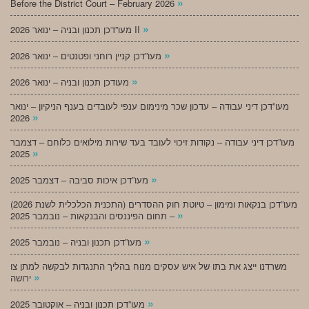
»
Before the District Court – February 2026
»
מעו”דכן תכנון ובניה – ינואר 2026 II
»
מעו”דכן קניין רוחני ופטנטים – ינואר 2026
»
מעודכן תכנון ובניה – ינואר 2026
מעו”דכן דיני עבודה – עדכון שכר מינימום ענפי לעובדים בענף הניקיון – ינואר
»
2026
מעו”דכן דיני עבודה – נקודות זיכוי לעובד בעד שירות מילואים כלוחם – דצמבר
»
2025
»
מעו”דכן איכות סביבה – דצמבר 2025
מעו”דכן בנקאות ומימון – טיוטת חוק ההסדרים (התכנית הכלכלית לשנת 2026)
»
– תחום הפיננסים והבנקאות – נובמבר 2025
»
מעו”דכן תכנון ובניה – נובמבר 2025
משרדנו ייצג את בתו של איש עסקים מנוח בהליך התנגדות לבקשה למתן צו
»
ירושה
»
מעו”דכן תכנון ובניה – אוקטובר 2025