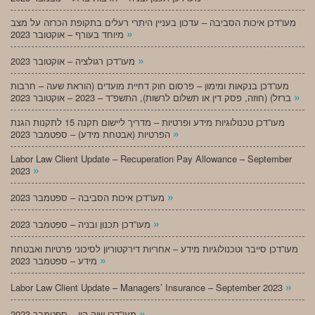
מעו”דכן איכות הסביבה – עדכון בעניין היתרי רעלים בתקופת הכרזה על מצב
»
מיוחד בעורף – אוקטובר 2023
»
מעו”דכן רגולציה – אוקטובר 2023
מעו”דכן בנקאות ומימון – פרסום חוק דחיית מועדים (הוראת שעה – חרבות
»
ברזל) (חוזה, פסק דין או תשלום לרשות), התשפ”ד – 2023 – אוקטובר 2023
מעו”דכן טכנולוגיות מידע ופרטיות – מדריך ליישום תקנה 15 לתקנות הגנת
»
הפרטיות (אבטחת מידע) – ספטמבר 2023
Labor Law Client Update – Recuperation Pay Allowance – September
»
2023
»
מעו”דכן איכות הסביבה – ספטמבר 2023
»
מעו”דכן תכנון ובניה – ספטמבר 2023
מעו”דכן סייבר וטכנולוגיות מידע – אחריות דירקטוריון לסיכוני פרטיות ואבטחת
»
מידע – ספטמבר 2023
»
Labor Law Client Update – Managers’ Insurance – September 2023
»
מעו”דכן שוק הון – ספטמבר 2023