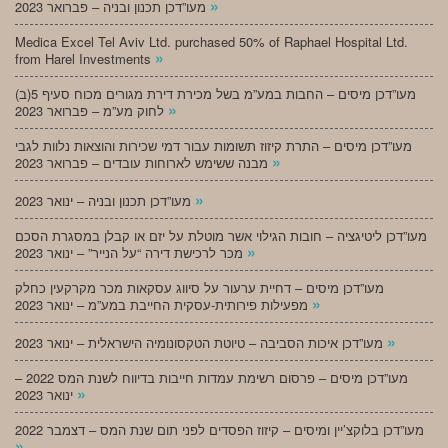
»
מעו”דכן תכנון ובניה – פברואר 2023
Medica Excel Tel Aviv Ltd. purchased 50% of Raphael Hospital Ltd.
»
from Harel Investments
מעו”דכן מיסים – החבות במע”מ בשל מכירת דירת מגורים מכוח סעיף 5(ב)
»
לחוק מע”מ – פברואר 2023
מעו”דכן מיסים – התרת קיזוז תשומות עבור דמי שכירות והוצאות נלוות לגבי
»
מבנה ששימש לארוחות עובדים – פברואר 2023
»
מעו”דכן תכנון ובניה – ינואר 2023
מעו”דכן ליטיגציה – חובות הגילוי אשר מוטלת על יזם או קבלן במסגרת הסכם
»
מכר לרכישת דירה “על הנייר” – ינואר 2023
מעו”דכן מיסים – דחיית ערעור על סיווג עסקאות מכר מקרקעין כחלק
»
מפעילות פירותית-עסקית החייבת במע”מ – ינואר 2023
»
מעו”דכן איכות הסביבה – טיוטת הטקסונומיה הישראלית – ינואר 2023
מעו”דכן מיסים – פרסום רשימת עמדות חייבות בדיווח לשנת המס 2022 –
»
ינואר 2023
מעו”דכן בלוקצ’יין ומיסים – קיזוז הפסדים לפני תום שנת המס – דצמבר 2022
»