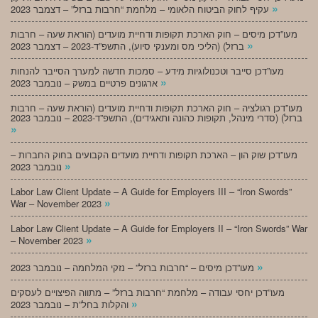
»
עקיף לחוק הביטוח הלאומי – מלחמת “חרבות ברזל” – דצמבר 2023
מעו”דכן מיסים – חוק הארכת תקופות ודחיית מועדים (הוראת שעה – חרבות
»
ברזל) (הליכי מס ומענקי סיוע), התשפ”ד-2023 – דצמבר 2023
מעו”דכן סייבר וטכנולוגיות מידע – סמכות חדשה למערך הסייבר להנחות
»
ארגונים פרטיים במשק – נובמבר 2023
מעו”דכן רגולציה – חוק הארכת תקופות ודחיית מועדים (הוראת שעה – חרבות
ברזל) (סדרי מינהל, תקופות כהונה ותאגידים), התשפ”ד-2023 – נובמבר 2023
»
מעו”דכן שוק הון – הארכת תקופות ודחיית מועדים הקבועים בחוק החברות –
»
נובמבר 2023
Labor Law Client Update – A Guide for Employers III – “Iron Swords”
»
War – November 2023
Labor Law Client Update – A Guide for Employers II – “Iron Swords” War
»
– November 2023
»
מעו”דכן מיסים – “חרבות ברזל” – נזקי המלחמה – נובמבר 2023
מעו”דכן יחסי עבודה – מלחמת “חרבות ברזל” – מתווה הפיצויים לעסקים
»
והקלות בחל”ת – נובמבר 2023