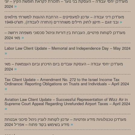
מעו”דכן יחסי עבודה – העסקת בני נוער – תזכורת לקראת חופשת הקיץ – יוני
»
2024
מעו”דכן דיני עבודה – עדכון למעסיקים – הרחבת ההגנות למשרתי מילואים
»
ובני זוגם – תיקון לחוק חיילים משוחררים (החזרה לעבודה), תש”ט-1949
מעו”דכן לקוחות פרטיים, העברות בין דוריות וניהול סכסוכי משפחה וירושה –
»
מאי 2024
Labor Law Client Update – Memorial and Independence Day – May 2024
»
מעו”דכן יחסי עבודה – העסקת עובדים ביום הזיכרון וביום העצמאות – מאי
»
2024
Tax Client Update – Amendment No. 272 to the Israel Income Tax
Ordinance: Reporting Obligations on Trusts and Individuals – April 2024
»
Aviation Law Client Update – Successful Representation of Wizz Air in
Supreme Court Appeal Regarding Unrefunded Airport Taxes – April 2024
»
מעו”דכן טכנולוגיות מידע ופרטיות – עדכון לקוחות לעניין ניהול סיכוני אבטחת
»
מידע בשימוש בקוד פתוח – אפריל 2024