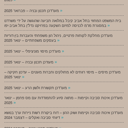
»
מעו”דכן תכנון ובניה – פברואר 2025
בית המשפט המחוזי בתל אביב קיבל במלואה תביעה שהוגשה על ידי משרדנו
»
במסגרת מו”מ לכניסה למיזם השקעה בפרויקט נדל”ן בתל אביב-יפו
מעו”דכן מחלקת לקוחות פרטיים, ניהול הון משפחתי והעברות בין-דוריות
»
בעסקים משפחתיים – ינואר 2025
»
מעו”דכן מיסוי מוניציפלי – ינואר 2025
»
מעודכן תכנון ובניה – ינואר 2025
מעו”דכן מיסים – מיסוי רווחים לא מחולקים וחברות מעטים – עדכון חקיקה –
»
ינואר 2025
»
מעו”דכן תקשורת ולשון הרע – ינואר 2025
מעו”דכן איכות סביבה וקיימות – מתווה סיוע להתמודדות עם מס פחמן – ינואר
»
2025
מעו”דכן איכות סביבה וקיימות ושוק ההון – דוח ביקורת רשות ניירות ערך בנושא
»
דיווחי סביבה ואקלים – דצמבר 2024
»