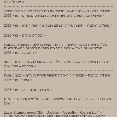
»
אפריל 2026
מעו”דכן ליטיגציה – בית המשפט מבהיר את תחולת כלל שיקול הדעת העסקי
»
והיקף חובת הנאמנות של ועדות השקעה בגופים מוסדיים – מרץ 2026
»
מעו”דכן רגולציה – תקנות שירותי תשלום (פטור מהוראות החוק) – מרץ 2026
»
מעו”דכן מיסים – מרץ 2026
מעו”דכן איכות סביבה וקיימות – הקלות זמניות ברגולציה סביבתית בעקבות
מבצע “שאגת הארי” – עדכון לתעשייה בהתאם להנחיות המשרד להגנת
»
הסביבה – מרץ 2026
מעו”דכן סייבר וטכנולוגיות מידע – גילוי דעת הרשות להגנת הפרטיות בנושא
»
הסכמה – מרץ 2026
מעו”דכן רגולציה – הצעת חוק הארכת תקופות ודחיית מועדים – מבצע שאגת
»
הארי – מרץ 2026
»
מעו”דכן תכנון ובניה – מרץ 2026
מעו”דכן דיני עבודה – עדכון שכר המינימום במשק החל מיום 1.4.2026 – מרץ
»
2026
Labor & Employment Client Updates – Operation ‘Roaring Lion’ –
Guidelines for Employers During Changing Safety Policies – March