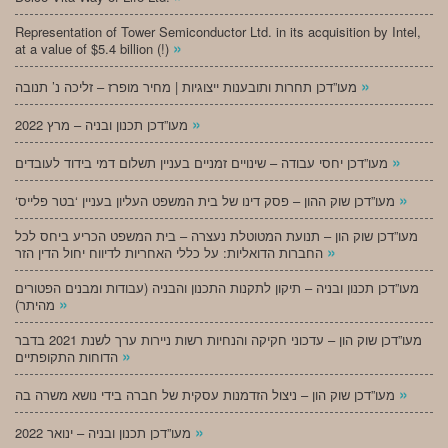
Representation of Tower Semiconductor Ltd. in its acquisition by Intel,
»
at a value of $5.4 billion (!)
»
מעו”דכן תחרות ותובענות ייצוגיות | מחיר מופרז – זליכה נ’ תנובה
»
מעו”דכן תכנון ובניה – מרץ 2022
»
מעו”דכן יחסי עבודה – שינויים זמניים בעניין תשלום דמי בידוד לעובדים
»
‘מעו”דכן שוק ההון – פסק דינו של בית המשפט העליון בעניין ‘בטר פלייס
מעו”דכן שוק הון – תנועת המטוטלת נעצרה – בית המשפט הכריע ביחס לכל
»
החברות הדואליות: על כללי האחריות לדיווח יחול הדין הזר
מעו”דכן תכנון ובניה – תיקון לתקנות התכנון והבניה (עבודות ומבנים הפטורים
»
מהיתר)
מעו”דכן שוק הון – עדכוני חקיקה והנחיות רשות ניירות ערך לשנת 2021 בדבר
»
הדוחות התקופתיים
»
מעו”דכן שוק הון – ניצול הזדמנות עסקית של חברה בידי נושא משרה בה
»
מעו”דכן תכנון ובניה – ינואר 2022