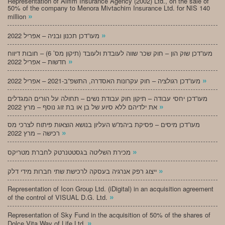
Representation of Alifim Insurance Agency (2002) Ltd., on the sale of
50% of the company to Menora Mivtachim Insurance Ltd. for NIS 140
»
million
»
מעו”דכן תכנון ובניה – אפריל 2022
מעו”דכן שוק הון – חוק שכר שווה לעובדת ולעובד (תיקון מס’ 6) – חובות דיווח
»
חדשות – אפריל 2022
»
מעו”דכן רגולציה – חוק עקרונות האסדרה, התשפ”ב-2021 – אפריל 2022
מעו”דכן יחסי עבודה – תיקון חוק עבודת נשים – תחולה על הורים המגדלים
»
את ילדיהם ללא סיוע של בן או בת זוג נוסף – מרץ 2022
מעו”דכן מיסים – פסיקת ביהמ”ש העליון בנושא הוצאות פיתוח לצרכי מס
»
רכישה – מרץ 2022
»
מכירת השליטה בגסטטנרטק לחברת מטריקס
»
ייצוג רפק אנרגיה בעסקה לרכישת שתי חברות מידי דלק
Representation of Icon Group Ltd. (iDigital) in an acquisition agreement
»
of the control of VISUAL D.G. Ltd.
Representation of Sky Fund in the acquisition of 50% of the shares of
»
Dolce Vita Way of Life Ltd.