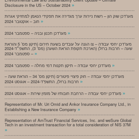
»
Disclosure in the US – October 2024
מעו”דכן שוק הון – רשות ניירות ערך מגדירה את תפקידי הנאמן למחזיקי אגרות
»
חוב – אוקטובר 2024
»
מעו”דכן תכנון ובניה – ספטמבר 2024
מעו”דכן יחסי עבודה – צו הגנה על עובדים בשעת חירום (תיקון מס’ 5 והוראת
שעה – חרבות ברזל) (הארכת תקופת הוראת השעה) (מס’ 3), התשפ״ד-2024
»
– ספטמבר 2024
»
מעו”דכן יחסי עבודה – תיקון תקנות דמי מחלה – ספטמבר 2024
מעו”דכן יחסי עבודה – חוק פיצויי פיטורים (תיקון מס’ 34 – הוראת שעה –
»
חרבות ברזל), התשפ”ד-2024 – אוגוסט 2024
»
מעו”דכן יחסי עבודה – הרחבת חובותיו של מזמין שירות – אוגוסט 2024
Representation of Mr. Uri Omid and Ankor Insurance Company Ltd., in
»
Establishing a New Insurance Company
Representation of AmTrust Financial Services, Inc. and weSure Global
Tech in an investment transaction for a total consideration of NIS 37M
»