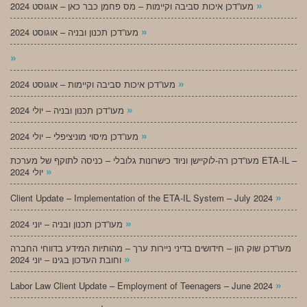
»
מעו”דכן איכות סביבה וקיימות – מס פחמן כבר כאן – אוגוסט 2024
»
מעו”דכן תכנון ובניה – אוגוסט 2024
»
»
מעו”דכן איכות סביבה וקיימות – אוגוסט 2024
»
מעו”דכן תכנון ובניה – יולי 2024
»
מעו”דכן מיסוי מוניציפלי – יולי 2024
מעו”דכן רה-לוקיישן וניוד כישרונות גלובלי – כניסה לתוקף של מערכת ETA-IL –
»
יולי 2024
»
Client Update – Implementation of the ETA-IL System – July 2024
»
מעו”דכן תכנון ובניה – יוני 2024
מעו”דכן שוק הון – חידושים בדיני ניירות ערך – מהותיות המידע בדווחי החברה
»
וחובת העדכון בגינו – יוני 2024
»
Labor Law Client Update – Employment of Teenagers – June 2024