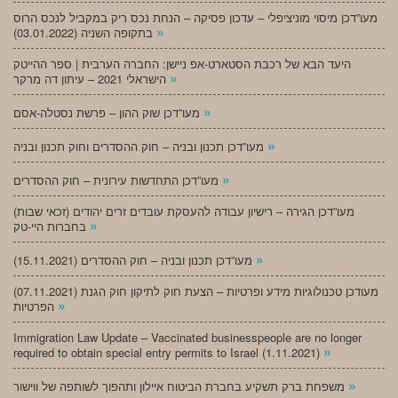
מעו”דכן מיסוי מוניציפלי – עדכון פסיקה – הנחת נכס ריק במקביל לנכס הרוס
»
בתקופה השניה (03.01.2022)
היעד הבא של רכבת הסטארט-אפ ניישן: החברה הערבית | ספר ההייטק
»
הישראלי 2021 – עיתון דה מרקר
»
מעו”דכן שוק ההון – פרשת נסטלה-אסם
»
מעו”דכן תכנון ובניה – חוק ההסדרים וחוק תכנון ובניה
»
מעו”דכן התחדשות עירונית – חוק ההסדרים
מעו”דכן הגירה – רישיון עבודה להעסקת עובדים זרים יהודים (זכאי שבות)
»
בחברות היי-טק
»
מעו”דכן תכנון ובניה – חוק ההסדרים (15.11.2021)
(07.11.2021) מעודכן טכנולוגיות מידע ופרטיות – הצעת חוק לתיקון חוק הגנת
»
הפרטיות
Immigration Law Update – Vaccinated businesspeople are no longer
»
required to obtain special entry permits to Israel (1.11.2021)
»
משפחת ברק תשקיע בחברת הביטוח איילון ותהפוך לשותפה של ווישור