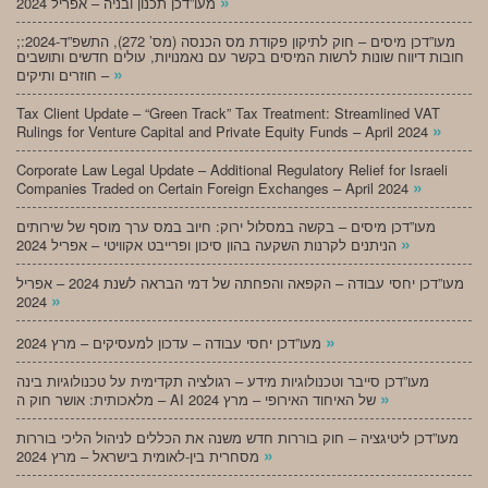
»
מעו”דכן תכנון ובניה – אפריל 2024
;מעו”דכן מיסים – חוק לתיקון פקודת מס הכנסה (מס’ 272), התשפ”ד-2024:
חובות דיווח שונות לרשות המיסים בקשר עם נאמנויות, עולים חדשים ותושבים
»
חוזרים ותיקים –
Tax Client Update – “Green Track” Tax Treatment: Streamlined VAT
»
Rulings for Venture Capital and Private Equity Funds – April 2024
Corporate Law Legal Update – Additional Regulatory Relief for Israeli
»
Companies Traded on Certain Foreign Exchanges – April 2024
מעו”דכן מיסים – בקשה במסלול ירוק: חיוב במס ערך מוסף של שירותים
»
הניתנים לקרנות השקעה בהון סיכון ופרייבט אקוויטי – אפריל 2024
מעו”דכן יחסי עבודה – הקפאה והפחתה של דמי הבראה לשנת 2024 – אפריל
»
2024
»
מעו”דכן יחסי עבודה – עדכון למעסיקים – מרץ 2024
מעו”דכן סייבר וטכנולוגיות מידע – רגולציה תקדימית על טכנולוגיות בינה
»
מלאכותית: אושר חוק ה – AI של האיחוד האירופי – מרץ 2024
מעו”דכן ליטיגציה – חוק בוררות חדש משנה את הכללים לניהול הליכי בוררות
»
מסחרית בין-לאומית בישראל – מרץ 2024