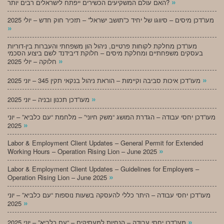
»
האם עולם המשקיעים הכשירים ייפתח לישראלים רבים יותר?
מעו”דכן מיסים – סיווגו של יחיד כ”תושב ישראל” – תזכיר חוק חדש – יולי 2025
»
מעו”דכן מחלקת לקוחות פרטיים, ניהול הון משפחתי והעברות בין-דוריות
בעסקים משפחתיים ומחלקת מיסים – חלוקת דיבידנד לשם ביצוע הסכמי
»
חלוקה – יולי 2025
»
מעו”דכן איכות סביבה וקיימות – הוראת ניהול בנקאי תקין 345 – יוני 2025
»
מעו”דכן תכנון ובניה – יוני 2025
מעו”דכן יחסי עבודה – הגדרת המושג “משק חיוני” – מלחמת “עם כלביא” – יוני
»
2025
Labor & Employment Client Updates – General Permit for Extended
»
Working Hours – Operation Rising Lion – June 2025
Labor & Employment Client Updates – Guidelines for Employers –
»
Operation Rising Lion – June 2025
מעו”דכן יחסי עבודה – היתר כללי להעסקה בשעות נוספות “עם כלביא” – יוני
»
2025
»
מעו”דכן יחסי עבודה – הנחיות למעסיקים – “עם כלביא” – יוני 2025