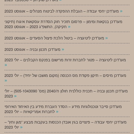
»
מעו”דכן יחסי עבודה – הגבלת ההפקדה לביטוח מנהלים – אוגוסט 2023
מעו”דכן בנקאות ומימון – פרסום תזכיר חוק הסדרת עסקאות איגוח (תיקוני
»
חקיקה), התשפ”ג 2023 – אוגוסט 2023
»
מעו”דכן ליטיגציה – ביטול הלכת פיצול הסעדים – אוגוסט 2023
»
מעו”דכן תכנון ובניה – אוגוסט 2023
מעו”דכן ליטיגציה – פטור לחברות זרות מרישום בפנקס הקבלנים – יולי 2023
»
מעו”דכן מיסים – תיקון פקודת מס הכנסה (מקום מושבו של יחיד) – יולי 2023
»
מעו”דכן תכנון ובניה – תכנית כוללנית חולון ח/2040 (מס’ 505-1043090) – יולי
»
2023
מעו”דכן סייבר וטכנולוגיות מידע – הסדר העברת מידע בין האיחוד האירופי
»
לחברות אמריקאיות – יולי 2023
מעו”דכן יחסי עבודה – פיצויים בגין אובדן הכנסות בעקבות מבצע “מגן וחץ” –
»
יולי 2023