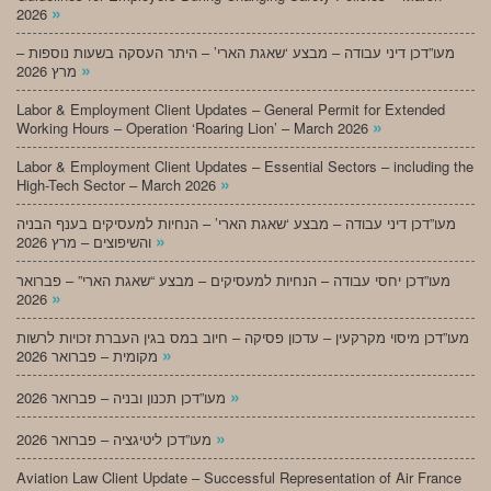
»
2026
מעו”דכן דיני עבודה – מבצע ‘שאגת הארי’ – היתר העסקה בשעות נוספות –
»
מרץ 2026
Labor & Employment Client Updates – General Permit for Extended
»
Working Hours – Operation ‘Roaring Lion’ – March 2026
Labor & Employment Client Updates – Essential Sectors – including the
»
High-Tech Sector – March 2026
מעו”דכן דיני עבודה – מבצע ‘שאגת הארי’ – הנחיות למעסיקים בענף הבניה
»
והשיפוצים – מרץ 2026
מעו”דכן יחסי עבודה – הנחיות למעסיקים – מבצע “שאגת הארי” – פברואר
»
2026
מעו”דכן מיסוי מקרקעין – עדכון פסיקה – חיוב במס בגין העברת זכויות לרשות
»
מקומית – פברואר 2026
»
מעו”דכן תכנון ובניה – פברואר 2026
»
מעו”דכן ליטיגציה – פברואר 2026
Aviation Law Client Update – Successful Representation of Air France