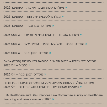
»
מעו”דכן איכות סביבה וקיימות – ספטמבר 2025
»
מעו”דכן ליטיגציה ושוק ההון – ספטמבר 2025
»
מעו”דכן תכנון ובניה – ספטמבר 2025
»
מעו”דכן שוק הון – חידושים בדיני ניירות ערך – אוגוסט 2025
»
מעו”דכן מיסים – נוהל גילוי מרצון – הוראת שעה – אוגוסט 2025
»
מעו”דכן תכנון ובניה – אוגוסט 2025
מעו”דכן דיני עבודה – מתווה הפיצויים לחופשה ללא תשלום (חל”ת) – “עם
»
כלביא” – יולי 2025
»
מעו”דכן תכנון ובניה – יולי 2025
מעו”דכן מחלקת לקוחות פרטיים, ניהול הון משפחתי והעברות בין-דוריות
»
בעסקים משפחתיים – חידושים בצוואות הדדיות – יולי 2025
IBA Healthcare and Life Sciences Law Committee survey on healthcare
»
financing and reimbursement 2025