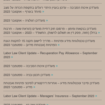
מעו”דכן איכות הסביבה – עדכון בעניין היתרי רעלים בתקופת הכרזה על מצב
»
מיוחד בעורף – אוקטובר 2023
»
מעו”דכן רגולציה – אוקטובר 2023
מעו”דכן בנקאות ומימון – פרסום חוק דחיית מועדים (הוראת שעה – חרבות
»
ברזל) (חוזה, פסק דין או תשלום לרשות), התשפ”ד – 2023 – אוקטובר 2023
מעו”דכן טכנולוגיות מידע ופרטיות – מדריך ליישום תקנה 15 לתקנות הגנת
»
הפרטיות (אבטחת מידע) – ספטמבר 2023
Labor Law Client Update – Recuperation Pay Allowance – September
»
2023
»
מעו”דכן איכות הסביבה – ספטמבר 2023
»
מעו”דכן תכנון ובניה – ספטמבר 2023
מעו”דכן סייבר וטכנולוגיות מידע – אחריות דירקטוריון לסיכוני פרטיות ואבטחת
»
מידע – ספטמבר 2023
»
Labor Law Client Update – Managers’ Insurance – September 2023
»
מעו”דכן שוק הון – ספטמבר 2023