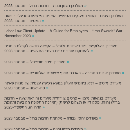
»
מעו”דכן תכנון ובניה – חרבות ברזל – נובמבר 2023
מעו”דכן מיסים – מתווי המענקים והפיצויים השונים כפי שפורסמו על ידי רשות
»
המסים – נובמבר 2023
Labor Law Client Update – A Guide for Employers – “Iron Swords” War –
»
November 2023
מעו”דכן רה-לוקיישן וניוד כישרונות גלובלי – הקצאה חדשה לקבלת היתרים
»
להעסקת עובדים זרים בענפי התעשייה – נובמבר 2023
»
מעו”דכן מיסוי מוניציפלי – נובמבר 2023
»
מעו”דכן איכות הסביבה – הארכת תוקף אישורים רגולטוריים – נובמבר 2023
מעו”דכן מיסים – דנ”א ביהמ”ש העליון בנושא רכישה עצמית של מניות שאינה
»
פרו-ראטה – נובמבר 2023
מעו”דכן בנקאות ומימון – פרסום צו דחיית מועדים (הוראת שעה – חרבות
ברזל) (חוזה, פסק דין או תשלום לרשות) (הארכת התקופה הקובעת ותקופת
»
הדחייה), התשפ”ד-2023
»
מעו”דכן יחסי עבודה – מלחמת חרבות ברזל – נובמבר 2023
»
מעו”דכן תכנון ובניה – חרבות ברזל – נובמבר 2023