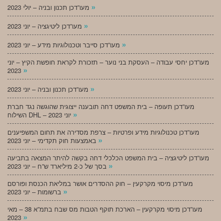
»
מעו”דכן תכנון ובניה – יולי 2023
»
מעו”דכן ליטיגציה – יוני 2023
»
מעו”דכן סייבר וטכנולוגיות מידע – יוני 2023
מעו”דכן יחסי עבודה – העסקת בני נוער – תזכורת לקראת חופשת הקיץ – יוני
»
2023
»
מעו”דכן תכנון ובניה – יוני 2023
מעו”דכן תעופה – בית המשפט דחה תובענה ייצוגית שהוגשה נגד חברת
»
השילוח DHL – יוני 2023
מעו”דכן טכנולוגיות מידע ופרטיות – צרפת מסדירה את תחום המשפיענים
»
באמצעות חוק תקדימי – יוני 2023
מעו”דכן ליטיגציה – בית המשפט הכלכלי דחה בקשה להיתר המצאה בתביעה
»
בסך של כ-2 מיליארד ש”ח – יוני 2023
מעו”דכן מיסוי מקרקעין – חוק ההסדרים אושר במליאת הכנסת ופורסם
»
ברשומות – יוני 2023
מעו”דכן מיסוי מקרקעין – הארכת תוקף הטבות מס שבח בתמ”א 38 – מאי
»
2023