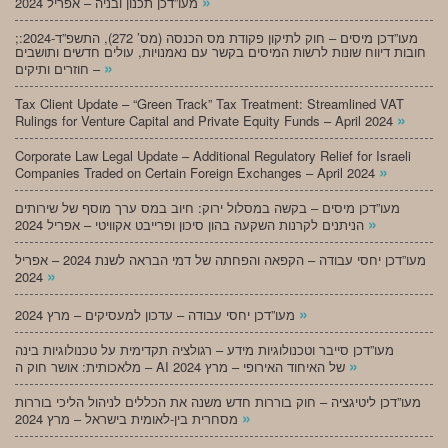
»
מעו”דכן תכנון ובניה – אפריל 2024
;מעו”דכן מיסים – חוק לתיקון פקודת מס הכנסה (מס’ 272), התשפ”ד-2024:
חובות דיווח שונות לרשות המיסים בקשר עם נאמנויות, עולים חדשים ותושבים
»
חוזרים ותיקים –
Tax Client Update – “Green Track” Tax Treatment: Streamlined VAT
»
Rulings for Venture Capital and Private Equity Funds – April 2024
Corporate Law Legal Update – Additional Regulatory Relief for Israeli
»
Companies Traded on Certain Foreign Exchanges – April 2024
מעו”דכן מיסים – בקשה במסלול ירוק: חיוב במס ערך מוסף של שירותים
»
הניתנים לקרנות השקעה בהון סיכון ופרייבט אקוויטי – אפריל 2024
מעו”דכן יחסי עבודה – הקפאה והפחתה של דמי הבראה לשנת 2024 – אפריל
»
2024
»
מעו”דכן יחסי עבודה – עדכון למעסיקים – מרץ 2024
מעו”דכן סייבר וטכנולוגיות מידע – רגולציה תקדימית על טכנולוגיות בינה
»
מלאכותית: אושר חוק ה – AI של האיחוד האירופי – מרץ 2024
מעו”דכן ליטיגציה – חוק בוררות חדש משנה את הכללים לניהול הליכי בוררות
»
מסחרית בין-לאומית בישראל – מרץ 2024