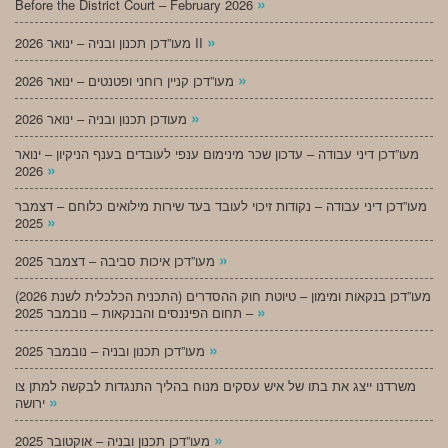
»
Before the District Court – February 2026
»
מעו”דכן תכנון ובניה – ינואר 2026 II
»
מעו”דכן קניין רוחני ופטנטים – ינואר 2026
»
מעודכן תכנון ובניה – ינואר 2026
מעו”דכן דיני עבודה – עדכון שכר מינימום ענפי לעובדים בענף הניקיון – ינואר
»
2026
מעו”דכן דיני עבודה – נקודות זיכוי לעובד בעד שירות מילואים כלוחם – דצמבר
»
2025
»
מעו”דכן איכות סביבה – דצמבר 2025
מעו”דכן בנקאות ומימון – טיוטת חוק ההסדרים (התכנית הכלכלית לשנת 2026)
»
– תחום הפיננסים והבנקאות – נובמבר 2025
»
מעו”דכן תכנון ובניה – נובמבר 2025
משרדנו ייצג את בתו של איש עסקים מנוח בהליך התנגדות לבקשה למתן צו
»
ירושה
»
מעו”דכן תכנון ובניה – אוקטובר 2025