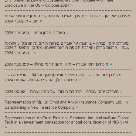
»
Disclosure in the US – October 2024
מעו”דכן שוק הון – רשות ניירות ערך מגדירה את תפקידי הנאמן למחזיקי אגרות
»
חוב – אוקטובר 2024
»
מעו”דכן תכנון ובניה – ספטמבר 2024
מעו”דכן יחסי עבודה – צו הגנה על עובדים בשעת חירום (תיקון מס’ 5 והוראת
שעה – חרבות ברזל) (הארכת תקופת הוראת השעה) (מס’ 3), התשפ״ד-2024
»
– ספטמבר 2024
»
מעו”דכן יחסי עבודה – תיקון תקנות דמי מחלה – ספטמבר 2024
מעו”דכן יחסי עבודה – חוק פיצויי פיטורים (תיקון מס’ 34 – הוראת שעה –
»
חרבות ברזל), התשפ”ד-2024 – אוגוסט 2024
»
מעו”דכן יחסי עבודה – הרחבת חובותיו של מזמין שירות – אוגוסט 2024
Representation of Mr. Uri Omid and Ankor Insurance Company Ltd., in
»
Establishing a New Insurance Company
Representation of AmTrust Financial Services, Inc. and weSure Global
Tech in an investment transaction for a total consideration of NIS 37M
»