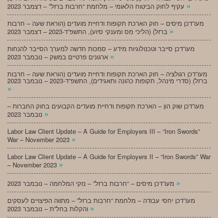
»
עקיף לחוק הביטוח הלאומי – מלחמת “חרבות ברזל” – דצמבר 2023
מעו”דכן מיסים – חוק הארכת תקופות ודחיית מועדים (הוראת שעה – חרבות
»
ברזל) (הליכי מס ומענקי סיוע), התשפ”ד-2023 – דצמבר 2023
מעו”דכן סייבר וטכנולוגיות מידע – סמכות חדשה למערך הסייבר להנחות
»
ארגונים פרטיים במשק – נובמבר 2023
מעו”דכן רגולציה – חוק הארכת תקופות ודחיית מועדים (הוראת שעה – חרבות
ברזל) (סדרי מינהל, תקופות כהונה ותאגידים), התשפ”ד-2023 – נובמבר 2023
»
מעו”דכן שוק הון – הארכת תקופות ודחיית מועדים הקבועים בחוק החברות –
»
נובמבר 2023
Labor Law Client Update – A Guide for Employers III – “Iron Swords”
»
War – November 2023
Labor Law Client Update – A Guide for Employers II – “Iron Swords” War
»
– November 2023
»
מעו”דכן מיסים – “חרבות ברזל” – נזקי המלחמה – נובמבר 2023
מעו”דכן יחסי עבודה – מלחמת “חרבות ברזל” – מתווה הפיצויים לעסקים
»
והקלות בחל”ת – נובמבר 2023