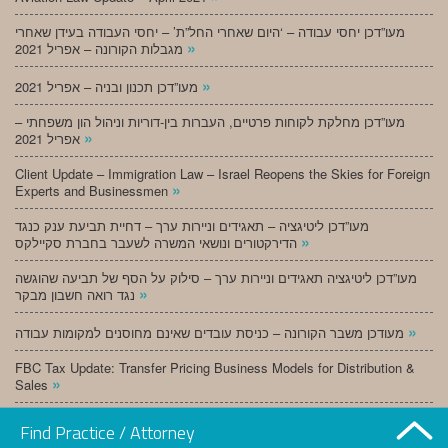
מעו”דכן יחסי עבודה – ‘היום שאחרי החל”ת’ – יחסי העבודה בעידן שאחרי
»
מגבלות הקורונה – אפריל 2021
»
מעו”דכן תכנון ובניה – אפריל 2021
מעו”דכן מחלקת לקוחות פרטיים, העברות בין-דוריות וניהול הון משפחתי –
»
אפריל 2021
Client Update – Immigration Law – Israel Reopens the Skies for Foreign
»
Experts and Businessmen
מעו”דכן ליטיגציה – תאגידים וניירות ערך – דחיית תביעת ענק כנגד
»
הדירקטורים ונושאי המשרה לשעבר בחברת סקיילקס
מעו”דכן ליטיגציה תאגידים וניירות ערך – סילוק על הסף של תביעה שהוגשה
»
נגד רואה חשבון מבקר
»
מעודכן משבר הקורונה – כניסת עובדים שאינם מחוסנים למקומות עבודה
FBC Tax Update: Transfer Pricing Business Models for Distribution &
»
Sales
»
מעו”דכן תכנון ובניה – מרץ 2021
Find Practice / Attorney