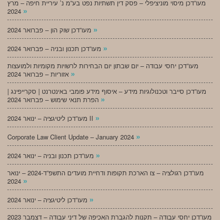
מעו”דכן מיסוי מוניציפלי – פסק דין תשתיות נפט בע”מ נ’ עיריית חיפה – מרץ
»
2024
»
מעו”דכן שוק הון – פברואר 2024
»
מעו”דכן תכנון ובניה – פברואר 2024
מעו”דכן יחסי עבודה – יום שבתון יום הבחירות לרשויות מקומיות ולמועצות
»
אזוריות – פברואר 2024
מעו”דכן סייבר וטכנולוגיות מידע – איסוף מידע פומבי באינטרנט | סקרייפינג |
»
הפרת תנאי שימוש – פברואר 2024
»
מעו”דכן ליטיגציה – ינואר 2024 II
»
Corporate Law Client Update – January 2024
»
מעו”דכן תכנון ובניה – ינואר 2024
מעו”דכן רגולציה – צו הארכת תקופות ודחיית מועדים התשפ”ד-2024 – ינואר
»
2024
»
מעו”דכן ליטיגציה – ינואר 2024
מעו”דכן יחסי עבודה – תקנות להגברת האכיפה של דיני עבודה – דצמבר 2023