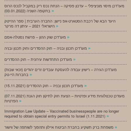
מעו”דכן מיסוי מוניציפלי – עדכון פסיקה – הנחת נכס ריק במקביל לנכס הרוס
»
בתקופה השניה (03.01.2022)
היעד הבא של רכבת הסטארט-אפ ניישן: החברה הערבית | ספר ההייטק
»
הישראלי 2021 – עיתון דה מרקר
»
מעו”דכן שוק ההון – פרשת נסטלה-אסם
»
מעו”דכן תכנון ובניה – חוק ההסדרים וחוק תכנון ובניה
»
מעו”דכן התחדשות עירונית – חוק ההסדרים
מעו”דכן הגירה – רישיון עבודה להעסקת עובדים זרים יהודים (זכאי שבות)
»
בחברות היי-טק
»
מעו”דכן תכנון ובניה – חוק ההסדרים (15.11.2021)
(07.11.2021) מעודכן טכנולוגיות מידע ופרטיות – הצעת חוק לתיקון חוק הגנת
»
הפרטיות
Immigration Law Update – Vaccinated businesspeople are no longer
»
required to obtain special entry permits to Israel (1.11.2021)
»
משפחת ברק תשקיע בחברת הביטוח איילון ותהפוך לשותפה של ווישור