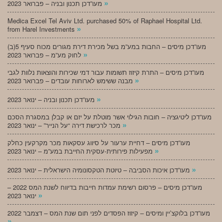
»
מעו”דכן תכנון ובניה – פברואר 2023
Medica Excel Tel Aviv Ltd. purchased 50% of Raphael Hospital Ltd.
»
from Harel Investments
מעו”דכן מיסים – החבות במע”מ בשל מכירת דירת מגורים מכוח סעיף 5(ב)
»
לחוק מע”מ – פברואר 2023
מעו”דכן מיסים – התרת קיזוז תשומות עבור דמי שכירות והוצאות נלוות לגבי
»
מבנה ששימש לארוחות עובדים – פברואר 2023
»
מעו”דכן תכנון ובניה – ינואר 2023
מעו”דכן ליטיגציה – חובות הגילוי אשר מוטלת על יזם או קבלן במסגרת הסכם
»
מכר לרכישת דירה “על הנייר” – ינואר 2023
מעו”דכן מיסים – דחיית ערעור על סיווג עסקאות מכר מקרקעין כחלק
»
מפעילות פירותית-עסקית החייבת במע”מ – ינואר 2023
»
מעו”דכן איכות הסביבה – טיוטת הטקסונומיה הישראלית – ינואר 2023
מעו”דכן מיסים – פרסום רשימת עמדות חייבות בדיווח לשנת המס 2022 –
»
ינואר 2023
מעו”דכן בלוקצ’יין ומיסים – קיזוז הפסדים לפני תום שנת המס – דצמבר 2022
»