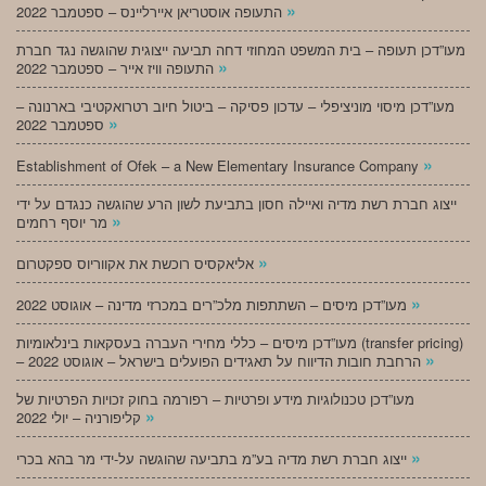
»
התעופה אוסטריאן איירליינס – ספטמבר 2022
מעו”דכן תעופה – בית המשפט המחוזי דחה תביעה ייצוגית שהוגשה נגד חברת
»
התעופה וויז אייר – ספטמבר 2022
מעו”דכן מיסוי מוניציפלי – עדכון פסיקה – ביטול חיוב רטרואקטיבי בארנונה –
»
ספטמבר 2022
»
Establishment of Ofek – a New Elementary Insurance Company
ייצוג חברת רשת מדיה ואיילה חסון בתביעת לשון הרע שהוגשה כנגדם על ידי
»
מר יוסף רחמים
»
אליאקסיס רוכשת את אקווריוס ספקטרום
»
מעו”דכן מיסים – השתתפות מלכ”רים במכרזי מדינה – אוגוסט 2022
מעו”דכן מיסים – כללי מחירי העברה בעסקאות בינלאומיות (transfer pricing)
»
– הרחבת חובות הדיווח על תאגידים הפועלים בישראל – אוגוסט 2022
מעו”דכן טכנולוגיות מידע ופרטיות – רפורמה בחוק זכויות הפרטיות של
»
קליפורניה – יולי 2022
»
ייצוג חברת רשת מדיה בע”מ בתביעה שהוגשה על-ידי מר בהא בכרי