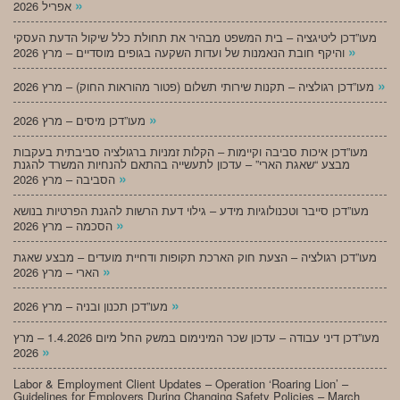
»
אפריל 2026
מעו”דכן ליטיגציה – בית המשפט מבהיר את תחולת כלל שיקול הדעת העסקי
»
והיקף חובת הנאמנות של ועדות השקעה בגופים מוסדיים – מרץ 2026
»
מעו”דכן רגולציה – תקנות שירותי תשלום (פטור מהוראות החוק) – מרץ 2026
»
מעו”דכן מיסים – מרץ 2026
מעו”דכן איכות סביבה וקיימות – הקלות זמניות ברגולציה סביבתית בעקבות
מבצע “שאגת הארי” – עדכון לתעשייה בהתאם להנחיות המשרד להגנת
»
הסביבה – מרץ 2026
מעו”דכן סייבר וטכנולוגיות מידע – גילוי דעת הרשות להגנת הפרטיות בנושא
»
הסכמה – מרץ 2026
מעו”דכן רגולציה – הצעת חוק הארכת תקופות ודחיית מועדים – מבצע שאגת
»
הארי – מרץ 2026
»
מעו”דכן תכנון ובניה – מרץ 2026
מעו”דכן דיני עבודה – עדכון שכר המינימום במשק החל מיום 1.4.2026 – מרץ
»
2026
Labor & Employment Client Updates – Operation ‘Roaring Lion’ –
Guidelines for Employers During Changing Safety Policies – March