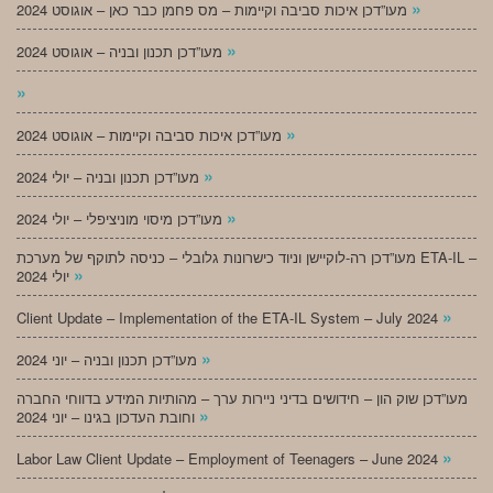
»
מעו”דכן איכות סביבה וקיימות – מס פחמן כבר כאן – אוגוסט 2024
»
מעו”דכן תכנון ובניה – אוגוסט 2024
»
»
מעו”דכן איכות סביבה וקיימות – אוגוסט 2024
»
מעו”דכן תכנון ובניה – יולי 2024
»
מעו”דכן מיסוי מוניציפלי – יולי 2024
מעו”דכן רה-לוקיישן וניוד כישרונות גלובלי – כניסה לתוקף של מערכת ETA-IL –
»
יולי 2024
»
Client Update – Implementation of the ETA-IL System – July 2024
»
מעו”דכן תכנון ובניה – יוני 2024
מעו”דכן שוק הון – חידושים בדיני ניירות ערך – מהותיות המידע בדווחי החברה
»
וחובת העדכון בגינו – יוני 2024
»
Labor Law Client Update – Employment of Teenagers – June 2024