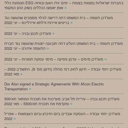
הטמעת כללי ESG בחברות ישראליות נמצאת בצומת – ימים יגידו האם ובאיזה
»
אופן יאומצו הכללים בשוק ההון המקומי
מעו”דכן תעופה – בית המשפט דחה דרישה לגילוי מסמכים שהוגשה נגד
»
בריטיש איירוויז ודלתא איירליינס – יוני 2022
»
מעו”דכן תכנון ובניה – יוני 2022
מעו”דכן תעופה – בית המשפט העליון דחה תובענה ייצוגית שהוגשה נגד חברת
»
התעופה איזיג’ט – יוני 2022
»
מעו”דכן מיסים – עדכון פסיקה – מיסוי עסקת תמורות – יוני 2022
מעו”דכן יחסי עבודה – תיקון לחוק דמי מחלה (תיקון מס’ 6), התשפ”ב-2022 –
»
מאי 2022
Dor Alon signed a Strategic Agreements With Afcon Electric
»
Transportation
מעו”דכן תכנון ובניה – עיריית תל אביב מעדכנת את תוכנית המתאר תא/500
»
ומקדמת את תוכנית תא/5500 – מאי 2022
מעו”דכן יחסי עבודה – העסקת עובדים ביום הזיכרון וביום העצמאות – אפריל
»
2022