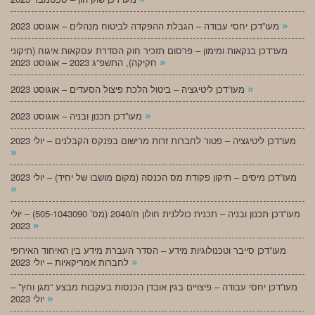
»
מעו”דכן יחסי עבודה – הגבלת ההפקדה לביטוח מנהלים – אוגוסט 2023
מעו”דכן בנקאות ומימון – פרסום תזכיר חוק הסדרת עסקאות איגוח (תיקוני
»
חקיקה), התשפ”ג 2023 – אוגוסט 2023
»
מעו”דכן ליטיגציה – ביטול הלכת פיצול הסעדים – אוגוסט 2023
»
מעו”דכן תכנון ובניה – אוגוסט 2023
מעו”דכן ליטיגציה – פטור לחברות זרות מרישום בפנקס הקבלנים – יולי 2023
»
מעו”דכן מיסים – תיקון פקודת מס הכנסה (מקום מושבו של יחיד) – יולי 2023
»
מעו”דכן תכנון ובניה – תכנית כוללנית חולון ח/2040 (מס’ 505-1043090) – יולי
»
2023
מעו”דכן סייבר וטכנולוגיות מידע – הסדר העברת מידע בין האיחוד האירופי
»
לחברות אמריקאיות – יולי 2023
מעו”דכן יחסי עבודה – פיצויים בגין אובדן הכנסות בעקבות מבצע “מגן וחץ” –
»
יולי 2023