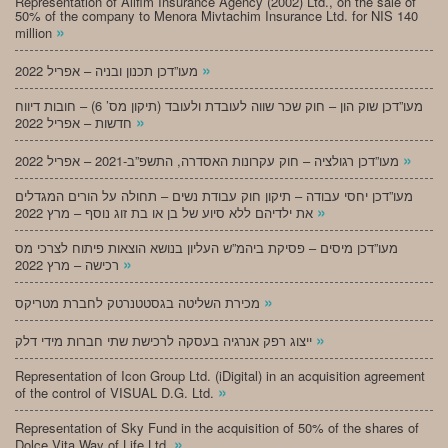
Representation of Alifim Insurance Agency (2002) Ltd., on the sale of
50% of the company to Menora Mivtachim Insurance Ltd. for NIS 140
»
million
»
מעו”דכן תכנון ובניה – אפריל 2022
מעו”דכן שוק הון – חוק שכר שווה לעובדת ולעובד (תיקון מס’ 6) – חובות דיווח
»
חדשות – אפריל 2022
»
מעו”דכן רגולציה – חוק עקרונות האסדרה, התשפ”ב-2021 – אפריל 2022
מעו”דכן יחסי עבודה – תיקון חוק עבודת נשים – תחולה על הורים המגדלים
»
את ילדיהם ללא סיוע של בן או בת זוג נוסף – מרץ 2022
מעו”דכן מיסים – פסיקת ביהמ”ש העליון בנושא הוצאות פיתוח לצרכי מס
»
רכישה – מרץ 2022
»
מכירת השליטה בגסטטנרטק לחברת מטריקס
»
ייצוג רפק אנרגיה בעסקה לרכישת שתי חברות מידי דלק
Representation of Icon Group Ltd. (iDigital) in an acquisition agreement
»
of the control of VISUAL D.G. Ltd.
Representation of Sky Fund in the acquisition of 50% of the shares of
»
Dolce Vita Way of Life Ltd.