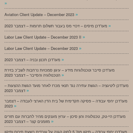
»
»
Aviation Client Update – December 2023
»
מעו”דכן מיסים – זיכויי מס בעבור תשלום תרומות – דצמבר 2023
»
Labor Law Client Update – December 2023 II
»
Labor Law Client Update – December 2023
»
מעו”דכן תכנון ובניה – דצמבר 2023
מעו”דכן סייבר וטכנולוגיות מידע – עיגון סמכויות נרחבות לשב”כ בזירת
»
הטכנולוגיה והסייבר – דצמבר 2023
מעו”דכן ליטיגציה – הגשת עתירה נגד תנאי מכרז לאחר מועד הגשת ההצעות –
»
דצמבר 2023
מעו”דכן יחסי עבודה – פסיקה תקדימית של בית הדין הארצי לעבודה – דצמבר
»
2023
מעו”דכן היי-טק, טכנולוגיה והון סיכון – ערוץ מענקים מהיר לחברות עם תזרים
»
מזומנים קצר – דצמבר 2023
מעו”דכן יחסי עבודה – תיקון מס’ 5 לחוק הגנה על עובדים בשעת חירום ותיקון