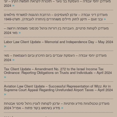
מעו”דכן יחסי עבודה – העסקת בני נוער – תזכורת לקראת חופשת הקיץ – יוני
»
2024
מעו”דכן דיני עבודה – עדכון למעסיקים – הרחבת ההגנות למשרתי מילואים
»
ובני זוגם – תיקון לחוק חיילים משוחררים (החזרה לעבודה), תש”ט-1949
מעו”דכן לקוחות פרטיים, העברות בין דוריות וניהול סכסוכי משפחה וירושה –
»
מאי 2024
Labor Law Client Update – Memorial and Independence Day – May 2024
»
מעו”דכן יחסי עבודה – העסקת עובדים ביום הזיכרון וביום העצמאות – מאי
»
2024
Tax Client Update – Amendment No. 272 to the Israel Income Tax
Ordinance: Reporting Obligations on Trusts and Individuals – April 2024
»
Aviation Law Client Update – Successful Representation of Wizz Air in
Supreme Court Appeal Regarding Unrefunded Airport Taxes – April 2024
»
מעו”דכן טכנולוגיות מידע ופרטיות – עדכון לקוחות לעניין ניהול סיכוני אבטחת
»
מידע בשימוש בקוד פתוח – אפריל 2024