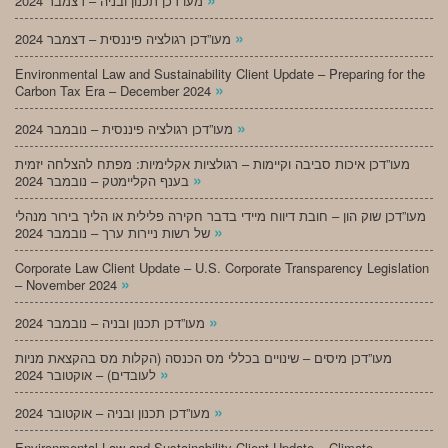
מעו”דכן תכנון ובניה – דצמבר 2024
»
מעו”דכן רגולציה פיננסית – דצמבר 2024
Environmental Law and Sustainability Client Update – Preparing for the
»
Carbon Tax Era – December 2024
»
מעו”דכן רגולציה פיננסית – נובמבר 2024
מעו”דכן איכות סביבה וקיימות – רגולציות אקלימיות: מפתח להצלחה יזמית
»
בענף הקליימטק – נובמבר 2024
מעו”דכן שוק הון – חובת דיווח מיידי בדבר חקירה פלילית או הליך בירור מנהלי
»
של רשות ניירות ערך – נובמבר 2024
Corporate Law Client Update – U.S. Corporate Transparency Legislation
»
– November 2024
»
מעו”דכן תכנון ובניה – נובמבר 2024
מעו”דכן מיסים – שינויים בכללי מס הכנסה (הקלות מס בהקצאת מניות
»
לעובדים) – אוקטובר 2024
»
מעו”דכן תכנון ובניה – אוקטובר 2024
Environmental Law and Sustainability Client Update – Climate