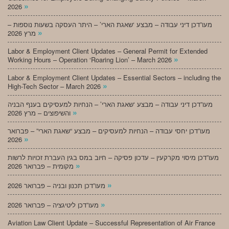
»
2026
מעו”דכן דיני עבודה – מבצע ‘שאגת הארי’ – היתר העסקה בשעות נוספות –
»
מרץ 2026
Labor & Employment Client Updates – General Permit for Extended
»
Working Hours – Operation ‘Roaring Lion’ – March 2026
Labor & Employment Client Updates – Essential Sectors – including the
»
High-Tech Sector – March 2026
מעו”דכן דיני עבודה – מבצע ‘שאגת הארי’ – הנחיות למעסיקים בענף הבניה
»
והשיפוצים – מרץ 2026
מעו”דכן יחסי עבודה – הנחיות למעסיקים – מבצע “שאגת הארי” – פברואר
»
2026
מעו”דכן מיסוי מקרקעין – עדכון פסיקה – חיוב במס בגין העברת זכויות לרשות
»
מקומית – פברואר 2026
»
מעו”דכן תכנון ובניה – פברואר 2026
»
מעו”דכן ליטיגציה – פברואר 2026
Aviation Law Client Update – Successful Representation of Air France