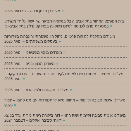
»
מעו”דכן תכנון ובניה – פברואר 2025
בית המשפט המחוזי בתל אביב קיבל במלואה תביעה שהוגשה על ידי משרדנו
»
במסגרת מו”מ לכניסה למיזם השקעה בפרויקט נדל”ן בתל אביב-יפו
מעו”דכן מחלקת לקוחות פרטיים, ניהול הון משפחתי והעברות בין-דוריות
»
בעסקים משפחתיים – ינואר 2025
»
מעו”דכן מיסוי מוניציפלי – ינואר 2025
»
מעודכן תכנון ובניה – ינואר 2025
מעו”דכן מיסים – מיסוי רווחים לא מחולקים וחברות מעטים – עדכון חקיקה –
»
ינואר 2025
»
מעו”דכן תקשורת ולשון הרע – ינואר 2025
מעו”דכן איכות סביבה וקיימות – מתווה סיוע להתמודדות עם מס פחמן – ינואר
»
2025
מעו”דכן איכות סביבה וקיימות ושוק ההון – דוח ביקורת רשות ניירות ערך בנושא
»
דיווחי סביבה ואקלים – דצמבר 2024
»