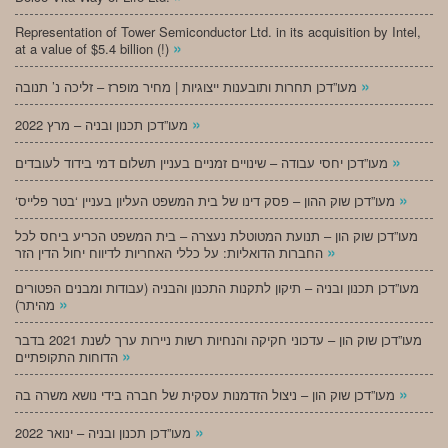
Representation of Tower Semiconductor Ltd. in its acquisition by Intel,
»
at a value of $5.4 billion (!)
»
מעו”דכן תחרות ותובענות ייצוגיות | מחיר מופרז – זליכה נ’ תנובה
»
מעו”דכן תכנון ובניה – מרץ 2022
»
מעו”דכן יחסי עבודה – שינויים זמניים בעניין תשלום דמי בידוד לעובדים
»
‘מעו”דכן שוק ההון – פסק דינו של בית המשפט העליון בעניין ‘בטר פלייס
מעו”דכן שוק הון – תנועת המטוטלת נעצרה – בית המשפט הכריע ביחס לכל
»
החברות הדואליות: על כללי האחריות לדיווח יחול הדין הזר
מעו”דכן תכנון ובניה – תיקון לתקנות התכנון והבניה (עבודות ומבנים הפטורים
»
מהיתר)
מעו”דכן שוק הון – עדכוני חקיקה והנחיות רשות ניירות ערך לשנת 2021 בדבר
»
הדוחות התקופתיים
»
מעו”דכן שוק הון – ניצול הזדמנות עסקית של חברה בידי נושא משרה בה
»
מעו”דכן תכנון ובניה – ינואר 2022