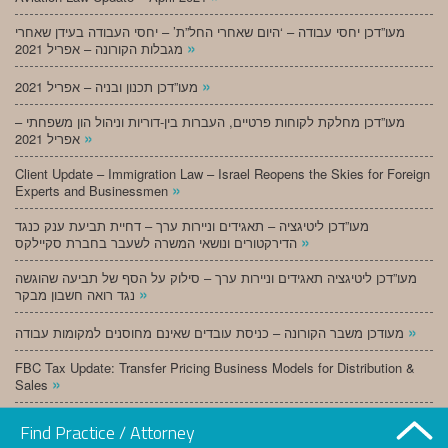
מעו”דכן יחסי עבודה – ‘היום שאחרי החל”ת’ – יחסי העבודה בעידן שאחרי
»
מגבלות הקורונה – אפריל 2021
»
מעו”דכן תכנון ובניה – אפריל 2021
מעו”דכן מחלקת לקוחות פרטיים, העברות בין-דוריות וניהול הון משפחתי –
»
אפריל 2021
Client Update – Immigration Law – Israel Reopens the Skies for Foreign
»
Experts and Businessmen
מעו”דכן ליטיגציה – תאגידים וניירות ערך – דחיית תביעת ענק כנגד
»
הדירקטורים ונושאי המשרה לשעבר בחברת סקיילקס
מעו”דכן ליטיגציה תאגידים וניירות ערך – סילוק על הסף של תביעה שהוגשה
»
נגד רואה חשבון מבקר
»
מעודכן משבר הקורונה – כניסת עובדים שאינם מחוסנים למקומות עבודה
FBC Tax Update: Transfer Pricing Business Models for Distribution &
»
Sales
»
מעו”דכן תכנון ובניה – מרץ 2021
Find Practice / Attorney