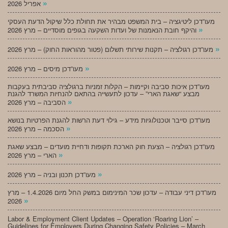
»
אפריל 2026
מעו”דכן ליטיגציה – בית המשפט מבהיר את תחולת כלל שיקול הדעת העסקי
»
והיקף חובת הנאמנות של ועדות השקעה בגופים מוסדיים – מרץ 2026
»
מעו”דכן רגולציה – תקנות שירותי תשלום (פטור מהוראות החוק) – מרץ 2026
»
מעו”דכן מיסים – מרץ 2026
מעו”דכן איכות סביבה וקיימות – הקלות זמניות ברגולציה סביבתית בעקבות
מבצע “שאגת הארי” – עדכון לתעשייה בהתאם להנחיות המשרד להגנת
»
הסביבה – מרץ 2026
מעו”דכן סייבר וטכנולוגיות מידע – גילוי דעת הרשות להגנת הפרטיות בנושא
»
הסכמה – מרץ 2026
מעו”דכן רגולציה – הצעת חוק הארכת תקופות ודחיית מועדים – מבצע שאגת
»
הארי – מרץ 2026
»
מעו”דכן תכנון ובניה – מרץ 2026
מעו”דכן דיני עבודה – עדכון שכר המינימום במשק החל מיום 1.4.2026 – מרץ
»
2026
Labor & Employment Client Updates – Operation ‘Roaring Lion’ –
Guidelines for Employers During Changing Safety Policies – March