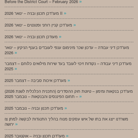
»
Before the District Court – February 2026
»
מעו”דכן תכנון ובניה – ינואר 2026 II
»
מעו”דכן קניין רוחני ופטנטים – ינואר 2026
»
מעודכן תכנון ובניה – ינואר 2026
מעו”דכן דיני עבודה – עדכון שכר מינימום ענפי לעובדים בענף הניקיון – ינואר
»
2026
מעו”דכן דיני עבודה – נקודות זיכוי לעובד בעד שירות מילואים כלוחם – דצמבר
»
2025
»
מעו”דכן איכות סביבה – דצמבר 2025
מעו”דכן בנקאות ומימון – טיוטת חוק ההסדרים (התכנית הכלכלית לשנת 2026)
»
– תחום הפיננסים והבנקאות – נובמבר 2025
»
מעו”דכן תכנון ובניה – נובמבר 2025
משרדנו ייצג את בתו של איש עסקים מנוח בהליך התנגדות לבקשה למתן צו
»
ירושה
»
מעו”דכן תכנון ובניה – אוקטובר 2025