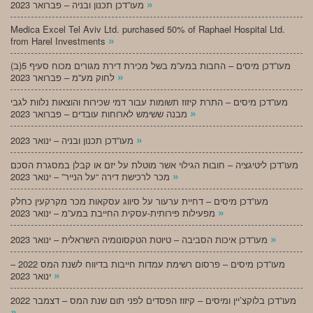
»
מעו”דכן תכנון ובניה – פברואר 2023
Medica Excel Tel Aviv Ltd. purchased 50% of Raphael Hospital Ltd.
»
from Harel Investments
מעו”דכן מיסים – החבות במע”מ בשל מכירת דירת מגורים מכוח סעיף 5(ב)
»
לחוק מע”מ – פברואר 2023
מעו”דכן מיסים – התרת קיזוז תשומות עבור דמי שכירות והוצאות נלוות לגבי
»
מבנה ששימש לארוחות עובדים – פברואר 2023
»
מעו”דכן תכנון ובניה – ינואר 2023
מעו”דכן ליטיגציה – חובות הגילוי אשר מוטלת על יזם או קבלן במסגרת הסכם
»
מכר לרכישת דירה “על הנייר” – ינואר 2023
מעו”דכן מיסים – דחיית ערעור על סיווג עסקאות מכר מקרקעין כחלק
»
מפעילות פירותית-עסקית החייבת במע”מ – ינואר 2023
»
מעו”דכן איכות הסביבה – טיוטת הטקסונומיה הישראלית – ינואר 2023
מעו”דכן מיסים – פרסום רשימת עמדות חייבות בדיווח לשנת המס 2022 –
»
ינואר 2023
מעו”דכן בלוקצ’יין ומיסים – קיזוז הפסדים לפני תום שנת המס – דצמבר 2022
»