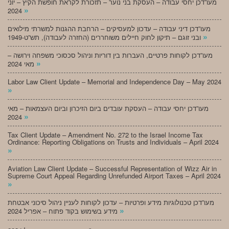
מעו”דכן יחסי עבודה – העסקת בני נוער – תזכורת לקראת חופשת הקיץ – יוני
»
2024
מעו”דכן דיני עבודה – עדכון למעסיקים – הרחבת ההגנות למשרתי מילואים
»
ובני זוגם – תיקון לחוק חיילים משוחררים (החזרה לעבודה), תש”ט-1949
מעו”דכן לקוחות פרטיים, העברות בין דוריות וניהול סכסוכי משפחה וירושה –
»
מאי 2024
Labor Law Client Update – Memorial and Independence Day – May 2024
»
מעו”דכן יחסי עבודה – העסקת עובדים ביום הזיכרון וביום העצמאות – מאי
»
2024
Tax Client Update – Amendment No. 272 to the Israel Income Tax
Ordinance: Reporting Obligations on Trusts and Individuals – April 2024
»
Aviation Law Client Update – Successful Representation of Wizz Air in
Supreme Court Appeal Regarding Unrefunded Airport Taxes – April 2024
»
מעו”דכן טכנולוגיות מידע ופרטיות – עדכון לקוחות לעניין ניהול סיכוני אבטחת
»
מידע בשימוש בקוד פתוח – אפריל 2024