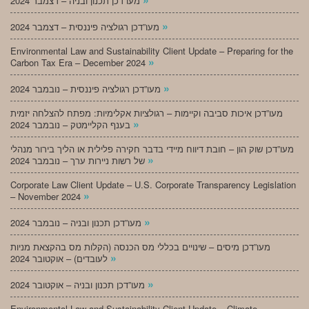
מעו”דכן תכנון ובניה – דצמבר 2024
»
מעו”דכן רגולציה פיננסית – דצמבר 2024
Environmental Law and Sustainability Client Update – Preparing for the
»
Carbon Tax Era – December 2024
»
מעו”דכן רגולציה פיננסית – נובמבר 2024
מעו”דכן איכות סביבה וקיימות – רגולציות אקלימיות: מפתח להצלחה יזמית
»
בענף הקליימטק – נובמבר 2024
מעו”דכן שוק הון – חובת דיווח מיידי בדבר חקירה פלילית או הליך בירור מנהלי
»
של רשות ניירות ערך – נובמבר 2024
Corporate Law Client Update – U.S. Corporate Transparency Legislation
»
– November 2024
»
מעו”דכן תכנון ובניה – נובמבר 2024
מעו”דכן מיסים – שינויים בכללי מס הכנסה (הקלות מס בהקצאת מניות
»
לעובדים) – אוקטובר 2024
»
מעו”דכן תכנון ובניה – אוקטובר 2024
Environmental Law and Sustainability Client Update – Climate