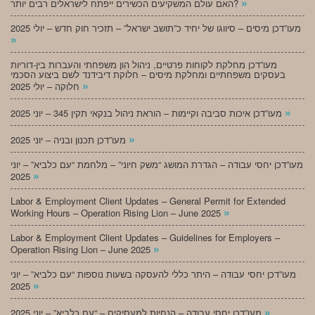
»
האם עולם המשקיעים הכשירים ייפתח לישראלים רבים יותר?
מעו”דכן מיסים – סיווגו של יחיד כ”תושב ישראל” – תזכיר חוק חדש – יולי 2025
»
מעו”דכן מחלקת לקוחות פרטיים, ניהול הון משפחתי והעברות בין-דוריות
בעסקים משפחתיים ומחלקת מיסים – חלוקת דיבידנד לשם ביצוע הסכמי
»
חלוקה – יולי 2025
»
מעו”דכן איכות סביבה וקיימות – הוראת ניהול בנקאי תקין 345 – יוני 2025
»
מעו”דכן תכנון ובניה – יוני 2025
מעו”דכן יחסי עבודה – הגדרת המושג “משק חיוני” – מלחמת “עם כלביא” – יוני
»
2025
Labor & Employment Client Updates – General Permit for Extended
»
Working Hours – Operation Rising Lion – June 2025
Labor & Employment Client Updates – Guidelines for Employers –
»
Operation Rising Lion – June 2025
מעו”דכן יחסי עבודה – היתר כללי להעסקה בשעות נוספות “עם כלביא” – יוני
»
2025
»
מעו”דכן יחסי עבודה – הנחיות למעסיקים – “עם כלביא” – יוני 2025