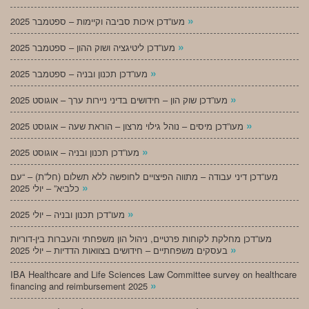
»
מעו”דכן איכות סביבה וקיימות – ספטמבר 2025
»
מעו”דכן ליטיגציה ושוק ההון – ספטמבר 2025
»
מעו”דכן תכנון ובניה – ספטמבר 2025
»
מעו”דכן שוק הון – חידושים בדיני ניירות ערך – אוגוסט 2025
»
מעו”דכן מיסים – נוהל גילוי מרצון – הוראת שעה – אוגוסט 2025
»
מעו”דכן תכנון ובניה – אוגוסט 2025
מעו”דכן דיני עבודה – מתווה הפיצויים לחופשה ללא תשלום (חל”ת) – “עם
»
כלביא” – יולי 2025
»
מעו”דכן תכנון ובניה – יולי 2025
מעו”דכן מחלקת לקוחות פרטיים, ניהול הון משפחתי והעברות בין-דוריות
»
בעסקים משפחתיים – חידושים בצוואות הדדיות – יולי 2025
IBA Healthcare and Life Sciences Law Committee survey on healthcare
»
financing and reimbursement 2025