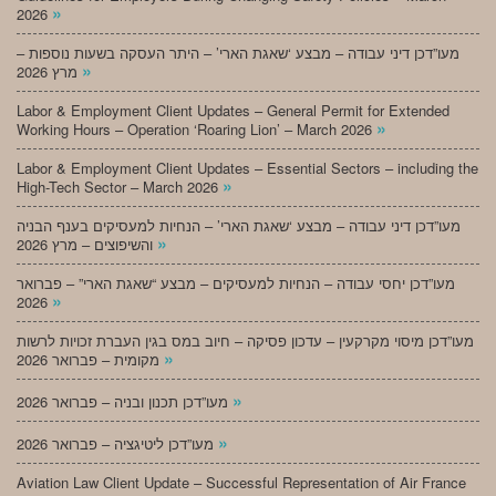
»
2026
מעו”דכן דיני עבודה – מבצע ‘שאגת הארי’ – היתר העסקה בשעות נוספות –
»
מרץ 2026
Labor & Employment Client Updates – General Permit for Extended
»
Working Hours – Operation ‘Roaring Lion’ – March 2026
Labor & Employment Client Updates – Essential Sectors – including the
»
High-Tech Sector – March 2026
מעו”דכן דיני עבודה – מבצע ‘שאגת הארי’ – הנחיות למעסיקים בענף הבניה
»
והשיפוצים – מרץ 2026
מעו”דכן יחסי עבודה – הנחיות למעסיקים – מבצע “שאגת הארי” – פברואר
»
2026
מעו”דכן מיסוי מקרקעין – עדכון פסיקה – חיוב במס בגין העברת זכויות לרשות
»
מקומית – פברואר 2026
»
מעו”דכן תכנון ובניה – פברואר 2026
»
מעו”דכן ליטיגציה – פברואר 2026
Aviation Law Client Update – Successful Representation of Air France