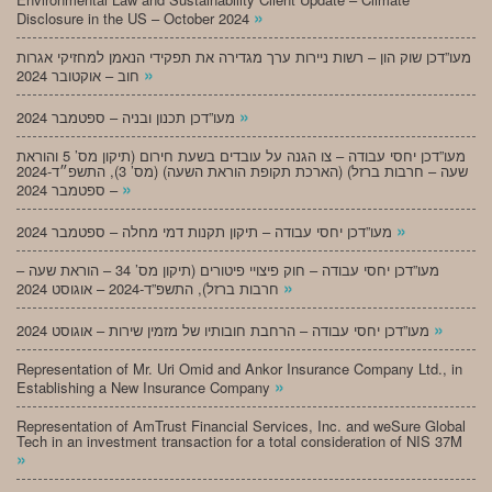
»
Disclosure in the US – October 2024
מעו”דכן שוק הון – רשות ניירות ערך מגדירה את תפקידי הנאמן למחזיקי אגרות
»
חוב – אוקטובר 2024
»
מעו”דכן תכנון ובניה – ספטמבר 2024
מעו”דכן יחסי עבודה – צו הגנה על עובדים בשעת חירום (תיקון מס’ 5 והוראת
שעה – חרבות ברזל) (הארכת תקופת הוראת השעה) (מס’ 3), התשפ״ד-2024
»
– ספטמבר 2024
»
מעו”דכן יחסי עבודה – תיקון תקנות דמי מחלה – ספטמבר 2024
מעו”דכן יחסי עבודה – חוק פיצויי פיטורים (תיקון מס’ 34 – הוראת שעה –
»
חרבות ברזל), התשפ”ד-2024 – אוגוסט 2024
»
מעו”דכן יחסי עבודה – הרחבת חובותיו של מזמין שירות – אוגוסט 2024
Representation of Mr. Uri Omid and Ankor Insurance Company Ltd., in
»
Establishing a New Insurance Company
Representation of AmTrust Financial Services, Inc. and weSure Global
Tech in an investment transaction for a total consideration of NIS 37M
»