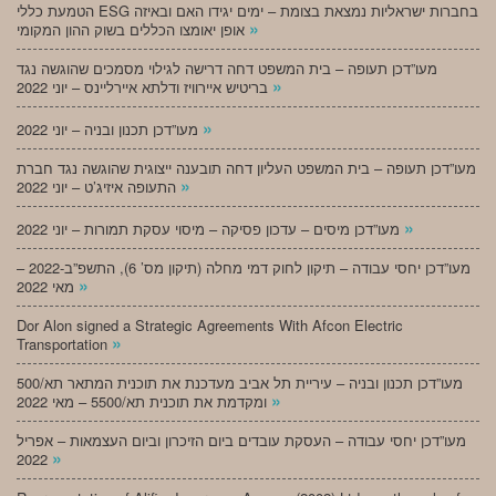
הטמעת כללי ESG בחברות ישראליות נמצאת בצומת – ימים יגידו האם ובאיזה
»
אופן יאומצו הכללים בשוק ההון המקומי
מעו”דכן תעופה – בית המשפט דחה דרישה לגילוי מסמכים שהוגשה נגד
»
בריטיש איירוויז ודלתא איירליינס – יוני 2022
»
מעו”דכן תכנון ובניה – יוני 2022
מעו”דכן תעופה – בית המשפט העליון דחה תובענה ייצוגית שהוגשה נגד חברת
»
התעופה איזיג’ט – יוני 2022
»
מעו”דכן מיסים – עדכון פסיקה – מיסוי עסקת תמורות – יוני 2022
מעו”דכן יחסי עבודה – תיקון לחוק דמי מחלה (תיקון מס’ 6), התשפ”ב-2022 –
»
מאי 2022
Dor Alon signed a Strategic Agreements With Afcon Electric
»
Transportation
מעו”דכן תכנון ובניה – עיריית תל אביב מעדכנת את תוכנית המתאר תא/500
»
ומקדמת את תוכנית תא/5500 – מאי 2022
מעו”דכן יחסי עבודה – העסקת עובדים ביום הזיכרון וביום העצמאות – אפריל
»
2022