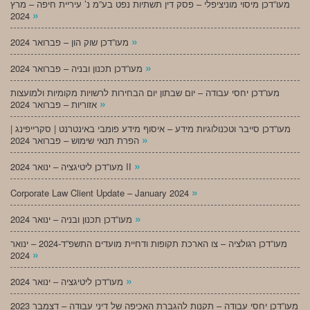
מעו”דכן מיסוי מוניציפלי – פסק דין תשתיות נפט בע”מ נ’ עיריית חיפה – מרץ
»
2024
»
מעו”דכן שוק הון – פברואר 2024
»
מעו”דכן תכנון ובניה – פברואר 2024
מעו”דכן יחסי עבודה – יום שבתון יום הבחירות לרשויות מקומיות ולמועצות
»
אזוריות – פברואר 2024
מעו”דכן סייבר וטכנולוגיות מידע – איסוף מידע פומבי באינטרנט | סקרייפינג |
»
הפרת תנאי שימוש – פברואר 2024
»
מעו”דכן ליטיגציה – ינואר 2024 II
»
Corporate Law Client Update – January 2024
»
מעו”דכן תכנון ובניה – ינואר 2024
מעו”דכן רגולציה – צו הארכת תקופות ודחיית מועדים התשפ”ד-2024 – ינואר
»
2024
»
מעו”דכן ליטיגציה – ינואר 2024
מעו”דכן יחסי עבודה – תקנות להגברת האכיפה של דיני עבודה – דצמבר 2023