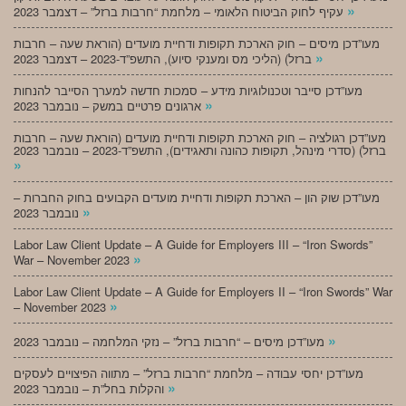
»
עקיף לחוק הביטוח הלאומי – מלחמת “חרבות ברזל” – דצמבר 2023
מעו”דכן מיסים – חוק הארכת תקופות ודחיית מועדים (הוראת שעה – חרבות
»
ברזל) (הליכי מס ומענקי סיוע), התשפ”ד-2023 – דצמבר 2023
מעו”דכן סייבר וטכנולוגיות מידע – סמכות חדשה למערך הסייבר להנחות
»
ארגונים פרטיים במשק – נובמבר 2023
מעו”דכן רגולציה – חוק הארכת תקופות ודחיית מועדים (הוראת שעה – חרבות
ברזל) (סדרי מינהל, תקופות כהונה ותאגידים), התשפ”ד-2023 – נובמבר 2023
»
מעו”דכן שוק הון – הארכת תקופות ודחיית מועדים הקבועים בחוק החברות –
»
נובמבר 2023
Labor Law Client Update – A Guide for Employers III – “Iron Swords”
»
War – November 2023
Labor Law Client Update – A Guide for Employers II – “Iron Swords” War
»
– November 2023
»
מעו”דכן מיסים – “חרבות ברזל” – נזקי המלחמה – נובמבר 2023
מעו”דכן יחסי עבודה – מלחמת “חרבות ברזל” – מתווה הפיצויים לעסקים
»
והקלות בחל”ת – נובמבר 2023