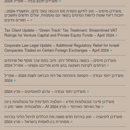
»
מעו”דכן תכנון ובניה – אפריל 2024
;מעו”דכן מיסים – חוק לתיקון פקודת מס הכנסה (מס’ 272), התשפ”ד-2024:
חובות דיווח שונות לרשות המיסים בקשר עם נאמנויות, עולים חדשים ותושבים
»
חוזרים ותיקים –
Tax Client Update – “Green Track” Tax Treatment: Streamlined VAT
»
Rulings for Venture Capital and Private Equity Funds – April 2024
Corporate Law Legal Update – Additional Regulatory Relief for Israeli
»
Companies Traded on Certain Foreign Exchanges – April 2024
מעו”דכן מיסים – בקשה במסלול ירוק: חיוב במס ערך מוסף של שירותים
»
הניתנים לקרנות השקעה בהון סיכון ופרייבט אקוויטי – אפריל 2024
מעו”דכן יחסי עבודה – הקפאה והפחתה של דמי הבראה לשנת 2024 – אפריל
»
2024
»
מעו”דכן יחסי עבודה – עדכון למעסיקים – מרץ 2024
מעו”דכן סייבר וטכנולוגיות מידע – רגולציה תקדימית על טכנולוגיות בינה
»
מלאכותית: אושר חוק ה – AI של האיחוד האירופי – מרץ 2024
מעו”דכן ליטיגציה – חוק בוררות חדש משנה את הכללים לניהול הליכי בוררות
»
מסחרית בין-לאומית בישראל – מרץ 2024