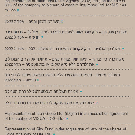
Representation of Alifim Insurance Agency (2002) Ltd., on the sale of
50% of the company to Menora Mivtachim Insurance Ltd. for NIS 140
»
million
»
מעו”דכן תכנון ובניה – אפריל 2022
מעו”דכן שוק הון – חוק שכר שווה לעובדת ולעובד (תיקון מס’ 6) – חובות דיווח
»
חדשות – אפריל 2022
»
מעו”דכן רגולציה – חוק עקרונות האסדרה, התשפ”ב-2021 – אפריל 2022
מעו”דכן יחסי עבודה – תיקון חוק עבודת נשים – תחולה על הורים המגדלים
»
את ילדיהם ללא סיוע של בן או בת זוג נוסף – מרץ 2022
מעו”דכן מיסים – פסיקת ביהמ”ש העליון בנושא הוצאות פיתוח לצרכי מס
»
רכישה – מרץ 2022
»
מכירת השליטה בגסטטנרטק לחברת מטריקס
»
ייצוג רפק אנרגיה בעסקה לרכישת שתי חברות מידי דלק
Representation of Icon Group Ltd. (iDigital) in an acquisition agreement
»
of the control of VISUAL D.G. Ltd.
Representation of Sky Fund in the acquisition of 50% of the shares of
»
Dolce Vita Way of Life Ltd.