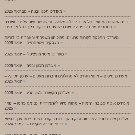
»
מעו”דכן תכנון ובניה – פברואר 2025
בית המשפט המחוזי בתל אביב קיבל במלואה תביעה שהוגשה על ידי משרדנו
»
במסגרת מו”מ לכניסה למיזם השקעה בפרויקט נדל”ן בתל אביב-יפו
מעו”דכן מחלקת לקוחות פרטיים, ניהול הון משפחתי והעברות בין-דוריות
»
בעסקים משפחתיים – ינואר 2025
»
מעו”דכן מיסוי מוניציפלי – ינואר 2025
»
מעודכן תכנון ובניה – ינואר 2025
מעו”דכן מיסים – מיסוי רווחים לא מחולקים וחברות מעטים – עדכון חקיקה –
»
ינואר 2025
»
מעו”דכן תקשורת ולשון הרע – ינואר 2025
מעו”דכן איכות סביבה וקיימות – מתווה סיוע להתמודדות עם מס פחמן – ינואר
»
2025
מעו”דכן איכות סביבה וקיימות ושוק ההון – דוח ביקורת רשות ניירות ערך בנושא
»
דיווחי סביבה ואקלים – דצמבר 2024
»