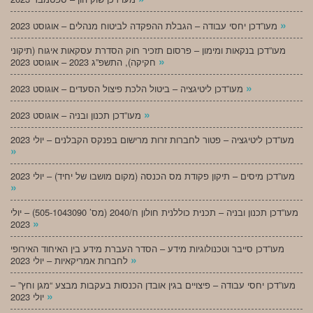
»
מעו”דכן יחסי עבודה – הגבלת ההפקדה לביטוח מנהלים – אוגוסט 2023
מעו”דכן בנקאות ומימון – פרסום תזכיר חוק הסדרת עסקאות איגוח (תיקוני
»
חקיקה), התשפ”ג 2023 – אוגוסט 2023
»
מעו”דכן ליטיגציה – ביטול הלכת פיצול הסעדים – אוגוסט 2023
»
מעו”דכן תכנון ובניה – אוגוסט 2023
מעו”דכן ליטיגציה – פטור לחברות זרות מרישום בפנקס הקבלנים – יולי 2023
»
מעו”דכן מיסים – תיקון פקודת מס הכנסה (מקום מושבו של יחיד) – יולי 2023
»
מעו”דכן תכנון ובניה – תכנית כוללנית חולון ח/2040 (מס’ 505-1043090) – יולי
»
2023
מעו”דכן סייבר וטכנולוגיות מידע – הסדר העברת מידע בין האיחוד האירופי
»
לחברות אמריקאיות – יולי 2023
מעו”דכן יחסי עבודה – פיצויים בגין אובדן הכנסות בעקבות מבצע “מגן וחץ” –
»
יולי 2023