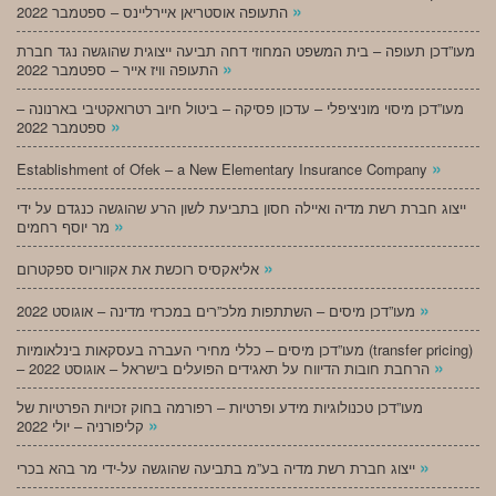
»
התעופה אוסטריאן איירליינס – ספטמבר 2022
מעו”דכן תעופה – בית המשפט המחוזי דחה תביעה ייצוגית שהוגשה נגד חברת
»
התעופה וויז אייר – ספטמבר 2022
מעו”דכן מיסוי מוניציפלי – עדכון פסיקה – ביטול חיוב רטרואקטיבי בארנונה –
»
ספטמבר 2022
»
Establishment of Ofek – a New Elementary Insurance Company
ייצוג חברת רשת מדיה ואיילה חסון בתביעת לשון הרע שהוגשה כנגדם על ידי
»
מר יוסף רחמים
»
אליאקסיס רוכשת את אקווריוס ספקטרום
»
מעו”דכן מיסים – השתתפות מלכ”רים במכרזי מדינה – אוגוסט 2022
מעו”דכן מיסים – כללי מחירי העברה בעסקאות בינלאומיות (transfer pricing)
»
– הרחבת חובות הדיווח על תאגידים הפועלים בישראל – אוגוסט 2022
מעו”דכן טכנולוגיות מידע ופרטיות – רפורמה בחוק זכויות הפרטיות של
»
קליפורניה – יולי 2022
»
ייצוג חברת רשת מדיה בע”מ בתביעה שהוגשה על-ידי מר בהא בכרי