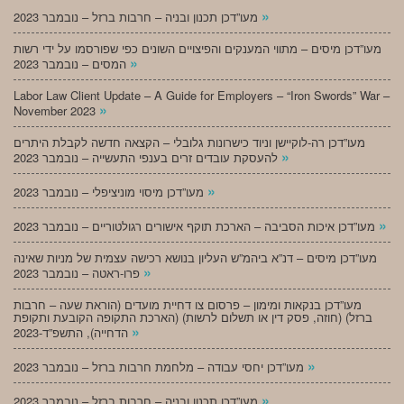
»
מעו”דכן תכנון ובניה – חרבות ברזל – נובמבר 2023
מעו”דכן מיסים – מתווי המענקים והפיצויים השונים כפי שפורסמו על ידי רשות
»
המסים – נובמבר 2023
Labor Law Client Update – A Guide for Employers – “Iron Swords” War –
»
November 2023
מעו”דכן רה-לוקיישן וניוד כישרונות גלובלי – הקצאה חדשה לקבלת היתרים
»
להעסקת עובדים זרים בענפי התעשייה – נובמבר 2023
»
מעו”דכן מיסוי מוניציפלי – נובמבר 2023
»
מעו”דכן איכות הסביבה – הארכת תוקף אישורים רגולטוריים – נובמבר 2023
מעו”דכן מיסים – דנ”א ביהמ”ש העליון בנושא רכישה עצמית של מניות שאינה
»
פרו-ראטה – נובמבר 2023
מעו”דכן בנקאות ומימון – פרסום צו דחיית מועדים (הוראת שעה – חרבות
ברזל) (חוזה, פסק דין או תשלום לרשות) (הארכת התקופה הקובעת ותקופת
»
הדחייה), התשפ”ד-2023
»
מעו”דכן יחסי עבודה – מלחמת חרבות ברזל – נובמבר 2023
»
מעו”דכן תכנון ובניה – חרבות ברזל – נובמבר 2023