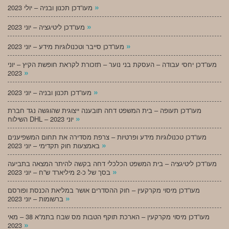
»
מעו”דכן תכנון ובניה – יולי 2023
»
מעו”דכן ליטיגציה – יוני 2023
»
מעו”דכן סייבר וטכנולוגיות מידע – יוני 2023
מעו”דכן יחסי עבודה – העסקת בני נוער – תזכורת לקראת חופשת הקיץ – יוני
»
2023
»
מעו”דכן תכנון ובניה – יוני 2023
מעו”דכן תעופה – בית המשפט דחה תובענה ייצוגית שהוגשה נגד חברת
»
השילוח DHL – יוני 2023
מעו”דכן טכנולוגיות מידע ופרטיות – צרפת מסדירה את תחום המשפיענים
»
באמצעות חוק תקדימי – יוני 2023
מעו”דכן ליטיגציה – בית המשפט הכלכלי דחה בקשה להיתר המצאה בתביעה
»
בסך של כ-2 מיליארד ש”ח – יוני 2023
מעו”דכן מיסוי מקרקעין – חוק ההסדרים אושר במליאת הכנסת ופורסם
»
ברשומות – יוני 2023
מעו”דכן מיסוי מקרקעין – הארכת תוקף הטבות מס שבח בתמ”א 38 – מאי
»
2023