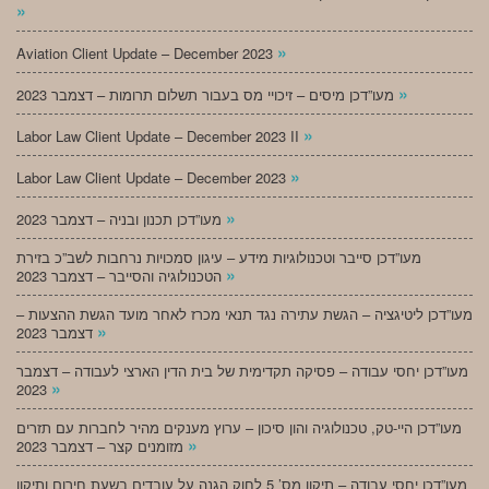
»
»
Aviation Client Update – December 2023
»
מעו”דכן מיסים – זיכויי מס בעבור תשלום תרומות – דצמבר 2023
»
Labor Law Client Update – December 2023 II
»
Labor Law Client Update – December 2023
»
מעו”דכן תכנון ובניה – דצמבר 2023
מעו”דכן סייבר וטכנולוגיות מידע – עיגון סמכויות נרחבות לשב”כ בזירת
»
הטכנולוגיה והסייבר – דצמבר 2023
מעו”דכן ליטיגציה – הגשת עתירה נגד תנאי מכרז לאחר מועד הגשת ההצעות –
»
דצמבר 2023
מעו”דכן יחסי עבודה – פסיקה תקדימית של בית הדין הארצי לעבודה – דצמבר
»
2023
מעו”דכן היי-טק, טכנולוגיה והון סיכון – ערוץ מענקים מהיר לחברות עם תזרים
»
מזומנים קצר – דצמבר 2023
מעו”דכן יחסי עבודה – תיקון מס’ 5 לחוק הגנה על עובדים בשעת חירום ותיקון