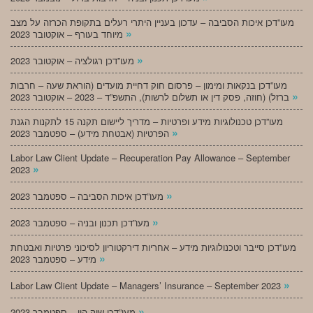
מעו”דכן איכות הסביבה – עדכון בעניין היתרי רעלים בתקופת הכרזה על מצב
»
מיוחד בעורף – אוקטובר 2023
»
מעו”דכן רגולציה – אוקטובר 2023
מעו”דכן בנקאות ומימון – פרסום חוק דחיית מועדים (הוראת שעה – חרבות
»
ברזל) (חוזה, פסק דין או תשלום לרשות), התשפ”ד – 2023 – אוקטובר 2023
מעו”דכן טכנולוגיות מידע ופרטיות – מדריך ליישום תקנה 15 לתקנות הגנת
»
הפרטיות (אבטחת מידע) – ספטמבר 2023
Labor Law Client Update – Recuperation Pay Allowance – September
»
2023
»
מעו”דכן איכות הסביבה – ספטמבר 2023
»
מעו”דכן תכנון ובניה – ספטמבר 2023
מעו”דכן סייבר וטכנולוגיות מידע – אחריות דירקטוריון לסיכוני פרטיות ואבטחת
»
מידע – ספטמבר 2023
»
Labor Law Client Update – Managers’ Insurance – September 2023
»
מעו”דכן שוק הון – ספטמבר 2023