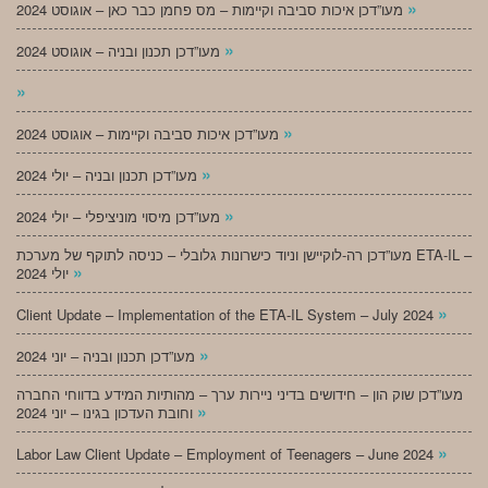
»
מעו”דכן איכות סביבה וקיימות – מס פחמן כבר כאן – אוגוסט 2024
»
מעו”דכן תכנון ובניה – אוגוסט 2024
»
»
מעו”דכן איכות סביבה וקיימות – אוגוסט 2024
»
מעו”דכן תכנון ובניה – יולי 2024
»
מעו”דכן מיסוי מוניציפלי – יולי 2024
מעו”דכן רה-לוקיישן וניוד כישרונות גלובלי – כניסה לתוקף של מערכת ETA-IL –
»
יולי 2024
»
Client Update – Implementation of the ETA-IL System – July 2024
»
מעו”דכן תכנון ובניה – יוני 2024
מעו”דכן שוק הון – חידושים בדיני ניירות ערך – מהותיות המידע בדווחי החברה
»
וחובת העדכון בגינו – יוני 2024
»
Labor Law Client Update – Employment of Teenagers – June 2024