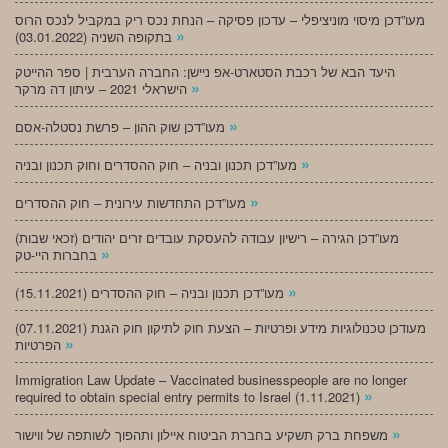
מעו”דכן מיסוי מוניציפלי – עדכון פסיקה – הנחת נכס ריק במקביל לנכס הרוס
»
בתקופה השניה (03.01.2022)
היעד הבא של רכבת הסטארט-אפ ניישן: החברה הערבית | ספר ההייטק
»
הישראלי 2021 – עיתון דה מרקר
»
מעו”דכן שוק ההון – פרשת נסטלה-אסם
»
מעו”דכן תכנון ובניה – חוק ההסדרים וחוק תכנון ובניה
»
מעו”דכן התחדשות עירונית – חוק ההסדרים
מעו”דכן הגירה – רישיון עבודה להעסקת עובדים זרים יהודים (זכאי שבות)
»
בחברות היי-טק
»
מעו”דכן תכנון ובניה – חוק ההסדרים (15.11.2021)
(07.11.2021) מעודכן טכנולוגיות מידע ופרטיות – הצעת חוק לתיקון חוק הגנת
»
הפרטיות
Immigration Law Update – Vaccinated businesspeople are no longer
»
required to obtain special entry permits to Israel (1.11.2021)
»
משפחת ברק תשקיע בחברת הביטוח איילון ותהפוך לשותפה של ווישור