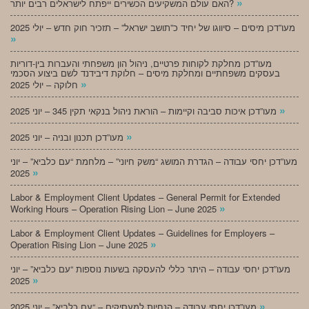
»
האם עולם המשקיעים הכשירים ייפתח לישראלים רבים יותר?
מעו”דכן מיסים – סיווגו של יחיד כ”תושב ישראל” – תזכיר חוק חדש – יולי 2025
»
מעו”דכן מחלקת לקוחות פרטיים, ניהול הון משפחתי והעברות בין-דוריות
בעסקים משפחתיים ומחלקת מיסים – חלוקת דיבידנד לשם ביצוע הסכמי
»
חלוקה – יולי 2025
»
מעו”דכן איכות סביבה וקיימות – הוראת ניהול בנקאי תקין 345 – יוני 2025
»
מעו”דכן תכנון ובניה – יוני 2025
מעו”דכן יחסי עבודה – הגדרת המושג “משק חיוני” – מלחמת “עם כלביא” – יוני
»
2025
Labor & Employment Client Updates – General Permit for Extended
»
Working Hours – Operation Rising Lion – June 2025
Labor & Employment Client Updates – Guidelines for Employers –
»
Operation Rising Lion – June 2025
מעו”דכן יחסי עבודה – היתר כללי להעסקה בשעות נוספות “עם כלביא” – יוני
»
2025
»
מעו”דכן יחסי עבודה – הנחיות למעסיקים – “עם כלביא” – יוני 2025