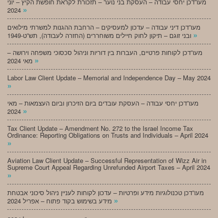
מעו”דכן יחסי עבודה – העסקת בני נוער – תזכורת לקראת חופשת הקיץ – יוני
»
2024
מעו”דכן דיני עבודה – עדכון למעסיקים – הרחבת ההגנות למשרתי מילואים
»
ובני זוגם – תיקון לחוק חיילים משוחררים (החזרה לעבודה), תש”ט-1949
מעו”דכן לקוחות פרטיים, העברות בין דוריות וניהול סכסוכי משפחה וירושה –
»
מאי 2024
Labor Law Client Update – Memorial and Independence Day – May 2024
»
מעו”דכן יחסי עבודה – העסקת עובדים ביום הזיכרון וביום העצמאות – מאי
»
2024
Tax Client Update – Amendment No. 272 to the Israel Income Tax
Ordinance: Reporting Obligations on Trusts and Individuals – April 2024
»
Aviation Law Client Update – Successful Representation of Wizz Air in
Supreme Court Appeal Regarding Unrefunded Airport Taxes – April 2024
»
מעו”דכן טכנולוגיות מידע ופרטיות – עדכון לקוחות לעניין ניהול סיכוני אבטחת
»
מידע בשימוש בקוד פתוח – אפריל 2024