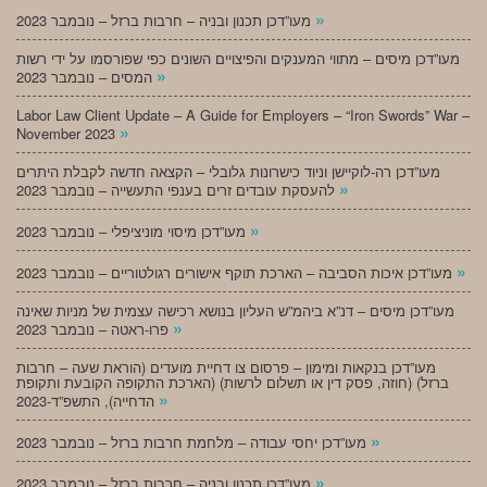
»
מעו”דכן תכנון ובניה – חרבות ברזל – נובמבר 2023
מעו”דכן מיסים – מתווי המענקים והפיצויים השונים כפי שפורסמו על ידי רשות
»
המסים – נובמבר 2023
Labor Law Client Update – A Guide for Employers – “Iron Swords” War –
»
November 2023
מעו”דכן רה-לוקיישן וניוד כישרונות גלובלי – הקצאה חדשה לקבלת היתרים
»
להעסקת עובדים זרים בענפי התעשייה – נובמבר 2023
»
מעו”דכן מיסוי מוניציפלי – נובמבר 2023
»
מעו”דכן איכות הסביבה – הארכת תוקף אישורים רגולטוריים – נובמבר 2023
מעו”דכן מיסים – דנ”א ביהמ”ש העליון בנושא רכישה עצמית של מניות שאינה
»
פרו-ראטה – נובמבר 2023
מעו”דכן בנקאות ומימון – פרסום צו דחיית מועדים (הוראת שעה – חרבות
ברזל) (חוזה, פסק דין או תשלום לרשות) (הארכת התקופה הקובעת ותקופת
»
הדחייה), התשפ”ד-2023
»
מעו”דכן יחסי עבודה – מלחמת חרבות ברזל – נובמבר 2023
»
מעו”דכן תכנון ובניה – חרבות ברזל – נובמבר 2023