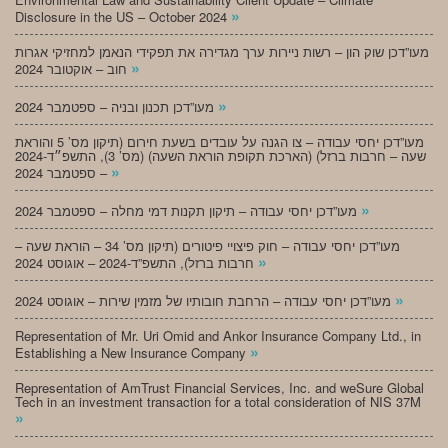
»
Disclosure in the US – October 2024
מעו”דכן שוק הון – רשות ניירות ערך מגדירה את תפקידי הנאמן למחזיקי אגרות
»
חוב – אוקטובר 2024
»
מעו”דכן תכנון ובניה – ספטמבר 2024
מעו”דכן יחסי עבודה – צו הגנה על עובדים בשעת חירום (תיקון מס’ 5 והוראת
שעה – חרבות ברזל) (הארכת תקופת הוראת השעה) (מס’ 3), התשפ״ד-2024
»
– ספטמבר 2024
»
מעו”דכן יחסי עבודה – תיקון תקנות דמי מחלה – ספטמבר 2024
מעו”דכן יחסי עבודה – חוק פיצויי פיטורים (תיקון מס’ 34 – הוראת שעה –
»
חרבות ברזל), התשפ”ד-2024 – אוגוסט 2024
»
מעו”דכן יחסי עבודה – הרחבת חובותיו של מזמין שירות – אוגוסט 2024
Representation of Mr. Uri Omid and Ankor Insurance Company Ltd., in
»
Establishing a New Insurance Company
Representation of AmTrust Financial Services, Inc. and weSure Global
Tech in an investment transaction for a total consideration of NIS 37M
»