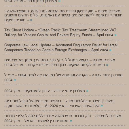
»
מעו”דכן תכנון ובניה – אפריל 2024
;מעו”דכן מיסים – חוק לתיקון פקודת מס הכנסה (מס’ 272), התשפ”ד-2024:
חובות דיווח שונות לרשות המיסים בקשר עם נאמנויות, עולים חדשים ותושבים
»
חוזרים ותיקים –
Tax Client Update – “Green Track” Tax Treatment: Streamlined VAT
»
Rulings for Venture Capital and Private Equity Funds – April 2024
Corporate Law Legal Update – Additional Regulatory Relief for Israeli
»
Companies Traded on Certain Foreign Exchanges – April 2024
מעו”דכן מיסים – בקשה במסלול ירוק: חיוב במס ערך מוסף של שירותים
»
הניתנים לקרנות השקעה בהון סיכון ופרייבט אקוויטי – אפריל 2024
מעו”דכן יחסי עבודה – הקפאה והפחתה של דמי הבראה לשנת 2024 – אפריל
»
2024
»
מעו”דכן יחסי עבודה – עדכון למעסיקים – מרץ 2024
מעו”דכן סייבר וטכנולוגיות מידע – רגולציה תקדימית על טכנולוגיות בינה
»
מלאכותית: אושר חוק ה – AI של האיחוד האירופי – מרץ 2024
מעו”דכן ליטיגציה – חוק בוררות חדש משנה את הכללים לניהול הליכי בוררות
»
מסחרית בין-לאומית בישראל – מרץ 2024