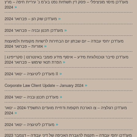
מעו”דכן מיסוי מוניציפלי – פסק דין תשתיות נפט בע”מ נ’ עיריית חיפה – מרץ
»
2024
»
מעו”דכן שוק הון – פברואר 2024
»
מעו”דכן תכנון ובניה – פברואר 2024
מעו”דכן יחסי עבודה – יום שבתון יום הבחירות לרשויות מקומיות ולמועצות
»
אזוריות – פברואר 2024
מעו”דכן סייבר וטכנולוגיות מידע – איסוף מידע פומבי באינטרנט | סקרייפינג |
»
הפרת תנאי שימוש – פברואר 2024
»
מעו”דכן ליטיגציה – ינואר 2024 II
»
Corporate Law Client Update – January 2024
»
מעו”דכן תכנון ובניה – ינואר 2024
מעו”דכן רגולציה – צו הארכת תקופות ודחיית מועדים התשפ”ד-2024 – ינואר
»
2024
»
מעו”דכן ליטיגציה – ינואר 2024
מעו”דכן יחסי עבודה – תקנות להגברת האכיפה של דיני עבודה – דצמבר 2023