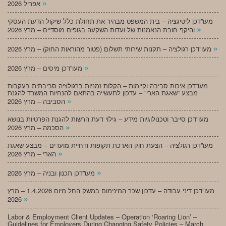
»
אפריל 2026
מעו”דכן ליטיגציה – בית המשפט מבהיר את תחולת כלל שיקול הדעת העסקי
»
והיקף חובת הנאמנות של ועדות השקעה בגופים מוסדיים – מרץ 2026
»
מעו”דכן רגולציה – תקנות שירותי תשלום (פטור מהוראות החוק) – מרץ 2026
»
מעו”דכן מיסים – מרץ 2026
מעו”דכן איכות סביבה וקיימות – הקלות זמניות ברגולציה סביבתית בעקבות
מבצע “שאגת הארי” – עדכון לתעשייה בהתאם להנחיות המשרד להגנת
»
הסביבה – מרץ 2026
מעו”דכן סייבר וטכנולוגיות מידע – גילוי דעת הרשות להגנת הפרטיות בנושא
»
הסכמה – מרץ 2026
מעו”דכן רגולציה – הצעת חוק הארכת תקופות ודחיית מועדים – מבצע שאגת
»
הארי – מרץ 2026
»
מעו”דכן תכנון ובניה – מרץ 2026
מעו”דכן דיני עבודה – עדכון שכר המינימום במשק החל מיום 1.4.2026 – מרץ
»
2026
Labor & Employment Client Updates – Operation ‘Roaring Lion’ –
Guidelines for Employers During Changing Safety Policies – March