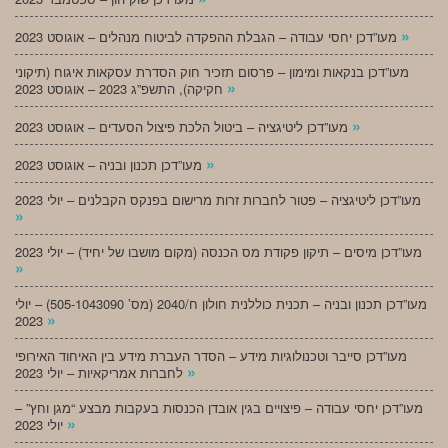
»
מעו”דכן יחסי עבודה – הגבלת ההפקדה לביטוח מנהלים – אוגוסט 2023
מעו”דכן בנקאות ומימון – פרסום תזכיר חוק הסדרת עסקאות איגוח (תיקוני
»
חקיקה), התשפ”ג 2023 – אוגוסט 2023
»
מעו”דכן ליטיגציה – ביטול הלכת פיצול הסעדים – אוגוסט 2023
»
מעו”דכן תכנון ובניה – אוגוסט 2023
מעו”דכן ליטיגציה – פטור לחברות זרות מרישום בפנקס הקבלנים – יולי 2023
»
מעו”דכן מיסים – תיקון פקודת מס הכנסה (מקום מושבו של יחיד) – יולי 2023
»
מעו”דכן תכנון ובניה – תכנית כוללנית חולון ח/2040 (מס’ 505-1043090) – יולי
»
2023
מעו”דכן סייבר וטכנולוגיות מידע – הסדר העברת מידע בין האיחוד האירופי
»
לחברות אמריקאיות – יולי 2023
מעו”דכן יחסי עבודה – פיצויים בגין אובדן הכנסות בעקבות מבצע “מגן וחץ” –
»
יולי 2023