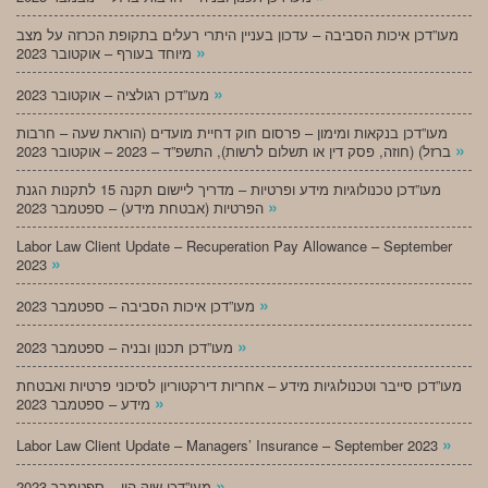
מעו”דכן איכות הסביבה – עדכון בעניין היתרי רעלים בתקופת הכרזה על מצב
»
מיוחד בעורף – אוקטובר 2023
»
מעו”דכן רגולציה – אוקטובר 2023
מעו”דכן בנקאות ומימון – פרסום חוק דחיית מועדים (הוראת שעה – חרבות
»
ברזל) (חוזה, פסק דין או תשלום לרשות), התשפ”ד – 2023 – אוקטובר 2023
מעו”דכן טכנולוגיות מידע ופרטיות – מדריך ליישום תקנה 15 לתקנות הגנת
»
הפרטיות (אבטחת מידע) – ספטמבר 2023
Labor Law Client Update – Recuperation Pay Allowance – September
»
2023
»
מעו”דכן איכות הסביבה – ספטמבר 2023
»
מעו”דכן תכנון ובניה – ספטמבר 2023
מעו”דכן סייבר וטכנולוגיות מידע – אחריות דירקטוריון לסיכוני פרטיות ואבטחת
»
מידע – ספטמבר 2023
»
Labor Law Client Update – Managers’ Insurance – September 2023
»
מעו”דכן שוק הון – ספטמבר 2023