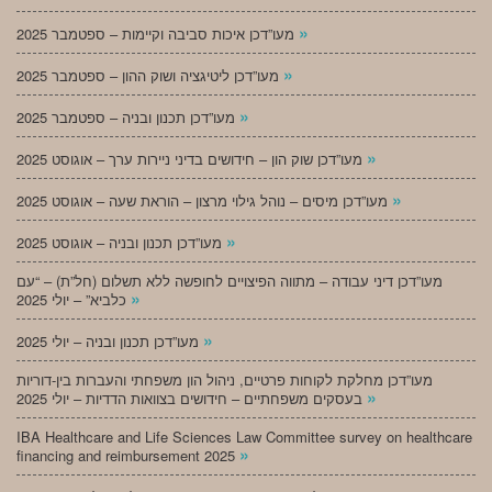
»
מעו”דכן איכות סביבה וקיימות – ספטמבר 2025
»
מעו”דכן ליטיגציה ושוק ההון – ספטמבר 2025
»
מעו”דכן תכנון ובניה – ספטמבר 2025
»
מעו”דכן שוק הון – חידושים בדיני ניירות ערך – אוגוסט 2025
»
מעו”דכן מיסים – נוהל גילוי מרצון – הוראת שעה – אוגוסט 2025
»
מעו”דכן תכנון ובניה – אוגוסט 2025
מעו”דכן דיני עבודה – מתווה הפיצויים לחופשה ללא תשלום (חל”ת) – “עם
»
כלביא” – יולי 2025
»
מעו”דכן תכנון ובניה – יולי 2025
מעו”דכן מחלקת לקוחות פרטיים, ניהול הון משפחתי והעברות בין-דוריות
»
בעסקים משפחתיים – חידושים בצוואות הדדיות – יולי 2025
IBA Healthcare and Life Sciences Law Committee survey on healthcare
»
financing and reimbursement 2025