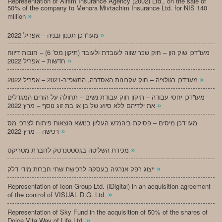
Representation of Alifim Insurance Agency (2002) Ltd., on the sale of
50% of the company to Menora Mivtachim Insurance Ltd. for NIS 140
»
million
»
מעו”דכן תכנון ובניה – אפריל 2022
מעו”דכן שוק הון – חוק שכר שווה לעובדת ולעובד (תיקון מס’ 6) – חובות דיווח
»
חדשות – אפריל 2022
»
מעו”דכן רגולציה – חוק עקרונות האסדרה, התשפ”ב-2021 – אפריל 2022
מעו”דכן יחסי עבודה – תיקון חוק עבודת נשים – תחולה על הורים המגדלים
»
את ילדיהם ללא סיוע של בן או בת זוג נוסף – מרץ 2022
מעו”דכן מיסים – פסיקת ביהמ”ש העליון בנושא הוצאות פיתוח לצרכי מס
»
רכישה – מרץ 2022
»
מכירת השליטה בגסטטנרטק לחברת מטריקס
»
ייצוג רפק אנרגיה בעסקה לרכישת שתי חברות מידי דלק
Representation of Icon Group Ltd. (iDigital) in an acquisition agreement
»
of the control of VISUAL D.G. Ltd.
Representation of Sky Fund in the acquisition of 50% of the shares of
»
Dolce Vita Way of Life Ltd.