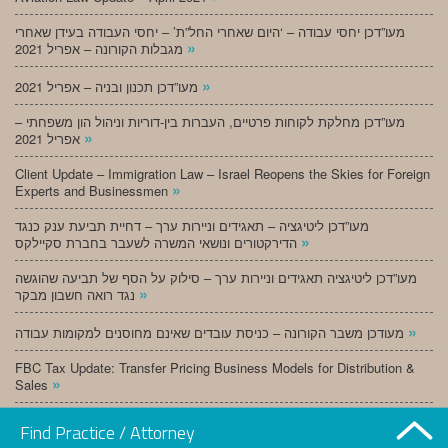
מעו”דכן יחסי עבודה – ‘היום שאחרי החל”ת’ – יחסי העבודה בעידן שאחרי
»
מגבלות הקורונה – אפריל 2021
»
מעו”דכן תכנון ובניה – אפריל 2021
מעו”דכן מחלקת לקוחות פרטיים, העברות בין-דוריות וניהול הון משפחתי –
»
אפריל 2021
Client Update – Immigration Law – Israel Reopens the Skies for Foreign
»
Experts and Businessmen
מעו”דכן ליטיגציה – תאגידים וניירות ערך – דחיית תביעת ענק כנגד
»
הדירקטורים ונושאי המשרה לשעבר בחברת סקיילקס
מעו”דכן ליטיגציה תאגידים וניירות ערך – סילוק על הסף של תביעה שהוגשה
»
נגד רואה חשבון מבקר
»
מעודכן משבר הקורונה – כניסת עובדים שאינם מחוסנים למקומות עבודה
FBC Tax Update: Transfer Pricing Business Models for Distribution &
»
Sales
»
מעו”דכן תכנון ובניה – מרץ 2021
Find Practice / Attorney