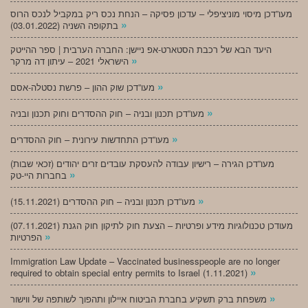
מעו”דכן מיסוי מוניציפלי – עדכון פסיקה – הנחת נכס ריק במקביל לנכס הרוס
»
בתקופה השניה (03.01.2022)
היעד הבא של רכבת הסטארט-אפ ניישן: החברה הערבית | ספר ההייטק
»
הישראלי 2021 – עיתון דה מרקר
»
מעו”דכן שוק ההון – פרשת נסטלה-אסם
»
מעו”דכן תכנון ובניה – חוק ההסדרים וחוק תכנון ובניה
»
מעו”דכן התחדשות עירונית – חוק ההסדרים
מעו”דכן הגירה – רישיון עבודה להעסקת עובדים זרים יהודים (זכאי שבות)
»
בחברות היי-טק
»
מעו”דכן תכנון ובניה – חוק ההסדרים (15.11.2021)
(07.11.2021) מעודכן טכנולוגיות מידע ופרטיות – הצעת חוק לתיקון חוק הגנת
»
הפרטיות
Immigration Law Update – Vaccinated businesspeople are no longer
»
required to obtain special entry permits to Israel (1.11.2021)
»
משפחת ברק תשקיע בחברת הביטוח איילון ותהפוך לשותפה של ווישור