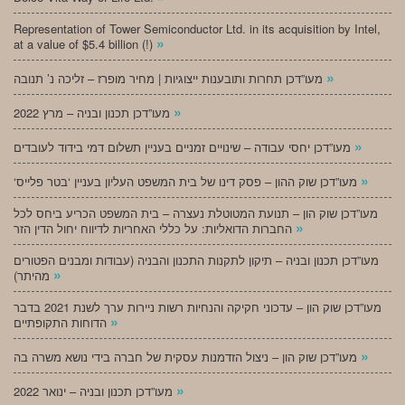
Representation of Tower Semiconductor Ltd. in its acquisition by Intel,
»
at a value of $5.4 billion (!)
»
מעו”דכן תחרות ותובענות ייצוגיות | מחיר מופרז – זליכה נ’ תנובה
»
מעו”דכן תכנון ובניה – מרץ 2022
»
מעו”דכן יחסי עבודה – שינויים זמניים בעניין תשלום דמי בידוד לעובדים
»
‘מעו”דכן שוק ההון – פסק דינו של בית המשפט העליון בעניין ‘בטר פלייס
מעו”דכן שוק הון – תנועת המטוטלת נעצרה – בית המשפט הכריע ביחס לכל
»
החברות הדואליות: על כללי האחריות לדיווח יחול הדין הזר
מעו”דכן תכנון ובניה – תיקון לתקנות התכנון והבניה (עבודות ומבנים הפטורים
»
מהיתר)
מעו”דכן שוק הון – עדכוני חקיקה והנחיות רשות ניירות ערך לשנת 2021 בדבר
»
הדוחות התקופתיים
»
מעו”דכן שוק הון – ניצול הזדמנות עסקית של חברה בידי נושא משרה בה
»
מעו”דכן תכנון ובניה – ינואר 2022