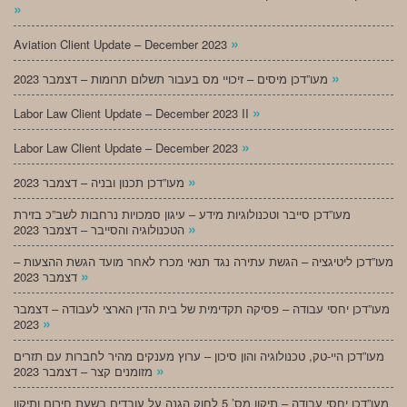
»
»
Aviation Client Update – December 2023
»
מעו”דכן מיסים – זיכויי מס בעבור תשלום תרומות – דצמבר 2023
»
Labor Law Client Update – December 2023 II
»
Labor Law Client Update – December 2023
»
מעו”דכן תכנון ובניה – דצמבר 2023
מעו”דכן סייבר וטכנולוגיות מידע – עיגון סמכויות נרחבות לשב”כ בזירת
»
הטכנולוגיה והסייבר – דצמבר 2023
מעו”דכן ליטיגציה – הגשת עתירה נגד תנאי מכרז לאחר מועד הגשת ההצעות –
»
דצמבר 2023
מעו”דכן יחסי עבודה – פסיקה תקדימית של בית הדין הארצי לעבודה – דצמבר
»
2023
מעו”דכן היי-טק, טכנולוגיה והון סיכון – ערוץ מענקים מהיר לחברות עם תזרים
»
מזומנים קצר – דצמבר 2023
מעו”דכן יחסי עבודה – תיקון מס’ 5 לחוק הגנה על עובדים בשעת חירום ותיקון