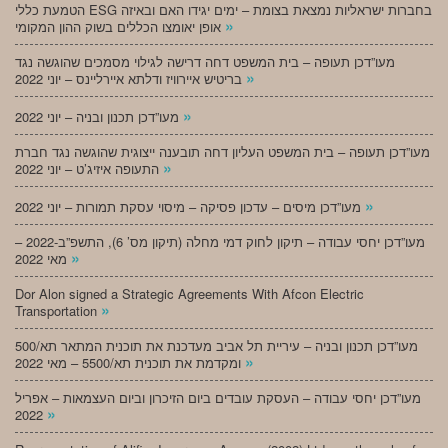
הטמעת כללי ESG בחברות ישראליות נמצאת בצומת – ימים יגידו האם ובאיזה
»
אופן יאומצו הכללים בשוק ההון המקומי
מעו”דכן תעופה – בית המשפט דחה דרישה לגילוי מסמכים שהוגשה נגד
»
בריטיש איירוויז ודלתא איירליינס – יוני 2022
»
מעו”דכן תכנון ובניה – יוני 2022
מעו”דכן תעופה – בית המשפט העליון דחה תובענה ייצוגית שהוגשה נגד חברת
»
התעופה איזיג’ט – יוני 2022
»
מעו”דכן מיסים – עדכון פסיקה – מיסוי עסקת תמורות – יוני 2022
מעו”דכן יחסי עבודה – תיקון לחוק דמי מחלה (תיקון מס’ 6), התשפ”ב-2022 –
»
מאי 2022
Dor Alon signed a Strategic Agreements With Afcon Electric
»
Transportation
מעו”דכן תכנון ובניה – עיריית תל אביב מעדכנת את תוכנית המתאר תא/500
»
ומקדמת את תוכנית תא/5500 – מאי 2022
מעו”דכן יחסי עבודה – העסקת עובדים ביום הזיכרון וביום העצמאות – אפריל
»
2022