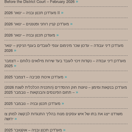
»
Before the District Court – February 2026
»
מעו”דכן תכנון ובניה – ינואר 2026 II
»
מעו”דכן קניין רוחני ופטנטים – ינואר 2026
»
מעודכן תכנון ובניה – ינואר 2026
מעו”דכן דיני עבודה – עדכון שכר מינימום ענפי לעובדים בענף הניקיון – ינואר
»
2026
מעו”דכן דיני עבודה – נקודות זיכוי לעובד בעד שירות מילואים כלוחם – דצמבר
»
2025
»
מעו”דכן איכות סביבה – דצמבר 2025
מעו”דכן בנקאות ומימון – טיוטת חוק ההסדרים (התכנית הכלכלית לשנת 2026)
»
– תחום הפיננסים והבנקאות – נובמבר 2025
»
מעו”דכן תכנון ובניה – נובמבר 2025
משרדנו ייצג את בתו של איש עסקים מנוח בהליך התנגדות לבקשה למתן צו
»
ירושה
»
מעו”דכן תכנון ובניה – אוקטובר 2025