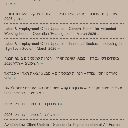
»
2026
מעו”דכן דיני עבודה – מבצע ‘שאגת הארי’ – היתר העסקה בשעות נוספות –
»
מרץ 2026
Labor & Employment Client Updates – General Permit for Extended
»
Working Hours – Operation ‘Roaring Lion’ – March 2026
Labor & Employment Client Updates – Essential Sectors – including the
»
High-Tech Sector – March 2026
מעו”דכן דיני עבודה – מבצע ‘שאגת הארי’ – הנחיות למעסיקים בענף הבניה
»
והשיפוצים – מרץ 2026
מעו”דכן יחסי עבודה – הנחיות למעסיקים – מבצע “שאגת הארי” – פברואר
»
2026
מעו”דכן מיסוי מקרקעין – עדכון פסיקה – חיוב במס בגין העברת זכויות לרשות
»
מקומית – פברואר 2026
»
מעו”דכן תכנון ובניה – פברואר 2026
»
מעו”דכן ליטיגציה – פברואר 2026
Aviation Law Client Update – Successful Representation of Air France