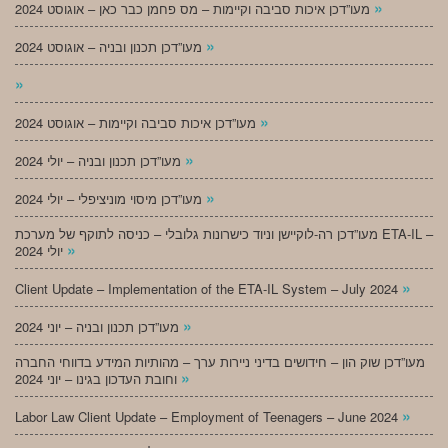
»
מעו”דכן איכות סביבה וקיימות – מס פחמן כבר כאן – אוגוסט 2024
»
מעו”דכן תכנון ובניה – אוגוסט 2024
»
»
מעו”דכן איכות סביבה וקיימות – אוגוסט 2024
»
מעו”דכן תכנון ובניה – יולי 2024
»
מעו”דכן מיסוי מוניציפלי – יולי 2024
מעו”דכן רה-לוקיישן וניוד כישרונות גלובלי – כניסה לתוקף של מערכת ETA-IL –
»
יולי 2024
»
Client Update – Implementation of the ETA-IL System – July 2024
»
מעו”דכן תכנון ובניה – יוני 2024
מעו”דכן שוק הון – חידושים בדיני ניירות ערך – מהותיות המידע בדווחי החברה
»
וחובת העדכון בגינו – יוני 2024
»
Labor Law Client Update – Employment of Teenagers – June 2024