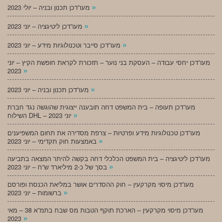
»
מעו”דכן תכנון ובניה – יולי 2023
»
מעו”דכן ליטיגציה – יוני 2023
»
מעו”דכן סייבר וטכנולוגיות מידע – יוני 2023
מעו”דכן יחסי עבודה – העסקת בני נוער – תזכורת לקראת חופשת הקיץ – יוני
»
2023
»
מעו”דכן תכנון ובניה – יוני 2023
מעו”דכן תעופה – בית המשפט דחה תובענה ייצוגית שהוגשה נגד חברת
»
השילוח DHL – יוני 2023
מעו”דכן טכנולוגיות מידע ופרטיות – צרפת מסדירה את תחום המשפיענים
»
באמצעות חוק תקדימי – יוני 2023
מעו”דכן ליטיגציה – בית המשפט הכלכלי דחה בקשה להיתר המצאה בתביעה
»
בסך של כ-2 מיליארד ש”ח – יוני 2023
מעו”דכן מיסוי מקרקעין – חוק ההסדרים אושר במליאת הכנסת ופורסם
»
ברשומות – יוני 2023
מעו”דכן מיסוי מקרקעין – הארכת תוקף הטבות מס שבח בתמ”א 38 – מאי
»
2023