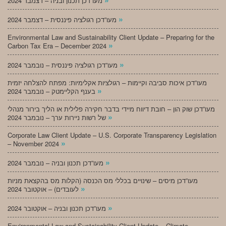
מעו”דכן תכנון ובניה – דצמבר 2024
»
מעו”דכן רגולציה פיננסית – דצמבר 2024
Environmental Law and Sustainability Client Update – Preparing for the
»
Carbon Tax Era – December 2024
»
מעו”דכן רגולציה פיננסית – נובמבר 2024
מעו”דכן איכות סביבה וקיימות – רגולציות אקלימיות: מפתח להצלחה יזמית
»
בענף הקליימטק – נובמבר 2024
מעו”דכן שוק הון – חובת דיווח מיידי בדבר חקירה פלילית או הליך בירור מנהלי
»
של רשות ניירות ערך – נובמבר 2024
Corporate Law Client Update – U.S. Corporate Transparency Legislation
»
– November 2024
»
מעו”דכן תכנון ובניה – נובמבר 2024
מעו”דכן מיסים – שינויים בכללי מס הכנסה (הקלות מס בהקצאת מניות
»
לעובדים) – אוקטובר 2024
»
מעו”דכן תכנון ובניה – אוקטובר 2024
Environmental Law and Sustainability Client Update – Climate