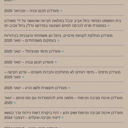
»
מעו”דכן תכנון ובניה – פברואר 2025
בית המשפט המחוזי בתל אביב קיבל במלואה תביעה שהוגשה על ידי משרדנו
»
במסגרת מו”מ לכניסה למיזם השקעה בפרויקט נדל”ן בתל אביב-יפו
מעו”דכן מחלקת לקוחות פרטיים, ניהול הון משפחתי והעברות בין-דוריות
»
בעסקים משפחתיים – ינואר 2025
»
מעו”דכן מיסוי מוניציפלי – ינואר 2025
»
מעודכן תכנון ובניה – ינואר 2025
מעו”דכן מיסים – מיסוי רווחים לא מחולקים וחברות מעטים – עדכון חקיקה –
»
ינואר 2025
»
מעו”דכן תקשורת ולשון הרע – ינואר 2025
מעו”דכן איכות סביבה וקיימות – מתווה סיוע להתמודדות עם מס פחמן – ינואר
»
2025
מעו”דכן איכות סביבה וקיימות ושוק ההון – דוח ביקורת רשות ניירות ערך בנושא
»
דיווחי סביבה ואקלים – דצמבר 2024
»