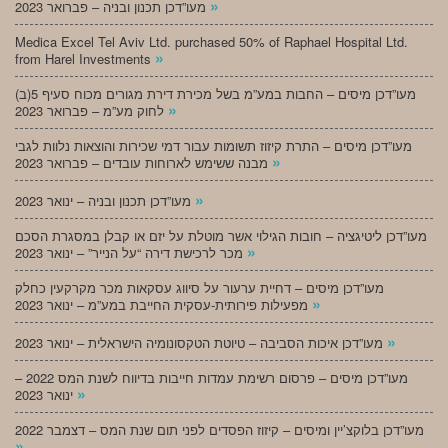
»
מעו”דכן תכנון ובניה – פברואר 2023
Medica Excel Tel Aviv Ltd. purchased 50% of Raphael Hospital Ltd.
»
from Harel Investments
מעו”דכן מיסים – החבות במע”מ בשל מכירת דירת מגורים מכוח סעיף 5(ב)
»
לחוק מע”מ – פברואר 2023
מעו”דכן מיסים – התרת קיזוז תשומות עבור דמי שכירות והוצאות נלוות לגבי
»
מבנה ששימש לארוחות עובדים – פברואר 2023
»
מעו”דכן תכנון ובניה – ינואר 2023
מעו”דכן ליטיגציה – חובות הגילוי אשר מוטלת על יזם או קבלן במסגרת הסכם
»
מכר לרכישת דירה “על הנייר” – ינואר 2023
מעו”דכן מיסים – דחיית ערעור על סיווג עסקאות מכר מקרקעין כחלק
»
מפעילות פירותית-עסקית החייבת במע”מ – ינואר 2023
»
מעו”דכן איכות הסביבה – טיוטת הטקסונומיה הישראלית – ינואר 2023
מעו”דכן מיסים – פרסום רשימת עמדות חייבות בדיווח לשנת המס 2022 –
»
ינואר 2023
מעו”דכן בלוקצ’יין ומיסים – קיזוז הפסדים לפני תום שנת המס – דצמבר 2022
»