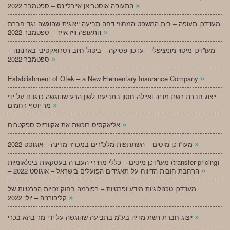
»
התעופה אוסטריאן איירליינס – ספטמבר 2022
מעו”דכן תעופה – בית המשפט המחוזי דחה תביעה ייצוגית שהוגשה נגד חברת
»
התעופה וויז אייר – ספטמבר 2022
מעו”דכן מיסוי מוניציפלי – עדכון פסיקה – ביטול חיוב רטרואקטיבי בארנונה –
»
ספטמבר 2022
»
Establishment of Ofek – a New Elementary Insurance Company
ייצוג חברת רשת מדיה ואיילה חסון בתביעת לשון הרע שהוגשה כנגדם על ידי
»
מר יוסף רחמים
»
אליאקסיס רוכשת את אקווריוס ספקטרום
»
מעו”דכן מיסים – השתתפות מלכ”רים במכרזי מדינה – אוגוסט 2022
מעו”דכן מיסים – כללי מחירי העברה בעסקאות בינלאומיות (transfer pricing)
»
– הרחבת חובות הדיווח על תאגידים הפועלים בישראל – אוגוסט 2022
מעו”דכן טכנולוגיות מידע ופרטיות – רפורמה בחוק זכויות הפרטיות של
»
קליפורניה – יולי 2022
»
ייצוג חברת רשת מדיה בע”מ בתביעה שהוגשה על-ידי מר בהא בכרי