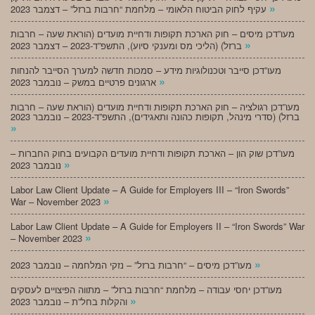
»
עקיף לחוק הביטוח הלאומי – מלחמת “חרבות ברזל” – דצמבר 2023
מעו”דכן מיסים – חוק הארכת תקופות ודחיית מועדים (הוראת שעה – חרבות
»
ברזל) (הליכי מס ומענקי סיוע), התשפ”ד-2023 – דצמבר 2023
מעו”דכן סייבר וטכנולוגיות מידע – סמכות חדשה למערך הסייבר להנחות
»
ארגונים פרטיים במשק – נובמבר 2023
מעו”דכן רגולציה – חוק הארכת תקופות ודחיית מועדים (הוראת שעה – חרבות
ברזל) (סדרי מינהל, תקופות כהונה ותאגידים), התשפ”ד-2023 – נובמבר 2023
»
מעו”דכן שוק הון – הארכת תקופות ודחיית מועדים הקבועים בחוק החברות –
»
נובמבר 2023
Labor Law Client Update – A Guide for Employers III – “Iron Swords”
»
War – November 2023
Labor Law Client Update – A Guide for Employers II – “Iron Swords” War
»
– November 2023
»
מעו”דכן מיסים – “חרבות ברזל” – נזקי המלחמה – נובמבר 2023
מעו”דכן יחסי עבודה – מלחמת “חרבות ברזל” – מתווה הפיצויים לעסקים
»
והקלות בחל”ת – נובמבר 2023