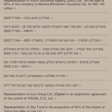
Representation of Alifim Insurance Agency (2002) Ltd., on the sale of
50% of the company to Menora Mivtachim Insurance Ltd. for NIS 140
»
million
»
מעו”דכן תכנון ובניה – אפריל 2022
מעו”דכן שוק הון – חוק שכר שווה לעובדת ולעובד (תיקון מס’ 6) – חובות דיווח
»
חדשות – אפריל 2022
»
מעו”דכן רגולציה – חוק עקרונות האסדרה, התשפ”ב-2021 – אפריל 2022
מעו”דכן יחסי עבודה – תיקון חוק עבודת נשים – תחולה על הורים המגדלים
»
את ילדיהם ללא סיוע של בן או בת זוג נוסף – מרץ 2022
מעו”דכן מיסים – פסיקת ביהמ”ש העליון בנושא הוצאות פיתוח לצרכי מס
»
רכישה – מרץ 2022
»
מכירת השליטה בגסטטנרטק לחברת מטריקס
»
ייצוג רפק אנרגיה בעסקה לרכישת שתי חברות מידי דלק
Representation of Icon Group Ltd. (iDigital) in an acquisition agreement
»
of the control of VISUAL D.G. Ltd.
Representation of Sky Fund in the acquisition of 50% of the shares of
»
Dolce Vita Way of Life Ltd.