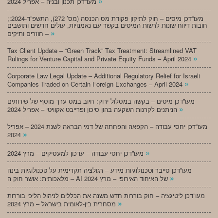
»
מעו”דכן תכנון ובניה – אפריל 2024
;מעו”דכן מיסים – חוק לתיקון פקודת מס הכנסה (מס’ 272), התשפ”ד-2024:
חובות דיווח שונות לרשות המיסים בקשר עם נאמנויות, עולים חדשים ותושבים
»
חוזרים ותיקים –
Tax Client Update – “Green Track” Tax Treatment: Streamlined VAT
»
Rulings for Venture Capital and Private Equity Funds – April 2024
Corporate Law Legal Update – Additional Regulatory Relief for Israeli
»
Companies Traded on Certain Foreign Exchanges – April 2024
מעו”דכן מיסים – בקשה במסלול ירוק: חיוב במס ערך מוסף של שירותים
»
הניתנים לקרנות השקעה בהון סיכון ופרייבט אקוויטי – אפריל 2024
מעו”דכן יחסי עבודה – הקפאה והפחתה של דמי הבראה לשנת 2024 – אפריל
»
2024
»
מעו”דכן יחסי עבודה – עדכון למעסיקים – מרץ 2024
מעו”דכן סייבר וטכנולוגיות מידע – רגולציה תקדימית על טכנולוגיות בינה
»
מלאכותית: אושר חוק ה – AI של האיחוד האירופי – מרץ 2024
מעו”דכן ליטיגציה – חוק בוררות חדש משנה את הכללים לניהול הליכי בוררות
»
מסחרית בין-לאומית בישראל – מרץ 2024