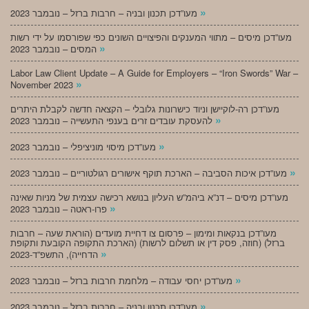
»
מעו”דכן תכנון ובניה – חרבות ברזל – נובמבר 2023
מעו”דכן מיסים – מתווי המענקים והפיצויים השונים כפי שפורסמו על ידי רשות
»
המסים – נובמבר 2023
Labor Law Client Update – A Guide for Employers – “Iron Swords” War –
»
November 2023
מעו”דכן רה-לוקיישן וניוד כישרונות גלובלי – הקצאה חדשה לקבלת היתרים
»
להעסקת עובדים זרים בענפי התעשייה – נובמבר 2023
»
מעו”דכן מיסוי מוניציפלי – נובמבר 2023
»
מעו”דכן איכות הסביבה – הארכת תוקף אישורים רגולטוריים – נובמבר 2023
מעו”דכן מיסים – דנ”א ביהמ”ש העליון בנושא רכישה עצמית של מניות שאינה
»
פרו-ראטה – נובמבר 2023
מעו”דכן בנקאות ומימון – פרסום צו דחיית מועדים (הוראת שעה – חרבות
ברזל) (חוזה, פסק דין או תשלום לרשות) (הארכת התקופה הקובעת ותקופת
»
הדחייה), התשפ”ד-2023
»
מעו”דכן יחסי עבודה – מלחמת חרבות ברזל – נובמבר 2023
»
מעו”דכן תכנון ובניה – חרבות ברזל – נובמבר 2023