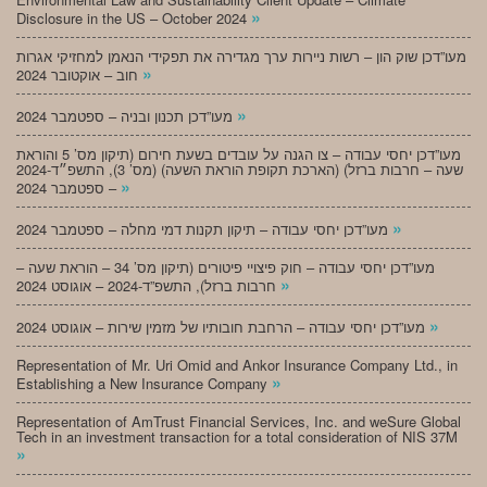
»
Disclosure in the US – October 2024
מעו”דכן שוק הון – רשות ניירות ערך מגדירה את תפקידי הנאמן למחזיקי אגרות
»
חוב – אוקטובר 2024
»
מעו”דכן תכנון ובניה – ספטמבר 2024
מעו”דכן יחסי עבודה – צו הגנה על עובדים בשעת חירום (תיקון מס’ 5 והוראת
שעה – חרבות ברזל) (הארכת תקופת הוראת השעה) (מס’ 3), התשפ״ד-2024
»
– ספטמבר 2024
»
מעו”דכן יחסי עבודה – תיקון תקנות דמי מחלה – ספטמבר 2024
מעו”דכן יחסי עבודה – חוק פיצויי פיטורים (תיקון מס’ 34 – הוראת שעה –
»
חרבות ברזל), התשפ”ד-2024 – אוגוסט 2024
»
מעו”דכן יחסי עבודה – הרחבת חובותיו של מזמין שירות – אוגוסט 2024
Representation of Mr. Uri Omid and Ankor Insurance Company Ltd., in
»
Establishing a New Insurance Company
Representation of AmTrust Financial Services, Inc. and weSure Global
Tech in an investment transaction for a total consideration of NIS 37M
»