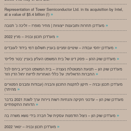
Representation of Tower Semiconductor Ltd. in its acquisition by Intel,
»
at a value of $5.4 billion (!)
»
מעו”דכן תחרות ותובענות ייצוגיות | מחיר מופרז – זליכה נ’ תנובה
»
מעו”דכן תכנון ובניה – מרץ 2022
»
מעו”דכן יחסי עבודה – שינויים זמניים בעניין תשלום דמי בידוד לעובדים
»
‘מעו”דכן שוק ההון – פסק דינו של בית המשפט העליון בעניין ‘בטר פלייס
מעו”דכן שוק הון – תנועת המטוטלת נעצרה – בית המשפט הכריע ביחס לכל
»
החברות הדואליות: על כללי האחריות לדיווח יחול הדין הזר
מעו”דכן תכנון ובניה – תיקון לתקנות התכנון והבניה (עבודות ומבנים הפטורים
»
מהיתר)
מעו”דכן שוק הון – עדכוני חקיקה והנחיות רשות ניירות ערך לשנת 2021 בדבר
»
הדוחות התקופתיים
»
מעו”דכן שוק הון – ניצול הזדמנות עסקית של חברה בידי נושא משרה בה
»
מעו”דכן תכנון ובניה – ינואר 2022