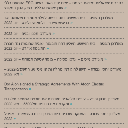
הטמעת כללי ESG בחברות ישראליות נמצאת בצומת – ימים יגידו האם ובאיזה
»
אופן יאומצו הכללים בשוק ההון המקומי
מעו”דכן תעופה – בית המשפט דחה דרישה לגילוי מסמכים שהוגשה נגד
»
בריטיש איירוויז ודלתא איירליינס – יוני 2022
»
מעו”דכן תכנון ובניה – יוני 2022
מעו”דכן תעופה – בית המשפט העליון דחה תובענה ייצוגית שהוגשה נגד חברת
»
התעופה איזיג’ט – יוני 2022
»
מעו”דכן מיסים – עדכון פסיקה – מיסוי עסקת תמורות – יוני 2022
מעו”דכן יחסי עבודה – תיקון לחוק דמי מחלה (תיקון מס’ 6), התשפ”ב-2022 –
»
מאי 2022
Dor Alon signed a Strategic Agreements With Afcon Electric
»
Transportation
מעו”דכן תכנון ובניה – עיריית תל אביב מעדכנת את תוכנית המתאר תא/500
»
ומקדמת את תוכנית תא/5500 – מאי 2022
מעו”דכן יחסי עבודה – העסקת עובדים ביום הזיכרון וביום העצמאות – אפריל
»
2022