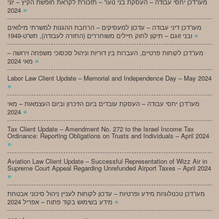
מעו”דכן יחסי עבודה – העסקת בני נוער – תזכורת לקראת חופשת הקיץ – יוני
»
2024
מעו”דכן דיני עבודה – עדכון למעסיקים – הרחבת ההגנות למשרתי מילואים
»
ובני זוגם – תיקון לחוק חיילים משוחררים (החזרה לעבודה), תש”ט-1949
מעו”דכן לקוחות פרטיים, העברות בין דוריות וניהול סכסוכי משפחה וירושה –
»
מאי 2024
Labor Law Client Update – Memorial and Independence Day – May 2024
»
מעו”דכן יחסי עבודה – העסקת עובדים ביום הזיכרון וביום העצמאות – מאי
»
2024
Tax Client Update – Amendment No. 272 to the Israel Income Tax
Ordinance: Reporting Obligations on Trusts and Individuals – April 2024
»
Aviation Law Client Update – Successful Representation of Wizz Air in
Supreme Court Appeal Regarding Unrefunded Airport Taxes – April 2024
»
מעו”דכן טכנולוגיות מידע ופרטיות – עדכון לקוחות לעניין ניהול סיכוני אבטחת
»
מידע בשימוש בקוד פתוח – אפריל 2024