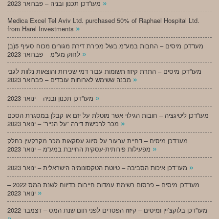
»
מעו”דכן תכנון ובניה – פברואר 2023
Medica Excel Tel Aviv Ltd. purchased 50% of Raphael Hospital Ltd.
»
from Harel Investments
מעו”דכן מיסים – החבות במע”מ בשל מכירת דירת מגורים מכוח סעיף 5(ב)
»
לחוק מע”מ – פברואר 2023
מעו”דכן מיסים – התרת קיזוז תשומות עבור דמי שכירות והוצאות נלוות לגבי
»
מבנה ששימש לארוחות עובדים – פברואר 2023
»
מעו”דכן תכנון ובניה – ינואר 2023
מעו”דכן ליטיגציה – חובות הגילוי אשר מוטלת על יזם או קבלן במסגרת הסכם
»
מכר לרכישת דירה “על הנייר” – ינואר 2023
מעו”דכן מיסים – דחיית ערעור על סיווג עסקאות מכר מקרקעין כחלק
»
מפעילות פירותית-עסקית החייבת במע”מ – ינואר 2023
»
מעו”דכן איכות הסביבה – טיוטת הטקסונומיה הישראלית – ינואר 2023
מעו”דכן מיסים – פרסום רשימת עמדות חייבות בדיווח לשנת המס 2022 –
»
ינואר 2023
מעו”דכן בלוקצ’יין ומיסים – קיזוז הפסדים לפני תום שנת המס – דצמבר 2022
»