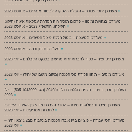
»
מעו”דכן יחסי עבודה – הגבלת ההפקדה לביטוח מנהלים – אוגוסט 2023
מעו”דכן בנקאות ומימון – פרסום תזכיר חוק הסדרת עסקאות איגוח (תיקוני
»
חקיקה), התשפ”ג 2023 – אוגוסט 2023
»
מעו”דכן ליטיגציה – ביטול הלכת פיצול הסעדים – אוגוסט 2023
»
מעו”דכן תכנון ובניה – אוגוסט 2023
מעו”דכן ליטיגציה – פטור לחברות זרות מרישום בפנקס הקבלנים – יולי 2023
»
מעו”דכן מיסים – תיקון פקודת מס הכנסה (מקום מושבו של יחיד) – יולי 2023
»
מעו”דכן תכנון ובניה – תכנית כוללנית חולון ח/2040 (מס’ 505-1043090) – יולי
»
2023
מעו”דכן סייבר וטכנולוגיות מידע – הסדר העברת מידע בין האיחוד האירופי
»
לחברות אמריקאיות – יולי 2023
מעו”דכן יחסי עבודה – פיצויים בגין אובדן הכנסות בעקבות מבצע “מגן וחץ” –
»
יולי 2023