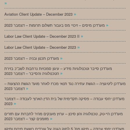
»
»
Aviation Client Update – December 2023
»
מעו”דכן מיסים – זיכויי מס בעבור תשלום תרומות – דצמבר 2023
»
Labor Law Client Update – December 2023 II
»
Labor Law Client Update – December 2023
»
מעו”דכן תכנון ובניה – דצמבר 2023
מעו”דכן סייבר וטכנולוגיות מידע – עיגון סמכויות נרחבות לשב”כ בזירת
»
הטכנולוגיה והסייבר – דצמבר 2023
מעו”דכן ליטיגציה – הגשת עתירה נגד תנאי מכרז לאחר מועד הגשת ההצעות –
»
דצמבר 2023
מעו”דכן יחסי עבודה – פסיקה תקדימית של בית הדין הארצי לעבודה – דצמבר
»
2023
מעו”דכן היי-טק, טכנולוגיה והון סיכון – ערוץ מענקים מהיר לחברות עם תזרים
»
מזומנים קצר – דצמבר 2023
מעו”דכן יחסי עבודה – תיקון מס’ 5 לחוק הגנה על עובדים בשעת חירום ותיקון