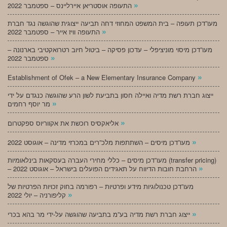
»
התעופה אוסטריאן איירליינס – ספטמבר 2022
מעו”דכן תעופה – בית המשפט המחוזי דחה תביעה ייצוגית שהוגשה נגד חברת
»
התעופה וויז אייר – ספטמבר 2022
מעו”דכן מיסוי מוניציפלי – עדכון פסיקה – ביטול חיוב רטרואקטיבי בארנונה –
»
ספטמבר 2022
»
Establishment of Ofek – a New Elementary Insurance Company
ייצוג חברת רשת מדיה ואיילה חסון בתביעת לשון הרע שהוגשה כנגדם על ידי
»
מר יוסף רחמים
»
אליאקסיס רוכשת את אקווריוס ספקטרום
»
מעו”דכן מיסים – השתתפות מלכ”רים במכרזי מדינה – אוגוסט 2022
מעו”דכן מיסים – כללי מחירי העברה בעסקאות בינלאומיות (transfer pricing)
»
– הרחבת חובות הדיווח על תאגידים הפועלים בישראל – אוגוסט 2022
מעו”דכן טכנולוגיות מידע ופרטיות – רפורמה בחוק זכויות הפרטיות של
»
קליפורניה – יולי 2022
»
ייצוג חברת רשת מדיה בע”מ בתביעה שהוגשה על-ידי מר בהא בכרי