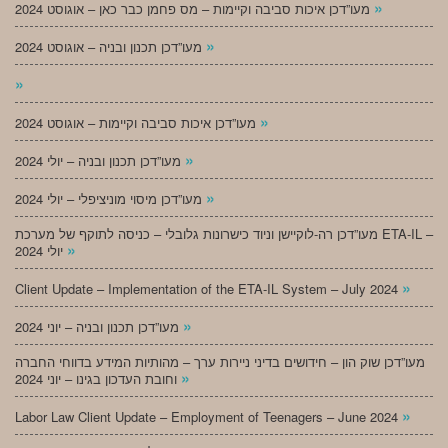
»
מעו”דכן איכות סביבה וקיימות – מס פחמן כבר כאן – אוגוסט 2024
»
מעו”דכן תכנון ובניה – אוגוסט 2024
»
»
מעו”דכן איכות סביבה וקיימות – אוגוסט 2024
»
מעו”דכן תכנון ובניה – יולי 2024
»
מעו”דכן מיסוי מוניציפלי – יולי 2024
מעו”דכן רה-לוקיישן וניוד כישרונות גלובלי – כניסה לתוקף של מערכת ETA-IL –
»
יולי 2024
»
Client Update – Implementation of the ETA-IL System – July 2024
»
מעו”דכן תכנון ובניה – יוני 2024
מעו”דכן שוק הון – חידושים בדיני ניירות ערך – מהותיות המידע בדווחי החברה
»
וחובת העדכון בגינו – יוני 2024
»
Labor Law Client Update – Employment of Teenagers – June 2024