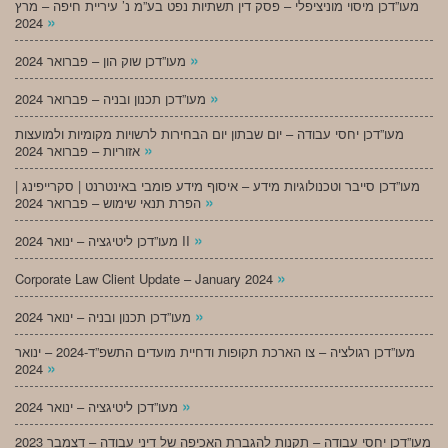
מעו”דכן מיסוי מוניציפלי – פסק דין תשתיות נפט בע”מ נ’ עיריית חיפה – מרץ
»
2024
»
מעו”דכן שוק הון – פברואר 2024
»
מעו”דכן תכנון ובניה – פברואר 2024
מעו”דכן יחסי עבודה – יום שבתון יום הבחירות לרשויות מקומיות ולמועצות
»
אזוריות – פברואר 2024
מעו”דכן סייבר וטכנולוגיות מידע – איסוף מידע פומבי באינטרנט | סקרייפינג |
»
הפרת תנאי שימוש – פברואר 2024
»
מעו”דכן ליטיגציה – ינואר 2024 II
»
Corporate Law Client Update – January 2024
»
מעו”דכן תכנון ובניה – ינואר 2024
מעו”דכן רגולציה – צו הארכת תקופות ודחיית מועדים התשפ”ד-2024 – ינואר
»
2024
»
מעו”דכן ליטיגציה – ינואר 2024
מעו”דכן יחסי עבודה – תקנות להגברת האכיפה של דיני עבודה – דצמבר 2023