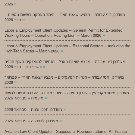
»
2026
מעו”דכן דיני עבודה – מבצע ‘שאגת הארי’ – היתר העסקה בשעות נוספות –
»
מרץ 2026
Labor & Employment Client Updates – General Permit for Extended
»
Working Hours – Operation ‘Roaring Lion’ – March 2026
Labor & Employment Client Updates – Essential Sectors – including the
»
High-Tech Sector – March 2026
מעו”דכן דיני עבודה – מבצע ‘שאגת הארי’ – הנחיות למעסיקים בענף הבניה
»
והשיפוצים – מרץ 2026
מעו”דכן יחסי עבודה – הנחיות למעסיקים – מבצע “שאגת הארי” – פברואר
»
2026
מעו”דכן מיסוי מקרקעין – עדכון פסיקה – חיוב במס בגין העברת זכויות לרשות
»
מקומית – פברואר 2026
»
מעו”דכן תכנון ובניה – פברואר 2026
»
מעו”דכן ליטיגציה – פברואר 2026
Aviation Law Client Update – Successful Representation of Air France