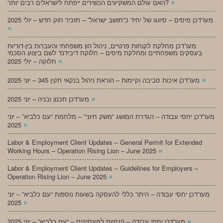
»
האם עולם המשקיעים הכשירים ייפתח לישראלים רבים יותר?
מעו”דכן מיסים – סיווגו של יחיד כ”תושב ישראל” – תזכיר חוק חדש – יולי 2025
»
מעו”דכן מחלקת לקוחות פרטיים, ניהול הון משפחתי והעברות בין-דוריות
בעסקים משפחתיים ומחלקת מיסים – חלוקת דיבידנד לשם ביצוע הסכמי
»
חלוקה – יולי 2025
»
מעו”דכן איכות סביבה וקיימות – הוראת ניהול בנקאי תקין 345 – יוני 2025
»
מעו”דכן תכנון ובניה – יוני 2025
מעו”דכן יחסי עבודה – הגדרת המושג “משק חיוני” – מלחמת “עם כלביא” – יוני
»
2025
Labor & Employment Client Updates – General Permit for Extended
»
Working Hours – Operation Rising Lion – June 2025
Labor & Employment Client Updates – Guidelines for Employers –
»
Operation Rising Lion – June 2025
מעו”דכן יחסי עבודה – היתר כללי להעסקה בשעות נוספות “עם כלביא” – יוני
»
2025
»
מעו”דכן יחסי עבודה – הנחיות למעסיקים – “עם כלביא” – יוני 2025