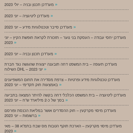
»
מעו”דכן תכנון ובניה – יולי 2023
»
מעו”דכן ליטיגציה – יוני 2023
»
מעו”דכן סייבר וטכנולוגיות מידע – יוני 2023
מעו”דכן יחסי עבודה – העסקת בני נוער – תזכורת לקראת חופשת הקיץ – יוני
»
2023
»
מעו”דכן תכנון ובניה – יוני 2023
מעו”דכן תעופה – בית המשפט דחה תובענה ייצוגית שהוגשה נגד חברת
»
השילוח DHL – יוני 2023
מעו”דכן טכנולוגיות מידע ופרטיות – צרפת מסדירה את תחום המשפיענים
»
באמצעות חוק תקדימי – יוני 2023
מעו”דכן ליטיגציה – בית המשפט הכלכלי דחה בקשה להיתר המצאה בתביעה
»
בסך של כ-2 מיליארד ש”ח – יוני 2023
מעו”דכן מיסוי מקרקעין – חוק ההסדרים אושר במליאת הכנסת ופורסם
»
ברשומות – יוני 2023
מעו”דכן מיסוי מקרקעין – הארכת תוקף הטבות מס שבח בתמ”א 38 – מאי
»
2023