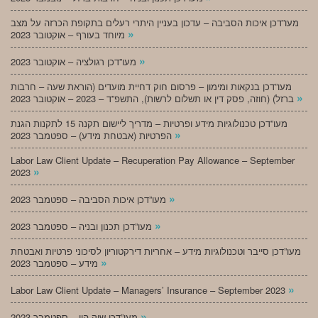
מעו”דכן איכות הסביבה – עדכון בעניין היתרי רעלים בתקופת הכרזה על מצב
»
מיוחד בעורף – אוקטובר 2023
»
מעו”דכן רגולציה – אוקטובר 2023
מעו”דכן בנקאות ומימון – פרסום חוק דחיית מועדים (הוראת שעה – חרבות
»
ברזל) (חוזה, פסק דין או תשלום לרשות), התשפ”ד – 2023 – אוקטובר 2023
מעו”דכן טכנולוגיות מידע ופרטיות – מדריך ליישום תקנה 15 לתקנות הגנת
»
הפרטיות (אבטחת מידע) – ספטמבר 2023
Labor Law Client Update – Recuperation Pay Allowance – September
»
2023
»
מעו”דכן איכות הסביבה – ספטמבר 2023
»
מעו”דכן תכנון ובניה – ספטמבר 2023
מעו”דכן סייבר וטכנולוגיות מידע – אחריות דירקטוריון לסיכוני פרטיות ואבטחת
»
מידע – ספטמבר 2023
»
Labor Law Client Update – Managers’ Insurance – September 2023
»
מעו”דכן שוק הון – ספטמבר 2023