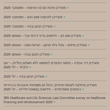
»
מעו”דכן איכות סביבה וקיימות – ספטמבר 2025
»
מעו”דכן ליטיגציה ושוק ההון – ספטמבר 2025
»
מעו”דכן תכנון ובניה – ספטמבר 2025
»
מעו”דכן שוק הון – חידושים בדיני ניירות ערך – אוגוסט 2025
»
מעו”דכן מיסים – נוהל גילוי מרצון – הוראת שעה – אוגוסט 2025
»
מעו”דכן תכנון ובניה – אוגוסט 2025
מעו”דכן דיני עבודה – מתווה הפיצויים לחופשה ללא תשלום (חל”ת) – “עם
»
כלביא” – יולי 2025
»
מעו”דכן תכנון ובניה – יולי 2025
מעו”דכן מחלקת לקוחות פרטיים, ניהול הון משפחתי והעברות בין-דוריות
»
בעסקים משפחתיים – חידושים בצוואות הדדיות – יולי 2025
IBA Healthcare and Life Sciences Law Committee survey on healthcare
»
financing and reimbursement 2025