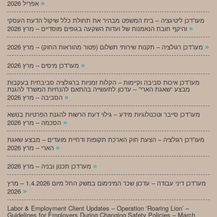
»
אפריל 2026
מעו”דכן ליטיגציה – בית המשפט מבהיר את תחולת כלל שיקול הדעת העסקי
»
והיקף חובת הנאמנות של ועדות השקעה בגופים מוסדיים – מרץ 2026
»
מעו”דכן רגולציה – תקנות שירותי תשלום (פטור מהוראות החוק) – מרץ 2026
»
מעו”דכן מיסים – מרץ 2026
מעו”דכן איכות סביבה וקיימות – הקלות זמניות ברגולציה סביבתית בעקבות
מבצע “שאגת הארי” – עדכון לתעשייה בהתאם להנחיות המשרד להגנת
»
הסביבה – מרץ 2026
מעו”דכן סייבר וטכנולוגיות מידע – גילוי דעת הרשות להגנת הפרטיות בנושא
»
הסכמה – מרץ 2026
מעו”דכן רגולציה – הצעת חוק הארכת תקופות ודחיית מועדים – מבצע שאגת
»
הארי – מרץ 2026
»
מעו”דכן תכנון ובניה – מרץ 2026
מעו”דכן דיני עבודה – עדכון שכר המינימום במשק החל מיום 1.4.2026 – מרץ
»
2026
Labor & Employment Client Updates – Operation ‘Roaring Lion’ –
Guidelines for Employers During Changing Safety Policies – March