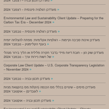
מעו”דכן תכנון ובניה – דצמבר 2024
»
מעו”דכן רגולציה פיננסית – דצמבר 2024
Environmental Law and Sustainability Client Update – Preparing for the
»
Carbon Tax Era – December 2024
»
מעו”דכן רגולציה פיננסית – נובמבר 2024
מעו”דכן איכות סביבה וקיימות – רגולציות אקלימיות: מפתח להצלחה יזמית
»
בענף הקליימטק – נובמבר 2024
מעו”דכן שוק הון – חובת דיווח מיידי בדבר חקירה פלילית או הליך בירור מנהלי
»
של רשות ניירות ערך – נובמבר 2024
Corporate Law Client Update – U.S. Corporate Transparency Legislation
»
– November 2024
»
מעו”דכן תכנון ובניה – נובמבר 2024
מעו”דכן מיסים – שינויים בכללי מס הכנסה (הקלות מס בהקצאת מניות
»
לעובדים) – אוקטובר 2024
»
מעו”דכן תכנון ובניה – אוקטובר 2024
Environmental Law and Sustainability Client Update – Climate