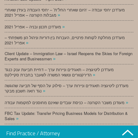
מעו”דכן יחסי עבודה – ‘היום שאחרי החל”ת’ – יחסי העבודה בעידן שאחרי
»
מגבלות הקורונה – אפריל 2021
»
מעו”דכן תכנון ובניה – אפריל 2021
מעו”דכן מחלקת לקוחות פרטיים, העברות בין-דוריות וניהול הון משפחתי –
»
אפריל 2021
Client Update – Immigration Law – Israel Reopens the Skies for Foreign
»
Experts and Businessmen
מעו”דכן ליטיגציה – תאגידים וניירות ערך – דחיית תביעת ענק כנגד
»
הדירקטורים ונושאי המשרה לשעבר בחברת סקיילקס
מעו”דכן ליטיגציה תאגידים וניירות ערך – סילוק על הסף של תביעה שהוגשה
»
נגד רואה חשבון מבקר
»
מעודכן משבר הקורונה – כניסת עובדים שאינם מחוסנים למקומות עבודה
FBC Tax Update: Transfer Pricing Business Models for Distribution &
»
Sales
»
מעו”דכן תכנון ובניה – מרץ 2021
Find Practice / Attorney