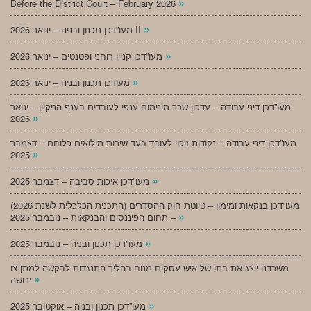
»
Before the District Court – February 2026
»
מעו”דכן תכנון ובניה – ינואר 2026 II
»
מעו”דכן קניין רוחני ופטנטים – ינואר 2026
»
מעודכן תכנון ובניה – ינואר 2026
מעו”דכן דיני עבודה – עדכון שכר מינימום ענפי לעובדים בענף הניקיון – ינואר
»
2026
מעו”דכן דיני עבודה – נקודות זיכוי לעובד בעד שירות מילואים כלוחם – דצמבר
»
2025
»
מעו”דכן איכות סביבה – דצמבר 2025
מעו”דכן בנקאות ומימון – טיוטת חוק ההסדרים (התכנית הכלכלית לשנת 2026)
»
– תחום הפיננסים והבנקאות – נובמבר 2025
»
מעו”דכן תכנון ובניה – נובמבר 2025
משרדנו ייצג את בתו של איש עסקים מנוח בהליך התנגדות לבקשה למתן צו
»
ירושה
»
מעו”דכן תכנון ובניה – אוקטובר 2025