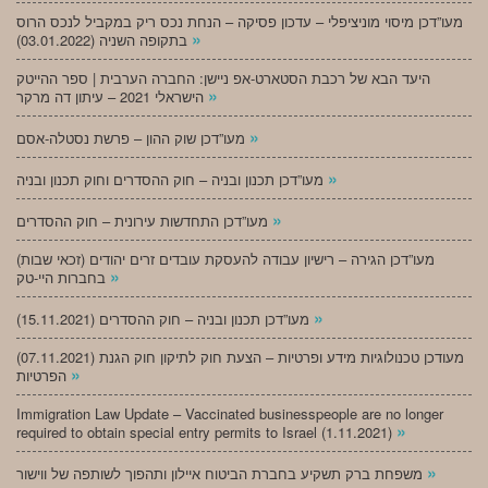
מעו”דכן מיסוי מוניציפלי – עדכון פסיקה – הנחת נכס ריק במקביל לנכס הרוס
»
בתקופה השניה (03.01.2022)
היעד הבא של רכבת הסטארט-אפ ניישן: החברה הערבית | ספר ההייטק
»
הישראלי 2021 – עיתון דה מרקר
»
מעו”דכן שוק ההון – פרשת נסטלה-אסם
»
מעו”דכן תכנון ובניה – חוק ההסדרים וחוק תכנון ובניה
»
מעו”דכן התחדשות עירונית – חוק ההסדרים
מעו”דכן הגירה – רישיון עבודה להעסקת עובדים זרים יהודים (זכאי שבות)
»
בחברות היי-טק
»
מעו”דכן תכנון ובניה – חוק ההסדרים (15.11.2021)
(07.11.2021) מעודכן טכנולוגיות מידע ופרטיות – הצעת חוק לתיקון חוק הגנת
»
הפרטיות
Immigration Law Update – Vaccinated businesspeople are no longer
»
required to obtain special entry permits to Israel (1.11.2021)
»
משפחת ברק תשקיע בחברת הביטוח איילון ותהפוך לשותפה של ווישור