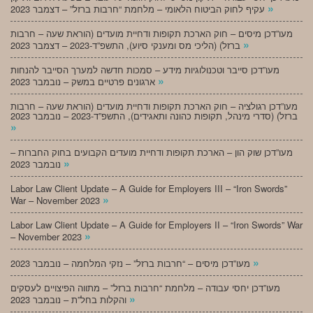
»
עקיף לחוק הביטוח הלאומי – מלחמת “חרבות ברזל” – דצמבר 2023
מעו”דכן מיסים – חוק הארכת תקופות ודחיית מועדים (הוראת שעה – חרבות
»
ברזל) (הליכי מס ומענקי סיוע), התשפ”ד-2023 – דצמבר 2023
מעו”דכן סייבר וטכנולוגיות מידע – סמכות חדשה למערך הסייבר להנחות
»
ארגונים פרטיים במשק – נובמבר 2023
מעו”דכן רגולציה – חוק הארכת תקופות ודחיית מועדים (הוראת שעה – חרבות
ברזל) (סדרי מינהל, תקופות כהונה ותאגידים), התשפ”ד-2023 – נובמבר 2023
»
מעו”דכן שוק הון – הארכת תקופות ודחיית מועדים הקבועים בחוק החברות –
»
נובמבר 2023
Labor Law Client Update – A Guide for Employers III – “Iron Swords”
»
War – November 2023
Labor Law Client Update – A Guide for Employers II – “Iron Swords” War
»
– November 2023
»
מעו”דכן מיסים – “חרבות ברזל” – נזקי המלחמה – נובמבר 2023
מעו”דכן יחסי עבודה – מלחמת “חרבות ברזל” – מתווה הפיצויים לעסקים
»
והקלות בחל”ת – נובמבר 2023