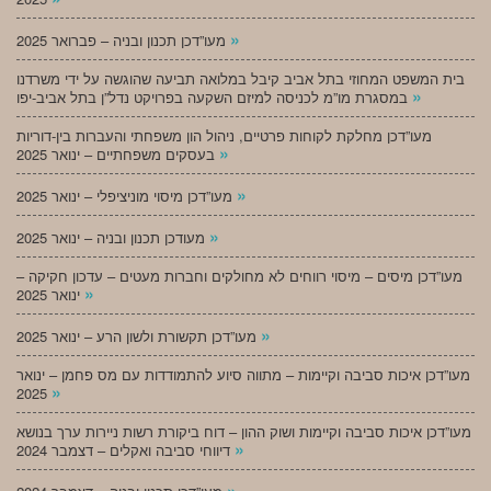
»
מעו”דכן תכנון ובניה – פברואר 2025
בית המשפט המחוזי בתל אביב קיבל במלואה תביעה שהוגשה על ידי משרדנו
»
במסגרת מו”מ לכניסה למיזם השקעה בפרויקט נדל”ן בתל אביב-יפו
מעו”דכן מחלקת לקוחות פרטיים, ניהול הון משפחתי והעברות בין-דוריות
»
בעסקים משפחתיים – ינואר 2025
»
מעו”דכן מיסוי מוניציפלי – ינואר 2025
»
מעודכן תכנון ובניה – ינואר 2025
מעו”דכן מיסים – מיסוי רווחים לא מחולקים וחברות מעטים – עדכון חקיקה –
»
ינואר 2025
»
מעו”דכן תקשורת ולשון הרע – ינואר 2025
מעו”דכן איכות סביבה וקיימות – מתווה סיוע להתמודדות עם מס פחמן – ינואר
»
2025
מעו”דכן איכות סביבה וקיימות ושוק ההון – דוח ביקורת רשות ניירות ערך בנושא
»
דיווחי סביבה ואקלים – דצמבר 2024
»