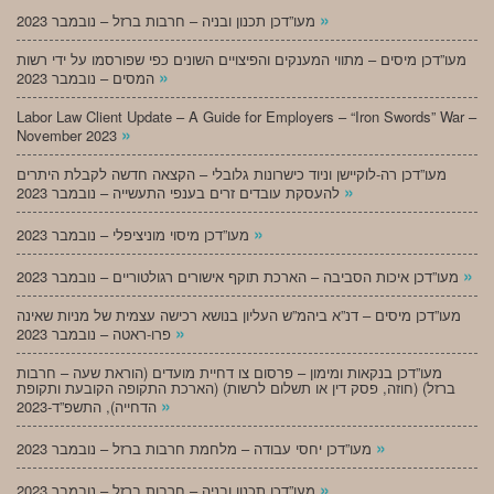
»
מעו”דכן תכנון ובניה – חרבות ברזל – נובמבר 2023
מעו”דכן מיסים – מתווי המענקים והפיצויים השונים כפי שפורסמו על ידי רשות
»
המסים – נובמבר 2023
Labor Law Client Update – A Guide for Employers – “Iron Swords” War –
»
November 2023
מעו”דכן רה-לוקיישן וניוד כישרונות גלובלי – הקצאה חדשה לקבלת היתרים
»
להעסקת עובדים זרים בענפי התעשייה – נובמבר 2023
»
מעו”דכן מיסוי מוניציפלי – נובמבר 2023
»
מעו”דכן איכות הסביבה – הארכת תוקף אישורים רגולטוריים – נובמבר 2023
מעו”דכן מיסים – דנ”א ביהמ”ש העליון בנושא רכישה עצמית של מניות שאינה
»
פרו-ראטה – נובמבר 2023
מעו”דכן בנקאות ומימון – פרסום צו דחיית מועדים (הוראת שעה – חרבות
ברזל) (חוזה, פסק דין או תשלום לרשות) (הארכת התקופה הקובעת ותקופת
»
הדחייה), התשפ”ד-2023
»
מעו”דכן יחסי עבודה – מלחמת חרבות ברזל – נובמבר 2023
»
מעו”דכן תכנון ובניה – חרבות ברזל – נובמבר 2023