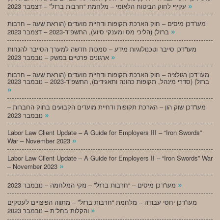
»
עקיף לחוק הביטוח הלאומי – מלחמת “חרבות ברזל” – דצמבר 2023
מעו”דכן מיסים – חוק הארכת תקופות ודחיית מועדים (הוראת שעה – חרבות
»
ברזל) (הליכי מס ומענקי סיוע), התשפ”ד-2023 – דצמבר 2023
מעו”דכן סייבר וטכנולוגיות מידע – סמכות חדשה למערך הסייבר להנחות
»
ארגונים פרטיים במשק – נובמבר 2023
מעו”דכן רגולציה – חוק הארכת תקופות ודחיית מועדים (הוראת שעה – חרבות
ברזל) (סדרי מינהל, תקופות כהונה ותאגידים), התשפ”ד-2023 – נובמבר 2023
»
מעו”דכן שוק הון – הארכת תקופות ודחיית מועדים הקבועים בחוק החברות –
»
נובמבר 2023
Labor Law Client Update – A Guide for Employers III – “Iron Swords”
»
War – November 2023
Labor Law Client Update – A Guide for Employers II – “Iron Swords” War
»
– November 2023
»
מעו”דכן מיסים – “חרבות ברזל” – נזקי המלחמה – נובמבר 2023
מעו”דכן יחסי עבודה – מלחמת “חרבות ברזל” – מתווה הפיצויים לעסקים
»
והקלות בחל”ת – נובמבר 2023