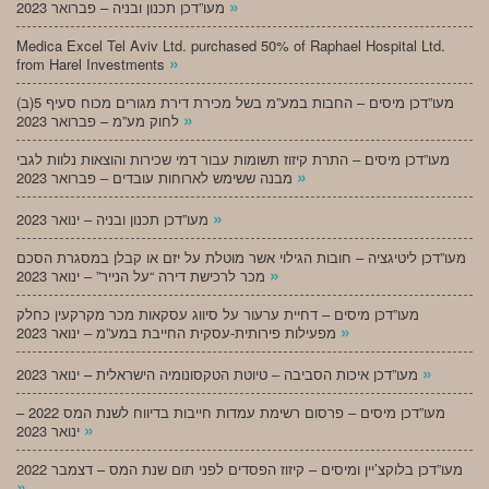
»
מעו”דכן תכנון ובניה – פברואר 2023
Medica Excel Tel Aviv Ltd. purchased 50% of Raphael Hospital Ltd.
»
from Harel Investments
מעו”דכן מיסים – החבות במע”מ בשל מכירת דירת מגורים מכוח סעיף 5(ב)
»
לחוק מע”מ – פברואר 2023
מעו”דכן מיסים – התרת קיזוז תשומות עבור דמי שכירות והוצאות נלוות לגבי
»
מבנה ששימש לארוחות עובדים – פברואר 2023
»
מעו”דכן תכנון ובניה – ינואר 2023
מעו”דכן ליטיגציה – חובות הגילוי אשר מוטלת על יזם או קבלן במסגרת הסכם
»
מכר לרכישת דירה “על הנייר” – ינואר 2023
מעו”דכן מיסים – דחיית ערעור על סיווג עסקאות מכר מקרקעין כחלק
»
מפעילות פירותית-עסקית החייבת במע”מ – ינואר 2023
»
מעו”דכן איכות הסביבה – טיוטת הטקסונומיה הישראלית – ינואר 2023
מעו”דכן מיסים – פרסום רשימת עמדות חייבות בדיווח לשנת המס 2022 –
»
ינואר 2023
מעו”דכן בלוקצ’יין ומיסים – קיזוז הפסדים לפני תום שנת המס – דצמבר 2022
»