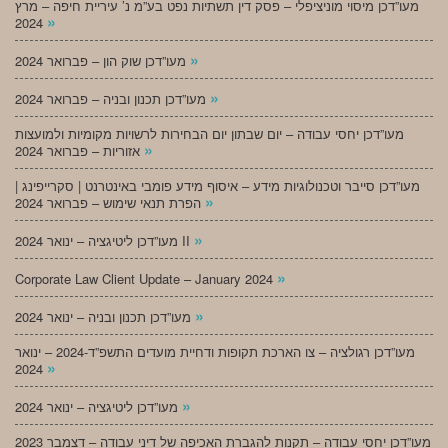
מעו”דכן מיסוי מוניציפלי – פסק דין תשתיות נפט בע”מ נ’ עיריית חיפה – מרץ
»
2024
»
מעו”דכן שוק הון – פברואר 2024
»
מעו”דכן תכנון ובניה – פברואר 2024
מעו”דכן יחסי עבודה – יום שבתון יום הבחירות לרשויות מקומיות ולמועצות
»
אזוריות – פברואר 2024
מעו”דכן סייבר וטכנולוגיות מידע – איסוף מידע פומבי באינטרנט | סקרייפינג |
»
הפרת תנאי שימוש – פברואר 2024
»
מעו”דכן ליטיגציה – ינואר 2024 II
»
Corporate Law Client Update – January 2024
»
מעו”דכן תכנון ובניה – ינואר 2024
מעו”דכן רגולציה – צו הארכת תקופות ודחיית מועדים התשפ”ד-2024 – ינואר
»
2024
»
מעו”דכן ליטיגציה – ינואר 2024
מעו”דכן יחסי עבודה – תקנות להגברת האכיפה של דיני עבודה – דצמבר 2023