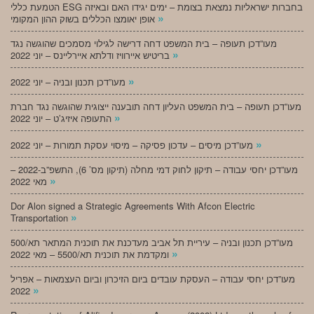
הטמעת כללי ESG בחברות ישראליות נמצאת בצומת – ימים יגידו האם ובאיזה
»
אופן יאומצו הכללים בשוק ההון המקומי
מעו”דכן תעופה – בית המשפט דחה דרישה לגילוי מסמכים שהוגשה נגד
»
בריטיש איירוויז ודלתא איירליינס – יוני 2022
»
מעו”דכן תכנון ובניה – יוני 2022
מעו”דכן תעופה – בית המשפט העליון דחה תובענה ייצוגית שהוגשה נגד חברת
»
התעופה איזיג’ט – יוני 2022
»
מעו”דכן מיסים – עדכון פסיקה – מיסוי עסקת תמורות – יוני 2022
מעו”דכן יחסי עבודה – תיקון לחוק דמי מחלה (תיקון מס’ 6), התשפ”ב-2022 –
»
מאי 2022
Dor Alon signed a Strategic Agreements With Afcon Electric
»
Transportation
מעו”דכן תכנון ובניה – עיריית תל אביב מעדכנת את תוכנית המתאר תא/500
»
ומקדמת את תוכנית תא/5500 – מאי 2022
מעו”דכן יחסי עבודה – העסקת עובדים ביום הזיכרון וביום העצמאות – אפריל
»
2022