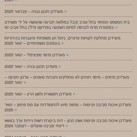
»
מעו”דכן תכנון ובניה – פברואר 2025
בית המשפט המחוזי בתל אביב קיבל במלואה תביעה שהוגשה על ידי משרדנו
»
במסגרת מו”מ לכניסה למיזם השקעה בפרויקט נדל”ן בתל אביב-יפו
מעו”דכן מחלקת לקוחות פרטיים, ניהול הון משפחתי והעברות בין-דוריות
»
בעסקים משפחתיים – ינואר 2025
»
מעו”דכן מיסוי מוניציפלי – ינואר 2025
»
מעודכן תכנון ובניה – ינואר 2025
מעו”דכן מיסים – מיסוי רווחים לא מחולקים וחברות מעטים – עדכון חקיקה –
»
ינואר 2025
»
מעו”דכן תקשורת ולשון הרע – ינואר 2025
מעו”דכן איכות סביבה וקיימות – מתווה סיוע להתמודדות עם מס פחמן – ינואר
»
2025
מעו”דכן איכות סביבה וקיימות ושוק ההון – דוח ביקורת רשות ניירות ערך בנושא
»
דיווחי סביבה ואקלים – דצמבר 2024
»