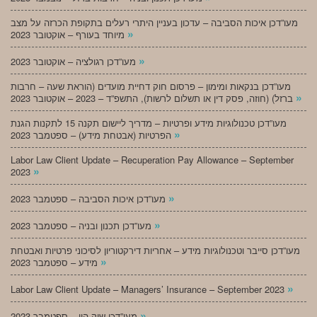
מעו”דכן איכות הסביבה – עדכון בעניין היתרי רעלים בתקופת הכרזה על מצב
»
מיוחד בעורף – אוקטובר 2023
»
מעו”דכן רגולציה – אוקטובר 2023
מעו”דכן בנקאות ומימון – פרסום חוק דחיית מועדים (הוראת שעה – חרבות
»
ברזל) (חוזה, פסק דין או תשלום לרשות), התשפ”ד – 2023 – אוקטובר 2023
מעו”דכן טכנולוגיות מידע ופרטיות – מדריך ליישום תקנה 15 לתקנות הגנת
»
הפרטיות (אבטחת מידע) – ספטמבר 2023
Labor Law Client Update – Recuperation Pay Allowance – September
»
2023
»
מעו”דכן איכות הסביבה – ספטמבר 2023
»
מעו”דכן תכנון ובניה – ספטמבר 2023
מעו”דכן סייבר וטכנולוגיות מידע – אחריות דירקטוריון לסיכוני פרטיות ואבטחת
»
מידע – ספטמבר 2023
»
Labor Law Client Update – Managers’ Insurance – September 2023
»
מעו”דכן שוק הון – ספטמבר 2023