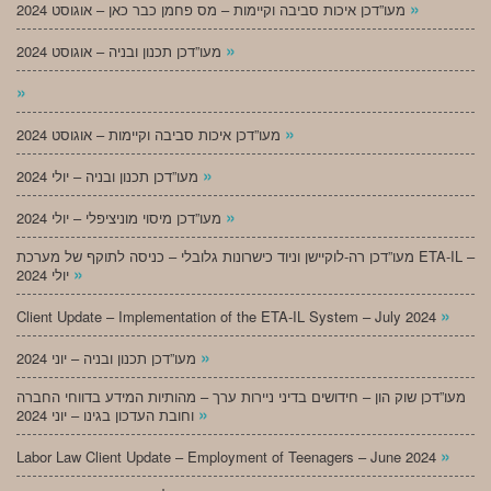
»
מעו”דכן איכות סביבה וקיימות – מס פחמן כבר כאן – אוגוסט 2024
»
מעו”דכן תכנון ובניה – אוגוסט 2024
»
»
מעו”דכן איכות סביבה וקיימות – אוגוסט 2024
»
מעו”דכן תכנון ובניה – יולי 2024
»
מעו”דכן מיסוי מוניציפלי – יולי 2024
מעו”דכן רה-לוקיישן וניוד כישרונות גלובלי – כניסה לתוקף של מערכת ETA-IL –
»
יולי 2024
»
Client Update – Implementation of the ETA-IL System – July 2024
»
מעו”דכן תכנון ובניה – יוני 2024
מעו”דכן שוק הון – חידושים בדיני ניירות ערך – מהותיות המידע בדווחי החברה
»
וחובת העדכון בגינו – יוני 2024
»
Labor Law Client Update – Employment of Teenagers – June 2024