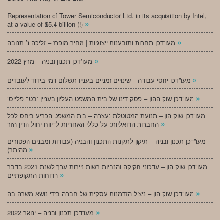
Representation of Tower Semiconductor Ltd. in its acquisition by Intel,
»
at a value of $5.4 billion (!)
»
מעו”דכן תחרות ותובענות ייצוגיות | מחיר מופרז – זליכה נ’ תנובה
»
מעו”דכן תכנון ובניה – מרץ 2022
»
מעו”דכן יחסי עבודה – שינויים זמניים בעניין תשלום דמי בידוד לעובדים
»
‘מעו”דכן שוק ההון – פסק דינו של בית המשפט העליון בעניין ‘בטר פלייס
מעו”דכן שוק הון – תנועת המטוטלת נעצרה – בית המשפט הכריע ביחס לכל
»
החברות הדואליות: על כללי האחריות לדיווח יחול הדין הזר
מעו”דכן תכנון ובניה – תיקון לתקנות התכנון והבניה (עבודות ומבנים הפטורים
»
מהיתר)
מעו”דכן שוק הון – עדכוני חקיקה והנחיות רשות ניירות ערך לשנת 2021 בדבר
»
הדוחות התקופתיים
»
מעו”דכן שוק הון – ניצול הזדמנות עסקית של חברה בידי נושא משרה בה
»
מעו”דכן תכנון ובניה – ינואר 2022