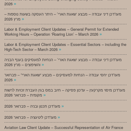
»
2026
מעו”דכן דיני עבודה – מבצע ‘שאגת הארי’ – היתר העסקה בשעות נוספות –
»
מרץ 2026
Labor & Employment Client Updates – General Permit for Extended
»
Working Hours – Operation ‘Roaring Lion’ – March 2026
Labor & Employment Client Updates – Essential Sectors – including the
»
High-Tech Sector – March 2026
מעו”דכן דיני עבודה – מבצע ‘שאגת הארי’ – הנחיות למעסיקים בענף הבניה
»
והשיפוצים – מרץ 2026
מעו”דכן יחסי עבודה – הנחיות למעסיקים – מבצע “שאגת הארי” – פברואר
»
2026
מעו”דכן מיסוי מקרקעין – עדכון פסיקה – חיוב במס בגין העברת זכויות לרשות
»
מקומית – פברואר 2026
»
מעו”דכן תכנון ובניה – פברואר 2026
»
מעו”דכן ליטיגציה – פברואר 2026
Aviation Law Client Update – Successful Representation of Air France