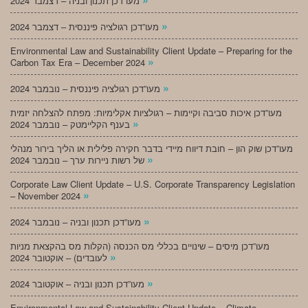
מעו”דכן תכנון ובניה – דצמבר 2024
»
מעו”דכן רגולציה פיננסית – דצמבר 2024
Environmental Law and Sustainability Client Update – Preparing for the
»
Carbon Tax Era – December 2024
»
מעו”דכן רגולציה פיננסית – נובמבר 2024
מעו”דכן איכות סביבה וקיימות – רגולציות אקלימיות: מפתח להצלחה יזמית
»
בענף הקליימטק – נובמבר 2024
מעו”דכן שוק הון – חובת דיווח מיידי בדבר חקירה פלילית או הליך בירור מנהלי
»
של רשות ניירות ערך – נובמבר 2024
Corporate Law Client Update – U.S. Corporate Transparency Legislation
»
– November 2024
»
מעו”דכן תכנון ובניה – נובמבר 2024
מעו”דכן מיסים – שינויים בכללי מס הכנסה (הקלות מס בהקצאת מניות
»
לעובדים) – אוקטובר 2024
»
מעו”דכן תכנון ובניה – אוקטובר 2024
Environmental Law and Sustainability Client Update – Climate