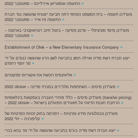
»
התעופה אוסטריאן איירליינס – ספטמבר 2022
מעו”דכן תעופה – בית המשפט המחוזי דחה תביעה ייצוגית שהוגשה נגד חברת
»
התעופה וויז אייר – ספטמבר 2022
מעו”דכן מיסוי מוניציפלי – עדכון פסיקה – ביטול חיוב רטרואקטיבי בארנונה –
»
ספטמבר 2022
»
Establishment of Ofek – a New Elementary Insurance Company
ייצוג חברת רשת מדיה ואיילה חסון בתביעת לשון הרע שהוגשה כנגדם על ידי
»
מר יוסף רחמים
»
אליאקסיס רוכשת את אקווריוס ספקטרום
»
מעו”דכן מיסים – השתתפות מלכ”רים במכרזי מדינה – אוגוסט 2022
מעו”דכן מיסים – כללי מחירי העברה בעסקאות בינלאומיות (transfer pricing)
»
– הרחבת חובות הדיווח על תאגידים הפועלים בישראל – אוגוסט 2022
מעו”דכן טכנולוגיות מידע ופרטיות – רפורמה בחוק זכויות הפרטיות של
»
קליפורניה – יולי 2022
»
ייצוג חברת רשת מדיה בע”מ בתביעה שהוגשה על-ידי מר בהא בכרי