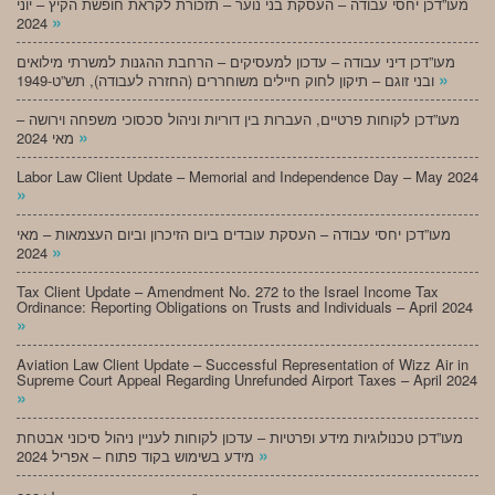
מעו”דכן יחסי עבודה – העסקת בני נוער – תזכורת לקראת חופשת הקיץ – יוני
»
2024
מעו”דכן דיני עבודה – עדכון למעסיקים – הרחבת ההגנות למשרתי מילואים
»
ובני זוגם – תיקון לחוק חיילים משוחררים (החזרה לעבודה), תש”ט-1949
מעו”דכן לקוחות פרטיים, העברות בין דוריות וניהול סכסוכי משפחה וירושה –
»
מאי 2024
Labor Law Client Update – Memorial and Independence Day – May 2024
»
מעו”דכן יחסי עבודה – העסקת עובדים ביום הזיכרון וביום העצמאות – מאי
»
2024
Tax Client Update – Amendment No. 272 to the Israel Income Tax
Ordinance: Reporting Obligations on Trusts and Individuals – April 2024
»
Aviation Law Client Update – Successful Representation of Wizz Air in
Supreme Court Appeal Regarding Unrefunded Airport Taxes – April 2024
»
מעו”דכן טכנולוגיות מידע ופרטיות – עדכון לקוחות לעניין ניהול סיכוני אבטחת
»
מידע בשימוש בקוד פתוח – אפריל 2024