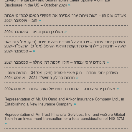
»
Disclosure in the US – October 2024
מעו”דכן שוק הון – רשות ניירות ערך מגדירה את תפקידי הנאמן למחזיקי אגרות
»
חוב – אוקטובר 2024
»
מעו”דכן תכנון ובניה – ספטמבר 2024
מעו”דכן יחסי עבודה – צו הגנה על עובדים בשעת חירום (תיקון מס’ 5 והוראת
שעה – חרבות ברזל) (הארכת תקופת הוראת השעה) (מס’ 3), התשפ״ד-2024
»
– ספטמבר 2024
»
מעו”דכן יחסי עבודה – תיקון תקנות דמי מחלה – ספטמבר 2024
מעו”דכן יחסי עבודה – חוק פיצויי פיטורים (תיקון מס’ 34 – הוראת שעה –
»
חרבות ברזל), התשפ”ד-2024 – אוגוסט 2024
»
מעו”דכן יחסי עבודה – הרחבת חובותיו של מזמין שירות – אוגוסט 2024
Representation of Mr. Uri Omid and Ankor Insurance Company Ltd., in
»
Establishing a New Insurance Company
Representation of AmTrust Financial Services, Inc. and weSure Global
Tech in an investment transaction for a total consideration of NIS 37M
»