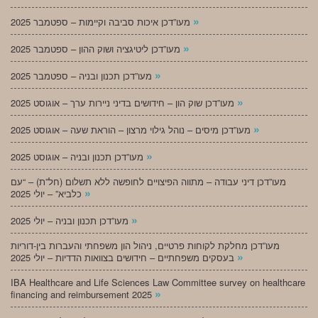
»
מעו”דכן איכות סביבה וקיימות – ספטמבר 2025
»
מעו”דכן ליטיגציה ושוק ההון – ספטמבר 2025
»
מעו”דכן תכנון ובניה – ספטמבר 2025
»
מעו”דכן שוק הון – חידושים בדיני ניירות ערך – אוגוסט 2025
»
מעו”דכן מיסים – נוהל גילוי מרצון – הוראת שעה – אוגוסט 2025
»
מעו”דכן תכנון ובניה – אוגוסט 2025
מעו”דכן דיני עבודה – מתווה הפיצויים לחופשה ללא תשלום (חל”ת) – “עם
»
כלביא” – יולי 2025
»
מעו”דכן תכנון ובניה – יולי 2025
מעו”דכן מחלקת לקוחות פרטיים, ניהול הון משפחתי והעברות בין-דוריות
»
בעסקים משפחתיים – חידושים בצוואות הדדיות – יולי 2025
IBA Healthcare and Life Sciences Law Committee survey on healthcare
»
financing and reimbursement 2025