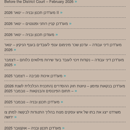
»
Before the District Court – February 2026
»
מעו”דכן תכנון ובניה – ינואר 2026 II
»
מעו”דכן קניין רוחני ופטנטים – ינואר 2026
»
מעודכן תכנון ובניה – ינואר 2026
מעו”דכן דיני עבודה – עדכון שכר מינימום ענפי לעובדים בענף הניקיון – ינואר
»
2026
מעו”דכן דיני עבודה – נקודות זיכוי לעובד בעד שירות מילואים כלוחם – דצמבר
»
2025
»
מעו”דכן איכות סביבה – דצמבר 2025
מעו”דכן בנקאות ומימון – טיוטת חוק ההסדרים (התכנית הכלכלית לשנת 2026)
»
– תחום הפיננסים והבנקאות – נובמבר 2025
»
מעו”דכן תכנון ובניה – נובמבר 2025
משרדנו ייצג את בתו של איש עסקים מנוח בהליך התנגדות לבקשה למתן צו
»
ירושה
»
מעו”דכן תכנון ובניה – אוקטובר 2025