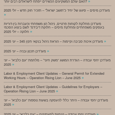
»
האם עולם המשקיעים הכשירים ייפתח לישראלים רבים יותר?
מעו”דכן מיסים – סיווגו של יחיד כ”תושב ישראל” – תזכיר חוק חדש – יולי 2025
»
מעו”דכן מחלקת לקוחות פרטיים, ניהול הון משפחתי והעברות בין-דוריות
בעסקים משפחתיים ומחלקת מיסים – חלוקת דיבידנד לשם ביצוע הסכמי
»
חלוקה – יולי 2025
»
מעו”דכן איכות סביבה וקיימות – הוראת ניהול בנקאי תקין 345 – יוני 2025
»
מעו”דכן תכנון ובניה – יוני 2025
מעו”דכן יחסי עבודה – הגדרת המושג “משק חיוני” – מלחמת “עם כלביא” – יוני
»
2025
Labor & Employment Client Updates – General Permit for Extended
»
Working Hours – Operation Rising Lion – June 2025
Labor & Employment Client Updates – Guidelines for Employers –
»
Operation Rising Lion – June 2025
מעו”דכן יחסי עבודה – היתר כללי להעסקה בשעות נוספות “עם כלביא” – יוני
»
2025
»
מעו”דכן יחסי עבודה – הנחיות למעסיקים – “עם כלביא” – יוני 2025