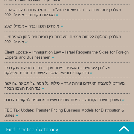
מעו”דכן יחסי עבודה – ‘היום שאחרי החל”ת’ – יחסי העבודה בעידן שאחרי
»
מגבלות הקורונה – אפריל 2021
»
מעו”דכן תכנון ובניה – אפריל 2021
מעו”דכן מחלקת לקוחות פרטיים, העברות בין-דוריות וניהול הון משפחתי –
»
אפריל 2021
Client Update – Immigration Law – Israel Reopens the Skies for Foreign
»
Experts and Businessmen
מעו”דכן ליטיגציה – תאגידים וניירות ערך – דחיית תביעת ענק כנגד
»
הדירקטורים ונושאי המשרה לשעבר בחברת סקיילקס
מעו”דכן ליטיגציה תאגידים וניירות ערך – סילוק על הסף של תביעה שהוגשה
»
נגד רואה חשבון מבקר
»
מעודכן משבר הקורונה – כניסת עובדים שאינם מחוסנים למקומות עבודה
FBC Tax Update: Transfer Pricing Business Models for Distribution &
»
Sales
»
מעו”דכן תכנון ובניה – מרץ 2021
Find Practice / Attorney