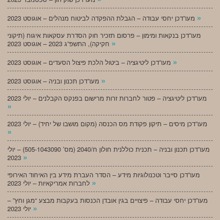
»
מעו”דכן יחסי עבודה – הגבלת ההפקדה לביטוח מנהלים – אוגוסט 2023
מעו”דכן בנקאות ומימון – פרסום תזכיר חוק הסדרת עסקאות איגוח (תיקוני
»
חקיקה), התשפ”ג 2023 – אוגוסט 2023
»
מעו”דכן ליטיגציה – ביטול הלכת פיצול הסעדים – אוגוסט 2023
»
מעו”דכן תכנון ובניה – אוגוסט 2023
מעו”דכן ליטיגציה – פטור לחברות זרות מרישום בפנקס הקבלנים – יולי 2023
»
מעו”דכן מיסים – תיקון פקודת מס הכנסה (מקום מושבו של יחיד) – יולי 2023
»
מעו”דכן תכנון ובניה – תכנית כוללנית חולון ח/2040 (מס’ 505-1043090) – יולי
»
2023
מעו”דכן סייבר וטכנולוגיות מידע – הסדר העברת מידע בין האיחוד האירופי
»
לחברות אמריקאיות – יולי 2023
מעו”דכן יחסי עבודה – פיצויים בגין אובדן הכנסות בעקבות מבצע “מגן וחץ” –
»
יולי 2023