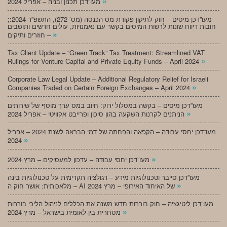
»
מעו”דכן תכנון ובניה – אפריל 2024
;מעו”דכן מיסים – חוק לתיקון פקודת מס הכנסה (מס’ 272), התשפ”ד-2024:
חובות דיווח שונות לרשות המיסים בקשר עם נאמנויות, עולים חדשים ותושבים
»
חוזרים ותיקים –
Tax Client Update – “Green Track” Tax Treatment: Streamlined VAT
»
Rulings for Venture Capital and Private Equity Funds – April 2024
Corporate Law Legal Update – Additional Regulatory Relief for Israeli
»
Companies Traded on Certain Foreign Exchanges – April 2024
מעו”דכן מיסים – בקשה במסלול ירוק: חיוב במס ערך מוסף של שירותים
»
הניתנים לקרנות השקעה בהון סיכון ופרייבט אקוויטי – אפריל 2024
מעו”דכן יחסי עבודה – הקפאה והפחתה של דמי הבראה לשנת 2024 – אפריל
»
2024
»
מעו”דכן יחסי עבודה – עדכון למעסיקים – מרץ 2024
מעו”דכן סייבר וטכנולוגיות מידע – רגולציה תקדימית על טכנולוגיות בינה
»
מלאכותית: אושר חוק ה – AI של האיחוד האירופי – מרץ 2024
מעו”דכן ליטיגציה – חוק בוררות חדש משנה את הכללים לניהול הליכי בוררות
»
מסחרית בין-לאומית בישראל – מרץ 2024