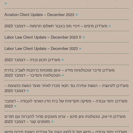
»
»
Aviation Client Update – December 2023
»
מעו”דכן מיסים – זיכויי מס בעבור תשלום תרומות – דצמבר 2023
»
Labor Law Client Update – December 2023 II
»
Labor Law Client Update – December 2023
»
מעו”דכן תכנון ובניה – דצמבר 2023
מעו”דכן סייבר וטכנולוגיות מידע – עיגון סמכויות נרחבות לשב”כ בזירת
»
הטכנולוגיה והסייבר – דצמבר 2023
מעו”דכן ליטיגציה – הגשת עתירה נגד תנאי מכרז לאחר מועד הגשת ההצעות –
»
דצמבר 2023
מעו”דכן יחסי עבודה – פסיקה תקדימית של בית הדין הארצי לעבודה – דצמבר
»
2023
מעו”דכן היי-טק, טכנולוגיה והון סיכון – ערוץ מענקים מהיר לחברות עם תזרים
»
מזומנים קצר – דצמבר 2023
מעו”דכן יחסי עבודה – תיקון מס’ 5 לחוק הגנה על עובדים בשעת חירום ותיקון