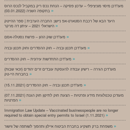
מעו”דכן מיסוי מוניציפלי – עדכון פסיקה – הנחת נכס ריק במקביל לנכס הרוס
»
בתקופה השניה (03.01.2022)
היעד הבא של רכבת הסטארט-אפ ניישן: החברה הערבית | ספר ההייטק
»
הישראלי 2021 – עיתון דה מרקר
»
מעו”דכן שוק ההון – פרשת נסטלה-אסם
»
מעו”דכן תכנון ובניה – חוק ההסדרים וחוק תכנון ובניה
»
מעו”דכן התחדשות עירונית – חוק ההסדרים
מעו”דכן הגירה – רישיון עבודה להעסקת עובדים זרים יהודים (זכאי שבות)
»
בחברות היי-טק
»
מעו”דכן תכנון ובניה – חוק ההסדרים (15.11.2021)
(07.11.2021) מעודכן טכנולוגיות מידע ופרטיות – הצעת חוק לתיקון חוק הגנת
»
הפרטיות
Immigration Law Update – Vaccinated businesspeople are no longer
»
required to obtain special entry permits to Israel (1.11.2021)
»
משפחת ברק תשקיע בחברת הביטוח איילון ותהפוך לשותפה של ווישור