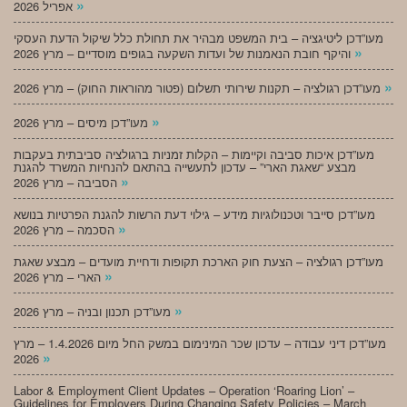
»
אפריל 2026
מעו”דכן ליטיגציה – בית המשפט מבהיר את תחולת כלל שיקול הדעת העסקי
»
והיקף חובת הנאמנות של ועדות השקעה בגופים מוסדיים – מרץ 2026
»
מעו”דכן רגולציה – תקנות שירותי תשלום (פטור מהוראות החוק) – מרץ 2026
»
מעו”דכן מיסים – מרץ 2026
מעו”דכן איכות סביבה וקיימות – הקלות זמניות ברגולציה סביבתית בעקבות
מבצע “שאגת הארי” – עדכון לתעשייה בהתאם להנחיות המשרד להגנת
»
הסביבה – מרץ 2026
מעו”דכן סייבר וטכנולוגיות מידע – גילוי דעת הרשות להגנת הפרטיות בנושא
»
הסכמה – מרץ 2026
מעו”דכן רגולציה – הצעת חוק הארכת תקופות ודחיית מועדים – מבצע שאגת
»
הארי – מרץ 2026
»
מעו”דכן תכנון ובניה – מרץ 2026
מעו”דכן דיני עבודה – עדכון שכר המינימום במשק החל מיום 1.4.2026 – מרץ
»
2026
Labor & Employment Client Updates – Operation ‘Roaring Lion’ –
Guidelines for Employers During Changing Safety Policies – March