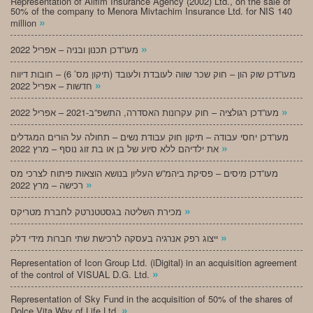
Representation of Alifim Insurance Agency (2002) Ltd., on the sale of
50% of the company to Menora Mivtachim Insurance Ltd. for NIS 140
»
million
»
מעו”דכן תכנון ובניה – אפריל 2022
מעו”דכן שוק הון – חוק שכר שווה לעובדת ולעובד (תיקון מס’ 6) – חובות דיווח
»
חדשות – אפריל 2022
»
מעו”דכן רגולציה – חוק עקרונות האסדרה, התשפ”ב-2021 – אפריל 2022
מעו”דכן יחסי עבודה – תיקון חוק עבודת נשים – תחולה על הורים המגדלים
»
את ילדיהם ללא סיוע של בן או בת זוג נוסף – מרץ 2022
מעו”דכן מיסים – פסיקת ביהמ”ש העליון בנושא הוצאות פיתוח לצרכי מס
»
רכישה – מרץ 2022
»
מכירת השליטה בגסטטנרטק לחברת מטריקס
»
ייצוג רפק אנרגיה בעסקה לרכישת שתי חברות מידי דלק
Representation of Icon Group Ltd. (iDigital) in an acquisition agreement
»
of the control of VISUAL D.G. Ltd.
Representation of Sky Fund in the acquisition of 50% of the shares of
»
Dolce Vita Way of Life Ltd.