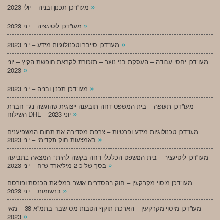
»
מעו”דכן תכנון ובניה – יולי 2023
»
מעו”דכן ליטיגציה – יוני 2023
»
מעו”דכן סייבר וטכנולוגיות מידע – יוני 2023
מעו”דכן יחסי עבודה – העסקת בני נוער – תזכורת לקראת חופשת הקיץ – יוני
»
2023
»
מעו”דכן תכנון ובניה – יוני 2023
מעו”דכן תעופה – בית המשפט דחה תובענה ייצוגית שהוגשה נגד חברת
»
השילוח DHL – יוני 2023
מעו”דכן טכנולוגיות מידע ופרטיות – צרפת מסדירה את תחום המשפיענים
»
באמצעות חוק תקדימי – יוני 2023
מעו”דכן ליטיגציה – בית המשפט הכלכלי דחה בקשה להיתר המצאה בתביעה
»
בסך של כ-2 מיליארד ש”ח – יוני 2023
מעו”דכן מיסוי מקרקעין – חוק ההסדרים אושר במליאת הכנסת ופורסם
»
ברשומות – יוני 2023
מעו”דכן מיסוי מקרקעין – הארכת תוקף הטבות מס שבח בתמ”א 38 – מאי
»
2023