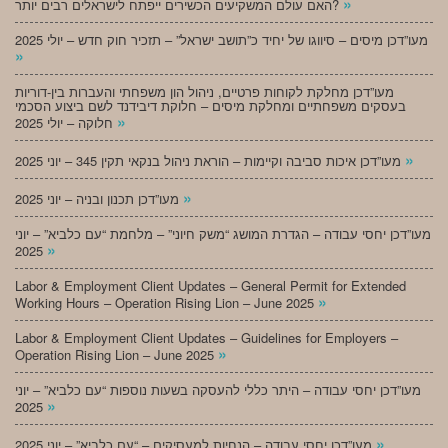
»
האם עולם המשקיעים הכשירים ייפתח לישראלים רבים יותר?
מעו”דכן מיסים – סיווגו של יחיד כ”תושב ישראל” – תזכיר חוק חדש – יולי 2025
»
מעו”דכן מחלקת לקוחות פרטיים, ניהול הון משפחתי והעברות בין-דוריות
בעסקים משפחתיים ומחלקת מיסים – חלוקת דיבידנד לשם ביצוע הסכמי
»
חלוקה – יולי 2025
»
מעו”דכן איכות סביבה וקיימות – הוראת ניהול בנקאי תקין 345 – יוני 2025
»
מעו”דכן תכנון ובניה – יוני 2025
מעו”דכן יחסי עבודה – הגדרת המושג “משק חיוני” – מלחמת “עם כלביא” – יוני
»
2025
Labor & Employment Client Updates – General Permit for Extended
»
Working Hours – Operation Rising Lion – June 2025
Labor & Employment Client Updates – Guidelines for Employers –
»
Operation Rising Lion – June 2025
מעו”דכן יחסי עבודה – היתר כללי להעסקה בשעות נוספות “עם כלביא” – יוני
»
2025
»
מעו”דכן יחסי עבודה – הנחיות למעסיקים – “עם כלביא” – יוני 2025