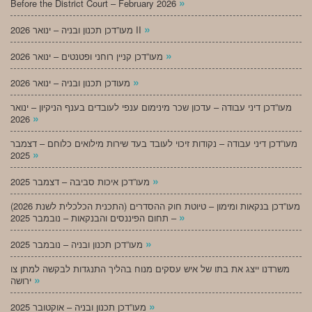
»
Before the District Court – February 2026
»
מעו”דכן תכנון ובניה – ינואר 2026 II
»
מעו”דכן קניין רוחני ופטנטים – ינואר 2026
»
מעודכן תכנון ובניה – ינואר 2026
מעו”דכן דיני עבודה – עדכון שכר מינימום ענפי לעובדים בענף הניקיון – ינואר
»
2026
מעו”דכן דיני עבודה – נקודות זיכוי לעובד בעד שירות מילואים כלוחם – דצמבר
»
2025
»
מעו”דכן איכות סביבה – דצמבר 2025
מעו”דכן בנקאות ומימון – טיוטת חוק ההסדרים (התכנית הכלכלית לשנת 2026)
»
– תחום הפיננסים והבנקאות – נובמבר 2025
»
מעו”דכן תכנון ובניה – נובמבר 2025
משרדנו ייצג את בתו של איש עסקים מנוח בהליך התנגדות לבקשה למתן צו
»
ירושה
»
מעו”דכן תכנון ובניה – אוקטובר 2025