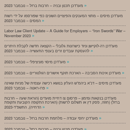
»
מעו”דכן תכנון ובניה – חרבות ברזל – נובמבר 2023
מעו”דכן מיסים – מתווי המענקים והפיצויים השונים כפי שפורסמו על ידי רשות
»
המסים – נובמבר 2023
Labor Law Client Update – A Guide for Employers – “Iron Swords” War –
»
November 2023
מעו”דכן רה-לוקיישן וניוד כישרונות גלובלי – הקצאה חדשה לקבלת היתרים
»
להעסקת עובדים זרים בענפי התעשייה – נובמבר 2023
»
מעו”דכן מיסוי מוניציפלי – נובמבר 2023
»
מעו”דכן איכות הסביבה – הארכת תוקף אישורים רגולטוריים – נובמבר 2023
מעו”דכן מיסים – דנ”א ביהמ”ש העליון בנושא רכישה עצמית של מניות שאינה
»
פרו-ראטה – נובמבר 2023
מעו”דכן בנקאות ומימון – פרסום צו דחיית מועדים (הוראת שעה – חרבות
ברזל) (חוזה, פסק דין או תשלום לרשות) (הארכת התקופה הקובעת ותקופת
»
הדחייה), התשפ”ד-2023
»
מעו”דכן יחסי עבודה – מלחמת חרבות ברזל – נובמבר 2023
»
מעו”דכן תכנון ובניה – חרבות ברזל – נובמבר 2023