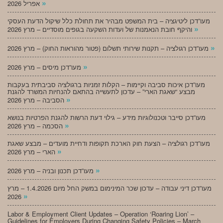
»
אפריל 2026
מעו”דכן ליטיגציה – בית המשפט מבהיר את תחולת כלל שיקול הדעת העסקי
»
והיקף חובת הנאמנות של ועדות השקעה בגופים מוסדיים – מרץ 2026
»
מעו”דכן רגולציה – תקנות שירותי תשלום (פטור מהוראות החוק) – מרץ 2026
»
מעו”דכן מיסים – מרץ 2026
מעו”דכן איכות סביבה וקיימות – הקלות זמניות ברגולציה סביבתית בעקבות
מבצע “שאגת הארי” – עדכון לתעשייה בהתאם להנחיות המשרד להגנת
»
הסביבה – מרץ 2026
מעו”דכן סייבר וטכנולוגיות מידע – גילוי דעת הרשות להגנת הפרטיות בנושא
»
הסכמה – מרץ 2026
מעו”דכן רגולציה – הצעת חוק הארכת תקופות ודחיית מועדים – מבצע שאגת
»
הארי – מרץ 2026
»
מעו”דכן תכנון ובניה – מרץ 2026
מעו”דכן דיני עבודה – עדכון שכר המינימום במשק החל מיום 1.4.2026 – מרץ
»
2026
Labor & Employment Client Updates – Operation ‘Roaring Lion’ –
Guidelines for Employers During Changing Safety Policies – March