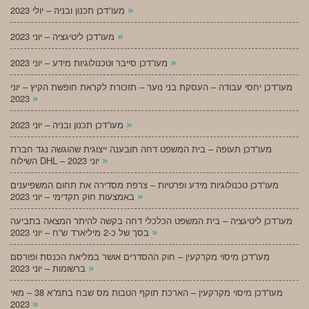
»
מעו”דכן תכנון ובניה – יולי 2023
»
מעו”דכן ליטיגציה – יוני 2023
»
מעו”דכן סייבר וטכנולוגיות מידע – יוני 2023
מעו”דכן יחסי עבודה – העסקת בני נוער – תזכורת לקראת חופשת הקיץ – יוני
»
2023
»
מעו”דכן תכנון ובניה – יוני 2023
מעו”דכן תעופה – בית המשפט דחה תובענה ייצוגית שהוגשה נגד חברת
»
השילוח DHL – יוני 2023
מעו”דכן טכנולוגיות מידע ופרטיות – צרפת מסדירה את תחום המשפיענים
»
באמצעות חוק תקדימי – יוני 2023
מעו”דכן ליטיגציה – בית המשפט הכלכלי דחה בקשה להיתר המצאה בתביעה
»
בסך של כ-2 מיליארד ש”ח – יוני 2023
מעו”דכן מיסוי מקרקעין – חוק ההסדרים אושר במליאת הכנסת ופורסם
»
ברשומות – יוני 2023
מעו”דכן מיסוי מקרקעין – הארכת תוקף הטבות מס שבח בתמ”א 38 – מאי
»
2023