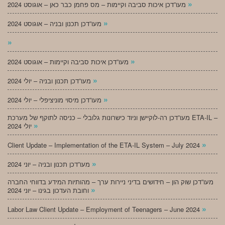
»
מעו”דכן איכות סביבה וקיימות – מס פחמן כבר כאן – אוגוסט 2024
»
מעו”דכן תכנון ובניה – אוגוסט 2024
»
»
מעו”דכן איכות סביבה וקיימות – אוגוסט 2024
»
מעו”דכן תכנון ובניה – יולי 2024
»
מעו”דכן מיסוי מוניציפלי – יולי 2024
מעו”דכן רה-לוקיישן וניוד כישרונות גלובלי – כניסה לתוקף של מערכת ETA-IL –
»
יולי 2024
»
Client Update – Implementation of the ETA-IL System – July 2024
»
מעו”דכן תכנון ובניה – יוני 2024
מעו”דכן שוק הון – חידושים בדיני ניירות ערך – מהותיות המידע בדווחי החברה
»
וחובת העדכון בגינו – יוני 2024
»
Labor Law Client Update – Employment of Teenagers – June 2024