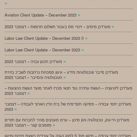
»
»
Aviation Client Update – December 2023
»
מעו”דכן מיסים – זיכויי מס בעבור תשלום תרומות – דצמבר 2023
»
Labor Law Client Update – December 2023 II
»
Labor Law Client Update – December 2023
»
מעו”דכן תכנון ובניה – דצמבר 2023
מעו”דכן סייבר וטכנולוגיות מידע – עיגון סמכויות נרחבות לשב”כ בזירת
»
הטכנולוגיה והסייבר – דצמבר 2023
מעו”דכן ליטיגציה – הגשת עתירה נגד תנאי מכרז לאחר מועד הגשת ההצעות –
»
דצמבר 2023
מעו”דכן יחסי עבודה – פסיקה תקדימית של בית הדין הארצי לעבודה – דצמבר
»
2023
מעו”דכן היי-טק, טכנולוגיה והון סיכון – ערוץ מענקים מהיר לחברות עם תזרים
»
מזומנים קצר – דצמבר 2023
מעו”דכן יחסי עבודה – תיקון מס’ 5 לחוק הגנה על עובדים בשעת חירום ותיקון