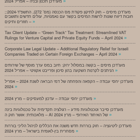
»
מעו”דכן תכנון ובניה – אפריל 2024
;מעו”דכן מיסים – חוק לתיקון פקודת מס הכנסה (מס’ 272), התשפ”ד-2024:
חובות דיווח שונות לרשות המיסים בקשר עם נאמנויות, עולים חדשים ותושבים
»
חוזרים ותיקים –
Tax Client Update – “Green Track” Tax Treatment: Streamlined VAT
»
Rulings for Venture Capital and Private Equity Funds – April 2024
Corporate Law Legal Update – Additional Regulatory Relief for Israeli
»
Companies Traded on Certain Foreign Exchanges – April 2024
מעו”דכן מיסים – בקשה במסלול ירוק: חיוב במס ערך מוסף של שירותים
»
הניתנים לקרנות השקעה בהון סיכון ופרייבט אקוויטי – אפריל 2024
מעו”דכן יחסי עבודה – הקפאה והפחתה של דמי הבראה לשנת 2024 – אפריל
»
2024
»
מעו”דכן יחסי עבודה – עדכון למעסיקים – מרץ 2024
מעו”דכן סייבר וטכנולוגיות מידע – רגולציה תקדימית על טכנולוגיות בינה
»
מלאכותית: אושר חוק ה – AI של האיחוד האירופי – מרץ 2024
מעו”דכן ליטיגציה – חוק בוררות חדש משנה את הכללים לניהול הליכי בוררות
»
מסחרית בין-לאומית בישראל – מרץ 2024