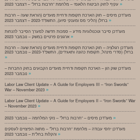
»
עקיף לחוק הביטוח הלאומי – מלחמת “חרבות ברזל” – דצמבר 2023
מעו”דכן מיסים – חוק הארכת תקופות ודחיית מועדים (הוראת שעה – חרבות
»
ברזל) (הליכי מס ומענקי סיוע), התשפ”ד-2023 – דצמבר 2023
מעו”דכן סייבר וטכנולוגיות מידע – סמכות חדשה למערך הסייבר להנחות
»
ארגונים פרטיים במשק – נובמבר 2023
מעו”דכן רגולציה – חוק הארכת תקופות ודחיית מועדים (הוראת שעה – חרבות
ברזל) (סדרי מינהל, תקופות כהונה ותאגידים), התשפ”ד-2023 – נובמבר 2023
»
מעו”דכן שוק הון – הארכת תקופות ודחיית מועדים הקבועים בחוק החברות –
»
נובמבר 2023
Labor Law Client Update – A Guide for Employers III – “Iron Swords”
»
War – November 2023
Labor Law Client Update – A Guide for Employers II – “Iron Swords” War
»
– November 2023
»
מעו”דכן מיסים – “חרבות ברזל” – נזקי המלחמה – נובמבר 2023
מעו”דכן יחסי עבודה – מלחמת “חרבות ברזל” – מתווה הפיצויים לעסקים
»
והקלות בחל”ת – נובמבר 2023