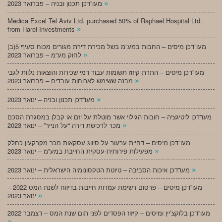
»
מעו”דכן תכנון ובניה – פברואר 2023
Medica Excel Tel Aviv Ltd. purchased 50% of Raphael Hospital Ltd.
»
from Harel Investments
מעו”דכן מיסים – החבות במע”מ בשל מכירת דירת מגורים מכוח סעיף 5(ב)
»
לחוק מע”מ – פברואר 2023
מעו”דכן מיסים – התרת קיזוז תשומות עבור דמי שכירות והוצאות נלוות לגבי
»
מבנה ששימש לארוחות עובדים – פברואר 2023
»
מעו”דכן תכנון ובניה – ינואר 2023
מעו”דכן ליטיגציה – חובות הגילוי אשר מוטלת על יזם או קבלן במסגרת הסכם
»
מכר לרכישת דירה “על הנייר” – ינואר 2023
מעו”דכן מיסים – דחיית ערעור על סיווג עסקאות מכר מקרקעין כחלק
»
מפעילות פירותית-עסקית החייבת במע”מ – ינואר 2023
»
מעו”דכן איכות הסביבה – טיוטת הטקסונומיה הישראלית – ינואר 2023
מעו”דכן מיסים – פרסום רשימת עמדות חייבות בדיווח לשנת המס 2022 –
»
ינואר 2023
מעו”דכן בלוקצ’יין ומיסים – קיזוז הפסדים לפני תום שנת המס – דצמבר 2022
»