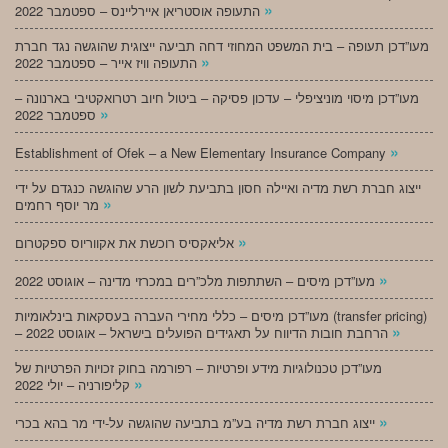
»
התעופה אוסטריאן איירליינס – ספטמבר 2022
מעו”דכן תעופה – בית המשפט המחוזי דחה תביעה ייצוגית שהוגשה נגד חברת
»
התעופה וויז אייר – ספטמבר 2022
מעו”דכן מיסוי מוניציפלי – עדכון פסיקה – ביטול חיוב רטרואקטיבי בארנונה –
»
ספטמבר 2022
»
Establishment of Ofek – a New Elementary Insurance Company
ייצוג חברת רשת מדיה ואיילה חסון בתביעת לשון הרע שהוגשה כנגדם על ידי
»
מר יוסף רחמים
»
אליאקסיס רוכשת את אקווריוס ספקטרום
»
מעו”דכן מיסים – השתתפות מלכ”רים במכרזי מדינה – אוגוסט 2022
מעו”דכן מיסים – כללי מחירי העברה בעסקאות בינלאומיות (transfer pricing)
»
– הרחבת חובות הדיווח על תאגידים הפועלים בישראל – אוגוסט 2022
מעו”דכן טכנולוגיות מידע ופרטיות – רפורמה בחוק זכויות הפרטיות של
»
קליפורניה – יולי 2022
»
ייצוג חברת רשת מדיה בע”מ בתביעה שהוגשה על-ידי מר בהא בכרי