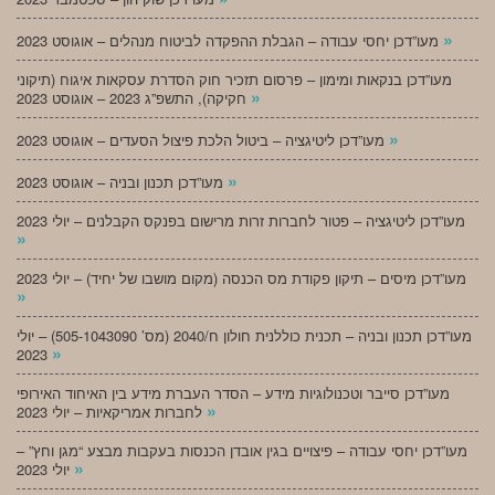
»
מעו”דכן יחסי עבודה – הגבלת ההפקדה לביטוח מנהלים – אוגוסט 2023
מעו”דכן בנקאות ומימון – פרסום תזכיר חוק הסדרת עסקאות איגוח (תיקוני
»
חקיקה), התשפ”ג 2023 – אוגוסט 2023
»
מעו”דכן ליטיגציה – ביטול הלכת פיצול הסעדים – אוגוסט 2023
»
מעו”דכן תכנון ובניה – אוגוסט 2023
מעו”דכן ליטיגציה – פטור לחברות זרות מרישום בפנקס הקבלנים – יולי 2023
»
מעו”דכן מיסים – תיקון פקודת מס הכנסה (מקום מושבו של יחיד) – יולי 2023
»
מעו”דכן תכנון ובניה – תכנית כוללנית חולון ח/2040 (מס’ 505-1043090) – יולי
»
2023
מעו”דכן סייבר וטכנולוגיות מידע – הסדר העברת מידע בין האיחוד האירופי
»
לחברות אמריקאיות – יולי 2023
מעו”דכן יחסי עבודה – פיצויים בגין אובדן הכנסות בעקבות מבצע “מגן וחץ” –
»
יולי 2023