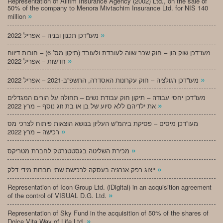
Representation of Alifim Insurance Agency (2002) Ltd., on the sale of
50% of the company to Menora Mivtachim Insurance Ltd. for NIS 140
»
million
»
מעו”דכן תכנון ובניה – אפריל 2022
מעו”דכן שוק הון – חוק שכר שווה לעובדת ולעובד (תיקון מס’ 6) – חובות דיווח
»
חדשות – אפריל 2022
»
מעו”דכן רגולציה – חוק עקרונות האסדרה, התשפ”ב-2021 – אפריל 2022
מעו”דכן יחסי עבודה – תיקון חוק עבודת נשים – תחולה על הורים המגדלים
»
את ילדיהם ללא סיוע של בן או בת זוג נוסף – מרץ 2022
מעו”דכן מיסים – פסיקת ביהמ”ש העליון בנושא הוצאות פיתוח לצרכי מס
»
רכישה – מרץ 2022
»
מכירת השליטה בגסטטנרטק לחברת מטריקס
»
ייצוג רפק אנרגיה בעסקה לרכישת שתי חברות מידי דלק
Representation of Icon Group Ltd. (iDigital) in an acquisition agreement
»
of the control of VISUAL D.G. Ltd.
Representation of Sky Fund in the acquisition of 50% of the shares of
»
Dolce Vita Way of Life Ltd.