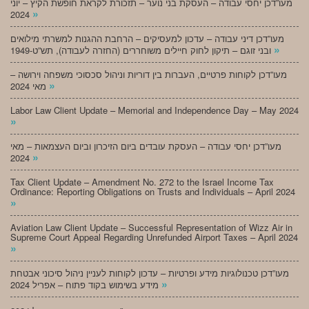
מעו”דכן יחסי עבודה – העסקת בני נוער – תזכורת לקראת חופשת הקיץ – יוני
»
2024
מעו”דכן דיני עבודה – עדכון למעסיקים – הרחבת ההגנות למשרתי מילואים
»
ובני זוגם – תיקון לחוק חיילים משוחררים (החזרה לעבודה), תש”ט-1949
מעו”דכן לקוחות פרטיים, העברות בין דוריות וניהול סכסוכי משפחה וירושה –
»
מאי 2024
Labor Law Client Update – Memorial and Independence Day – May 2024
»
מעו”דכן יחסי עבודה – העסקת עובדים ביום הזיכרון וביום העצמאות – מאי
»
2024
Tax Client Update – Amendment No. 272 to the Israel Income Tax
Ordinance: Reporting Obligations on Trusts and Individuals – April 2024
»
Aviation Law Client Update – Successful Representation of Wizz Air in
Supreme Court Appeal Regarding Unrefunded Airport Taxes – April 2024
»
מעו”דכן טכנולוגיות מידע ופרטיות – עדכון לקוחות לעניין ניהול סיכוני אבטחת
»
מידע בשימוש בקוד פתוח – אפריל 2024