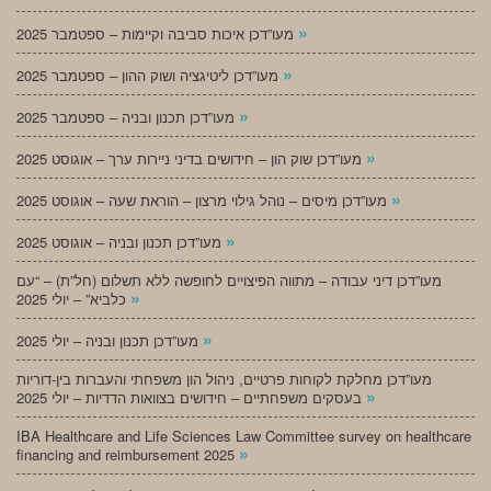
»
מעו”דכן איכות סביבה וקיימות – ספטמבר 2025
»
מעו”דכן ליטיגציה ושוק ההון – ספטמבר 2025
»
מעו”דכן תכנון ובניה – ספטמבר 2025
»
מעו”דכן שוק הון – חידושים בדיני ניירות ערך – אוגוסט 2025
»
מעו”דכן מיסים – נוהל גילוי מרצון – הוראת שעה – אוגוסט 2025
»
מעו”דכן תכנון ובניה – אוגוסט 2025
מעו”דכן דיני עבודה – מתווה הפיצויים לחופשה ללא תשלום (חל”ת) – “עם
»
כלביא” – יולי 2025
»
מעו”דכן תכנון ובניה – יולי 2025
מעו”דכן מחלקת לקוחות פרטיים, ניהול הון משפחתי והעברות בין-דוריות
»
בעסקים משפחתיים – חידושים בצוואות הדדיות – יולי 2025
IBA Healthcare and Life Sciences Law Committee survey on healthcare
»
financing and reimbursement 2025