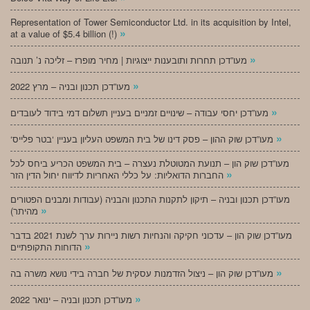
Representation of Tower Semiconductor Ltd. in its acquisition by Intel,
»
at a value of $5.4 billion (!)
»
מעו”דכן תחרות ותובענות ייצוגיות | מחיר מופרז – זליכה נ’ תנובה
»
מעו”דכן תכנון ובניה – מרץ 2022
»
מעו”דכן יחסי עבודה – שינויים זמניים בעניין תשלום דמי בידוד לעובדים
»
‘מעו”דכן שוק ההון – פסק דינו של בית המשפט העליון בעניין ‘בטר פלייס
מעו”דכן שוק הון – תנועת המטוטלת נעצרה – בית המשפט הכריע ביחס לכל
»
החברות הדואליות: על כללי האחריות לדיווח יחול הדין הזר
מעו”דכן תכנון ובניה – תיקון לתקנות התכנון והבניה (עבודות ומבנים הפטורים
»
מהיתר)
מעו”דכן שוק הון – עדכוני חקיקה והנחיות רשות ניירות ערך לשנת 2021 בדבר
»
הדוחות התקופתיים
»
מעו”דכן שוק הון – ניצול הזדמנות עסקית של חברה בידי נושא משרה בה
»
מעו”דכן תכנון ובניה – ינואר 2022