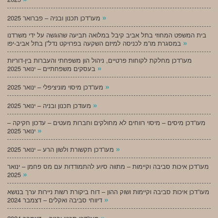
»
מעו”דכן תכנון ובניה – פברואר 2025
בית המשפט המחוזי בתל אביב קיבל במלואה תביעה שהוגשה על ידי משרדנו
»
במסגרת מו”מ לכניסה למיזם השקעה בפרויקט נדל”ן בתל אביב-יפו
מעו”דכן מחלקת לקוחות פרטיים, ניהול הון משפחתי והעברות בין-דוריות
»
בעסקים משפחתיים – ינואר 2025
»
מעו”דכן מיסוי מוניציפלי – ינואר 2025
»
מעודכן תכנון ובניה – ינואר 2025
מעו”דכן מיסים – מיסוי רווחים לא מחולקים וחברות מעטים – עדכון חקיקה –
»
ינואר 2025
»
מעו”דכן תקשורת ולשון הרע – ינואר 2025
מעו”דכן איכות סביבה וקיימות – מתווה סיוע להתמודדות עם מס פחמן – ינואר
»
2025
מעו”דכן איכות סביבה וקיימות ושוק ההון – דוח ביקורת רשות ניירות ערך בנושא
»
דיווחי סביבה ואקלים – דצמבר 2024
»