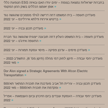
הטמעת כללי ESG בחברות ישראליות נמצאת בצומת – ימים יגידו האם ובאיזה
»
אופן יאומצו הכללים בשוק ההון המקומי
מעו”דכן תעופה – בית המשפט דחה דרישה לגילוי מסמכים שהוגשה נגד
»
בריטיש איירוויז ודלתא איירליינס – יוני 2022
»
מעו”דכן תכנון ובניה – יוני 2022
מעו”דכן תעופה – בית המשפט העליון דחה תובענה ייצוגית שהוגשה נגד חברת
»
התעופה איזיג’ט – יוני 2022
»
מעו”דכן מיסים – עדכון פסיקה – מיסוי עסקת תמורות – יוני 2022
מעו”דכן יחסי עבודה – תיקון לחוק דמי מחלה (תיקון מס’ 6), התשפ”ב-2022 –
»
מאי 2022
Dor Alon signed a Strategic Agreements With Afcon Electric
»
Transportation
מעו”דכן תכנון ובניה – עיריית תל אביב מעדכנת את תוכנית המתאר תא/500
»
ומקדמת את תוכנית תא/5500 – מאי 2022
מעו”דכן יחסי עבודה – העסקת עובדים ביום הזיכרון וביום העצמאות – אפריל
»
2022