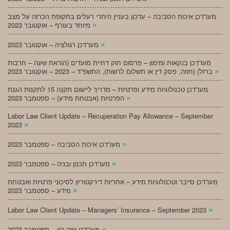
מעו”דכן איכות הסביבה – עדכון בעניין היתרי רעלים בתקופת הכרזה על מצב
»
מיוחד בעורף – אוקטובר 2023
»
מעו”דכן רגולציה – אוקטובר 2023
מעו”דכן בנקאות ומימון – פרסום חוק דחיית מועדים (הוראת שעה – חרבות
»
ברזל) (חוזה, פסק דין או תשלום לרשות), התשפ”ד – 2023 – אוקטובר 2023
מעו”דכן טכנולוגיות מידע ופרטיות – מדריך ליישום תקנה 15 לתקנות הגנת
»
הפרטיות (אבטחת מידע) – ספטמבר 2023
Labor Law Client Update – Recuperation Pay Allowance – September
»
2023
»
מעו”דכן איכות הסביבה – ספטמבר 2023
»
מעו”דכן תכנון ובניה – ספטמבר 2023
מעו”דכן סייבר וטכנולוגיות מידע – אחריות דירקטוריון לסיכוני פרטיות ואבטחת
»
מידע – ספטמבר 2023
»
Labor Law Client Update – Managers’ Insurance – September 2023
»
מעו”דכן שוק הון – ספטמבר 2023