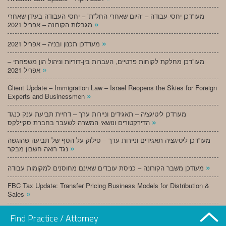
מעו”דכן יחסי עבודה – ‘היום שאחרי החל”ת’ – יחסי העבודה בעידן שאחרי
»
מגבלות הקורונה – אפריל 2021
»
מעו”דכן תכנון ובניה – אפריל 2021
מעו”דכן מחלקת לקוחות פרטיים, העברות בין-דוריות וניהול הון משפחתי –
»
אפריל 2021
Client Update – Immigration Law – Israel Reopens the Skies for Foreign
»
Experts and Businessmen
מעו”דכן ליטיגציה – תאגידים וניירות ערך – דחיית תביעת ענק כנגד
»
הדירקטורים ונושאי המשרה לשעבר בחברת סקיילקס
מעו”דכן ליטיגציה תאגידים וניירות ערך – סילוק על הסף של תביעה שהוגשה
»
נגד רואה חשבון מבקר
»
מעודכן משבר הקורונה – כניסת עובדים שאינם מחוסנים למקומות עבודה
FBC Tax Update: Transfer Pricing Business Models for Distribution &
»
Sales
»
מעו”דכן תכנון ובניה – מרץ 2021
Find Practice / Attorney