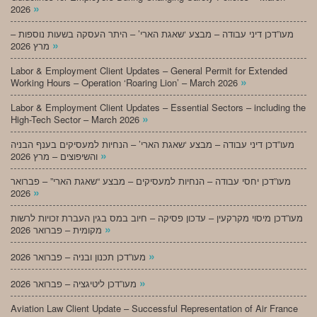
»
2026
מעו”דכן דיני עבודה – מבצע ‘שאגת הארי’ – היתר העסקה בשעות נוספות –
»
מרץ 2026
Labor & Employment Client Updates – General Permit for Extended
»
Working Hours – Operation ‘Roaring Lion’ – March 2026
Labor & Employment Client Updates – Essential Sectors – including the
»
High-Tech Sector – March 2026
מעו”דכן דיני עבודה – מבצע ‘שאגת הארי’ – הנחיות למעסיקים בענף הבניה
»
והשיפוצים – מרץ 2026
מעו”דכן יחסי עבודה – הנחיות למעסיקים – מבצע “שאגת הארי” – פברואר
»
2026
מעו”דכן מיסוי מקרקעין – עדכון פסיקה – חיוב במס בגין העברת זכויות לרשות
»
מקומית – פברואר 2026
»
מעו”דכן תכנון ובניה – פברואר 2026
»
מעו”דכן ליטיגציה – פברואר 2026
Aviation Law Client Update – Successful Representation of Air France