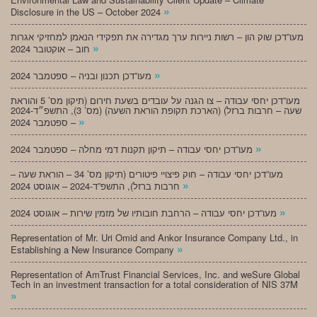
»
Disclosure in the US – October 2024
מעו”דכן שוק הון – רשות ניירות ערך מגדירה את תפקידי הנאמן למחזיקי אגרות
»
חוב – אוקטובר 2024
»
מעו”דכן תכנון ובניה – ספטמבר 2024
מעו”דכן יחסי עבודה – צו הגנה על עובדים בשעת חירום (תיקון מס’ 5 והוראת
שעה – חרבות ברזל) (הארכת תקופת הוראת השעה) (מס’ 3), התשפ״ד-2024
»
– ספטמבר 2024
»
מעו”דכן יחסי עבודה – תיקון תקנות דמי מחלה – ספטמבר 2024
מעו”דכן יחסי עבודה – חוק פיצויי פיטורים (תיקון מס’ 34 – הוראת שעה –
»
חרבות ברזל), התשפ”ד-2024 – אוגוסט 2024
»
מעו”דכן יחסי עבודה – הרחבת חובותיו של מזמין שירות – אוגוסט 2024
Representation of Mr. Uri Omid and Ankor Insurance Company Ltd., in
»
Establishing a New Insurance Company
Representation of AmTrust Financial Services, Inc. and weSure Global
Tech in an investment transaction for a total consideration of NIS 37M
»