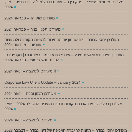
מעו”דכן מיסוי מוניציפלי – פסק דין תשתיות נפט בע”מ נ’ עיריית חיפה – מרץ
»
2024
»
מעו”דכן שוק הון – פברואר 2024
»
מעו”דכן תכנון ובניה – פברואר 2024
מעו”דכן יחסי עבודה – יום שבתון יום הבחירות לרשויות מקומיות ולמועצות
»
אזוריות – פברואר 2024
מעו”דכן סייבר וטכנולוגיות מידע – איסוף מידע פומבי באינטרנט | סקרייפינג |
»
הפרת תנאי שימוש – פברואר 2024
»
מעו”דכן ליטיגציה – ינואר 2024 II
»
Corporate Law Client Update – January 2024
»
מעו”דכן תכנון ובניה – ינואר 2024
מעו”דכן רגולציה – צו הארכת תקופות ודחיית מועדים התשפ”ד-2024 – ינואר
»
2024
»
מעו”דכן ליטיגציה – ינואר 2024
מעו”דכן יחסי עבודה – תקנות להגברת האכיפה של דיני עבודה – דצמבר 2023