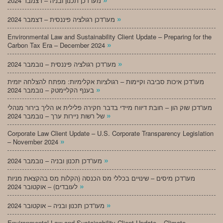
מעו”דכן תכנון ובניה – דצמבר 2024
»
מעו”דכן רגולציה פיננסית – דצמבר 2024
Environmental Law and Sustainability Client Update – Preparing for the
»
Carbon Tax Era – December 2024
»
מעו”דכן רגולציה פיננסית – נובמבר 2024
מעו”דכן איכות סביבה וקיימות – רגולציות אקלימיות: מפתח להצלחה יזמית
»
בענף הקליימטק – נובמבר 2024
מעו”דכן שוק הון – חובת דיווח מיידי בדבר חקירה פלילית או הליך בירור מנהלי
»
של רשות ניירות ערך – נובמבר 2024
Corporate Law Client Update – U.S. Corporate Transparency Legislation
»
– November 2024
»
מעו”דכן תכנון ובניה – נובמבר 2024
מעו”דכן מיסים – שינויים בכללי מס הכנסה (הקלות מס בהקצאת מניות
»
לעובדים) – אוקטובר 2024
»
מעו”דכן תכנון ובניה – אוקטובר 2024
Environmental Law and Sustainability Client Update – Climate