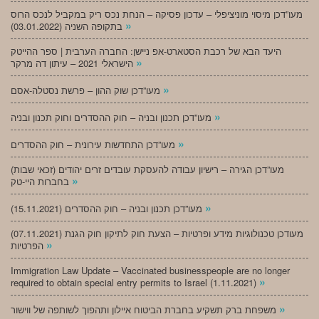
מעו”דכן מיסוי מוניציפלי – עדכון פסיקה – הנחת נכס ריק במקביל לנכס הרוס
»
בתקופה השניה (03.01.2022)
היעד הבא של רכבת הסטארט-אפ ניישן: החברה הערבית | ספר ההייטק
»
הישראלי 2021 – עיתון דה מרקר
»
מעו”דכן שוק ההון – פרשת נסטלה-אסם
»
מעו”דכן תכנון ובניה – חוק ההסדרים וחוק תכנון ובניה
»
מעו”דכן התחדשות עירונית – חוק ההסדרים
מעו”דכן הגירה – רישיון עבודה להעסקת עובדים זרים יהודים (זכאי שבות)
»
בחברות היי-טק
»
מעו”דכן תכנון ובניה – חוק ההסדרים (15.11.2021)
(07.11.2021) מעודכן טכנולוגיות מידע ופרטיות – הצעת חוק לתיקון חוק הגנת
»
הפרטיות
Immigration Law Update – Vaccinated businesspeople are no longer
»
required to obtain special entry permits to Israel (1.11.2021)
»
משפחת ברק תשקיע בחברת הביטוח איילון ותהפוך לשותפה של ווישור