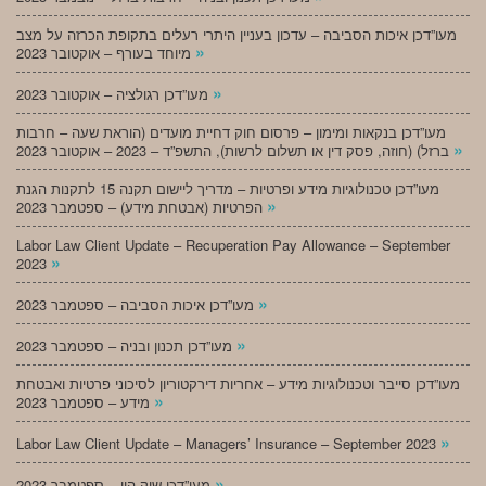
מעו”דכן איכות הסביבה – עדכון בעניין היתרי רעלים בתקופת הכרזה על מצב
»
מיוחד בעורף – אוקטובר 2023
»
מעו”דכן רגולציה – אוקטובר 2023
מעו”דכן בנקאות ומימון – פרסום חוק דחיית מועדים (הוראת שעה – חרבות
»
ברזל) (חוזה, פסק דין או תשלום לרשות), התשפ”ד – 2023 – אוקטובר 2023
מעו”דכן טכנולוגיות מידע ופרטיות – מדריך ליישום תקנה 15 לתקנות הגנת
»
הפרטיות (אבטחת מידע) – ספטמבר 2023
Labor Law Client Update – Recuperation Pay Allowance – September
»
2023
»
מעו”דכן איכות הסביבה – ספטמבר 2023
»
מעו”דכן תכנון ובניה – ספטמבר 2023
מעו”דכן סייבר וטכנולוגיות מידע – אחריות דירקטוריון לסיכוני פרטיות ואבטחת
»
מידע – ספטמבר 2023
»
Labor Law Client Update – Managers’ Insurance – September 2023
»
מעו”דכן שוק הון – ספטמבר 2023