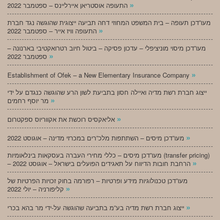
»
התעופה אוסטריאן איירליינס – ספטמבר 2022
מעו”דכן תעופה – בית המשפט המחוזי דחה תביעה ייצוגית שהוגשה נגד חברת
»
התעופה וויז אייר – ספטמבר 2022
מעו”דכן מיסוי מוניציפלי – עדכון פסיקה – ביטול חיוב רטרואקטיבי בארנונה –
»
ספטמבר 2022
»
Establishment of Ofek – a New Elementary Insurance Company
ייצוג חברת רשת מדיה ואיילה חסון בתביעת לשון הרע שהוגשה כנגדם על ידי
»
מר יוסף רחמים
»
אליאקסיס רוכשת את אקווריוס ספקטרום
»
מעו”דכן מיסים – השתתפות מלכ”רים במכרזי מדינה – אוגוסט 2022
מעו”דכן מיסים – כללי מחירי העברה בעסקאות בינלאומיות (transfer pricing)
»
– הרחבת חובות הדיווח על תאגידים הפועלים בישראל – אוגוסט 2022
מעו”דכן טכנולוגיות מידע ופרטיות – רפורמה בחוק זכויות הפרטיות של
»
קליפורניה – יולי 2022
»
ייצוג חברת רשת מדיה בע”מ בתביעה שהוגשה על-ידי מר בהא בכרי