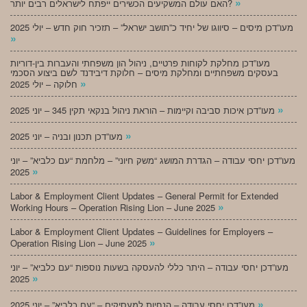
»
האם עולם המשקיעים הכשירים ייפתח לישראלים רבים יותר?
מעו”דכן מיסים – סיווגו של יחיד כ”תושב ישראל” – תזכיר חוק חדש – יולי 2025
»
מעו”דכן מחלקת לקוחות פרטיים, ניהול הון משפחתי והעברות בין-דוריות
בעסקים משפחתיים ומחלקת מיסים – חלוקת דיבידנד לשם ביצוע הסכמי
»
חלוקה – יולי 2025
»
מעו”דכן איכות סביבה וקיימות – הוראת ניהול בנקאי תקין 345 – יוני 2025
»
מעו”דכן תכנון ובניה – יוני 2025
מעו”דכן יחסי עבודה – הגדרת המושג “משק חיוני” – מלחמת “עם כלביא” – יוני
»
2025
Labor & Employment Client Updates – General Permit for Extended
»
Working Hours – Operation Rising Lion – June 2025
Labor & Employment Client Updates – Guidelines for Employers –
»
Operation Rising Lion – June 2025
מעו”דכן יחסי עבודה – היתר כללי להעסקה בשעות נוספות “עם כלביא” – יוני
»
2025
»
מעו”דכן יחסי עבודה – הנחיות למעסיקים – “עם כלביא” – יוני 2025