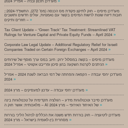
»
מעו”דכן תכנון ובניה – אפריל 2024
;מעו”דכן מיסים – חוק לתיקון פקודת מס הכנסה (מס’ 272), התשפ”ד-2024:
חובות דיווח שונות לרשות המיסים בקשר עם נאמנויות, עולים חדשים ותושבים
»
חוזרים ותיקים –
Tax Client Update – “Green Track” Tax Treatment: Streamlined VAT
»
Rulings for Venture Capital and Private Equity Funds – April 2024
Corporate Law Legal Update – Additional Regulatory Relief for Israeli
»
Companies Traded on Certain Foreign Exchanges – April 2024
מעו”דכן מיסים – בקשה במסלול ירוק: חיוב במס ערך מוסף של שירותים
»
הניתנים לקרנות השקעה בהון סיכון ופרייבט אקוויטי – אפריל 2024
מעו”דכן יחסי עבודה – הקפאה והפחתה של דמי הבראה לשנת 2024 – אפריל
»
2024
»
מעו”דכן יחסי עבודה – עדכון למעסיקים – מרץ 2024
מעו”דכן סייבר וטכנולוגיות מידע – רגולציה תקדימית על טכנולוגיות בינה
»
מלאכותית: אושר חוק ה – AI של האיחוד האירופי – מרץ 2024
מעו”דכן ליטיגציה – חוק בוררות חדש משנה את הכללים לניהול הליכי בוררות
»
מסחרית בין-לאומית בישראל – מרץ 2024