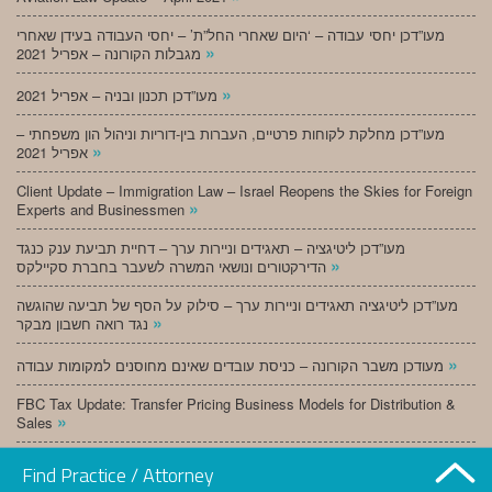
מעו”דכן יחסי עבודה – ‘היום שאחרי החל”ת’ – יחסי העבודה בעידן שאחרי
»
מגבלות הקורונה – אפריל 2021
»
מעו”דכן תכנון ובניה – אפריל 2021
מעו”דכן מחלקת לקוחות פרטיים, העברות בין-דוריות וניהול הון משפחתי –
»
אפריל 2021
Client Update – Immigration Law – Israel Reopens the Skies for Foreign
»
Experts and Businessmen
מעו”דכן ליטיגציה – תאגידים וניירות ערך – דחיית תביעת ענק כנגד
»
הדירקטורים ונושאי המשרה לשעבר בחברת סקיילקס
מעו”דכן ליטיגציה תאגידים וניירות ערך – סילוק על הסף של תביעה שהוגשה
»
נגד רואה חשבון מבקר
»
מעודכן משבר הקורונה – כניסת עובדים שאינם מחוסנים למקומות עבודה
FBC Tax Update: Transfer Pricing Business Models for Distribution &
»
Sales
»
מעו”דכן תכנון ובניה – מרץ 2021
Find Practice / Attorney