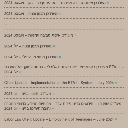
»
מעו”דכן איכות סביבה וקיימות – מס פחמן כבר כאן – אוגוסט 2024
»
מעו”דכן תכנון ובניה – אוגוסט 2024
»
»
מעו”דכן איכות סביבה וקיימות – אוגוסט 2024
»
מעו”דכן תכנון ובניה – יולי 2024
»
מעו”דכן מיסוי מוניציפלי – יולי 2024
מעו”דכן רה-לוקיישן וניוד כישרונות גלובלי – כניסה לתוקף של מערכת ETA-IL –
»
יולי 2024
»
Client Update – Implementation of the ETA-IL System – July 2024
»
מעו”דכן תכנון ובניה – יוני 2024
מעו”דכן שוק הון – חידושים בדיני ניירות ערך – מהותיות המידע בדווחי החברה
»
וחובת העדכון בגינו – יוני 2024
»
Labor Law Client Update – Employment of Teenagers – June 2024