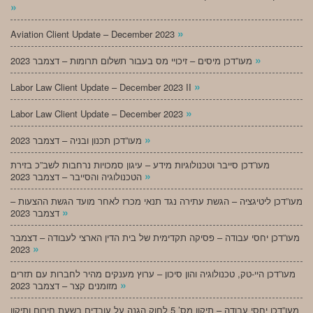
»
»
Aviation Client Update – December 2023
»
מעו”דכן מיסים – זיכויי מס בעבור תשלום תרומות – דצמבר 2023
»
Labor Law Client Update – December 2023 II
»
Labor Law Client Update – December 2023
»
מעו”דכן תכנון ובניה – דצמבר 2023
מעו”דכן סייבר וטכנולוגיות מידע – עיגון סמכויות נרחבות לשב”כ בזירת
»
הטכנולוגיה והסייבר – דצמבר 2023
מעו”דכן ליטיגציה – הגשת עתירה נגד תנאי מכרז לאחר מועד הגשת ההצעות –
»
דצמבר 2023
מעו”דכן יחסי עבודה – פסיקה תקדימית של בית הדין הארצי לעבודה – דצמבר
»
2023
מעו”דכן היי-טק, טכנולוגיה והון סיכון – ערוץ מענקים מהיר לחברות עם תזרים
»
מזומנים קצר – דצמבר 2023
מעו”דכן יחסי עבודה – תיקון מס’ 5 לחוק הגנה על עובדים בשעת חירום ותיקון