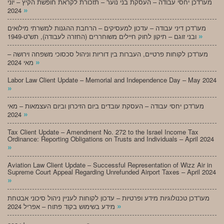
מעו”דכן יחסי עבודה – העסקת בני נוער – תזכורת לקראת חופשת הקיץ – יוני
»
2024
מעו”דכן דיני עבודה – עדכון למעסיקים – הרחבת ההגנות למשרתי מילואים
»
ובני זוגם – תיקון לחוק חיילים משוחררים (החזרה לעבודה), תש”ט-1949
מעו”דכן לקוחות פרטיים, העברות בין דוריות וניהול סכסוכי משפחה וירושה –
»
מאי 2024
Labor Law Client Update – Memorial and Independence Day – May 2024
»
מעו”דכן יחסי עבודה – העסקת עובדים ביום הזיכרון וביום העצמאות – מאי
»
2024
Tax Client Update – Amendment No. 272 to the Israel Income Tax
Ordinance: Reporting Obligations on Trusts and Individuals – April 2024
»
Aviation Law Client Update – Successful Representation of Wizz Air in
Supreme Court Appeal Regarding Unrefunded Airport Taxes – April 2024
»
מעו”דכן טכנולוגיות מידע ופרטיות – עדכון לקוחות לעניין ניהול סיכוני אבטחת
»
מידע בשימוש בקוד פתוח – אפריל 2024