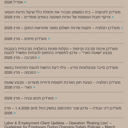
»
אפריל 2026
מעו”דכן ליטיגציה – בית המשפט מבהיר את תחולת כלל שיקול הדעת העסקי
»
והיקף חובת הנאמנות של ועדות השקעה בגופים מוסדיים – מרץ 2026
»
מעו”דכן רגולציה – תקנות שירותי תשלום (פטור מהוראות החוק) – מרץ 2026
»
מעו”דכן מיסים – מרץ 2026
מעו”דכן איכות סביבה וקיימות – הקלות זמניות ברגולציה סביבתית בעקבות
מבצע “שאגת הארי” – עדכון לתעשייה בהתאם להנחיות המשרד להגנת
»
הסביבה – מרץ 2026
מעו”דכן סייבר וטכנולוגיות מידע – גילוי דעת הרשות להגנת הפרטיות בנושא
»
הסכמה – מרץ 2026
מעו”דכן רגולציה – הצעת חוק הארכת תקופות ודחיית מועדים – מבצע שאגת
»
הארי – מרץ 2026
»
מעו”דכן תכנון ובניה – מרץ 2026
מעו”דכן דיני עבודה – עדכון שכר המינימום במשק החל מיום 1.4.2026 – מרץ
»
2026
Labor & Employment Client Updates – Operation ‘Roaring Lion’ –
Guidelines for Employers During Changing Safety Policies – March