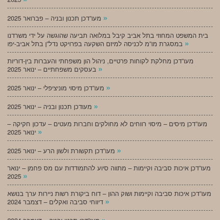
»
מעו”דכן תכנון ובניה – פברואר 2025
בית המשפט המחוזי בתל אביב קיבל במלואה תביעה שהוגשה על ידי משרדנו
»
במסגרת מו”מ לכניסה למיזם השקעה בפרויקט נדל”ן בתל אביב-יפו
מעו”דכן מחלקת לקוחות פרטיים, ניהול הון משפחתי והעברות בין-דוריות
»
בעסקים משפחתיים – ינואר 2025
»
מעו”דכן מיסוי מוניציפלי – ינואר 2025
»
מעודכן תכנון ובניה – ינואר 2025
מעו”דכן מיסים – מיסוי רווחים לא מחולקים וחברות מעטים – עדכון חקיקה –
»
ינואר 2025
»
מעו”דכן תקשורת ולשון הרע – ינואר 2025
מעו”דכן איכות סביבה וקיימות – מתווה סיוע להתמודדות עם מס פחמן – ינואר
»
2025
מעו”דכן איכות סביבה וקיימות ושוק ההון – דוח ביקורת רשות ניירות ערך בנושא
»
דיווחי סביבה ואקלים – דצמבר 2024
»