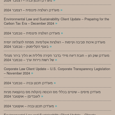
מעו”דכן תכנון ובניה – דצמבר 2024
»
מעו”דכן רגולציה פיננסית – דצמבר 2024
Environmental Law and Sustainability Client Update – Preparing for the
»
Carbon Tax Era – December 2024
»
מעו”דכן רגולציה פיננסית – נובמבר 2024
מעו”דכן איכות סביבה וקיימות – רגולציות אקלימיות: מפתח להצלחה יזמית
»
בענף הקליימטק – נובמבר 2024
מעו”דכן שוק הון – חובת דיווח מיידי בדבר חקירה פלילית או הליך בירור מנהלי
»
של רשות ניירות ערך – נובמבר 2024
Corporate Law Client Update – U.S. Corporate Transparency Legislation
»
– November 2024
»
מעו”דכן תכנון ובניה – נובמבר 2024
מעו”דכן מיסים – שינויים בכללי מס הכנסה (הקלות מס בהקצאת מניות
»
לעובדים) – אוקטובר 2024
»
מעו”דכן תכנון ובניה – אוקטובר 2024
Environmental Law and Sustainability Client Update – Climate