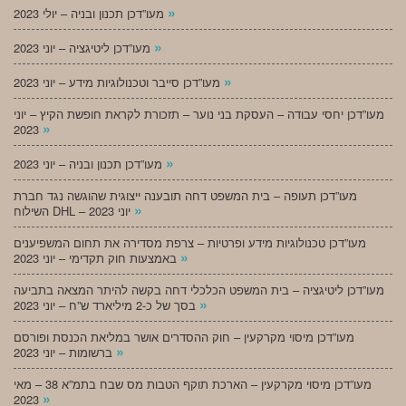
»
מעו”דכן תכנון ובניה – יולי 2023
»
מעו”דכן ליטיגציה – יוני 2023
»
מעו”דכן סייבר וטכנולוגיות מידע – יוני 2023
מעו”דכן יחסי עבודה – העסקת בני נוער – תזכורת לקראת חופשת הקיץ – יוני
»
2023
»
מעו”דכן תכנון ובניה – יוני 2023
מעו”דכן תעופה – בית המשפט דחה תובענה ייצוגית שהוגשה נגד חברת
»
השילוח DHL – יוני 2023
מעו”דכן טכנולוגיות מידע ופרטיות – צרפת מסדירה את תחום המשפיענים
»
באמצעות חוק תקדימי – יוני 2023
מעו”דכן ליטיגציה – בית המשפט הכלכלי דחה בקשה להיתר המצאה בתביעה
»
בסך של כ-2 מיליארד ש”ח – יוני 2023
מעו”דכן מיסוי מקרקעין – חוק ההסדרים אושר במליאת הכנסת ופורסם
»
ברשומות – יוני 2023
מעו”דכן מיסוי מקרקעין – הארכת תוקף הטבות מס שבח בתמ”א 38 – מאי
»
2023