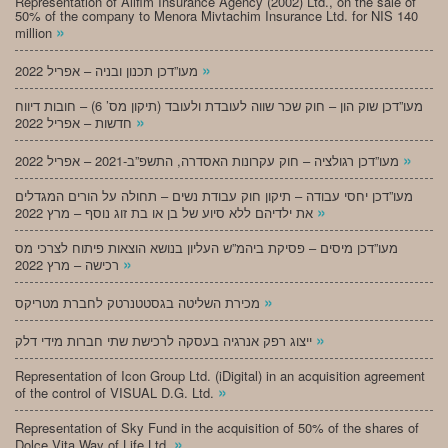
Representation of Alifim Insurance Agency (2002) Ltd., on the sale of
50% of the company to Menora Mivtachim Insurance Ltd. for NIS 140
»
million
»
מעו”דכן תכנון ובניה – אפריל 2022
מעו”דכן שוק הון – חוק שכר שווה לעובדת ולעובד (תיקון מס’ 6) – חובות דיווח
»
חדשות – אפריל 2022
»
מעו”דכן רגולציה – חוק עקרונות האסדרה, התשפ”ב-2021 – אפריל 2022
מעו”דכן יחסי עבודה – תיקון חוק עבודת נשים – תחולה על הורים המגדלים
»
את ילדיהם ללא סיוע של בן או בת זוג נוסף – מרץ 2022
מעו”דכן מיסים – פסיקת ביהמ”ש העליון בנושא הוצאות פיתוח לצרכי מס
»
רכישה – מרץ 2022
»
מכירת השליטה בגסטטנרטק לחברת מטריקס
»
ייצוג רפק אנרגיה בעסקה לרכישת שתי חברות מידי דלק
Representation of Icon Group Ltd. (iDigital) in an acquisition agreement
»
of the control of VISUAL D.G. Ltd.
Representation of Sky Fund in the acquisition of 50% of the shares of
»
Dolce Vita Way of Life Ltd.