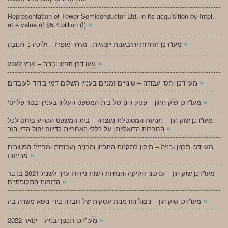
Representation of Tower Semiconductor Ltd. in its acquisition by Intel,
»
at a value of $5.4 billion (!)
»
מעו”דכן תחרות ותובענות ייצוגיות | מחיר מופרז – זליכה נ’ תנובה
»
מעו”דכן תכנון ובניה – מרץ 2022
»
מעו”דכן יחסי עבודה – שינויים זמניים בעניין תשלום דמי בידוד לעובדים
»
‘מעו”דכן שוק ההון – פסק דינו של בית המשפט העליון בעניין ‘בטר פלייס
מעו”דכן שוק הון – תנועת המטוטלת נעצרה – בית המשפט הכריע ביחס לכל
»
החברות הדואליות: על כללי האחריות לדיווח יחול הדין הזר
מעו”דכן תכנון ובניה – תיקון לתקנות התכנון והבניה (עבודות ומבנים הפטורים
»
מהיתר)
מעו”דכן שוק הון – עדכוני חקיקה והנחיות רשות ניירות ערך לשנת 2021 בדבר
»
הדוחות התקופתיים
»
מעו”דכן שוק הון – ניצול הזדמנות עסקית של חברה בידי נושא משרה בה
»
מעו”דכן תכנון ובניה – ינואר 2022