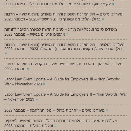
»
עקיף לחוק הביטוח הלאומי – מלחמת “חרבות ברזל” – דצמבר 2023
מעו”דכן מיסים – חוק הארכת תקופות ודחיית מועדים (הוראת שעה – חרבות
»
ברזל) (הליכי מס ומענקי סיוע), התשפ”ד-2023 – דצמבר 2023
מעו”דכן סייבר וטכנולוגיות מידע – סמכות חדשה למערך הסייבר להנחות
»
ארגונים פרטיים במשק – נובמבר 2023
מעו”דכן רגולציה – חוק הארכת תקופות ודחיית מועדים (הוראת שעה – חרבות
ברזל) (סדרי מינהל, תקופות כהונה ותאגידים), התשפ”ד-2023 – נובמבר 2023
»
מעו”דכן שוק הון – הארכת תקופות ודחיית מועדים הקבועים בחוק החברות –
»
נובמבר 2023
Labor Law Client Update – A Guide for Employers III – “Iron Swords”
»
War – November 2023
Labor Law Client Update – A Guide for Employers II – “Iron Swords” War
»
– November 2023
»
מעו”דכן מיסים – “חרבות ברזל” – נזקי המלחמה – נובמבר 2023
מעו”דכן יחסי עבודה – מלחמת “חרבות ברזל” – מתווה הפיצויים לעסקים
»
והקלות בחל”ת – נובמבר 2023