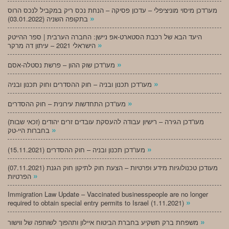
מעו”דכן מיסוי מוניציפלי – עדכון פסיקה – הנחת נכס ריק במקביל לנכס הרוס
»
בתקופה השניה (03.01.2022)
היעד הבא של רכבת הסטארט-אפ ניישן: החברה הערבית | ספר ההייטק
»
הישראלי 2021 – עיתון דה מרקר
»
מעו”דכן שוק ההון – פרשת נסטלה-אסם
»
מעו”דכן תכנון ובניה – חוק ההסדרים וחוק תכנון ובניה
»
מעו”דכן התחדשות עירונית – חוק ההסדרים
מעו”דכן הגירה – רישיון עבודה להעסקת עובדים זרים יהודים (זכאי שבות)
»
בחברות היי-טק
»
מעו”דכן תכנון ובניה – חוק ההסדרים (15.11.2021)
(07.11.2021) מעודכן טכנולוגיות מידע ופרטיות – הצעת חוק לתיקון חוק הגנת
»
הפרטיות
Immigration Law Update – Vaccinated businesspeople are no longer
»
required to obtain special entry permits to Israel (1.11.2021)
»
משפחת ברק תשקיע בחברת הביטוח איילון ותהפוך לשותפה של ווישור