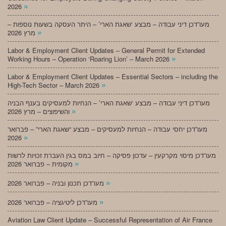
»
2026
מעו”דכן דיני עבודה – מבצע ‘שאגת הארי’ – היתר העסקה בשעות נוספות –
»
מרץ 2026
Labor & Employment Client Updates – General Permit for Extended
»
Working Hours – Operation ‘Roaring Lion’ – March 2026
Labor & Employment Client Updates – Essential Sectors – including the
»
High-Tech Sector – March 2026
מעו”דכן דיני עבודה – מבצע ‘שאגת הארי’ – הנחיות למעסיקים בענף הבניה
»
והשיפוצים – מרץ 2026
מעו”דכן יחסי עבודה – הנחיות למעסיקים – מבצע “שאגת הארי” – פברואר
»
2026
מעו”דכן מיסוי מקרקעין – עדכון פסיקה – חיוב במס בגין העברת זכויות לרשות
»
מקומית – פברואר 2026
»
מעו”דכן תכנון ובניה – פברואר 2026
»
מעו”דכן ליטיגציה – פברואר 2026
Aviation Law Client Update – Successful Representation of Air France