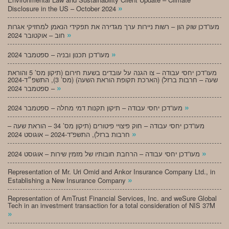
»
Disclosure in the US – October 2024
מעו”דכן שוק הון – רשות ניירות ערך מגדירה את תפקידי הנאמן למחזיקי אגרות
»
חוב – אוקטובר 2024
»
מעו”דכן תכנון ובניה – ספטמבר 2024
מעו”דכן יחסי עבודה – צו הגנה על עובדים בשעת חירום (תיקון מס’ 5 והוראת
שעה – חרבות ברזל) (הארכת תקופת הוראת השעה) (מס’ 3), התשפ״ד-2024
»
– ספטמבר 2024
»
מעו”דכן יחסי עבודה – תיקון תקנות דמי מחלה – ספטמבר 2024
מעו”דכן יחסי עבודה – חוק פיצויי פיטורים (תיקון מס’ 34 – הוראת שעה –
»
חרבות ברזל), התשפ”ד-2024 – אוגוסט 2024
»
מעו”דכן יחסי עבודה – הרחבת חובותיו של מזמין שירות – אוגוסט 2024
Representation of Mr. Uri Omid and Ankor Insurance Company Ltd., in
»
Establishing a New Insurance Company
Representation of AmTrust Financial Services, Inc. and weSure Global
Tech in an investment transaction for a total consideration of NIS 37M
»