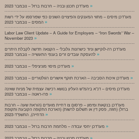
»
מעו”דכן תכנון ובניה – חרבות ברזל – נובמבר 2023
מעו”דכן מיסים – מתווי המענקים והפיצויים השונים כפי שפורסמו על ידי רשות
»
המסים – נובמבר 2023
Labor Law Client Update – A Guide for Employers – “Iron Swords” War –
»
November 2023
מעו”דכן רה-לוקיישן וניוד כישרונות גלובלי – הקצאה חדשה לקבלת היתרים
»
להעסקת עובדים זרים בענפי התעשייה – נובמבר 2023
»
מעו”דכן מיסוי מוניציפלי – נובמבר 2023
»
מעו”דכן איכות הסביבה – הארכת תוקף אישורים רגולטוריים – נובמבר 2023
מעו”דכן מיסים – דנ”א ביהמ”ש העליון בנושא רכישה עצמית של מניות שאינה
»
פרו-ראטה – נובמבר 2023
מעו”דכן בנקאות ומימון – פרסום צו דחיית מועדים (הוראת שעה – חרבות
ברזל) (חוזה, פסק דין או תשלום לרשות) (הארכת התקופה הקובעת ותקופת
»
הדחייה), התשפ”ד-2023
»
מעו”דכן יחסי עבודה – מלחמת חרבות ברזל – נובמבר 2023
»
מעו”דכן תכנון ובניה – חרבות ברזל – נובמבר 2023