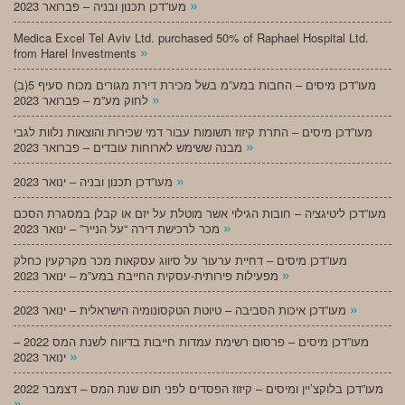
»
מעו”דכן תכנון ובניה – פברואר 2023
Medica Excel Tel Aviv Ltd. purchased 50% of Raphael Hospital Ltd.
»
from Harel Investments
מעו”דכן מיסים – החבות במע”מ בשל מכירת דירת מגורים מכוח סעיף 5(ב)
»
לחוק מע”מ – פברואר 2023
מעו”דכן מיסים – התרת קיזוז תשומות עבור דמי שכירות והוצאות נלוות לגבי
»
מבנה ששימש לארוחות עובדים – פברואר 2023
»
מעו”דכן תכנון ובניה – ינואר 2023
מעו”דכן ליטיגציה – חובות הגילוי אשר מוטלת על יזם או קבלן במסגרת הסכם
»
מכר לרכישת דירה “על הנייר” – ינואר 2023
מעו”דכן מיסים – דחיית ערעור על סיווג עסקאות מכר מקרקעין כחלק
»
מפעילות פירותית-עסקית החייבת במע”מ – ינואר 2023
»
מעו”דכן איכות הסביבה – טיוטת הטקסונומיה הישראלית – ינואר 2023
מעו”דכן מיסים – פרסום רשימת עמדות חייבות בדיווח לשנת המס 2022 –
»
ינואר 2023
מעו”דכן בלוקצ’יין ומיסים – קיזוז הפסדים לפני תום שנת המס – דצמבר 2022
»