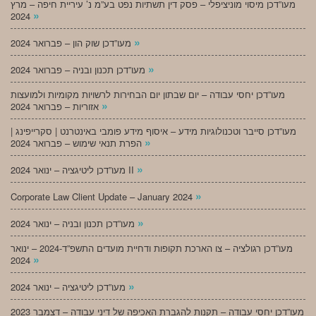
מעו”דכן מיסוי מוניציפלי – פסק דין תשתיות נפט בע”מ נ’ עיריית חיפה – מרץ
»
2024
»
מעו”דכן שוק הון – פברואר 2024
»
מעו”דכן תכנון ובניה – פברואר 2024
מעו”דכן יחסי עבודה – יום שבתון יום הבחירות לרשויות מקומיות ולמועצות
»
אזוריות – פברואר 2024
מעו”דכן סייבר וטכנולוגיות מידע – איסוף מידע פומבי באינטרנט | סקרייפינג |
»
הפרת תנאי שימוש – פברואר 2024
»
מעו”דכן ליטיגציה – ינואר 2024 II
»
Corporate Law Client Update – January 2024
»
מעו”דכן תכנון ובניה – ינואר 2024
מעו”דכן רגולציה – צו הארכת תקופות ודחיית מועדים התשפ”ד-2024 – ינואר
»
2024
»
מעו”דכן ליטיגציה – ינואר 2024
מעו”דכן יחסי עבודה – תקנות להגברת האכיפה של דיני עבודה – דצמבר 2023