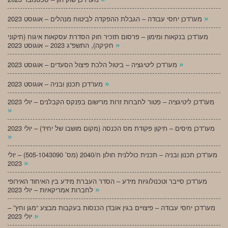
»
מעו”דכן יחסי עבודה – הגבלת ההפקדה לביטוח מנהלים – אוגוסט 2023
מעו”דכן בנקאות ומימון – פרסום תזכיר חוק הסדרת עסקאות איגוח (תיקוני
»
חקיקה), התשפ”ג 2023 – אוגוסט 2023
»
מעו”דכן ליטיגציה – ביטול הלכת פיצול הסעדים – אוגוסט 2023
»
מעו”דכן תכנון ובניה – אוגוסט 2023
מעו”דכן ליטיגציה – פטור לחברות זרות מרישום בפנקס הקבלנים – יולי 2023
»
מעו”דכן מיסים – תיקון פקודת מס הכנסה (מקום מושבו של יחיד) – יולי 2023
»
מעו”דכן תכנון ובניה – תכנית כוללנית חולון ח/2040 (מס’ 505-1043090) – יולי
»
2023
מעו”דכן סייבר וטכנולוגיות מידע – הסדר העברת מידע בין האיחוד האירופי
»
לחברות אמריקאיות – יולי 2023
מעו”דכן יחסי עבודה – פיצויים בגין אובדן הכנסות בעקבות מבצע “מגן וחץ” –
»
יולי 2023