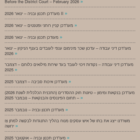
»
Before the District Court – February 2026
»
מעו”דכן תכנון ובניה – ינואר 2026 II
»
מעו”דכן קניין רוחני ופטנטים – ינואר 2026
»
מעודכן תכנון ובניה – ינואר 2026
מעו”דכן דיני עבודה – עדכון שכר מינימום ענפי לעובדים בענף הניקיון – ינואר
»
2026
מעו”דכן דיני עבודה – נקודות זיכוי לעובד בעד שירות מילואים כלוחם – דצמבר
»
2025
»
מעו”דכן איכות סביבה – דצמבר 2025
מעו”דכן בנקאות ומימון – טיוטת חוק ההסדרים (התכנית הכלכלית לשנת 2026)
»
– תחום הפיננסים והבנקאות – נובמבר 2025
»
מעו”דכן תכנון ובניה – נובמבר 2025
משרדנו ייצג את בתו של איש עסקים מנוח בהליך התנגדות לבקשה למתן צו
»
ירושה
»
מעו”דכן תכנון ובניה – אוקטובר 2025