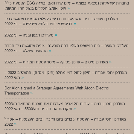
הטמעת כללי ESG בחברות ישראליות נמצאת בצומת – ימים יגידו האם ובאיזה
»
אופן יאומצו הכללים בשוק ההון המקומי
מעו”דכן תעופה – בית המשפט דחה דרישה לגילוי מסמכים שהוגשה נגד
»
בריטיש איירוויז ודלתא איירליינס – יוני 2022
»
מעו”דכן תכנון ובניה – יוני 2022
מעו”דכן תעופה – בית המשפט העליון דחה תובענה ייצוגית שהוגשה נגד חברת
»
התעופה איזיג’ט – יוני 2022
»
מעו”דכן מיסים – עדכון פסיקה – מיסוי עסקת תמורות – יוני 2022
מעו”דכן יחסי עבודה – תיקון לחוק דמי מחלה (תיקון מס’ 6), התשפ”ב-2022 –
»
מאי 2022
Dor Alon signed a Strategic Agreements With Afcon Electric
»
Transportation
מעו”דכן תכנון ובניה – עיריית תל אביב מעדכנת את תוכנית המתאר תא/500
»
ומקדמת את תוכנית תא/5500 – מאי 2022
מעו”דכן יחסי עבודה – העסקת עובדים ביום הזיכרון וביום העצמאות – אפריל
»
2022