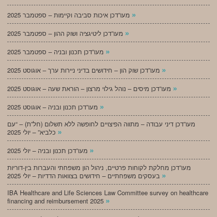
»
מעו”דכן איכות סביבה וקיימות – ספטמבר 2025
»
מעו”דכן ליטיגציה ושוק ההון – ספטמבר 2025
»
מעו”דכן תכנון ובניה – ספטמבר 2025
»
מעו”דכן שוק הון – חידושים בדיני ניירות ערך – אוגוסט 2025
»
מעו”דכן מיסים – נוהל גילוי מרצון – הוראת שעה – אוגוסט 2025
»
מעו”דכן תכנון ובניה – אוגוסט 2025
מעו”דכן דיני עבודה – מתווה הפיצויים לחופשה ללא תשלום (חל”ת) – “עם
»
כלביא” – יולי 2025
»
מעו”דכן תכנון ובניה – יולי 2025
מעו”דכן מחלקת לקוחות פרטיים, ניהול הון משפחתי והעברות בין-דוריות
»
בעסקים משפחתיים – חידושים בצוואות הדדיות – יולי 2025
IBA Healthcare and Life Sciences Law Committee survey on healthcare
»
financing and reimbursement 2025