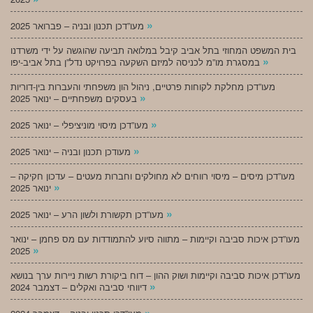
»
מעו”דכן תכנון ובניה – פברואר 2025
בית המשפט המחוזי בתל אביב קיבל במלואה תביעה שהוגשה על ידי משרדנו
»
במסגרת מו”מ לכניסה למיזם השקעה בפרויקט נדל”ן בתל אביב-יפו
מעו”דכן מחלקת לקוחות פרטיים, ניהול הון משפחתי והעברות בין-דוריות
»
בעסקים משפחתיים – ינואר 2025
»
מעו”דכן מיסוי מוניציפלי – ינואר 2025
»
מעודכן תכנון ובניה – ינואר 2025
מעו”דכן מיסים – מיסוי רווחים לא מחולקים וחברות מעטים – עדכון חקיקה –
»
ינואר 2025
»
מעו”דכן תקשורת ולשון הרע – ינואר 2025
מעו”דכן איכות סביבה וקיימות – מתווה סיוע להתמודדות עם מס פחמן – ינואר
»
2025
מעו”דכן איכות סביבה וקיימות ושוק ההון – דוח ביקורת רשות ניירות ערך בנושא
»
דיווחי סביבה ואקלים – דצמבר 2024
»