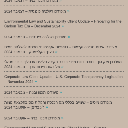
מעו”דכן תכנון ובניה – דצמבר 2024
»
מעו”דכן רגולציה פיננסית – דצמבר 2024
Environmental Law and Sustainability Client Update – Preparing for the
»
Carbon Tax Era – December 2024
»
מעו”דכן רגולציה פיננסית – נובמבר 2024
מעו”דכן איכות סביבה וקיימות – רגולציות אקלימיות: מפתח להצלחה יזמית
»
בענף הקליימטק – נובמבר 2024
מעו”דכן שוק הון – חובת דיווח מיידי בדבר חקירה פלילית או הליך בירור מנהלי
»
של רשות ניירות ערך – נובמבר 2024
Corporate Law Client Update – U.S. Corporate Transparency Legislation
»
– November 2024
»
מעו”דכן תכנון ובניה – נובמבר 2024
מעו”דכן מיסים – שינויים בכללי מס הכנסה (הקלות מס בהקצאת מניות
»
לעובדים) – אוקטובר 2024
»
מעו”דכן תכנון ובניה – אוקטובר 2024
Environmental Law and Sustainability Client Update – Climate