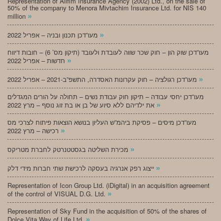
Representation of Alifim Insurance Agency (2002) Ltd., on the sale of
50% of the company to Menora Mivtachim Insurance Ltd. for NIS 140
»
million
»
מעו”דכן תכנון ובניה – אפריל 2022
מעו”דכן שוק הון – חוק שכר שווה לעובדת ולעובד (תיקון מס’ 6) – חובות דיווח
»
חדשות – אפריל 2022
»
מעו”דכן רגולציה – חוק עקרונות האסדרה, התשפ”ב-2021 – אפריל 2022
מעו”דכן יחסי עבודה – תיקון חוק עבודת נשים – תחולה על הורים המגדלים
»
את ילדיהם ללא סיוע של בן או בת זוג נוסף – מרץ 2022
מעו”דכן מיסים – פסיקת ביהמ”ש העליון בנושא הוצאות פיתוח לצרכי מס
»
רכישה – מרץ 2022
»
מכירת השליטה בגסטטנרטק לחברת מטריקס
»
ייצוג רפק אנרגיה בעסקה לרכישת שתי חברות מידי דלק
Representation of Icon Group Ltd. (iDigital) in an acquisition agreement
»
of the control of VISUAL D.G. Ltd.
Representation of Sky Fund in the acquisition of 50% of the shares of
»
Dolce Vita Way of Life Ltd.