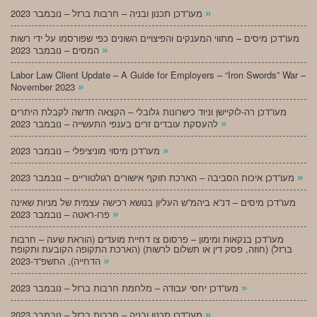
»
מעו”דכן תכנון ובניה – חרבות ברזל – נובמבר 2023
מעו”דכן מיסים – מתווי המענקים והפיצויים השונים כפי שפורסמו על ידי רשות
»
המסים – נובמבר 2023
Labor Law Client Update – A Guide for Employers – “Iron Swords” War –
»
November 2023
מעו”דכן רה-לוקיישן וניוד כישרונות גלובלי – הקצאה חדשה לקבלת היתרים
»
להעסקת עובדים זרים בענפי התעשייה – נובמבר 2023
»
מעו”דכן מיסוי מוניציפלי – נובמבר 2023
»
מעו”דכן איכות הסביבה – הארכת תוקף אישורים רגולטוריים – נובמבר 2023
מעו”דכן מיסים – דנ”א ביהמ”ש העליון בנושא רכישה עצמית של מניות שאינה
»
פרו-ראטה – נובמבר 2023
מעו”דכן בנקאות ומימון – פרסום צו דחיית מועדים (הוראת שעה – חרבות
ברזל) (חוזה, פסק דין או תשלום לרשות) (הארכת התקופה הקובעת ותקופת
»
הדחייה), התשפ”ד-2023
»
מעו”דכן יחסי עבודה – מלחמת חרבות ברזל – נובמבר 2023
»
מעו”דכן תכנון ובניה – חרבות ברזל – נובמבר 2023