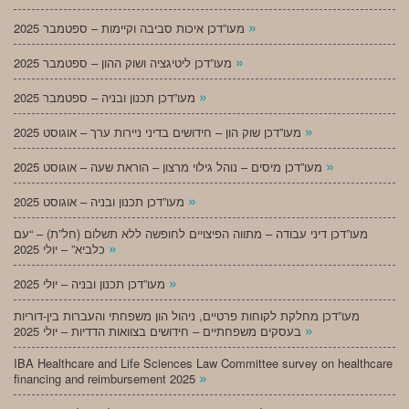
»
מעו”דכן איכות סביבה וקיימות – ספטמבר 2025
»
מעו”דכן ליטיגציה ושוק ההון – ספטמבר 2025
»
מעו”דכן תכנון ובניה – ספטמבר 2025
»
מעו”דכן שוק הון – חידושים בדיני ניירות ערך – אוגוסט 2025
»
מעו”דכן מיסים – נוהל גילוי מרצון – הוראת שעה – אוגוסט 2025
»
מעו”דכן תכנון ובניה – אוגוסט 2025
מעו”דכן דיני עבודה – מתווה הפיצויים לחופשה ללא תשלום (חל”ת) – “עם
»
כלביא” – יולי 2025
»
מעו”דכן תכנון ובניה – יולי 2025
מעו”דכן מחלקת לקוחות פרטיים, ניהול הון משפחתי והעברות בין-דוריות
»
בעסקים משפחתיים – חידושים בצוואות הדדיות – יולי 2025
IBA Healthcare and Life Sciences Law Committee survey on healthcare
»
financing and reimbursement 2025