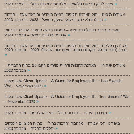
»
עקיף לחוק הביטוח הלאומי – מלחמת “חרבות ברזל” – דצמבר 2023
מעו”דכן מיסים – חוק הארכת תקופות ודחיית מועדים (הוראת שעה – חרבות
»
ברזל) (הליכי מס ומענקי סיוע), התשפ”ד-2023 – דצמבר 2023
מעו”דכן סייבר וטכנולוגיות מידע – סמכות חדשה למערך הסייבר להנחות
»
ארגונים פרטיים במשק – נובמבר 2023
מעו”דכן רגולציה – חוק הארכת תקופות ודחיית מועדים (הוראת שעה – חרבות
ברזל) (סדרי מינהל, תקופות כהונה ותאגידים), התשפ”ד-2023 – נובמבר 2023
»
מעו”דכן שוק הון – הארכת תקופות ודחיית מועדים הקבועים בחוק החברות –
»
נובמבר 2023
Labor Law Client Update – A Guide for Employers III – “Iron Swords”
»
War – November 2023
Labor Law Client Update – A Guide for Employers II – “Iron Swords” War
»
– November 2023
»
מעו”דכן מיסים – “חרבות ברזל” – נזקי המלחמה – נובמבר 2023
מעו”דכן יחסי עבודה – מלחמת “חרבות ברזל” – מתווה הפיצויים לעסקים
»
והקלות בחל”ת – נובמבר 2023