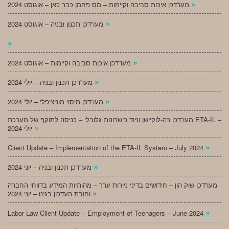
»
מעו”דכן איכות סביבה וקיימות – מס פחמן כבר כאן – אוגוסט 2024
»
מעו”דכן תכנון ובניה – אוגוסט 2024
»
»
מעו”דכן איכות סביבה וקיימות – אוגוסט 2024
»
מעו”דכן תכנון ובניה – יולי 2024
»
מעו”דכן מיסוי מוניציפלי – יולי 2024
מעו”דכן רה-לוקיישן וניוד כישרונות גלובלי – כניסה לתוקף של מערכת ETA-IL –
»
יולי 2024
»
Client Update – Implementation of the ETA-IL System – July 2024
»
מעו”דכן תכנון ובניה – יוני 2024
מעו”דכן שוק הון – חידושים בדיני ניירות ערך – מהותיות המידע בדווחי החברה
»
וחובת העדכון בגינו – יוני 2024
»
Labor Law Client Update – Employment of Teenagers – June 2024