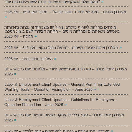
»
האם עולם המשקיעים הכשירים ייפתח לישראלים רבים יותר?
מעו”דכן מיסים – סיווגו של יחיד כ”תושב ישראל” – תזכיר חוק חדש – יולי 2025
»
מעו”דכן מחלקת לקוחות פרטיים, ניהול הון משפחתי והעברות בין-דוריות
בעסקים משפחתיים ומחלקת מיסים – חלוקת דיבידנד לשם ביצוע הסכמי
»
חלוקה – יולי 2025
»
מעו”דכן איכות סביבה וקיימות – הוראת ניהול בנקאי תקין 345 – יוני 2025
»
מעו”דכן תכנון ובניה – יוני 2025
מעו”דכן יחסי עבודה – הגדרת המושג “משק חיוני” – מלחמת “עם כלביא” – יוני
»
2025
Labor & Employment Client Updates – General Permit for Extended
»
Working Hours – Operation Rising Lion – June 2025
Labor & Employment Client Updates – Guidelines for Employers –
»
Operation Rising Lion – June 2025
מעו”דכן יחסי עבודה – היתר כללי להעסקה בשעות נוספות “עם כלביא” – יוני
»
2025
»
מעו”דכן יחסי עבודה – הנחיות למעסיקים – “עם כלביא” – יוני 2025