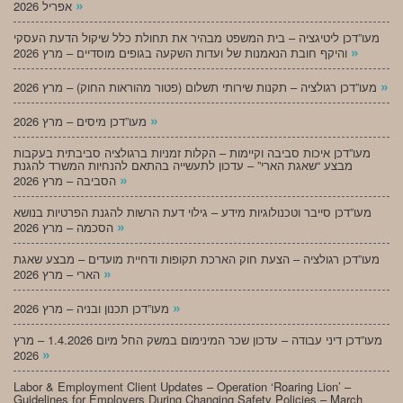
»
אפריל 2026
מעו”דכן ליטיגציה – בית המשפט מבהיר את תחולת כלל שיקול הדעת העסקי
»
והיקף חובת הנאמנות של ועדות השקעה בגופים מוסדיים – מרץ 2026
»
מעו”דכן רגולציה – תקנות שירותי תשלום (פטור מהוראות החוק) – מרץ 2026
»
מעו”דכן מיסים – מרץ 2026
מעו”דכן איכות סביבה וקיימות – הקלות זמניות ברגולציה סביבתית בעקבות
מבצע “שאגת הארי” – עדכון לתעשייה בהתאם להנחיות המשרד להגנת
»
הסביבה – מרץ 2026
מעו”דכן סייבר וטכנולוגיות מידע – גילוי דעת הרשות להגנת הפרטיות בנושא
»
הסכמה – מרץ 2026
מעו”דכן רגולציה – הצעת חוק הארכת תקופות ודחיית מועדים – מבצע שאגת
»
הארי – מרץ 2026
»
מעו”דכן תכנון ובניה – מרץ 2026
מעו”דכן דיני עבודה – עדכון שכר המינימום במשק החל מיום 1.4.2026 – מרץ
»
2026
Labor & Employment Client Updates – Operation ‘Roaring Lion’ –
Guidelines for Employers During Changing Safety Policies – March