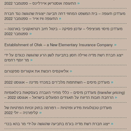
»
התעופה אוסטריאן איירליינס – ספטמבר 2022
מעו”דכן תעופה – בית המשפט המחוזי דחה תביעה ייצוגית שהוגשה נגד חברת
»
התעופה וויז אייר – ספטמבר 2022
מעו”דכן מיסוי מוניציפלי – עדכון פסיקה – ביטול חיוב רטרואקטיבי בארנונה –
»
ספטמבר 2022
»
Establishment of Ofek – a New Elementary Insurance Company
ייצוג חברת רשת מדיה ואיילה חסון בתביעת לשון הרע שהוגשה כנגדם על ידי
»
מר יוסף רחמים
»
אליאקסיס רוכשת את אקווריוס ספקטרום
»
מעו”דכן מיסים – השתתפות מלכ”רים במכרזי מדינה – אוגוסט 2022
מעו”דכן מיסים – כללי מחירי העברה בעסקאות בינלאומיות (transfer pricing)
»
– הרחבת חובות הדיווח על תאגידים הפועלים בישראל – אוגוסט 2022
מעו”דכן טכנולוגיות מידע ופרטיות – רפורמה בחוק זכויות הפרטיות של
»
קליפורניה – יולי 2022
»
ייצוג חברת רשת מדיה בע”מ בתביעה שהוגשה על-ידי מר בהא בכרי