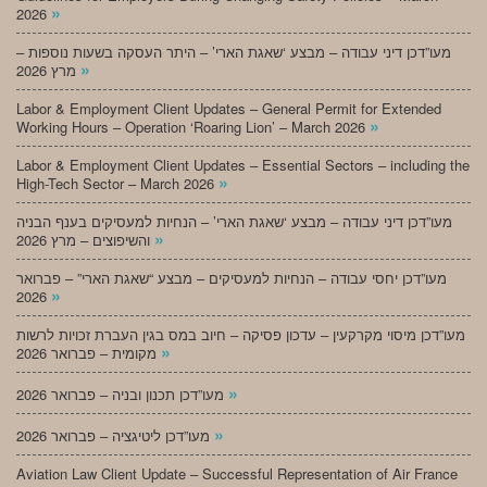
»
2026
מעו”דכן דיני עבודה – מבצע ‘שאגת הארי’ – היתר העסקה בשעות נוספות –
»
מרץ 2026
Labor & Employment Client Updates – General Permit for Extended
»
Working Hours – Operation ‘Roaring Lion’ – March 2026
Labor & Employment Client Updates – Essential Sectors – including the
»
High-Tech Sector – March 2026
מעו”דכן דיני עבודה – מבצע ‘שאגת הארי’ – הנחיות למעסיקים בענף הבניה
»
והשיפוצים – מרץ 2026
מעו”דכן יחסי עבודה – הנחיות למעסיקים – מבצע “שאגת הארי” – פברואר
»
2026
מעו”דכן מיסוי מקרקעין – עדכון פסיקה – חיוב במס בגין העברת זכויות לרשות
»
מקומית – פברואר 2026
»
מעו”דכן תכנון ובניה – פברואר 2026
»
מעו”דכן ליטיגציה – פברואר 2026
Aviation Law Client Update – Successful Representation of Air France