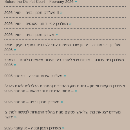
»
Before the District Court – February 2026
»
מעו”דכן תכנון ובניה – ינואר 2026 II
»
מעו”דכן קניין רוחני ופטנטים – ינואר 2026
»
מעודכן תכנון ובניה – ינואר 2026
מעו”דכן דיני עבודה – עדכון שכר מינימום ענפי לעובדים בענף הניקיון – ינואר
»
2026
מעו”דכן דיני עבודה – נקודות זיכוי לעובד בעד שירות מילואים כלוחם – דצמבר
»
2025
»
מעו”דכן איכות סביבה – דצמבר 2025
מעו”דכן בנקאות ומימון – טיוטת חוק ההסדרים (התכנית הכלכלית לשנת 2026)
»
– תחום הפיננסים והבנקאות – נובמבר 2025
»
מעו”דכן תכנון ובניה – נובמבר 2025
משרדנו ייצג את בתו של איש עסקים מנוח בהליך התנגדות לבקשה למתן צו
»
ירושה
»
מעו”דכן תכנון ובניה – אוקטובר 2025