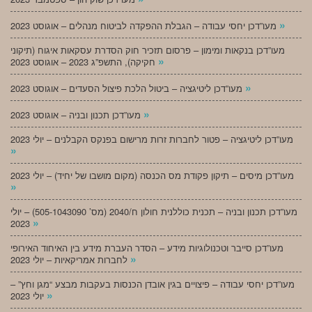
»
מעו”דכן יחסי עבודה – הגבלת ההפקדה לביטוח מנהלים – אוגוסט 2023
מעו”דכן בנקאות ומימון – פרסום תזכיר חוק הסדרת עסקאות איגוח (תיקוני
»
חקיקה), התשפ”ג 2023 – אוגוסט 2023
»
מעו”דכן ליטיגציה – ביטול הלכת פיצול הסעדים – אוגוסט 2023
»
מעו”דכן תכנון ובניה – אוגוסט 2023
מעו”דכן ליטיגציה – פטור לחברות זרות מרישום בפנקס הקבלנים – יולי 2023
»
מעו”דכן מיסים – תיקון פקודת מס הכנסה (מקום מושבו של יחיד) – יולי 2023
»
מעו”דכן תכנון ובניה – תכנית כוללנית חולון ח/2040 (מס’ 505-1043090) – יולי
»
2023
מעו”דכן סייבר וטכנולוגיות מידע – הסדר העברת מידע בין האיחוד האירופי
»
לחברות אמריקאיות – יולי 2023
מעו”דכן יחסי עבודה – פיצויים בגין אובדן הכנסות בעקבות מבצע “מגן וחץ” –
»
יולי 2023