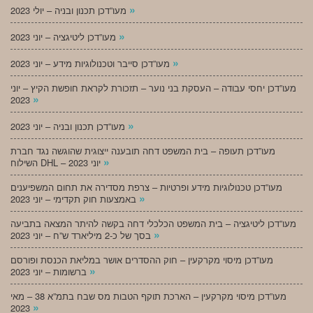
»
מעו”דכן תכנון ובניה – יולי 2023
»
מעו”דכן ליטיגציה – יוני 2023
»
מעו”דכן סייבר וטכנולוגיות מידע – יוני 2023
מעו”דכן יחסי עבודה – העסקת בני נוער – תזכורת לקראת חופשת הקיץ – יוני
»
2023
»
מעו”דכן תכנון ובניה – יוני 2023
מעו”דכן תעופה – בית המשפט דחה תובענה ייצוגית שהוגשה נגד חברת
»
השילוח DHL – יוני 2023
מעו”דכן טכנולוגיות מידע ופרטיות – צרפת מסדירה את תחום המשפיענים
»
באמצעות חוק תקדימי – יוני 2023
מעו”דכן ליטיגציה – בית המשפט הכלכלי דחה בקשה להיתר המצאה בתביעה
»
בסך של כ-2 מיליארד ש”ח – יוני 2023
מעו”דכן מיסוי מקרקעין – חוק ההסדרים אושר במליאת הכנסת ופורסם
»
ברשומות – יוני 2023
מעו”דכן מיסוי מקרקעין – הארכת תוקף הטבות מס שבח בתמ”א 38 – מאי
»
2023