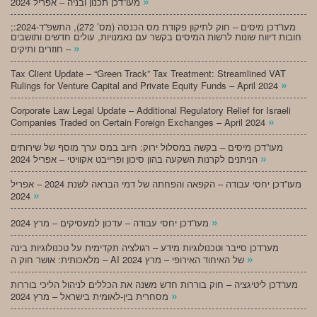
»
מעו”דכן תכנון ובניה – אפריל 2024
;מעו”דכן מיסים – חוק לתיקון פקודת מס הכנסה (מס’ 272), התשפ”ד-2024:
חובות דיווח שונות לרשות המיסים בקשר עם נאמנויות, עולים חדשים ותושבים
»
חוזרים ותיקים –
Tax Client Update – “Green Track” Tax Treatment: Streamlined VAT
»
Rulings for Venture Capital and Private Equity Funds – April 2024
Corporate Law Legal Update – Additional Regulatory Relief for Israeli
»
Companies Traded on Certain Foreign Exchanges – April 2024
מעו”דכן מיסים – בקשה במסלול ירוק: חיוב במס ערך מוסף של שירותים
»
הניתנים לקרנות השקעה בהון סיכון ופרייבט אקוויטי – אפריל 2024
מעו”דכן יחסי עבודה – הקפאה והפחתה של דמי הבראה לשנת 2024 – אפריל
»
2024
»
מעו”דכן יחסי עבודה – עדכון למעסיקים – מרץ 2024
מעו”דכן סייבר וטכנולוגיות מידע – רגולציה תקדימית על טכנולוגיות בינה
»
מלאכותית: אושר חוק ה – AI של האיחוד האירופי – מרץ 2024
מעו”דכן ליטיגציה – חוק בוררות חדש משנה את הכללים לניהול הליכי בוררות
»
מסחרית בין-לאומית בישראל – מרץ 2024