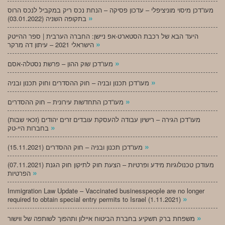
מעו”דכן מיסוי מוניציפלי – עדכון פסיקה – הנחת נכס ריק במקביל לנכס הרוס
»
בתקופה השניה (03.01.2022)
היעד הבא של רכבת הסטארט-אפ ניישן: החברה הערבית | ספר ההייטק
»
הישראלי 2021 – עיתון דה מרקר
»
מעו”דכן שוק ההון – פרשת נסטלה-אסם
»
מעו”דכן תכנון ובניה – חוק ההסדרים וחוק תכנון ובניה
»
מעו”דכן התחדשות עירונית – חוק ההסדרים
מעו”דכן הגירה – רישיון עבודה להעסקת עובדים זרים יהודים (זכאי שבות)
»
בחברות היי-טק
»
מעו”דכן תכנון ובניה – חוק ההסדרים (15.11.2021)
(07.11.2021) מעודכן טכנולוגיות מידע ופרטיות – הצעת חוק לתיקון חוק הגנת
»
הפרטיות
Immigration Law Update – Vaccinated businesspeople are no longer
»
required to obtain special entry permits to Israel (1.11.2021)
»
משפחת ברק תשקיע בחברת הביטוח איילון ותהפוך לשותפה של ווישור