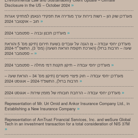
»
Disclosure in the US – October 2024
מעו”דכן שוק הון – רשות ניירות ערך מגדירה את תפקידי הנאמן למחזיקי אגרות
»
חוב – אוקטובר 2024
»
מעו”דכן תכנון ובניה – ספטמבר 2024
מעו”דכן יחסי עבודה – צו הגנה על עובדים בשעת חירום (תיקון מס’ 5 והוראת
שעה – חרבות ברזל) (הארכת תקופת הוראת השעה) (מס’ 3), התשפ״ד-2024
»
– ספטמבר 2024
»
מעו”דכן יחסי עבודה – תיקון תקנות דמי מחלה – ספטמבר 2024
מעו”דכן יחסי עבודה – חוק פיצויי פיטורים (תיקון מס’ 34 – הוראת שעה –
»
חרבות ברזל), התשפ”ד-2024 – אוגוסט 2024
»
מעו”דכן יחסי עבודה – הרחבת חובותיו של מזמין שירות – אוגוסט 2024
Representation of Mr. Uri Omid and Ankor Insurance Company Ltd., in
»
Establishing a New Insurance Company
Representation of AmTrust Financial Services, Inc. and weSure Global
Tech in an investment transaction for a total consideration of NIS 37M
»