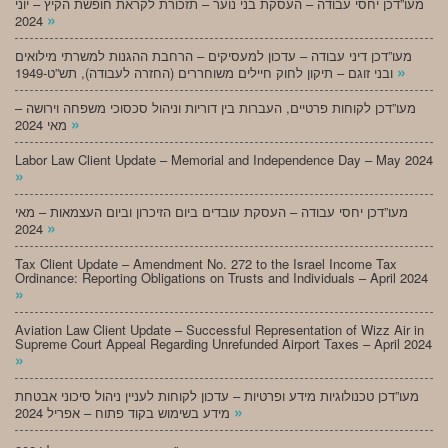
מעו”דכן יחסי עבודה – העסקת בני נוער – תזכורת לקראת חופשת הקיץ – יוני
»
2024
מעו”דכן דיני עבודה – עדכון למעסיקים – הרחבת ההגנות למשרתי מילואים
»
ובני זוגם – תיקון לחוק חיילים משוחררים (החזרה לעבודה), תש”ט-1949
מעו”דכן לקוחות פרטיים, העברות בין דוריות וניהול סכסוכי משפחה וירושה –
»
מאי 2024
Labor Law Client Update – Memorial and Independence Day – May 2024
»
מעו”דכן יחסי עבודה – העסקת עובדים ביום הזיכרון וביום העצמאות – מאי
»
2024
Tax Client Update – Amendment No. 272 to the Israel Income Tax
Ordinance: Reporting Obligations on Trusts and Individuals – April 2024
»
Aviation Law Client Update – Successful Representation of Wizz Air in
Supreme Court Appeal Regarding Unrefunded Airport Taxes – April 2024
»
מעו”דכן טכנולוגיות מידע ופרטיות – עדכון לקוחות לעניין ניהול סיכוני אבטחת
»
מידע בשימוש בקוד פתוח – אפריל 2024