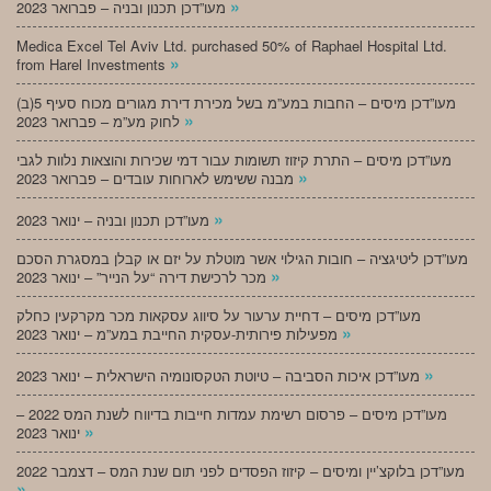
»
מעו”דכן תכנון ובניה – פברואר 2023
Medica Excel Tel Aviv Ltd. purchased 50% of Raphael Hospital Ltd.
»
from Harel Investments
מעו”דכן מיסים – החבות במע”מ בשל מכירת דירת מגורים מכוח סעיף 5(ב)
»
לחוק מע”מ – פברואר 2023
מעו”דכן מיסים – התרת קיזוז תשומות עבור דמי שכירות והוצאות נלוות לגבי
»
מבנה ששימש לארוחות עובדים – פברואר 2023
»
מעו”דכן תכנון ובניה – ינואר 2023
מעו”דכן ליטיגציה – חובות הגילוי אשר מוטלת על יזם או קבלן במסגרת הסכם
»
מכר לרכישת דירה “על הנייר” – ינואר 2023
מעו”דכן מיסים – דחיית ערעור על סיווג עסקאות מכר מקרקעין כחלק
»
מפעילות פירותית-עסקית החייבת במע”מ – ינואר 2023
»
מעו”דכן איכות הסביבה – טיוטת הטקסונומיה הישראלית – ינואר 2023
מעו”דכן מיסים – פרסום רשימת עמדות חייבות בדיווח לשנת המס 2022 –
»
ינואר 2023
מעו”דכן בלוקצ’יין ומיסים – קיזוז הפסדים לפני תום שנת המס – דצמבר 2022
»