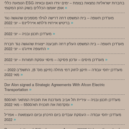
הטמעת כללי ESG בחברות ישראליות נמצאת בצומת – ימים יגידו האם ובאיזה
»
אופן יאומצו הכללים בשוק ההון המקומי
מעו”דכן תעופה – בית המשפט דחה דרישה לגילוי מסמכים שהוגשה נגד
»
בריטיש איירוויז ודלתא איירליינס – יוני 2022
»
מעו”דכן תכנון ובניה – יוני 2022
מעו”דכן תעופה – בית המשפט העליון דחה תובענה ייצוגית שהוגשה נגד חברת
»
התעופה איזיג’ט – יוני 2022
»
מעו”דכן מיסים – עדכון פסיקה – מיסוי עסקת תמורות – יוני 2022
מעו”דכן יחסי עבודה – תיקון לחוק דמי מחלה (תיקון מס’ 6), התשפ”ב-2022 –
»
מאי 2022
Dor Alon signed a Strategic Agreements With Afcon Electric
»
Transportation
מעו”דכן תכנון ובניה – עיריית תל אביב מעדכנת את תוכנית המתאר תא/500
»
ומקדמת את תוכנית תא/5500 – מאי 2022
מעו”דכן יחסי עבודה – העסקת עובדים ביום הזיכרון וביום העצמאות – אפריל
»
2022