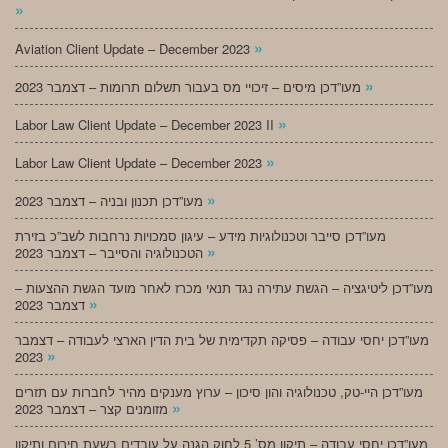
»
»
Aviation Client Update – December 2023
»
מעו”דכן מיסים – זיכויי מס בעבור תשלום תרומות – דצמבר 2023
»
Labor Law Client Update – December 2023 II
»
Labor Law Client Update – December 2023
»
מעו”דכן תכנון ובניה – דצמבר 2023
מעו”דכן סייבר וטכנולוגיות מידע – עיגון סמכויות נרחבות לשב”כ בזירת
»
הטכנולוגיה והסייבר – דצמבר 2023
מעו”דכן ליטיגציה – הגשת עתירה נגד תנאי מכרז לאחר מועד הגשת ההצעות –
»
דצמבר 2023
מעו”דכן יחסי עבודה – פסיקה תקדימית של בית הדין הארצי לעבודה – דצמבר
»
2023
מעו”דכן היי-טק, טכנולוגיה והון סיכון – ערוץ מענקים מהיר לחברות עם תזרים
»
מזומנים קצר – דצמבר 2023
מעו”דכן יחסי עבודה – תיקון מס’ 5 לחוק הגנה על עובדים בשעת חירום ותיקון