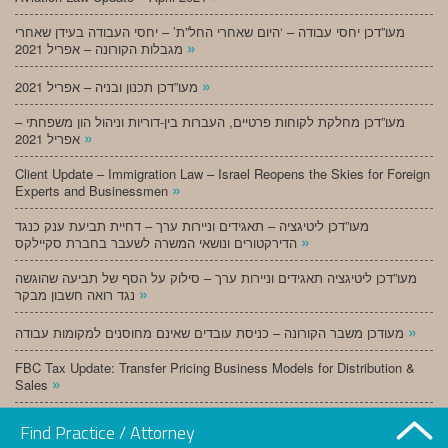
מעו”דכן יחסי עבודה – ‘היום שאחרי החל”ת’ – יחסי העבודה בעידן שאחרי
»
מגבלות הקורונה – אפריל 2021
»
מעו”דכן תכנון ובניה – אפריל 2021
מעו”דכן מחלקת לקוחות פרטיים, העברות בין-דוריות וניהול הון משפחתי –
»
אפריל 2021
Client Update – Immigration Law – Israel Reopens the Skies for Foreign
»
Experts and Businessmen
מעו”דכן ליטיגציה – תאגידים וניירות ערך – דחיית תביעת ענק כנגד
»
הדירקטורים ונושאי המשרה לשעבר בחברת סקיילקס
מעו”דכן ליטיגציה תאגידים וניירות ערך – סילוק על הסף של תביעה שהוגשה
»
נגד רואה חשבון מבקר
»
מעודכן משבר הקורונה – כניסת עובדים שאינם מחוסנים למקומות עבודה
FBC Tax Update: Transfer Pricing Business Models for Distribution &
»
Sales
»
מעו”דכן תכנון ובניה – מרץ 2021
Find Practice / Attorney