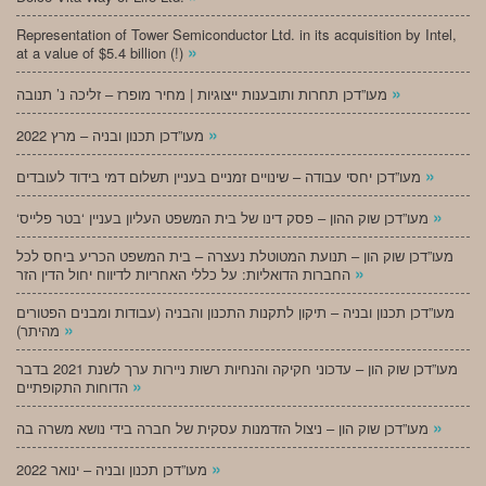
Representation of Tower Semiconductor Ltd. in its acquisition by Intel,
»
at a value of $5.4 billion (!)
»
מעו”דכן תחרות ותובענות ייצוגיות | מחיר מופרז – זליכה נ’ תנובה
»
מעו”דכן תכנון ובניה – מרץ 2022
»
מעו”דכן יחסי עבודה – שינויים זמניים בעניין תשלום דמי בידוד לעובדים
»
‘מעו”דכן שוק ההון – פסק דינו של בית המשפט העליון בעניין ‘בטר פלייס
מעו”דכן שוק הון – תנועת המטוטלת נעצרה – בית המשפט הכריע ביחס לכל
»
החברות הדואליות: על כללי האחריות לדיווח יחול הדין הזר
מעו”דכן תכנון ובניה – תיקון לתקנות התכנון והבניה (עבודות ומבנים הפטורים
»
מהיתר)
מעו”דכן שוק הון – עדכוני חקיקה והנחיות רשות ניירות ערך לשנת 2021 בדבר
»
הדוחות התקופתיים
»
מעו”דכן שוק הון – ניצול הזדמנות עסקית של חברה בידי נושא משרה בה
»
מעו”דכן תכנון ובניה – ינואר 2022