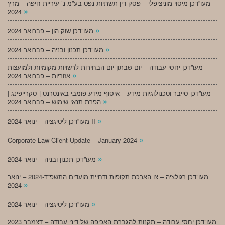
מעו”דכן מיסוי מוניציפלי – פסק דין תשתיות נפט בע”מ נ’ עיריית חיפה – מרץ
»
2024
»
מעו”דכן שוק הון – פברואר 2024
»
מעו”דכן תכנון ובניה – פברואר 2024
מעו”דכן יחסי עבודה – יום שבתון יום הבחירות לרשויות מקומיות ולמועצות
»
אזוריות – פברואר 2024
מעו”דכן סייבר וטכנולוגיות מידע – איסוף מידע פומבי באינטרנט | סקרייפינג |
»
הפרת תנאי שימוש – פברואר 2024
»
מעו”דכן ליטיגציה – ינואר 2024 II
»
Corporate Law Client Update – January 2024
»
מעו”דכן תכנון ובניה – ינואר 2024
מעו”דכן רגולציה – צו הארכת תקופות ודחיית מועדים התשפ”ד-2024 – ינואר
»
2024
»
מעו”דכן ליטיגציה – ינואר 2024
מעו”דכן יחסי עבודה – תקנות להגברת האכיפה של דיני עבודה – דצמבר 2023