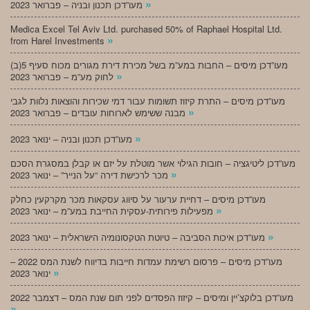
»
מעו”דכן תכנון ובניה – פברואר 2023
Medica Excel Tel Aviv Ltd. purchased 50% of Raphael Hospital Ltd.
»
from Harel Investments
מעו”דכן מיסים – החבות במע”מ בשל מכירת דירת מגורים מכוח סעיף 5(ב)
»
לחוק מע”מ – פברואר 2023
מעו”דכן מיסים – התרת קיזוז תשומות עבור דמי שכירות והוצאות נלוות לגבי
»
מבנה ששימש לארוחות עובדים – פברואר 2023
»
מעו”דכן תכנון ובניה – ינואר 2023
מעו”דכן ליטיגציה – חובות הגילוי אשר מוטלת על יזם או קבלן במסגרת הסכם
»
מכר לרכישת דירה “על הנייר” – ינואר 2023
מעו”דכן מיסים – דחיית ערעור על סיווג עסקאות מכר מקרקעין כחלק
»
מפעילות פירותית-עסקית החייבת במע”מ – ינואר 2023
»
מעו”דכן איכות הסביבה – טיוטת הטקסונומיה הישראלית – ינואר 2023
מעו”דכן מיסים – פרסום רשימת עמדות חייבות בדיווח לשנת המס 2022 –
»
ינואר 2023
מעו”דכן בלוקצ’יין ומיסים – קיזוז הפסדים לפני תום שנת המס – דצמבר 2022
»