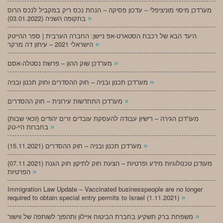
מעו”דכן מיסוי מוניציפלי – עדכון פסיקה – הנחת נכס ריק במקביל לנכס הרוס
»
בתקופה השניה (03.01.2022)
היעד הבא של רכבת הסטארט-אפ ניישן: החברה הערבית | ספר ההייטק
»
הישראלי 2021 – עיתון דה מרקר
»
מעו”דכן שוק ההון – פרשת נסטלה-אסם
»
מעו”דכן תכנון ובניה – חוק ההסדרים וחוק תכנון ובניה
»
מעו”דכן התחדשות עירונית – חוק ההסדרים
מעו”דכן הגירה – רישיון עבודה להעסקת עובדים זרים יהודים (זכאי שבות)
»
בחברות היי-טק
»
מעו”דכן תכנון ובניה – חוק ההסדרים (15.11.2021)
(07.11.2021) מעודכן טכנולוגיות מידע ופרטיות – הצעת חוק לתיקון חוק הגנת
»
הפרטיות
Immigration Law Update – Vaccinated businesspeople are no longer
»
required to obtain special entry permits to Israel (1.11.2021)
»
משפחת ברק תשקיע בחברת הביטוח איילון ותהפוך לשותפה של ווישור