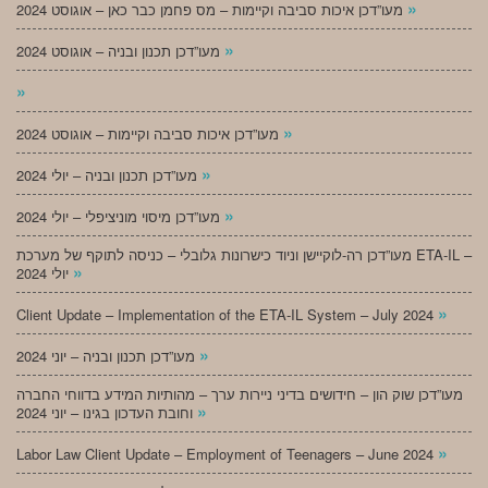
»
מעו”דכן איכות סביבה וקיימות – מס פחמן כבר כאן – אוגוסט 2024
»
מעו”דכן תכנון ובניה – אוגוסט 2024
»
»
מעו”דכן איכות סביבה וקיימות – אוגוסט 2024
»
מעו”דכן תכנון ובניה – יולי 2024
»
מעו”דכן מיסוי מוניציפלי – יולי 2024
מעו”דכן רה-לוקיישן וניוד כישרונות גלובלי – כניסה לתוקף של מערכת ETA-IL –
»
יולי 2024
»
Client Update – Implementation of the ETA-IL System – July 2024
»
מעו”דכן תכנון ובניה – יוני 2024
מעו”דכן שוק הון – חידושים בדיני ניירות ערך – מהותיות המידע בדווחי החברה
»
וחובת העדכון בגינו – יוני 2024
»
Labor Law Client Update – Employment of Teenagers – June 2024