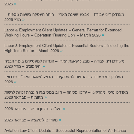
»
2026
מעו”דכן דיני עבודה – מבצע ‘שאגת הארי’ – היתר העסקה בשעות נוספות –
»
מרץ 2026
Labor & Employment Client Updates – General Permit for Extended
»
Working Hours – Operation ‘Roaring Lion’ – March 2026
Labor & Employment Client Updates – Essential Sectors – including the
»
High-Tech Sector – March 2026
מעו”דכן דיני עבודה – מבצע ‘שאגת הארי’ – הנחיות למעסיקים בענף הבניה
»
והשיפוצים – מרץ 2026
מעו”דכן יחסי עבודה – הנחיות למעסיקים – מבצע “שאגת הארי” – פברואר
»
2026
מעו”דכן מיסוי מקרקעין – עדכון פסיקה – חיוב במס בגין העברת זכויות לרשות
»
מקומית – פברואר 2026
»
מעו”דכן תכנון ובניה – פברואר 2026
»
מעו”דכן ליטיגציה – פברואר 2026
Aviation Law Client Update – Successful Representation of Air France