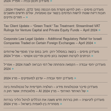
»
מעו”דכן תכנון ובניה – אפריל 2024
;מעו”דכן מיסים – חוק לתיקון פקודת מס הכנסה (מס’ 272), התשפ”ד-2024:
חובות דיווח שונות לרשות המיסים בקשר עם נאמנויות, עולים חדשים ותושבים
»
חוזרים ותיקים –
Tax Client Update – “Green Track” Tax Treatment: Streamlined VAT
»
Rulings for Venture Capital and Private Equity Funds – April 2024
Corporate Law Legal Update – Additional Regulatory Relief for Israeli
»
Companies Traded on Certain Foreign Exchanges – April 2024
מעו”דכן מיסים – בקשה במסלול ירוק: חיוב במס ערך מוסף של שירותים
»
הניתנים לקרנות השקעה בהון סיכון ופרייבט אקוויטי – אפריל 2024
מעו”דכן יחסי עבודה – הקפאה והפחתה של דמי הבראה לשנת 2024 – אפריל
»
2024
»
מעו”דכן יחסי עבודה – עדכון למעסיקים – מרץ 2024
מעו”דכן סייבר וטכנולוגיות מידע – רגולציה תקדימית על טכנולוגיות בינה
»
מלאכותית: אושר חוק ה – AI של האיחוד האירופי – מרץ 2024
מעו”דכן ליטיגציה – חוק בוררות חדש משנה את הכללים לניהול הליכי בוררות
»
מסחרית בין-לאומית בישראל – מרץ 2024