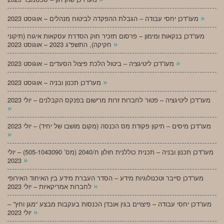
»
מעו”דכן יחסי עבודה – הגבלת ההפקדה לביטוח מנהלים – אוגוסט 2023
מעו”דכן בנקאות ומימון – פרסום תזכיר חוק הסדרת עסקאות איגוח (תיקוני
»
חקיקה), התשפ”ג 2023 – אוגוסט 2023
»
מעו”דכן ליטיגציה – ביטול הלכת פיצול הסעדים – אוגוסט 2023
»
מעו”דכן תכנון ובניה – אוגוסט 2023
מעו”דכן ליטיגציה – פטור לחברות זרות מרישום בפנקס הקבלנים – יולי 2023
»
מעו”דכן מיסים – תיקון פקודת מס הכנסה (מקום מושבו של יחיד) – יולי 2023
»
מעו”דכן תכנון ובניה – תכנית כוללנית חולון ח/2040 (מס’ 505-1043090) – יולי
»
2023
מעו”דכן סייבר וטכנולוגיות מידע – הסדר העברת מידע בין האיחוד האירופי
»
לחברות אמריקאיות – יולי 2023
מעו”דכן יחסי עבודה – פיצויים בגין אובדן הכנסות בעקבות מבצע “מגן וחץ” –
»
יולי 2023