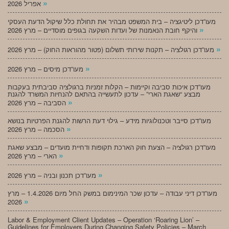
»
אפריל 2026
מעו”דכן ליטיגציה – בית המשפט מבהיר את תחולת כלל שיקול הדעת העסקי
»
והיקף חובת הנאמנות של ועדות השקעה בגופים מוסדיים – מרץ 2026
»
מעו”דכן רגולציה – תקנות שירותי תשלום (פטור מהוראות החוק) – מרץ 2026
»
מעו”דכן מיסים – מרץ 2026
מעו”דכן איכות סביבה וקיימות – הקלות זמניות ברגולציה סביבתית בעקבות
מבצע “שאגת הארי” – עדכון לתעשייה בהתאם להנחיות המשרד להגנת
»
הסביבה – מרץ 2026
מעו”דכן סייבר וטכנולוגיות מידע – גילוי דעת הרשות להגנת הפרטיות בנושא
»
הסכמה – מרץ 2026
מעו”דכן רגולציה – הצעת חוק הארכת תקופות ודחיית מועדים – מבצע שאגת
»
הארי – מרץ 2026
»
מעו”דכן תכנון ובניה – מרץ 2026
מעו”דכן דיני עבודה – עדכון שכר המינימום במשק החל מיום 1.4.2026 – מרץ
»
2026
Labor & Employment Client Updates – Operation ‘Roaring Lion’ –
Guidelines for Employers During Changing Safety Policies – March