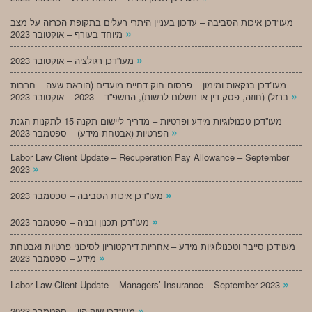
מעו”דכן איכות הסביבה – עדכון בעניין היתרי רעלים בתקופת הכרזה על מצב
»
מיוחד בעורף – אוקטובר 2023
»
מעו”דכן רגולציה – אוקטובר 2023
מעו”דכן בנקאות ומימון – פרסום חוק דחיית מועדים (הוראת שעה – חרבות
»
ברזל) (חוזה, פסק דין או תשלום לרשות), התשפ”ד – 2023 – אוקטובר 2023
מעו”דכן טכנולוגיות מידע ופרטיות – מדריך ליישום תקנה 15 לתקנות הגנת
»
הפרטיות (אבטחת מידע) – ספטמבר 2023
Labor Law Client Update – Recuperation Pay Allowance – September
»
2023
»
מעו”דכן איכות הסביבה – ספטמבר 2023
»
מעו”דכן תכנון ובניה – ספטמבר 2023
מעו”דכן סייבר וטכנולוגיות מידע – אחריות דירקטוריון לסיכוני פרטיות ואבטחת
»
מידע – ספטמבר 2023
»
Labor Law Client Update – Managers’ Insurance – September 2023
»
מעו”דכן שוק הון – ספטמבר 2023