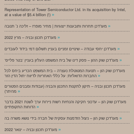
Representation of Tower Semiconductor Ltd. in its acquisition by Intel,
»
at a value of $5.4 billion (!)
»
מעו”דכן תחרות ותובענות ייצוגיות | מחיר מופרז – זליכה נ’ תנובה
»
מעו”דכן תכנון ובניה – מרץ 2022
»
מעו”דכן יחסי עבודה – שינויים זמניים בעניין תשלום דמי בידוד לעובדים
»
‘מעו”דכן שוק ההון – פסק דינו של בית המשפט העליון בעניין ‘בטר פלייס
מעו”דכן שוק הון – תנועת המטוטלת נעצרה – בית המשפט הכריע ביחס לכל
»
החברות הדואליות: על כללי האחריות לדיווח יחול הדין הזר
מעו”דכן תכנון ובניה – תיקון לתקנות התכנון והבניה (עבודות ומבנים הפטורים
»
מהיתר)
מעו”דכן שוק הון – עדכוני חקיקה והנחיות רשות ניירות ערך לשנת 2021 בדבר
»
הדוחות התקופתיים
»
מעו”דכן שוק הון – ניצול הזדמנות עסקית של חברה בידי נושא משרה בה
»
מעו”דכן תכנון ובניה – ינואר 2022