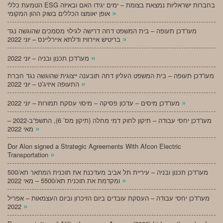
הטמעת כללי ESG בחברות ישראליות נמצאת בצומת – ימים יגידו האם ובאיזה
»
אופן יאומצו הכללים בשוק ההון המקומי
מעו”דכן תעופה – בית המשפט דחה דרישה לגילוי מסמכים שהוגשה נגד
»
בריטיש איירוויז ודלתא איירליינס – יוני 2022
»
מעו”דכן תכנון ובניה – יוני 2022
מעו”דכן תעופה – בית המשפט העליון דחה תובענה ייצוגית שהוגשה נגד חברת
»
התעופה איזיג’ט – יוני 2022
»
מעו”דכן מיסים – עדכון פסיקה – מיסוי עסקת תמורות – יוני 2022
מעו”דכן יחסי עבודה – תיקון לחוק דמי מחלה (תיקון מס’ 6), התשפ”ב-2022 –
»
מאי 2022
Dor Alon signed a Strategic Agreements With Afcon Electric
»
Transportation
מעו”דכן תכנון ובניה – עיריית תל אביב מעדכנת את תוכנית המתאר תא/500
»
ומקדמת את תוכנית תא/5500 – מאי 2022
מעו”דכן יחסי עבודה – העסקת עובדים ביום הזיכרון וביום העצמאות – אפריל
»
2022