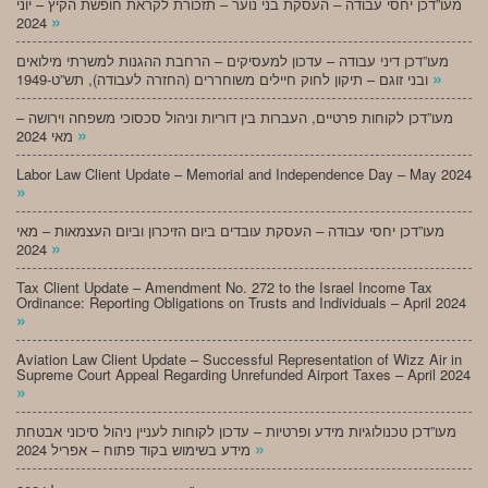
מעו”דכן יחסי עבודה – העסקת בני נוער – תזכורת לקראת חופשת הקיץ – יוני
»
2024
מעו”דכן דיני עבודה – עדכון למעסיקים – הרחבת ההגנות למשרתי מילואים
»
ובני זוגם – תיקון לחוק חיילים משוחררים (החזרה לעבודה), תש”ט-1949
מעו”דכן לקוחות פרטיים, העברות בין דוריות וניהול סכסוכי משפחה וירושה –
»
מאי 2024
Labor Law Client Update – Memorial and Independence Day – May 2024
»
מעו”דכן יחסי עבודה – העסקת עובדים ביום הזיכרון וביום העצמאות – מאי
»
2024
Tax Client Update – Amendment No. 272 to the Israel Income Tax
Ordinance: Reporting Obligations on Trusts and Individuals – April 2024
»
Aviation Law Client Update – Successful Representation of Wizz Air in
Supreme Court Appeal Regarding Unrefunded Airport Taxes – April 2024
»
מעו”דכן טכנולוגיות מידע ופרטיות – עדכון לקוחות לעניין ניהול סיכוני אבטחת
»
מידע בשימוש בקוד פתוח – אפריל 2024