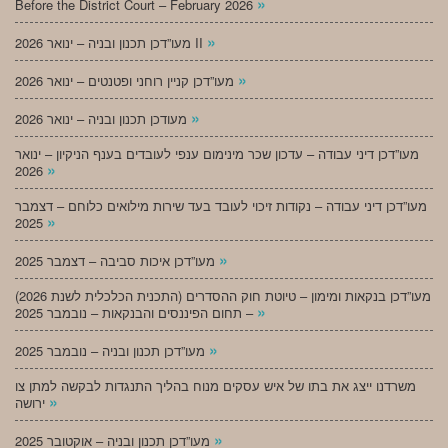
»
Before the District Court – February 2026
»
מעו”דכן תכנון ובניה – ינואר 2026 II
»
מעו”דכן קניין רוחני ופטנטים – ינואר 2026
»
מעודכן תכנון ובניה – ינואר 2026
מעו”דכן דיני עבודה – עדכון שכר מינימום ענפי לעובדים בענף הניקיון – ינואר
»
2026
מעו”דכן דיני עבודה – נקודות זיכוי לעובד בעד שירות מילואים כלוחם – דצמבר
»
2025
»
מעו”דכן איכות סביבה – דצמבר 2025
מעו”דכן בנקאות ומימון – טיוטת חוק ההסדרים (התכנית הכלכלית לשנת 2026)
»
– תחום הפיננסים והבנקאות – נובמבר 2025
»
מעו”דכן תכנון ובניה – נובמבר 2025
משרדנו ייצג את בתו של איש עסקים מנוח בהליך התנגדות לבקשה למתן צו
»
ירושה
»
מעו”דכן תכנון ובניה – אוקטובר 2025