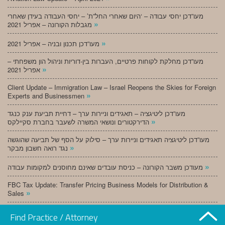
מעו”דכן יחסי עבודה – ‘היום שאחרי החל”ת’ – יחסי העבודה בעידן שאחרי
»
מגבלות הקורונה – אפריל 2021
»
מעו”דכן תכנון ובניה – אפריל 2021
מעו”דכן מחלקת לקוחות פרטיים, העברות בין-דוריות וניהול הון משפחתי –
»
אפריל 2021
Client Update – Immigration Law – Israel Reopens the Skies for Foreign
»
Experts and Businessmen
מעו”דכן ליטיגציה – תאגידים וניירות ערך – דחיית תביעת ענק כנגד
»
הדירקטורים ונושאי המשרה לשעבר בחברת סקיילקס
מעו”דכן ליטיגציה תאגידים וניירות ערך – סילוק על הסף של תביעה שהוגשה
»
נגד רואה חשבון מבקר
»
מעודכן משבר הקורונה – כניסת עובדים שאינם מחוסנים למקומות עבודה
FBC Tax Update: Transfer Pricing Business Models for Distribution &
»
Sales
»
מעו”דכן תכנון ובניה – מרץ 2021
Find Practice / Attorney