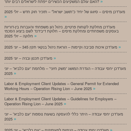
»
האם עולם המשקיעים הכשירים ייפתח לישראלים רבים יותר?
מעו”דכן מיסים – סיווגו של יחיד כ”תושב ישראל” – תזכיר חוק חדש – יולי 2025
»
מעו”דכן מחלקת לקוחות פרטיים, ניהול הון משפחתי והעברות בין-דוריות
בעסקים משפחתיים ומחלקת מיסים – חלוקת דיבידנד לשם ביצוע הסכמי
»
חלוקה – יולי 2025
»
מעו”דכן איכות סביבה וקיימות – הוראת ניהול בנקאי תקין 345 – יוני 2025
»
מעו”דכן תכנון ובניה – יוני 2025
מעו”דכן יחסי עבודה – הגדרת המושג “משק חיוני” – מלחמת “עם כלביא” – יוני
»
2025
Labor & Employment Client Updates – General Permit for Extended
»
Working Hours – Operation Rising Lion – June 2025
Labor & Employment Client Updates – Guidelines for Employers –
»
Operation Rising Lion – June 2025
מעו”דכן יחסי עבודה – היתר כללי להעסקה בשעות נוספות “עם כלביא” – יוני
»
2025
»
מעו”דכן יחסי עבודה – הנחיות למעסיקים – “עם כלביא” – יוני 2025