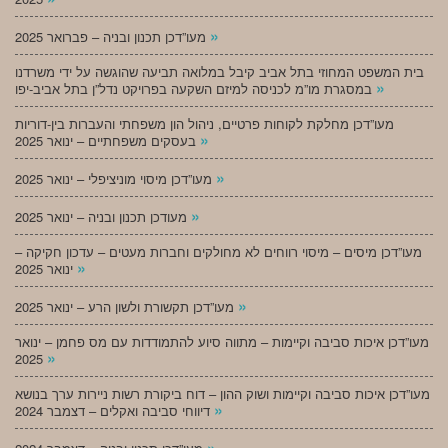
»
מעו”דכן תכנון ובניה – פברואר 2025
בית המשפט המחוזי בתל אביב קיבל במלואה תביעה שהוגשה על ידי משרדנו
»
במסגרת מו”מ לכניסה למיזם השקעה בפרויקט נדל”ן בתל אביב-יפו
מעו”דכן מחלקת לקוחות פרטיים, ניהול הון משפחתי והעברות בין-דוריות
»
בעסקים משפחתיים – ינואר 2025
»
מעו”דכן מיסוי מוניציפלי – ינואר 2025
»
מעודכן תכנון ובניה – ינואר 2025
מעו”דכן מיסים – מיסוי רווחים לא מחולקים וחברות מעטים – עדכון חקיקה –
»
ינואר 2025
»
מעו”דכן תקשורת ולשון הרע – ינואר 2025
מעו”דכן איכות סביבה וקיימות – מתווה סיוע להתמודדות עם מס פחמן – ינואר
»
2025
מעו”דכן איכות סביבה וקיימות ושוק ההון – דוח ביקורת רשות ניירות ערך בנושא
»
דיווחי סביבה ואקלים – דצמבר 2024
»