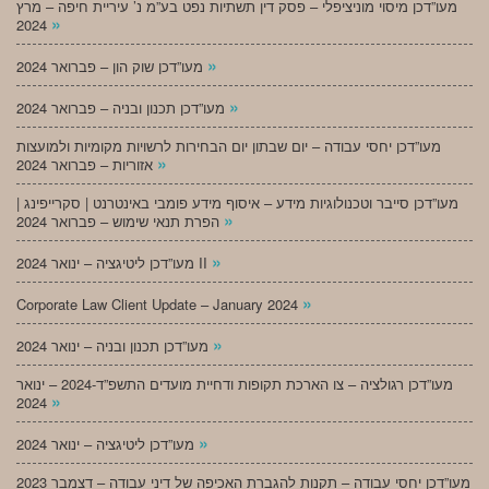
מעו”דכן מיסוי מוניציפלי – פסק דין תשתיות נפט בע”מ נ’ עיריית חיפה – מרץ
»
2024
»
מעו”דכן שוק הון – פברואר 2024
»
מעו”דכן תכנון ובניה – פברואר 2024
מעו”דכן יחסי עבודה – יום שבתון יום הבחירות לרשויות מקומיות ולמועצות
»
אזוריות – פברואר 2024
מעו”דכן סייבר וטכנולוגיות מידע – איסוף מידע פומבי באינטרנט | סקרייפינג |
»
הפרת תנאי שימוש – פברואר 2024
»
מעו”דכן ליטיגציה – ינואר 2024 II
»
Corporate Law Client Update – January 2024
»
מעו”דכן תכנון ובניה – ינואר 2024
מעו”דכן רגולציה – צו הארכת תקופות ודחיית מועדים התשפ”ד-2024 – ינואר
»
2024
»
מעו”דכן ליטיגציה – ינואר 2024
מעו”דכן יחסי עבודה – תקנות להגברת האכיפה של דיני עבודה – דצמבר 2023