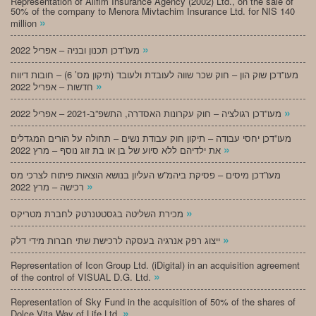
Representation of Alifim Insurance Agency (2002) Ltd., on the sale of
50% of the company to Menora Mivtachim Insurance Ltd. for NIS 140
»
million
»
מעו”דכן תכנון ובניה – אפריל 2022
מעו”דכן שוק הון – חוק שכר שווה לעובדת ולעובד (תיקון מס’ 6) – חובות דיווח
»
חדשות – אפריל 2022
»
מעו”דכן רגולציה – חוק עקרונות האסדרה, התשפ”ב-2021 – אפריל 2022
מעו”דכן יחסי עבודה – תיקון חוק עבודת נשים – תחולה על הורים המגדלים
»
את ילדיהם ללא סיוע של בן או בת זוג נוסף – מרץ 2022
מעו”דכן מיסים – פסיקת ביהמ”ש העליון בנושא הוצאות פיתוח לצרכי מס
»
רכישה – מרץ 2022
»
מכירת השליטה בגסטטנרטק לחברת מטריקס
»
ייצוג רפק אנרגיה בעסקה לרכישת שתי חברות מידי דלק
Representation of Icon Group Ltd. (iDigital) in an acquisition agreement
»
of the control of VISUAL D.G. Ltd.
Representation of Sky Fund in the acquisition of 50% of the shares of
»
Dolce Vita Way of Life Ltd.