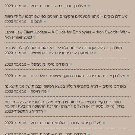
»
מעו”דכן תכנון ובניה – חרבות ברזל – נובמבר 2023
מעו”דכן מיסים – מתווי המענקים והפיצויים השונים כפי שפורסמו על ידי רשות
»
המסים – נובמבר 2023
Labor Law Client Update – A Guide for Employers – “Iron Swords” War –
»
November 2023
מעו”דכן רה-לוקיישן וניוד כישרונות גלובלי – הקצאה חדשה לקבלת היתרים
»
להעסקת עובדים זרים בענפי התעשייה – נובמבר 2023
»
מעו”דכן מיסוי מוניציפלי – נובמבר 2023
»
מעו”דכן איכות הסביבה – הארכת תוקף אישורים רגולטוריים – נובמבר 2023
מעו”דכן מיסים – דנ”א ביהמ”ש העליון בנושא רכישה עצמית של מניות שאינה
»
פרו-ראטה – נובמבר 2023
מעו”דכן בנקאות ומימון – פרסום צו דחיית מועדים (הוראת שעה – חרבות
ברזל) (חוזה, פסק דין או תשלום לרשות) (הארכת התקופה הקובעת ותקופת
»
הדחייה), התשפ”ד-2023
»
מעו”דכן יחסי עבודה – מלחמת חרבות ברזל – נובמבר 2023
»
מעו”דכן תכנון ובניה – חרבות ברזל – נובמבר 2023