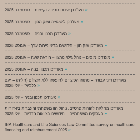
»
מעו”דכן איכות סביבה וקיימות – ספטמבר 2025
»
מעו”דכן ליטיגציה ושוק ההון – ספטמבר 2025
»
מעו”דכן תכנון ובניה – ספטמבר 2025
»
מעו”דכן שוק הון – חידושים בדיני ניירות ערך – אוגוסט 2025
»
מעו”דכן מיסים – נוהל גילוי מרצון – הוראת שעה – אוגוסט 2025
»
מעו”דכן תכנון ובניה – אוגוסט 2025
מעו”דכן דיני עבודה – מתווה הפיצויים לחופשה ללא תשלום (חל”ת) – “עם
»
כלביא” – יולי 2025
»
מעו”דכן תכנון ובניה – יולי 2025
מעו”דכן מחלקת לקוחות פרטיים, ניהול הון משפחתי והעברות בין-דוריות
»
בעסקים משפחתיים – חידושים בצוואות הדדיות – יולי 2025
IBA Healthcare and Life Sciences Law Committee survey on healthcare
»
financing and reimbursement 2025