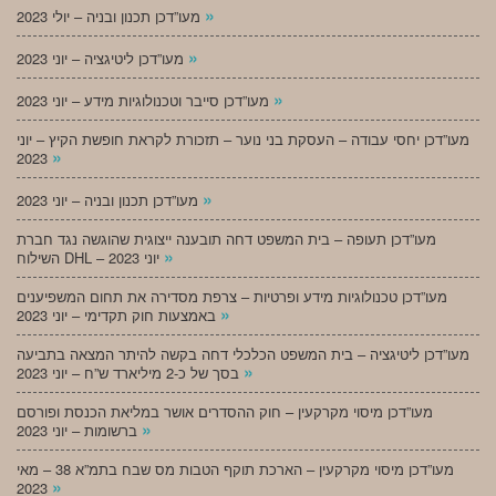
»
מעו”דכן תכנון ובניה – יולי 2023
»
מעו”דכן ליטיגציה – יוני 2023
»
מעו”דכן סייבר וטכנולוגיות מידע – יוני 2023
מעו”דכן יחסי עבודה – העסקת בני נוער – תזכורת לקראת חופשת הקיץ – יוני
»
2023
»
מעו”דכן תכנון ובניה – יוני 2023
מעו”דכן תעופה – בית המשפט דחה תובענה ייצוגית שהוגשה נגד חברת
»
השילוח DHL – יוני 2023
מעו”דכן טכנולוגיות מידע ופרטיות – צרפת מסדירה את תחום המשפיענים
»
באמצעות חוק תקדימי – יוני 2023
מעו”דכן ליטיגציה – בית המשפט הכלכלי דחה בקשה להיתר המצאה בתביעה
»
בסך של כ-2 מיליארד ש”ח – יוני 2023
מעו”דכן מיסוי מקרקעין – חוק ההסדרים אושר במליאת הכנסת ופורסם
»
ברשומות – יוני 2023
מעו”דכן מיסוי מקרקעין – הארכת תוקף הטבות מס שבח בתמ”א 38 – מאי
»
2023