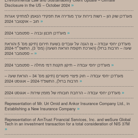
»
Disclosure in the US – October 2024
מעו”דכן שוק הון – רשות ניירות ערך מגדירה את תפקידי הנאמן למחזיקי אגרות
»
חוב – אוקטובר 2024
»
מעו”דכן תכנון ובניה – ספטמבר 2024
מעו”דכן יחסי עבודה – צו הגנה על עובדים בשעת חירום (תיקון מס’ 5 והוראת
שעה – חרבות ברזל) (הארכת תקופת הוראת השעה) (מס’ 3), התשפ״ד-2024
»
– ספטמבר 2024
»
מעו”דכן יחסי עבודה – תיקון תקנות דמי מחלה – ספטמבר 2024
מעו”דכן יחסי עבודה – חוק פיצויי פיטורים (תיקון מס’ 34 – הוראת שעה –
»
חרבות ברזל), התשפ”ד-2024 – אוגוסט 2024
»
מעו”דכן יחסי עבודה – הרחבת חובותיו של מזמין שירות – אוגוסט 2024
Representation of Mr. Uri Omid and Ankor Insurance Company Ltd., in
»
Establishing a New Insurance Company
Representation of AmTrust Financial Services, Inc. and weSure Global
Tech in an investment transaction for a total consideration of NIS 37M
»