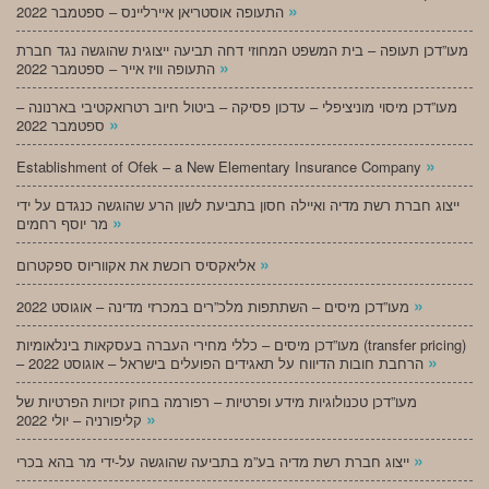
»
התעופה אוסטריאן איירליינס – ספטמבר 2022
מעו”דכן תעופה – בית המשפט המחוזי דחה תביעה ייצוגית שהוגשה נגד חברת
»
התעופה וויז אייר – ספטמבר 2022
מעו”דכן מיסוי מוניציפלי – עדכון פסיקה – ביטול חיוב רטרואקטיבי בארנונה –
»
ספטמבר 2022
»
Establishment of Ofek – a New Elementary Insurance Company
ייצוג חברת רשת מדיה ואיילה חסון בתביעת לשון הרע שהוגשה כנגדם על ידי
»
מר יוסף רחמים
»
אליאקסיס רוכשת את אקווריוס ספקטרום
»
מעו”דכן מיסים – השתתפות מלכ”רים במכרזי מדינה – אוגוסט 2022
מעו”דכן מיסים – כללי מחירי העברה בעסקאות בינלאומיות (transfer pricing)
»
– הרחבת חובות הדיווח על תאגידים הפועלים בישראל – אוגוסט 2022
מעו”דכן טכנולוגיות מידע ופרטיות – רפורמה בחוק זכויות הפרטיות של
»
קליפורניה – יולי 2022
»
ייצוג חברת רשת מדיה בע”מ בתביעה שהוגשה על-ידי מר בהא בכרי