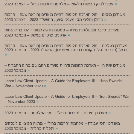
»
עקיף לחוק הביטוח הלאומי – מלחמת “חרבות ברזל” – דצמבר 2023
מעו”דכן מיסים – חוק הארכת תקופות ודחיית מועדים (הוראת שעה – חרבות
»
ברזל) (הליכי מס ומענקי סיוע), התשפ”ד-2023 – דצמבר 2023
מעו”דכן סייבר וטכנולוגיות מידע – סמכות חדשה למערך הסייבר להנחות
»
ארגונים פרטיים במשק – נובמבר 2023
מעו”דכן רגולציה – חוק הארכת תקופות ודחיית מועדים (הוראת שעה – חרבות
ברזל) (סדרי מינהל, תקופות כהונה ותאגידים), התשפ”ד-2023 – נובמבר 2023
»
מעו”דכן שוק הון – הארכת תקופות ודחיית מועדים הקבועים בחוק החברות –
»
נובמבר 2023
Labor Law Client Update – A Guide for Employers III – “Iron Swords”
»
War – November 2023
Labor Law Client Update – A Guide for Employers II – “Iron Swords” War
»
– November 2023
»
מעו”דכן מיסים – “חרבות ברזל” – נזקי המלחמה – נובמבר 2023
מעו”דכן יחסי עבודה – מלחמת “חרבות ברזל” – מתווה הפיצויים לעסקים
»
והקלות בחל”ת – נובמבר 2023