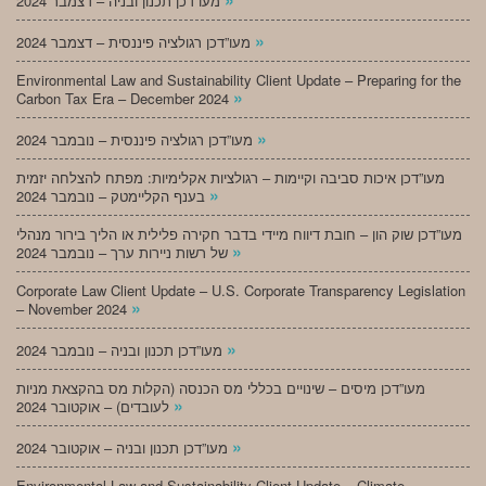
מעו”דכן תכנון ובניה – דצמבר 2024
»
מעו”דכן רגולציה פיננסית – דצמבר 2024
Environmental Law and Sustainability Client Update – Preparing for the
»
Carbon Tax Era – December 2024
»
מעו”דכן רגולציה פיננסית – נובמבר 2024
מעו”דכן איכות סביבה וקיימות – רגולציות אקלימיות: מפתח להצלחה יזמית
»
בענף הקליימטק – נובמבר 2024
מעו”דכן שוק הון – חובת דיווח מיידי בדבר חקירה פלילית או הליך בירור מנהלי
»
של רשות ניירות ערך – נובמבר 2024
Corporate Law Client Update – U.S. Corporate Transparency Legislation
»
– November 2024
»
מעו”דכן תכנון ובניה – נובמבר 2024
מעו”דכן מיסים – שינויים בכללי מס הכנסה (הקלות מס בהקצאת מניות
»
לעובדים) – אוקטובר 2024
»
מעו”דכן תכנון ובניה – אוקטובר 2024
Environmental Law and Sustainability Client Update – Climate