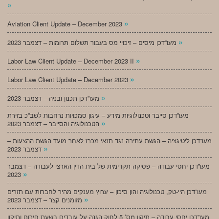
»
»
Aviation Client Update – December 2023
»
מעו”דכן מיסים – זיכויי מס בעבור תשלום תרומות – דצמבר 2023
»
Labor Law Client Update – December 2023 II
»
Labor Law Client Update – December 2023
»
מעו”דכן תכנון ובניה – דצמבר 2023
מעו”דכן סייבר וטכנולוגיות מידע – עיגון סמכויות נרחבות לשב”כ בזירת
»
הטכנולוגיה והסייבר – דצמבר 2023
מעו”דכן ליטיגציה – הגשת עתירה נגד תנאי מכרז לאחר מועד הגשת ההצעות –
»
דצמבר 2023
מעו”דכן יחסי עבודה – פסיקה תקדימית של בית הדין הארצי לעבודה – דצמבר
»
2023
מעו”דכן היי-טק, טכנולוגיה והון סיכון – ערוץ מענקים מהיר לחברות עם תזרים
»
מזומנים קצר – דצמבר 2023
מעו”דכן יחסי עבודה – תיקון מס’ 5 לחוק הגנה על עובדים בשעת חירום ותיקון