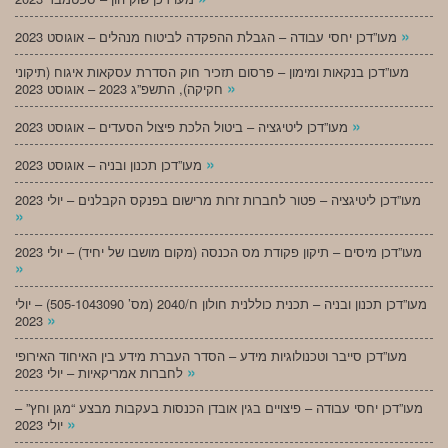
»
מעו”דכן יחסי עבודה – הגבלת ההפקדה לביטוח מנהלים – אוגוסט 2023
מעו”דכן בנקאות ומימון – פרסום תזכיר חוק הסדרת עסקאות איגוח (תיקוני
»
חקיקה), התשפ”ג 2023 – אוגוסט 2023
»
מעו”דכן ליטיגציה – ביטול הלכת פיצול הסעדים – אוגוסט 2023
»
מעו”דכן תכנון ובניה – אוגוסט 2023
מעו”דכן ליטיגציה – פטור לחברות זרות מרישום בפנקס הקבלנים – יולי 2023
»
מעו”דכן מיסים – תיקון פקודת מס הכנסה (מקום מושבו של יחיד) – יולי 2023
»
מעו”דכן תכנון ובניה – תכנית כוללנית חולון ח/2040 (מס’ 505-1043090) – יולי
»
2023
מעו”דכן סייבר וטכנולוגיות מידע – הסדר העברת מידע בין האיחוד האירופי
»
לחברות אמריקאיות – יולי 2023
מעו”דכן יחסי עבודה – פיצויים בגין אובדן הכנסות בעקבות מבצע “מגן וחץ” –
»
יולי 2023