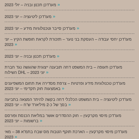
»
מעו”דכן תכנון ובניה – יולי 2023
»
מעו”דכן ליטיגציה – יוני 2023
»
מעו”דכן סייבר וטכנולוגיות מידע – יוני 2023
מעו”דכן יחסי עבודה – העסקת בני נוער – תזכורת לקראת חופשת הקיץ – יוני
»
2023
»
מעו”דכן תכנון ובניה – יוני 2023
מעו”דכן תעופה – בית המשפט דחה תובענה ייצוגית שהוגשה נגד חברת
»
השילוח DHL – יוני 2023
מעו”דכן טכנולוגיות מידע ופרטיות – צרפת מסדירה את תחום המשפיענים
»
באמצעות חוק תקדימי – יוני 2023
מעו”דכן ליטיגציה – בית המשפט הכלכלי דחה בקשה להיתר המצאה בתביעה
»
בסך של כ-2 מיליארד ש”ח – יוני 2023
מעו”דכן מיסוי מקרקעין – חוק ההסדרים אושר במליאת הכנסת ופורסם
»
ברשומות – יוני 2023
מעו”דכן מיסוי מקרקעין – הארכת תוקף הטבות מס שבח בתמ”א 38 – מאי
»
2023