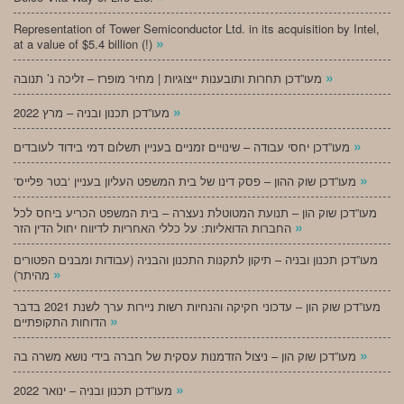
Representation of Tower Semiconductor Ltd. in its acquisition by Intel,
»
at a value of $5.4 billion (!)
»
מעו”דכן תחרות ותובענות ייצוגיות | מחיר מופרז – זליכה נ’ תנובה
»
מעו”דכן תכנון ובניה – מרץ 2022
»
מעו”דכן יחסי עבודה – שינויים זמניים בעניין תשלום דמי בידוד לעובדים
»
‘מעו”דכן שוק ההון – פסק דינו של בית המשפט העליון בעניין ‘בטר פלייס
מעו”דכן שוק הון – תנועת המטוטלת נעצרה – בית המשפט הכריע ביחס לכל
»
החברות הדואליות: על כללי האחריות לדיווח יחול הדין הזר
מעו”דכן תכנון ובניה – תיקון לתקנות התכנון והבניה (עבודות ומבנים הפטורים
»
מהיתר)
מעו”דכן שוק הון – עדכוני חקיקה והנחיות רשות ניירות ערך לשנת 2021 בדבר
»
הדוחות התקופתיים
»
מעו”דכן שוק הון – ניצול הזדמנות עסקית של חברה בידי נושא משרה בה
»
מעו”דכן תכנון ובניה – ינואר 2022