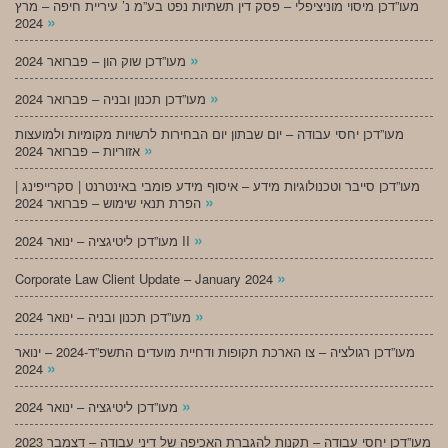
מעו”דכן מיסוי מוניציפלי – פסק דין תשתיות נפט בע”מ נ’ עיריית חיפה – מרץ
»
2024
»
מעו”דכן שוק הון – פברואר 2024
»
מעו”דכן תכנון ובניה – פברואר 2024
מעו”דכן יחסי עבודה – יום שבתון יום הבחירות לרשויות מקומיות ולמועצות
»
אזוריות – פברואר 2024
מעו”דכן סייבר וטכנולוגיות מידע – איסוף מידע פומבי באינטרנט | סקרייפינג |
»
הפרת תנאי שימוש – פברואר 2024
»
מעו”דכן ליטיגציה – ינואר 2024 II
»
Corporate Law Client Update – January 2024
»
מעו”דכן תכנון ובניה – ינואר 2024
מעו”דכן רגולציה – צו הארכת תקופות ודחיית מועדים התשפ”ד-2024 – ינואר
»
2024
»
מעו”דכן ליטיגציה – ינואר 2024
מעו”דכן יחסי עבודה – תקנות להגברת האכיפה של דיני עבודה – דצמבר 2023