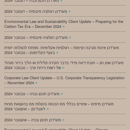
מעו”דכן תכנון ובניה – דצמבר 2024
»
מעו”דכן רגולציה פיננסית – דצמבר 2024
Environmental Law and Sustainability Client Update – Preparing for the
»
Carbon Tax Era – December 2024
»
מעו”דכן רגולציה פיננסית – נובמבר 2024
מעו”דכן איכות סביבה וקיימות – רגולציות אקלימיות: מפתח להצלחה יזמית
»
בענף הקליימטק – נובמבר 2024
מעו”דכן שוק הון – חובת דיווח מיידי בדבר חקירה פלילית או הליך בירור מנהלי
»
של רשות ניירות ערך – נובמבר 2024
Corporate Law Client Update – U.S. Corporate Transparency Legislation
»
– November 2024
»
מעו”דכן תכנון ובניה – נובמבר 2024
מעו”דכן מיסים – שינויים בכללי מס הכנסה (הקלות מס בהקצאת מניות
»
לעובדים) – אוקטובר 2024
»
מעו”דכן תכנון ובניה – אוקטובר 2024
Environmental Law and Sustainability Client Update – Climate