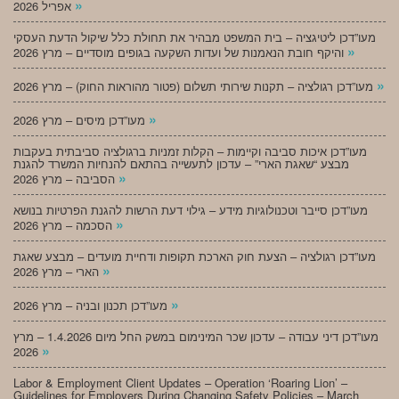
»
אפריל 2026
מעו”דכן ליטיגציה – בית המשפט מבהיר את תחולת כלל שיקול הדעת העסקי
»
והיקף חובת הנאמנות של ועדות השקעה בגופים מוסדיים – מרץ 2026
»
מעו”דכן רגולציה – תקנות שירותי תשלום (פטור מהוראות החוק) – מרץ 2026
»
מעו”דכן מיסים – מרץ 2026
מעו”דכן איכות סביבה וקיימות – הקלות זמניות ברגולציה סביבתית בעקבות
מבצע “שאגת הארי” – עדכון לתעשייה בהתאם להנחיות המשרד להגנת
»
הסביבה – מרץ 2026
מעו”דכן סייבר וטכנולוגיות מידע – גילוי דעת הרשות להגנת הפרטיות בנושא
»
הסכמה – מרץ 2026
מעו”דכן רגולציה – הצעת חוק הארכת תקופות ודחיית מועדים – מבצע שאגת
»
הארי – מרץ 2026
»
מעו”דכן תכנון ובניה – מרץ 2026
מעו”דכן דיני עבודה – עדכון שכר המינימום במשק החל מיום 1.4.2026 – מרץ
»
2026
Labor & Employment Client Updates – Operation ‘Roaring Lion’ –
Guidelines for Employers During Changing Safety Policies – March