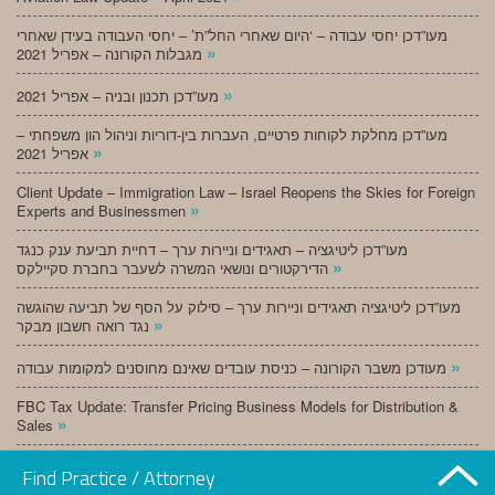
מעו”דכן יחסי עבודה – ‘היום שאחרי החל”ת’ – יחסי העבודה בעידן שאחרי
»
מגבלות הקורונה – אפריל 2021
»
מעו”דכן תכנון ובניה – אפריל 2021
מעו”דכן מחלקת לקוחות פרטיים, העברות בין-דוריות וניהול הון משפחתי –
»
אפריל 2021
Client Update – Immigration Law – Israel Reopens the Skies for Foreign
»
Experts and Businessmen
מעו”דכן ליטיגציה – תאגידים וניירות ערך – דחיית תביעת ענק כנגד
»
הדירקטורים ונושאי המשרה לשעבר בחברת סקיילקס
מעו”דכן ליטיגציה תאגידים וניירות ערך – סילוק על הסף של תביעה שהוגשה
»
נגד רואה חשבון מבקר
»
מעודכן משבר הקורונה – כניסת עובדים שאינם מחוסנים למקומות עבודה
FBC Tax Update: Transfer Pricing Business Models for Distribution &
»
Sales
»
מעו”דכן תכנון ובניה – מרץ 2021
Find Practice / Attorney