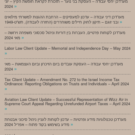
מעו”דכן יחסי עבודה – העסקת בני נוער – תזכורת לקראת חופשת הקיץ – יוני
»
2024
מעו”דכן דיני עבודה – עדכון למעסיקים – הרחבת ההגנות למשרתי מילואים
»
ובני זוגם – תיקון לחוק חיילים משוחררים (החזרה לעבודה), תש”ט-1949
מעו”דכן לקוחות פרטיים, העברות בין דוריות וניהול סכסוכי משפחה וירושה –
»
מאי 2024
Labor Law Client Update – Memorial and Independence Day – May 2024
»
מעו”דכן יחסי עבודה – העסקת עובדים ביום הזיכרון וביום העצמאות – מאי
»
2024
Tax Client Update – Amendment No. 272 to the Israel Income Tax
Ordinance: Reporting Obligations on Trusts and Individuals – April 2024
»
Aviation Law Client Update – Successful Representation of Wizz Air in
Supreme Court Appeal Regarding Unrefunded Airport Taxes – April 2024
»
מעו”דכן טכנולוגיות מידע ופרטיות – עדכון לקוחות לעניין ניהול סיכוני אבטחת
»
מידע בשימוש בקוד פתוח – אפריל 2024