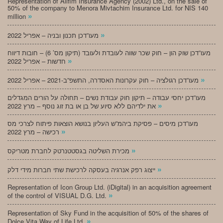
Representation of Alifim Insurance Agency (2002) Ltd., on the sale of
50% of the company to Menora Mivtachim Insurance Ltd. for NIS 140
»
million
»
מעו”דכן תכנון ובניה – אפריל 2022
מעו”דכן שוק הון – חוק שכר שווה לעובדת ולעובד (תיקון מס’ 6) – חובות דיווח
»
חדשות – אפריל 2022
»
מעו”דכן רגולציה – חוק עקרונות האסדרה, התשפ”ב-2021 – אפריל 2022
מעו”דכן יחסי עבודה – תיקון חוק עבודת נשים – תחולה על הורים המגדלים
»
את ילדיהם ללא סיוע של בן או בת זוג נוסף – מרץ 2022
מעו”דכן מיסים – פסיקת ביהמ”ש העליון בנושא הוצאות פיתוח לצרכי מס
»
רכישה – מרץ 2022
»
מכירת השליטה בגסטטנרטק לחברת מטריקס
»
ייצוג רפק אנרגיה בעסקה לרכישת שתי חברות מידי דלק
Representation of Icon Group Ltd. (iDigital) in an acquisition agreement
»
of the control of VISUAL D.G. Ltd.
Representation of Sky Fund in the acquisition of 50% of the shares of
»
Dolce Vita Way of Life Ltd.