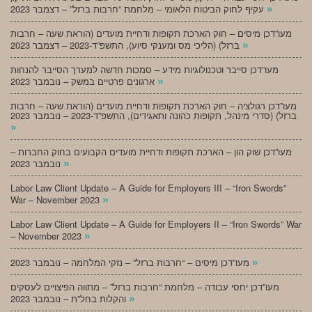
»
עקיף לחוק הביטוח הלאומי – מלחמת “חרבות ברזל” – דצמבר 2023
מעו”דכן מיסים – חוק הארכת תקופות ודחיית מועדים (הוראת שעה – חרבות
»
ברזל) (הליכי מס ומענקי סיוע), התשפ”ד-2023 – דצמבר 2023
מעו”דכן סייבר וטכנולוגיות מידע – סמכות חדשה למערך הסייבר להנחות
»
ארגונים פרטיים במשק – נובמבר 2023
מעו”דכן רגולציה – חוק הארכת תקופות ודחיית מועדים (הוראת שעה – חרבות
ברזל) (סדרי מינהל, תקופות כהונה ותאגידים), התשפ”ד-2023 – נובמבר 2023
»
מעו”דכן שוק הון – הארכת תקופות ודחיית מועדים הקבועים בחוק החברות –
»
נובמבר 2023
Labor Law Client Update – A Guide for Employers III – “Iron Swords”
»
War – November 2023
Labor Law Client Update – A Guide for Employers II – “Iron Swords” War
»
– November 2023
»
מעו”דכן מיסים – “חרבות ברזל” – נזקי המלחמה – נובמבר 2023
מעו”דכן יחסי עבודה – מלחמת “חרבות ברזל” – מתווה הפיצויים לעסקים
»
והקלות בחל”ת – נובמבר 2023