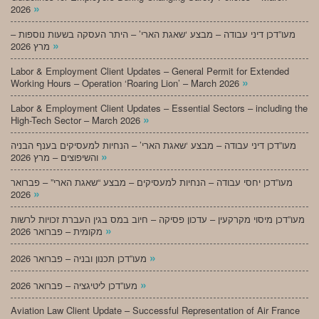
»
2026
מעו”דכן דיני עבודה – מבצע ‘שאגת הארי’ – היתר העסקה בשעות נוספות –
»
מרץ 2026
Labor & Employment Client Updates – General Permit for Extended
»
Working Hours – Operation ‘Roaring Lion’ – March 2026
Labor & Employment Client Updates – Essential Sectors – including the
»
High-Tech Sector – March 2026
מעו”דכן דיני עבודה – מבצע ‘שאגת הארי’ – הנחיות למעסיקים בענף הבניה
»
והשיפוצים – מרץ 2026
מעו”דכן יחסי עבודה – הנחיות למעסיקים – מבצע “שאגת הארי” – פברואר
»
2026
מעו”דכן מיסוי מקרקעין – עדכון פסיקה – חיוב במס בגין העברת זכויות לרשות
»
מקומית – פברואר 2026
»
מעו”דכן תכנון ובניה – פברואר 2026
»
מעו”דכן ליטיגציה – פברואר 2026
Aviation Law Client Update – Successful Representation of Air France