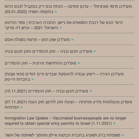
מעו”דכן מיסוי מוניציפלי – עדכון פסיקה – הנחת נכס ריק במקביל לנכס הרוס
»
בתקופה השניה (03.01.2022)
היעד הבא של רכבת הסטארט-אפ ניישן: החברה הערבית | ספר ההייטק
»
הישראלי 2021 – עיתון דה מרקר
»
מעו”דכן שוק ההון – פרשת נסטלה-אסם
»
מעו”דכן תכנון ובניה – חוק ההסדרים וחוק תכנון ובניה
»
מעו”דכן התחדשות עירונית – חוק ההסדרים
מעו”דכן הגירה – רישיון עבודה להעסקת עובדים זרים יהודים (זכאי שבות)
»
בחברות היי-טק
»
מעו”דכן תכנון ובניה – חוק ההסדרים (15.11.2021)
(07.11.2021) מעודכן טכנולוגיות מידע ופרטיות – הצעת חוק לתיקון חוק הגנת
»
הפרטיות
Immigration Law Update – Vaccinated businesspeople are no longer
»
required to obtain special entry permits to Israel (1.11.2021)
»
משפחת ברק תשקיע בחברת הביטוח איילון ותהפוך לשותפה של ווישור