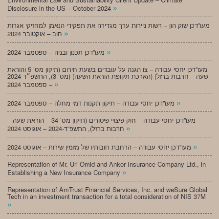
»
Disclosure in the US – October 2024
מעו”דכן שוק הון – רשות ניירות ערך מגדירה את תפקידי הנאמן למחזיקי אגרות
»
חוב – אוקטובר 2024
»
מעו”דכן תכנון ובניה – ספטמבר 2024
מעו”דכן יחסי עבודה – צו הגנה על עובדים בשעת חירום (תיקון מס’ 5 והוראת
שעה – חרבות ברזל) (הארכת תקופת הוראת השעה) (מס’ 3), התשפ״ד-2024
»
– ספטמבר 2024
»
מעו”דכן יחסי עבודה – תיקון תקנות דמי מחלה – ספטמבר 2024
מעו”דכן יחסי עבודה – חוק פיצויי פיטורים (תיקון מס’ 34 – הוראת שעה –
»
חרבות ברזל), התשפ”ד-2024 – אוגוסט 2024
»
מעו”דכן יחסי עבודה – הרחבת חובותיו של מזמין שירות – אוגוסט 2024
Representation of Mr. Uri Omid and Ankor Insurance Company Ltd., in
»
Establishing a New Insurance Company
Representation of AmTrust Financial Services, Inc. and weSure Global
Tech in an investment transaction for a total consideration of NIS 37M
»