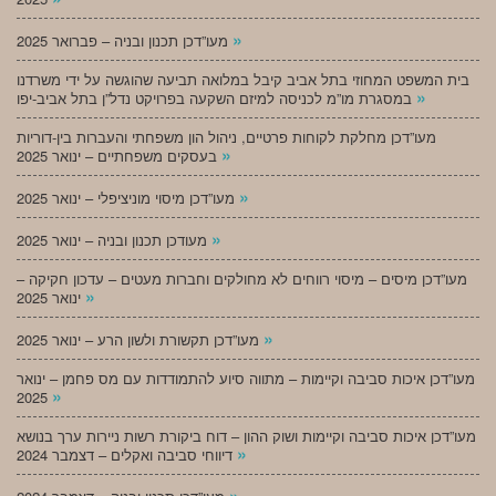
»
מעו”דכן תכנון ובניה – פברואר 2025
בית המשפט המחוזי בתל אביב קיבל במלואה תביעה שהוגשה על ידי משרדנו
»
במסגרת מו”מ לכניסה למיזם השקעה בפרויקט נדל”ן בתל אביב-יפו
מעו”דכן מחלקת לקוחות פרטיים, ניהול הון משפחתי והעברות בין-דוריות
»
בעסקים משפחתיים – ינואר 2025
»
מעו”דכן מיסוי מוניציפלי – ינואר 2025
»
מעודכן תכנון ובניה – ינואר 2025
מעו”דכן מיסים – מיסוי רווחים לא מחולקים וחברות מעטים – עדכון חקיקה –
»
ינואר 2025
»
מעו”דכן תקשורת ולשון הרע – ינואר 2025
מעו”דכן איכות סביבה וקיימות – מתווה סיוע להתמודדות עם מס פחמן – ינואר
»
2025
מעו”דכן איכות סביבה וקיימות ושוק ההון – דוח ביקורת רשות ניירות ערך בנושא
»
דיווחי סביבה ואקלים – דצמבר 2024
»