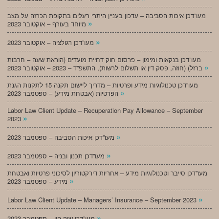
מעו”דכן איכות הסביבה – עדכון בעניין היתרי רעלים בתקופת הכרזה על מצב
»
מיוחד בעורף – אוקטובר 2023
»
מעו”דכן רגולציה – אוקטובר 2023
מעו”דכן בנקאות ומימון – פרסום חוק דחיית מועדים (הוראת שעה – חרבות
»
ברזל) (חוזה, פסק דין או תשלום לרשות), התשפ”ד – 2023 – אוקטובר 2023
מעו”דכן טכנולוגיות מידע ופרטיות – מדריך ליישום תקנה 15 לתקנות הגנת
»
הפרטיות (אבטחת מידע) – ספטמבר 2023
Labor Law Client Update – Recuperation Pay Allowance – September
»
2023
»
מעו”דכן איכות הסביבה – ספטמבר 2023
»
מעו”דכן תכנון ובניה – ספטמבר 2023
מעו”דכן סייבר וטכנולוגיות מידע – אחריות דירקטוריון לסיכוני פרטיות ואבטחת
»
מידע – ספטמבר 2023
»
Labor Law Client Update – Managers’ Insurance – September 2023
»
מעו”דכן שוק הון – ספטמבר 2023