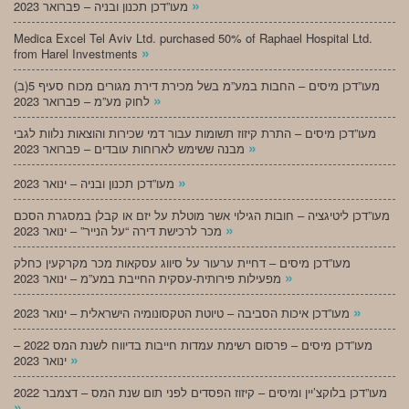
»
מעו”דכן תכנון ובניה – פברואר 2023
Medica Excel Tel Aviv Ltd. purchased 50% of Raphael Hospital Ltd.
»
from Harel Investments
מעו”דכן מיסים – החבות במע”מ בשל מכירת דירת מגורים מכוח סעיף 5(ב)
»
לחוק מע”מ – פברואר 2023
מעו”דכן מיסים – התרת קיזוז תשומות עבור דמי שכירות והוצאות נלוות לגבי
»
מבנה ששימש לארוחות עובדים – פברואר 2023
»
מעו”דכן תכנון ובניה – ינואר 2023
מעו”דכן ליטיגציה – חובות הגילוי אשר מוטלת על יזם או קבלן במסגרת הסכם
»
מכר לרכישת דירה “על הנייר” – ינואר 2023
מעו”דכן מיסים – דחיית ערעור על סיווג עסקאות מכר מקרקעין כחלק
»
מפעילות פירותית-עסקית החייבת במע”מ – ינואר 2023
»
מעו”דכן איכות הסביבה – טיוטת הטקסונומיה הישראלית – ינואר 2023
מעו”דכן מיסים – פרסום רשימת עמדות חייבות בדיווח לשנת המס 2022 –
»
ינואר 2023
מעו”דכן בלוקצ’יין ומיסים – קיזוז הפסדים לפני תום שנת המס – דצמבר 2022
»