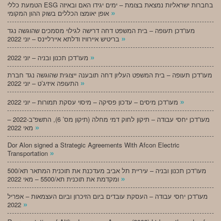
הטמעת כללי ESG בחברות ישראליות נמצאת בצומת – ימים יגידו האם ובאיזה
»
אופן יאומצו הכללים בשוק ההון המקומי
מעו”דכן תעופה – בית המשפט דחה דרישה לגילוי מסמכים שהוגשה נגד
»
בריטיש איירוויז ודלתא איירליינס – יוני 2022
»
מעו”דכן תכנון ובניה – יוני 2022
מעו”דכן תעופה – בית המשפט העליון דחה תובענה ייצוגית שהוגשה נגד חברת
»
התעופה איזיג’ט – יוני 2022
»
מעו”דכן מיסים – עדכון פסיקה – מיסוי עסקת תמורות – יוני 2022
מעו”דכן יחסי עבודה – תיקון לחוק דמי מחלה (תיקון מס’ 6), התשפ”ב-2022 –
»
מאי 2022
Dor Alon signed a Strategic Agreements With Afcon Electric
»
Transportation
מעו”דכן תכנון ובניה – עיריית תל אביב מעדכנת את תוכנית המתאר תא/500
»
ומקדמת את תוכנית תא/5500 – מאי 2022
מעו”דכן יחסי עבודה – העסקת עובדים ביום הזיכרון וביום העצמאות – אפריל
»
2022