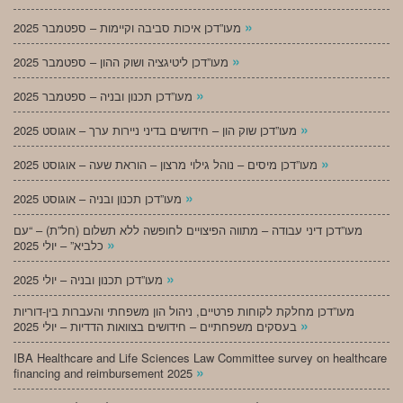
»
מעו”דכן איכות סביבה וקיימות – ספטמבר 2025
»
מעו”דכן ליטיגציה ושוק ההון – ספטמבר 2025
»
מעו”דכן תכנון ובניה – ספטמבר 2025
»
מעו”דכן שוק הון – חידושים בדיני ניירות ערך – אוגוסט 2025
»
מעו”דכן מיסים – נוהל גילוי מרצון – הוראת שעה – אוגוסט 2025
»
מעו”דכן תכנון ובניה – אוגוסט 2025
מעו”דכן דיני עבודה – מתווה הפיצויים לחופשה ללא תשלום (חל”ת) – “עם
»
כלביא” – יולי 2025
»
מעו”דכן תכנון ובניה – יולי 2025
מעו”דכן מחלקת לקוחות פרטיים, ניהול הון משפחתי והעברות בין-דוריות
»
בעסקים משפחתיים – חידושים בצוואות הדדיות – יולי 2025
IBA Healthcare and Life Sciences Law Committee survey on healthcare
»
financing and reimbursement 2025