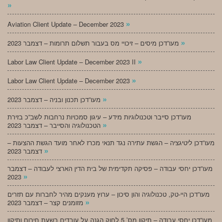
»
»
Aviation Client Update – December 2023
»
מעו”דכן מיסים – זיכויי מס בעבור תשלום תרומות – דצמבר 2023
»
Labor Law Client Update – December 2023 II
»
Labor Law Client Update – December 2023
»
מעו”דכן תכנון ובניה – דצמבר 2023
מעו”דכן סייבר וטכנולוגיות מידע – עיגון סמכויות נרחבות לשב”כ בזירת
»
הטכנולוגיה והסייבר – דצמבר 2023
מעו”דכן ליטיגציה – הגשת עתירה נגד תנאי מכרז לאחר מועד הגשת ההצעות –
»
דצמבר 2023
מעו”דכן יחסי עבודה – פסיקה תקדימית של בית הדין הארצי לעבודה – דצמבר
»
2023
מעו”דכן היי-טק, טכנולוגיה והון סיכון – ערוץ מענקים מהיר לחברות עם תזרים
»
מזומנים קצר – דצמבר 2023
מעו”דכן יחסי עבודה – תיקון מס’ 5 לחוק הגנה על עובדים בשעת חירום ותיקון