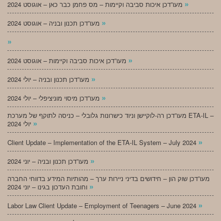
»
מעו”דכן איכות סביבה וקיימות – מס פחמן כבר כאן – אוגוסט 2024
»
מעו”דכן תכנון ובניה – אוגוסט 2024
»
»
מעו”דכן איכות סביבה וקיימות – אוגוסט 2024
»
מעו”דכן תכנון ובניה – יולי 2024
»
מעו”דכן מיסוי מוניציפלי – יולי 2024
מעו”דכן רה-לוקיישן וניוד כישרונות גלובלי – כניסה לתוקף של מערכת ETA-IL –
»
יולי 2024
»
Client Update – Implementation of the ETA-IL System – July 2024
»
מעו”דכן תכנון ובניה – יוני 2024
מעו”דכן שוק הון – חידושים בדיני ניירות ערך – מהותיות המידע בדווחי החברה
»
וחובת העדכון בגינו – יוני 2024
»
Labor Law Client Update – Employment of Teenagers – June 2024