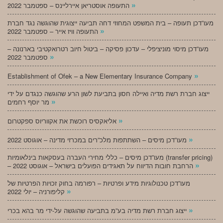
»
התעופה אוסטריאן איירליינס – ספטמבר 2022
מעו”דכן תעופה – בית המשפט המחוזי דחה תביעה ייצוגית שהוגשה נגד חברת
»
התעופה וויז אייר – ספטמבר 2022
מעו”דכן מיסוי מוניציפלי – עדכון פסיקה – ביטול חיוב רטרואקטיבי בארנונה –
»
ספטמבר 2022
»
Establishment of Ofek – a New Elementary Insurance Company
ייצוג חברת רשת מדיה ואיילה חסון בתביעת לשון הרע שהוגשה כנגדם על ידי
»
מר יוסף רחמים
»
אליאקסיס רוכשת את אקווריוס ספקטרום
»
מעו”דכן מיסים – השתתפות מלכ”רים במכרזי מדינה – אוגוסט 2022
מעו”דכן מיסים – כללי מחירי העברה בעסקאות בינלאומיות (transfer pricing)
»
– הרחבת חובות הדיווח על תאגידים הפועלים בישראל – אוגוסט 2022
מעו”דכן טכנולוגיות מידע ופרטיות – רפורמה בחוק זכויות הפרטיות של
»
קליפורניה – יולי 2022
»
ייצוג חברת רשת מדיה בע”מ בתביעה שהוגשה על-ידי מר בהא בכרי