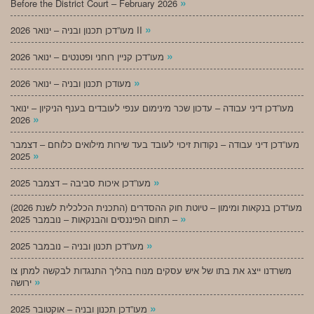
»
Before the District Court – February 2026
»
מעו”דכן תכנון ובניה – ינואר 2026 II
»
מעו”דכן קניין רוחני ופטנטים – ינואר 2026
»
מעודכן תכנון ובניה – ינואר 2026
מעו”דכן דיני עבודה – עדכון שכר מינימום ענפי לעובדים בענף הניקיון – ינואר
»
2026
מעו”דכן דיני עבודה – נקודות זיכוי לעובד בעד שירות מילואים כלוחם – דצמבר
»
2025
»
מעו”דכן איכות סביבה – דצמבר 2025
מעו”דכן בנקאות ומימון – טיוטת חוק ההסדרים (התכנית הכלכלית לשנת 2026)
»
– תחום הפיננסים והבנקאות – נובמבר 2025
»
מעו”דכן תכנון ובניה – נובמבר 2025
משרדנו ייצג את בתו של איש עסקים מנוח בהליך התנגדות לבקשה למתן צו
»
ירושה
»
מעו”דכן תכנון ובניה – אוקטובר 2025