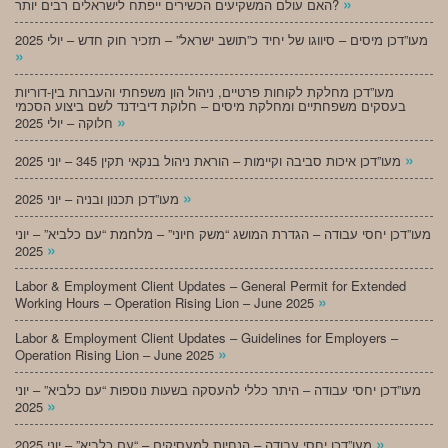
»
האם עולם המשקיעים הכשירים ייפתח לישראלים רבים יותר?
מעו”דכן מיסים – סיווגו של יחיד כ”תושב ישראל” – תזכיר חוק חדש – יולי 2025
»
מעו”דכן מחלקת לקוחות פרטיים, ניהול הון משפחתי והעברות בין-דוריות
בעסקים משפחתיים ומחלקת מיסים – חלוקת דיבידנד לשם ביצוע הסכמי
»
חלוקה – יולי 2025
»
מעו”דכן איכות סביבה וקיימות – הוראת ניהול בנקאי תקין 345 – יוני 2025
»
מעו”דכן תכנון ובניה – יוני 2025
מעו”דכן יחסי עבודה – הגדרת המושג “משק חיוני” – מלחמת “עם כלביא” – יוני
»
2025
Labor & Employment Client Updates – General Permit for Extended
»
Working Hours – Operation Rising Lion – June 2025
Labor & Employment Client Updates – Guidelines for Employers –
»
Operation Rising Lion – June 2025
מעו”דכן יחסי עבודה – היתר כללי להעסקה בשעות נוספות “עם כלביא” – יוני
»
2025
»
מעו”דכן יחסי עבודה – הנחיות למעסיקים – “עם כלביא” – יוני 2025