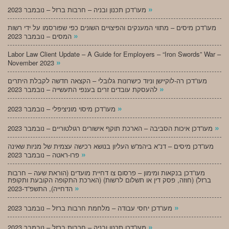
»
מעו”דכן תכנון ובניה – חרבות ברזל – נובמבר 2023
מעו”דכן מיסים – מתווי המענקים והפיצויים השונים כפי שפורסמו על ידי רשות
»
המסים – נובמבר 2023
Labor Law Client Update – A Guide for Employers – “Iron Swords” War –
»
November 2023
מעו”דכן רה-לוקיישן וניוד כישרונות גלובלי – הקצאה חדשה לקבלת היתרים
»
להעסקת עובדים זרים בענפי התעשייה – נובמבר 2023
»
מעו”דכן מיסוי מוניציפלי – נובמבר 2023
»
מעו”דכן איכות הסביבה – הארכת תוקף אישורים רגולטוריים – נובמבר 2023
מעו”דכן מיסים – דנ”א ביהמ”ש העליון בנושא רכישה עצמית של מניות שאינה
»
פרו-ראטה – נובמבר 2023
מעו”דכן בנקאות ומימון – פרסום צו דחיית מועדים (הוראת שעה – חרבות
ברזל) (חוזה, פסק דין או תשלום לרשות) (הארכת התקופה הקובעת ותקופת
»
הדחייה), התשפ”ד-2023
»
מעו”דכן יחסי עבודה – מלחמת חרבות ברזל – נובמבר 2023
»
מעו”דכן תכנון ובניה – חרבות ברזל – נובמבר 2023