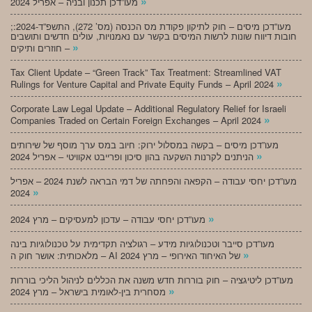
»
מעו”דכן תכנון ובניה – אפריל 2024
;מעו”דכן מיסים – חוק לתיקון פקודת מס הכנסה (מס’ 272), התשפ”ד-2024:
חובות דיווח שונות לרשות המיסים בקשר עם נאמנויות, עולים חדשים ותושבים
»
חוזרים ותיקים –
Tax Client Update – “Green Track” Tax Treatment: Streamlined VAT
»
Rulings for Venture Capital and Private Equity Funds – April 2024
Corporate Law Legal Update – Additional Regulatory Relief for Israeli
»
Companies Traded on Certain Foreign Exchanges – April 2024
מעו”דכן מיסים – בקשה במסלול ירוק: חיוב במס ערך מוסף של שירותים
»
הניתנים לקרנות השקעה בהון סיכון ופרייבט אקוויטי – אפריל 2024
מעו”דכן יחסי עבודה – הקפאה והפחתה של דמי הבראה לשנת 2024 – אפריל
»
2024
»
מעו”דכן יחסי עבודה – עדכון למעסיקים – מרץ 2024
מעו”דכן סייבר וטכנולוגיות מידע – רגולציה תקדימית על טכנולוגיות בינה
»
מלאכותית: אושר חוק ה – AI של האיחוד האירופי – מרץ 2024
מעו”דכן ליטיגציה – חוק בוררות חדש משנה את הכללים לניהול הליכי בוררות
»
מסחרית בין-לאומית בישראל – מרץ 2024