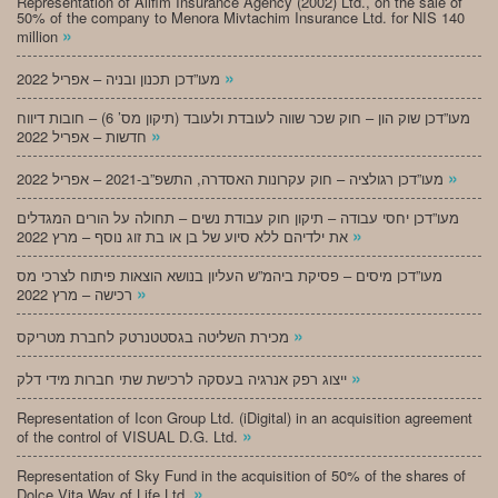
Representation of Alifim Insurance Agency (2002) Ltd., on the sale of
50% of the company to Menora Mivtachim Insurance Ltd. for NIS 140
»
million
»
מעו”דכן תכנון ובניה – אפריל 2022
מעו”דכן שוק הון – חוק שכר שווה לעובדת ולעובד (תיקון מס’ 6) – חובות דיווח
»
חדשות – אפריל 2022
»
מעו”דכן רגולציה – חוק עקרונות האסדרה, התשפ”ב-2021 – אפריל 2022
מעו”דכן יחסי עבודה – תיקון חוק עבודת נשים – תחולה על הורים המגדלים
»
את ילדיהם ללא סיוע של בן או בת זוג נוסף – מרץ 2022
מעו”דכן מיסים – פסיקת ביהמ”ש העליון בנושא הוצאות פיתוח לצרכי מס
»
רכישה – מרץ 2022
»
מכירת השליטה בגסטטנרטק לחברת מטריקס
»
ייצוג רפק אנרגיה בעסקה לרכישת שתי חברות מידי דלק
Representation of Icon Group Ltd. (iDigital) in an acquisition agreement
»
of the control of VISUAL D.G. Ltd.
Representation of Sky Fund in the acquisition of 50% of the shares of
»
Dolce Vita Way of Life Ltd.