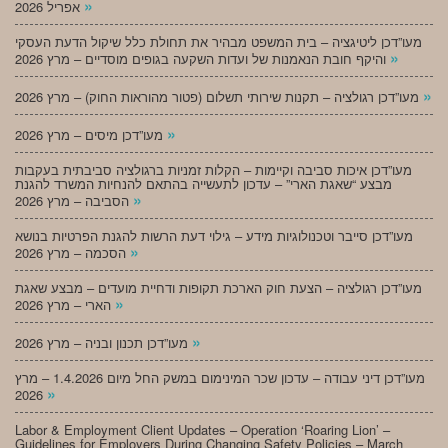
»
אפריל 2026
מעו”דכן ליטיגציה – בית המשפט מבהיר את תחולת כלל שיקול הדעת העסקי
»
והיקף חובת הנאמנות של ועדות השקעה בגופים מוסדיים – מרץ 2026
»
מעו”דכן רגולציה – תקנות שירותי תשלום (פטור מהוראות החוק) – מרץ 2026
»
מעו”דכן מיסים – מרץ 2026
מעו”דכן איכות סביבה וקיימות – הקלות זמניות ברגולציה סביבתית בעקבות
מבצע “שאגת הארי” – עדכון לתעשייה בהתאם להנחיות המשרד להגנת
»
הסביבה – מרץ 2026
מעו”דכן סייבר וטכנולוגיות מידע – גילוי דעת הרשות להגנת הפרטיות בנושא
»
הסכמה – מרץ 2026
מעו”דכן רגולציה – הצעת חוק הארכת תקופות ודחיית מועדים – מבצע שאגת
»
הארי – מרץ 2026
»
מעו”דכן תכנון ובניה – מרץ 2026
מעו”דכן דיני עבודה – עדכון שכר המינימום במשק החל מיום 1.4.2026 – מרץ
»
2026
Labor & Employment Client Updates – Operation ‘Roaring Lion’ –
Guidelines for Employers During Changing Safety Policies – March