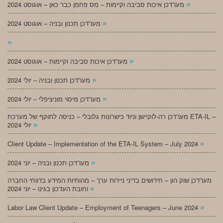
»
מעו”דכן איכות סביבה וקיימות – מס פחמן כבר כאן – אוגוסט 2024
»
מעו”דכן תכנון ובניה – אוגוסט 2024
»
»
מעו”דכן איכות סביבה וקיימות – אוגוסט 2024
»
מעו”דכן תכנון ובניה – יולי 2024
»
מעו”דכן מיסוי מוניציפלי – יולי 2024
מעו”דכן רה-לוקיישן וניוד כישרונות גלובלי – כניסה לתוקף של מערכת ETA-IL –
»
יולי 2024
»
Client Update – Implementation of the ETA-IL System – July 2024
»
מעו”דכן תכנון ובניה – יוני 2024
מעו”דכן שוק הון – חידושים בדיני ניירות ערך – מהותיות המידע בדווחי החברה
»
וחובת העדכון בגינו – יוני 2024
»
Labor Law Client Update – Employment of Teenagers – June 2024