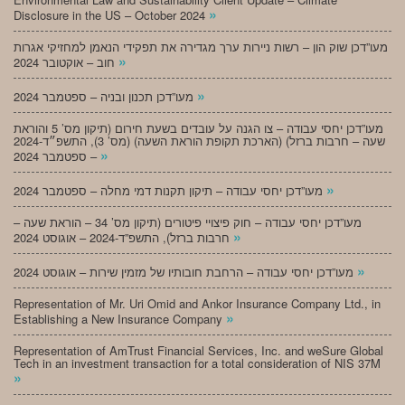
»
Disclosure in the US – October 2024
מעו”דכן שוק הון – רשות ניירות ערך מגדירה את תפקידי הנאמן למחזיקי אגרות
»
חוב – אוקטובר 2024
»
מעו”דכן תכנון ובניה – ספטמבר 2024
מעו”דכן יחסי עבודה – צו הגנה על עובדים בשעת חירום (תיקון מס’ 5 והוראת
שעה – חרבות ברזל) (הארכת תקופת הוראת השעה) (מס’ 3), התשפ״ד-2024
»
– ספטמבר 2024
»
מעו”דכן יחסי עבודה – תיקון תקנות דמי מחלה – ספטמבר 2024
מעו”דכן יחסי עבודה – חוק פיצויי פיטורים (תיקון מס’ 34 – הוראת שעה –
»
חרבות ברזל), התשפ”ד-2024 – אוגוסט 2024
»
מעו”דכן יחסי עבודה – הרחבת חובותיו של מזמין שירות – אוגוסט 2024
Representation of Mr. Uri Omid and Ankor Insurance Company Ltd., in
»
Establishing a New Insurance Company
Representation of AmTrust Financial Services, Inc. and weSure Global
Tech in an investment transaction for a total consideration of NIS 37M
»