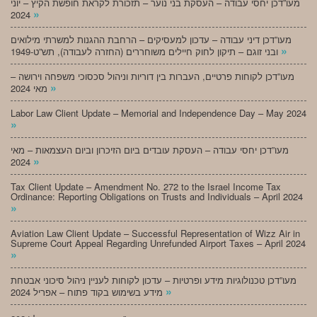
מעו”דכן יחסי עבודה – העסקת בני נוער – תזכורת לקראת חופשת הקיץ – יוני
»
2024
מעו”דכן דיני עבודה – עדכון למעסיקים – הרחבת ההגנות למשרתי מילואים
»
ובני זוגם – תיקון לחוק חיילים משוחררים (החזרה לעבודה), תש”ט-1949
מעו”דכן לקוחות פרטיים, העברות בין דוריות וניהול סכסוכי משפחה וירושה –
»
מאי 2024
Labor Law Client Update – Memorial and Independence Day – May 2024
»
מעו”דכן יחסי עבודה – העסקת עובדים ביום הזיכרון וביום העצמאות – מאי
»
2024
Tax Client Update – Amendment No. 272 to the Israel Income Tax
Ordinance: Reporting Obligations on Trusts and Individuals – April 2024
»
Aviation Law Client Update – Successful Representation of Wizz Air in
Supreme Court Appeal Regarding Unrefunded Airport Taxes – April 2024
»
מעו”דכן טכנולוגיות מידע ופרטיות – עדכון לקוחות לעניין ניהול סיכוני אבטחת
»
מידע בשימוש בקוד פתוח – אפריל 2024