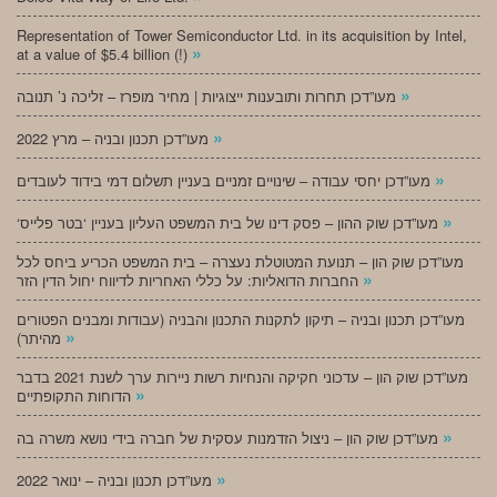
Representation of Tower Semiconductor Ltd. in its acquisition by Intel,
»
at a value of $5.4 billion (!)
»
מעו”דכן תחרות ותובענות ייצוגיות | מחיר מופרז – זליכה נ’ תנובה
»
מעו”דכן תכנון ובניה – מרץ 2022
»
מעו”דכן יחסי עבודה – שינויים זמניים בעניין תשלום דמי בידוד לעובדים
»
‘מעו”דכן שוק ההון – פסק דינו של בית המשפט העליון בעניין ‘בטר פלייס
מעו”דכן שוק הון – תנועת המטוטלת נעצרה – בית המשפט הכריע ביחס לכל
»
החברות הדואליות: על כללי האחריות לדיווח יחול הדין הזר
מעו”דכן תכנון ובניה – תיקון לתקנות התכנון והבניה (עבודות ומבנים הפטורים
»
מהיתר)
מעו”דכן שוק הון – עדכוני חקיקה והנחיות רשות ניירות ערך לשנת 2021 בדבר
»
הדוחות התקופתיים
»
מעו”דכן שוק הון – ניצול הזדמנות עסקית של חברה בידי נושא משרה בה
»
מעו”דכן תכנון ובניה – ינואר 2022