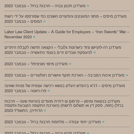
»
מעו”דכן תכנון ובניה – חרבות ברזל – נובמבר 2023
מעו”דכן מיסים – מתווי המענקים והפיצויים השונים כפי שפורסמו על ידי רשות
»
המסים – נובמבר 2023
Labor Law Client Update – A Guide for Employers – “Iron Swords” War –
»
November 2023
מעו”דכן רה-לוקיישן וניוד כישרונות גלובלי – הקצאה חדשה לקבלת היתרים
»
להעסקת עובדים זרים בענפי התעשייה – נובמבר 2023
»
מעו”דכן מיסוי מוניציפלי – נובמבר 2023
»
מעו”דכן איכות הסביבה – הארכת תוקף אישורים רגולטוריים – נובמבר 2023
מעו”דכן מיסים – דנ”א ביהמ”ש העליון בנושא רכישה עצמית של מניות שאינה
»
פרו-ראטה – נובמבר 2023
מעו”דכן בנקאות ומימון – פרסום צו דחיית מועדים (הוראת שעה – חרבות
ברזל) (חוזה, פסק דין או תשלום לרשות) (הארכת התקופה הקובעת ותקופת
»
הדחייה), התשפ”ד-2023
»
מעו”דכן יחסי עבודה – מלחמת חרבות ברזל – נובמבר 2023
»
מעו”דכן תכנון ובניה – חרבות ברזל – נובמבר 2023