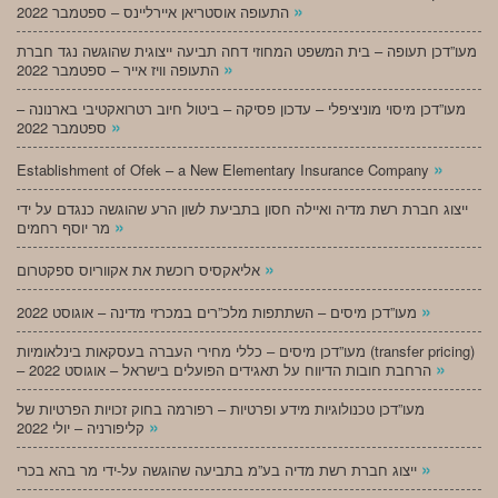
»
התעופה אוסטריאן איירליינס – ספטמבר 2022
מעו”דכן תעופה – בית המשפט המחוזי דחה תביעה ייצוגית שהוגשה נגד חברת
»
התעופה וויז אייר – ספטמבר 2022
מעו”דכן מיסוי מוניציפלי – עדכון פסיקה – ביטול חיוב רטרואקטיבי בארנונה –
»
ספטמבר 2022
»
Establishment of Ofek – a New Elementary Insurance Company
ייצוג חברת רשת מדיה ואיילה חסון בתביעת לשון הרע שהוגשה כנגדם על ידי
»
מר יוסף רחמים
»
אליאקסיס רוכשת את אקווריוס ספקטרום
»
מעו”דכן מיסים – השתתפות מלכ”רים במכרזי מדינה – אוגוסט 2022
מעו”דכן מיסים – כללי מחירי העברה בעסקאות בינלאומיות (transfer pricing)
»
– הרחבת חובות הדיווח על תאגידים הפועלים בישראל – אוגוסט 2022
מעו”דכן טכנולוגיות מידע ופרטיות – רפורמה בחוק זכויות הפרטיות של
»
קליפורניה – יולי 2022
»
ייצוג חברת רשת מדיה בע”מ בתביעה שהוגשה על-ידי מר בהא בכרי