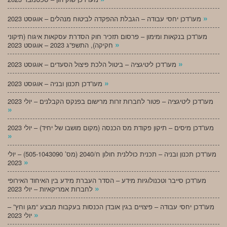
»
מעו”דכן יחסי עבודה – הגבלת ההפקדה לביטוח מנהלים – אוגוסט 2023
מעו”דכן בנקאות ומימון – פרסום תזכיר חוק הסדרת עסקאות איגוח (תיקוני
»
חקיקה), התשפ”ג 2023 – אוגוסט 2023
»
מעו”דכן ליטיגציה – ביטול הלכת פיצול הסעדים – אוגוסט 2023
»
מעו”דכן תכנון ובניה – אוגוסט 2023
מעו”דכן ליטיגציה – פטור לחברות זרות מרישום בפנקס הקבלנים – יולי 2023
»
מעו”דכן מיסים – תיקון פקודת מס הכנסה (מקום מושבו של יחיד) – יולי 2023
»
מעו”דכן תכנון ובניה – תכנית כוללנית חולון ח/2040 (מס’ 505-1043090) – יולי
»
2023
מעו”דכן סייבר וטכנולוגיות מידע – הסדר העברת מידע בין האיחוד האירופי
»
לחברות אמריקאיות – יולי 2023
מעו”דכן יחסי עבודה – פיצויים בגין אובדן הכנסות בעקבות מבצע “מגן וחץ” –
»
יולי 2023