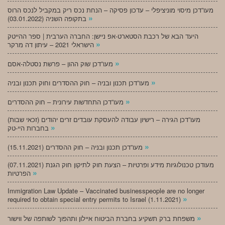
מעו”דכן מיסוי מוניציפלי – עדכון פסיקה – הנחת נכס ריק במקביל לנכס הרוס
»
בתקופה השניה (03.01.2022)
היעד הבא של רכבת הסטארט-אפ ניישן: החברה הערבית | ספר ההייטק
»
הישראלי 2021 – עיתון דה מרקר
»
מעו”דכן שוק ההון – פרשת נסטלה-אסם
»
מעו”דכן תכנון ובניה – חוק ההסדרים וחוק תכנון ובניה
»
מעו”דכן התחדשות עירונית – חוק ההסדרים
מעו”דכן הגירה – רישיון עבודה להעסקת עובדים זרים יהודים (זכאי שבות)
»
בחברות היי-טק
»
מעו”דכן תכנון ובניה – חוק ההסדרים (15.11.2021)
(07.11.2021) מעודכן טכנולוגיות מידע ופרטיות – הצעת חוק לתיקון חוק הגנת
»
הפרטיות
Immigration Law Update – Vaccinated businesspeople are no longer
»
required to obtain special entry permits to Israel (1.11.2021)
»
משפחת ברק תשקיע בחברת הביטוח איילון ותהפוך לשותפה של ווישור