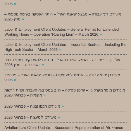
»
2026
מעו”דכן דיני עבודה – מבצע ‘שאגת הארי’ – היתר העסקה בשעות נוספות –
»
מרץ 2026
Labor & Employment Client Updates – General Permit for Extended
»
Working Hours – Operation ‘Roaring Lion’ – March 2026
Labor & Employment Client Updates – Essential Sectors – including the
»
High-Tech Sector – March 2026
מעו”דכן דיני עבודה – מבצע ‘שאגת הארי’ – הנחיות למעסיקים בענף הבניה
»
והשיפוצים – מרץ 2026
מעו”דכן יחסי עבודה – הנחיות למעסיקים – מבצע “שאגת הארי” – פברואר
»
2026
מעו”דכן מיסוי מקרקעין – עדכון פסיקה – חיוב במס בגין העברת זכויות לרשות
»
מקומית – פברואר 2026
»
מעו”דכן תכנון ובניה – פברואר 2026
»
מעו”דכן ליטיגציה – פברואר 2026
Aviation Law Client Update – Successful Representation of Air France