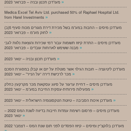
»
מעו”דכן תכנון ובניה – פברואר 2023
Medica Excel Tel Aviv Ltd. purchased 50% of Raphael Hospital Ltd.
»
from Harel Investments
מעו”דכן מיסים – החבות במע”מ בשל מכירת דירת מגורים מכוח סעיף 5(ב)
»
לחוק מע”מ – פברואר 2023
מעו”דכן מיסים – התרת קיזוז תשומות עבור דמי שכירות והוצאות נלוות לגבי
»
מבנה ששימש לארוחות עובדים – פברואר 2023
»
מעו”דכן תכנון ובניה – ינואר 2023
מעו”דכן ליטיגציה – חובות הגילוי אשר מוטלת על יזם או קבלן במסגרת הסכם
»
מכר לרכישת דירה “על הנייר” – ינואר 2023
מעו”דכן מיסים – דחיית ערעור על סיווג עסקאות מכר מקרקעין כחלק
»
מפעילות פירותית-עסקית החייבת במע”מ – ינואר 2023
»
מעו”דכן איכות הסביבה – טיוטת הטקסונומיה הישראלית – ינואר 2023
מעו”דכן מיסים – פרסום רשימת עמדות חייבות בדיווח לשנת המס 2022 –
»
ינואר 2023
מעו”דכן בלוקצ’יין ומיסים – קיזוז הפסדים לפני תום שנת המס – דצמבר 2022
»