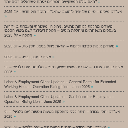
»
האם עולם המשקיעים הכשירים ייפתח לישראלים רבים יותר?
מעו”דכן מיסים – סיווגו של יחיד כ”תושב ישראל” – תזכיר חוק חדש – יולי 2025
»
מעו”דכן מחלקת לקוחות פרטיים, ניהול הון משפחתי והעברות בין-דוריות
בעסקים משפחתיים ומחלקת מיסים – חלוקת דיבידנד לשם ביצוע הסכמי
»
חלוקה – יולי 2025
»
מעו”דכן איכות סביבה וקיימות – הוראת ניהול בנקאי תקין 345 – יוני 2025
»
מעו”דכן תכנון ובניה – יוני 2025
מעו”דכן יחסי עבודה – הגדרת המושג “משק חיוני” – מלחמת “עם כלביא” – יוני
»
2025
Labor & Employment Client Updates – General Permit for Extended
»
Working Hours – Operation Rising Lion – June 2025
Labor & Employment Client Updates – Guidelines for Employers –
»
Operation Rising Lion – June 2025
מעו”דכן יחסי עבודה – היתר כללי להעסקה בשעות נוספות “עם כלביא” – יוני
»
2025
»
מעו”דכן יחסי עבודה – הנחיות למעסיקים – “עם כלביא” – יוני 2025