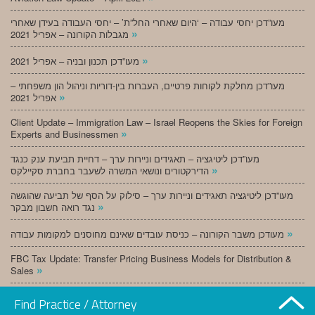
מעו”דכן יחסי עבודה – ‘היום שאחרי החל”ת’ – יחסי העבודה בעידן שאחרי
»
מגבלות הקורונה – אפריל 2021
»
מעו”דכן תכנון ובניה – אפריל 2021
מעו”דכן מחלקת לקוחות פרטיים, העברות בין-דוריות וניהול הון משפחתי –
»
אפריל 2021
Client Update – Immigration Law – Israel Reopens the Skies for Foreign
»
Experts and Businessmen
מעו”דכן ליטיגציה – תאגידים וניירות ערך – דחיית תביעת ענק כנגד
»
הדירקטורים ונושאי המשרה לשעבר בחברת סקיילקס
מעו”דכן ליטיגציה תאגידים וניירות ערך – סילוק על הסף של תביעה שהוגשה
»
נגד רואה חשבון מבקר
»
מעודכן משבר הקורונה – כניסת עובדים שאינם מחוסנים למקומות עבודה
FBC Tax Update: Transfer Pricing Business Models for Distribution &
»
Sales
»
מעו”דכן תכנון ובניה – מרץ 2021
Find Practice / Attorney