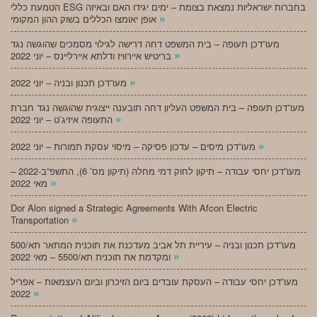
הטמעת כללי ESG בחברות ישראליות נמצאת בצומת – ימים יגידו האם ובאיזה
»
אופן יאומצו הכללים בשוק ההון המקומי
מעו”דכן תעופה – בית המשפט דחה דרישה לגילוי מסמכים שהוגשה נגד
»
בריטיש איירוויז ודלתא איירליינס – יוני 2022
»
מעו”דכן תכנון ובניה – יוני 2022
מעו”דכן תעופה – בית המשפט העליון דחה תובענה ייצוגית שהוגשה נגד חברת
»
התעופה איזיג’ט – יוני 2022
»
מעו”דכן מיסים – עדכון פסיקה – מיסוי עסקת תמורות – יוני 2022
מעו”דכן יחסי עבודה – תיקון לחוק דמי מחלה (תיקון מס’ 6), התשפ”ב-2022 –
»
מאי 2022
Dor Alon signed a Strategic Agreements With Afcon Electric
»
Transportation
מעו”דכן תכנון ובניה – עיריית תל אביב מעדכנת את תוכנית המתאר תא/500
»
ומקדמת את תוכנית תא/5500 – מאי 2022
מעו”דכן יחסי עבודה – העסקת עובדים ביום הזיכרון וביום העצמאות – אפריל
»
2022