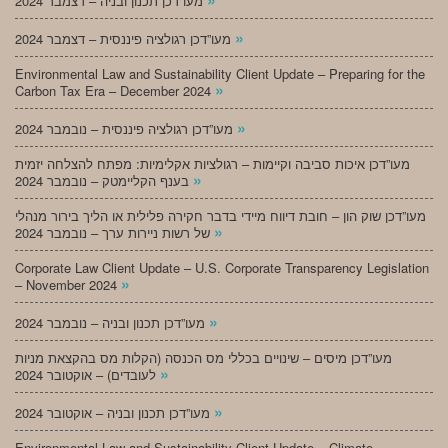
מעו”דכן תכנון ובניה – דצמבר 2024
»
מעו”דכן רגולציה פיננסית – דצמבר 2024
Environmental Law and Sustainability Client Update – Preparing for the
»
Carbon Tax Era – December 2024
»
מעו”דכן רגולציה פיננסית – נובמבר 2024
מעו”דכן איכות סביבה וקיימות – רגולציות אקלימיות: מפתח להצלחה יזמית
»
בענף הקליימטק – נובמבר 2024
מעו”דכן שוק הון – חובת דיווח מיידי בדבר חקירה פלילית או הליך בירור מנהלי
»
של רשות ניירות ערך – נובמבר 2024
Corporate Law Client Update – U.S. Corporate Transparency Legislation
»
– November 2024
»
מעו”דכן תכנון ובניה – נובמבר 2024
מעו”דכן מיסים – שינויים בכללי מס הכנסה (הקלות מס בהקצאת מניות
»
לעובדים) – אוקטובר 2024
»
מעו”דכן תכנון ובניה – אוקטובר 2024
Environmental Law and Sustainability Client Update – Climate