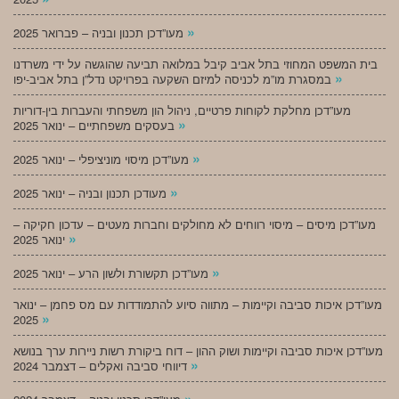
»
מעו”דכן תכנון ובניה – פברואר 2025
בית המשפט המחוזי בתל אביב קיבל במלואה תביעה שהוגשה על ידי משרדנו
»
במסגרת מו”מ לכניסה למיזם השקעה בפרויקט נדל”ן בתל אביב-יפו
מעו”דכן מחלקת לקוחות פרטיים, ניהול הון משפחתי והעברות בין-דוריות
»
בעסקים משפחתיים – ינואר 2025
»
מעו”דכן מיסוי מוניציפלי – ינואר 2025
»
מעודכן תכנון ובניה – ינואר 2025
מעו”דכן מיסים – מיסוי רווחים לא מחולקים וחברות מעטים – עדכון חקיקה –
»
ינואר 2025
»
מעו”דכן תקשורת ולשון הרע – ינואר 2025
מעו”דכן איכות סביבה וקיימות – מתווה סיוע להתמודדות עם מס פחמן – ינואר
»
2025
מעו”דכן איכות סביבה וקיימות ושוק ההון – דוח ביקורת רשות ניירות ערך בנושא
»
דיווחי סביבה ואקלים – דצמבר 2024
»