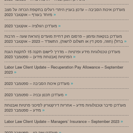
מעו”דכן איכות הסביבה – עדכון בעניין היתרי רעלים בתקופת הכרזה על מצב
»
מיוחד בעורף – אוקטובר 2023
»
מעו”דכן רגולציה – אוקטובר 2023
מעו”דכן בנקאות ומימון – פרסום חוק דחיית מועדים (הוראת שעה – חרבות
»
ברזל) (חוזה, פסק דין או תשלום לרשות), התשפ”ד – 2023 – אוקטובר 2023
מעו”דכן טכנולוגיות מידע ופרטיות – מדריך ליישום תקנה 15 לתקנות הגנת
»
הפרטיות (אבטחת מידע) – ספטמבר 2023
Labor Law Client Update – Recuperation Pay Allowance – September
»
2023
»
מעו”דכן איכות הסביבה – ספטמבר 2023
»
מעו”דכן תכנון ובניה – ספטמבר 2023
מעו”דכן סייבר וטכנולוגיות מידע – אחריות דירקטוריון לסיכוני פרטיות ואבטחת
»
מידע – ספטמבר 2023
»
Labor Law Client Update – Managers’ Insurance – September 2023
»
מעו”דכן שוק הון – ספטמבר 2023