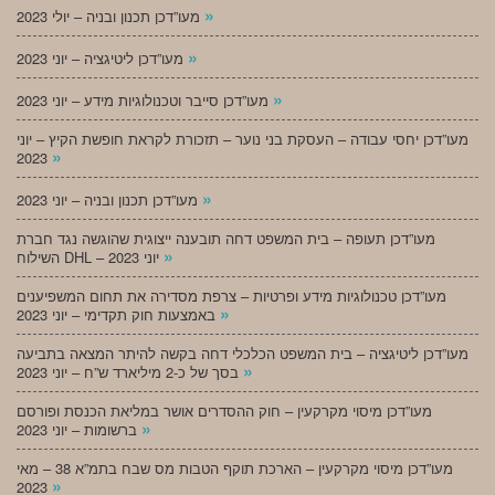
»
מעו”דכן תכנון ובניה – יולי 2023
»
מעו”דכן ליטיגציה – יוני 2023
»
מעו”דכן סייבר וטכנולוגיות מידע – יוני 2023
מעו”דכן יחסי עבודה – העסקת בני נוער – תזכורת לקראת חופשת הקיץ – יוני
»
2023
»
מעו”דכן תכנון ובניה – יוני 2023
מעו”דכן תעופה – בית המשפט דחה תובענה ייצוגית שהוגשה נגד חברת
»
השילוח DHL – יוני 2023
מעו”דכן טכנולוגיות מידע ופרטיות – צרפת מסדירה את תחום המשפיענים
»
באמצעות חוק תקדימי – יוני 2023
מעו”דכן ליטיגציה – בית המשפט הכלכלי דחה בקשה להיתר המצאה בתביעה
»
בסך של כ-2 מיליארד ש”ח – יוני 2023
מעו”דכן מיסוי מקרקעין – חוק ההסדרים אושר במליאת הכנסת ופורסם
»
ברשומות – יוני 2023
מעו”דכן מיסוי מקרקעין – הארכת תוקף הטבות מס שבח בתמ”א 38 – מאי
»
2023