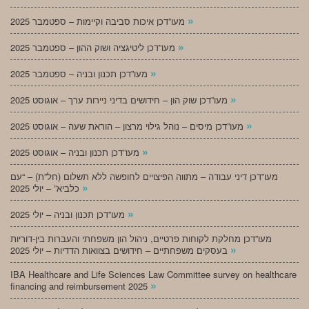
»
מעו”דכן איכות סביבה וקיימות – ספטמבר 2025
»
מעו”דכן ליטיגציה ושוק ההון – ספטמבר 2025
»
מעו”דכן תכנון ובניה – ספטמבר 2025
»
מעו”דכן שוק הון – חידושים בדיני ניירות ערך – אוגוסט 2025
»
מעו”דכן מיסים – נוהל גילוי מרצון – הוראת שעה – אוגוסט 2025
»
מעו”דכן תכנון ובניה – אוגוסט 2025
מעו”דכן דיני עבודה – מתווה הפיצויים לחופשה ללא תשלום (חל”ת) – “עם
»
כלביא” – יולי 2025
»
מעו”דכן תכנון ובניה – יולי 2025
מעו”דכן מחלקת לקוחות פרטיים, ניהול הון משפחתי והעברות בין-דוריות
»
בעסקים משפחתיים – חידושים בצוואות הדדיות – יולי 2025
IBA Healthcare and Life Sciences Law Committee survey on healthcare
»
financing and reimbursement 2025