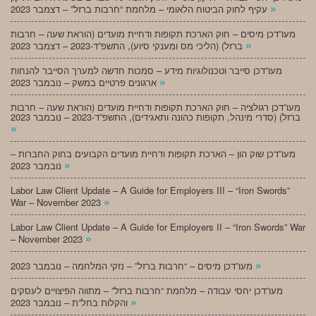
»
עקיף לחוק הביטוח הלאומי – מלחמת “חרבות ברזל” – דצמבר 2023
מעו”דכן מיסים – חוק הארכת תקופות ודחיית מועדים (הוראת שעה – חרבות
»
ברזל) (הליכי מס ומענקי סיוע), התשפ”ד-2023 – דצמבר 2023
מעו”דכן סייבר וטכנולוגיות מידע – סמכות חדשה למערך הסייבר להנחות
»
ארגונים פרטיים במשק – נובמבר 2023
מעו”דכן רגולציה – חוק הארכת תקופות ודחיית מועדים (הוראת שעה – חרבות
ברזל) (סדרי מינהל, תקופות כהונה ותאגידים), התשפ”ד-2023 – נובמבר 2023
»
מעו”דכן שוק הון – הארכת תקופות ודחיית מועדים הקבועים בחוק החברות –
»
נובמבר 2023
Labor Law Client Update – A Guide for Employers III – “Iron Swords”
»
War – November 2023
Labor Law Client Update – A Guide for Employers II – “Iron Swords” War
»
– November 2023
»
מעו”דכן מיסים – “חרבות ברזל” – נזקי המלחמה – נובמבר 2023
מעו”דכן יחסי עבודה – מלחמת “חרבות ברזל” – מתווה הפיצויים לעסקים
»
והקלות בחל”ת – נובמבר 2023