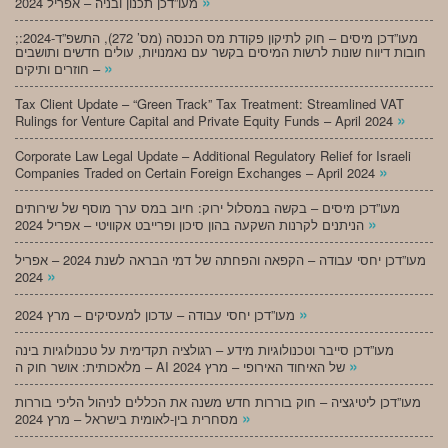
»
מעו”דכן תכנון ובניה – אפריל 2024
;מעו”דכן מיסים – חוק לתיקון פקודת מס הכנסה (מס’ 272), התשפ”ד-2024:
חובות דיווח שונות לרשות המיסים בקשר עם נאמנויות, עולים חדשים ותושבים
»
חוזרים ותיקים –
Tax Client Update – “Green Track” Tax Treatment: Streamlined VAT
»
Rulings for Venture Capital and Private Equity Funds – April 2024
Corporate Law Legal Update – Additional Regulatory Relief for Israeli
»
Companies Traded on Certain Foreign Exchanges – April 2024
מעו”דכן מיסים – בקשה במסלול ירוק: חיוב במס ערך מוסף של שירותים
»
הניתנים לקרנות השקעה בהון סיכון ופרייבט אקוויטי – אפריל 2024
מעו”דכן יחסי עבודה – הקפאה והפחתה של דמי הבראה לשנת 2024 – אפריל
»
2024
»
מעו”דכן יחסי עבודה – עדכון למעסיקים – מרץ 2024
מעו”דכן סייבר וטכנולוגיות מידע – רגולציה תקדימית על טכנולוגיות בינה
»
מלאכותית: אושר חוק ה – AI של האיחוד האירופי – מרץ 2024
מעו”דכן ליטיגציה – חוק בוררות חדש משנה את הכללים לניהול הליכי בוררות
»
מסחרית בין-לאומית בישראל – מרץ 2024