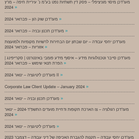
מעו”דכן מיסוי מוניציפלי – פסק דין תשתיות נפט בע”מ נ’ עיריית חיפה – מרץ
»
2024
»
מעו”דכן שוק הון – פברואר 2024
»
מעו”דכן תכנון ובניה – פברואר 2024
מעו”דכן יחסי עבודה – יום שבתון יום הבחירות לרשויות מקומיות ולמועצות
»
אזוריות – פברואר 2024
מעו”דכן סייבר וטכנולוגיות מידע – איסוף מידע פומבי באינטרנט | סקרייפינג |
»
הפרת תנאי שימוש – פברואר 2024
»
מעו”דכן ליטיגציה – ינואר 2024 II
»
Corporate Law Client Update – January 2024
»
מעו”דכן תכנון ובניה – ינואר 2024
מעו”דכן רגולציה – צו הארכת תקופות ודחיית מועדים התשפ”ד-2024 – ינואר
»
2024
»
מעו”דכן ליטיגציה – ינואר 2024
מעו”דכן יחסי עבודה – תקנות להגברת האכיפה של דיני עבודה – דצמבר 2023