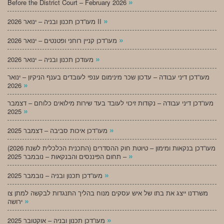
»
Before the District Court – February 2026
»
מעו”דכן תכנון ובניה – ינואר 2026 II
»
מעו”דכן קניין רוחני ופטנטים – ינואר 2026
»
מעודכן תכנון ובניה – ינואר 2026
מעו”דכן דיני עבודה – עדכון שכר מינימום ענפי לעובדים בענף הניקיון – ינואר
»
2026
מעו”דכן דיני עבודה – נקודות זיכוי לעובד בעד שירות מילואים כלוחם – דצמבר
»
2025
»
מעו”דכן איכות סביבה – דצמבר 2025
מעו”דכן בנקאות ומימון – טיוטת חוק ההסדרים (התכנית הכלכלית לשנת 2026)
»
– תחום הפיננסים והבנקאות – נובמבר 2025
»
מעו”דכן תכנון ובניה – נובמבר 2025
משרדנו ייצג את בתו של איש עסקים מנוח בהליך התנגדות לבקשה למתן צו
»
ירושה
»
מעו”דכן תכנון ובניה – אוקטובר 2025