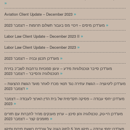
»
»
Aviation Client Update – December 2023
»
מעו”דכן מיסים – זיכויי מס בעבור תשלום תרומות – דצמבר 2023
»
Labor Law Client Update – December 2023 II
»
Labor Law Client Update – December 2023
»
מעו”דכן תכנון ובניה – דצמבר 2023
מעו”דכן סייבר וטכנולוגיות מידע – עיגון סמכויות נרחבות לשב”כ בזירת
»
הטכנולוגיה והסייבר – דצמבר 2023
מעו”דכן ליטיגציה – הגשת עתירה נגד תנאי מכרז לאחר מועד הגשת ההצעות –
»
דצמבר 2023
מעו”דכן יחסי עבודה – פסיקה תקדימית של בית הדין הארצי לעבודה – דצמבר
»
2023
מעו”דכן היי-טק, טכנולוגיה והון סיכון – ערוץ מענקים מהיר לחברות עם תזרים
»
מזומנים קצר – דצמבר 2023
מעו”דכן יחסי עבודה – תיקון מס’ 5 לחוק הגנה על עובדים בשעת חירום ותיקון