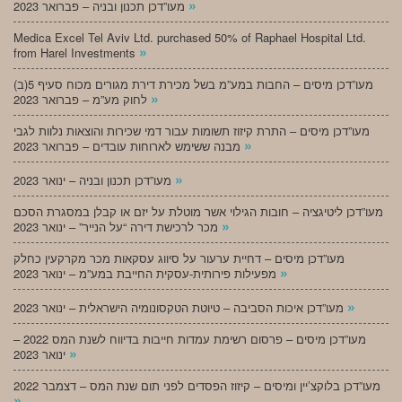
»
מעו”דכן תכנון ובניה – פברואר 2023
Medica Excel Tel Aviv Ltd. purchased 50% of Raphael Hospital Ltd.
»
from Harel Investments
מעו”דכן מיסים – החבות במע”מ בשל מכירת דירת מגורים מכוח סעיף 5(ב)
»
לחוק מע”מ – פברואר 2023
מעו”דכן מיסים – התרת קיזוז תשומות עבור דמי שכירות והוצאות נלוות לגבי
»
מבנה ששימש לארוחות עובדים – פברואר 2023
»
מעו”דכן תכנון ובניה – ינואר 2023
מעו”דכן ליטיגציה – חובות הגילוי אשר מוטלת על יזם או קבלן במסגרת הסכם
»
מכר לרכישת דירה “על הנייר” – ינואר 2023
מעו”דכן מיסים – דחיית ערעור על סיווג עסקאות מכר מקרקעין כחלק
»
מפעילות פירותית-עסקית החייבת במע”מ – ינואר 2023
»
מעו”דכן איכות הסביבה – טיוטת הטקסונומיה הישראלית – ינואר 2023
מעו”דכן מיסים – פרסום רשימת עמדות חייבות בדיווח לשנת המס 2022 –
»
ינואר 2023
מעו”דכן בלוקצ’יין ומיסים – קיזוז הפסדים לפני תום שנת המס – דצמבר 2022
»