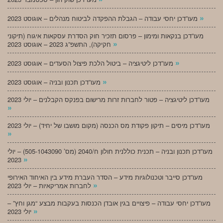
»
מעו”דכן יחסי עבודה – הגבלת ההפקדה לביטוח מנהלים – אוגוסט 2023
מעו”דכן בנקאות ומימון – פרסום תזכיר חוק הסדרת עסקאות איגוח (תיקוני
»
חקיקה), התשפ”ג 2023 – אוגוסט 2023
»
מעו”דכן ליטיגציה – ביטול הלכת פיצול הסעדים – אוגוסט 2023
»
מעו”דכן תכנון ובניה – אוגוסט 2023
מעו”דכן ליטיגציה – פטור לחברות זרות מרישום בפנקס הקבלנים – יולי 2023
»
מעו”דכן מיסים – תיקון פקודת מס הכנסה (מקום מושבו של יחיד) – יולי 2023
»
מעו”דכן תכנון ובניה – תכנית כוללנית חולון ח/2040 (מס’ 505-1043090) – יולי
»
2023
מעו”דכן סייבר וטכנולוגיות מידע – הסדר העברת מידע בין האיחוד האירופי
»
לחברות אמריקאיות – יולי 2023
מעו”דכן יחסי עבודה – פיצויים בגין אובדן הכנסות בעקבות מבצע “מגן וחץ” –
»
יולי 2023