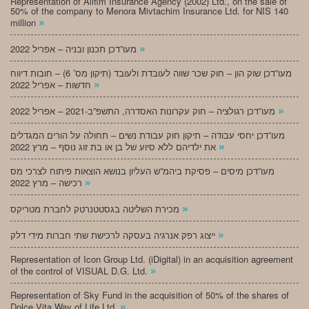
Representation of Alifim Insurance Agency (2002) Ltd., on the sale of
50% of the company to Menora Mivtachim Insurance Ltd. for NIS 140
»
million
»
מעו”דכן תכנון ובניה – אפריל 2022
מעו”דכן שוק הון – חוק שכר שווה לעובדת ולעובד (תיקון מס’ 6) – חובות דיווח
»
חדשות – אפריל 2022
»
מעו”דכן רגולציה – חוק עקרונות האסדרה, התשפ”ב-2021 – אפריל 2022
מעו”דכן יחסי עבודה – תיקון חוק עבודת נשים – תחולה על הורים המגדלים
»
את ילדיהם ללא סיוע של בן או בת זוג נוסף – מרץ 2022
מעו”דכן מיסים – פסיקת ביהמ”ש העליון בנושא הוצאות פיתוח לצרכי מס
»
רכישה – מרץ 2022
»
מכירת השליטה בגסטטנרטק לחברת מטריקס
»
ייצוג רפק אנרגיה בעסקה לרכישת שתי חברות מידי דלק
Representation of Icon Group Ltd. (iDigital) in an acquisition agreement
»
of the control of VISUAL D.G. Ltd.
Representation of Sky Fund in the acquisition of 50% of the shares of
»
Dolce Vita Way of Life Ltd.