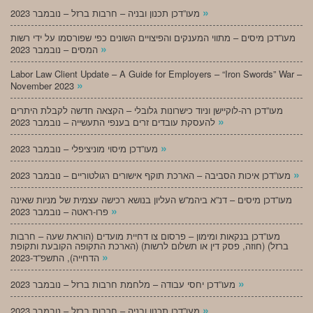
»
מעו”דכן תכנון ובניה – חרבות ברזל – נובמבר 2023
מעו”דכן מיסים – מתווי המענקים והפיצויים השונים כפי שפורסמו על ידי רשות
»
המסים – נובמבר 2023
Labor Law Client Update – A Guide for Employers – “Iron Swords” War –
»
November 2023
מעו”דכן רה-לוקיישן וניוד כישרונות גלובלי – הקצאה חדשה לקבלת היתרים
»
להעסקת עובדים זרים בענפי התעשייה – נובמבר 2023
»
מעו”דכן מיסוי מוניציפלי – נובמבר 2023
»
מעו”דכן איכות הסביבה – הארכת תוקף אישורים רגולטוריים – נובמבר 2023
מעו”דכן מיסים – דנ”א ביהמ”ש העליון בנושא רכישה עצמית של מניות שאינה
»
פרו-ראטה – נובמבר 2023
מעו”דכן בנקאות ומימון – פרסום צו דחיית מועדים (הוראת שעה – חרבות
ברזל) (חוזה, פסק דין או תשלום לרשות) (הארכת התקופה הקובעת ותקופת
»
הדחייה), התשפ”ד-2023
»
מעו”דכן יחסי עבודה – מלחמת חרבות ברזל – נובמבר 2023
»
מעו”דכן תכנון ובניה – חרבות ברזל – נובמבר 2023