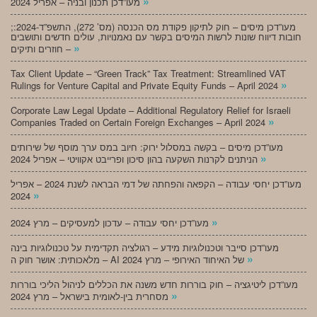
»
מעו”דכן תכנון ובניה – אפריל 2024
;מעו”דכן מיסים – חוק לתיקון פקודת מס הכנסה (מס’ 272), התשפ”ד-2024:
חובות דיווח שונות לרשות המיסים בקשר עם נאמנויות, עולים חדשים ותושבים
»
חוזרים ותיקים –
Tax Client Update – “Green Track” Tax Treatment: Streamlined VAT
»
Rulings for Venture Capital and Private Equity Funds – April 2024
Corporate Law Legal Update – Additional Regulatory Relief for Israeli
»
Companies Traded on Certain Foreign Exchanges – April 2024
מעו”דכן מיסים – בקשה במסלול ירוק: חיוב במס ערך מוסף של שירותים
»
הניתנים לקרנות השקעה בהון סיכון ופרייבט אקוויטי – אפריל 2024
מעו”דכן יחסי עבודה – הקפאה והפחתה של דמי הבראה לשנת 2024 – אפריל
»
2024
»
מעו”דכן יחסי עבודה – עדכון למעסיקים – מרץ 2024
מעו”דכן סייבר וטכנולוגיות מידע – רגולציה תקדימית על טכנולוגיות בינה
»
מלאכותית: אושר חוק ה – AI של האיחוד האירופי – מרץ 2024
מעו”דכן ליטיגציה – חוק בוררות חדש משנה את הכללים לניהול הליכי בוררות
»
מסחרית בין-לאומית בישראל – מרץ 2024