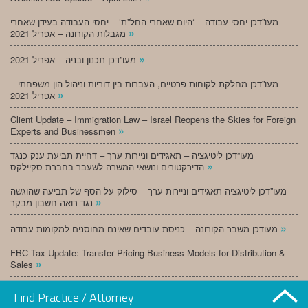
מעו”דכן יחסי עבודה – ‘היום שאחרי החל”ת’ – יחסי העבודה בעידן שאחרי
»
מגבלות הקורונה – אפריל 2021
»
מעו”דכן תכנון ובניה – אפריל 2021
מעו”דכן מחלקת לקוחות פרטיים, העברות בין-דוריות וניהול הון משפחתי –
»
אפריל 2021
Client Update – Immigration Law – Israel Reopens the Skies for Foreign
»
Experts and Businessmen
מעו”דכן ליטיגציה – תאגידים וניירות ערך – דחיית תביעת ענק כנגד
»
הדירקטורים ונושאי המשרה לשעבר בחברת סקיילקס
מעו”דכן ליטיגציה תאגידים וניירות ערך – סילוק על הסף של תביעה שהוגשה
»
נגד רואה חשבון מבקר
»
מעודכן משבר הקורונה – כניסת עובדים שאינם מחוסנים למקומות עבודה
FBC Tax Update: Transfer Pricing Business Models for Distribution &
»
Sales
»
מעו”דכן תכנון ובניה – מרץ 2021
Find Practice / Attorney