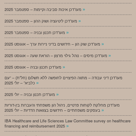
»
מעו”דכן איכות סביבה וקיימות – ספטמבר 2025
»
מעו”דכן ליטיגציה ושוק ההון – ספטמבר 2025
»
מעו”דכן תכנון ובניה – ספטמבר 2025
»
מעו”דכן שוק הון – חידושים בדיני ניירות ערך – אוגוסט 2025
»
מעו”דכן מיסים – נוהל גילוי מרצון – הוראת שעה – אוגוסט 2025
»
מעו”דכן תכנון ובניה – אוגוסט 2025
מעו”דכן דיני עבודה – מתווה הפיצויים לחופשה ללא תשלום (חל”ת) – “עם
»
כלביא” – יולי 2025
»
מעו”דכן תכנון ובניה – יולי 2025
מעו”דכן מחלקת לקוחות פרטיים, ניהול הון משפחתי והעברות בין-דוריות
»
בעסקים משפחתיים – חידושים בצוואות הדדיות – יולי 2025
IBA Healthcare and Life Sciences Law Committee survey on healthcare
»
financing and reimbursement 2025