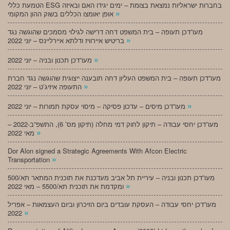
הטמעת כללי ESG בחברות ישראליות נמצאת בצומת – ימים יגידו האם ובאיזה
»
אופן יאומצו הכללים בשוק ההון המקומי
מעו”דכן תעופה – בית המשפט דחה דרישה לגילוי מסמכים שהוגשה נגד
»
בריטיש איירוויז ודלתא איירליינס – יוני 2022
»
מעו”דכן תכנון ובניה – יוני 2022
מעו”דכן תעופה – בית המשפט העליון דחה תובענה ייצוגית שהוגשה נגד חברת
»
התעופה איזיג’ט – יוני 2022
»
מעו”דכן מיסים – עדכון פסיקה – מיסוי עסקת תמורות – יוני 2022
מעו”דכן יחסי עבודה – תיקון לחוק דמי מחלה (תיקון מס’ 6), התשפ”ב-2022 –
»
מאי 2022
Dor Alon signed a Strategic Agreements With Afcon Electric
»
Transportation
מעו”דכן תכנון ובניה – עיריית תל אביב מעדכנת את תוכנית המתאר תא/500
»
ומקדמת את תוכנית תא/5500 – מאי 2022
מעו”דכן יחסי עבודה – העסקת עובדים ביום הזיכרון וביום העצמאות – אפריל
»
2022