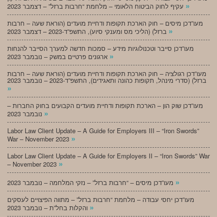
»
עקיף לחוק הביטוח הלאומי – מלחמת “חרבות ברזל” – דצמבר 2023
מעו”דכן מיסים – חוק הארכת תקופות ודחיית מועדים (הוראת שעה – חרבות
»
ברזל) (הליכי מס ומענקי סיוע), התשפ”ד-2023 – דצמבר 2023
מעו”דכן סייבר וטכנולוגיות מידע – סמכות חדשה למערך הסייבר להנחות
»
ארגונים פרטיים במשק – נובמבר 2023
מעו”דכן רגולציה – חוק הארכת תקופות ודחיית מועדים (הוראת שעה – חרבות
ברזל) (סדרי מינהל, תקופות כהונה ותאגידים), התשפ”ד-2023 – נובמבר 2023
»
מעו”דכן שוק הון – הארכת תקופות ודחיית מועדים הקבועים בחוק החברות –
»
נובמבר 2023
Labor Law Client Update – A Guide for Employers III – “Iron Swords”
»
War – November 2023
Labor Law Client Update – A Guide for Employers II – “Iron Swords” War
»
– November 2023
»
מעו”דכן מיסים – “חרבות ברזל” – נזקי המלחמה – נובמבר 2023
מעו”דכן יחסי עבודה – מלחמת “חרבות ברזל” – מתווה הפיצויים לעסקים
»
והקלות בחל”ת – נובמבר 2023