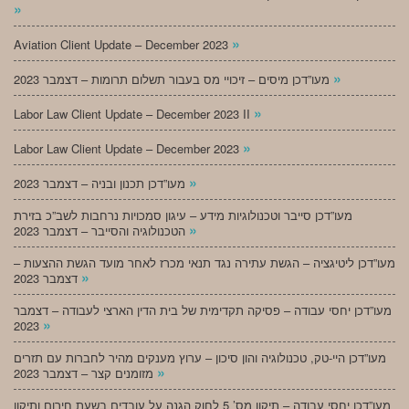
»
»
Aviation Client Update – December 2023
»
מעו”דכן מיסים – זיכויי מס בעבור תשלום תרומות – דצמבר 2023
»
Labor Law Client Update – December 2023 II
»
Labor Law Client Update – December 2023
»
מעו”דכן תכנון ובניה – דצמבר 2023
מעו”דכן סייבר וטכנולוגיות מידע – עיגון סמכויות נרחבות לשב”כ בזירת
»
הטכנולוגיה והסייבר – דצמבר 2023
מעו”דכן ליטיגציה – הגשת עתירה נגד תנאי מכרז לאחר מועד הגשת ההצעות –
»
דצמבר 2023
מעו”דכן יחסי עבודה – פסיקה תקדימית של בית הדין הארצי לעבודה – דצמבר
»
2023
מעו”דכן היי-טק, טכנולוגיה והון סיכון – ערוץ מענקים מהיר לחברות עם תזרים
»
מזומנים קצר – דצמבר 2023
מעו”דכן יחסי עבודה – תיקון מס’ 5 לחוק הגנה על עובדים בשעת חירום ותיקון