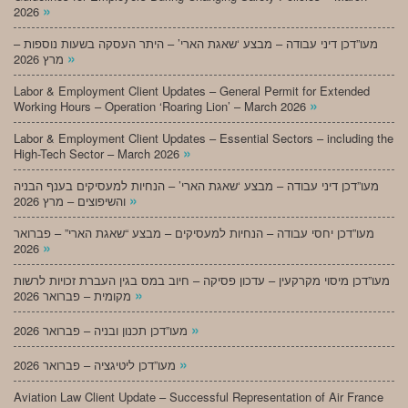
»
2026
מעו”דכן דיני עבודה – מבצע ‘שאגת הארי’ – היתר העסקה בשעות נוספות –
»
מרץ 2026
Labor & Employment Client Updates – General Permit for Extended
»
Working Hours – Operation ‘Roaring Lion’ – March 2026
Labor & Employment Client Updates – Essential Sectors – including the
»
High-Tech Sector – March 2026
מעו”דכן דיני עבודה – מבצע ‘שאגת הארי’ – הנחיות למעסיקים בענף הבניה
»
והשיפוצים – מרץ 2026
מעו”דכן יחסי עבודה – הנחיות למעסיקים – מבצע “שאגת הארי” – פברואר
»
2026
מעו”דכן מיסוי מקרקעין – עדכון פסיקה – חיוב במס בגין העברת זכויות לרשות
»
מקומית – פברואר 2026
»
מעו”דכן תכנון ובניה – פברואר 2026
»
מעו”דכן ליטיגציה – פברואר 2026
Aviation Law Client Update – Successful Representation of Air France