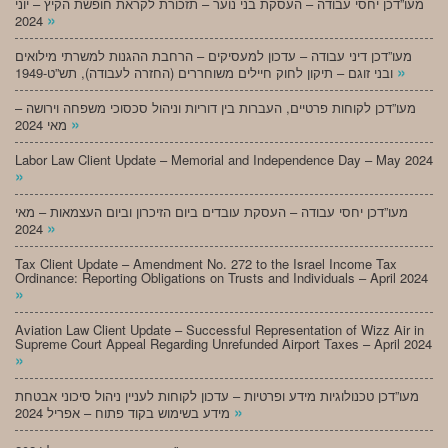
מעו”דכן יחסי עבודה – העסקת בני נוער – תזכורת לקראת חופשת הקיץ – יוני
»
2024
מעו”דכן דיני עבודה – עדכון למעסיקים – הרחבת ההגנות למשרתי מילואים
»
ובני זוגם – תיקון לחוק חיילים משוחררים (החזרה לעבודה), תש”ט-1949
מעו”דכן לקוחות פרטיים, העברות בין דוריות וניהול סכסוכי משפחה וירושה –
»
מאי 2024
Labor Law Client Update – Memorial and Independence Day – May 2024
»
מעו”דכן יחסי עבודה – העסקת עובדים ביום הזיכרון וביום העצמאות – מאי
»
2024
Tax Client Update – Amendment No. 272 to the Israel Income Tax
Ordinance: Reporting Obligations on Trusts and Individuals – April 2024
»
Aviation Law Client Update – Successful Representation of Wizz Air in
Supreme Court Appeal Regarding Unrefunded Airport Taxes – April 2024
»
מעו”דכן טכנולוגיות מידע ופרטיות – עדכון לקוחות לעניין ניהול סיכוני אבטחת
»
מידע בשימוש בקוד פתוח – אפריל 2024