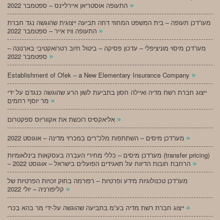
»
התעופה אוסטריאן איירליינס – ספטמבר 2022
מעו”דכן תעופה – בית המשפט המחוזי דחה תביעה ייצוגית שהוגשה נגד חברת
»
התעופה וויז אייר – ספטמבר 2022
מעו”דכן מיסוי מוניציפלי – עדכון פסיקה – ביטול חיוב רטרואקטיבי בארנונה –
»
ספטמבר 2022
»
Establishment of Ofek – a New Elementary Insurance Company
ייצוג חברת רשת מדיה ואיילה חסון בתביעת לשון הרע שהוגשה כנגדם על ידי
»
מר יוסף רחמים
»
אליאקסיס רוכשת את אקווריוס ספקטרום
»
מעו”דכן מיסים – השתתפות מלכ”רים במכרזי מדינה – אוגוסט 2022
מעו”דכן מיסים – כללי מחירי העברה בעסקאות בינלאומיות (transfer pricing)
»
– הרחבת חובות הדיווח על תאגידים הפועלים בישראל – אוגוסט 2022
מעו”דכן טכנולוגיות מידע ופרטיות – רפורמה בחוק זכויות הפרטיות של
»
קליפורניה – יולי 2022
»
ייצוג חברת רשת מדיה בע”מ בתביעה שהוגשה על-ידי מר בהא בכרי