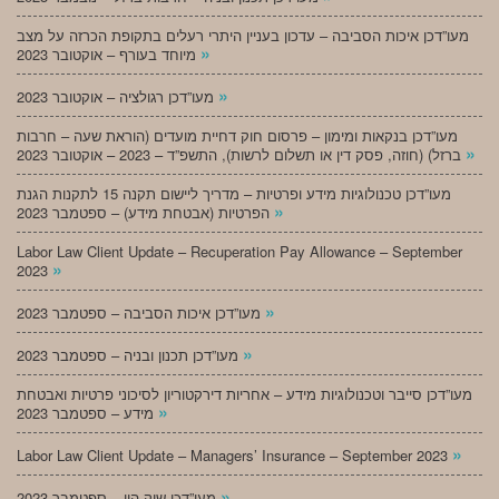
מעו”דכן איכות הסביבה – עדכון בעניין היתרי רעלים בתקופת הכרזה על מצב
»
מיוחד בעורף – אוקטובר 2023
»
מעו”דכן רגולציה – אוקטובר 2023
מעו”דכן בנקאות ומימון – פרסום חוק דחיית מועדים (הוראת שעה – חרבות
»
ברזל) (חוזה, פסק דין או תשלום לרשות), התשפ”ד – 2023 – אוקטובר 2023
מעו”דכן טכנולוגיות מידע ופרטיות – מדריך ליישום תקנה 15 לתקנות הגנת
»
הפרטיות (אבטחת מידע) – ספטמבר 2023
Labor Law Client Update – Recuperation Pay Allowance – September
»
2023
»
מעו”דכן איכות הסביבה – ספטמבר 2023
»
מעו”דכן תכנון ובניה – ספטמבר 2023
מעו”דכן סייבר וטכנולוגיות מידע – אחריות דירקטוריון לסיכוני פרטיות ואבטחת
»
מידע – ספטמבר 2023
»
Labor Law Client Update – Managers’ Insurance – September 2023
»
מעו”דכן שוק הון – ספטמבר 2023