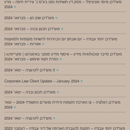
מעו”דכן מיסוי מוניציפלי – פסק דין תשתיות נפט בע”מ נ’ עיריית חיפה – מרץ
»
2024
»
מעו”דכן שוק הון – פברואר 2024
»
מעו”דכן תכנון ובניה – פברואר 2024
מעו”דכן יחסי עבודה – יום שבתון יום הבחירות לרשויות מקומיות ולמועצות
»
אזוריות – פברואר 2024
מעו”דכן סייבר וטכנולוגיות מידע – איסוף מידע פומבי באינטרנט | סקרייפינג |
»
הפרת תנאי שימוש – פברואר 2024
»
מעו”דכן ליטיגציה – ינואר 2024 II
»
Corporate Law Client Update – January 2024
»
מעו”דכן תכנון ובניה – ינואר 2024
מעו”דכן רגולציה – צו הארכת תקופות ודחיית מועדים התשפ”ד-2024 – ינואר
»
2024
»
מעו”דכן ליטיגציה – ינואר 2024
מעו”דכן יחסי עבודה – תקנות להגברת האכיפה של דיני עבודה – דצמבר 2023