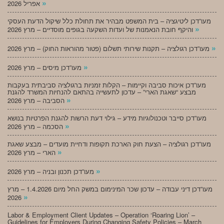
»
אפריל 2026
מעו”דכן ליטיגציה – בית המשפט מבהיר את תחולת כלל שיקול הדעת העסקי
»
והיקף חובת הנאמנות של ועדות השקעה בגופים מוסדיים – מרץ 2026
»
מעו”דכן רגולציה – תקנות שירותי תשלום (פטור מהוראות החוק) – מרץ 2026
»
מעו”דכן מיסים – מרץ 2026
מעו”דכן איכות סביבה וקיימות – הקלות זמניות ברגולציה סביבתית בעקבות
מבצע “שאגת הארי” – עדכון לתעשייה בהתאם להנחיות המשרד להגנת
»
הסביבה – מרץ 2026
מעו”דכן סייבר וטכנולוגיות מידע – גילוי דעת הרשות להגנת הפרטיות בנושא
»
הסכמה – מרץ 2026
מעו”דכן רגולציה – הצעת חוק הארכת תקופות ודחיית מועדים – מבצע שאגת
»
הארי – מרץ 2026
»
מעו”דכן תכנון ובניה – מרץ 2026
מעו”דכן דיני עבודה – עדכון שכר המינימום במשק החל מיום 1.4.2026 – מרץ
»
2026
Labor & Employment Client Updates – Operation ‘Roaring Lion’ –
Guidelines for Employers During Changing Safety Policies – March