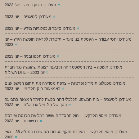
»
מעו”דכן תכנון ובניה – יולי 2023
»
מעו”דכן ליטיגציה – יוני 2023
»
מעו”דכן סייבר וטכנולוגיות מידע – יוני 2023
מעו”דכן יחסי עבודה – העסקת בני נוער – תזכורת לקראת חופשת הקיץ – יוני
»
2023
»
מעו”דכן תכנון ובניה – יוני 2023
מעו”דכן תעופה – בית המשפט דחה תובענה ייצוגית שהוגשה נגד חברת
»
השילוח DHL – יוני 2023
מעו”דכן טכנולוגיות מידע ופרטיות – צרפת מסדירה את תחום המשפיענים
»
באמצעות חוק תקדימי – יוני 2023
מעו”דכן ליטיגציה – בית המשפט הכלכלי דחה בקשה להיתר המצאה בתביעה
»
בסך של כ-2 מיליארד ש”ח – יוני 2023
מעו”דכן מיסוי מקרקעין – חוק ההסדרים אושר במליאת הכנסת ופורסם
»
ברשומות – יוני 2023
מעו”דכן מיסוי מקרקעין – הארכת תוקף הטבות מס שבח בתמ”א 38 – מאי
»
2023