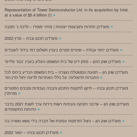
Representation of Tower Semiconductor Ltd. in its acquisition by Intel,
»
at a value of $5.4 billion (!)
»
מעו”דכן תחרות ותובענות ייצוגיות | מחיר מופרז – זליכה נ’ תנובה
»
מעו”דכן תכנון ובניה – מרץ 2022
»
מעו”דכן יחסי עבודה – שינויים זמניים בעניין תשלום דמי בידוד לעובדים
»
‘מעו”דכן שוק ההון – פסק דינו של בית המשפט העליון בעניין ‘בטר פלייס
מעו”דכן שוק הון – תנועת המטוטלת נעצרה – בית המשפט הכריע ביחס לכל
»
החברות הדואליות: על כללי האחריות לדיווח יחול הדין הזר
מעו”דכן תכנון ובניה – תיקון לתקנות התכנון והבניה (עבודות ומבנים הפטורים
»
מהיתר)
מעו”דכן שוק הון – עדכוני חקיקה והנחיות רשות ניירות ערך לשנת 2021 בדבר
»
הדוחות התקופתיים
»
מעו”דכן שוק הון – ניצול הזדמנות עסקית של חברה בידי נושא משרה בה
»
מעו”דכן תכנון ובניה – ינואר 2022