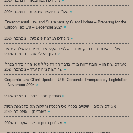
מעו”דכן תכנון ובניה – דצמבר 2024
»
מעו”דכן רגולציה פיננסית – דצמבר 2024
Environmental Law and Sustainability Client Update – Preparing for the
»
Carbon Tax Era – December 2024
»
מעו”דכן רגולציה פיננסית – נובמבר 2024
מעו”דכן איכות סביבה וקיימות – רגולציות אקלימיות: מפתח להצלחה יזמית
»
בענף הקליימטק – נובמבר 2024
מעו”דכן שוק הון – חובת דיווח מיידי בדבר חקירה פלילית או הליך בירור מנהלי
»
של רשות ניירות ערך – נובמבר 2024
Corporate Law Client Update – U.S. Corporate Transparency Legislation
»
– November 2024
»
מעו”דכן תכנון ובניה – נובמבר 2024
מעו”דכן מיסים – שינויים בכללי מס הכנסה (הקלות מס בהקצאת מניות
»
לעובדים) – אוקטובר 2024
»
מעו”דכן תכנון ובניה – אוקטובר 2024
Environmental Law and Sustainability Client Update – Climate