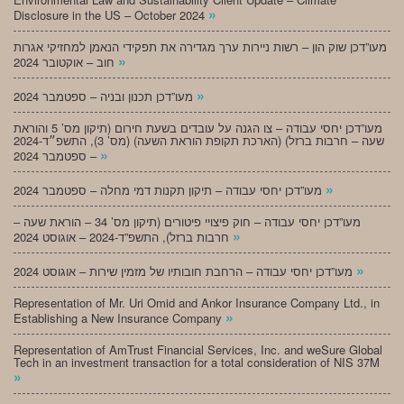
»
Disclosure in the US – October 2024
מעו”דכן שוק הון – רשות ניירות ערך מגדירה את תפקידי הנאמן למחזיקי אגרות
»
חוב – אוקטובר 2024
»
מעו”דכן תכנון ובניה – ספטמבר 2024
מעו”דכן יחסי עבודה – צו הגנה על עובדים בשעת חירום (תיקון מס’ 5 והוראת
שעה – חרבות ברזל) (הארכת תקופת הוראת השעה) (מס’ 3), התשפ״ד-2024
»
– ספטמבר 2024
»
מעו”דכן יחסי עבודה – תיקון תקנות דמי מחלה – ספטמבר 2024
מעו”דכן יחסי עבודה – חוק פיצויי פיטורים (תיקון מס’ 34 – הוראת שעה –
»
חרבות ברזל), התשפ”ד-2024 – אוגוסט 2024
»
מעו”דכן יחסי עבודה – הרחבת חובותיו של מזמין שירות – אוגוסט 2024
Representation of Mr. Uri Omid and Ankor Insurance Company Ltd., in
»
Establishing a New Insurance Company
Representation of AmTrust Financial Services, Inc. and weSure Global
Tech in an investment transaction for a total consideration of NIS 37M
»