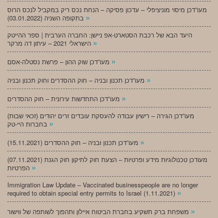
מעו”דכן מיסוי מוניציפלי – עדכון פסיקה – הנחת נכס ריק במקביל לנכס הרוס
»
בתקופה השניה (03.01.2022)
היעד הבא של רכבת הסטארט-אפ ניישן: החברה הערבית | ספר ההייטק
»
הישראלי 2021 – עיתון דה מרקר
»
מעו”דכן שוק ההון – פרשת נסטלה-אסם
»
מעו”דכן תכנון ובניה – חוק ההסדרים וחוק תכנון ובניה
»
מעו”דכן התחדשות עירונית – חוק ההסדרים
מעו”דכן הגירה – רישיון עבודה להעסקת עובדים זרים יהודים (זכאי שבות)
»
בחברות היי-טק
»
מעו”דכן תכנון ובניה – חוק ההסדרים (15.11.2021)
(07.11.2021) מעודכן טכנולוגיות מידע ופרטיות – הצעת חוק לתיקון חוק הגנת
»
הפרטיות
Immigration Law Update – Vaccinated businesspeople are no longer
»
required to obtain special entry permits to Israel (1.11.2021)
»
משפחת ברק תשקיע בחברת הביטוח איילון ותהפוך לשותפה של ווישור