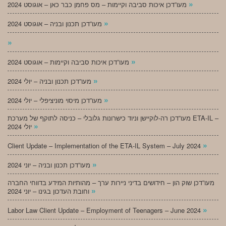
»
מעו”דכן איכות סביבה וקיימות – מס פחמן כבר כאן – אוגוסט 2024
»
מעו”דכן תכנון ובניה – אוגוסט 2024
»
»
מעו”דכן איכות סביבה וקיימות – אוגוסט 2024
»
מעו”דכן תכנון ובניה – יולי 2024
»
מעו”דכן מיסוי מוניציפלי – יולי 2024
מעו”דכן רה-לוקיישן וניוד כישרונות גלובלי – כניסה לתוקף של מערכת ETA-IL –
»
יולי 2024
»
Client Update – Implementation of the ETA-IL System – July 2024
»
מעו”דכן תכנון ובניה – יוני 2024
מעו”דכן שוק הון – חידושים בדיני ניירות ערך – מהותיות המידע בדווחי החברה
»
וחובת העדכון בגינו – יוני 2024
»
Labor Law Client Update – Employment of Teenagers – June 2024