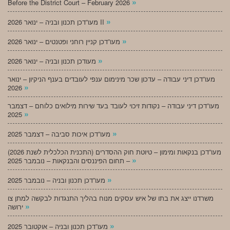
»
Before the District Court – February 2026
»
מעו”דכן תכנון ובניה – ינואר 2026 II
»
מעו”דכן קניין רוחני ופטנטים – ינואר 2026
»
מעודכן תכנון ובניה – ינואר 2026
מעו”דכן דיני עבודה – עדכון שכר מינימום ענפי לעובדים בענף הניקיון – ינואר
»
2026
מעו”דכן דיני עבודה – נקודות זיכוי לעובד בעד שירות מילואים כלוחם – דצמבר
»
2025
»
מעו”דכן איכות סביבה – דצמבר 2025
מעו”דכן בנקאות ומימון – טיוטת חוק ההסדרים (התכנית הכלכלית לשנת 2026)
»
– תחום הפיננסים והבנקאות – נובמבר 2025
»
מעו”דכן תכנון ובניה – נובמבר 2025
משרדנו ייצג את בתו של איש עסקים מנוח בהליך התנגדות לבקשה למתן צו
»
ירושה
»
מעו”דכן תכנון ובניה – אוקטובר 2025