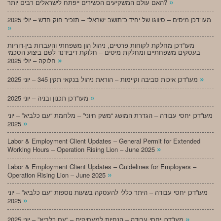
»
האם עולם המשקיעים הכשירים ייפתח לישראלים רבים יותר?
מעו”דכן מיסים – סיווגו של יחיד כ”תושב ישראל” – תזכיר חוק חדש – יולי 2025
»
מעו”דכן מחלקת לקוחות פרטיים, ניהול הון משפחתי והעברות בין-דוריות
בעסקים משפחתיים ומחלקת מיסים – חלוקת דיבידנד לשם ביצוע הסכמי
»
חלוקה – יולי 2025
»
מעו”דכן איכות סביבה וקיימות – הוראת ניהול בנקאי תקין 345 – יוני 2025
»
מעו”דכן תכנון ובניה – יוני 2025
מעו”דכן יחסי עבודה – הגדרת המושג “משק חיוני” – מלחמת “עם כלביא” – יוני
»
2025
Labor & Employment Client Updates – General Permit for Extended
»
Working Hours – Operation Rising Lion – June 2025
Labor & Employment Client Updates – Guidelines for Employers –
»
Operation Rising Lion – June 2025
מעו”דכן יחסי עבודה – היתר כללי להעסקה בשעות נוספות “עם כלביא” – יוני
»
2025
»
מעו”דכן יחסי עבודה – הנחיות למעסיקים – “עם כלביא” – יוני 2025