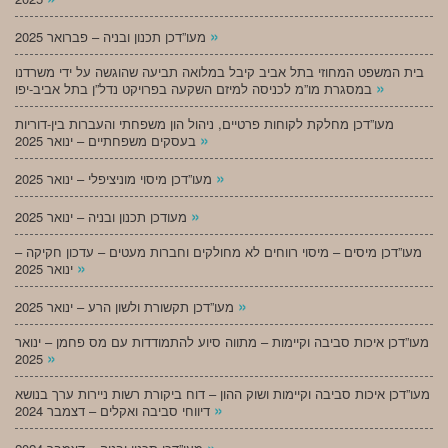
»
מעו”דכן תכנון ובניה – פברואר 2025
בית המשפט המחוזי בתל אביב קיבל במלואה תביעה שהוגשה על ידי משרדנו
»
במסגרת מו”מ לכניסה למיזם השקעה בפרויקט נדל”ן בתל אביב-יפו
מעו”דכן מחלקת לקוחות פרטיים, ניהול הון משפחתי והעברות בין-דוריות
»
בעסקים משפחתיים – ינואר 2025
»
מעו”דכן מיסוי מוניציפלי – ינואר 2025
»
מעודכן תכנון ובניה – ינואר 2025
מעו”דכן מיסים – מיסוי רווחים לא מחולקים וחברות מעטים – עדכון חקיקה –
»
ינואר 2025
»
מעו”דכן תקשורת ולשון הרע – ינואר 2025
מעו”דכן איכות סביבה וקיימות – מתווה סיוע להתמודדות עם מס פחמן – ינואר
»
2025
מעו”דכן איכות סביבה וקיימות ושוק ההון – דוח ביקורת רשות ניירות ערך בנושא
»
דיווחי סביבה ואקלים – דצמבר 2024
»