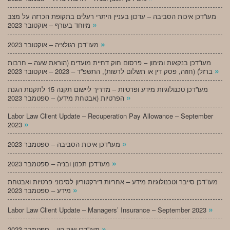
מעו”דכן איכות הסביבה – עדכון בעניין היתרי רעלים בתקופת הכרזה על מצב
»
מיוחד בעורף – אוקטובר 2023
»
מעו”דכן רגולציה – אוקטובר 2023
מעו”דכן בנקאות ומימון – פרסום חוק דחיית מועדים (הוראת שעה – חרבות
»
ברזל) (חוזה, פסק דין או תשלום לרשות), התשפ”ד – 2023 – אוקטובר 2023
מעו”דכן טכנולוגיות מידע ופרטיות – מדריך ליישום תקנה 15 לתקנות הגנת
»
הפרטיות (אבטחת מידע) – ספטמבר 2023
Labor Law Client Update – Recuperation Pay Allowance – September
»
2023
»
מעו”דכן איכות הסביבה – ספטמבר 2023
»
מעו”דכן תכנון ובניה – ספטמבר 2023
מעו”דכן סייבר וטכנולוגיות מידע – אחריות דירקטוריון לסיכוני פרטיות ואבטחת
»
מידע – ספטמבר 2023
»
Labor Law Client Update – Managers’ Insurance – September 2023
»
מעו”דכן שוק הון – ספטמבר 2023