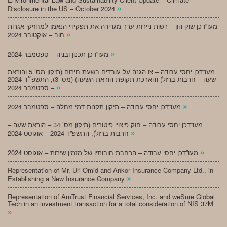
»
Disclosure in the US – October 2024
מעו”דכן שוק הון – רשות ניירות ערך מגדירה את תפקידי הנאמן למחזיקי אגרות
»
חוב – אוקטובר 2024
»
מעו”דכן תכנון ובניה – ספטמבר 2024
מעו”דכן יחסי עבודה – צו הגנה על עובדים בשעת חירום (תיקון מס’ 5 והוראת
שעה – חרבות ברזל) (הארכת תקופת הוראת השעה) (מס’ 3), התשפ״ד-2024
»
– ספטמבר 2024
»
מעו”דכן יחסי עבודה – תיקון תקנות דמי מחלה – ספטמבר 2024
מעו”דכן יחסי עבודה – חוק פיצויי פיטורים (תיקון מס’ 34 – הוראת שעה –
»
חרבות ברזל), התשפ”ד-2024 – אוגוסט 2024
»
מעו”דכן יחסי עבודה – הרחבת חובותיו של מזמין שירות – אוגוסט 2024
Representation of Mr. Uri Omid and Ankor Insurance Company Ltd., in
»
Establishing a New Insurance Company
Representation of AmTrust Financial Services, Inc. and weSure Global
Tech in an investment transaction for a total consideration of NIS 37M
»