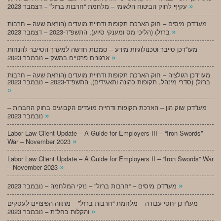
»
עקיף לחוק הביטוח הלאומי – מלחמת “חרבות ברזל” – דצמבר 2023
מעו”דכן מיסים – חוק הארכת תקופות ודחיית מועדים (הוראת שעה – חרבות
»
ברזל) (הליכי מס ומענקי סיוע), התשפ”ד-2023 – דצמבר 2023
מעו”דכן סייבר וטכנולוגיות מידע – סמכות חדשה למערך הסייבר להנחות
»
ארגונים פרטיים במשק – נובמבר 2023
מעו”דכן רגולציה – חוק הארכת תקופות ודחיית מועדים (הוראת שעה – חרבות
ברזל) (סדרי מינהל, תקופות כהונה ותאגידים), התשפ”ד-2023 – נובמבר 2023
»
מעו”דכן שוק הון – הארכת תקופות ודחיית מועדים הקבועים בחוק החברות –
»
נובמבר 2023
Labor Law Client Update – A Guide for Employers III – “Iron Swords”
»
War – November 2023
Labor Law Client Update – A Guide for Employers II – “Iron Swords” War
»
– November 2023
»
מעו”דכן מיסים – “חרבות ברזל” – נזקי המלחמה – נובמבר 2023
מעו”דכן יחסי עבודה – מלחמת “חרבות ברזל” – מתווה הפיצויים לעסקים
»
והקלות בחל”ת – נובמבר 2023