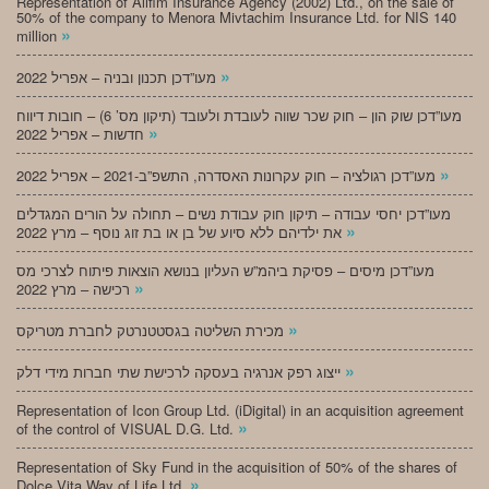
Representation of Alifim Insurance Agency (2002) Ltd., on the sale of
50% of the company to Menora Mivtachim Insurance Ltd. for NIS 140
»
million
»
מעו”דכן תכנון ובניה – אפריל 2022
מעו”דכן שוק הון – חוק שכר שווה לעובדת ולעובד (תיקון מס’ 6) – חובות דיווח
»
חדשות – אפריל 2022
»
מעו”דכן רגולציה – חוק עקרונות האסדרה, התשפ”ב-2021 – אפריל 2022
מעו”דכן יחסי עבודה – תיקון חוק עבודת נשים – תחולה על הורים המגדלים
»
את ילדיהם ללא סיוע של בן או בת זוג נוסף – מרץ 2022
מעו”דכן מיסים – פסיקת ביהמ”ש העליון בנושא הוצאות פיתוח לצרכי מס
»
רכישה – מרץ 2022
»
מכירת השליטה בגסטטנרטק לחברת מטריקס
»
ייצוג רפק אנרגיה בעסקה לרכישת שתי חברות מידי דלק
Representation of Icon Group Ltd. (iDigital) in an acquisition agreement
»
of the control of VISUAL D.G. Ltd.
Representation of Sky Fund in the acquisition of 50% of the shares of
»
Dolce Vita Way of Life Ltd.