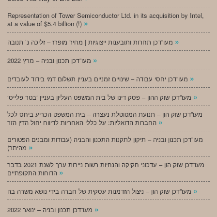
Representation of Tower Semiconductor Ltd. in its acquisition by Intel,
»
at a value of $5.4 billion (!)
»
מעו”דכן תחרות ותובענות ייצוגיות | מחיר מופרז – זליכה נ’ תנובה
»
מעו”דכן תכנון ובניה – מרץ 2022
»
מעו”דכן יחסי עבודה – שינויים זמניים בעניין תשלום דמי בידוד לעובדים
»
‘מעו”דכן שוק ההון – פסק דינו של בית המשפט העליון בעניין ‘בטר פלייס
מעו”דכן שוק הון – תנועת המטוטלת נעצרה – בית המשפט הכריע ביחס לכל
»
החברות הדואליות: על כללי האחריות לדיווח יחול הדין הזר
מעו”דכן תכנון ובניה – תיקון לתקנות התכנון והבניה (עבודות ומבנים הפטורים
»
מהיתר)
מעו”דכן שוק הון – עדכוני חקיקה והנחיות רשות ניירות ערך לשנת 2021 בדבר
»
הדוחות התקופתיים
»
מעו”דכן שוק הון – ניצול הזדמנות עסקית של חברה בידי נושא משרה בה
»
מעו”דכן תכנון ובניה – ינואר 2022