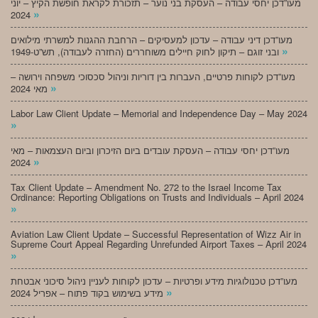
מעו”דכן יחסי עבודה – העסקת בני נוער – תזכורת לקראת חופשת הקיץ – יוני
»
2024
מעו”דכן דיני עבודה – עדכון למעסיקים – הרחבת ההגנות למשרתי מילואים
»
ובני זוגם – תיקון לחוק חיילים משוחררים (החזרה לעבודה), תש”ט-1949
מעו”דכן לקוחות פרטיים, העברות בין דוריות וניהול סכסוכי משפחה וירושה –
»
מאי 2024
Labor Law Client Update – Memorial and Independence Day – May 2024
»
מעו”דכן יחסי עבודה – העסקת עובדים ביום הזיכרון וביום העצמאות – מאי
»
2024
Tax Client Update – Amendment No. 272 to the Israel Income Tax
Ordinance: Reporting Obligations on Trusts and Individuals – April 2024
»
Aviation Law Client Update – Successful Representation of Wizz Air in
Supreme Court Appeal Regarding Unrefunded Airport Taxes – April 2024
»
מעו”דכן טכנולוגיות מידע ופרטיות – עדכון לקוחות לעניין ניהול סיכוני אבטחת
»
מידע בשימוש בקוד פתוח – אפריל 2024