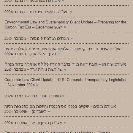
מעו”דכן תכנון ובניה – דצמבר 2024
»
מעו”דכן רגולציה פיננסית – דצמבר 2024
Environmental Law and Sustainability Client Update – Preparing for the
»
Carbon Tax Era – December 2024
»
מעו”דכן רגולציה פיננסית – נובמבר 2024
מעו”דכן איכות סביבה וקיימות – רגולציות אקלימיות: מפתח להצלחה יזמית
»
בענף הקליימטק – נובמבר 2024
מעו”דכן שוק הון – חובת דיווח מיידי בדבר חקירה פלילית או הליך בירור מנהלי
»
של רשות ניירות ערך – נובמבר 2024
Corporate Law Client Update – U.S. Corporate Transparency Legislation
»
– November 2024
»
מעו”דכן תכנון ובניה – נובמבר 2024
מעו”דכן מיסים – שינויים בכללי מס הכנסה (הקלות מס בהקצאת מניות
»
לעובדים) – אוקטובר 2024
»
מעו”דכן תכנון ובניה – אוקטובר 2024
Environmental Law and Sustainability Client Update – Climate