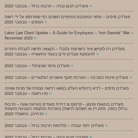
»
מעו”דכן תכנון ובניה – חרבות ברזל – נובמבר 2023
מעו”דכן מיסים – מתווי המענקים והפיצויים השונים כפי שפורסמו על ידי רשות
»
המסים – נובמבר 2023
Labor Law Client Update – A Guide for Employers – “Iron Swords” War –
»
November 2023
מעו”דכן רה-לוקיישן וניוד כישרונות גלובלי – הקצאה חדשה לקבלת היתרים
»
להעסקת עובדים זרים בענפי התעשייה – נובמבר 2023
»
מעו”דכן מיסוי מוניציפלי – נובמבר 2023
»
מעו”דכן איכות הסביבה – הארכת תוקף אישורים רגולטוריים – נובמבר 2023
מעו”דכן מיסים – דנ”א ביהמ”ש העליון בנושא רכישה עצמית של מניות שאינה
»
פרו-ראטה – נובמבר 2023
מעו”דכן בנקאות ומימון – פרסום צו דחיית מועדים (הוראת שעה – חרבות
ברזל) (חוזה, פסק דין או תשלום לרשות) (הארכת התקופה הקובעת ותקופת
»
הדחייה), התשפ”ד-2023
»
מעו”דכן יחסי עבודה – מלחמת חרבות ברזל – נובמבר 2023
»
מעו”דכן תכנון ובניה – חרבות ברזל – נובמבר 2023