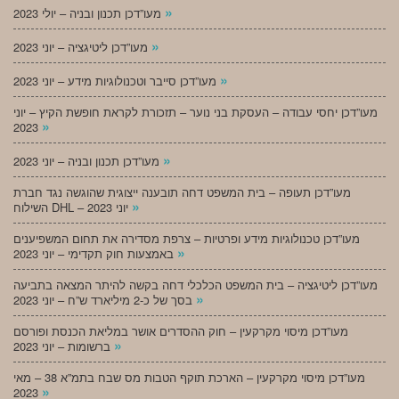
»
מעו”דכן תכנון ובניה – יולי 2023
»
מעו”דכן ליטיגציה – יוני 2023
»
מעו”דכן סייבר וטכנולוגיות מידע – יוני 2023
מעו”דכן יחסי עבודה – העסקת בני נוער – תזכורת לקראת חופשת הקיץ – יוני
»
2023
»
מעו”דכן תכנון ובניה – יוני 2023
מעו”דכן תעופה – בית המשפט דחה תובענה ייצוגית שהוגשה נגד חברת
»
השילוח DHL – יוני 2023
מעו”דכן טכנולוגיות מידע ופרטיות – צרפת מסדירה את תחום המשפיענים
»
באמצעות חוק תקדימי – יוני 2023
מעו”דכן ליטיגציה – בית המשפט הכלכלי דחה בקשה להיתר המצאה בתביעה
»
בסך של כ-2 מיליארד ש”ח – יוני 2023
מעו”דכן מיסוי מקרקעין – חוק ההסדרים אושר במליאת הכנסת ופורסם
»
ברשומות – יוני 2023
מעו”דכן מיסוי מקרקעין – הארכת תוקף הטבות מס שבח בתמ”א 38 – מאי
»
2023