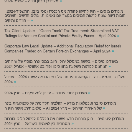
»
מעו”דכן תכנון ובניה – אפריל 2024
;מעו”דכן מיסים – חוק לתיקון פקודת מס הכנסה (מס’ 272), התשפ”ד-2024:
חובות דיווח שונות לרשות המיסים בקשר עם נאמנויות, עולים חדשים ותושבים
»
חוזרים ותיקים –
Tax Client Update – “Green Track” Tax Treatment: Streamlined VAT
»
Rulings for Venture Capital and Private Equity Funds – April 2024
Corporate Law Legal Update – Additional Regulatory Relief for Israeli
»
Companies Traded on Certain Foreign Exchanges – April 2024
מעו”דכן מיסים – בקשה במסלול ירוק: חיוב במס ערך מוסף של שירותים
»
הניתנים לקרנות השקעה בהון סיכון ופרייבט אקוויטי – אפריל 2024
מעו”דכן יחסי עבודה – הקפאה והפחתה של דמי הבראה לשנת 2024 – אפריל
»
2024
»
מעו”דכן יחסי עבודה – עדכון למעסיקים – מרץ 2024
מעו”דכן סייבר וטכנולוגיות מידע – רגולציה תקדימית על טכנולוגיות בינה
»
מלאכותית: אושר חוק ה – AI של האיחוד האירופי – מרץ 2024
מעו”דכן ליטיגציה – חוק בוררות חדש משנה את הכללים לניהול הליכי בוררות
»
מסחרית בין-לאומית בישראל – מרץ 2024