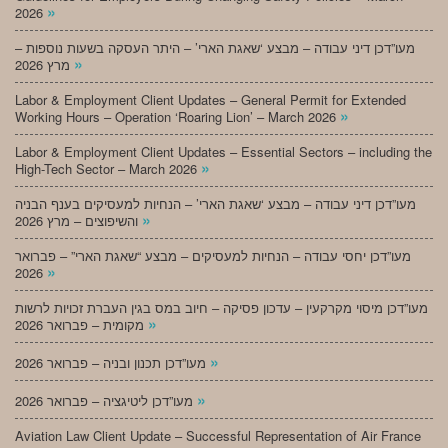
»
2026
מעו”דכן דיני עבודה – מבצע ‘שאגת הארי’ – היתר העסקה בשעות נוספות –
»
מרץ 2026
Labor & Employment Client Updates – General Permit for Extended
»
Working Hours – Operation ‘Roaring Lion’ – March 2026
Labor & Employment Client Updates – Essential Sectors – including the
»
High-Tech Sector – March 2026
מעו”דכן דיני עבודה – מבצע ‘שאגת הארי’ – הנחיות למעסיקים בענף הבניה
»
והשיפוצים – מרץ 2026
מעו”דכן יחסי עבודה – הנחיות למעסיקים – מבצע “שאגת הארי” – פברואר
»
2026
מעו”דכן מיסוי מקרקעין – עדכון פסיקה – חיוב במס בגין העברת זכויות לרשות
»
מקומית – פברואר 2026
»
מעו”דכן תכנון ובניה – פברואר 2026
»
מעו”דכן ליטיגציה – פברואר 2026
Aviation Law Client Update – Successful Representation of Air France