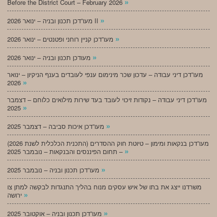
»
Before the District Court – February 2026
»
מעו”דכן תכנון ובניה – ינואר 2026 II
»
מעו”דכן קניין רוחני ופטנטים – ינואר 2026
»
מעודכן תכנון ובניה – ינואר 2026
מעו”דכן דיני עבודה – עדכון שכר מינימום ענפי לעובדים בענף הניקיון – ינואר
»
2026
מעו”דכן דיני עבודה – נקודות זיכוי לעובד בעד שירות מילואים כלוחם – דצמבר
»
2025
»
מעו”דכן איכות סביבה – דצמבר 2025
מעו”דכן בנקאות ומימון – טיוטת חוק ההסדרים (התכנית הכלכלית לשנת 2026)
»
– תחום הפיננסים והבנקאות – נובמבר 2025
»
מעו”דכן תכנון ובניה – נובמבר 2025
משרדנו ייצג את בתו של איש עסקים מנוח בהליך התנגדות לבקשה למתן צו
»
ירושה
»
מעו”דכן תכנון ובניה – אוקטובר 2025