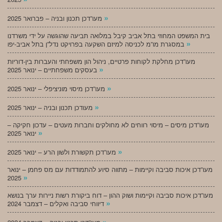
»
מעו”דכן תכנון ובניה – פברואר 2025
בית המשפט המחוזי בתל אביב קיבל במלואה תביעה שהוגשה על ידי משרדנו
»
במסגרת מו”מ לכניסה למיזם השקעה בפרויקט נדל”ן בתל אביב-יפו
מעו”דכן מחלקת לקוחות פרטיים, ניהול הון משפחתי והעברות בין-דוריות
»
בעסקים משפחתיים – ינואר 2025
»
מעו”דכן מיסוי מוניציפלי – ינואר 2025
»
מעודכן תכנון ובניה – ינואר 2025
מעו”דכן מיסים – מיסוי רווחים לא מחולקים וחברות מעטים – עדכון חקיקה –
»
ינואר 2025
»
מעו”דכן תקשורת ולשון הרע – ינואר 2025
מעו”דכן איכות סביבה וקיימות – מתווה סיוע להתמודדות עם מס פחמן – ינואר
»
2025
מעו”דכן איכות סביבה וקיימות ושוק ההון – דוח ביקורת רשות ניירות ערך בנושא
»
דיווחי סביבה ואקלים – דצמבר 2024
»