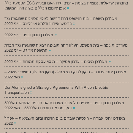
הטמעת כללי ESG בחברות ישראליות נמצאת בצומת – ימים יגידו האם ובאיזה
»
אופן יאומצו הכללים בשוק ההון המקומי
מעו”דכן תעופה – בית המשפט דחה דרישה לגילוי מסמכים שהוגשה נגד
»
בריטיש איירוויז ודלתא איירליינס – יוני 2022
»
מעו”דכן תכנון ובניה – יוני 2022
מעו”דכן תעופה – בית המשפט העליון דחה תובענה ייצוגית שהוגשה נגד חברת
»
התעופה איזיג’ט – יוני 2022
»
מעו”דכן מיסים – עדכון פסיקה – מיסוי עסקת תמורות – יוני 2022
מעו”דכן יחסי עבודה – תיקון לחוק דמי מחלה (תיקון מס’ 6), התשפ”ב-2022 –
»
מאי 2022
Dor Alon signed a Strategic Agreements With Afcon Electric
»
Transportation
מעו”דכן תכנון ובניה – עיריית תל אביב מעדכנת את תוכנית המתאר תא/500
»
ומקדמת את תוכנית תא/5500 – מאי 2022
מעו”דכן יחסי עבודה – העסקת עובדים ביום הזיכרון וביום העצמאות – אפריל
»
2022