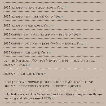
»
מעו”דכן איכות סביבה וקיימות – ספטמבר 2025
»
מעו”דכן ליטיגציה ושוק ההון – ספטמבר 2025
»
מעו”דכן תכנון ובניה – ספטמבר 2025
»
מעו”דכן שוק הון – חידושים בדיני ניירות ערך – אוגוסט 2025
»
מעו”דכן מיסים – נוהל גילוי מרצון – הוראת שעה – אוגוסט 2025
»
מעו”דכן תכנון ובניה – אוגוסט 2025
מעו”דכן דיני עבודה – מתווה הפיצויים לחופשה ללא תשלום (חל”ת) – “עם
»
כלביא” – יולי 2025
»
מעו”דכן תכנון ובניה – יולי 2025
מעו”דכן מחלקת לקוחות פרטיים, ניהול הון משפחתי והעברות בין-דוריות
»
בעסקים משפחתיים – חידושים בצוואות הדדיות – יולי 2025
IBA Healthcare and Life Sciences Law Committee survey on healthcare
»
financing and reimbursement 2025