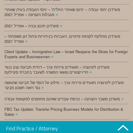
מעו”דכן יחסי עבודה – ‘היום שאחרי החל”ת’ – יחסי העבודה בעידן שאחרי
»
מגבלות הקורונה – אפריל 2021
»
מעו”דכן תכנון ובניה – אפריל 2021
מעו”דכן מחלקת לקוחות פרטיים, העברות בין-דוריות וניהול הון משפחתי –
»
אפריל 2021
Client Update – Immigration Law – Israel Reopens the Skies for Foreign
»
Experts and Businessmen
מעו”דכן ליטיגציה – תאגידים וניירות ערך – דחיית תביעת ענק כנגד
»
הדירקטורים ונושאי המשרה לשעבר בחברת סקיילקס
מעו”דכן ליטיגציה תאגידים וניירות ערך – סילוק על הסף של תביעה שהוגשה
»
נגד רואה חשבון מבקר
»
מעודכן משבר הקורונה – כניסת עובדים שאינם מחוסנים למקומות עבודה
FBC Tax Update: Transfer Pricing Business Models for Distribution &
»
Sales
»
מעו”דכן תכנון ובניה – מרץ 2021
Find Practice / Attorney