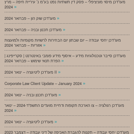
מעו”דכן מיסוי מוניציפלי – פסק דין תשתיות נפט בע”מ נ’ עיריית חיפה – מרץ
»
2024
»
מעו”דכן שוק הון – פברואר 2024
»
מעו”דכן תכנון ובניה – פברואר 2024
מעו”דכן יחסי עבודה – יום שבתון יום הבחירות לרשויות מקומיות ולמועצות
»
אזוריות – פברואר 2024
מעו”דכן סייבר וטכנולוגיות מידע – איסוף מידע פומבי באינטרנט | סקרייפינג |
»
הפרת תנאי שימוש – פברואר 2024
»
מעו”דכן ליטיגציה – ינואר 2024 II
»
Corporate Law Client Update – January 2024
»
מעו”דכן תכנון ובניה – ינואר 2024
מעו”דכן רגולציה – צו הארכת תקופות ודחיית מועדים התשפ”ד-2024 – ינואר
»
2024
»
מעו”דכן ליטיגציה – ינואר 2024
מעו”דכן יחסי עבודה – תקנות להגברת האכיפה של דיני עבודה – דצמבר 2023