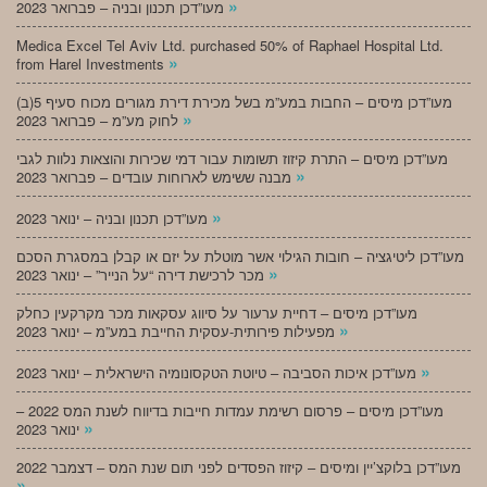
»
מעו”דכן תכנון ובניה – פברואר 2023
Medica Excel Tel Aviv Ltd. purchased 50% of Raphael Hospital Ltd.
»
from Harel Investments
מעו”דכן מיסים – החבות במע”מ בשל מכירת דירת מגורים מכוח סעיף 5(ב)
»
לחוק מע”מ – פברואר 2023
מעו”דכן מיסים – התרת קיזוז תשומות עבור דמי שכירות והוצאות נלוות לגבי
»
מבנה ששימש לארוחות עובדים – פברואר 2023
»
מעו”דכן תכנון ובניה – ינואר 2023
מעו”דכן ליטיגציה – חובות הגילוי אשר מוטלת על יזם או קבלן במסגרת הסכם
»
מכר לרכישת דירה “על הנייר” – ינואר 2023
מעו”דכן מיסים – דחיית ערעור על סיווג עסקאות מכר מקרקעין כחלק
»
מפעילות פירותית-עסקית החייבת במע”מ – ינואר 2023
»
מעו”דכן איכות הסביבה – טיוטת הטקסונומיה הישראלית – ינואר 2023
מעו”דכן מיסים – פרסום רשימת עמדות חייבות בדיווח לשנת המס 2022 –
»
ינואר 2023
מעו”דכן בלוקצ’יין ומיסים – קיזוז הפסדים לפני תום שנת המס – דצמבר 2022
»