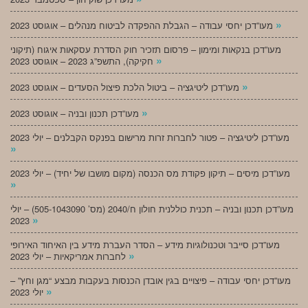
»
מעו”דכן יחסי עבודה – הגבלת ההפקדה לביטוח מנהלים – אוגוסט 2023
מעו”דכן בנקאות ומימון – פרסום תזכיר חוק הסדרת עסקאות איגוח (תיקוני
»
חקיקה), התשפ”ג 2023 – אוגוסט 2023
»
מעו”דכן ליטיגציה – ביטול הלכת פיצול הסעדים – אוגוסט 2023
»
מעו”דכן תכנון ובניה – אוגוסט 2023
מעו”דכן ליטיגציה – פטור לחברות זרות מרישום בפנקס הקבלנים – יולי 2023
»
מעו”דכן מיסים – תיקון פקודת מס הכנסה (מקום מושבו של יחיד) – יולי 2023
»
מעו”דכן תכנון ובניה – תכנית כוללנית חולון ח/2040 (מס’ 505-1043090) – יולי
»
2023
מעו”דכן סייבר וטכנולוגיות מידע – הסדר העברת מידע בין האיחוד האירופי
»
לחברות אמריקאיות – יולי 2023
מעו”דכן יחסי עבודה – פיצויים בגין אובדן הכנסות בעקבות מבצע “מגן וחץ” –
»
יולי 2023