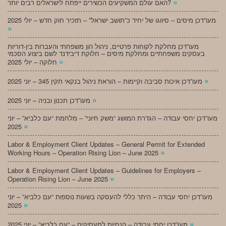
»
האם עולם המשקיעים הכשירים ייפתח לישראלים רבים יותר?
מעו”דכן מיסים – סיווגו של יחיד כ”תושב ישראל” – תזכיר חוק חדש – יולי 2025
»
מעו”דכן מחלקת לקוחות פרטיים, ניהול הון משפחתי והעברות בין-דוריות
בעסקים משפחתיים ומחלקת מיסים – חלוקת דיבידנד לשם ביצוע הסכמי
»
חלוקה – יולי 2025
»
מעו”דכן איכות סביבה וקיימות – הוראת ניהול בנקאי תקין 345 – יוני 2025
»
מעו”דכן תכנון ובניה – יוני 2025
מעו”דכן יחסי עבודה – הגדרת המושג “משק חיוני” – מלחמת “עם כלביא” – יוני
»
2025
Labor & Employment Client Updates – General Permit for Extended
»
Working Hours – Operation Rising Lion – June 2025
Labor & Employment Client Updates – Guidelines for Employers –
»
Operation Rising Lion – June 2025
מעו”דכן יחסי עבודה – היתר כללי להעסקה בשעות נוספות “עם כלביא” – יוני
»
2025
»
מעו”דכן יחסי עבודה – הנחיות למעסיקים – “עם כלביא” – יוני 2025