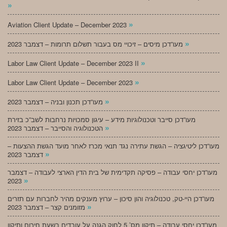
»
»
Aviation Client Update – December 2023
»
מעו”דכן מיסים – זיכויי מס בעבור תשלום תרומות – דצמבר 2023
»
Labor Law Client Update – December 2023 II
»
Labor Law Client Update – December 2023
»
מעו”דכן תכנון ובניה – דצמבר 2023
מעו”דכן סייבר וטכנולוגיות מידע – עיגון סמכויות נרחבות לשב”כ בזירת
»
הטכנולוגיה והסייבר – דצמבר 2023
מעו”דכן ליטיגציה – הגשת עתירה נגד תנאי מכרז לאחר מועד הגשת ההצעות –
»
דצמבר 2023
מעו”דכן יחסי עבודה – פסיקה תקדימית של בית הדין הארצי לעבודה – דצמבר
»
2023
מעו”דכן היי-טק, טכנולוגיה והון סיכון – ערוץ מענקים מהיר לחברות עם תזרים
»
מזומנים קצר – דצמבר 2023
מעו”דכן יחסי עבודה – תיקון מס’ 5 לחוק הגנה על עובדים בשעת חירום ותיקון