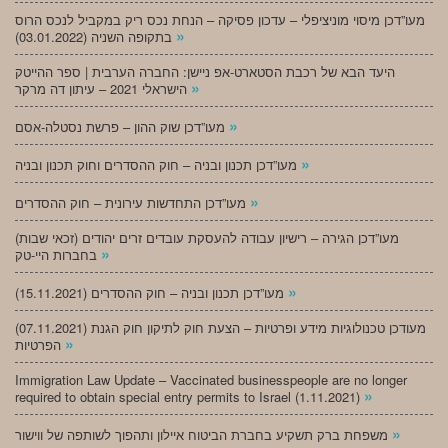
מעו”דכן מיסוי מוניציפלי – עדכון פסיקה – הנחת נכס ריק במקביל לנכס הרוס
»
בתקופה השניה (03.01.2022)
היעד הבא של רכבת הסטארט-אפ ניישן: החברה הערבית | ספר ההייטק
»
הישראלי 2021 – עיתון דה מרקר
»
מעו”דכן שוק ההון – פרשת נסטלה-אסם
»
מעו”דכן תכנון ובניה – חוק ההסדרים וחוק תכנון ובניה
»
מעו”דכן התחדשות עירונית – חוק ההסדרים
מעו”דכן הגירה – רישיון עבודה להעסקת עובדים זרים יהודים (זכאי שבות)
»
בחברות היי-טק
»
מעו”דכן תכנון ובניה – חוק ההסדרים (15.11.2021)
(07.11.2021) מעודכן טכנולוגיות מידע ופרטיות – הצעת חוק לתיקון חוק הגנת
»
הפרטיות
Immigration Law Update – Vaccinated businesspeople are no longer
»
required to obtain special entry permits to Israel (1.11.2021)
»
משפחת ברק תשקיע בחברת הביטוח איילון ותהפוך לשותפה של ווישור