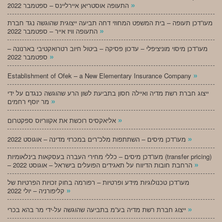
»
התעופה אוסטריאן איירליינס – ספטמבר 2022
מעו”דכן תעופה – בית המשפט המחוזי דחה תביעה ייצוגית שהוגשה נגד חברת
»
התעופה וויז אייר – ספטמבר 2022
מעו”דכן מיסוי מוניציפלי – עדכון פסיקה – ביטול חיוב רטרואקטיבי בארנונה –
»
ספטמבר 2022
»
Establishment of Ofek – a New Elementary Insurance Company
ייצוג חברת רשת מדיה ואיילה חסון בתביעת לשון הרע שהוגשה כנגדם על ידי
»
מר יוסף רחמים
»
אליאקסיס רוכשת את אקווריוס ספקטרום
»
מעו”דכן מיסים – השתתפות מלכ”רים במכרזי מדינה – אוגוסט 2022
מעו”דכן מיסים – כללי מחירי העברה בעסקאות בינלאומיות (transfer pricing)
»
– הרחבת חובות הדיווח על תאגידים הפועלים בישראל – אוגוסט 2022
מעו”דכן טכנולוגיות מידע ופרטיות – רפורמה בחוק זכויות הפרטיות של
»
קליפורניה – יולי 2022
»
ייצוג חברת רשת מדיה בע”מ בתביעה שהוגשה על-ידי מר בהא בכרי