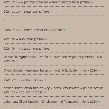
»
מעו”דכן איכות סביבה וקיימות – מס פחמן כבר כאן – אוגוסט 2024
»
מעו”דכן תכנון ובניה – אוגוסט 2024
»
»
מעו”דכן איכות סביבה וקיימות – אוגוסט 2024
»
מעו”דכן תכנון ובניה – יולי 2024
»
מעו”דכן מיסוי מוניציפלי – יולי 2024
מעו”דכן רה-לוקיישן וניוד כישרונות גלובלי – כניסה לתוקף של מערכת ETA-IL –
»
יולי 2024
»
Client Update – Implementation of the ETA-IL System – July 2024
»
מעו”דכן תכנון ובניה – יוני 2024
מעו”דכן שוק הון – חידושים בדיני ניירות ערך – מהותיות המידע בדווחי החברה
»
וחובת העדכון בגינו – יוני 2024
»
Labor Law Client Update – Employment of Teenagers – June 2024