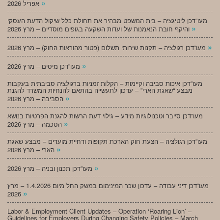
»
אפריל 2026
מעו”דכן ליטיגציה – בית המשפט מבהיר את תחולת כלל שיקול הדעת העסקי
»
והיקף חובת הנאמנות של ועדות השקעה בגופים מוסדיים – מרץ 2026
»
מעו”דכן רגולציה – תקנות שירותי תשלום (פטור מהוראות החוק) – מרץ 2026
»
מעו”דכן מיסים – מרץ 2026
מעו”דכן איכות סביבה וקיימות – הקלות זמניות ברגולציה סביבתית בעקבות
מבצע “שאגת הארי” – עדכון לתעשייה בהתאם להנחיות המשרד להגנת
»
הסביבה – מרץ 2026
מעו”דכן סייבר וטכנולוגיות מידע – גילוי דעת הרשות להגנת הפרטיות בנושא
»
הסכמה – מרץ 2026
מעו”דכן רגולציה – הצעת חוק הארכת תקופות ודחיית מועדים – מבצע שאגת
»
הארי – מרץ 2026
»
מעו”דכן תכנון ובניה – מרץ 2026
מעו”דכן דיני עבודה – עדכון שכר המינימום במשק החל מיום 1.4.2026 – מרץ
»
2026
Labor & Employment Client Updates – Operation ‘Roaring Lion’ –
Guidelines for Employers During Changing Safety Policies – March