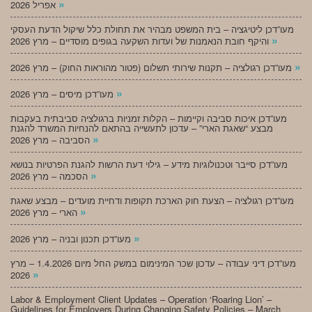
»
אפריל 2026
מעו”דכן ליטיגציה – בית המשפט מבהיר את תחולת כלל שיקול הדעת העסקי
»
והיקף חובת הנאמנות של ועדות השקעה בגופים מוסדיים – מרץ 2026
»
מעו”דכן רגולציה – תקנות שירותי תשלום (פטור מהוראות החוק) – מרץ 2026
»
מעו”דכן מיסים – מרץ 2026
מעו”דכן איכות סביבה וקיימות – הקלות זמניות ברגולציה סביבתית בעקבות
מבצע “שאגת הארי” – עדכון לתעשייה בהתאם להנחיות המשרד להגנת
»
הסביבה – מרץ 2026
מעו”דכן סייבר וטכנולוגיות מידע – גילוי דעת הרשות להגנת הפרטיות בנושא
»
הסכמה – מרץ 2026
מעו”דכן רגולציה – הצעת חוק הארכת תקופות ודחיית מועדים – מבצע שאגת
»
הארי – מרץ 2026
»
מעו”דכן תכנון ובניה – מרץ 2026
מעו”דכן דיני עבודה – עדכון שכר המינימום במשק החל מיום 1.4.2026 – מרץ
»
2026
Labor & Employment Client Updates – Operation ‘Roaring Lion’ –
Guidelines for Employers During Changing Safety Policies – March