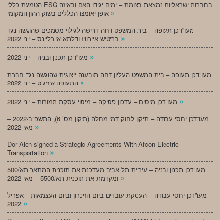
הטמעת כללי ESG בחברות ישראליות נמצאת בצומת – ימים יגידו האם ובאיזה
»
אופן יאומצו הכללים בשוק ההון המקומי
מעו”דכן תעופה – בית המשפט דחה דרישה לגילוי מסמכים שהוגשה נגד
»
בריטיש איירוויז ודלתא איירליינס – יוני 2022
»
מעו”דכן תכנון ובניה – יוני 2022
מעו”דכן תעופה – בית המשפט העליון דחה תובענה ייצוגית שהוגשה נגד חברת
»
התעופה איזיג’ט – יוני 2022
»
מעו”דכן מיסים – עדכון פסיקה – מיסוי עסקת תמורות – יוני 2022
מעו”דכן יחסי עבודה – תיקון לחוק דמי מחלה (תיקון מס’ 6), התשפ”ב-2022 –
»
מאי 2022
Dor Alon signed a Strategic Agreements With Afcon Electric
»
Transportation
מעו”דכן תכנון ובניה – עיריית תל אביב מעדכנת את תוכנית המתאר תא/500
»
ומקדמת את תוכנית תא/5500 – מאי 2022
מעו”דכן יחסי עבודה – העסקת עובדים ביום הזיכרון וביום העצמאות – אפריל
»
2022