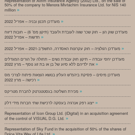
Representation of Alifim Insurance Agency (2002) Ltd., on the sale of
50% of the company to Menora Mivtachim Insurance Ltd. for NIS 140
»
million
»
מעו”דכן תכנון ובניה – אפריל 2022
מעו”דכן שוק הון – חוק שכר שווה לעובדת ולעובד (תיקון מס’ 6) – חובות דיווח
»
חדשות – אפריל 2022
»
מעו”דכן רגולציה – חוק עקרונות האסדרה, התשפ”ב-2021 – אפריל 2022
מעו”דכן יחסי עבודה – תיקון חוק עבודת נשים – תחולה על הורים המגדלים
»
את ילדיהם ללא סיוע של בן או בת זוג נוסף – מרץ 2022
מעו”דכן מיסים – פסיקת ביהמ”ש העליון בנושא הוצאות פיתוח לצרכי מס
»
רכישה – מרץ 2022
»
מכירת השליטה בגסטטנרטק לחברת מטריקס
»
ייצוג רפק אנרגיה בעסקה לרכישת שתי חברות מידי דלק
Representation of Icon Group Ltd. (iDigital) in an acquisition agreement
»
of the control of VISUAL D.G. Ltd.
Representation of Sky Fund in the acquisition of 50% of the shares of
»
Dolce Vita Way of Life Ltd.