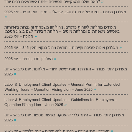
»
האם עולם המשקיעים הכשירים ייפתח לישראלים רבים יותר?
מעו”דכן מיסים – סיווגו של יחיד כ”תושב ישראל” – תזכיר חוק חדש – יולי 2025
»
מעו”דכן מחלקת לקוחות פרטיים, ניהול הון משפחתי והעברות בין-דוריות
בעסקים משפחתיים ומחלקת מיסים – חלוקת דיבידנד לשם ביצוע הסכמי
»
חלוקה – יולי 2025
»
מעו”דכן איכות סביבה וקיימות – הוראת ניהול בנקאי תקין 345 – יוני 2025
»
מעו”דכן תכנון ובניה – יוני 2025
מעו”דכן יחסי עבודה – הגדרת המושג “משק חיוני” – מלחמת “עם כלביא” – יוני
»
2025
Labor & Employment Client Updates – General Permit for Extended
»
Working Hours – Operation Rising Lion – June 2025
Labor & Employment Client Updates – Guidelines for Employers –
»
Operation Rising Lion – June 2025
מעו”דכן יחסי עבודה – היתר כללי להעסקה בשעות נוספות “עם כלביא” – יוני
»
2025
»
מעו”דכן יחסי עבודה – הנחיות למעסיקים – “עם כלביא” – יוני 2025