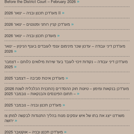
»
Before the District Court – February 2026
»
מעו”דכן תכנון ובניה – ינואר 2026 II
»
מעו”דכן קניין רוחני ופטנטים – ינואר 2026
»
מעודכן תכנון ובניה – ינואר 2026
מעו”דכן דיני עבודה – עדכון שכר מינימום ענפי לעובדים בענף הניקיון – ינואר
»
2026
מעו”דכן דיני עבודה – נקודות זיכוי לעובד בעד שירות מילואים כלוחם – דצמבר
»
2025
»
מעו”דכן איכות סביבה – דצמבר 2025
מעו”דכן בנקאות ומימון – טיוטת חוק ההסדרים (התכנית הכלכלית לשנת 2026)
»
– תחום הפיננסים והבנקאות – נובמבר 2025
»
מעו”דכן תכנון ובניה – נובמבר 2025
משרדנו ייצג את בתו של איש עסקים מנוח בהליך התנגדות לבקשה למתן צו
»
ירושה
»
מעו”דכן תכנון ובניה – אוקטובר 2025