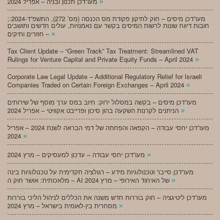
»
מעו”דכן תכנון ובניה – אפריל 2024
;מעו”דכן מיסים – חוק לתיקון פקודת מס הכנסה (מס’ 272), התשפ”ד-2024:
חובות דיווח שונות לרשות המיסים בקשר עם נאמנויות, עולים חדשים ותושבים
»
חוזרים ותיקים –
Tax Client Update – “Green Track” Tax Treatment: Streamlined VAT
»
Rulings for Venture Capital and Private Equity Funds – April 2024
Corporate Law Legal Update – Additional Regulatory Relief for Israeli
»
Companies Traded on Certain Foreign Exchanges – April 2024
מעו”דכן מיסים – בקשה במסלול ירוק: חיוב במס ערך מוסף של שירותים
»
הניתנים לקרנות השקעה בהון סיכון ופרייבט אקוויטי – אפריל 2024
מעו”דכן יחסי עבודה – הקפאה והפחתה של דמי הבראה לשנת 2024 – אפריל
»
2024
»
מעו”דכן יחסי עבודה – עדכון למעסיקים – מרץ 2024
מעו”דכן סייבר וטכנולוגיות מידע – רגולציה תקדימית על טכנולוגיות בינה
»
מלאכותית: אושר חוק ה – AI של האיחוד האירופי – מרץ 2024
מעו”דכן ליטיגציה – חוק בוררות חדש משנה את הכללים לניהול הליכי בוררות
»
מסחרית בין-לאומית בישראל – מרץ 2024