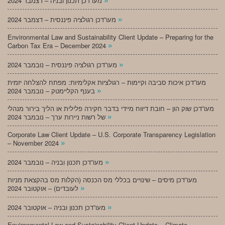
מעו”דכן תכנון ובניה – דצמבר 2024
»
מעו”דכן רגולציה פיננסית – דצמבר 2024
Environmental Law and Sustainability Client Update – Preparing for the
»
Carbon Tax Era – December 2024
»
מעו”דכן רגולציה פיננסית – נובמבר 2024
מעו”דכן איכות סביבה וקיימות – רגולציות אקלימיות: מפתח להצלחה יזמית
»
בענף הקליימטק – נובמבר 2024
מעו”דכן שוק הון – חובת דיווח מיידי בדבר חקירה פלילית או הליך בירור מנהלי
»
של רשות ניירות ערך – נובמבר 2024
Corporate Law Client Update – U.S. Corporate Transparency Legislation
»
– November 2024
»
מעו”דכן תכנון ובניה – נובמבר 2024
מעו”דכן מיסים – שינויים בכללי מס הכנסה (הקלות מס בהקצאת מניות
»
לעובדים) – אוקטובר 2024
»
מעו”דכן תכנון ובניה – אוקטובר 2024
Environmental Law and Sustainability Client Update – Climate