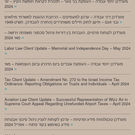
מעו”דכן יחסי עבודה – העסקת בני נוער – תזכורת לקראת חופשת הקיץ – יוני
»
2024
מעו”דכן דיני עבודה – עדכון למעסיקים – הרחבת ההגנות למשרתי מילואים
»
ובני זוגם – תיקון לחוק חיילים משוחררים (החזרה לעבודה), תש”ט-1949
מעו”דכן לקוחות פרטיים, העברות בין דוריות וניהול סכסוכי משפחה וירושה –
»
מאי 2024
Labor Law Client Update – Memorial and Independence Day – May 2024
»
מעו”דכן יחסי עבודה – העסקת עובדים ביום הזיכרון וביום העצמאות – מאי
»
2024
Tax Client Update – Amendment No. 272 to the Israel Income Tax
Ordinance: Reporting Obligations on Trusts and Individuals – April 2024
»
Aviation Law Client Update – Successful Representation of Wizz Air in
Supreme Court Appeal Regarding Unrefunded Airport Taxes – April 2024
»
מעו”דכן טכנולוגיות מידע ופרטיות – עדכון לקוחות לעניין ניהול סיכוני אבטחת
»
מידע בשימוש בקוד פתוח – אפריל 2024