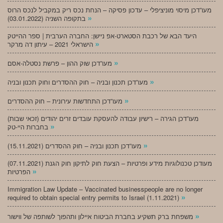
מעו”דכן מיסוי מוניציפלי – עדכון פסיקה – הנחת נכס ריק במקביל לנכס הרוס
»
בתקופה השניה (03.01.2022)
היעד הבא של רכבת הסטארט-אפ ניישן: החברה הערבית | ספר ההייטק
»
הישראלי 2021 – עיתון דה מרקר
»
מעו”דכן שוק ההון – פרשת נסטלה-אסם
»
מעו”דכן תכנון ובניה – חוק ההסדרים וחוק תכנון ובניה
»
מעו”דכן התחדשות עירונית – חוק ההסדרים
מעו”דכן הגירה – רישיון עבודה להעסקת עובדים זרים יהודים (זכאי שבות)
»
בחברות היי-טק
»
מעו”דכן תכנון ובניה – חוק ההסדרים (15.11.2021)
(07.11.2021) מעודכן טכנולוגיות מידע ופרטיות – הצעת חוק לתיקון חוק הגנת
»
הפרטיות
Immigration Law Update – Vaccinated businesspeople are no longer
»
required to obtain special entry permits to Israel (1.11.2021)
»
משפחת ברק תשקיע בחברת הביטוח איילון ותהפוך לשותפה של ווישור