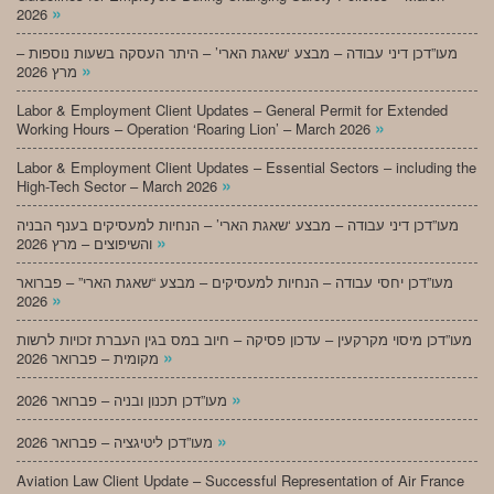
»
2026
מעו”דכן דיני עבודה – מבצע ‘שאגת הארי’ – היתר העסקה בשעות נוספות –
»
מרץ 2026
Labor & Employment Client Updates – General Permit for Extended
»
Working Hours – Operation ‘Roaring Lion’ – March 2026
Labor & Employment Client Updates – Essential Sectors – including the
»
High-Tech Sector – March 2026
מעו”דכן דיני עבודה – מבצע ‘שאגת הארי’ – הנחיות למעסיקים בענף הבניה
»
והשיפוצים – מרץ 2026
מעו”דכן יחסי עבודה – הנחיות למעסיקים – מבצע “שאגת הארי” – פברואר
»
2026
מעו”דכן מיסוי מקרקעין – עדכון פסיקה – חיוב במס בגין העברת זכויות לרשות
»
מקומית – פברואר 2026
»
מעו”דכן תכנון ובניה – פברואר 2026
»
מעו”דכן ליטיגציה – פברואר 2026
Aviation Law Client Update – Successful Representation of Air France