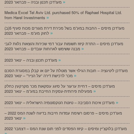
»
מעו”דכן תכנון ובניה – פברואר 2023
Medica Excel Tel Aviv Ltd. purchased 50% of Raphael Hospital Ltd.
»
from Harel Investments
מעו”דכן מיסים – החבות במע”מ בשל מכירת דירת מגורים מכוח סעיף 5(ב)
»
לחוק מע”מ – פברואר 2023
מעו”דכן מיסים – התרת קיזוז תשומות עבור דמי שכירות והוצאות נלוות לגבי
»
מבנה ששימש לארוחות עובדים – פברואר 2023
»
מעו”דכן תכנון ובניה – ינואר 2023
מעו”דכן ליטיגציה – חובות הגילוי אשר מוטלת על יזם או קבלן במסגרת הסכם
»
מכר לרכישת דירה “על הנייר” – ינואר 2023
מעו”דכן מיסים – דחיית ערעור על סיווג עסקאות מכר מקרקעין כחלק
»
מפעילות פירותית-עסקית החייבת במע”מ – ינואר 2023
»
מעו”דכן איכות הסביבה – טיוטת הטקסונומיה הישראלית – ינואר 2023
מעו”דכן מיסים – פרסום רשימת עמדות חייבות בדיווח לשנת המס 2022 –
»
ינואר 2023
מעו”דכן בלוקצ’יין ומיסים – קיזוז הפסדים לפני תום שנת המס – דצמבר 2022
»