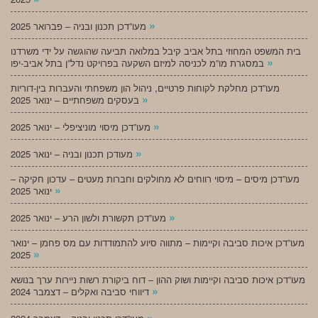
»
מעו”דכן תכנון ובניה – פברואר 2025
בית המשפט המחוזי בתל אביב קיבל במלואה תביעה שהוגשה על ידי משרדנו
»
במסגרת מו”מ לכניסה למיזם השקעה בפרויקט נדל”ן בתל אביב-יפו
מעו”דכן מחלקת לקוחות פרטיים, ניהול הון משפחתי והעברות בין-דוריות
»
בעסקים משפחתיים – ינואר 2025
»
מעו”דכן מיסוי מוניציפלי – ינואר 2025
»
מעודכן תכנון ובניה – ינואר 2025
מעו”דכן מיסים – מיסוי רווחים לא מחולקים וחברות מעטים – עדכון חקיקה –
»
ינואר 2025
»
מעו”דכן תקשורת ולשון הרע – ינואר 2025
מעו”דכן איכות סביבה וקיימות – מתווה סיוע להתמודדות עם מס פחמן – ינואר
»
2025
מעו”דכן איכות סביבה וקיימות ושוק ההון – דוח ביקורת רשות ניירות ערך בנושא
»
דיווחי סביבה ואקלים – דצמבר 2024
»