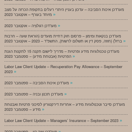
מעו”דכן איכות הסביבה – עדכון בעניין היתרי רעלים בתקופת הכרזה על מצב
»
מיוחד בעורף – אוקטובר 2023
»
מעו”דכן רגולציה – אוקטובר 2023
מעו”דכן בנקאות ומימון – פרסום חוק דחיית מועדים (הוראת שעה – חרבות
»
ברזל) (חוזה, פסק דין או תשלום לרשות), התשפ”ד – 2023 – אוקטובר 2023
מעו”דכן טכנולוגיות מידע ופרטיות – מדריך ליישום תקנה 15 לתקנות הגנת
»
הפרטיות (אבטחת מידע) – ספטמבר 2023
Labor Law Client Update – Recuperation Pay Allowance – September
»
2023
»
מעו”דכן איכות הסביבה – ספטמבר 2023
»
מעו”דכן תכנון ובניה – ספטמבר 2023
מעו”דכן סייבר וטכנולוגיות מידע – אחריות דירקטוריון לסיכוני פרטיות ואבטחת
»
מידע – ספטמבר 2023
»
Labor Law Client Update – Managers’ Insurance – September 2023
»
מעו”דכן שוק הון – ספטמבר 2023