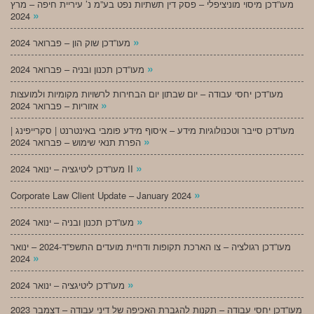
מעו”דכן מיסוי מוניציפלי – פסק דין תשתיות נפט בע”מ נ’ עיריית חיפה – מרץ
»
2024
»
מעו”דכן שוק הון – פברואר 2024
»
מעו”דכן תכנון ובניה – פברואר 2024
מעו”דכן יחסי עבודה – יום שבתון יום הבחירות לרשויות מקומיות ולמועצות
»
אזוריות – פברואר 2024
מעו”דכן סייבר וטכנולוגיות מידע – איסוף מידע פומבי באינטרנט | סקרייפינג |
»
הפרת תנאי שימוש – פברואר 2024
»
מעו”דכן ליטיגציה – ינואר 2024 II
»
Corporate Law Client Update – January 2024
»
מעו”דכן תכנון ובניה – ינואר 2024
מעו”דכן רגולציה – צו הארכת תקופות ודחיית מועדים התשפ”ד-2024 – ינואר
»
2024
»
מעו”דכן ליטיגציה – ינואר 2024
מעו”דכן יחסי עבודה – תקנות להגברת האכיפה של דיני עבודה – דצמבר 2023