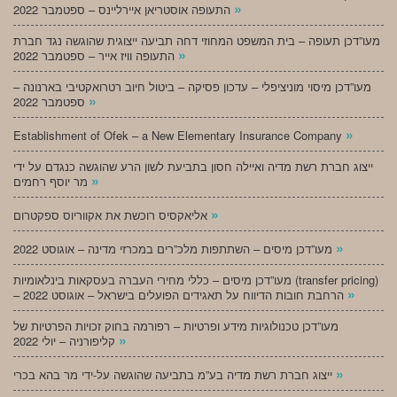
»
התעופה אוסטריאן איירליינס – ספטמבר 2022
מעו”דכן תעופה – בית המשפט המחוזי דחה תביעה ייצוגית שהוגשה נגד חברת
»
התעופה וויז אייר – ספטמבר 2022
מעו”דכן מיסוי מוניציפלי – עדכון פסיקה – ביטול חיוב רטרואקטיבי בארנונה –
»
ספטמבר 2022
»
Establishment of Ofek – a New Elementary Insurance Company
ייצוג חברת רשת מדיה ואיילה חסון בתביעת לשון הרע שהוגשה כנגדם על ידי
»
מר יוסף רחמים
»
אליאקסיס רוכשת את אקווריוס ספקטרום
»
מעו”דכן מיסים – השתתפות מלכ”רים במכרזי מדינה – אוגוסט 2022
מעו”דכן מיסים – כללי מחירי העברה בעסקאות בינלאומיות (transfer pricing)
»
– הרחבת חובות הדיווח על תאגידים הפועלים בישראל – אוגוסט 2022
מעו”דכן טכנולוגיות מידע ופרטיות – רפורמה בחוק זכויות הפרטיות של
»
קליפורניה – יולי 2022
»
ייצוג חברת רשת מדיה בע”מ בתביעה שהוגשה על-ידי מר בהא בכרי