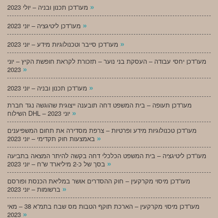
»
מעו”דכן תכנון ובניה – יולי 2023
»
מעו”דכן ליטיגציה – יוני 2023
»
מעו”דכן סייבר וטכנולוגיות מידע – יוני 2023
מעו”דכן יחסי עבודה – העסקת בני נוער – תזכורת לקראת חופשת הקיץ – יוני
»
2023
»
מעו”דכן תכנון ובניה – יוני 2023
מעו”דכן תעופה – בית המשפט דחה תובענה ייצוגית שהוגשה נגד חברת
»
השילוח DHL – יוני 2023
מעו”דכן טכנולוגיות מידע ופרטיות – צרפת מסדירה את תחום המשפיענים
»
באמצעות חוק תקדימי – יוני 2023
מעו”דכן ליטיגציה – בית המשפט הכלכלי דחה בקשה להיתר המצאה בתביעה
»
בסך של כ-2 מיליארד ש”ח – יוני 2023
מעו”דכן מיסוי מקרקעין – חוק ההסדרים אושר במליאת הכנסת ופורסם
»
ברשומות – יוני 2023
מעו”דכן מיסוי מקרקעין – הארכת תוקף הטבות מס שבח בתמ”א 38 – מאי
»
2023