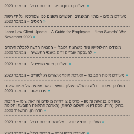
»
מעו”דכן תכנון ובניה – חרבות ברזל – נובמבר 2023
מעו”דכן מיסים – מתווי המענקים והפיצויים השונים כפי שפורסמו על ידי רשות
»
המסים – נובמבר 2023
Labor Law Client Update – A Guide for Employers – “Iron Swords” War –
»
November 2023
מעו”דכן רה-לוקיישן וניוד כישרונות גלובלי – הקצאה חדשה לקבלת היתרים
»
להעסקת עובדים זרים בענפי התעשייה – נובמבר 2023
»
מעו”דכן מיסוי מוניציפלי – נובמבר 2023
»
מעו”דכן איכות הסביבה – הארכת תוקף אישורים רגולטוריים – נובמבר 2023
מעו”דכן מיסים – דנ”א ביהמ”ש העליון בנושא רכישה עצמית של מניות שאינה
»
פרו-ראטה – נובמבר 2023
מעו”דכן בנקאות ומימון – פרסום צו דחיית מועדים (הוראת שעה – חרבות
ברזל) (חוזה, פסק דין או תשלום לרשות) (הארכת התקופה הקובעת ותקופת
»
הדחייה), התשפ”ד-2023
»
מעו”דכן יחסי עבודה – מלחמת חרבות ברזל – נובמבר 2023
»
מעו”דכן תכנון ובניה – חרבות ברזל – נובמבר 2023