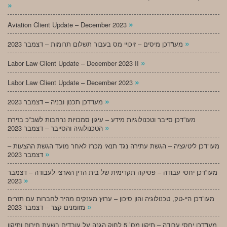
»
»
Aviation Client Update – December 2023
»
מעו”דכן מיסים – זיכויי מס בעבור תשלום תרומות – דצמבר 2023
»
Labor Law Client Update – December 2023 II
»
Labor Law Client Update – December 2023
»
מעו”דכן תכנון ובניה – דצמבר 2023
מעו”דכן סייבר וטכנולוגיות מידע – עיגון סמכויות נרחבות לשב”כ בזירת
»
הטכנולוגיה והסייבר – דצמבר 2023
מעו”דכן ליטיגציה – הגשת עתירה נגד תנאי מכרז לאחר מועד הגשת ההצעות –
»
דצמבר 2023
מעו”דכן יחסי עבודה – פסיקה תקדימית של בית הדין הארצי לעבודה – דצמבר
»
2023
מעו”דכן היי-טק, טכנולוגיה והון סיכון – ערוץ מענקים מהיר לחברות עם תזרים
»
מזומנים קצר – דצמבר 2023
מעו”דכן יחסי עבודה – תיקון מס’ 5 לחוק הגנה על עובדים בשעת חירום ותיקון