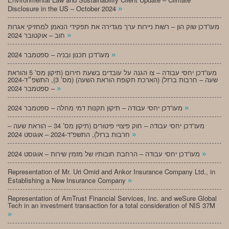
»
Disclosure in the US – October 2024
מעו”דכן שוק הון – רשות ניירות ערך מגדירה את תפקידי הנאמן למחזיקי אגרות
»
חוב – אוקטובר 2024
»
מעו”דכן תכנון ובניה – ספטמבר 2024
מעו”דכן יחסי עבודה – צו הגנה על עובדים בשעת חירום (תיקון מס’ 5 והוראת
שעה – חרבות ברזל) (הארכת תקופת הוראת השעה) (מס’ 3), התשפ״ד-2024
»
– ספטמבר 2024
»
מעו”דכן יחסי עבודה – תיקון תקנות דמי מחלה – ספטמבר 2024
מעו”דכן יחסי עבודה – חוק פיצויי פיטורים (תיקון מס’ 34 – הוראת שעה –
»
חרבות ברזל), התשפ”ד-2024 – אוגוסט 2024
»
מעו”דכן יחסי עבודה – הרחבת חובותיו של מזמין שירות – אוגוסט 2024
Representation of Mr. Uri Omid and Ankor Insurance Company Ltd., in
»
Establishing a New Insurance Company
Representation of AmTrust Financial Services, Inc. and weSure Global
Tech in an investment transaction for a total consideration of NIS 37M
»