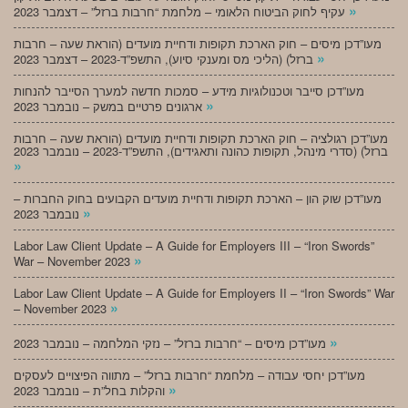
»
עקיף לחוק הביטוח הלאומי – מלחמת “חרבות ברזל” – דצמבר 2023
מעו”דכן מיסים – חוק הארכת תקופות ודחיית מועדים (הוראת שעה – חרבות
»
ברזל) (הליכי מס ומענקי סיוע), התשפ”ד-2023 – דצמבר 2023
מעו”דכן סייבר וטכנולוגיות מידע – סמכות חדשה למערך הסייבר להנחות
»
ארגונים פרטיים במשק – נובמבר 2023
מעו”דכן רגולציה – חוק הארכת תקופות ודחיית מועדים (הוראת שעה – חרבות
ברזל) (סדרי מינהל, תקופות כהונה ותאגידים), התשפ”ד-2023 – נובמבר 2023
»
מעו”דכן שוק הון – הארכת תקופות ודחיית מועדים הקבועים בחוק החברות –
»
נובמבר 2023
Labor Law Client Update – A Guide for Employers III – “Iron Swords”
»
War – November 2023
Labor Law Client Update – A Guide for Employers II – “Iron Swords” War
»
– November 2023
»
מעו”דכן מיסים – “חרבות ברזל” – נזקי המלחמה – נובמבר 2023
מעו”דכן יחסי עבודה – מלחמת “חרבות ברזל” – מתווה הפיצויים לעסקים
»
והקלות בחל”ת – נובמבר 2023