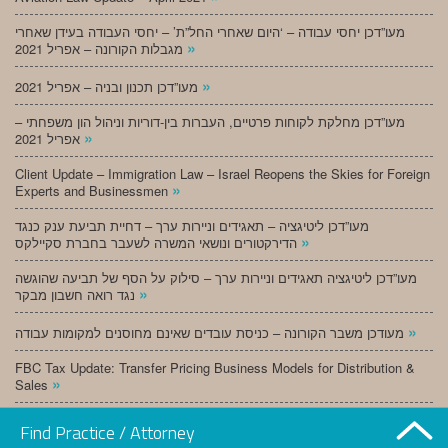
מעו”דכן יחסי עבודה – ‘היום שאחרי החל”ת’ – יחסי העבודה בעידן שאחרי
»
מגבלות הקורונה – אפריל 2021
»
מעו”דכן תכנון ובניה – אפריל 2021
מעו”דכן מחלקת לקוחות פרטיים, העברות בין-דוריות וניהול הון משפחתי –
»
אפריל 2021
Client Update – Immigration Law – Israel Reopens the Skies for Foreign
»
Experts and Businessmen
מעו”דכן ליטיגציה – תאגידים וניירות ערך – דחיית תביעת ענק כנגד
»
הדירקטורים ונושאי המשרה לשעבר בחברת סקיילקס
מעו”דכן ליטיגציה תאגידים וניירות ערך – סילוק על הסף של תביעה שהוגשה
»
נגד רואה חשבון מבקר
»
מעודכן משבר הקורונה – כניסת עובדים שאינם מחוסנים למקומות עבודה
FBC Tax Update: Transfer Pricing Business Models for Distribution &
»
Sales
»
מעו”דכן תכנון ובניה – מרץ 2021
Find Practice / Attorney