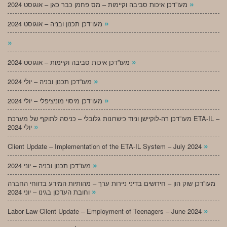
»
מעו”דכן איכות סביבה וקיימות – מס פחמן כבר כאן – אוגוסט 2024
»
מעו”דכן תכנון ובניה – אוגוסט 2024
»
»
מעו”דכן איכות סביבה וקיימות – אוגוסט 2024
»
מעו”דכן תכנון ובניה – יולי 2024
»
מעו”דכן מיסוי מוניציפלי – יולי 2024
מעו”דכן רה-לוקיישן וניוד כישרונות גלובלי – כניסה לתוקף של מערכת ETA-IL –
»
יולי 2024
»
Client Update – Implementation of the ETA-IL System – July 2024
»
מעו”דכן תכנון ובניה – יוני 2024
מעו”דכן שוק הון – חידושים בדיני ניירות ערך – מהותיות המידע בדווחי החברה
»
וחובת העדכון בגינו – יוני 2024
»
Labor Law Client Update – Employment of Teenagers – June 2024