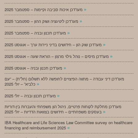
»
מעו”דכן איכות סביבה וקיימות – ספטמבר 2025
»
מעו”דכן ליטיגציה ושוק ההון – ספטמבר 2025
»
מעו”דכן תכנון ובניה – ספטמבר 2025
»
מעו”דכן שוק הון – חידושים בדיני ניירות ערך – אוגוסט 2025
»
מעו”דכן מיסים – נוהל גילוי מרצון – הוראת שעה – אוגוסט 2025
»
מעו”דכן תכנון ובניה – אוגוסט 2025
מעו”דכן דיני עבודה – מתווה הפיצויים לחופשה ללא תשלום (חל”ת) – “עם
»
כלביא” – יולי 2025
»
מעו”דכן תכנון ובניה – יולי 2025
מעו”דכן מחלקת לקוחות פרטיים, ניהול הון משפחתי והעברות בין-דוריות
»
בעסקים משפחתיים – חידושים בצוואות הדדיות – יולי 2025
IBA Healthcare and Life Sciences Law Committee survey on healthcare
»
financing and reimbursement 2025