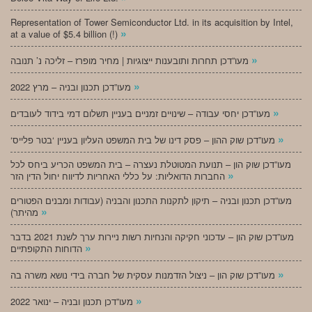
Representation of Tower Semiconductor Ltd. in its acquisition by Intel,
»
at a value of $5.4 billion (!)
»
מעו”דכן תחרות ותובענות ייצוגיות | מחיר מופרז – זליכה נ’ תנובה
»
מעו”דכן תכנון ובניה – מרץ 2022
»
מעו”דכן יחסי עבודה – שינויים זמניים בעניין תשלום דמי בידוד לעובדים
»
‘מעו”דכן שוק ההון – פסק דינו של בית המשפט העליון בעניין ‘בטר פלייס
מעו”דכן שוק הון – תנועת המטוטלת נעצרה – בית המשפט הכריע ביחס לכל
»
החברות הדואליות: על כללי האחריות לדיווח יחול הדין הזר
מעו”דכן תכנון ובניה – תיקון לתקנות התכנון והבניה (עבודות ומבנים הפטורים
»
מהיתר)
מעו”דכן שוק הון – עדכוני חקיקה והנחיות רשות ניירות ערך לשנת 2021 בדבר
»
הדוחות התקופתיים
»
מעו”דכן שוק הון – ניצול הזדמנות עסקית של חברה בידי נושא משרה בה
»
מעו”דכן תכנון ובניה – ינואר 2022