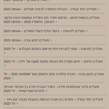
»
מעו”דכן יחסי עבודה – הגבלת ההפקדה לביטוח מנהלים – אוגוסט 2023
מעו”דכן בנקאות ומימון – פרסום תזכיר חוק הסדרת עסקאות איגוח (תיקוני
»
חקיקה), התשפ”ג 2023 – אוגוסט 2023
»
מעו”דכן ליטיגציה – ביטול הלכת פיצול הסעדים – אוגוסט 2023
»
מעו”דכן תכנון ובניה – אוגוסט 2023
מעו”דכן ליטיגציה – פטור לחברות זרות מרישום בפנקס הקבלנים – יולי 2023
»
מעו”דכן מיסים – תיקון פקודת מס הכנסה (מקום מושבו של יחיד) – יולי 2023
»
מעו”דכן תכנון ובניה – תכנית כוללנית חולון ח/2040 (מס’ 505-1043090) – יולי
»
2023
מעו”דכן סייבר וטכנולוגיות מידע – הסדר העברת מידע בין האיחוד האירופי
»
לחברות אמריקאיות – יולי 2023
מעו”דכן יחסי עבודה – פיצויים בגין אובדן הכנסות בעקבות מבצע “מגן וחץ” –
»
יולי 2023