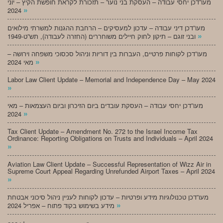
מעו”דכן יחסי עבודה – העסקת בני נוער – תזכורת לקראת חופשת הקיץ – יוני
»
2024
מעו”דכן דיני עבודה – עדכון למעסיקים – הרחבת ההגנות למשרתי מילואים
»
ובני זוגם – תיקון לחוק חיילים משוחררים (החזרה לעבודה), תש”ט-1949
מעו”דכן לקוחות פרטיים, העברות בין דוריות וניהול סכסוכי משפחה וירושה –
»
מאי 2024
Labor Law Client Update – Memorial and Independence Day – May 2024
»
מעו”דכן יחסי עבודה – העסקת עובדים ביום הזיכרון וביום העצמאות – מאי
»
2024
Tax Client Update – Amendment No. 272 to the Israel Income Tax
Ordinance: Reporting Obligations on Trusts and Individuals – April 2024
»
Aviation Law Client Update – Successful Representation of Wizz Air in
Supreme Court Appeal Regarding Unrefunded Airport Taxes – April 2024
»
מעו”דכן טכנולוגיות מידע ופרטיות – עדכון לקוחות לעניין ניהול סיכוני אבטחת
»
מידע בשימוש בקוד פתוח – אפריל 2024