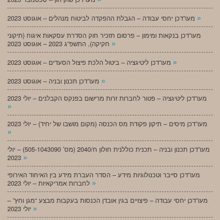
»
מעו”דכן יחסי עבודה – הגבלת ההפקדה לביטוח מנהלים – אוגוסט 2023
מעו”דכן בנקאות ומימון – פרסום תזכיר חוק הסדרת עסקאות איגוח (תיקוני
»
חקיקה), התשפ”ג 2023 – אוגוסט 2023
»
מעו”דכן ליטיגציה – ביטול הלכת פיצול הסעדים – אוגוסט 2023
»
מעו”דכן תכנון ובניה – אוגוסט 2023
מעו”דכן ליטיגציה – פטור לחברות זרות מרישום בפנקס הקבלנים – יולי 2023
»
מעו”דכן מיסים – תיקון פקודת מס הכנסה (מקום מושבו של יחיד) – יולי 2023
»
מעו”דכן תכנון ובניה – תכנית כוללנית חולון ח/2040 (מס’ 505-1043090) – יולי
»
2023
מעו”דכן סייבר וטכנולוגיות מידע – הסדר העברת מידע בין האיחוד האירופי
»
לחברות אמריקאיות – יולי 2023
מעו”דכן יחסי עבודה – פיצויים בגין אובדן הכנסות בעקבות מבצע “מגן וחץ” –
»
יולי 2023