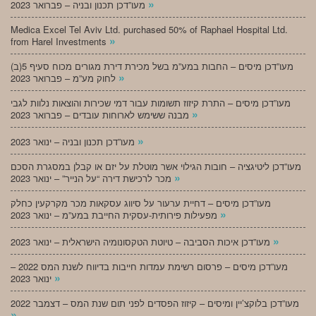
»
מעו”דכן תכנון ובניה – פברואר 2023
Medica Excel Tel Aviv Ltd. purchased 50% of Raphael Hospital Ltd.
»
from Harel Investments
מעו”דכן מיסים – החבות במע”מ בשל מכירת דירת מגורים מכוח סעיף 5(ב)
»
לחוק מע”מ – פברואר 2023
מעו”דכן מיסים – התרת קיזוז תשומות עבור דמי שכירות והוצאות נלוות לגבי
»
מבנה ששימש לארוחות עובדים – פברואר 2023
»
מעו”דכן תכנון ובניה – ינואר 2023
מעו”דכן ליטיגציה – חובות הגילוי אשר מוטלת על יזם או קבלן במסגרת הסכם
»
מכר לרכישת דירה “על הנייר” – ינואר 2023
מעו”דכן מיסים – דחיית ערעור על סיווג עסקאות מכר מקרקעין כחלק
»
מפעילות פירותית-עסקית החייבת במע”מ – ינואר 2023
»
מעו”דכן איכות הסביבה – טיוטת הטקסונומיה הישראלית – ינואר 2023
מעו”דכן מיסים – פרסום רשימת עמדות חייבות בדיווח לשנת המס 2022 –
»
ינואר 2023
מעו”דכן בלוקצ’יין ומיסים – קיזוז הפסדים לפני תום שנת המס – דצמבר 2022
»