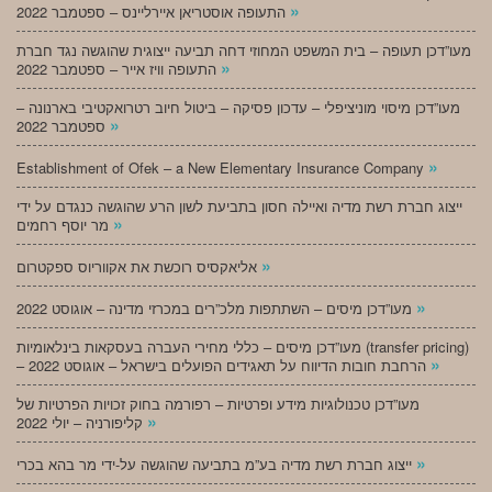
»
התעופה אוסטריאן איירליינס – ספטמבר 2022
מעו”דכן תעופה – בית המשפט המחוזי דחה תביעה ייצוגית שהוגשה נגד חברת
»
התעופה וויז אייר – ספטמבר 2022
מעו”דכן מיסוי מוניציפלי – עדכון פסיקה – ביטול חיוב רטרואקטיבי בארנונה –
»
ספטמבר 2022
»
Establishment of Ofek – a New Elementary Insurance Company
ייצוג חברת רשת מדיה ואיילה חסון בתביעת לשון הרע שהוגשה כנגדם על ידי
»
מר יוסף רחמים
»
אליאקסיס רוכשת את אקווריוס ספקטרום
»
מעו”דכן מיסים – השתתפות מלכ”רים במכרזי מדינה – אוגוסט 2022
מעו”דכן מיסים – כללי מחירי העברה בעסקאות בינלאומיות (transfer pricing)
»
– הרחבת חובות הדיווח על תאגידים הפועלים בישראל – אוגוסט 2022
מעו”דכן טכנולוגיות מידע ופרטיות – רפורמה בחוק זכויות הפרטיות של
»
קליפורניה – יולי 2022
»
ייצוג חברת רשת מדיה בע”מ בתביעה שהוגשה על-ידי מר בהא בכרי