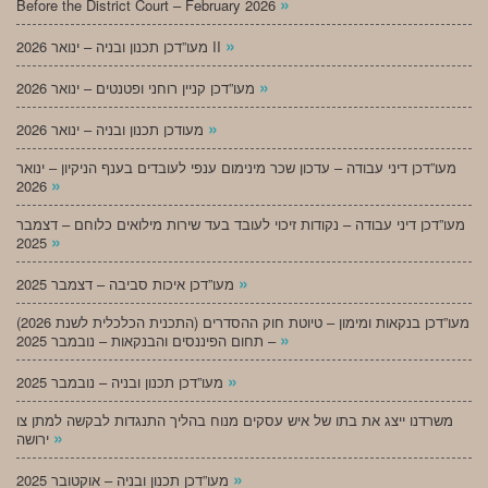
»
Before the District Court – February 2026
»
מעו”דכן תכנון ובניה – ינואר 2026 II
»
מעו”דכן קניין רוחני ופטנטים – ינואר 2026
»
מעודכן תכנון ובניה – ינואר 2026
מעו”דכן דיני עבודה – עדכון שכר מינימום ענפי לעובדים בענף הניקיון – ינואר
»
2026
מעו”דכן דיני עבודה – נקודות זיכוי לעובד בעד שירות מילואים כלוחם – דצמבר
»
2025
»
מעו”דכן איכות סביבה – דצמבר 2025
מעו”דכן בנקאות ומימון – טיוטת חוק ההסדרים (התכנית הכלכלית לשנת 2026)
»
– תחום הפיננסים והבנקאות – נובמבר 2025
»
מעו”דכן תכנון ובניה – נובמבר 2025
משרדנו ייצג את בתו של איש עסקים מנוח בהליך התנגדות לבקשה למתן צו
»
ירושה
»
מעו”דכן תכנון ובניה – אוקטובר 2025