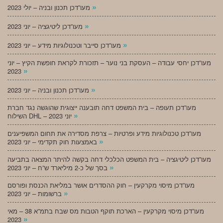
»
מעו”דכן תכנון ובניה – יולי 2023
»
מעו”דכן ליטיגציה – יוני 2023
»
מעו”דכן סייבר וטכנולוגיות מידע – יוני 2023
מעו”דכן יחסי עבודה – העסקת בני נוער – תזכורת לקראת חופשת הקיץ – יוני
»
2023
»
מעו”דכן תכנון ובניה – יוני 2023
מעו”דכן תעופה – בית המשפט דחה תובענה ייצוגית שהוגשה נגד חברת
»
השילוח DHL – יוני 2023
מעו”דכן טכנולוגיות מידע ופרטיות – צרפת מסדירה את תחום המשפיענים
»
באמצעות חוק תקדימי – יוני 2023
מעו”דכן ליטיגציה – בית המשפט הכלכלי דחה בקשה להיתר המצאה בתביעה
»
בסך של כ-2 מיליארד ש”ח – יוני 2023
מעו”דכן מיסוי מקרקעין – חוק ההסדרים אושר במליאת הכנסת ופורסם
»
ברשומות – יוני 2023
מעו”דכן מיסוי מקרקעין – הארכת תוקף הטבות מס שבח בתמ”א 38 – מאי
»
2023