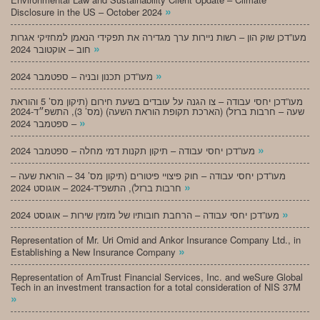
»
Disclosure in the US – October 2024
מעו”דכן שוק הון – רשות ניירות ערך מגדירה את תפקידי הנאמן למחזיקי אגרות
»
חוב – אוקטובר 2024
»
מעו”דכן תכנון ובניה – ספטמבר 2024
מעו”דכן יחסי עבודה – צו הגנה על עובדים בשעת חירום (תיקון מס’ 5 והוראת
שעה – חרבות ברזל) (הארכת תקופת הוראת השעה) (מס’ 3), התשפ״ד-2024
»
– ספטמבר 2024
»
מעו”דכן יחסי עבודה – תיקון תקנות דמי מחלה – ספטמבר 2024
מעו”דכן יחסי עבודה – חוק פיצויי פיטורים (תיקון מס’ 34 – הוראת שעה –
»
חרבות ברזל), התשפ”ד-2024 – אוגוסט 2024
»
מעו”דכן יחסי עבודה – הרחבת חובותיו של מזמין שירות – אוגוסט 2024
Representation of Mr. Uri Omid and Ankor Insurance Company Ltd., in
»
Establishing a New Insurance Company
Representation of AmTrust Financial Services, Inc. and weSure Global
Tech in an investment transaction for a total consideration of NIS 37M
»