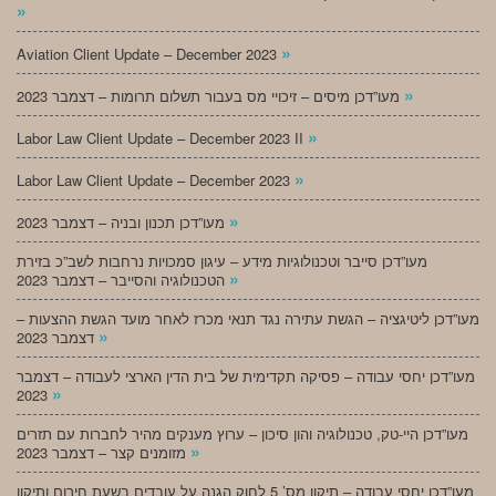
»
»
Aviation Client Update – December 2023
»
מעו”דכן מיסים – זיכויי מס בעבור תשלום תרומות – דצמבר 2023
»
Labor Law Client Update – December 2023 II
»
Labor Law Client Update – December 2023
»
מעו”דכן תכנון ובניה – דצמבר 2023
מעו”דכן סייבר וטכנולוגיות מידע – עיגון סמכויות נרחבות לשב”כ בזירת
»
הטכנולוגיה והסייבר – דצמבר 2023
מעו”דכן ליטיגציה – הגשת עתירה נגד תנאי מכרז לאחר מועד הגשת ההצעות –
»
דצמבר 2023
מעו”דכן יחסי עבודה – פסיקה תקדימית של בית הדין הארצי לעבודה – דצמבר
»
2023
מעו”דכן היי-טק, טכנולוגיה והון סיכון – ערוץ מענקים מהיר לחברות עם תזרים
»
מזומנים קצר – דצמבר 2023
מעו”דכן יחסי עבודה – תיקון מס’ 5 לחוק הגנה על עובדים בשעת חירום ותיקון