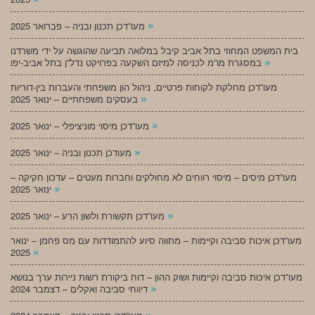
»
מעו”דכן תכנון ובניה – פברואר 2025
בית המשפט המחוזי בתל אביב קיבל במלואה תביעה שהוגשה על ידי משרדנו
»
במסגרת מו”מ לכניסה למיזם השקעה בפרויקט נדל”ן בתל אביב-יפו
מעו”דכן מחלקת לקוחות פרטיים, ניהול הון משפחתי והעברות בין-דוריות
»
בעסקים משפחתיים – ינואר 2025
»
מעו”דכן מיסוי מוניציפלי – ינואר 2025
»
מעודכן תכנון ובניה – ינואר 2025
מעו”דכן מיסים – מיסוי רווחים לא מחולקים וחברות מעטים – עדכון חקיקה –
»
ינואר 2025
»
מעו”דכן תקשורת ולשון הרע – ינואר 2025
מעו”דכן איכות סביבה וקיימות – מתווה סיוע להתמודדות עם מס פחמן – ינואר
»
2025
מעו”דכן איכות סביבה וקיימות ושוק ההון – דוח ביקורת רשות ניירות ערך בנושא
»
דיווחי סביבה ואקלים – דצמבר 2024
»