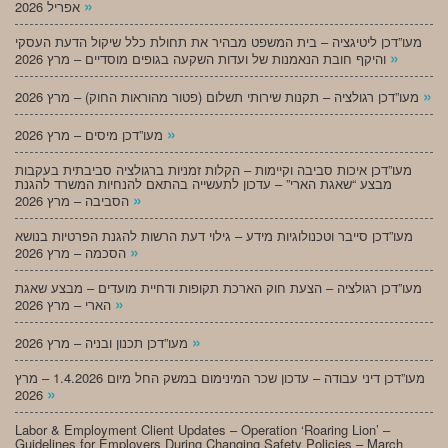
»
אפריל 2026
מעו”דכן ליטיגציה – בית המשפט מבהיר את תחולת כלל שיקול הדעת העסקי
»
והיקף חובת הנאמנות של ועדות השקעה בגופים מוסדיים – מרץ 2026
»
מעו”דכן רגולציה – תקנות שירותי תשלום (פטור מהוראות החוק) – מרץ 2026
»
מעו”דכן מיסים – מרץ 2026
מעו”דכן איכות סביבה וקיימות – הקלות זמניות ברגולציה סביבתית בעקבות
מבצע “שאגת הארי” – עדכון לתעשייה בהתאם להנחיות המשרד להגנת
»
הסביבה – מרץ 2026
מעו”דכן סייבר וטכנולוגיות מידע – גילוי דעת הרשות להגנת הפרטיות בנושא
»
הסכמה – מרץ 2026
מעו”דכן רגולציה – הצעת חוק הארכת תקופות ודחיית מועדים – מבצע שאגת
»
הארי – מרץ 2026
»
מעו”דכן תכנון ובניה – מרץ 2026
מעו”דכן דיני עבודה – עדכון שכר המינימום במשק החל מיום 1.4.2026 – מרץ
»
2026
Labor & Employment Client Updates – Operation ‘Roaring Lion’ –
Guidelines for Employers During Changing Safety Policies – March