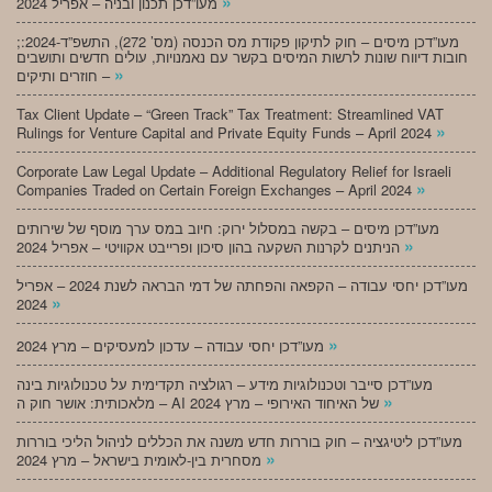
»
מעו”דכן תכנון ובניה – אפריל 2024
;מעו”דכן מיסים – חוק לתיקון פקודת מס הכנסה (מס’ 272), התשפ”ד-2024:
חובות דיווח שונות לרשות המיסים בקשר עם נאמנויות, עולים חדשים ותושבים
»
חוזרים ותיקים –
Tax Client Update – “Green Track” Tax Treatment: Streamlined VAT
»
Rulings for Venture Capital and Private Equity Funds – April 2024
Corporate Law Legal Update – Additional Regulatory Relief for Israeli
»
Companies Traded on Certain Foreign Exchanges – April 2024
מעו”דכן מיסים – בקשה במסלול ירוק: חיוב במס ערך מוסף של שירותים
»
הניתנים לקרנות השקעה בהון סיכון ופרייבט אקוויטי – אפריל 2024
מעו”דכן יחסי עבודה – הקפאה והפחתה של דמי הבראה לשנת 2024 – אפריל
»
2024
»
מעו”דכן יחסי עבודה – עדכון למעסיקים – מרץ 2024
מעו”דכן סייבר וטכנולוגיות מידע – רגולציה תקדימית על טכנולוגיות בינה
»
מלאכותית: אושר חוק ה – AI של האיחוד האירופי – מרץ 2024
מעו”דכן ליטיגציה – חוק בוררות חדש משנה את הכללים לניהול הליכי בוררות
»
מסחרית בין-לאומית בישראל – מרץ 2024