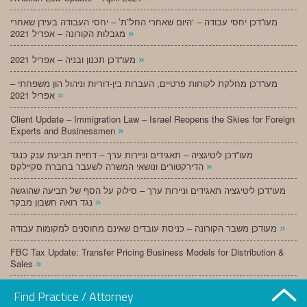
מעו”דכן יחסי עבודה – ‘היום שאחרי החל”ת’ – יחסי העבודה בעידן שאחרי
»
מגבלות הקורונה – אפריל 2021
»
מעו”דכן תכנון ובניה – אפריל 2021
מעו”דכן מחלקת לקוחות פרטיים, העברות בין-דוריות וניהול הון משפחתי –
»
אפריל 2021
Client Update – Immigration Law – Israel Reopens the Skies for Foreign
»
Experts and Businessmen
מעו”דכן ליטיגציה – תאגידים וניירות ערך – דחיית תביעת ענק כנגד
»
הדירקטורים ונושאי המשרה לשעבר בחברת סקיילקס
מעו”דכן ליטיגציה תאגידים וניירות ערך – סילוק על הסף של תביעה שהוגשה
»
נגד רואה חשבון מבקר
»
מעודכן משבר הקורונה – כניסת עובדים שאינם מחוסנים למקומות עבודה
FBC Tax Update: Transfer Pricing Business Models for Distribution &
»
Sales
»
מעו”דכן תכנון ובניה – מרץ 2021
Find Practice / Attorney