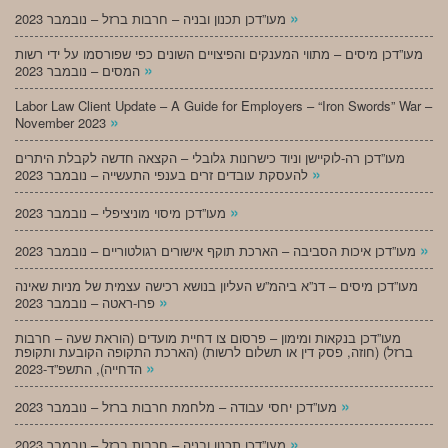
»
מעו”דכן תכנון ובניה – חרבות ברזל – נובמבר 2023
מעו”דכן מיסים – מתווי המענקים והפיצויים השונים כפי שפורסמו על ידי רשות
»
המסים – נובמבר 2023
Labor Law Client Update – A Guide for Employers – “Iron Swords” War –
»
November 2023
מעו”דכן רה-לוקיישן וניוד כישרונות גלובלי – הקצאה חדשה לקבלת היתרים
»
להעסקת עובדים זרים בענפי התעשייה – נובמבר 2023
»
מעו”דכן מיסוי מוניציפלי – נובמבר 2023
»
מעו”דכן איכות הסביבה – הארכת תוקף אישורים רגולטוריים – נובמבר 2023
מעו”דכן מיסים – דנ”א ביהמ”ש העליון בנושא רכישה עצמית של מניות שאינה
»
פרו-ראטה – נובמבר 2023
מעו”דכן בנקאות ומימון – פרסום צו דחיית מועדים (הוראת שעה – חרבות
ברזל) (חוזה, פסק דין או תשלום לרשות) (הארכת התקופה הקובעת ותקופת
»
הדחייה), התשפ”ד-2023
»
מעו”דכן יחסי עבודה – מלחמת חרבות ברזל – נובמבר 2023
»
מעו”דכן תכנון ובניה – חרבות ברזל – נובמבר 2023