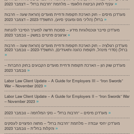
»
עקיף לחוק הביטוח הלאומי – מלחמת “חרבות ברזל” – דצמבר 2023
מעו”דכן מיסים – חוק הארכת תקופות ודחיית מועדים (הוראת שעה – חרבות
»
ברזל) (הליכי מס ומענקי סיוע), התשפ”ד-2023 – דצמבר 2023
מעו”דכן סייבר וטכנולוגיות מידע – סמכות חדשה למערך הסייבר להנחות
»
ארגונים פרטיים במשק – נובמבר 2023
מעו”דכן רגולציה – חוק הארכת תקופות ודחיית מועדים (הוראת שעה – חרבות
ברזל) (סדרי מינהל, תקופות כהונה ותאגידים), התשפ”ד-2023 – נובמבר 2023
»
מעו”דכן שוק הון – הארכת תקופות ודחיית מועדים הקבועים בחוק החברות –
»
נובמבר 2023
Labor Law Client Update – A Guide for Employers III – “Iron Swords”
»
War – November 2023
Labor Law Client Update – A Guide for Employers II – “Iron Swords” War
»
– November 2023
»
מעו”דכן מיסים – “חרבות ברזל” – נזקי המלחמה – נובמבר 2023
מעו”דכן יחסי עבודה – מלחמת “חרבות ברזל” – מתווה הפיצויים לעסקים
»
והקלות בחל”ת – נובמבר 2023