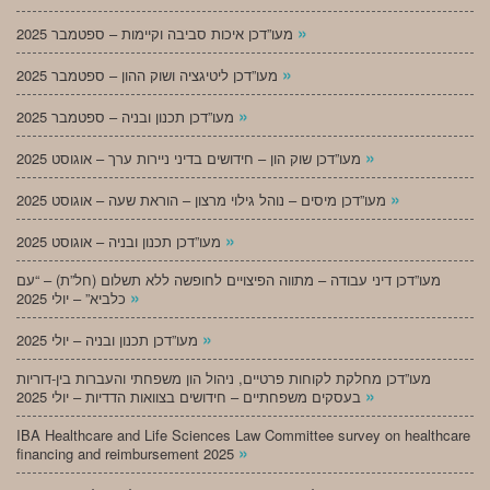
»
מעו”דכן איכות סביבה וקיימות – ספטמבר 2025
»
מעו”דכן ליטיגציה ושוק ההון – ספטמבר 2025
»
מעו”דכן תכנון ובניה – ספטמבר 2025
»
מעו”דכן שוק הון – חידושים בדיני ניירות ערך – אוגוסט 2025
»
מעו”דכן מיסים – נוהל גילוי מרצון – הוראת שעה – אוגוסט 2025
»
מעו”דכן תכנון ובניה – אוגוסט 2025
מעו”דכן דיני עבודה – מתווה הפיצויים לחופשה ללא תשלום (חל”ת) – “עם
»
כלביא” – יולי 2025
»
מעו”דכן תכנון ובניה – יולי 2025
מעו”דכן מחלקת לקוחות פרטיים, ניהול הון משפחתי והעברות בין-דוריות
»
בעסקים משפחתיים – חידושים בצוואות הדדיות – יולי 2025
IBA Healthcare and Life Sciences Law Committee survey on healthcare
»
financing and reimbursement 2025