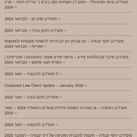
מעו”דכן מיסוי מוניציפלי – פסק דין תשתיות נפט בע”מ נ’ עיריית חיפה – מרץ
»
2024
»
מעו”דכן שוק הון – פברואר 2024
»
מעו”דכן תכנון ובניה – פברואר 2024
מעו”דכן יחסי עבודה – יום שבתון יום הבחירות לרשויות מקומיות ולמועצות
»
אזוריות – פברואר 2024
מעו”דכן סייבר וטכנולוגיות מידע – איסוף מידע פומבי באינטרנט | סקרייפינג |
»
הפרת תנאי שימוש – פברואר 2024
»
מעו”דכן ליטיגציה – ינואר 2024 II
»
Corporate Law Client Update – January 2024
»
מעו”דכן תכנון ובניה – ינואר 2024
מעו”דכן רגולציה – צו הארכת תקופות ודחיית מועדים התשפ”ד-2024 – ינואר
»
2024
»
מעו”דכן ליטיגציה – ינואר 2024
מעו”דכן יחסי עבודה – תקנות להגברת האכיפה של דיני עבודה – דצמבר 2023