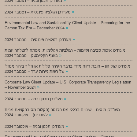
מעו”דכן תכנון ובניה – דצמבר 2024
»
מעו”דכן רגולציה פיננסית – דצמבר 2024
Environmental Law and Sustainability Client Update – Preparing for the
»
Carbon Tax Era – December 2024
»
מעו”דכן רגולציה פיננסית – נובמבר 2024
מעו”דכן איכות סביבה וקיימות – רגולציות אקלימיות: מפתח להצלחה יזמית
»
בענף הקליימטק – נובמבר 2024
מעו”דכן שוק הון – חובת דיווח מיידי בדבר חקירה פלילית או הליך בירור מנהלי
»
של רשות ניירות ערך – נובמבר 2024
Corporate Law Client Update – U.S. Corporate Transparency Legislation
»
– November 2024
»
מעו”דכן תכנון ובניה – נובמבר 2024
מעו”דכן מיסים – שינויים בכללי מס הכנסה (הקלות מס בהקצאת מניות
»
לעובדים) – אוקטובר 2024
»
מעו”דכן תכנון ובניה – אוקטובר 2024
Environmental Law and Sustainability Client Update – Climate