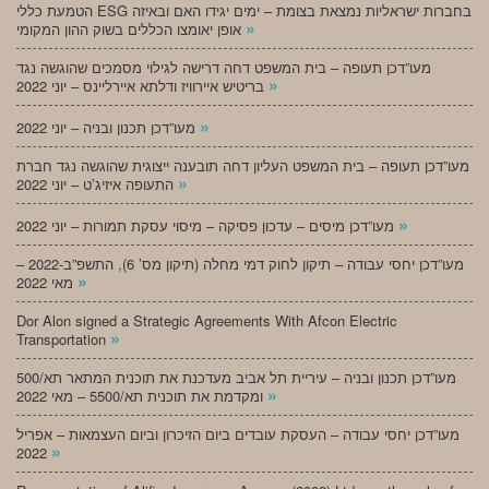
הטמעת כללי ESG בחברות ישראליות נמצאת בצומת – ימים יגידו האם ובאיזה
»
אופן יאומצו הכללים בשוק ההון המקומי
מעו”דכן תעופה – בית המשפט דחה דרישה לגילוי מסמכים שהוגשה נגד
»
בריטיש איירוויז ודלתא איירליינס – יוני 2022
»
מעו”דכן תכנון ובניה – יוני 2022
מעו”דכן תעופה – בית המשפט העליון דחה תובענה ייצוגית שהוגשה נגד חברת
»
התעופה איזיג’ט – יוני 2022
»
מעו”דכן מיסים – עדכון פסיקה – מיסוי עסקת תמורות – יוני 2022
מעו”דכן יחסי עבודה – תיקון לחוק דמי מחלה (תיקון מס’ 6), התשפ”ב-2022 –
»
מאי 2022
Dor Alon signed a Strategic Agreements With Afcon Electric
»
Transportation
מעו”דכן תכנון ובניה – עיריית תל אביב מעדכנת את תוכנית המתאר תא/500
»
ומקדמת את תוכנית תא/5500 – מאי 2022
מעו”דכן יחסי עבודה – העסקת עובדים ביום הזיכרון וביום העצמאות – אפריל
»
2022