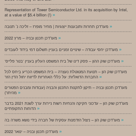
Representation of Tower Semiconductor Ltd. in its acquisition by Intel,
»
at a value of $5.4 billion (!)
»
מעו”דכן תחרות ותובענות ייצוגיות | מחיר מופרז – זליכה נ’ תנובה
»
מעו”דכן תכנון ובניה – מרץ 2022
»
מעו”דכן יחסי עבודה – שינויים זמניים בעניין תשלום דמי בידוד לעובדים
»
‘מעו”דכן שוק ההון – פסק דינו של בית המשפט העליון בעניין ‘בטר פלייס
מעו”דכן שוק הון – תנועת המטוטלת נעצרה – בית המשפט הכריע ביחס לכל
»
החברות הדואליות: על כללי האחריות לדיווח יחול הדין הזר
מעו”דכן תכנון ובניה – תיקון לתקנות התכנון והבניה (עבודות ומבנים הפטורים
»
מהיתר)
מעו”דכן שוק הון – עדכוני חקיקה והנחיות רשות ניירות ערך לשנת 2021 בדבר
»
הדוחות התקופתיים
»
מעו”דכן שוק הון – ניצול הזדמנות עסקית של חברה בידי נושא משרה בה
»
מעו”דכן תכנון ובניה – ינואר 2022