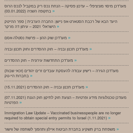
מעו”דכן מיסוי מוניציפלי – עדכון פסיקה – הנחת נכס ריק במקביל לנכס הרוס
»
בתקופה השניה (03.01.2022)
היעד הבא של רכבת הסטארט-אפ ניישן: החברה הערבית | ספר ההייטק
»
הישראלי 2021 – עיתון דה מרקר
»
מעו”דכן שוק ההון – פרשת נסטלה-אסם
»
מעו”דכן תכנון ובניה – חוק ההסדרים וחוק תכנון ובניה
»
מעו”דכן התחדשות עירונית – חוק ההסדרים
מעו”דכן הגירה – רישיון עבודה להעסקת עובדים זרים יהודים (זכאי שבות)
»
בחברות היי-טק
»
מעו”דכן תכנון ובניה – חוק ההסדרים (15.11.2021)
(07.11.2021) מעודכן טכנולוגיות מידע ופרטיות – הצעת חוק לתיקון חוק הגנת
»
הפרטיות
Immigration Law Update – Vaccinated businesspeople are no longer
»
required to obtain special entry permits to Israel (1.11.2021)
»
משפחת ברק תשקיע בחברת הביטוח איילון ותהפוך לשותפה של ווישור