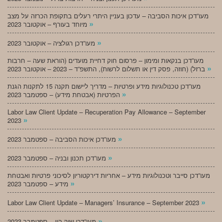
מעו”דכן איכות הסביבה – עדכון בעניין היתרי רעלים בתקופת הכרזה על מצב
»
מיוחד בעורף – אוקטובר 2023
»
מעו”דכן רגולציה – אוקטובר 2023
מעו”דכן בנקאות ומימון – פרסום חוק דחיית מועדים (הוראת שעה – חרבות
»
ברזל) (חוזה, פסק דין או תשלום לרשות), התשפ”ד – 2023 – אוקטובר 2023
מעו”דכן טכנולוגיות מידע ופרטיות – מדריך ליישום תקנה 15 לתקנות הגנת
»
הפרטיות (אבטחת מידע) – ספטמבר 2023
Labor Law Client Update – Recuperation Pay Allowance – September
»
2023
»
מעו”דכן איכות הסביבה – ספטמבר 2023
»
מעו”דכן תכנון ובניה – ספטמבר 2023
מעו”דכן סייבר וטכנולוגיות מידע – אחריות דירקטוריון לסיכוני פרטיות ואבטחת
»
מידע – ספטמבר 2023
»
Labor Law Client Update – Managers’ Insurance – September 2023
»
מעו”דכן שוק הון – ספטמבר 2023