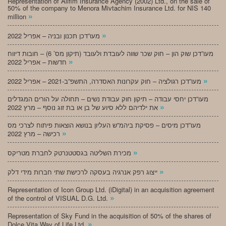
Representation of Alifim Insurance Agency (2002) Ltd., on the sale of
50% of the company to Menora Mivtachim Insurance Ltd. for NIS 140
»
million
»
מעו”דכן תכנון ובניה – אפריל 2022
מעו”דכן שוק הון – חוק שכר שווה לעובדת ולעובד (תיקון מס’ 6) – חובות דיווח
»
חדשות – אפריל 2022
»
מעו”דכן רגולציה – חוק עקרונות האסדרה, התשפ”ב-2021 – אפריל 2022
מעו”דכן יחסי עבודה – תיקון חוק עבודת נשים – תחולה על הורים המגדלים
»
את ילדיהם ללא סיוע של בן או בת זוג נוסף – מרץ 2022
מעו”דכן מיסים – פסיקת ביהמ”ש העליון בנושא הוצאות פיתוח לצרכי מס
»
רכישה – מרץ 2022
»
מכירת השליטה בגסטטנרטק לחברת מטריקס
»
ייצוג רפק אנרגיה בעסקה לרכישת שתי חברות מידי דלק
Representation of Icon Group Ltd. (iDigital) in an acquisition agreement
»
of the control of VISUAL D.G. Ltd.
Representation of Sky Fund in the acquisition of 50% of the shares of
»
Dolce Vita Way of Life Ltd.