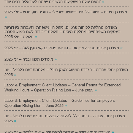
»
האם עולם המשקיעים הכשירים ייפתח לישראלים רבים יותר?
מעו”דכן מיסים – סיווגו של יחיד כ”תושב ישראל” – תזכיר חוק חדש – יולי 2025
»
מעו”דכן מחלקת לקוחות פרטיים, ניהול הון משפחתי והעברות בין-דוריות
בעסקים משפחתיים ומחלקת מיסים – חלוקת דיבידנד לשם ביצוע הסכמי
»
חלוקה – יולי 2025
»
מעו”דכן איכות סביבה וקיימות – הוראת ניהול בנקאי תקין 345 – יוני 2025
»
מעו”דכן תכנון ובניה – יוני 2025
מעו”דכן יחסי עבודה – הגדרת המושג “משק חיוני” – מלחמת “עם כלביא” – יוני
»
2025
Labor & Employment Client Updates – General Permit for Extended
»
Working Hours – Operation Rising Lion – June 2025
Labor & Employment Client Updates – Guidelines for Employers –
»
Operation Rising Lion – June 2025
מעו”דכן יחסי עבודה – היתר כללי להעסקה בשעות נוספות “עם כלביא” – יוני
»
2025
»
מעו”דכן יחסי עבודה – הנחיות למעסיקים – “עם כלביא” – יוני 2025