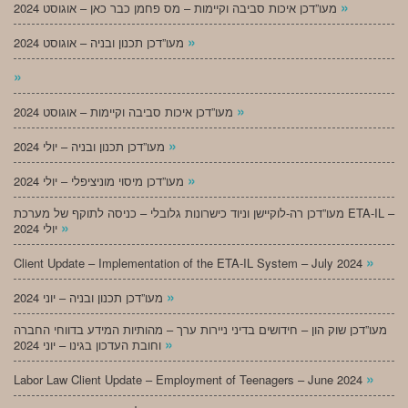
»
מעו”דכן איכות סביבה וקיימות – מס פחמן כבר כאן – אוגוסט 2024
»
מעו”דכן תכנון ובניה – אוגוסט 2024
»
»
מעו”דכן איכות סביבה וקיימות – אוגוסט 2024
»
מעו”דכן תכנון ובניה – יולי 2024
»
מעו”דכן מיסוי מוניציפלי – יולי 2024
מעו”דכן רה-לוקיישן וניוד כישרונות גלובלי – כניסה לתוקף של מערכת ETA-IL –
»
יולי 2024
»
Client Update – Implementation of the ETA-IL System – July 2024
»
מעו”דכן תכנון ובניה – יוני 2024
מעו”דכן שוק הון – חידושים בדיני ניירות ערך – מהותיות המידע בדווחי החברה
»
וחובת העדכון בגינו – יוני 2024
»
Labor Law Client Update – Employment of Teenagers – June 2024