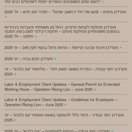
»
האם עולם המשקיעים הכשירים ייפתח לישראלים רבים יותר?
מעו”דכן מיסים – סיווגו של יחיד כ”תושב ישראל” – תזכיר חוק חדש – יולי 2025
»
מעו”דכן מחלקת לקוחות פרטיים, ניהול הון משפחתי והעברות בין-דוריות
בעסקים משפחתיים ומחלקת מיסים – חלוקת דיבידנד לשם ביצוע הסכמי
»
חלוקה – יולי 2025
»
מעו”דכן איכות סביבה וקיימות – הוראת ניהול בנקאי תקין 345 – יוני 2025
»
מעו”דכן תכנון ובניה – יוני 2025
מעו”דכן יחסי עבודה – הגדרת המושג “משק חיוני” – מלחמת “עם כלביא” – יוני
»
2025
Labor & Employment Client Updates – General Permit for Extended
»
Working Hours – Operation Rising Lion – June 2025
Labor & Employment Client Updates – Guidelines for Employers –
»
Operation Rising Lion – June 2025
מעו”דכן יחסי עבודה – היתר כללי להעסקה בשעות נוספות “עם כלביא” – יוני
»
2025
»
מעו”דכן יחסי עבודה – הנחיות למעסיקים – “עם כלביא” – יוני 2025