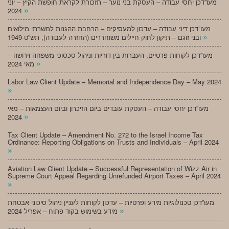
מעו”דכן יחסי עבודה – העסקת בני נוער – תזכורת לקראת חופשת הקיץ – יוני
»
2024
מעו”דכן דיני עבודה – עדכון למעסיקים – הרחבת ההגנות למשרתי מילואים
»
ובני זוגם – תיקון לחוק חיילים משוחררים (החזרה לעבודה), תש”ט-1949
מעו”דכן לקוחות פרטיים, העברות בין דוריות וניהול סכסוכי משפחה וירושה –
»
מאי 2024
Labor Law Client Update – Memorial and Independence Day – May 2024
»
מעו”דכן יחסי עבודה – העסקת עובדים ביום הזיכרון וביום העצמאות – מאי
»
2024
Tax Client Update – Amendment No. 272 to the Israel Income Tax
Ordinance: Reporting Obligations on Trusts and Individuals – April 2024
»
Aviation Law Client Update – Successful Representation of Wizz Air in
Supreme Court Appeal Regarding Unrefunded Airport Taxes – April 2024
»
מעו”דכן טכנולוגיות מידע ופרטיות – עדכון לקוחות לעניין ניהול סיכוני אבטחת
»
מידע בשימוש בקוד פתוח – אפריל 2024