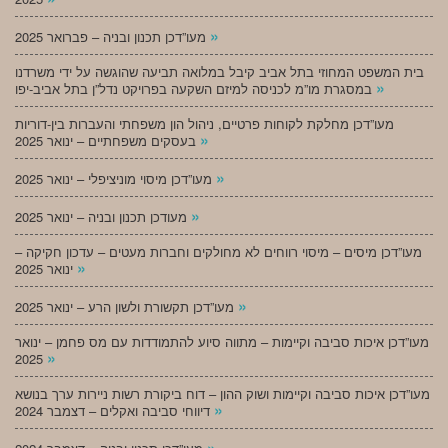
»
מעו”דכן תכנון ובניה – פברואר 2025
בית המשפט המחוזי בתל אביב קיבל במלואה תביעה שהוגשה על ידי משרדנו
»
במסגרת מו”מ לכניסה למיזם השקעה בפרויקט נדל”ן בתל אביב-יפו
מעו”דכן מחלקת לקוחות פרטיים, ניהול הון משפחתי והעברות בין-דוריות
»
בעסקים משפחתיים – ינואר 2025
»
מעו”דכן מיסוי מוניציפלי – ינואר 2025
»
מעודכן תכנון ובניה – ינואר 2025
מעו”דכן מיסים – מיסוי רווחים לא מחולקים וחברות מעטים – עדכון חקיקה –
»
ינואר 2025
»
מעו”דכן תקשורת ולשון הרע – ינואר 2025
מעו”דכן איכות סביבה וקיימות – מתווה סיוע להתמודדות עם מס פחמן – ינואר
»
2025
מעו”דכן איכות סביבה וקיימות ושוק ההון – דוח ביקורת רשות ניירות ערך בנושא
»
דיווחי סביבה ואקלים – דצמבר 2024
»