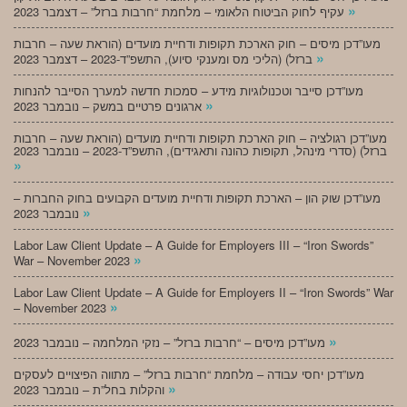
»
עקיף לחוק הביטוח הלאומי – מלחמת “חרבות ברזל” – דצמבר 2023
מעו”דכן מיסים – חוק הארכת תקופות ודחיית מועדים (הוראת שעה – חרבות
»
ברזל) (הליכי מס ומענקי סיוע), התשפ”ד-2023 – דצמבר 2023
מעו”דכן סייבר וטכנולוגיות מידע – סמכות חדשה למערך הסייבר להנחות
»
ארגונים פרטיים במשק – נובמבר 2023
מעו”דכן רגולציה – חוק הארכת תקופות ודחיית מועדים (הוראת שעה – חרבות
ברזל) (סדרי מינהל, תקופות כהונה ותאגידים), התשפ”ד-2023 – נובמבר 2023
»
מעו”דכן שוק הון – הארכת תקופות ודחיית מועדים הקבועים בחוק החברות –
»
נובמבר 2023
Labor Law Client Update – A Guide for Employers III – “Iron Swords”
»
War – November 2023
Labor Law Client Update – A Guide for Employers II – “Iron Swords” War
»
– November 2023
»
מעו”דכן מיסים – “חרבות ברזל” – נזקי המלחמה – נובמבר 2023
מעו”דכן יחסי עבודה – מלחמת “חרבות ברזל” – מתווה הפיצויים לעסקים
»
והקלות בחל”ת – נובמבר 2023