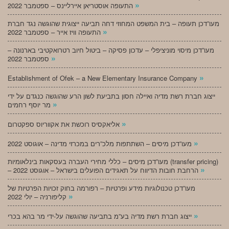
»
התעופה אוסטריאן איירליינס – ספטמבר 2022
מעו”דכן תעופה – בית המשפט המחוזי דחה תביעה ייצוגית שהוגשה נגד חברת
»
התעופה וויז אייר – ספטמבר 2022
מעו”דכן מיסוי מוניציפלי – עדכון פסיקה – ביטול חיוב רטרואקטיבי בארנונה –
»
ספטמבר 2022
»
Establishment of Ofek – a New Elementary Insurance Company
ייצוג חברת רשת מדיה ואיילה חסון בתביעת לשון הרע שהוגשה כנגדם על ידי
»
מר יוסף רחמים
»
אליאקסיס רוכשת את אקווריוס ספקטרום
»
מעו”דכן מיסים – השתתפות מלכ”רים במכרזי מדינה – אוגוסט 2022
מעו”דכן מיסים – כללי מחירי העברה בעסקאות בינלאומיות (transfer pricing)
»
– הרחבת חובות הדיווח על תאגידים הפועלים בישראל – אוגוסט 2022
מעו”דכן טכנולוגיות מידע ופרטיות – רפורמה בחוק זכויות הפרטיות של
»
קליפורניה – יולי 2022
»
ייצוג חברת רשת מדיה בע”מ בתביעה שהוגשה על-ידי מר בהא בכרי