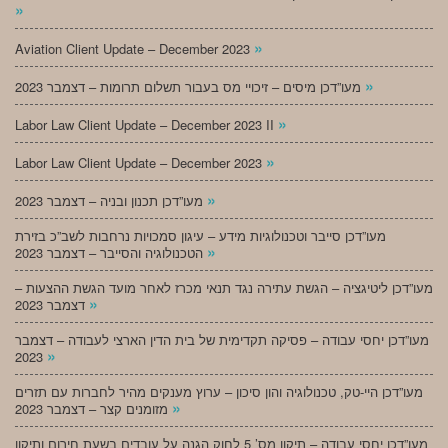
»
»
Aviation Client Update – December 2023
»
מעו”דכן מיסים – זיכויי מס בעבור תשלום תרומות – דצמבר 2023
»
Labor Law Client Update – December 2023 II
»
Labor Law Client Update – December 2023
»
מעו”דכן תכנון ובניה – דצמבר 2023
מעו”דכן סייבר וטכנולוגיות מידע – עיגון סמכויות נרחבות לשב”כ בזירת
»
הטכנולוגיה והסייבר – דצמבר 2023
מעו”דכן ליטיגציה – הגשת עתירה נגד תנאי מכרז לאחר מועד הגשת ההצעות –
»
דצמבר 2023
מעו”דכן יחסי עבודה – פסיקה תקדימית של בית הדין הארצי לעבודה – דצמבר
»
2023
מעו”דכן היי-טק, טכנולוגיה והון סיכון – ערוץ מענקים מהיר לחברות עם תזרים
»
מזומנים קצר – דצמבר 2023
מעו”דכן יחסי עבודה – תיקון מס’ 5 לחוק הגנה על עובדים בשעת חירום ותיקון