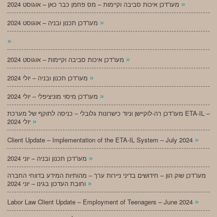
»
מעו”דכן איכות סביבה וקיימות – מס פחמן כבר כאן – אוגוסט 2024
»
מעו”דכן תכנון ובניה – אוגוסט 2024
»
»
מעו”דכן איכות סביבה וקיימות – אוגוסט 2024
»
מעו”דכן תכנון ובניה – יולי 2024
»
מעו”דכן מיסוי מוניציפלי – יולי 2024
מעו”דכן רה-לוקיישן וניוד כישרונות גלובלי – כניסה לתוקף של מערכת ETA-IL –
»
יולי 2024
»
Client Update – Implementation of the ETA-IL System – July 2024
»
מעו”דכן תכנון ובניה – יוני 2024
מעו”דכן שוק הון – חידושים בדיני ניירות ערך – מהותיות המידע בדווחי החברה
»
וחובת העדכון בגינו – יוני 2024
»
Labor Law Client Update – Employment of Teenagers – June 2024