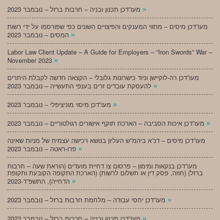
»
מעו”דכן תכנון ובניה – חרבות ברזל – נובמבר 2023
מעו”דכן מיסים – מתווי המענקים והפיצויים השונים כפי שפורסמו על ידי רשות
»
המסים – נובמבר 2023
Labor Law Client Update – A Guide for Employers – “Iron Swords” War –
»
November 2023
מעו”דכן רה-לוקיישן וניוד כישרונות גלובלי – הקצאה חדשה לקבלת היתרים
»
להעסקת עובדים זרים בענפי התעשייה – נובמבר 2023
»
מעו”דכן מיסוי מוניציפלי – נובמבר 2023
»
מעו”דכן איכות הסביבה – הארכת תוקף אישורים רגולטוריים – נובמבר 2023
מעו”דכן מיסים – דנ”א ביהמ”ש העליון בנושא רכישה עצמית של מניות שאינה
»
פרו-ראטה – נובמבר 2023
מעו”דכן בנקאות ומימון – פרסום צו דחיית מועדים (הוראת שעה – חרבות
ברזל) (חוזה, פסק דין או תשלום לרשות) (הארכת התקופה הקובעת ותקופת
»
הדחייה), התשפ”ד-2023
»
מעו”דכן יחסי עבודה – מלחמת חרבות ברזל – נובמבר 2023
»
מעו”דכן תכנון ובניה – חרבות ברזל – נובמבר 2023