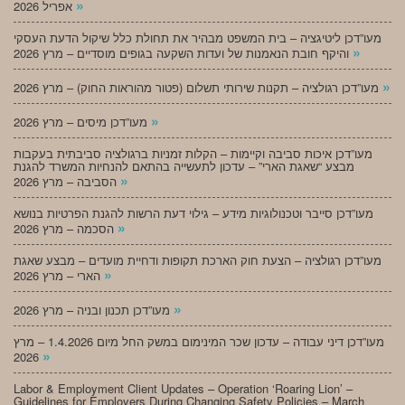
»
אפריל 2026
מעו”דכן ליטיגציה – בית המשפט מבהיר את תחולת כלל שיקול הדעת העסקי
»
והיקף חובת הנאמנות של ועדות השקעה בגופים מוסדיים – מרץ 2026
»
מעו”דכן רגולציה – תקנות שירותי תשלום (פטור מהוראות החוק) – מרץ 2026
»
מעו”דכן מיסים – מרץ 2026
מעו”דכן איכות סביבה וקיימות – הקלות זמניות ברגולציה סביבתית בעקבות
מבצע “שאגת הארי” – עדכון לתעשייה בהתאם להנחיות המשרד להגנת
»
הסביבה – מרץ 2026
מעו”דכן סייבר וטכנולוגיות מידע – גילוי דעת הרשות להגנת הפרטיות בנושא
»
הסכמה – מרץ 2026
מעו”דכן רגולציה – הצעת חוק הארכת תקופות ודחיית מועדים – מבצע שאגת
»
הארי – מרץ 2026
»
מעו”דכן תכנון ובניה – מרץ 2026
מעו”דכן דיני עבודה – עדכון שכר המינימום במשק החל מיום 1.4.2026 – מרץ
»
2026
Labor & Employment Client Updates – Operation ‘Roaring Lion’ –
Guidelines for Employers During Changing Safety Policies – March