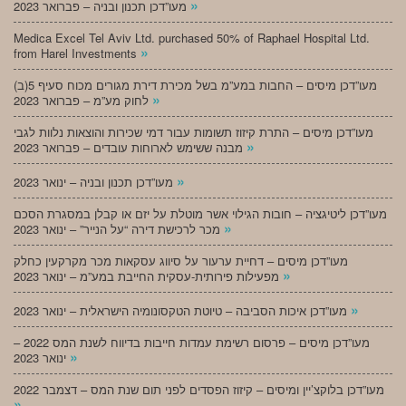
»
מעו”דכן תכנון ובניה – פברואר 2023
Medica Excel Tel Aviv Ltd. purchased 50% of Raphael Hospital Ltd.
»
from Harel Investments
מעו”דכן מיסים – החבות במע”מ בשל מכירת דירת מגורים מכוח סעיף 5(ב)
»
לחוק מע”מ – פברואר 2023
מעו”דכן מיסים – התרת קיזוז תשומות עבור דמי שכירות והוצאות נלוות לגבי
»
מבנה ששימש לארוחות עובדים – פברואר 2023
»
מעו”דכן תכנון ובניה – ינואר 2023
מעו”דכן ליטיגציה – חובות הגילוי אשר מוטלת על יזם או קבלן במסגרת הסכם
»
מכר לרכישת דירה “על הנייר” – ינואר 2023
מעו”דכן מיסים – דחיית ערעור על סיווג עסקאות מכר מקרקעין כחלק
»
מפעילות פירותית-עסקית החייבת במע”מ – ינואר 2023
»
מעו”דכן איכות הסביבה – טיוטת הטקסונומיה הישראלית – ינואר 2023
מעו”דכן מיסים – פרסום רשימת עמדות חייבות בדיווח לשנת המס 2022 –
»
ינואר 2023
מעו”דכן בלוקצ’יין ומיסים – קיזוז הפסדים לפני תום שנת המס – דצמבר 2022
»