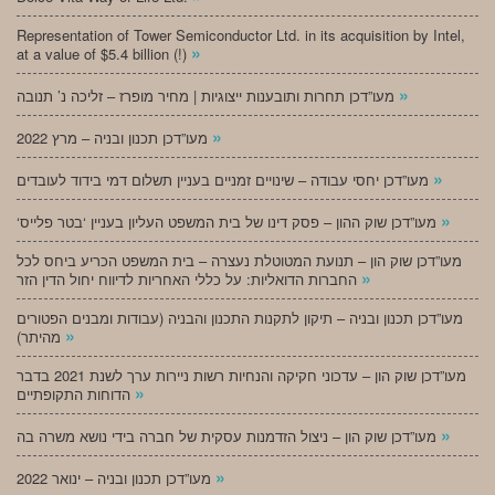
Representation of Tower Semiconductor Ltd. in its acquisition by Intel,
»
at a value of $5.4 billion (!)
»
מעו”דכן תחרות ותובענות ייצוגיות | מחיר מופרז – זליכה נ’ תנובה
»
מעו”דכן תכנון ובניה – מרץ 2022
»
מעו”דכן יחסי עבודה – שינויים זמניים בעניין תשלום דמי בידוד לעובדים
»
‘מעו”דכן שוק ההון – פסק דינו של בית המשפט העליון בעניין ‘בטר פלייס
מעו”דכן שוק הון – תנועת המטוטלת נעצרה – בית המשפט הכריע ביחס לכל
»
החברות הדואליות: על כללי האחריות לדיווח יחול הדין הזר
מעו”דכן תכנון ובניה – תיקון לתקנות התכנון והבניה (עבודות ומבנים הפטורים
»
מהיתר)
מעו”דכן שוק הון – עדכוני חקיקה והנחיות רשות ניירות ערך לשנת 2021 בדבר
»
הדוחות התקופתיים
»
מעו”דכן שוק הון – ניצול הזדמנות עסקית של חברה בידי נושא משרה בה
»
מעו”דכן תכנון ובניה – ינואר 2022