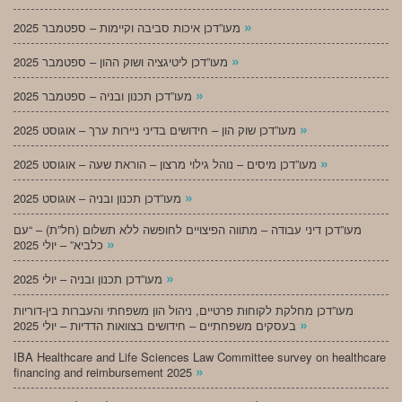
»
מעו”דכן איכות סביבה וקיימות – ספטמבר 2025
»
מעו”דכן ליטיגציה ושוק ההון – ספטמבר 2025
»
מעו”דכן תכנון ובניה – ספטמבר 2025
»
מעו”דכן שוק הון – חידושים בדיני ניירות ערך – אוגוסט 2025
»
מעו”דכן מיסים – נוהל גילוי מרצון – הוראת שעה – אוגוסט 2025
»
מעו”דכן תכנון ובניה – אוגוסט 2025
מעו”דכן דיני עבודה – מתווה הפיצויים לחופשה ללא תשלום (חל”ת) – “עם
»
כלביא” – יולי 2025
»
מעו”דכן תכנון ובניה – יולי 2025
מעו”דכן מחלקת לקוחות פרטיים, ניהול הון משפחתי והעברות בין-דוריות
»
בעסקים משפחתיים – חידושים בצוואות הדדיות – יולי 2025
IBA Healthcare and Life Sciences Law Committee survey on healthcare
»
financing and reimbursement 2025