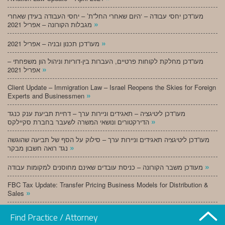
מעו”דכן יחסי עבודה – ‘היום שאחרי החל”ת’ – יחסי העבודה בעידן שאחרי
»
מגבלות הקורונה – אפריל 2021
»
מעו”דכן תכנון ובניה – אפריל 2021
מעו”דכן מחלקת לקוחות פרטיים, העברות בין-דוריות וניהול הון משפחתי –
»
אפריל 2021
Client Update – Immigration Law – Israel Reopens the Skies for Foreign
»
Experts and Businessmen
מעו”דכן ליטיגציה – תאגידים וניירות ערך – דחיית תביעת ענק כנגד
»
הדירקטורים ונושאי המשרה לשעבר בחברת סקיילקס
מעו”דכן ליטיגציה תאגידים וניירות ערך – סילוק על הסף של תביעה שהוגשה
»
נגד רואה חשבון מבקר
»
מעודכן משבר הקורונה – כניסת עובדים שאינם מחוסנים למקומות עבודה
FBC Tax Update: Transfer Pricing Business Models for Distribution &
»
Sales
»
מעו”דכן תכנון ובניה – מרץ 2021
Find Practice / Attorney