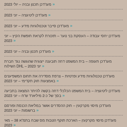
»
מעו”דכן תכנון ובניה – יולי 2023
»
מעו”דכן ליטיגציה – יוני 2023
»
מעו”דכן סייבר וטכנולוגיות מידע – יוני 2023
מעו”דכן יחסי עבודה – העסקת בני נוער – תזכורת לקראת חופשת הקיץ – יוני
»
2023
»
מעו”דכן תכנון ובניה – יוני 2023
מעו”דכן תעופה – בית המשפט דחה תובענה ייצוגית שהוגשה נגד חברת
»
השילוח DHL – יוני 2023
מעו”דכן טכנולוגיות מידע ופרטיות – צרפת מסדירה את תחום המשפיענים
»
באמצעות חוק תקדימי – יוני 2023
מעו”דכן ליטיגציה – בית המשפט הכלכלי דחה בקשה להיתר המצאה בתביעה
»
בסך של כ-2 מיליארד ש”ח – יוני 2023
מעו”דכן מיסוי מקרקעין – חוק ההסדרים אושר במליאת הכנסת ופורסם
»
ברשומות – יוני 2023
מעו”דכן מיסוי מקרקעין – הארכת תוקף הטבות מס שבח בתמ”א 38 – מאי
»
2023