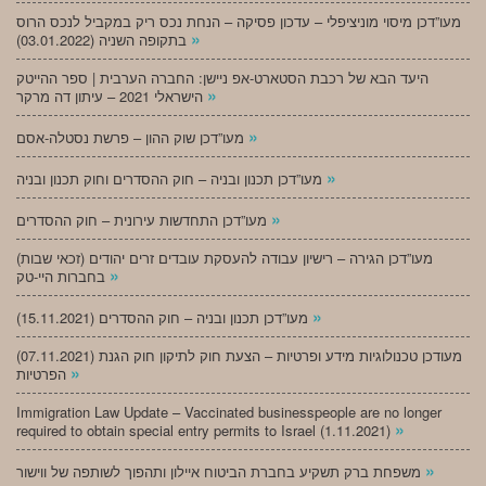
מעו”דכן מיסוי מוניציפלי – עדכון פסיקה – הנחת נכס ריק במקביל לנכס הרוס
»
בתקופה השניה (03.01.2022)
היעד הבא של רכבת הסטארט-אפ ניישן: החברה הערבית | ספר ההייטק
»
הישראלי 2021 – עיתון דה מרקר
»
מעו”דכן שוק ההון – פרשת נסטלה-אסם
»
מעו”דכן תכנון ובניה – חוק ההסדרים וחוק תכנון ובניה
»
מעו”דכן התחדשות עירונית – חוק ההסדרים
מעו”דכן הגירה – רישיון עבודה להעסקת עובדים זרים יהודים (זכאי שבות)
»
בחברות היי-טק
»
מעו”דכן תכנון ובניה – חוק ההסדרים (15.11.2021)
(07.11.2021) מעודכן טכנולוגיות מידע ופרטיות – הצעת חוק לתיקון חוק הגנת
»
הפרטיות
Immigration Law Update – Vaccinated businesspeople are no longer
»
required to obtain special entry permits to Israel (1.11.2021)
»
משפחת ברק תשקיע בחברת הביטוח איילון ותהפוך לשותפה של ווישור