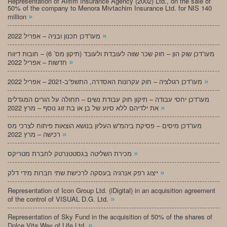
Representation of Alifim Insurance Agency (2002) Ltd., on the sale of
50% of the company to Menora Mivtachim Insurance Ltd. for NIS 140
»
million
»
מעו”דכן תכנון ובניה – אפריל 2022
מעו”דכן שוק הון – חוק שכר שווה לעובדת ולעובד (תיקון מס’ 6) – חובות דיווח
»
חדשות – אפריל 2022
»
מעו”דכן רגולציה – חוק עקרונות האסדרה, התשפ”ב-2021 – אפריל 2022
מעו”דכן יחסי עבודה – תיקון חוק עבודת נשים – תחולה על הורים המגדלים
»
את ילדיהם ללא סיוע של בן או בת זוג נוסף – מרץ 2022
מעו”דכן מיסים – פסיקת ביהמ”ש העליון בנושא הוצאות פיתוח לצרכי מס
»
רכישה – מרץ 2022
»
מכירת השליטה בגסטטנרטק לחברת מטריקס
»
ייצוג רפק אנרגיה בעסקה לרכישת שתי חברות מידי דלק
Representation of Icon Group Ltd. (iDigital) in an acquisition agreement
»
of the control of VISUAL D.G. Ltd.
Representation of Sky Fund in the acquisition of 50% of the shares of
»
Dolce Vita Way of Life Ltd.