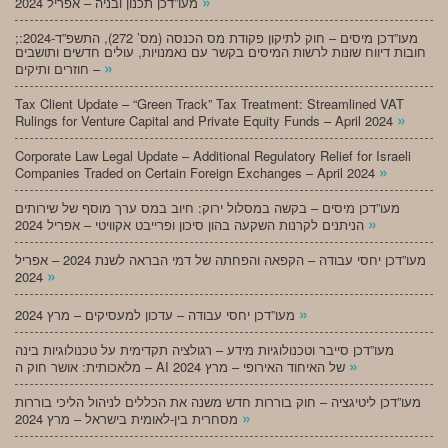
»
מעו”דכן תכנון ובניה – אפריל 2024
;מעו”דכן מיסים – חוק לתיקון פקודת מס הכנסה (מס’ 272), התשפ”ד-2024:
חובות דיווח שונות לרשות המיסים בקשר עם נאמנויות, עולים חדשים ותושבים
»
חוזרים ותיקים –
Tax Client Update – “Green Track” Tax Treatment: Streamlined VAT
»
Rulings for Venture Capital and Private Equity Funds – April 2024
Corporate Law Legal Update – Additional Regulatory Relief for Israeli
»
Companies Traded on Certain Foreign Exchanges – April 2024
מעו”דכן מיסים – בקשה במסלול ירוק: חיוב במס ערך מוסף של שירותים
»
הניתנים לקרנות השקעה בהון סיכון ופרייבט אקוויטי – אפריל 2024
מעו”דכן יחסי עבודה – הקפאה והפחתה של דמי הבראה לשנת 2024 – אפריל
»
2024
»
מעו”דכן יחסי עבודה – עדכון למעסיקים – מרץ 2024
מעו”דכן סייבר וטכנולוגיות מידע – רגולציה תקדימית על טכנולוגיות בינה
»
מלאכותית: אושר חוק ה – AI של האיחוד האירופי – מרץ 2024
מעו”דכן ליטיגציה – חוק בוררות חדש משנה את הכללים לניהול הליכי בוררות
»
מסחרית בין-לאומית בישראל – מרץ 2024