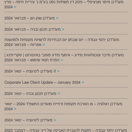
מעו”דכן מיסוי מוניציפלי – פסק דין תשתיות נפט בע”מ נ’ עיריית חיפה – מרץ
»
2024
»
מעו”דכן שוק הון – פברואר 2024
»
מעו”דכן תכנון ובניה – פברואר 2024
מעו”דכן יחסי עבודה – יום שבתון יום הבחירות לרשויות מקומיות ולמועצות
»
אזוריות – פברואר 2024
מעו”דכן סייבר וטכנולוגיות מידע – איסוף מידע פומבי באינטרנט | סקרייפינג |
»
הפרת תנאי שימוש – פברואר 2024
»
מעו”דכן ליטיגציה – ינואר 2024 II
»
Corporate Law Client Update – January 2024
»
מעו”דכן תכנון ובניה – ינואר 2024
מעו”דכן רגולציה – צו הארכת תקופות ודחיית מועדים התשפ”ד-2024 – ינואר
»
2024
»
מעו”דכן ליטיגציה – ינואר 2024
מעו”דכן יחסי עבודה – תקנות להגברת האכיפה של דיני עבודה – דצמבר 2023