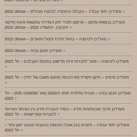
»
מעו”דכן יחסי עבודה – הגבלת ההפקדה לביטוח מנהלים – אוגוסט 2023
מעו”דכן בנקאות ומימון – פרסום תזכיר חוק הסדרת עסקאות איגוח (תיקוני
»
חקיקה), התשפ”ג 2023 – אוגוסט 2023
»
מעו”דכן ליטיגציה – ביטול הלכת פיצול הסעדים – אוגוסט 2023
»
מעו”דכן תכנון ובניה – אוגוסט 2023
מעו”דכן ליטיגציה – פטור לחברות זרות מרישום בפנקס הקבלנים – יולי 2023
»
מעו”דכן מיסים – תיקון פקודת מס הכנסה (מקום מושבו של יחיד) – יולי 2023
»
מעו”דכן תכנון ובניה – תכנית כוללנית חולון ח/2040 (מס’ 505-1043090) – יולי
»
2023
מעו”דכן סייבר וטכנולוגיות מידע – הסדר העברת מידע בין האיחוד האירופי
»
לחברות אמריקאיות – יולי 2023
מעו”דכן יחסי עבודה – פיצויים בגין אובדן הכנסות בעקבות מבצע “מגן וחץ” –
»
יולי 2023