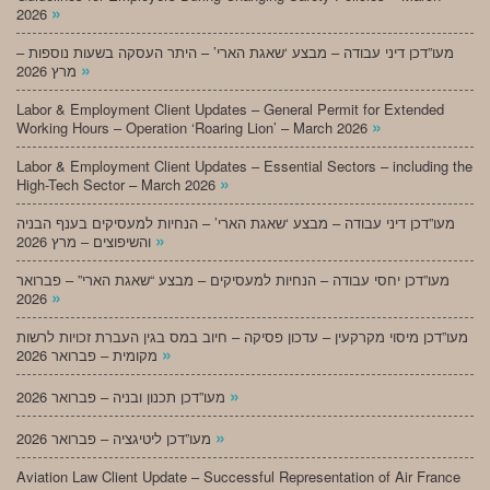
»
2026
מעו”דכן דיני עבודה – מבצע ‘שאגת הארי’ – היתר העסקה בשעות נוספות –
»
מרץ 2026
Labor & Employment Client Updates – General Permit for Extended
»
Working Hours – Operation ‘Roaring Lion’ – March 2026
Labor & Employment Client Updates – Essential Sectors – including the
»
High-Tech Sector – March 2026
מעו”דכן דיני עבודה – מבצע ‘שאגת הארי’ – הנחיות למעסיקים בענף הבניה
»
והשיפוצים – מרץ 2026
מעו”דכן יחסי עבודה – הנחיות למעסיקים – מבצע “שאגת הארי” – פברואר
»
2026
מעו”דכן מיסוי מקרקעין – עדכון פסיקה – חיוב במס בגין העברת זכויות לרשות
»
מקומית – פברואר 2026
»
מעו”דכן תכנון ובניה – פברואר 2026
»
מעו”דכן ליטיגציה – פברואר 2026
Aviation Law Client Update – Successful Representation of Air France