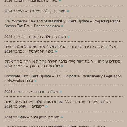
מעו”דכן תכנון ובניה – דצמבר 2024
»
מעו”דכן רגולציה פיננסית – דצמבר 2024
Environmental Law and Sustainability Client Update – Preparing for the
»
Carbon Tax Era – December 2024
»
מעו”דכן רגולציה פיננסית – נובמבר 2024
מעו”דכן איכות סביבה וקיימות – רגולציות אקלימיות: מפתח להצלחה יזמית
»
בענף הקליימטק – נובמבר 2024
מעו”דכן שוק הון – חובת דיווח מיידי בדבר חקירה פלילית או הליך בירור מנהלי
»
של רשות ניירות ערך – נובמבר 2024
Corporate Law Client Update – U.S. Corporate Transparency Legislation
»
– November 2024
»
מעו”דכן תכנון ובניה – נובמבר 2024
מעו”דכן מיסים – שינויים בכללי מס הכנסה (הקלות מס בהקצאת מניות
»
לעובדים) – אוקטובר 2024
»
מעו”דכן תכנון ובניה – אוקטובר 2024
Environmental Law and Sustainability Client Update – Climate