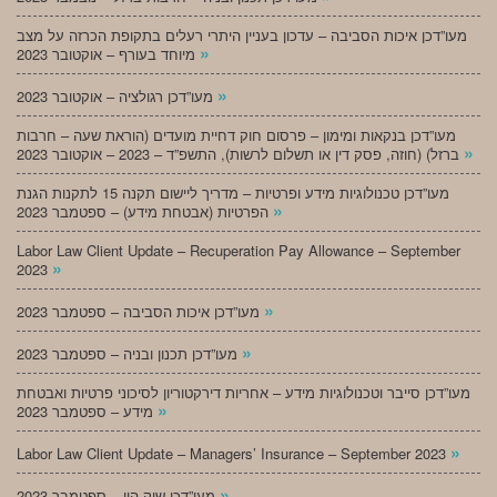
מעו”דכן איכות הסביבה – עדכון בעניין היתרי רעלים בתקופת הכרזה על מצב
»
מיוחד בעורף – אוקטובר 2023
»
מעו”דכן רגולציה – אוקטובר 2023
מעו”דכן בנקאות ומימון – פרסום חוק דחיית מועדים (הוראת שעה – חרבות
»
ברזל) (חוזה, פסק דין או תשלום לרשות), התשפ”ד – 2023 – אוקטובר 2023
מעו”דכן טכנולוגיות מידע ופרטיות – מדריך ליישום תקנה 15 לתקנות הגנת
»
הפרטיות (אבטחת מידע) – ספטמבר 2023
Labor Law Client Update – Recuperation Pay Allowance – September
»
2023
»
מעו”דכן איכות הסביבה – ספטמבר 2023
»
מעו”דכן תכנון ובניה – ספטמבר 2023
מעו”דכן סייבר וטכנולוגיות מידע – אחריות דירקטוריון לסיכוני פרטיות ואבטחת
»
מידע – ספטמבר 2023
»
Labor Law Client Update – Managers’ Insurance – September 2023
»
מעו”דכן שוק הון – ספטמבר 2023