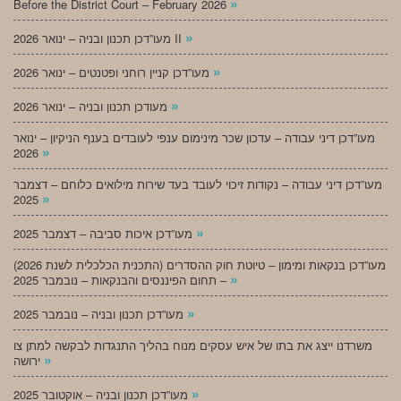
»
Before the District Court – February 2026
»
מעו”דכן תכנון ובניה – ינואר 2026 II
»
מעו”דכן קניין רוחני ופטנטים – ינואר 2026
»
מעודכן תכנון ובניה – ינואר 2026
מעו”דכן דיני עבודה – עדכון שכר מינימום ענפי לעובדים בענף הניקיון – ינואר
»
2026
מעו”דכן דיני עבודה – נקודות זיכוי לעובד בעד שירות מילואים כלוחם – דצמבר
»
2025
»
מעו”דכן איכות סביבה – דצמבר 2025
מעו”דכן בנקאות ומימון – טיוטת חוק ההסדרים (התכנית הכלכלית לשנת 2026)
»
– תחום הפיננסים והבנקאות – נובמבר 2025
»
מעו”דכן תכנון ובניה – נובמבר 2025
משרדנו ייצג את בתו של איש עסקים מנוח בהליך התנגדות לבקשה למתן צו
»
ירושה
»
מעו”דכן תכנון ובניה – אוקטובר 2025