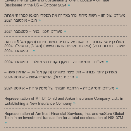
»
Disclosure in the US – October 2024
מעו”דכן שוק הון – רשות ניירות ערך מגדירה את תפקידי הנאמן למחזיקי אגרות
»
חוב – אוקטובר 2024
»
מעו”דכן תכנון ובניה – ספטמבר 2024
מעו”דכן יחסי עבודה – צו הגנה על עובדים בשעת חירום (תיקון מס’ 5 והוראת
שעה – חרבות ברזל) (הארכת תקופת הוראת השעה) (מס’ 3), התשפ״ד-2024
»
– ספטמבר 2024
»
מעו”דכן יחסי עבודה – תיקון תקנות דמי מחלה – ספטמבר 2024
מעו”דכן יחסי עבודה – חוק פיצויי פיטורים (תיקון מס’ 34 – הוראת שעה –
»
חרבות ברזל), התשפ”ד-2024 – אוגוסט 2024
»
מעו”דכן יחסי עבודה – הרחבת חובותיו של מזמין שירות – אוגוסט 2024
Representation of Mr. Uri Omid and Ankor Insurance Company Ltd., in
»
Establishing a New Insurance Company
Representation of AmTrust Financial Services, Inc. and weSure Global
Tech in an investment transaction for a total consideration of NIS 37M
»