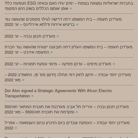
הטמעת כללי ESG בחברות ישראליות נמצאת בצומת – ימים יגידו האם ובאיזה
»
אופן יאומצו הכללים בשוק ההון המקומי
מעו”דכן תעופה – בית המשפט דחה דרישה לגילוי מסמכים שהוגשה נגד
»
בריטיש איירוויז ודלתא איירליינס – יוני 2022
»
מעו”דכן תכנון ובניה – יוני 2022
מעו”דכן תעופה – בית המשפט העליון דחה תובענה ייצוגית שהוגשה נגד חברת
»
התעופה איזיג’ט – יוני 2022
»
מעו”דכן מיסים – עדכון פסיקה – מיסוי עסקת תמורות – יוני 2022
מעו”דכן יחסי עבודה – תיקון לחוק דמי מחלה (תיקון מס’ 6), התשפ”ב-2022 –
»
מאי 2022
Dor Alon signed a Strategic Agreements With Afcon Electric
»
Transportation
מעו”דכן תכנון ובניה – עיריית תל אביב מעדכנת את תוכנית המתאר תא/500
»
ומקדמת את תוכנית תא/5500 – מאי 2022
מעו”דכן יחסי עבודה – העסקת עובדים ביום הזיכרון וביום העצמאות – אפריל
»
2022