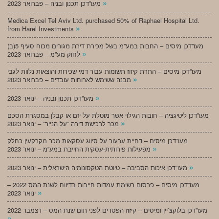
»
מעו”דכן תכנון ובניה – פברואר 2023
Medica Excel Tel Aviv Ltd. purchased 50% of Raphael Hospital Ltd.
»
from Harel Investments
מעו”דכן מיסים – החבות במע”מ בשל מכירת דירת מגורים מכוח סעיף 5(ב)
»
לחוק מע”מ – פברואר 2023
מעו”דכן מיסים – התרת קיזוז תשומות עבור דמי שכירות והוצאות נלוות לגבי
»
מבנה ששימש לארוחות עובדים – פברואר 2023
»
מעו”דכן תכנון ובניה – ינואר 2023
מעו”דכן ליטיגציה – חובות הגילוי אשר מוטלת על יזם או קבלן במסגרת הסכם
»
מכר לרכישת דירה “על הנייר” – ינואר 2023
מעו”דכן מיסים – דחיית ערעור על סיווג עסקאות מכר מקרקעין כחלק
»
מפעילות פירותית-עסקית החייבת במע”מ – ינואר 2023
»
מעו”דכן איכות הסביבה – טיוטת הטקסונומיה הישראלית – ינואר 2023
מעו”דכן מיסים – פרסום רשימת עמדות חייבות בדיווח לשנת המס 2022 –
»
ינואר 2023
מעו”דכן בלוקצ’יין ומיסים – קיזוז הפסדים לפני תום שנת המס – דצמבר 2022
»