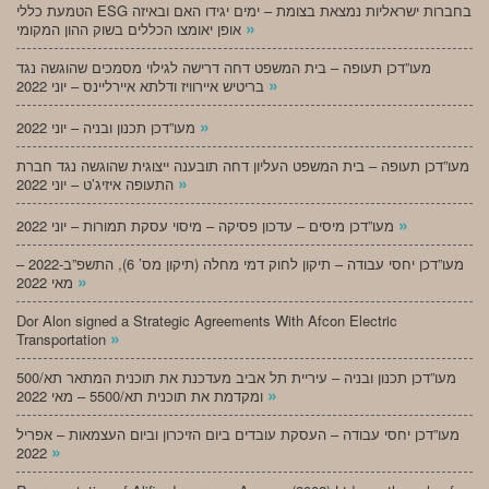
הטמעת כללי ESG בחברות ישראליות נמצאת בצומת – ימים יגידו האם ובאיזה
»
אופן יאומצו הכללים בשוק ההון המקומי
מעו”דכן תעופה – בית המשפט דחה דרישה לגילוי מסמכים שהוגשה נגד
»
בריטיש איירוויז ודלתא איירליינס – יוני 2022
»
מעו”דכן תכנון ובניה – יוני 2022
מעו”דכן תעופה – בית המשפט העליון דחה תובענה ייצוגית שהוגשה נגד חברת
»
התעופה איזיג’ט – יוני 2022
»
מעו”דכן מיסים – עדכון פסיקה – מיסוי עסקת תמורות – יוני 2022
מעו”דכן יחסי עבודה – תיקון לחוק דמי מחלה (תיקון מס’ 6), התשפ”ב-2022 –
»
מאי 2022
Dor Alon signed a Strategic Agreements With Afcon Electric
»
Transportation
מעו”דכן תכנון ובניה – עיריית תל אביב מעדכנת את תוכנית המתאר תא/500
»
ומקדמת את תוכנית תא/5500 – מאי 2022
מעו”דכן יחסי עבודה – העסקת עובדים ביום הזיכרון וביום העצמאות – אפריל
»
2022