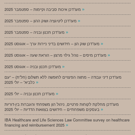
»
מעו”דכן איכות סביבה וקיימות – ספטמבר 2025
»
מעו”דכן ליטיגציה ושוק ההון – ספטמבר 2025
»
מעו”דכן תכנון ובניה – ספטמבר 2025
»
מעו”דכן שוק הון – חידושים בדיני ניירות ערך – אוגוסט 2025
»
מעו”דכן מיסים – נוהל גילוי מרצון – הוראת שעה – אוגוסט 2025
»
מעו”דכן תכנון ובניה – אוגוסט 2025
מעו”דכן דיני עבודה – מתווה הפיצויים לחופשה ללא תשלום (חל”ת) – “עם
»
כלביא” – יולי 2025
»
מעו”דכן תכנון ובניה – יולי 2025
מעו”דכן מחלקת לקוחות פרטיים, ניהול הון משפחתי והעברות בין-דוריות
»
בעסקים משפחתיים – חידושים בצוואות הדדיות – יולי 2025
IBA Healthcare and Life Sciences Law Committee survey on healthcare
»
financing and reimbursement 2025