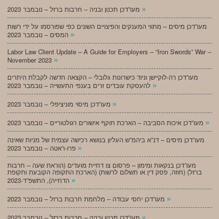
»
מעו”דכן תכנון ובניה – חרבות ברזל – נובמבר 2023
מעו”דכן מיסים – מתווי המענקים והפיצויים השונים כפי שפורסמו על ידי רשות
»
המסים – נובמבר 2023
Labor Law Client Update – A Guide for Employers – “Iron Swords” War –
»
November 2023
מעו”דכן רה-לוקיישן וניוד כישרונות גלובלי – הקצאה חדשה לקבלת היתרים
»
להעסקת עובדים זרים בענפי התעשייה – נובמבר 2023
»
מעו”דכן מיסוי מוניציפלי – נובמבר 2023
»
מעו”דכן איכות הסביבה – הארכת תוקף אישורים רגולטוריים – נובמבר 2023
מעו”דכן מיסים – דנ”א ביהמ”ש העליון בנושא רכישה עצמית של מניות שאינה
»
פרו-ראטה – נובמבר 2023
מעו”דכן בנקאות ומימון – פרסום צו דחיית מועדים (הוראת שעה – חרבות
ברזל) (חוזה, פסק דין או תשלום לרשות) (הארכת התקופה הקובעת ותקופת
»
הדחייה), התשפ”ד-2023
»
מעו”דכן יחסי עבודה – מלחמת חרבות ברזל – נובמבר 2023
»
מעו”דכן תכנון ובניה – חרבות ברזל – נובמבר 2023