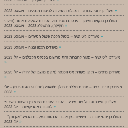
»
מעו”דכן יחסי עבודה – הגבלת ההפקדה לביטוח מנהלים – אוגוסט 2023
מעו”דכן בנקאות ומימון – פרסום תזכיר חוק הסדרת עסקאות איגוח (תיקוני
»
חקיקה), התשפ”ג 2023 – אוגוסט 2023
»
מעו”דכן ליטיגציה – ביטול הלכת פיצול הסעדים – אוגוסט 2023
»
מעו”דכן תכנון ובניה – אוגוסט 2023
מעו”דכן ליטיגציה – פטור לחברות זרות מרישום בפנקס הקבלנים – יולי 2023
»
מעו”דכן מיסים – תיקון פקודת מס הכנסה (מקום מושבו של יחיד) – יולי 2023
»
מעו”דכן תכנון ובניה – תכנית כוללנית חולון ח/2040 (מס’ 505-1043090) – יולי
»
2023
מעו”דכן סייבר וטכנולוגיות מידע – הסדר העברת מידע בין האיחוד האירופי
»
לחברות אמריקאיות – יולי 2023
מעו”דכן יחסי עבודה – פיצויים בגין אובדן הכנסות בעקבות מבצע “מגן וחץ” –
»
יולי 2023