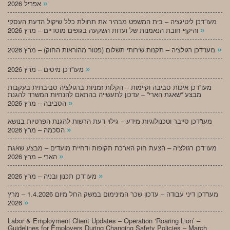
»
אפריל 2026
מעו”דכן ליטיגציה – בית המשפט מבהיר את תחולת כלל שיקול הדעת העסקי
»
והיקף חובת הנאמנות של ועדות השקעה בגופים מוסדיים – מרץ 2026
»
מעו”דכן רגולציה – תקנות שירותי תשלום (פטור מהוראות החוק) – מרץ 2026
»
מעו”דכן מיסים – מרץ 2026
מעו”דכן איכות סביבה וקיימות – הקלות זמניות ברגולציה סביבתית בעקבות
מבצע “שאגת הארי” – עדכון לתעשייה בהתאם להנחיות המשרד להגנת
»
הסביבה – מרץ 2026
מעו”דכן סייבר וטכנולוגיות מידע – גילוי דעת הרשות להגנת הפרטיות בנושא
»
הסכמה – מרץ 2026
מעו”דכן רגולציה – הצעת חוק הארכת תקופות ודחיית מועדים – מבצע שאגת
»
הארי – מרץ 2026
»
מעו”דכן תכנון ובניה – מרץ 2026
מעו”דכן דיני עבודה – עדכון שכר המינימום במשק החל מיום 1.4.2026 – מרץ
»
2026
Labor & Employment Client Updates – Operation ‘Roaring Lion’ –
Guidelines for Employers During Changing Safety Policies – March