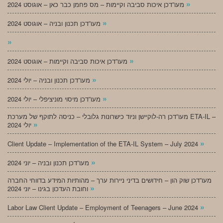
»
מעו”דכן איכות סביבה וקיימות – מס פחמן כבר כאן – אוגוסט 2024
»
מעו”דכן תכנון ובניה – אוגוסט 2024
»
»
מעו”דכן איכות סביבה וקיימות – אוגוסט 2024
»
מעו”דכן תכנון ובניה – יולי 2024
»
מעו”דכן מיסוי מוניציפלי – יולי 2024
מעו”דכן רה-לוקיישן וניוד כישרונות גלובלי – כניסה לתוקף של מערכת ETA-IL –
»
יולי 2024
»
Client Update – Implementation of the ETA-IL System – July 2024
»
מעו”דכן תכנון ובניה – יוני 2024
מעו”דכן שוק הון – חידושים בדיני ניירות ערך – מהותיות המידע בדווחי החברה
»
וחובת העדכון בגינו – יוני 2024
»
Labor Law Client Update – Employment of Teenagers – June 2024