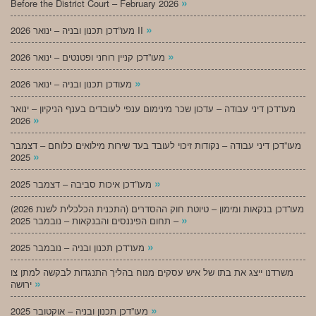
»
Before the District Court – February 2026
»
מעו”דכן תכנון ובניה – ינואר 2026 II
»
מעו”דכן קניין רוחני ופטנטים – ינואר 2026
»
מעודכן תכנון ובניה – ינואר 2026
מעו”דכן דיני עבודה – עדכון שכר מינימום ענפי לעובדים בענף הניקיון – ינואר
»
2026
מעו”דכן דיני עבודה – נקודות זיכוי לעובד בעד שירות מילואים כלוחם – דצמבר
»
2025
»
מעו”דכן איכות סביבה – דצמבר 2025
מעו”דכן בנקאות ומימון – טיוטת חוק ההסדרים (התכנית הכלכלית לשנת 2026)
»
– תחום הפיננסים והבנקאות – נובמבר 2025
»
מעו”דכן תכנון ובניה – נובמבר 2025
משרדנו ייצג את בתו של איש עסקים מנוח בהליך התנגדות לבקשה למתן צו
»
ירושה
»
מעו”דכן תכנון ובניה – אוקטובר 2025