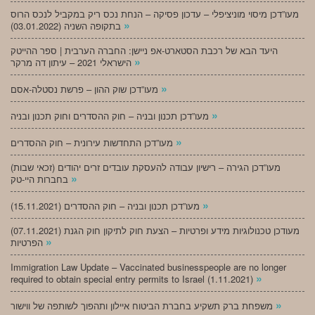
מעו”דכן מיסוי מוניציפלי – עדכון פסיקה – הנחת נכס ריק במקביל לנכס הרוס
»
בתקופה השניה (03.01.2022)
היעד הבא של רכבת הסטארט-אפ ניישן: החברה הערבית | ספר ההייטק
»
הישראלי 2021 – עיתון דה מרקר
»
מעו”דכן שוק ההון – פרשת נסטלה-אסם
»
מעו”דכן תכנון ובניה – חוק ההסדרים וחוק תכנון ובניה
»
מעו”דכן התחדשות עירונית – חוק ההסדרים
מעו”דכן הגירה – רישיון עבודה להעסקת עובדים זרים יהודים (זכאי שבות)
»
בחברות היי-טק
»
מעו”דכן תכנון ובניה – חוק ההסדרים (15.11.2021)
(07.11.2021) מעודכן טכנולוגיות מידע ופרטיות – הצעת חוק לתיקון חוק הגנת
»
הפרטיות
Immigration Law Update – Vaccinated businesspeople are no longer
»
required to obtain special entry permits to Israel (1.11.2021)
»
משפחת ברק תשקיע בחברת הביטוח איילון ותהפוך לשותפה של ווישור