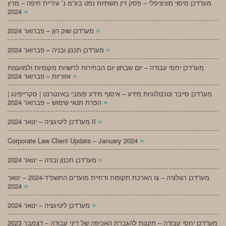
מעו”דכן מיסוי מוניציפלי – פסק דין תשתיות נפט בע”מ נ’ עיריית חיפה – מרץ
»
2024
»
מעו”דכן שוק הון – פברואר 2024
»
מעו”דכן תכנון ובניה – פברואר 2024
מעו”דכן יחסי עבודה – יום שבתון יום הבחירות לרשויות מקומיות ולמועצות
»
אזוריות – פברואר 2024
מעו”דכן סייבר וטכנולוגיות מידע – איסוף מידע פומבי באינטרנט | סקרייפינג |
»
הפרת תנאי שימוש – פברואר 2024
»
מעו”דכן ליטיגציה – ינואר 2024 II
»
Corporate Law Client Update – January 2024
»
מעו”דכן תכנון ובניה – ינואר 2024
מעו”דכן רגולציה – צו הארכת תקופות ודחיית מועדים התשפ”ד-2024 – ינואר
»
2024
»
מעו”דכן ליטיגציה – ינואר 2024
מעו”דכן יחסי עבודה – תקנות להגברת האכיפה של דיני עבודה – דצמבר 2023