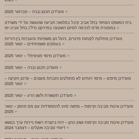
»
מעו”דכן תכנון ובניה – פברואר 2025
בית המשפט המחוזי בתל אביב קיבל במלואה תביעה שהוגשה על ידי משרדנו
»
במסגרת מו”מ לכניסה למיזם השקעה בפרויקט נדל”ן בתל אביב-יפו
מעו”דכן מחלקת לקוחות פרטיים, ניהול הון משפחתי והעברות בין-דוריות
»
בעסקים משפחתיים – ינואר 2025
»
מעו”דכן מיסוי מוניציפלי – ינואר 2025
»
מעודכן תכנון ובניה – ינואר 2025
מעו”דכן מיסים – מיסוי רווחים לא מחולקים וחברות מעטים – עדכון חקיקה –
»
ינואר 2025
»
מעו”דכן תקשורת ולשון הרע – ינואר 2025
מעו”דכן איכות סביבה וקיימות – מתווה סיוע להתמודדות עם מס פחמן – ינואר
»
2025
מעו”דכן איכות סביבה וקיימות ושוק ההון – דוח ביקורת רשות ניירות ערך בנושא
»
דיווחי סביבה ואקלים – דצמבר 2024
»