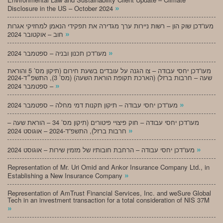
»
Disclosure in the US – October 2024
מעו”דכן שוק הון – רשות ניירות ערך מגדירה את תפקידי הנאמן למחזיקי אגרות
»
חוב – אוקטובר 2024
»
מעו”דכן תכנון ובניה – ספטמבר 2024
מעו”דכן יחסי עבודה – צו הגנה על עובדים בשעת חירום (תיקון מס’ 5 והוראת
שעה – חרבות ברזל) (הארכת תקופת הוראת השעה) (מס’ 3), התשפ״ד-2024
»
– ספטמבר 2024
»
מעו”דכן יחסי עבודה – תיקון תקנות דמי מחלה – ספטמבר 2024
מעו”דכן יחסי עבודה – חוק פיצויי פיטורים (תיקון מס’ 34 – הוראת שעה –
»
חרבות ברזל), התשפ”ד-2024 – אוגוסט 2024
»
מעו”דכן יחסי עבודה – הרחבת חובותיו של מזמין שירות – אוגוסט 2024
Representation of Mr. Uri Omid and Ankor Insurance Company Ltd., in
»
Establishing a New Insurance Company
Representation of AmTrust Financial Services, Inc. and weSure Global
Tech in an investment transaction for a total consideration of NIS 37M
»