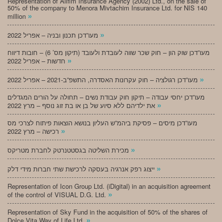
Representation of Alifim Insurance Agency (2002) Ltd., on the sale of
50% of the company to Menora Mivtachim Insurance Ltd. for NIS 140
»
million
»
מעו”דכן תכנון ובניה – אפריל 2022
מעו”דכן שוק הון – חוק שכר שווה לעובדת ולעובד (תיקון מס’ 6) – חובות דיווח
»
חדשות – אפריל 2022
»
מעו”דכן רגולציה – חוק עקרונות האסדרה, התשפ”ב-2021 – אפריל 2022
מעו”דכן יחסי עבודה – תיקון חוק עבודת נשים – תחולה על הורים המגדלים
»
את ילדיהם ללא סיוע של בן או בת זוג נוסף – מרץ 2022
מעו”דכן מיסים – פסיקת ביהמ”ש העליון בנושא הוצאות פיתוח לצרכי מס
»
רכישה – מרץ 2022
»
מכירת השליטה בגסטטנרטק לחברת מטריקס
»
ייצוג רפק אנרגיה בעסקה לרכישת שתי חברות מידי דלק
Representation of Icon Group Ltd. (iDigital) in an acquisition agreement
»
of the control of VISUAL D.G. Ltd.
Representation of Sky Fund in the acquisition of 50% of the shares of
»
Dolce Vita Way of Life Ltd.