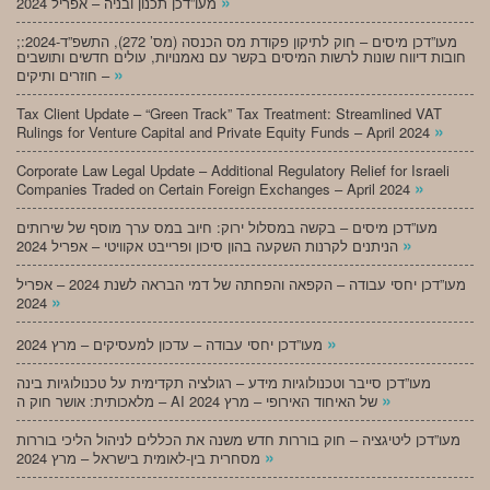
»
מעו”דכן תכנון ובניה – אפריל 2024
;מעו”דכן מיסים – חוק לתיקון פקודת מס הכנסה (מס’ 272), התשפ”ד-2024:
חובות דיווח שונות לרשות המיסים בקשר עם נאמנויות, עולים חדשים ותושבים
»
חוזרים ותיקים –
Tax Client Update – “Green Track” Tax Treatment: Streamlined VAT
»
Rulings for Venture Capital and Private Equity Funds – April 2024
Corporate Law Legal Update – Additional Regulatory Relief for Israeli
»
Companies Traded on Certain Foreign Exchanges – April 2024
מעו”דכן מיסים – בקשה במסלול ירוק: חיוב במס ערך מוסף של שירותים
»
הניתנים לקרנות השקעה בהון סיכון ופרייבט אקוויטי – אפריל 2024
מעו”דכן יחסי עבודה – הקפאה והפחתה של דמי הבראה לשנת 2024 – אפריל
»
2024
»
מעו”דכן יחסי עבודה – עדכון למעסיקים – מרץ 2024
מעו”דכן סייבר וטכנולוגיות מידע – רגולציה תקדימית על טכנולוגיות בינה
»
מלאכותית: אושר חוק ה – AI של האיחוד האירופי – מרץ 2024
מעו”דכן ליטיגציה – חוק בוררות חדש משנה את הכללים לניהול הליכי בוררות
»
מסחרית בין-לאומית בישראל – מרץ 2024