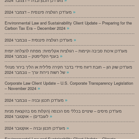
מעו”דכן תכנון ובניה – דצמבר 2024
»
מעו”דכן רגולציה פיננסית – דצמבר 2024
Environmental Law and Sustainability Client Update – Preparing for the
»
Carbon Tax Era – December 2024
»
מעו”דכן רגולציה פיננסית – נובמבר 2024
מעו”דכן איכות סביבה וקיימות – רגולציות אקלימיות: מפתח להצלחה יזמית
»
בענף הקליימטק – נובמבר 2024
מעו”דכן שוק הון – חובת דיווח מיידי בדבר חקירה פלילית או הליך בירור מנהלי
»
של רשות ניירות ערך – נובמבר 2024
Corporate Law Client Update – U.S. Corporate Transparency Legislation
»
– November 2024
»
מעו”דכן תכנון ובניה – נובמבר 2024
מעו”דכן מיסים – שינויים בכללי מס הכנסה (הקלות מס בהקצאת מניות
»
לעובדים) – אוקטובר 2024
»
מעו”דכן תכנון ובניה – אוקטובר 2024
Environmental Law and Sustainability Client Update – Climate