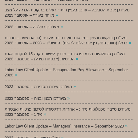
מעו”דכן איכות הסביבה – עדכון בעניין היתרי רעלים בתקופת הכרזה על מצב
»
מיוחד בעורף – אוקטובר 2023
»
מעו”דכן רגולציה – אוקטובר 2023
מעו”דכן בנקאות ומימון – פרסום חוק דחיית מועדים (הוראת שעה – חרבות
»
ברזל) (חוזה, פסק דין או תשלום לרשות), התשפ”ד – 2023 – אוקטובר 2023
מעו”דכן טכנולוגיות מידע ופרטיות – מדריך ליישום תקנה 15 לתקנות הגנת
»
הפרטיות (אבטחת מידע) – ספטמבר 2023
Labor Law Client Update – Recuperation Pay Allowance – September
»
2023
»
מעו”דכן איכות הסביבה – ספטמבר 2023
»
מעו”דכן תכנון ובניה – ספטמבר 2023
מעו”דכן סייבר וטכנולוגיות מידע – אחריות דירקטוריון לסיכוני פרטיות ואבטחת
»
מידע – ספטמבר 2023
»
Labor Law Client Update – Managers’ Insurance – September 2023
»
מעו”דכן שוק הון – ספטמבר 2023