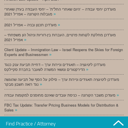
מעו”דכן יחסי עבודה – ‘היום שאחרי החל”ת’ – יחסי העבודה בעידן שאחרי
»
מגבלות הקורונה – אפריל 2021
»
מעו”דכן תכנון ובניה – אפריל 2021
מעו”דכן מחלקת לקוחות פרטיים, העברות בין-דוריות וניהול הון משפחתי –
»
אפריל 2021
Client Update – Immigration Law – Israel Reopens the Skies for Foreign
»
Experts and Businessmen
מעו”דכן ליטיגציה – תאגידים וניירות ערך – דחיית תביעת ענק כנגד
»
הדירקטורים ונושאי המשרה לשעבר בחברת סקיילקס
מעו”דכן ליטיגציה תאגידים וניירות ערך – סילוק על הסף של תביעה שהוגשה
»
נגד רואה חשבון מבקר
»
מעודכן משבר הקורונה – כניסת עובדים שאינם מחוסנים למקומות עבודה
FBC Tax Update: Transfer Pricing Business Models for Distribution &
»
Sales
»
מעו”דכן תכנון ובניה – מרץ 2021
Find Practice / Attorney