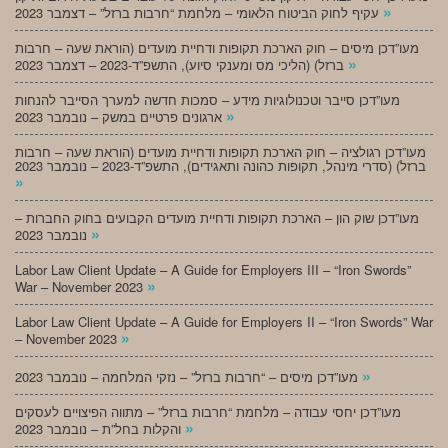
»
עקיף לחוק הביטוח הלאומי – מלחמת “חרבות ברזל” – דצמבר 2023
מעו”דכן מיסים – חוק הארכת תקופות ודחיית מועדים (הוראת שעה – חרבות
»
ברזל) (הליכי מס ומענקי סיוע), התשפ”ד-2023 – דצמבר 2023
מעו”דכן סייבר וטכנולוגיות מידע – סמכות חדשה למערך הסייבר להנחות
»
ארגונים פרטיים במשק – נובמבר 2023
מעו”דכן רגולציה – חוק הארכת תקופות ודחיית מועדים (הוראת שעה – חרבות
ברזל) (סדרי מינהל, תקופות כהונה ותאגידים), התשפ”ד-2023 – נובמבר 2023
»
מעו”דכן שוק הון – הארכת תקופות ודחיית מועדים הקבועים בחוק החברות –
»
נובמבר 2023
Labor Law Client Update – A Guide for Employers III – “Iron Swords”
»
War – November 2023
Labor Law Client Update – A Guide for Employers II – “Iron Swords” War
»
– November 2023
»
מעו”דכן מיסים – “חרבות ברזל” – נזקי המלחמה – נובמבר 2023
מעו”דכן יחסי עבודה – מלחמת “חרבות ברזל” – מתווה הפיצויים לעסקים
»
והקלות בחל”ת – נובמבר 2023