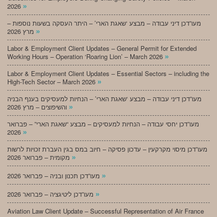
»
2026
מעו”דכן דיני עבודה – מבצע ‘שאגת הארי’ – היתר העסקה בשעות נוספות –
»
מרץ 2026
Labor & Employment Client Updates – General Permit for Extended
»
Working Hours – Operation ‘Roaring Lion’ – March 2026
Labor & Employment Client Updates – Essential Sectors – including the
»
High-Tech Sector – March 2026
מעו”דכן דיני עבודה – מבצע ‘שאגת הארי’ – הנחיות למעסיקים בענף הבניה
»
והשיפוצים – מרץ 2026
מעו”דכן יחסי עבודה – הנחיות למעסיקים – מבצע “שאגת הארי” – פברואר
»
2026
מעו”דכן מיסוי מקרקעין – עדכון פסיקה – חיוב במס בגין העברת זכויות לרשות
»
מקומית – פברואר 2026
»
מעו”דכן תכנון ובניה – פברואר 2026
»
מעו”דכן ליטיגציה – פברואר 2026
Aviation Law Client Update – Successful Representation of Air France