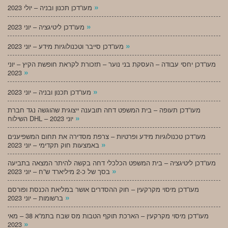
»
מעו”דכן תכנון ובניה – יולי 2023
»
מעו”דכן ליטיגציה – יוני 2023
»
מעו”דכן סייבר וטכנולוגיות מידע – יוני 2023
מעו”דכן יחסי עבודה – העסקת בני נוער – תזכורת לקראת חופשת הקיץ – יוני
»
2023
»
מעו”דכן תכנון ובניה – יוני 2023
מעו”דכן תעופה – בית המשפט דחה תובענה ייצוגית שהוגשה נגד חברת
»
השילוח DHL – יוני 2023
מעו”דכן טכנולוגיות מידע ופרטיות – צרפת מסדירה את תחום המשפיענים
»
באמצעות חוק תקדימי – יוני 2023
מעו”דכן ליטיגציה – בית המשפט הכלכלי דחה בקשה להיתר המצאה בתביעה
»
בסך של כ-2 מיליארד ש”ח – יוני 2023
מעו”דכן מיסוי מקרקעין – חוק ההסדרים אושר במליאת הכנסת ופורסם
»
ברשומות – יוני 2023
מעו”דכן מיסוי מקרקעין – הארכת תוקף הטבות מס שבח בתמ”א 38 – מאי
»
2023