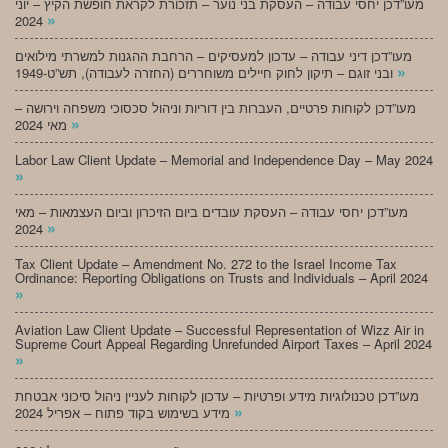
מעו”דכן יחסי עבודה – העסקת בני נוער – תזכורת לקראת חופשת הקיץ – יוני
»
2024
מעו”דכן דיני עבודה – עדכון למעסיקים – הרחבת ההגנות למשרתי מילואים
»
ובני זוגם – תיקון לחוק חיילים משוחררים (החזרה לעבודה), תש”ט-1949
מעו”דכן לקוחות פרטיים, העברות בין דוריות וניהול סכסוכי משפחה וירושה –
»
מאי 2024
Labor Law Client Update – Memorial and Independence Day – May 2024
»
מעו”דכן יחסי עבודה – העסקת עובדים ביום הזיכרון וביום העצמאות – מאי
»
2024
Tax Client Update – Amendment No. 272 to the Israel Income Tax
Ordinance: Reporting Obligations on Trusts and Individuals – April 2024
»
Aviation Law Client Update – Successful Representation of Wizz Air in
Supreme Court Appeal Regarding Unrefunded Airport Taxes – April 2024
»
מעו”דכן טכנולוגיות מידע ופרטיות – עדכון לקוחות לעניין ניהול סיכוני אבטחת
»
מידע בשימוש בקוד פתוח – אפריל 2024