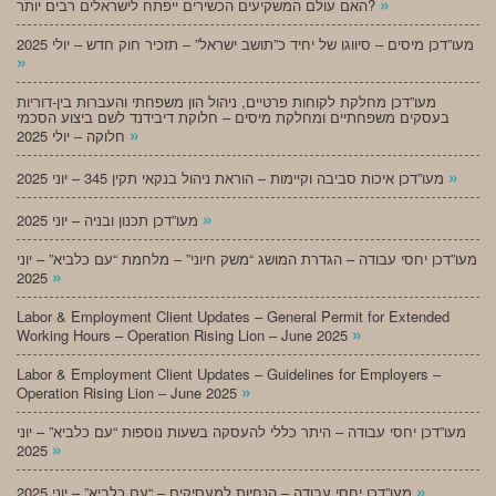
»
האם עולם המשקיעים הכשירים ייפתח לישראלים רבים יותר?
מעו”דכן מיסים – סיווגו של יחיד כ”תושב ישראל” – תזכיר חוק חדש – יולי 2025
»
מעו”דכן מחלקת לקוחות פרטיים, ניהול הון משפחתי והעברות בין-דוריות
בעסקים משפחתיים ומחלקת מיסים – חלוקת דיבידנד לשם ביצוע הסכמי
»
חלוקה – יולי 2025
»
מעו”דכן איכות סביבה וקיימות – הוראת ניהול בנקאי תקין 345 – יוני 2025
»
מעו”דכן תכנון ובניה – יוני 2025
מעו”דכן יחסי עבודה – הגדרת המושג “משק חיוני” – מלחמת “עם כלביא” – יוני
»
2025
Labor & Employment Client Updates – General Permit for Extended
»
Working Hours – Operation Rising Lion – June 2025
Labor & Employment Client Updates – Guidelines for Employers –
»
Operation Rising Lion – June 2025
מעו”דכן יחסי עבודה – היתר כללי להעסקה בשעות נוספות “עם כלביא” – יוני
»
2025
»
מעו”דכן יחסי עבודה – הנחיות למעסיקים – “עם כלביא” – יוני 2025