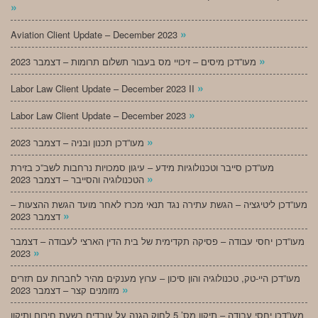
»
»
Aviation Client Update – December 2023
»
מעו”דכן מיסים – זיכויי מס בעבור תשלום תרומות – דצמבר 2023
»
Labor Law Client Update – December 2023 II
»
Labor Law Client Update – December 2023
»
מעו”דכן תכנון ובניה – דצמבר 2023
מעו”דכן סייבר וטכנולוגיות מידע – עיגון סמכויות נרחבות לשב”כ בזירת
»
הטכנולוגיה והסייבר – דצמבר 2023
מעו”דכן ליטיגציה – הגשת עתירה נגד תנאי מכרז לאחר מועד הגשת ההצעות –
»
דצמבר 2023
מעו”דכן יחסי עבודה – פסיקה תקדימית של בית הדין הארצי לעבודה – דצמבר
»
2023
מעו”דכן היי-טק, טכנולוגיה והון סיכון – ערוץ מענקים מהיר לחברות עם תזרים
»
מזומנים קצר – דצמבר 2023
מעו”דכן יחסי עבודה – תיקון מס’ 5 לחוק הגנה על עובדים בשעת חירום ותיקון