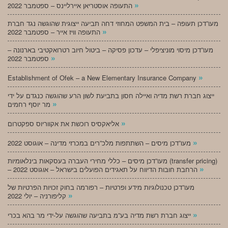
»
התעופה אוסטריאן איירליינס – ספטמבר 2022
מעו”דכן תעופה – בית המשפט המחוזי דחה תביעה ייצוגית שהוגשה נגד חברת
»
התעופה וויז אייר – ספטמבר 2022
מעו”דכן מיסוי מוניציפלי – עדכון פסיקה – ביטול חיוב רטרואקטיבי בארנונה –
»
ספטמבר 2022
»
Establishment of Ofek – a New Elementary Insurance Company
ייצוג חברת רשת מדיה ואיילה חסון בתביעת לשון הרע שהוגשה כנגדם על ידי
»
מר יוסף רחמים
»
אליאקסיס רוכשת את אקווריוס ספקטרום
»
מעו”דכן מיסים – השתתפות מלכ”רים במכרזי מדינה – אוגוסט 2022
מעו”דכן מיסים – כללי מחירי העברה בעסקאות בינלאומיות (transfer pricing)
»
– הרחבת חובות הדיווח על תאגידים הפועלים בישראל – אוגוסט 2022
מעו”דכן טכנולוגיות מידע ופרטיות – רפורמה בחוק זכויות הפרטיות של
»
קליפורניה – יולי 2022
»
ייצוג חברת רשת מדיה בע”מ בתביעה שהוגשה על-ידי מר בהא בכרי