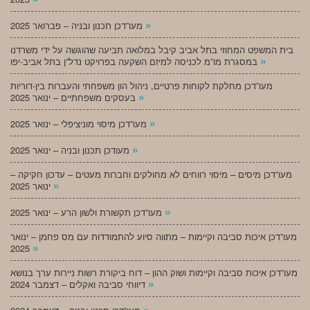
»
מעו”דכן תכנון ובניה – פברואר 2025
בית המשפט המחוזי בתל אביב קיבל במלואה תביעה שהוגשה על ידי משרדנו
»
במסגרת מו”מ לכניסה למיזם השקעה בפרויקט נדל”ן בתל אביב-יפו
מעו”דכן מחלקת לקוחות פרטיים, ניהול הון משפחתי והעברות בין-דוריות
»
בעסקים משפחתיים – ינואר 2025
»
מעו”דכן מיסוי מוניציפלי – ינואר 2025
»
מעודכן תכנון ובניה – ינואר 2025
מעו”דכן מיסים – מיסוי רווחים לא מחולקים וחברות מעטים – עדכון חקיקה –
»
ינואר 2025
»
מעו”דכן תקשורת ולשון הרע – ינואר 2025
מעו”דכן איכות סביבה וקיימות – מתווה סיוע להתמודדות עם מס פחמן – ינואר
»
2025
מעו”דכן איכות סביבה וקיימות ושוק ההון – דוח ביקורת רשות ניירות ערך בנושא
»
דיווחי סביבה ואקלים – דצמבר 2024
»