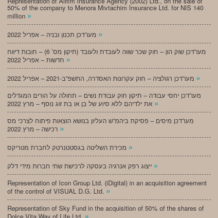
Representation of Alifim Insurance Agency (2002) Ltd., on the sale of
50% of the company to Menora Mivtachim Insurance Ltd. for NIS 140
»
million
»
מעו”דכן תכנון ובניה – אפריל 2022
מעו”דכן שוק הון – חוק שכר שווה לעובדת ולעובד (תיקון מס’ 6) – חובות דיווח
»
חדשות – אפריל 2022
»
מעו”דכן רגולציה – חוק עקרונות האסדרה, התשפ”ב-2021 – אפריל 2022
מעו”דכן יחסי עבודה – תיקון חוק עבודת נשים – תחולה על הורים המגדלים
»
את ילדיהם ללא סיוע של בן או בת זוג נוסף – מרץ 2022
מעו”דכן מיסים – פסיקת ביהמ”ש העליון בנושא הוצאות פיתוח לצרכי מס
»
רכישה – מרץ 2022
»
מכירת השליטה בגסטטנרטק לחברת מטריקס
»
ייצוג רפק אנרגיה בעסקה לרכישת שתי חברות מידי דלק
Representation of Icon Group Ltd. (iDigital) in an acquisition agreement
»
of the control of VISUAL D.G. Ltd.
Representation of Sky Fund in the acquisition of 50% of the shares of
»
Dolce Vita Way of Life Ltd.