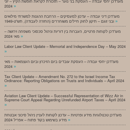
מעו”דכן יחסי עבודה – העסקת בני נוער – תזכורת לקראת חופשת הקיץ – יוני
»
2024
מעו”דכן דיני עבודה – עדכון למעסיקים – הרחבת ההגנות למשרתי מילואים
»
ובני זוגם – תיקון לחוק חיילים משוחררים (החזרה לעבודה), תש”ט-1949
מעו”דכן לקוחות פרטיים, העברות בין דוריות וניהול סכסוכי משפחה וירושה –
»
מאי 2024
Labor Law Client Update – Memorial and Independence Day – May 2024
»
מעו”דכן יחסי עבודה – העסקת עובדים ביום הזיכרון וביום העצמאות – מאי
»
2024
Tax Client Update – Amendment No. 272 to the Israel Income Tax
Ordinance: Reporting Obligations on Trusts and Individuals – April 2024
»
Aviation Law Client Update – Successful Representation of Wizz Air in
Supreme Court Appeal Regarding Unrefunded Airport Taxes – April 2024
»
מעו”דכן טכנולוגיות מידע ופרטיות – עדכון לקוחות לעניין ניהול סיכוני אבטחת
»
מידע בשימוש בקוד פתוח – אפריל 2024