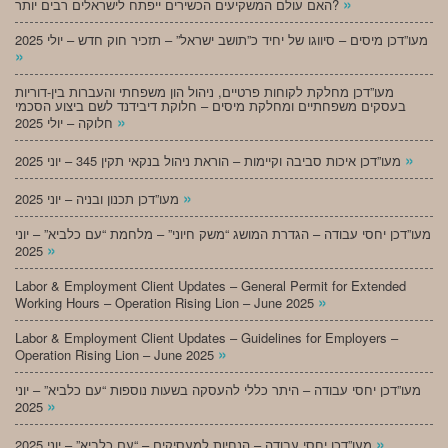
»
האם עולם המשקיעים הכשירים ייפתח לישראלים רבים יותר?
מעו”דכן מיסים – סיווגו של יחיד כ”תושב ישראל” – תזכיר חוק חדש – יולי 2025
»
מעו”דכן מחלקת לקוחות פרטיים, ניהול הון משפחתי והעברות בין-דוריות
בעסקים משפחתיים ומחלקת מיסים – חלוקת דיבידנד לשם ביצוע הסכמי
»
חלוקה – יולי 2025
»
מעו”דכן איכות סביבה וקיימות – הוראת ניהול בנקאי תקין 345 – יוני 2025
»
מעו”דכן תכנון ובניה – יוני 2025
מעו”דכן יחסי עבודה – הגדרת המושג “משק חיוני” – מלחמת “עם כלביא” – יוני
»
2025
Labor & Employment Client Updates – General Permit for Extended
»
Working Hours – Operation Rising Lion – June 2025
Labor & Employment Client Updates – Guidelines for Employers –
»
Operation Rising Lion – June 2025
מעו”דכן יחסי עבודה – היתר כללי להעסקה בשעות נוספות “עם כלביא” – יוני
»
2025
»
מעו”דכן יחסי עבודה – הנחיות למעסיקים – “עם כלביא” – יוני 2025