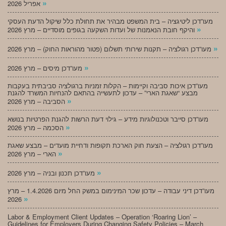
»
אפריל 2026
מעו”דכן ליטיגציה – בית המשפט מבהיר את תחולת כלל שיקול הדעת העסקי
»
והיקף חובת הנאמנות של ועדות השקעה בגופים מוסדיים – מרץ 2026
»
מעו”דכן רגולציה – תקנות שירותי תשלום (פטור מהוראות החוק) – מרץ 2026
»
מעו”דכן מיסים – מרץ 2026
מעו”דכן איכות סביבה וקיימות – הקלות זמניות ברגולציה סביבתית בעקבות
מבצע “שאגת הארי” – עדכון לתעשייה בהתאם להנחיות המשרד להגנת
»
הסביבה – מרץ 2026
מעו”דכן סייבר וטכנולוגיות מידע – גילוי דעת הרשות להגנת הפרטיות בנושא
»
הסכמה – מרץ 2026
מעו”דכן רגולציה – הצעת חוק הארכת תקופות ודחיית מועדים – מבצע שאגת
»
הארי – מרץ 2026
»
מעו”דכן תכנון ובניה – מרץ 2026
מעו”דכן דיני עבודה – עדכון שכר המינימום במשק החל מיום 1.4.2026 – מרץ
»
2026
Labor & Employment Client Updates – Operation ‘Roaring Lion’ –
Guidelines for Employers During Changing Safety Policies – March