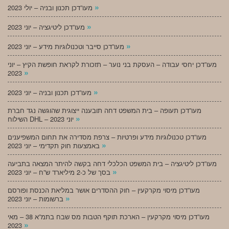
»
מעו”דכן תכנון ובניה – יולי 2023
»
מעו”דכן ליטיגציה – יוני 2023
»
מעו”דכן סייבר וטכנולוגיות מידע – יוני 2023
מעו”דכן יחסי עבודה – העסקת בני נוער – תזכורת לקראת חופשת הקיץ – יוני
»
2023
»
מעו”דכן תכנון ובניה – יוני 2023
מעו”דכן תעופה – בית המשפט דחה תובענה ייצוגית שהוגשה נגד חברת
»
השילוח DHL – יוני 2023
מעו”דכן טכנולוגיות מידע ופרטיות – צרפת מסדירה את תחום המשפיענים
»
באמצעות חוק תקדימי – יוני 2023
מעו”דכן ליטיגציה – בית המשפט הכלכלי דחה בקשה להיתר המצאה בתביעה
»
בסך של כ-2 מיליארד ש”ח – יוני 2023
מעו”דכן מיסוי מקרקעין – חוק ההסדרים אושר במליאת הכנסת ופורסם
»
ברשומות – יוני 2023
מעו”דכן מיסוי מקרקעין – הארכת תוקף הטבות מס שבח בתמ”א 38 – מאי
»
2023