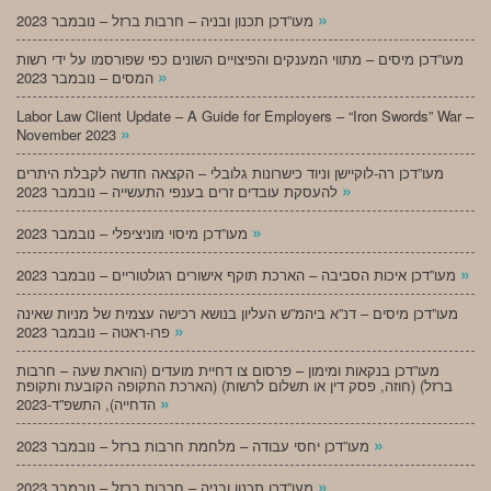
»
מעו”דכן תכנון ובניה – חרבות ברזל – נובמבר 2023
מעו”דכן מיסים – מתווי המענקים והפיצויים השונים כפי שפורסמו על ידי רשות
»
המסים – נובמבר 2023
Labor Law Client Update – A Guide for Employers – “Iron Swords” War –
»
November 2023
מעו”דכן רה-לוקיישן וניוד כישרונות גלובלי – הקצאה חדשה לקבלת היתרים
»
להעסקת עובדים זרים בענפי התעשייה – נובמבר 2023
»
מעו”דכן מיסוי מוניציפלי – נובמבר 2023
»
מעו”דכן איכות הסביבה – הארכת תוקף אישורים רגולטוריים – נובמבר 2023
מעו”דכן מיסים – דנ”א ביהמ”ש העליון בנושא רכישה עצמית של מניות שאינה
»
פרו-ראטה – נובמבר 2023
מעו”דכן בנקאות ומימון – פרסום צו דחיית מועדים (הוראת שעה – חרבות
ברזל) (חוזה, פסק דין או תשלום לרשות) (הארכת התקופה הקובעת ותקופת
»
הדחייה), התשפ”ד-2023
»
מעו”דכן יחסי עבודה – מלחמת חרבות ברזל – נובמבר 2023
»
מעו”דכן תכנון ובניה – חרבות ברזל – נובמבר 2023