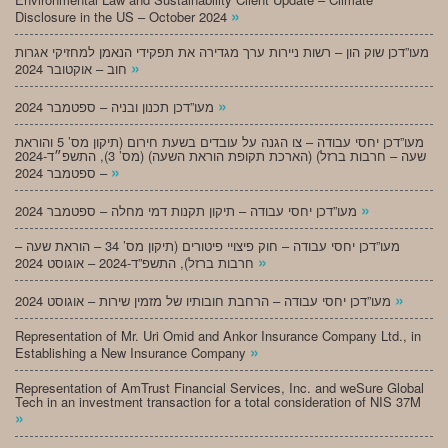
»
Disclosure in the US – October 2024
מעו”דכן שוק הון – רשות ניירות ערך מגדירה את תפקידי הנאמן למחזיקי אגרות
»
חוב – אוקטובר 2024
»
מעו”דכן תכנון ובניה – ספטמבר 2024
מעו”דכן יחסי עבודה – צו הגנה על עובדים בשעת חירום (תיקון מס’ 5 והוראת
שעה – חרבות ברזל) (הארכת תקופת הוראת השעה) (מס’ 3), התשפ״ד-2024
»
– ספטמבר 2024
»
מעו”דכן יחסי עבודה – תיקון תקנות דמי מחלה – ספטמבר 2024
מעו”דכן יחסי עבודה – חוק פיצויי פיטורים (תיקון מס’ 34 – הוראת שעה –
»
חרבות ברזל), התשפ”ד-2024 – אוגוסט 2024
»
מעו”דכן יחסי עבודה – הרחבת חובותיו של מזמין שירות – אוגוסט 2024
Representation of Mr. Uri Omid and Ankor Insurance Company Ltd., in
»
Establishing a New Insurance Company
Representation of AmTrust Financial Services, Inc. and weSure Global
Tech in an investment transaction for a total consideration of NIS 37M
»