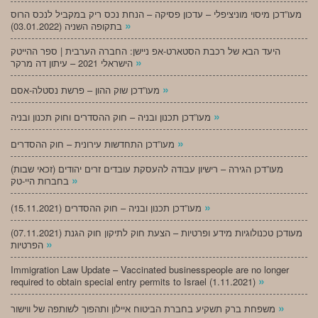
מעו”דכן מיסוי מוניציפלי – עדכון פסיקה – הנחת נכס ריק במקביל לנכס הרוס
»
בתקופה השניה (03.01.2022)
היעד הבא של רכבת הסטארט-אפ ניישן: החברה הערבית | ספר ההייטק
»
הישראלי 2021 – עיתון דה מרקר
»
מעו”דכן שוק ההון – פרשת נסטלה-אסם
»
מעו”דכן תכנון ובניה – חוק ההסדרים וחוק תכנון ובניה
»
מעו”דכן התחדשות עירונית – חוק ההסדרים
מעו”דכן הגירה – רישיון עבודה להעסקת עובדים זרים יהודים (זכאי שבות)
»
בחברות היי-טק
»
מעו”דכן תכנון ובניה – חוק ההסדרים (15.11.2021)
(07.11.2021) מעודכן טכנולוגיות מידע ופרטיות – הצעת חוק לתיקון חוק הגנת
»
הפרטיות
Immigration Law Update – Vaccinated businesspeople are no longer
»
required to obtain special entry permits to Israel (1.11.2021)
»
משפחת ברק תשקיע בחברת הביטוח איילון ותהפוך לשותפה של ווישור