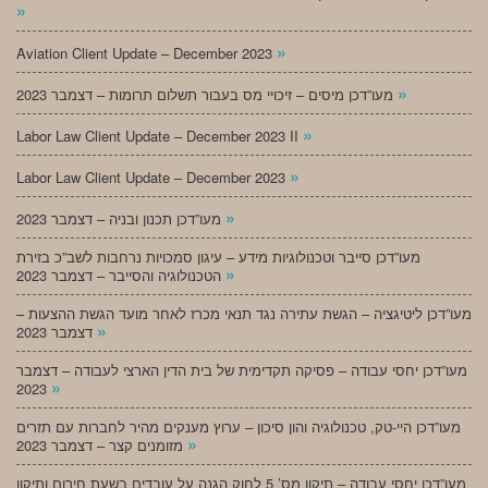
»
»
Aviation Client Update – December 2023
»
מעו”דכן מיסים – זיכויי מס בעבור תשלום תרומות – דצמבר 2023
»
Labor Law Client Update – December 2023 II
»
Labor Law Client Update – December 2023
»
מעו”דכן תכנון ובניה – דצמבר 2023
מעו”דכן סייבר וטכנולוגיות מידע – עיגון סמכויות נרחבות לשב”כ בזירת
»
הטכנולוגיה והסייבר – דצמבר 2023
מעו”דכן ליטיגציה – הגשת עתירה נגד תנאי מכרז לאחר מועד הגשת ההצעות –
»
דצמבר 2023
מעו”דכן יחסי עבודה – פסיקה תקדימית של בית הדין הארצי לעבודה – דצמבר
»
2023
מעו”דכן היי-טק, טכנולוגיה והון סיכון – ערוץ מענקים מהיר לחברות עם תזרים
»
מזומנים קצר – דצמבר 2023
מעו”דכן יחסי עבודה – תיקון מס’ 5 לחוק הגנה על עובדים בשעת חירום ותיקון