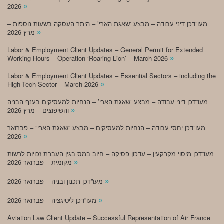
»
2026
מעו”דכן דיני עבודה – מבצע ‘שאגת הארי’ – היתר העסקה בשעות נוספות –
»
מרץ 2026
Labor & Employment Client Updates – General Permit for Extended
»
Working Hours – Operation ‘Roaring Lion’ – March 2026
Labor & Employment Client Updates – Essential Sectors – including the
»
High-Tech Sector – March 2026
מעו”דכן דיני עבודה – מבצע ‘שאגת הארי’ – הנחיות למעסיקים בענף הבניה
»
והשיפוצים – מרץ 2026
מעו”דכן יחסי עבודה – הנחיות למעסיקים – מבצע “שאגת הארי” – פברואר
»
2026
מעו”דכן מיסוי מקרקעין – עדכון פסיקה – חיוב במס בגין העברת זכויות לרשות
»
מקומית – פברואר 2026
»
מעו”דכן תכנון ובניה – פברואר 2026
»
מעו”דכן ליטיגציה – פברואר 2026
Aviation Law Client Update – Successful Representation of Air France