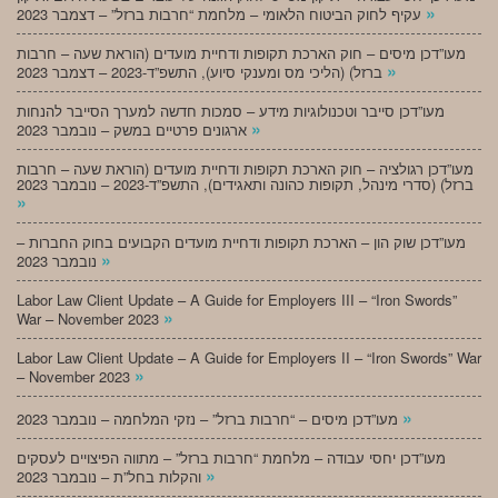
»
עקיף לחוק הביטוח הלאומי – מלחמת “חרבות ברזל” – דצמבר 2023
מעו”דכן מיסים – חוק הארכת תקופות ודחיית מועדים (הוראת שעה – חרבות
»
ברזל) (הליכי מס ומענקי סיוע), התשפ”ד-2023 – דצמבר 2023
מעו”דכן סייבר וטכנולוגיות מידע – סמכות חדשה למערך הסייבר להנחות
»
ארגונים פרטיים במשק – נובמבר 2023
מעו”דכן רגולציה – חוק הארכת תקופות ודחיית מועדים (הוראת שעה – חרבות
ברזל) (סדרי מינהל, תקופות כהונה ותאגידים), התשפ”ד-2023 – נובמבר 2023
»
מעו”דכן שוק הון – הארכת תקופות ודחיית מועדים הקבועים בחוק החברות –
»
נובמבר 2023
Labor Law Client Update – A Guide for Employers III – “Iron Swords”
»
War – November 2023
Labor Law Client Update – A Guide for Employers II – “Iron Swords” War
»
– November 2023
»
מעו”דכן מיסים – “חרבות ברזל” – נזקי המלחמה – נובמבר 2023
מעו”דכן יחסי עבודה – מלחמת “חרבות ברזל” – מתווה הפיצויים לעסקים
»
והקלות בחל”ת – נובמבר 2023