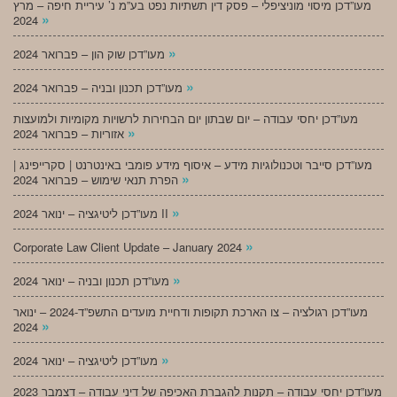
מעו”דכן מיסוי מוניציפלי – פסק דין תשתיות נפט בע”מ נ’ עיריית חיפה – מרץ
»
2024
»
מעו”דכן שוק הון – פברואר 2024
»
מעו”דכן תכנון ובניה – פברואר 2024
מעו”דכן יחסי עבודה – יום שבתון יום הבחירות לרשויות מקומיות ולמועצות
»
אזוריות – פברואר 2024
מעו”דכן סייבר וטכנולוגיות מידע – איסוף מידע פומבי באינטרנט | סקרייפינג |
»
הפרת תנאי שימוש – פברואר 2024
»
מעו”דכן ליטיגציה – ינואר 2024 II
»
Corporate Law Client Update – January 2024
»
מעו”דכן תכנון ובניה – ינואר 2024
מעו”דכן רגולציה – צו הארכת תקופות ודחיית מועדים התשפ”ד-2024 – ינואר
»
2024
»
מעו”דכן ליטיגציה – ינואר 2024
מעו”דכן יחסי עבודה – תקנות להגברת האכיפה של דיני עבודה – דצמבר 2023