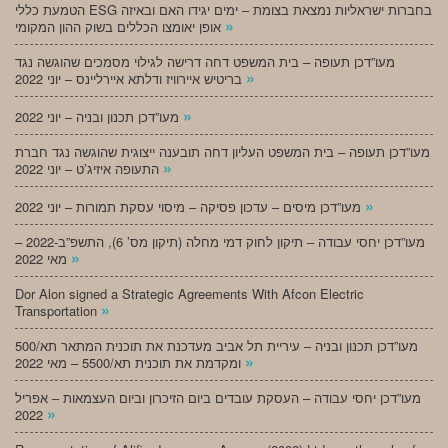
הטמעת כללי ESG בחברות ישראליות נמצאת בצומת – ימים יגידו האם ובאיזה
»
אופן יאומצו הכללים בשוק ההון המקומי
מעו”דכן תעופה – בית המשפט דחה דרישה לגילוי מסמכים שהוגשה נגד
»
בריטיש איירוויז ודלתא איירליינס – יוני 2022
»
מעו”דכן תכנון ובניה – יוני 2022
מעו”דכן תעופה – בית המשפט העליון דחה תובענה ייצוגית שהוגשה נגד חברת
»
התעופה איזיג’ט – יוני 2022
»
מעו”דכן מיסים – עדכון פסיקה – מיסוי עסקת תמורות – יוני 2022
מעו”דכן יחסי עבודה – תיקון לחוק דמי מחלה (תיקון מס’ 6), התשפ”ב-2022 –
»
מאי 2022
Dor Alon signed a Strategic Agreements With Afcon Electric
»
Transportation
מעו”דכן תכנון ובניה – עיריית תל אביב מעדכנת את תוכנית המתאר תא/500
»
ומקדמת את תוכנית תא/5500 – מאי 2022
מעו”דכן יחסי עבודה – העסקת עובדים ביום הזיכרון וביום העצמאות – אפריל
»
2022