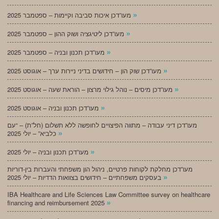
»
מעו”דכן איכות סביבה וקיימות – ספטמבר 2025
»
מעו”דכן ליטיגציה ושוק ההון – ספטמבר 2025
»
מעו”דכן תכנון ובניה – ספטמבר 2025
»
מעו”דכן שוק הון – חידושים בדיני ניירות ערך – אוגוסט 2025
»
מעו”דכן מיסים – נוהל גילוי מרצון – הוראת שעה – אוגוסט 2025
»
מעו”דכן תכנון ובניה – אוגוסט 2025
מעו”דכן דיני עבודה – מתווה הפיצויים לחופשה ללא תשלום (חל”ת) – “עם
»
כלביא” – יולי 2025
»
מעו”דכן תכנון ובניה – יולי 2025
מעו”דכן מחלקת לקוחות פרטיים, ניהול הון משפחתי והעברות בין-דוריות
»
בעסקים משפחתיים – חידושים בצוואות הדדיות – יולי 2025
IBA Healthcare and Life Sciences Law Committee survey on healthcare
»
financing and reimbursement 2025