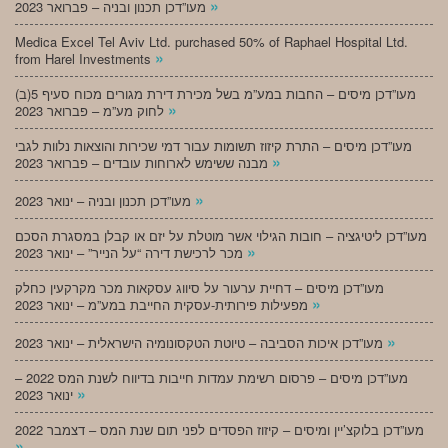
»
מעו”דכן תכנון ובניה – פברואר 2023
Medica Excel Tel Aviv Ltd. purchased 50% of Raphael Hospital Ltd.
»
from Harel Investments
מעו”דכן מיסים – החבות במע”מ בשל מכירת דירת מגורים מכוח סעיף 5(ב)
»
לחוק מע”מ – פברואר 2023
מעו”דכן מיסים – התרת קיזוז תשומות עבור דמי שכירות והוצאות נלוות לגבי
»
מבנה ששימש לארוחות עובדים – פברואר 2023
»
מעו”דכן תכנון ובניה – ינואר 2023
מעו”דכן ליטיגציה – חובות הגילוי אשר מוטלת על יזם או קבלן במסגרת הסכם
»
מכר לרכישת דירה “על הנייר” – ינואר 2023
מעו”דכן מיסים – דחיית ערעור על סיווג עסקאות מכר מקרקעין כחלק
»
מפעילות פירותית-עסקית החייבת במע”מ – ינואר 2023
»
מעו”דכן איכות הסביבה – טיוטת הטקסונומיה הישראלית – ינואר 2023
מעו”דכן מיסים – פרסום רשימת עמדות חייבות בדיווח לשנת המס 2022 –
»
ינואר 2023
מעו”דכן בלוקצ’יין ומיסים – קיזוז הפסדים לפני תום שנת המס – דצמבר 2022
»