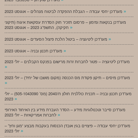
»
מעו”דכן יחסי עבודה – הגבלת ההפקדה לביטוח מנהלים – אוגוסט 2023
מעו”דכן בנקאות ומימון – פרסום תזכיר חוק הסדרת עסקאות איגוח (תיקוני
»
חקיקה), התשפ”ג 2023 – אוגוסט 2023
»
מעו”דכן ליטיגציה – ביטול הלכת פיצול הסעדים – אוגוסט 2023
»
מעו”דכן תכנון ובניה – אוגוסט 2023
מעו”דכן ליטיגציה – פטור לחברות זרות מרישום בפנקס הקבלנים – יולי 2023
»
מעו”דכן מיסים – תיקון פקודת מס הכנסה (מקום מושבו של יחיד) – יולי 2023
»
מעו”דכן תכנון ובניה – תכנית כוללנית חולון ח/2040 (מס’ 505-1043090) – יולי
»
2023
מעו”דכן סייבר וטכנולוגיות מידע – הסדר העברת מידע בין האיחוד האירופי
»
לחברות אמריקאיות – יולי 2023
מעו”דכן יחסי עבודה – פיצויים בגין אובדן הכנסות בעקבות מבצע “מגן וחץ” –
»
יולי 2023