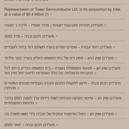
Representation of Tower Semiconductor Ltd. in its acquisition by Intel,
»
at a value of $5.4 billion (!)
»
מעו”דכן תחרות ותובענות ייצוגיות | מחיר מופרז – זליכה נ’ תנובה
»
מעו”דכן תכנון ובניה – מרץ 2022
»
מעו”דכן יחסי עבודה – שינויים זמניים בעניין תשלום דמי בידוד לעובדים
»
‘מעו”דכן שוק ההון – פסק דינו של בית המשפט העליון בעניין ‘בטר פלייס
מעו”דכן שוק הון – תנועת המטוטלת נעצרה – בית המשפט הכריע ביחס לכל
»
החברות הדואליות: על כללי האחריות לדיווח יחול הדין הזר
מעו”דכן תכנון ובניה – תיקון לתקנות התכנון והבניה (עבודות ומבנים הפטורים
»
מהיתר)
מעו”דכן שוק הון – עדכוני חקיקה והנחיות רשות ניירות ערך לשנת 2021 בדבר
»
הדוחות התקופתיים
»
מעו”דכן שוק הון – ניצול הזדמנות עסקית של חברה בידי נושא משרה בה
»
מעו”דכן תכנון ובניה – ינואר 2022