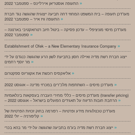
»
התעופה אוסטריאן איירליינס – ספטמבר 2022
מעו”דכן תעופה – בית המשפט המחוזי דחה תביעה ייצוגית שהוגשה נגד חברת
»
התעופה וויז אייר – ספטמבר 2022
מעו”דכן מיסוי מוניציפלי – עדכון פסיקה – ביטול חיוב רטרואקטיבי בארנונה –
»
ספטמבר 2022
»
Establishment of Ofek – a New Elementary Insurance Company
ייצוג חברת רשת מדיה ואיילה חסון בתביעת לשון הרע שהוגשה כנגדם על ידי
»
מר יוסף רחמים
»
אליאקסיס רוכשת את אקווריוס ספקטרום
»
מעו”דכן מיסים – השתתפות מלכ”רים במכרזי מדינה – אוגוסט 2022
מעו”דכן מיסים – כללי מחירי העברה בעסקאות בינלאומיות (transfer pricing)
»
– הרחבת חובות הדיווח על תאגידים הפועלים בישראל – אוגוסט 2022
מעו”דכן טכנולוגיות מידע ופרטיות – רפורמה בחוק זכויות הפרטיות של
»
קליפורניה – יולי 2022
»
ייצוג חברת רשת מדיה בע”מ בתביעה שהוגשה על-ידי מר בהא בכרי