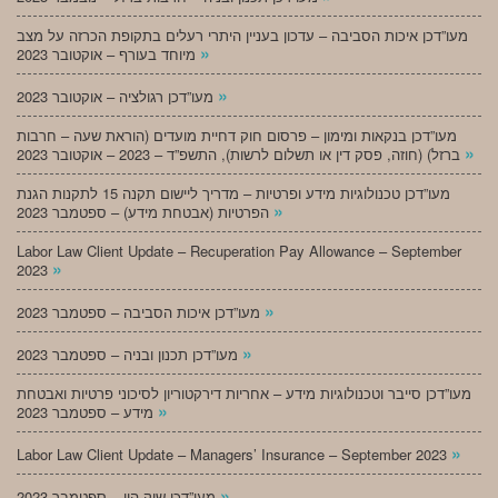
מעו”דכן איכות הסביבה – עדכון בעניין היתרי רעלים בתקופת הכרזה על מצב
»
מיוחד בעורף – אוקטובר 2023
»
מעו”דכן רגולציה – אוקטובר 2023
מעו”דכן בנקאות ומימון – פרסום חוק דחיית מועדים (הוראת שעה – חרבות
»
ברזל) (חוזה, פסק דין או תשלום לרשות), התשפ”ד – 2023 – אוקטובר 2023
מעו”דכן טכנולוגיות מידע ופרטיות – מדריך ליישום תקנה 15 לתקנות הגנת
»
הפרטיות (אבטחת מידע) – ספטמבר 2023
Labor Law Client Update – Recuperation Pay Allowance – September
»
2023
»
מעו”דכן איכות הסביבה – ספטמבר 2023
»
מעו”דכן תכנון ובניה – ספטמבר 2023
מעו”דכן סייבר וטכנולוגיות מידע – אחריות דירקטוריון לסיכוני פרטיות ואבטחת
»
מידע – ספטמבר 2023
»
Labor Law Client Update – Managers’ Insurance – September 2023
»
מעו”דכן שוק הון – ספטמבר 2023