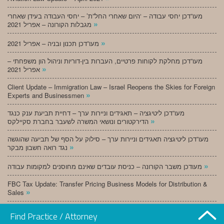
מעו”דכן יחסי עבודה – ‘היום שאחרי החל”ת’ – יחסי העבודה בעידן שאחרי
»
מגבלות הקורונה – אפריל 2021
»
מעו”דכן תכנון ובניה – אפריל 2021
מעו”דכן מחלקת לקוחות פרטיים, העברות בין-דוריות וניהול הון משפחתי –
»
אפריל 2021
Client Update – Immigration Law – Israel Reopens the Skies for Foreign
»
Experts and Businessmen
מעו”דכן ליטיגציה – תאגידים וניירות ערך – דחיית תביעת ענק כנגד
»
הדירקטורים ונושאי המשרה לשעבר בחברת סקיילקס
מעו”דכן ליטיגציה תאגידים וניירות ערך – סילוק על הסף של תביעה שהוגשה
»
נגד רואה חשבון מבקר
»
מעודכן משבר הקורונה – כניסת עובדים שאינם מחוסנים למקומות עבודה
FBC Tax Update: Transfer Pricing Business Models for Distribution &
»
Sales
»
מעו”דכן תכנון ובניה – מרץ 2021
Find Practice / Attorney