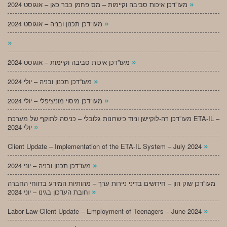
»
מעו”דכן איכות סביבה וקיימות – מס פחמן כבר כאן – אוגוסט 2024
»
מעו”דכן תכנון ובניה – אוגוסט 2024
»
»
מעו”דכן איכות סביבה וקיימות – אוגוסט 2024
»
מעו”דכן תכנון ובניה – יולי 2024
»
מעו”דכן מיסוי מוניציפלי – יולי 2024
מעו”דכן רה-לוקיישן וניוד כישרונות גלובלי – כניסה לתוקף של מערכת ETA-IL –
»
יולי 2024
»
Client Update – Implementation of the ETA-IL System – July 2024
»
מעו”דכן תכנון ובניה – יוני 2024
מעו”דכן שוק הון – חידושים בדיני ניירות ערך – מהותיות המידע בדווחי החברה
»
וחובת העדכון בגינו – יוני 2024
»
Labor Law Client Update – Employment of Teenagers – June 2024