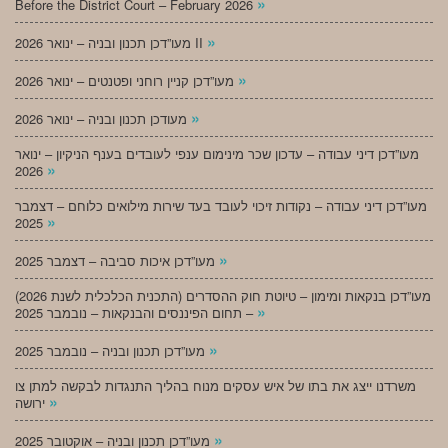
»
Before the District Court – February 2026
»
מעו”דכן תכנון ובניה – ינואר 2026 II
»
מעו”דכן קניין רוחני ופטנטים – ינואר 2026
»
מעודכן תכנון ובניה – ינואר 2026
מעו”דכן דיני עבודה – עדכון שכר מינימום ענפי לעובדים בענף הניקיון – ינואר
»
2026
מעו”דכן דיני עבודה – נקודות זיכוי לעובד בעד שירות מילואים כלוחם – דצמבר
»
2025
»
מעו”דכן איכות סביבה – דצמבר 2025
מעו”דכן בנקאות ומימון – טיוטת חוק ההסדרים (התכנית הכלכלית לשנת 2026)
»
– תחום הפיננסים והבנקאות – נובמבר 2025
»
מעו”דכן תכנון ובניה – נובמבר 2025
משרדנו ייצג את בתו של איש עסקים מנוח בהליך התנגדות לבקשה למתן צו
»
ירושה
»
מעו”דכן תכנון ובניה – אוקטובר 2025