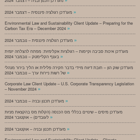
מעו”דכן תכנון ובניה – דצמבר 2024
»
מעו”דכן רגולציה פיננסית – דצמבר 2024
Environmental Law and Sustainability Client Update – Preparing for the
»
Carbon Tax Era – December 2024
»
מעו”דכן רגולציה פיננסית – נובמבר 2024
מעו”דכן איכות סביבה וקיימות – רגולציות אקלימיות: מפתח להצלחה יזמית
»
בענף הקליימטק – נובמבר 2024
מעו”דכן שוק הון – חובת דיווח מיידי בדבר חקירה פלילית או הליך בירור מנהלי
»
של רשות ניירות ערך – נובמבר 2024
Corporate Law Client Update – U.S. Corporate Transparency Legislation
»
– November 2024
»
מעו”דכן תכנון ובניה – נובמבר 2024
מעו”דכן מיסים – שינויים בכללי מס הכנסה (הקלות מס בהקצאת מניות
»
לעובדים) – אוקטובר 2024
»
מעו”דכן תכנון ובניה – אוקטובר 2024
Environmental Law and Sustainability Client Update – Climate