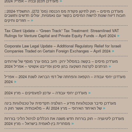
»
מעו”דכן תכנון ובניה – אפריל 2024
;מעו”דכן מיסים – חוק לתיקון פקודת מס הכנסה (מס’ 272), התשפ”ד-2024:
חובות דיווח שונות לרשות המיסים בקשר עם נאמנויות, עולים חדשים ותושבים
»
חוזרים ותיקים –
Tax Client Update – “Green Track” Tax Treatment: Streamlined VAT
»
Rulings for Venture Capital and Private Equity Funds – April 2024
Corporate Law Legal Update – Additional Regulatory Relief for Israeli
»
Companies Traded on Certain Foreign Exchanges – April 2024
מעו”דכן מיסים – בקשה במסלול ירוק: חיוב במס ערך מוסף של שירותים
»
הניתנים לקרנות השקעה בהון סיכון ופרייבט אקוויטי – אפריל 2024
מעו”דכן יחסי עבודה – הקפאה והפחתה של דמי הבראה לשנת 2024 – אפריל
»
2024
»
מעו”דכן יחסי עבודה – עדכון למעסיקים – מרץ 2024
מעו”דכן סייבר וטכנולוגיות מידע – רגולציה תקדימית על טכנולוגיות בינה
»
מלאכותית: אושר חוק ה – AI של האיחוד האירופי – מרץ 2024
מעו”דכן ליטיגציה – חוק בוררות חדש משנה את הכללים לניהול הליכי בוררות
»
מסחרית בין-לאומית בישראל – מרץ 2024