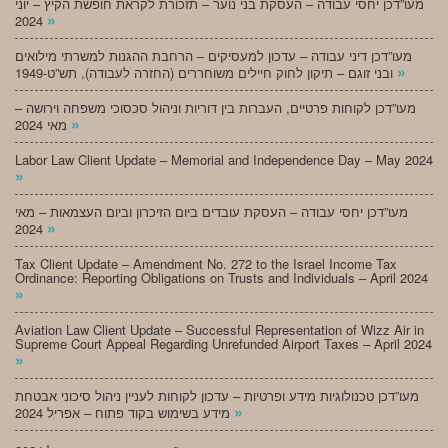
מעו”דכן יחסי עבודה – העסקת בני נוער – תזכורת לקראת חופשת הקיץ – יוני
»
2024
מעו”דכן דיני עבודה – עדכון למעסיקים – הרחבת ההגנות למשרתי מילואים
»
ובני זוגם – תיקון לחוק חיילים משוחררים (החזרה לעבודה), תש”ט-1949
מעו”דכן לקוחות פרטיים, העברות בין דוריות וניהול סכסוכי משפחה וירושה –
»
מאי 2024
Labor Law Client Update – Memorial and Independence Day – May 2024
»
מעו”דכן יחסי עבודה – העסקת עובדים ביום הזיכרון וביום העצמאות – מאי
»
2024
Tax Client Update – Amendment No. 272 to the Israel Income Tax
Ordinance: Reporting Obligations on Trusts and Individuals – April 2024
»
Aviation Law Client Update – Successful Representation of Wizz Air in
Supreme Court Appeal Regarding Unrefunded Airport Taxes – April 2024
»
מעו”דכן טכנולוגיות מידע ופרטיות – עדכון לקוחות לעניין ניהול סיכוני אבטחת
»
מידע בשימוש בקוד פתוח – אפריל 2024