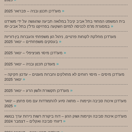
»
מעו”דכן תכנון ובניה – פברואר 2025
בית המשפט המחוזי בתל אביב קיבל במלואה תביעה שהוגשה על ידי משרדנו
»
במסגרת מו”מ לכניסה למיזם השקעה בפרויקט נדל”ן בתל אביב-יפו
מעו”דכן מחלקת לקוחות פרטיים, ניהול הון משפחתי והעברות בין-דוריות
»
בעסקים משפחתיים – ינואר 2025
»
מעו”דכן מיסוי מוניציפלי – ינואר 2025
»
מעודכן תכנון ובניה – ינואר 2025
מעו”דכן מיסים – מיסוי רווחים לא מחולקים וחברות מעטים – עדכון חקיקה –
»
ינואר 2025
»
מעו”דכן תקשורת ולשון הרע – ינואר 2025
מעו”דכן איכות סביבה וקיימות – מתווה סיוע להתמודדות עם מס פחמן – ינואר
»
2025
מעו”דכן איכות סביבה וקיימות ושוק ההון – דוח ביקורת רשות ניירות ערך בנושא
»
דיווחי סביבה ואקלים – דצמבר 2024
»