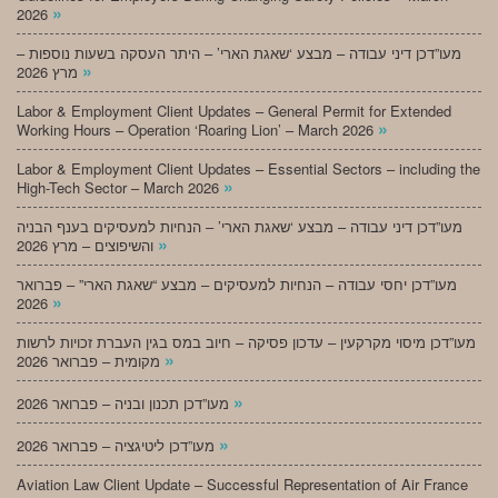
»
2026
מעו”דכן דיני עבודה – מבצע ‘שאגת הארי’ – היתר העסקה בשעות נוספות –
»
מרץ 2026
Labor & Employment Client Updates – General Permit for Extended
»
Working Hours – Operation ‘Roaring Lion’ – March 2026
Labor & Employment Client Updates – Essential Sectors – including the
»
High-Tech Sector – March 2026
מעו”דכן דיני עבודה – מבצע ‘שאגת הארי’ – הנחיות למעסיקים בענף הבניה
»
והשיפוצים – מרץ 2026
מעו”דכן יחסי עבודה – הנחיות למעסיקים – מבצע “שאגת הארי” – פברואר
»
2026
מעו”דכן מיסוי מקרקעין – עדכון פסיקה – חיוב במס בגין העברת זכויות לרשות
»
מקומית – פברואר 2026
»
מעו”דכן תכנון ובניה – פברואר 2026
»
מעו”דכן ליטיגציה – פברואר 2026
Aviation Law Client Update – Successful Representation of Air France