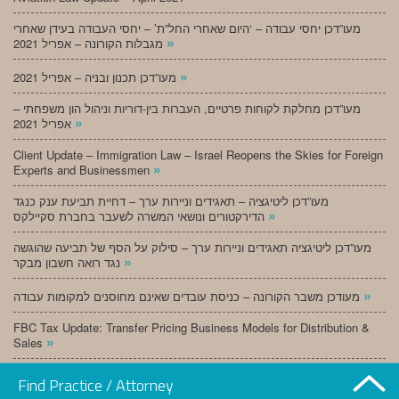
מעו”דכן יחסי עבודה – ‘היום שאחרי החל”ת’ – יחסי העבודה בעידן שאחרי
»
מגבלות הקורונה – אפריל 2021
»
מעו”דכן תכנון ובניה – אפריל 2021
מעו”דכן מחלקת לקוחות פרטיים, העברות בין-דוריות וניהול הון משפחתי –
»
אפריל 2021
Client Update – Immigration Law – Israel Reopens the Skies for Foreign
»
Experts and Businessmen
מעו”דכן ליטיגציה – תאגידים וניירות ערך – דחיית תביעת ענק כנגד
»
הדירקטורים ונושאי המשרה לשעבר בחברת סקיילקס
מעו”דכן ליטיגציה תאגידים וניירות ערך – סילוק על הסף של תביעה שהוגשה
»
נגד רואה חשבון מבקר
»
מעודכן משבר הקורונה – כניסת עובדים שאינם מחוסנים למקומות עבודה
FBC Tax Update: Transfer Pricing Business Models for Distribution &
»
Sales
»
מעו”דכן תכנון ובניה – מרץ 2021
Find Practice / Attorney