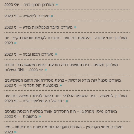
»
מעו”דכן תכנון ובניה – יולי 2023
»
מעו”דכן ליטיגציה – יוני 2023
»
מעו”דכן סייבר וטכנולוגיות מידע – יוני 2023
מעו”דכן יחסי עבודה – העסקת בני נוער – תזכורת לקראת חופשת הקיץ – יוני
»
2023
»
מעו”דכן תכנון ובניה – יוני 2023
מעו”דכן תעופה – בית המשפט דחה תובענה ייצוגית שהוגשה נגד חברת
»
השילוח DHL – יוני 2023
מעו”דכן טכנולוגיות מידע ופרטיות – צרפת מסדירה את תחום המשפיענים
»
באמצעות חוק תקדימי – יוני 2023
מעו”דכן ליטיגציה – בית המשפט הכלכלי דחה בקשה להיתר המצאה בתביעה
»
בסך של כ-2 מיליארד ש”ח – יוני 2023
מעו”דכן מיסוי מקרקעין – חוק ההסדרים אושר במליאת הכנסת ופורסם
»
ברשומות – יוני 2023
מעו”דכן מיסוי מקרקעין – הארכת תוקף הטבות מס שבח בתמ”א 38 – מאי
»
2023