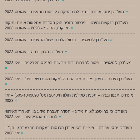
»
מעו”דכן יחסי עבודה – הגבלת ההפקדה לביטוח מנהלים – אוגוסט 2023
מעו”דכן בנקאות ומימון – פרסום תזכיר חוק הסדרת עסקאות איגוח (תיקוני
»
חקיקה), התשפ”ג 2023 – אוגוסט 2023
»
מעו”דכן ליטיגציה – ביטול הלכת פיצול הסעדים – אוגוסט 2023
»
מעו”דכן תכנון ובניה – אוגוסט 2023
מעו”דכן ליטיגציה – פטור לחברות זרות מרישום בפנקס הקבלנים – יולי 2023
»
מעו”דכן מיסים – תיקון פקודת מס הכנסה (מקום מושבו של יחיד) – יולי 2023
»
מעו”דכן תכנון ובניה – תכנית כוללנית חולון ח/2040 (מס’ 505-1043090) – יולי
»
2023
מעו”דכן סייבר וטכנולוגיות מידע – הסדר העברת מידע בין האיחוד האירופי
»
לחברות אמריקאיות – יולי 2023
מעו”דכן יחסי עבודה – פיצויים בגין אובדן הכנסות בעקבות מבצע “מגן וחץ” –
»
יולי 2023