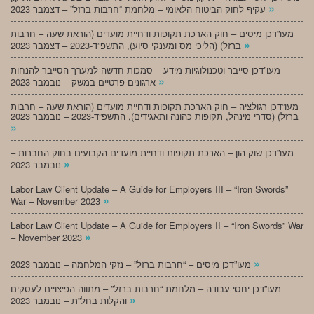
»
עקיף לחוק הביטוח הלאומי – מלחמת “חרבות ברזל” – דצמבר 2023
מעו”דכן מיסים – חוק הארכת תקופות ודחיית מועדים (הוראת שעה – חרבות
»
ברזל) (הליכי מס ומענקי סיוע), התשפ”ד-2023 – דצמבר 2023
מעו”דכן סייבר וטכנולוגיות מידע – סמכות חדשה למערך הסייבר להנחות
»
ארגונים פרטיים במשק – נובמבר 2023
מעו”דכן רגולציה – חוק הארכת תקופות ודחיית מועדים (הוראת שעה – חרבות
ברזל) (סדרי מינהל, תקופות כהונה ותאגידים), התשפ”ד-2023 – נובמבר 2023
»
מעו”דכן שוק הון – הארכת תקופות ודחיית מועדים הקבועים בחוק החברות –
»
נובמבר 2023
Labor Law Client Update – A Guide for Employers III – “Iron Swords”
»
War – November 2023
Labor Law Client Update – A Guide for Employers II – “Iron Swords” War
»
– November 2023
»
מעו”דכן מיסים – “חרבות ברזל” – נזקי המלחמה – נובמבר 2023
מעו”דכן יחסי עבודה – מלחמת “חרבות ברזל” – מתווה הפיצויים לעסקים
»
והקלות בחל”ת – נובמבר 2023