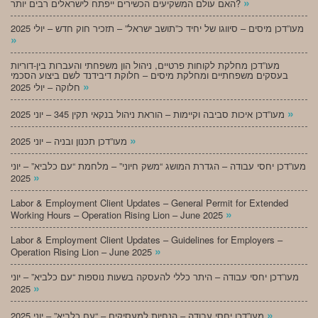
»
האם עולם המשקיעים הכשירים ייפתח לישראלים רבים יותר?
מעו”דכן מיסים – סיווגו של יחיד כ”תושב ישראל” – תזכיר חוק חדש – יולי 2025
»
מעו”דכן מחלקת לקוחות פרטיים, ניהול הון משפחתי והעברות בין-דוריות
בעסקים משפחתיים ומחלקת מיסים – חלוקת דיבידנד לשם ביצוע הסכמי
»
חלוקה – יולי 2025
»
מעו”דכן איכות סביבה וקיימות – הוראת ניהול בנקאי תקין 345 – יוני 2025
»
מעו”דכן תכנון ובניה – יוני 2025
מעו”דכן יחסי עבודה – הגדרת המושג “משק חיוני” – מלחמת “עם כלביא” – יוני
»
2025
Labor & Employment Client Updates – General Permit for Extended
»
Working Hours – Operation Rising Lion – June 2025
Labor & Employment Client Updates – Guidelines for Employers –
»
Operation Rising Lion – June 2025
מעו”דכן יחסי עבודה – היתר כללי להעסקה בשעות נוספות “עם כלביא” – יוני
»
2025
»
מעו”דכן יחסי עבודה – הנחיות למעסיקים – “עם כלביא” – יוני 2025