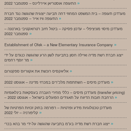
»
התעופה אוסטריאן איירליינס – ספטמבר 2022
מעו”דכן תעופה – בית המשפט המחוזי דחה תביעה ייצוגית שהוגשה נגד חברת
»
התעופה וויז אייר – ספטמבר 2022
מעו”דכן מיסוי מוניציפלי – עדכון פסיקה – ביטול חיוב רטרואקטיבי בארנונה –
»
ספטמבר 2022
»
Establishment of Ofek – a New Elementary Insurance Company
ייצוג חברת רשת מדיה ואיילה חסון בתביעת לשון הרע שהוגשה כנגדם על ידי
»
מר יוסף רחמים
»
אליאקסיס רוכשת את אקווריוס ספקטרום
»
מעו”דכן מיסים – השתתפות מלכ”רים במכרזי מדינה – אוגוסט 2022
מעו”דכן מיסים – כללי מחירי העברה בעסקאות בינלאומיות (transfer pricing)
»
– הרחבת חובות הדיווח על תאגידים הפועלים בישראל – אוגוסט 2022
מעו”דכן טכנולוגיות מידע ופרטיות – רפורמה בחוק זכויות הפרטיות של
»
קליפורניה – יולי 2022
»
ייצוג חברת רשת מדיה בע”מ בתביעה שהוגשה על-ידי מר בהא בכרי