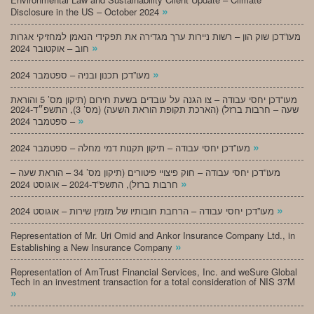
»
Disclosure in the US – October 2024
מעו”דכן שוק הון – רשות ניירות ערך מגדירה את תפקידי הנאמן למחזיקי אגרות
»
חוב – אוקטובר 2024
»
מעו”דכן תכנון ובניה – ספטמבר 2024
מעו”דכן יחסי עבודה – צו הגנה על עובדים בשעת חירום (תיקון מס’ 5 והוראת
שעה – חרבות ברזל) (הארכת תקופת הוראת השעה) (מס’ 3), התשפ״ד-2024
»
– ספטמבר 2024
»
מעו”דכן יחסי עבודה – תיקון תקנות דמי מחלה – ספטמבר 2024
מעו”דכן יחסי עבודה – חוק פיצויי פיטורים (תיקון מס’ 34 – הוראת שעה –
»
חרבות ברזל), התשפ”ד-2024 – אוגוסט 2024
»
מעו”דכן יחסי עבודה – הרחבת חובותיו של מזמין שירות – אוגוסט 2024
Representation of Mr. Uri Omid and Ankor Insurance Company Ltd., in
»
Establishing a New Insurance Company
Representation of AmTrust Financial Services, Inc. and weSure Global
Tech in an investment transaction for a total consideration of NIS 37M
»