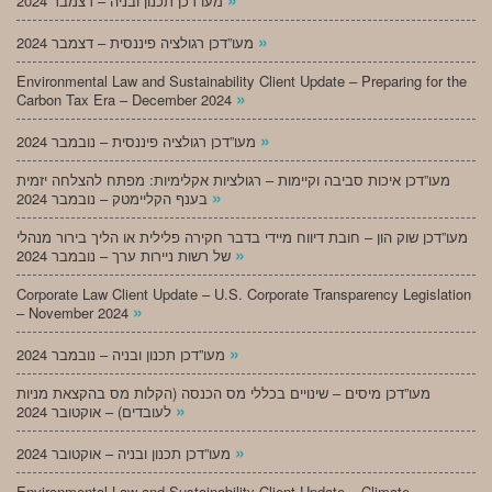
מעו”דכן תכנון ובניה – דצמבר 2024
»
מעו”דכן רגולציה פיננסית – דצמבר 2024
Environmental Law and Sustainability Client Update – Preparing for the
»
Carbon Tax Era – December 2024
»
מעו”דכן רגולציה פיננסית – נובמבר 2024
מעו”דכן איכות סביבה וקיימות – רגולציות אקלימיות: מפתח להצלחה יזמית
»
בענף הקליימטק – נובמבר 2024
מעו”דכן שוק הון – חובת דיווח מיידי בדבר חקירה פלילית או הליך בירור מנהלי
»
של רשות ניירות ערך – נובמבר 2024
Corporate Law Client Update – U.S. Corporate Transparency Legislation
»
– November 2024
»
מעו”דכן תכנון ובניה – נובמבר 2024
מעו”דכן מיסים – שינויים בכללי מס הכנסה (הקלות מס בהקצאת מניות
»
לעובדים) – אוקטובר 2024
»
מעו”דכן תכנון ובניה – אוקטובר 2024
Environmental Law and Sustainability Client Update – Climate