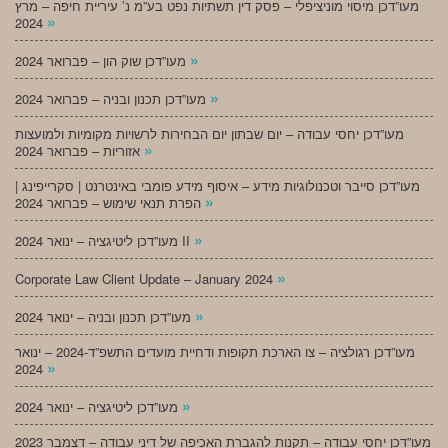
מעו”דכן מיסוי מוניציפלי – פסק דין תשתיות נפט בע”מ נ’ עיריית חיפה – מרץ
»
2024
»
מעו”דכן שוק הון – פברואר 2024
»
מעו”דכן תכנון ובניה – פברואר 2024
מעו”דכן יחסי עבודה – יום שבתון יום הבחירות לרשויות מקומיות ולמועצות
»
אזוריות – פברואר 2024
מעו”דכן סייבר וטכנולוגיות מידע – איסוף מידע פומבי באינטרנט | סקרייפינג |
»
הפרת תנאי שימוש – פברואר 2024
»
מעו”דכן ליטיגציה – ינואר 2024 II
»
Corporate Law Client Update – January 2024
»
מעו”דכן תכנון ובניה – ינואר 2024
מעו”דכן רגולציה – צו הארכת תקופות ודחיית מועדים התשפ”ד-2024 – ינואר
»
2024
»
מעו”דכן ליטיגציה – ינואר 2024
מעו”דכן יחסי עבודה – תקנות להגברת האכיפה של דיני עבודה – דצמבר 2023