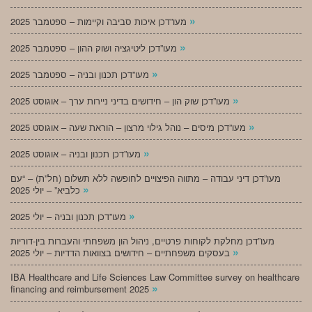
»
מעו”דכן איכות סביבה וקיימות – ספטמבר 2025
»
מעו”דכן ליטיגציה ושוק ההון – ספטמבר 2025
»
מעו”דכן תכנון ובניה – ספטמבר 2025
»
מעו”דכן שוק הון – חידושים בדיני ניירות ערך – אוגוסט 2025
»
מעו”דכן מיסים – נוהל גילוי מרצון – הוראת שעה – אוגוסט 2025
»
מעו”דכן תכנון ובניה – אוגוסט 2025
מעו”דכן דיני עבודה – מתווה הפיצויים לחופשה ללא תשלום (חל”ת) – “עם
»
כלביא” – יולי 2025
»
מעו”דכן תכנון ובניה – יולי 2025
מעו”דכן מחלקת לקוחות פרטיים, ניהול הון משפחתי והעברות בין-דוריות
»
בעסקים משפחתיים – חידושים בצוואות הדדיות – יולי 2025
IBA Healthcare and Life Sciences Law Committee survey on healthcare
»
financing and reimbursement 2025