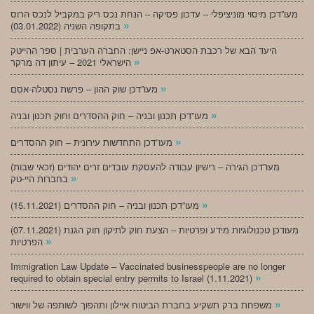
מעו”דכן מיסוי מוניציפלי – עדכון פסיקה – הנחת נכס ריק במקביל לנכס הרוס
»
בתקופה השניה (03.01.2022)
היעד הבא של רכבת הסטארט-אפ ניישן: החברה הערבית | ספר ההייטק
»
הישראלי 2021 – עיתון דה מרקר
»
מעו”דכן שוק ההון – פרשת נסטלה-אסם
»
מעו”דכן תכנון ובניה – חוק ההסדרים וחוק תכנון ובניה
»
מעו”דכן התחדשות עירונית – חוק ההסדרים
מעו”דכן הגירה – רישיון עבודה להעסקת עובדים זרים יהודים (זכאי שבות)
»
בחברות היי-טק
»
מעו”דכן תכנון ובניה – חוק ההסדרים (15.11.2021)
(07.11.2021) מעודכן טכנולוגיות מידע ופרטיות – הצעת חוק לתיקון חוק הגנת
»
הפרטיות
Immigration Law Update – Vaccinated businesspeople are no longer
»
required to obtain special entry permits to Israel (1.11.2021)
»
משפחת ברק תשקיע בחברת הביטוח איילון ותהפוך לשותפה של ווישור