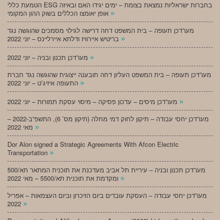
הטמעת כללי ESG בחברות ישראליות נמצאת בצומת – ימים יגידו האם ובאיזה
»
אופן יאומצו הכללים בשוק ההון המקומי
מעו”דכן תעופה – בית המשפט דחה דרישה לגילוי מסמכים שהוגשה נגד
»
בריטיש איירוויז ודלתא איירליינס – יוני 2022
»
מעו”דכן תכנון ובניה – יוני 2022
מעו”דכן תעופה – בית המשפט העליון דחה תובענה ייצוגית שהוגשה נגד חברת
»
התעופה איזיג’ט – יוני 2022
»
מעו”דכן מיסים – עדכון פסיקה – מיסוי עסקת תמורות – יוני 2022
מעו”דכן יחסי עבודה – תיקון לחוק דמי מחלה (תיקון מס’ 6), התשפ”ב-2022 –
»
מאי 2022
Dor Alon signed a Strategic Agreements With Afcon Electric
»
Transportation
מעו”דכן תכנון ובניה – עיריית תל אביב מעדכנת את תוכנית המתאר תא/500
»
ומקדמת את תוכנית תא/5500 – מאי 2022
מעו”דכן יחסי עבודה – העסקת עובדים ביום הזיכרון וביום העצמאות – אפריל
»
2022