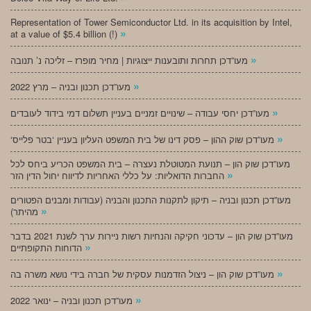
Representation of Tower Semiconductor Ltd. in its acquisition by Intel,
»
at a value of $5.4 billion (!)
»
מעו”דכן תחרות ותובענות ייצוגיות | מחיר מופרז – זליכה נ’ תנובה
»
מעו”דכן תכנון ובניה – מרץ 2022
»
מעו”דכן יחסי עבודה – שינויים זמניים בעניין תשלום דמי בידוד לעובדים
»
‘מעו”דכן שוק ההון – פסק דינו של בית המשפט העליון בעניין ‘בטר פלייס
מעו”דכן שוק הון – תנועת המטוטלת נעצרה – בית המשפט הכריע ביחס לכל
»
החברות הדואליות: על כללי האחריות לדיווח יחול הדין הזר
מעו”דכן תכנון ובניה – תיקון לתקנות התכנון והבניה (עבודות ומבנים הפטורים
»
מהיתר)
מעו”דכן שוק הון – עדכוני חקיקה והנחיות רשות ניירות ערך לשנת 2021 בדבר
»
הדוחות התקופתיים
»
מעו”דכן שוק הון – ניצול הזדמנות עסקית של חברה בידי נושא משרה בה
»
מעו”דכן תכנון ובניה – ינואר 2022