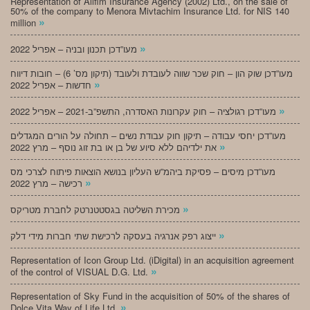
Representation of Alifim Insurance Agency (2002) Ltd., on the sale of
50% of the company to Menora Mivtachim Insurance Ltd. for NIS 140
»
million
»
מעו”דכן תכנון ובניה – אפריל 2022
מעו”דכן שוק הון – חוק שכר שווה לעובדת ולעובד (תיקון מס’ 6) – חובות דיווח
»
חדשות – אפריל 2022
»
מעו”דכן רגולציה – חוק עקרונות האסדרה, התשפ”ב-2021 – אפריל 2022
מעו”דכן יחסי עבודה – תיקון חוק עבודת נשים – תחולה על הורים המגדלים
»
את ילדיהם ללא סיוע של בן או בת זוג נוסף – מרץ 2022
מעו”דכן מיסים – פסיקת ביהמ”ש העליון בנושא הוצאות פיתוח לצרכי מס
»
רכישה – מרץ 2022
»
מכירת השליטה בגסטטנרטק לחברת מטריקס
»
ייצוג רפק אנרגיה בעסקה לרכישת שתי חברות מידי דלק
Representation of Icon Group Ltd. (iDigital) in an acquisition agreement
»
of the control of VISUAL D.G. Ltd.
Representation of Sky Fund in the acquisition of 50% of the shares of
»
Dolce Vita Way of Life Ltd.