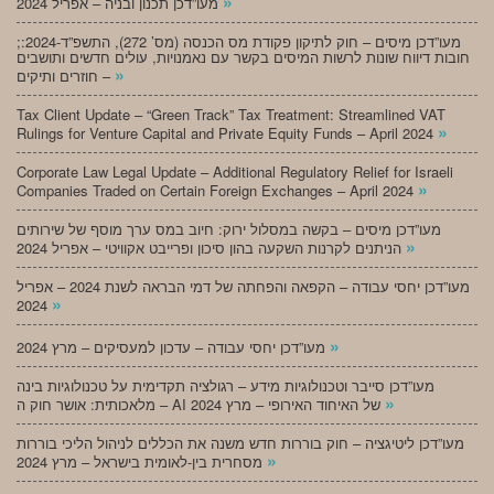
»
מעו”דכן תכנון ובניה – אפריל 2024
;מעו”דכן מיסים – חוק לתיקון פקודת מס הכנסה (מס’ 272), התשפ”ד-2024:
חובות דיווח שונות לרשות המיסים בקשר עם נאמנויות, עולים חדשים ותושבים
»
חוזרים ותיקים –
Tax Client Update – “Green Track” Tax Treatment: Streamlined VAT
»
Rulings for Venture Capital and Private Equity Funds – April 2024
Corporate Law Legal Update – Additional Regulatory Relief for Israeli
»
Companies Traded on Certain Foreign Exchanges – April 2024
מעו”דכן מיסים – בקשה במסלול ירוק: חיוב במס ערך מוסף של שירותים
»
הניתנים לקרנות השקעה בהון סיכון ופרייבט אקוויטי – אפריל 2024
מעו”דכן יחסי עבודה – הקפאה והפחתה של דמי הבראה לשנת 2024 – אפריל
»
2024
»
מעו”דכן יחסי עבודה – עדכון למעסיקים – מרץ 2024
מעו”דכן סייבר וטכנולוגיות מידע – רגולציה תקדימית על טכנולוגיות בינה
»
מלאכותית: אושר חוק ה – AI של האיחוד האירופי – מרץ 2024
מעו”דכן ליטיגציה – חוק בוררות חדש משנה את הכללים לניהול הליכי בוררות
»
מסחרית בין-לאומית בישראל – מרץ 2024