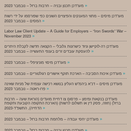
»
מעו”דכן תכנון ובניה – חרבות ברזל – נובמבר 2023
מעו”דכן מיסים – מתווי המענקים והפיצויים השונים כפי שפורסמו על ידי רשות
»
המסים – נובמבר 2023
Labor Law Client Update – A Guide for Employers – “Iron Swords” War –
»
November 2023
מעו”דכן רה-לוקיישן וניוד כישרונות גלובלי – הקצאה חדשה לקבלת היתרים
»
להעסקת עובדים זרים בענפי התעשייה – נובמבר 2023
»
מעו”דכן מיסוי מוניציפלי – נובמבר 2023
»
מעו”דכן איכות הסביבה – הארכת תוקף אישורים רגולטוריים – נובמבר 2023
מעו”דכן מיסים – דנ”א ביהמ”ש העליון בנושא רכישה עצמית של מניות שאינה
»
פרו-ראטה – נובמבר 2023
מעו”דכן בנקאות ומימון – פרסום צו דחיית מועדים (הוראת שעה – חרבות
ברזל) (חוזה, פסק דין או תשלום לרשות) (הארכת התקופה הקובעת ותקופת
»
הדחייה), התשפ”ד-2023
»
מעו”דכן יחסי עבודה – מלחמת חרבות ברזל – נובמבר 2023
»
מעו”דכן תכנון ובניה – חרבות ברזל – נובמבר 2023