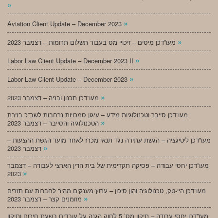
»
»
Aviation Client Update – December 2023
»
מעו”דכן מיסים – זיכויי מס בעבור תשלום תרומות – דצמבר 2023
»
Labor Law Client Update – December 2023 II
»
Labor Law Client Update – December 2023
»
מעו”דכן תכנון ובניה – דצמבר 2023
מעו”דכן סייבר וטכנולוגיות מידע – עיגון סמכויות נרחבות לשב”כ בזירת
»
הטכנולוגיה והסייבר – דצמבר 2023
מעו”דכן ליטיגציה – הגשת עתירה נגד תנאי מכרז לאחר מועד הגשת ההצעות –
»
דצמבר 2023
מעו”דכן יחסי עבודה – פסיקה תקדימית של בית הדין הארצי לעבודה – דצמבר
»
2023
מעו”דכן היי-טק, טכנולוגיה והון סיכון – ערוץ מענקים מהיר לחברות עם תזרים
»
מזומנים קצר – דצמבר 2023
מעו”דכן יחסי עבודה – תיקון מס’ 5 לחוק הגנה על עובדים בשעת חירום ותיקון