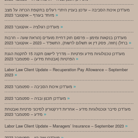
מעו”דכן איכות הסביבה – עדכון בעניין היתרי רעלים בתקופת הכרזה על מצב
»
מיוחד בעורף – אוקטובר 2023
»
מעו”דכן רגולציה – אוקטובר 2023
מעו”דכן בנקאות ומימון – פרסום חוק דחיית מועדים (הוראת שעה – חרבות
»
ברזל) (חוזה, פסק דין או תשלום לרשות), התשפ”ד – 2023 – אוקטובר 2023
מעו”דכן טכנולוגיות מידע ופרטיות – מדריך ליישום תקנה 15 לתקנות הגנת
»
הפרטיות (אבטחת מידע) – ספטמבר 2023
Labor Law Client Update – Recuperation Pay Allowance – September
»
2023
»
מעו”דכן איכות הסביבה – ספטמבר 2023
»
מעו”דכן תכנון ובניה – ספטמבר 2023
מעו”דכן סייבר וטכנולוגיות מידע – אחריות דירקטוריון לסיכוני פרטיות ואבטחת
»
מידע – ספטמבר 2023
»
Labor Law Client Update – Managers’ Insurance – September 2023
»
מעו”דכן שוק הון – ספטמבר 2023