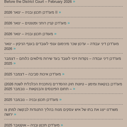
»
Before the District Court – February 2026
»
מעו”דכן תכנון ובניה – ינואר 2026 II
»
מעו”דכן קניין רוחני ופטנטים – ינואר 2026
»
מעודכן תכנון ובניה – ינואר 2026
מעו”דכן דיני עבודה – עדכון שכר מינימום ענפי לעובדים בענף הניקיון – ינואר
»
2026
מעו”דכן דיני עבודה – נקודות זיכוי לעובד בעד שירות מילואים כלוחם – דצמבר
»
2025
»
מעו”דכן איכות סביבה – דצמבר 2025
מעו”דכן בנקאות ומימון – טיוטת חוק ההסדרים (התכנית הכלכלית לשנת 2026)
»
– תחום הפיננסים והבנקאות – נובמבר 2025
»
מעו”דכן תכנון ובניה – נובמבר 2025
משרדנו ייצג את בתו של איש עסקים מנוח בהליך התנגדות לבקשה למתן צו
»
ירושה
»
מעו”דכן תכנון ובניה – אוקטובר 2025