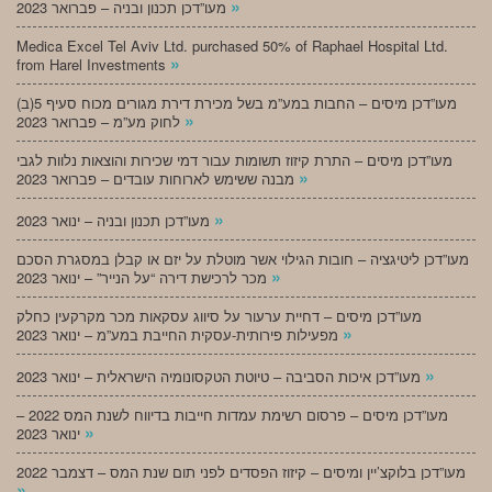
»
מעו”דכן תכנון ובניה – פברואר 2023
Medica Excel Tel Aviv Ltd. purchased 50% of Raphael Hospital Ltd.
»
from Harel Investments
מעו”דכן מיסים – החבות במע”מ בשל מכירת דירת מגורים מכוח סעיף 5(ב)
»
לחוק מע”מ – פברואר 2023
מעו”דכן מיסים – התרת קיזוז תשומות עבור דמי שכירות והוצאות נלוות לגבי
»
מבנה ששימש לארוחות עובדים – פברואר 2023
»
מעו”דכן תכנון ובניה – ינואר 2023
מעו”דכן ליטיגציה – חובות הגילוי אשר מוטלת על יזם או קבלן במסגרת הסכם
»
מכר לרכישת דירה “על הנייר” – ינואר 2023
מעו”דכן מיסים – דחיית ערעור על סיווג עסקאות מכר מקרקעין כחלק
»
מפעילות פירותית-עסקית החייבת במע”מ – ינואר 2023
»
מעו”דכן איכות הסביבה – טיוטת הטקסונומיה הישראלית – ינואר 2023
מעו”דכן מיסים – פרסום רשימת עמדות חייבות בדיווח לשנת המס 2022 –
»
ינואר 2023
מעו”דכן בלוקצ’יין ומיסים – קיזוז הפסדים לפני תום שנת המס – דצמבר 2022
»