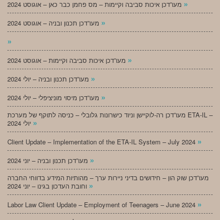
»
מעו”דכן איכות סביבה וקיימות – מס פחמן כבר כאן – אוגוסט 2024
»
מעו”דכן תכנון ובניה – אוגוסט 2024
»
»
מעו”דכן איכות סביבה וקיימות – אוגוסט 2024
»
מעו”דכן תכנון ובניה – יולי 2024
»
מעו”דכן מיסוי מוניציפלי – יולי 2024
מעו”דכן רה-לוקיישן וניוד כישרונות גלובלי – כניסה לתוקף של מערכת ETA-IL –
»
יולי 2024
»
Client Update – Implementation of the ETA-IL System – July 2024
»
מעו”דכן תכנון ובניה – יוני 2024
מעו”דכן שוק הון – חידושים בדיני ניירות ערך – מהותיות המידע בדווחי החברה
»
וחובת העדכון בגינו – יוני 2024
»
Labor Law Client Update – Employment of Teenagers – June 2024