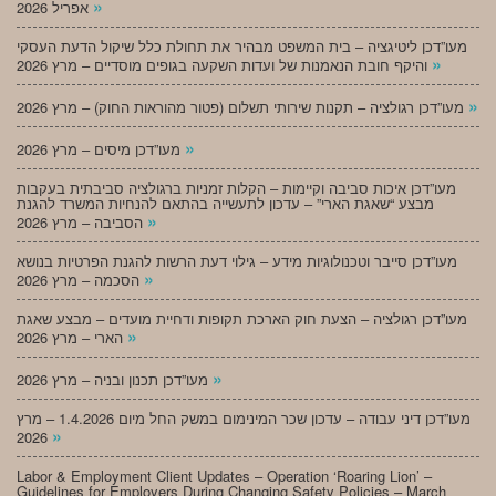
»
אפריל 2026
מעו”דכן ליטיגציה – בית המשפט מבהיר את תחולת כלל שיקול הדעת העסקי
»
והיקף חובת הנאמנות של ועדות השקעה בגופים מוסדיים – מרץ 2026
»
מעו”דכן רגולציה – תקנות שירותי תשלום (פטור מהוראות החוק) – מרץ 2026
»
מעו”דכן מיסים – מרץ 2026
מעו”דכן איכות סביבה וקיימות – הקלות זמניות ברגולציה סביבתית בעקבות
מבצע “שאגת הארי” – עדכון לתעשייה בהתאם להנחיות המשרד להגנת
»
הסביבה – מרץ 2026
מעו”דכן סייבר וטכנולוגיות מידע – גילוי דעת הרשות להגנת הפרטיות בנושא
»
הסכמה – מרץ 2026
מעו”דכן רגולציה – הצעת חוק הארכת תקופות ודחיית מועדים – מבצע שאגת
»
הארי – מרץ 2026
»
מעו”דכן תכנון ובניה – מרץ 2026
מעו”דכן דיני עבודה – עדכון שכר המינימום במשק החל מיום 1.4.2026 – מרץ
»
2026
Labor & Employment Client Updates – Operation ‘Roaring Lion’ –
Guidelines for Employers During Changing Safety Policies – March