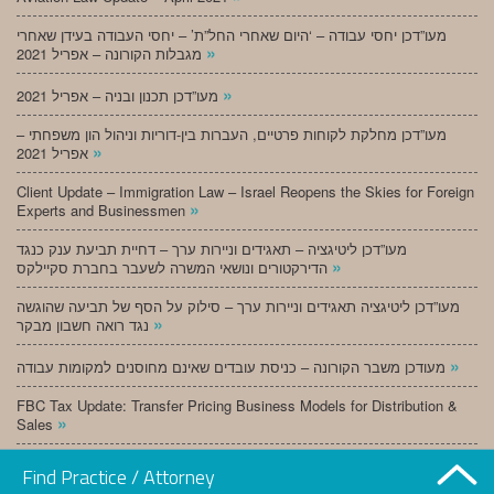
מעו”דכן יחסי עבודה – ‘היום שאחרי החל”ת’ – יחסי העבודה בעידן שאחרי
»
מגבלות הקורונה – אפריל 2021
»
מעו”דכן תכנון ובניה – אפריל 2021
מעו”דכן מחלקת לקוחות פרטיים, העברות בין-דוריות וניהול הון משפחתי –
»
אפריל 2021
Client Update – Immigration Law – Israel Reopens the Skies for Foreign
»
Experts and Businessmen
מעו”דכן ליטיגציה – תאגידים וניירות ערך – דחיית תביעת ענק כנגד
»
הדירקטורים ונושאי המשרה לשעבר בחברת סקיילקס
מעו”דכן ליטיגציה תאגידים וניירות ערך – סילוק על הסף של תביעה שהוגשה
»
נגד רואה חשבון מבקר
»
מעודכן משבר הקורונה – כניסת עובדים שאינם מחוסנים למקומות עבודה
FBC Tax Update: Transfer Pricing Business Models for Distribution &
»
Sales
»
מעו”דכן תכנון ובניה – מרץ 2021
Find Practice / Attorney