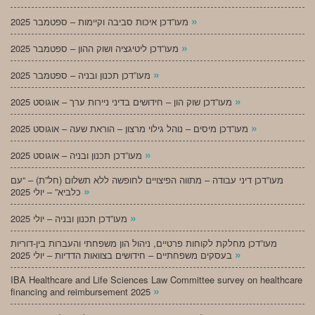
»
מעו”דכן איכות סביבה וקיימות – ספטמבר 2025
»
מעו”דכן ליטיגציה ושוק ההון – ספטמבר 2025
»
מעו”דכן תכנון ובניה – ספטמבר 2025
»
מעו”דכן שוק הון – חידושים בדיני ניירות ערך – אוגוסט 2025
»
מעו”דכן מיסים – נוהל גילוי מרצון – הוראת שעה – אוגוסט 2025
»
מעו”דכן תכנון ובניה – אוגוסט 2025
מעו”דכן דיני עבודה – מתווה הפיצויים לחופשה ללא תשלום (חל”ת) – “עם
»
כלביא” – יולי 2025
»
מעו”דכן תכנון ובניה – יולי 2025
מעו”דכן מחלקת לקוחות פרטיים, ניהול הון משפחתי והעברות בין-דוריות
»
בעסקים משפחתיים – חידושים בצוואות הדדיות – יולי 2025
IBA Healthcare and Life Sciences Law Committee survey on healthcare
»
financing and reimbursement 2025