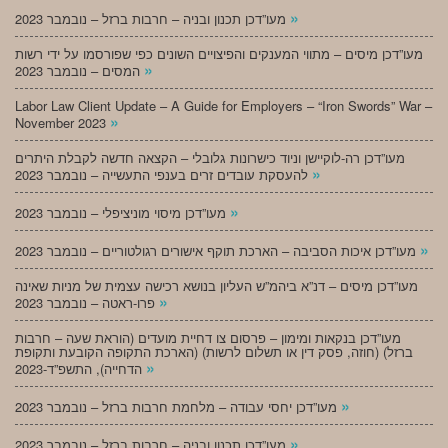
»
מעו”דכן תכנון ובניה – חרבות ברזל – נובמבר 2023
מעו”דכן מיסים – מתווי המענקים והפיצויים השונים כפי שפורסמו על ידי רשות
»
המסים – נובמבר 2023
Labor Law Client Update – A Guide for Employers – “Iron Swords” War –
»
November 2023
מעו”דכן רה-לוקיישן וניוד כישרונות גלובלי – הקצאה חדשה לקבלת היתרים
»
להעסקת עובדים זרים בענפי התעשייה – נובמבר 2023
»
מעו”דכן מיסוי מוניציפלי – נובמבר 2023
»
מעו”דכן איכות הסביבה – הארכת תוקף אישורים רגולטוריים – נובמבר 2023
מעו”דכן מיסים – דנ”א ביהמ”ש העליון בנושא רכישה עצמית של מניות שאינה
»
פרו-ראטה – נובמבר 2023
מעו”דכן בנקאות ומימון – פרסום צו דחיית מועדים (הוראת שעה – חרבות
ברזל) (חוזה, פסק דין או תשלום לרשות) (הארכת התקופה הקובעת ותקופת
»
הדחייה), התשפ”ד-2023
»
מעו”דכן יחסי עבודה – מלחמת חרבות ברזל – נובמבר 2023
»
מעו”דכן תכנון ובניה – חרבות ברזל – נובמבר 2023