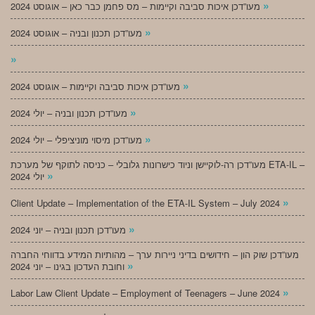
»
מעו”דכן איכות סביבה וקיימות – מס פחמן כבר כאן – אוגוסט 2024
»
מעו”דכן תכנון ובניה – אוגוסט 2024
»
»
מעו”דכן איכות סביבה וקיימות – אוגוסט 2024
»
מעו”דכן תכנון ובניה – יולי 2024
»
מעו”דכן מיסוי מוניציפלי – יולי 2024
מעו”דכן רה-לוקיישן וניוד כישרונות גלובלי – כניסה לתוקף של מערכת ETA-IL –
»
יולי 2024
»
Client Update – Implementation of the ETA-IL System – July 2024
»
מעו”דכן תכנון ובניה – יוני 2024
מעו”דכן שוק הון – חידושים בדיני ניירות ערך – מהותיות המידע בדווחי החברה
»
וחובת העדכון בגינו – יוני 2024
»
Labor Law Client Update – Employment of Teenagers – June 2024