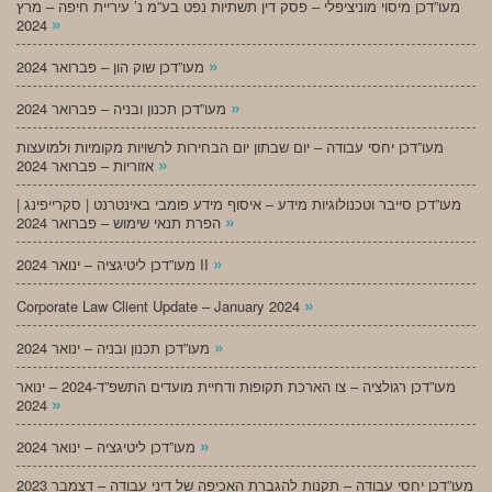
מעו”דכן מיסוי מוניציפלי – פסק דין תשתיות נפט בע”מ נ’ עיריית חיפה – מרץ
»
2024
»
מעו”דכן שוק הון – פברואר 2024
»
מעו”דכן תכנון ובניה – פברואר 2024
מעו”דכן יחסי עבודה – יום שבתון יום הבחירות לרשויות מקומיות ולמועצות
»
אזוריות – פברואר 2024
מעו”דכן סייבר וטכנולוגיות מידע – איסוף מידע פומבי באינטרנט | סקרייפינג |
»
הפרת תנאי שימוש – פברואר 2024
»
מעו”דכן ליטיגציה – ינואר 2024 II
»
Corporate Law Client Update – January 2024
»
מעו”דכן תכנון ובניה – ינואר 2024
מעו”דכן רגולציה – צו הארכת תקופות ודחיית מועדים התשפ”ד-2024 – ינואר
»
2024
»
מעו”דכן ליטיגציה – ינואר 2024
מעו”דכן יחסי עבודה – תקנות להגברת האכיפה של דיני עבודה – דצמבר 2023