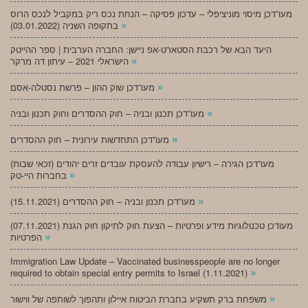
מעו”דכן מיסוי מוניציפלי – עדכון פסיקה – הנחת נכס ריק במקביל לנכס הרוס
»
בתקופה השניה (03.01.2022)
היעד הבא של רכבת הסטארט-אפ ניישן: החברה הערבית | ספר ההייטק
»
הישראלי 2021 – עיתון דה מרקר
»
מעו”דכן שוק ההון – פרשת נסטלה-אסם
»
מעו”דכן תכנון ובניה – חוק ההסדרים וחוק תכנון ובניה
»
מעו”דכן התחדשות עירונית – חוק ההסדרים
מעו”דכן הגירה – רישיון עבודה להעסקת עובדים זרים יהודים (זכאי שבות)
»
בחברות היי-טק
»
מעו”דכן תכנון ובניה – חוק ההסדרים (15.11.2021)
(07.11.2021) מעודכן טכנולוגיות מידע ופרטיות – הצעת חוק לתיקון חוק הגנת
»
הפרטיות
Immigration Law Update – Vaccinated businesspeople are no longer
»
required to obtain special entry permits to Israel (1.11.2021)
»
משפחת ברק תשקיע בחברת הביטוח איילון ותהפוך לשותפה של ווישור