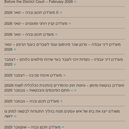
»
Before the District Court – February 2026
»
מעו”דכן תכנון ובניה – ינואר 2026 II
»
מעו”דכן קניין רוחני ופטנטים – ינואר 2026
»
מעודכן תכנון ובניה – ינואר 2026
מעו”דכן דיני עבודה – עדכון שכר מינימום ענפי לעובדים בענף הניקיון – ינואר
»
2026
מעו”דכן דיני עבודה – נקודות זיכוי לעובד בעד שירות מילואים כלוחם – דצמבר
»
2025
»
מעו”דכן איכות סביבה – דצמבר 2025
מעו”דכן בנקאות ומימון – טיוטת חוק ההסדרים (התכנית הכלכלית לשנת 2026)
»
– תחום הפיננסים והבנקאות – נובמבר 2025
»
מעו”דכן תכנון ובניה – נובמבר 2025
משרדנו ייצג את בתו של איש עסקים מנוח בהליך התנגדות לבקשה למתן צו
»
ירושה
»
מעו”דכן תכנון ובניה – אוקטובר 2025