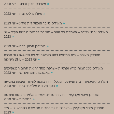
»
מעו”דכן תכנון ובניה – יולי 2023
»
מעו”דכן ליטיגציה – יוני 2023
»
מעו”דכן סייבר וטכנולוגיות מידע – יוני 2023
מעו”דכן יחסי עבודה – העסקת בני נוער – תזכורת לקראת חופשת הקיץ – יוני
»
2023
»
מעו”דכן תכנון ובניה – יוני 2023
מעו”דכן תעופה – בית המשפט דחה תובענה ייצוגית שהוגשה נגד חברת
»
השילוח DHL – יוני 2023
מעו”דכן טכנולוגיות מידע ופרטיות – צרפת מסדירה את תחום המשפיענים
»
באמצעות חוק תקדימי – יוני 2023
מעו”דכן ליטיגציה – בית המשפט הכלכלי דחה בקשה להיתר המצאה בתביעה
»
בסך של כ-2 מיליארד ש”ח – יוני 2023
מעו”דכן מיסוי מקרקעין – חוק ההסדרים אושר במליאת הכנסת ופורסם
»
ברשומות – יוני 2023
מעו”דכן מיסוי מקרקעין – הארכת תוקף הטבות מס שבח בתמ”א 38 – מאי
»
2023