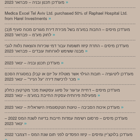
»
מעו”דכן תכנון ובניה – פברואר 2023
Medica Excel Tel Aviv Ltd. purchased 50% of Raphael Hospital Ltd.
»
from Harel Investments
מעו”דכן מיסים – החבות במע”מ בשל מכירת דירת מגורים מכוח סעיף 5(ב)
»
לחוק מע”מ – פברואר 2023
מעו”דכן מיסים – התרת קיזוז תשומות עבור דמי שכירות והוצאות נלוות לגבי
»
מבנה ששימש לארוחות עובדים – פברואר 2023
»
מעו”דכן תכנון ובניה – ינואר 2023
מעו”דכן ליטיגציה – חובות הגילוי אשר מוטלת על יזם או קבלן במסגרת הסכם
»
מכר לרכישת דירה “על הנייר” – ינואר 2023
מעו”דכן מיסים – דחיית ערעור על סיווג עסקאות מכר מקרקעין כחלק
»
מפעילות פירותית-עסקית החייבת במע”מ – ינואר 2023
»
מעו”דכן איכות הסביבה – טיוטת הטקסונומיה הישראלית – ינואר 2023
מעו”דכן מיסים – פרסום רשימת עמדות חייבות בדיווח לשנת המס 2022 –
»
ינואר 2023
מעו”דכן בלוקצ’יין ומיסים – קיזוז הפסדים לפני תום שנת המס – דצמבר 2022
»