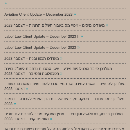
»
»
Aviation Client Update – December 2023
»
מעו”דכן מיסים – זיכויי מס בעבור תשלום תרומות – דצמבר 2023
»
Labor Law Client Update – December 2023 II
»
Labor Law Client Update – December 2023
»
מעו”דכן תכנון ובניה – דצמבר 2023
מעו”דכן סייבר וטכנולוגיות מידע – עיגון סמכויות נרחבות לשב”כ בזירת
»
הטכנולוגיה והסייבר – דצמבר 2023
מעו”דכן ליטיגציה – הגשת עתירה נגד תנאי מכרז לאחר מועד הגשת ההצעות –
»
דצמבר 2023
מעו”דכן יחסי עבודה – פסיקה תקדימית של בית הדין הארצי לעבודה – דצמבר
»
2023
מעו”דכן היי-טק, טכנולוגיה והון סיכון – ערוץ מענקים מהיר לחברות עם תזרים
»
מזומנים קצר – דצמבר 2023
מעו”דכן יחסי עבודה – תיקון מס’ 5 לחוק הגנה על עובדים בשעת חירום ותיקון