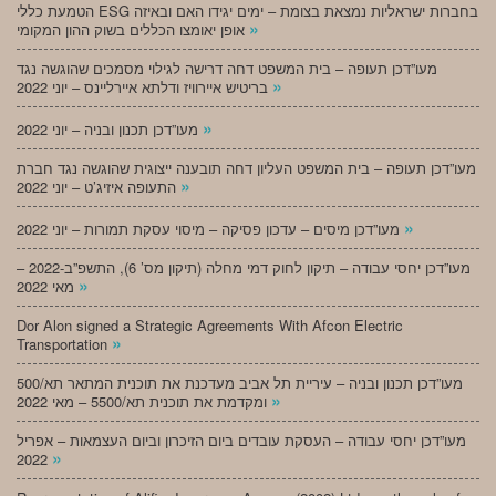
הטמעת כללי ESG בחברות ישראליות נמצאת בצומת – ימים יגידו האם ובאיזה
»
אופן יאומצו הכללים בשוק ההון המקומי
מעו”דכן תעופה – בית המשפט דחה דרישה לגילוי מסמכים שהוגשה נגד
»
בריטיש איירוויז ודלתא איירליינס – יוני 2022
»
מעו”דכן תכנון ובניה – יוני 2022
מעו”דכן תעופה – בית המשפט העליון דחה תובענה ייצוגית שהוגשה נגד חברת
»
התעופה איזיג’ט – יוני 2022
»
מעו”דכן מיסים – עדכון פסיקה – מיסוי עסקת תמורות – יוני 2022
מעו”דכן יחסי עבודה – תיקון לחוק דמי מחלה (תיקון מס’ 6), התשפ”ב-2022 –
»
מאי 2022
Dor Alon signed a Strategic Agreements With Afcon Electric
»
Transportation
מעו”דכן תכנון ובניה – עיריית תל אביב מעדכנת את תוכנית המתאר תא/500
»
ומקדמת את תוכנית תא/5500 – מאי 2022
מעו”דכן יחסי עבודה – העסקת עובדים ביום הזיכרון וביום העצמאות – אפריל
»
2022