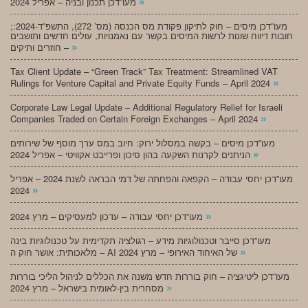
»
מעו”דכן תכנון ובניה – אפריל 2024
;מעו”דכן מיסים – חוק לתיקון פקודת מס הכנסה (מס’ 272), התשפ”ד-2024:
חובות דיווח שונות לרשות המיסים בקשר עם נאמנויות, עולים חדשים ותושבים
»
חוזרים ותיקים –
Tax Client Update – “Green Track” Tax Treatment: Streamlined VAT
»
Rulings for Venture Capital and Private Equity Funds – April 2024
Corporate Law Legal Update – Additional Regulatory Relief for Israeli
»
Companies Traded on Certain Foreign Exchanges – April 2024
מעו”דכן מיסים – בקשה במסלול ירוק: חיוב במס ערך מוסף של שירותים
»
הניתנים לקרנות השקעה בהון סיכון ופרייבט אקוויטי – אפריל 2024
מעו”דכן יחסי עבודה – הקפאה והפחתה של דמי הבראה לשנת 2024 – אפריל
»
2024
»
מעו”דכן יחסי עבודה – עדכון למעסיקים – מרץ 2024
מעו”דכן סייבר וטכנולוגיות מידע – רגולציה תקדימית על טכנולוגיות בינה
»
מלאכותית: אושר חוק ה – AI של האיחוד האירופי – מרץ 2024
מעו”דכן ליטיגציה – חוק בוררות חדש משנה את הכללים לניהול הליכי בוררות
»
מסחרית בין-לאומית בישראל – מרץ 2024