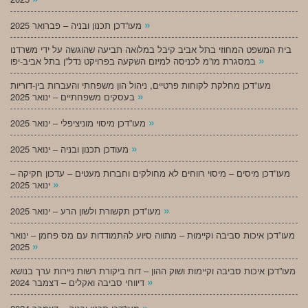
»
מעו”דכן תכנון ובניה – פברואר 2025
בית המשפט המחוזי בתל אביב קיבל במלואה תביעה שהוגשה על ידי משרדנו
»
במסגרת מו”מ לכניסה למיזם השקעה בפרויקט נדל”ן בתל אביב-יפו
מעו”דכן מחלקת לקוחות פרטיים, ניהול הון משפחתי והעברות בין-דוריות
»
בעסקים משפחתיים – ינואר 2025
»
מעו”דכן מיסוי מוניציפלי – ינואר 2025
»
מעודכן תכנון ובניה – ינואר 2025
מעו”דכן מיסים – מיסוי רווחים לא מחולקים וחברות מעטים – עדכון חקיקה –
»
ינואר 2025
»
מעו”דכן תקשורת ולשון הרע – ינואר 2025
מעו”דכן איכות סביבה וקיימות – מתווה סיוע להתמודדות עם מס פחמן – ינואר
»
2025
מעו”דכן איכות סביבה וקיימות ושוק ההון – דוח ביקורת רשות ניירות ערך בנושא
»
דיווחי סביבה ואקלים – דצמבר 2024
»