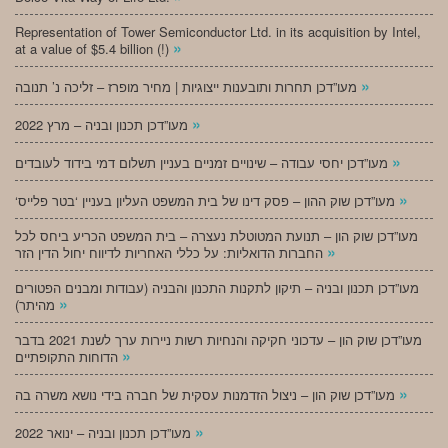
Representation of Tower Semiconductor Ltd. in its acquisition by Intel,
»
at a value of $5.4 billion (!)
»
מעו”דכן תחרות ותובענות ייצוגיות | מחיר מופרז – זליכה נ’ תנובה
»
מעו”דכן תכנון ובניה – מרץ 2022
»
מעו”דכן יחסי עבודה – שינויים זמניים בעניין תשלום דמי בידוד לעובדים
»
‘מעו”דכן שוק ההון – פסק דינו של בית המשפט העליון בעניין ‘בטר פלייס
מעו”דכן שוק הון – תנועת המטוטלת נעצרה – בית המשפט הכריע ביחס לכל
»
החברות הדואליות: על כללי האחריות לדיווח יחול הדין הזר
מעו”דכן תכנון ובניה – תיקון לתקנות התכנון והבניה (עבודות ומבנים הפטורים
»
מהיתר)
מעו”דכן שוק הון – עדכוני חקיקה והנחיות רשות ניירות ערך לשנת 2021 בדבר
»
הדוחות התקופתיים
»
מעו”דכן שוק הון – ניצול הזדמנות עסקית של חברה בידי נושא משרה בה
»
מעו”דכן תכנון ובניה – ינואר 2022