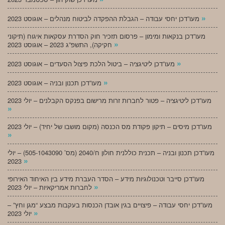
»
מעו”דכן יחסי עבודה – הגבלת ההפקדה לביטוח מנהלים – אוגוסט 2023
מעו”דכן בנקאות ומימון – פרסום תזכיר חוק הסדרת עסקאות איגוח (תיקוני
»
חקיקה), התשפ”ג 2023 – אוגוסט 2023
»
מעו”דכן ליטיגציה – ביטול הלכת פיצול הסעדים – אוגוסט 2023
»
מעו”דכן תכנון ובניה – אוגוסט 2023
מעו”דכן ליטיגציה – פטור לחברות זרות מרישום בפנקס הקבלנים – יולי 2023
»
מעו”דכן מיסים – תיקון פקודת מס הכנסה (מקום מושבו של יחיד) – יולי 2023
»
מעו”דכן תכנון ובניה – תכנית כוללנית חולון ח/2040 (מס’ 505-1043090) – יולי
»
2023
מעו”דכן סייבר וטכנולוגיות מידע – הסדר העברת מידע בין האיחוד האירופי
»
לחברות אמריקאיות – יולי 2023
מעו”דכן יחסי עבודה – פיצויים בגין אובדן הכנסות בעקבות מבצע “מגן וחץ” –
»
יולי 2023