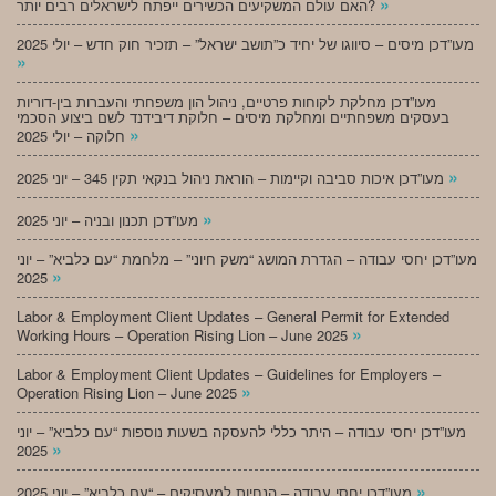
»
האם עולם המשקיעים הכשירים ייפתח לישראלים רבים יותר?
מעו”דכן מיסים – סיווגו של יחיד כ”תושב ישראל” – תזכיר חוק חדש – יולי 2025
»
מעו”דכן מחלקת לקוחות פרטיים, ניהול הון משפחתי והעברות בין-דוריות
בעסקים משפחתיים ומחלקת מיסים – חלוקת דיבידנד לשם ביצוע הסכמי
»
חלוקה – יולי 2025
»
מעו”דכן איכות סביבה וקיימות – הוראת ניהול בנקאי תקין 345 – יוני 2025
»
מעו”דכן תכנון ובניה – יוני 2025
מעו”דכן יחסי עבודה – הגדרת המושג “משק חיוני” – מלחמת “עם כלביא” – יוני
»
2025
Labor & Employment Client Updates – General Permit for Extended
»
Working Hours – Operation Rising Lion – June 2025
Labor & Employment Client Updates – Guidelines for Employers –
»
Operation Rising Lion – June 2025
מעו”דכן יחסי עבודה – היתר כללי להעסקה בשעות נוספות “עם כלביא” – יוני
»
2025
»
מעו”דכן יחסי עבודה – הנחיות למעסיקים – “עם כלביא” – יוני 2025