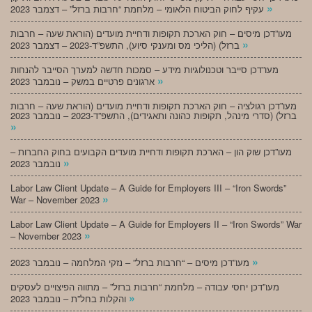
»
עקיף לחוק הביטוח הלאומי – מלחמת “חרבות ברזל” – דצמבר 2023
מעו”דכן מיסים – חוק הארכת תקופות ודחיית מועדים (הוראת שעה – חרבות
»
ברזל) (הליכי מס ומענקי סיוע), התשפ”ד-2023 – דצמבר 2023
מעו”דכן סייבר וטכנולוגיות מידע – סמכות חדשה למערך הסייבר להנחות
»
ארגונים פרטיים במשק – נובמבר 2023
מעו”דכן רגולציה – חוק הארכת תקופות ודחיית מועדים (הוראת שעה – חרבות
ברזל) (סדרי מינהל, תקופות כהונה ותאגידים), התשפ”ד-2023 – נובמבר 2023
»
מעו”דכן שוק הון – הארכת תקופות ודחיית מועדים הקבועים בחוק החברות –
»
נובמבר 2023
Labor Law Client Update – A Guide for Employers III – “Iron Swords”
»
War – November 2023
Labor Law Client Update – A Guide for Employers II – “Iron Swords” War
»
– November 2023
»
מעו”דכן מיסים – “חרבות ברזל” – נזקי המלחמה – נובמבר 2023
מעו”דכן יחסי עבודה – מלחמת “חרבות ברזל” – מתווה הפיצויים לעסקים
»
והקלות בחל”ת – נובמבר 2023