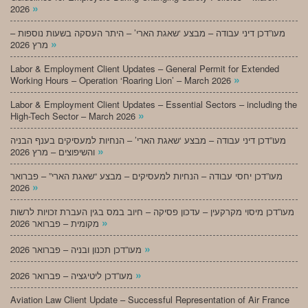
»
2026
מעו”דכן דיני עבודה – מבצע ‘שאגת הארי’ – היתר העסקה בשעות נוספות –
»
מרץ 2026
Labor & Employment Client Updates – General Permit for Extended
»
Working Hours – Operation ‘Roaring Lion’ – March 2026
Labor & Employment Client Updates – Essential Sectors – including the
»
High-Tech Sector – March 2026
מעו”דכן דיני עבודה – מבצע ‘שאגת הארי’ – הנחיות למעסיקים בענף הבניה
»
והשיפוצים – מרץ 2026
מעו”דכן יחסי עבודה – הנחיות למעסיקים – מבצע “שאגת הארי” – פברואר
»
2026
מעו”דכן מיסוי מקרקעין – עדכון פסיקה – חיוב במס בגין העברת זכויות לרשות
»
מקומית – פברואר 2026
»
מעו”דכן תכנון ובניה – פברואר 2026
»
מעו”דכן ליטיגציה – פברואר 2026
Aviation Law Client Update – Successful Representation of Air France