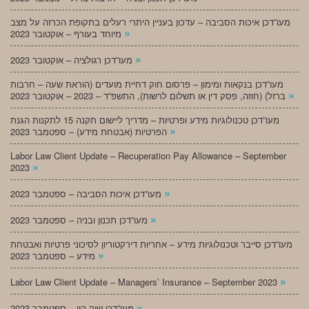
מעו”דכן איכות הסביבה – עדכון בעניין היתרי רעלים בתקופת הכרזה על מצב
»
מיוחד בעורף – אוקטובר 2023
»
מעו”דכן רגולציה – אוקטובר 2023
מעו”דכן בנקאות ומימון – פרסום חוק דחיית מועדים (הוראת שעה – חרבות
»
ברזל) (חוזה, פסק דין או תשלום לרשות), התשפ”ד – 2023 – אוקטובר 2023
מעו”דכן טכנולוגיות מידע ופרטיות – מדריך ליישום תקנה 15 לתקנות הגנת
»
הפרטיות (אבטחת מידע) – ספטמבר 2023
Labor Law Client Update – Recuperation Pay Allowance – September
»
2023
»
מעו”דכן איכות הסביבה – ספטמבר 2023
»
מעו”דכן תכנון ובניה – ספטמבר 2023
מעו”דכן סייבר וטכנולוגיות מידע – אחריות דירקטוריון לסיכוני פרטיות ואבטחת
»
מידע – ספטמבר 2023
»
Labor Law Client Update – Managers’ Insurance – September 2023
»
מעו”דכן שוק הון – ספטמבר 2023