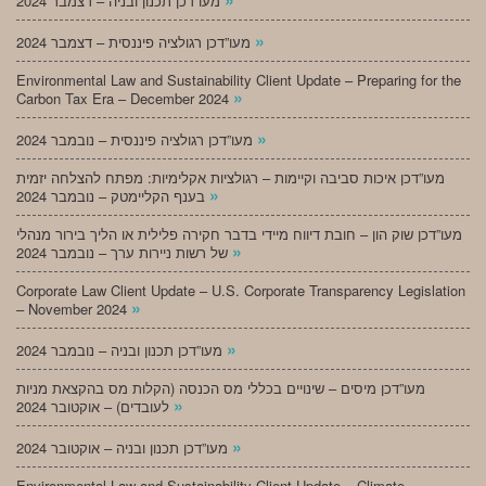
מעו”דכן תכנון ובניה – דצמבר 2024
»
מעו”דכן רגולציה פיננסית – דצמבר 2024
Environmental Law and Sustainability Client Update – Preparing for the
»
Carbon Tax Era – December 2024
»
מעו”דכן רגולציה פיננסית – נובמבר 2024
מעו”דכן איכות סביבה וקיימות – רגולציות אקלימיות: מפתח להצלחה יזמית
»
בענף הקליימטק – נובמבר 2024
מעו”דכן שוק הון – חובת דיווח מיידי בדבר חקירה פלילית או הליך בירור מנהלי
»
של רשות ניירות ערך – נובמבר 2024
Corporate Law Client Update – U.S. Corporate Transparency Legislation
»
– November 2024
»
מעו”דכן תכנון ובניה – נובמבר 2024
מעו”דכן מיסים – שינויים בכללי מס הכנסה (הקלות מס בהקצאת מניות
»
לעובדים) – אוקטובר 2024
»
מעו”דכן תכנון ובניה – אוקטובר 2024
Environmental Law and Sustainability Client Update – Climate