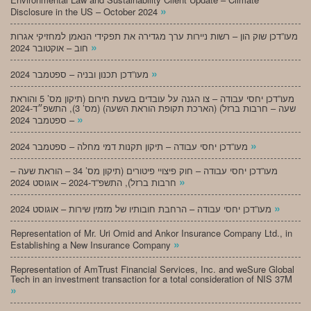
»
Disclosure in the US – October 2024
מעו”דכן שוק הון – רשות ניירות ערך מגדירה את תפקידי הנאמן למחזיקי אגרות
»
חוב – אוקטובר 2024
»
מעו”דכן תכנון ובניה – ספטמבר 2024
מעו”דכן יחסי עבודה – צו הגנה על עובדים בשעת חירום (תיקון מס’ 5 והוראת
שעה – חרבות ברזל) (הארכת תקופת הוראת השעה) (מס’ 3), התשפ״ד-2024
»
– ספטמבר 2024
»
מעו”דכן יחסי עבודה – תיקון תקנות דמי מחלה – ספטמבר 2024
מעו”דכן יחסי עבודה – חוק פיצויי פיטורים (תיקון מס’ 34 – הוראת שעה –
»
חרבות ברזל), התשפ”ד-2024 – אוגוסט 2024
»
מעו”דכן יחסי עבודה – הרחבת חובותיו של מזמין שירות – אוגוסט 2024
Representation of Mr. Uri Omid and Ankor Insurance Company Ltd., in
»
Establishing a New Insurance Company
Representation of AmTrust Financial Services, Inc. and weSure Global
Tech in an investment transaction for a total consideration of NIS 37M
»