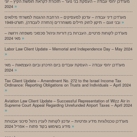
מעו”דכן יחסי עבודה – העסקת בני נוער – תזכורת לקראת חופשת הקיץ – יוני
»
2024
מעו”דכן דיני עבודה – עדכון למעסיקים – הרחבת ההגנות למשרתי מילואים
»
ובני זוגם – תיקון לחוק חיילים משוחררים (החזרה לעבודה), תש”ט-1949
מעו”דכן לקוחות פרטיים, העברות בין דוריות וניהול סכסוכי משפחה וירושה –
»
מאי 2024
Labor Law Client Update – Memorial and Independence Day – May 2024
»
מעו”דכן יחסי עבודה – העסקת עובדים ביום הזיכרון וביום העצמאות – מאי
»
2024
Tax Client Update – Amendment No. 272 to the Israel Income Tax
Ordinance: Reporting Obligations on Trusts and Individuals – April 2024
»
Aviation Law Client Update – Successful Representation of Wizz Air in
Supreme Court Appeal Regarding Unrefunded Airport Taxes – April 2024
»
מעו”דכן טכנולוגיות מידע ופרטיות – עדכון לקוחות לעניין ניהול סיכוני אבטחת
»
מידע בשימוש בקוד פתוח – אפריל 2024