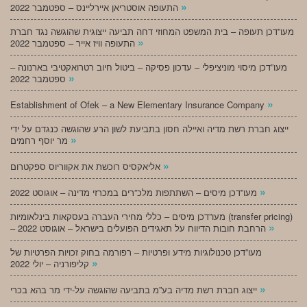
»
התעופה אוסטריאן איירליינס – ספטמבר 2022
מעו”דכן תעופה – בית המשפט המחוזי דחה תביעה ייצוגית שהוגשה נגד חברת
»
התעופה וויז אייר – ספטמבר 2022
מעו”דכן מיסוי מוניציפלי – עדכון פסיקה – ביטול חיוב רטרואקטיבי בארנונה –
»
ספטמבר 2022
»
Establishment of Ofek – a New Elementary Insurance Company
ייצוג חברת רשת מדיה ואיילה חסון בתביעת לשון הרע שהוגשה כנגדם על ידי
»
מר יוסף רחמים
»
אליאקסיס רוכשת את אקווריוס ספקטרום
»
מעו”דכן מיסים – השתתפות מלכ”רים במכרזי מדינה – אוגוסט 2022
מעו”דכן מיסים – כללי מחירי העברה בעסקאות בינלאומיות (transfer pricing)
»
– הרחבת חובות הדיווח על תאגידים הפועלים בישראל – אוגוסט 2022
מעו”דכן טכנולוגיות מידע ופרטיות – רפורמה בחוק זכויות הפרטיות של
»
קליפורניה – יולי 2022
»
ייצוג חברת רשת מדיה בע”מ בתביעה שהוגשה על-ידי מר בהא בכרי