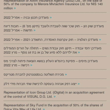
Representation of Alifim Insurance Agency (2002) Ltd., on the sale of
50% of the company to Menora Mivtachim Insurance Ltd. for NIS 140
»
million
»
מעו”דכן תכנון ובניה – אפריל 2022
מעו”דכן שוק הון – חוק שכר שווה לעובדת ולעובד (תיקון מס’ 6) – חובות דיווח
»
חדשות – אפריל 2022
»
מעו”דכן רגולציה – חוק עקרונות האסדרה, התשפ”ב-2021 – אפריל 2022
מעו”דכן יחסי עבודה – תיקון חוק עבודת נשים – תחולה על הורים המגדלים
»
את ילדיהם ללא סיוע של בן או בת זוג נוסף – מרץ 2022
מעו”דכן מיסים – פסיקת ביהמ”ש העליון בנושא הוצאות פיתוח לצרכי מס
»
רכישה – מרץ 2022
»
מכירת השליטה בגסטטנרטק לחברת מטריקס
»
ייצוג רפק אנרגיה בעסקה לרכישת שתי חברות מידי דלק
Representation of Icon Group Ltd. (iDigital) in an acquisition agreement
»
of the control of VISUAL D.G. Ltd.
Representation of Sky Fund in the acquisition of 50% of the shares of
»
Dolce Vita Way of Life Ltd.