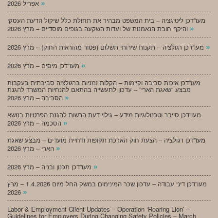
»
אפריל 2026
מעו”דכן ליטיגציה – בית המשפט מבהיר את תחולת כלל שיקול הדעת העסקי
»
והיקף חובת הנאמנות של ועדות השקעה בגופים מוסדיים – מרץ 2026
»
מעו”דכן רגולציה – תקנות שירותי תשלום (פטור מהוראות החוק) – מרץ 2026
»
מעו”דכן מיסים – מרץ 2026
מעו”דכן איכות סביבה וקיימות – הקלות זמניות ברגולציה סביבתית בעקבות
מבצע “שאגת הארי” – עדכון לתעשייה בהתאם להנחיות המשרד להגנת
»
הסביבה – מרץ 2026
מעו”דכן סייבר וטכנולוגיות מידע – גילוי דעת הרשות להגנת הפרטיות בנושא
»
הסכמה – מרץ 2026
מעו”דכן רגולציה – הצעת חוק הארכת תקופות ודחיית מועדים – מבצע שאגת
»
הארי – מרץ 2026
»
מעו”דכן תכנון ובניה – מרץ 2026
מעו”דכן דיני עבודה – עדכון שכר המינימום במשק החל מיום 1.4.2026 – מרץ
»
2026
Labor & Employment Client Updates – Operation ‘Roaring Lion’ –
Guidelines for Employers During Changing Safety Policies – March