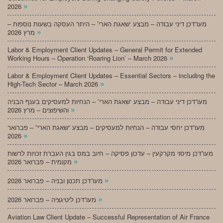
»
2026
מעו”דכן דיני עבודה – מבצע ‘שאגת הארי’ – היתר העסקה בשעות נוספות –
»
מרץ 2026
Labor & Employment Client Updates – General Permit for Extended
»
Working Hours – Operation ‘Roaring Lion’ – March 2026
Labor & Employment Client Updates – Essential Sectors – including the
»
High-Tech Sector – March 2026
מעו”דכן דיני עבודה – מבצע ‘שאגת הארי’ – הנחיות למעסיקים בענף הבניה
»
והשיפוצים – מרץ 2026
מעו”דכן יחסי עבודה – הנחיות למעסיקים – מבצע “שאגת הארי” – פברואר
»
2026
מעו”דכן מיסוי מקרקעין – עדכון פסיקה – חיוב במס בגין העברת זכויות לרשות
»
מקומית – פברואר 2026
»
מעו”דכן תכנון ובניה – פברואר 2026
»
מעו”דכן ליטיגציה – פברואר 2026
Aviation Law Client Update – Successful Representation of Air France