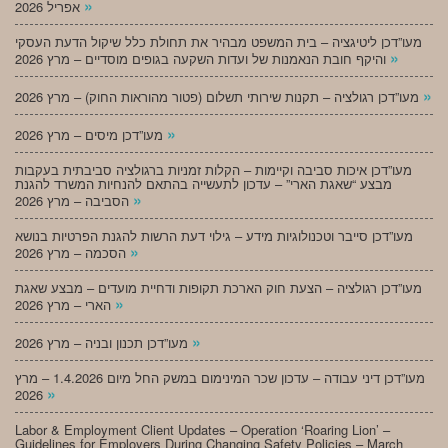
»
אפריל 2026
מעו”דכן ליטיגציה – בית המשפט מבהיר את תחולת כלל שיקול הדעת העסקי
»
והיקף חובת הנאמנות של ועדות השקעה בגופים מוסדיים – מרץ 2026
»
מעו”דכן רגולציה – תקנות שירותי תשלום (פטור מהוראות החוק) – מרץ 2026
»
מעו”דכן מיסים – מרץ 2026
מעו”דכן איכות סביבה וקיימות – הקלות זמניות ברגולציה סביבתית בעקבות
מבצע “שאגת הארי” – עדכון לתעשייה בהתאם להנחיות המשרד להגנת
»
הסביבה – מרץ 2026
מעו”דכן סייבר וטכנולוגיות מידע – גילוי דעת הרשות להגנת הפרטיות בנושא
»
הסכמה – מרץ 2026
מעו”דכן רגולציה – הצעת חוק הארכת תקופות ודחיית מועדים – מבצע שאגת
»
הארי – מרץ 2026
»
מעו”דכן תכנון ובניה – מרץ 2026
מעו”דכן דיני עבודה – עדכון שכר המינימום במשק החל מיום 1.4.2026 – מרץ
»
2026
Labor & Employment Client Updates – Operation ‘Roaring Lion’ –
Guidelines for Employers During Changing Safety Policies – March