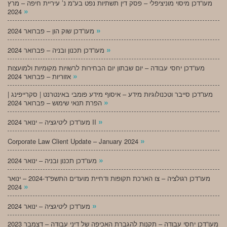
מעו”דכן מיסוי מוניציפלי – פסק דין תשתיות נפט בע”מ נ’ עיריית חיפה – מרץ
»
2024
»
מעו”דכן שוק הון – פברואר 2024
»
מעו”דכן תכנון ובניה – פברואר 2024
מעו”דכן יחסי עבודה – יום שבתון יום הבחירות לרשויות מקומיות ולמועצות
»
אזוריות – פברואר 2024
מעו”דכן סייבר וטכנולוגיות מידע – איסוף מידע פומבי באינטרנט | סקרייפינג |
»
הפרת תנאי שימוש – פברואר 2024
»
מעו”דכן ליטיגציה – ינואר 2024 II
»
Corporate Law Client Update – January 2024
»
מעו”דכן תכנון ובניה – ינואר 2024
מעו”דכן רגולציה – צו הארכת תקופות ודחיית מועדים התשפ”ד-2024 – ינואר
»
2024
»
מעו”דכן ליטיגציה – ינואר 2024
מעו”דכן יחסי עבודה – תקנות להגברת האכיפה של דיני עבודה – דצמבר 2023