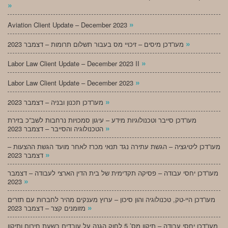
»
»
Aviation Client Update – December 2023
»
מעו”דכן מיסים – זיכויי מס בעבור תשלום תרומות – דצמבר 2023
»
Labor Law Client Update – December 2023 II
»
Labor Law Client Update – December 2023
»
מעו”דכן תכנון ובניה – דצמבר 2023
מעו”דכן סייבר וטכנולוגיות מידע – עיגון סמכויות נרחבות לשב”כ בזירת
»
הטכנולוגיה והסייבר – דצמבר 2023
מעו”דכן ליטיגציה – הגשת עתירה נגד תנאי מכרז לאחר מועד הגשת ההצעות –
»
דצמבר 2023
מעו”דכן יחסי עבודה – פסיקה תקדימית של בית הדין הארצי לעבודה – דצמבר
»
2023
מעו”דכן היי-טק, טכנולוגיה והון סיכון – ערוץ מענקים מהיר לחברות עם תזרים
»
מזומנים קצר – דצמבר 2023
מעו”דכן יחסי עבודה – תיקון מס’ 5 לחוק הגנה על עובדים בשעת חירום ותיקון