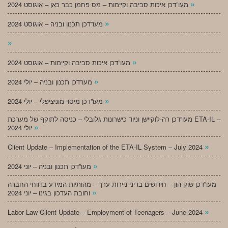
»
מעו”דכן איכות סביבה וקיימות – מס פחמן כבר כאן – אוגוסט 2024
»
מעו”דכן תכנון ובניה – אוגוסט 2024
»
»
מעו”דכן איכות סביבה וקיימות – אוגוסט 2024
»
מעו”דכן תכנון ובניה – יולי 2024
»
מעו”דכן מיסוי מוניציפלי – יולי 2024
מעו”דכן רה-לוקיישן וניוד כישרונות גלובלי – כניסה לתוקף של מערכת ETA-IL –
»
יולי 2024
»
Client Update – Implementation of the ETA-IL System – July 2024
»
מעו”דכן תכנון ובניה – יוני 2024
מעו”דכן שוק הון – חידושים בדיני ניירות ערך – מהותיות המידע בדווחי החברה
»
וחובת העדכון בגינו – יוני 2024
»
Labor Law Client Update – Employment of Teenagers – June 2024