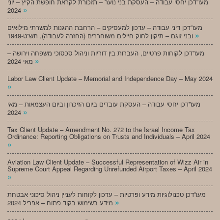
מעו”דכן יחסי עבודה – העסקת בני נוער – תזכורת לקראת חופשת הקיץ – יוני
»
2024
מעו”דכן דיני עבודה – עדכון למעסיקים – הרחבת ההגנות למשרתי מילואים
»
ובני זוגם – תיקון לחוק חיילים משוחררים (החזרה לעבודה), תש”ט-1949
מעו”דכן לקוחות פרטיים, העברות בין דוריות וניהול סכסוכי משפחה וירושה –
»
מאי 2024
Labor Law Client Update – Memorial and Independence Day – May 2024
»
מעו”דכן יחסי עבודה – העסקת עובדים ביום הזיכרון וביום העצמאות – מאי
»
2024
Tax Client Update – Amendment No. 272 to the Israel Income Tax
Ordinance: Reporting Obligations on Trusts and Individuals – April 2024
»
Aviation Law Client Update – Successful Representation of Wizz Air in
Supreme Court Appeal Regarding Unrefunded Airport Taxes – April 2024
»
מעו”דכן טכנולוגיות מידע ופרטיות – עדכון לקוחות לעניין ניהול סיכוני אבטחת
»
מידע בשימוש בקוד פתוח – אפריל 2024