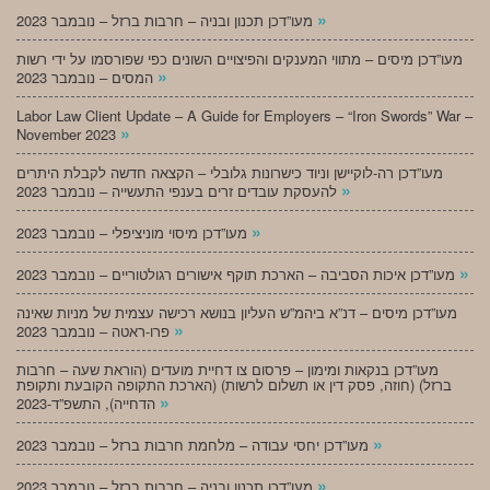
»
מעו”דכן תכנון ובניה – חרבות ברזל – נובמבר 2023
מעו”דכן מיסים – מתווי המענקים והפיצויים השונים כפי שפורסמו על ידי רשות
»
המסים – נובמבר 2023
Labor Law Client Update – A Guide for Employers – “Iron Swords” War –
»
November 2023
מעו”דכן רה-לוקיישן וניוד כישרונות גלובלי – הקצאה חדשה לקבלת היתרים
»
להעסקת עובדים זרים בענפי התעשייה – נובמבר 2023
»
מעו”דכן מיסוי מוניציפלי – נובמבר 2023
»
מעו”דכן איכות הסביבה – הארכת תוקף אישורים רגולטוריים – נובמבר 2023
מעו”דכן מיסים – דנ”א ביהמ”ש העליון בנושא רכישה עצמית של מניות שאינה
»
פרו-ראטה – נובמבר 2023
מעו”דכן בנקאות ומימון – פרסום צו דחיית מועדים (הוראת שעה – חרבות
ברזל) (חוזה, פסק דין או תשלום לרשות) (הארכת התקופה הקובעת ותקופת
»
הדחייה), התשפ”ד-2023
»
מעו”דכן יחסי עבודה – מלחמת חרבות ברזל – נובמבר 2023
»
מעו”דכן תכנון ובניה – חרבות ברזל – נובמבר 2023