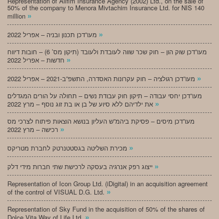
Representation of Alifim Insurance Agency (2002) Ltd., on the sale of
50% of the company to Menora Mivtachim Insurance Ltd. for NIS 140
»
million
»
מעו”דכן תכנון ובניה – אפריל 2022
מעו”דכן שוק הון – חוק שכר שווה לעובדת ולעובד (תיקון מס’ 6) – חובות דיווח
»
חדשות – אפריל 2022
»
מעו”דכן רגולציה – חוק עקרונות האסדרה, התשפ”ב-2021 – אפריל 2022
מעו”דכן יחסי עבודה – תיקון חוק עבודת נשים – תחולה על הורים המגדלים
»
את ילדיהם ללא סיוע של בן או בת זוג נוסף – מרץ 2022
מעו”דכן מיסים – פסיקת ביהמ”ש העליון בנושא הוצאות פיתוח לצרכי מס
»
רכישה – מרץ 2022
»
מכירת השליטה בגסטטנרטק לחברת מטריקס
»
ייצוג רפק אנרגיה בעסקה לרכישת שתי חברות מידי דלק
Representation of Icon Group Ltd. (iDigital) in an acquisition agreement
»
of the control of VISUAL D.G. Ltd.
Representation of Sky Fund in the acquisition of 50% of the shares of
»
Dolce Vita Way of Life Ltd.