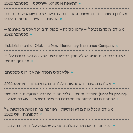
»
התעופה אוסטריאן איירליינס – ספטמבר 2022
מעו”דכן תעופה – בית המשפט המחוזי דחה תביעה ייצוגית שהוגשה נגד חברת
»
התעופה וויז אייר – ספטמבר 2022
מעו”דכן מיסוי מוניציפלי – עדכון פסיקה – ביטול חיוב רטרואקטיבי בארנונה –
»
ספטמבר 2022
»
Establishment of Ofek – a New Elementary Insurance Company
ייצוג חברת רשת מדיה ואיילה חסון בתביעת לשון הרע שהוגשה כנגדם על ידי
»
מר יוסף רחמים
»
אליאקסיס רוכשת את אקווריוס ספקטרום
»
מעו”דכן מיסים – השתתפות מלכ”רים במכרזי מדינה – אוגוסט 2022
מעו”דכן מיסים – כללי מחירי העברה בעסקאות בינלאומיות (transfer pricing)
»
– הרחבת חובות הדיווח על תאגידים הפועלים בישראל – אוגוסט 2022
מעו”דכן טכנולוגיות מידע ופרטיות – רפורמה בחוק זכויות הפרטיות של
»
קליפורניה – יולי 2022
»
ייצוג חברת רשת מדיה בע”מ בתביעה שהוגשה על-ידי מר בהא בכרי