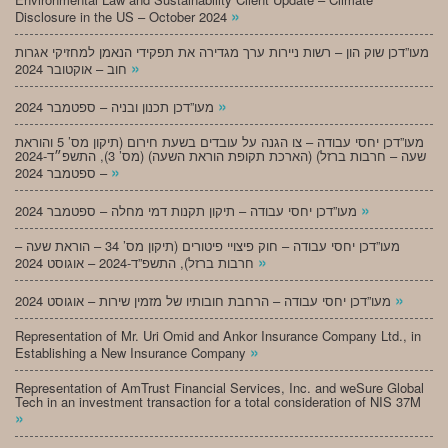
»
Disclosure in the US – October 2024
מעו”דכן שוק הון – רשות ניירות ערך מגדירה את תפקידי הנאמן למחזיקי אגרות
»
חוב – אוקטובר 2024
»
מעו”דכן תכנון ובניה – ספטמבר 2024
מעו”דכן יחסי עבודה – צו הגנה על עובדים בשעת חירום (תיקון מס’ 5 והוראת
שעה – חרבות ברזל) (הארכת תקופת הוראת השעה) (מס’ 3), התשפ״ד-2024
»
– ספטמבר 2024
»
מעו”דכן יחסי עבודה – תיקון תקנות דמי מחלה – ספטמבר 2024
מעו”דכן יחסי עבודה – חוק פיצויי פיטורים (תיקון מס’ 34 – הוראת שעה –
»
חרבות ברזל), התשפ”ד-2024 – אוגוסט 2024
»
מעו”דכן יחסי עבודה – הרחבת חובותיו של מזמין שירות – אוגוסט 2024
Representation of Mr. Uri Omid and Ankor Insurance Company Ltd., in
»
Establishing a New Insurance Company
Representation of AmTrust Financial Services, Inc. and weSure Global
Tech in an investment transaction for a total consideration of NIS 37M
»