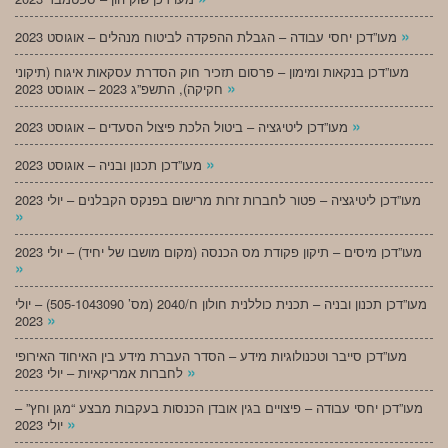
»
מעו”דכן יחסי עבודה – הגבלת ההפקדה לביטוח מנהלים – אוגוסט 2023
מעו”דכן בנקאות ומימון – פרסום תזכיר חוק הסדרת עסקאות איגוח (תיקוני
»
חקיקה), התשפ”ג 2023 – אוגוסט 2023
»
מעו”דכן ליטיגציה – ביטול הלכת פיצול הסעדים – אוגוסט 2023
»
מעו”דכן תכנון ובניה – אוגוסט 2023
מעו”דכן ליטיגציה – פטור לחברות זרות מרישום בפנקס הקבלנים – יולי 2023
»
מעו”דכן מיסים – תיקון פקודת מס הכנסה (מקום מושבו של יחיד) – יולי 2023
»
מעו”דכן תכנון ובניה – תכנית כוללנית חולון ח/2040 (מס’ 505-1043090) – יולי
»
2023
מעו”דכן סייבר וטכנולוגיות מידע – הסדר העברת מידע בין האיחוד האירופי
»
לחברות אמריקאיות – יולי 2023
מעו”דכן יחסי עבודה – פיצויים בגין אובדן הכנסות בעקבות מבצע “מגן וחץ” –
»
יולי 2023