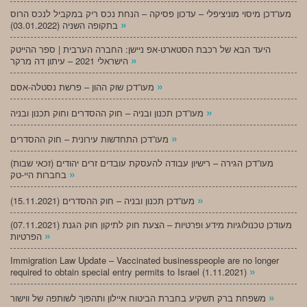
מעו”דכן מיסוי מוניציפלי – עדכון פסיקה – הנחת נכס ריק במקביל לנכס הרוס
»
בתקופה השניה (03.01.2022)
היעד הבא של רכבת הסטארט-אפ ניישן: החברה הערבית | ספר ההייטק
»
הישראלי 2021 – עיתון דה מרקר
»
מעו”דכן שוק ההון – פרשת נסטלה-אסם
»
מעו”דכן תכנון ובניה – חוק ההסדרים וחוק תכנון ובניה
»
מעו”דכן התחדשות עירונית – חוק ההסדרים
מעו”דכן הגירה – רישיון עבודה להעסקת עובדים זרים יהודים (זכאי שבות)
»
בחברות היי-טק
»
מעו”דכן תכנון ובניה – חוק ההסדרים (15.11.2021)
(07.11.2021) מעודכן טכנולוגיות מידע ופרטיות – הצעת חוק לתיקון חוק הגנת
»
הפרטיות
Immigration Law Update – Vaccinated businesspeople are no longer
»
required to obtain special entry permits to Israel (1.11.2021)
»
משפחת ברק תשקיע בחברת הביטוח איילון ותהפוך לשותפה של ווישור