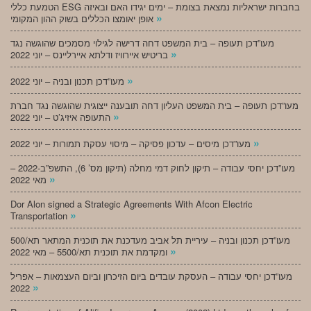
הטמעת כללי ESG בחברות ישראליות נמצאת בצומת – ימים יגידו האם ובאיזה
»
אופן יאומצו הכללים בשוק ההון המקומי
מעו”דכן תעופה – בית המשפט דחה דרישה לגילוי מסמכים שהוגשה נגד
»
בריטיש איירוויז ודלתא איירליינס – יוני 2022
»
מעו”דכן תכנון ובניה – יוני 2022
מעו”דכן תעופה – בית המשפט העליון דחה תובענה ייצוגית שהוגשה נגד חברת
»
התעופה איזיג’ט – יוני 2022
»
מעו”דכן מיסים – עדכון פסיקה – מיסוי עסקת תמורות – יוני 2022
מעו”דכן יחסי עבודה – תיקון לחוק דמי מחלה (תיקון מס’ 6), התשפ”ב-2022 –
»
מאי 2022
Dor Alon signed a Strategic Agreements With Afcon Electric
»
Transportation
מעו”דכן תכנון ובניה – עיריית תל אביב מעדכנת את תוכנית המתאר תא/500
»
ומקדמת את תוכנית תא/5500 – מאי 2022
מעו”דכן יחסי עבודה – העסקת עובדים ביום הזיכרון וביום העצמאות – אפריל
»
2022