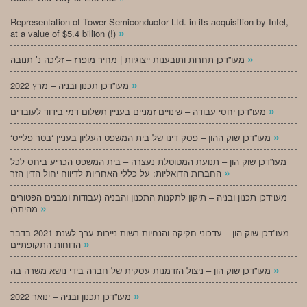
Representation of Tower Semiconductor Ltd. in its acquisition by Intel,
»
at a value of $5.4 billion (!)
»
מעו”דכן תחרות ותובענות ייצוגיות | מחיר מופרז – זליכה נ’ תנובה
»
מעו”דכן תכנון ובניה – מרץ 2022
»
מעו”דכן יחסי עבודה – שינויים זמניים בעניין תשלום דמי בידוד לעובדים
»
‘מעו”דכן שוק ההון – פסק דינו של בית המשפט העליון בעניין ‘בטר פלייס
מעו”דכן שוק הון – תנועת המטוטלת נעצרה – בית המשפט הכריע ביחס לכל
»
החברות הדואליות: על כללי האחריות לדיווח יחול הדין הזר
מעו”דכן תכנון ובניה – תיקון לתקנות התכנון והבניה (עבודות ומבנים הפטורים
»
מהיתר)
מעו”דכן שוק הון – עדכוני חקיקה והנחיות רשות ניירות ערך לשנת 2021 בדבר
»
הדוחות התקופתיים
»
מעו”דכן שוק הון – ניצול הזדמנות עסקית של חברה בידי נושא משרה בה
»
מעו”דכן תכנון ובניה – ינואר 2022