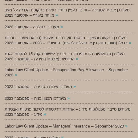
מעו”דכן איכות הסביבה – עדכון בעניין היתרי רעלים בתקופת הכרזה על מצב
»
מיוחד בעורף – אוקטובר 2023
»
מעו”דכן רגולציה – אוקטובר 2023
מעו”דכן בנקאות ומימון – פרסום חוק דחיית מועדים (הוראת שעה – חרבות
»
ברזל) (חוזה, פסק דין או תשלום לרשות), התשפ”ד – 2023 – אוקטובר 2023
מעו”דכן טכנולוגיות מידע ופרטיות – מדריך ליישום תקנה 15 לתקנות הגנת
»
הפרטיות (אבטחת מידע) – ספטמבר 2023
Labor Law Client Update – Recuperation Pay Allowance – September
»
2023
»
מעו”דכן איכות הסביבה – ספטמבר 2023
»
מעו”דכן תכנון ובניה – ספטמבר 2023
מעו”דכן סייבר וטכנולוגיות מידע – אחריות דירקטוריון לסיכוני פרטיות ואבטחת
»
מידע – ספטמבר 2023
»
Labor Law Client Update – Managers’ Insurance – September 2023
»
מעו”דכן שוק הון – ספטמבר 2023