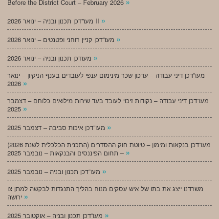
»
Before the District Court – February 2026
»
מעו”דכן תכנון ובניה – ינואר 2026 II
»
מעו”דכן קניין רוחני ופטנטים – ינואר 2026
»
מעודכן תכנון ובניה – ינואר 2026
מעו”דכן דיני עבודה – עדכון שכר מינימום ענפי לעובדים בענף הניקיון – ינואר
»
2026
מעו”דכן דיני עבודה – נקודות זיכוי לעובד בעד שירות מילואים כלוחם – דצמבר
»
2025
»
מעו”דכן איכות סביבה – דצמבר 2025
מעו”דכן בנקאות ומימון – טיוטת חוק ההסדרים (התכנית הכלכלית לשנת 2026)
»
– תחום הפיננסים והבנקאות – נובמבר 2025
»
מעו”דכן תכנון ובניה – נובמבר 2025
משרדנו ייצג את בתו של איש עסקים מנוח בהליך התנגדות לבקשה למתן צו
»
ירושה
»
מעו”דכן תכנון ובניה – אוקטובר 2025