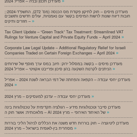
»
מעו”דכן תכנון ובניה – אפריל 2024
;מעו”דכן מיסים – חוק לתיקון פקודת מס הכנסה (מס’ 272), התשפ”ד-2024:
חובות דיווח שונות לרשות המיסים בקשר עם נאמנויות, עולים חדשים ותושבים
»
חוזרים ותיקים –
Tax Client Update – “Green Track” Tax Treatment: Streamlined VAT
»
Rulings for Venture Capital and Private Equity Funds – April 2024
Corporate Law Legal Update – Additional Regulatory Relief for Israeli
»
Companies Traded on Certain Foreign Exchanges – April 2024
מעו”דכן מיסים – בקשה במסלול ירוק: חיוב במס ערך מוסף של שירותים
»
הניתנים לקרנות השקעה בהון סיכון ופרייבט אקוויטי – אפריל 2024
מעו”דכן יחסי עבודה – הקפאה והפחתה של דמי הבראה לשנת 2024 – אפריל
»
2024
»
מעו”דכן יחסי עבודה – עדכון למעסיקים – מרץ 2024
מעו”דכן סייבר וטכנולוגיות מידע – רגולציה תקדימית על טכנולוגיות בינה
»
מלאכותית: אושר חוק ה – AI של האיחוד האירופי – מרץ 2024
מעו”דכן ליטיגציה – חוק בוררות חדש משנה את הכללים לניהול הליכי בוררות
»
מסחרית בין-לאומית בישראל – מרץ 2024