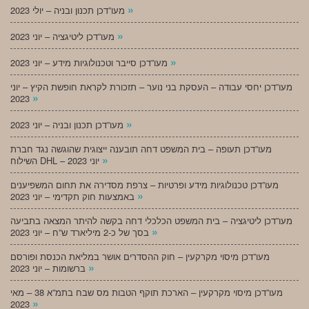
»
מעו”דכן תכנון ובניה – יולי 2023
»
מעו”דכן ליטיגציה – יוני 2023
»
מעו”דכן סייבר וטכנולוגיות מידע – יוני 2023
מעו”דכן יחסי עבודה – העסקת בני נוער – תזכורת לקראת חופשת הקיץ – יוני
»
2023
»
מעו”דכן תכנון ובניה – יוני 2023
מעו”דכן תעופה – בית המשפט דחה תובענה ייצוגית שהוגשה נגד חברת
»
השילוח DHL – יוני 2023
מעו”דכן טכנולוגיות מידע ופרטיות – צרפת מסדירה את תחום המשפיענים
»
באמצעות חוק תקדימי – יוני 2023
מעו”דכן ליטיגציה – בית המשפט הכלכלי דחה בקשה להיתר המצאה בתביעה
»
בסך של כ-2 מיליארד ש”ח – יוני 2023
מעו”דכן מיסוי מקרקעין – חוק ההסדרים אושר במליאת הכנסת ופורסם
»
ברשומות – יוני 2023
מעו”דכן מיסוי מקרקעין – הארכת תוקף הטבות מס שבח בתמ”א 38 – מאי
»
2023