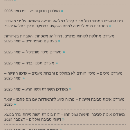
»
מעו”דכן תכנון ובניה – פברואר 2025
בית המשפט המחוזי בתל אביב קיבל במלואה תביעה שהוגשה על ידי משרדנו
»
במסגרת מו”מ לכניסה למיזם השקעה בפרויקט נדל”ן בתל אביב-יפו
מעו”דכן מחלקת לקוחות פרטיים, ניהול הון משפחתי והעברות בין-דוריות
»
בעסקים משפחתיים – ינואר 2025
»
מעו”דכן מיסוי מוניציפלי – ינואר 2025
»
מעודכן תכנון ובניה – ינואר 2025
מעו”דכן מיסים – מיסוי רווחים לא מחולקים וחברות מעטים – עדכון חקיקה –
»
ינואר 2025
»
מעו”דכן תקשורת ולשון הרע – ינואר 2025
מעו”דכן איכות סביבה וקיימות – מתווה סיוע להתמודדות עם מס פחמן – ינואר
»
2025
מעו”דכן איכות סביבה וקיימות ושוק ההון – דוח ביקורת רשות ניירות ערך בנושא
»
דיווחי סביבה ואקלים – דצמבר 2024
»