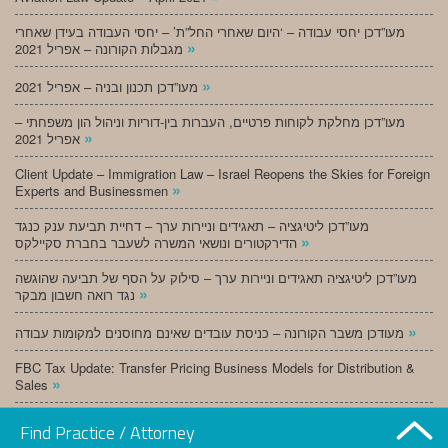
מעו”דכן יחסי עבודה – ‘היום שאחרי החל”ת’ – יחסי העבודה בעידן שאחרי
»
מגבלות הקורונה – אפריל 2021
»
מעו”דכן תכנון ובניה – אפריל 2021
מעו”דכן מחלקת לקוחות פרטיים, העברות בין-דוריות וניהול הון משפחתי –
»
אפריל 2021
Client Update – Immigration Law – Israel Reopens the Skies for Foreign
»
Experts and Businessmen
מעו”דכן ליטיגציה – תאגידים וניירות ערך – דחיית תביעת ענק כנגד
»
הדירקטורים ונושאי המשרה לשעבר בחברת סקיילקס
מעו”דכן ליטיגציה תאגידים וניירות ערך – סילוק על הסף של תביעה שהוגשה
»
נגד רואה חשבון מבקר
»
מעודכן משבר הקורונה – כניסת עובדים שאינם מחוסנים למקומות עבודה
FBC Tax Update: Transfer Pricing Business Models for Distribution &
»
Sales
»
מעו”דכן תכנון ובניה – מרץ 2021
Find Practice / Attorney