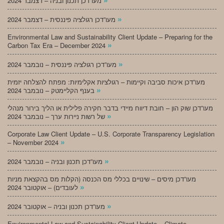
מעו”דכן תכנון ובניה – דצמבר 2024
»
מעו”דכן רגולציה פיננסית – דצמבר 2024
Environmental Law and Sustainability Client Update – Preparing for the
»
Carbon Tax Era – December 2024
»
מעו”דכן רגולציה פיננסית – נובמבר 2024
מעו”דכן איכות סביבה וקיימות – רגולציות אקלימיות: מפתח להצלחה יזמית
»
בענף הקליימטק – נובמבר 2024
מעו”דכן שוק הון – חובת דיווח מיידי בדבר חקירה פלילית או הליך בירור מנהלי
»
של רשות ניירות ערך – נובמבר 2024
Corporate Law Client Update – U.S. Corporate Transparency Legislation
»
– November 2024
»
מעו”דכן תכנון ובניה – נובמבר 2024
מעו”דכן מיסים – שינויים בכללי מס הכנסה (הקלות מס בהקצאת מניות
»
לעובדים) – אוקטובר 2024
»
מעו”דכן תכנון ובניה – אוקטובר 2024
Environmental Law and Sustainability Client Update – Climate