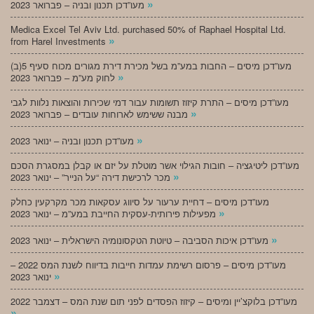
»
מעו”דכן תכנון ובניה – פברואר 2023
Medica Excel Tel Aviv Ltd. purchased 50% of Raphael Hospital Ltd.
»
from Harel Investments
מעו”דכן מיסים – החבות במע”מ בשל מכירת דירת מגורים מכוח סעיף 5(ב)
»
לחוק מע”מ – פברואר 2023
מעו”דכן מיסים – התרת קיזוז תשומות עבור דמי שכירות והוצאות נלוות לגבי
»
מבנה ששימש לארוחות עובדים – פברואר 2023
»
מעו”דכן תכנון ובניה – ינואר 2023
מעו”דכן ליטיגציה – חובות הגילוי אשר מוטלת על יזם או קבלן במסגרת הסכם
»
מכר לרכישת דירה “על הנייר” – ינואר 2023
מעו”דכן מיסים – דחיית ערעור על סיווג עסקאות מכר מקרקעין כחלק
»
מפעילות פירותית-עסקית החייבת במע”מ – ינואר 2023
»
מעו”דכן איכות הסביבה – טיוטת הטקסונומיה הישראלית – ינואר 2023
מעו”דכן מיסים – פרסום רשימת עמדות חייבות בדיווח לשנת המס 2022 –
»
ינואר 2023
מעו”דכן בלוקצ’יין ומיסים – קיזוז הפסדים לפני תום שנת המס – דצמבר 2022
»