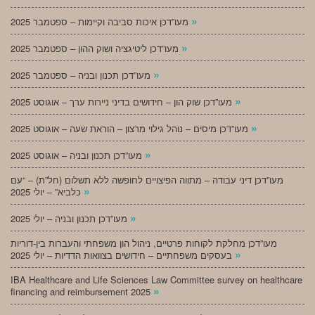
»
מעו”דכן איכות סביבה וקיימות – ספטמבר 2025
»
מעו”דכן ליטיגציה ושוק ההון – ספטמבר 2025
»
מעו”דכן תכנון ובניה – ספטמבר 2025
»
מעו”דכן שוק הון – חידושים בדיני ניירות ערך – אוגוסט 2025
»
מעו”דכן מיסים – נוהל גילוי מרצון – הוראת שעה – אוגוסט 2025
»
מעו”דכן תכנון ובניה – אוגוסט 2025
מעו”דכן דיני עבודה – מתווה הפיצויים לחופשה ללא תשלום (חל”ת) – “עם
»
כלביא” – יולי 2025
»
מעו”דכן תכנון ובניה – יולי 2025
מעו”דכן מחלקת לקוחות פרטיים, ניהול הון משפחתי והעברות בין-דוריות
»
בעסקים משפחתיים – חידושים בצוואות הדדיות – יולי 2025
IBA Healthcare and Life Sciences Law Committee survey on healthcare
»
financing and reimbursement 2025