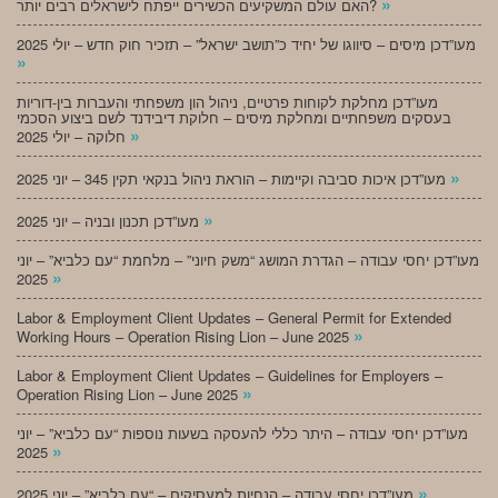
»
האם עולם המשקיעים הכשירים ייפתח לישראלים רבים יותר?
מעו”דכן מיסים – סיווגו של יחיד כ”תושב ישראל” – תזכיר חוק חדש – יולי 2025
»
מעו”דכן מחלקת לקוחות פרטיים, ניהול הון משפחתי והעברות בין-דוריות
בעסקים משפחתיים ומחלקת מיסים – חלוקת דיבידנד לשם ביצוע הסכמי
»
חלוקה – יולי 2025
»
מעו”דכן איכות סביבה וקיימות – הוראת ניהול בנקאי תקין 345 – יוני 2025
»
מעו”דכן תכנון ובניה – יוני 2025
מעו”דכן יחסי עבודה – הגדרת המושג “משק חיוני” – מלחמת “עם כלביא” – יוני
»
2025
Labor & Employment Client Updates – General Permit for Extended
»
Working Hours – Operation Rising Lion – June 2025
Labor & Employment Client Updates – Guidelines for Employers –
»
Operation Rising Lion – June 2025
מעו”דכן יחסי עבודה – היתר כללי להעסקה בשעות נוספות “עם כלביא” – יוני
»
2025
»
מעו”דכן יחסי עבודה – הנחיות למעסיקים – “עם כלביא” – יוני 2025