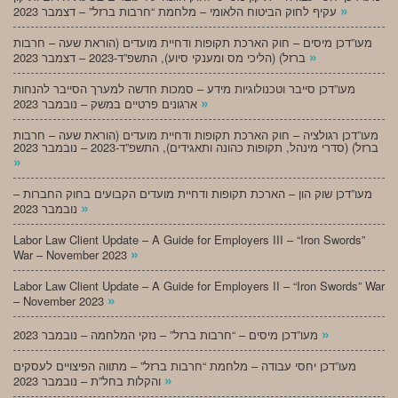
»
עקיף לחוק הביטוח הלאומי – מלחמת “חרבות ברזל” – דצמבר 2023
מעו”דכן מיסים – חוק הארכת תקופות ודחיית מועדים (הוראת שעה – חרבות
»
ברזל) (הליכי מס ומענקי סיוע), התשפ”ד-2023 – דצמבר 2023
מעו”דכן סייבר וטכנולוגיות מידע – סמכות חדשה למערך הסייבר להנחות
»
ארגונים פרטיים במשק – נובמבר 2023
מעו”דכן רגולציה – חוק הארכת תקופות ודחיית מועדים (הוראת שעה – חרבות
ברזל) (סדרי מינהל, תקופות כהונה ותאגידים), התשפ”ד-2023 – נובמבר 2023
»
מעו”דכן שוק הון – הארכת תקופות ודחיית מועדים הקבועים בחוק החברות –
»
נובמבר 2023
Labor Law Client Update – A Guide for Employers III – “Iron Swords”
»
War – November 2023
Labor Law Client Update – A Guide for Employers II – “Iron Swords” War
»
– November 2023
»
מעו”דכן מיסים – “חרבות ברזל” – נזקי המלחמה – נובמבר 2023
מעו”דכן יחסי עבודה – מלחמת “חרבות ברזל” – מתווה הפיצויים לעסקים
»
והקלות בחל”ת – נובמבר 2023