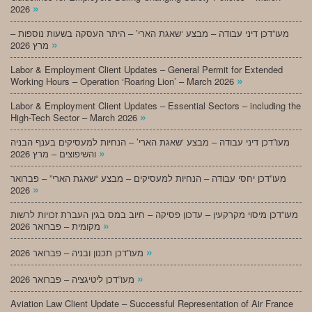
»
2026
מעו”דכן דיני עבודה – מבצע ‘שאגת הארי’ – היתר העסקה בשעות נוספות –
»
מרץ 2026
Labor & Employment Client Updates – General Permit for Extended
»
Working Hours – Operation ‘Roaring Lion’ – March 2026
Labor & Employment Client Updates – Essential Sectors – including the
»
High-Tech Sector – March 2026
מעו”דכן דיני עבודה – מבצע ‘שאגת הארי’ – הנחיות למעסיקים בענף הבניה
»
והשיפוצים – מרץ 2026
מעו”דכן יחסי עבודה – הנחיות למעסיקים – מבצע “שאגת הארי” – פברואר
»
2026
מעו”דכן מיסוי מקרקעין – עדכון פסיקה – חיוב במס בגין העברת זכויות לרשות
»
מקומית – פברואר 2026
»
מעו”דכן תכנון ובניה – פברואר 2026
»
מעו”דכן ליטיגציה – פברואר 2026
Aviation Law Client Update – Successful Representation of Air France