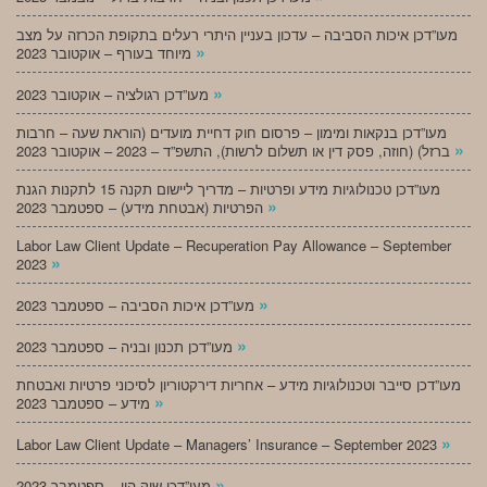
מעו”דכן איכות הסביבה – עדכון בעניין היתרי רעלים בתקופת הכרזה על מצב
»
מיוחד בעורף – אוקטובר 2023
»
מעו”דכן רגולציה – אוקטובר 2023
מעו”דכן בנקאות ומימון – פרסום חוק דחיית מועדים (הוראת שעה – חרבות
»
ברזל) (חוזה, פסק דין או תשלום לרשות), התשפ”ד – 2023 – אוקטובר 2023
מעו”דכן טכנולוגיות מידע ופרטיות – מדריך ליישום תקנה 15 לתקנות הגנת
»
הפרטיות (אבטחת מידע) – ספטמבר 2023
Labor Law Client Update – Recuperation Pay Allowance – September
»
2023
»
מעו”דכן איכות הסביבה – ספטמבר 2023
»
מעו”דכן תכנון ובניה – ספטמבר 2023
מעו”דכן סייבר וטכנולוגיות מידע – אחריות דירקטוריון לסיכוני פרטיות ואבטחת
»
מידע – ספטמבר 2023
»
Labor Law Client Update – Managers’ Insurance – September 2023
»
מעו”דכן שוק הון – ספטמבר 2023