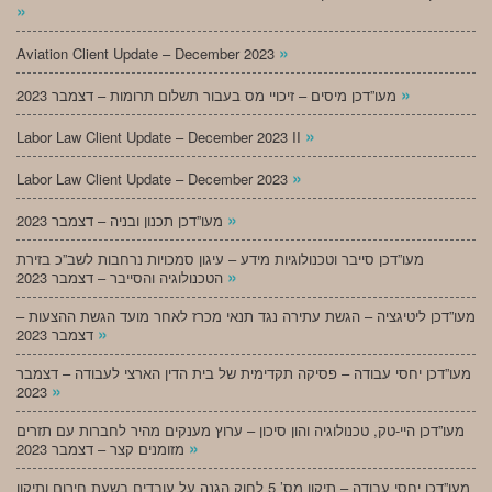
»
»
Aviation Client Update – December 2023
»
מעו”דכן מיסים – זיכויי מס בעבור תשלום תרומות – דצמבר 2023
»
Labor Law Client Update – December 2023 II
»
Labor Law Client Update – December 2023
»
מעו”דכן תכנון ובניה – דצמבר 2023
מעו”דכן סייבר וטכנולוגיות מידע – עיגון סמכויות נרחבות לשב”כ בזירת
»
הטכנולוגיה והסייבר – דצמבר 2023
מעו”דכן ליטיגציה – הגשת עתירה נגד תנאי מכרז לאחר מועד הגשת ההצעות –
»
דצמבר 2023
מעו”דכן יחסי עבודה – פסיקה תקדימית של בית הדין הארצי לעבודה – דצמבר
»
2023
מעו”דכן היי-טק, טכנולוגיה והון סיכון – ערוץ מענקים מהיר לחברות עם תזרים
»
מזומנים קצר – דצמבר 2023
מעו”דכן יחסי עבודה – תיקון מס’ 5 לחוק הגנה על עובדים בשעת חירום ותיקון