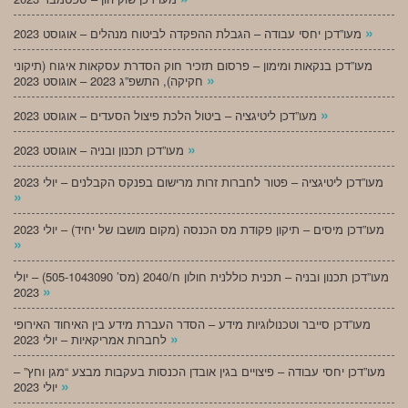
»
מעו”דכן יחסי עבודה – הגבלת ההפקדה לביטוח מנהלים – אוגוסט 2023
מעו”דכן בנקאות ומימון – פרסום תזכיר חוק הסדרת עסקאות איגוח (תיקוני
»
חקיקה), התשפ”ג 2023 – אוגוסט 2023
»
מעו”דכן ליטיגציה – ביטול הלכת פיצול הסעדים – אוגוסט 2023
»
מעו”דכן תכנון ובניה – אוגוסט 2023
מעו”דכן ליטיגציה – פטור לחברות זרות מרישום בפנקס הקבלנים – יולי 2023
»
מעו”דכן מיסים – תיקון פקודת מס הכנסה (מקום מושבו של יחיד) – יולי 2023
»
מעו”דכן תכנון ובניה – תכנית כוללנית חולון ח/2040 (מס’ 505-1043090) – יולי
»
2023
מעו”דכן סייבר וטכנולוגיות מידע – הסדר העברת מידע בין האיחוד האירופי
»
לחברות אמריקאיות – יולי 2023
מעו”דכן יחסי עבודה – פיצויים בגין אובדן הכנסות בעקבות מבצע “מגן וחץ” –
»
יולי 2023