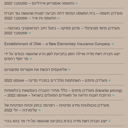
»
התעופה אוסטריאן איירליינס – ספטמבר 2022
מעו”דכן תעופה – בית המשפט המחוזי דחה תביעה ייצוגית שהוגשה נגד חברת
»
התעופה וויז אייר – ספטמבר 2022
מעו”דכן מיסוי מוניציפלי – עדכון פסיקה – ביטול חיוב רטרואקטיבי בארנונה –
»
ספטמבר 2022
»
Establishment of Ofek – a New Elementary Insurance Company
ייצוג חברת רשת מדיה ואיילה חסון בתביעת לשון הרע שהוגשה כנגדם על ידי
»
מר יוסף רחמים
»
אליאקסיס רוכשת את אקווריוס ספקטרום
»
מעו”דכן מיסים – השתתפות מלכ”רים במכרזי מדינה – אוגוסט 2022
מעו”דכן מיסים – כללי מחירי העברה בעסקאות בינלאומיות (transfer pricing)
»
– הרחבת חובות הדיווח על תאגידים הפועלים בישראל – אוגוסט 2022
מעו”דכן טכנולוגיות מידע ופרטיות – רפורמה בחוק זכויות הפרטיות של
»
קליפורניה – יולי 2022
»
ייצוג חברת רשת מדיה בע”מ בתביעה שהוגשה על-ידי מר בהא בכרי