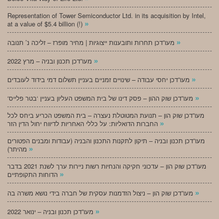
Representation of Tower Semiconductor Ltd. in its acquisition by Intel,
»
at a value of $5.4 billion (!)
»
מעו”דכן תחרות ותובענות ייצוגיות | מחיר מופרז – זליכה נ’ תנובה
»
מעו”דכן תכנון ובניה – מרץ 2022
»
מעו”דכן יחסי עבודה – שינויים זמניים בעניין תשלום דמי בידוד לעובדים
»
‘מעו”דכן שוק ההון – פסק דינו של בית המשפט העליון בעניין ‘בטר פלייס
מעו”דכן שוק הון – תנועת המטוטלת נעצרה – בית המשפט הכריע ביחס לכל
»
החברות הדואליות: על כללי האחריות לדיווח יחול הדין הזר
מעו”דכן תכנון ובניה – תיקון לתקנות התכנון והבניה (עבודות ומבנים הפטורים
»
מהיתר)
מעו”דכן שוק הון – עדכוני חקיקה והנחיות רשות ניירות ערך לשנת 2021 בדבר
»
הדוחות התקופתיים
»
מעו”דכן שוק הון – ניצול הזדמנות עסקית של חברה בידי נושא משרה בה
»
מעו”דכן תכנון ובניה – ינואר 2022