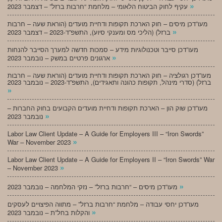
»
עקיף לחוק הביטוח הלאומי – מלחמת “חרבות ברזל” – דצמבר 2023
מעו”דכן מיסים – חוק הארכת תקופות ודחיית מועדים (הוראת שעה – חרבות
»
ברזל) (הליכי מס ומענקי סיוע), התשפ”ד-2023 – דצמבר 2023
מעו”דכן סייבר וטכנולוגיות מידע – סמכות חדשה למערך הסייבר להנחות
»
ארגונים פרטיים במשק – נובמבר 2023
מעו”דכן רגולציה – חוק הארכת תקופות ודחיית מועדים (הוראת שעה – חרבות
ברזל) (סדרי מינהל, תקופות כהונה ותאגידים), התשפ”ד-2023 – נובמבר 2023
»
מעו”דכן שוק הון – הארכת תקופות ודחיית מועדים הקבועים בחוק החברות –
»
נובמבר 2023
Labor Law Client Update – A Guide for Employers III – “Iron Swords”
»
War – November 2023
Labor Law Client Update – A Guide for Employers II – “Iron Swords” War
»
– November 2023
»
מעו”דכן מיסים – “חרבות ברזל” – נזקי המלחמה – נובמבר 2023
מעו”דכן יחסי עבודה – מלחמת “חרבות ברזל” – מתווה הפיצויים לעסקים
»
והקלות בחל”ת – נובמבר 2023