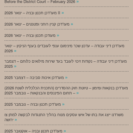
»
Before the District Court – February 2026
»
מעו”דכן תכנון ובניה – ינואר 2026 II
»
מעו”דכן קניין רוחני ופטנטים – ינואר 2026
»
מעודכן תכנון ובניה – ינואר 2026
מעו”דכן דיני עבודה – עדכון שכר מינימום ענפי לעובדים בענף הניקיון – ינואר
»
2026
מעו”דכן דיני עבודה – נקודות זיכוי לעובד בעד שירות מילואים כלוחם – דצמבר
»
2025
»
מעו”דכן איכות סביבה – דצמבר 2025
מעו”דכן בנקאות ומימון – טיוטת חוק ההסדרים (התכנית הכלכלית לשנת 2026)
»
– תחום הפיננסים והבנקאות – נובמבר 2025
»
מעו”דכן תכנון ובניה – נובמבר 2025
משרדנו ייצג את בתו של איש עסקים מנוח בהליך התנגדות לבקשה למתן צו
»
ירושה
»
מעו”דכן תכנון ובניה – אוקטובר 2025