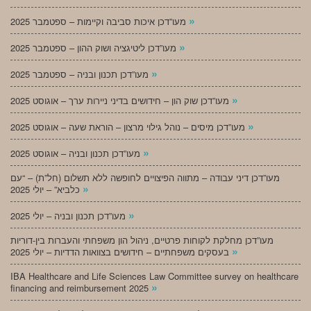
»
מעו”דכן איכות סביבה וקיימות – ספטמבר 2025
»
מעו”דכן ליטיגציה ושוק ההון – ספטמבר 2025
»
מעו”דכן תכנון ובניה – ספטמבר 2025
»
מעו”דכן שוק הון – חידושים בדיני ניירות ערך – אוגוסט 2025
»
מעו”דכן מיסים – נוהל גילוי מרצון – הוראת שעה – אוגוסט 2025
»
מעו”דכן תכנון ובניה – אוגוסט 2025
מעו”דכן דיני עבודה – מתווה הפיצויים לחופשה ללא תשלום (חל”ת) – “עם
»
כלביא” – יולי 2025
»
מעו”דכן תכנון ובניה – יולי 2025
מעו”דכן מחלקת לקוחות פרטיים, ניהול הון משפחתי והעברות בין-דוריות
»
בעסקים משפחתיים – חידושים בצוואות הדדיות – יולי 2025
IBA Healthcare and Life Sciences Law Committee survey on healthcare
»
financing and reimbursement 2025