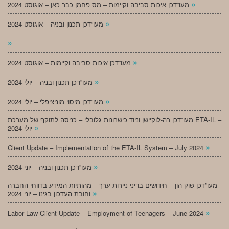
»
מעו”דכן איכות סביבה וקיימות – מס פחמן כבר כאן – אוגוסט 2024
»
מעו”דכן תכנון ובניה – אוגוסט 2024
»
»
מעו”דכן איכות סביבה וקיימות – אוגוסט 2024
»
מעו”דכן תכנון ובניה – יולי 2024
»
מעו”דכן מיסוי מוניציפלי – יולי 2024
מעו”דכן רה-לוקיישן וניוד כישרונות גלובלי – כניסה לתוקף של מערכת ETA-IL –
»
יולי 2024
»
Client Update – Implementation of the ETA-IL System – July 2024
»
מעו”דכן תכנון ובניה – יוני 2024
מעו”דכן שוק הון – חידושים בדיני ניירות ערך – מהותיות המידע בדווחי החברה
»
וחובת העדכון בגינו – יוני 2024
»
Labor Law Client Update – Employment of Teenagers – June 2024