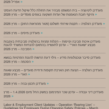
»
אפריל 2026
מעו”דכן ליטיגציה – בית המשפט מבהיר את תחולת כלל שיקול הדעת העסקי
»
והיקף חובת הנאמנות של ועדות השקעה בגופים מוסדיים – מרץ 2026
»
מעו”דכן רגולציה – תקנות שירותי תשלום (פטור מהוראות החוק) – מרץ 2026
»
מעו”דכן מיסים – מרץ 2026
מעו”דכן איכות סביבה וקיימות – הקלות זמניות ברגולציה סביבתית בעקבות
מבצע “שאגת הארי” – עדכון לתעשייה בהתאם להנחיות המשרד להגנת
»
הסביבה – מרץ 2026
מעו”דכן סייבר וטכנולוגיות מידע – גילוי דעת הרשות להגנת הפרטיות בנושא
»
הסכמה – מרץ 2026
מעו”דכן רגולציה – הצעת חוק הארכת תקופות ודחיית מועדים – מבצע שאגת
»
הארי – מרץ 2026
»
מעו”דכן תכנון ובניה – מרץ 2026
מעו”דכן דיני עבודה – עדכון שכר המינימום במשק החל מיום 1.4.2026 – מרץ
»
2026
Labor & Employment Client Updates – Operation ‘Roaring Lion’ –
Guidelines for Employers During Changing Safety Policies – March