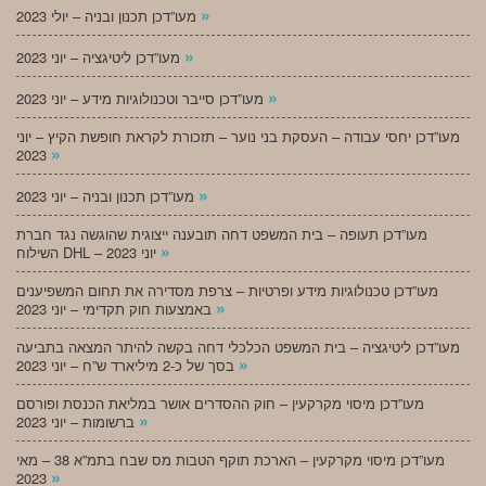
»
מעו”דכן תכנון ובניה – יולי 2023
»
מעו”דכן ליטיגציה – יוני 2023
»
מעו”דכן סייבר וטכנולוגיות מידע – יוני 2023
מעו”דכן יחסי עבודה – העסקת בני נוער – תזכורת לקראת חופשת הקיץ – יוני
»
2023
»
מעו”דכן תכנון ובניה – יוני 2023
מעו”דכן תעופה – בית המשפט דחה תובענה ייצוגית שהוגשה נגד חברת
»
השילוח DHL – יוני 2023
מעו”דכן טכנולוגיות מידע ופרטיות – צרפת מסדירה את תחום המשפיענים
»
באמצעות חוק תקדימי – יוני 2023
מעו”דכן ליטיגציה – בית המשפט הכלכלי דחה בקשה להיתר המצאה בתביעה
»
בסך של כ-2 מיליארד ש”ח – יוני 2023
מעו”דכן מיסוי מקרקעין – חוק ההסדרים אושר במליאת הכנסת ופורסם
»
ברשומות – יוני 2023
מעו”דכן מיסוי מקרקעין – הארכת תוקף הטבות מס שבח בתמ”א 38 – מאי
»
2023