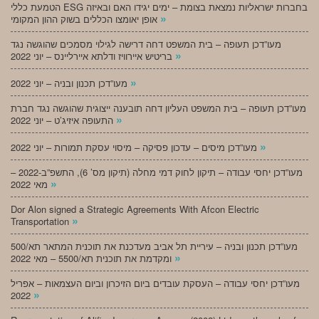
הטמעת כללי ESG בחברות ישראליות נמצאת בצומת – ימים יגידו האם ובאיזה
»
אופן יאומצו הכללים בשוק ההון המקומי
מעו”דכן תעופה – בית המשפט דחה דרישה לגילוי מסמכים שהוגשה נגד
»
בריטיש איירוויז ודלתא איירליינס – יוני 2022
»
מעו”דכן תכנון ובניה – יוני 2022
מעו”דכן תעופה – בית המשפט העליון דחה תובענה ייצוגית שהוגשה נגד חברת
»
התעופה איזיג’ט – יוני 2022
»
מעו”דכן מיסים – עדכון פסיקה – מיסוי עסקת תמורות – יוני 2022
מעו”דכן יחסי עבודה – תיקון לחוק דמי מחלה (תיקון מס’ 6), התשפ”ב-2022 –
»
מאי 2022
Dor Alon signed a Strategic Agreements With Afcon Electric
»
Transportation
מעו”דכן תכנון ובניה – עיריית תל אביב מעדכנת את תוכנית המתאר תא/500
»
ומקדמת את תוכנית תא/5500 – מאי 2022
מעו”דכן יחסי עבודה – העסקת עובדים ביום הזיכרון וביום העצמאות – אפריל
»
2022