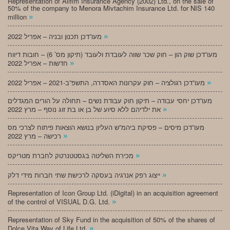
Representation of Alifim Insurance Agency (2002) Ltd., on the sale of
50% of the company to Menora Mivtachim Insurance Ltd. for NIS 140
»
million
»
מעו”דכן תכנון ובניה – אפריל 2022
מעו”דכן שוק הון – חוק שכר שווה לעובדת ולעובד (תיקון מס’ 6) – חובות דיווח
»
חדשות – אפריל 2022
»
מעו”דכן רגולציה – חוק עקרונות האסדרה, התשפ”ב-2021 – אפריל 2022
מעו”דכן יחסי עבודה – תיקון חוק עבודת נשים – תחולה על הורים המגדלים
»
את ילדיהם ללא סיוע של בן או בת זוג נוסף – מרץ 2022
מעו”דכן מיסים – פסיקת ביהמ”ש העליון בנושא הוצאות פיתוח לצרכי מס
»
רכישה – מרץ 2022
»
מכירת השליטה בגסטטנרטק לחברת מטריקס
»
ייצוג רפק אנרגיה בעסקה לרכישת שתי חברות מידי דלק
Representation of Icon Group Ltd. (iDigital) in an acquisition agreement
»
of the control of VISUAL D.G. Ltd.
Representation of Sky Fund in the acquisition of 50% of the shares of
»
Dolce Vita Way of Life Ltd.