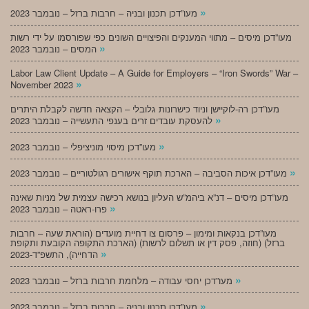
»
מעו”דכן תכנון ובניה – חרבות ברזל – נובמבר 2023
מעו”דכן מיסים – מתווי המענקים והפיצויים השונים כפי שפורסמו על ידי רשות
»
המסים – נובמבר 2023
Labor Law Client Update – A Guide for Employers – “Iron Swords” War –
»
November 2023
מעו”דכן רה-לוקיישן וניוד כישרונות גלובלי – הקצאה חדשה לקבלת היתרים
»
להעסקת עובדים זרים בענפי התעשייה – נובמבר 2023
»
מעו”דכן מיסוי מוניציפלי – נובמבר 2023
»
מעו”דכן איכות הסביבה – הארכת תוקף אישורים רגולטוריים – נובמבר 2023
מעו”דכן מיסים – דנ”א ביהמ”ש העליון בנושא רכישה עצמית של מניות שאינה
»
פרו-ראטה – נובמבר 2023
מעו”דכן בנקאות ומימון – פרסום צו דחיית מועדים (הוראת שעה – חרבות
ברזל) (חוזה, פסק דין או תשלום לרשות) (הארכת התקופה הקובעת ותקופת
»
הדחייה), התשפ”ד-2023
»
מעו”דכן יחסי עבודה – מלחמת חרבות ברזל – נובמבר 2023
»
מעו”דכן תכנון ובניה – חרבות ברזל – נובמבר 2023