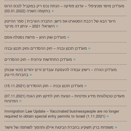
מעו”דכן מיסוי מוניציפלי – עדכון פסיקה – הנחת נכס ריק במקביל לנכס הרוס
»
בתקופה השניה (03.01.2022)
היעד הבא של רכבת הסטארט-אפ ניישן: החברה הערבית | ספר ההייטק
»
הישראלי 2021 – עיתון דה מרקר
»
מעו”דכן שוק ההון – פרשת נסטלה-אסם
»
מעו”דכן תכנון ובניה – חוק ההסדרים וחוק תכנון ובניה
»
מעו”דכן התחדשות עירונית – חוק ההסדרים
מעו”דכן הגירה – רישיון עבודה להעסקת עובדים זרים יהודים (זכאי שבות)
»
בחברות היי-טק
»
מעו”דכן תכנון ובניה – חוק ההסדרים (15.11.2021)
(07.11.2021) מעודכן טכנולוגיות מידע ופרטיות – הצעת חוק לתיקון חוק הגנת
»
הפרטיות
Immigration Law Update – Vaccinated businesspeople are no longer
»
required to obtain special entry permits to Israel (1.11.2021)
»
משפחת ברק תשקיע בחברת הביטוח איילון ותהפוך לשותפה של ווישור