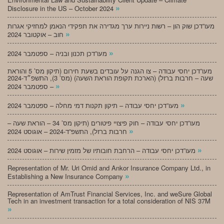
»
Disclosure in the US – October 2024
מעו”דכן שוק הון – רשות ניירות ערך מגדירה את תפקידי הנאמן למחזיקי אגרות
»
חוב – אוקטובר 2024
»
מעו”דכן תכנון ובניה – ספטמבר 2024
מעו”דכן יחסי עבודה – צו הגנה על עובדים בשעת חירום (תיקון מס’ 5 והוראת
שעה – חרבות ברזל) (הארכת תקופת הוראת השעה) (מס’ 3), התשפ״ד-2024
»
– ספטמבר 2024
»
מעו”דכן יחסי עבודה – תיקון תקנות דמי מחלה – ספטמבר 2024
מעו”דכן יחסי עבודה – חוק פיצויי פיטורים (תיקון מס’ 34 – הוראת שעה –
»
חרבות ברזל), התשפ”ד-2024 – אוגוסט 2024
»
מעו”דכן יחסי עבודה – הרחבת חובותיו של מזמין שירות – אוגוסט 2024
Representation of Mr. Uri Omid and Ankor Insurance Company Ltd., in
»
Establishing a New Insurance Company
Representation of AmTrust Financial Services, Inc. and weSure Global
Tech in an investment transaction for a total consideration of NIS 37M
»