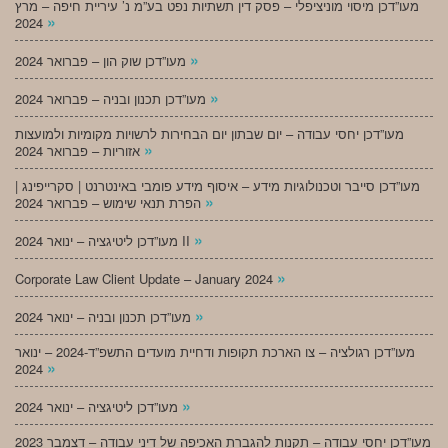
מעו”דכן מיסוי מוניציפלי – פסק דין תשתיות נפט בע”מ נ’ עיריית חיפה – מרץ
»
2024
»
מעו”דכן שוק הון – פברואר 2024
»
מעו”דכן תכנון ובניה – פברואר 2024
מעו”דכן יחסי עבודה – יום שבתון יום הבחירות לרשויות מקומיות ולמועצות
»
אזוריות – פברואר 2024
מעו”דכן סייבר וטכנולוגיות מידע – איסוף מידע פומבי באינטרנט | סקרייפינג |
»
הפרת תנאי שימוש – פברואר 2024
»
מעו”דכן ליטיגציה – ינואר 2024 II
»
Corporate Law Client Update – January 2024
»
מעו”דכן תכנון ובניה – ינואר 2024
מעו”דכן רגולציה – צו הארכת תקופות ודחיית מועדים התשפ”ד-2024 – ינואר
»
2024
»
מעו”דכן ליטיגציה – ינואר 2024
מעו”דכן יחסי עבודה – תקנות להגברת האכיפה של דיני עבודה – דצמבר 2023