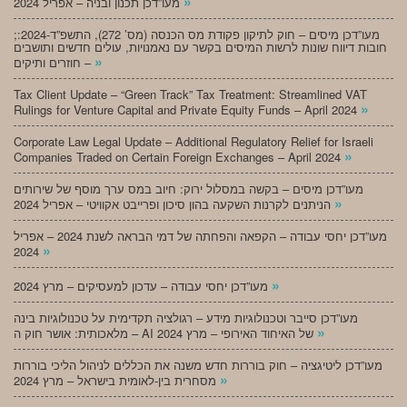
»
מעו”דכן תכנון ובניה – אפריל 2024
;מעו”דכן מיסים – חוק לתיקון פקודת מס הכנסה (מס’ 272), התשפ”ד-2024:
חובות דיווח שונות לרשות המיסים בקשר עם נאמנויות, עולים חדשים ותושבים
»
חוזרים ותיקים –
Tax Client Update – “Green Track” Tax Treatment: Streamlined VAT
»
Rulings for Venture Capital and Private Equity Funds – April 2024
Corporate Law Legal Update – Additional Regulatory Relief for Israeli
»
Companies Traded on Certain Foreign Exchanges – April 2024
מעו”דכן מיסים – בקשה במסלול ירוק: חיוב במס ערך מוסף של שירותים
»
הניתנים לקרנות השקעה בהון סיכון ופרייבט אקוויטי – אפריל 2024
מעו”דכן יחסי עבודה – הקפאה והפחתה של דמי הבראה לשנת 2024 – אפריל
»
2024
»
מעו”דכן יחסי עבודה – עדכון למעסיקים – מרץ 2024
מעו”דכן סייבר וטכנולוגיות מידע – רגולציה תקדימית על טכנולוגיות בינה
»
מלאכותית: אושר חוק ה – AI של האיחוד האירופי – מרץ 2024
מעו”דכן ליטיגציה – חוק בוררות חדש משנה את הכללים לניהול הליכי בוררות
»
מסחרית בין-לאומית בישראל – מרץ 2024