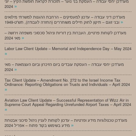
מעו”דכן יחסי עבודה – העסקת בני נוער – תזכורת לקראת חופשת הקיץ – יוני
»
2024
מעו”דכן דיני עבודה – עדכון למעסיקים – הרחבת ההגנות למשרתי מילואים
»
ובני זוגם – תיקון לחוק חיילים משוחררים (החזרה לעבודה), תש”ט-1949
מעו”דכן לקוחות פרטיים, העברות בין דוריות וניהול סכסוכי משפחה וירושה –
»
מאי 2024
Labor Law Client Update – Memorial and Independence Day – May 2024
»
מעו”דכן יחסי עבודה – העסקת עובדים ביום הזיכרון וביום העצמאות – מאי
»
2024
Tax Client Update – Amendment No. 272 to the Israel Income Tax
Ordinance: Reporting Obligations on Trusts and Individuals – April 2024
»
Aviation Law Client Update – Successful Representation of Wizz Air in
Supreme Court Appeal Regarding Unrefunded Airport Taxes – April 2024
»
מעו”דכן טכנולוגיות מידע ופרטיות – עדכון לקוחות לעניין ניהול סיכוני אבטחת
»
מידע בשימוש בקוד פתוח – אפריל 2024