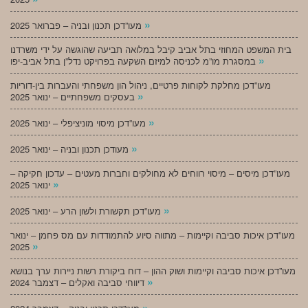
»
מעו”דכן תכנון ובניה – פברואר 2025
בית המשפט המחוזי בתל אביב קיבל במלואה תביעה שהוגשה על ידי משרדנו
»
במסגרת מו”מ לכניסה למיזם השקעה בפרויקט נדל”ן בתל אביב-יפו
מעו”דכן מחלקת לקוחות פרטיים, ניהול הון משפחתי והעברות בין-דוריות
»
בעסקים משפחתיים – ינואר 2025
»
מעו”דכן מיסוי מוניציפלי – ינואר 2025
»
מעודכן תכנון ובניה – ינואר 2025
מעו”דכן מיסים – מיסוי רווחים לא מחולקים וחברות מעטים – עדכון חקיקה –
»
ינואר 2025
»
מעו”דכן תקשורת ולשון הרע – ינואר 2025
מעו”דכן איכות סביבה וקיימות – מתווה סיוע להתמודדות עם מס פחמן – ינואר
»
2025
מעו”דכן איכות סביבה וקיימות ושוק ההון – דוח ביקורת רשות ניירות ערך בנושא
»
דיווחי סביבה ואקלים – דצמבר 2024
»