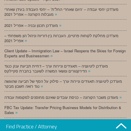
מעו”דכן יחסי עבודה – ‘היום שאחרי החל”ת’ – יחסי העבודה בעידן שאחרי
»
מגבלות הקורונה – אפריל 2021
»
מעו”דכן תכנון ובניה – אפריל 2021
מעו”דכן מחלקת לקוחות פרטיים, העברות בין-דוריות וניהול הון משפחתי –
»
אפריל 2021
Client Update – Immigration Law – Israel Reopens the Skies for Foreign
»
Experts and Businessmen
מעו”דכן ליטיגציה – תאגידים וניירות ערך – דחיית תביעת ענק כנגד
»
הדירקטורים ונושאי המשרה לשעבר בחברת סקיילקס
מעו”דכן ליטיגציה תאגידים וניירות ערך – סילוק על הסף של תביעה שהוגשה
»
נגד רואה חשבון מבקר
»
מעודכן משבר הקורונה – כניסת עובדים שאינם מחוסנים למקומות עבודה
FBC Tax Update: Transfer Pricing Business Models for Distribution &
»
Sales
»
מעו”דכן תכנון ובניה – מרץ 2021
Find Practice / Attorney