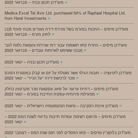
»
מעו”דכן תכנון ובניה – פברואר 2023
Medica Excel Tel Aviv Ltd. purchased 50% of Raphael Hospital Ltd.
»
from Harel Investments
מעו”דכן מיסים – החבות במע”מ בשל מכירת דירת מגורים מכוח סעיף 5(ב)
»
לחוק מע”מ – פברואר 2023
מעו”דכן מיסים – התרת קיזוז תשומות עבור דמי שכירות והוצאות נלוות לגבי
»
מבנה ששימש לארוחות עובדים – פברואר 2023
»
מעו”דכן תכנון ובניה – ינואר 2023
מעו”דכן ליטיגציה – חובות הגילוי אשר מוטלת על יזם או קבלן במסגרת הסכם
»
מכר לרכישת דירה “על הנייר” – ינואר 2023
מעו”דכן מיסים – דחיית ערעור על סיווג עסקאות מכר מקרקעין כחלק
»
מפעילות פירותית-עסקית החייבת במע”מ – ינואר 2023
»
מעו”דכן איכות הסביבה – טיוטת הטקסונומיה הישראלית – ינואר 2023
מעו”דכן מיסים – פרסום רשימת עמדות חייבות בדיווח לשנת המס 2022 –
»
ינואר 2023
מעו”דכן בלוקצ’יין ומיסים – קיזוז הפסדים לפני תום שנת המס – דצמבר 2022
»