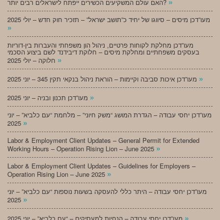
»
האם עולם המשקיעים הכשירים ייפתח לישראלים רבים יותר?
מעו”דכן מיסים – סיווגו של יחיד כ”תושב ישראל” – תזכיר חוק חדש – יולי 2025
»
מעו”דכן מחלקת לקוחות פרטיים, ניהול הון משפחתי והעברות בין-דוריות
בעסקים משפחתיים ומחלקת מיסים – חלוקת דיבידנד לשם ביצוע הסכמי
»
חלוקה – יולי 2025
»
מעו”דכן איכות סביבה וקיימות – הוראת ניהול בנקאי תקין 345 – יוני 2025
»
מעו”דכן תכנון ובניה – יוני 2025
מעו”דכן יחסי עבודה – הגדרת המושג “משק חיוני” – מלחמת “עם כלביא” – יוני
»
2025
Labor & Employment Client Updates – General Permit for Extended
»
Working Hours – Operation Rising Lion – June 2025
Labor & Employment Client Updates – Guidelines for Employers –
»
Operation Rising Lion – June 2025
מעו”דכן יחסי עבודה – היתר כללי להעסקה בשעות נוספות “עם כלביא” – יוני
»
2025
»
מעו”דכן יחסי עבודה – הנחיות למעסיקים – “עם כלביא” – יוני 2025