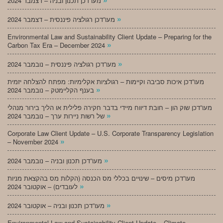
מעו”דכן תכנון ובניה – דצמבר 2024
»
מעו”דכן רגולציה פיננסית – דצמבר 2024
Environmental Law and Sustainability Client Update – Preparing for the
»
Carbon Tax Era – December 2024
»
מעו”דכן רגולציה פיננסית – נובמבר 2024
מעו”דכן איכות סביבה וקיימות – רגולציות אקלימיות: מפתח להצלחה יזמית
»
בענף הקליימטק – נובמבר 2024
מעו”דכן שוק הון – חובת דיווח מיידי בדבר חקירה פלילית או הליך בירור מנהלי
»
של רשות ניירות ערך – נובמבר 2024
Corporate Law Client Update – U.S. Corporate Transparency Legislation
»
– November 2024
»
מעו”דכן תכנון ובניה – נובמבר 2024
מעו”דכן מיסים – שינויים בכללי מס הכנסה (הקלות מס בהקצאת מניות
»
לעובדים) – אוקטובר 2024
»
מעו”דכן תכנון ובניה – אוקטובר 2024
Environmental Law and Sustainability Client Update – Climate