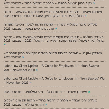
»
עקיף לחוק הביטוח הלאומי – מלחמת “חרבות ברזל” – דצמבר 2023
מעו”דכן מיסים – חוק הארכת תקופות ודחיית מועדים (הוראת שעה – חרבות
»
ברזל) (הליכי מס ומענקי סיוע), התשפ”ד-2023 – דצמבר 2023
מעו”דכן סייבר וטכנולוגיות מידע – סמכות חדשה למערך הסייבר להנחות
»
ארגונים פרטיים במשק – נובמבר 2023
מעו”דכן רגולציה – חוק הארכת תקופות ודחיית מועדים (הוראת שעה – חרבות
ברזל) (סדרי מינהל, תקופות כהונה ותאגידים), התשפ”ד-2023 – נובמבר 2023
»
מעו”דכן שוק הון – הארכת תקופות ודחיית מועדים הקבועים בחוק החברות –
»
נובמבר 2023
Labor Law Client Update – A Guide for Employers III – “Iron Swords”
»
War – November 2023
Labor Law Client Update – A Guide for Employers II – “Iron Swords” War
»
– November 2023
»
מעו”דכן מיסים – “חרבות ברזל” – נזקי המלחמה – נובמבר 2023
מעו”דכן יחסי עבודה – מלחמת “חרבות ברזל” – מתווה הפיצויים לעסקים
»
והקלות בחל”ת – נובמבר 2023