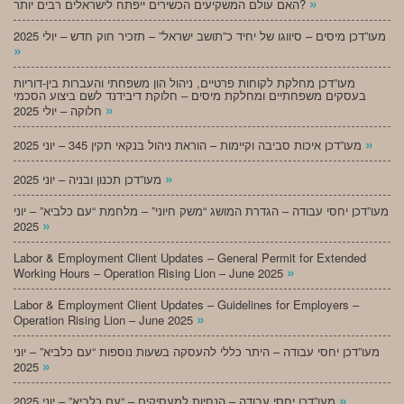
»
האם עולם המשקיעים הכשירים ייפתח לישראלים רבים יותר?
מעו”דכן מיסים – סיווגו של יחיד כ”תושב ישראל” – תזכיר חוק חדש – יולי 2025
»
מעו”דכן מחלקת לקוחות פרטיים, ניהול הון משפחתי והעברות בין-דוריות
בעסקים משפחתיים ומחלקת מיסים – חלוקת דיבידנד לשם ביצוע הסכמי
»
חלוקה – יולי 2025
»
מעו”דכן איכות סביבה וקיימות – הוראת ניהול בנקאי תקין 345 – יוני 2025
»
מעו”דכן תכנון ובניה – יוני 2025
מעו”דכן יחסי עבודה – הגדרת המושג “משק חיוני” – מלחמת “עם כלביא” – יוני
»
2025
Labor & Employment Client Updates – General Permit for Extended
»
Working Hours – Operation Rising Lion – June 2025
Labor & Employment Client Updates – Guidelines for Employers –
»
Operation Rising Lion – June 2025
מעו”דכן יחסי עבודה – היתר כללי להעסקה בשעות נוספות “עם כלביא” – יוני
»
2025
»
מעו”דכן יחסי עבודה – הנחיות למעסיקים – “עם כלביא” – יוני 2025