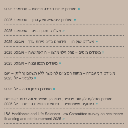
»
מעו”דכן איכות סביבה וקיימות – ספטמבר 2025
»
מעו”דכן ליטיגציה ושוק ההון – ספטמבר 2025
»
מעו”דכן תכנון ובניה – ספטמבר 2025
»
מעו”דכן שוק הון – חידושים בדיני ניירות ערך – אוגוסט 2025
»
מעו”דכן מיסים – נוהל גילוי מרצון – הוראת שעה – אוגוסט 2025
»
מעו”דכן תכנון ובניה – אוגוסט 2025
מעו”דכן דיני עבודה – מתווה הפיצויים לחופשה ללא תשלום (חל”ת) – “עם
»
כלביא” – יולי 2025
»
מעו”דכן תכנון ובניה – יולי 2025
מעו”דכן מחלקת לקוחות פרטיים, ניהול הון משפחתי והעברות בין-דוריות
»
בעסקים משפחתיים – חידושים בצוואות הדדיות – יולי 2025
IBA Healthcare and Life Sciences Law Committee survey on healthcare
»
financing and reimbursement 2025