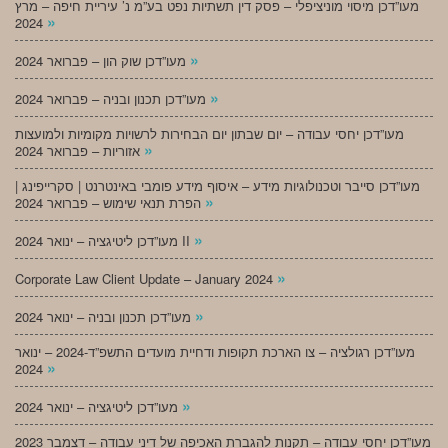
מעו”דכן מיסוי מוניציפלי – פסק דין תשתיות נפט בע”מ נ’ עיריית חיפה – מרץ
»
2024
»
מעו”דכן שוק הון – פברואר 2024
»
מעו”דכן תכנון ובניה – פברואר 2024
מעו”דכן יחסי עבודה – יום שבתון יום הבחירות לרשויות מקומיות ולמועצות
»
אזוריות – פברואר 2024
מעו”דכן סייבר וטכנולוגיות מידע – איסוף מידע פומבי באינטרנט | סקרייפינג |
»
הפרת תנאי שימוש – פברואר 2024
»
מעו”דכן ליטיגציה – ינואר 2024 II
»
Corporate Law Client Update – January 2024
»
מעו”דכן תכנון ובניה – ינואר 2024
מעו”דכן רגולציה – צו הארכת תקופות ודחיית מועדים התשפ”ד-2024 – ינואר
»
2024
»
מעו”דכן ליטיגציה – ינואר 2024
מעו”דכן יחסי עבודה – תקנות להגברת האכיפה של דיני עבודה – דצמבר 2023