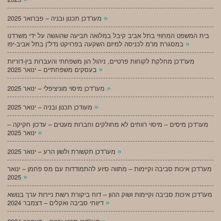
»
מעו”דכן תכנון ובניה – פברואר 2025
בית המשפט המחוזי בתל אביב קיבל במלואה תביעה שהוגשה על ידי משרדנו
»
במסגרת מו”מ לכניסה למיזם השקעה בפרויקט נדל”ן בתל אביב-יפו
מעו”דכן מחלקת לקוחות פרטיים, ניהול הון משפחתי והעברות בין-דוריות
»
בעסקים משפחתיים – ינואר 2025
»
מעו”דכן מיסוי מוניציפלי – ינואר 2025
»
מעודכן תכנון ובניה – ינואר 2025
מעו”דכן מיסים – מיסוי רווחים לא מחולקים וחברות מעטים – עדכון חקיקה –
»
ינואר 2025
»
מעו”דכן תקשורת ולשון הרע – ינואר 2025
מעו”דכן איכות סביבה וקיימות – מתווה סיוע להתמודדות עם מס פחמן – ינואר
»
2025
מעו”דכן איכות סביבה וקיימות ושוק ההון – דוח ביקורת רשות ניירות ערך בנושא
»
דיווחי סביבה ואקלים – דצמבר 2024
»