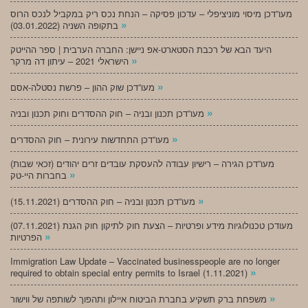
מעו”דכן מיסוי מוניציפלי – עדכון פסיקה – הנחת נכס ריק במקביל לנכס הרוס
»
בתקופה השניה (03.01.2022)
היעד הבא של רכבת הסטארט-אפ ניישן: החברה הערבית | ספר ההייטק
»
הישראלי 2021 – עיתון דה מרקר
»
מעו”דכן שוק ההון – פרשת נסטלה-אסם
»
מעו”דכן תכנון ובניה – חוק ההסדרים וחוק תכנון ובניה
»
מעו”דכן התחדשות עירונית – חוק ההסדרים
מעו”דכן הגירה – רישיון עבודה להעסקת עובדים זרים יהודים (זכאי שבות)
»
בחברות היי-טק
»
מעו”דכן תכנון ובניה – חוק ההסדרים (15.11.2021)
(07.11.2021) מעודכן טכנולוגיות מידע ופרטיות – הצעת חוק לתיקון חוק הגנת
»
הפרטיות
Immigration Law Update – Vaccinated businesspeople are no longer
»
required to obtain special entry permits to Israel (1.11.2021)
»
משפחת ברק תשקיע בחברת הביטוח איילון ותהפוך לשותפה של ווישור