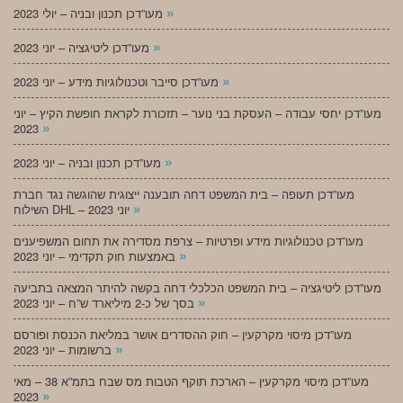
»
מעו”דכן תכנון ובניה – יולי 2023
»
מעו”דכן ליטיגציה – יוני 2023
»
מעו”דכן סייבר וטכנולוגיות מידע – יוני 2023
מעו”דכן יחסי עבודה – העסקת בני נוער – תזכורת לקראת חופשת הקיץ – יוני
»
2023
»
מעו”דכן תכנון ובניה – יוני 2023
מעו”דכן תעופה – בית המשפט דחה תובענה ייצוגית שהוגשה נגד חברת
»
השילוח DHL – יוני 2023
מעו”דכן טכנולוגיות מידע ופרטיות – צרפת מסדירה את תחום המשפיענים
»
באמצעות חוק תקדימי – יוני 2023
מעו”דכן ליטיגציה – בית המשפט הכלכלי דחה בקשה להיתר המצאה בתביעה
»
בסך של כ-2 מיליארד ש”ח – יוני 2023
מעו”דכן מיסוי מקרקעין – חוק ההסדרים אושר במליאת הכנסת ופורסם
»
ברשומות – יוני 2023
מעו”דכן מיסוי מקרקעין – הארכת תוקף הטבות מס שבח בתמ”א 38 – מאי
»
2023