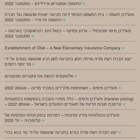
»
התעופה אוסטריאן איירליינס – ספטמבר 2022
מעו”דכן תעופה – בית המשפט המחוזי דחה תביעה ייצוגית שהוגשה נגד חברת
»
התעופה וויז אייר – ספטמבר 2022
מעו”דכן מיסוי מוניציפלי – עדכון פסיקה – ביטול חיוב רטרואקטיבי בארנונה –
»
ספטמבר 2022
»
Establishment of Ofek – a New Elementary Insurance Company
ייצוג חברת רשת מדיה ואיילה חסון בתביעת לשון הרע שהוגשה כנגדם על ידי
»
מר יוסף רחמים
»
אליאקסיס רוכשת את אקווריוס ספקטרום
»
מעו”דכן מיסים – השתתפות מלכ”רים במכרזי מדינה – אוגוסט 2022
מעו”דכן מיסים – כללי מחירי העברה בעסקאות בינלאומיות (transfer pricing)
»
– הרחבת חובות הדיווח על תאגידים הפועלים בישראל – אוגוסט 2022
מעו”דכן טכנולוגיות מידע ופרטיות – רפורמה בחוק זכויות הפרטיות של
»
קליפורניה – יולי 2022
»
ייצוג חברת רשת מדיה בע”מ בתביעה שהוגשה על-ידי מר בהא בכרי