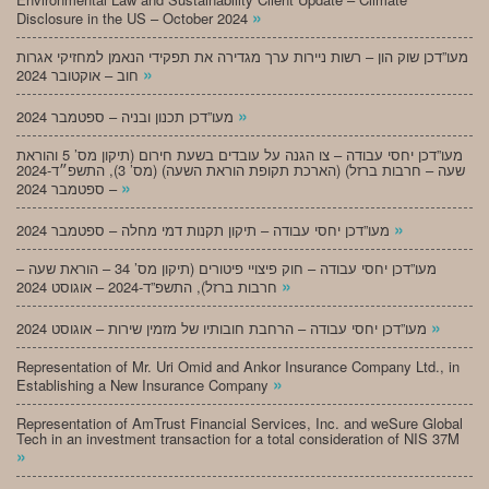
»
Disclosure in the US – October 2024
מעו”דכן שוק הון – רשות ניירות ערך מגדירה את תפקידי הנאמן למחזיקי אגרות
»
חוב – אוקטובר 2024
»
מעו”דכן תכנון ובניה – ספטמבר 2024
מעו”דכן יחסי עבודה – צו הגנה על עובדים בשעת חירום (תיקון מס’ 5 והוראת
שעה – חרבות ברזל) (הארכת תקופת הוראת השעה) (מס’ 3), התשפ״ד-2024
»
– ספטמבר 2024
»
מעו”דכן יחסי עבודה – תיקון תקנות דמי מחלה – ספטמבר 2024
מעו”דכן יחסי עבודה – חוק פיצויי פיטורים (תיקון מס’ 34 – הוראת שעה –
»
חרבות ברזל), התשפ”ד-2024 – אוגוסט 2024
»
מעו”דכן יחסי עבודה – הרחבת חובותיו של מזמין שירות – אוגוסט 2024
Representation of Mr. Uri Omid and Ankor Insurance Company Ltd., in
»
Establishing a New Insurance Company
Representation of AmTrust Financial Services, Inc. and weSure Global
Tech in an investment transaction for a total consideration of NIS 37M
»