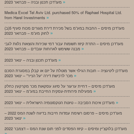
»
מעו”דכן תכנון ובניה – פברואר 2023
Medica Excel Tel Aviv Ltd. purchased 50% of Raphael Hospital Ltd.
»
from Harel Investments
מעו”דכן מיסים – החבות במע”מ בשל מכירת דירת מגורים מכוח סעיף 5(ב)
»
לחוק מע”מ – פברואר 2023
מעו”דכן מיסים – התרת קיזוז תשומות עבור דמי שכירות והוצאות נלוות לגבי
»
מבנה ששימש לארוחות עובדים – פברואר 2023
»
מעו”דכן תכנון ובניה – ינואר 2023
מעו”דכן ליטיגציה – חובות הגילוי אשר מוטלת על יזם או קבלן במסגרת הסכם
»
מכר לרכישת דירה “על הנייר” – ינואר 2023
מעו”דכן מיסים – דחיית ערעור על סיווג עסקאות מכר מקרקעין כחלק
»
מפעילות פירותית-עסקית החייבת במע”מ – ינואר 2023
»
מעו”דכן איכות הסביבה – טיוטת הטקסונומיה הישראלית – ינואר 2023
מעו”דכן מיסים – פרסום רשימת עמדות חייבות בדיווח לשנת המס 2022 –
»
ינואר 2023
מעו”דכן בלוקצ’יין ומיסים – קיזוז הפסדים לפני תום שנת המס – דצמבר 2022
»