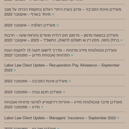
מעו”דכן איכות הסביבה – עדכון בעניין היתרי רעלים בתקופת הכרזה על מצב
»
מיוחד בעורף – אוקטובר 2023
»
מעו”דכן רגולציה – אוקטובר 2023
מעו”דכן בנקאות ומימון – פרסום חוק דחיית מועדים (הוראת שעה – חרבות
»
ברזל) (חוזה, פסק דין או תשלום לרשות), התשפ”ד – 2023 – אוקטובר 2023
מעו”דכן טכנולוגיות מידע ופרטיות – מדריך ליישום תקנה 15 לתקנות הגנת
»
הפרטיות (אבטחת מידע) – ספטמבר 2023
Labor Law Client Update – Recuperation Pay Allowance – September
»
2023
»
מעו”דכן איכות הסביבה – ספטמבר 2023
»
מעו”דכן תכנון ובניה – ספטמבר 2023
מעו”דכן סייבר וטכנולוגיות מידע – אחריות דירקטוריון לסיכוני פרטיות ואבטחת
»
מידע – ספטמבר 2023
»
Labor Law Client Update – Managers’ Insurance – September 2023
»
מעו”דכן שוק הון – ספטמבר 2023