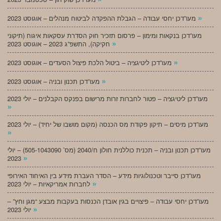
»
מעו”דכן יחסי עבודה – הגבלת ההפקדה לביטוח מנהלים – אוגוסט 2023
מעו”דכן בנקאות ומימון – פרסום תזכיר חוק הסדרת עסקאות איגוח (תיקוני
»
חקיקה), התשפ”ג 2023 – אוגוסט 2023
»
מעו”דכן ליטיגציה – ביטול הלכת פיצול הסעדים – אוגוסט 2023
»
מעו”דכן תכנון ובניה – אוגוסט 2023
מעו”דכן ליטיגציה – פטור לחברות זרות מרישום בפנקס הקבלנים – יולי 2023
»
מעו”דכן מיסים – תיקון פקודת מס הכנסה (מקום מושבו של יחיד) – יולי 2023
»
מעו”דכן תכנון ובניה – תכנית כוללנית חולון ח/2040 (מס’ 505-1043090) – יולי
»
2023
מעו”דכן סייבר וטכנולוגיות מידע – הסדר העברת מידע בין האיחוד האירופי
»
לחברות אמריקאיות – יולי 2023
מעו”דכן יחסי עבודה – פיצויים בגין אובדן הכנסות בעקבות מבצע “מגן וחץ” –
»
יולי 2023