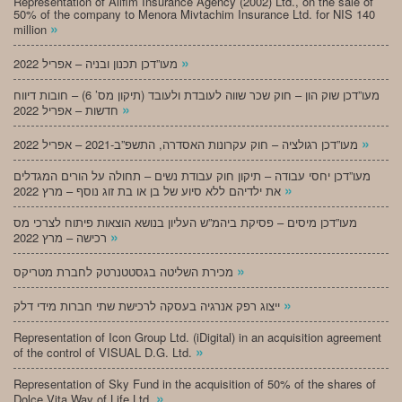
Representation of Alifim Insurance Agency (2002) Ltd., on the sale of
50% of the company to Menora Mivtachim Insurance Ltd. for NIS 140
»
million
»
מעו”דכן תכנון ובניה – אפריל 2022
מעו”דכן שוק הון – חוק שכר שווה לעובדת ולעובד (תיקון מס’ 6) – חובות דיווח
»
חדשות – אפריל 2022
»
מעו”דכן רגולציה – חוק עקרונות האסדרה, התשפ”ב-2021 – אפריל 2022
מעו”דכן יחסי עבודה – תיקון חוק עבודת נשים – תחולה על הורים המגדלים
»
את ילדיהם ללא סיוע של בן או בת זוג נוסף – מרץ 2022
מעו”דכן מיסים – פסיקת ביהמ”ש העליון בנושא הוצאות פיתוח לצרכי מס
»
רכישה – מרץ 2022
»
מכירת השליטה בגסטטנרטק לחברת מטריקס
»
ייצוג רפק אנרגיה בעסקה לרכישת שתי חברות מידי דלק
Representation of Icon Group Ltd. (iDigital) in an acquisition agreement
»
of the control of VISUAL D.G. Ltd.
Representation of Sky Fund in the acquisition of 50% of the shares of
»
Dolce Vita Way of Life Ltd.