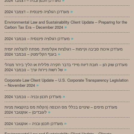
מעו”דכן תכנון ובניה – דצמבר 2024
»
מעו”דכן רגולציה פיננסית – דצמבר 2024
Environmental Law and Sustainability Client Update – Preparing for the
»
Carbon Tax Era – December 2024
»
מעו”דכן רגולציה פיננסית – נובמבר 2024
מעו”דכן איכות סביבה וקיימות – רגולציות אקלימיות: מפתח להצלחה יזמית
»
בענף הקליימטק – נובמבר 2024
מעו”דכן שוק הון – חובת דיווח מיידי בדבר חקירה פלילית או הליך בירור מנהלי
»
של רשות ניירות ערך – נובמבר 2024
Corporate Law Client Update – U.S. Corporate Transparency Legislation
»
– November 2024
»
מעו”דכן תכנון ובניה – נובמבר 2024
מעו”דכן מיסים – שינויים בכללי מס הכנסה (הקלות מס בהקצאת מניות
»
לעובדים) – אוקטובר 2024
»
מעו”דכן תכנון ובניה – אוקטובר 2024
Environmental Law and Sustainability Client Update – Climate