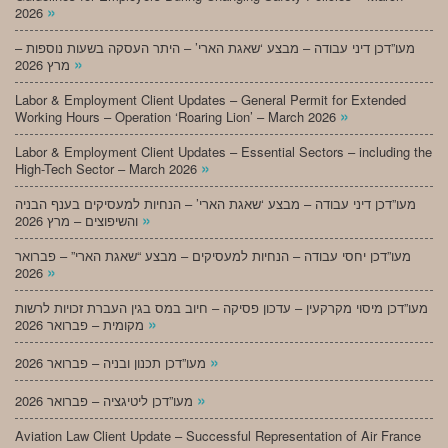
»
2026
מעו”דכן דיני עבודה – מבצע ‘שאגת הארי’ – היתר העסקה בשעות נוספות –
»
מרץ 2026
Labor & Employment Client Updates – General Permit for Extended
»
Working Hours – Operation ‘Roaring Lion’ – March 2026
Labor & Employment Client Updates – Essential Sectors – including the
»
High-Tech Sector – March 2026
מעו”דכן דיני עבודה – מבצע ‘שאגת הארי’ – הנחיות למעסיקים בענף הבניה
»
והשיפוצים – מרץ 2026
מעו”דכן יחסי עבודה – הנחיות למעסיקים – מבצע “שאגת הארי” – פברואר
»
2026
מעו”דכן מיסוי מקרקעין – עדכון פסיקה – חיוב במס בגין העברת זכויות לרשות
»
מקומית – פברואר 2026
»
מעו”דכן תכנון ובניה – פברואר 2026
»
מעו”דכן ליטיגציה – פברואר 2026
Aviation Law Client Update – Successful Representation of Air France