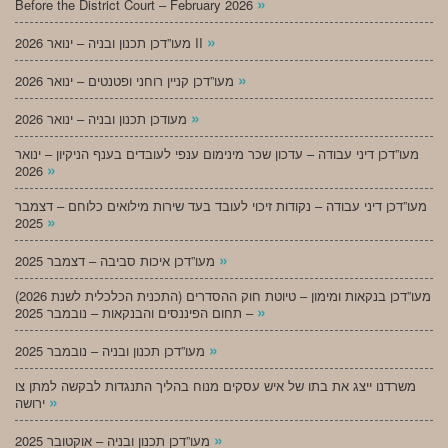
»
Before the District Court – February 2026
»
מעו”דכן תכנון ובניה – ינואר 2026 II
»
מעו”דכן קניין רוחני ופטנטים – ינואר 2026
»
מעודכן תכנון ובניה – ינואר 2026
מעו”דכן דיני עבודה – עדכון שכר מינימום ענפי לעובדים בענף הניקיון – ינואר
»
2026
מעו”דכן דיני עבודה – נקודות זיכוי לעובד בעד שירות מילואים כלוחם – דצמבר
»
2025
»
מעו”דכן איכות סביבה – דצמבר 2025
מעו”דכן בנקאות ומימון – טיוטת חוק ההסדרים (התכנית הכלכלית לשנת 2026)
»
– תחום הפיננסים והבנקאות – נובמבר 2025
»
מעו”דכן תכנון ובניה – נובמבר 2025
משרדנו ייצג את בתו של איש עסקים מנוח בהליך התנגדות לבקשה למתן צו
»
ירושה
»
מעו”דכן תכנון ובניה – אוקטובר 2025