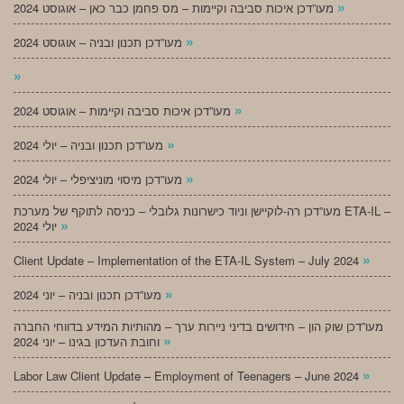
»
מעו”דכן איכות סביבה וקיימות – מס פחמן כבר כאן – אוגוסט 2024
»
מעו”דכן תכנון ובניה – אוגוסט 2024
»
»
מעו”דכן איכות סביבה וקיימות – אוגוסט 2024
»
מעו”דכן תכנון ובניה – יולי 2024
»
מעו”דכן מיסוי מוניציפלי – יולי 2024
מעו”דכן רה-לוקיישן וניוד כישרונות גלובלי – כניסה לתוקף של מערכת ETA-IL –
»
יולי 2024
»
Client Update – Implementation of the ETA-IL System – July 2024
»
מעו”דכן תכנון ובניה – יוני 2024
מעו”דכן שוק הון – חידושים בדיני ניירות ערך – מהותיות המידע בדווחי החברה
»
וחובת העדכון בגינו – יוני 2024
»
Labor Law Client Update – Employment of Teenagers – June 2024