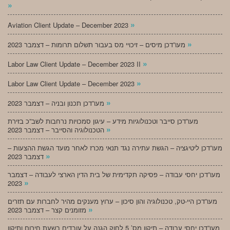
»
»
Aviation Client Update – December 2023
»
מעו”דכן מיסים – זיכויי מס בעבור תשלום תרומות – דצמבר 2023
»
Labor Law Client Update – December 2023 II
»
Labor Law Client Update – December 2023
»
מעו”דכן תכנון ובניה – דצמבר 2023
מעו”דכן סייבר וטכנולוגיות מידע – עיגון סמכויות נרחבות לשב”כ בזירת
»
הטכנולוגיה והסייבר – דצמבר 2023
מעו”דכן ליטיגציה – הגשת עתירה נגד תנאי מכרז לאחר מועד הגשת ההצעות –
»
דצמבר 2023
מעו”דכן יחסי עבודה – פסיקה תקדימית של בית הדין הארצי לעבודה – דצמבר
»
2023
מעו”דכן היי-טק, טכנולוגיה והון סיכון – ערוץ מענקים מהיר לחברות עם תזרים
»
מזומנים קצר – דצמבר 2023
מעו”דכן יחסי עבודה – תיקון מס’ 5 לחוק הגנה על עובדים בשעת חירום ותיקון