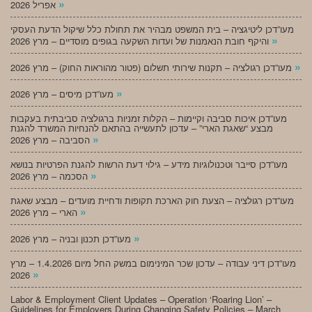
»
אפריל 2026
מעו”דכן ליטיגציה – בית המשפט מבהיר את תחולת כלל שיקול הדעת העסקי
»
והיקף חובת הנאמנות של ועדות השקעה בגופים מוסדיים – מרץ 2026
»
מעו”דכן רגולציה – תקנות שירותי תשלום (פטור מהוראות החוק) – מרץ 2026
»
מעו”דכן מיסים – מרץ 2026
מעו”דכן איכות סביבה וקיימות – הקלות זמניות ברגולציה סביבתית בעקבות
מבצע “שאגת הארי” – עדכון לתעשייה בהתאם להנחיות המשרד להגנת
»
הסביבה – מרץ 2026
מעו”דכן סייבר וטכנולוגיות מידע – גילוי דעת הרשות להגנת הפרטיות בנושא
»
הסכמה – מרץ 2026
מעו”דכן רגולציה – הצעת חוק הארכת תקופות ודחיית מועדים – מבצע שאגת
»
הארי – מרץ 2026
»
מעו”דכן תכנון ובניה – מרץ 2026
מעו”דכן דיני עבודה – עדכון שכר המינימום במשק החל מיום 1.4.2026 – מרץ
»
2026
Labor & Employment Client Updates – Operation ‘Roaring Lion’ –
Guidelines for Employers During Changing Safety Policies – March