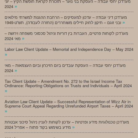
מעו”דכן יחסי עבודה – העסקת בני נוער – תזכורת לקראת חופשת הקיץ – יוני
»
2024
מעו”דכן דיני עבודה – עדכון למעסיקים – הרחבת ההגנות למשרתי מילואים
»
ובני זוגם – תיקון לחוק חיילים משוחררים (החזרה לעבודה), תש”ט-1949
מעו”דכן לקוחות פרטיים, העברות בין דוריות וניהול סכסוכי משפחה וירושה –
»
מאי 2024
Labor Law Client Update – Memorial and Independence Day – May 2024
»
מעו”דכן יחסי עבודה – העסקת עובדים ביום הזיכרון וביום העצמאות – מאי
»
2024
Tax Client Update – Amendment No. 272 to the Israel Income Tax
Ordinance: Reporting Obligations on Trusts and Individuals – April 2024
»
Aviation Law Client Update – Successful Representation of Wizz Air in
Supreme Court Appeal Regarding Unrefunded Airport Taxes – April 2024
»
מעו”דכן טכנולוגיות מידע ופרטיות – עדכון לקוחות לעניין ניהול סיכוני אבטחת
»
מידע בשימוש בקוד פתוח – אפריל 2024