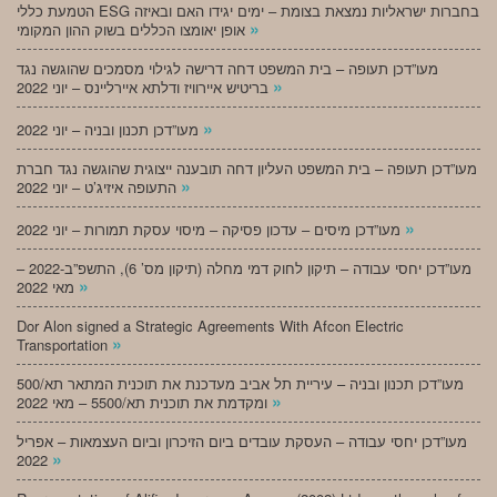
הטמעת כללי ESG בחברות ישראליות נמצאת בצומת – ימים יגידו האם ובאיזה
»
אופן יאומצו הכללים בשוק ההון המקומי
מעו”דכן תעופה – בית המשפט דחה דרישה לגילוי מסמכים שהוגשה נגד
»
בריטיש איירוויז ודלתא איירליינס – יוני 2022
»
מעו”דכן תכנון ובניה – יוני 2022
מעו”דכן תעופה – בית המשפט העליון דחה תובענה ייצוגית שהוגשה נגד חברת
»
התעופה איזיג’ט – יוני 2022
»
מעו”דכן מיסים – עדכון פסיקה – מיסוי עסקת תמורות – יוני 2022
מעו”דכן יחסי עבודה – תיקון לחוק דמי מחלה (תיקון מס’ 6), התשפ”ב-2022 –
»
מאי 2022
Dor Alon signed a Strategic Agreements With Afcon Electric
»
Transportation
מעו”דכן תכנון ובניה – עיריית תל אביב מעדכנת את תוכנית המתאר תא/500
»
ומקדמת את תוכנית תא/5500 – מאי 2022
מעו”דכן יחסי עבודה – העסקת עובדים ביום הזיכרון וביום העצמאות – אפריל
»
2022