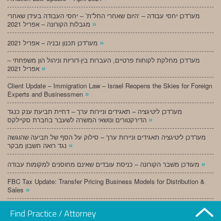
מעו”דכן יחסי עבודה – ‘היום שאחרי החל”ת’ – יחסי העבודה בעידן שאחרי
»
מגבלות הקורונה – אפריל 2021
»
מעו”דכן תכנון ובניה – אפריל 2021
מעו”דכן מחלקת לקוחות פרטיים, העברות בין-דוריות וניהול הון משפחתי –
»
אפריל 2021
Client Update – Immigration Law – Israel Reopens the Skies for Foreign
»
Experts and Businessmen
מעו”דכן ליטיגציה – תאגידים וניירות ערך – דחיית תביעת ענק כנגד
»
הדירקטורים ונושאי המשרה לשעבר בחברת סקיילקס
מעו”דכן ליטיגציה תאגידים וניירות ערך – סילוק על הסף של תביעה שהוגשה
»
נגד רואה חשבון מבקר
»
מעודכן משבר הקורונה – כניסת עובדים שאינם מחוסנים למקומות עבודה
FBC Tax Update: Transfer Pricing Business Models for Distribution &
»
Sales
»
מעו”דכן תכנון ובניה – מרץ 2021
Find Practice / Attorney