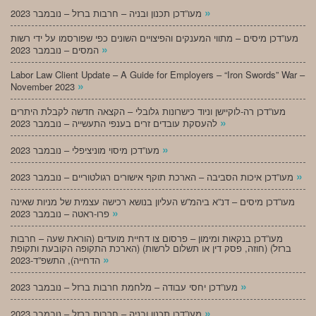
»
מעו”דכן תכנון ובניה – חרבות ברזל – נובמבר 2023
מעו”דכן מיסים – מתווי המענקים והפיצויים השונים כפי שפורסמו על ידי רשות
»
המסים – נובמבר 2023
Labor Law Client Update – A Guide for Employers – “Iron Swords” War –
»
November 2023
מעו”דכן רה-לוקיישן וניוד כישרונות גלובלי – הקצאה חדשה לקבלת היתרים
»
להעסקת עובדים זרים בענפי התעשייה – נובמבר 2023
»
מעו”דכן מיסוי מוניציפלי – נובמבר 2023
»
מעו”דכן איכות הסביבה – הארכת תוקף אישורים רגולטוריים – נובמבר 2023
מעו”דכן מיסים – דנ”א ביהמ”ש העליון בנושא רכישה עצמית של מניות שאינה
»
פרו-ראטה – נובמבר 2023
מעו”דכן בנקאות ומימון – פרסום צו דחיית מועדים (הוראת שעה – חרבות
ברזל) (חוזה, פסק דין או תשלום לרשות) (הארכת התקופה הקובעת ותקופת
»
הדחייה), התשפ”ד-2023
»
מעו”דכן יחסי עבודה – מלחמת חרבות ברזל – נובמבר 2023
»
מעו”דכן תכנון ובניה – חרבות ברזל – נובמבר 2023