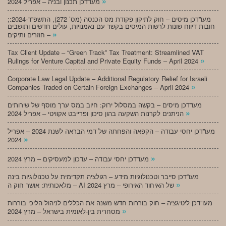
»
מעו”דכן תכנון ובניה – אפריל 2024
;מעו”דכן מיסים – חוק לתיקון פקודת מס הכנסה (מס’ 272), התשפ”ד-2024:
חובות דיווח שונות לרשות המיסים בקשר עם נאמנויות, עולים חדשים ותושבים
»
חוזרים ותיקים –
Tax Client Update – “Green Track” Tax Treatment: Streamlined VAT
»
Rulings for Venture Capital and Private Equity Funds – April 2024
Corporate Law Legal Update – Additional Regulatory Relief for Israeli
»
Companies Traded on Certain Foreign Exchanges – April 2024
מעו”דכן מיסים – בקשה במסלול ירוק: חיוב במס ערך מוסף של שירותים
»
הניתנים לקרנות השקעה בהון סיכון ופרייבט אקוויטי – אפריל 2024
מעו”דכן יחסי עבודה – הקפאה והפחתה של דמי הבראה לשנת 2024 – אפריל
»
2024
»
מעו”דכן יחסי עבודה – עדכון למעסיקים – מרץ 2024
מעו”דכן סייבר וטכנולוגיות מידע – רגולציה תקדימית על טכנולוגיות בינה
»
מלאכותית: אושר חוק ה – AI של האיחוד האירופי – מרץ 2024
מעו”דכן ליטיגציה – חוק בוררות חדש משנה את הכללים לניהול הליכי בוררות
»
מסחרית בין-לאומית בישראל – מרץ 2024