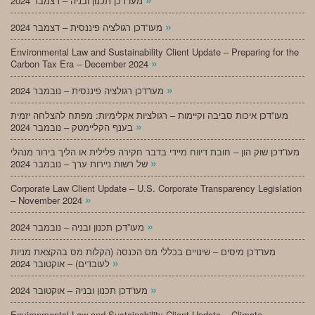
מעו”דכן תכנון ובניה – דצמבר 2024
»
מעו”דכן רגולציה פיננסית – דצמבר 2024
Environmental Law and Sustainability Client Update – Preparing for the
»
Carbon Tax Era – December 2024
»
מעו”דכן רגולציה פיננסית – נובמבר 2024
מעו”דכן איכות סביבה וקיימות – רגולציות אקלימיות: מפתח להצלחה יזמית
»
בענף הקליימטק – נובמבר 2024
מעו”דכן שוק הון – חובת דיווח מיידי בדבר חקירה פלילית או הליך בירור מנהלי
»
של רשות ניירות ערך – נובמבר 2024
Corporate Law Client Update – U.S. Corporate Transparency Legislation
»
– November 2024
»
מעו”דכן תכנון ובניה – נובמבר 2024
מעו”דכן מיסים – שינויים בכללי מס הכנסה (הקלות מס בהקצאת מניות
»
לעובדים) – אוקטובר 2024
»
מעו”דכן תכנון ובניה – אוקטובר 2024
Environmental Law and Sustainability Client Update – Climate