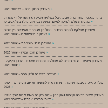
»
מעו”דכן תכנון ובניה – פברואר 2025
בית המשפט המחוזי בתל אביב קיבל במלואה תביעה שהוגשה על ידי משרדנו
»
במסגרת מו”מ לכניסה למיזם השקעה בפרויקט נדל”ן בתל אביב-יפו
מעו”דכן מחלקת לקוחות פרטיים, ניהול הון משפחתי והעברות בין-דוריות
»
בעסקים משפחתיים – ינואר 2025
»
מעו”דכן מיסוי מוניציפלי – ינואר 2025
»
מעודכן תכנון ובניה – ינואר 2025
מעו”דכן מיסים – מיסוי רווחים לא מחולקים וחברות מעטים – עדכון חקיקה –
»
ינואר 2025
»
מעו”דכן תקשורת ולשון הרע – ינואר 2025
מעו”דכן איכות סביבה וקיימות – מתווה סיוע להתמודדות עם מס פחמן – ינואר
»
2025
מעו”דכן איכות סביבה וקיימות ושוק ההון – דוח ביקורת רשות ניירות ערך בנושא
»
דיווחי סביבה ואקלים – דצמבר 2024
»