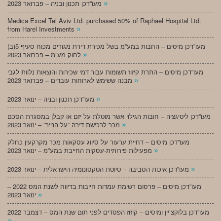
»
מעו”דכן תכנון ובניה – פברואר 2023
Medica Excel Tel Aviv Ltd. purchased 50% of Raphael Hospital Ltd.
»
from Harel Investments
מעו”דכן מיסים – החבות במע”מ בשל מכירת דירת מגורים מכוח סעיף 5(ב)
»
לחוק מע”מ – פברואר 2023
מעו”דכן מיסים – התרת קיזוז תשומות עבור דמי שכירות והוצאות נלוות לגבי
»
מבנה ששימש לארוחות עובדים – פברואר 2023
»
מעו”דכן תכנון ובניה – ינואר 2023
מעו”דכן ליטיגציה – חובות הגילוי אשר מוטלת על יזם או קבלן במסגרת הסכם
»
מכר לרכישת דירה “על הנייר” – ינואר 2023
מעו”דכן מיסים – דחיית ערעור על סיווג עסקאות מכר מקרקעין כחלק
»
מפעילות פירותית-עסקית החייבת במע”מ – ינואר 2023
»
מעו”דכן איכות הסביבה – טיוטת הטקסונומיה הישראלית – ינואר 2023
מעו”דכן מיסים – פרסום רשימת עמדות חייבות בדיווח לשנת המס 2022 –
»
ינואר 2023
מעו”דכן בלוקצ’יין ומיסים – קיזוז הפסדים לפני תום שנת המס – דצמבר 2022
»