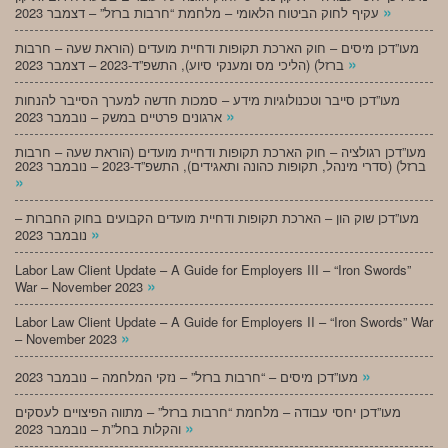
»
עקיף לחוק הביטוח הלאומי – מלחמת “חרבות ברזל” – דצמבר 2023
מעו”דכן מיסים – חוק הארכת תקופות ודחיית מועדים (הוראת שעה – חרבות
»
ברזל) (הליכי מס ומענקי סיוע), התשפ”ד-2023 – דצמבר 2023
מעו”דכן סייבר וטכנולוגיות מידע – סמכות חדשה למערך הסייבר להנחות
»
ארגונים פרטיים במשק – נובמבר 2023
מעו”דכן רגולציה – חוק הארכת תקופות ודחיית מועדים (הוראת שעה – חרבות
ברזל) (סדרי מינהל, תקופות כהונה ותאגידים), התשפ”ד-2023 – נובמבר 2023
»
מעו”דכן שוק הון – הארכת תקופות ודחיית מועדים הקבועים בחוק החברות –
»
נובמבר 2023
Labor Law Client Update – A Guide for Employers III – “Iron Swords”
»
War – November 2023
Labor Law Client Update – A Guide for Employers II – “Iron Swords” War
»
– November 2023
»
מעו”דכן מיסים – “חרבות ברזל” – נזקי המלחמה – נובמבר 2023
מעו”דכן יחסי עבודה – מלחמת “חרבות ברזל” – מתווה הפיצויים לעסקים
»
והקלות בחל”ת – נובמבר 2023