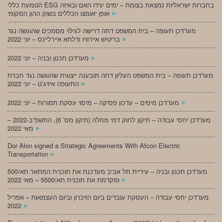
הטמעת כללי ESG בחברות ישראליות נמצאת בצומת – ימים יגידו האם ובאיזה
»
אופן יאומצו הכללים בשוק ההון המקומי
מעו”דכן תעופה – בית המשפט דחה דרישה לגילוי מסמכים שהוגשה נגד
»
בריטיש איירוויז ודלתא איירליינס – יוני 2022
»
מעו”דכן תכנון ובניה – יוני 2022
מעו”דכן תעופה – בית המשפט העליון דחה תובענה ייצוגית שהוגשה נגד חברת
»
התעופה איזיג’ט – יוני 2022
»
מעו”דכן מיסים – עדכון פסיקה – מיסוי עסקת תמורות – יוני 2022
מעו”דכן יחסי עבודה – תיקון לחוק דמי מחלה (תיקון מס’ 6), התשפ”ב-2022 –
»
מאי 2022
Dor Alon signed a Strategic Agreements With Afcon Electric
»
Transportation
מעו”דכן תכנון ובניה – עיריית תל אביב מעדכנת את תוכנית המתאר תא/500
»
ומקדמת את תוכנית תא/5500 – מאי 2022
מעו”דכן יחסי עבודה – העסקת עובדים ביום הזיכרון וביום העצמאות – אפריל
»
2022