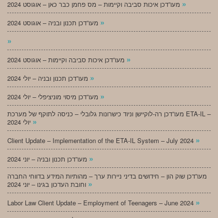
»
מעו”דכן איכות סביבה וקיימות – מס פחמן כבר כאן – אוגוסט 2024
»
מעו”דכן תכנון ובניה – אוגוסט 2024
»
»
מעו”דכן איכות סביבה וקיימות – אוגוסט 2024
»
מעו”דכן תכנון ובניה – יולי 2024
»
מעו”דכן מיסוי מוניציפלי – יולי 2024
מעו”דכן רה-לוקיישן וניוד כישרונות גלובלי – כניסה לתוקף של מערכת ETA-IL –
»
יולי 2024
»
Client Update – Implementation of the ETA-IL System – July 2024
»
מעו”דכן תכנון ובניה – יוני 2024
מעו”דכן שוק הון – חידושים בדיני ניירות ערך – מהותיות המידע בדווחי החברה
»
וחובת העדכון בגינו – יוני 2024
»
Labor Law Client Update – Employment of Teenagers – June 2024