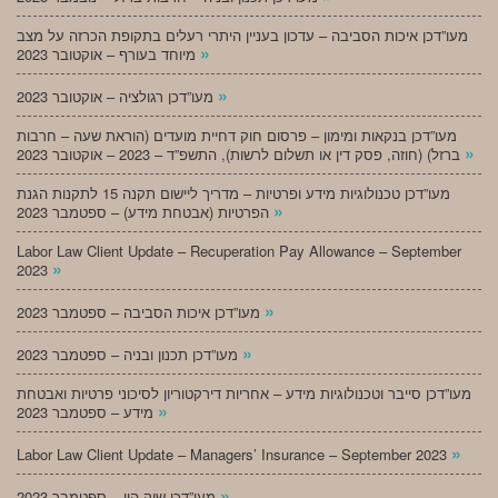
מעו”דכן איכות הסביבה – עדכון בעניין היתרי רעלים בתקופת הכרזה על מצב
»
מיוחד בעורף – אוקטובר 2023
»
מעו”דכן רגולציה – אוקטובר 2023
מעו”דכן בנקאות ומימון – פרסום חוק דחיית מועדים (הוראת שעה – חרבות
»
ברזל) (חוזה, פסק דין או תשלום לרשות), התשפ”ד – 2023 – אוקטובר 2023
מעו”דכן טכנולוגיות מידע ופרטיות – מדריך ליישום תקנה 15 לתקנות הגנת
»
הפרטיות (אבטחת מידע) – ספטמבר 2023
Labor Law Client Update – Recuperation Pay Allowance – September
»
2023
»
מעו”דכן איכות הסביבה – ספטמבר 2023
»
מעו”דכן תכנון ובניה – ספטמבר 2023
מעו”דכן סייבר וטכנולוגיות מידע – אחריות דירקטוריון לסיכוני פרטיות ואבטחת
»
מידע – ספטמבר 2023
»
Labor Law Client Update – Managers’ Insurance – September 2023
»
מעו”דכן שוק הון – ספטמבר 2023