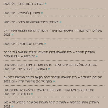
»
מעו”דכן תכנון ובניה – יולי 2023
»
מעו”דכן ליטיגציה – יוני 2023
»
מעו”דכן סייבר וטכנולוגיות מידע – יוני 2023
מעו”דכן יחסי עבודה – העסקת בני נוער – תזכורת לקראת חופשת הקיץ – יוני
»
2023
»
מעו”דכן תכנון ובניה – יוני 2023
מעו”דכן תעופה – בית המשפט דחה תובענה ייצוגית שהוגשה נגד חברת
»
השילוח DHL – יוני 2023
מעו”דכן טכנולוגיות מידע ופרטיות – צרפת מסדירה את תחום המשפיענים
»
באמצעות חוק תקדימי – יוני 2023
מעו”דכן ליטיגציה – בית המשפט הכלכלי דחה בקשה להיתר המצאה בתביעה
»
בסך של כ-2 מיליארד ש”ח – יוני 2023
מעו”דכן מיסוי מקרקעין – חוק ההסדרים אושר במליאת הכנסת ופורסם
»
ברשומות – יוני 2023
מעו”דכן מיסוי מקרקעין – הארכת תוקף הטבות מס שבח בתמ”א 38 – מאי
»
2023