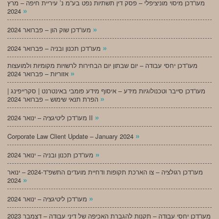
מעו”דכן מיסוי מוניציפלי – פסק דין תשתיות נפט בע”מ נ’ עיריית חיפה – מרץ
»
2024
»
מעו”דכן שוק הון – פברואר 2024
»
מעו”דכן תכנון ובניה – פברואר 2024
מעו”דכן יחסי עבודה – יום שבתון יום הבחירות לרשויות מקומיות ולמועצות
»
אזוריות – פברואר 2024
מעו”דכן סייבר וטכנולוגיות מידע – איסוף מידע פומבי באינטרנט | סקרייפינג |
»
הפרת תנאי שימוש – פברואר 2024
»
מעו”דכן ליטיגציה – ינואר 2024 II
»
Corporate Law Client Update – January 2024
»
מעו”דכן תכנון ובניה – ינואר 2024
מעו”דכן רגולציה – צו הארכת תקופות ודחיית מועדים התשפ”ד-2024 – ינואר
»
2024
»
מעו”דכן ליטיגציה – ינואר 2024
מעו”דכן יחסי עבודה – תקנות להגברת האכיפה של דיני עבודה – דצמבר 2023