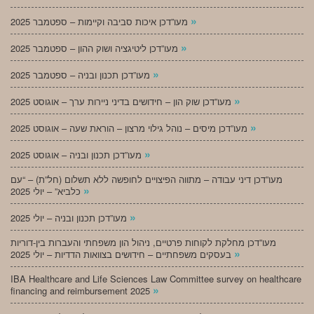
»
מעו”דכן איכות סביבה וקיימות – ספטמבר 2025
»
מעו”דכן ליטיגציה ושוק ההון – ספטמבר 2025
»
מעו”דכן תכנון ובניה – ספטמבר 2025
»
מעו”דכן שוק הון – חידושים בדיני ניירות ערך – אוגוסט 2025
»
מעו”דכן מיסים – נוהל גילוי מרצון – הוראת שעה – אוגוסט 2025
»
מעו”דכן תכנון ובניה – אוגוסט 2025
מעו”דכן דיני עבודה – מתווה הפיצויים לחופשה ללא תשלום (חל”ת) – “עם
»
כלביא” – יולי 2025
»
מעו”דכן תכנון ובניה – יולי 2025
מעו”דכן מחלקת לקוחות פרטיים, ניהול הון משפחתי והעברות בין-דוריות
»
בעסקים משפחתיים – חידושים בצוואות הדדיות – יולי 2025
IBA Healthcare and Life Sciences Law Committee survey on healthcare
»
financing and reimbursement 2025