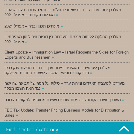
מעו”דכן יחסי עבודה – ‘היום שאחרי החל”ת’ – יחסי העבודה בעידן שאחרי
»
מגבלות הקורונה – אפריל 2021
»
מעו”דכן תכנון ובניה – אפריל 2021
מעו”דכן מחלקת לקוחות פרטיים, העברות בין-דוריות וניהול הון משפחתי –
»
אפריל 2021
Client Update – Immigration Law – Israel Reopens the Skies for Foreign
»
Experts and Businessmen
מעו”דכן ליטיגציה – תאגידים וניירות ערך – דחיית תביעת ענק כנגד
»
הדירקטורים ונושאי המשרה לשעבר בחברת סקיילקס
מעו”דכן ליטיגציה תאגידים וניירות ערך – סילוק על הסף של תביעה שהוגשה
»
נגד רואה חשבון מבקר
»
מעודכן משבר הקורונה – כניסת עובדים שאינם מחוסנים למקומות עבודה
FBC Tax Update: Transfer Pricing Business Models for Distribution &
»
Sales
»
מעו”דכן תכנון ובניה – מרץ 2021
Find Practice / Attorney