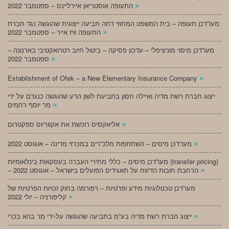
»
התעופה אוסטריאן איירליינס – ספטמבר 2022
מעו”דכן תעופה – בית המשפט המחוזי דחה תביעה ייצוגית שהוגשה נגד חברת
»
התעופה וויז אייר – ספטמבר 2022
מעו”דכן מיסוי מוניציפלי – עדכון פסיקה – ביטול חיוב רטרואקטיבי בארנונה –
»
ספטמבר 2022
»
Establishment of Ofek – a New Elementary Insurance Company
ייצוג חברת רשת מדיה ואיילה חסון בתביעת לשון הרע שהוגשה כנגדם על ידי
»
מר יוסף רחמים
»
אליאקסיס רוכשת את אקווריוס ספקטרום
»
מעו”דכן מיסים – השתתפות מלכ”רים במכרזי מדינה – אוגוסט 2022
מעו”דכן מיסים – כללי מחירי העברה בעסקאות בינלאומיות (transfer pricing)
»
– הרחבת חובות הדיווח על תאגידים הפועלים בישראל – אוגוסט 2022
מעו”דכן טכנולוגיות מידע ופרטיות – רפורמה בחוק זכויות הפרטיות של
»
קליפורניה – יולי 2022
»
ייצוג חברת רשת מדיה בע”מ בתביעה שהוגשה על-ידי מר בהא בכרי