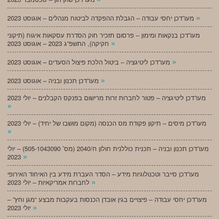
»
מעו”דכן יחסי עבודה – הגבלת ההפקדה לביטוח מנהלים – אוגוסט 2023
מעו”דכן בנקאות ומימון – פרסום תזכיר חוק הסדרת עסקאות איגוח (תיקוני
»
חקיקה), התשפ”ג 2023 – אוגוסט 2023
»
מעו”דכן ליטיגציה – ביטול הלכת פיצול הסעדים – אוגוסט 2023
»
מעו”דכן תכנון ובניה – אוגוסט 2023
מעו”דכן ליטיגציה – פטור לחברות זרות מרישום בפנקס הקבלנים – יולי 2023
»
מעו”דכן מיסים – תיקון פקודת מס הכנסה (מקום מושבו של יחיד) – יולי 2023
»
מעו”דכן תכנון ובניה – תכנית כוללנית חולון ח/2040 (מס’ 505-1043090) – יולי
»
2023
מעו”דכן סייבר וטכנולוגיות מידע – הסדר העברת מידע בין האיחוד האירופי
»
לחברות אמריקאיות – יולי 2023
מעו”דכן יחסי עבודה – פיצויים בגין אובדן הכנסות בעקבות מבצע “מגן וחץ” –
»
יולי 2023