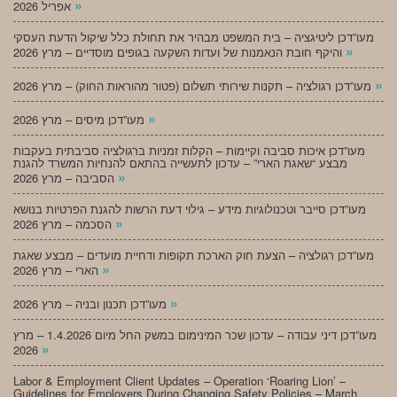
»
אפריל 2026
מעו”דכן ליטיגציה – בית המשפט מבהיר את תחולת כלל שיקול הדעת העסקי
»
והיקף חובת הנאמנות של ועדות השקעה בגופים מוסדיים – מרץ 2026
»
מעו”דכן רגולציה – תקנות שירותי תשלום (פטור מהוראות החוק) – מרץ 2026
»
מעו”דכן מיסים – מרץ 2026
מעו”דכן איכות סביבה וקיימות – הקלות זמניות ברגולציה סביבתית בעקבות
מבצע “שאגת הארי” – עדכון לתעשייה בהתאם להנחיות המשרד להגנת
»
הסביבה – מרץ 2026
מעו”דכן סייבר וטכנולוגיות מידע – גילוי דעת הרשות להגנת הפרטיות בנושא
»
הסכמה – מרץ 2026
מעו”דכן רגולציה – הצעת חוק הארכת תקופות ודחיית מועדים – מבצע שאגת
»
הארי – מרץ 2026
»
מעו”דכן תכנון ובניה – מרץ 2026
מעו”דכן דיני עבודה – עדכון שכר המינימום במשק החל מיום 1.4.2026 – מרץ
»
2026
Labor & Employment Client Updates – Operation ‘Roaring Lion’ –
Guidelines for Employers During Changing Safety Policies – March