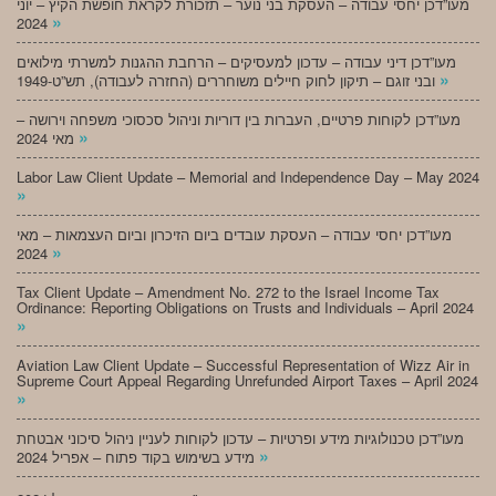
מעו”דכן יחסי עבודה – העסקת בני נוער – תזכורת לקראת חופשת הקיץ – יוני
»
2024
מעו”דכן דיני עבודה – עדכון למעסיקים – הרחבת ההגנות למשרתי מילואים
»
ובני זוגם – תיקון לחוק חיילים משוחררים (החזרה לעבודה), תש”ט-1949
מעו”דכן לקוחות פרטיים, העברות בין דוריות וניהול סכסוכי משפחה וירושה –
»
מאי 2024
Labor Law Client Update – Memorial and Independence Day – May 2024
»
מעו”דכן יחסי עבודה – העסקת עובדים ביום הזיכרון וביום העצמאות – מאי
»
2024
Tax Client Update – Amendment No. 272 to the Israel Income Tax
Ordinance: Reporting Obligations on Trusts and Individuals – April 2024
»
Aviation Law Client Update – Successful Representation of Wizz Air in
Supreme Court Appeal Regarding Unrefunded Airport Taxes – April 2024
»
מעו”דכן טכנולוגיות מידע ופרטיות – עדכון לקוחות לעניין ניהול סיכוני אבטחת
»
מידע בשימוש בקוד פתוח – אפריל 2024