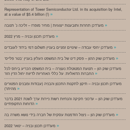
Representation of Tower Semiconductor Ltd. in its acquisition by Intel,
»
at a value of $5.4 billion (!)
»
מעו”דכן תחרות ותובענות ייצוגיות | מחיר מופרז – זליכה נ’ תנובה
»
מעו”דכן תכנון ובניה – מרץ 2022
»
מעו”דכן יחסי עבודה – שינויים זמניים בעניין תשלום דמי בידוד לעובדים
»
‘מעו”דכן שוק ההון – פסק דינו של בית המשפט העליון בעניין ‘בטר פלייס
מעו”דכן שוק הון – תנועת המטוטלת נעצרה – בית המשפט הכריע ביחס לכל
»
החברות הדואליות: על כללי האחריות לדיווח יחול הדין הזר
מעו”דכן תכנון ובניה – תיקון לתקנות התכנון והבניה (עבודות ומבנים הפטורים
»
מהיתר)
מעו”דכן שוק הון – עדכוני חקיקה והנחיות רשות ניירות ערך לשנת 2021 בדבר
»
הדוחות התקופתיים
»
מעו”דכן שוק הון – ניצול הזדמנות עסקית של חברה בידי נושא משרה בה
»
מעו”דכן תכנון ובניה – ינואר 2022