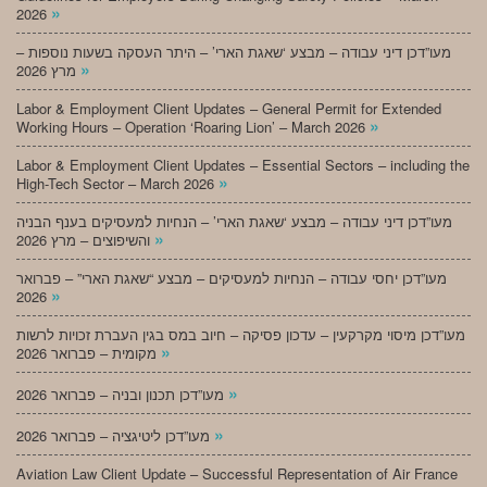
»
2026
מעו”דכן דיני עבודה – מבצע ‘שאגת הארי’ – היתר העסקה בשעות נוספות –
»
מרץ 2026
Labor & Employment Client Updates – General Permit for Extended
»
Working Hours – Operation ‘Roaring Lion’ – March 2026
Labor & Employment Client Updates – Essential Sectors – including the
»
High-Tech Sector – March 2026
מעו”דכן דיני עבודה – מבצע ‘שאגת הארי’ – הנחיות למעסיקים בענף הבניה
»
והשיפוצים – מרץ 2026
מעו”דכן יחסי עבודה – הנחיות למעסיקים – מבצע “שאגת הארי” – פברואר
»
2026
מעו”דכן מיסוי מקרקעין – עדכון פסיקה – חיוב במס בגין העברת זכויות לרשות
»
מקומית – פברואר 2026
»
מעו”דכן תכנון ובניה – פברואר 2026
»
מעו”דכן ליטיגציה – פברואר 2026
Aviation Law Client Update – Successful Representation of Air France