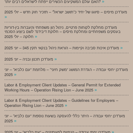
»
האם עולם המשקיעים הכשירים ייפתח לישראלים רבים יותר?
מעו”דכן מיסים – סיווגו של יחיד כ”תושב ישראל” – תזכיר חוק חדש – יולי 2025
»
מעו”דכן מחלקת לקוחות פרטיים, ניהול הון משפחתי והעברות בין-דוריות
בעסקים משפחתיים ומחלקת מיסים – חלוקת דיבידנד לשם ביצוע הסכמי
»
חלוקה – יולי 2025
»
מעו”דכן איכות סביבה וקיימות – הוראת ניהול בנקאי תקין 345 – יוני 2025
»
מעו”דכן תכנון ובניה – יוני 2025
מעו”דכן יחסי עבודה – הגדרת המושג “משק חיוני” – מלחמת “עם כלביא” – יוני
»
2025
Labor & Employment Client Updates – General Permit for Extended
»
Working Hours – Operation Rising Lion – June 2025
Labor & Employment Client Updates – Guidelines for Employers –
»
Operation Rising Lion – June 2025
מעו”דכן יחסי עבודה – היתר כללי להעסקה בשעות נוספות “עם כלביא” – יוני
»
2025
»
מעו”דכן יחסי עבודה – הנחיות למעסיקים – “עם כלביא” – יוני 2025