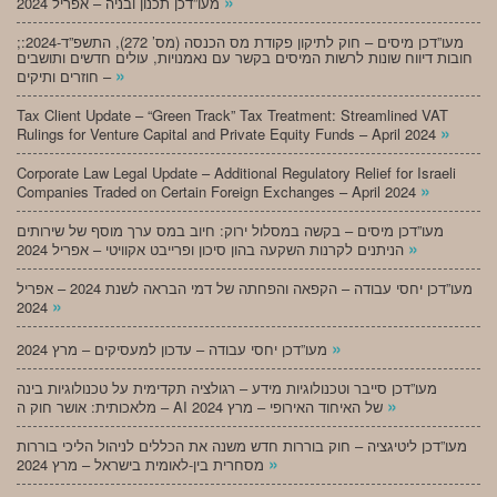
»
מעו”דכן תכנון ובניה – אפריל 2024
;מעו”דכן מיסים – חוק לתיקון פקודת מס הכנסה (מס’ 272), התשפ”ד-2024:
חובות דיווח שונות לרשות המיסים בקשר עם נאמנויות, עולים חדשים ותושבים
»
חוזרים ותיקים –
Tax Client Update – “Green Track” Tax Treatment: Streamlined VAT
»
Rulings for Venture Capital and Private Equity Funds – April 2024
Corporate Law Legal Update – Additional Regulatory Relief for Israeli
»
Companies Traded on Certain Foreign Exchanges – April 2024
מעו”דכן מיסים – בקשה במסלול ירוק: חיוב במס ערך מוסף של שירותים
»
הניתנים לקרנות השקעה בהון סיכון ופרייבט אקוויטי – אפריל 2024
מעו”דכן יחסי עבודה – הקפאה והפחתה של דמי הבראה לשנת 2024 – אפריל
»
2024
»
מעו”דכן יחסי עבודה – עדכון למעסיקים – מרץ 2024
מעו”דכן סייבר וטכנולוגיות מידע – רגולציה תקדימית על טכנולוגיות בינה
»
מלאכותית: אושר חוק ה – AI של האיחוד האירופי – מרץ 2024
מעו”דכן ליטיגציה – חוק בוררות חדש משנה את הכללים לניהול הליכי בוררות
»
מסחרית בין-לאומית בישראל – מרץ 2024