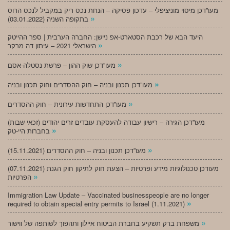
מעו”דכן מיסוי מוניציפלי – עדכון פסיקה – הנחת נכס ריק במקביל לנכס הרוס
»
בתקופה השניה (03.01.2022)
היעד הבא של רכבת הסטארט-אפ ניישן: החברה הערבית | ספר ההייטק
»
הישראלי 2021 – עיתון דה מרקר
»
מעו”דכן שוק ההון – פרשת נסטלה-אסם
»
מעו”דכן תכנון ובניה – חוק ההסדרים וחוק תכנון ובניה
»
מעו”דכן התחדשות עירונית – חוק ההסדרים
מעו”דכן הגירה – רישיון עבודה להעסקת עובדים זרים יהודים (זכאי שבות)
»
בחברות היי-טק
»
מעו”דכן תכנון ובניה – חוק ההסדרים (15.11.2021)
(07.11.2021) מעודכן טכנולוגיות מידע ופרטיות – הצעת חוק לתיקון חוק הגנת
»
הפרטיות
Immigration Law Update – Vaccinated businesspeople are no longer
»
required to obtain special entry permits to Israel (1.11.2021)
»
משפחת ברק תשקיע בחברת הביטוח איילון ותהפוך לשותפה של ווישור