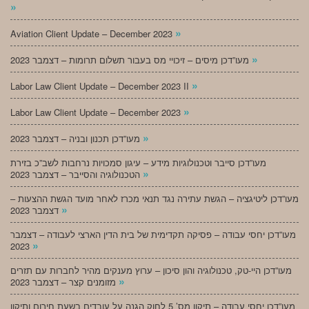
»
»
Aviation Client Update – December 2023
»
מעו”דכן מיסים – זיכויי מס בעבור תשלום תרומות – דצמבר 2023
»
Labor Law Client Update – December 2023 II
»
Labor Law Client Update – December 2023
»
מעו”דכן תכנון ובניה – דצמבר 2023
מעו”דכן סייבר וטכנולוגיות מידע – עיגון סמכויות נרחבות לשב”כ בזירת
»
הטכנולוגיה והסייבר – דצמבר 2023
מעו”דכן ליטיגציה – הגשת עתירה נגד תנאי מכרז לאחר מועד הגשת ההצעות –
»
דצמבר 2023
מעו”דכן יחסי עבודה – פסיקה תקדימית של בית הדין הארצי לעבודה – דצמבר
»
2023
מעו”דכן היי-טק, טכנולוגיה והון סיכון – ערוץ מענקים מהיר לחברות עם תזרים
»
מזומנים קצר – דצמבר 2023
מעו”דכן יחסי עבודה – תיקון מס’ 5 לחוק הגנה על עובדים בשעת חירום ותיקון