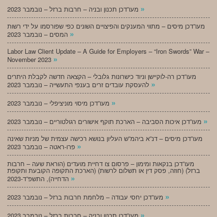
»
מעו”דכן תכנון ובניה – חרבות ברזל – נובמבר 2023
מעו”דכן מיסים – מתווי המענקים והפיצויים השונים כפי שפורסמו על ידי רשות
»
המסים – נובמבר 2023
Labor Law Client Update – A Guide for Employers – “Iron Swords” War –
»
November 2023
מעו”דכן רה-לוקיישן וניוד כישרונות גלובלי – הקצאה חדשה לקבלת היתרים
»
להעסקת עובדים זרים בענפי התעשייה – נובמבר 2023
»
מעו”דכן מיסוי מוניציפלי – נובמבר 2023
»
מעו”דכן איכות הסביבה – הארכת תוקף אישורים רגולטוריים – נובמבר 2023
מעו”דכן מיסים – דנ”א ביהמ”ש העליון בנושא רכישה עצמית של מניות שאינה
»
פרו-ראטה – נובמבר 2023
מעו”דכן בנקאות ומימון – פרסום צו דחיית מועדים (הוראת שעה – חרבות
ברזל) (חוזה, פסק דין או תשלום לרשות) (הארכת התקופה הקובעת ותקופת
»
הדחייה), התשפ”ד-2023
»
מעו”דכן יחסי עבודה – מלחמת חרבות ברזל – נובמבר 2023
»
מעו”דכן תכנון ובניה – חרבות ברזל – נובמבר 2023