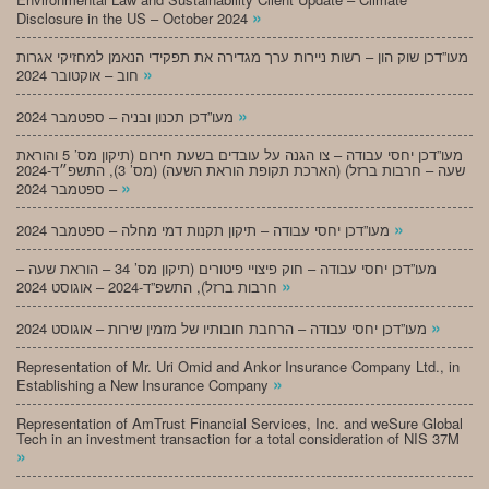
»
Disclosure in the US – October 2024
מעו”דכן שוק הון – רשות ניירות ערך מגדירה את תפקידי הנאמן למחזיקי אגרות
»
חוב – אוקטובר 2024
»
מעו”דכן תכנון ובניה – ספטמבר 2024
מעו”דכן יחסי עבודה – צו הגנה על עובדים בשעת חירום (תיקון מס’ 5 והוראת
שעה – חרבות ברזל) (הארכת תקופת הוראת השעה) (מס’ 3), התשפ״ד-2024
»
– ספטמבר 2024
»
מעו”דכן יחסי עבודה – תיקון תקנות דמי מחלה – ספטמבר 2024
מעו”דכן יחסי עבודה – חוק פיצויי פיטורים (תיקון מס’ 34 – הוראת שעה –
»
חרבות ברזל), התשפ”ד-2024 – אוגוסט 2024
»
מעו”דכן יחסי עבודה – הרחבת חובותיו של מזמין שירות – אוגוסט 2024
Representation of Mr. Uri Omid and Ankor Insurance Company Ltd., in
»
Establishing a New Insurance Company
Representation of AmTrust Financial Services, Inc. and weSure Global
Tech in an investment transaction for a total consideration of NIS 37M
»