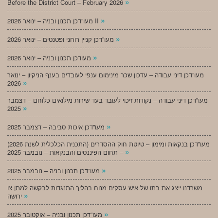
»
Before the District Court – February 2026
»
מעו”דכן תכנון ובניה – ינואר 2026 II
»
מעו”דכן קניין רוחני ופטנטים – ינואר 2026
»
מעודכן תכנון ובניה – ינואר 2026
מעו”דכן דיני עבודה – עדכון שכר מינימום ענפי לעובדים בענף הניקיון – ינואר
»
2026
מעו”דכן דיני עבודה – נקודות זיכוי לעובד בעד שירות מילואים כלוחם – דצמבר
»
2025
»
מעו”דכן איכות סביבה – דצמבר 2025
מעו”דכן בנקאות ומימון – טיוטת חוק ההסדרים (התכנית הכלכלית לשנת 2026)
»
– תחום הפיננסים והבנקאות – נובמבר 2025
»
מעו”דכן תכנון ובניה – נובמבר 2025
משרדנו ייצג את בתו של איש עסקים מנוח בהליך התנגדות לבקשה למתן צו
»
ירושה
»
מעו”דכן תכנון ובניה – אוקטובר 2025