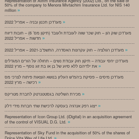
Representation of Alifim Insurance Agency (2002) Ltd., on the sale of
50% of the company to Menora Mivtachim Insurance Ltd. for NIS 140
»
million
»
מעו”דכן תכנון ובניה – אפריל 2022
מעו”דכן שוק הון – חוק שכר שווה לעובדת ולעובד (תיקון מס’ 6) – חובות דיווח
»
חדשות – אפריל 2022
»
מעו”דכן רגולציה – חוק עקרונות האסדרה, התשפ”ב-2021 – אפריל 2022
מעו”דכן יחסי עבודה – תיקון חוק עבודת נשים – תחולה על הורים המגדלים
»
את ילדיהם ללא סיוע של בן או בת זוג נוסף – מרץ 2022
מעו”דכן מיסים – פסיקת ביהמ”ש העליון בנושא הוצאות פיתוח לצרכי מס
»
רכישה – מרץ 2022
»
מכירת השליטה בגסטטנרטק לחברת מטריקס
»
ייצוג רפק אנרגיה בעסקה לרכישת שתי חברות מידי דלק
Representation of Icon Group Ltd. (iDigital) in an acquisition agreement
»
of the control of VISUAL D.G. Ltd.
Representation of Sky Fund in the acquisition of 50% of the shares of
»
Dolce Vita Way of Life Ltd.