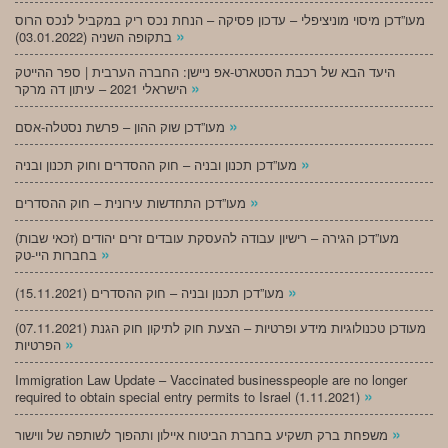
מעו”דכן מיסוי מוניציפלי – עדכון פסיקה – הנחת נכס ריק במקביל לנכס הרוס
»
בתקופה השניה (03.01.2022)
היעד הבא של רכבת הסטארט-אפ ניישן: החברה הערבית | ספר ההייטק
»
הישראלי 2021 – עיתון דה מרקר
»
מעו”דכן שוק ההון – פרשת נסטלה-אסם
»
מעו”דכן תכנון ובניה – חוק ההסדרים וחוק תכנון ובניה
»
מעו”דכן התחדשות עירונית – חוק ההסדרים
מעו”דכן הגירה – רישיון עבודה להעסקת עובדים זרים יהודים (זכאי שבות)
»
בחברות היי-טק
»
מעו”דכן תכנון ובניה – חוק ההסדרים (15.11.2021)
(07.11.2021) מעודכן טכנולוגיות מידע ופרטיות – הצעת חוק לתיקון חוק הגנת
»
הפרטיות
Immigration Law Update – Vaccinated businesspeople are no longer
»
required to obtain special entry permits to Israel (1.11.2021)
»
משפחת ברק תשקיע בחברת הביטוח איילון ותהפוך לשותפה של ווישור