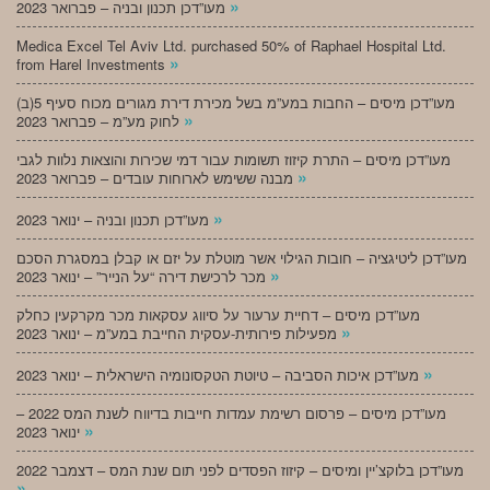
»
מעו”דכן תכנון ובניה – פברואר 2023
Medica Excel Tel Aviv Ltd. purchased 50% of Raphael Hospital Ltd.
»
from Harel Investments
מעו”דכן מיסים – החבות במע”מ בשל מכירת דירת מגורים מכוח סעיף 5(ב)
»
לחוק מע”מ – פברואר 2023
מעו”דכן מיסים – התרת קיזוז תשומות עבור דמי שכירות והוצאות נלוות לגבי
»
מבנה ששימש לארוחות עובדים – פברואר 2023
»
מעו”דכן תכנון ובניה – ינואר 2023
מעו”דכן ליטיגציה – חובות הגילוי אשר מוטלת על יזם או קבלן במסגרת הסכם
»
מכר לרכישת דירה “על הנייר” – ינואר 2023
מעו”דכן מיסים – דחיית ערעור על סיווג עסקאות מכר מקרקעין כחלק
»
מפעילות פירותית-עסקית החייבת במע”מ – ינואר 2023
»
מעו”דכן איכות הסביבה – טיוטת הטקסונומיה הישראלית – ינואר 2023
מעו”דכן מיסים – פרסום רשימת עמדות חייבות בדיווח לשנת המס 2022 –
»
ינואר 2023
מעו”דכן בלוקצ’יין ומיסים – קיזוז הפסדים לפני תום שנת המס – דצמבר 2022
»