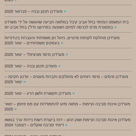
»
מעו”דכן תכנון ובניה – פברואר 2025
בית המשפט המחוזי בתל אביב קיבל במלואה תביעה שהוגשה על ידי משרדנו
»
במסגרת מו”מ לכניסה למיזם השקעה בפרויקט נדל”ן בתל אביב-יפו
מעו”דכן מחלקת לקוחות פרטיים, ניהול הון משפחתי והעברות בין-דוריות
»
בעסקים משפחתיים – ינואר 2025
»
מעו”דכן מיסוי מוניציפלי – ינואר 2025
»
מעודכן תכנון ובניה – ינואר 2025
מעו”דכן מיסים – מיסוי רווחים לא מחולקים וחברות מעטים – עדכון חקיקה –
»
ינואר 2025
»
מעו”דכן תקשורת ולשון הרע – ינואר 2025
מעו”דכן איכות סביבה וקיימות – מתווה סיוע להתמודדות עם מס פחמן – ינואר
»
2025
מעו”דכן איכות סביבה וקיימות ושוק ההון – דוח ביקורת רשות ניירות ערך בנושא
»
דיווחי סביבה ואקלים – דצמבר 2024
»