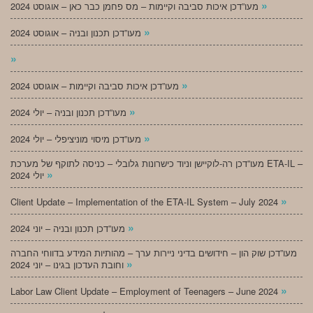
»
מעו”דכן איכות סביבה וקיימות – מס פחמן כבר כאן – אוגוסט 2024
»
מעו”דכן תכנון ובניה – אוגוסט 2024
»
»
מעו”דכן איכות סביבה וקיימות – אוגוסט 2024
»
מעו”דכן תכנון ובניה – יולי 2024
»
מעו”דכן מיסוי מוניציפלי – יולי 2024
מעו”דכן רה-לוקיישן וניוד כישרונות גלובלי – כניסה לתוקף של מערכת ETA-IL –
»
יולי 2024
»
Client Update – Implementation of the ETA-IL System – July 2024
»
מעו”דכן תכנון ובניה – יוני 2024
מעו”דכן שוק הון – חידושים בדיני ניירות ערך – מהותיות המידע בדווחי החברה
»
וחובת העדכון בגינו – יוני 2024
»
Labor Law Client Update – Employment of Teenagers – June 2024