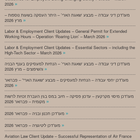
»
2026
מעו”דכן דיני עבודה – מבצע ‘שאגת הארי’ – היתר העסקה בשעות נוספות –
»
מרץ 2026
Labor & Employment Client Updates – General Permit for Extended
»
Working Hours – Operation ‘Roaring Lion’ – March 2026
Labor & Employment Client Updates – Essential Sectors – including the
»
High-Tech Sector – March 2026
מעו”דכן דיני עבודה – מבצע ‘שאגת הארי’ – הנחיות למעסיקים בענף הבניה
»
והשיפוצים – מרץ 2026
מעו”דכן יחסי עבודה – הנחיות למעסיקים – מבצע “שאגת הארי” – פברואר
»
2026
מעו”דכן מיסוי מקרקעין – עדכון פסיקה – חיוב במס בגין העברת זכויות לרשות
»
מקומית – פברואר 2026
»
מעו”דכן תכנון ובניה – פברואר 2026
»
מעו”דכן ליטיגציה – פברואר 2026
Aviation Law Client Update – Successful Representation of Air France