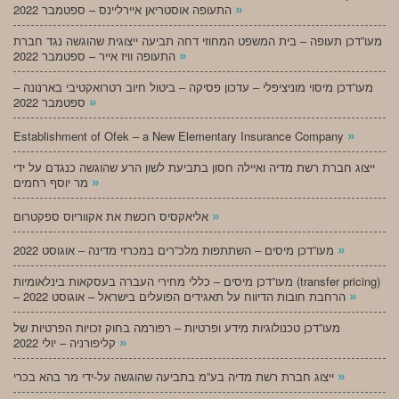
»
התעופה אוסטריאן איירליינס – ספטמבר 2022
מעו”דכן תעופה – בית המשפט המחוזי דחה תביעה ייצוגית שהוגשה נגד חברת
»
התעופה וויז אייר – ספטמבר 2022
מעו”דכן מיסוי מוניציפלי – עדכון פסיקה – ביטול חיוב רטרואקטיבי בארנונה –
»
ספטמבר 2022
»
Establishment of Ofek – a New Elementary Insurance Company
ייצוג חברת רשת מדיה ואיילה חסון בתביעת לשון הרע שהוגשה כנגדם על ידי
»
מר יוסף רחמים
»
אליאקסיס רוכשת את אקווריוס ספקטרום
»
מעו”דכן מיסים – השתתפות מלכ”רים במכרזי מדינה – אוגוסט 2022
מעו”דכן מיסים – כללי מחירי העברה בעסקאות בינלאומיות (transfer pricing)
»
– הרחבת חובות הדיווח על תאגידים הפועלים בישראל – אוגוסט 2022
מעו”דכן טכנולוגיות מידע ופרטיות – רפורמה בחוק זכויות הפרטיות של
»
קליפורניה – יולי 2022
»
ייצוג חברת רשת מדיה בע”מ בתביעה שהוגשה על-ידי מר בהא בכרי