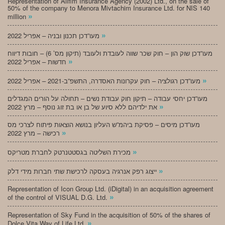
Representation of Alifim Insurance Agency (2002) Ltd., on the sale of
50% of the company to Menora Mivtachim Insurance Ltd. for NIS 140
»
million
»
מעו”דכן תכנון ובניה – אפריל 2022
מעו”דכן שוק הון – חוק שכר שווה לעובדת ולעובד (תיקון מס’ 6) – חובות דיווח
»
חדשות – אפריל 2022
»
מעו”דכן רגולציה – חוק עקרונות האסדרה, התשפ”ב-2021 – אפריל 2022
מעו”דכן יחסי עבודה – תיקון חוק עבודת נשים – תחולה על הורים המגדלים
»
את ילדיהם ללא סיוע של בן או בת זוג נוסף – מרץ 2022
מעו”דכן מיסים – פסיקת ביהמ”ש העליון בנושא הוצאות פיתוח לצרכי מס
»
רכישה – מרץ 2022
»
מכירת השליטה בגסטטנרטק לחברת מטריקס
»
ייצוג רפק אנרגיה בעסקה לרכישת שתי חברות מידי דלק
Representation of Icon Group Ltd. (iDigital) in an acquisition agreement
»
of the control of VISUAL D.G. Ltd.
Representation of Sky Fund in the acquisition of 50% of the shares of
»
Dolce Vita Way of Life Ltd.