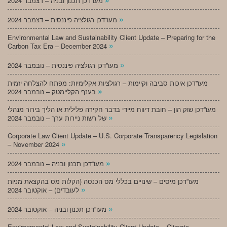
מעו”דכן תכנון ובניה – דצמבר 2024
»
מעו”דכן רגולציה פיננסית – דצמבר 2024
Environmental Law and Sustainability Client Update – Preparing for the
»
Carbon Tax Era – December 2024
»
מעו”דכן רגולציה פיננסית – נובמבר 2024
מעו”דכן איכות סביבה וקיימות – רגולציות אקלימיות: מפתח להצלחה יזמית
»
בענף הקליימטק – נובמבר 2024
מעו”דכן שוק הון – חובת דיווח מיידי בדבר חקירה פלילית או הליך בירור מנהלי
»
של רשות ניירות ערך – נובמבר 2024
Corporate Law Client Update – U.S. Corporate Transparency Legislation
»
– November 2024
»
מעו”דכן תכנון ובניה – נובמבר 2024
מעו”דכן מיסים – שינויים בכללי מס הכנסה (הקלות מס בהקצאת מניות
»
לעובדים) – אוקטובר 2024
»
מעו”דכן תכנון ובניה – אוקטובר 2024
Environmental Law and Sustainability Client Update – Climate