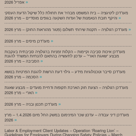
»
אפריל 2026
מעו”דכן ליטיגציה – בית המשפט מבהיר את תחולת כלל שיקול הדעת העסקי
»
והיקף חובת הנאמנות של ועדות השקעה בגופים מוסדיים – מרץ 2026
»
מעו”דכן רגולציה – תקנות שירותי תשלום (פטור מהוראות החוק) – מרץ 2026
»
מעו”דכן מיסים – מרץ 2026
מעו”דכן איכות סביבה וקיימות – הקלות זמניות ברגולציה סביבתית בעקבות
מבצע “שאגת הארי” – עדכון לתעשייה בהתאם להנחיות המשרד להגנת
»
הסביבה – מרץ 2026
מעו”דכן סייבר וטכנולוגיות מידע – גילוי דעת הרשות להגנת הפרטיות בנושא
»
הסכמה – מרץ 2026
מעו”דכן רגולציה – הצעת חוק הארכת תקופות ודחיית מועדים – מבצע שאגת
»
הארי – מרץ 2026
»
מעו”דכן תכנון ובניה – מרץ 2026
מעו”דכן דיני עבודה – עדכון שכר המינימום במשק החל מיום 1.4.2026 – מרץ
»
2026
Labor & Employment Client Updates – Operation ‘Roaring Lion’ –
Guidelines for Employers During Changing Safety Policies – March