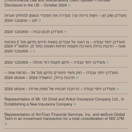
»
Disclosure in the US – October 2024
מעו”דכן שוק הון – רשות ניירות ערך מגדירה את תפקידי הנאמן למחזיקי אגרות
»
חוב – אוקטובר 2024
»
מעו”דכן תכנון ובניה – ספטמבר 2024
מעו”דכן יחסי עבודה – צו הגנה על עובדים בשעת חירום (תיקון מס’ 5 והוראת
שעה – חרבות ברזל) (הארכת תקופת הוראת השעה) (מס’ 3), התשפ״ד-2024
»
– ספטמבר 2024
»
מעו”דכן יחסי עבודה – תיקון תקנות דמי מחלה – ספטמבר 2024
מעו”דכן יחסי עבודה – חוק פיצויי פיטורים (תיקון מס’ 34 – הוראת שעה –
»
חרבות ברזל), התשפ”ד-2024 – אוגוסט 2024
»
מעו”דכן יחסי עבודה – הרחבת חובותיו של מזמין שירות – אוגוסט 2024
Representation of Mr. Uri Omid and Ankor Insurance Company Ltd., in
»
Establishing a New Insurance Company
Representation of AmTrust Financial Services, Inc. and weSure Global
Tech in an investment transaction for a total consideration of NIS 37M
»