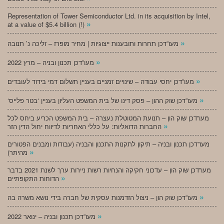
Representation of Tower Semiconductor Ltd. in its acquisition by Intel,
»
at a value of $5.4 billion (!)
»
מעו”דכן תחרות ותובענות ייצוגיות | מחיר מופרז – זליכה נ’ תנובה
»
מעו”דכן תכנון ובניה – מרץ 2022
»
מעו”דכן יחסי עבודה – שינויים זמניים בעניין תשלום דמי בידוד לעובדים
»
‘מעו”דכן שוק ההון – פסק דינו של בית המשפט העליון בעניין ‘בטר פלייס
מעו”דכן שוק הון – תנועת המטוטלת נעצרה – בית המשפט הכריע ביחס לכל
»
החברות הדואליות: על כללי האחריות לדיווח יחול הדין הזר
מעו”דכן תכנון ובניה – תיקון לתקנות התכנון והבניה (עבודות ומבנים הפטורים
»
מהיתר)
מעו”דכן שוק הון – עדכוני חקיקה והנחיות רשות ניירות ערך לשנת 2021 בדבר
»
הדוחות התקופתיים
»
מעו”דכן שוק הון – ניצול הזדמנות עסקית של חברה בידי נושא משרה בה
»
מעו”דכן תכנון ובניה – ינואר 2022