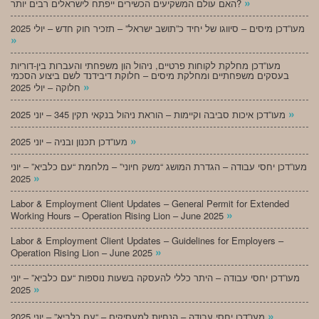
»
האם עולם המשקיעים הכשירים ייפתח לישראלים רבים יותר?
מעו”דכן מיסים – סיווגו של יחיד כ”תושב ישראל” – תזכיר חוק חדש – יולי 2025
»
מעו”דכן מחלקת לקוחות פרטיים, ניהול הון משפחתי והעברות בין-דוריות
בעסקים משפחתיים ומחלקת מיסים – חלוקת דיבידנד לשם ביצוע הסכמי
»
חלוקה – יולי 2025
»
מעו”דכן איכות סביבה וקיימות – הוראת ניהול בנקאי תקין 345 – יוני 2025
»
מעו”דכן תכנון ובניה – יוני 2025
מעו”דכן יחסי עבודה – הגדרת המושג “משק חיוני” – מלחמת “עם כלביא” – יוני
»
2025
Labor & Employment Client Updates – General Permit for Extended
»
Working Hours – Operation Rising Lion – June 2025
Labor & Employment Client Updates – Guidelines for Employers –
»
Operation Rising Lion – June 2025
מעו”דכן יחסי עבודה – היתר כללי להעסקה בשעות נוספות “עם כלביא” – יוני
»
2025
»
מעו”דכן יחסי עבודה – הנחיות למעסיקים – “עם כלביא” – יוני 2025