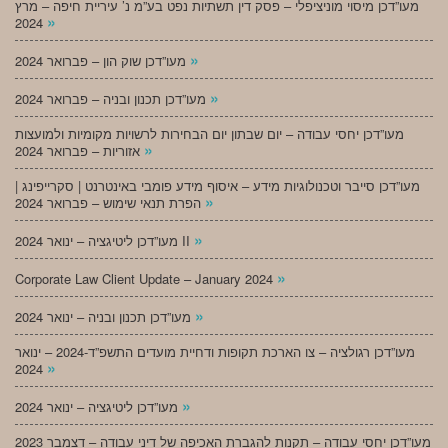
מעו”דכן מיסוי מוניציפלי – פסק דין תשתיות נפט בע”מ נ’ עיריית חיפה – מרץ
»
2024
»
מעו”דכן שוק הון – פברואר 2024
»
מעו”דכן תכנון ובניה – פברואר 2024
מעו”דכן יחסי עבודה – יום שבתון יום הבחירות לרשויות מקומיות ולמועצות
»
אזוריות – פברואר 2024
מעו”דכן סייבר וטכנולוגיות מידע – איסוף מידע פומבי באינטרנט | סקרייפינג |
»
הפרת תנאי שימוש – פברואר 2024
»
מעו”דכן ליטיגציה – ינואר 2024 II
»
Corporate Law Client Update – January 2024
»
מעו”דכן תכנון ובניה – ינואר 2024
מעו”דכן רגולציה – צו הארכת תקופות ודחיית מועדים התשפ”ד-2024 – ינואר
»
2024
»
מעו”דכן ליטיגציה – ינואר 2024
מעו”דכן יחסי עבודה – תקנות להגברת האכיפה של דיני עבודה – דצמבר 2023