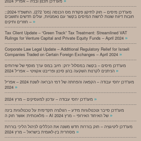
»
מעו”דכן תכנון ובניה – אפריל 2024
;מעו”דכן מיסים – חוק לתיקון פקודת מס הכנסה (מס’ 272), התשפ”ד-2024:
חובות דיווח שונות לרשות המיסים בקשר עם נאמנויות, עולים חדשים ותושבים
»
חוזרים ותיקים –
Tax Client Update – “Green Track” Tax Treatment: Streamlined VAT
»
Rulings for Venture Capital and Private Equity Funds – April 2024
Corporate Law Legal Update – Additional Regulatory Relief for Israeli
»
Companies Traded on Certain Foreign Exchanges – April 2024
מעו”דכן מיסים – בקשה במסלול ירוק: חיוב במס ערך מוסף של שירותים
»
הניתנים לקרנות השקעה בהון סיכון ופרייבט אקוויטי – אפריל 2024
מעו”דכן יחסי עבודה – הקפאה והפחתה של דמי הבראה לשנת 2024 – אפריל
»
2024
»
מעו”דכן יחסי עבודה – עדכון למעסיקים – מרץ 2024
מעו”דכן סייבר וטכנולוגיות מידע – רגולציה תקדימית על טכנולוגיות בינה
»
מלאכותית: אושר חוק ה – AI של האיחוד האירופי – מרץ 2024
מעו”דכן ליטיגציה – חוק בוררות חדש משנה את הכללים לניהול הליכי בוררות
»
מסחרית בין-לאומית בישראל – מרץ 2024