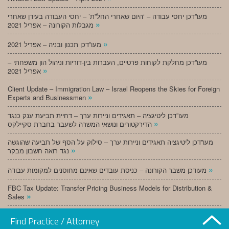
מעו”דכן יחסי עבודה – ‘היום שאחרי החל”ת’ – יחסי העבודה בעידן שאחרי
»
מגבלות הקורונה – אפריל 2021
»
מעו”דכן תכנון ובניה – אפריל 2021
מעו”דכן מחלקת לקוחות פרטיים, העברות בין-דוריות וניהול הון משפחתי –
»
אפריל 2021
Client Update – Immigration Law – Israel Reopens the Skies for Foreign
»
Experts and Businessmen
מעו”דכן ליטיגציה – תאגידים וניירות ערך – דחיית תביעת ענק כנגד
»
הדירקטורים ונושאי המשרה לשעבר בחברת סקיילקס
מעו”דכן ליטיגציה תאגידים וניירות ערך – סילוק על הסף של תביעה שהוגשה
»
נגד רואה חשבון מבקר
»
מעודכן משבר הקורונה – כניסת עובדים שאינם מחוסנים למקומות עבודה
FBC Tax Update: Transfer Pricing Business Models for Distribution &
»
Sales
»
מעו”דכן תכנון ובניה – מרץ 2021
Find Practice / Attorney