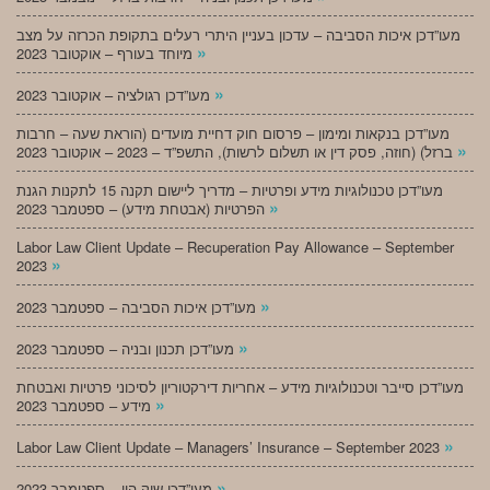
מעו”דכן איכות הסביבה – עדכון בעניין היתרי רעלים בתקופת הכרזה על מצב
»
מיוחד בעורף – אוקטובר 2023
»
מעו”דכן רגולציה – אוקטובר 2023
מעו”דכן בנקאות ומימון – פרסום חוק דחיית מועדים (הוראת שעה – חרבות
»
ברזל) (חוזה, פסק דין או תשלום לרשות), התשפ”ד – 2023 – אוקטובר 2023
מעו”דכן טכנולוגיות מידע ופרטיות – מדריך ליישום תקנה 15 לתקנות הגנת
»
הפרטיות (אבטחת מידע) – ספטמבר 2023
Labor Law Client Update – Recuperation Pay Allowance – September
»
2023
»
מעו”דכן איכות הסביבה – ספטמבר 2023
»
מעו”דכן תכנון ובניה – ספטמבר 2023
מעו”דכן סייבר וטכנולוגיות מידע – אחריות דירקטוריון לסיכוני פרטיות ואבטחת
»
מידע – ספטמבר 2023
»
Labor Law Client Update – Managers’ Insurance – September 2023
»
מעו”דכן שוק הון – ספטמבר 2023