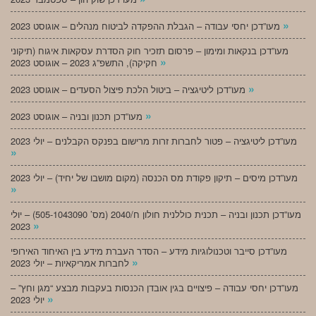
»
מעו”דכן יחסי עבודה – הגבלת ההפקדה לביטוח מנהלים – אוגוסט 2023
מעו”דכן בנקאות ומימון – פרסום תזכיר חוק הסדרת עסקאות איגוח (תיקוני
»
חקיקה), התשפ”ג 2023 – אוגוסט 2023
»
מעו”דכן ליטיגציה – ביטול הלכת פיצול הסעדים – אוגוסט 2023
»
מעו”דכן תכנון ובניה – אוגוסט 2023
מעו”דכן ליטיגציה – פטור לחברות זרות מרישום בפנקס הקבלנים – יולי 2023
»
מעו”דכן מיסים – תיקון פקודת מס הכנסה (מקום מושבו של יחיד) – יולי 2023
»
מעו”דכן תכנון ובניה – תכנית כוללנית חולון ח/2040 (מס’ 505-1043090) – יולי
»
2023
מעו”דכן סייבר וטכנולוגיות מידע – הסדר העברת מידע בין האיחוד האירופי
»
לחברות אמריקאיות – יולי 2023
מעו”דכן יחסי עבודה – פיצויים בגין אובדן הכנסות בעקבות מבצע “מגן וחץ” –
»
יולי 2023