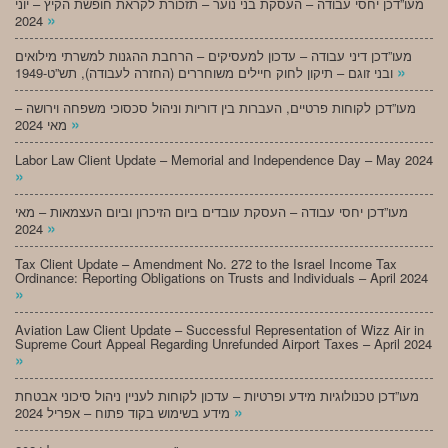
מעו”דכן יחסי עבודה – העסקת בני נוער – תזכורת לקראת חופשת הקיץ – יוני
»
2024
מעו”דכן דיני עבודה – עדכון למעסיקים – הרחבת ההגנות למשרתי מילואים
»
ובני זוגם – תיקון לחוק חיילים משוחררים (החזרה לעבודה), תש”ט-1949
מעו”דכן לקוחות פרטיים, העברות בין דוריות וניהול סכסוכי משפחה וירושה –
»
מאי 2024
Labor Law Client Update – Memorial and Independence Day – May 2024
»
מעו”דכן יחסי עבודה – העסקת עובדים ביום הזיכרון וביום העצמאות – מאי
»
2024
Tax Client Update – Amendment No. 272 to the Israel Income Tax
Ordinance: Reporting Obligations on Trusts and Individuals – April 2024
»
Aviation Law Client Update – Successful Representation of Wizz Air in
Supreme Court Appeal Regarding Unrefunded Airport Taxes – April 2024
»
מעו”דכן טכנולוגיות מידע ופרטיות – עדכון לקוחות לעניין ניהול סיכוני אבטחת
»
מידע בשימוש בקוד פתוח – אפריל 2024