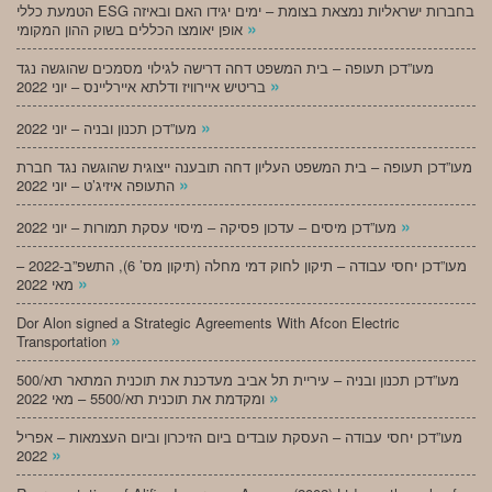
הטמעת כללי ESG בחברות ישראליות נמצאת בצומת – ימים יגידו האם ובאיזה
»
אופן יאומצו הכללים בשוק ההון המקומי
מעו”דכן תעופה – בית המשפט דחה דרישה לגילוי מסמכים שהוגשה נגד
»
בריטיש איירוויז ודלתא איירליינס – יוני 2022
»
מעו”דכן תכנון ובניה – יוני 2022
מעו”דכן תעופה – בית המשפט העליון דחה תובענה ייצוגית שהוגשה נגד חברת
»
התעופה איזיג’ט – יוני 2022
»
מעו”דכן מיסים – עדכון פסיקה – מיסוי עסקת תמורות – יוני 2022
מעו”דכן יחסי עבודה – תיקון לחוק דמי מחלה (תיקון מס’ 6), התשפ”ב-2022 –
»
מאי 2022
Dor Alon signed a Strategic Agreements With Afcon Electric
»
Transportation
מעו”דכן תכנון ובניה – עיריית תל אביב מעדכנת את תוכנית המתאר תא/500
»
ומקדמת את תוכנית תא/5500 – מאי 2022
מעו”דכן יחסי עבודה – העסקת עובדים ביום הזיכרון וביום העצמאות – אפריל
»
2022