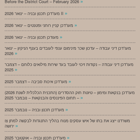
»
Before the District Court – February 2026
»
מעו”דכן תכנון ובניה – ינואר 2026 II
»
מעו”דכן קניין רוחני ופטנטים – ינואר 2026
»
מעודכן תכנון ובניה – ינואר 2026
מעו”דכן דיני עבודה – עדכון שכר מינימום ענפי לעובדים בענף הניקיון – ינואר
»
2026
מעו”דכן דיני עבודה – נקודות זיכוי לעובד בעד שירות מילואים כלוחם – דצמבר
»
2025
»
מעו”דכן איכות סביבה – דצמבר 2025
מעו”דכן בנקאות ומימון – טיוטת חוק ההסדרים (התכנית הכלכלית לשנת 2026)
»
– תחום הפיננסים והבנקאות – נובמבר 2025
»
מעו”דכן תכנון ובניה – נובמבר 2025
משרדנו ייצג את בתו של איש עסקים מנוח בהליך התנגדות לבקשה למתן צו
»
ירושה
»
מעו”דכן תכנון ובניה – אוקטובר 2025