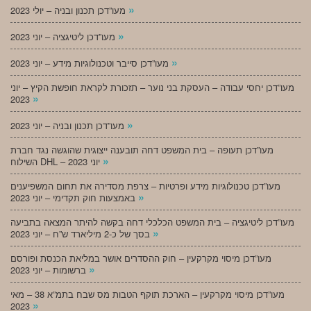
»
מעו”דכן תכנון ובניה – יולי 2023
»
מעו”דכן ליטיגציה – יוני 2023
»
מעו”דכן סייבר וטכנולוגיות מידע – יוני 2023
מעו”דכן יחסי עבודה – העסקת בני נוער – תזכורת לקראת חופשת הקיץ – יוני
»
2023
»
מעו”דכן תכנון ובניה – יוני 2023
מעו”דכן תעופה – בית המשפט דחה תובענה ייצוגית שהוגשה נגד חברת
»
השילוח DHL – יוני 2023
מעו”דכן טכנולוגיות מידע ופרטיות – צרפת מסדירה את תחום המשפיענים
»
באמצעות חוק תקדימי – יוני 2023
מעו”דכן ליטיגציה – בית המשפט הכלכלי דחה בקשה להיתר המצאה בתביעה
»
בסך של כ-2 מיליארד ש”ח – יוני 2023
מעו”דכן מיסוי מקרקעין – חוק ההסדרים אושר במליאת הכנסת ופורסם
»
ברשומות – יוני 2023
מעו”דכן מיסוי מקרקעין – הארכת תוקף הטבות מס שבח בתמ”א 38 – מאי
»
2023