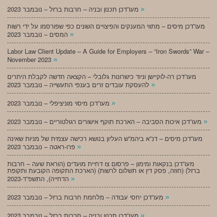
»
מעו”דכן תכנון ובניה – חרבות ברזל – נובמבר 2023
מעו”דכן מיסים – מתווי המענקים והפיצויים השונים כפי שפורסמו על ידי רשות
»
המסים – נובמבר 2023
Labor Law Client Update – A Guide for Employers – “Iron Swords” War –
»
November 2023
מעו”דכן רה-לוקיישן וניוד כישרונות גלובלי – הקצאה חדשה לקבלת היתרים
»
להעסקת עובדים זרים בענפי התעשייה – נובמבר 2023
»
מעו”דכן מיסוי מוניציפלי – נובמבר 2023
»
מעו”דכן איכות הסביבה – הארכת תוקף אישורים רגולטוריים – נובמבר 2023
מעו”דכן מיסים – דנ”א ביהמ”ש העליון בנושא רכישה עצמית של מניות שאינה
»
פרו-ראטה – נובמבר 2023
מעו”דכן בנקאות ומימון – פרסום צו דחיית מועדים (הוראת שעה – חרבות
ברזל) (חוזה, פסק דין או תשלום לרשות) (הארכת התקופה הקובעת ותקופת
»
הדחייה), התשפ”ד-2023
»
מעו”דכן יחסי עבודה – מלחמת חרבות ברזל – נובמבר 2023
»
מעו”דכן תכנון ובניה – חרבות ברזל – נובמבר 2023