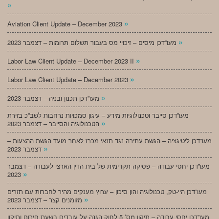
»
»
Aviation Client Update – December 2023
»
מעו”דכן מיסים – זיכויי מס בעבור תשלום תרומות – דצמבר 2023
»
Labor Law Client Update – December 2023 II
»
Labor Law Client Update – December 2023
»
מעו”דכן תכנון ובניה – דצמבר 2023
מעו”דכן סייבר וטכנולוגיות מידע – עיגון סמכויות נרחבות לשב”כ בזירת
»
הטכנולוגיה והסייבר – דצמבר 2023
מעו”דכן ליטיגציה – הגשת עתירה נגד תנאי מכרז לאחר מועד הגשת ההצעות –
»
דצמבר 2023
מעו”דכן יחסי עבודה – פסיקה תקדימית של בית הדין הארצי לעבודה – דצמבר
»
2023
מעו”דכן היי-טק, טכנולוגיה והון סיכון – ערוץ מענקים מהיר לחברות עם תזרים
»
מזומנים קצר – דצמבר 2023
מעו”דכן יחסי עבודה – תיקון מס’ 5 לחוק הגנה על עובדים בשעת חירום ותיקון