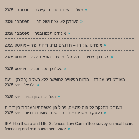
»
מעו”דכן איכות סביבה וקיימות – ספטמבר 2025
»
מעו”דכן ליטיגציה ושוק ההון – ספטמבר 2025
»
מעו”דכן תכנון ובניה – ספטמבר 2025
»
מעו”דכן שוק הון – חידושים בדיני ניירות ערך – אוגוסט 2025
»
מעו”דכן מיסים – נוהל גילוי מרצון – הוראת שעה – אוגוסט 2025
»
מעו”דכן תכנון ובניה – אוגוסט 2025
מעו”דכן דיני עבודה – מתווה הפיצויים לחופשה ללא תשלום (חל”ת) – “עם
»
כלביא” – יולי 2025
»
מעו”דכן תכנון ובניה – יולי 2025
מעו”דכן מחלקת לקוחות פרטיים, ניהול הון משפחתי והעברות בין-דוריות
»
בעסקים משפחתיים – חידושים בצוואות הדדיות – יולי 2025
IBA Healthcare and Life Sciences Law Committee survey on healthcare
»
financing and reimbursement 2025