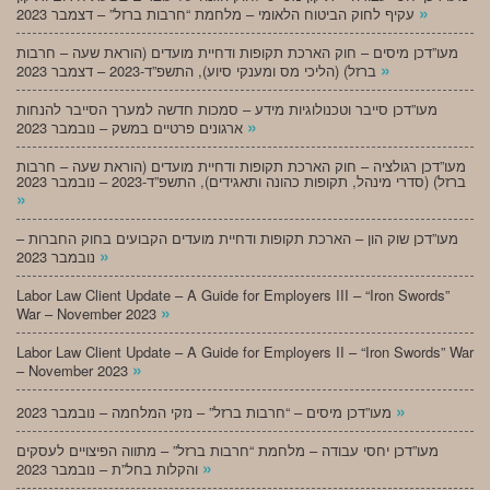
»
עקיף לחוק הביטוח הלאומי – מלחמת “חרבות ברזל” – דצמבר 2023
מעו”דכן מיסים – חוק הארכת תקופות ודחיית מועדים (הוראת שעה – חרבות
»
ברזל) (הליכי מס ומענקי סיוע), התשפ”ד-2023 – דצמבר 2023
מעו”דכן סייבר וטכנולוגיות מידע – סמכות חדשה למערך הסייבר להנחות
»
ארגונים פרטיים במשק – נובמבר 2023
מעו”דכן רגולציה – חוק הארכת תקופות ודחיית מועדים (הוראת שעה – חרבות
ברזל) (סדרי מינהל, תקופות כהונה ותאגידים), התשפ”ד-2023 – נובמבר 2023
»
מעו”דכן שוק הון – הארכת תקופות ודחיית מועדים הקבועים בחוק החברות –
»
נובמבר 2023
Labor Law Client Update – A Guide for Employers III – “Iron Swords”
»
War – November 2023
Labor Law Client Update – A Guide for Employers II – “Iron Swords” War
»
– November 2023
»
מעו”דכן מיסים – “חרבות ברזל” – נזקי המלחמה – נובמבר 2023
מעו”דכן יחסי עבודה – מלחמת “חרבות ברזל” – מתווה הפיצויים לעסקים
»
והקלות בחל”ת – נובמבר 2023