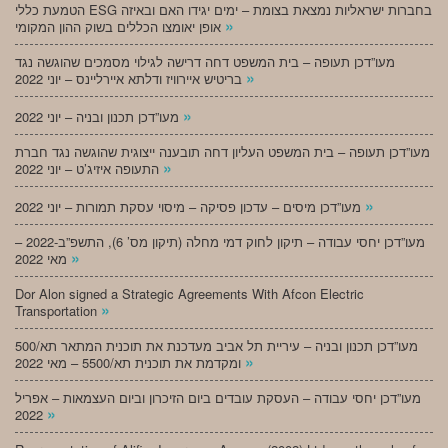
הטמעת כללי ESG בחברות ישראליות נמצאת בצומת – ימים יגידו האם ובאיזה
»
אופן יאומצו הכללים בשוק ההון המקומי
מעו”דכן תעופה – בית המשפט דחה דרישה לגילוי מסמכים שהוגשה נגד
»
בריטיש איירוויז ודלתא איירליינס – יוני 2022
»
מעו”דכן תכנון ובניה – יוני 2022
מעו”דכן תעופה – בית המשפט העליון דחה תובענה ייצוגית שהוגשה נגד חברת
»
התעופה איזיג’ט – יוני 2022
»
מעו”דכן מיסים – עדכון פסיקה – מיסוי עסקת תמורות – יוני 2022
מעו”דכן יחסי עבודה – תיקון לחוק דמי מחלה (תיקון מס’ 6), התשפ”ב-2022 –
»
מאי 2022
Dor Alon signed a Strategic Agreements With Afcon Electric
»
Transportation
מעו”דכן תכנון ובניה – עיריית תל אביב מעדכנת את תוכנית המתאר תא/500
»
ומקדמת את תוכנית תא/5500 – מאי 2022
מעו”דכן יחסי עבודה – העסקת עובדים ביום הזיכרון וביום העצמאות – אפריל
»
2022