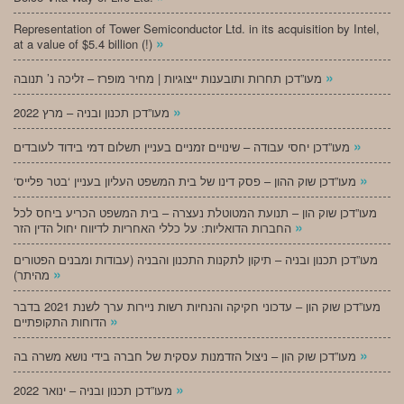
Representation of Tower Semiconductor Ltd. in its acquisition by Intel,
»
at a value of $5.4 billion (!)
»
מעו”דכן תחרות ותובענות ייצוגיות | מחיר מופרז – זליכה נ’ תנובה
»
מעו”דכן תכנון ובניה – מרץ 2022
»
מעו”דכן יחסי עבודה – שינויים זמניים בעניין תשלום דמי בידוד לעובדים
»
‘מעו”דכן שוק ההון – פסק דינו של בית המשפט העליון בעניין ‘בטר פלייס
מעו”דכן שוק הון – תנועת המטוטלת נעצרה – בית המשפט הכריע ביחס לכל
»
החברות הדואליות: על כללי האחריות לדיווח יחול הדין הזר
מעו”דכן תכנון ובניה – תיקון לתקנות התכנון והבניה (עבודות ומבנים הפטורים
»
מהיתר)
מעו”דכן שוק הון – עדכוני חקיקה והנחיות רשות ניירות ערך לשנת 2021 בדבר
»
הדוחות התקופתיים
»
מעו”דכן שוק הון – ניצול הזדמנות עסקית של חברה בידי נושא משרה בה
»
מעו”דכן תכנון ובניה – ינואר 2022