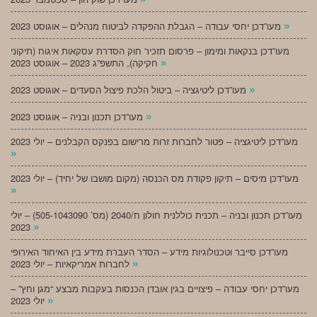
»
מעו”דכן יחסי עבודה – הגבלת ההפקדה לביטוח מנהלים – אוגוסט 2023
מעו”דכן בנקאות ומימון – פרסום תזכיר חוק הסדרת עסקאות איגוח (תיקוני
»
חקיקה), התשפ”ג 2023 – אוגוסט 2023
»
מעו”דכן ליטיגציה – ביטול הלכת פיצול הסעדים – אוגוסט 2023
»
מעו”דכן תכנון ובניה – אוגוסט 2023
מעו”דכן ליטיגציה – פטור לחברות זרות מרישום בפנקס הקבלנים – יולי 2023
»
מעו”דכן מיסים – תיקון פקודת מס הכנסה (מקום מושבו של יחיד) – יולי 2023
»
מעו”דכן תכנון ובניה – תכנית כוללנית חולון ח/2040 (מס’ 505-1043090) – יולי
»
2023
מעו”דכן סייבר וטכנולוגיות מידע – הסדר העברת מידע בין האיחוד האירופי
»
לחברות אמריקאיות – יולי 2023
מעו”דכן יחסי עבודה – פיצויים בגין אובדן הכנסות בעקבות מבצע “מגן וחץ” –
»
יולי 2023