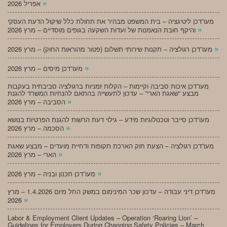
»
אפריל 2026
מעו”דכן ליטיגציה – בית המשפט מבהיר את תחולת כלל שיקול הדעת העסקי
»
והיקף חובת הנאמנות של ועדות השקעה בגופים מוסדיים – מרץ 2026
»
מעו”דכן רגולציה – תקנות שירותי תשלום (פטור מהוראות החוק) – מרץ 2026
»
מעו”דכן מיסים – מרץ 2026
מעו”דכן איכות סביבה וקיימות – הקלות זמניות ברגולציה סביבתית בעקבות
מבצע “שאגת הארי” – עדכון לתעשייה בהתאם להנחיות המשרד להגנת
»
הסביבה – מרץ 2026
מעו”דכן סייבר וטכנולוגיות מידע – גילוי דעת הרשות להגנת הפרטיות בנושא
»
הסכמה – מרץ 2026
מעו”דכן רגולציה – הצעת חוק הארכת תקופות ודחיית מועדים – מבצע שאגת
»
הארי – מרץ 2026
»
מעו”דכן תכנון ובניה – מרץ 2026
מעו”דכן דיני עבודה – עדכון שכר המינימום במשק החל מיום 1.4.2026 – מרץ
»
2026
Labor & Employment Client Updates – Operation ‘Roaring Lion’ –
Guidelines for Employers During Changing Safety Policies – March