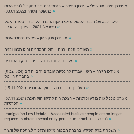
מעו”דכן מיסוי מוניציפלי – עדכון פסיקה – הנחת נכס ריק במקביל לנכס הרוס
»
בתקופה השניה (03.01.2022)
היעד הבא של רכבת הסטארט-אפ ניישן: החברה הערבית | ספר ההייטק
»
הישראלי 2021 – עיתון דה מרקר
»
מעו”דכן שוק ההון – פרשת נסטלה-אסם
»
מעו”דכן תכנון ובניה – חוק ההסדרים וחוק תכנון ובניה
»
מעו”דכן התחדשות עירונית – חוק ההסדרים
מעו”דכן הגירה – רישיון עבודה להעסקת עובדים זרים יהודים (זכאי שבות)
»
בחברות היי-טק
»
מעו”דכן תכנון ובניה – חוק ההסדרים (15.11.2021)
(07.11.2021) מעודכן טכנולוגיות מידע ופרטיות – הצעת חוק לתיקון חוק הגנת
»
הפרטיות
Immigration Law Update – Vaccinated businesspeople are no longer
»
required to obtain special entry permits to Israel (1.11.2021)
»
משפחת ברק תשקיע בחברת הביטוח איילון ותהפוך לשותפה של ווישור