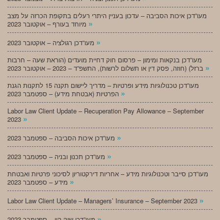
מעו”דכן איכות הסביבה – עדכון בעניין היתרי רעלים בתקופת הכרזה על מצב
»
מיוחד בעורף – אוקטובר 2023
»
מעו”דכן רגולציה – אוקטובר 2023
מעו”דכן בנקאות ומימון – פרסום חוק דחיית מועדים (הוראת שעה – חרבות
»
ברזל) (חוזה, פסק דין או תשלום לרשות), התשפ”ד – 2023 – אוקטובר 2023
מעו”דכן טכנולוגיות מידע ופרטיות – מדריך ליישום תקנה 15 לתקנות הגנת
»
הפרטיות (אבטחת מידע) – ספטמבר 2023
Labor Law Client Update – Recuperation Pay Allowance – September
»
2023
»
מעו”דכן איכות הסביבה – ספטמבר 2023
»
מעו”דכן תכנון ובניה – ספטמבר 2023
מעו”דכן סייבר וטכנולוגיות מידע – אחריות דירקטוריון לסיכוני פרטיות ואבטחת
»
מידע – ספטמבר 2023
»
Labor Law Client Update – Managers’ Insurance – September 2023
»
מעו”דכן שוק הון – ספטמבר 2023