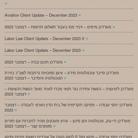
»
»
Aviation Client Update – December 2023
»
מעו”דכן מיסים – זיכויי מס בעבור תשלום תרומות – דצמבר 2023
»
Labor Law Client Update – December 2023 II
»
Labor Law Client Update – December 2023
»
מעו”דכן תכנון ובניה – דצמבר 2023
מעו”דכן סייבר וטכנולוגיות מידע – עיגון סמכויות נרחבות לשב”כ בזירת
»
הטכנולוגיה והסייבר – דצמבר 2023
מעו”דכן ליטיגציה – הגשת עתירה נגד תנאי מכרז לאחר מועד הגשת ההצעות –
»
דצמבר 2023
מעו”דכן יחסי עבודה – פסיקה תקדימית של בית הדין הארצי לעבודה – דצמבר
»
2023
מעו”דכן היי-טק, טכנולוגיה והון סיכון – ערוץ מענקים מהיר לחברות עם תזרים
»
מזומנים קצר – דצמבר 2023
מעו”דכן יחסי עבודה – תיקון מס’ 5 לחוק הגנה על עובדים בשעת חירום ותיקון