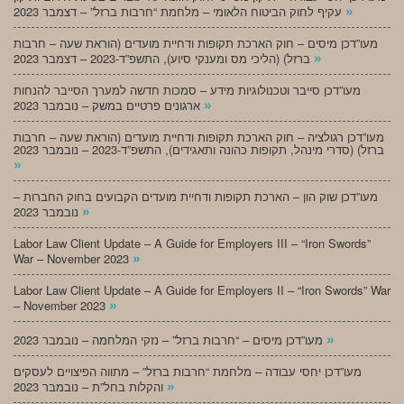
»
עקיף לחוק הביטוח הלאומי – מלחמת “חרבות ברזל” – דצמבר 2023
מעו”דכן מיסים – חוק הארכת תקופות ודחיית מועדים (הוראת שעה – חרבות
»
ברזל) (הליכי מס ומענקי סיוע), התשפ”ד-2023 – דצמבר 2023
מעו”דכן סייבר וטכנולוגיות מידע – סמכות חדשה למערך הסייבר להנחות
»
ארגונים פרטיים במשק – נובמבר 2023
מעו”דכן רגולציה – חוק הארכת תקופות ודחיית מועדים (הוראת שעה – חרבות
ברזל) (סדרי מינהל, תקופות כהונה ותאגידים), התשפ”ד-2023 – נובמבר 2023
»
מעו”דכן שוק הון – הארכת תקופות ודחיית מועדים הקבועים בחוק החברות –
»
נובמבר 2023
Labor Law Client Update – A Guide for Employers III – “Iron Swords”
»
War – November 2023
Labor Law Client Update – A Guide for Employers II – “Iron Swords” War
»
– November 2023
»
מעו”דכן מיסים – “חרבות ברזל” – נזקי המלחמה – נובמבר 2023
מעו”דכן יחסי עבודה – מלחמת “חרבות ברזל” – מתווה הפיצויים לעסקים
»
והקלות בחל”ת – נובמבר 2023