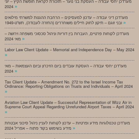
מעו”דכן יחסי עבודה – העסקת בני נוער – תזכורת לקראת חופשת הקיץ – יוני
»
2024
מעו”דכן דיני עבודה – עדכון למעסיקים – הרחבת ההגנות למשרתי מילואים
»
ובני זוגם – תיקון לחוק חיילים משוחררים (החזרה לעבודה), תש”ט-1949
מעו”דכן לקוחות פרטיים, העברות בין דוריות וניהול סכסוכי משפחה וירושה –
»
מאי 2024
Labor Law Client Update – Memorial and Independence Day – May 2024
»
מעו”דכן יחסי עבודה – העסקת עובדים ביום הזיכרון וביום העצמאות – מאי
»
2024
Tax Client Update – Amendment No. 272 to the Israel Income Tax
Ordinance: Reporting Obligations on Trusts and Individuals – April 2024
»
Aviation Law Client Update – Successful Representation of Wizz Air in
Supreme Court Appeal Regarding Unrefunded Airport Taxes – April 2024
»
מעו”דכן טכנולוגיות מידע ופרטיות – עדכון לקוחות לעניין ניהול סיכוני אבטחת
»
מידע בשימוש בקוד פתוח – אפריל 2024