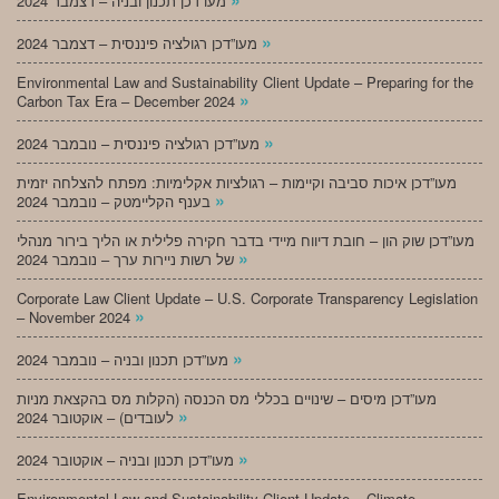
מעו”דכן תכנון ובניה – דצמבר 2024
»
מעו”דכן רגולציה פיננסית – דצמבר 2024
Environmental Law and Sustainability Client Update – Preparing for the
»
Carbon Tax Era – December 2024
»
מעו”דכן רגולציה פיננסית – נובמבר 2024
מעו”דכן איכות סביבה וקיימות – רגולציות אקלימיות: מפתח להצלחה יזמית
»
בענף הקליימטק – נובמבר 2024
מעו”דכן שוק הון – חובת דיווח מיידי בדבר חקירה פלילית או הליך בירור מנהלי
»
של רשות ניירות ערך – נובמבר 2024
Corporate Law Client Update – U.S. Corporate Transparency Legislation
»
– November 2024
»
מעו”דכן תכנון ובניה – נובמבר 2024
מעו”דכן מיסים – שינויים בכללי מס הכנסה (הקלות מס בהקצאת מניות
»
לעובדים) – אוקטובר 2024
»
מעו”דכן תכנון ובניה – אוקטובר 2024
Environmental Law and Sustainability Client Update – Climate