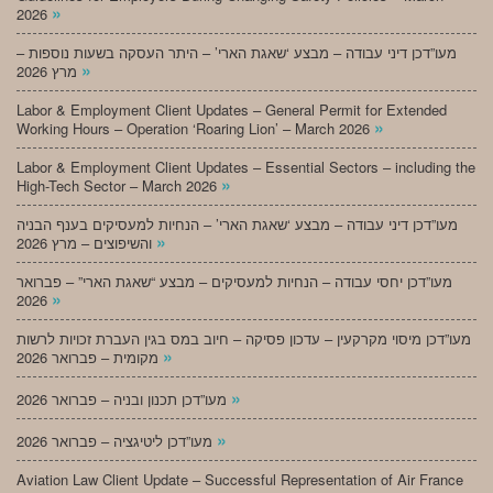
»
2026
מעו”דכן דיני עבודה – מבצע ‘שאגת הארי’ – היתר העסקה בשעות נוספות –
»
מרץ 2026
Labor & Employment Client Updates – General Permit for Extended
»
Working Hours – Operation ‘Roaring Lion’ – March 2026
Labor & Employment Client Updates – Essential Sectors – including the
»
High-Tech Sector – March 2026
מעו”דכן דיני עבודה – מבצע ‘שאגת הארי’ – הנחיות למעסיקים בענף הבניה
»
והשיפוצים – מרץ 2026
מעו”דכן יחסי עבודה – הנחיות למעסיקים – מבצע “שאגת הארי” – פברואר
»
2026
מעו”דכן מיסוי מקרקעין – עדכון פסיקה – חיוב במס בגין העברת זכויות לרשות
»
מקומית – פברואר 2026
»
מעו”דכן תכנון ובניה – פברואר 2026
»
מעו”דכן ליטיגציה – פברואר 2026
Aviation Law Client Update – Successful Representation of Air France