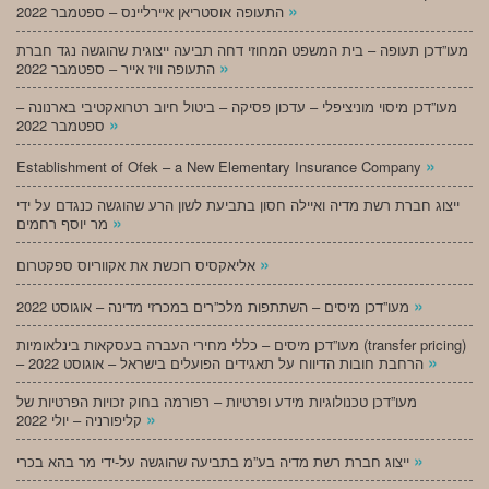
»
התעופה אוסטריאן איירליינס – ספטמבר 2022
מעו”דכן תעופה – בית המשפט המחוזי דחה תביעה ייצוגית שהוגשה נגד חברת
»
התעופה וויז אייר – ספטמבר 2022
מעו”דכן מיסוי מוניציפלי – עדכון פסיקה – ביטול חיוב רטרואקטיבי בארנונה –
»
ספטמבר 2022
»
Establishment of Ofek – a New Elementary Insurance Company
ייצוג חברת רשת מדיה ואיילה חסון בתביעת לשון הרע שהוגשה כנגדם על ידי
»
מר יוסף רחמים
»
אליאקסיס רוכשת את אקווריוס ספקטרום
»
מעו”דכן מיסים – השתתפות מלכ”רים במכרזי מדינה – אוגוסט 2022
מעו”דכן מיסים – כללי מחירי העברה בעסקאות בינלאומיות (transfer pricing)
»
– הרחבת חובות הדיווח על תאגידים הפועלים בישראל – אוגוסט 2022
מעו”דכן טכנולוגיות מידע ופרטיות – רפורמה בחוק זכויות הפרטיות של
»
קליפורניה – יולי 2022
»
ייצוג חברת רשת מדיה בע”מ בתביעה שהוגשה על-ידי מר בהא בכרי