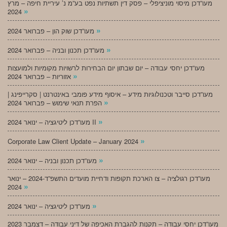
מעו”דכן מיסוי מוניציפלי – פסק דין תשתיות נפט בע”מ נ’ עיריית חיפה – מרץ
»
2024
»
מעו”דכן שוק הון – פברואר 2024
»
מעו”דכן תכנון ובניה – פברואר 2024
מעו”דכן יחסי עבודה – יום שבתון יום הבחירות לרשויות מקומיות ולמועצות
»
אזוריות – פברואר 2024
מעו”דכן סייבר וטכנולוגיות מידע – איסוף מידע פומבי באינטרנט | סקרייפינג |
»
הפרת תנאי שימוש – פברואר 2024
»
מעו”דכן ליטיגציה – ינואר 2024 II
»
Corporate Law Client Update – January 2024
»
מעו”דכן תכנון ובניה – ינואר 2024
מעו”דכן רגולציה – צו הארכת תקופות ודחיית מועדים התשפ”ד-2024 – ינואר
»
2024
»
מעו”דכן ליטיגציה – ינואר 2024
מעו”דכן יחסי עבודה – תקנות להגברת האכיפה של דיני עבודה – דצמבר 2023