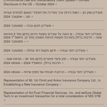
»
Disclosure in the US – October 2024
מעו”דכן שוק הון – רשות ניירות ערך מגדירה את תפקידי הנאמן למחזיקי אגרות
»
חוב – אוקטובר 2024
»
מעו”דכן תכנון ובניה – ספטמבר 2024
מעו”דכן יחסי עבודה – צו הגנה על עובדים בשעת חירום (תיקון מס’ 5 והוראת
שעה – חרבות ברזל) (הארכת תקופת הוראת השעה) (מס’ 3), התשפ״ד-2024
»
– ספטמבר 2024
»
מעו”דכן יחסי עבודה – תיקון תקנות דמי מחלה – ספטמבר 2024
מעו”דכן יחסי עבודה – חוק פיצויי פיטורים (תיקון מס’ 34 – הוראת שעה –
»
חרבות ברזל), התשפ”ד-2024 – אוגוסט 2024
»
מעו”דכן יחסי עבודה – הרחבת חובותיו של מזמין שירות – אוגוסט 2024
Representation of Mr. Uri Omid and Ankor Insurance Company Ltd., in
»
Establishing a New Insurance Company
Representation of AmTrust Financial Services, Inc. and weSure Global
Tech in an investment transaction for a total consideration of NIS 37M
»