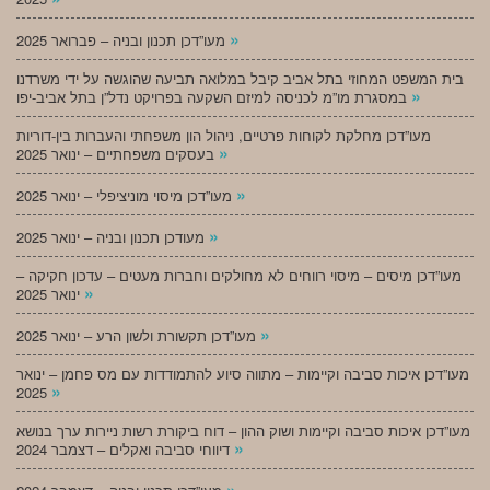
»
מעו”דכן תכנון ובניה – פברואר 2025
בית המשפט המחוזי בתל אביב קיבל במלואה תביעה שהוגשה על ידי משרדנו
»
במסגרת מו”מ לכניסה למיזם השקעה בפרויקט נדל”ן בתל אביב-יפו
מעו”דכן מחלקת לקוחות פרטיים, ניהול הון משפחתי והעברות בין-דוריות
»
בעסקים משפחתיים – ינואר 2025
»
מעו”דכן מיסוי מוניציפלי – ינואר 2025
»
מעודכן תכנון ובניה – ינואר 2025
מעו”דכן מיסים – מיסוי רווחים לא מחולקים וחברות מעטים – עדכון חקיקה –
»
ינואר 2025
»
מעו”דכן תקשורת ולשון הרע – ינואר 2025
מעו”דכן איכות סביבה וקיימות – מתווה סיוע להתמודדות עם מס פחמן – ינואר
»
2025
מעו”דכן איכות סביבה וקיימות ושוק ההון – דוח ביקורת רשות ניירות ערך בנושא
»
דיווחי סביבה ואקלים – דצמבר 2024
»