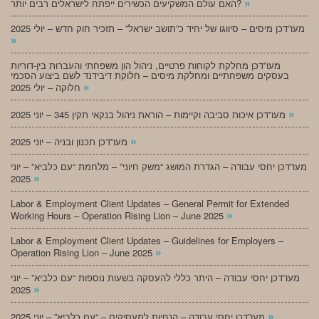
»
האם עולם המשקיעים הכשירים ייפתח לישראלים רבים יותר?
מעו”דכן מיסים – סיווגו של יחיד כ”תושב ישראל” – תזכיר חוק חדש – יולי 2025
»
מעו”דכן מחלקת לקוחות פרטיים, ניהול הון משפחתי והעברות בין-דוריות
בעסקים משפחתיים ומחלקת מיסים – חלוקת דיבידנד לשם ביצוע הסכמי
»
חלוקה – יולי 2025
»
מעו”דכן איכות סביבה וקיימות – הוראת ניהול בנקאי תקין 345 – יוני 2025
»
מעו”דכן תכנון ובניה – יוני 2025
מעו”דכן יחסי עבודה – הגדרת המושג “משק חיוני” – מלחמת “עם כלביא” – יוני
»
2025
Labor & Employment Client Updates – General Permit for Extended
»
Working Hours – Operation Rising Lion – June 2025
Labor & Employment Client Updates – Guidelines for Employers –
»
Operation Rising Lion – June 2025
מעו”דכן יחסי עבודה – היתר כללי להעסקה בשעות נוספות “עם כלביא” – יוני
»
2025
»
מעו”דכן יחסי עבודה – הנחיות למעסיקים – “עם כלביא” – יוני 2025