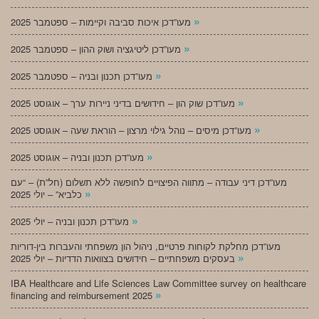
»
מעו”דכן איכות סביבה וקיימות – ספטמבר 2025
»
מעו”דכן ליטיגציה ושוק ההון – ספטמבר 2025
»
מעו”דכן תכנון ובניה – ספטמבר 2025
»
מעו”דכן שוק הון – חידושים בדיני ניירות ערך – אוגוסט 2025
»
מעו”דכן מיסים – נוהל גילוי מרצון – הוראת שעה – אוגוסט 2025
»
מעו”דכן תכנון ובניה – אוגוסט 2025
מעו”דכן דיני עבודה – מתווה הפיצויים לחופשה ללא תשלום (חל”ת) – “עם
»
כלביא” – יולי 2025
»
מעו”דכן תכנון ובניה – יולי 2025
מעו”דכן מחלקת לקוחות פרטיים, ניהול הון משפחתי והעברות בין-דוריות
»
בעסקים משפחתיים – חידושים בצוואות הדדיות – יולי 2025
IBA Healthcare and Life Sciences Law Committee survey on healthcare
»
financing and reimbursement 2025