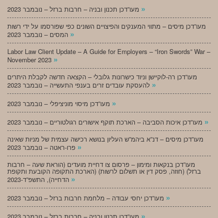
»
מעו”דכן תכנון ובניה – חרבות ברזל – נובמבר 2023
מעו”דכן מיסים – מתווי המענקים והפיצויים השונים כפי שפורסמו על ידי רשות
»
המסים – נובמבר 2023
Labor Law Client Update – A Guide for Employers – “Iron Swords” War –
»
November 2023
מעו”דכן רה-לוקיישן וניוד כישרונות גלובלי – הקצאה חדשה לקבלת היתרים
»
להעסקת עובדים זרים בענפי התעשייה – נובמבר 2023
»
מעו”דכן מיסוי מוניציפלי – נובמבר 2023
»
מעו”דכן איכות הסביבה – הארכת תוקף אישורים רגולטוריים – נובמבר 2023
מעו”דכן מיסים – דנ”א ביהמ”ש העליון בנושא רכישה עצמית של מניות שאינה
»
פרו-ראטה – נובמבר 2023
מעו”דכן בנקאות ומימון – פרסום צו דחיית מועדים (הוראת שעה – חרבות
ברזל) (חוזה, פסק דין או תשלום לרשות) (הארכת התקופה הקובעת ותקופת
»
הדחייה), התשפ”ד-2023
»
מעו”דכן יחסי עבודה – מלחמת חרבות ברזל – נובמבר 2023
»
מעו”דכן תכנון ובניה – חרבות ברזל – נובמבר 2023