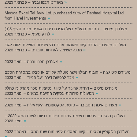
»
מעו”דכן תכנון ובניה – פברואר 2023
Medica Excel Tel Aviv Ltd. purchased 50% of Raphael Hospital Ltd.
»
from Harel Investments
מעו”דכן מיסים – החבות במע”מ בשל מכירת דירת מגורים מכוח סעיף 5(ב)
»
לחוק מע”מ – פברואר 2023
מעו”דכן מיסים – התרת קיזוז תשומות עבור דמי שכירות והוצאות נלוות לגבי
»
מבנה ששימש לארוחות עובדים – פברואר 2023
»
מעו”דכן תכנון ובניה – ינואר 2023
מעו”דכן ליטיגציה – חובות הגילוי אשר מוטלת על יזם או קבלן במסגרת הסכם
»
מכר לרכישת דירה “על הנייר” – ינואר 2023
מעו”דכן מיסים – דחיית ערעור על סיווג עסקאות מכר מקרקעין כחלק
»
מפעילות פירותית-עסקית החייבת במע”מ – ינואר 2023
»
מעו”דכן איכות הסביבה – טיוטת הטקסונומיה הישראלית – ינואר 2023
מעו”דכן מיסים – פרסום רשימת עמדות חייבות בדיווח לשנת המס 2022 –
»
ינואר 2023
מעו”דכן בלוקצ’יין ומיסים – קיזוז הפסדים לפני תום שנת המס – דצמבר 2022
»