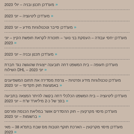
»
מעו”דכן תכנון ובניה – יולי 2023
»
מעו”דכן ליטיגציה – יוני 2023
»
מעו”דכן סייבר וטכנולוגיות מידע – יוני 2023
מעו”דכן יחסי עבודה – העסקת בני נוער – תזכורת לקראת חופשת הקיץ – יוני
»
2023
»
מעו”דכן תכנון ובניה – יוני 2023
מעו”דכן תעופה – בית המשפט דחה תובענה ייצוגית שהוגשה נגד חברת
»
השילוח DHL – יוני 2023
מעו”דכן טכנולוגיות מידע ופרטיות – צרפת מסדירה את תחום המשפיענים
»
באמצעות חוק תקדימי – יוני 2023
מעו”דכן ליטיגציה – בית המשפט הכלכלי דחה בקשה להיתר המצאה בתביעה
»
בסך של כ-2 מיליארד ש”ח – יוני 2023
מעו”דכן מיסוי מקרקעין – חוק ההסדרים אושר במליאת הכנסת ופורסם
»
ברשומות – יוני 2023
מעו”דכן מיסוי מקרקעין – הארכת תוקף הטבות מס שבח בתמ”א 38 – מאי
»
2023