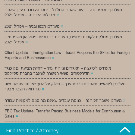
מעו”דכן יחסי עבודה – ‘היום שאחרי החל”ת’ – יחסי העבודה בעידן שאחרי
»
מגבלות הקורונה – אפריל 2021
»
מעו”דכן תכנון ובניה – אפריל 2021
מעו”דכן מחלקת לקוחות פרטיים, העברות בין-דוריות וניהול הון משפחתי –
»
אפריל 2021
Client Update – Immigration Law – Israel Reopens the Skies for Foreign
»
Experts and Businessmen
מעו”דכן ליטיגציה – תאגידים וניירות ערך – דחיית תביעת ענק כנגד
»
הדירקטורים ונושאי המשרה לשעבר בחברת סקיילקס
מעו”דכן ליטיגציה תאגידים וניירות ערך – סילוק על הסף של תביעה שהוגשה
»
נגד רואה חשבון מבקר
»
מעודכן משבר הקורונה – כניסת עובדים שאינם מחוסנים למקומות עבודה
FBC Tax Update: Transfer Pricing Business Models for Distribution &
»
Sales
»
מעו”דכן תכנון ובניה – מרץ 2021
Find Practice / Attorney