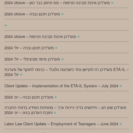
»
מעו”דכן איכות סביבה וקיימות – מס פחמן כבר כאן – אוגוסט 2024
»
מעו”דכן תכנון ובניה – אוגוסט 2024
»
»
מעו”דכן איכות סביבה וקיימות – אוגוסט 2024
»
מעו”דכן תכנון ובניה – יולי 2024
»
מעו”דכן מיסוי מוניציפלי – יולי 2024
מעו”דכן רה-לוקיישן וניוד כישרונות גלובלי – כניסה לתוקף של מערכת ETA-IL –
»
יולי 2024
»
Client Update – Implementation of the ETA-IL System – July 2024
»
מעו”דכן תכנון ובניה – יוני 2024
מעו”דכן שוק הון – חידושים בדיני ניירות ערך – מהותיות המידע בדווחי החברה
»
וחובת העדכון בגינו – יוני 2024
»
Labor Law Client Update – Employment of Teenagers – June 2024