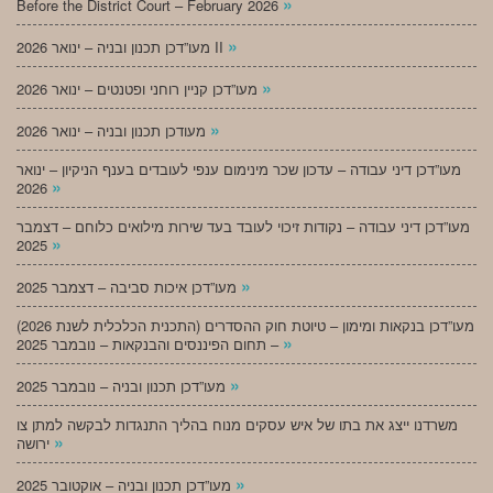
»
Before the District Court – February 2026
»
מעו”דכן תכנון ובניה – ינואר 2026 II
»
מעו”דכן קניין רוחני ופטנטים – ינואר 2026
»
מעודכן תכנון ובניה – ינואר 2026
מעו”דכן דיני עבודה – עדכון שכר מינימום ענפי לעובדים בענף הניקיון – ינואר
»
2026
מעו”דכן דיני עבודה – נקודות זיכוי לעובד בעד שירות מילואים כלוחם – דצמבר
»
2025
»
מעו”דכן איכות סביבה – דצמבר 2025
מעו”דכן בנקאות ומימון – טיוטת חוק ההסדרים (התכנית הכלכלית לשנת 2026)
»
– תחום הפיננסים והבנקאות – נובמבר 2025
»
מעו”דכן תכנון ובניה – נובמבר 2025
משרדנו ייצג את בתו של איש עסקים מנוח בהליך התנגדות לבקשה למתן צו
»
ירושה
»
מעו”דכן תכנון ובניה – אוקטובר 2025