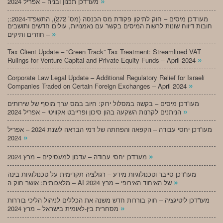
»
מעו”דכן תכנון ובניה – אפריל 2024
;מעו”דכן מיסים – חוק לתיקון פקודת מס הכנסה (מס’ 272), התשפ”ד-2024:
חובות דיווח שונות לרשות המיסים בקשר עם נאמנויות, עולים חדשים ותושבים
»
חוזרים ותיקים –
Tax Client Update – “Green Track” Tax Treatment: Streamlined VAT
»
Rulings for Venture Capital and Private Equity Funds – April 2024
Corporate Law Legal Update – Additional Regulatory Relief for Israeli
»
Companies Traded on Certain Foreign Exchanges – April 2024
מעו”דכן מיסים – בקשה במסלול ירוק: חיוב במס ערך מוסף של שירותים
»
הניתנים לקרנות השקעה בהון סיכון ופרייבט אקוויטי – אפריל 2024
מעו”דכן יחסי עבודה – הקפאה והפחתה של דמי הבראה לשנת 2024 – אפריל
»
2024
»
מעו”דכן יחסי עבודה – עדכון למעסיקים – מרץ 2024
מעו”דכן סייבר וטכנולוגיות מידע – רגולציה תקדימית על טכנולוגיות בינה
»
מלאכותית: אושר חוק ה – AI של האיחוד האירופי – מרץ 2024
מעו”דכן ליטיגציה – חוק בוררות חדש משנה את הכללים לניהול הליכי בוררות
»
מסחרית בין-לאומית בישראל – מרץ 2024