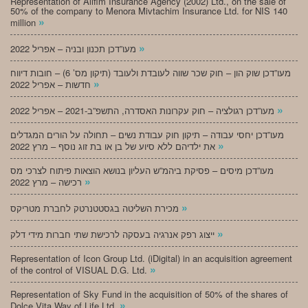
Representation of Alifim Insurance Agency (2002) Ltd., on the sale of
50% of the company to Menora Mivtachim Insurance Ltd. for NIS 140
»
million
»
מעו”דכן תכנון ובניה – אפריל 2022
מעו”דכן שוק הון – חוק שכר שווה לעובדת ולעובד (תיקון מס’ 6) – חובות דיווח
»
חדשות – אפריל 2022
»
מעו”דכן רגולציה – חוק עקרונות האסדרה, התשפ”ב-2021 – אפריל 2022
מעו”דכן יחסי עבודה – תיקון חוק עבודת נשים – תחולה על הורים המגדלים
»
את ילדיהם ללא סיוע של בן או בת זוג נוסף – מרץ 2022
מעו”דכן מיסים – פסיקת ביהמ”ש העליון בנושא הוצאות פיתוח לצרכי מס
»
רכישה – מרץ 2022
»
מכירת השליטה בגסטטנרטק לחברת מטריקס
»
ייצוג רפק אנרגיה בעסקה לרכישת שתי חברות מידי דלק
Representation of Icon Group Ltd. (iDigital) in an acquisition agreement
»
of the control of VISUAL D.G. Ltd.
Representation of Sky Fund in the acquisition of 50% of the shares of
»
Dolce Vita Way of Life Ltd.