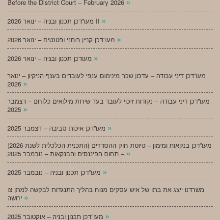
»
Before the District Court – February 2026
»
מעו”דכן תכנון ובניה – ינואר 2026 II
»
מעו”דכן קניין רוחני ופטנטים – ינואר 2026
»
מעודכן תכנון ובניה – ינואר 2026
מעו”דכן דיני עבודה – עדכון שכר מינימום ענפי לעובדים בענף הניקיון – ינואר
»
2026
מעו”דכן דיני עבודה – נקודות זיכוי לעובד בעד שירות מילואים כלוחם – דצמבר
»
2025
»
מעו”דכן איכות סביבה – דצמבר 2025
מעו”דכן בנקאות ומימון – טיוטת חוק ההסדרים (התכנית הכלכלית לשנת 2026)
»
– תחום הפיננסים והבנקאות – נובמבר 2025
»
מעו”דכן תכנון ובניה – נובמבר 2025
משרדנו ייצג את בתו של איש עסקים מנוח בהליך התנגדות לבקשה למתן צו
»
ירושה
»
מעו”דכן תכנון ובניה – אוקטובר 2025