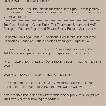
»
מעו”דכן תכנון ובניה – אפריל 2024
;מעו”דכן מיסים – חוק לתיקון פקודת מס הכנסה (מס’ 272), התשפ”ד-2024:
חובות דיווח שונות לרשות המיסים בקשר עם נאמנויות, עולים חדשים ותושבים
»
חוזרים ותיקים –
Tax Client Update – “Green Track” Tax Treatment: Streamlined VAT
»
Rulings for Venture Capital and Private Equity Funds – April 2024
Corporate Law Legal Update – Additional Regulatory Relief for Israeli
»
Companies Traded on Certain Foreign Exchanges – April 2024
מעו”דכן מיסים – בקשה במסלול ירוק: חיוב במס ערך מוסף של שירותים
»
הניתנים לקרנות השקעה בהון סיכון ופרייבט אקוויטי – אפריל 2024
מעו”דכן יחסי עבודה – הקפאה והפחתה של דמי הבראה לשנת 2024 – אפריל
»
2024
»
מעו”דכן יחסי עבודה – עדכון למעסיקים – מרץ 2024
מעו”דכן סייבר וטכנולוגיות מידע – רגולציה תקדימית על טכנולוגיות בינה
»
מלאכותית: אושר חוק ה – AI של האיחוד האירופי – מרץ 2024
מעו”דכן ליטיגציה – חוק בוררות חדש משנה את הכללים לניהול הליכי בוררות
»
מסחרית בין-לאומית בישראל – מרץ 2024