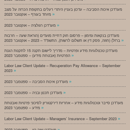
מעו”דכן איכות הסביבה – עדכון בעניין היתרי רעלים בתקופת הכרזה על מצב
»
מיוחד בעורף – אוקטובר 2023
»
מעו”דכן רגולציה – אוקטובר 2023
מעו”דכן בנקאות ומימון – פרסום חוק דחיית מועדים (הוראת שעה – חרבות
»
ברזל) (חוזה, פסק דין או תשלום לרשות), התשפ”ד – 2023 – אוקטובר 2023
מעו”דכן טכנולוגיות מידע ופרטיות – מדריך ליישום תקנה 15 לתקנות הגנת
»
הפרטיות (אבטחת מידע) – ספטמבר 2023
Labor Law Client Update – Recuperation Pay Allowance – September
»
2023
»
מעו”דכן איכות הסביבה – ספטמבר 2023
»
מעו”דכן תכנון ובניה – ספטמבר 2023
מעו”דכן סייבר וטכנולוגיות מידע – אחריות דירקטוריון לסיכוני פרטיות ואבטחת
»
מידע – ספטמבר 2023
»
Labor Law Client Update – Managers’ Insurance – September 2023
»
מעו”דכן שוק הון – ספטמבר 2023