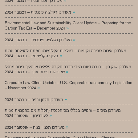
מעו”דכן תכנון ובניה – דצמבר 2024
»
מעו”דכן רגולציה פיננסית – דצמבר 2024
Environmental Law and Sustainability Client Update – Preparing for the
»
Carbon Tax Era – December 2024
»
מעו”דכן רגולציה פיננסית – נובמבר 2024
מעו”דכן איכות סביבה וקיימות – רגולציות אקלימיות: מפתח להצלחה יזמית
»
בענף הקליימטק – נובמבר 2024
מעו”דכן שוק הון – חובת דיווח מיידי בדבר חקירה פלילית או הליך בירור מנהלי
»
של רשות ניירות ערך – נובמבר 2024
Corporate Law Client Update – U.S. Corporate Transparency Legislation
»
– November 2024
»
מעו”דכן תכנון ובניה – נובמבר 2024
מעו”דכן מיסים – שינויים בכללי מס הכנסה (הקלות מס בהקצאת מניות
»
לעובדים) – אוקטובר 2024
»
מעו”דכן תכנון ובניה – אוקטובר 2024
Environmental Law and Sustainability Client Update – Climate