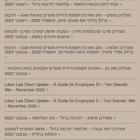
»
עקיף לחוק הביטוח הלאומי – מלחמת “חרבות ברזל” – דצמבר 2023
מעו”דכן מיסים – חוק הארכת תקופות ודחיית מועדים (הוראת שעה – חרבות
»
ברזל) (הליכי מס ומענקי סיוע), התשפ”ד-2023 – דצמבר 2023
מעו”דכן סייבר וטכנולוגיות מידע – סמכות חדשה למערך הסייבר להנחות
»
ארגונים פרטיים במשק – נובמבר 2023
מעו”דכן רגולציה – חוק הארכת תקופות ודחיית מועדים (הוראת שעה – חרבות
ברזל) (סדרי מינהל, תקופות כהונה ותאגידים), התשפ”ד-2023 – נובמבר 2023
»
מעו”דכן שוק הון – הארכת תקופות ודחיית מועדים הקבועים בחוק החברות –
»
נובמבר 2023
Labor Law Client Update – A Guide for Employers III – “Iron Swords”
»
War – November 2023
Labor Law Client Update – A Guide for Employers II – “Iron Swords” War
»
– November 2023
»
מעו”דכן מיסים – “חרבות ברזל” – נזקי המלחמה – נובמבר 2023
מעו”דכן יחסי עבודה – מלחמת “חרבות ברזל” – מתווה הפיצויים לעסקים
»
והקלות בחל”ת – נובמבר 2023