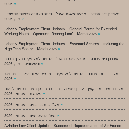
»
2026
מעו”דכן דיני עבודה – מבצע ‘שאגת הארי’ – היתר העסקה בשעות נוספות –
»
מרץ 2026
Labor & Employment Client Updates – General Permit for Extended
»
Working Hours – Operation ‘Roaring Lion’ – March 2026
Labor & Employment Client Updates – Essential Sectors – including the
»
High-Tech Sector – March 2026
מעו”דכן דיני עבודה – מבצע ‘שאגת הארי’ – הנחיות למעסיקים בענף הבניה
»
והשיפוצים – מרץ 2026
מעו”דכן יחסי עבודה – הנחיות למעסיקים – מבצע “שאגת הארי” – פברואר
»
2026
מעו”דכן מיסוי מקרקעין – עדכון פסיקה – חיוב במס בגין העברת זכויות לרשות
»
מקומית – פברואר 2026
»
מעו”דכן תכנון ובניה – פברואר 2026
»
מעו”דכן ליטיגציה – פברואר 2026
Aviation Law Client Update – Successful Representation of Air France