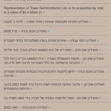
Representation of Tower Semiconductor Ltd. in its acquisition by Intel,
»
at a value of $5.4 billion (!)
»
מעו”דכן תחרות ותובענות ייצוגיות | מחיר מופרז – זליכה נ’ תנובה
»
מעו”דכן תכנון ובניה – מרץ 2022
»
מעו”דכן יחסי עבודה – שינויים זמניים בעניין תשלום דמי בידוד לעובדים
»
‘מעו”דכן שוק ההון – פסק דינו של בית המשפט העליון בעניין ‘בטר פלייס
מעו”דכן שוק הון – תנועת המטוטלת נעצרה – בית המשפט הכריע ביחס לכל
»
החברות הדואליות: על כללי האחריות לדיווח יחול הדין הזר
מעו”דכן תכנון ובניה – תיקון לתקנות התכנון והבניה (עבודות ומבנים הפטורים
»
מהיתר)
מעו”דכן שוק הון – עדכוני חקיקה והנחיות רשות ניירות ערך לשנת 2021 בדבר
»
הדוחות התקופתיים
»
מעו”דכן שוק הון – ניצול הזדמנות עסקית של חברה בידי נושא משרה בה
»
מעו”דכן תכנון ובניה – ינואר 2022