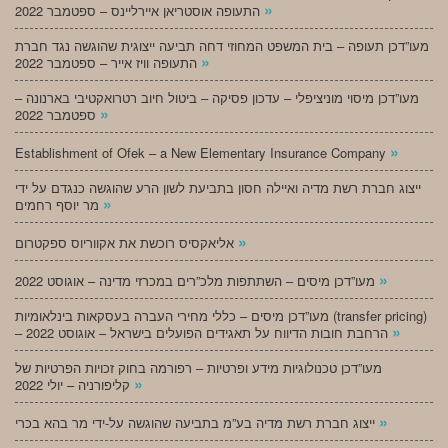
»
התעופה אוסטריאן איירליינס – ספטמבר 2022
מעו”דכן תעופה – בית המשפט המחוזי דחה תביעה ייצוגית שהוגשה נגד חברת
»
התעופה וויז אייר – ספטמבר 2022
מעו”דכן מיסוי מוניציפלי – עדכון פסיקה – ביטול חיוב רטרואקטיבי בארנונה –
»
ספטמבר 2022
»
Establishment of Ofek – a New Elementary Insurance Company
ייצוג חברת רשת מדיה ואיילה חסון בתביעת לשון הרע שהוגשה כנגדם על ידי
»
מר יוסף רחמים
»
אליאקסיס רוכשת את אקווריוס ספקטרום
»
מעו”דכן מיסים – השתתפות מלכ”רים במכרזי מדינה – אוגוסט 2022
מעו”דכן מיסים – כללי מחירי העברה בעסקאות בינלאומיות (transfer pricing)
»
– הרחבת חובות הדיווח על תאגידים הפועלים בישראל – אוגוסט 2022
מעו”דכן טכנולוגיות מידע ופרטיות – רפורמה בחוק זכויות הפרטיות של
»
קליפורניה – יולי 2022
»
ייצוג חברת רשת מדיה בע”מ בתביעה שהוגשה על-ידי מר בהא בכרי