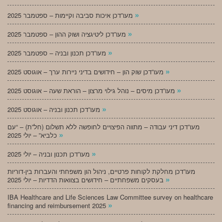
»
מעו”דכן איכות סביבה וקיימות – ספטמבר 2025
»
מעו”דכן ליטיגציה ושוק ההון – ספטמבר 2025
»
מעו”דכן תכנון ובניה – ספטמבר 2025
»
מעו”דכן שוק הון – חידושים בדיני ניירות ערך – אוגוסט 2025
»
מעו”דכן מיסים – נוהל גילוי מרצון – הוראת שעה – אוגוסט 2025
»
מעו”דכן תכנון ובניה – אוגוסט 2025
מעו”דכן דיני עבודה – מתווה הפיצויים לחופשה ללא תשלום (חל”ת) – “עם
»
כלביא” – יולי 2025
»
מעו”דכן תכנון ובניה – יולי 2025
מעו”דכן מחלקת לקוחות פרטיים, ניהול הון משפחתי והעברות בין-דוריות
»
בעסקים משפחתיים – חידושים בצוואות הדדיות – יולי 2025
IBA Healthcare and Life Sciences Law Committee survey on healthcare
»
financing and reimbursement 2025