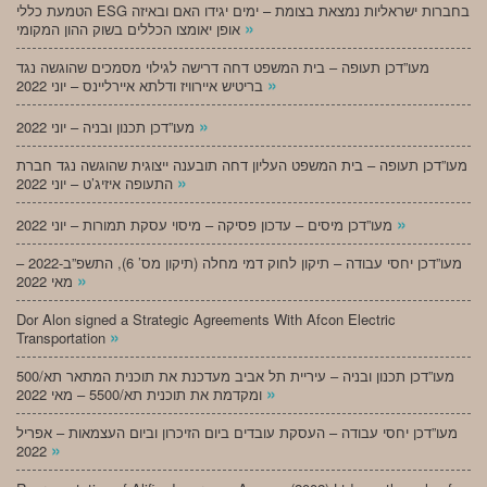
הטמעת כללי ESG בחברות ישראליות נמצאת בצומת – ימים יגידו האם ובאיזה
»
אופן יאומצו הכללים בשוק ההון המקומי
מעו”דכן תעופה – בית המשפט דחה דרישה לגילוי מסמכים שהוגשה נגד
»
בריטיש איירוויז ודלתא איירליינס – יוני 2022
»
מעו”דכן תכנון ובניה – יוני 2022
מעו”דכן תעופה – בית המשפט העליון דחה תובענה ייצוגית שהוגשה נגד חברת
»
התעופה איזיג’ט – יוני 2022
»
מעו”דכן מיסים – עדכון פסיקה – מיסוי עסקת תמורות – יוני 2022
מעו”דכן יחסי עבודה – תיקון לחוק דמי מחלה (תיקון מס’ 6), התשפ”ב-2022 –
»
מאי 2022
Dor Alon signed a Strategic Agreements With Afcon Electric
»
Transportation
מעו”דכן תכנון ובניה – עיריית תל אביב מעדכנת את תוכנית המתאר תא/500
»
ומקדמת את תוכנית תא/5500 – מאי 2022
מעו”דכן יחסי עבודה – העסקת עובדים ביום הזיכרון וביום העצמאות – אפריל
»
2022