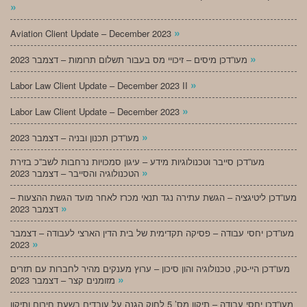
»
»
Aviation Client Update – December 2023
»
מעו”דכן מיסים – זיכויי מס בעבור תשלום תרומות – דצמבר 2023
»
Labor Law Client Update – December 2023 II
»
Labor Law Client Update – December 2023
»
מעו”דכן תכנון ובניה – דצמבר 2023
מעו”דכן סייבר וטכנולוגיות מידע – עיגון סמכויות נרחבות לשב”כ בזירת
»
הטכנולוגיה והסייבר – דצמבר 2023
מעו”דכן ליטיגציה – הגשת עתירה נגד תנאי מכרז לאחר מועד הגשת ההצעות –
»
דצמבר 2023
מעו”דכן יחסי עבודה – פסיקה תקדימית של בית הדין הארצי לעבודה – דצמבר
»
2023
מעו”דכן היי-טק, טכנולוגיה והון סיכון – ערוץ מענקים מהיר לחברות עם תזרים
»
מזומנים קצר – דצמבר 2023
מעו”דכן יחסי עבודה – תיקון מס’ 5 לחוק הגנה על עובדים בשעת חירום ותיקון