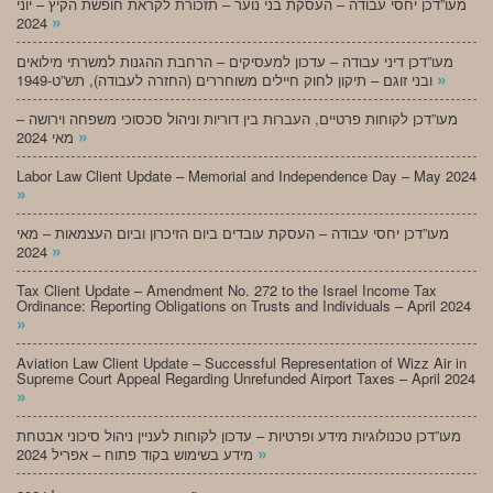
מעו”דכן יחסי עבודה – העסקת בני נוער – תזכורת לקראת חופשת הקיץ – יוני
»
2024
מעו”דכן דיני עבודה – עדכון למעסיקים – הרחבת ההגנות למשרתי מילואים
»
ובני זוגם – תיקון לחוק חיילים משוחררים (החזרה לעבודה), תש”ט-1949
מעו”דכן לקוחות פרטיים, העברות בין דוריות וניהול סכסוכי משפחה וירושה –
»
מאי 2024
Labor Law Client Update – Memorial and Independence Day – May 2024
»
מעו”דכן יחסי עבודה – העסקת עובדים ביום הזיכרון וביום העצמאות – מאי
»
2024
Tax Client Update – Amendment No. 272 to the Israel Income Tax
Ordinance: Reporting Obligations on Trusts and Individuals – April 2024
»
Aviation Law Client Update – Successful Representation of Wizz Air in
Supreme Court Appeal Regarding Unrefunded Airport Taxes – April 2024
»
מעו”דכן טכנולוגיות מידע ופרטיות – עדכון לקוחות לעניין ניהול סיכוני אבטחת
»
מידע בשימוש בקוד פתוח – אפריל 2024