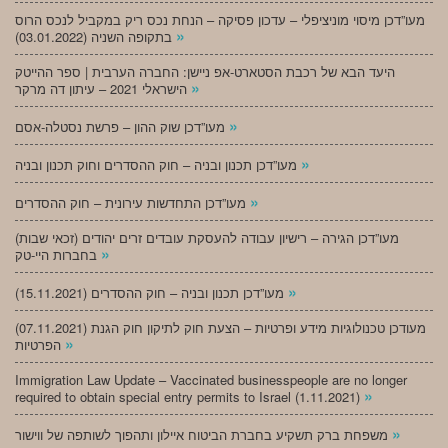
מעו”דכן מיסוי מוניציפלי – עדכון פסיקה – הנחת נכס ריק במקביל לנכס הרוס
»
בתקופה השניה (03.01.2022)
היעד הבא של רכבת הסטארט-אפ ניישן: החברה הערבית | ספר ההייטק
»
הישראלי 2021 – עיתון דה מרקר
»
מעו”דכן שוק ההון – פרשת נסטלה-אסם
»
מעו”דכן תכנון ובניה – חוק ההסדרים וחוק תכנון ובניה
»
מעו”דכן התחדשות עירונית – חוק ההסדרים
מעו”דכן הגירה – רישיון עבודה להעסקת עובדים זרים יהודים (זכאי שבות)
»
בחברות היי-טק
»
מעו”דכן תכנון ובניה – חוק ההסדרים (15.11.2021)
(07.11.2021) מעודכן טכנולוגיות מידע ופרטיות – הצעת חוק לתיקון חוק הגנת
»
הפרטיות
Immigration Law Update – Vaccinated businesspeople are no longer
»
required to obtain special entry permits to Israel (1.11.2021)
»
משפחת ברק תשקיע בחברת הביטוח איילון ותהפוך לשותפה של ווישור