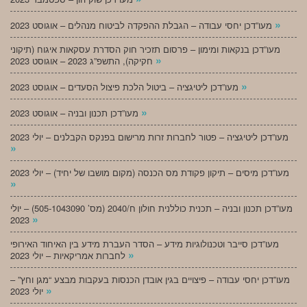
»
מעו”דכן יחסי עבודה – הגבלת ההפקדה לביטוח מנהלים – אוגוסט 2023
מעו”דכן בנקאות ומימון – פרסום תזכיר חוק הסדרת עסקאות איגוח (תיקוני
»
חקיקה), התשפ”ג 2023 – אוגוסט 2023
»
מעו”דכן ליטיגציה – ביטול הלכת פיצול הסעדים – אוגוסט 2023
»
מעו”דכן תכנון ובניה – אוגוסט 2023
מעו”דכן ליטיגציה – פטור לחברות זרות מרישום בפנקס הקבלנים – יולי 2023
»
מעו”דכן מיסים – תיקון פקודת מס הכנסה (מקום מושבו של יחיד) – יולי 2023
»
מעו”דכן תכנון ובניה – תכנית כוללנית חולון ח/2040 (מס’ 505-1043090) – יולי
»
2023
מעו”דכן סייבר וטכנולוגיות מידע – הסדר העברת מידע בין האיחוד האירופי
»
לחברות אמריקאיות – יולי 2023
מעו”דכן יחסי עבודה – פיצויים בגין אובדן הכנסות בעקבות מבצע “מגן וחץ” –
»
יולי 2023