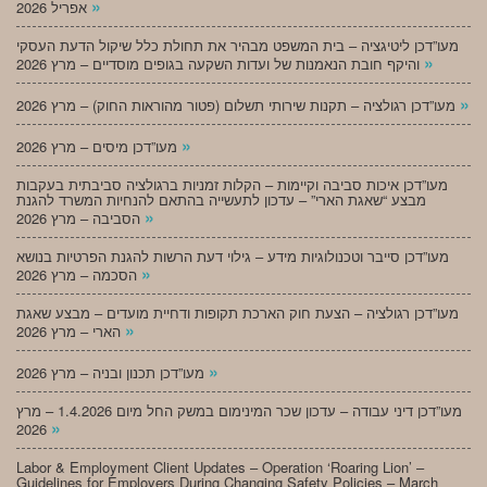
»
אפריל 2026
מעו”דכן ליטיגציה – בית המשפט מבהיר את תחולת כלל שיקול הדעת העסקי
»
והיקף חובת הנאמנות של ועדות השקעה בגופים מוסדיים – מרץ 2026
»
מעו”דכן רגולציה – תקנות שירותי תשלום (פטור מהוראות החוק) – מרץ 2026
»
מעו”דכן מיסים – מרץ 2026
מעו”דכן איכות סביבה וקיימות – הקלות זמניות ברגולציה סביבתית בעקבות
מבצע “שאגת הארי” – עדכון לתעשייה בהתאם להנחיות המשרד להגנת
»
הסביבה – מרץ 2026
מעו”דכן סייבר וטכנולוגיות מידע – גילוי דעת הרשות להגנת הפרטיות בנושא
»
הסכמה – מרץ 2026
מעו”דכן רגולציה – הצעת חוק הארכת תקופות ודחיית מועדים – מבצע שאגת
»
הארי – מרץ 2026
»
מעו”דכן תכנון ובניה – מרץ 2026
מעו”דכן דיני עבודה – עדכון שכר המינימום במשק החל מיום 1.4.2026 – מרץ
»
2026
Labor & Employment Client Updates – Operation ‘Roaring Lion’ –
Guidelines for Employers During Changing Safety Policies – March