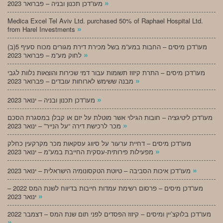
»
מעו”דכן תכנון ובניה – פברואר 2023
Medica Excel Tel Aviv Ltd. purchased 50% of Raphael Hospital Ltd.
»
from Harel Investments
מעו”דכן מיסים – החבות במע”מ בשל מכירת דירת מגורים מכוח סעיף 5(ב)
»
לחוק מע”מ – פברואר 2023
מעו”דכן מיסים – התרת קיזוז תשומות עבור דמי שכירות והוצאות נלוות לגבי
»
מבנה ששימש לארוחות עובדים – פברואר 2023
»
מעו”דכן תכנון ובניה – ינואר 2023
מעו”דכן ליטיגציה – חובות הגילוי אשר מוטלת על יזם או קבלן במסגרת הסכם
»
מכר לרכישת דירה “על הנייר” – ינואר 2023
מעו”דכן מיסים – דחיית ערעור על סיווג עסקאות מכר מקרקעין כחלק
»
מפעילות פירותית-עסקית החייבת במע”מ – ינואר 2023
»
מעו”דכן איכות הסביבה – טיוטת הטקסונומיה הישראלית – ינואר 2023
מעו”דכן מיסים – פרסום רשימת עמדות חייבות בדיווח לשנת המס 2022 –
»
ינואר 2023
מעו”דכן בלוקצ’יין ומיסים – קיזוז הפסדים לפני תום שנת המס – דצמבר 2022
»