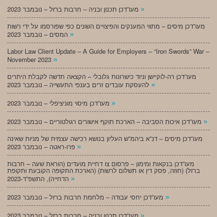
»
מעו”דכן תכנון ובניה – חרבות ברזל – נובמבר 2023
מעו”דכן מיסים – מתווי המענקים והפיצויים השונים כפי שפורסמו על ידי רשות
»
המסים – נובמבר 2023
Labor Law Client Update – A Guide for Employers – “Iron Swords” War –
»
November 2023
מעו”דכן רה-לוקיישן וניוד כישרונות גלובלי – הקצאה חדשה לקבלת היתרים
»
להעסקת עובדים זרים בענפי התעשייה – נובמבר 2023
»
מעו”דכן מיסוי מוניציפלי – נובמבר 2023
»
מעו”דכן איכות הסביבה – הארכת תוקף אישורים רגולטוריים – נובמבר 2023
מעו”דכן מיסים – דנ”א ביהמ”ש העליון בנושא רכישה עצמית של מניות שאינה
»
פרו-ראטה – נובמבר 2023
מעו”דכן בנקאות ומימון – פרסום צו דחיית מועדים (הוראת שעה – חרבות
ברזל) (חוזה, פסק דין או תשלום לרשות) (הארכת התקופה הקובעת ותקופת
»
הדחייה), התשפ”ד-2023
»
מעו”דכן יחסי עבודה – מלחמת חרבות ברזל – נובמבר 2023
»
מעו”דכן תכנון ובניה – חרבות ברזל – נובמבר 2023