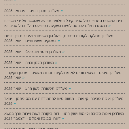
»
מעו”דכן תכנון ובניה – פברואר 2025
בית המשפט המחוזי בתל אביב קיבל במלואה תביעה שהוגשה על ידי משרדנו
»
במסגרת מו”מ לכניסה למיזם השקעה בפרויקט נדל”ן בתל אביב-יפו
מעו”דכן מחלקת לקוחות פרטיים, ניהול הון משפחתי והעברות בין-דוריות
»
בעסקים משפחתיים – ינואר 2025
»
מעו”דכן מיסוי מוניציפלי – ינואר 2025
»
מעודכן תכנון ובניה – ינואר 2025
מעו”דכן מיסים – מיסוי רווחים לא מחולקים וחברות מעטים – עדכון חקיקה –
»
ינואר 2025
»
מעו”דכן תקשורת ולשון הרע – ינואר 2025
מעו”דכן איכות סביבה וקיימות – מתווה סיוע להתמודדות עם מס פחמן – ינואר
»
2025
מעו”דכן איכות סביבה וקיימות ושוק ההון – דוח ביקורת רשות ניירות ערך בנושא
»
דיווחי סביבה ואקלים – דצמבר 2024
»