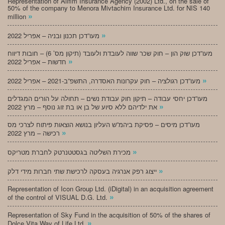
Representation of Alifim Insurance Agency (2002) Ltd., on the sale of
50% of the company to Menora Mivtachim Insurance Ltd. for NIS 140
»
million
»
מעו”דכן תכנון ובניה – אפריל 2022
מעו”דכן שוק הון – חוק שכר שווה לעובדת ולעובד (תיקון מס’ 6) – חובות דיווח
»
חדשות – אפריל 2022
»
מעו”דכן רגולציה – חוק עקרונות האסדרה, התשפ”ב-2021 – אפריל 2022
מעו”דכן יחסי עבודה – תיקון חוק עבודת נשים – תחולה על הורים המגדלים
»
את ילדיהם ללא סיוע של בן או בת זוג נוסף – מרץ 2022
מעו”דכן מיסים – פסיקת ביהמ”ש העליון בנושא הוצאות פיתוח לצרכי מס
»
רכישה – מרץ 2022
»
מכירת השליטה בגסטטנרטק לחברת מטריקס
»
ייצוג רפק אנרגיה בעסקה לרכישת שתי חברות מידי דלק
Representation of Icon Group Ltd. (iDigital) in an acquisition agreement
»
of the control of VISUAL D.G. Ltd.
Representation of Sky Fund in the acquisition of 50% of the shares of
»
Dolce Vita Way of Life Ltd.