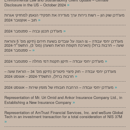
»
Disclosure in the US – October 2024
מעו”דכן שוק הון – רשות ניירות ערך מגדירה את תפקידי הנאמן למחזיקי אגרות
»
חוב – אוקטובר 2024
»
מעו”דכן תכנון ובניה – ספטמבר 2024
מעו”דכן יחסי עבודה – צו הגנה על עובדים בשעת חירום (תיקון מס’ 5 והוראת
שעה – חרבות ברזל) (הארכת תקופת הוראת השעה) (מס’ 3), התשפ״ד-2024
»
– ספטמבר 2024
»
מעו”דכן יחסי עבודה – תיקון תקנות דמי מחלה – ספטמבר 2024
מעו”דכן יחסי עבודה – חוק פיצויי פיטורים (תיקון מס’ 34 – הוראת שעה –
»
חרבות ברזל), התשפ”ד-2024 – אוגוסט 2024
»
מעו”דכן יחסי עבודה – הרחבת חובותיו של מזמין שירות – אוגוסט 2024
Representation of Mr. Uri Omid and Ankor Insurance Company Ltd., in
»
Establishing a New Insurance Company
Representation of AmTrust Financial Services, Inc. and weSure Global
Tech in an investment transaction for a total consideration of NIS 37M
»