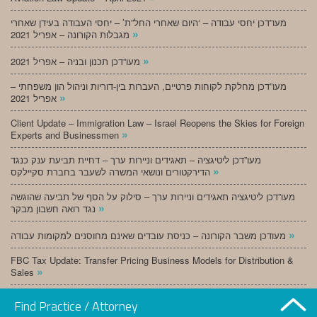
מעו”דכן יחסי עבודה – ‘היום שאחרי החל”ת’ – יחסי העבודה בעידן שאחרי
»
מגבלות הקורונה – אפריל 2021
»
מעו”דכן תכנון ובניה – אפריל 2021
מעו”דכן מחלקת לקוחות פרטיים, העברות בין-דוריות וניהול הון משפחתי –
»
אפריל 2021
Client Update – Immigration Law – Israel Reopens the Skies for Foreign
»
Experts and Businessmen
מעו”דכן ליטיגציה – תאגידים וניירות ערך – דחיית תביעת ענק כנגד
»
הדירקטורים ונושאי המשרה לשעבר בחברת סקיילקס
מעו”דכן ליטיגציה תאגידים וניירות ערך – סילוק על הסף של תביעה שהוגשה
»
נגד רואה חשבון מבקר
»
מעודכן משבר הקורונה – כניסת עובדים שאינם מחוסנים למקומות עבודה
FBC Tax Update: Transfer Pricing Business Models for Distribution &
»
Sales
»
מעו”דכן תכנון ובניה – מרץ 2021
Find Practice / Attorney