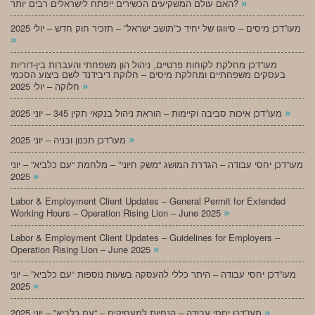
»
האם עולם המשקיעים הכשירים ייפתח לישראלים רבים יותר?
מעו”דכן מיסים – סיווגו של יחיד כ”תושב ישראל” – תזכיר חוק חדש – יולי 2025
»
מעו”דכן מחלקת לקוחות פרטיים, ניהול הון משפחתי והעברות בין-דוריות
בעסקים משפחתיים ומחלקת מיסים – חלוקת דיבידנד לשם ביצוע הסכמי
»
חלוקה – יולי 2025
»
מעו”דכן איכות סביבה וקיימות – הוראת ניהול בנקאי תקין 345 – יוני 2025
»
מעו”דכן תכנון ובניה – יוני 2025
מעו”דכן יחסי עבודה – הגדרת המושג “משק חיוני” – מלחמת “עם כלביא” – יוני
»
2025
Labor & Employment Client Updates – General Permit for Extended
»
Working Hours – Operation Rising Lion – June 2025
Labor & Employment Client Updates – Guidelines for Employers –
»
Operation Rising Lion – June 2025
מעו”דכן יחסי עבודה – היתר כללי להעסקה בשעות נוספות “עם כלביא” – יוני
»
2025
»
מעו”דכן יחסי עבודה – הנחיות למעסיקים – “עם כלביא” – יוני 2025