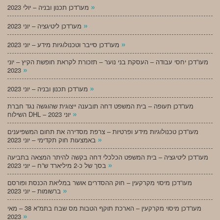
»
מעו”דכן תכנון ובניה – יולי 2023
»
מעו”דכן ליטיגציה – יוני 2023
»
מעו”דכן סייבר וטכנולוגיות מידע – יוני 2023
מעו”דכן יחסי עבודה – העסקת בני נוער – תזכורת לקראת חופשת הקיץ – יוני
»
2023
»
מעו”דכן תכנון ובניה – יוני 2023
מעו”דכן תעופה – בית המשפט דחה תובענה ייצוגית שהוגשה נגד חברת
»
השילוח DHL – יוני 2023
מעו”דכן טכנולוגיות מידע ופרטיות – צרפת מסדירה את תחום המשפיענים
»
באמצעות חוק תקדימי – יוני 2023
מעו”דכן ליטיגציה – בית המשפט הכלכלי דחה בקשה להיתר המצאה בתביעה
»
בסך של כ-2 מיליארד ש”ח – יוני 2023
מעו”דכן מיסוי מקרקעין – חוק ההסדרים אושר במליאת הכנסת ופורסם
»
ברשומות – יוני 2023
מעו”דכן מיסוי מקרקעין – הארכת תוקף הטבות מס שבח בתמ”א 38 – מאי
»
2023