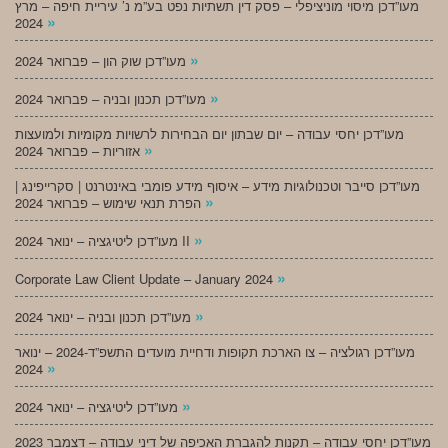
מעו”דכן מיסוי מוניציפלי – פסק דין תשתיות נפט בע”מ נ’ עיריית חיפה – מרץ
»
2024
»
מעו”דכן שוק הון – פברואר 2024
»
מעו”דכן תכנון ובניה – פברואר 2024
מעו”דכן יחסי עבודה – יום שבתון יום הבחירות לרשויות מקומיות ולמועצות
»
אזוריות – פברואר 2024
מעו”דכן סייבר וטכנולוגיות מידע – איסוף מידע פומבי באינטרנט | סקרייפינג |
»
הפרת תנאי שימוש – פברואר 2024
»
מעו”דכן ליטיגציה – ינואר 2024 II
»
Corporate Law Client Update – January 2024
»
מעו”דכן תכנון ובניה – ינואר 2024
מעו”דכן רגולציה – צו הארכת תקופות ודחיית מועדים התשפ”ד-2024 – ינואר
»
2024
»
מעו”דכן ליטיגציה – ינואר 2024
מעו”דכן יחסי עבודה – תקנות להגברת האכיפה של דיני עבודה – דצמבר 2023