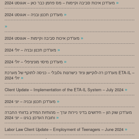
»
מעו”דכן איכות סביבה וקיימות – מס פחמן כבר כאן – אוגוסט 2024
»
מעו”דכן תכנון ובניה – אוגוסט 2024
»
»
מעו”דכן איכות סביבה וקיימות – אוגוסט 2024
»
מעו”דכן תכנון ובניה – יולי 2024
»
מעו”דכן מיסוי מוניציפלי – יולי 2024
מעו”דכן רה-לוקיישן וניוד כישרונות גלובלי – כניסה לתוקף של מערכת ETA-IL –
»
יולי 2024
»
Client Update – Implementation of the ETA-IL System – July 2024
»
מעו”דכן תכנון ובניה – יוני 2024
מעו”דכן שוק הון – חידושים בדיני ניירות ערך – מהותיות המידע בדווחי החברה
»
וחובת העדכון בגינו – יוני 2024
»
Labor Law Client Update – Employment of Teenagers – June 2024