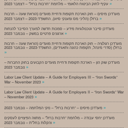
»
עקיף לחוק הביטוח הלאומי – מלחמת “חרבות ברזל” – דצמבר 2023
מעו”דכן מיסים – חוק הארכת תקופות ודחיית מועדים (הוראת שעה – חרבות
»
ברזל) (הליכי מס ומענקי סיוע), התשפ”ד-2023 – דצמבר 2023
מעו”דכן סייבר וטכנולוגיות מידע – סמכות חדשה למערך הסייבר להנחות
»
ארגונים פרטיים במשק – נובמבר 2023
מעו”דכן רגולציה – חוק הארכת תקופות ודחיית מועדים (הוראת שעה – חרבות
ברזל) (סדרי מינהל, תקופות כהונה ותאגידים), התשפ”ד-2023 – נובמבר 2023
»
מעו”דכן שוק הון – הארכת תקופות ודחיית מועדים הקבועים בחוק החברות –
»
נובמבר 2023
Labor Law Client Update – A Guide for Employers III – “Iron Swords”
»
War – November 2023
Labor Law Client Update – A Guide for Employers II – “Iron Swords” War
»
– November 2023
»
מעו”דכן מיסים – “חרבות ברזל” – נזקי המלחמה – נובמבר 2023
מעו”דכן יחסי עבודה – מלחמת “חרבות ברזל” – מתווה הפיצויים לעסקים
»
והקלות בחל”ת – נובמבר 2023