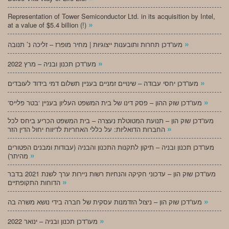
Representation of Tower Semiconductor Ltd. in its acquisition by Intel,
»
at a value of $5.4 billion (!)
»
מעו”דכן תחרות ותובענות ייצוגיות | מחיר מופרז – זליכה נ’ תנובה
»
מעו”דכן תכנון ובניה – מרץ 2022
»
מעו”דכן יחסי עבודה – שינויים זמניים בעניין תשלום דמי בידוד לעובדים
»
‘מעו”דכן שוק ההון – פסק דינו של בית המשפט העליון בעניין ‘בטר פלייס
מעו”דכן שוק הון – תנועת המטוטלת נעצרה – בית המשפט הכריע ביחס לכל
»
החברות הדואליות: על כללי האחריות לדיווח יחול הדין הזר
מעו”דכן תכנון ובניה – תיקון לתקנות התכנון והבניה (עבודות ומבנים הפטורים
»
מהיתר)
מעו”דכן שוק הון – עדכוני חקיקה והנחיות רשות ניירות ערך לשנת 2021 בדבר
»
הדוחות התקופתיים
»
מעו”דכן שוק הון – ניצול הזדמנות עסקית של חברה בידי נושא משרה בה
»
מעו”דכן תכנון ובניה – ינואר 2022