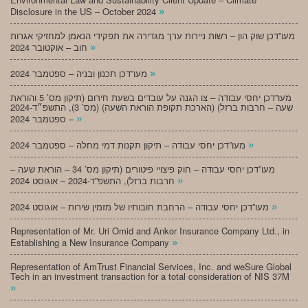
»
Disclosure in the US – October 2024
מעו”דכן שוק הון – רשות ניירות ערך מגדירה את תפקידי הנאמן למחזיקי אגרות
»
חוב – אוקטובר 2024
»
מעו”דכן תכנון ובניה – ספטמבר 2024
מעו”דכן יחסי עבודה – צו הגנה על עובדים בשעת חירום (תיקון מס’ 5 והוראת
שעה – חרבות ברזל) (הארכת תקופת הוראת השעה) (מס’ 3), התשפ״ד-2024
»
– ספטמבר 2024
»
מעו”דכן יחסי עבודה – תיקון תקנות דמי מחלה – ספטמבר 2024
מעו”דכן יחסי עבודה – חוק פיצויי פיטורים (תיקון מס’ 34 – הוראת שעה –
»
חרבות ברזל), התשפ”ד-2024 – אוגוסט 2024
»
מעו”דכן יחסי עבודה – הרחבת חובותיו של מזמין שירות – אוגוסט 2024
Representation of Mr. Uri Omid and Ankor Insurance Company Ltd., in
»
Establishing a New Insurance Company
Representation of AmTrust Financial Services, Inc. and weSure Global
Tech in an investment transaction for a total consideration of NIS 37M
»