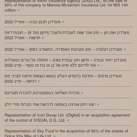
Representation of Alifim Insurance Agency (2002) Ltd., on the sale of
50% of the company to Menora Mivtachim Insurance Ltd. for NIS 140
»
million
»
מעו”דכן תכנון ובניה – אפריל 2022
מעו”דכן שוק הון – חוק שכר שווה לעובדת ולעובד (תיקון מס’ 6) – חובות דיווח
»
חדשות – אפריל 2022
»
מעו”דכן רגולציה – חוק עקרונות האסדרה, התשפ”ב-2021 – אפריל 2022
מעו”דכן יחסי עבודה – תיקון חוק עבודת נשים – תחולה על הורים המגדלים
»
את ילדיהם ללא סיוע של בן או בת זוג נוסף – מרץ 2022
מעו”דכן מיסים – פסיקת ביהמ”ש העליון בנושא הוצאות פיתוח לצרכי מס
»
רכישה – מרץ 2022
»
מכירת השליטה בגסטטנרטק לחברת מטריקס
»
ייצוג רפק אנרגיה בעסקה לרכישת שתי חברות מידי דלק
Representation of Icon Group Ltd. (iDigital) in an acquisition agreement
»
of the control of VISUAL D.G. Ltd.
Representation of Sky Fund in the acquisition of 50% of the shares of
»
Dolce Vita Way of Life Ltd.