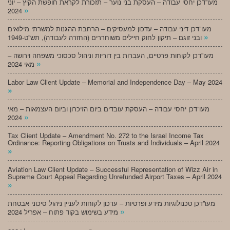
מעו”דכן יחסי עבודה – העסקת בני נוער – תזכורת לקראת חופשת הקיץ – יוני
»
2024
מעו”דכן דיני עבודה – עדכון למעסיקים – הרחבת ההגנות למשרתי מילואים
»
ובני זוגם – תיקון לחוק חיילים משוחררים (החזרה לעבודה), תש”ט-1949
מעו”דכן לקוחות פרטיים, העברות בין דוריות וניהול סכסוכי משפחה וירושה –
»
מאי 2024
Labor Law Client Update – Memorial and Independence Day – May 2024
»
מעו”דכן יחסי עבודה – העסקת עובדים ביום הזיכרון וביום העצמאות – מאי
»
2024
Tax Client Update – Amendment No. 272 to the Israel Income Tax
Ordinance: Reporting Obligations on Trusts and Individuals – April 2024
»
Aviation Law Client Update – Successful Representation of Wizz Air in
Supreme Court Appeal Regarding Unrefunded Airport Taxes – April 2024
»
מעו”דכן טכנולוגיות מידע ופרטיות – עדכון לקוחות לעניין ניהול סיכוני אבטחת
»
מידע בשימוש בקוד פתוח – אפריל 2024