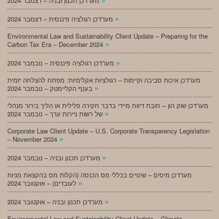
מעו”דכן תכנון ובניה – דצמבר 2024
»
מעו”דכן רגולציה פיננסית – דצמבר 2024
Environmental Law and Sustainability Client Update – Preparing for the
»
Carbon Tax Era – December 2024
»
מעו”דכן רגולציה פיננסית – נובמבר 2024
מעו”דכן איכות סביבה וקיימות – רגולציות אקלימיות: מפתח להצלחה יזמית
»
בענף הקליימטק – נובמבר 2024
מעו”דכן שוק הון – חובת דיווח מיידי בדבר חקירה פלילית או הליך בירור מנהלי
»
של רשות ניירות ערך – נובמבר 2024
Corporate Law Client Update – U.S. Corporate Transparency Legislation
»
– November 2024
»
מעו”דכן תכנון ובניה – נובמבר 2024
מעו”דכן מיסים – שינויים בכללי מס הכנסה (הקלות מס בהקצאת מניות
»
לעובדים) – אוקטובר 2024
»
מעו”דכן תכנון ובניה – אוקטובר 2024
Environmental Law and Sustainability Client Update – Climate