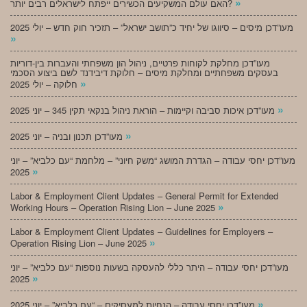
»
האם עולם המשקיעים הכשירים ייפתח לישראלים רבים יותר?
מעו”דכן מיסים – סיווגו של יחיד כ”תושב ישראל” – תזכיר חוק חדש – יולי 2025
»
מעו”דכן מחלקת לקוחות פרטיים, ניהול הון משפחתי והעברות בין-דוריות
בעסקים משפחתיים ומחלקת מיסים – חלוקת דיבידנד לשם ביצוע הסכמי
»
חלוקה – יולי 2025
»
מעו”דכן איכות סביבה וקיימות – הוראת ניהול בנקאי תקין 345 – יוני 2025
»
מעו”דכן תכנון ובניה – יוני 2025
מעו”דכן יחסי עבודה – הגדרת המושג “משק חיוני” – מלחמת “עם כלביא” – יוני
»
2025
Labor & Employment Client Updates – General Permit for Extended
»
Working Hours – Operation Rising Lion – June 2025
Labor & Employment Client Updates – Guidelines for Employers –
»
Operation Rising Lion – June 2025
מעו”דכן יחסי עבודה – היתר כללי להעסקה בשעות נוספות “עם כלביא” – יוני
»
2025
»
מעו”דכן יחסי עבודה – הנחיות למעסיקים – “עם כלביא” – יוני 2025