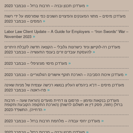
»
מעו”דכן תכנון ובניה – חרבות ברזל – נובמבר 2023
מעו”דכן מיסים – מתווי המענקים והפיצויים השונים כפי שפורסמו על ידי רשות
»
המסים – נובמבר 2023
Labor Law Client Update – A Guide for Employers – “Iron Swords” War –
»
November 2023
מעו”דכן רה-לוקיישן וניוד כישרונות גלובלי – הקצאה חדשה לקבלת היתרים
»
להעסקת עובדים זרים בענפי התעשייה – נובמבר 2023
»
מעו”דכן מיסוי מוניציפלי – נובמבר 2023
»
מעו”דכן איכות הסביבה – הארכת תוקף אישורים רגולטוריים – נובמבר 2023
מעו”דכן מיסים – דנ”א ביהמ”ש העליון בנושא רכישה עצמית של מניות שאינה
»
פרו-ראטה – נובמבר 2023
מעו”דכן בנקאות ומימון – פרסום צו דחיית מועדים (הוראת שעה – חרבות
ברזל) (חוזה, פסק דין או תשלום לרשות) (הארכת התקופה הקובעת ותקופת
»
הדחייה), התשפ”ד-2023
»
מעו”דכן יחסי עבודה – מלחמת חרבות ברזל – נובמבר 2023
»
מעו”דכן תכנון ובניה – חרבות ברזל – נובמבר 2023