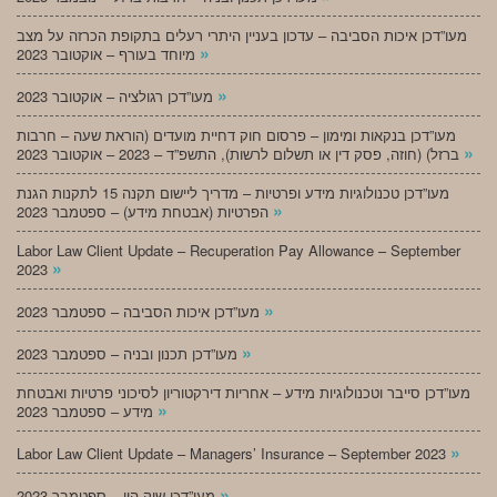
מעו”דכן איכות הסביבה – עדכון בעניין היתרי רעלים בתקופת הכרזה על מצב
»
מיוחד בעורף – אוקטובר 2023
»
מעו”דכן רגולציה – אוקטובר 2023
מעו”דכן בנקאות ומימון – פרסום חוק דחיית מועדים (הוראת שעה – חרבות
»
ברזל) (חוזה, פסק דין או תשלום לרשות), התשפ”ד – 2023 – אוקטובר 2023
מעו”דכן טכנולוגיות מידע ופרטיות – מדריך ליישום תקנה 15 לתקנות הגנת
»
הפרטיות (אבטחת מידע) – ספטמבר 2023
Labor Law Client Update – Recuperation Pay Allowance – September
»
2023
»
מעו”דכן איכות הסביבה – ספטמבר 2023
»
מעו”דכן תכנון ובניה – ספטמבר 2023
מעו”דכן סייבר וטכנולוגיות מידע – אחריות דירקטוריון לסיכוני פרטיות ואבטחת
»
מידע – ספטמבר 2023
»
Labor Law Client Update – Managers’ Insurance – September 2023
»
מעו”דכן שוק הון – ספטמבר 2023