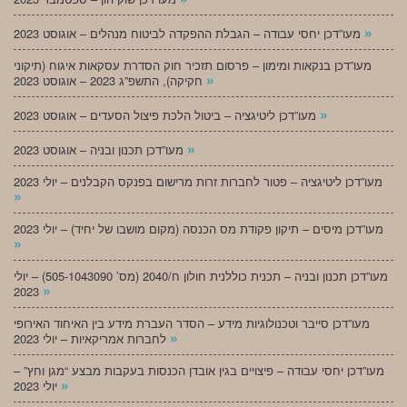
»
מעו”דכן יחסי עבודה – הגבלת ההפקדה לביטוח מנהלים – אוגוסט 2023
מעו”דכן בנקאות ומימון – פרסום תזכיר חוק הסדרת עסקאות איגוח (תיקוני
»
חקיקה), התשפ”ג 2023 – אוגוסט 2023
»
מעו”דכן ליטיגציה – ביטול הלכת פיצול הסעדים – אוגוסט 2023
»
מעו”דכן תכנון ובניה – אוגוסט 2023
מעו”דכן ליטיגציה – פטור לחברות זרות מרישום בפנקס הקבלנים – יולי 2023
»
מעו”דכן מיסים – תיקון פקודת מס הכנסה (מקום מושבו של יחיד) – יולי 2023
»
מעו”דכן תכנון ובניה – תכנית כוללנית חולון ח/2040 (מס’ 505-1043090) – יולי
»
2023
מעו”דכן סייבר וטכנולוגיות מידע – הסדר העברת מידע בין האיחוד האירופי
»
לחברות אמריקאיות – יולי 2023
מעו”דכן יחסי עבודה – פיצויים בגין אובדן הכנסות בעקבות מבצע “מגן וחץ” –
»
יולי 2023