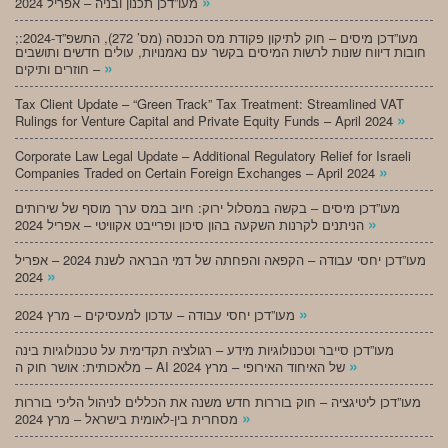
»
מעו”דכן תכנון ובניה – אפריל 2024
;מעו”דכן מיסים – חוק לתיקון פקודת מס הכנסה (מס’ 272), התשפ”ד-2024:
חובות דיווח שונות לרשות המיסים בקשר עם נאמנויות, עולים חדשים ותושבים
»
חוזרים ותיקים –
Tax Client Update – “Green Track” Tax Treatment: Streamlined VAT
»
Rulings for Venture Capital and Private Equity Funds – April 2024
Corporate Law Legal Update – Additional Regulatory Relief for Israeli
»
Companies Traded on Certain Foreign Exchanges – April 2024
מעו”דכן מיסים – בקשה במסלול ירוק: חיוב במס ערך מוסף של שירותים
»
הניתנים לקרנות השקעה בהון סיכון ופרייבט אקוויטי – אפריל 2024
מעו”דכן יחסי עבודה – הקפאה והפחתה של דמי הבראה לשנת 2024 – אפריל
»
2024
»
מעו”דכן יחסי עבודה – עדכון למעסיקים – מרץ 2024
מעו”דכן סייבר וטכנולוגיות מידע – רגולציה תקדימית על טכנולוגיות בינה
»
מלאכותית: אושר חוק ה – AI של האיחוד האירופי – מרץ 2024
מעו”דכן ליטיגציה – חוק בוררות חדש משנה את הכללים לניהול הליכי בוררות
»
מסחרית בין-לאומית בישראל – מרץ 2024