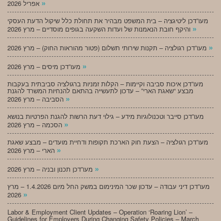
»
אפריל 2026
מעו”דכן ליטיגציה – בית המשפט מבהיר את תחולת כלל שיקול הדעת העסקי
»
והיקף חובת הנאמנות של ועדות השקעה בגופים מוסדיים – מרץ 2026
»
מעו”דכן רגולציה – תקנות שירותי תשלום (פטור מהוראות החוק) – מרץ 2026
»
מעו”דכן מיסים – מרץ 2026
מעו”דכן איכות סביבה וקיימות – הקלות זמניות ברגולציה סביבתית בעקבות
מבצע “שאגת הארי” – עדכון לתעשייה בהתאם להנחיות המשרד להגנת
»
הסביבה – מרץ 2026
מעו”דכן סייבר וטכנולוגיות מידע – גילוי דעת הרשות להגנת הפרטיות בנושא
»
הסכמה – מרץ 2026
מעו”דכן רגולציה – הצעת חוק הארכת תקופות ודחיית מועדים – מבצע שאגת
»
הארי – מרץ 2026
»
מעו”דכן תכנון ובניה – מרץ 2026
מעו”דכן דיני עבודה – עדכון שכר המינימום במשק החל מיום 1.4.2026 – מרץ
»
2026
Labor & Employment Client Updates – Operation ‘Roaring Lion’ –
Guidelines for Employers During Changing Safety Policies – March