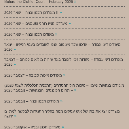
»
Before the District Court – February 2026
»
מעו”דכן תכנון ובניה – ינואר 2026 II
»
מעו”דכן קניין רוחני ופטנטים – ינואר 2026
»
מעודכן תכנון ובניה – ינואר 2026
מעו”דכן דיני עבודה – עדכון שכר מינימום ענפי לעובדים בענף הניקיון – ינואר
»
2026
מעו”דכן דיני עבודה – נקודות זיכוי לעובד בעד שירות מילואים כלוחם – דצמבר
»
2025
»
מעו”דכן איכות סביבה – דצמבר 2025
מעו”דכן בנקאות ומימון – טיוטת חוק ההסדרים (התכנית הכלכלית לשנת 2026)
»
– תחום הפיננסים והבנקאות – נובמבר 2025
»
מעו”דכן תכנון ובניה – נובמבר 2025
משרדנו ייצג את בתו של איש עסקים מנוח בהליך התנגדות לבקשה למתן צו
»
ירושה
»
מעו”דכן תכנון ובניה – אוקטובר 2025