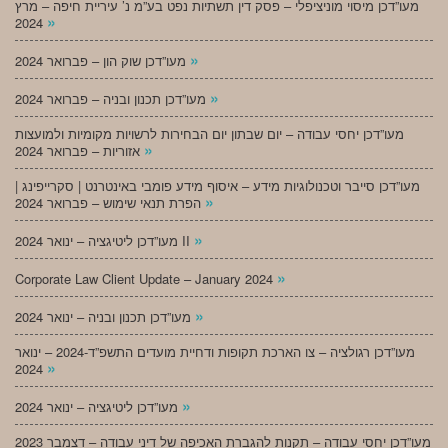
מעו”דכן מיסוי מוניציפלי – פסק דין תשתיות נפט בע”מ נ’ עיריית חיפה – מרץ
»
2024
»
מעו”דכן שוק הון – פברואר 2024
»
מעו”דכן תכנון ובניה – פברואר 2024
מעו”דכן יחסי עבודה – יום שבתון יום הבחירות לרשויות מקומיות ולמועצות
»
אזוריות – פברואר 2024
מעו”דכן סייבר וטכנולוגיות מידע – איסוף מידע פומבי באינטרנט | סקרייפינג |
»
הפרת תנאי שימוש – פברואר 2024
»
מעו”דכן ליטיגציה – ינואר 2024 II
»
Corporate Law Client Update – January 2024
»
מעו”דכן תכנון ובניה – ינואר 2024
מעו”דכן רגולציה – צו הארכת תקופות ודחיית מועדים התשפ”ד-2024 – ינואר
»
2024
»
מעו”דכן ליטיגציה – ינואר 2024
מעו”דכן יחסי עבודה – תקנות להגברת האכיפה של דיני עבודה – דצמבר 2023