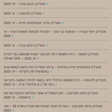
»
מעו”דכן תכנון ובניה – יולי 2023
»
מעו”דכן ליטיגציה – יוני 2023
»
מעו”דכן סייבר וטכנולוגיות מידע – יוני 2023
מעו”דכן יחסי עבודה – העסקת בני נוער – תזכורת לקראת חופשת הקיץ – יוני
»
2023
»
מעו”דכן תכנון ובניה – יוני 2023
מעו”דכן תעופה – בית המשפט דחה תובענה ייצוגית שהוגשה נגד חברת
»
השילוח DHL – יוני 2023
מעו”דכן טכנולוגיות מידע ופרטיות – צרפת מסדירה את תחום המשפיענים
»
באמצעות חוק תקדימי – יוני 2023
מעו”דכן ליטיגציה – בית המשפט הכלכלי דחה בקשה להיתר המצאה בתביעה
»
בסך של כ-2 מיליארד ש”ח – יוני 2023
מעו”דכן מיסוי מקרקעין – חוק ההסדרים אושר במליאת הכנסת ופורסם
»
ברשומות – יוני 2023
מעו”דכן מיסוי מקרקעין – הארכת תוקף הטבות מס שבח בתמ”א 38 – מאי
»
2023