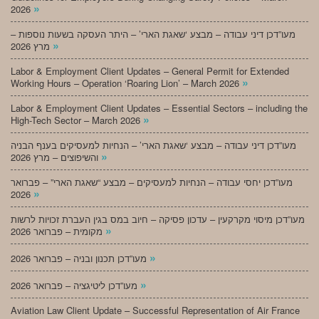
»
2026
מעו”דכן דיני עבודה – מבצע ‘שאגת הארי’ – היתר העסקה בשעות נוספות –
»
מרץ 2026
Labor & Employment Client Updates – General Permit for Extended
»
Working Hours – Operation ‘Roaring Lion’ – March 2026
Labor & Employment Client Updates – Essential Sectors – including the
»
High-Tech Sector – March 2026
מעו”דכן דיני עבודה – מבצע ‘שאגת הארי’ – הנחיות למעסיקים בענף הבניה
»
והשיפוצים – מרץ 2026
מעו”דכן יחסי עבודה – הנחיות למעסיקים – מבצע “שאגת הארי” – פברואר
»
2026
מעו”דכן מיסוי מקרקעין – עדכון פסיקה – חיוב במס בגין העברת זכויות לרשות
»
מקומית – פברואר 2026
»
מעו”דכן תכנון ובניה – פברואר 2026
»
מעו”דכן ליטיגציה – פברואר 2026
Aviation Law Client Update – Successful Representation of Air France