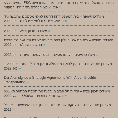
הטמעת כללי ESG בחברות ישראליות נמצאת בצומת – ימים יגידו האם ובאיזה
»
אופן יאומצו הכללים בשוק ההון המקומי
מעו”דכן תעופה – בית המשפט דחה דרישה לגילוי מסמכים שהוגשה נגד
»
בריטיש איירוויז ודלתא איירליינס – יוני 2022
»
מעו”דכן תכנון ובניה – יוני 2022
מעו”דכן תעופה – בית המשפט העליון דחה תובענה ייצוגית שהוגשה נגד חברת
»
התעופה איזיג’ט – יוני 2022
»
מעו”דכן מיסים – עדכון פסיקה – מיסוי עסקת תמורות – יוני 2022
מעו”דכן יחסי עבודה – תיקון לחוק דמי מחלה (תיקון מס’ 6), התשפ”ב-2022 –
»
מאי 2022
Dor Alon signed a Strategic Agreements With Afcon Electric
»
Transportation
מעו”דכן תכנון ובניה – עיריית תל אביב מעדכנת את תוכנית המתאר תא/500
»
ומקדמת את תוכנית תא/5500 – מאי 2022
מעו”דכן יחסי עבודה – העסקת עובדים ביום הזיכרון וביום העצמאות – אפריל
»
2022