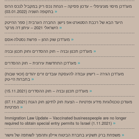
מעו”דכן מיסוי מוניציפלי – עדכון פסיקה – הנחת נכס ריק במקביל לנכס הרוס
»
בתקופה השניה (03.01.2022)
היעד הבא של רכבת הסטארט-אפ ניישן: החברה הערבית | ספר ההייטק
»
הישראלי 2021 – עיתון דה מרקר
»
מעו”דכן שוק ההון – פרשת נסטלה-אסם
»
מעו”דכן תכנון ובניה – חוק ההסדרים וחוק תכנון ובניה
»
מעו”דכן התחדשות עירונית – חוק ההסדרים
מעו”דכן הגירה – רישיון עבודה להעסקת עובדים זרים יהודים (זכאי שבות)
»
בחברות היי-טק
»
מעו”דכן תכנון ובניה – חוק ההסדרים (15.11.2021)
(07.11.2021) מעודכן טכנולוגיות מידע ופרטיות – הצעת חוק לתיקון חוק הגנת
»
הפרטיות
Immigration Law Update – Vaccinated businesspeople are no longer
»
required to obtain special entry permits to Israel (1.11.2021)
»
משפחת ברק תשקיע בחברת הביטוח איילון ותהפוך לשותפה של ווישור