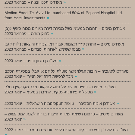
»
מעו”דכן תכנון ובניה – פברואר 2023
Medica Excel Tel Aviv Ltd. purchased 50% of Raphael Hospital Ltd.
»
from Harel Investments
מעו”דכן מיסים – החבות במע”מ בשל מכירת דירת מגורים מכוח סעיף 5(ב)
»
לחוק מע”מ – פברואר 2023
מעו”דכן מיסים – התרת קיזוז תשומות עבור דמי שכירות והוצאות נלוות לגבי
»
מבנה ששימש לארוחות עובדים – פברואר 2023
»
מעו”דכן תכנון ובניה – ינואר 2023
מעו”דכן ליטיגציה – חובות הגילוי אשר מוטלת על יזם או קבלן במסגרת הסכם
»
מכר לרכישת דירה “על הנייר” – ינואר 2023
מעו”דכן מיסים – דחיית ערעור על סיווג עסקאות מכר מקרקעין כחלק
»
מפעילות פירותית-עסקית החייבת במע”מ – ינואר 2023
»
מעו”דכן איכות הסביבה – טיוטת הטקסונומיה הישראלית – ינואר 2023
מעו”דכן מיסים – פרסום רשימת עמדות חייבות בדיווח לשנת המס 2022 –
»
ינואר 2023
מעו”דכן בלוקצ’יין ומיסים – קיזוז הפסדים לפני תום שנת המס – דצמבר 2022
»