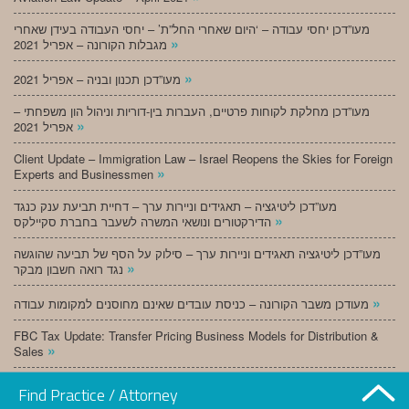
מעו”דכן יחסי עבודה – ‘היום שאחרי החל”ת’ – יחסי העבודה בעידן שאחרי
»
מגבלות הקורונה – אפריל 2021
»
מעו”דכן תכנון ובניה – אפריל 2021
מעו”דכן מחלקת לקוחות פרטיים, העברות בין-דוריות וניהול הון משפחתי –
»
אפריל 2021
Client Update – Immigration Law – Israel Reopens the Skies for Foreign
»
Experts and Businessmen
מעו”דכן ליטיגציה – תאגידים וניירות ערך – דחיית תביעת ענק כנגד
»
הדירקטורים ונושאי המשרה לשעבר בחברת סקיילקס
מעו”דכן ליטיגציה תאגידים וניירות ערך – סילוק על הסף של תביעה שהוגשה
»
נגד רואה חשבון מבקר
»
מעודכן משבר הקורונה – כניסת עובדים שאינם מחוסנים למקומות עבודה
FBC Tax Update: Transfer Pricing Business Models for Distribution &
»
Sales
»
מעו”דכן תכנון ובניה – מרץ 2021
Find Practice / Attorney