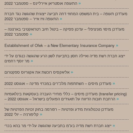
»
התעופה אוסטריאן איירליינס – ספטמבר 2022
מעו”דכן תעופה – בית המשפט המחוזי דחה תביעה ייצוגית שהוגשה נגד חברת
»
התעופה וויז אייר – ספטמבר 2022
מעו”דכן מיסוי מוניציפלי – עדכון פסיקה – ביטול חיוב רטרואקטיבי בארנונה –
»
ספטמבר 2022
»
Establishment of Ofek – a New Elementary Insurance Company
ייצוג חברת רשת מדיה ואיילה חסון בתביעת לשון הרע שהוגשה כנגדם על ידי
»
מר יוסף רחמים
»
אליאקסיס רוכשת את אקווריוס ספקטרום
»
מעו”דכן מיסים – השתתפות מלכ”רים במכרזי מדינה – אוגוסט 2022
מעו”דכן מיסים – כללי מחירי העברה בעסקאות בינלאומיות (transfer pricing)
»
– הרחבת חובות הדיווח על תאגידים הפועלים בישראל – אוגוסט 2022
מעו”דכן טכנולוגיות מידע ופרטיות – רפורמה בחוק זכויות הפרטיות של
»
קליפורניה – יולי 2022
»
ייצוג חברת רשת מדיה בע”מ בתביעה שהוגשה על-ידי מר בהא בכרי