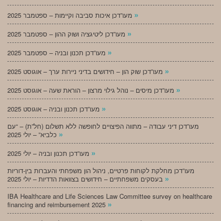
»
מעו”דכן איכות סביבה וקיימות – ספטמבר 2025
»
מעו”דכן ליטיגציה ושוק ההון – ספטמבר 2025
»
מעו”דכן תכנון ובניה – ספטמבר 2025
»
מעו”דכן שוק הון – חידושים בדיני ניירות ערך – אוגוסט 2025
»
מעו”דכן מיסים – נוהל גילוי מרצון – הוראת שעה – אוגוסט 2025
»
מעו”דכן תכנון ובניה – אוגוסט 2025
מעו”דכן דיני עבודה – מתווה הפיצויים לחופשה ללא תשלום (חל”ת) – “עם
»
כלביא” – יולי 2025
»
מעו”דכן תכנון ובניה – יולי 2025
מעו”דכן מחלקת לקוחות פרטיים, ניהול הון משפחתי והעברות בין-דוריות
»
בעסקים משפחתיים – חידושים בצוואות הדדיות – יולי 2025
IBA Healthcare and Life Sciences Law Committee survey on healthcare
»
financing and reimbursement 2025