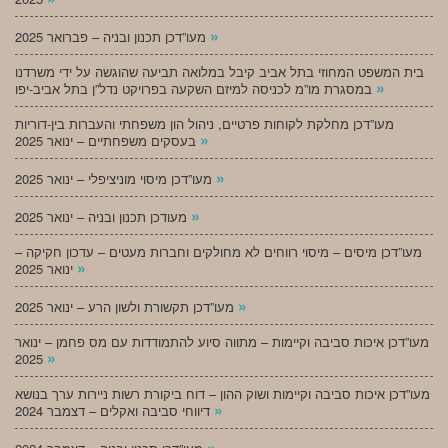
»
מעו”דכן תכנון ובניה – פברואר 2025
בית המשפט המחוזי בתל אביב קיבל במלואה תביעה שהוגשה על ידי משרדנו
»
במסגרת מו”מ לכניסה למיזם השקעה בפרויקט נדל”ן בתל אביב-יפו
מעו”דכן מחלקת לקוחות פרטיים, ניהול הון משפחתי והעברות בין-דוריות
»
בעסקים משפחתיים – ינואר 2025
»
מעו”דכן מיסוי מוניציפלי – ינואר 2025
»
מעודכן תכנון ובניה – ינואר 2025
מעו”דכן מיסים – מיסוי רווחים לא מחולקים וחברות מעטים – עדכון חקיקה –
»
ינואר 2025
»
מעו”דכן תקשורת ולשון הרע – ינואר 2025
מעו”דכן איכות סביבה וקיימות – מתווה סיוע להתמודדות עם מס פחמן – ינואר
»
2025
מעו”דכן איכות סביבה וקיימות ושוק ההון – דוח ביקורת רשות ניירות ערך בנושא
»
דיווחי סביבה ואקלים – דצמבר 2024
»