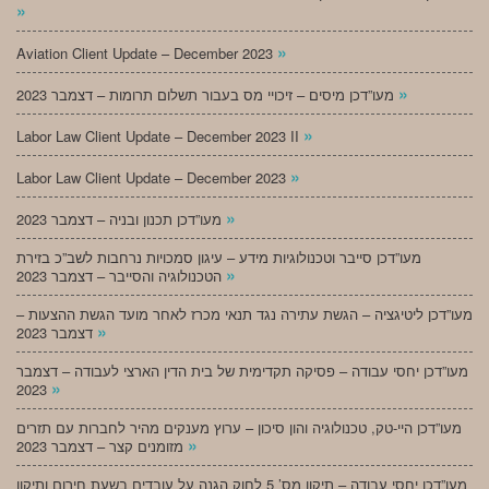
»
»
Aviation Client Update – December 2023
»
מעו”דכן מיסים – זיכויי מס בעבור תשלום תרומות – דצמבר 2023
»
Labor Law Client Update – December 2023 II
»
Labor Law Client Update – December 2023
»
מעו”דכן תכנון ובניה – דצמבר 2023
מעו”דכן סייבר וטכנולוגיות מידע – עיגון סמכויות נרחבות לשב”כ בזירת
»
הטכנולוגיה והסייבר – דצמבר 2023
מעו”דכן ליטיגציה – הגשת עתירה נגד תנאי מכרז לאחר מועד הגשת ההצעות –
»
דצמבר 2023
מעו”דכן יחסי עבודה – פסיקה תקדימית של בית הדין הארצי לעבודה – דצמבר
»
2023
מעו”דכן היי-טק, טכנולוגיה והון סיכון – ערוץ מענקים מהיר לחברות עם תזרים
»
מזומנים קצר – דצמבר 2023
מעו”דכן יחסי עבודה – תיקון מס’ 5 לחוק הגנה על עובדים בשעת חירום ותיקון