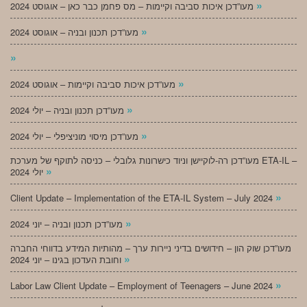
»
מעו”דכן איכות סביבה וקיימות – מס פחמן כבר כאן – אוגוסט 2024
»
מעו”דכן תכנון ובניה – אוגוסט 2024
»
»
מעו”דכן איכות סביבה וקיימות – אוגוסט 2024
»
מעו”דכן תכנון ובניה – יולי 2024
»
מעו”דכן מיסוי מוניציפלי – יולי 2024
מעו”דכן רה-לוקיישן וניוד כישרונות גלובלי – כניסה לתוקף של מערכת ETA-IL –
»
יולי 2024
»
Client Update – Implementation of the ETA-IL System – July 2024
»
מעו”דכן תכנון ובניה – יוני 2024
מעו”דכן שוק הון – חידושים בדיני ניירות ערך – מהותיות המידע בדווחי החברה
»
וחובת העדכון בגינו – יוני 2024
»
Labor Law Client Update – Employment of Teenagers – June 2024