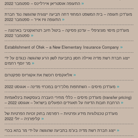
»
התעופה אוסטריאן איירליינס – ספטמבר 2022
מעו”דכן תעופה – בית המשפט המחוזי דחה תביעה ייצוגית שהוגשה נגד חברת
»
התעופה וויז אייר – ספטמבר 2022
מעו”דכן מיסוי מוניציפלי – עדכון פסיקה – ביטול חיוב רטרואקטיבי בארנונה –
»
ספטמבר 2022
»
Establishment of Ofek – a New Elementary Insurance Company
ייצוג חברת רשת מדיה ואיילה חסון בתביעת לשון הרע שהוגשה כנגדם על ידי
»
מר יוסף רחמים
»
אליאקסיס רוכשת את אקווריוס ספקטרום
»
מעו”דכן מיסים – השתתפות מלכ”רים במכרזי מדינה – אוגוסט 2022
מעו”דכן מיסים – כללי מחירי העברה בעסקאות בינלאומיות (transfer pricing)
»
– הרחבת חובות הדיווח על תאגידים הפועלים בישראל – אוגוסט 2022
מעו”דכן טכנולוגיות מידע ופרטיות – רפורמה בחוק זכויות הפרטיות של
»
קליפורניה – יולי 2022
»
ייצוג חברת רשת מדיה בע”מ בתביעה שהוגשה על-ידי מר בהא בכרי