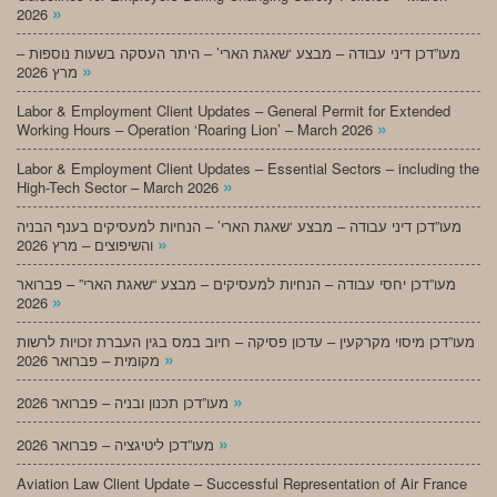
»
2026
מעו”דכן דיני עבודה – מבצע ‘שאגת הארי’ – היתר העסקה בשעות נוספות –
»
מרץ 2026
Labor & Employment Client Updates – General Permit for Extended
»
Working Hours – Operation ‘Roaring Lion’ – March 2026
Labor & Employment Client Updates – Essential Sectors – including the
»
High-Tech Sector – March 2026
מעו”דכן דיני עבודה – מבצע ‘שאגת הארי’ – הנחיות למעסיקים בענף הבניה
»
והשיפוצים – מרץ 2026
מעו”דכן יחסי עבודה – הנחיות למעסיקים – מבצע “שאגת הארי” – פברואר
»
2026
מעו”דכן מיסוי מקרקעין – עדכון פסיקה – חיוב במס בגין העברת זכויות לרשות
»
מקומית – פברואר 2026
»
מעו”דכן תכנון ובניה – פברואר 2026
»
מעו”דכן ליטיגציה – פברואר 2026
Aviation Law Client Update – Successful Representation of Air France