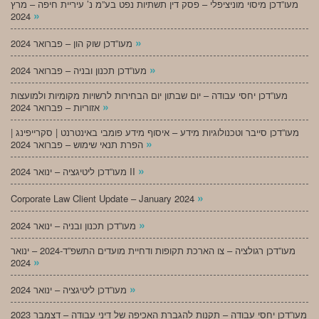
מעו”דכן מיסוי מוניציפלי – פסק דין תשתיות נפט בע”מ נ’ עיריית חיפה – מרץ
»
2024
»
מעו”דכן שוק הון – פברואר 2024
»
מעו”דכן תכנון ובניה – פברואר 2024
מעו”דכן יחסי עבודה – יום שבתון יום הבחירות לרשויות מקומיות ולמועצות
»
אזוריות – פברואר 2024
מעו”דכן סייבר וטכנולוגיות מידע – איסוף מידע פומבי באינטרנט | סקרייפינג |
»
הפרת תנאי שימוש – פברואר 2024
»
מעו”דכן ליטיגציה – ינואר 2024 II
»
Corporate Law Client Update – January 2024
»
מעו”דכן תכנון ובניה – ינואר 2024
מעו”דכן רגולציה – צו הארכת תקופות ודחיית מועדים התשפ”ד-2024 – ינואר
»
2024
»
מעו”דכן ליטיגציה – ינואר 2024
מעו”דכן יחסי עבודה – תקנות להגברת האכיפה של דיני עבודה – דצמבר 2023