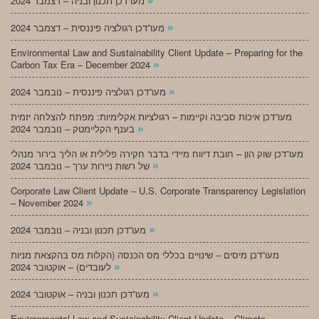
מעו”דכן תכנון ובניה – דצמבר 2024
»
מעו”דכן רגולציה פיננסית – דצמבר 2024
Environmental Law and Sustainability Client Update – Preparing for the
»
Carbon Tax Era – December 2024
»
מעו”דכן רגולציה פיננסית – נובמבר 2024
מעו”דכן איכות סביבה וקיימות – רגולציות אקלימיות: מפתח להצלחה יזמית
»
בענף הקליימטק – נובמבר 2024
מעו”דכן שוק הון – חובת דיווח מיידי בדבר חקירה פלילית או הליך בירור מנהלי
»
של רשות ניירות ערך – נובמבר 2024
Corporate Law Client Update – U.S. Corporate Transparency Legislation
»
– November 2024
»
מעו”דכן תכנון ובניה – נובמבר 2024
מעו”דכן מיסים – שינויים בכללי מס הכנסה (הקלות מס בהקצאת מניות
»
לעובדים) – אוקטובר 2024
»
מעו”דכן תכנון ובניה – אוקטובר 2024
Environmental Law and Sustainability Client Update – Climate