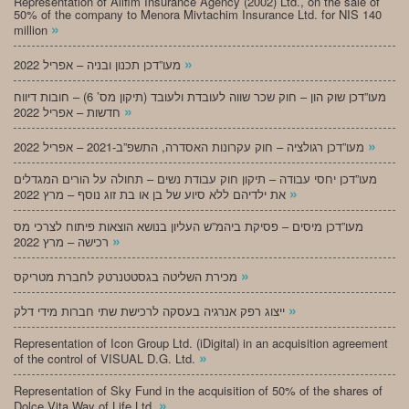
Representation of Alifim Insurance Agency (2002) Ltd., on the sale of
50% of the company to Menora Mivtachim Insurance Ltd. for NIS 140
»
million
»
מעו”דכן תכנון ובניה – אפריל 2022
מעו”דכן שוק הון – חוק שכר שווה לעובדת ולעובד (תיקון מס’ 6) – חובות דיווח
»
חדשות – אפריל 2022
»
מעו”דכן רגולציה – חוק עקרונות האסדרה, התשפ”ב-2021 – אפריל 2022
מעו”דכן יחסי עבודה – תיקון חוק עבודת נשים – תחולה על הורים המגדלים
»
את ילדיהם ללא סיוע של בן או בת זוג נוסף – מרץ 2022
מעו”דכן מיסים – פסיקת ביהמ”ש העליון בנושא הוצאות פיתוח לצרכי מס
»
רכישה – מרץ 2022
»
מכירת השליטה בגסטטנרטק לחברת מטריקס
»
ייצוג רפק אנרגיה בעסקה לרכישת שתי חברות מידי דלק
Representation of Icon Group Ltd. (iDigital) in an acquisition agreement
»
of the control of VISUAL D.G. Ltd.
Representation of Sky Fund in the acquisition of 50% of the shares of
»
Dolce Vita Way of Life Ltd.