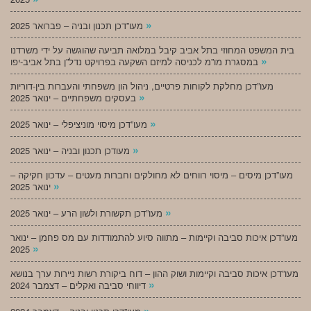
»
מעו”דכן תכנון ובניה – פברואר 2025
בית המשפט המחוזי בתל אביב קיבל במלואה תביעה שהוגשה על ידי משרדנו
»
במסגרת מו”מ לכניסה למיזם השקעה בפרויקט נדל”ן בתל אביב-יפו
מעו”דכן מחלקת לקוחות פרטיים, ניהול הון משפחתי והעברות בין-דוריות
»
בעסקים משפחתיים – ינואר 2025
»
מעו”דכן מיסוי מוניציפלי – ינואר 2025
»
מעודכן תכנון ובניה – ינואר 2025
מעו”דכן מיסים – מיסוי רווחים לא מחולקים וחברות מעטים – עדכון חקיקה –
»
ינואר 2025
»
מעו”דכן תקשורת ולשון הרע – ינואר 2025
מעו”דכן איכות סביבה וקיימות – מתווה סיוע להתמודדות עם מס פחמן – ינואר
»
2025
מעו”דכן איכות סביבה וקיימות ושוק ההון – דוח ביקורת רשות ניירות ערך בנושא
»
דיווחי סביבה ואקלים – דצמבר 2024
»