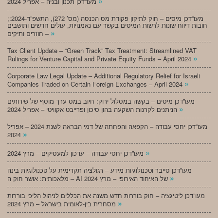
»
מעו”דכן תכנון ובניה – אפריל 2024
;מעו”דכן מיסים – חוק לתיקון פקודת מס הכנסה (מס’ 272), התשפ”ד-2024:
חובות דיווח שונות לרשות המיסים בקשר עם נאמנויות, עולים חדשים ותושבים
»
חוזרים ותיקים –
Tax Client Update – “Green Track” Tax Treatment: Streamlined VAT
»
Rulings for Venture Capital and Private Equity Funds – April 2024
Corporate Law Legal Update – Additional Regulatory Relief for Israeli
»
Companies Traded on Certain Foreign Exchanges – April 2024
מעו”דכן מיסים – בקשה במסלול ירוק: חיוב במס ערך מוסף של שירותים
»
הניתנים לקרנות השקעה בהון סיכון ופרייבט אקוויטי – אפריל 2024
מעו”דכן יחסי עבודה – הקפאה והפחתה של דמי הבראה לשנת 2024 – אפריל
»
2024
»
מעו”דכן יחסי עבודה – עדכון למעסיקים – מרץ 2024
מעו”דכן סייבר וטכנולוגיות מידע – רגולציה תקדימית על טכנולוגיות בינה
»
מלאכותית: אושר חוק ה – AI של האיחוד האירופי – מרץ 2024
מעו”דכן ליטיגציה – חוק בוררות חדש משנה את הכללים לניהול הליכי בוררות
»
מסחרית בין-לאומית בישראל – מרץ 2024