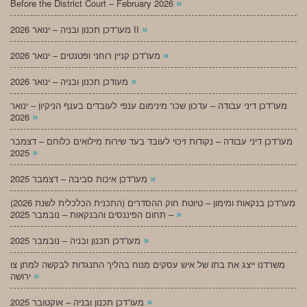
»
Before the District Court – February 2026
»
מעו”דכן תכנון ובניה – ינואר 2026 II
»
מעו”דכן קניין רוחני ופטנטים – ינואר 2026
»
מעודכן תכנון ובניה – ינואר 2026
מעו”דכן דיני עבודה – עדכון שכר מינימום ענפי לעובדים בענף הניקיון – ינואר
»
2026
מעו”דכן דיני עבודה – נקודות זיכוי לעובד בעד שירות מילואים כלוחם – דצמבר
»
2025
»
מעו”דכן איכות סביבה – דצמבר 2025
מעו”דכן בנקאות ומימון – טיוטת חוק ההסדרים (התכנית הכלכלית לשנת 2026)
»
– תחום הפיננסים והבנקאות – נובמבר 2025
»
מעו”דכן תכנון ובניה – נובמבר 2025
משרדנו ייצג את בתו של איש עסקים מנוח בהליך התנגדות לבקשה למתן צו
»
ירושה
»
מעו”דכן תכנון ובניה – אוקטובר 2025