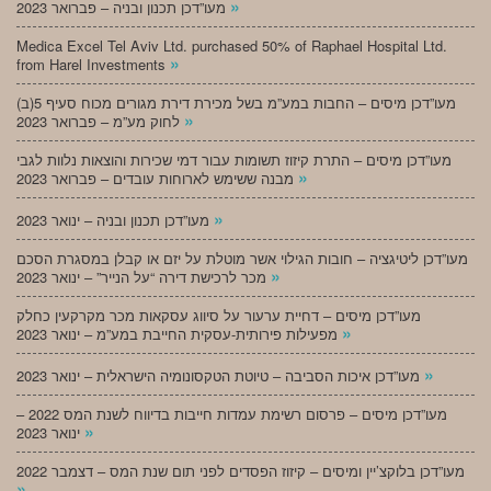
»
מעו”דכן תכנון ובניה – פברואר 2023
Medica Excel Tel Aviv Ltd. purchased 50% of Raphael Hospital Ltd.
»
from Harel Investments
מעו”דכן מיסים – החבות במע”מ בשל מכירת דירת מגורים מכוח סעיף 5(ב)
»
לחוק מע”מ – פברואר 2023
מעו”דכן מיסים – התרת קיזוז תשומות עבור דמי שכירות והוצאות נלוות לגבי
»
מבנה ששימש לארוחות עובדים – פברואר 2023
»
מעו”דכן תכנון ובניה – ינואר 2023
מעו”דכן ליטיגציה – חובות הגילוי אשר מוטלת על יזם או קבלן במסגרת הסכם
»
מכר לרכישת דירה “על הנייר” – ינואר 2023
מעו”דכן מיסים – דחיית ערעור על סיווג עסקאות מכר מקרקעין כחלק
»
מפעילות פירותית-עסקית החייבת במע”מ – ינואר 2023
»
מעו”דכן איכות הסביבה – טיוטת הטקסונומיה הישראלית – ינואר 2023
מעו”דכן מיסים – פרסום רשימת עמדות חייבות בדיווח לשנת המס 2022 –
»
ינואר 2023
מעו”דכן בלוקצ’יין ומיסים – קיזוז הפסדים לפני תום שנת המס – דצמבר 2022
»