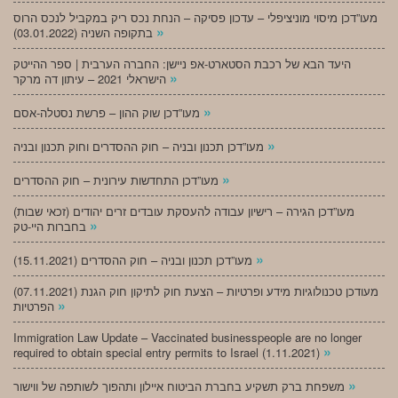
מעו”דכן מיסוי מוניציפלי – עדכון פסיקה – הנחת נכס ריק במקביל לנכס הרוס
»
בתקופה השניה (03.01.2022)
היעד הבא של רכבת הסטארט-אפ ניישן: החברה הערבית | ספר ההייטק
»
הישראלי 2021 – עיתון דה מרקר
»
מעו”דכן שוק ההון – פרשת נסטלה-אסם
»
מעו”דכן תכנון ובניה – חוק ההסדרים וחוק תכנון ובניה
»
מעו”דכן התחדשות עירונית – חוק ההסדרים
מעו”דכן הגירה – רישיון עבודה להעסקת עובדים זרים יהודים (זכאי שבות)
»
בחברות היי-טק
»
מעו”דכן תכנון ובניה – חוק ההסדרים (15.11.2021)
(07.11.2021) מעודכן טכנולוגיות מידע ופרטיות – הצעת חוק לתיקון חוק הגנת
»
הפרטיות
Immigration Law Update – Vaccinated businesspeople are no longer
»
required to obtain special entry permits to Israel (1.11.2021)
»
משפחת ברק תשקיע בחברת הביטוח איילון ותהפוך לשותפה של ווישור