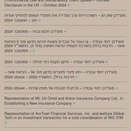
»
Disclosure in the US – October 2024
מעו”דכן שוק הון – רשות ניירות ערך מגדירה את תפקידי הנאמן למחזיקי אגרות
»
חוב – אוקטובר 2024
»
מעו”דכן תכנון ובניה – ספטמבר 2024
מעו”דכן יחסי עבודה – צו הגנה על עובדים בשעת חירום (תיקון מס’ 5 והוראת
שעה – חרבות ברזל) (הארכת תקופת הוראת השעה) (מס’ 3), התשפ״ד-2024
»
– ספטמבר 2024
»
מעו”דכן יחסי עבודה – תיקון תקנות דמי מחלה – ספטמבר 2024
מעו”דכן יחסי עבודה – חוק פיצויי פיטורים (תיקון מס’ 34 – הוראת שעה –
»
חרבות ברזל), התשפ”ד-2024 – אוגוסט 2024
»
מעו”דכן יחסי עבודה – הרחבת חובותיו של מזמין שירות – אוגוסט 2024
Representation of Mr. Uri Omid and Ankor Insurance Company Ltd., in
»
Establishing a New Insurance Company
Representation of AmTrust Financial Services, Inc. and weSure Global
Tech in an investment transaction for a total consideration of NIS 37M
»