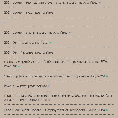
»
מעו”דכן איכות סביבה וקיימות – מס פחמן כבר כאן – אוגוסט 2024
»
מעו”דכן תכנון ובניה – אוגוסט 2024
»
»
מעו”דכן איכות סביבה וקיימות – אוגוסט 2024
»
מעו”דכן תכנון ובניה – יולי 2024
»
מעו”דכן מיסוי מוניציפלי – יולי 2024
מעו”דכן רה-לוקיישן וניוד כישרונות גלובלי – כניסה לתוקף של מערכת ETA-IL –
»
יולי 2024
»
Client Update – Implementation of the ETA-IL System – July 2024
»
מעו”דכן תכנון ובניה – יוני 2024
מעו”דכן שוק הון – חידושים בדיני ניירות ערך – מהותיות המידע בדווחי החברה
»
וחובת העדכון בגינו – יוני 2024
»
Labor Law Client Update – Employment of Teenagers – June 2024