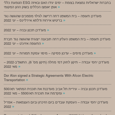
הטמעת כללי ESG בחברות ישראליות נמצאת בצומת – ימים יגידו האם ובאיזה
»
אופן יאומצו הכללים בשוק ההון המקומי
מעו”דכן תעופה – בית המשפט דחה דרישה לגילוי מסמכים שהוגשה נגד
»
בריטיש איירוויז ודלתא איירליינס – יוני 2022
»
מעו”דכן תכנון ובניה – יוני 2022
מעו”דכן תעופה – בית המשפט העליון דחה תובענה ייצוגית שהוגשה נגד חברת
»
התעופה איזיג’ט – יוני 2022
»
מעו”דכן מיסים – עדכון פסיקה – מיסוי עסקת תמורות – יוני 2022
מעו”דכן יחסי עבודה – תיקון לחוק דמי מחלה (תיקון מס’ 6), התשפ”ב-2022 –
»
מאי 2022
Dor Alon signed a Strategic Agreements With Afcon Electric
»
Transportation
מעו”דכן תכנון ובניה – עיריית תל אביב מעדכנת את תוכנית המתאר תא/500
»
ומקדמת את תוכנית תא/5500 – מאי 2022
מעו”דכן יחסי עבודה – העסקת עובדים ביום הזיכרון וביום העצמאות – אפריל
»
2022