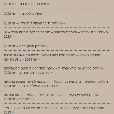
»
מעו”דכן תכנון ובניה – יולי 2023
»
מעו”דכן ליטיגציה – יוני 2023
»
מעו”דכן סייבר וטכנולוגיות מידע – יוני 2023
מעו”דכן יחסי עבודה – העסקת בני נוער – תזכורת לקראת חופשת הקיץ – יוני
»
2023
»
מעו”דכן תכנון ובניה – יוני 2023
מעו”דכן תעופה – בית המשפט דחה תובענה ייצוגית שהוגשה נגד חברת
»
השילוח DHL – יוני 2023
מעו”דכן טכנולוגיות מידע ופרטיות – צרפת מסדירה את תחום המשפיענים
»
באמצעות חוק תקדימי – יוני 2023
מעו”דכן ליטיגציה – בית המשפט הכלכלי דחה בקשה להיתר המצאה בתביעה
»
בסך של כ-2 מיליארד ש”ח – יוני 2023
מעו”דכן מיסוי מקרקעין – חוק ההסדרים אושר במליאת הכנסת ופורסם
»
ברשומות – יוני 2023
מעו”דכן מיסוי מקרקעין – הארכת תוקף הטבות מס שבח בתמ”א 38 – מאי
»
2023