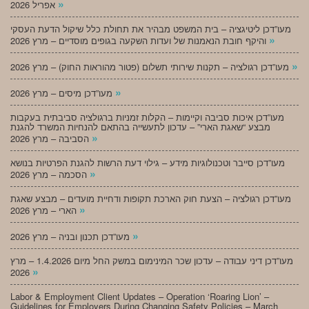
»
אפריל 2026
מעו”דכן ליטיגציה – בית המשפט מבהיר את תחולת כלל שיקול הדעת העסקי
»
והיקף חובת הנאמנות של ועדות השקעה בגופים מוסדיים – מרץ 2026
»
מעו”דכן רגולציה – תקנות שירותי תשלום (פטור מהוראות החוק) – מרץ 2026
»
מעו”דכן מיסים – מרץ 2026
מעו”דכן איכות סביבה וקיימות – הקלות זמניות ברגולציה סביבתית בעקבות
מבצע “שאגת הארי” – עדכון לתעשייה בהתאם להנחיות המשרד להגנת
»
הסביבה – מרץ 2026
מעו”דכן סייבר וטכנולוגיות מידע – גילוי דעת הרשות להגנת הפרטיות בנושא
»
הסכמה – מרץ 2026
מעו”דכן רגולציה – הצעת חוק הארכת תקופות ודחיית מועדים – מבצע שאגת
»
הארי – מרץ 2026
»
מעו”דכן תכנון ובניה – מרץ 2026
מעו”דכן דיני עבודה – עדכון שכר המינימום במשק החל מיום 1.4.2026 – מרץ
»
2026
Labor & Employment Client Updates – Operation ‘Roaring Lion’ –
Guidelines for Employers During Changing Safety Policies – March