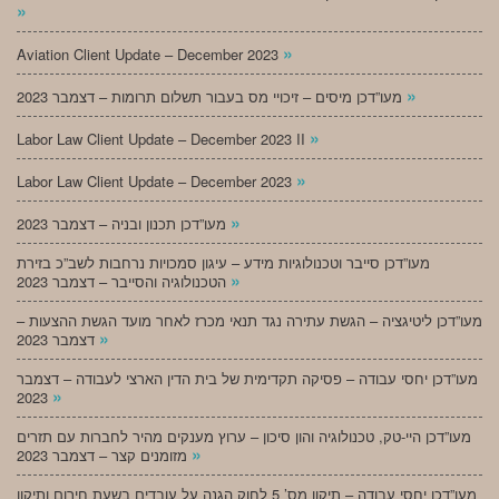
»
»
Aviation Client Update – December 2023
»
מעו”דכן מיסים – זיכויי מס בעבור תשלום תרומות – דצמבר 2023
»
Labor Law Client Update – December 2023 II
»
Labor Law Client Update – December 2023
»
מעו”דכן תכנון ובניה – דצמבר 2023
מעו”דכן סייבר וטכנולוגיות מידע – עיגון סמכויות נרחבות לשב”כ בזירת
»
הטכנולוגיה והסייבר – דצמבר 2023
מעו”דכן ליטיגציה – הגשת עתירה נגד תנאי מכרז לאחר מועד הגשת ההצעות –
»
דצמבר 2023
מעו”דכן יחסי עבודה – פסיקה תקדימית של בית הדין הארצי לעבודה – דצמבר
»
2023
מעו”דכן היי-טק, טכנולוגיה והון סיכון – ערוץ מענקים מהיר לחברות עם תזרים
»
מזומנים קצר – דצמבר 2023
מעו”דכן יחסי עבודה – תיקון מס’ 5 לחוק הגנה על עובדים בשעת חירום ותיקון