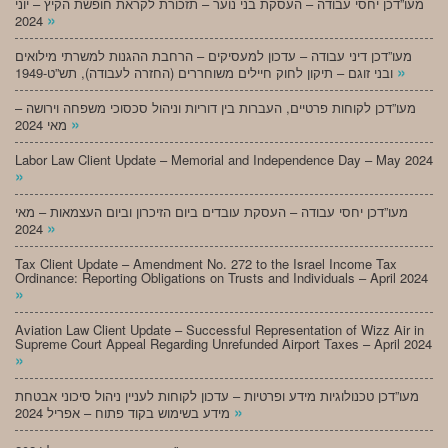
מעו”דכן יחסי עבודה – העסקת בני נוער – תזכורת לקראת חופשת הקיץ – יוני
»
2024
מעו”דכן דיני עבודה – עדכון למעסיקים – הרחבת ההגנות למשרתי מילואים
»
ובני זוגם – תיקון לחוק חיילים משוחררים (החזרה לעבודה), תש”ט-1949
מעו”דכן לקוחות פרטיים, העברות בין דוריות וניהול סכסוכי משפחה וירושה –
»
מאי 2024
Labor Law Client Update – Memorial and Independence Day – May 2024
»
מעו”דכן יחסי עבודה – העסקת עובדים ביום הזיכרון וביום העצמאות – מאי
»
2024
Tax Client Update – Amendment No. 272 to the Israel Income Tax
Ordinance: Reporting Obligations on Trusts and Individuals – April 2024
»
Aviation Law Client Update – Successful Representation of Wizz Air in
Supreme Court Appeal Regarding Unrefunded Airport Taxes – April 2024
»
מעו”דכן טכנולוגיות מידע ופרטיות – עדכון לקוחות לעניין ניהול סיכוני אבטחת
»
מידע בשימוש בקוד פתוח – אפריל 2024