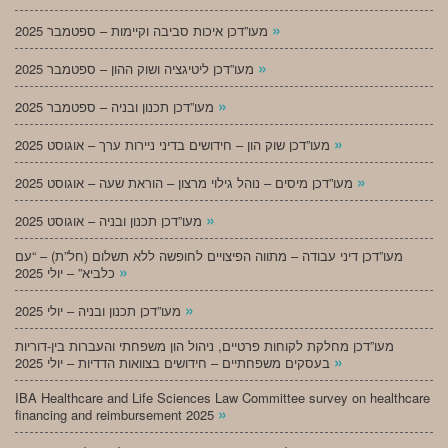
»
מעו”דכן איכות סביבה וקיימות – ספטמבר 2025
»
מעו”דכן ליטיגציה ושוק ההון – ספטמבר 2025
»
מעו”דכן תכנון ובניה – ספטמבר 2025
»
מעו”דכן שוק הון – חידושים בדיני ניירות ערך – אוגוסט 2025
»
מעו”דכן מיסים – נוהל גילוי מרצון – הוראת שעה – אוגוסט 2025
»
מעו”דכן תכנון ובניה – אוגוסט 2025
מעו”דכן דיני עבודה – מתווה הפיצויים לחופשה ללא תשלום (חל”ת) – “עם
»
כלביא” – יולי 2025
»
מעו”דכן תכנון ובניה – יולי 2025
מעו”דכן מחלקת לקוחות פרטיים, ניהול הון משפחתי והעברות בין-דוריות
»
בעסקים משפחתיים – חידושים בצוואות הדדיות – יולי 2025
IBA Healthcare and Life Sciences Law Committee survey on healthcare
»
financing and reimbursement 2025