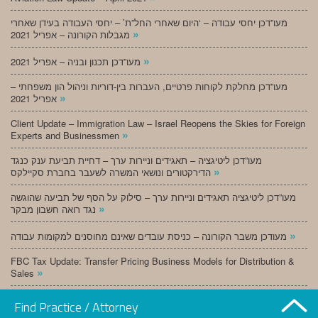
מעו”דכן יחסי עבודה – ‘היום שאחרי החל”ת’ – יחסי העבודה בעידן שאחרי
»
מגבלות הקורונה – אפריל 2021
»
מעו”דכן תכנון ובניה – אפריל 2021
מעו”דכן מחלקת לקוחות פרטיים, העברות בין-דוריות וניהול הון משפחתי –
»
אפריל 2021
Client Update – Immigration Law – Israel Reopens the Skies for Foreign
»
Experts and Businessmen
מעו”דכן ליטיגציה – תאגידים וניירות ערך – דחיית תביעת ענק כנגד
»
הדירקטורים ונושאי המשרה לשעבר בחברת סקיילקס
מעו”דכן ליטיגציה תאגידים וניירות ערך – סילוק על הסף של תביעה שהוגשה
»
נגד רואה חשבון מבקר
»
מעודכן משבר הקורונה – כניסת עובדים שאינם מחוסנים למקומות עבודה
FBC Tax Update: Transfer Pricing Business Models for Distribution &
»
Sales
»
מעו”דכן תכנון ובניה – מרץ 2021
Find Practice / Attorney