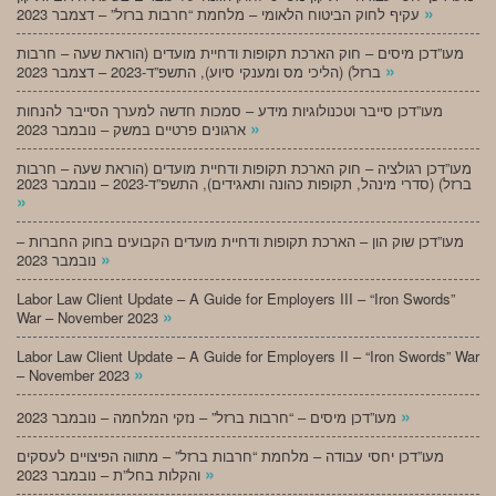
»
עקיף לחוק הביטוח הלאומי – מלחמת “חרבות ברזל” – דצמבר 2023
מעו”דכן מיסים – חוק הארכת תקופות ודחיית מועדים (הוראת שעה – חרבות
»
ברזל) (הליכי מס ומענקי סיוע), התשפ”ד-2023 – דצמבר 2023
מעו”דכן סייבר וטכנולוגיות מידע – סמכות חדשה למערך הסייבר להנחות
»
ארגונים פרטיים במשק – נובמבר 2023
מעו”דכן רגולציה – חוק הארכת תקופות ודחיית מועדים (הוראת שעה – חרבות
ברזל) (סדרי מינהל, תקופות כהונה ותאגידים), התשפ”ד-2023 – נובמבר 2023
»
מעו”דכן שוק הון – הארכת תקופות ודחיית מועדים הקבועים בחוק החברות –
»
נובמבר 2023
Labor Law Client Update – A Guide for Employers III – “Iron Swords”
»
War – November 2023
Labor Law Client Update – A Guide for Employers II – “Iron Swords” War
»
– November 2023
»
מעו”דכן מיסים – “חרבות ברזל” – נזקי המלחמה – נובמבר 2023
מעו”דכן יחסי עבודה – מלחמת “חרבות ברזל” – מתווה הפיצויים לעסקים
»
והקלות בחל”ת – נובמבר 2023