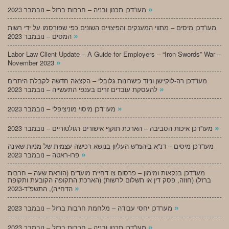
»
מעו”דכן תכנון ובניה – חרבות ברזל – נובמבר 2023
מעו”דכן מיסים – מתווי המענקים והפיצויים השונים כפי שפורסמו על ידי רשות
»
המסים – נובמבר 2023
Labor Law Client Update – A Guide for Employers – “Iron Swords” War –
»
November 2023
מעו”דכן רה-לוקיישן וניוד כישרונות גלובלי – הקצאה חדשה לקבלת היתרים
»
להעסקת עובדים זרים בענפי התעשייה – נובמבר 2023
»
מעו”דכן מיסוי מוניציפלי – נובמבר 2023
»
מעו”דכן איכות הסביבה – הארכת תוקף אישורים רגולטוריים – נובמבר 2023
מעו”דכן מיסים – דנ”א ביהמ”ש העליון בנושא רכישה עצמית של מניות שאינה
»
פרו-ראטה – נובמבר 2023
מעו”דכן בנקאות ומימון – פרסום צו דחיית מועדים (הוראת שעה – חרבות
ברזל) (חוזה, פסק דין או תשלום לרשות) (הארכת התקופה הקובעת ותקופת
»
הדחייה), התשפ”ד-2023
»
מעו”דכן יחסי עבודה – מלחמת חרבות ברזל – נובמבר 2023
»
מעו”דכן תכנון ובניה – חרבות ברזל – נובמבר 2023