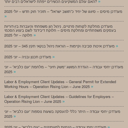
»
האם עולם המשקיעים הכשירים ייפתח לישראלים רבים יותר?
מעו”דכן מיסים – סיווגו של יחיד כ”תושב ישראל” – תזכיר חוק חדש – יולי 2025
»
מעו”דכן מחלקת לקוחות פרטיים, ניהול הון משפחתי והעברות בין-דוריות
בעסקים משפחתיים ומחלקת מיסים – חלוקת דיבידנד לשם ביצוע הסכמי
»
חלוקה – יולי 2025
»
מעו”דכן איכות סביבה וקיימות – הוראת ניהול בנקאי תקין 345 – יוני 2025
»
מעו”דכן תכנון ובניה – יוני 2025
מעו”דכן יחסי עבודה – הגדרת המושג “משק חיוני” – מלחמת “עם כלביא” – יוני
»
2025
Labor & Employment Client Updates – General Permit for Extended
»
Working Hours – Operation Rising Lion – June 2025
Labor & Employment Client Updates – Guidelines for Employers –
»
Operation Rising Lion – June 2025
מעו”דכן יחסי עבודה – היתר כללי להעסקה בשעות נוספות “עם כלביא” – יוני
»
2025
»
מעו”דכן יחסי עבודה – הנחיות למעסיקים – “עם כלביא” – יוני 2025