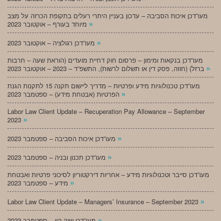
מעו”דכן איכות הסביבה – עדכון בעניין היתרי רעלים בתקופת הכרזה על מצב
»
מיוחד בעורף – אוקטובר 2023
»
מעו”דכן רגולציה – אוקטובר 2023
מעו”דכן בנקאות ומימון – פרסום חוק דחיית מועדים (הוראת שעה – חרבות
»
ברזל) (חוזה, פסק דין או תשלום לרשות), התשפ”ד – 2023 – אוקטובר 2023
מעו”דכן טכנולוגיות מידע ופרטיות – מדריך ליישום תקנה 15 לתקנות הגנת
»
הפרטיות (אבטחת מידע) – ספטמבר 2023
Labor Law Client Update – Recuperation Pay Allowance – September
»
2023
»
מעו”דכן איכות הסביבה – ספטמבר 2023
»
מעו”דכן תכנון ובניה – ספטמבר 2023
מעו”דכן סייבר וטכנולוגיות מידע – אחריות דירקטוריון לסיכוני פרטיות ואבטחת
»
מידע – ספטמבר 2023
»
Labor Law Client Update – Managers’ Insurance – September 2023
»
מעו”דכן שוק הון – ספטמבר 2023