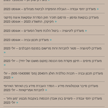
»
מעו”דכן יחסי עבודה – הגבלת ההפקדה לביטוח מנהלים – אוגוסט 2023
מעו”דכן בנקאות ומימון – פרסום תזכיר חוק הסדרת עסקאות איגוח (תיקוני
»
חקיקה), התשפ”ג 2023 – אוגוסט 2023
»
מעו”דכן ליטיגציה – ביטול הלכת פיצול הסעדים – אוגוסט 2023
»
מעו”דכן תכנון ובניה – אוגוסט 2023
מעו”דכן ליטיגציה – פטור לחברות זרות מרישום בפנקס הקבלנים – יולי 2023
»
מעו”דכן מיסים – תיקון פקודת מס הכנסה (מקום מושבו של יחיד) – יולי 2023
»
מעו”דכן תכנון ובניה – תכנית כוללנית חולון ח/2040 (מס’ 505-1043090) – יולי
»
2023
מעו”דכן סייבר וטכנולוגיות מידע – הסדר העברת מידע בין האיחוד האירופי
»
לחברות אמריקאיות – יולי 2023
מעו”דכן יחסי עבודה – פיצויים בגין אובדן הכנסות בעקבות מבצע “מגן וחץ” –
»
יולי 2023