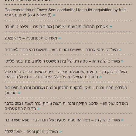
Representation of Tower Semiconductor Ltd. in its acquisition by Intel,
»
at a value of $5.4 billion (!)
»
מעו”דכן תחרות ותובענות ייצוגיות | מחיר מופרז – זליכה נ’ תנובה
»
מעו”דכן תכנון ובניה – מרץ 2022
»
מעו”דכן יחסי עבודה – שינויים זמניים בעניין תשלום דמי בידוד לעובדים
»
‘מעו”דכן שוק ההון – פסק דינו של בית המשפט העליון בעניין ‘בטר פלייס
מעו”דכן שוק הון – תנועת המטוטלת נעצרה – בית המשפט הכריע ביחס לכל
»
החברות הדואליות: על כללי האחריות לדיווח יחול הדין הזר
מעו”דכן תכנון ובניה – תיקון לתקנות התכנון והבניה (עבודות ומבנים הפטורים
»
מהיתר)
מעו”דכן שוק הון – עדכוני חקיקה והנחיות רשות ניירות ערך לשנת 2021 בדבר
»
הדוחות התקופתיים
»
מעו”דכן שוק הון – ניצול הזדמנות עסקית של חברה בידי נושא משרה בה
»
מעו”דכן תכנון ובניה – ינואר 2022