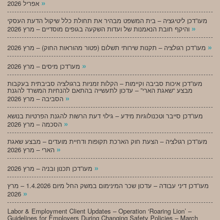
»
אפריל 2026
מעו”דכן ליטיגציה – בית המשפט מבהיר את תחולת כלל שיקול הדעת העסקי
»
והיקף חובת הנאמנות של ועדות השקעה בגופים מוסדיים – מרץ 2026
»
מעו”דכן רגולציה – תקנות שירותי תשלום (פטור מהוראות החוק) – מרץ 2026
»
מעו”דכן מיסים – מרץ 2026
מעו”דכן איכות סביבה וקיימות – הקלות זמניות ברגולציה סביבתית בעקבות
מבצע “שאגת הארי” – עדכון לתעשייה בהתאם להנחיות המשרד להגנת
»
הסביבה – מרץ 2026
מעו”דכן סייבר וטכנולוגיות מידע – גילוי דעת הרשות להגנת הפרטיות בנושא
»
הסכמה – מרץ 2026
מעו”דכן רגולציה – הצעת חוק הארכת תקופות ודחיית מועדים – מבצע שאגת
»
הארי – מרץ 2026
»
מעו”דכן תכנון ובניה – מרץ 2026
מעו”דכן דיני עבודה – עדכון שכר המינימום במשק החל מיום 1.4.2026 – מרץ
»
2026
Labor & Employment Client Updates – Operation ‘Roaring Lion’ –
Guidelines for Employers During Changing Safety Policies – March