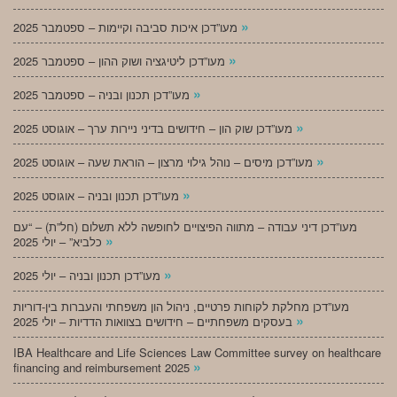
»
מעו”דכן איכות סביבה וקיימות – ספטמבר 2025
»
מעו”דכן ליטיגציה ושוק ההון – ספטמבר 2025
»
מעו”דכן תכנון ובניה – ספטמבר 2025
»
מעו”דכן שוק הון – חידושים בדיני ניירות ערך – אוגוסט 2025
»
מעו”דכן מיסים – נוהל גילוי מרצון – הוראת שעה – אוגוסט 2025
»
מעו”דכן תכנון ובניה – אוגוסט 2025
מעו”דכן דיני עבודה – מתווה הפיצויים לחופשה ללא תשלום (חל”ת) – “עם
»
כלביא” – יולי 2025
»
מעו”דכן תכנון ובניה – יולי 2025
מעו”דכן מחלקת לקוחות פרטיים, ניהול הון משפחתי והעברות בין-דוריות
»
בעסקים משפחתיים – חידושים בצוואות הדדיות – יולי 2025
IBA Healthcare and Life Sciences Law Committee survey on healthcare
»
financing and reimbursement 2025