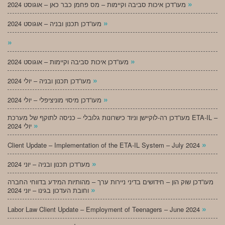
»
מעו”דכן איכות סביבה וקיימות – מס פחמן כבר כאן – אוגוסט 2024
»
מעו”דכן תכנון ובניה – אוגוסט 2024
»
»
מעו”דכן איכות סביבה וקיימות – אוגוסט 2024
»
מעו”דכן תכנון ובניה – יולי 2024
»
מעו”דכן מיסוי מוניציפלי – יולי 2024
מעו”דכן רה-לוקיישן וניוד כישרונות גלובלי – כניסה לתוקף של מערכת ETA-IL –
»
יולי 2024
»
Client Update – Implementation of the ETA-IL System – July 2024
»
מעו”דכן תכנון ובניה – יוני 2024
מעו”דכן שוק הון – חידושים בדיני ניירות ערך – מהותיות המידע בדווחי החברה
»
וחובת העדכון בגינו – יוני 2024
»
Labor Law Client Update – Employment of Teenagers – June 2024