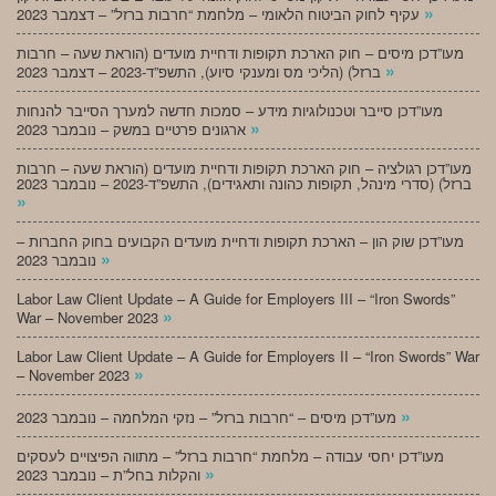
»
עקיף לחוק הביטוח הלאומי – מלחמת “חרבות ברזל” – דצמבר 2023
מעו”דכן מיסים – חוק הארכת תקופות ודחיית מועדים (הוראת שעה – חרבות
»
ברזל) (הליכי מס ומענקי סיוע), התשפ”ד-2023 – דצמבר 2023
מעו”דכן סייבר וטכנולוגיות מידע – סמכות חדשה למערך הסייבר להנחות
»
ארגונים פרטיים במשק – נובמבר 2023
מעו”דכן רגולציה – חוק הארכת תקופות ודחיית מועדים (הוראת שעה – חרבות
ברזל) (סדרי מינהל, תקופות כהונה ותאגידים), התשפ”ד-2023 – נובמבר 2023
»
מעו”דכן שוק הון – הארכת תקופות ודחיית מועדים הקבועים בחוק החברות –
»
נובמבר 2023
Labor Law Client Update – A Guide for Employers III – “Iron Swords”
»
War – November 2023
Labor Law Client Update – A Guide for Employers II – “Iron Swords” War
»
– November 2023
»
מעו”דכן מיסים – “חרבות ברזל” – נזקי המלחמה – נובמבר 2023
מעו”דכן יחסי עבודה – מלחמת “חרבות ברזל” – מתווה הפיצויים לעסקים
»
והקלות בחל”ת – נובמבר 2023