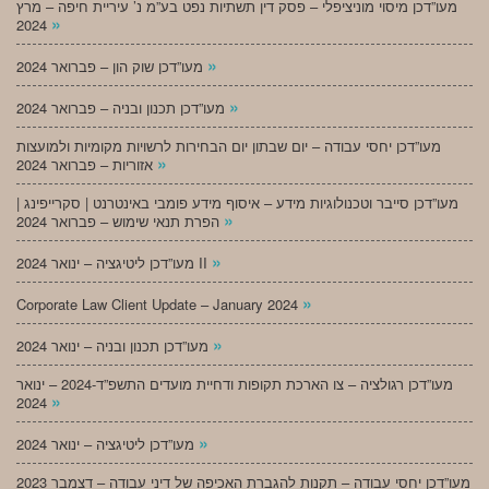
מעו”דכן מיסוי מוניציפלי – פסק דין תשתיות נפט בע”מ נ’ עיריית חיפה – מרץ
»
2024
»
מעו”דכן שוק הון – פברואר 2024
»
מעו”דכן תכנון ובניה – פברואר 2024
מעו”דכן יחסי עבודה – יום שבתון יום הבחירות לרשויות מקומיות ולמועצות
»
אזוריות – פברואר 2024
מעו”דכן סייבר וטכנולוגיות מידע – איסוף מידע פומבי באינטרנט | סקרייפינג |
»
הפרת תנאי שימוש – פברואר 2024
»
מעו”דכן ליטיגציה – ינואר 2024 II
»
Corporate Law Client Update – January 2024
»
מעו”דכן תכנון ובניה – ינואר 2024
מעו”דכן רגולציה – צו הארכת תקופות ודחיית מועדים התשפ”ד-2024 – ינואר
»
2024
»
מעו”דכן ליטיגציה – ינואר 2024
מעו”דכן יחסי עבודה – תקנות להגברת האכיפה של דיני עבודה – דצמבר 2023