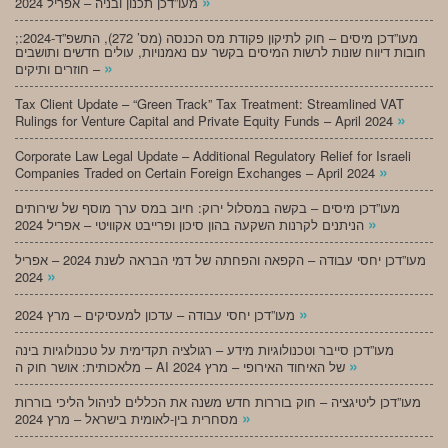
»
מעו”דכן תכנון ובניה – אפריל 2024
;מעו”דכן מיסים – חוק לתיקון פקודת מס הכנסה (מס’ 272), התשפ”ד-2024:
חובות דיווח שונות לרשות המיסים בקשר עם נאמנויות, עולים חדשים ותושבים
»
חוזרים ותיקים –
Tax Client Update – “Green Track” Tax Treatment: Streamlined VAT
»
Rulings for Venture Capital and Private Equity Funds – April 2024
Corporate Law Legal Update – Additional Regulatory Relief for Israeli
»
Companies Traded on Certain Foreign Exchanges – April 2024
מעו”דכן מיסים – בקשה במסלול ירוק: חיוב במס ערך מוסף של שירותים
»
הניתנים לקרנות השקעה בהון סיכון ופרייבט אקוויטי – אפריל 2024
מעו”דכן יחסי עבודה – הקפאה והפחתה של דמי הבראה לשנת 2024 – אפריל
»
2024
»
מעו”דכן יחסי עבודה – עדכון למעסיקים – מרץ 2024
מעו”דכן סייבר וטכנולוגיות מידע – רגולציה תקדימית על טכנולוגיות בינה
»
מלאכותית: אושר חוק ה – AI של האיחוד האירופי – מרץ 2024
מעו”דכן ליטיגציה – חוק בוררות חדש משנה את הכללים לניהול הליכי בוררות
»
מסחרית בין-לאומית בישראל – מרץ 2024