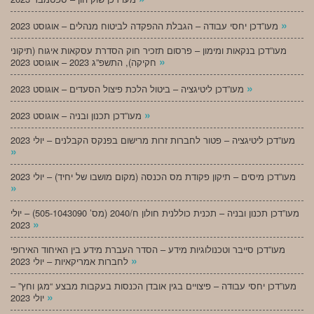
»
מעו”דכן יחסי עבודה – הגבלת ההפקדה לביטוח מנהלים – אוגוסט 2023
מעו”דכן בנקאות ומימון – פרסום תזכיר חוק הסדרת עסקאות איגוח (תיקוני
»
חקיקה), התשפ”ג 2023 – אוגוסט 2023
»
מעו”דכן ליטיגציה – ביטול הלכת פיצול הסעדים – אוגוסט 2023
»
מעו”דכן תכנון ובניה – אוגוסט 2023
מעו”דכן ליטיגציה – פטור לחברות זרות מרישום בפנקס הקבלנים – יולי 2023
»
מעו”דכן מיסים – תיקון פקודת מס הכנסה (מקום מושבו של יחיד) – יולי 2023
»
מעו”דכן תכנון ובניה – תכנית כוללנית חולון ח/2040 (מס’ 505-1043090) – יולי
»
2023
מעו”דכן סייבר וטכנולוגיות מידע – הסדר העברת מידע בין האיחוד האירופי
»
לחברות אמריקאיות – יולי 2023
מעו”דכן יחסי עבודה – פיצויים בגין אובדן הכנסות בעקבות מבצע “מגן וחץ” –
»
יולי 2023