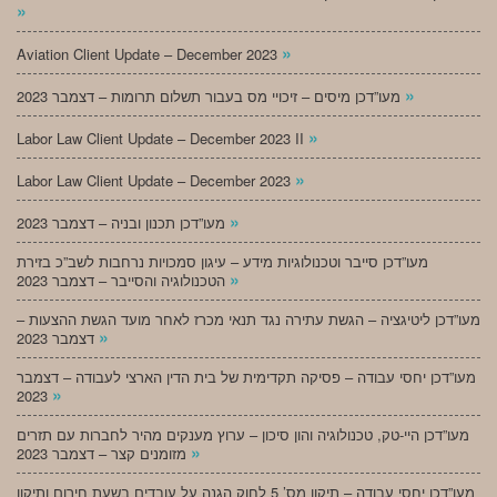
»
»
Aviation Client Update – December 2023
»
מעו”דכן מיסים – זיכויי מס בעבור תשלום תרומות – דצמבר 2023
»
Labor Law Client Update – December 2023 II
»
Labor Law Client Update – December 2023
»
מעו”דכן תכנון ובניה – דצמבר 2023
מעו”דכן סייבר וטכנולוגיות מידע – עיגון סמכויות נרחבות לשב”כ בזירת
»
הטכנולוגיה והסייבר – דצמבר 2023
מעו”דכן ליטיגציה – הגשת עתירה נגד תנאי מכרז לאחר מועד הגשת ההצעות –
»
דצמבר 2023
מעו”דכן יחסי עבודה – פסיקה תקדימית של בית הדין הארצי לעבודה – דצמבר
»
2023
מעו”דכן היי-טק, טכנולוגיה והון סיכון – ערוץ מענקים מהיר לחברות עם תזרים
»
מזומנים קצר – דצמבר 2023
מעו”דכן יחסי עבודה – תיקון מס’ 5 לחוק הגנה על עובדים בשעת חירום ותיקון