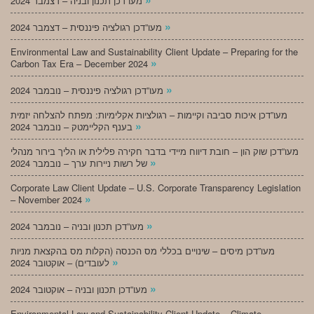
מעו”דכן תכנון ובניה – דצמבר 2024
»
מעו”דכן רגולציה פיננסית – דצמבר 2024
Environmental Law and Sustainability Client Update – Preparing for the
»
Carbon Tax Era – December 2024
»
מעו”דכן רגולציה פיננסית – נובמבר 2024
מעו”דכן איכות סביבה וקיימות – רגולציות אקלימיות: מפתח להצלחה יזמית
»
בענף הקליימטק – נובמבר 2024
מעו”דכן שוק הון – חובת דיווח מיידי בדבר חקירה פלילית או הליך בירור מנהלי
»
של רשות ניירות ערך – נובמבר 2024
Corporate Law Client Update – U.S. Corporate Transparency Legislation
»
– November 2024
»
מעו”דכן תכנון ובניה – נובמבר 2024
מעו”דכן מיסים – שינויים בכללי מס הכנסה (הקלות מס בהקצאת מניות
»
לעובדים) – אוקטובר 2024
»
מעו”דכן תכנון ובניה – אוקטובר 2024
Environmental Law and Sustainability Client Update – Climate