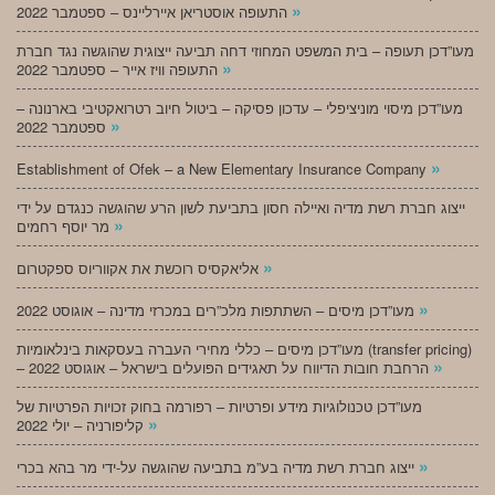
»
התעופה אוסטריאן איירליינס – ספטמבר 2022
מעו”דכן תעופה – בית המשפט המחוזי דחה תביעה ייצוגית שהוגשה נגד חברת
»
התעופה וויז אייר – ספטמבר 2022
מעו”דכן מיסוי מוניציפלי – עדכון פסיקה – ביטול חיוב רטרואקטיבי בארנונה –
»
ספטמבר 2022
»
Establishment of Ofek – a New Elementary Insurance Company
ייצוג חברת רשת מדיה ואיילה חסון בתביעת לשון הרע שהוגשה כנגדם על ידי
»
מר יוסף רחמים
»
אליאקסיס רוכשת את אקווריוס ספקטרום
»
מעו”דכן מיסים – השתתפות מלכ”רים במכרזי מדינה – אוגוסט 2022
מעו”דכן מיסים – כללי מחירי העברה בעסקאות בינלאומיות (transfer pricing)
»
– הרחבת חובות הדיווח על תאגידים הפועלים בישראל – אוגוסט 2022
מעו”דכן טכנולוגיות מידע ופרטיות – רפורמה בחוק זכויות הפרטיות של
»
קליפורניה – יולי 2022
»
ייצוג חברת רשת מדיה בע”מ בתביעה שהוגשה על-ידי מר בהא בכרי