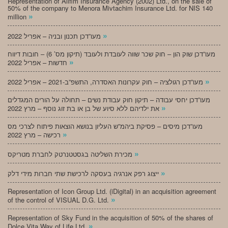
Representation of Alifim Insurance Agency (2002) Ltd., on the sale of
50% of the company to Menora Mivtachim Insurance Ltd. for NIS 140
»
million
»
מעו”דכן תכנון ובניה – אפריל 2022
מעו”דכן שוק הון – חוק שכר שווה לעובדת ולעובד (תיקון מס’ 6) – חובות דיווח
»
חדשות – אפריל 2022
»
מעו”דכן רגולציה – חוק עקרונות האסדרה, התשפ”ב-2021 – אפריל 2022
מעו”דכן יחסי עבודה – תיקון חוק עבודת נשים – תחולה על הורים המגדלים
»
את ילדיהם ללא סיוע של בן או בת זוג נוסף – מרץ 2022
מעו”דכן מיסים – פסיקת ביהמ”ש העליון בנושא הוצאות פיתוח לצרכי מס
»
רכישה – מרץ 2022
»
מכירת השליטה בגסטטנרטק לחברת מטריקס
»
ייצוג רפק אנרגיה בעסקה לרכישת שתי חברות מידי דלק
Representation of Icon Group Ltd. (iDigital) in an acquisition agreement
»
of the control of VISUAL D.G. Ltd.
Representation of Sky Fund in the acquisition of 50% of the shares of
»
Dolce Vita Way of Life Ltd.