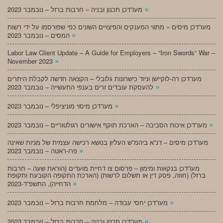
»
מעו”דכן תכנון ובניה – חרבות ברזל – נובמבר 2023
מעו”דכן מיסים – מתווי המענקים והפיצויים השונים כפי שפורסמו על ידי רשות
»
המסים – נובמבר 2023
Labor Law Client Update – A Guide for Employers – “Iron Swords” War –
»
November 2023
מעו”דכן רה-לוקיישן וניוד כישרונות גלובלי – הקצאה חדשה לקבלת היתרים
»
להעסקת עובדים זרים בענפי התעשייה – נובמבר 2023
»
מעו”דכן מיסוי מוניציפלי – נובמבר 2023
»
מעו”דכן איכות הסביבה – הארכת תוקף אישורים רגולטוריים – נובמבר 2023
מעו”דכן מיסים – דנ”א ביהמ”ש העליון בנושא רכישה עצמית של מניות שאינה
»
פרו-ראטה – נובמבר 2023
מעו”דכן בנקאות ומימון – פרסום צו דחיית מועדים (הוראת שעה – חרבות
ברזל) (חוזה, פסק דין או תשלום לרשות) (הארכת התקופה הקובעת ותקופת
»
הדחייה), התשפ”ד-2023
»
מעו”דכן יחסי עבודה – מלחמת חרבות ברזל – נובמבר 2023
»
מעו”דכן תכנון ובניה – חרבות ברזל – נובמבר 2023