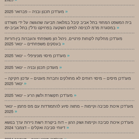
»
מעו”דכן תכנון ובניה – פברואר 2025
בית המשפט המחוזי בתל אביב קיבל במלואה תביעה שהוגשה על ידי משרדנו
»
במסגרת מו”מ לכניסה למיזם השקעה בפרויקט נדל”ן בתל אביב-יפו
מעו”דכן מחלקת לקוחות פרטיים, ניהול הון משפחתי והעברות בין-דוריות
»
בעסקים משפחתיים – ינואר 2025
»
מעו”דכן מיסוי מוניציפלי – ינואר 2025
»
מעודכן תכנון ובניה – ינואר 2025
מעו”דכן מיסים – מיסוי רווחים לא מחולקים וחברות מעטים – עדכון חקיקה –
»
ינואר 2025
»
מעו”דכן תקשורת ולשון הרע – ינואר 2025
מעו”דכן איכות סביבה וקיימות – מתווה סיוע להתמודדות עם מס פחמן – ינואר
»
2025
מעו”דכן איכות סביבה וקיימות ושוק ההון – דוח ביקורת רשות ניירות ערך בנושא
»
דיווחי סביבה ואקלים – דצמבר 2024
»