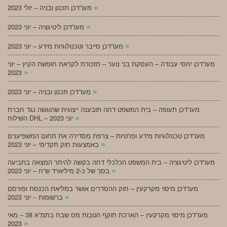
»
מעו”דכן תכנון ובניה – יולי 2023
»
מעו”דכן ליטיגציה – יוני 2023
»
מעו”דכן סייבר וטכנולוגיות מידע – יוני 2023
מעו”דכן יחסי עבודה – העסקת בני נוער – תזכורת לקראת חופשת הקיץ – יוני
»
2023
»
מעו”דכן תכנון ובניה – יוני 2023
מעו”דכן תעופה – בית המשפט דחה תובענה ייצוגית שהוגשה נגד חברת
»
השילוח DHL – יוני 2023
מעו”דכן טכנולוגיות מידע ופרטיות – צרפת מסדירה את תחום המשפיענים
»
באמצעות חוק תקדימי – יוני 2023
מעו”דכן ליטיגציה – בית המשפט הכלכלי דחה בקשה להיתר המצאה בתביעה
»
בסך של כ-2 מיליארד ש”ח – יוני 2023
מעו”דכן מיסוי מקרקעין – חוק ההסדרים אושר במליאת הכנסת ופורסם
»
ברשומות – יוני 2023
מעו”דכן מיסוי מקרקעין – הארכת תוקף הטבות מס שבח בתמ”א 38 – מאי
»
2023