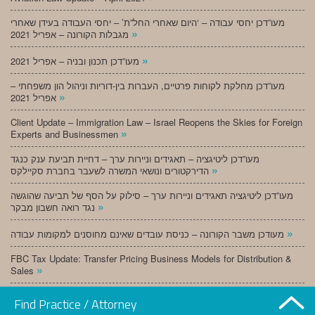
מעו”דכן יחסי עבודה – ‘היום שאחרי החל”ת’ – יחסי העבודה בעידן שאחרי
»
מגבלות הקורונה – אפריל 2021
»
מעו”דכן תכנון ובניה – אפריל 2021
מעו”דכן מחלקת לקוחות פרטיים, העברות בין-דוריות וניהול הון משפחתי –
»
אפריל 2021
Client Update – Immigration Law – Israel Reopens the Skies for Foreign
»
Experts and Businessmen
מעו”דכן ליטיגציה – תאגידים וניירות ערך – דחיית תביעת ענק כנגד
»
הדירקטורים ונושאי המשרה לשעבר בחברת סקיילקס
מעו”דכן ליטיגציה תאגידים וניירות ערך – סילוק על הסף של תביעה שהוגשה
»
נגד רואה חשבון מבקר
»
מעודכן משבר הקורונה – כניסת עובדים שאינם מחוסנים למקומות עבודה
FBC Tax Update: Transfer Pricing Business Models for Distribution &
»
Sales
»
מעו”דכן תכנון ובניה – מרץ 2021
Find Practice / Attorney