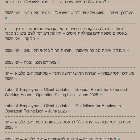
»
האם עולם המשקיעים הכשירים ייפתח לישראלים רבים יותר?
מעו”דכן מיסים – סיווגו של יחיד כ”תושב ישראל” – תזכיר חוק חדש – יולי 2025
»
מעו”דכן מחלקת לקוחות פרטיים, ניהול הון משפחתי והעברות בין-דוריות
בעסקים משפחתיים ומחלקת מיסים – חלוקת דיבידנד לשם ביצוע הסכמי
»
חלוקה – יולי 2025
»
מעו”דכן איכות סביבה וקיימות – הוראת ניהול בנקאי תקין 345 – יוני 2025
»
מעו”דכן תכנון ובניה – יוני 2025
מעו”דכן יחסי עבודה – הגדרת המושג “משק חיוני” – מלחמת “עם כלביא” – יוני
»
2025
Labor & Employment Client Updates – General Permit for Extended
»
Working Hours – Operation Rising Lion – June 2025
Labor & Employment Client Updates – Guidelines for Employers –
»
Operation Rising Lion – June 2025
מעו”דכן יחסי עבודה – היתר כללי להעסקה בשעות נוספות “עם כלביא” – יוני
»
2025
»
מעו”דכן יחסי עבודה – הנחיות למעסיקים – “עם כלביא” – יוני 2025