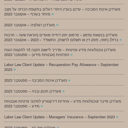
מעו”דכן איכות הסביבה – עדכון בעניין היתרי רעלים בתקופת הכרזה על מצב
»
מיוחד בעורף – אוקטובר 2023
»
מעו”דכן רגולציה – אוקטובר 2023
מעו”דכן בנקאות ומימון – פרסום חוק דחיית מועדים (הוראת שעה – חרבות
»
ברזל) (חוזה, פסק דין או תשלום לרשות), התשפ”ד – 2023 – אוקטובר 2023
מעו”דכן טכנולוגיות מידע ופרטיות – מדריך ליישום תקנה 15 לתקנות הגנת
»
הפרטיות (אבטחת מידע) – ספטמבר 2023
Labor Law Client Update – Recuperation Pay Allowance – September
»
2023
»
מעו”דכן איכות הסביבה – ספטמבר 2023
»
מעו”דכן תכנון ובניה – ספטמבר 2023
מעו”דכן סייבר וטכנולוגיות מידע – אחריות דירקטוריון לסיכוני פרטיות ואבטחת
»
מידע – ספטמבר 2023
»
Labor Law Client Update – Managers’ Insurance – September 2023
»
מעו”דכן שוק הון – ספטמבר 2023