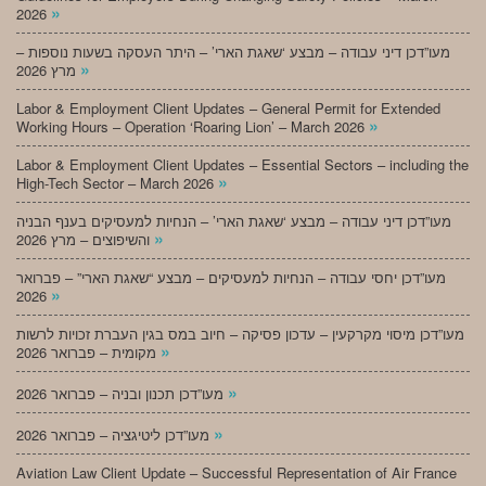
»
2026
מעו”דכן דיני עבודה – מבצע ‘שאגת הארי’ – היתר העסקה בשעות נוספות –
»
מרץ 2026
Labor & Employment Client Updates – General Permit for Extended
»
Working Hours – Operation ‘Roaring Lion’ – March 2026
Labor & Employment Client Updates – Essential Sectors – including the
»
High-Tech Sector – March 2026
מעו”דכן דיני עבודה – מבצע ‘שאגת הארי’ – הנחיות למעסיקים בענף הבניה
»
והשיפוצים – מרץ 2026
מעו”דכן יחסי עבודה – הנחיות למעסיקים – מבצע “שאגת הארי” – פברואר
»
2026
מעו”דכן מיסוי מקרקעין – עדכון פסיקה – חיוב במס בגין העברת זכויות לרשות
»
מקומית – פברואר 2026
»
מעו”דכן תכנון ובניה – פברואר 2026
»
מעו”דכן ליטיגציה – פברואר 2026
Aviation Law Client Update – Successful Representation of Air France