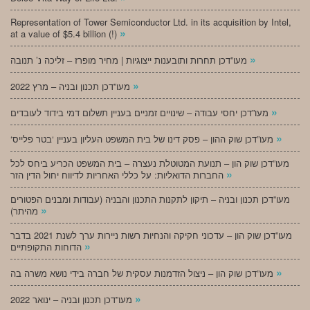
Representation of Tower Semiconductor Ltd. in its acquisition by Intel,
»
at a value of $5.4 billion (!)
»
מעו”דכן תחרות ותובענות ייצוגיות | מחיר מופרז – זליכה נ’ תנובה
»
מעו”דכן תכנון ובניה – מרץ 2022
»
מעו”דכן יחסי עבודה – שינויים זמניים בעניין תשלום דמי בידוד לעובדים
»
‘מעו”דכן שוק ההון – פסק דינו של בית המשפט העליון בעניין ‘בטר פלייס
מעו”דכן שוק הון – תנועת המטוטלת נעצרה – בית המשפט הכריע ביחס לכל
»
החברות הדואליות: על כללי האחריות לדיווח יחול הדין הזר
מעו”דכן תכנון ובניה – תיקון לתקנות התכנון והבניה (עבודות ומבנים הפטורים
»
מהיתר)
מעו”דכן שוק הון – עדכוני חקיקה והנחיות רשות ניירות ערך לשנת 2021 בדבר
»
הדוחות התקופתיים
»
מעו”דכן שוק הון – ניצול הזדמנות עסקית של חברה בידי נושא משרה בה
»
מעו”דכן תכנון ובניה – ינואר 2022