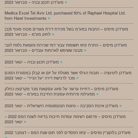
»
מעו”דכן תכנון ובניה – פברואר 2023
Medica Excel Tel Aviv Ltd. purchased 50% of Raphael Hospital Ltd.
»
from Harel Investments
מעו”דכן מיסים – החבות במע”מ בשל מכירת דירת מגורים מכוח סעיף 5(ב)
»
לחוק מע”מ – פברואר 2023
מעו”דכן מיסים – התרת קיזוז תשומות עבור דמי שכירות והוצאות נלוות לגבי
»
מבנה ששימש לארוחות עובדים – פברואר 2023
»
מעו”דכן תכנון ובניה – ינואר 2023
מעו”דכן ליטיגציה – חובות הגילוי אשר מוטלת על יזם או קבלן במסגרת הסכם
»
מכר לרכישת דירה “על הנייר” – ינואר 2023
מעו”דכן מיסים – דחיית ערעור על סיווג עסקאות מכר מקרקעין כחלק
»
מפעילות פירותית-עסקית החייבת במע”מ – ינואר 2023
»
מעו”דכן איכות הסביבה – טיוטת הטקסונומיה הישראלית – ינואר 2023
מעו”דכן מיסים – פרסום רשימת עמדות חייבות בדיווח לשנת המס 2022 –
»
ינואר 2023
מעו”דכן בלוקצ’יין ומיסים – קיזוז הפסדים לפני תום שנת המס – דצמבר 2022
»