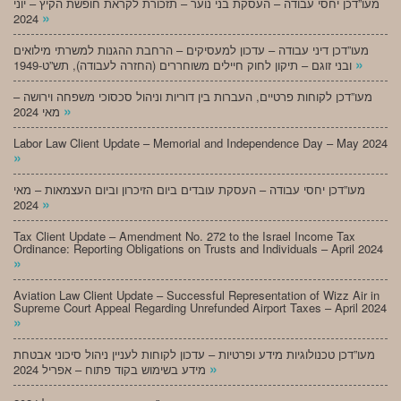
מעו”דכן יחסי עבודה – העסקת בני נוער – תזכורת לקראת חופשת הקיץ – יוני
»
2024
מעו”דכן דיני עבודה – עדכון למעסיקים – הרחבת ההגנות למשרתי מילואים
»
ובני זוגם – תיקון לחוק חיילים משוחררים (החזרה לעבודה), תש”ט-1949
מעו”דכן לקוחות פרטיים, העברות בין דוריות וניהול סכסוכי משפחה וירושה –
»
מאי 2024
Labor Law Client Update – Memorial and Independence Day – May 2024
»
מעו”דכן יחסי עבודה – העסקת עובדים ביום הזיכרון וביום העצמאות – מאי
»
2024
Tax Client Update – Amendment No. 272 to the Israel Income Tax
Ordinance: Reporting Obligations on Trusts and Individuals – April 2024
»
Aviation Law Client Update – Successful Representation of Wizz Air in
Supreme Court Appeal Regarding Unrefunded Airport Taxes – April 2024
»
מעו”דכן טכנולוגיות מידע ופרטיות – עדכון לקוחות לעניין ניהול סיכוני אבטחת
»
מידע בשימוש בקוד פתוח – אפריל 2024