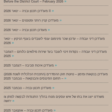
»
Before the District Court – February 2026
»
מעו”דכן תכנון ובניה – ינואר 2026 II
»
מעו”דכן קניין רוחני ופטנטים – ינואר 2026
»
מעודכן תכנון ובניה – ינואר 2026
מעו”דכן דיני עבודה – עדכון שכר מינימום ענפי לעובדים בענף הניקיון – ינואר
»
2026
מעו”דכן דיני עבודה – נקודות זיכוי לעובד בעד שירות מילואים כלוחם – דצמבר
»
2025
»
מעו”דכן איכות סביבה – דצמבר 2025
מעו”דכן בנקאות ומימון – טיוטת חוק ההסדרים (התכנית הכלכלית לשנת 2026)
»
– תחום הפיננסים והבנקאות – נובמבר 2025
»
מעו”דכן תכנון ובניה – נובמבר 2025
משרדנו ייצג את בתו של איש עסקים מנוח בהליך התנגדות לבקשה למתן צו
»
ירושה
»
מעו”דכן תכנון ובניה – אוקטובר 2025