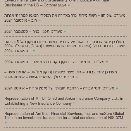
»
Disclosure in the US – October 2024
מעו”דכן שוק הון – רשות ניירות ערך מגדירה את תפקידי הנאמן למחזיקי אגרות
»
חוב – אוקטובר 2024
»
מעו”דכן תכנון ובניה – ספטמבר 2024
מעו”דכן יחסי עבודה – צו הגנה על עובדים בשעת חירום (תיקון מס’ 5 והוראת
שעה – חרבות ברזל) (הארכת תקופת הוראת השעה) (מס’ 3), התשפ״ד-2024
»
– ספטמבר 2024
»
מעו”דכן יחסי עבודה – תיקון תקנות דמי מחלה – ספטמבר 2024
מעו”דכן יחסי עבודה – חוק פיצויי פיטורים (תיקון מס’ 34 – הוראת שעה –
»
חרבות ברזל), התשפ”ד-2024 – אוגוסט 2024
»
מעו”דכן יחסי עבודה – הרחבת חובותיו של מזמין שירות – אוגוסט 2024
Representation of Mr. Uri Omid and Ankor Insurance Company Ltd., in
»
Establishing a New Insurance Company
Representation of AmTrust Financial Services, Inc. and weSure Global
Tech in an investment transaction for a total consideration of NIS 37M
»