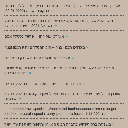
מעו”דכן מיסוי מוניציפלי – עדכון פסיקה – הנחת נכס ריק במקביל לנכס הרוס
»
בתקופה השניה (03.01.2022)
היעד הבא של רכבת הסטארט-אפ ניישן: החברה הערבית | ספר ההייטק
»
הישראלי 2021 – עיתון דה מרקר
»
מעו”דכן שוק ההון – פרשת נסטלה-אסם
»
מעו”דכן תכנון ובניה – חוק ההסדרים וחוק תכנון ובניה
»
מעו”דכן התחדשות עירונית – חוק ההסדרים
מעו”דכן הגירה – רישיון עבודה להעסקת עובדים זרים יהודים (זכאי שבות)
»
בחברות היי-טק
»
מעו”דכן תכנון ובניה – חוק ההסדרים (15.11.2021)
(07.11.2021) מעודכן טכנולוגיות מידע ופרטיות – הצעת חוק לתיקון חוק הגנת
»
הפרטיות
Immigration Law Update – Vaccinated businesspeople are no longer
»
required to obtain special entry permits to Israel (1.11.2021)
»
משפחת ברק תשקיע בחברת הביטוח איילון ותהפוך לשותפה של ווישור