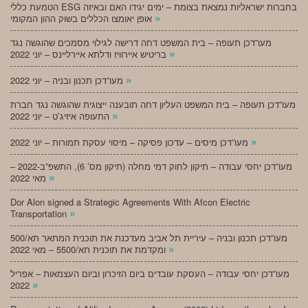
הטמעת כללי ESG בחברות ישראליות נמצאת בצומת – ימים יגידו האם ובאיזה
»
אופן יאומצו הכללים בשוק ההון המקומי
מעו”דכן תעופה – בית המשפט דחה דרישה לגילוי מסמכים שהוגשה נגד
»
בריטיש איירוויז ודלתא איירליינס – יוני 2022
»
מעו”דכן תכנון ובניה – יוני 2022
מעו”דכן תעופה – בית המשפט העליון דחה תובענה ייצוגית שהוגשה נגד חברת
»
התעופה איזיג’ט – יוני 2022
»
מעו”דכן מיסים – עדכון פסיקה – מיסוי עסקת תמורות – יוני 2022
מעו”דכן יחסי עבודה – תיקון לחוק דמי מחלה (תיקון מס’ 6), התשפ”ב-2022 –
»
מאי 2022
Dor Alon signed a Strategic Agreements With Afcon Electric
»
Transportation
מעו”דכן תכנון ובניה – עיריית תל אביב מעדכנת את תוכנית המתאר תא/500
»
ומקדמת את תוכנית תא/5500 – מאי 2022
מעו”דכן יחסי עבודה – העסקת עובדים ביום הזיכרון וביום העצמאות – אפריל
»
2022