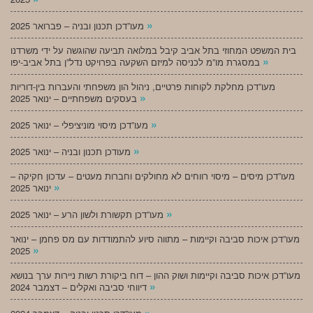
»
מעו”דכן תכנון ובניה – פברואר 2025
בית המשפט המחוזי בתל אביב קיבל במלואה תביעה שהוגשה על ידי משרדנו
»
במסגרת מו”מ לכניסה למיזם השקעה בפרויקט נדל”ן בתל אביב-יפו
מעו”דכן מחלקת לקוחות פרטיים, ניהול הון משפחתי והעברות בין-דוריות
»
בעסקים משפחתיים – ינואר 2025
»
מעו”דכן מיסוי מוניציפלי – ינואר 2025
»
מעודכן תכנון ובניה – ינואר 2025
מעו”דכן מיסים – מיסוי רווחים לא מחולקים וחברות מעטים – עדכון חקיקה –
»
ינואר 2025
»
מעו”דכן תקשורת ולשון הרע – ינואר 2025
מעו”דכן איכות סביבה וקיימות – מתווה סיוע להתמודדות עם מס פחמן – ינואר
»
2025
מעו”דכן איכות סביבה וקיימות ושוק ההון – דוח ביקורת רשות ניירות ערך בנושא
»
דיווחי סביבה ואקלים – דצמבר 2024
»