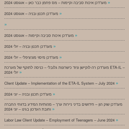
»
מעו”דכן איכות סביבה וקיימות – מס פחמן כבר כאן – אוגוסט 2024
»
מעו”דכן תכנון ובניה – אוגוסט 2024
»
»
מעו”דכן איכות סביבה וקיימות – אוגוסט 2024
»
מעו”דכן תכנון ובניה – יולי 2024
»
מעו”דכן מיסוי מוניציפלי – יולי 2024
מעו”דכן רה-לוקיישן וניוד כישרונות גלובלי – כניסה לתוקף של מערכת ETA-IL –
»
יולי 2024
»
Client Update – Implementation of the ETA-IL System – July 2024
»
מעו”דכן תכנון ובניה – יוני 2024
מעו”דכן שוק הון – חידושים בדיני ניירות ערך – מהותיות המידע בדווחי החברה
»
וחובת העדכון בגינו – יוני 2024
»
Labor Law Client Update – Employment of Teenagers – June 2024