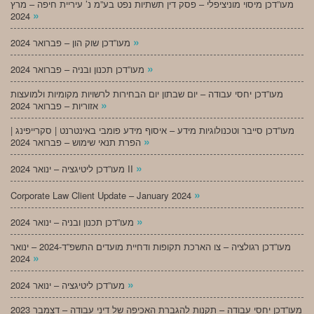
מעו”דכן מיסוי מוניציפלי – פסק דין תשתיות נפט בע”מ נ’ עיריית חיפה – מרץ
»
2024
»
מעו”דכן שוק הון – פברואר 2024
»
מעו”דכן תכנון ובניה – פברואר 2024
מעו”דכן יחסי עבודה – יום שבתון יום הבחירות לרשויות מקומיות ולמועצות
»
אזוריות – פברואר 2024
מעו”דכן סייבר וטכנולוגיות מידע – איסוף מידע פומבי באינטרנט | סקרייפינג |
»
הפרת תנאי שימוש – פברואר 2024
»
מעו”דכן ליטיגציה – ינואר 2024 II
»
Corporate Law Client Update – January 2024
»
מעו”דכן תכנון ובניה – ינואר 2024
מעו”דכן רגולציה – צו הארכת תקופות ודחיית מועדים התשפ”ד-2024 – ינואר
»
2024
»
מעו”דכן ליטיגציה – ינואר 2024
מעו”דכן יחסי עבודה – תקנות להגברת האכיפה של דיני עבודה – דצמבר 2023