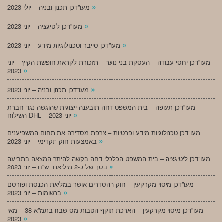
»
מעו”דכן תכנון ובניה – יולי 2023
»
מעו”דכן ליטיגציה – יוני 2023
»
מעו”דכן סייבר וטכנולוגיות מידע – יוני 2023
מעו”דכן יחסי עבודה – העסקת בני נוער – תזכורת לקראת חופשת הקיץ – יוני
»
2023
»
מעו”דכן תכנון ובניה – יוני 2023
מעו”דכן תעופה – בית המשפט דחה תובענה ייצוגית שהוגשה נגד חברת
»
השילוח DHL – יוני 2023
מעו”דכן טכנולוגיות מידע ופרטיות – צרפת מסדירה את תחום המשפיענים
»
באמצעות חוק תקדימי – יוני 2023
מעו”דכן ליטיגציה – בית המשפט הכלכלי דחה בקשה להיתר המצאה בתביעה
»
בסך של כ-2 מיליארד ש”ח – יוני 2023
מעו”דכן מיסוי מקרקעין – חוק ההסדרים אושר במליאת הכנסת ופורסם
»
ברשומות – יוני 2023
מעו”דכן מיסוי מקרקעין – הארכת תוקף הטבות מס שבח בתמ”א 38 – מאי
»
2023