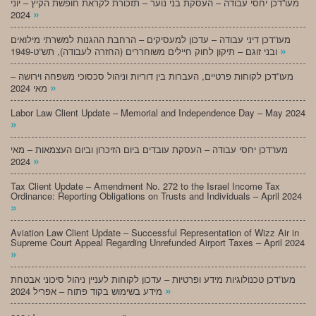
מעו”דכן יחסי עבודה – העסקת בני נוער – תזכורת לקראת חופשת הקיץ – יוני
»
2024
מעו”דכן דיני עבודה – עדכון למעסיקים – הרחבת ההגנות למשרתי מילואים
»
ובני זוגם – תיקון לחוק חיילים משוחררים (החזרה לעבודה), תש”ט-1949
מעו”דכן לקוחות פרטיים, העברות בין דוריות וניהול סכסוכי משפחה וירושה –
»
מאי 2024
Labor Law Client Update – Memorial and Independence Day – May 2024
»
מעו”דכן יחסי עבודה – העסקת עובדים ביום הזיכרון וביום העצמאות – מאי
»
2024
Tax Client Update – Amendment No. 272 to the Israel Income Tax
Ordinance: Reporting Obligations on Trusts and Individuals – April 2024
»
Aviation Law Client Update – Successful Representation of Wizz Air in
Supreme Court Appeal Regarding Unrefunded Airport Taxes – April 2024
»
מעו”דכן טכנולוגיות מידע ופרטיות – עדכון לקוחות לעניין ניהול סיכוני אבטחת
»
מידע בשימוש בקוד פתוח – אפריל 2024