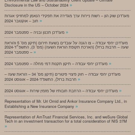
»
Disclosure in the US – October 2024
מעו”דכן שוק הון – רשות ניירות ערך מגדירה את תפקידי הנאמן למחזיקי אגרות
»
חוב – אוקטובר 2024
»
מעו”דכן תכנון ובניה – ספטמבר 2024
מעו”דכן יחסי עבודה – צו הגנה על עובדים בשעת חירום (תיקון מס’ 5 והוראת
שעה – חרבות ברזל) (הארכת תקופת הוראת השעה) (מס’ 3), התשפ״ד-2024
»
– ספטמבר 2024
»
מעו”דכן יחסי עבודה – תיקון תקנות דמי מחלה – ספטמבר 2024
מעו”דכן יחסי עבודה – חוק פיצויי פיטורים (תיקון מס’ 34 – הוראת שעה –
»
חרבות ברזל), התשפ”ד-2024 – אוגוסט 2024
»
מעו”דכן יחסי עבודה – הרחבת חובותיו של מזמין שירות – אוגוסט 2024
Representation of Mr. Uri Omid and Ankor Insurance Company Ltd., in
»
Establishing a New Insurance Company
Representation of AmTrust Financial Services, Inc. and weSure Global
Tech in an investment transaction for a total consideration of NIS 37M
»