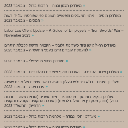
»
מעו”דכן תכנון ובניה – חרבות ברזל – נובמבר 2023
מעו”דכן מיסים – מתווי המענקים והפיצויים השונים כפי שפורסמו על ידי רשות
»
המסים – נובמבר 2023
Labor Law Client Update – A Guide for Employers – “Iron Swords” War –
»
November 2023
מעו”דכן רה-לוקיישן וניוד כישרונות גלובלי – הקצאה חדשה לקבלת היתרים
»
להעסקת עובדים זרים בענפי התעשייה – נובמבר 2023
»
מעו”דכן מיסוי מוניציפלי – נובמבר 2023
»
מעו”דכן איכות הסביבה – הארכת תוקף אישורים רגולטוריים – נובמבר 2023
מעו”דכן מיסים – דנ”א ביהמ”ש העליון בנושא רכישה עצמית של מניות שאינה
»
פרו-ראטה – נובמבר 2023
מעו”דכן בנקאות ומימון – פרסום צו דחיית מועדים (הוראת שעה – חרבות
ברזל) (חוזה, פסק דין או תשלום לרשות) (הארכת התקופה הקובעת ותקופת
»
הדחייה), התשפ”ד-2023
»
מעו”דכן יחסי עבודה – מלחמת חרבות ברזל – נובמבר 2023
»
מעו”דכן תכנון ובניה – חרבות ברזל – נובמבר 2023