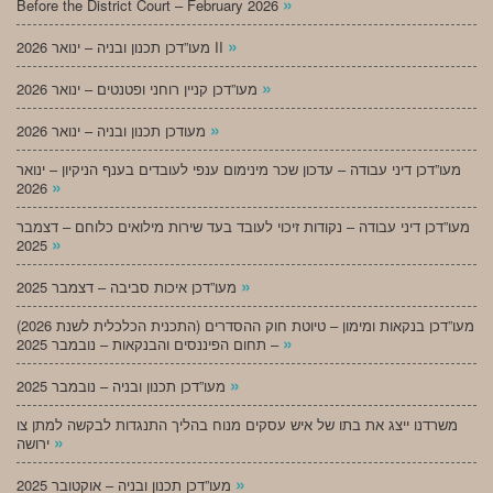
»
Before the District Court – February 2026
»
מעו”דכן תכנון ובניה – ינואר 2026 II
»
מעו”דכן קניין רוחני ופטנטים – ינואר 2026
»
מעודכן תכנון ובניה – ינואר 2026
מעו”דכן דיני עבודה – עדכון שכר מינימום ענפי לעובדים בענף הניקיון – ינואר
»
2026
מעו”דכן דיני עבודה – נקודות זיכוי לעובד בעד שירות מילואים כלוחם – דצמבר
»
2025
»
מעו”דכן איכות סביבה – דצמבר 2025
מעו”דכן בנקאות ומימון – טיוטת חוק ההסדרים (התכנית הכלכלית לשנת 2026)
»
– תחום הפיננסים והבנקאות – נובמבר 2025
»
מעו”דכן תכנון ובניה – נובמבר 2025
משרדנו ייצג את בתו של איש עסקים מנוח בהליך התנגדות לבקשה למתן צו
»
ירושה
»
מעו”דכן תכנון ובניה – אוקטובר 2025