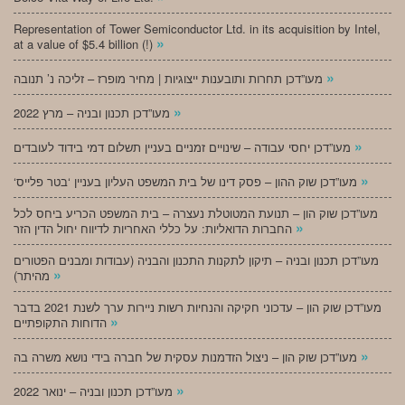
Representation of Tower Semiconductor Ltd. in its acquisition by Intel,
»
at a value of $5.4 billion (!)
»
מעו”דכן תחרות ותובענות ייצוגיות | מחיר מופרז – זליכה נ’ תנובה
»
מעו”דכן תכנון ובניה – מרץ 2022
»
מעו”דכן יחסי עבודה – שינויים זמניים בעניין תשלום דמי בידוד לעובדים
»
‘מעו”דכן שוק ההון – פסק דינו של בית המשפט העליון בעניין ‘בטר פלייס
מעו”דכן שוק הון – תנועת המטוטלת נעצרה – בית המשפט הכריע ביחס לכל
»
החברות הדואליות: על כללי האחריות לדיווח יחול הדין הזר
מעו”דכן תכנון ובניה – תיקון לתקנות התכנון והבניה (עבודות ומבנים הפטורים
»
מהיתר)
מעו”דכן שוק הון – עדכוני חקיקה והנחיות רשות ניירות ערך לשנת 2021 בדבר
»
הדוחות התקופתיים
»
מעו”דכן שוק הון – ניצול הזדמנות עסקית של חברה בידי נושא משרה בה
»
מעו”דכן תכנון ובניה – ינואר 2022