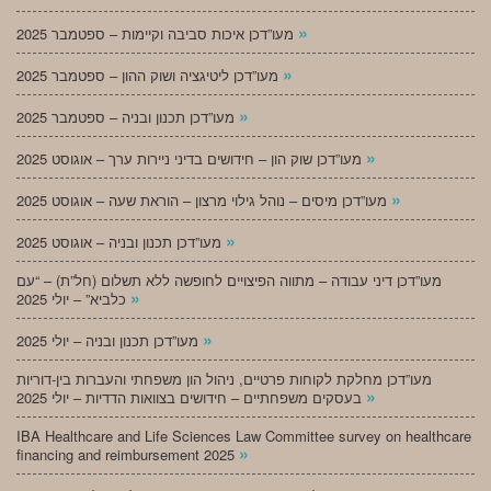
»
מעו”דכן איכות סביבה וקיימות – ספטמבר 2025
»
מעו”דכן ליטיגציה ושוק ההון – ספטמבר 2025
»
מעו”דכן תכנון ובניה – ספטמבר 2025
»
מעו”דכן שוק הון – חידושים בדיני ניירות ערך – אוגוסט 2025
»
מעו”דכן מיסים – נוהל גילוי מרצון – הוראת שעה – אוגוסט 2025
»
מעו”דכן תכנון ובניה – אוגוסט 2025
מעו”דכן דיני עבודה – מתווה הפיצויים לחופשה ללא תשלום (חל”ת) – “עם
»
כלביא” – יולי 2025
»
מעו”דכן תכנון ובניה – יולי 2025
מעו”דכן מחלקת לקוחות פרטיים, ניהול הון משפחתי והעברות בין-דוריות
»
בעסקים משפחתיים – חידושים בצוואות הדדיות – יולי 2025
IBA Healthcare and Life Sciences Law Committee survey on healthcare
»
financing and reimbursement 2025