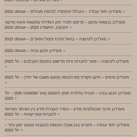
»
מעו”דכן יחסי עבודה – הגבלת ההפקדה לביטוח מנהלים – אוגוסט 2023
מעו”דכן בנקאות ומימון – פרסום תזכיר חוק הסדרת עסקאות איגוח (תיקוני
»
חקיקה), התשפ”ג 2023 – אוגוסט 2023
»
מעו”דכן ליטיגציה – ביטול הלכת פיצול הסעדים – אוגוסט 2023
»
מעו”דכן תכנון ובניה – אוגוסט 2023
מעו”דכן ליטיגציה – פטור לחברות זרות מרישום בפנקס הקבלנים – יולי 2023
»
מעו”דכן מיסים – תיקון פקודת מס הכנסה (מקום מושבו של יחיד) – יולי 2023
»
מעו”דכן תכנון ובניה – תכנית כוללנית חולון ח/2040 (מס’ 505-1043090) – יולי
»
2023
מעו”דכן סייבר וטכנולוגיות מידע – הסדר העברת מידע בין האיחוד האירופי
»
לחברות אמריקאיות – יולי 2023
מעו”דכן יחסי עבודה – פיצויים בגין אובדן הכנסות בעקבות מבצע “מגן וחץ” –
»
יולי 2023