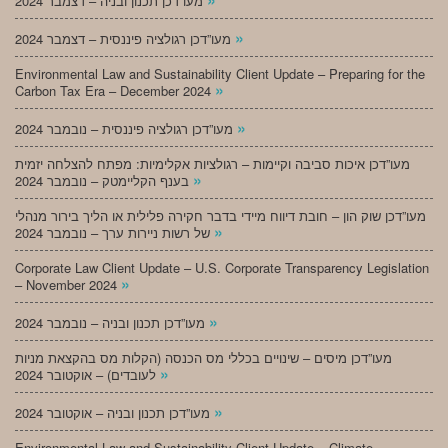
מעו”דכן תכנון ובניה – דצמבר 2024
»
מעו”דכן רגולציה פיננסית – דצמבר 2024
Environmental Law and Sustainability Client Update – Preparing for the
»
Carbon Tax Era – December 2024
»
מעו”דכן רגולציה פיננסית – נובמבר 2024
מעו”דכן איכות סביבה וקיימות – רגולציות אקלימיות: מפתח להצלחה יזמית
»
בענף הקליימטק – נובמבר 2024
מעו”דכן שוק הון – חובת דיווח מיידי בדבר חקירה פלילית או הליך בירור מנהלי
»
של רשות ניירות ערך – נובמבר 2024
Corporate Law Client Update – U.S. Corporate Transparency Legislation
»
– November 2024
»
מעו”דכן תכנון ובניה – נובמבר 2024
מעו”דכן מיסים – שינויים בכללי מס הכנסה (הקלות מס בהקצאת מניות
»
לעובדים) – אוקטובר 2024
»
מעו”דכן תכנון ובניה – אוקטובר 2024
Environmental Law and Sustainability Client Update – Climate