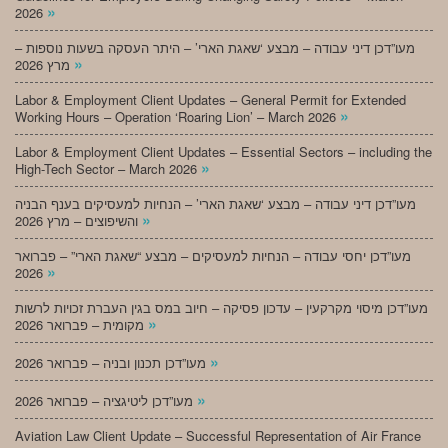
»
2026
מעו”דכן דיני עבודה – מבצע ‘שאגת הארי’ – היתר העסקה בשעות נוספות –
»
מרץ 2026
Labor & Employment Client Updates – General Permit for Extended
»
Working Hours – Operation ‘Roaring Lion’ – March 2026
Labor & Employment Client Updates – Essential Sectors – including the
»
High-Tech Sector – March 2026
מעו”דכן דיני עבודה – מבצע ‘שאגת הארי’ – הנחיות למעסיקים בענף הבניה
»
והשיפוצים – מרץ 2026
מעו”דכן יחסי עבודה – הנחיות למעסיקים – מבצע “שאגת הארי” – פברואר
»
2026
מעו”דכן מיסוי מקרקעין – עדכון פסיקה – חיוב במס בגין העברת זכויות לרשות
»
מקומית – פברואר 2026
»
מעו”דכן תכנון ובניה – פברואר 2026
»
מעו”דכן ליטיגציה – פברואר 2026
Aviation Law Client Update – Successful Representation of Air France