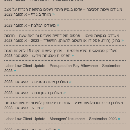
מעו”דכן איכות הסביבה – עדכון בעניין היתרי רעלים בתקופת הכרזה על מצב
»
מיוחד בעורף – אוקטובר 2023
»
מעו”דכן רגולציה – אוקטובר 2023
מעו”דכן בנקאות ומימון – פרסום חוק דחיית מועדים (הוראת שעה – חרבות
»
ברזל) (חוזה, פסק דין או תשלום לרשות), התשפ”ד – 2023 – אוקטובר 2023
מעו”דכן טכנולוגיות מידע ופרטיות – מדריך ליישום תקנה 15 לתקנות הגנת
»
הפרטיות (אבטחת מידע) – ספטמבר 2023
Labor Law Client Update – Recuperation Pay Allowance – September
»
2023
»
מעו”דכן איכות הסביבה – ספטמבר 2023
»
מעו”דכן תכנון ובניה – ספטמבר 2023
מעו”דכן סייבר וטכנולוגיות מידע – אחריות דירקטוריון לסיכוני פרטיות ואבטחת
»
מידע – ספטמבר 2023
»
Labor Law Client Update – Managers’ Insurance – September 2023
»
מעו”דכן שוק הון – ספטמבר 2023