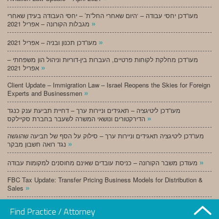
מעו”דכן יחסי עבודה – ‘היום שאחרי החל”ת’ – יחסי העבודה בעידן שאחרי
»
מגבלות הקורונה – אפריל 2021
»
מעו”דכן תכנון ובניה – אפריל 2021
מעו”דכן מחלקת לקוחות פרטיים, העברות בין-דוריות וניהול הון משפחתי –
»
אפריל 2021
Client Update – Immigration Law – Israel Reopens the Skies for Foreign
»
Experts and Businessmen
מעו”דכן ליטיגציה – תאגידים וניירות ערך – דחיית תביעת ענק כנגד
»
הדירקטורים ונושאי המשרה לשעבר בחברת סקיילקס
מעו”דכן ליטיגציה תאגידים וניירות ערך – סילוק על הסף של תביעה שהוגשה
»
נגד רואה חשבון מבקר
»
מעודכן משבר הקורונה – כניסת עובדים שאינם מחוסנים למקומות עבודה
FBC Tax Update: Transfer Pricing Business Models for Distribution &
»
Sales
»
מעו”דכן תכנון ובניה – מרץ 2021
Find Practice / Attorney