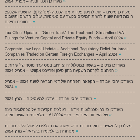
»
מעו”דכן תכנון ובניה – אפריל 2024
;מעו”דכן מיסים – חוק לתיקון פקודת מס הכנסה (מס’ 272), התשפ”ד-2024:
חובות דיווח שונות לרשות המיסים בקשר עם נאמנויות, עולים חדשים ותושבים
»
חוזרים ותיקים –
Tax Client Update – “Green Track” Tax Treatment: Streamlined VAT
»
Rulings for Venture Capital and Private Equity Funds – April 2024
Corporate Law Legal Update – Additional Regulatory Relief for Israeli
»
Companies Traded on Certain Foreign Exchanges – April 2024
מעו”דכן מיסים – בקשה במסלול ירוק: חיוב במס ערך מוסף של שירותים
»
הניתנים לקרנות השקעה בהון סיכון ופרייבט אקוויטי – אפריל 2024
מעו”דכן יחסי עבודה – הקפאה והפחתה של דמי הבראה לשנת 2024 – אפריל
»
2024
»
מעו”דכן יחסי עבודה – עדכון למעסיקים – מרץ 2024
מעו”דכן סייבר וטכנולוגיות מידע – רגולציה תקדימית על טכנולוגיות בינה
»
מלאכותית: אושר חוק ה – AI של האיחוד האירופי – מרץ 2024
מעו”דכן ליטיגציה – חוק בוררות חדש משנה את הכללים לניהול הליכי בוררות
»
מסחרית בין-לאומית בישראל – מרץ 2024