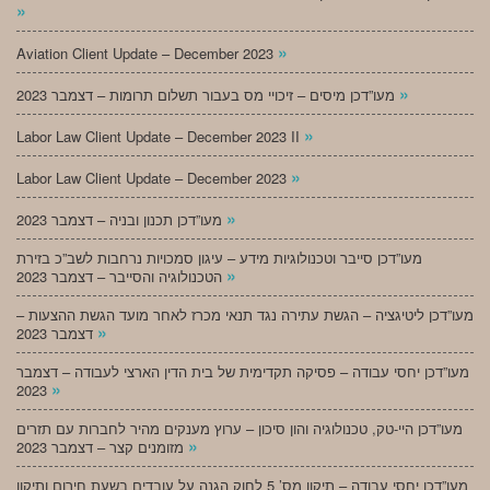
»
»
Aviation Client Update – December 2023
»
מעו”דכן מיסים – זיכויי מס בעבור תשלום תרומות – דצמבר 2023
»
Labor Law Client Update – December 2023 II
»
Labor Law Client Update – December 2023
»
מעו”דכן תכנון ובניה – דצמבר 2023
מעו”דכן סייבר וטכנולוגיות מידע – עיגון סמכויות נרחבות לשב”כ בזירת
»
הטכנולוגיה והסייבר – דצמבר 2023
מעו”דכן ליטיגציה – הגשת עתירה נגד תנאי מכרז לאחר מועד הגשת ההצעות –
»
דצמבר 2023
מעו”דכן יחסי עבודה – פסיקה תקדימית של בית הדין הארצי לעבודה – דצמבר
»
2023
מעו”דכן היי-טק, טכנולוגיה והון סיכון – ערוץ מענקים מהיר לחברות עם תזרים
»
מזומנים קצר – דצמבר 2023
מעו”דכן יחסי עבודה – תיקון מס’ 5 לחוק הגנה על עובדים בשעת חירום ותיקון