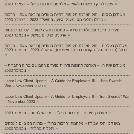
»
עקיף לחוק הביטוח הלאומי – מלחמת “חרבות ברזל” – דצמבר 2023
מעו”דכן מיסים – חוק הארכת תקופות ודחיית מועדים (הוראת שעה – חרבות
»
ברזל) (הליכי מס ומענקי סיוע), התשפ”ד-2023 – דצמבר 2023
מעו”דכן סייבר וטכנולוגיות מידע – סמכות חדשה למערך הסייבר להנחות
»
ארגונים פרטיים במשק – נובמבר 2023
מעו”דכן רגולציה – חוק הארכת תקופות ודחיית מועדים (הוראת שעה – חרבות
ברזל) (סדרי מינהל, תקופות כהונה ותאגידים), התשפ”ד-2023 – נובמבר 2023
»
מעו”דכן שוק הון – הארכת תקופות ודחיית מועדים הקבועים בחוק החברות –
»
נובמבר 2023
Labor Law Client Update – A Guide for Employers III – “Iron Swords”
»
War – November 2023
Labor Law Client Update – A Guide for Employers II – “Iron Swords” War
»
– November 2023
»
מעו”דכן מיסים – “חרבות ברזל” – נזקי המלחמה – נובמבר 2023
מעו”דכן יחסי עבודה – מלחמת “חרבות ברזל” – מתווה הפיצויים לעסקים
»
והקלות בחל”ת – נובמבר 2023