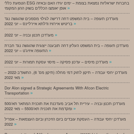
הטמעת כללי ESG בחברות ישראליות נמצאת בצומת – ימים יגידו האם ובאיזה
»
אופן יאומצו הכללים בשוק ההון המקומי
מעו”דכן תעופה – בית המשפט דחה דרישה לגילוי מסמכים שהוגשה נגד
»
בריטיש איירוויז ודלתא איירליינס – יוני 2022
»
מעו”דכן תכנון ובניה – יוני 2022
מעו”דכן תעופה – בית המשפט העליון דחה תובענה ייצוגית שהוגשה נגד חברת
»
התעופה איזיג’ט – יוני 2022
»
מעו”דכן מיסים – עדכון פסיקה – מיסוי עסקת תמורות – יוני 2022
מעו”דכן יחסי עבודה – תיקון לחוק דמי מחלה (תיקון מס’ 6), התשפ”ב-2022 –
»
מאי 2022
Dor Alon signed a Strategic Agreements With Afcon Electric
»
Transportation
מעו”דכן תכנון ובניה – עיריית תל אביב מעדכנת את תוכנית המתאר תא/500
»
ומקדמת את תוכנית תא/5500 – מאי 2022
מעו”דכן יחסי עבודה – העסקת עובדים ביום הזיכרון וביום העצמאות – אפריל
»
2022