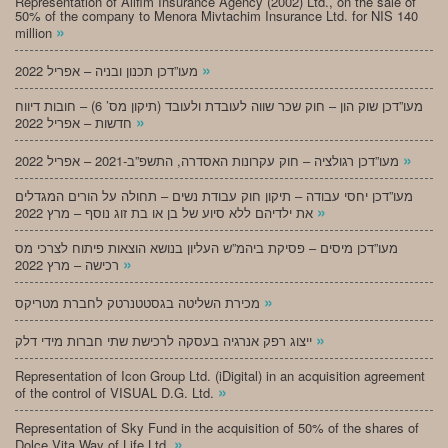
Representation of Alifim Insurance Agency (2002) Ltd., on the sale of
50% of the company to Menora Mivtachim Insurance Ltd. for NIS 140
»
million
»
מעו”דכן תכנון ובניה – אפריל 2022
מעו”דכן שוק הון – חוק שכר שווה לעובדת ולעובד (תיקון מס’ 6) – חובות דיווח
»
חדשות – אפריל 2022
»
מעו”דכן רגולציה – חוק עקרונות האסדרה, התשפ”ב-2021 – אפריל 2022
מעו”דכן יחסי עבודה – תיקון חוק עבודת נשים – תחולה על הורים המגדלים
»
את ילדיהם ללא סיוע של בן או בת זוג נוסף – מרץ 2022
מעו”דכן מיסים – פסיקת ביהמ”ש העליון בנושא הוצאות פיתוח לצרכי מס
»
רכישה – מרץ 2022
»
מכירת השליטה בגסטטנרטק לחברת מטריקס
»
ייצוג רפק אנרגיה בעסקה לרכישת שתי חברות מידי דלק
Representation of Icon Group Ltd. (iDigital) in an acquisition agreement
»
of the control of VISUAL D.G. Ltd.
Representation of Sky Fund in the acquisition of 50% of the shares of
»
Dolce Vita Way of Life Ltd.