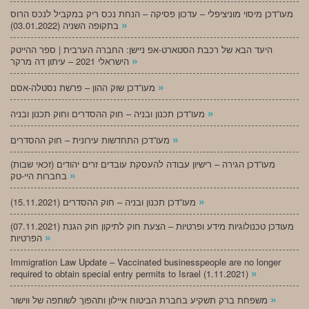
מעו”דכן מיסוי מוניציפלי – עדכון פסיקה – הנחת נכס ריק במקביל לנכס הרוס
»
בתקופה השניה (03.01.2022)
היעד הבא של רכבת הסטארט-אפ ניישן: החברה הערבית | ספר ההייטק
»
הישראלי 2021 – עיתון דה מרקר
»
מעו”דכן שוק ההון – פרשת נסטלה-אסם
»
מעו”דכן תכנון ובניה – חוק ההסדרים וחוק תכנון ובניה
»
מעו”דכן התחדשות עירונית – חוק ההסדרים
מעו”דכן הגירה – רישיון עבודה להעסקת עובדים זרים יהודים (זכאי שבות)
»
בחברות היי-טק
»
מעו”דכן תכנון ובניה – חוק ההסדרים (15.11.2021)
(07.11.2021) מעודכן טכנולוגיות מידע ופרטיות – הצעת חוק לתיקון חוק הגנת
»
הפרטיות
Immigration Law Update – Vaccinated businesspeople are no longer
»
required to obtain special entry permits to Israel (1.11.2021)
»
משפחת ברק תשקיע בחברת הביטוח איילון ותהפוך לשותפה של ווישור