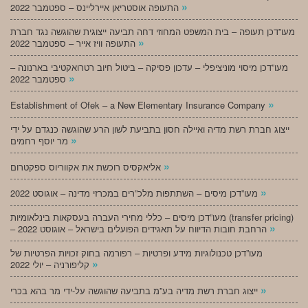
»
התעופה אוסטריאן איירליינס – ספטמבר 2022
מעו”דכן תעופה – בית המשפט המחוזי דחה תביעה ייצוגית שהוגשה נגד חברת
»
התעופה וויז אייר – ספטמבר 2022
מעו”דכן מיסוי מוניציפלי – עדכון פסיקה – ביטול חיוב רטרואקטיבי בארנונה –
»
ספטמבר 2022
»
Establishment of Ofek – a New Elementary Insurance Company
ייצוג חברת רשת מדיה ואיילה חסון בתביעת לשון הרע שהוגשה כנגדם על ידי
»
מר יוסף רחמים
»
אליאקסיס רוכשת את אקווריוס ספקטרום
»
מעו”דכן מיסים – השתתפות מלכ”רים במכרזי מדינה – אוגוסט 2022
מעו”דכן מיסים – כללי מחירי העברה בעסקאות בינלאומיות (transfer pricing)
»
– הרחבת חובות הדיווח על תאגידים הפועלים בישראל – אוגוסט 2022
מעו”דכן טכנולוגיות מידע ופרטיות – רפורמה בחוק זכויות הפרטיות של
»
קליפורניה – יולי 2022
»
ייצוג חברת רשת מדיה בע”מ בתביעה שהוגשה על-ידי מר בהא בכרי