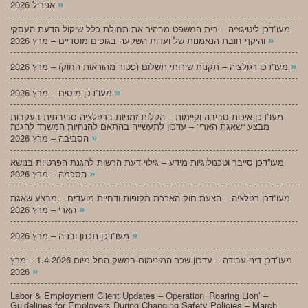
»
אפריל 2026
מעו”דכן ליטיגציה – בית המשפט מבהיר את תחולת כלל שיקול הדעת העסקי
»
והיקף חובת הנאמנות של ועדות השקעה בגופים מוסדיים – מרץ 2026
»
מעו”דכן רגולציה – תקנות שירותי תשלום (פטור מהוראות החוק) – מרץ 2026
»
מעו”דכן מיסים – מרץ 2026
מעו”דכן איכות סביבה וקיימות – הקלות זמניות ברגולציה סביבתית בעקבות
מבצע “שאגת הארי” – עדכון לתעשייה בהתאם להנחיות המשרד להגנת
»
הסביבה – מרץ 2026
מעו”דכן סייבר וטכנולוגיות מידע – גילוי דעת הרשות להגנת הפרטיות בנושא
»
הסכמה – מרץ 2026
מעו”דכן רגולציה – הצעת חוק הארכת תקופות ודחיית מועדים – מבצע שאגת
»
הארי – מרץ 2026
»
מעו”דכן תכנון ובניה – מרץ 2026
מעו”דכן דיני עבודה – עדכון שכר המינימום במשק החל מיום 1.4.2026 – מרץ
»
2026
Labor & Employment Client Updates – Operation ‘Roaring Lion’ –
Guidelines for Employers During Changing Safety Policies – March