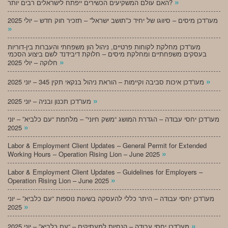
»
האם עולם המשקיעים הכשירים ייפתח לישראלים רבים יותר?
מעו”דכן מיסים – סיווגו של יחיד כ”תושב ישראל” – תזכיר חוק חדש – יולי 2025
»
מעו”דכן מחלקת לקוחות פרטיים, ניהול הון משפחתי והעברות בין-דוריות
בעסקים משפחתיים ומחלקת מיסים – חלוקת דיבידנד לשם ביצוע הסכמי
»
חלוקה – יולי 2025
»
מעו”דכן איכות סביבה וקיימות – הוראת ניהול בנקאי תקין 345 – יוני 2025
»
מעו”דכן תכנון ובניה – יוני 2025
מעו”דכן יחסי עבודה – הגדרת המושג “משק חיוני” – מלחמת “עם כלביא” – יוני
»
2025
Labor & Employment Client Updates – General Permit for Extended
»
Working Hours – Operation Rising Lion – June 2025
Labor & Employment Client Updates – Guidelines for Employers –
»
Operation Rising Lion – June 2025
מעו”דכן יחסי עבודה – היתר כללי להעסקה בשעות נוספות “עם כלביא” – יוני
»
2025
»
מעו”דכן יחסי עבודה – הנחיות למעסיקים – “עם כלביא” – יוני 2025