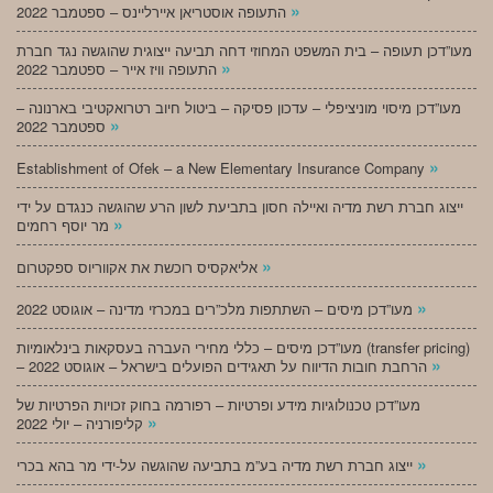
»
התעופה אוסטריאן איירליינס – ספטמבר 2022
מעו”דכן תעופה – בית המשפט המחוזי דחה תביעה ייצוגית שהוגשה נגד חברת
»
התעופה וויז אייר – ספטמבר 2022
מעו”דכן מיסוי מוניציפלי – עדכון פסיקה – ביטול חיוב רטרואקטיבי בארנונה –
»
ספטמבר 2022
»
Establishment of Ofek – a New Elementary Insurance Company
ייצוג חברת רשת מדיה ואיילה חסון בתביעת לשון הרע שהוגשה כנגדם על ידי
»
מר יוסף רחמים
»
אליאקסיס רוכשת את אקווריוס ספקטרום
»
מעו”דכן מיסים – השתתפות מלכ”רים במכרזי מדינה – אוגוסט 2022
מעו”דכן מיסים – כללי מחירי העברה בעסקאות בינלאומיות (transfer pricing)
»
– הרחבת חובות הדיווח על תאגידים הפועלים בישראל – אוגוסט 2022
מעו”דכן טכנולוגיות מידע ופרטיות – רפורמה בחוק זכויות הפרטיות של
»
קליפורניה – יולי 2022
»
ייצוג חברת רשת מדיה בע”מ בתביעה שהוגשה על-ידי מר בהא בכרי