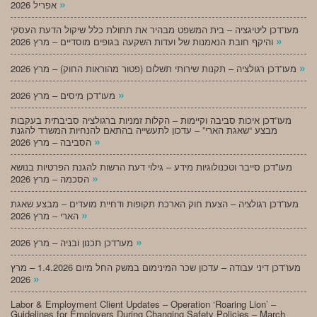
»
אפריל 2026
מעו”דכן ליטיגציה – בית המשפט מבהיר את תחולת כלל שיקול הדעת העסקי
»
והיקף חובת הנאמנות של ועדות השקעה בגופים מוסדיים – מרץ 2026
»
מעו”דכן רגולציה – תקנות שירותי תשלום (פטור מהוראות החוק) – מרץ 2026
»
מעו”דכן מיסים – מרץ 2026
מעו”דכן איכות סביבה וקיימות – הקלות זמניות ברגולציה סביבתית בעקבות
מבצע “שאגת הארי” – עדכון לתעשייה בהתאם להנחיות המשרד להגנת
»
הסביבה – מרץ 2026
מעו”דכן סייבר וטכנולוגיות מידע – גילוי דעת הרשות להגנת הפרטיות בנושא
»
הסכמה – מרץ 2026
מעו”דכן רגולציה – הצעת חוק הארכת תקופות ודחיית מועדים – מבצע שאגת
»
הארי – מרץ 2026
»
מעו”דכן תכנון ובניה – מרץ 2026
מעו”דכן דיני עבודה – עדכון שכר המינימום במשק החל מיום 1.4.2026 – מרץ
»
2026
Labor & Employment Client Updates – Operation ‘Roaring Lion’ –
Guidelines for Employers During Changing Safety Policies – March