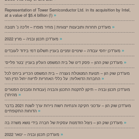
Representation of Tower Semiconductor Ltd. in its acquisition by Intel,
»
at a value of $5.4 billion (!)
»
מעו”דכן תחרות ותובענות ייצוגיות | מחיר מופרז – זליכה נ’ תנובה
»
מעו”דכן תכנון ובניה – מרץ 2022
»
מעו”דכן יחסי עבודה – שינויים זמניים בעניין תשלום דמי בידוד לעובדים
»
‘מעו”דכן שוק ההון – פסק דינו של בית המשפט העליון בעניין ‘בטר פלייס
מעו”דכן שוק הון – תנועת המטוטלת נעצרה – בית המשפט הכריע ביחס לכל
»
החברות הדואליות: על כללי האחריות לדיווח יחול הדין הזר
מעו”דכן תכנון ובניה – תיקון לתקנות התכנון והבניה (עבודות ומבנים הפטורים
»
מהיתר)
מעו”דכן שוק הון – עדכוני חקיקה והנחיות רשות ניירות ערך לשנת 2021 בדבר
»
הדוחות התקופתיים
»
מעו”דכן שוק הון – ניצול הזדמנות עסקית של חברה בידי נושא משרה בה
»
מעו”דכן תכנון ובניה – ינואר 2022