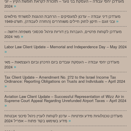
מעו”דכן יחסי עבודה – העסקת בני נוער – תזכורת לקראת חופשת הקיץ – יוני
»
2024
מעו”דכן דיני עבודה – עדכון למעסיקים – הרחבת ההגנות למשרתי מילואים
»
ובני זוגם – תיקון לחוק חיילים משוחררים (החזרה לעבודה), תש”ט-1949
מעו”דכן לקוחות פרטיים, העברות בין דוריות וניהול סכסוכי משפחה וירושה –
»
מאי 2024
Labor Law Client Update – Memorial and Independence Day – May 2024
»
מעו”דכן יחסי עבודה – העסקת עובדים ביום הזיכרון וביום העצמאות – מאי
»
2024
Tax Client Update – Amendment No. 272 to the Israel Income Tax
Ordinance: Reporting Obligations on Trusts and Individuals – April 2024
»
Aviation Law Client Update – Successful Representation of Wizz Air in
Supreme Court Appeal Regarding Unrefunded Airport Taxes – April 2024
»
מעו”דכן טכנולוגיות מידע ופרטיות – עדכון לקוחות לעניין ניהול סיכוני אבטחת
»
מידע בשימוש בקוד פתוח – אפריל 2024