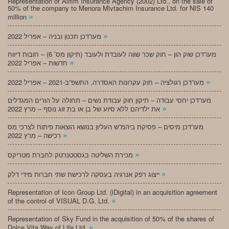
Representation of Alifim Insurance Agency (2002) Ltd., on the sale of
50% of the company to Menora Mivtachim Insurance Ltd. for NIS 140
»
million
»
מעו”דכן תכנון ובניה – אפריל 2022
מעו”דכן שוק הון – חוק שכר שווה לעובדת ולעובד (תיקון מס’ 6) – חובות דיווח
»
חדשות – אפריל 2022
»
מעו”דכן רגולציה – חוק עקרונות האסדרה, התשפ”ב-2021 – אפריל 2022
מעו”דכן יחסי עבודה – תיקון חוק עבודת נשים – תחולה על הורים המגדלים
»
את ילדיהם ללא סיוע של בן או בת זוג נוסף – מרץ 2022
מעו”דכן מיסים – פסיקת ביהמ”ש העליון בנושא הוצאות פיתוח לצרכי מס
»
רכישה – מרץ 2022
»
מכירת השליטה בגסטטנרטק לחברת מטריקס
»
ייצוג רפק אנרגיה בעסקה לרכישת שתי חברות מידי דלק
Representation of Icon Group Ltd. (iDigital) in an acquisition agreement
»
of the control of VISUAL D.G. Ltd.
Representation of Sky Fund in the acquisition of 50% of the shares of
»
Dolce Vita Way of Life Ltd.