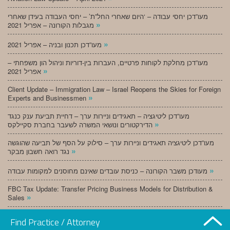
מעו”דכן יחסי עבודה – ‘היום שאחרי החל”ת’ – יחסי העבודה בעידן שאחרי
»
מגבלות הקורונה – אפריל 2021
»
מעו”דכן תכנון ובניה – אפריל 2021
מעו”דכן מחלקת לקוחות פרטיים, העברות בין-דוריות וניהול הון משפחתי –
»
אפריל 2021
Client Update – Immigration Law – Israel Reopens the Skies for Foreign
»
Experts and Businessmen
מעו”דכן ליטיגציה – תאגידים וניירות ערך – דחיית תביעת ענק כנגד
»
הדירקטורים ונושאי המשרה לשעבר בחברת סקיילקס
מעו”דכן ליטיגציה תאגידים וניירות ערך – סילוק על הסף של תביעה שהוגשה
»
נגד רואה חשבון מבקר
»
מעודכן משבר הקורונה – כניסת עובדים שאינם מחוסנים למקומות עבודה
FBC Tax Update: Transfer Pricing Business Models for Distribution &
»
Sales
»
מעו”דכן תכנון ובניה – מרץ 2021
Find Practice / Attorney