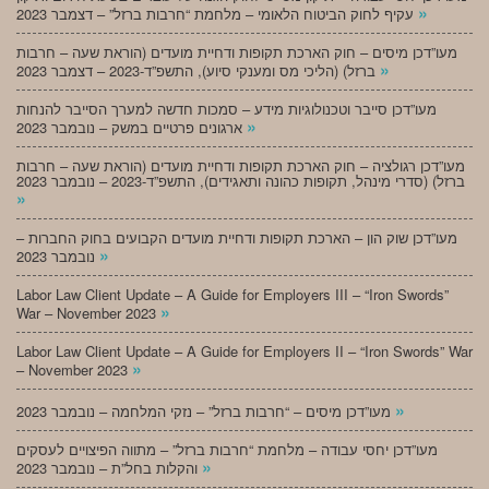
»
עקיף לחוק הביטוח הלאומי – מלחמת “חרבות ברזל” – דצמבר 2023
מעו”דכן מיסים – חוק הארכת תקופות ודחיית מועדים (הוראת שעה – חרבות
»
ברזל) (הליכי מס ומענקי סיוע), התשפ”ד-2023 – דצמבר 2023
מעו”דכן סייבר וטכנולוגיות מידע – סמכות חדשה למערך הסייבר להנחות
»
ארגונים פרטיים במשק – נובמבר 2023
מעו”דכן רגולציה – חוק הארכת תקופות ודחיית מועדים (הוראת שעה – חרבות
ברזל) (סדרי מינהל, תקופות כהונה ותאגידים), התשפ”ד-2023 – נובמבר 2023
»
מעו”דכן שוק הון – הארכת תקופות ודחיית מועדים הקבועים בחוק החברות –
»
נובמבר 2023
Labor Law Client Update – A Guide for Employers III – “Iron Swords”
»
War – November 2023
Labor Law Client Update – A Guide for Employers II – “Iron Swords” War
»
– November 2023
»
מעו”דכן מיסים – “חרבות ברזל” – נזקי המלחמה – נובמבר 2023
מעו”דכן יחסי עבודה – מלחמת “חרבות ברזל” – מתווה הפיצויים לעסקים
»
והקלות בחל”ת – נובמבר 2023