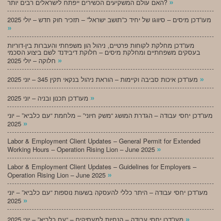
»
האם עולם המשקיעים הכשירים ייפתח לישראלים רבים יותר?
מעו”דכן מיסים – סיווגו של יחיד כ”תושב ישראל” – תזכיר חוק חדש – יולי 2025
»
מעו”דכן מחלקת לקוחות פרטיים, ניהול הון משפחתי והעברות בין-דוריות
בעסקים משפחתיים ומחלקת מיסים – חלוקת דיבידנד לשם ביצוע הסכמי
»
חלוקה – יולי 2025
»
מעו”דכן איכות סביבה וקיימות – הוראת ניהול בנקאי תקין 345 – יוני 2025
»
מעו”דכן תכנון ובניה – יוני 2025
מעו”דכן יחסי עבודה – הגדרת המושג “משק חיוני” – מלחמת “עם כלביא” – יוני
»
2025
Labor & Employment Client Updates – General Permit for Extended
»
Working Hours – Operation Rising Lion – June 2025
Labor & Employment Client Updates – Guidelines for Employers –
»
Operation Rising Lion – June 2025
מעו”דכן יחסי עבודה – היתר כללי להעסקה בשעות נוספות “עם כלביא” – יוני
»
2025
»
מעו”דכן יחסי עבודה – הנחיות למעסיקים – “עם כלביא” – יוני 2025