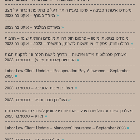
מעו”דכן איכות הסביבה – עדכון בעניין היתרי רעלים בתקופת הכרזה על מצב
»
מיוחד בעורף – אוקטובר 2023
»
מעו”דכן רגולציה – אוקטובר 2023
מעו”דכן בנקאות ומימון – פרסום חוק דחיית מועדים (הוראת שעה – חרבות
»
ברזל) (חוזה, פסק דין או תשלום לרשות), התשפ”ד – 2023 – אוקטובר 2023
מעו”דכן טכנולוגיות מידע ופרטיות – מדריך ליישום תקנה 15 לתקנות הגנת
»
הפרטיות (אבטחת מידע) – ספטמבר 2023
Labor Law Client Update – Recuperation Pay Allowance – September
»
2023
»
מעו”דכן איכות הסביבה – ספטמבר 2023
»
מעו”דכן תכנון ובניה – ספטמבר 2023
מעו”דכן סייבר וטכנולוגיות מידע – אחריות דירקטוריון לסיכוני פרטיות ואבטחת
»
מידע – ספטמבר 2023
»
Labor Law Client Update – Managers’ Insurance – September 2023
»
מעו”דכן שוק הון – ספטמבר 2023