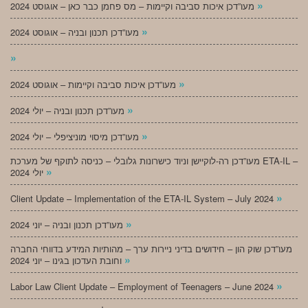
»
מעו”דכן איכות סביבה וקיימות – מס פחמן כבר כאן – אוגוסט 2024
»
מעו”דכן תכנון ובניה – אוגוסט 2024
»
»
מעו”דכן איכות סביבה וקיימות – אוגוסט 2024
»
מעו”דכן תכנון ובניה – יולי 2024
»
מעו”דכן מיסוי מוניציפלי – יולי 2024
מעו”דכן רה-לוקיישן וניוד כישרונות גלובלי – כניסה לתוקף של מערכת ETA-IL –
»
יולי 2024
»
Client Update – Implementation of the ETA-IL System – July 2024
»
מעו”דכן תכנון ובניה – יוני 2024
מעו”דכן שוק הון – חידושים בדיני ניירות ערך – מהותיות המידע בדווחי החברה
»
וחובת העדכון בגינו – יוני 2024
»
Labor Law Client Update – Employment of Teenagers – June 2024