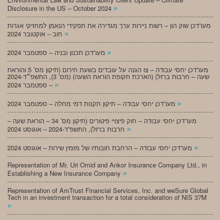
»
Disclosure in the US – October 2024
מעו”דכן שוק הון – רשות ניירות ערך מגדירה את תפקידי הנאמן למחזיקי אגרות
»
חוב – אוקטובר 2024
»
מעו”דכן תכנון ובניה – ספטמבר 2024
מעו”דכן יחסי עבודה – צו הגנה על עובדים בשעת חירום (תיקון מס’ 5 והוראת
שעה – חרבות ברזל) (הארכת תקופת הוראת השעה) (מס’ 3), התשפ״ד-2024
»
– ספטמבר 2024
»
מעו”דכן יחסי עבודה – תיקון תקנות דמי מחלה – ספטמבר 2024
מעו”דכן יחסי עבודה – חוק פיצויי פיטורים (תיקון מס’ 34 – הוראת שעה –
»
חרבות ברזל), התשפ”ד-2024 – אוגוסט 2024
»
מעו”דכן יחסי עבודה – הרחבת חובותיו של מזמין שירות – אוגוסט 2024
Representation of Mr. Uri Omid and Ankor Insurance Company Ltd., in
»
Establishing a New Insurance Company
Representation of AmTrust Financial Services, Inc. and weSure Global
Tech in an investment transaction for a total consideration of NIS 37M
»