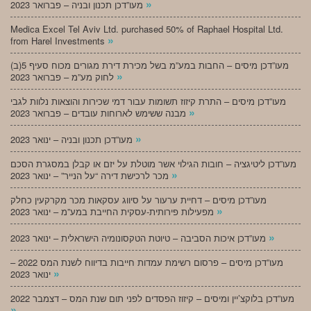
»
מעו”דכן תכנון ובניה – פברואר 2023
Medica Excel Tel Aviv Ltd. purchased 50% of Raphael Hospital Ltd.
»
from Harel Investments
מעו”דכן מיסים – החבות במע”מ בשל מכירת דירת מגורים מכוח סעיף 5(ב)
»
לחוק מע”מ – פברואר 2023
מעו”דכן מיסים – התרת קיזוז תשומות עבור דמי שכירות והוצאות נלוות לגבי
»
מבנה ששימש לארוחות עובדים – פברואר 2023
»
מעו”דכן תכנון ובניה – ינואר 2023
מעו”דכן ליטיגציה – חובות הגילוי אשר מוטלת על יזם או קבלן במסגרת הסכם
»
מכר לרכישת דירה “על הנייר” – ינואר 2023
מעו”דכן מיסים – דחיית ערעור על סיווג עסקאות מכר מקרקעין כחלק
»
מפעילות פירותית-עסקית החייבת במע”מ – ינואר 2023
»
מעו”דכן איכות הסביבה – טיוטת הטקסונומיה הישראלית – ינואר 2023
מעו”דכן מיסים – פרסום רשימת עמדות חייבות בדיווח לשנת המס 2022 –
»
ינואר 2023
מעו”דכן בלוקצ’יין ומיסים – קיזוז הפסדים לפני תום שנת המס – דצמבר 2022
»