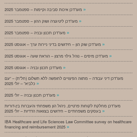
»
מעו”דכן איכות סביבה וקיימות – ספטמבר 2025
»
מעו”דכן ליטיגציה ושוק ההון – ספטמבר 2025
»
מעו”דכן תכנון ובניה – ספטמבר 2025
»
מעו”דכן שוק הון – חידושים בדיני ניירות ערך – אוגוסט 2025
»
מעו”דכן מיסים – נוהל גילוי מרצון – הוראת שעה – אוגוסט 2025
»
מעו”דכן תכנון ובניה – אוגוסט 2025
מעו”דכן דיני עבודה – מתווה הפיצויים לחופשה ללא תשלום (חל”ת) – “עם
»
כלביא” – יולי 2025
»
מעו”דכן תכנון ובניה – יולי 2025
מעו”דכן מחלקת לקוחות פרטיים, ניהול הון משפחתי והעברות בין-דוריות
»
בעסקים משפחתיים – חידושים בצוואות הדדיות – יולי 2025
IBA Healthcare and Life Sciences Law Committee survey on healthcare
»
financing and reimbursement 2025