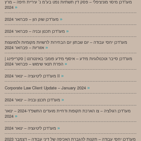
מעו”דכן מיסוי מוניציפלי – פסק דין תשתיות נפט בע”מ נ’ עיריית חיפה – מרץ
»
2024
»
מעו”דכן שוק הון – פברואר 2024
»
מעו”דכן תכנון ובניה – פברואר 2024
מעו”דכן יחסי עבודה – יום שבתון יום הבחירות לרשויות מקומיות ולמועצות
»
אזוריות – פברואר 2024
מעו”דכן סייבר וטכנולוגיות מידע – איסוף מידע פומבי באינטרנט | סקרייפינג |
»
הפרת תנאי שימוש – פברואר 2024
»
מעו”דכן ליטיגציה – ינואר 2024 II
»
Corporate Law Client Update – January 2024
»
מעו”דכן תכנון ובניה – ינואר 2024
מעו”דכן רגולציה – צו הארכת תקופות ודחיית מועדים התשפ”ד-2024 – ינואר
»
2024
»
מעו”דכן ליטיגציה – ינואר 2024
מעו”דכן יחסי עבודה – תקנות להגברת האכיפה של דיני עבודה – דצמבר 2023