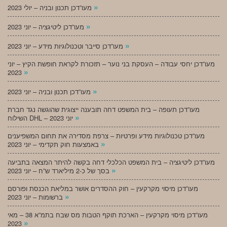
»
מעו”דכן תכנון ובניה – יולי 2023
»
מעו”דכן ליטיגציה – יוני 2023
»
מעו”דכן סייבר וטכנולוגיות מידע – יוני 2023
מעו”דכן יחסי עבודה – העסקת בני נוער – תזכורת לקראת חופשת הקיץ – יוני
»
2023
»
מעו”דכן תכנון ובניה – יוני 2023
מעו”דכן תעופה – בית המשפט דחה תובענה ייצוגית שהוגשה נגד חברת
»
השילוח DHL – יוני 2023
מעו”דכן טכנולוגיות מידע ופרטיות – צרפת מסדירה את תחום המשפיענים
»
באמצעות חוק תקדימי – יוני 2023
מעו”דכן ליטיגציה – בית המשפט הכלכלי דחה בקשה להיתר המצאה בתביעה
»
בסך של כ-2 מיליארד ש”ח – יוני 2023
מעו”דכן מיסוי מקרקעין – חוק ההסדרים אושר במליאת הכנסת ופורסם
»
ברשומות – יוני 2023
מעו”דכן מיסוי מקרקעין – הארכת תוקף הטבות מס שבח בתמ”א 38 – מאי
»
2023