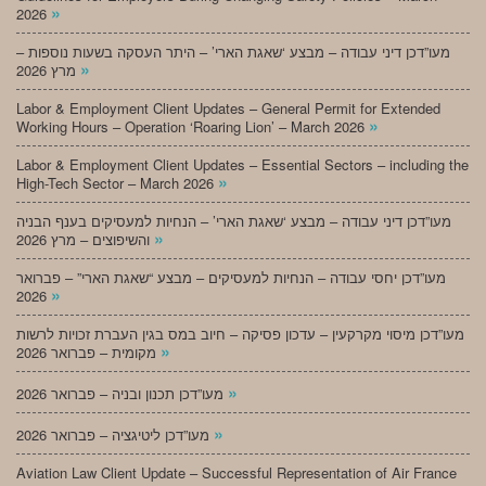
»
2026
מעו”דכן דיני עבודה – מבצע ‘שאגת הארי’ – היתר העסקה בשעות נוספות –
»
מרץ 2026
Labor & Employment Client Updates – General Permit for Extended
»
Working Hours – Operation ‘Roaring Lion’ – March 2026
Labor & Employment Client Updates – Essential Sectors – including the
»
High-Tech Sector – March 2026
מעו”דכן דיני עבודה – מבצע ‘שאגת הארי’ – הנחיות למעסיקים בענף הבניה
»
והשיפוצים – מרץ 2026
מעו”דכן יחסי עבודה – הנחיות למעסיקים – מבצע “שאגת הארי” – פברואר
»
2026
מעו”דכן מיסוי מקרקעין – עדכון פסיקה – חיוב במס בגין העברת זכויות לרשות
»
מקומית – פברואר 2026
»
מעו”דכן תכנון ובניה – פברואר 2026
»
מעו”דכן ליטיגציה – פברואר 2026
Aviation Law Client Update – Successful Representation of Air France