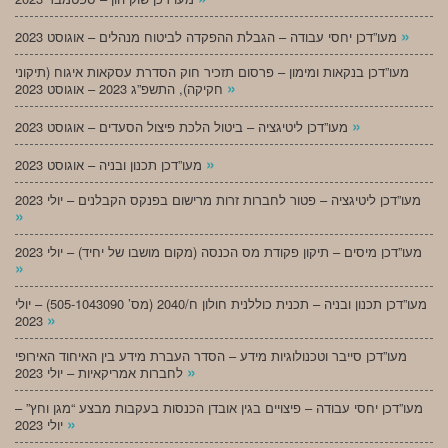
»
מעו”דכן יחסי עבודה – הגבלת ההפקדה לביטוח מנהלים – אוגוסט 2023
מעו”דכן בנקאות ומימון – פרסום תזכיר חוק הסדרת עסקאות איגוח (תיקוני
»
חקיקה), התשפ”ג 2023 – אוגוסט 2023
»
מעו”דכן ליטיגציה – ביטול הלכת פיצול הסעדים – אוגוסט 2023
»
מעו”דכן תכנון ובניה – אוגוסט 2023
מעו”דכן ליטיגציה – פטור לחברות זרות מרישום בפנקס הקבלנים – יולי 2023
»
מעו”דכן מיסים – תיקון פקודת מס הכנסה (מקום מושבו של יחיד) – יולי 2023
»
מעו”דכן תכנון ובניה – תכנית כוללנית חולון ח/2040 (מס’ 505-1043090) – יולי
»
2023
מעו”דכן סייבר וטכנולוגיות מידע – הסדר העברת מידע בין האיחוד האירופי
»
לחברות אמריקאיות – יולי 2023
מעו”דכן יחסי עבודה – פיצויים בגין אובדן הכנסות בעקבות מבצע “מגן וחץ” –
»
יולי 2023