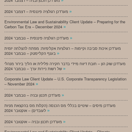
מעו”דכן תכנון ובניה – דצמבר 2024
»
מעו”דכן רגולציה פיננסית – דצמבר 2024
Environmental Law and Sustainability Client Update – Preparing for the
»
Carbon Tax Era – December 2024
»
מעו”דכן רגולציה פיננסית – נובמבר 2024
מעו”דכן איכות סביבה וקיימות – רגולציות אקלימיות: מפתח להצלחה יזמית
»
בענף הקליימטק – נובמבר 2024
מעו”דכן שוק הון – חובת דיווח מיידי בדבר חקירה פלילית או הליך בירור מנהלי
»
של רשות ניירות ערך – נובמבר 2024
Corporate Law Client Update – U.S. Corporate Transparency Legislation
»
– November 2024
»
מעו”דכן תכנון ובניה – נובמבר 2024
מעו”דכן מיסים – שינויים בכללי מס הכנסה (הקלות מס בהקצאת מניות
»
לעובדים) – אוקטובר 2024
»
מעו”דכן תכנון ובניה – אוקטובר 2024
Environmental Law and Sustainability Client Update – Climate