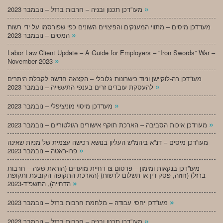
»
מעו”דכן תכנון ובניה – חרבות ברזל – נובמבר 2023
מעו”דכן מיסים – מתווי המענקים והפיצויים השונים כפי שפורסמו על ידי רשות
»
המסים – נובמבר 2023
Labor Law Client Update – A Guide for Employers – “Iron Swords” War –
»
November 2023
מעו”דכן רה-לוקיישן וניוד כישרונות גלובלי – הקצאה חדשה לקבלת היתרים
»
להעסקת עובדים זרים בענפי התעשייה – נובמבר 2023
»
מעו”דכן מיסוי מוניציפלי – נובמבר 2023
»
מעו”דכן איכות הסביבה – הארכת תוקף אישורים רגולטוריים – נובמבר 2023
מעו”דכן מיסים – דנ”א ביהמ”ש העליון בנושא רכישה עצמית של מניות שאינה
»
פרו-ראטה – נובמבר 2023
מעו”דכן בנקאות ומימון – פרסום צו דחיית מועדים (הוראת שעה – חרבות
ברזל) (חוזה, פסק דין או תשלום לרשות) (הארכת התקופה הקובעת ותקופת
»
הדחייה), התשפ”ד-2023
»
מעו”דכן יחסי עבודה – מלחמת חרבות ברזל – נובמבר 2023
»
מעו”דכן תכנון ובניה – חרבות ברזל – נובמבר 2023