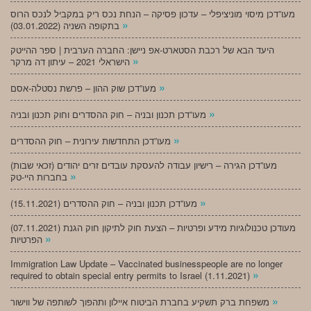
מעו”דכן מיסוי מוניציפלי – עדכון פסיקה – הנחת נכס ריק במקביל לנכס הרוס
»
בתקופה השניה (03.01.2022)
היעד הבא של רכבת הסטארט-אפ ניישן: החברה הערבית | ספר ההייטק
»
הישראלי 2021 – עיתון דה מרקר
»
מעו”דכן שוק ההון – פרשת נסטלה-אסם
»
מעו”דכן תכנון ובניה – חוק ההסדרים וחוק תכנון ובניה
»
מעו”דכן התחדשות עירונית – חוק ההסדרים
מעו”דכן הגירה – רישיון עבודה להעסקת עובדים זרים יהודים (זכאי שבות)
»
בחברות היי-טק
»
מעו”דכן תכנון ובניה – חוק ההסדרים (15.11.2021)
(07.11.2021) מעודכן טכנולוגיות מידע ופרטיות – הצעת חוק לתיקון חוק הגנת
»
הפרטיות
Immigration Law Update – Vaccinated businesspeople are no longer
»
required to obtain special entry permits to Israel (1.11.2021)
»
משפחת ברק תשקיע בחברת הביטוח איילון ותהפוך לשותפה של ווישור