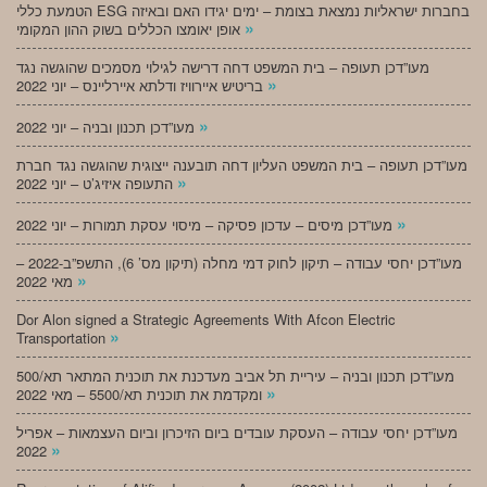
הטמעת כללי ESG בחברות ישראליות נמצאת בצומת – ימים יגידו האם ובאיזה
»
אופן יאומצו הכללים בשוק ההון המקומי
מעו”דכן תעופה – בית המשפט דחה דרישה לגילוי מסמכים שהוגשה נגד
»
בריטיש איירוויז ודלתא איירליינס – יוני 2022
»
מעו”דכן תכנון ובניה – יוני 2022
מעו”דכן תעופה – בית המשפט העליון דחה תובענה ייצוגית שהוגשה נגד חברת
»
התעופה איזיג’ט – יוני 2022
»
מעו”דכן מיסים – עדכון פסיקה – מיסוי עסקת תמורות – יוני 2022
מעו”דכן יחסי עבודה – תיקון לחוק דמי מחלה (תיקון מס’ 6), התשפ”ב-2022 –
»
מאי 2022
Dor Alon signed a Strategic Agreements With Afcon Electric
»
Transportation
מעו”דכן תכנון ובניה – עיריית תל אביב מעדכנת את תוכנית המתאר תא/500
»
ומקדמת את תוכנית תא/5500 – מאי 2022
מעו”דכן יחסי עבודה – העסקת עובדים ביום הזיכרון וביום העצמאות – אפריל
»
2022