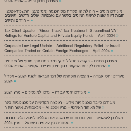
»
מעו”דכן תכנון ובניה – אפריל 2024
;מעו”דכן מיסים – חוק לתיקון פקודת מס הכנסה (מס’ 272), התשפ”ד-2024:
חובות דיווח שונות לרשות המיסים בקשר עם נאמנויות, עולים חדשים ותושבים
»
חוזרים ותיקים –
Tax Client Update – “Green Track” Tax Treatment: Streamlined VAT
»
Rulings for Venture Capital and Private Equity Funds – April 2024
Corporate Law Legal Update – Additional Regulatory Relief for Israeli
»
Companies Traded on Certain Foreign Exchanges – April 2024
מעו”דכן מיסים – בקשה במסלול ירוק: חיוב במס ערך מוסף של שירותים
»
הניתנים לקרנות השקעה בהון סיכון ופרייבט אקוויטי – אפריל 2024
מעו”דכן יחסי עבודה – הקפאה והפחתה של דמי הבראה לשנת 2024 – אפריל
»
2024
»
מעו”דכן יחסי עבודה – עדכון למעסיקים – מרץ 2024
מעו”דכן סייבר וטכנולוגיות מידע – רגולציה תקדימית על טכנולוגיות בינה
»
מלאכותית: אושר חוק ה – AI של האיחוד האירופי – מרץ 2024
מעו”דכן ליטיגציה – חוק בוררות חדש משנה את הכללים לניהול הליכי בוררות
»
מסחרית בין-לאומית בישראל – מרץ 2024