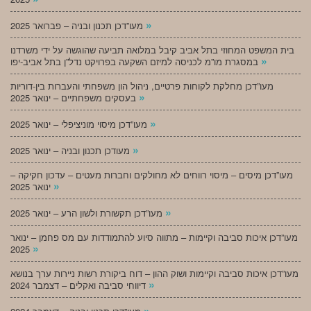
»
מעו”דכן תכנון ובניה – פברואר 2025
בית המשפט המחוזי בתל אביב קיבל במלואה תביעה שהוגשה על ידי משרדנו
»
במסגרת מו”מ לכניסה למיזם השקעה בפרויקט נדל”ן בתל אביב-יפו
מעו”דכן מחלקת לקוחות פרטיים, ניהול הון משפחתי והעברות בין-דוריות
»
בעסקים משפחתיים – ינואר 2025
»
מעו”דכן מיסוי מוניציפלי – ינואר 2025
»
מעודכן תכנון ובניה – ינואר 2025
מעו”דכן מיסים – מיסוי רווחים לא מחולקים וחברות מעטים – עדכון חקיקה –
»
ינואר 2025
»
מעו”דכן תקשורת ולשון הרע – ינואר 2025
מעו”דכן איכות סביבה וקיימות – מתווה סיוע להתמודדות עם מס פחמן – ינואר
»
2025
מעו”דכן איכות סביבה וקיימות ושוק ההון – דוח ביקורת רשות ניירות ערך בנושא
»
דיווחי סביבה ואקלים – דצמבר 2024
»