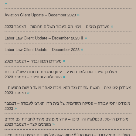
»
»
Aviation Client Update – December 2023
»
מעו”דכן מיסים – זיכויי מס בעבור תשלום תרומות – דצמבר 2023
»
Labor Law Client Update – December 2023 II
»
Labor Law Client Update – December 2023
»
מעו”דכן תכנון ובניה – דצמבר 2023
מעו”דכן סייבר וטכנולוגיות מידע – עיגון סמכויות נרחבות לשב”כ בזירת
»
הטכנולוגיה והסייבר – דצמבר 2023
מעו”דכן ליטיגציה – הגשת עתירה נגד תנאי מכרז לאחר מועד הגשת ההצעות –
»
דצמבר 2023
מעו”דכן יחסי עבודה – פסיקה תקדימית של בית הדין הארצי לעבודה – דצמבר
»
2023
מעו”דכן היי-טק, טכנולוגיה והון סיכון – ערוץ מענקים מהיר לחברות עם תזרים
»
מזומנים קצר – דצמבר 2023
מעו”דכן יחסי עבודה – תיקון מס’ 5 לחוק הגנה על עובדים בשעת חירום ותיקון