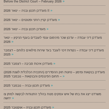
»
Before the District Court – February 2026
»
מעו”דכן תכנון ובניה – ינואר 2026 II
»
מעו”דכן קניין רוחני ופטנטים – ינואר 2026
»
מעודכן תכנון ובניה – ינואר 2026
מעו”דכן דיני עבודה – עדכון שכר מינימום ענפי לעובדים בענף הניקיון – ינואר
»
2026
מעו”דכן דיני עבודה – נקודות זיכוי לעובד בעד שירות מילואים כלוחם – דצמבר
»
2025
»
מעו”דכן איכות סביבה – דצמבר 2025
מעו”דכן בנקאות ומימון – טיוטת חוק ההסדרים (התכנית הכלכלית לשנת 2026)
»
– תחום הפיננסים והבנקאות – נובמבר 2025
»
מעו”דכן תכנון ובניה – נובמבר 2025
משרדנו ייצג את בתו של איש עסקים מנוח בהליך התנגדות לבקשה למתן צו
»
ירושה
»
מעו”דכן תכנון ובניה – אוקטובר 2025