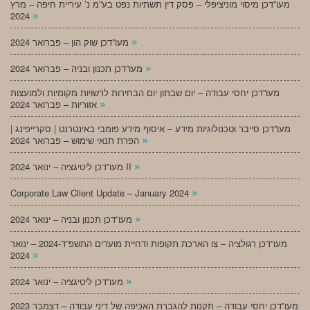
מעו”דכן מיסוי מוניציפלי – פסק דין תשתיות נפט בע”מ נ’ עיריית חיפה – מרץ
»
2024
»
מעו”דכן שוק הון – פברואר 2024
»
מעו”דכן תכנון ובניה – פברואר 2024
מעו”דכן יחסי עבודה – יום שבתון יום הבחירות לרשויות מקומיות ולמועצות
»
אזוריות – פברואר 2024
מעו”דכן סייבר וטכנולוגיות מידע – איסוף מידע פומבי באינטרנט | סקרייפינג |
»
הפרת תנאי שימוש – פברואר 2024
»
מעו”דכן ליטיגציה – ינואר 2024 II
»
Corporate Law Client Update – January 2024
»
מעו”דכן תכנון ובניה – ינואר 2024
מעו”דכן רגולציה – צו הארכת תקופות ודחיית מועדים התשפ”ד-2024 – ינואר
»
2024
»
מעו”דכן ליטיגציה – ינואר 2024
מעו”דכן יחסי עבודה – תקנות להגברת האכיפה של דיני עבודה – דצמבר 2023