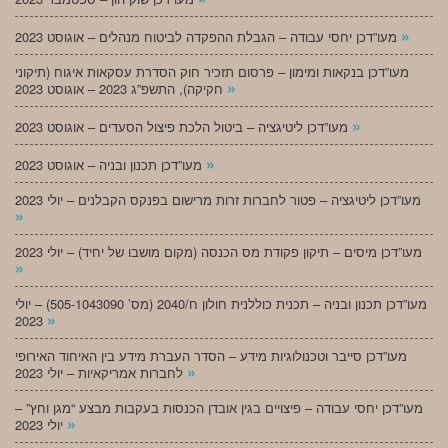
»
מעו”דכן יחסי עבודה – הגבלת ההפקדה לביטוח מנהלים – אוגוסט 2023
מעו”דכן בנקאות ומימון – פרסום תזכיר חוק הסדרת עסקאות איגוח (תיקוני
»
חקיקה), התשפ”ג 2023 – אוגוסט 2023
»
מעו”דכן ליטיגציה – ביטול הלכת פיצול הסעדים – אוגוסט 2023
»
מעו”דכן תכנון ובניה – אוגוסט 2023
מעו”דכן ליטיגציה – פטור לחברות זרות מרישום בפנקס הקבלנים – יולי 2023
»
מעו”דכן מיסים – תיקון פקודת מס הכנסה (מקום מושבו של יחיד) – יולי 2023
»
מעו”דכן תכנון ובניה – תכנית כוללנית חולון ח/2040 (מס’ 505-1043090) – יולי
»
2023
מעו”דכן סייבר וטכנולוגיות מידע – הסדר העברת מידע בין האיחוד האירופי
»
לחברות אמריקאיות – יולי 2023
מעו”דכן יחסי עבודה – פיצויים בגין אובדן הכנסות בעקבות מבצע “מגן וחץ” –
»
יולי 2023