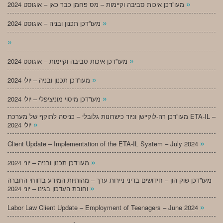
»
מעו”דכן איכות סביבה וקיימות – מס פחמן כבר כאן – אוגוסט 2024
»
מעו”דכן תכנון ובניה – אוגוסט 2024
»
»
מעו”דכן איכות סביבה וקיימות – אוגוסט 2024
»
מעו”דכן תכנון ובניה – יולי 2024
»
מעו”דכן מיסוי מוניציפלי – יולי 2024
מעו”דכן רה-לוקיישן וניוד כישרונות גלובלי – כניסה לתוקף של מערכת ETA-IL –
»
יולי 2024
»
Client Update – Implementation of the ETA-IL System – July 2024
»
מעו”דכן תכנון ובניה – יוני 2024
מעו”דכן שוק הון – חידושים בדיני ניירות ערך – מהותיות המידע בדווחי החברה
»
וחובת העדכון בגינו – יוני 2024
»
Labor Law Client Update – Employment of Teenagers – June 2024