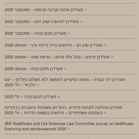
»
מעו”דכן איכות סביבה וקיימות – ספטמבר 2025
»
מעו”דכן ליטיגציה ושוק ההון – ספטמבר 2025
»
מעו”דכן תכנון ובניה – ספטמבר 2025
»
מעו”דכן שוק הון – חידושים בדיני ניירות ערך – אוגוסט 2025
»
מעו”דכן מיסים – נוהל גילוי מרצון – הוראת שעה – אוגוסט 2025
»
מעו”דכן תכנון ובניה – אוגוסט 2025
מעו”דכן דיני עבודה – מתווה הפיצויים לחופשה ללא תשלום (חל”ת) – “עם
»
כלביא” – יולי 2025
»
מעו”דכן תכנון ובניה – יולי 2025
מעו”דכן מחלקת לקוחות פרטיים, ניהול הון משפחתי והעברות בין-דוריות
»
בעסקים משפחתיים – חידושים בצוואות הדדיות – יולי 2025
IBA Healthcare and Life Sciences Law Committee survey on healthcare
»
financing and reimbursement 2025