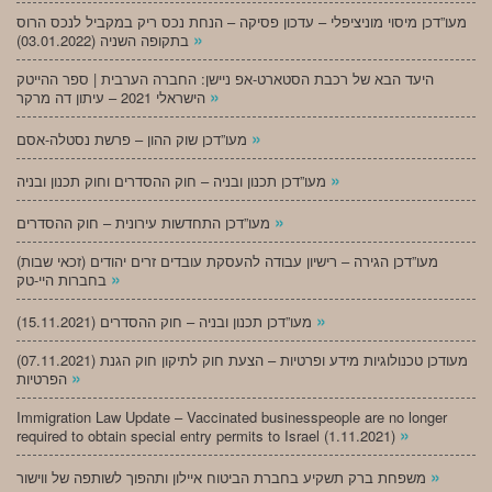
מעו”דכן מיסוי מוניציפלי – עדכון פסיקה – הנחת נכס ריק במקביל לנכס הרוס
»
בתקופה השניה (03.01.2022)
היעד הבא של רכבת הסטארט-אפ ניישן: החברה הערבית | ספר ההייטק
»
הישראלי 2021 – עיתון דה מרקר
»
מעו”דכן שוק ההון – פרשת נסטלה-אסם
»
מעו”דכן תכנון ובניה – חוק ההסדרים וחוק תכנון ובניה
»
מעו”דכן התחדשות עירונית – חוק ההסדרים
מעו”דכן הגירה – רישיון עבודה להעסקת עובדים זרים יהודים (זכאי שבות)
»
בחברות היי-טק
»
מעו”דכן תכנון ובניה – חוק ההסדרים (15.11.2021)
(07.11.2021) מעודכן טכנולוגיות מידע ופרטיות – הצעת חוק לתיקון חוק הגנת
»
הפרטיות
Immigration Law Update – Vaccinated businesspeople are no longer
»
required to obtain special entry permits to Israel (1.11.2021)
»
משפחת ברק תשקיע בחברת הביטוח איילון ותהפוך לשותפה של ווישור