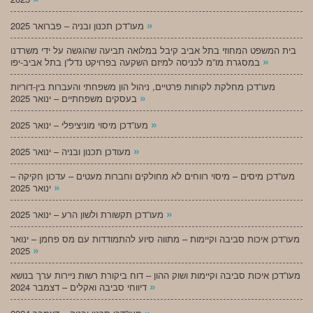
»
מעו”דכן תכנון ובניה – פברואר 2025
בית המשפט המחוזי בתל אביב קיבל במלואה תביעה שהוגשה על ידי משרדנו
»
במסגרת מו”מ לכניסה למיזם השקעה בפרויקט נדל”ן בתל אביב-יפו
מעו”דכן מחלקת לקוחות פרטיים, ניהול הון משפחתי והעברות בין-דוריות
»
בעסקים משפחתיים – ינואר 2025
»
מעו”דכן מיסוי מוניציפלי – ינואר 2025
»
מעודכן תכנון ובניה – ינואר 2025
מעו”דכן מיסים – מיסוי רווחים לא מחולקים וחברות מעטים – עדכון חקיקה –
»
ינואר 2025
»
מעו”דכן תקשורת ולשון הרע – ינואר 2025
מעו”דכן איכות סביבה וקיימות – מתווה סיוע להתמודדות עם מס פחמן – ינואר
»
2025
מעו”דכן איכות סביבה וקיימות ושוק ההון – דוח ביקורת רשות ניירות ערך בנושא
»
דיווחי סביבה ואקלים – דצמבר 2024
»