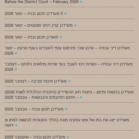
»
Before the District Court – February 2026
»
מעו”דכן תכנון ובניה – ינואר 2026 II
»
מעו”דכן קניין רוחני ופטנטים – ינואר 2026
»
מעודכן תכנון ובניה – ינואר 2026
מעו”דכן דיני עבודה – עדכון שכר מינימום ענפי לעובדים בענף הניקיון – ינואר
»
2026
מעו”דכן דיני עבודה – נקודות זיכוי לעובד בעד שירות מילואים כלוחם – דצמבר
»
2025
»
מעו”דכן איכות סביבה – דצמבר 2025
מעו”דכן בנקאות ומימון – טיוטת חוק ההסדרים (התכנית הכלכלית לשנת 2026)
»
– תחום הפיננסים והבנקאות – נובמבר 2025
»
מעו”דכן תכנון ובניה – נובמבר 2025
משרדנו ייצג את בתו של איש עסקים מנוח בהליך התנגדות לבקשה למתן צו
»
ירושה
»
מעו”דכן תכנון ובניה – אוקטובר 2025