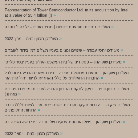
Representation of Tower Semiconductor Ltd. in its acquisition by Intel,
»
at a value of $5.4 billion (!)
»
מעו”דכן תחרות ותובענות ייצוגיות | מחיר מופרז – זליכה נ’ תנובה
»
מעו”דכן תכנון ובניה – מרץ 2022
»
מעו”דכן יחסי עבודה – שינויים זמניים בעניין תשלום דמי בידוד לעובדים
»
‘מעו”דכן שוק ההון – פסק דינו של בית המשפט העליון בעניין ‘בטר פלייס
מעו”דכן שוק הון – תנועת המטוטלת נעצרה – בית המשפט הכריע ביחס לכל
»
החברות הדואליות: על כללי האחריות לדיווח יחול הדין הזר
מעו”דכן תכנון ובניה – תיקון לתקנות התכנון והבניה (עבודות ומבנים הפטורים
»
מהיתר)
מעו”דכן שוק הון – עדכוני חקיקה והנחיות רשות ניירות ערך לשנת 2021 בדבר
»
הדוחות התקופתיים
»
מעו”דכן שוק הון – ניצול הזדמנות עסקית של חברה בידי נושא משרה בה
»
מעו”דכן תכנון ובניה – ינואר 2022