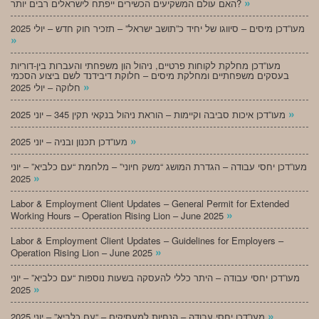
»
האם עולם המשקיעים הכשירים ייפתח לישראלים רבים יותר?
מעו”דכן מיסים – סיווגו של יחיד כ”תושב ישראל” – תזכיר חוק חדש – יולי 2025
»
מעו”דכן מחלקת לקוחות פרטיים, ניהול הון משפחתי והעברות בין-דוריות
בעסקים משפחתיים ומחלקת מיסים – חלוקת דיבידנד לשם ביצוע הסכמי
»
חלוקה – יולי 2025
»
מעו”דכן איכות סביבה וקיימות – הוראת ניהול בנקאי תקין 345 – יוני 2025
»
מעו”דכן תכנון ובניה – יוני 2025
מעו”דכן יחסי עבודה – הגדרת המושג “משק חיוני” – מלחמת “עם כלביא” – יוני
»
2025
Labor & Employment Client Updates – General Permit for Extended
»
Working Hours – Operation Rising Lion – June 2025
Labor & Employment Client Updates – Guidelines for Employers –
»
Operation Rising Lion – June 2025
מעו”דכן יחסי עבודה – היתר כללי להעסקה בשעות נוספות “עם כלביא” – יוני
»
2025
»
מעו”דכן יחסי עבודה – הנחיות למעסיקים – “עם כלביא” – יוני 2025