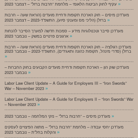
»
עקיף לחוק הביטוח הלאומי – מלחמת “חרבות ברזל” – דצמבר 2023
מעו”דכן מיסים – חוק הארכת תקופות ודחיית מועדים (הוראת שעה – חרבות
»
ברזל) (הליכי מס ומענקי סיוע), התשפ”ד-2023 – דצמבר 2023
מעו”דכן סייבר וטכנולוגיות מידע – סמכות חדשה למערך הסייבר להנחות
»
ארגונים פרטיים במשק – נובמבר 2023
מעו”דכן רגולציה – חוק הארכת תקופות ודחיית מועדים (הוראת שעה – חרבות
ברזל) (סדרי מינהל, תקופות כהונה ותאגידים), התשפ”ד-2023 – נובמבר 2023
»
מעו”דכן שוק הון – הארכת תקופות ודחיית מועדים הקבועים בחוק החברות –
»
נובמבר 2023
Labor Law Client Update – A Guide for Employers III – “Iron Swords”
»
War – November 2023
Labor Law Client Update – A Guide for Employers II – “Iron Swords” War
»
– November 2023
»
מעו”דכן מיסים – “חרבות ברזל” – נזקי המלחמה – נובמבר 2023
מעו”דכן יחסי עבודה – מלחמת “חרבות ברזל” – מתווה הפיצויים לעסקים
»
והקלות בחל”ת – נובמבר 2023