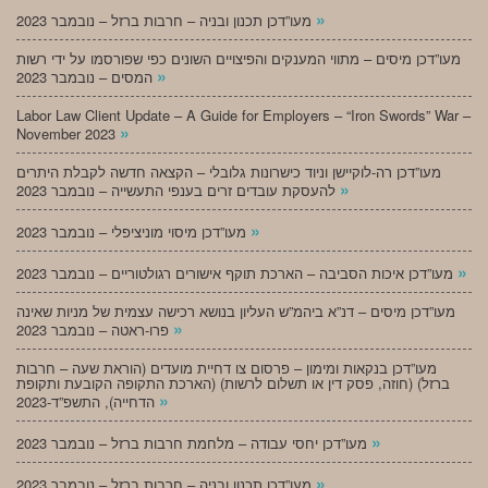
»
מעו”דכן תכנון ובניה – חרבות ברזל – נובמבר 2023
מעו”דכן מיסים – מתווי המענקים והפיצויים השונים כפי שפורסמו על ידי רשות
»
המסים – נובמבר 2023
Labor Law Client Update – A Guide for Employers – “Iron Swords” War –
»
November 2023
מעו”דכן רה-לוקיישן וניוד כישרונות גלובלי – הקצאה חדשה לקבלת היתרים
»
להעסקת עובדים זרים בענפי התעשייה – נובמבר 2023
»
מעו”דכן מיסוי מוניציפלי – נובמבר 2023
»
מעו”דכן איכות הסביבה – הארכת תוקף אישורים רגולטוריים – נובמבר 2023
מעו”דכן מיסים – דנ”א ביהמ”ש העליון בנושא רכישה עצמית של מניות שאינה
»
פרו-ראטה – נובמבר 2023
מעו”דכן בנקאות ומימון – פרסום צו דחיית מועדים (הוראת שעה – חרבות
ברזל) (חוזה, פסק דין או תשלום לרשות) (הארכת התקופה הקובעת ותקופת
»
הדחייה), התשפ”ד-2023
»
מעו”דכן יחסי עבודה – מלחמת חרבות ברזל – נובמבר 2023
»
מעו”דכן תכנון ובניה – חרבות ברזל – נובמבר 2023