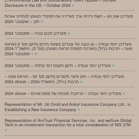
»
Disclosure in the US – October 2024
מעו”דכן שוק הון – רשות ניירות ערך מגדירה את תפקידי הנאמן למחזיקי אגרות
»
חוב – אוקטובר 2024
»
מעו”דכן תכנון ובניה – ספטמבר 2024
מעו”דכן יחסי עבודה – צו הגנה על עובדים בשעת חירום (תיקון מס’ 5 והוראת
שעה – חרבות ברזל) (הארכת תקופת הוראת השעה) (מס’ 3), התשפ״ד-2024
»
– ספטמבר 2024
»
מעו”דכן יחסי עבודה – תיקון תקנות דמי מחלה – ספטמבר 2024
מעו”דכן יחסי עבודה – חוק פיצויי פיטורים (תיקון מס’ 34 – הוראת שעה –
»
חרבות ברזל), התשפ”ד-2024 – אוגוסט 2024
»
מעו”דכן יחסי עבודה – הרחבת חובותיו של מזמין שירות – אוגוסט 2024
Representation of Mr. Uri Omid and Ankor Insurance Company Ltd., in
»
Establishing a New Insurance Company
Representation of AmTrust Financial Services, Inc. and weSure Global
Tech in an investment transaction for a total consideration of NIS 37M
»