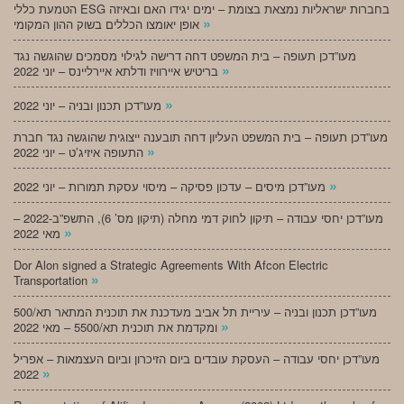
הטמעת כללי ESG בחברות ישראליות נמצאת בצומת – ימים יגידו האם ובאיזה
»
אופן יאומצו הכללים בשוק ההון המקומי
מעו”דכן תעופה – בית המשפט דחה דרישה לגילוי מסמכים שהוגשה נגד
»
בריטיש איירוויז ודלתא איירליינס – יוני 2022
»
מעו”דכן תכנון ובניה – יוני 2022
מעו”דכן תעופה – בית המשפט העליון דחה תובענה ייצוגית שהוגשה נגד חברת
»
התעופה איזיג’ט – יוני 2022
»
מעו”דכן מיסים – עדכון פסיקה – מיסוי עסקת תמורות – יוני 2022
מעו”דכן יחסי עבודה – תיקון לחוק דמי מחלה (תיקון מס’ 6), התשפ”ב-2022 –
»
מאי 2022
Dor Alon signed a Strategic Agreements With Afcon Electric
»
Transportation
מעו”דכן תכנון ובניה – עיריית תל אביב מעדכנת את תוכנית המתאר תא/500
»
ומקדמת את תוכנית תא/5500 – מאי 2022
מעו”דכן יחסי עבודה – העסקת עובדים ביום הזיכרון וביום העצמאות – אפריל
»
2022