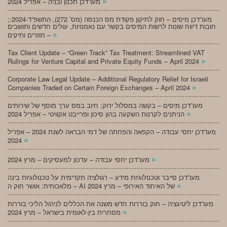
»
מעו”דכן תכנון ובניה – אפריל 2024
;מעו”דכן מיסים – חוק לתיקון פקודת מס הכנסה (מס’ 272), התשפ”ד-2024:
חובות דיווח שונות לרשות המיסים בקשר עם נאמנויות, עולים חדשים ותושבים
»
חוזרים ותיקים –
Tax Client Update – “Green Track” Tax Treatment: Streamlined VAT
»
Rulings for Venture Capital and Private Equity Funds – April 2024
Corporate Law Legal Update – Additional Regulatory Relief for Israeli
»
Companies Traded on Certain Foreign Exchanges – April 2024
מעו”דכן מיסים – בקשה במסלול ירוק: חיוב במס ערך מוסף של שירותים
»
הניתנים לקרנות השקעה בהון סיכון ופרייבט אקוויטי – אפריל 2024
מעו”דכן יחסי עבודה – הקפאה והפחתה של דמי הבראה לשנת 2024 – אפריל
»
2024
»
מעו”דכן יחסי עבודה – עדכון למעסיקים – מרץ 2024
מעו”דכן סייבר וטכנולוגיות מידע – רגולציה תקדימית על טכנולוגיות בינה
»
מלאכותית: אושר חוק ה – AI של האיחוד האירופי – מרץ 2024
מעו”דכן ליטיגציה – חוק בוררות חדש משנה את הכללים לניהול הליכי בוררות
»
מסחרית בין-לאומית בישראל – מרץ 2024