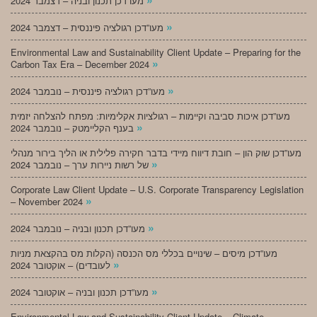
מעו”דכן תכנון ובניה – דצמבר 2024
»
מעו”דכן רגולציה פיננסית – דצמבר 2024
Environmental Law and Sustainability Client Update – Preparing for the
»
Carbon Tax Era – December 2024
»
מעו”דכן רגולציה פיננסית – נובמבר 2024
מעו”דכן איכות סביבה וקיימות – רגולציות אקלימיות: מפתח להצלחה יזמית
»
בענף הקליימטק – נובמבר 2024
מעו”דכן שוק הון – חובת דיווח מיידי בדבר חקירה פלילית או הליך בירור מנהלי
»
של רשות ניירות ערך – נובמבר 2024
Corporate Law Client Update – U.S. Corporate Transparency Legislation
»
– November 2024
»
מעו”דכן תכנון ובניה – נובמבר 2024
מעו”דכן מיסים – שינויים בכללי מס הכנסה (הקלות מס בהקצאת מניות
»
לעובדים) – אוקטובר 2024
»
מעו”דכן תכנון ובניה – אוקטובר 2024
Environmental Law and Sustainability Client Update – Climate