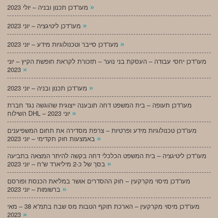
»
מעו”דכן תכנון ובניה – יולי 2023
»
מעו”דכן ליטיגציה – יוני 2023
»
מעו”דכן סייבר וטכנולוגיות מידע – יוני 2023
מעו”דכן יחסי עבודה – העסקת בני נוער – תזכורת לקראת חופשת הקיץ – יוני
»
2023
»
מעו”דכן תכנון ובניה – יוני 2023
מעו”דכן תעופה – בית המשפט דחה תובענה ייצוגית שהוגשה נגד חברת
»
השילוח DHL – יוני 2023
מעו”דכן טכנולוגיות מידע ופרטיות – צרפת מסדירה את תחום המשפיענים
»
באמצעות חוק תקדימי – יוני 2023
מעו”דכן ליטיגציה – בית המשפט הכלכלי דחה בקשה להיתר המצאה בתביעה
»
בסך של כ-2 מיליארד ש”ח – יוני 2023
מעו”דכן מיסוי מקרקעין – חוק ההסדרים אושר במליאת הכנסת ופורסם
»
ברשומות – יוני 2023
מעו”דכן מיסוי מקרקעין – הארכת תוקף הטבות מס שבח בתמ”א 38 – מאי
»
2023