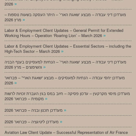
»
2026
מעו”דכן דיני עבודה – מבצע ‘שאגת הארי’ – היתר העסקה בשעות נוספות –
»
מרץ 2026
Labor & Employment Client Updates – General Permit for Extended
»
Working Hours – Operation ‘Roaring Lion’ – March 2026
Labor & Employment Client Updates – Essential Sectors – including the
»
High-Tech Sector – March 2026
מעו”דכן דיני עבודה – מבצע ‘שאגת הארי’ – הנחיות למעסיקים בענף הבניה
»
והשיפוצים – מרץ 2026
מעו”דכן יחסי עבודה – הנחיות למעסיקים – מבצע “שאגת הארי” – פברואר
»
2026
מעו”דכן מיסוי מקרקעין – עדכון פסיקה – חיוב במס בגין העברת זכויות לרשות
»
מקומית – פברואר 2026
»
מעו”דכן תכנון ובניה – פברואר 2026
»
מעו”דכן ליטיגציה – פברואר 2026
Aviation Law Client Update – Successful Representation of Air France