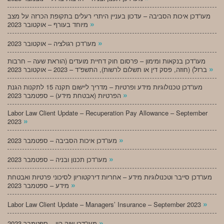
מעו”דכן איכות הסביבה – עדכון בעניין היתרי רעלים בתקופת הכרזה על מצב
»
מיוחד בעורף – אוקטובר 2023
»
מעו”דכן רגולציה – אוקטובר 2023
מעו”דכן בנקאות ומימון – פרסום חוק דחיית מועדים (הוראת שעה – חרבות
»
ברזל) (חוזה, פסק דין או תשלום לרשות), התשפ”ד – 2023 – אוקטובר 2023
מעו”דכן טכנולוגיות מידע ופרטיות – מדריך ליישום תקנה 15 לתקנות הגנת
»
הפרטיות (אבטחת מידע) – ספטמבר 2023
Labor Law Client Update – Recuperation Pay Allowance – September
»
2023
»
מעו”דכן איכות הסביבה – ספטמבר 2023
»
מעו”דכן תכנון ובניה – ספטמבר 2023
מעו”דכן סייבר וטכנולוגיות מידע – אחריות דירקטוריון לסיכוני פרטיות ואבטחת
»
מידע – ספטמבר 2023
»
Labor Law Client Update – Managers’ Insurance – September 2023
»
מעו”דכן שוק הון – ספטמבר 2023