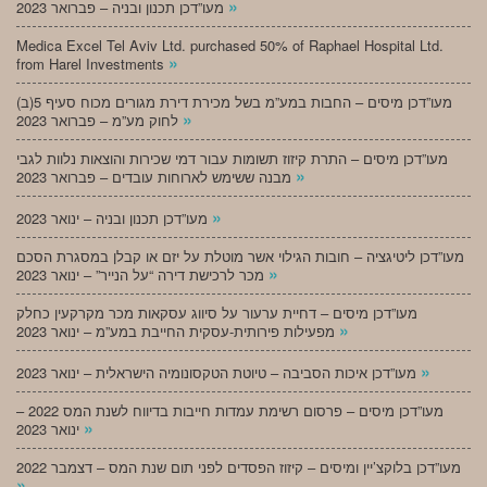
»
מעו”דכן תכנון ובניה – פברואר 2023
Medica Excel Tel Aviv Ltd. purchased 50% of Raphael Hospital Ltd.
»
from Harel Investments
מעו”דכן מיסים – החבות במע”מ בשל מכירת דירת מגורים מכוח סעיף 5(ב)
»
לחוק מע”מ – פברואר 2023
מעו”דכן מיסים – התרת קיזוז תשומות עבור דמי שכירות והוצאות נלוות לגבי
»
מבנה ששימש לארוחות עובדים – פברואר 2023
»
מעו”דכן תכנון ובניה – ינואר 2023
מעו”דכן ליטיגציה – חובות הגילוי אשר מוטלת על יזם או קבלן במסגרת הסכם
»
מכר לרכישת דירה “על הנייר” – ינואר 2023
מעו”דכן מיסים – דחיית ערעור על סיווג עסקאות מכר מקרקעין כחלק
»
מפעילות פירותית-עסקית החייבת במע”מ – ינואר 2023
»
מעו”דכן איכות הסביבה – טיוטת הטקסונומיה הישראלית – ינואר 2023
מעו”דכן מיסים – פרסום רשימת עמדות חייבות בדיווח לשנת המס 2022 –
»
ינואר 2023
מעו”דכן בלוקצ’יין ומיסים – קיזוז הפסדים לפני תום שנת המס – דצמבר 2022
»