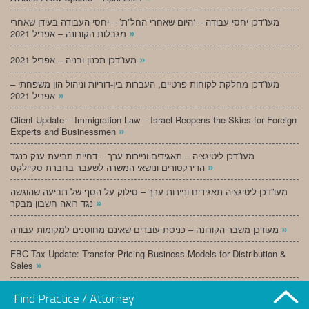
מעו”דכן יחסי עבודה – ‘היום שאחרי החל”ת’ – יחסי העבודה בעידן שאחרי
»
מגבלות הקורונה – אפריל 2021
»
מעו”דכן תכנון ובניה – אפריל 2021
מעו”דכן מחלקת לקוחות פרטיים, העברות בין-דוריות וניהול הון משפחתי –
»
אפריל 2021
Client Update – Immigration Law – Israel Reopens the Skies for Foreign
»
Experts and Businessmen
מעו”דכן ליטיגציה – תאגידים וניירות ערך – דחיית תביעת ענק כנגד
»
הדירקטורים ונושאי המשרה לשעבר בחברת סקיילקס
מעו”דכן ליטיגציה תאגידים וניירות ערך – סילוק על הסף של תביעה שהוגשה
»
נגד רואה חשבון מבקר
»
מעודכן משבר הקורונה – כניסת עובדים שאינם מחוסנים למקומות עבודה
FBC Tax Update: Transfer Pricing Business Models for Distribution &
»
Sales
»
מעו”דכן תכנון ובניה – מרץ 2021
Find Practice / Attorney