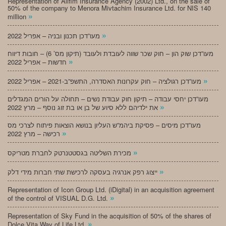
Representation of Alifim Insurance Agency (2002) Ltd., on the sale of
50% of the company to Menora Mivtachim Insurance Ltd. for NIS 140
»
million
»
מעו”דכן תכנון ובניה – אפריל 2022
מעו”דכן שוק הון – חוק שכר שווה לעובדת ולעובד (תיקון מס’ 6) – חובות דיווח
»
חדשות – אפריל 2022
»
מעו”דכן רגולציה – חוק עקרונות האסדרה, התשפ”ב-2021 – אפריל 2022
מעו”דכן יחסי עבודה – תיקון חוק עבודת נשים – תחולה על הורים המגדלים
»
את ילדיהם ללא סיוע של בן או בת זוג נוסף – מרץ 2022
מעו”דכן מיסים – פסיקת ביהמ”ש העליון בנושא הוצאות פיתוח לצרכי מס
»
רכישה – מרץ 2022
»
מכירת השליטה בגסטטנרטק לחברת מטריקס
»
ייצוג רפק אנרגיה בעסקה לרכישת שתי חברות מידי דלק
Representation of Icon Group Ltd. (iDigital) in an acquisition agreement
»
of the control of VISUAL D.G. Ltd.
Representation of Sky Fund in the acquisition of 50% of the shares of
»
Dolce Vita Way of Life Ltd.