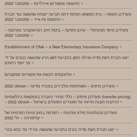
»
התעופה אוסטריאן איירליינס – ספטמבר 2022
מעו”דכן תעופה – בית המשפט המחוזי דחה תביעה ייצוגית שהוגשה נגד חברת
»
התעופה וויז אייר – ספטמבר 2022
מעו”דכן מיסוי מוניציפלי – עדכון פסיקה – ביטול חיוב רטרואקטיבי בארנונה –
»
ספטמבר 2022
»
Establishment of Ofek – a New Elementary Insurance Company
ייצוג חברת רשת מדיה ואיילה חסון בתביעת לשון הרע שהוגשה כנגדם על ידי
»
מר יוסף רחמים
»
אליאקסיס רוכשת את אקווריוס ספקטרום
»
מעו”דכן מיסים – השתתפות מלכ”רים במכרזי מדינה – אוגוסט 2022
מעו”דכן מיסים – כללי מחירי העברה בעסקאות בינלאומיות (transfer pricing)
»
– הרחבת חובות הדיווח על תאגידים הפועלים בישראל – אוגוסט 2022
מעו”דכן טכנולוגיות מידע ופרטיות – רפורמה בחוק זכויות הפרטיות של
»
קליפורניה – יולי 2022
»
ייצוג חברת רשת מדיה בע”מ בתביעה שהוגשה על-ידי מר בהא בכרי