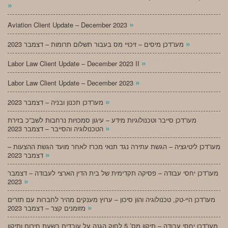
»
»
Aviation Client Update – December 2023
»
מעו”דכן מיסים – זיכויי מס בעבור תשלום תרומות – דצמבר 2023
»
Labor Law Client Update – December 2023 II
»
Labor Law Client Update – December 2023
»
מעו”דכן תכנון ובניה – דצמבר 2023
מעו”דכן סייבר וטכנולוגיות מידע – עיגון סמכויות נרחבות לשב”כ בזירת
»
הטכנולוגיה והסייבר – דצמבר 2023
מעו”דכן ליטיגציה – הגשת עתירה נגד תנאי מכרז לאחר מועד הגשת ההצעות –
»
דצמבר 2023
מעו”דכן יחסי עבודה – פסיקה תקדימית של בית הדין הארצי לעבודה – דצמבר
»
2023
מעו”דכן היי-טק, טכנולוגיה והון סיכון – ערוץ מענקים מהיר לחברות עם תזרים
»
מזומנים קצר – דצמבר 2023
מעו”דכן יחסי עבודה – תיקון מס’ 5 לחוק הגנה על עובדים בשעת חירום ותיקון