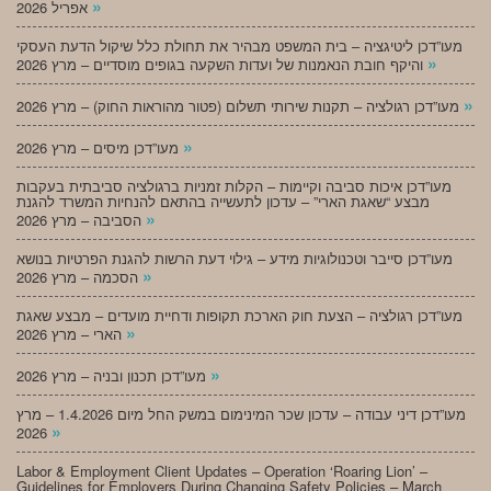
»
אפריל 2026
מעו”דכן ליטיגציה – בית המשפט מבהיר את תחולת כלל שיקול הדעת העסקי
»
והיקף חובת הנאמנות של ועדות השקעה בגופים מוסדיים – מרץ 2026
»
מעו”דכן רגולציה – תקנות שירותי תשלום (פטור מהוראות החוק) – מרץ 2026
»
מעו”דכן מיסים – מרץ 2026
מעו”דכן איכות סביבה וקיימות – הקלות זמניות ברגולציה סביבתית בעקבות
מבצע “שאגת הארי” – עדכון לתעשייה בהתאם להנחיות המשרד להגנת
»
הסביבה – מרץ 2026
מעו”דכן סייבר וטכנולוגיות מידע – גילוי דעת הרשות להגנת הפרטיות בנושא
»
הסכמה – מרץ 2026
מעו”דכן רגולציה – הצעת חוק הארכת תקופות ודחיית מועדים – מבצע שאגת
»
הארי – מרץ 2026
»
מעו”דכן תכנון ובניה – מרץ 2026
מעו”דכן דיני עבודה – עדכון שכר המינימום במשק החל מיום 1.4.2026 – מרץ
»
2026
Labor & Employment Client Updates – Operation ‘Roaring Lion’ –
Guidelines for Employers During Changing Safety Policies – March