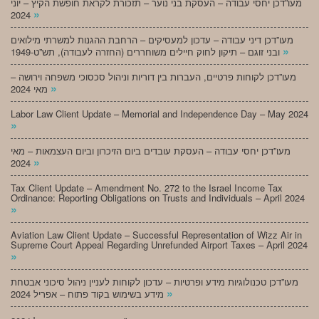
מעו”דכן יחסי עבודה – העסקת בני נוער – תזכורת לקראת חופשת הקיץ – יוני
»
2024
מעו”דכן דיני עבודה – עדכון למעסיקים – הרחבת ההגנות למשרתי מילואים
»
ובני זוגם – תיקון לחוק חיילים משוחררים (החזרה לעבודה), תש”ט-1949
מעו”דכן לקוחות פרטיים, העברות בין דוריות וניהול סכסוכי משפחה וירושה –
»
מאי 2024
Labor Law Client Update – Memorial and Independence Day – May 2024
»
מעו”דכן יחסי עבודה – העסקת עובדים ביום הזיכרון וביום העצמאות – מאי
»
2024
Tax Client Update – Amendment No. 272 to the Israel Income Tax
Ordinance: Reporting Obligations on Trusts and Individuals – April 2024
»
Aviation Law Client Update – Successful Representation of Wizz Air in
Supreme Court Appeal Regarding Unrefunded Airport Taxes – April 2024
»
מעו”דכן טכנולוגיות מידע ופרטיות – עדכון לקוחות לעניין ניהול סיכוני אבטחת
»
מידע בשימוש בקוד פתוח – אפריל 2024