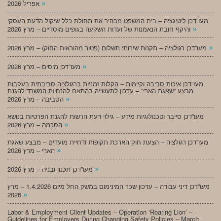
»
אפריל 2026
מעו”דכן ליטיגציה – בית המשפט מבהיר את תחולת כלל שיקול הדעת העסקי
»
והיקף חובת הנאמנות של ועדות השקעה בגופים מוסדיים – מרץ 2026
»
מעו”דכן רגולציה – תקנות שירותי תשלום (פטור מהוראות החוק) – מרץ 2026
»
מעו”דכן מיסים – מרץ 2026
מעו”דכן איכות סביבה וקיימות – הקלות זמניות ברגולציה סביבתית בעקבות
מבצע “שאגת הארי” – עדכון לתעשייה בהתאם להנחיות המשרד להגנת
»
הסביבה – מרץ 2026
מעו”דכן סייבר וטכנולוגיות מידע – גילוי דעת הרשות להגנת הפרטיות בנושא
»
הסכמה – מרץ 2026
מעו”דכן רגולציה – הצעת חוק הארכת תקופות ודחיית מועדים – מבצע שאגת
»
הארי – מרץ 2026
»
מעו”דכן תכנון ובניה – מרץ 2026
מעו”דכן דיני עבודה – עדכון שכר המינימום במשק החל מיום 1.4.2026 – מרץ
»
2026
Labor & Employment Client Updates – Operation ‘Roaring Lion’ –
Guidelines for Employers During Changing Safety Policies – March