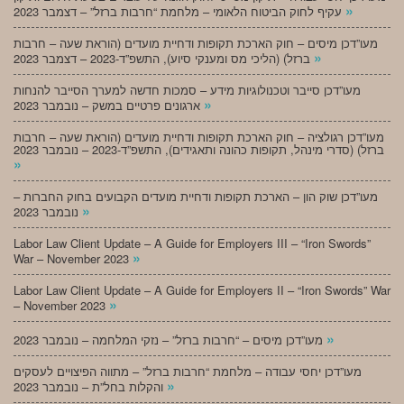
»
עקיף לחוק הביטוח הלאומי – מלחמת “חרבות ברזל” – דצמבר 2023
מעו”דכן מיסים – חוק הארכת תקופות ודחיית מועדים (הוראת שעה – חרבות
»
ברזל) (הליכי מס ומענקי סיוע), התשפ”ד-2023 – דצמבר 2023
מעו”דכן סייבר וטכנולוגיות מידע – סמכות חדשה למערך הסייבר להנחות
»
ארגונים פרטיים במשק – נובמבר 2023
מעו”דכן רגולציה – חוק הארכת תקופות ודחיית מועדים (הוראת שעה – חרבות
ברזל) (סדרי מינהל, תקופות כהונה ותאגידים), התשפ”ד-2023 – נובמבר 2023
»
מעו”דכן שוק הון – הארכת תקופות ודחיית מועדים הקבועים בחוק החברות –
»
נובמבר 2023
Labor Law Client Update – A Guide for Employers III – “Iron Swords”
»
War – November 2023
Labor Law Client Update – A Guide for Employers II – “Iron Swords” War
»
– November 2023
»
מעו”דכן מיסים – “חרבות ברזל” – נזקי המלחמה – נובמבר 2023
מעו”דכן יחסי עבודה – מלחמת “חרבות ברזל” – מתווה הפיצויים לעסקים
»
והקלות בחל”ת – נובמבר 2023