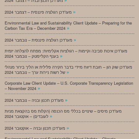
מעו”דכן תכנון ובניה – דצמבר 2024
»
מעו”דכן רגולציה פיננסית – דצמבר 2024
Environmental Law and Sustainability Client Update – Preparing for the
»
Carbon Tax Era – December 2024
»
מעו”דכן רגולציה פיננסית – נובמבר 2024
מעו”דכן איכות סביבה וקיימות – רגולציות אקלימיות: מפתח להצלחה יזמית
»
בענף הקליימטק – נובמבר 2024
מעו”דכן שוק הון – חובת דיווח מיידי בדבר חקירה פלילית או הליך בירור מנהלי
»
של רשות ניירות ערך – נובמבר 2024
Corporate Law Client Update – U.S. Corporate Transparency Legislation
»
– November 2024
»
מעו”דכן תכנון ובניה – נובמבר 2024
מעו”דכן מיסים – שינויים בכללי מס הכנסה (הקלות מס בהקצאת מניות
»
לעובדים) – אוקטובר 2024
»
מעו”דכן תכנון ובניה – אוקטובר 2024
Environmental Law and Sustainability Client Update – Climate