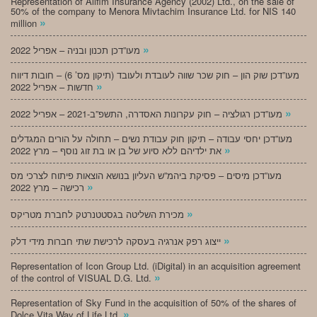
Representation of Alifim Insurance Agency (2002) Ltd., on the sale of
50% of the company to Menora Mivtachim Insurance Ltd. for NIS 140
»
million
»
מעו”דכן תכנון ובניה – אפריל 2022
מעו”דכן שוק הון – חוק שכר שווה לעובדת ולעובד (תיקון מס’ 6) – חובות דיווח
»
חדשות – אפריל 2022
»
מעו”דכן רגולציה – חוק עקרונות האסדרה, התשפ”ב-2021 – אפריל 2022
מעו”דכן יחסי עבודה – תיקון חוק עבודת נשים – תחולה על הורים המגדלים
»
את ילדיהם ללא סיוע של בן או בת זוג נוסף – מרץ 2022
מעו”דכן מיסים – פסיקת ביהמ”ש העליון בנושא הוצאות פיתוח לצרכי מס
»
רכישה – מרץ 2022
»
מכירת השליטה בגסטטנרטק לחברת מטריקס
»
ייצוג רפק אנרגיה בעסקה לרכישת שתי חברות מידי דלק
Representation of Icon Group Ltd. (iDigital) in an acquisition agreement
»
of the control of VISUAL D.G. Ltd.
Representation of Sky Fund in the acquisition of 50% of the shares of
»
Dolce Vita Way of Life Ltd.