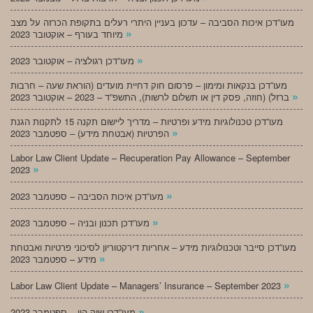
מעו”דכן איכות הסביבה – עדכון בעניין היתרי רעלים בתקופת הכרזה על מצב
»
מיוחד בעורף – אוקטובר 2023
»
מעו”דכן רגולציה – אוקטובר 2023
מעו”דכן בנקאות ומימון – פרסום חוק דחיית מועדים (הוראת שעה – חרבות
»
ברזל) (חוזה, פסק דין או תשלום לרשות), התשפ”ד – 2023 – אוקטובר 2023
מעו”דכן טכנולוגיות מידע ופרטיות – מדריך ליישום תקנה 15 לתקנות הגנת
»
הפרטיות (אבטחת מידע) – ספטמבר 2023
Labor Law Client Update – Recuperation Pay Allowance – September
»
2023
»
מעו”דכן איכות הסביבה – ספטמבר 2023
»
מעו”דכן תכנון ובניה – ספטמבר 2023
מעו”דכן סייבר וטכנולוגיות מידע – אחריות דירקטוריון לסיכוני פרטיות ואבטחת
»
מידע – ספטמבר 2023
»
Labor Law Client Update – Managers’ Insurance – September 2023
»
מעו”דכן שוק הון – ספטמבר 2023