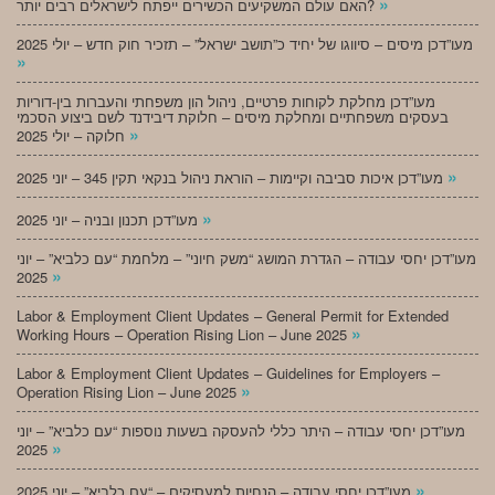
»
האם עולם המשקיעים הכשירים ייפתח לישראלים רבים יותר?
מעו”דכן מיסים – סיווגו של יחיד כ”תושב ישראל” – תזכיר חוק חדש – יולי 2025
»
מעו”דכן מחלקת לקוחות פרטיים, ניהול הון משפחתי והעברות בין-דוריות
בעסקים משפחתיים ומחלקת מיסים – חלוקת דיבידנד לשם ביצוע הסכמי
»
חלוקה – יולי 2025
»
מעו”דכן איכות סביבה וקיימות – הוראת ניהול בנקאי תקין 345 – יוני 2025
»
מעו”דכן תכנון ובניה – יוני 2025
מעו”דכן יחסי עבודה – הגדרת המושג “משק חיוני” – מלחמת “עם כלביא” – יוני
»
2025
Labor & Employment Client Updates – General Permit for Extended
»
Working Hours – Operation Rising Lion – June 2025
Labor & Employment Client Updates – Guidelines for Employers –
»
Operation Rising Lion – June 2025
מעו”דכן יחסי עבודה – היתר כללי להעסקה בשעות נוספות “עם כלביא” – יוני
»
2025
»
מעו”דכן יחסי עבודה – הנחיות למעסיקים – “עם כלביא” – יוני 2025