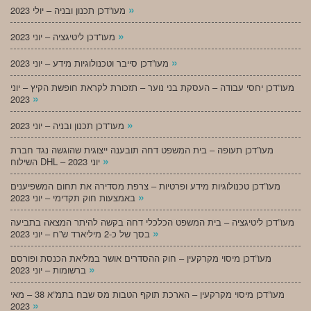
»
מעו”דכן תכנון ובניה – יולי 2023
»
מעו”דכן ליטיגציה – יוני 2023
»
מעו”דכן סייבר וטכנולוגיות מידע – יוני 2023
מעו”דכן יחסי עבודה – העסקת בני נוער – תזכורת לקראת חופשת הקיץ – יוני
»
2023
»
מעו”דכן תכנון ובניה – יוני 2023
מעו”דכן תעופה – בית המשפט דחה תובענה ייצוגית שהוגשה נגד חברת
»
השילוח DHL – יוני 2023
מעו”דכן טכנולוגיות מידע ופרטיות – צרפת מסדירה את תחום המשפיענים
»
באמצעות חוק תקדימי – יוני 2023
מעו”דכן ליטיגציה – בית המשפט הכלכלי דחה בקשה להיתר המצאה בתביעה
»
בסך של כ-2 מיליארד ש”ח – יוני 2023
מעו”דכן מיסוי מקרקעין – חוק ההסדרים אושר במליאת הכנסת ופורסם
»
ברשומות – יוני 2023
מעו”דכן מיסוי מקרקעין – הארכת תוקף הטבות מס שבח בתמ”א 38 – מאי
»
2023