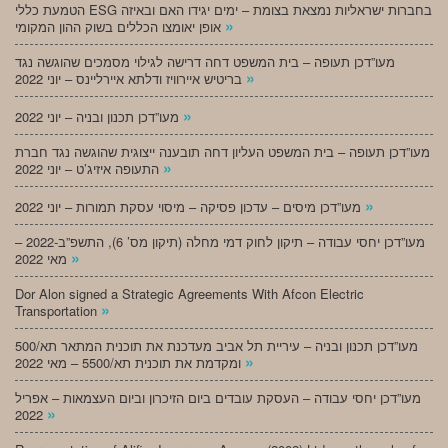
הטמעת כללי ESG בחברות ישראליות נמצאת בצומת – ימים יגידו האם ובאיזה
»
אופן יאומצו הכללים בשוק ההון המקומי
מעו”דכן תעופה – בית המשפט דחה דרישה לגילוי מסמכים שהוגשה נגד
»
בריטיש איירוויז ודלתא איירליינס – יוני 2022
»
מעו”דכן תכנון ובניה – יוני 2022
מעו”דכן תעופה – בית המשפט העליון דחה תובענה ייצוגית שהוגשה נגד חברת
»
התעופה איזיג’ט – יוני 2022
»
מעו”דכן מיסים – עדכון פסיקה – מיסוי עסקת תמורות – יוני 2022
מעו”דכן יחסי עבודה – תיקון לחוק דמי מחלה (תיקון מס’ 6), התשפ”ב-2022 –
»
מאי 2022
Dor Alon signed a Strategic Agreements With Afcon Electric
»
Transportation
מעו”דכן תכנון ובניה – עיריית תל אביב מעדכנת את תוכנית המתאר תא/500
»
ומקדמת את תוכנית תא/5500 – מאי 2022
מעו”דכן יחסי עבודה – העסקת עובדים ביום הזיכרון וביום העצמאות – אפריל
»
2022