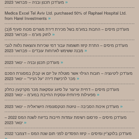
»
מעו”דכן תכנון ובניה – פברואר 2023
Medica Excel Tel Aviv Ltd. purchased 50% of Raphael Hospital Ltd.
»
from Harel Investments
מעו”דכן מיסים – החבות במע”מ בשל מכירת דירת מגורים מכוח סעיף 5(ב)
»
לחוק מע”מ – פברואר 2023
מעו”דכן מיסים – התרת קיזוז תשומות עבור דמי שכירות והוצאות נלוות לגבי
»
מבנה ששימש לארוחות עובדים – פברואר 2023
»
מעו”דכן תכנון ובניה – ינואר 2023
מעו”דכן ליטיגציה – חובות הגילוי אשר מוטלת על יזם או קבלן במסגרת הסכם
»
מכר לרכישת דירה “על הנייר” – ינואר 2023
מעו”דכן מיסים – דחיית ערעור על סיווג עסקאות מכר מקרקעין כחלק
»
מפעילות פירותית-עסקית החייבת במע”מ – ינואר 2023
»
מעו”דכן איכות הסביבה – טיוטת הטקסונומיה הישראלית – ינואר 2023
מעו”דכן מיסים – פרסום רשימת עמדות חייבות בדיווח לשנת המס 2022 –
»
ינואר 2023
מעו”דכן בלוקצ’יין ומיסים – קיזוז הפסדים לפני תום שנת המס – דצמבר 2022
»