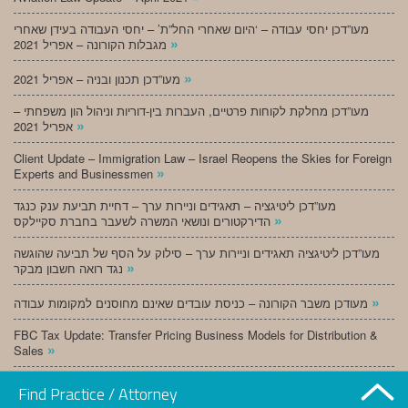
מעו”דכן יחסי עבודה – ‘היום שאחרי החל”ת’ – יחסי העבודה בעידן שאחרי
»
מגבלות הקורונה – אפריל 2021
»
מעו”דכן תכנון ובניה – אפריל 2021
מעו”דכן מחלקת לקוחות פרטיים, העברות בין-דוריות וניהול הון משפחתי –
»
אפריל 2021
Client Update – Immigration Law – Israel Reopens the Skies for Foreign
»
Experts and Businessmen
מעו”דכן ליטיגציה – תאגידים וניירות ערך – דחיית תביעת ענק כנגד
»
הדירקטורים ונושאי המשרה לשעבר בחברת סקיילקס
מעו”דכן ליטיגציה תאגידים וניירות ערך – סילוק על הסף של תביעה שהוגשה
»
נגד רואה חשבון מבקר
»
מעודכן משבר הקורונה – כניסת עובדים שאינם מחוסנים למקומות עבודה
FBC Tax Update: Transfer Pricing Business Models for Distribution &
»
Sales
»
מעו”דכן תכנון ובניה – מרץ 2021
Find Practice / Attorney