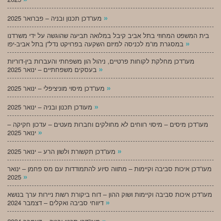
»
מעו”דכן תכנון ובניה – פברואר 2025
בית המשפט המחוזי בתל אביב קיבל במלואה תביעה שהוגשה על ידי משרדנו
»
במסגרת מו”מ לכניסה למיזם השקעה בפרויקט נדל”ן בתל אביב-יפו
מעו”דכן מחלקת לקוחות פרטיים, ניהול הון משפחתי והעברות בין-דוריות
»
בעסקים משפחתיים – ינואר 2025
»
מעו”דכן מיסוי מוניציפלי – ינואר 2025
»
מעודכן תכנון ובניה – ינואר 2025
מעו”דכן מיסים – מיסוי רווחים לא מחולקים וחברות מעטים – עדכון חקיקה –
»
ינואר 2025
»
מעו”דכן תקשורת ולשון הרע – ינואר 2025
מעו”דכן איכות סביבה וקיימות – מתווה סיוע להתמודדות עם מס פחמן – ינואר
»
2025
מעו”דכן איכות סביבה וקיימות ושוק ההון – דוח ביקורת רשות ניירות ערך בנושא
»
דיווחי סביבה ואקלים – דצמבר 2024
»