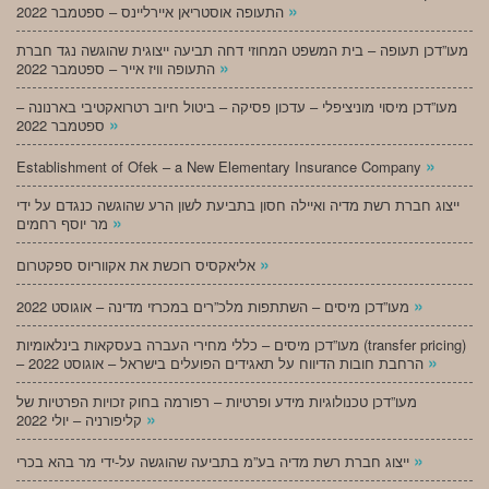
»
התעופה אוסטריאן איירליינס – ספטמבר 2022
מעו”דכן תעופה – בית המשפט המחוזי דחה תביעה ייצוגית שהוגשה נגד חברת
»
התעופה וויז אייר – ספטמבר 2022
מעו”דכן מיסוי מוניציפלי – עדכון פסיקה – ביטול חיוב רטרואקטיבי בארנונה –
»
ספטמבר 2022
»
Establishment of Ofek – a New Elementary Insurance Company
ייצוג חברת רשת מדיה ואיילה חסון בתביעת לשון הרע שהוגשה כנגדם על ידי
»
מר יוסף רחמים
»
אליאקסיס רוכשת את אקווריוס ספקטרום
»
מעו”דכן מיסים – השתתפות מלכ”רים במכרזי מדינה – אוגוסט 2022
מעו”דכן מיסים – כללי מחירי העברה בעסקאות בינלאומיות (transfer pricing)
»
– הרחבת חובות הדיווח על תאגידים הפועלים בישראל – אוגוסט 2022
מעו”דכן טכנולוגיות מידע ופרטיות – רפורמה בחוק זכויות הפרטיות של
»
קליפורניה – יולי 2022
»
ייצוג חברת רשת מדיה בע”מ בתביעה שהוגשה על-ידי מר בהא בכרי