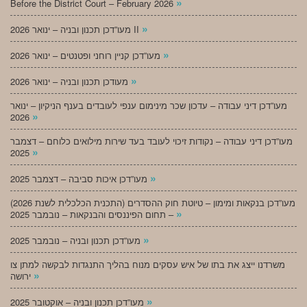
»
Before the District Court – February 2026
»
מעו”דכן תכנון ובניה – ינואר 2026 II
»
מעו”דכן קניין רוחני ופטנטים – ינואר 2026
»
מעודכן תכנון ובניה – ינואר 2026
מעו”דכן דיני עבודה – עדכון שכר מינימום ענפי לעובדים בענף הניקיון – ינואר
»
2026
מעו”דכן דיני עבודה – נקודות זיכוי לעובד בעד שירות מילואים כלוחם – דצמבר
»
2025
»
מעו”דכן איכות סביבה – דצמבר 2025
מעו”דכן בנקאות ומימון – טיוטת חוק ההסדרים (התכנית הכלכלית לשנת 2026)
»
– תחום הפיננסים והבנקאות – נובמבר 2025
»
מעו”דכן תכנון ובניה – נובמבר 2025
משרדנו ייצג את בתו של איש עסקים מנוח בהליך התנגדות לבקשה למתן צו
»
ירושה
»
מעו”דכן תכנון ובניה – אוקטובר 2025