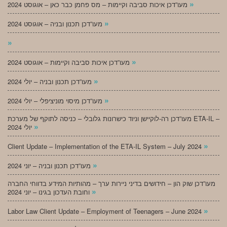
»
מעו”דכן איכות סביבה וקיימות – מס פחמן כבר כאן – אוגוסט 2024
»
מעו”דכן תכנון ובניה – אוגוסט 2024
»
»
מעו”דכן איכות סביבה וקיימות – אוגוסט 2024
»
מעו”דכן תכנון ובניה – יולי 2024
»
מעו”דכן מיסוי מוניציפלי – יולי 2024
מעו”דכן רה-לוקיישן וניוד כישרונות גלובלי – כניסה לתוקף של מערכת ETA-IL –
»
יולי 2024
»
Client Update – Implementation of the ETA-IL System – July 2024
»
מעו”דכן תכנון ובניה – יוני 2024
מעו”דכן שוק הון – חידושים בדיני ניירות ערך – מהותיות המידע בדווחי החברה
»
וחובת העדכון בגינו – יוני 2024
»
Labor Law Client Update – Employment of Teenagers – June 2024