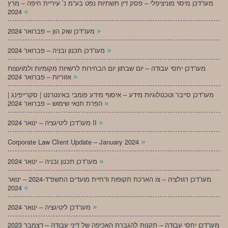
מעו”דכן מיסוי מוניציפלי – פסק דין תשתיות נפט בע”מ נ’ עיריית חיפה – מרץ
»
2024
»
מעו”דכן שוק הון – פברואר 2024
»
מעו”דכן תכנון ובניה – פברואר 2024
מעו”דכן יחסי עבודה – יום שבתון יום הבחירות לרשויות מקומיות ולמועצות
»
אזוריות – פברואר 2024
מעו”דכן סייבר וטכנולוגיות מידע – איסוף מידע פומבי באינטרנט | סקרייפינג |
»
הפרת תנאי שימוש – פברואר 2024
»
מעו”דכן ליטיגציה – ינואר 2024 II
»
Corporate Law Client Update – January 2024
»
מעו”דכן תכנון ובניה – ינואר 2024
מעו”דכן רגולציה – צו הארכת תקופות ודחיית מועדים התשפ”ד-2024 – ינואר
»
2024
»
מעו”דכן ליטיגציה – ינואר 2024
מעו”דכן יחסי עבודה – תקנות להגברת האכיפה של דיני עבודה – דצמבר 2023