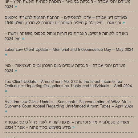
מעו”דכן יחסי עבודה – העסקת בני נוער – תזכורת לקראת חופשת הקיץ – יוני
»
2024
מעו”דכן דיני עבודה – עדכון למעסיקים – הרחבת ההגנות למשרתי מילואים
»
ובני זוגם – תיקון לחוק חיילים משוחררים (החזרה לעבודה), תש”ט-1949
מעו”דכן לקוחות פרטיים, העברות בין דוריות וניהול סכסוכי משפחה וירושה –
»
מאי 2024
Labor Law Client Update – Memorial and Independence Day – May 2024
»
מעו”דכן יחסי עבודה – העסקת עובדים ביום הזיכרון וביום העצמאות – מאי
»
2024
Tax Client Update – Amendment No. 272 to the Israel Income Tax
Ordinance: Reporting Obligations on Trusts and Individuals – April 2024
»
Aviation Law Client Update – Successful Representation of Wizz Air in
Supreme Court Appeal Regarding Unrefunded Airport Taxes – April 2024
»
מעו”דכן טכנולוגיות מידע ופרטיות – עדכון לקוחות לעניין ניהול סיכוני אבטחת
»
מידע בשימוש בקוד פתוח – אפריל 2024