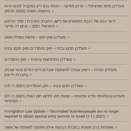
מעו”דכן מיסוי מוניציפלי – עדכון פסיקה – הנחת נכס ריק במקביל לנכס הרוס
»
בתקופה השניה (03.01.2022)
היעד הבא של רכבת הסטארט-אפ ניישן: החברה הערבית | ספר ההייטק
»
הישראלי 2021 – עיתון דה מרקר
»
מעו”דכן שוק ההון – פרשת נסטלה-אסם
»
מעו”דכן תכנון ובניה – חוק ההסדרים וחוק תכנון ובניה
»
מעו”דכן התחדשות עירונית – חוק ההסדרים
מעו”דכן הגירה – רישיון עבודה להעסקת עובדים זרים יהודים (זכאי שבות)
»
בחברות היי-טק
»
מעו”דכן תכנון ובניה – חוק ההסדרים (15.11.2021)
(07.11.2021) מעודכן טכנולוגיות מידע ופרטיות – הצעת חוק לתיקון חוק הגנת
»
הפרטיות
Immigration Law Update – Vaccinated businesspeople are no longer
»
required to obtain special entry permits to Israel (1.11.2021)
»
משפחת ברק תשקיע בחברת הביטוח איילון ותהפוך לשותפה של ווישור