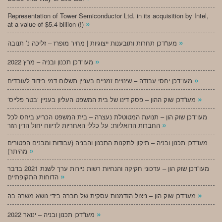
Representation of Tower Semiconductor Ltd. in its acquisition by Intel,
»
at a value of $5.4 billion (!)
»
מעו”דכן תחרות ותובענות ייצוגיות | מחיר מופרז – זליכה נ’ תנובה
»
מעו”דכן תכנון ובניה – מרץ 2022
»
מעו”דכן יחסי עבודה – שינויים זמניים בעניין תשלום דמי בידוד לעובדים
»
‘מעו”דכן שוק ההון – פסק דינו של בית המשפט העליון בעניין ‘בטר פלייס
מעו”דכן שוק הון – תנועת המטוטלת נעצרה – בית המשפט הכריע ביחס לכל
»
החברות הדואליות: על כללי האחריות לדיווח יחול הדין הזר
מעו”דכן תכנון ובניה – תיקון לתקנות התכנון והבניה (עבודות ומבנים הפטורים
»
מהיתר)
מעו”דכן שוק הון – עדכוני חקיקה והנחיות רשות ניירות ערך לשנת 2021 בדבר
»
הדוחות התקופתיים
»
מעו”דכן שוק הון – ניצול הזדמנות עסקית של חברה בידי נושא משרה בה
»
מעו”דכן תכנון ובניה – ינואר 2022