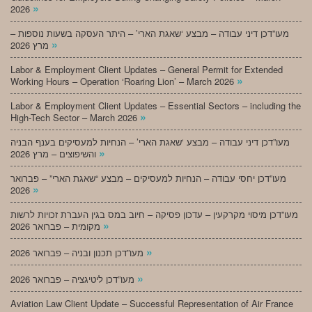
»
2026
מעו”דכן דיני עבודה – מבצע ‘שאגת הארי’ – היתר העסקה בשעות נוספות –
»
מרץ 2026
Labor & Employment Client Updates – General Permit for Extended
»
Working Hours – Operation ‘Roaring Lion’ – March 2026
Labor & Employment Client Updates – Essential Sectors – including the
»
High-Tech Sector – March 2026
מעו”דכן דיני עבודה – מבצע ‘שאגת הארי’ – הנחיות למעסיקים בענף הבניה
»
והשיפוצים – מרץ 2026
מעו”דכן יחסי עבודה – הנחיות למעסיקים – מבצע “שאגת הארי” – פברואר
»
2026
מעו”דכן מיסוי מקרקעין – עדכון פסיקה – חיוב במס בגין העברת זכויות לרשות
»
מקומית – פברואר 2026
»
מעו”דכן תכנון ובניה – פברואר 2026
»
מעו”דכן ליטיגציה – פברואר 2026
Aviation Law Client Update – Successful Representation of Air France