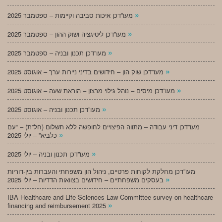
»
מעו”דכן איכות סביבה וקיימות – ספטמבר 2025
»
מעו”דכן ליטיגציה ושוק ההון – ספטמבר 2025
»
מעו”דכן תכנון ובניה – ספטמבר 2025
»
מעו”דכן שוק הון – חידושים בדיני ניירות ערך – אוגוסט 2025
»
מעו”דכן מיסים – נוהל גילוי מרצון – הוראת שעה – אוגוסט 2025
»
מעו”דכן תכנון ובניה – אוגוסט 2025
מעו”דכן דיני עבודה – מתווה הפיצויים לחופשה ללא תשלום (חל”ת) – “עם
»
כלביא” – יולי 2025
»
מעו”דכן תכנון ובניה – יולי 2025
מעו”דכן מחלקת לקוחות פרטיים, ניהול הון משפחתי והעברות בין-דוריות
»
בעסקים משפחתיים – חידושים בצוואות הדדיות – יולי 2025
IBA Healthcare and Life Sciences Law Committee survey on healthcare
»
financing and reimbursement 2025