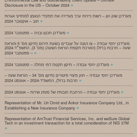
»
Disclosure in the US – October 2024
מעו”דכן שוק הון – רשות ניירות ערך מגדירה את תפקידי הנאמן למחזיקי אגרות
»
חוב – אוקטובר 2024
»
מעו”דכן תכנון ובניה – ספטמבר 2024
מעו”דכן יחסי עבודה – צו הגנה על עובדים בשעת חירום (תיקון מס’ 5 והוראת
שעה – חרבות ברזל) (הארכת תקופת הוראת השעה) (מס’ 3), התשפ״ד-2024
»
– ספטמבר 2024
»
מעו”דכן יחסי עבודה – תיקון תקנות דמי מחלה – ספטמבר 2024
מעו”דכן יחסי עבודה – חוק פיצויי פיטורים (תיקון מס’ 34 – הוראת שעה –
»
חרבות ברזל), התשפ”ד-2024 – אוגוסט 2024
»
מעו”דכן יחסי עבודה – הרחבת חובותיו של מזמין שירות – אוגוסט 2024
Representation of Mr. Uri Omid and Ankor Insurance Company Ltd., in
»
Establishing a New Insurance Company
Representation of AmTrust Financial Services, Inc. and weSure Global
Tech in an investment transaction for a total consideration of NIS 37M
»