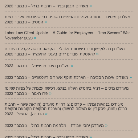
»
מעו”דכן תכנון ובניה – חרבות ברזל – נובמבר 2023
מעו”דכן מיסים – מתווי המענקים והפיצויים השונים כפי שפורסמו על ידי רשות
»
המסים – נובמבר 2023
Labor Law Client Update – A Guide for Employers – “Iron Swords” War –
»
November 2023
מעו”דכן רה-לוקיישן וניוד כישרונות גלובלי – הקצאה חדשה לקבלת היתרים
»
להעסקת עובדים זרים בענפי התעשייה – נובמבר 2023
»
מעו”דכן מיסוי מוניציפלי – נובמבר 2023
»
מעו”דכן איכות הסביבה – הארכת תוקף אישורים רגולטוריים – נובמבר 2023
מעו”דכן מיסים – דנ”א ביהמ”ש העליון בנושא רכישה עצמית של מניות שאינה
»
פרו-ראטה – נובמבר 2023
מעו”דכן בנקאות ומימון – פרסום צו דחיית מועדים (הוראת שעה – חרבות
ברזל) (חוזה, פסק דין או תשלום לרשות) (הארכת התקופה הקובעת ותקופת
»
הדחייה), התשפ”ד-2023
»
מעו”דכן יחסי עבודה – מלחמת חרבות ברזל – נובמבר 2023
»
מעו”דכן תכנון ובניה – חרבות ברזל – נובמבר 2023