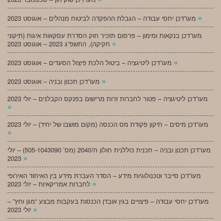
»
מעו”דכן יחסי עבודה – הגבלת ההפקדה לביטוח מנהלים – אוגוסט 2023
מעו”דכן בנקאות ומימון – פרסום תזכיר חוק הסדרת עסקאות איגוח (תיקוני
»
חקיקה), התשפ”ג 2023 – אוגוסט 2023
»
מעו”דכן ליטיגציה – ביטול הלכת פיצול הסעדים – אוגוסט 2023
»
מעו”דכן תכנון ובניה – אוגוסט 2023
מעו”דכן ליטיגציה – פטור לחברות זרות מרישום בפנקס הקבלנים – יולי 2023
»
מעו”דכן מיסים – תיקון פקודת מס הכנסה (מקום מושבו של יחיד) – יולי 2023
»
מעו”דכן תכנון ובניה – תכנית כוללנית חולון ח/2040 (מס’ 505-1043090) – יולי
»
2023
מעו”דכן סייבר וטכנולוגיות מידע – הסדר העברת מידע בין האיחוד האירופי
»
לחברות אמריקאיות – יולי 2023
מעו”דכן יחסי עבודה – פיצויים בגין אובדן הכנסות בעקבות מבצע “מגן וחץ” –
»
יולי 2023