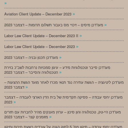
»
»
Aviation Client Update – December 2023
»
מעו”דכן מיסים – זיכויי מס בעבור תשלום תרומות – דצמבר 2023
»
Labor Law Client Update – December 2023 II
»
Labor Law Client Update – December 2023
»
מעו”דכן תכנון ובניה – דצמבר 2023
מעו”דכן סייבר וטכנולוגיות מידע – עיגון סמכויות נרחבות לשב”כ בזירת
»
הטכנולוגיה והסייבר – דצמבר 2023
מעו”דכן ליטיגציה – הגשת עתירה נגד תנאי מכרז לאחר מועד הגשת ההצעות –
»
דצמבר 2023
מעו”דכן יחסי עבודה – פסיקה תקדימית של בית הדין הארצי לעבודה – דצמבר
»
2023
מעו”דכן היי-טק, טכנולוגיה והון סיכון – ערוץ מענקים מהיר לחברות עם תזרים
»
מזומנים קצר – דצמבר 2023
מעו”דכן יחסי עבודה – תיקון מס’ 5 לחוק הגנה על עובדים בשעת חירום ותיקון