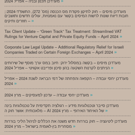
»
מעו”דכן תכנון ובניה – אפריל 2024
;מעו”דכן מיסים – חוק לתיקון פקודת מס הכנסה (מס’ 272), התשפ”ד-2024:
חובות דיווח שונות לרשות המיסים בקשר עם נאמנויות, עולים חדשים ותושבים
»
חוזרים ותיקים –
Tax Client Update – “Green Track” Tax Treatment: Streamlined VAT
»
Rulings for Venture Capital and Private Equity Funds – April 2024
Corporate Law Legal Update – Additional Regulatory Relief for Israeli
»
Companies Traded on Certain Foreign Exchanges – April 2024
מעו”דכן מיסים – בקשה במסלול ירוק: חיוב במס ערך מוסף של שירותים
»
הניתנים לקרנות השקעה בהון סיכון ופרייבט אקוויטי – אפריל 2024
מעו”דכן יחסי עבודה – הקפאה והפחתה של דמי הבראה לשנת 2024 – אפריל
»
2024
»
מעו”דכן יחסי עבודה – עדכון למעסיקים – מרץ 2024
מעו”דכן סייבר וטכנולוגיות מידע – רגולציה תקדימית על טכנולוגיות בינה
»
מלאכותית: אושר חוק ה – AI של האיחוד האירופי – מרץ 2024
מעו”דכן ליטיגציה – חוק בוררות חדש משנה את הכללים לניהול הליכי בוררות
»
מסחרית בין-לאומית בישראל – מרץ 2024