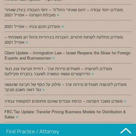
מעו”דכן יחסי עבודה – ‘היום שאחרי החל”ת’ – יחסי העבודה בעידן שאחרי
»
מגבלות הקורונה – אפריל 2021
»
מעו”דכן תכנון ובניה – אפריל 2021
מעו”דכן מחלקת לקוחות פרטיים, העברות בין-דוריות וניהול הון משפחתי –
»
אפריל 2021
Client Update – Immigration Law – Israel Reopens the Skies for Foreign
»
Experts and Businessmen
מעו”דכן ליטיגציה – תאגידים וניירות ערך – דחיית תביעת ענק כנגד
»
הדירקטורים ונושאי המשרה לשעבר בחברת סקיילקס
מעו”דכן ליטיגציה תאגידים וניירות ערך – סילוק על הסף של תביעה שהוגשה
»
נגד רואה חשבון מבקר
»
מעודכן משבר הקורונה – כניסת עובדים שאינם מחוסנים למקומות עבודה
FBC Tax Update: Transfer Pricing Business Models for Distribution &
»
Sales
»
מעו”דכן תכנון ובניה – מרץ 2021
Find Practice / Attorney