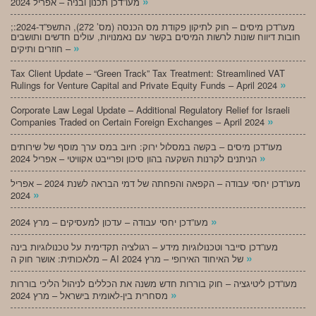
»
מעו”דכן תכנון ובניה – אפריל 2024
;מעו”דכן מיסים – חוק לתיקון פקודת מס הכנסה (מס’ 272), התשפ”ד-2024:
חובות דיווח שונות לרשות המיסים בקשר עם נאמנויות, עולים חדשים ותושבים
»
חוזרים ותיקים –
Tax Client Update – “Green Track” Tax Treatment: Streamlined VAT
»
Rulings for Venture Capital and Private Equity Funds – April 2024
Corporate Law Legal Update – Additional Regulatory Relief for Israeli
»
Companies Traded on Certain Foreign Exchanges – April 2024
מעו”דכן מיסים – בקשה במסלול ירוק: חיוב במס ערך מוסף של שירותים
»
הניתנים לקרנות השקעה בהון סיכון ופרייבט אקוויטי – אפריל 2024
מעו”דכן יחסי עבודה – הקפאה והפחתה של דמי הבראה לשנת 2024 – אפריל
»
2024
»
מעו”דכן יחסי עבודה – עדכון למעסיקים – מרץ 2024
מעו”דכן סייבר וטכנולוגיות מידע – רגולציה תקדימית על טכנולוגיות בינה
»
מלאכותית: אושר חוק ה – AI של האיחוד האירופי – מרץ 2024
מעו”דכן ליטיגציה – חוק בוררות חדש משנה את הכללים לניהול הליכי בוררות
»
מסחרית בין-לאומית בישראל – מרץ 2024