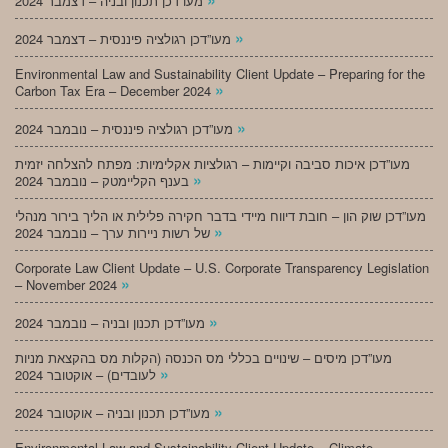
מעו”דכן תכנון ובניה – דצמבר 2024
»
מעו”דכן רגולציה פיננסית – דצמבר 2024
Environmental Law and Sustainability Client Update – Preparing for the
»
Carbon Tax Era – December 2024
»
מעו”דכן רגולציה פיננסית – נובמבר 2024
מעו”דכן איכות סביבה וקיימות – רגולציות אקלימיות: מפתח להצלחה יזמית
»
בענף הקליימטק – נובמבר 2024
מעו”דכן שוק הון – חובת דיווח מיידי בדבר חקירה פלילית או הליך בירור מנהלי
»
של רשות ניירות ערך – נובמבר 2024
Corporate Law Client Update – U.S. Corporate Transparency Legislation
»
– November 2024
»
מעו”דכן תכנון ובניה – נובמבר 2024
מעו”דכן מיסים – שינויים בכללי מס הכנסה (הקלות מס בהקצאת מניות
»
לעובדים) – אוקטובר 2024
»
מעו”דכן תכנון ובניה – אוקטובר 2024
Environmental Law and Sustainability Client Update – Climate