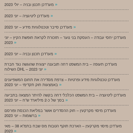
»
מעו”דכן תכנון ובניה – יולי 2023
»
מעו”דכן ליטיגציה – יוני 2023
»
מעו”דכן סייבר וטכנולוגיות מידע – יוני 2023
מעו”דכן יחסי עבודה – העסקת בני נוער – תזכורת לקראת חופשת הקיץ – יוני
»
2023
»
מעו”דכן תכנון ובניה – יוני 2023
מעו”דכן תעופה – בית המשפט דחה תובענה ייצוגית שהוגשה נגד חברת
»
השילוח DHL – יוני 2023
מעו”דכן טכנולוגיות מידע ופרטיות – צרפת מסדירה את תחום המשפיענים
»
באמצעות חוק תקדימי – יוני 2023
מעו”דכן ליטיגציה – בית המשפט הכלכלי דחה בקשה להיתר המצאה בתביעה
»
בסך של כ-2 מיליארד ש”ח – יוני 2023
מעו”דכן מיסוי מקרקעין – חוק ההסדרים אושר במליאת הכנסת ופורסם
»
ברשומות – יוני 2023
מעו”דכן מיסוי מקרקעין – הארכת תוקף הטבות מס שבח בתמ”א 38 – מאי
»
2023