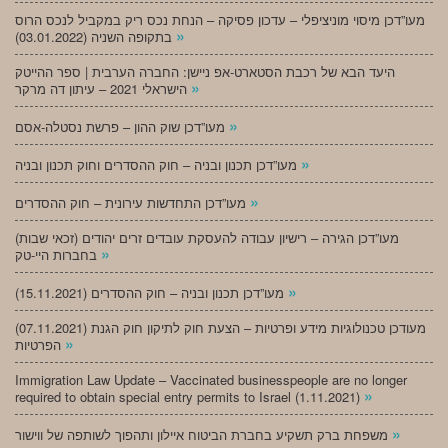
מעו”דכן מיסוי מוניציפלי – עדכון פסיקה – הנחת נכס ריק במקביל לנכס הרוס
»
בתקופה השניה (03.01.2022)
היעד הבא של רכבת הסטארט-אפ ניישן: החברה הערבית | ספר ההייטק
»
הישראלי 2021 – עיתון דה מרקר
»
מעו”דכן שוק ההון – פרשת נסטלה-אסם
»
מעו”דכן תכנון ובניה – חוק ההסדרים וחוק תכנון ובניה
»
מעו”דכן התחדשות עירונית – חוק ההסדרים
מעו”דכן הגירה – רישיון עבודה להעסקת עובדים זרים יהודים (זכאי שבות)
»
בחברות היי-טק
»
מעו”דכן תכנון ובניה – חוק ההסדרים (15.11.2021)
(07.11.2021) מעודכן טכנולוגיות מידע ופרטיות – הצעת חוק לתיקון חוק הגנת
»
הפרטיות
Immigration Law Update – Vaccinated businesspeople are no longer
»
required to obtain special entry permits to Israel (1.11.2021)
»
משפחת ברק תשקיע בחברת הביטוח איילון ותהפוך לשותפה של ווישור