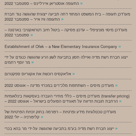
»
התעופה אוסטריאן איירליינס – ספטמבר 2022
מעו”דכן תעופה – בית המשפט המחוזי דחה תביעה ייצוגית שהוגשה נגד חברת
»
התעופה וויז אייר – ספטמבר 2022
מעו”דכן מיסוי מוניציפלי – עדכון פסיקה – ביטול חיוב רטרואקטיבי בארנונה –
»
ספטמבר 2022
»
Establishment of Ofek – a New Elementary Insurance Company
ייצוג חברת רשת מדיה ואיילה חסון בתביעת לשון הרע שהוגשה כנגדם על ידי
»
מר יוסף רחמים
»
אליאקסיס רוכשת את אקווריוס ספקטרום
»
מעו”דכן מיסים – השתתפות מלכ”רים במכרזי מדינה – אוגוסט 2022
מעו”דכן מיסים – כללי מחירי העברה בעסקאות בינלאומיות (transfer pricing)
»
– הרחבת חובות הדיווח על תאגידים הפועלים בישראל – אוגוסט 2022
מעו”דכן טכנולוגיות מידע ופרטיות – רפורמה בחוק זכויות הפרטיות של
»
קליפורניה – יולי 2022
»
ייצוג חברת רשת מדיה בע”מ בתביעה שהוגשה על-ידי מר בהא בכרי