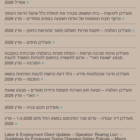
»
אפריל 2026
מעו”דכן ליטיגציה – בית המשפט מבהיר את תחולת כלל שיקול הדעת העסקי
»
והיקף חובת הנאמנות של ועדות השקעה בגופים מוסדיים – מרץ 2026
»
מעו”דכן רגולציה – תקנות שירותי תשלום (פטור מהוראות החוק) – מרץ 2026
»
מעו”דכן מיסים – מרץ 2026
מעו”דכן איכות סביבה וקיימות – הקלות זמניות ברגולציה סביבתית בעקבות
מבצע “שאגת הארי” – עדכון לתעשייה בהתאם להנחיות המשרד להגנת
»
הסביבה – מרץ 2026
מעו”דכן סייבר וטכנולוגיות מידע – גילוי דעת הרשות להגנת הפרטיות בנושא
»
הסכמה – מרץ 2026
מעו”דכן רגולציה – הצעת חוק הארכת תקופות ודחיית מועדים – מבצע שאגת
»
הארי – מרץ 2026
»
מעו”דכן תכנון ובניה – מרץ 2026
מעו”דכן דיני עבודה – עדכון שכר המינימום במשק החל מיום 1.4.2026 – מרץ
»
2026
Labor & Employment Client Updates – Operation ‘Roaring Lion’ –
Guidelines for Employers During Changing Safety Policies – March