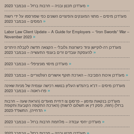
»
מעו”דכן תכנון ובניה – חרבות ברזל – נובמבר 2023
מעו”דכן מיסים – מתווי המענקים והפיצויים השונים כפי שפורסמו על ידי רשות
»
המסים – נובמבר 2023
Labor Law Client Update – A Guide for Employers – “Iron Swords” War –
»
November 2023
מעו”דכן רה-לוקיישן וניוד כישרונות גלובלי – הקצאה חדשה לקבלת היתרים
»
להעסקת עובדים זרים בענפי התעשייה – נובמבר 2023
»
מעו”דכן מיסוי מוניציפלי – נובמבר 2023
»
מעו”דכן איכות הסביבה – הארכת תוקף אישורים רגולטוריים – נובמבר 2023
מעו”דכן מיסים – דנ”א ביהמ”ש העליון בנושא רכישה עצמית של מניות שאינה
»
פרו-ראטה – נובמבר 2023
מעו”דכן בנקאות ומימון – פרסום צו דחיית מועדים (הוראת שעה – חרבות
ברזל) (חוזה, פסק דין או תשלום לרשות) (הארכת התקופה הקובעת ותקופת
»
הדחייה), התשפ”ד-2023
»
מעו”דכן יחסי עבודה – מלחמת חרבות ברזל – נובמבר 2023
»
מעו”דכן תכנון ובניה – חרבות ברזל – נובמבר 2023