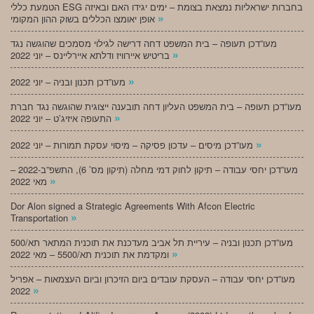
הטמעת כללי ESG בחברות ישראליות נמצאת בצומת – ימים יגידו האם ובאיזה
»
אופן יאומצו הכללים בשוק ההון המקומי
מעו”דכן תעופה – בית המשפט דחה דרישה לגילוי מסמכים שהוגשה נגד
»
בריטיש איירוויז ודלתא איירליינס – יוני 2022
»
מעו”דכן תכנון ובניה – יוני 2022
מעו”דכן תעופה – בית המשפט העליון דחה תובענה ייצוגית שהוגשה נגד חברת
»
התעופה איזיג’ט – יוני 2022
»
מעו”דכן מיסים – עדכון פסיקה – מיסוי עסקת תמורות – יוני 2022
מעו”דכן יחסי עבודה – תיקון לחוק דמי מחלה (תיקון מס’ 6), התשפ”ב-2022 –
»
מאי 2022
Dor Alon signed a Strategic Agreements With Afcon Electric
»
Transportation
מעו”דכן תכנון ובניה – עיריית תל אביב מעדכנת את תוכנית המתאר תא/500
»
ומקדמת את תוכנית תא/5500 – מאי 2022
מעו”דכן יחסי עבודה – העסקת עובדים ביום הזיכרון וביום העצמאות – אפריל
»
2022