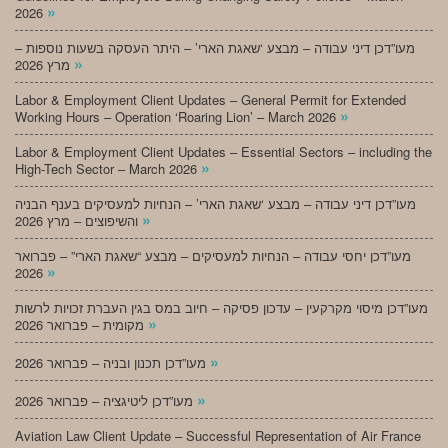
»
2026
מעו”דכן דיני עבודה – מבצע ‘שאגת הארי’ – היתר העסקה בשעות נוספות –
»
מרץ 2026
Labor & Employment Client Updates – General Permit for Extended
»
Working Hours – Operation ‘Roaring Lion’ – March 2026
Labor & Employment Client Updates – Essential Sectors – including the
»
High-Tech Sector – March 2026
מעו”דכן דיני עבודה – מבצע ‘שאגת הארי’ – הנחיות למעסיקים בענף הבניה
»
והשיפוצים – מרץ 2026
מעו”דכן יחסי עבודה – הנחיות למעסיקים – מבצע “שאגת הארי” – פברואר
»
2026
מעו”דכן מיסוי מקרקעין – עדכון פסיקה – חיוב במס בגין העברת זכויות לרשות
»
מקומית – פברואר 2026
»
מעו”דכן תכנון ובניה – פברואר 2026
»
מעו”דכן ליטיגציה – פברואר 2026
Aviation Law Client Update – Successful Representation of Air France