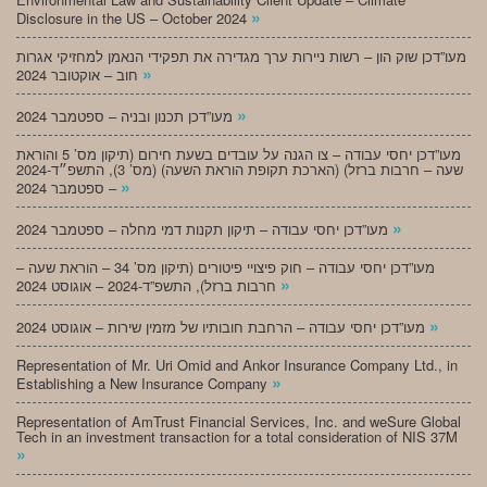
»
Disclosure in the US – October 2024
מעו”דכן שוק הון – רשות ניירות ערך מגדירה את תפקידי הנאמן למחזיקי אגרות
»
חוב – אוקטובר 2024
»
מעו”דכן תכנון ובניה – ספטמבר 2024
מעו”דכן יחסי עבודה – צו הגנה על עובדים בשעת חירום (תיקון מס’ 5 והוראת
שעה – חרבות ברזל) (הארכת תקופת הוראת השעה) (מס’ 3), התשפ״ד-2024
»
– ספטמבר 2024
»
מעו”דכן יחסי עבודה – תיקון תקנות דמי מחלה – ספטמבר 2024
מעו”דכן יחסי עבודה – חוק פיצויי פיטורים (תיקון מס’ 34 – הוראת שעה –
»
חרבות ברזל), התשפ”ד-2024 – אוגוסט 2024
»
מעו”דכן יחסי עבודה – הרחבת חובותיו של מזמין שירות – אוגוסט 2024
Representation of Mr. Uri Omid and Ankor Insurance Company Ltd., in
»
Establishing a New Insurance Company
Representation of AmTrust Financial Services, Inc. and weSure Global
Tech in an investment transaction for a total consideration of NIS 37M
»