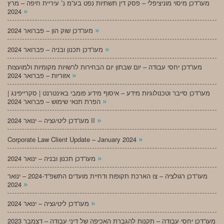
מעו”דכן מיסוי מוניציפלי – פסק דין תשתיות נפט בע”מ נ’ עיריית חיפה – מרץ
»
2024
»
מעו”דכן שוק הון – פברואר 2024
»
מעו”דכן תכנון ובניה – פברואר 2024
מעו”דכן יחסי עבודה – יום שבתון יום הבחירות לרשויות מקומיות ולמועצות
»
אזוריות – פברואר 2024
מעו”דכן סייבר וטכנולוגיות מידע – איסוף מידע פומבי באינטרנט | סקרייפינג |
»
הפרת תנאי שימוש – פברואר 2024
»
מעו”דכן ליטיגציה – ינואר 2024 II
»
Corporate Law Client Update – January 2024
»
מעו”דכן תכנון ובניה – ינואר 2024
מעו”דכן רגולציה – צו הארכת תקופות ודחיית מועדים התשפ”ד-2024 – ינואר
»
2024
»
מעו”דכן ליטיגציה – ינואר 2024
מעו”דכן יחסי עבודה – תקנות להגברת האכיפה של דיני עבודה – דצמבר 2023