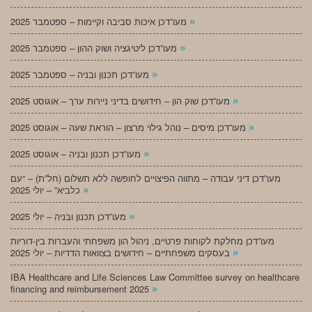
»
מעו”דכן איכות סביבה וקיימות – ספטמבר 2025
»
מעו”דכן ליטיגציה ושוק ההון – ספטמבר 2025
»
מעו”דכן תכנון ובניה – ספטמבר 2025
»
מעו”דכן שוק הון – חידושים בדיני ניירות ערך – אוגוסט 2025
»
מעו”דכן מיסים – נוהל גילוי מרצון – הוראת שעה – אוגוסט 2025
»
מעו”דכן תכנון ובניה – אוגוסט 2025
מעו”דכן דיני עבודה – מתווה הפיצויים לחופשה ללא תשלום (חל”ת) – “עם
»
כלביא” – יולי 2025
»
מעו”דכן תכנון ובניה – יולי 2025
מעו”דכן מחלקת לקוחות פרטיים, ניהול הון משפחתי והעברות בין-דוריות
»
בעסקים משפחתיים – חידושים בצוואות הדדיות – יולי 2025
IBA Healthcare and Life Sciences Law Committee survey on healthcare
»
financing and reimbursement 2025