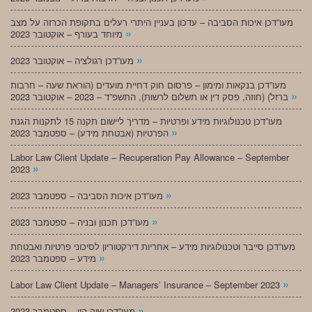
מעו”דכן איכות הסביבה – עדכון בעניין היתרי רעלים בתקופת הכרזה על מצב
»
מיוחד בעורף – אוקטובר 2023
»
מעו”דכן רגולציה – אוקטובר 2023
מעו”דכן בנקאות ומימון – פרסום חוק דחיית מועדים (הוראת שעה – חרבות
»
ברזל) (חוזה, פסק דין או תשלום לרשות), התשפ”ד – 2023 – אוקטובר 2023
מעו”דכן טכנולוגיות מידע ופרטיות – מדריך ליישום תקנה 15 לתקנות הגנת
»
הפרטיות (אבטחת מידע) – ספטמבר 2023
Labor Law Client Update – Recuperation Pay Allowance – September
»
2023
»
מעו”דכן איכות הסביבה – ספטמבר 2023
»
מעו”דכן תכנון ובניה – ספטמבר 2023
מעו”דכן סייבר וטכנולוגיות מידע – אחריות דירקטוריון לסיכוני פרטיות ואבטחת
»
מידע – ספטמבר 2023
»
Labor Law Client Update – Managers’ Insurance – September 2023
»
מעו”דכן שוק הון – ספטמבר 2023