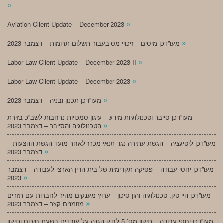
»
»
Aviation Client Update – December 2023
»
מעו”דכן מיסים – זיכויי מס בעבור תשלום תרומות – דצמבר 2023
»
Labor Law Client Update – December 2023 II
»
Labor Law Client Update – December 2023
»
מעו”דכן תכנון ובניה – דצמבר 2023
מעו”דכן סייבר וטכנולוגיות מידע – עיגון סמכויות נרחבות לשב”כ בזירת
»
הטכנולוגיה והסייבר – דצמבר 2023
מעו”דכן ליטיגציה – הגשת עתירה נגד תנאי מכרז לאחר מועד הגשת ההצעות –
»
דצמבר 2023
מעו”דכן יחסי עבודה – פסיקה תקדימית של בית הדין הארצי לעבודה – דצמבר
»
2023
מעו”דכן היי-טק, טכנולוגיה והון סיכון – ערוץ מענקים מהיר לחברות עם תזרים
»
מזומנים קצר – דצמבר 2023
מעו”דכן יחסי עבודה – תיקון מס’ 5 לחוק הגנה על עובדים בשעת חירום ותיקון