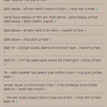
»
מעו”דכן יחסי עבודה – הגבלת ההפקדה לביטוח מנהלים – אוגוסט 2023
מעו”דכן בנקאות ומימון – פרסום תזכיר חוק הסדרת עסקאות איגוח (תיקוני
»
חקיקה), התשפ”ג 2023 – אוגוסט 2023
»
מעו”דכן ליטיגציה – ביטול הלכת פיצול הסעדים – אוגוסט 2023
»
מעו”דכן תכנון ובניה – אוגוסט 2023
מעו”דכן ליטיגציה – פטור לחברות זרות מרישום בפנקס הקבלנים – יולי 2023
»
מעו”דכן מיסים – תיקון פקודת מס הכנסה (מקום מושבו של יחיד) – יולי 2023
»
מעו”דכן תכנון ובניה – תכנית כוללנית חולון ח/2040 (מס’ 505-1043090) – יולי
»
2023
מעו”דכן סייבר וטכנולוגיות מידע – הסדר העברת מידע בין האיחוד האירופי
»
לחברות אמריקאיות – יולי 2023
מעו”דכן יחסי עבודה – פיצויים בגין אובדן הכנסות בעקבות מבצע “מגן וחץ” –
»
יולי 2023