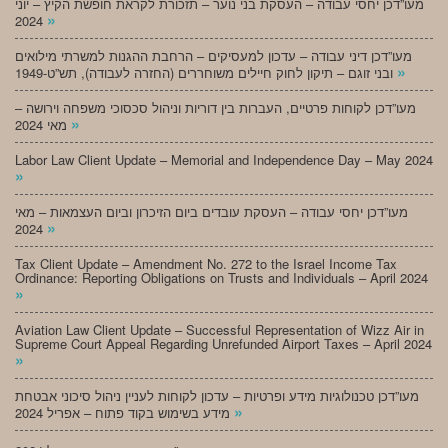
מעו”דכן יחסי עבודה – העסקת בני נוער – תזכורת לקראת חופשת הקיץ – יוני
»
2024
מעו”דכן דיני עבודה – עדכון למעסיקים – הרחבת ההגנות למשרתי מילואים
»
ובני זוגם – תיקון לחוק חיילים משוחררים (החזרה לעבודה), תש”ט-1949
מעו”דכן לקוחות פרטיים, העברות בין דוריות וניהול סכסוכי משפחה וירושה –
»
מאי 2024
Labor Law Client Update – Memorial and Independence Day – May 2024
»
מעו”דכן יחסי עבודה – העסקת עובדים ביום הזיכרון וביום העצמאות – מאי
»
2024
Tax Client Update – Amendment No. 272 to the Israel Income Tax
Ordinance: Reporting Obligations on Trusts and Individuals – April 2024
»
Aviation Law Client Update – Successful Representation of Wizz Air in
Supreme Court Appeal Regarding Unrefunded Airport Taxes – April 2024
»
מעו”דכן טכנולוגיות מידע ופרטיות – עדכון לקוחות לעניין ניהול סיכוני אבטחת
»
מידע בשימוש בקוד פתוח – אפריל 2024