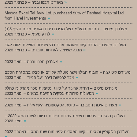
»
מעו”דכן תכנון ובניה – פברואר 2023
Medica Excel Tel Aviv Ltd. purchased 50% of Raphael Hospital Ltd.
»
from Harel Investments
מעו”דכן מיסים – החבות במע”מ בשל מכירת דירת מגורים מכוח סעיף 5(ב)
»
לחוק מע”מ – פברואר 2023
מעו”דכן מיסים – התרת קיזוז תשומות עבור דמי שכירות והוצאות נלוות לגבי
»
מבנה ששימש לארוחות עובדים – פברואר 2023
»
מעו”דכן תכנון ובניה – ינואר 2023
מעו”דכן ליטיגציה – חובות הגילוי אשר מוטלת על יזם או קבלן במסגרת הסכם
»
מכר לרכישת דירה “על הנייר” – ינואר 2023
מעו”דכן מיסים – דחיית ערעור על סיווג עסקאות מכר מקרקעין כחלק
»
מפעילות פירותית-עסקית החייבת במע”מ – ינואר 2023
»
מעו”דכן איכות הסביבה – טיוטת הטקסונומיה הישראלית – ינואר 2023
מעו”דכן מיסים – פרסום רשימת עמדות חייבות בדיווח לשנת המס 2022 –
»
ינואר 2023
מעו”דכן בלוקצ’יין ומיסים – קיזוז הפסדים לפני תום שנת המס – דצמבר 2022
»