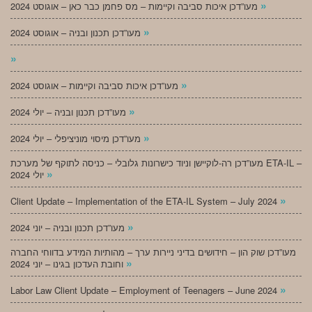
»
מעו”דכן איכות סביבה וקיימות – מס פחמן כבר כאן – אוגוסט 2024
»
מעו”דכן תכנון ובניה – אוגוסט 2024
»
»
מעו”דכן איכות סביבה וקיימות – אוגוסט 2024
»
מעו”דכן תכנון ובניה – יולי 2024
»
מעו”דכן מיסוי מוניציפלי – יולי 2024
מעו”דכן רה-לוקיישן וניוד כישרונות גלובלי – כניסה לתוקף של מערכת ETA-IL –
»
יולי 2024
»
Client Update – Implementation of the ETA-IL System – July 2024
»
מעו”דכן תכנון ובניה – יוני 2024
מעו”דכן שוק הון – חידושים בדיני ניירות ערך – מהותיות המידע בדווחי החברה
»
וחובת העדכון בגינו – יוני 2024
»
Labor Law Client Update – Employment of Teenagers – June 2024