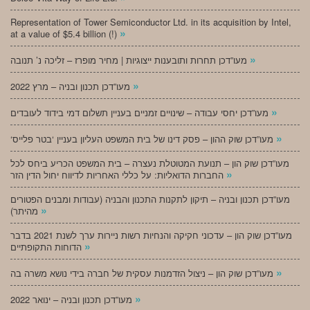
Representation of Tower Semiconductor Ltd. in its acquisition by Intel,
»
at a value of $5.4 billion (!)
»
מעו”דכן תחרות ותובענות ייצוגיות | מחיר מופרז – זליכה נ’ תנובה
»
מעו”דכן תכנון ובניה – מרץ 2022
»
מעו”דכן יחסי עבודה – שינויים זמניים בעניין תשלום דמי בידוד לעובדים
»
‘מעו”דכן שוק ההון – פסק דינו של בית המשפט העליון בעניין ‘בטר פלייס
מעו”דכן שוק הון – תנועת המטוטלת נעצרה – בית המשפט הכריע ביחס לכל
»
החברות הדואליות: על כללי האחריות לדיווח יחול הדין הזר
מעו”דכן תכנון ובניה – תיקון לתקנות התכנון והבניה (עבודות ומבנים הפטורים
»
מהיתר)
מעו”דכן שוק הון – עדכוני חקיקה והנחיות רשות ניירות ערך לשנת 2021 בדבר
»
הדוחות התקופתיים
»
מעו”דכן שוק הון – ניצול הזדמנות עסקית של חברה בידי נושא משרה בה
»
מעו”דכן תכנון ובניה – ינואר 2022