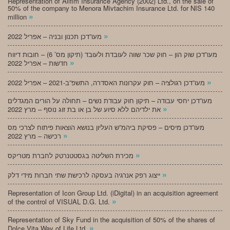
Representation of Alifim Insurance Agency (2002) Ltd., on the sale of
50% of the company to Menora Mivtachim Insurance Ltd. for NIS 140
»
million
»
מעו”דכן תכנון ובניה – אפריל 2022
מעו”דכן שוק הון – חוק שכר שווה לעובדת ולעובד (תיקון מס’ 6) – חובות דיווח
»
חדשות – אפריל 2022
»
מעו”דכן רגולציה – חוק עקרונות האסדרה, התשפ”ב-2021 – אפריל 2022
מעו”דכן יחסי עבודה – תיקון חוק עבודת נשים – תחולה על הורים המגדלים
»
את ילדיהם ללא סיוע של בן או בת זוג נוסף – מרץ 2022
מעו”דכן מיסים – פסיקת ביהמ”ש העליון בנושא הוצאות פיתוח לצרכי מס
»
רכישה – מרץ 2022
»
מכירת השליטה בגסטטנרטק לחברת מטריקס
»
ייצוג רפק אנרגיה בעסקה לרכישת שתי חברות מידי דלק
Representation of Icon Group Ltd. (iDigital) in an acquisition agreement
»
of the control of VISUAL D.G. Ltd.
Representation of Sky Fund in the acquisition of 50% of the shares of
»
Dolce Vita Way of Life Ltd.