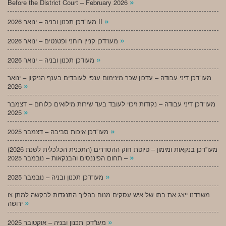
»
Before the District Court – February 2026
»
מעו”דכן תכנון ובניה – ינואר 2026 II
»
מעו”דכן קניין רוחני ופטנטים – ינואר 2026
»
מעודכן תכנון ובניה – ינואר 2026
מעו”דכן דיני עבודה – עדכון שכר מינימום ענפי לעובדים בענף הניקיון – ינואר
»
2026
מעו”דכן דיני עבודה – נקודות זיכוי לעובד בעד שירות מילואים כלוחם – דצמבר
»
2025
»
מעו”דכן איכות סביבה – דצמבר 2025
מעו”דכן בנקאות ומימון – טיוטת חוק ההסדרים (התכנית הכלכלית לשנת 2026)
»
– תחום הפיננסים והבנקאות – נובמבר 2025
»
מעו”דכן תכנון ובניה – נובמבר 2025
משרדנו ייצג את בתו של איש עסקים מנוח בהליך התנגדות לבקשה למתן צו
»
ירושה
»
מעו”דכן תכנון ובניה – אוקטובר 2025