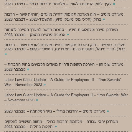
»
עקיף לחוק הביטוח הלאומי – מלחמת “חרבות ברזל” – דצמבר 2023
מעו”דכן מיסים – חוק הארכת תקופות ודחיית מועדים (הוראת שעה – חרבות
»
ברזל) (הליכי מס ומענקי סיוע), התשפ”ד-2023 – דצמבר 2023
מעו”דכן סייבר וטכנולוגיות מידע – סמכות חדשה למערך הסייבר להנחות
»
ארגונים פרטיים במשק – נובמבר 2023
מעו”דכן רגולציה – חוק הארכת תקופות ודחיית מועדים (הוראת שעה – חרבות
ברזל) (סדרי מינהל, תקופות כהונה ותאגידים), התשפ”ד-2023 – נובמבר 2023
»
מעו”דכן שוק הון – הארכת תקופות ודחיית מועדים הקבועים בחוק החברות –
»
נובמבר 2023
Labor Law Client Update – A Guide for Employers III – “Iron Swords”
»
War – November 2023
Labor Law Client Update – A Guide for Employers II – “Iron Swords” War
»
– November 2023
»
מעו”דכן מיסים – “חרבות ברזל” – נזקי המלחמה – נובמבר 2023
מעו”דכן יחסי עבודה – מלחמת “חרבות ברזל” – מתווה הפיצויים לעסקים
»
והקלות בחל”ת – נובמבר 2023