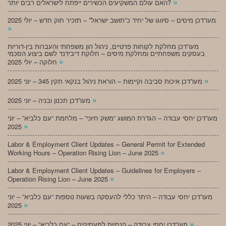
»
האם עולם המשקיעים הכשירים ייפתח לישראלים רבים יותר?
מעו”דכן מיסים – סיווגו של יחיד כ”תושב ישראל” – תזכיר חוק חדש – יולי 2025
»
מעו”דכן מחלקת לקוחות פרטיים, ניהול הון משפחתי והעברות בין-דוריות
בעסקים משפחתיים ומחלקת מיסים – חלוקת דיבידנד לשם ביצוע הסכמי
»
חלוקה – יולי 2025
»
מעו”דכן איכות סביבה וקיימות – הוראת ניהול בנקאי תקין 345 – יוני 2025
»
מעו”דכן תכנון ובניה – יוני 2025
מעו”דכן יחסי עבודה – הגדרת המושג “משק חיוני” – מלחמת “עם כלביא” – יוני
»
2025
Labor & Employment Client Updates – General Permit for Extended
»
Working Hours – Operation Rising Lion – June 2025
Labor & Employment Client Updates – Guidelines for Employers –
»
Operation Rising Lion – June 2025
מעו”דכן יחסי עבודה – היתר כללי להעסקה בשעות נוספות “עם כלביא” – יוני
»
2025
»
מעו”דכן יחסי עבודה – הנחיות למעסיקים – “עם כלביא” – יוני 2025