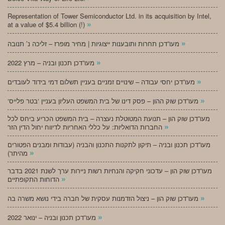
Representation of Tower Semiconductor Ltd. in its acquisition by Intel,
»
at a value of $5.4 billion (!)
»
מעו”דכן תחרות ותובענות ייצוגיות | מחיר מופרז – זליכה נ’ תנובה
»
מעו”דכן תכנון ובניה – מרץ 2022
»
מעו”דכן יחסי עבודה – שינויים זמניים בעניין תשלום דמי בידוד לעובדים
»
‘מעו”דכן שוק ההון – פסק דינו של בית המשפט העליון בעניין ‘בטר פלייס
מעו”דכן שוק הון – תנועת המטוטלת נעצרה – בית המשפט הכריע ביחס לכל
»
החברות הדואליות: על כללי האחריות לדיווח יחול הדין הזר
מעו”דכן תכנון ובניה – תיקון לתקנות התכנון והבניה (עבודות ומבנים הפטורים
»
מהיתר)
מעו”דכן שוק הון – עדכוני חקיקה והנחיות רשות ניירות ערך לשנת 2021 בדבר
»
הדוחות התקופתיים
»
מעו”דכן שוק הון – ניצול הזדמנות עסקית של חברה בידי נושא משרה בה
»
מעו”דכן תכנון ובניה – ינואר 2022