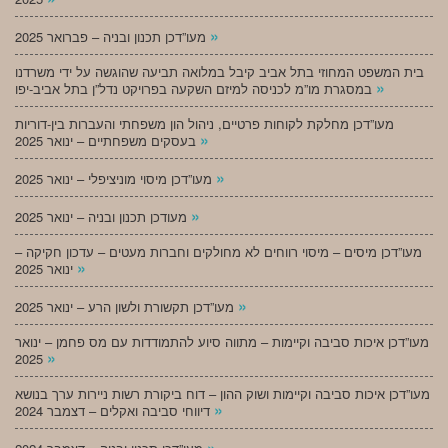
»
מעו”דכן תכנון ובניה – פברואר 2025
בית המשפט המחוזי בתל אביב קיבל במלואה תביעה שהוגשה על ידי משרדנו
»
במסגרת מו”מ לכניסה למיזם השקעה בפרויקט נדל”ן בתל אביב-יפו
מעו”דכן מחלקת לקוחות פרטיים, ניהול הון משפחתי והעברות בין-דוריות
»
בעסקים משפחתיים – ינואר 2025
»
מעו”דכן מיסוי מוניציפלי – ינואר 2025
»
מעודכן תכנון ובניה – ינואר 2025
מעו”דכן מיסים – מיסוי רווחים לא מחולקים וחברות מעטים – עדכון חקיקה –
»
ינואר 2025
»
מעו”דכן תקשורת ולשון הרע – ינואר 2025
מעו”דכן איכות סביבה וקיימות – מתווה סיוע להתמודדות עם מס פחמן – ינואר
»
2025
מעו”דכן איכות סביבה וקיימות ושוק ההון – דוח ביקורת רשות ניירות ערך בנושא
»
דיווחי סביבה ואקלים – דצמבר 2024
»