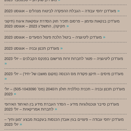
»
מעו”דכן יחסי עבודה – הגבלת ההפקדה לביטוח מנהלים – אוגוסט 2023
מעו”דכן בנקאות ומימון – פרסום תזכיר חוק הסדרת עסקאות איגוח (תיקוני
»
חקיקה), התשפ”ג 2023 – אוגוסט 2023
»
מעו”דכן ליטיגציה – ביטול הלכת פיצול הסעדים – אוגוסט 2023
»
מעו”דכן תכנון ובניה – אוגוסט 2023
מעו”דכן ליטיגציה – פטור לחברות זרות מרישום בפנקס הקבלנים – יולי 2023
»
מעו”דכן מיסים – תיקון פקודת מס הכנסה (מקום מושבו של יחיד) – יולי 2023
»
מעו”דכן תכנון ובניה – תכנית כוללנית חולון ח/2040 (מס’ 505-1043090) – יולי
»
2023
מעו”דכן סייבר וטכנולוגיות מידע – הסדר העברת מידע בין האיחוד האירופי
»
לחברות אמריקאיות – יולי 2023
מעו”דכן יחסי עבודה – פיצויים בגין אובדן הכנסות בעקבות מבצע “מגן וחץ” –
»
יולי 2023