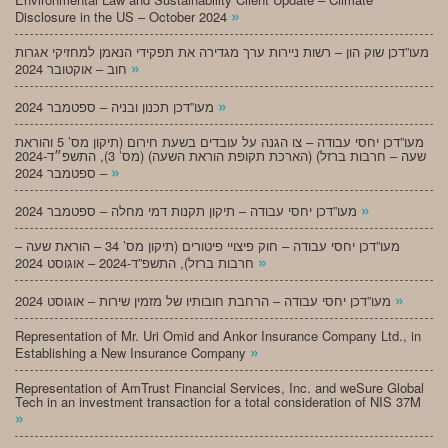
»
Disclosure in the US – October 2024
מעו”דכן שוק הון – רשות ניירות ערך מגדירה את תפקידי הנאמן למחזיקי אגרות
»
חוב – אוקטובר 2024
»
מעו”דכן תכנון ובניה – ספטמבר 2024
מעו”דכן יחסי עבודה – צו הגנה על עובדים בשעת חירום (תיקון מס’ 5 והוראת
שעה – חרבות ברזל) (הארכת תקופת הוראת השעה) (מס’ 3), התשפ״ד-2024
»
– ספטמבר 2024
»
מעו”דכן יחסי עבודה – תיקון תקנות דמי מחלה – ספטמבר 2024
מעו”דכן יחסי עבודה – חוק פיצויי פיטורים (תיקון מס’ 34 – הוראת שעה –
»
חרבות ברזל), התשפ”ד-2024 – אוגוסט 2024
»
מעו”דכן יחסי עבודה – הרחבת חובותיו של מזמין שירות – אוגוסט 2024
Representation of Mr. Uri Omid and Ankor Insurance Company Ltd., in
»
Establishing a New Insurance Company
Representation of AmTrust Financial Services, Inc. and weSure Global
Tech in an investment transaction for a total consideration of NIS 37M
»