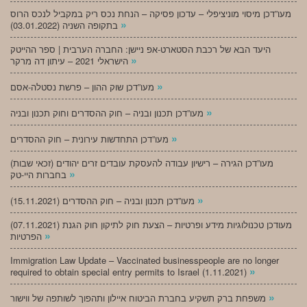
מעו”דכן מיסוי מוניציפלי – עדכון פסיקה – הנחת נכס ריק במקביל לנכס הרוס
»
בתקופה השניה (03.01.2022)
היעד הבא של רכבת הסטארט-אפ ניישן: החברה הערבית | ספר ההייטק
»
הישראלי 2021 – עיתון דה מרקר
»
מעו”דכן שוק ההון – פרשת נסטלה-אסם
»
מעו”דכן תכנון ובניה – חוק ההסדרים וחוק תכנון ובניה
»
מעו”דכן התחדשות עירונית – חוק ההסדרים
מעו”דכן הגירה – רישיון עבודה להעסקת עובדים זרים יהודים (זכאי שבות)
»
בחברות היי-טק
»
מעו”דכן תכנון ובניה – חוק ההסדרים (15.11.2021)
(07.11.2021) מעודכן טכנולוגיות מידע ופרטיות – הצעת חוק לתיקון חוק הגנת
»
הפרטיות
Immigration Law Update – Vaccinated businesspeople are no longer
»
required to obtain special entry permits to Israel (1.11.2021)
»
משפחת ברק תשקיע בחברת הביטוח איילון ותהפוך לשותפה של ווישור