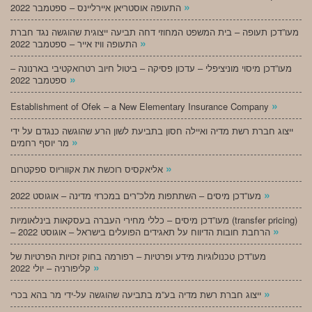
»
התעופה אוסטריאן איירליינס – ספטמבר 2022
מעו”דכן תעופה – בית המשפט המחוזי דחה תביעה ייצוגית שהוגשה נגד חברת
»
התעופה וויז אייר – ספטמבר 2022
מעו”דכן מיסוי מוניציפלי – עדכון פסיקה – ביטול חיוב רטרואקטיבי בארנונה –
»
ספטמבר 2022
»
Establishment of Ofek – a New Elementary Insurance Company
ייצוג חברת רשת מדיה ואיילה חסון בתביעת לשון הרע שהוגשה כנגדם על ידי
»
מר יוסף רחמים
»
אליאקסיס רוכשת את אקווריוס ספקטרום
»
מעו”דכן מיסים – השתתפות מלכ”רים במכרזי מדינה – אוגוסט 2022
מעו”דכן מיסים – כללי מחירי העברה בעסקאות בינלאומיות (transfer pricing)
»
– הרחבת חובות הדיווח על תאגידים הפועלים בישראל – אוגוסט 2022
מעו”דכן טכנולוגיות מידע ופרטיות – רפורמה בחוק זכויות הפרטיות של
»
קליפורניה – יולי 2022
»
ייצוג חברת רשת מדיה בע”מ בתביעה שהוגשה על-ידי מר בהא בכרי