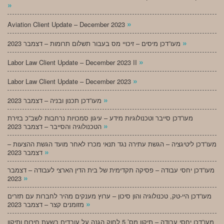
»
»
Aviation Client Update – December 2023
»
מעו”דכן מיסים – זיכויי מס בעבור תשלום תרומות – דצמבר 2023
»
Labor Law Client Update – December 2023 II
»
Labor Law Client Update – December 2023
»
מעו”דכן תכנון ובניה – דצמבר 2023
מעו”דכן סייבר וטכנולוגיות מידע – עיגון סמכויות נרחבות לשב”כ בזירת
»
הטכנולוגיה והסייבר – דצמבר 2023
מעו”דכן ליטיגציה – הגשת עתירה נגד תנאי מכרז לאחר מועד הגשת ההצעות –
»
דצמבר 2023
מעו”דכן יחסי עבודה – פסיקה תקדימית של בית הדין הארצי לעבודה – דצמבר
»
2023
מעו”דכן היי-טק, טכנולוגיה והון סיכון – ערוץ מענקים מהיר לחברות עם תזרים
»
מזומנים קצר – דצמבר 2023
מעו”דכן יחסי עבודה – תיקון מס’ 5 לחוק הגנה על עובדים בשעת חירום ותיקון