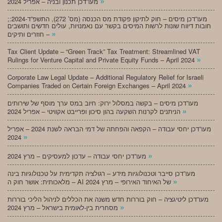
»
מעו”דכן תכנון ובניה – אפריל 2024
;מעו”דכן מיסים – חוק לתיקון פקודת מס הכנסה (מס’ 272), התשפ”ד-2024:
חובות דיווח שונות לרשות המיסים בקשר עם נאמנויות, עולים חדשים ותושבים
»
חוזרים ותיקים –
Tax Client Update – “Green Track” Tax Treatment: Streamlined VAT
»
Rulings for Venture Capital and Private Equity Funds – April 2024
Corporate Law Legal Update – Additional Regulatory Relief for Israeli
»
Companies Traded on Certain Foreign Exchanges – April 2024
מעו”דכן מיסים – בקשה במסלול ירוק: חיוב במס ערך מוסף של שירותים
»
הניתנים לקרנות השקעה בהון סיכון ופרייבט אקוויטי – אפריל 2024
מעו”דכן יחסי עבודה – הקפאה והפחתה של דמי הבראה לשנת 2024 – אפריל
»
2024
»
מעו”דכן יחסי עבודה – עדכון למעסיקים – מרץ 2024
מעו”דכן סייבר וטכנולוגיות מידע – רגולציה תקדימית על טכנולוגיות בינה
»
מלאכותית: אושר חוק ה – AI של האיחוד האירופי – מרץ 2024
מעו”דכן ליטיגציה – חוק בוררות חדש משנה את הכללים לניהול הליכי בוררות
»
מסחרית בין-לאומית בישראל – מרץ 2024