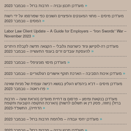
»
מעו”דכן תכנון ובניה – חרבות ברזל – נובמבר 2023
מעו”דכן מיסים – מתווי המענקים והפיצויים השונים כפי שפורסמו על ידי רשות
»
המסים – נובמבר 2023
Labor Law Client Update – A Guide for Employers – “Iron Swords” War –
»
November 2023
מעו”דכן רה-לוקיישן וניוד כישרונות גלובלי – הקצאה חדשה לקבלת היתרים
»
להעסקת עובדים זרים בענפי התעשייה – נובמבר 2023
»
מעו”דכן מיסוי מוניציפלי – נובמבר 2023
»
מעו”דכן איכות הסביבה – הארכת תוקף אישורים רגולטוריים – נובמבר 2023
מעו”דכן מיסים – דנ”א ביהמ”ש העליון בנושא רכישה עצמית של מניות שאינה
»
פרו-ראטה – נובמבר 2023
מעו”דכן בנקאות ומימון – פרסום צו דחיית מועדים (הוראת שעה – חרבות
ברזל) (חוזה, פסק דין או תשלום לרשות) (הארכת התקופה הקובעת ותקופת
»
הדחייה), התשפ”ד-2023
»
מעו”דכן יחסי עבודה – מלחמת חרבות ברזל – נובמבר 2023
»
מעו”דכן תכנון ובניה – חרבות ברזל – נובמבר 2023