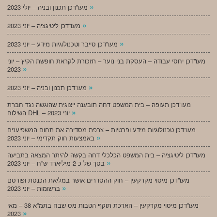
»
מעו”דכן תכנון ובניה – יולי 2023
»
מעו”דכן ליטיגציה – יוני 2023
»
מעו”דכן סייבר וטכנולוגיות מידע – יוני 2023
מעו”דכן יחסי עבודה – העסקת בני נוער – תזכורת לקראת חופשת הקיץ – יוני
»
2023
»
מעו”דכן תכנון ובניה – יוני 2023
מעו”דכן תעופה – בית המשפט דחה תובענה ייצוגית שהוגשה נגד חברת
»
השילוח DHL – יוני 2023
מעו”דכן טכנולוגיות מידע ופרטיות – צרפת מסדירה את תחום המשפיענים
»
באמצעות חוק תקדימי – יוני 2023
מעו”דכן ליטיגציה – בית המשפט הכלכלי דחה בקשה להיתר המצאה בתביעה
»
בסך של כ-2 מיליארד ש”ח – יוני 2023
מעו”דכן מיסוי מקרקעין – חוק ההסדרים אושר במליאת הכנסת ופורסם
»
ברשומות – יוני 2023
מעו”דכן מיסוי מקרקעין – הארכת תוקף הטבות מס שבח בתמ”א 38 – מאי
»
2023