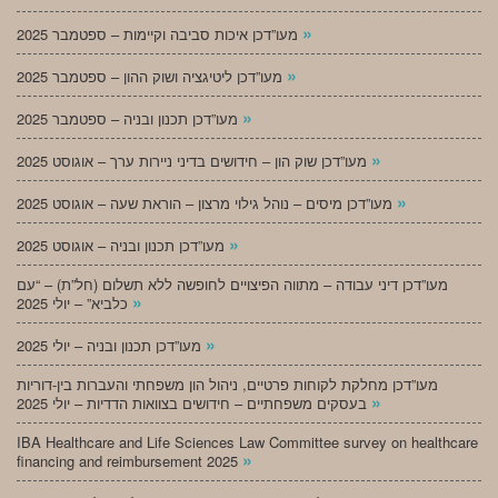
»
מעו”דכן איכות סביבה וקיימות – ספטמבר 2025
»
מעו”דכן ליטיגציה ושוק ההון – ספטמבר 2025
»
מעו”דכן תכנון ובניה – ספטמבר 2025
»
מעו”דכן שוק הון – חידושים בדיני ניירות ערך – אוגוסט 2025
»
מעו”דכן מיסים – נוהל גילוי מרצון – הוראת שעה – אוגוסט 2025
»
מעו”דכן תכנון ובניה – אוגוסט 2025
מעו”דכן דיני עבודה – מתווה הפיצויים לחופשה ללא תשלום (חל”ת) – “עם
»
כלביא” – יולי 2025
»
מעו”דכן תכנון ובניה – יולי 2025
מעו”דכן מחלקת לקוחות פרטיים, ניהול הון משפחתי והעברות בין-דוריות
»
בעסקים משפחתיים – חידושים בצוואות הדדיות – יולי 2025
IBA Healthcare and Life Sciences Law Committee survey on healthcare
»
financing and reimbursement 2025