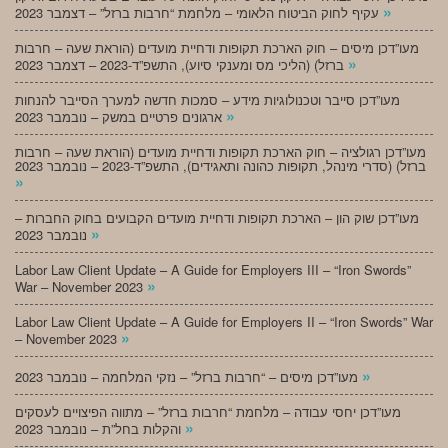
»
עקיף לחוק הביטוח הלאומי – מלחמת “חרבות ברזל” – דצמבר 2023
מעו”דכן מיסים – חוק הארכת תקופות ודחיית מועדים (הוראת שעה – חרבות
»
ברזל) (הליכי מס ומענקי סיוע), התשפ”ד-2023 – דצמבר 2023
מעו”דכן סייבר וטכנולוגיות מידע – סמכות חדשה למערך הסייבר להנחות
»
ארגונים פרטיים במשק – נובמבר 2023
מעו”דכן רגולציה – חוק הארכת תקופות ודחיית מועדים (הוראת שעה – חרבות
ברזל) (סדרי מינהל, תקופות כהונה ותאגידים), התשפ”ד-2023 – נובמבר 2023
»
מעו”דכן שוק הון – הארכת תקופות ודחיית מועדים הקבועים בחוק החברות –
»
נובמבר 2023
Labor Law Client Update – A Guide for Employers III – “Iron Swords”
»
War – November 2023
Labor Law Client Update – A Guide for Employers II – “Iron Swords” War
»
– November 2023
»
מעו”דכן מיסים – “חרבות ברזל” – נזקי המלחמה – נובמבר 2023
מעו”דכן יחסי עבודה – מלחמת “חרבות ברזל” – מתווה הפיצויים לעסקים
»
והקלות בחל”ת – נובמבר 2023