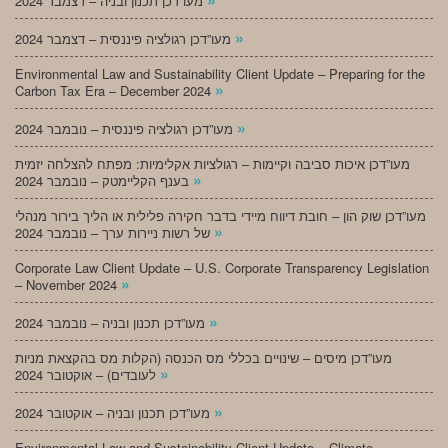
מעו”דכן תכנון ובניה – דצמבר 2024
»
מעו”דכן רגולציה פיננסית – דצמבר 2024
Environmental Law and Sustainability Client Update – Preparing for the
»
Carbon Tax Era – December 2024
»
מעו”דכן רגולציה פיננסית – נובמבר 2024
מעו”דכן איכות סביבה וקיימות – רגולציות אקלימיות: מפתח להצלחה יזמית
»
בענף הקליימטק – נובמבר 2024
מעו”דכן שוק הון – חובת דיווח מיידי בדבר חקירה פלילית או הליך בירור מנהלי
»
של רשות ניירות ערך – נובמבר 2024
Corporate Law Client Update – U.S. Corporate Transparency Legislation
»
– November 2024
»
מעו”דכן תכנון ובניה – נובמבר 2024
מעו”דכן מיסים – שינויים בכללי מס הכנסה (הקלות מס בהקצאת מניות
»
לעובדים) – אוקטובר 2024
»
מעו”דכן תכנון ובניה – אוקטובר 2024
Environmental Law and Sustainability Client Update – Climate