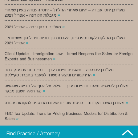
מעו”דכן יחסי עבודה – ‘היום שאחרי החל”ת’ – יחסי העבודה בעידן שאחרי
»
מגבלות הקורונה – אפריל 2021
»
מעו”דכן תכנון ובניה – אפריל 2021
מעו”דכן מחלקת לקוחות פרטיים, העברות בין-דוריות וניהול הון משפחתי –
»
אפריל 2021
Client Update – Immigration Law – Israel Reopens the Skies for Foreign
»
Experts and Businessmen
מעו”דכן ליטיגציה – תאגידים וניירות ערך – דחיית תביעת ענק כנגד
»
הדירקטורים ונושאי המשרה לשעבר בחברת סקיילקס
מעו”דכן ליטיגציה תאגידים וניירות ערך – סילוק על הסף של תביעה שהוגשה
»
נגד רואה חשבון מבקר
»
מעודכן משבר הקורונה – כניסת עובדים שאינם מחוסנים למקומות עבודה
FBC Tax Update: Transfer Pricing Business Models for Distribution &
»
Sales
»
מעו”דכן תכנון ובניה – מרץ 2021
Find Practice / Attorney