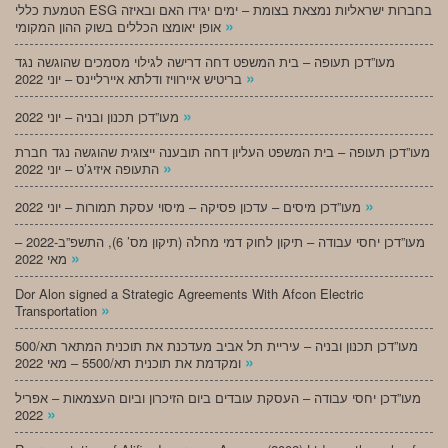
הטמעת כללי ESG בחברות ישראליות נמצאת בצומת – ימים יגידו האם ובאיזה
»
אופן יאומצו הכללים בשוק ההון המקומי
מעו”דכן תעופה – בית המשפט דחה דרישה לגילוי מסמכים שהוגשה נגד
»
בריטיש איירוויז ודלתא איירליינס – יוני 2022
»
מעו”דכן תכנון ובניה – יוני 2022
מעו”דכן תעופה – בית המשפט העליון דחה תובענה ייצוגית שהוגשה נגד חברת
»
התעופה איזיג’ט – יוני 2022
»
מעו”דכן מיסים – עדכון פסיקה – מיסוי עסקת תמורות – יוני 2022
מעו”דכן יחסי עבודה – תיקון לחוק דמי מחלה (תיקון מס’ 6), התשפ”ב-2022 –
»
מאי 2022
Dor Alon signed a Strategic Agreements With Afcon Electric
»
Transportation
מעו”דכן תכנון ובניה – עיריית תל אביב מעדכנת את תוכנית המתאר תא/500
»
ומקדמת את תוכנית תא/5500 – מאי 2022
מעו”דכן יחסי עבודה – העסקת עובדים ביום הזיכרון וביום העצמאות – אפריל
»
2022