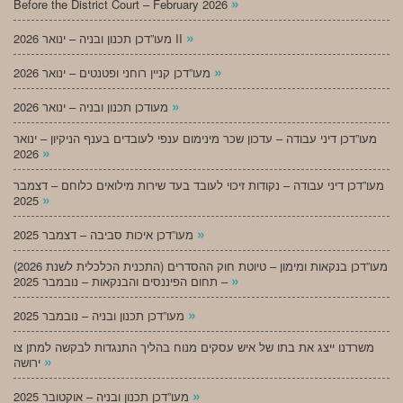
»
Before the District Court – February 2026
»
מעו”דכן תכנון ובניה – ינואר 2026 II
»
מעו”דכן קניין רוחני ופטנטים – ינואר 2026
»
מעודכן תכנון ובניה – ינואר 2026
מעו”דכן דיני עבודה – עדכון שכר מינימום ענפי לעובדים בענף הניקיון – ינואר
»
2026
מעו”דכן דיני עבודה – נקודות זיכוי לעובד בעד שירות מילואים כלוחם – דצמבר
»
2025
»
מעו”דכן איכות סביבה – דצמבר 2025
מעו”דכן בנקאות ומימון – טיוטת חוק ההסדרים (התכנית הכלכלית לשנת 2026)
»
– תחום הפיננסים והבנקאות – נובמבר 2025
»
מעו”דכן תכנון ובניה – נובמבר 2025
משרדנו ייצג את בתו של איש עסקים מנוח בהליך התנגדות לבקשה למתן צו
»
ירושה
»
מעו”דכן תכנון ובניה – אוקטובר 2025