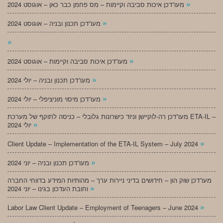
»
מעו”דכן איכות סביבה וקיימות – מס פחמן כבר כאן – אוגוסט 2024
»
מעו”דכן תכנון ובניה – אוגוסט 2024
»
»
מעו”דכן איכות סביבה וקיימות – אוגוסט 2024
»
מעו”דכן תכנון ובניה – יולי 2024
»
מעו”דכן מיסוי מוניציפלי – יולי 2024
מעו”דכן רה-לוקיישן וניוד כישרונות גלובלי – כניסה לתוקף של מערכת ETA-IL –
»
יולי 2024
»
Client Update – Implementation of the ETA-IL System – July 2024
»
מעו”דכן תכנון ובניה – יוני 2024
מעו”דכן שוק הון – חידושים בדיני ניירות ערך – מהותיות המידע בדווחי החברה
»
וחובת העדכון בגינו – יוני 2024
»
Labor Law Client Update – Employment of Teenagers – June 2024