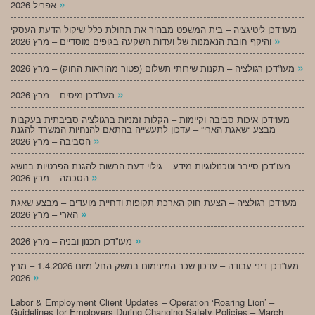
»
אפריל 2026
מעו”דכן ליטיגציה – בית המשפט מבהיר את תחולת כלל שיקול הדעת העסקי
»
והיקף חובת הנאמנות של ועדות השקעה בגופים מוסדיים – מרץ 2026
»
מעו”דכן רגולציה – תקנות שירותי תשלום (פטור מהוראות החוק) – מרץ 2026
»
מעו”דכן מיסים – מרץ 2026
מעו”דכן איכות סביבה וקיימות – הקלות זמניות ברגולציה סביבתית בעקבות
מבצע “שאגת הארי” – עדכון לתעשייה בהתאם להנחיות המשרד להגנת
»
הסביבה – מרץ 2026
מעו”דכן סייבר וטכנולוגיות מידע – גילוי דעת הרשות להגנת הפרטיות בנושא
»
הסכמה – מרץ 2026
מעו”דכן רגולציה – הצעת חוק הארכת תקופות ודחיית מועדים – מבצע שאגת
»
הארי – מרץ 2026
»
מעו”דכן תכנון ובניה – מרץ 2026
מעו”דכן דיני עבודה – עדכון שכר המינימום במשק החל מיום 1.4.2026 – מרץ
»
2026
Labor & Employment Client Updates – Operation ‘Roaring Lion’ –
Guidelines for Employers During Changing Safety Policies – March