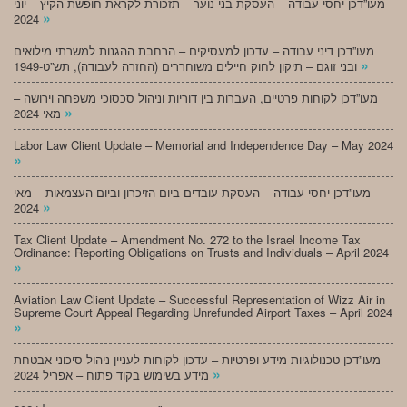
מעו”דכן יחסי עבודה – העסקת בני נוער – תזכורת לקראת חופשת הקיץ – יוני
»
2024
מעו”דכן דיני עבודה – עדכון למעסיקים – הרחבת ההגנות למשרתי מילואים
»
ובני זוגם – תיקון לחוק חיילים משוחררים (החזרה לעבודה), תש”ט-1949
מעו”דכן לקוחות פרטיים, העברות בין דוריות וניהול סכסוכי משפחה וירושה –
»
מאי 2024
Labor Law Client Update – Memorial and Independence Day – May 2024
»
מעו”דכן יחסי עבודה – העסקת עובדים ביום הזיכרון וביום העצמאות – מאי
»
2024
Tax Client Update – Amendment No. 272 to the Israel Income Tax
Ordinance: Reporting Obligations on Trusts and Individuals – April 2024
»
Aviation Law Client Update – Successful Representation of Wizz Air in
Supreme Court Appeal Regarding Unrefunded Airport Taxes – April 2024
»
מעו”דכן טכנולוגיות מידע ופרטיות – עדכון לקוחות לעניין ניהול סיכוני אבטחת
»
מידע בשימוש בקוד פתוח – אפריל 2024