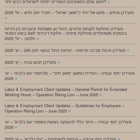
»
האם עולם המשקיעים הכשירים ייפתח לישראלים רבים יותר?
מעו”דכן מיסים – סיווגו של יחיד כ”תושב ישראל” – תזכיר חוק חדש – יולי 2025
»
מעו”דכן מחלקת לקוחות פרטיים, ניהול הון משפחתי והעברות בין-דוריות
בעסקים משפחתיים ומחלקת מיסים – חלוקת דיבידנד לשם ביצוע הסכמי
»
חלוקה – יולי 2025
»
מעו”דכן איכות סביבה וקיימות – הוראת ניהול בנקאי תקין 345 – יוני 2025
»
מעו”דכן תכנון ובניה – יוני 2025
מעו”דכן יחסי עבודה – הגדרת המושג “משק חיוני” – מלחמת “עם כלביא” – יוני
»
2025
Labor & Employment Client Updates – General Permit for Extended
»
Working Hours – Operation Rising Lion – June 2025
Labor & Employment Client Updates – Guidelines for Employers –
»
Operation Rising Lion – June 2025
מעו”דכן יחסי עבודה – היתר כללי להעסקה בשעות נוספות “עם כלביא” – יוני
»
2025
»
מעו”דכן יחסי עבודה – הנחיות למעסיקים – “עם כלביא” – יוני 2025