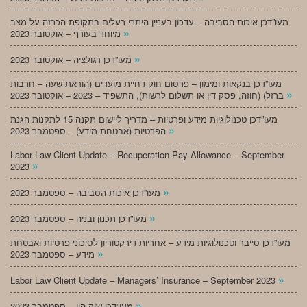
מעו”דכן איכות הסביבה – עדכון בעניין היתרי רעלים בתקופת הכרזה על מצב
»
מיוחד בעורף – אוקטובר 2023
»
מעו”דכן רגולציה – אוקטובר 2023
מעו”דכן בנקאות ומימון – פרסום חוק דחיית מועדים (הוראת שעה – חרבות
»
ברזל) (חוזה, פסק דין או תשלום לרשות), התשפ”ד – 2023 – אוקטובר 2023
מעו”דכן טכנולוגיות מידע ופרטיות – מדריך ליישום תקנה 15 לתקנות הגנת
»
הפרטיות (אבטחת מידע) – ספטמבר 2023
Labor Law Client Update – Recuperation Pay Allowance – September
»
2023
»
מעו”דכן איכות הסביבה – ספטמבר 2023
»
מעו”דכן תכנון ובניה – ספטמבר 2023
מעו”דכן סייבר וטכנולוגיות מידע – אחריות דירקטוריון לסיכוני פרטיות ואבטחת
»
מידע – ספטמבר 2023
»
Labor Law Client Update – Managers’ Insurance – September 2023
»
מעו”דכן שוק הון – ספטמבר 2023