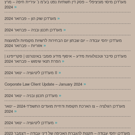
מעו”דכן מיסוי מוניציפלי – פסק דין תשתיות נפט בע”מ נ’ עיריית חיפה – מרץ
»
2024
»
מעו”דכן שוק הון – פברואר 2024
»
מעו”דכן תכנון ובניה – פברואר 2024
מעו”דכן יחסי עבודה – יום שבתון יום הבחירות לרשויות מקומיות ולמועצות
»
אזוריות – פברואר 2024
מעו”דכן סייבר וטכנולוגיות מידע – איסוף מידע פומבי באינטרנט | סקרייפינג |
»
הפרת תנאי שימוש – פברואר 2024
»
מעו”דכן ליטיגציה – ינואר 2024 II
»
Corporate Law Client Update – January 2024
»
מעו”דכן תכנון ובניה – ינואר 2024
מעו”דכן רגולציה – צו הארכת תקופות ודחיית מועדים התשפ”ד-2024 – ינואר
»
2024
»
מעו”דכן ליטיגציה – ינואר 2024
מעו”דכן יחסי עבודה – תקנות להגברת האכיפה של דיני עבודה – דצמבר 2023