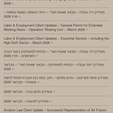
»
2026
מעו”דכן דיני עבודה – מבצע ‘שאגת הארי’ – היתר העסקה בשעות נוספות –
»
מרץ 2026
Labor & Employment Client Updates – General Permit for Extended
»
Working Hours – Operation ‘Roaring Lion’ – March 2026
Labor & Employment Client Updates – Essential Sectors – including the
»
High-Tech Sector – March 2026
מעו”דכן דיני עבודה – מבצע ‘שאגת הארי’ – הנחיות למעסיקים בענף הבניה
»
והשיפוצים – מרץ 2026
מעו”דכן יחסי עבודה – הנחיות למעסיקים – מבצע “שאגת הארי” – פברואר
»
2026
מעו”דכן מיסוי מקרקעין – עדכון פסיקה – חיוב במס בגין העברת זכויות לרשות
»
מקומית – פברואר 2026
»
מעו”דכן תכנון ובניה – פברואר 2026
»
מעו”דכן ליטיגציה – פברואר 2026
Aviation Law Client Update – Successful Representation of Air France