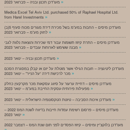
»
מעו”דכן תכנון ובניה – פברואר 2023
Medica Excel Tel Aviv Ltd. purchased 50% of Raphael Hospital Ltd.
»
from Harel Investments
מעו”דכן מיסים – החבות במע”מ בשל מכירת דירת מגורים מכוח סעיף 5(ב)
»
לחוק מע”מ – פברואר 2023
מעו”דכן מיסים – התרת קיזוז תשומות עבור דמי שכירות והוצאות נלוות לגבי
»
מבנה ששימש לארוחות עובדים – פברואר 2023
»
מעו”דכן תכנון ובניה – ינואר 2023
מעו”דכן ליטיגציה – חובות הגילוי אשר מוטלת על יזם או קבלן במסגרת הסכם
»
מכר לרכישת דירה “על הנייר” – ינואר 2023
מעו”דכן מיסים – דחיית ערעור על סיווג עסקאות מכר מקרקעין כחלק
»
מפעילות פירותית-עסקית החייבת במע”מ – ינואר 2023
»
מעו”דכן איכות הסביבה – טיוטת הטקסונומיה הישראלית – ינואר 2023
מעו”דכן מיסים – פרסום רשימת עמדות חייבות בדיווח לשנת המס 2022 –
»
ינואר 2023
מעו”דכן בלוקצ’יין ומיסים – קיזוז הפסדים לפני תום שנת המס – דצמבר 2022
»