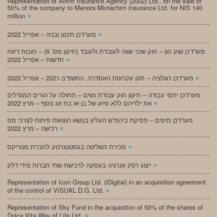
Representation of Alifim Insurance Agency (2002) Ltd., on the sale of
50% of the company to Menora Mivtachim Insurance Ltd. for NIS 140
»
million
»
מעו”דכן תכנון ובניה – אפריל 2022
מעו”דכן שוק הון – חוק שכר שווה לעובדת ולעובד (תיקון מס’ 6) – חובות דיווח
»
חדשות – אפריל 2022
»
מעו”דכן רגולציה – חוק עקרונות האסדרה, התשפ”ב-2021 – אפריל 2022
מעו”דכן יחסי עבודה – תיקון חוק עבודת נשים – תחולה על הורים המגדלים
»
את ילדיהם ללא סיוע של בן או בת זוג נוסף – מרץ 2022
מעו”דכן מיסים – פסיקת ביהמ”ש העליון בנושא הוצאות פיתוח לצרכי מס
»
רכישה – מרץ 2022
»
מכירת השליטה בגסטטנרטק לחברת מטריקס
»
ייצוג רפק אנרגיה בעסקה לרכישת שתי חברות מידי דלק
Representation of Icon Group Ltd. (iDigital) in an acquisition agreement
»
of the control of VISUAL D.G. Ltd.
Representation of Sky Fund in the acquisition of 50% of the shares of
»
Dolce Vita Way of Life Ltd.