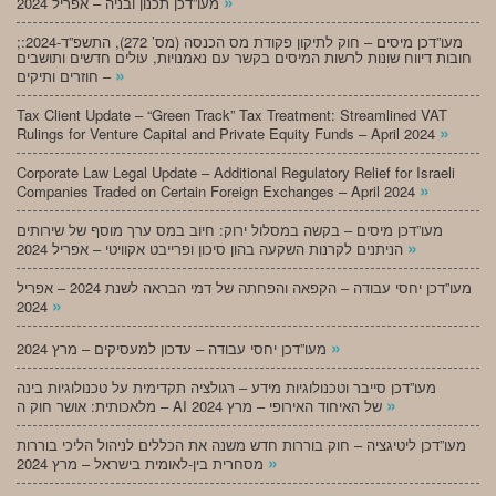
»
מעו”דכן תכנון ובניה – אפריל 2024
;מעו”דכן מיסים – חוק לתיקון פקודת מס הכנסה (מס’ 272), התשפ”ד-2024:
חובות דיווח שונות לרשות המיסים בקשר עם נאמנויות, עולים חדשים ותושבים
»
חוזרים ותיקים –
Tax Client Update – “Green Track” Tax Treatment: Streamlined VAT
»
Rulings for Venture Capital and Private Equity Funds – April 2024
Corporate Law Legal Update – Additional Regulatory Relief for Israeli
»
Companies Traded on Certain Foreign Exchanges – April 2024
מעו”דכן מיסים – בקשה במסלול ירוק: חיוב במס ערך מוסף של שירותים
»
הניתנים לקרנות השקעה בהון סיכון ופרייבט אקוויטי – אפריל 2024
מעו”דכן יחסי עבודה – הקפאה והפחתה של דמי הבראה לשנת 2024 – אפריל
»
2024
»
מעו”דכן יחסי עבודה – עדכון למעסיקים – מרץ 2024
מעו”דכן סייבר וטכנולוגיות מידע – רגולציה תקדימית על טכנולוגיות בינה
»
מלאכותית: אושר חוק ה – AI של האיחוד האירופי – מרץ 2024
מעו”דכן ליטיגציה – חוק בוררות חדש משנה את הכללים לניהול הליכי בוררות
»
מסחרית בין-לאומית בישראל – מרץ 2024