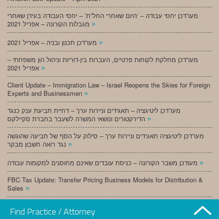
מעו”דכן יחסי עבודה – ‘היום שאחרי החל”ת’ – יחסי העבודה בעידן שאחרי
»
מגבלות הקורונה – אפריל 2021
»
מעו”דכן תכנון ובניה – אפריל 2021
מעו”דכן מחלקת לקוחות פרטיים, העברות בין-דוריות וניהול הון משפחתי –
»
אפריל 2021
Client Update – Immigration Law – Israel Reopens the Skies for Foreign
»
Experts and Businessmen
מעו”דכן ליטיגציה – תאגידים וניירות ערך – דחיית תביעת ענק כנגד
»
הדירקטורים ונושאי המשרה לשעבר בחברת סקיילקס
מעו”דכן ליטיגציה תאגידים וניירות ערך – סילוק על הסף של תביעה שהוגשה
»
נגד רואה חשבון מבקר
»
מעודכן משבר הקורונה – כניסת עובדים שאינם מחוסנים למקומות עבודה
FBC Tax Update: Transfer Pricing Business Models for Distribution &
»
Sales
»
מעו”דכן תכנון ובניה – מרץ 2021
Find Practice / Attorney