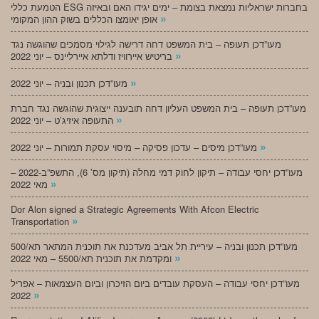
הטמעת כללי ESG בחברות ישראליות נמצאת בצומת – ימים יגידו האם ובאיזה
»
אופן יאומצו הכללים בשוק ההון המקומי
מעו”דכן תעופה – בית המשפט דחה דרישה לגילוי מסמכים שהוגשה נגד
»
בריטיש איירוויז ודלתא איירליינס – יוני 2022
»
מעו”דכן תכנון ובניה – יוני 2022
מעו”דכן תעופה – בית המשפט העליון דחה תובענה ייצוגית שהוגשה נגד חברת
»
התעופה איזיג’ט – יוני 2022
»
מעו”דכן מיסים – עדכון פסיקה – מיסוי עסקת תמורות – יוני 2022
מעו”דכן יחסי עבודה – תיקון לחוק דמי מחלה (תיקון מס’ 6), התשפ”ב-2022 –
»
מאי 2022
Dor Alon signed a Strategic Agreements With Afcon Electric
»
Transportation
מעו”דכן תכנון ובניה – עיריית תל אביב מעדכנת את תוכנית המתאר תא/500
»
ומקדמת את תוכנית תא/5500 – מאי 2022
מעו”דכן יחסי עבודה – העסקת עובדים ביום הזיכרון וביום העצמאות – אפריל
»
2022