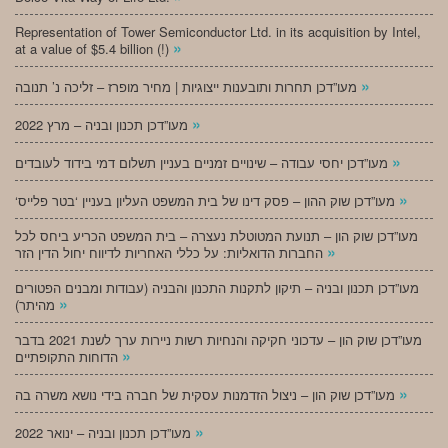
Representation of Tower Semiconductor Ltd. in its acquisition by Intel,
»
at a value of $5.4 billion (!)
»
מעו”דכן תחרות ותובענות ייצוגיות | מחיר מופרז – זליכה נ’ תנובה
»
מעו”דכן תכנון ובניה – מרץ 2022
»
מעו”דכן יחסי עבודה – שינויים זמניים בעניין תשלום דמי בידוד לעובדים
»
‘מעו”דכן שוק ההון – פסק דינו של בית המשפט העליון בעניין ‘בטר פלייס
מעו”דכן שוק הון – תנועת המטוטלת נעצרה – בית המשפט הכריע ביחס לכל
»
החברות הדואליות: על כללי האחריות לדיווח יחול הדין הזר
מעו”דכן תכנון ובניה – תיקון לתקנות התכנון והבניה (עבודות ומבנים הפטורים
»
מהיתר)
מעו”דכן שוק הון – עדכוני חקיקה והנחיות רשות ניירות ערך לשנת 2021 בדבר
»
הדוחות התקופתיים
»
מעו”דכן שוק הון – ניצול הזדמנות עסקית של חברה בידי נושא משרה בה
»
מעו”דכן תכנון ובניה – ינואר 2022