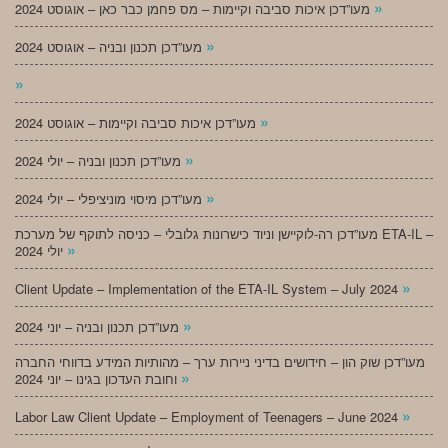
»
מעו”דכן איכות סביבה וקיימות – מס פחמן כבר כאן – אוגוסט 2024
»
מעו”דכן תכנון ובניה – אוגוסט 2024
»
»
מעו”דכן איכות סביבה וקיימות – אוגוסט 2024
»
מעו”דכן תכנון ובניה – יולי 2024
»
מעו”דכן מיסוי מוניציפלי – יולי 2024
מעו”דכן רה-לוקיישן וניוד כישרונות גלובלי – כניסה לתוקף של מערכת ETA-IL –
»
יולי 2024
»
Client Update – Implementation of the ETA-IL System – July 2024
»
מעו”דכן תכנון ובניה – יוני 2024
מעו”דכן שוק הון – חידושים בדיני ניירות ערך – מהותיות המידע בדווחי החברה
»
וחובת העדכון בגינו – יוני 2024
»
Labor Law Client Update – Employment of Teenagers – June 2024