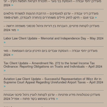
מעו”דכן יחסי עבודה – העסקת בני נוער – תזכורת לקראת חופשת הקיץ – יוני
»
2024
מעו”דכן דיני עבודה – עדכון למעסיקים – הרחבת ההגנות למשרתי מילואים
»
ובני זוגם – תיקון לחוק חיילים משוחררים (החזרה לעבודה), תש”ט-1949
מעו”דכן לקוחות פרטיים, העברות בין דוריות וניהול סכסוכי משפחה וירושה –
»
מאי 2024
Labor Law Client Update – Memorial and Independence Day – May 2024
»
מעו”דכן יחסי עבודה – העסקת עובדים ביום הזיכרון וביום העצמאות – מאי
»
2024
Tax Client Update – Amendment No. 272 to the Israel Income Tax
Ordinance: Reporting Obligations on Trusts and Individuals – April 2024
»
Aviation Law Client Update – Successful Representation of Wizz Air in
Supreme Court Appeal Regarding Unrefunded Airport Taxes – April 2024
»
מעו”דכן טכנולוגיות מידע ופרטיות – עדכון לקוחות לעניין ניהול סיכוני אבטחת
»
מידע בשימוש בקוד פתוח – אפריל 2024