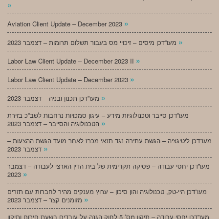
»
»
Aviation Client Update – December 2023
»
מעו”דכן מיסים – זיכויי מס בעבור תשלום תרומות – דצמבר 2023
»
Labor Law Client Update – December 2023 II
»
Labor Law Client Update – December 2023
»
מעו”דכן תכנון ובניה – דצמבר 2023
מעו”דכן סייבר וטכנולוגיות מידע – עיגון סמכויות נרחבות לשב”כ בזירת
»
הטכנולוגיה והסייבר – דצמבר 2023
מעו”דכן ליטיגציה – הגשת עתירה נגד תנאי מכרז לאחר מועד הגשת ההצעות –
»
דצמבר 2023
מעו”דכן יחסי עבודה – פסיקה תקדימית של בית הדין הארצי לעבודה – דצמבר
»
2023
מעו”דכן היי-טק, טכנולוגיה והון סיכון – ערוץ מענקים מהיר לחברות עם תזרים
»
מזומנים קצר – דצמבר 2023
מעו”דכן יחסי עבודה – תיקון מס’ 5 לחוק הגנה על עובדים בשעת חירום ותיקון