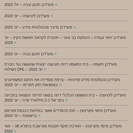
»
מעו”דכן תכנון ובניה – יולי 2023
»
מעו”דכן ליטיגציה – יוני 2023
»
מעו”דכן סייבר וטכנולוגיות מידע – יוני 2023
מעו”דכן יחסי עבודה – העסקת בני נוער – תזכורת לקראת חופשת הקיץ – יוני
»
2023
»
מעו”דכן תכנון ובניה – יוני 2023
מעו”דכן תעופה – בית המשפט דחה תובענה ייצוגית שהוגשה נגד חברת
»
השילוח DHL – יוני 2023
מעו”דכן טכנולוגיות מידע ופרטיות – צרפת מסדירה את תחום המשפיענים
»
באמצעות חוק תקדימי – יוני 2023
מעו”דכן ליטיגציה – בית המשפט הכלכלי דחה בקשה להיתר המצאה בתביעה
»
בסך של כ-2 מיליארד ש”ח – יוני 2023
מעו”דכן מיסוי מקרקעין – חוק ההסדרים אושר במליאת הכנסת ופורסם
»
ברשומות – יוני 2023
מעו”דכן מיסוי מקרקעין – הארכת תוקף הטבות מס שבח בתמ”א 38 – מאי
»
2023