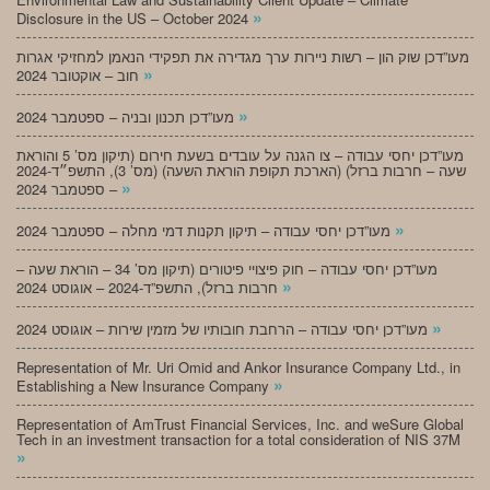
»
Disclosure in the US – October 2024
מעו”דכן שוק הון – רשות ניירות ערך מגדירה את תפקידי הנאמן למחזיקי אגרות
»
חוב – אוקטובר 2024
»
מעו”דכן תכנון ובניה – ספטמבר 2024
מעו”דכן יחסי עבודה – צו הגנה על עובדים בשעת חירום (תיקון מס’ 5 והוראת
שעה – חרבות ברזל) (הארכת תקופת הוראת השעה) (מס’ 3), התשפ״ד-2024
»
– ספטמבר 2024
»
מעו”דכן יחסי עבודה – תיקון תקנות דמי מחלה – ספטמבר 2024
מעו”דכן יחסי עבודה – חוק פיצויי פיטורים (תיקון מס’ 34 – הוראת שעה –
»
חרבות ברזל), התשפ”ד-2024 – אוגוסט 2024
»
מעו”דכן יחסי עבודה – הרחבת חובותיו של מזמין שירות – אוגוסט 2024
Representation of Mr. Uri Omid and Ankor Insurance Company Ltd., in
»
Establishing a New Insurance Company
Representation of AmTrust Financial Services, Inc. and weSure Global
Tech in an investment transaction for a total consideration of NIS 37M
»