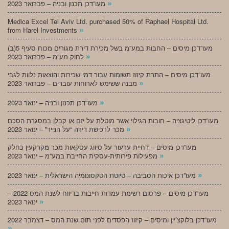
»
מעו”דכן תכנון ובניה – פברואר 2023
Medica Excel Tel Aviv Ltd. purchased 50% of Raphael Hospital Ltd.
»
from Harel Investments
מעו”דכן מיסים – החבות במע”מ בשל מכירת דירת מגורים מכוח סעיף 5(ב)
»
לחוק מע”מ – פברואר 2023
מעו”דכן מיסים – התרת קיזוז תשומות עבור דמי שכירות והוצאות נלוות לגבי
»
מבנה ששימש לארוחות עובדים – פברואר 2023
»
מעו”דכן תכנון ובניה – ינואר 2023
מעו”דכן ליטיגציה – חובות הגילוי אשר מוטלת על יזם או קבלן במסגרת הסכם
»
מכר לרכישת דירה “על הנייר” – ינואר 2023
מעו”דכן מיסים – דחיית ערעור על סיווג עסקאות מכר מקרקעין כחלק
»
מפעילות פירותית-עסקית החייבת במע”מ – ינואר 2023
»
מעו”דכן איכות הסביבה – טיוטת הטקסונומיה הישראלית – ינואר 2023
מעו”דכן מיסים – פרסום רשימת עמדות חייבות בדיווח לשנת המס 2022 –
»
ינואר 2023
מעו”דכן בלוקצ’יין ומיסים – קיזוז הפסדים לפני תום שנת המס – דצמבר 2022
»