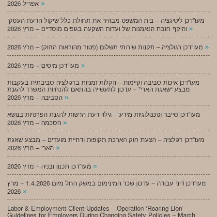
»
אפריל 2026
מעו”דכן ליטיגציה – בית המשפט מבהיר את תחולת כלל שיקול הדעת העסקי
»
והיקף חובת הנאמנות של ועדות השקעה בגופים מוסדיים – מרץ 2026
»
מעו”דכן רגולציה – תקנות שירותי תשלום (פטור מהוראות החוק) – מרץ 2026
»
מעו”דכן מיסים – מרץ 2026
מעו”דכן איכות סביבה וקיימות – הקלות זמניות ברגולציה סביבתית בעקבות
מבצע “שאגת הארי” – עדכון לתעשייה בהתאם להנחיות המשרד להגנת
»
הסביבה – מרץ 2026
מעו”דכן סייבר וטכנולוגיות מידע – גילוי דעת הרשות להגנת הפרטיות בנושא
»
הסכמה – מרץ 2026
מעו”דכן רגולציה – הצעת חוק הארכת תקופות ודחיית מועדים – מבצע שאגת
»
הארי – מרץ 2026
»
מעו”דכן תכנון ובניה – מרץ 2026
מעו”דכן דיני עבודה – עדכון שכר המינימום במשק החל מיום 1.4.2026 – מרץ
»
2026
Labor & Employment Client Updates – Operation ‘Roaring Lion’ –
Guidelines for Employers During Changing Safety Policies – March