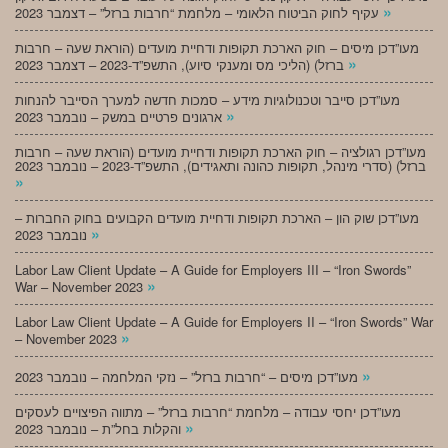
»
עקיף לחוק הביטוח הלאומי – מלחמת “חרבות ברזל” – דצמבר 2023
מעו”דכן מיסים – חוק הארכת תקופות ודחיית מועדים (הוראת שעה – חרבות
»
ברזל) (הליכי מס ומענקי סיוע), התשפ”ד-2023 – דצמבר 2023
מעו”דכן סייבר וטכנולוגיות מידע – סמכות חדשה למערך הסייבר להנחות
»
ארגונים פרטיים במשק – נובמבר 2023
מעו”דכן רגולציה – חוק הארכת תקופות ודחיית מועדים (הוראת שעה – חרבות
ברזל) (סדרי מינהל, תקופות כהונה ותאגידים), התשפ”ד-2023 – נובמבר 2023
»
מעו”דכן שוק הון – הארכת תקופות ודחיית מועדים הקבועים בחוק החברות –
»
נובמבר 2023
Labor Law Client Update – A Guide for Employers III – “Iron Swords”
»
War – November 2023
Labor Law Client Update – A Guide for Employers II – “Iron Swords” War
»
– November 2023
»
מעו”דכן מיסים – “חרבות ברזל” – נזקי המלחמה – נובמבר 2023
מעו”דכן יחסי עבודה – מלחמת “חרבות ברזל” – מתווה הפיצויים לעסקים
»
והקלות בחל”ת – נובמבר 2023