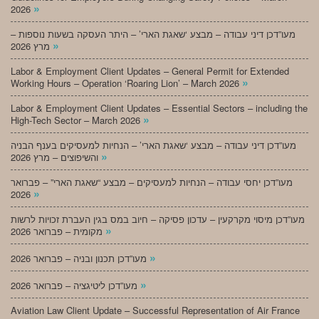
»
2026
מעו”דכן דיני עבודה – מבצע ‘שאגת הארי’ – היתר העסקה בשעות נוספות –
»
מרץ 2026
Labor & Employment Client Updates – General Permit for Extended
»
Working Hours – Operation ‘Roaring Lion’ – March 2026
Labor & Employment Client Updates – Essential Sectors – including the
»
High-Tech Sector – March 2026
מעו”דכן דיני עבודה – מבצע ‘שאגת הארי’ – הנחיות למעסיקים בענף הבניה
»
והשיפוצים – מרץ 2026
מעו”דכן יחסי עבודה – הנחיות למעסיקים – מבצע “שאגת הארי” – פברואר
»
2026
מעו”דכן מיסוי מקרקעין – עדכון פסיקה – חיוב במס בגין העברת זכויות לרשות
»
מקומית – פברואר 2026
»
מעו”דכן תכנון ובניה – פברואר 2026
»
מעו”דכן ליטיגציה – פברואר 2026
Aviation Law Client Update – Successful Representation of Air France