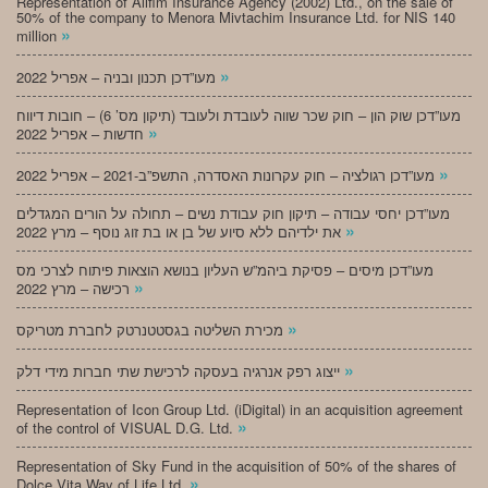
Representation of Alifim Insurance Agency (2002) Ltd., on the sale of
50% of the company to Menora Mivtachim Insurance Ltd. for NIS 140
»
million
»
מעו”דכן תכנון ובניה – אפריל 2022
מעו”דכן שוק הון – חוק שכר שווה לעובדת ולעובד (תיקון מס’ 6) – חובות דיווח
»
חדשות – אפריל 2022
»
מעו”דכן רגולציה – חוק עקרונות האסדרה, התשפ”ב-2021 – אפריל 2022
מעו”דכן יחסי עבודה – תיקון חוק עבודת נשים – תחולה על הורים המגדלים
»
את ילדיהם ללא סיוע של בן או בת זוג נוסף – מרץ 2022
מעו”דכן מיסים – פסיקת ביהמ”ש העליון בנושא הוצאות פיתוח לצרכי מס
»
רכישה – מרץ 2022
»
מכירת השליטה בגסטטנרטק לחברת מטריקס
»
ייצוג רפק אנרגיה בעסקה לרכישת שתי חברות מידי דלק
Representation of Icon Group Ltd. (iDigital) in an acquisition agreement
»
of the control of VISUAL D.G. Ltd.
Representation of Sky Fund in the acquisition of 50% of the shares of
»
Dolce Vita Way of Life Ltd.