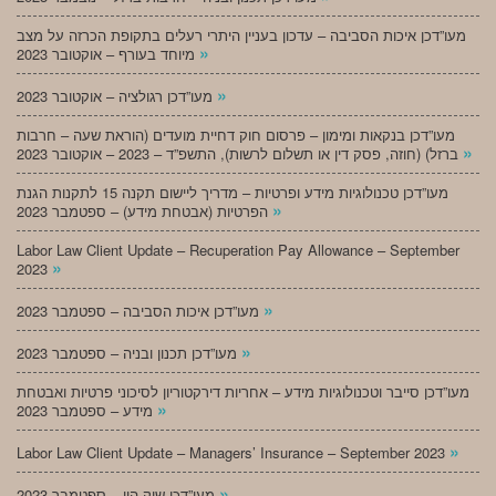
מעו”דכן איכות הסביבה – עדכון בעניין היתרי רעלים בתקופת הכרזה על מצב
»
מיוחד בעורף – אוקטובר 2023
»
מעו”דכן רגולציה – אוקטובר 2023
מעו”דכן בנקאות ומימון – פרסום חוק דחיית מועדים (הוראת שעה – חרבות
»
ברזל) (חוזה, פסק דין או תשלום לרשות), התשפ”ד – 2023 – אוקטובר 2023
מעו”דכן טכנולוגיות מידע ופרטיות – מדריך ליישום תקנה 15 לתקנות הגנת
»
הפרטיות (אבטחת מידע) – ספטמבר 2023
Labor Law Client Update – Recuperation Pay Allowance – September
»
2023
»
מעו”דכן איכות הסביבה – ספטמבר 2023
»
מעו”דכן תכנון ובניה – ספטמבר 2023
מעו”דכן סייבר וטכנולוגיות מידע – אחריות דירקטוריון לסיכוני פרטיות ואבטחת
»
מידע – ספטמבר 2023
»
Labor Law Client Update – Managers’ Insurance – September 2023
»
מעו”דכן שוק הון – ספטמבר 2023