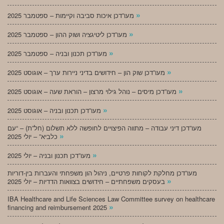
»
מעו”דכן איכות סביבה וקיימות – ספטמבר 2025
»
מעו”דכן ליטיגציה ושוק ההון – ספטמבר 2025
»
מעו”דכן תכנון ובניה – ספטמבר 2025
»
מעו”דכן שוק הון – חידושים בדיני ניירות ערך – אוגוסט 2025
»
מעו”דכן מיסים – נוהל גילוי מרצון – הוראת שעה – אוגוסט 2025
»
מעו”דכן תכנון ובניה – אוגוסט 2025
מעו”דכן דיני עבודה – מתווה הפיצויים לחופשה ללא תשלום (חל”ת) – “עם
»
כלביא” – יולי 2025
»
מעו”דכן תכנון ובניה – יולי 2025
מעו”דכן מחלקת לקוחות פרטיים, ניהול הון משפחתי והעברות בין-דוריות
»
בעסקים משפחתיים – חידושים בצוואות הדדיות – יולי 2025
IBA Healthcare and Life Sciences Law Committee survey on healthcare
»
financing and reimbursement 2025