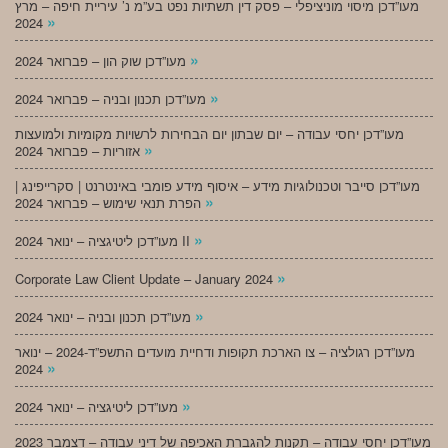
מעו”דכן מיסוי מוניציפלי – פסק דין תשתיות נפט בע”מ נ’ עיריית חיפה – מרץ
»
2024
»
מעו”דכן שוק הון – פברואר 2024
»
מעו”דכן תכנון ובניה – פברואר 2024
מעו”דכן יחסי עבודה – יום שבתון יום הבחירות לרשויות מקומיות ולמועצות
»
אזוריות – פברואר 2024
מעו”דכן סייבר וטכנולוגיות מידע – איסוף מידע פומבי באינטרנט | סקרייפינג |
»
הפרת תנאי שימוש – פברואר 2024
»
מעו”דכן ליטיגציה – ינואר 2024 II
»
Corporate Law Client Update – January 2024
»
מעו”דכן תכנון ובניה – ינואר 2024
מעו”דכן רגולציה – צו הארכת תקופות ודחיית מועדים התשפ”ד-2024 – ינואר
»
2024
»
מעו”דכן ליטיגציה – ינואר 2024
מעו”דכן יחסי עבודה – תקנות להגברת האכיפה של דיני עבודה – דצמבר 2023