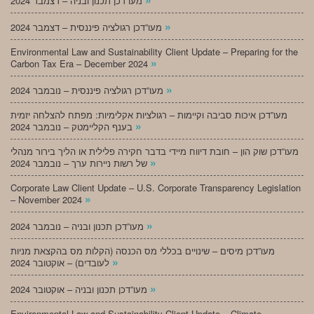
מעו”דכן תכנון ובניה – דצמבר 2024
»
מעו”דכן רגולציה פיננסית – דצמבר 2024
Environmental Law and Sustainability Client Update – Preparing for the
»
Carbon Tax Era – December 2024
»
מעו”דכן רגולציה פיננסית – נובמבר 2024
מעו”דכן איכות סביבה וקיימות – רגולציות אקלימיות: מפתח להצלחה יזמית
»
בענף הקליימטק – נובמבר 2024
מעו”דכן שוק הון – חובת דיווח מיידי בדבר חקירה פלילית או הליך בירור מנהלי
»
של רשות ניירות ערך – נובמבר 2024
Corporate Law Client Update – U.S. Corporate Transparency Legislation
»
– November 2024
»
מעו”דכן תכנון ובניה – נובמבר 2024
מעו”דכן מיסים – שינויים בכללי מס הכנסה (הקלות מס בהקצאת מניות
»
לעובדים) – אוקטובר 2024
»
מעו”דכן תכנון ובניה – אוקטובר 2024
Environmental Law and Sustainability Client Update – Climate