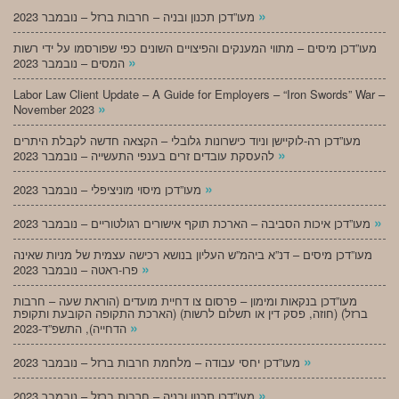
»
מעו”דכן תכנון ובניה – חרבות ברזל – נובמבר 2023
מעו”דכן מיסים – מתווי המענקים והפיצויים השונים כפי שפורסמו על ידי רשות
»
המסים – נובמבר 2023
Labor Law Client Update – A Guide for Employers – “Iron Swords” War –
»
November 2023
מעו”דכן רה-לוקיישן וניוד כישרונות גלובלי – הקצאה חדשה לקבלת היתרים
»
להעסקת עובדים זרים בענפי התעשייה – נובמבר 2023
»
מעו”דכן מיסוי מוניציפלי – נובמבר 2023
»
מעו”דכן איכות הסביבה – הארכת תוקף אישורים רגולטוריים – נובמבר 2023
מעו”דכן מיסים – דנ”א ביהמ”ש העליון בנושא רכישה עצמית של מניות שאינה
»
פרו-ראטה – נובמבר 2023
מעו”דכן בנקאות ומימון – פרסום צו דחיית מועדים (הוראת שעה – חרבות
ברזל) (חוזה, פסק דין או תשלום לרשות) (הארכת התקופה הקובעת ותקופת
»
הדחייה), התשפ”ד-2023
»
מעו”דכן יחסי עבודה – מלחמת חרבות ברזל – נובמבר 2023
»
מעו”דכן תכנון ובניה – חרבות ברזל – נובמבר 2023