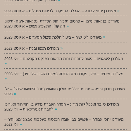
»
מעו”דכן יחסי עבודה – הגבלת ההפקדה לביטוח מנהלים – אוגוסט 2023
מעו”דכן בנקאות ומימון – פרסום תזכיר חוק הסדרת עסקאות איגוח (תיקוני
»
חקיקה), התשפ”ג 2023 – אוגוסט 2023
»
מעו”דכן ליטיגציה – ביטול הלכת פיצול הסעדים – אוגוסט 2023
»
מעו”דכן תכנון ובניה – אוגוסט 2023
מעו”דכן ליטיגציה – פטור לחברות זרות מרישום בפנקס הקבלנים – יולי 2023
»
מעו”דכן מיסים – תיקון פקודת מס הכנסה (מקום מושבו של יחיד) – יולי 2023
»
מעו”דכן תכנון ובניה – תכנית כוללנית חולון ח/2040 (מס’ 505-1043090) – יולי
»
2023
מעו”דכן סייבר וטכנולוגיות מידע – הסדר העברת מידע בין האיחוד האירופי
»
לחברות אמריקאיות – יולי 2023
מעו”דכן יחסי עבודה – פיצויים בגין אובדן הכנסות בעקבות מבצע “מגן וחץ” –
»
יולי 2023