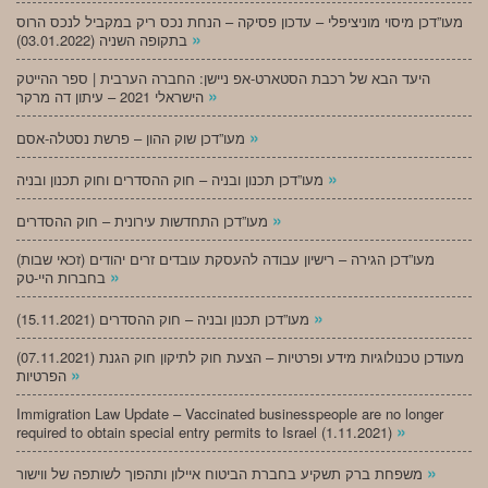
מעו”דכן מיסוי מוניציפלי – עדכון פסיקה – הנחת נכס ריק במקביל לנכס הרוס
»
בתקופה השניה (03.01.2022)
היעד הבא של רכבת הסטארט-אפ ניישן: החברה הערבית | ספר ההייטק
»
הישראלי 2021 – עיתון דה מרקר
»
מעו”דכן שוק ההון – פרשת נסטלה-אסם
»
מעו”דכן תכנון ובניה – חוק ההסדרים וחוק תכנון ובניה
»
מעו”דכן התחדשות עירונית – חוק ההסדרים
מעו”דכן הגירה – רישיון עבודה להעסקת עובדים זרים יהודים (זכאי שבות)
»
בחברות היי-טק
»
מעו”דכן תכנון ובניה – חוק ההסדרים (15.11.2021)
(07.11.2021) מעודכן טכנולוגיות מידע ופרטיות – הצעת חוק לתיקון חוק הגנת
»
הפרטיות
Immigration Law Update – Vaccinated businesspeople are no longer
»
required to obtain special entry permits to Israel (1.11.2021)
»
משפחת ברק תשקיע בחברת הביטוח איילון ותהפוך לשותפה של ווישור