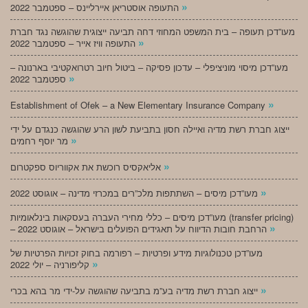
»
התעופה אוסטריאן איירליינס – ספטמבר 2022
מעו”דכן תעופה – בית המשפט המחוזי דחה תביעה ייצוגית שהוגשה נגד חברת
»
התעופה וויז אייר – ספטמבר 2022
מעו”דכן מיסוי מוניציפלי – עדכון פסיקה – ביטול חיוב רטרואקטיבי בארנונה –
»
ספטמבר 2022
»
Establishment of Ofek – a New Elementary Insurance Company
ייצוג חברת רשת מדיה ואיילה חסון בתביעת לשון הרע שהוגשה כנגדם על ידי
»
מר יוסף רחמים
»
אליאקסיס רוכשת את אקווריוס ספקטרום
»
מעו”דכן מיסים – השתתפות מלכ”רים במכרזי מדינה – אוגוסט 2022
מעו”דכן מיסים – כללי מחירי העברה בעסקאות בינלאומיות (transfer pricing)
»
– הרחבת חובות הדיווח על תאגידים הפועלים בישראל – אוגוסט 2022
מעו”דכן טכנולוגיות מידע ופרטיות – רפורמה בחוק זכויות הפרטיות של
»
קליפורניה – יולי 2022
»
ייצוג חברת רשת מדיה בע”מ בתביעה שהוגשה על-ידי מר בהא בכרי