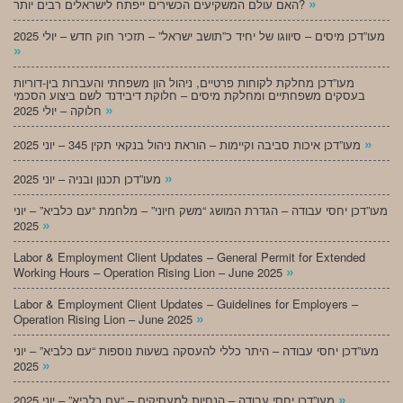
»
האם עולם המשקיעים הכשירים ייפתח לישראלים רבים יותר?
מעו”דכן מיסים – סיווגו של יחיד כ”תושב ישראל” – תזכיר חוק חדש – יולי 2025
»
מעו”דכן מחלקת לקוחות פרטיים, ניהול הון משפחתי והעברות בין-דוריות
בעסקים משפחתיים ומחלקת מיסים – חלוקת דיבידנד לשם ביצוע הסכמי
»
חלוקה – יולי 2025
»
מעו”דכן איכות סביבה וקיימות – הוראת ניהול בנקאי תקין 345 – יוני 2025
»
מעו”דכן תכנון ובניה – יוני 2025
מעו”דכן יחסי עבודה – הגדרת המושג “משק חיוני” – מלחמת “עם כלביא” – יוני
»
2025
Labor & Employment Client Updates – General Permit for Extended
»
Working Hours – Operation Rising Lion – June 2025
Labor & Employment Client Updates – Guidelines for Employers –
»
Operation Rising Lion – June 2025
מעו”דכן יחסי עבודה – היתר כללי להעסקה בשעות נוספות “עם כלביא” – יוני
»
2025
»
מעו”דכן יחסי עבודה – הנחיות למעסיקים – “עם כלביא” – יוני 2025