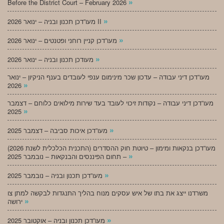
»
Before the District Court – February 2026
»
מעו”דכן תכנון ובניה – ינואר 2026 II
»
מעו”דכן קניין רוחני ופטנטים – ינואר 2026
»
מעודכן תכנון ובניה – ינואר 2026
מעו”דכן דיני עבודה – עדכון שכר מינימום ענפי לעובדים בענף הניקיון – ינואר
»
2026
מעו”דכן דיני עבודה – נקודות זיכוי לעובד בעד שירות מילואים כלוחם – דצמבר
»
2025
»
מעו”דכן איכות סביבה – דצמבר 2025
מעו”דכן בנקאות ומימון – טיוטת חוק ההסדרים (התכנית הכלכלית לשנת 2026)
»
– תחום הפיננסים והבנקאות – נובמבר 2025
»
מעו”דכן תכנון ובניה – נובמבר 2025
משרדנו ייצג את בתו של איש עסקים מנוח בהליך התנגדות לבקשה למתן צו
»
ירושה
»
מעו”דכן תכנון ובניה – אוקטובר 2025