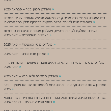
»
מעו”דכן תכנון ובניה – פברואר 2025
בית המשפט המחוזי בתל אביב קיבל במלואה תביעה שהוגשה על ידי משרדנו
»
במסגרת מו”מ לכניסה למיזם השקעה בפרויקט נדל”ן בתל אביב-יפו
מעו”דכן מחלקת לקוחות פרטיים, ניהול הון משפחתי והעברות בין-דוריות
»
בעסקים משפחתיים – ינואר 2025
»
מעו”דכן מיסוי מוניציפלי – ינואר 2025
»
מעודכן תכנון ובניה – ינואר 2025
מעו”דכן מיסים – מיסוי רווחים לא מחולקים וחברות מעטים – עדכון חקיקה –
»
ינואר 2025
»
מעו”דכן תקשורת ולשון הרע – ינואר 2025
מעו”דכן איכות סביבה וקיימות – מתווה סיוע להתמודדות עם מס פחמן – ינואר
»
2025
מעו”דכן איכות סביבה וקיימות ושוק ההון – דוח ביקורת רשות ניירות ערך בנושא
»
דיווחי סביבה ואקלים – דצמבר 2024
»