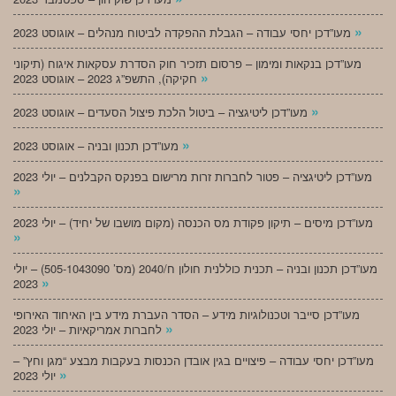
»
מעו”דכן יחסי עבודה – הגבלת ההפקדה לביטוח מנהלים – אוגוסט 2023
מעו”דכן בנקאות ומימון – פרסום תזכיר חוק הסדרת עסקאות איגוח (תיקוני
»
חקיקה), התשפ”ג 2023 – אוגוסט 2023
»
מעו”דכן ליטיגציה – ביטול הלכת פיצול הסעדים – אוגוסט 2023
»
מעו”דכן תכנון ובניה – אוגוסט 2023
מעו”דכן ליטיגציה – פטור לחברות זרות מרישום בפנקס הקבלנים – יולי 2023
»
מעו”דכן מיסים – תיקון פקודת מס הכנסה (מקום מושבו של יחיד) – יולי 2023
»
מעו”דכן תכנון ובניה – תכנית כוללנית חולון ח/2040 (מס’ 505-1043090) – יולי
»
2023
מעו”דכן סייבר וטכנולוגיות מידע – הסדר העברת מידע בין האיחוד האירופי
»
לחברות אמריקאיות – יולי 2023
מעו”דכן יחסי עבודה – פיצויים בגין אובדן הכנסות בעקבות מבצע “מגן וחץ” –
»
יולי 2023