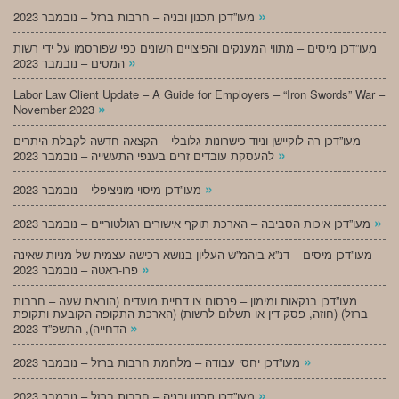
»
מעו”דכן תכנון ובניה – חרבות ברזל – נובמבר 2023
מעו”דכן מיסים – מתווי המענקים והפיצויים השונים כפי שפורסמו על ידי רשות
»
המסים – נובמבר 2023
Labor Law Client Update – A Guide for Employers – “Iron Swords” War –
»
November 2023
מעו”דכן רה-לוקיישן וניוד כישרונות גלובלי – הקצאה חדשה לקבלת היתרים
»
להעסקת עובדים זרים בענפי התעשייה – נובמבר 2023
»
מעו”דכן מיסוי מוניציפלי – נובמבר 2023
»
מעו”דכן איכות הסביבה – הארכת תוקף אישורים רגולטוריים – נובמבר 2023
מעו”דכן מיסים – דנ”א ביהמ”ש העליון בנושא רכישה עצמית של מניות שאינה
»
פרו-ראטה – נובמבר 2023
מעו”דכן בנקאות ומימון – פרסום צו דחיית מועדים (הוראת שעה – חרבות
ברזל) (חוזה, פסק דין או תשלום לרשות) (הארכת התקופה הקובעת ותקופת
»
הדחייה), התשפ”ד-2023
»
מעו”דכן יחסי עבודה – מלחמת חרבות ברזל – נובמבר 2023
»
מעו”דכן תכנון ובניה – חרבות ברזל – נובמבר 2023