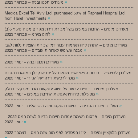
»
מעו”דכן תכנון ובניה – פברואר 2023
Medica Excel Tel Aviv Ltd. purchased 50% of Raphael Hospital Ltd.
»
from Harel Investments
מעו”דכן מיסים – החבות במע”מ בשל מכירת דירת מגורים מכוח סעיף 5(ב)
»
לחוק מע”מ – פברואר 2023
מעו”דכן מיסים – התרת קיזוז תשומות עבור דמי שכירות והוצאות נלוות לגבי
»
מבנה ששימש לארוחות עובדים – פברואר 2023
»
מעו”דכן תכנון ובניה – ינואר 2023
מעו”דכן ליטיגציה – חובות הגילוי אשר מוטלת על יזם או קבלן במסגרת הסכם
»
מכר לרכישת דירה “על הנייר” – ינואר 2023
מעו”דכן מיסים – דחיית ערעור על סיווג עסקאות מכר מקרקעין כחלק
»
מפעילות פירותית-עסקית החייבת במע”מ – ינואר 2023
»
מעו”דכן איכות הסביבה – טיוטת הטקסונומיה הישראלית – ינואר 2023
מעו”דכן מיסים – פרסום רשימת עמדות חייבות בדיווח לשנת המס 2022 –
»
ינואר 2023
מעו”דכן בלוקצ’יין ומיסים – קיזוז הפסדים לפני תום שנת המס – דצמבר 2022
»