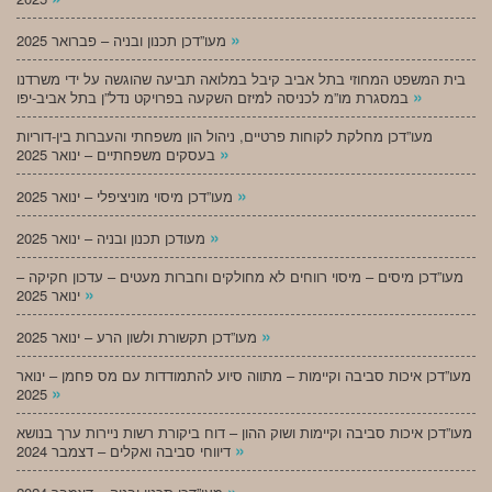
»
מעו”דכן תכנון ובניה – פברואר 2025
בית המשפט המחוזי בתל אביב קיבל במלואה תביעה שהוגשה על ידי משרדנו
»
במסגרת מו”מ לכניסה למיזם השקעה בפרויקט נדל”ן בתל אביב-יפו
מעו”דכן מחלקת לקוחות פרטיים, ניהול הון משפחתי והעברות בין-דוריות
»
בעסקים משפחתיים – ינואר 2025
»
מעו”דכן מיסוי מוניציפלי – ינואר 2025
»
מעודכן תכנון ובניה – ינואר 2025
מעו”דכן מיסים – מיסוי רווחים לא מחולקים וחברות מעטים – עדכון חקיקה –
»
ינואר 2025
»
מעו”דכן תקשורת ולשון הרע – ינואר 2025
מעו”דכן איכות סביבה וקיימות – מתווה סיוע להתמודדות עם מס פחמן – ינואר
»
2025
מעו”דכן איכות סביבה וקיימות ושוק ההון – דוח ביקורת רשות ניירות ערך בנושא
»
דיווחי סביבה ואקלים – דצמבר 2024
»