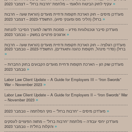
»
עקיף לחוק הביטוח הלאומי – מלחמת “חרבות ברזל” – דצמבר 2023
מעו”דכן מיסים – חוק הארכת תקופות ודחיית מועדים (הוראת שעה – חרבות
»
ברזל) (הליכי מס ומענקי סיוע), התשפ”ד-2023 – דצמבר 2023
מעו”דכן סייבר וטכנולוגיות מידע – סמכות חדשה למערך הסייבר להנחות
»
ארגונים פרטיים במשק – נובמבר 2023
מעו”דכן רגולציה – חוק הארכת תקופות ודחיית מועדים (הוראת שעה – חרבות
ברזל) (סדרי מינהל, תקופות כהונה ותאגידים), התשפ”ד-2023 – נובמבר 2023
»
מעו”דכן שוק הון – הארכת תקופות ודחיית מועדים הקבועים בחוק החברות –
»
נובמבר 2023
Labor Law Client Update – A Guide for Employers III – “Iron Swords”
»
War – November 2023
Labor Law Client Update – A Guide for Employers II – “Iron Swords” War
»
– November 2023
»
מעו”דכן מיסים – “חרבות ברזל” – נזקי המלחמה – נובמבר 2023
מעו”דכן יחסי עבודה – מלחמת “חרבות ברזל” – מתווה הפיצויים לעסקים
»
והקלות בחל”ת – נובמבר 2023