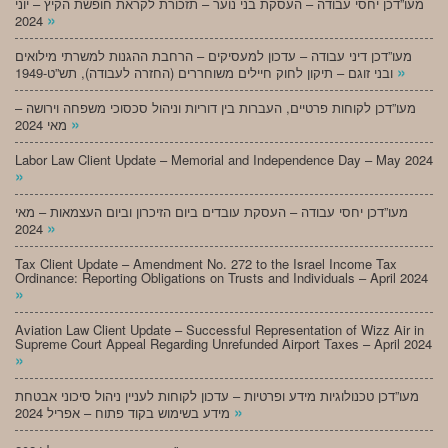
מעו”דכן יחסי עבודה – העסקת בני נוער – תזכורת לקראת חופשת הקיץ – יוני
»
2024
מעו”דכן דיני עבודה – עדכון למעסיקים – הרחבת ההגנות למשרתי מילואים
»
ובני זוגם – תיקון לחוק חיילים משוחררים (החזרה לעבודה), תש”ט-1949
מעו”דכן לקוחות פרטיים, העברות בין דוריות וניהול סכסוכי משפחה וירושה –
»
מאי 2024
Labor Law Client Update – Memorial and Independence Day – May 2024
»
מעו”דכן יחסי עבודה – העסקת עובדים ביום הזיכרון וביום העצמאות – מאי
»
2024
Tax Client Update – Amendment No. 272 to the Israel Income Tax
Ordinance: Reporting Obligations on Trusts and Individuals – April 2024
»
Aviation Law Client Update – Successful Representation of Wizz Air in
Supreme Court Appeal Regarding Unrefunded Airport Taxes – April 2024
»
מעו”דכן טכנולוגיות מידע ופרטיות – עדכון לקוחות לעניין ניהול סיכוני אבטחת
»
מידע בשימוש בקוד פתוח – אפריל 2024