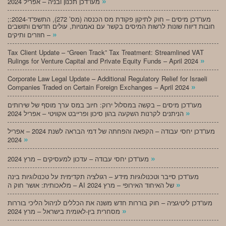
»
מעו”דכן תכנון ובניה – אפריל 2024
;מעו”דכן מיסים – חוק לתיקון פקודת מס הכנסה (מס’ 272), התשפ”ד-2024:
חובות דיווח שונות לרשות המיסים בקשר עם נאמנויות, עולים חדשים ותושבים
»
חוזרים ותיקים –
Tax Client Update – “Green Track” Tax Treatment: Streamlined VAT
»
Rulings for Venture Capital and Private Equity Funds – April 2024
Corporate Law Legal Update – Additional Regulatory Relief for Israeli
»
Companies Traded on Certain Foreign Exchanges – April 2024
מעו”דכן מיסים – בקשה במסלול ירוק: חיוב במס ערך מוסף של שירותים
»
הניתנים לקרנות השקעה בהון סיכון ופרייבט אקוויטי – אפריל 2024
מעו”דכן יחסי עבודה – הקפאה והפחתה של דמי הבראה לשנת 2024 – אפריל
»
2024
»
מעו”דכן יחסי עבודה – עדכון למעסיקים – מרץ 2024
מעו”דכן סייבר וטכנולוגיות מידע – רגולציה תקדימית על טכנולוגיות בינה
»
מלאכותית: אושר חוק ה – AI של האיחוד האירופי – מרץ 2024
מעו”דכן ליטיגציה – חוק בוררות חדש משנה את הכללים לניהול הליכי בוררות
»
מסחרית בין-לאומית בישראל – מרץ 2024