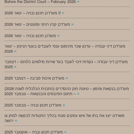
»
Before the District Court – February 2026
»
מעו”דכן תכנון ובניה – ינואר 2026 II
»
מעו”דכן קניין רוחני ופטנטים – ינואר 2026
»
מעודכן תכנון ובניה – ינואר 2026
מעו”דכן דיני עבודה – עדכון שכר מינימום ענפי לעובדים בענף הניקיון – ינואר
»
2026
מעו”דכן דיני עבודה – נקודות זיכוי לעובד בעד שירות מילואים כלוחם – דצמבר
»
2025
»
מעו”דכן איכות סביבה – דצמבר 2025
מעו”דכן בנקאות ומימון – טיוטת חוק ההסדרים (התכנית הכלכלית לשנת 2026)
»
– תחום הפיננסים והבנקאות – נובמבר 2025
»
מעו”דכן תכנון ובניה – נובמבר 2025
משרדנו ייצג את בתו של איש עסקים מנוח בהליך התנגדות לבקשה למתן צו
»
ירושה
»
מעו”דכן תכנון ובניה – אוקטובר 2025