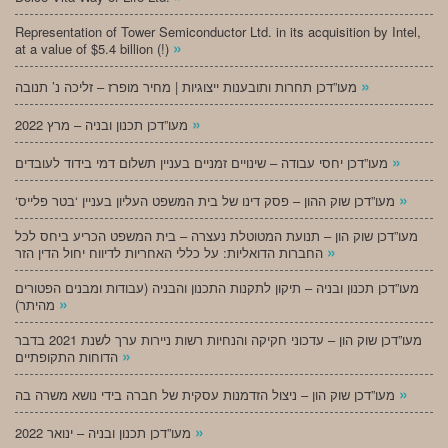
Representation of Tower Semiconductor Ltd. in its acquisition by Intel,
»
at a value of $5.4 billion (!)
»
מעו”דכן תחרות ותובענות ייצוגיות | מחיר מופרז – זליכה נ’ תנובה
»
מעו”דכן תכנון ובניה – מרץ 2022
»
מעו”דכן יחסי עבודה – שינויים זמניים בעניין תשלום דמי בידוד לעובדים
»
‘מעו”דכן שוק ההון – פסק דינו של בית המשפט העליון בעניין ‘בטר פלייס
מעו”דכן שוק הון – תנועת המטוטלת נעצרה – בית המשפט הכריע ביחס לכל
»
החברות הדואליות: על כללי האחריות לדיווח יחול הדין הזר
מעו”דכן תכנון ובניה – תיקון לתקנות התכנון והבניה (עבודות ומבנים הפטורים
»
מהיתר)
מעו”דכן שוק הון – עדכוני חקיקה והנחיות רשות ניירות ערך לשנת 2021 בדבר
»
הדוחות התקופתיים
»
מעו”דכן שוק הון – ניצול הזדמנות עסקית של חברה בידי נושא משרה בה
»
מעו”דכן תכנון ובניה – ינואר 2022