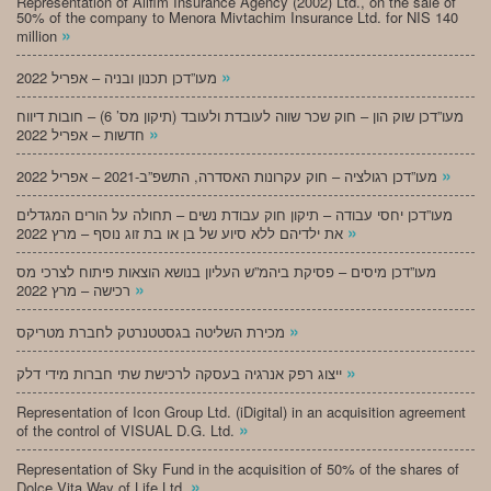
Representation of Alifim Insurance Agency (2002) Ltd., on the sale of
50% of the company to Menora Mivtachim Insurance Ltd. for NIS 140
»
million
»
מעו”דכן תכנון ובניה – אפריל 2022
מעו”דכן שוק הון – חוק שכר שווה לעובדת ולעובד (תיקון מס’ 6) – חובות דיווח
»
חדשות – אפריל 2022
»
מעו”דכן רגולציה – חוק עקרונות האסדרה, התשפ”ב-2021 – אפריל 2022
מעו”דכן יחסי עבודה – תיקון חוק עבודת נשים – תחולה על הורים המגדלים
»
את ילדיהם ללא סיוע של בן או בת זוג נוסף – מרץ 2022
מעו”דכן מיסים – פסיקת ביהמ”ש העליון בנושא הוצאות פיתוח לצרכי מס
»
רכישה – מרץ 2022
»
מכירת השליטה בגסטטנרטק לחברת מטריקס
»
ייצוג רפק אנרגיה בעסקה לרכישת שתי חברות מידי דלק
Representation of Icon Group Ltd. (iDigital) in an acquisition agreement
»
of the control of VISUAL D.G. Ltd.
Representation of Sky Fund in the acquisition of 50% of the shares of
»
Dolce Vita Way of Life Ltd.