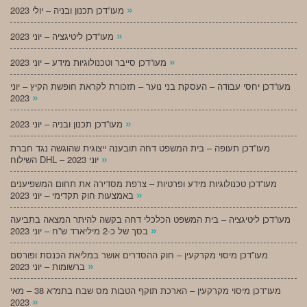
»
מעו”דכן תכנון ובניה – יולי 2023
»
מעו”דכן ליטיגציה – יוני 2023
»
מעו”דכן סייבר וטכנולוגיות מידע – יוני 2023
מעו”דכן יחסי עבודה – העסקת בני נוער – תזכורת לקראת חופשת הקיץ – יוני
»
2023
»
מעו”דכן תכנון ובניה – יוני 2023
מעו”דכן תעופה – בית המשפט דחה תובענה ייצוגית שהוגשה נגד חברת
»
השילוח DHL – יוני 2023
מעו”דכן טכנולוגיות מידע ופרטיות – צרפת מסדירה את תחום המשפיענים
»
באמצעות חוק תקדימי – יוני 2023
מעו”דכן ליטיגציה – בית המשפט הכלכלי דחה בקשה להיתר המצאה בתביעה
»
בסך של כ-2 מיליארד ש”ח – יוני 2023
מעו”דכן מיסוי מקרקעין – חוק ההסדרים אושר במליאת הכנסת ופורסם
»
ברשומות – יוני 2023
מעו”דכן מיסוי מקרקעין – הארכת תוקף הטבות מס שבח בתמ”א 38 – מאי
»
2023