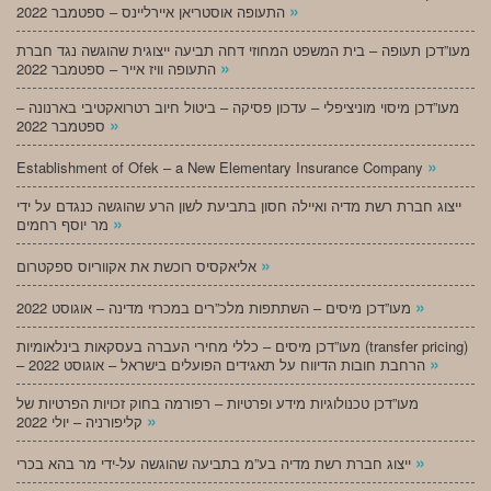
»
התעופה אוסטריאן איירליינס – ספטמבר 2022
מעו”דכן תעופה – בית המשפט המחוזי דחה תביעה ייצוגית שהוגשה נגד חברת
»
התעופה וויז אייר – ספטמבר 2022
מעו”דכן מיסוי מוניציפלי – עדכון פסיקה – ביטול חיוב רטרואקטיבי בארנונה –
»
ספטמבר 2022
»
Establishment of Ofek – a New Elementary Insurance Company
ייצוג חברת רשת מדיה ואיילה חסון בתביעת לשון הרע שהוגשה כנגדם על ידי
»
מר יוסף רחמים
»
אליאקסיס רוכשת את אקווריוס ספקטרום
»
מעו”דכן מיסים – השתתפות מלכ”רים במכרזי מדינה – אוגוסט 2022
מעו”דכן מיסים – כללי מחירי העברה בעסקאות בינלאומיות (transfer pricing)
»
– הרחבת חובות הדיווח על תאגידים הפועלים בישראל – אוגוסט 2022
מעו”דכן טכנולוגיות מידע ופרטיות – רפורמה בחוק זכויות הפרטיות של
»
קליפורניה – יולי 2022
»
ייצוג חברת רשת מדיה בע”מ בתביעה שהוגשה על-ידי מר בהא בכרי