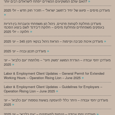
»
האם עולם המשקיעים הכשירים ייפתח לישראלים רבים יותר?
מעו”דכן מיסים – סיווגו של יחיד כ”תושב ישראל” – תזכיר חוק חדש – יולי 2025
»
מעו”דכן מחלקת לקוחות פרטיים, ניהול הון משפחתי והעברות בין-דוריות
בעסקים משפחתיים ומחלקת מיסים – חלוקת דיבידנד לשם ביצוע הסכמי
»
חלוקה – יולי 2025
»
מעו”דכן איכות סביבה וקיימות – הוראת ניהול בנקאי תקין 345 – יוני 2025
»
מעו”דכן תכנון ובניה – יוני 2025
מעו”דכן יחסי עבודה – הגדרת המושג “משק חיוני” – מלחמת “עם כלביא” – יוני
»
2025
Labor & Employment Client Updates – General Permit for Extended
»
Working Hours – Operation Rising Lion – June 2025
Labor & Employment Client Updates – Guidelines for Employers –
»
Operation Rising Lion – June 2025
מעו”דכן יחסי עבודה – היתר כללי להעסקה בשעות נוספות “עם כלביא” – יוני
»
2025
»
מעו”דכן יחסי עבודה – הנחיות למעסיקים – “עם כלביא” – יוני 2025