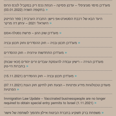
מעו”דכן מיסוי מוניציפלי – עדכון פסיקה – הנחת נכס ריק במקביל לנכס הרוס
»
בתקופה השניה (03.01.2022)
היעד הבא של רכבת הסטארט-אפ ניישן: החברה הערבית | ספר ההייטק
»
הישראלי 2021 – עיתון דה מרקר
»
מעו”דכן שוק ההון – פרשת נסטלה-אסם
»
מעו”דכן תכנון ובניה – חוק ההסדרים וחוק תכנון ובניה
»
מעו”דכן התחדשות עירונית – חוק ההסדרים
מעו”דכן הגירה – רישיון עבודה להעסקת עובדים זרים יהודים (זכאי שבות)
»
בחברות היי-טק
»
מעו”דכן תכנון ובניה – חוק ההסדרים (15.11.2021)
(07.11.2021) מעודכן טכנולוגיות מידע ופרטיות – הצעת חוק לתיקון חוק הגנת
»
הפרטיות
Immigration Law Update – Vaccinated businesspeople are no longer
»
required to obtain special entry permits to Israel (1.11.2021)
»
משפחת ברק תשקיע בחברת הביטוח איילון ותהפוך לשותפה של ווישור