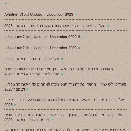
»
»
Aviation Client Update – December 2023
»
מעו”דכן מיסים – זיכויי מס בעבור תשלום תרומות – דצמבר 2023
»
Labor Law Client Update – December 2023 II
»
Labor Law Client Update – December 2023
»
מעו”דכן תכנון ובניה – דצמבר 2023
מעו”דכן סייבר וטכנולוגיות מידע – עיגון סמכויות נרחבות לשב”כ בזירת
»
הטכנולוגיה והסייבר – דצמבר 2023
מעו”דכן ליטיגציה – הגשת עתירה נגד תנאי מכרז לאחר מועד הגשת ההצעות –
»
דצמבר 2023
מעו”דכן יחסי עבודה – פסיקה תקדימית של בית הדין הארצי לעבודה – דצמבר
»
2023
מעו”דכן היי-טק, טכנולוגיה והון סיכון – ערוץ מענקים מהיר לחברות עם תזרים
»
מזומנים קצר – דצמבר 2023
מעו”דכן יחסי עבודה – תיקון מס’ 5 לחוק הגנה על עובדים בשעת חירום ותיקון