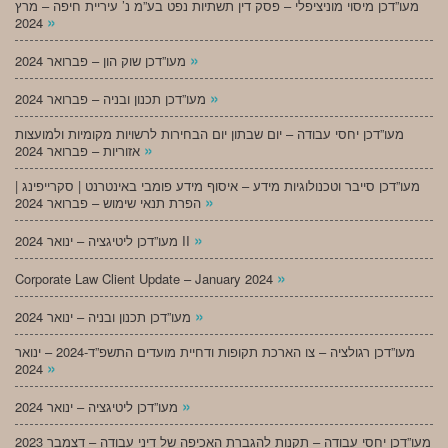
מעו”דכן מיסוי מוניציפלי – פסק דין תשתיות נפט בע”מ נ’ עיריית חיפה – מרץ
»
2024
»
מעו”דכן שוק הון – פברואר 2024
»
מעו”דכן תכנון ובניה – פברואר 2024
מעו”דכן יחסי עבודה – יום שבתון יום הבחירות לרשויות מקומיות ולמועצות
»
אזוריות – פברואר 2024
מעו”דכן סייבר וטכנולוגיות מידע – איסוף מידע פומבי באינטרנט | סקרייפינג |
»
הפרת תנאי שימוש – פברואר 2024
»
מעו”דכן ליטיגציה – ינואר 2024 II
»
Corporate Law Client Update – January 2024
»
מעו”דכן תכנון ובניה – ינואר 2024
מעו”דכן רגולציה – צו הארכת תקופות ודחיית מועדים התשפ”ד-2024 – ינואר
»
2024
»
מעו”דכן ליטיגציה – ינואר 2024
מעו”דכן יחסי עבודה – תקנות להגברת האכיפה של דיני עבודה – דצמבר 2023