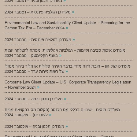
מעו”דכן תכנון ובניה – דצמבר 2024
»
מעו”דכן רגולציה פיננסית – דצמבר 2024
Environmental Law and Sustainability Client Update – Preparing for the
»
Carbon Tax Era – December 2024
»
מעו”דכן רגולציה פיננסית – נובמבר 2024
מעו”דכן איכות סביבה וקיימות – רגולציות אקלימיות: מפתח להצלחה יזמית
»
בענף הקליימטק – נובמבר 2024
מעו”דכן שוק הון – חובת דיווח מיידי בדבר חקירה פלילית או הליך בירור מנהלי
»
של רשות ניירות ערך – נובמבר 2024
Corporate Law Client Update – U.S. Corporate Transparency Legislation
»
– November 2024
»
מעו”דכן תכנון ובניה – נובמבר 2024
מעו”דכן מיסים – שינויים בכללי מס הכנסה (הקלות מס בהקצאת מניות
»
לעובדים) – אוקטובר 2024
»
מעו”דכן תכנון ובניה – אוקטובר 2024
Environmental Law and Sustainability Client Update – Climate