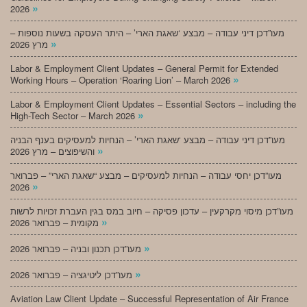
»
2026
מעו”דכן דיני עבודה – מבצע ‘שאגת הארי’ – היתר העסקה בשעות נוספות –
»
מרץ 2026
Labor & Employment Client Updates – General Permit for Extended
»
Working Hours – Operation ‘Roaring Lion’ – March 2026
Labor & Employment Client Updates – Essential Sectors – including the
»
High-Tech Sector – March 2026
מעו”דכן דיני עבודה – מבצע ‘שאגת הארי’ – הנחיות למעסיקים בענף הבניה
»
והשיפוצים – מרץ 2026
מעו”דכן יחסי עבודה – הנחיות למעסיקים – מבצע “שאגת הארי” – פברואר
»
2026
מעו”דכן מיסוי מקרקעין – עדכון פסיקה – חיוב במס בגין העברת זכויות לרשות
»
מקומית – פברואר 2026
»
מעו”דכן תכנון ובניה – פברואר 2026
»
מעו”דכן ליטיגציה – פברואר 2026
Aviation Law Client Update – Successful Representation of Air France