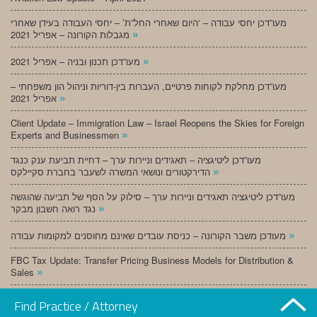
מעו”דכן יחסי עבודה – ‘היום שאחרי החל”ת’ – יחסי העבודה בעידן שאחרי
»
מגבלות הקורונה – אפריל 2021
»
מעו”דכן תכנון ובניה – אפריל 2021
מעו”דכן מחלקת לקוחות פרטיים, העברות בין-דוריות וניהול הון משפחתי –
»
אפריל 2021
Client Update – Immigration Law – Israel Reopens the Skies for Foreign
»
Experts and Businessmen
מעו”דכן ליטיגציה – תאגידים וניירות ערך – דחיית תביעת ענק כנגד
»
הדירקטורים ונושאי המשרה לשעבר בחברת סקיילקס
מעו”דכן ליטיגציה תאגידים וניירות ערך – סילוק על הסף של תביעה שהוגשה
»
נגד רואה חשבון מבקר
»
מעודכן משבר הקורונה – כניסת עובדים שאינם מחוסנים למקומות עבודה
FBC Tax Update: Transfer Pricing Business Models for Distribution &
»
Sales
»
מעו”דכן תכנון ובניה – מרץ 2021
Find Practice / Attorney