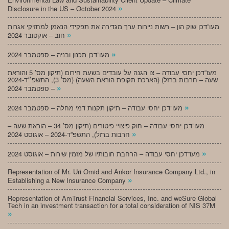
»
Disclosure in the US – October 2024
מעו”דכן שוק הון – רשות ניירות ערך מגדירה את תפקידי הנאמן למחזיקי אגרות
»
חוב – אוקטובר 2024
»
מעו”דכן תכנון ובניה – ספטמבר 2024
מעו”דכן יחסי עבודה – צו הגנה על עובדים בשעת חירום (תיקון מס’ 5 והוראת
שעה – חרבות ברזל) (הארכת תקופת הוראת השעה) (מס’ 3), התשפ״ד-2024
»
– ספטמבר 2024
»
מעו”דכן יחסי עבודה – תיקון תקנות דמי מחלה – ספטמבר 2024
מעו”דכן יחסי עבודה – חוק פיצויי פיטורים (תיקון מס’ 34 – הוראת שעה –
»
חרבות ברזל), התשפ”ד-2024 – אוגוסט 2024
»
מעו”דכן יחסי עבודה – הרחבת חובותיו של מזמין שירות – אוגוסט 2024
Representation of Mr. Uri Omid and Ankor Insurance Company Ltd., in
»
Establishing a New Insurance Company
Representation of AmTrust Financial Services, Inc. and weSure Global
Tech in an investment transaction for a total consideration of NIS 37M
»