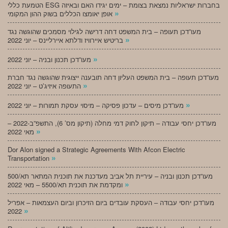
הטמעת כללי ESG בחברות ישראליות נמצאת בצומת – ימים יגידו האם ובאיזה
»
אופן יאומצו הכללים בשוק ההון המקומי
מעו”דכן תעופה – בית המשפט דחה דרישה לגילוי מסמכים שהוגשה נגד
»
בריטיש איירוויז ודלתא איירליינס – יוני 2022
»
מעו”דכן תכנון ובניה – יוני 2022
מעו”דכן תעופה – בית המשפט העליון דחה תובענה ייצוגית שהוגשה נגד חברת
»
התעופה איזיג’ט – יוני 2022
»
מעו”דכן מיסים – עדכון פסיקה – מיסוי עסקת תמורות – יוני 2022
מעו”דכן יחסי עבודה – תיקון לחוק דמי מחלה (תיקון מס’ 6), התשפ”ב-2022 –
»
מאי 2022
Dor Alon signed a Strategic Agreements With Afcon Electric
»
Transportation
מעו”דכן תכנון ובניה – עיריית תל אביב מעדכנת את תוכנית המתאר תא/500
»
ומקדמת את תוכנית תא/5500 – מאי 2022
מעו”דכן יחסי עבודה – העסקת עובדים ביום הזיכרון וביום העצמאות – אפריל
»
2022