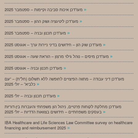
»
מעו”דכן איכות סביבה וקיימות – ספטמבר 2025
»
מעו”דכן ליטיגציה ושוק ההון – ספטמבר 2025
»
מעו”דכן תכנון ובניה – ספטמבר 2025
»
מעו”דכן שוק הון – חידושים בדיני ניירות ערך – אוגוסט 2025
»
מעו”דכן מיסים – נוהל גילוי מרצון – הוראת שעה – אוגוסט 2025
»
מעו”דכן תכנון ובניה – אוגוסט 2025
מעו”דכן דיני עבודה – מתווה הפיצויים לחופשה ללא תשלום (חל”ת) – “עם
»
כלביא” – יולי 2025
»
מעו”דכן תכנון ובניה – יולי 2025
מעו”דכן מחלקת לקוחות פרטיים, ניהול הון משפחתי והעברות בין-דוריות
»
בעסקים משפחתיים – חידושים בצוואות הדדיות – יולי 2025
IBA Healthcare and Life Sciences Law Committee survey on healthcare
»
financing and reimbursement 2025