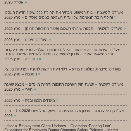
»
אפריל 2026
מעו”דכן ליטיגציה – בית המשפט מבהיר את תחולת כלל שיקול הדעת העסקי
»
והיקף חובת הנאמנות של ועדות השקעה בגופים מוסדיים – מרץ 2026
»
מעו”דכן רגולציה – תקנות שירותי תשלום (פטור מהוראות החוק) – מרץ 2026
»
מעו”דכן מיסים – מרץ 2026
מעו”דכן איכות סביבה וקיימות – הקלות זמניות ברגולציה סביבתית בעקבות
מבצע “שאגת הארי” – עדכון לתעשייה בהתאם להנחיות המשרד להגנת
»
הסביבה – מרץ 2026
מעו”דכן סייבר וטכנולוגיות מידע – גילוי דעת הרשות להגנת הפרטיות בנושא
»
הסכמה – מרץ 2026
מעו”דכן רגולציה – הצעת חוק הארכת תקופות ודחיית מועדים – מבצע שאגת
»
הארי – מרץ 2026
»
מעו”דכן תכנון ובניה – מרץ 2026
מעו”דכן דיני עבודה – עדכון שכר המינימום במשק החל מיום 1.4.2026 – מרץ
»
2026
Labor & Employment Client Updates – Operation ‘Roaring Lion’ –
Guidelines for Employers During Changing Safety Policies – March