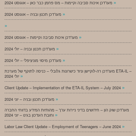
»
מעו”דכן איכות סביבה וקיימות – מס פחמן כבר כאן – אוגוסט 2024
»
מעו”דכן תכנון ובניה – אוגוסט 2024
»
»
מעו”דכן איכות סביבה וקיימות – אוגוסט 2024
»
מעו”דכן תכנון ובניה – יולי 2024
»
מעו”דכן מיסוי מוניציפלי – יולי 2024
מעו”דכן רה-לוקיישן וניוד כישרונות גלובלי – כניסה לתוקף של מערכת ETA-IL –
»
יולי 2024
»
Client Update – Implementation of the ETA-IL System – July 2024
»
מעו”דכן תכנון ובניה – יוני 2024
מעו”דכן שוק הון – חידושים בדיני ניירות ערך – מהותיות המידע בדווחי החברה
»
וחובת העדכון בגינו – יוני 2024
»
Labor Law Client Update – Employment of Teenagers – June 2024