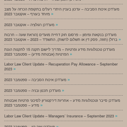
מעו”דכן איכות הסביבה – עדכון בעניין היתרי רעלים בתקופת הכרזה על מצב
»
מיוחד בעורף – אוקטובר 2023
»
מעו”דכן רגולציה – אוקטובר 2023
מעו”דכן בנקאות ומימון – פרסום חוק דחיית מועדים (הוראת שעה – חרבות
»
ברזל) (חוזה, פסק דין או תשלום לרשות), התשפ”ד – 2023 – אוקטובר 2023
מעו”דכן טכנולוגיות מידע ופרטיות – מדריך ליישום תקנה 15 לתקנות הגנת
»
הפרטיות (אבטחת מידע) – ספטמבר 2023
Labor Law Client Update – Recuperation Pay Allowance – September
»
2023
»
מעו”דכן איכות הסביבה – ספטמבר 2023
»
מעו”דכן תכנון ובניה – ספטמבר 2023
מעו”דכן סייבר וטכנולוגיות מידע – אחריות דירקטוריון לסיכוני פרטיות ואבטחת
»
מידע – ספטמבר 2023
»
Labor Law Client Update – Managers’ Insurance – September 2023
»
מעו”דכן שוק הון – ספטמבר 2023