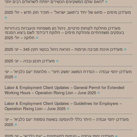
»
האם עולם המשקיעים הכשירים ייפתח לישראלים רבים יותר?
מעו”דכן מיסים – סיווגו של יחיד כ”תושב ישראל” – תזכיר חוק חדש – יולי 2025
»
מעו”דכן מחלקת לקוחות פרטיים, ניהול הון משפחתי והעברות בין-דוריות
בעסקים משפחתיים ומחלקת מיסים – חלוקת דיבידנד לשם ביצוע הסכמי
»
חלוקה – יולי 2025
»
מעו”דכן איכות סביבה וקיימות – הוראת ניהול בנקאי תקין 345 – יוני 2025
»
מעו”דכן תכנון ובניה – יוני 2025
מעו”דכן יחסי עבודה – הגדרת המושג “משק חיוני” – מלחמת “עם כלביא” – יוני
»
2025
Labor & Employment Client Updates – General Permit for Extended
»
Working Hours – Operation Rising Lion – June 2025
Labor & Employment Client Updates – Guidelines for Employers –
»
Operation Rising Lion – June 2025
מעו”דכן יחסי עבודה – היתר כללי להעסקה בשעות נוספות “עם כלביא” – יוני
»
2025
»
מעו”דכן יחסי עבודה – הנחיות למעסיקים – “עם כלביא” – יוני 2025