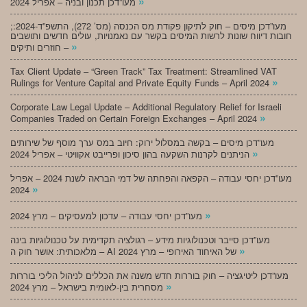
»
מעו”דכן תכנון ובניה – אפריל 2024
;מעו”דכן מיסים – חוק לתיקון פקודת מס הכנסה (מס’ 272), התשפ”ד-2024:
חובות דיווח שונות לרשות המיסים בקשר עם נאמנויות, עולים חדשים ותושבים
»
חוזרים ותיקים –
Tax Client Update – “Green Track” Tax Treatment: Streamlined VAT
»
Rulings for Venture Capital and Private Equity Funds – April 2024
Corporate Law Legal Update – Additional Regulatory Relief for Israeli
»
Companies Traded on Certain Foreign Exchanges – April 2024
מעו”דכן מיסים – בקשה במסלול ירוק: חיוב במס ערך מוסף של שירותים
»
הניתנים לקרנות השקעה בהון סיכון ופרייבט אקוויטי – אפריל 2024
מעו”דכן יחסי עבודה – הקפאה והפחתה של דמי הבראה לשנת 2024 – אפריל
»
2024
»
מעו”דכן יחסי עבודה – עדכון למעסיקים – מרץ 2024
מעו”דכן סייבר וטכנולוגיות מידע – רגולציה תקדימית על טכנולוגיות בינה
»
מלאכותית: אושר חוק ה – AI של האיחוד האירופי – מרץ 2024
מעו”דכן ליטיגציה – חוק בוררות חדש משנה את הכללים לניהול הליכי בוררות
»
מסחרית בין-לאומית בישראל – מרץ 2024