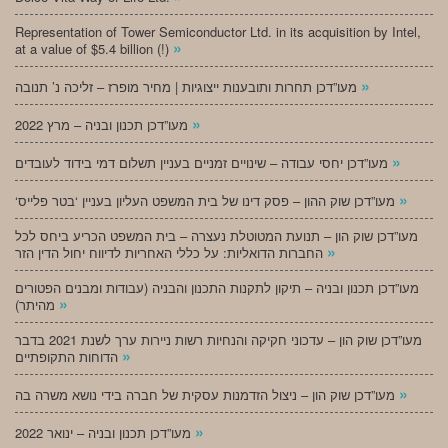
Representation of Tower Semiconductor Ltd. in its acquisition by Intel,
»
at a value of $5.4 billion (!)
»
מעו”דכן תחרות ותובענות ייצוגיות | מחיר מופרז – זליכה נ’ תנובה
»
מעו”דכן תכנון ובניה – מרץ 2022
»
מעו”דכן יחסי עבודה – שינויים זמניים בעניין תשלום דמי בידוד לעובדים
»
‘מעו”דכן שוק ההון – פסק דינו של בית המשפט העליון בעניין ‘בטר פלייס
מעו”דכן שוק הון – תנועת המטוטלת נעצרה – בית המשפט הכריע ביחס לכל
»
החברות הדואליות: על כללי האחריות לדיווח יחול הדין הזר
מעו”דכן תכנון ובניה – תיקון לתקנות התכנון והבניה (עבודות ומבנים הפטורים
»
מהיתר)
מעו”דכן שוק הון – עדכוני חקיקה והנחיות רשות ניירות ערך לשנת 2021 בדבר
»
הדוחות התקופתיים
»
מעו”דכן שוק הון – ניצול הזדמנות עסקית של חברה בידי נושא משרה בה
»
מעו”דכן תכנון ובניה – ינואר 2022