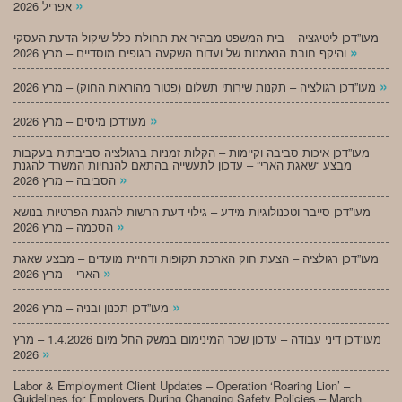
»
אפריל 2026
מעו”דכן ליטיגציה – בית המשפט מבהיר את תחולת כלל שיקול הדעת העסקי
»
והיקף חובת הנאמנות של ועדות השקעה בגופים מוסדיים – מרץ 2026
»
מעו”דכן רגולציה – תקנות שירותי תשלום (פטור מהוראות החוק) – מרץ 2026
»
מעו”דכן מיסים – מרץ 2026
מעו”דכן איכות סביבה וקיימות – הקלות זמניות ברגולציה סביבתית בעקבות
מבצע “שאגת הארי” – עדכון לתעשייה בהתאם להנחיות המשרד להגנת
»
הסביבה – מרץ 2026
מעו”דכן סייבר וטכנולוגיות מידע – גילוי דעת הרשות להגנת הפרטיות בנושא
»
הסכמה – מרץ 2026
מעו”דכן רגולציה – הצעת חוק הארכת תקופות ודחיית מועדים – מבצע שאגת
»
הארי – מרץ 2026
»
מעו”דכן תכנון ובניה – מרץ 2026
מעו”דכן דיני עבודה – עדכון שכר המינימום במשק החל מיום 1.4.2026 – מרץ
»
2026
Labor & Employment Client Updates – Operation ‘Roaring Lion’ –
Guidelines for Employers During Changing Safety Policies – March