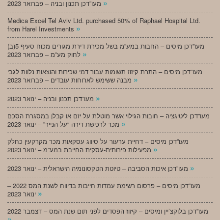
»
מעו”דכן תכנון ובניה – פברואר 2023
Medica Excel Tel Aviv Ltd. purchased 50% of Raphael Hospital Ltd.
»
from Harel Investments
מעו”דכן מיסים – החבות במע”מ בשל מכירת דירת מגורים מכוח סעיף 5(ב)
»
לחוק מע”מ – פברואר 2023
מעו”דכן מיסים – התרת קיזוז תשומות עבור דמי שכירות והוצאות נלוות לגבי
»
מבנה ששימש לארוחות עובדים – פברואר 2023
»
מעו”דכן תכנון ובניה – ינואר 2023
מעו”דכן ליטיגציה – חובות הגילוי אשר מוטלת על יזם או קבלן במסגרת הסכם
»
מכר לרכישת דירה “על הנייר” – ינואר 2023
מעו”דכן מיסים – דחיית ערעור על סיווג עסקאות מכר מקרקעין כחלק
»
מפעילות פירותית-עסקית החייבת במע”מ – ינואר 2023
»
מעו”דכן איכות הסביבה – טיוטת הטקסונומיה הישראלית – ינואר 2023
מעו”דכן מיסים – פרסום רשימת עמדות חייבות בדיווח לשנת המס 2022 –
»
ינואר 2023
מעו”דכן בלוקצ’יין ומיסים – קיזוז הפסדים לפני תום שנת המס – דצמבר 2022
»