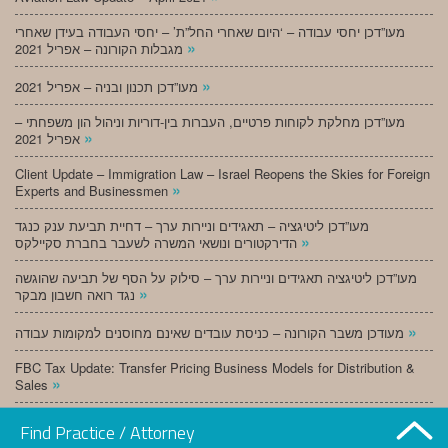
מעו”דכן יחסי עבודה – ‘היום שאחרי החל”ת’ – יחסי העבודה בעידן שאחרי
»
מגבלות הקורונה – אפריל 2021
»
מעו”דכן תכנון ובניה – אפריל 2021
מעו”דכן מחלקת לקוחות פרטיים, העברות בין-דוריות וניהול הון משפחתי –
»
אפריל 2021
Client Update – Immigration Law – Israel Reopens the Skies for Foreign
»
Experts and Businessmen
מעו”דכן ליטיגציה – תאגידים וניירות ערך – דחיית תביעת ענק כנגד
»
הדירקטורים ונושאי המשרה לשעבר בחברת סקיילקס
מעו”דכן ליטיגציה תאגידים וניירות ערך – סילוק על הסף של תביעה שהוגשה
»
נגד רואה חשבון מבקר
»
מעודכן משבר הקורונה – כניסת עובדים שאינם מחוסנים למקומות עבודה
FBC Tax Update: Transfer Pricing Business Models for Distribution &
»
Sales
»
מעו”דכן תכנון ובניה – מרץ 2021
Find Practice / Attorney