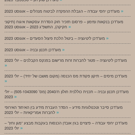
»
מעו”דכן יחסי עבודה – הגבלת ההפקדה לביטוח מנהלים – אוגוסט 2023
מעו”דכן בנקאות ומימון – פרסום תזכיר חוק הסדרת עסקאות איגוח (תיקוני
»
חקיקה), התשפ”ג 2023 – אוגוסט 2023
»
מעו”דכן ליטיגציה – ביטול הלכת פיצול הסעדים – אוגוסט 2023
»
מעו”דכן תכנון ובניה – אוגוסט 2023
מעו”דכן ליטיגציה – פטור לחברות זרות מרישום בפנקס הקבלנים – יולי 2023
»
מעו”דכן מיסים – תיקון פקודת מס הכנסה (מקום מושבו של יחיד) – יולי 2023
»
מעו”דכן תכנון ובניה – תכנית כוללנית חולון ח/2040 (מס’ 505-1043090) – יולי
»
2023
מעו”דכן סייבר וטכנולוגיות מידע – הסדר העברת מידע בין האיחוד האירופי
»
לחברות אמריקאיות – יולי 2023
מעו”דכן יחסי עבודה – פיצויים בגין אובדן הכנסות בעקבות מבצע “מגן וחץ” –
»
יולי 2023