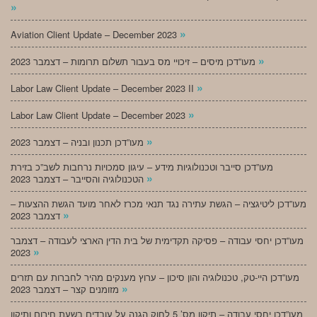
»
»
Aviation Client Update – December 2023
»
מעו”דכן מיסים – זיכויי מס בעבור תשלום תרומות – דצמבר 2023
»
Labor Law Client Update – December 2023 II
»
Labor Law Client Update – December 2023
»
מעו”דכן תכנון ובניה – דצמבר 2023
מעו”דכן סייבר וטכנולוגיות מידע – עיגון סמכויות נרחבות לשב”כ בזירת
»
הטכנולוגיה והסייבר – דצמבר 2023
מעו”דכן ליטיגציה – הגשת עתירה נגד תנאי מכרז לאחר מועד הגשת ההצעות –
»
דצמבר 2023
מעו”דכן יחסי עבודה – פסיקה תקדימית של בית הדין הארצי לעבודה – דצמבר
»
2023
מעו”דכן היי-טק, טכנולוגיה והון סיכון – ערוץ מענקים מהיר לחברות עם תזרים
»
מזומנים קצר – דצמבר 2023
מעו”דכן יחסי עבודה – תיקון מס’ 5 לחוק הגנה על עובדים בשעת חירום ותיקון