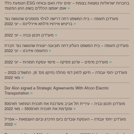
הטמעת כללי ESG בחברות ישראליות נמצאת בצומת – ימים יגידו האם ובאיזה
»
אופן יאומצו הכללים בשוק ההון המקומי
מעו”דכן תעופה – בית המשפט דחה דרישה לגילוי מסמכים שהוגשה נגד
»
בריטיש איירוויז ודלתא איירליינס – יוני 2022
»
מעו”דכן תכנון ובניה – יוני 2022
מעו”דכן תעופה – בית המשפט העליון דחה תובענה ייצוגית שהוגשה נגד חברת
»
התעופה איזיג’ט – יוני 2022
»
מעו”דכן מיסים – עדכון פסיקה – מיסוי עסקת תמורות – יוני 2022
מעו”דכן יחסי עבודה – תיקון לחוק דמי מחלה (תיקון מס’ 6), התשפ”ב-2022 –
»
מאי 2022
Dor Alon signed a Strategic Agreements With Afcon Electric
»
Transportation
מעו”דכן תכנון ובניה – עיריית תל אביב מעדכנת את תוכנית המתאר תא/500
»
ומקדמת את תוכנית תא/5500 – מאי 2022
מעו”דכן יחסי עבודה – העסקת עובדים ביום הזיכרון וביום העצמאות – אפריל
»
2022