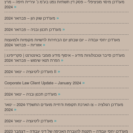
מעו”דכן מיסוי מוניציפלי – פסק דין תשתיות נפט בע”מ נ’ עיריית חיפה – מרץ
»
2024
»
מעו”דכן שוק הון – פברואר 2024
»
מעו”דכן תכנון ובניה – פברואר 2024
מעו”דכן יחסי עבודה – יום שבתון יום הבחירות לרשויות מקומיות ולמועצות
»
אזוריות – פברואר 2024
מעו”דכן סייבר וטכנולוגיות מידע – איסוף מידע פומבי באינטרנט | סקרייפינג |
»
הפרת תנאי שימוש – פברואר 2024
»
מעו”דכן ליטיגציה – ינואר 2024 II
»
Corporate Law Client Update – January 2024
»
מעו”דכן תכנון ובניה – ינואר 2024
מעו”דכן רגולציה – צו הארכת תקופות ודחיית מועדים התשפ”ד-2024 – ינואר
»
2024
»
מעו”דכן ליטיגציה – ינואר 2024
מעו”דכן יחסי עבודה – תקנות להגברת האכיפה של דיני עבודה – דצמבר 2023