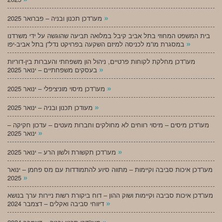
»
מעו”דכן תכנון ובניה – פברואר 2025
בית המשפט המחוזי בתל אביב קיבל במלואה תביעה שהוגשה על ידי משרדנו
»
במסגרת מו”מ לכניסה למיזם השקעה בפרויקט נדל”ן בתל אביב-יפו
מעו”דכן מחלקת לקוחות פרטיים, ניהול הון משפחתי והעברות בין-דוריות
»
בעסקים משפחתיים – ינואר 2025
»
מעו”דכן מיסוי מוניציפלי – ינואר 2025
»
מעודכן תכנון ובניה – ינואר 2025
מעו”דכן מיסים – מיסוי רווחים לא מחולקים וחברות מעטים – עדכון חקיקה –
»
ינואר 2025
»
מעו”דכן תקשורת ולשון הרע – ינואר 2025
מעו”דכן איכות סביבה וקיימות – מתווה סיוע להתמודדות עם מס פחמן – ינואר
»
2025
מעו”דכן איכות סביבה וקיימות ושוק ההון – דוח ביקורת רשות ניירות ערך בנושא
»
דיווחי סביבה ואקלים – דצמבר 2024
»