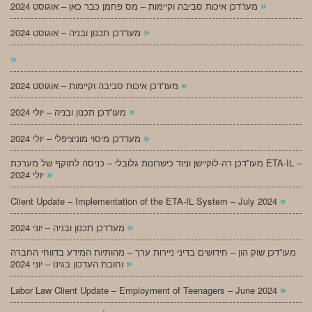
»
מעו”דכן איכות סביבה וקיימות – מס פחמן כבר כאן – אוגוסט 2024
»
מעו”דכן תכנון ובניה – אוגוסט 2024
»
»
מעו”דכן איכות סביבה וקיימות – אוגוסט 2024
»
מעו”דכן תכנון ובניה – יולי 2024
»
מעו”דכן מיסוי מוניציפלי – יולי 2024
מעו”דכן רה-לוקיישן וניוד כישרונות גלובלי – כניסה לתוקף של מערכת ETA-IL –
»
יולי 2024
»
Client Update – Implementation of the ETA-IL System – July 2024
»
מעו”דכן תכנון ובניה – יוני 2024
מעו”דכן שוק הון – חידושים בדיני ניירות ערך – מהותיות המידע בדווחי החברה
»
וחובת העדכון בגינו – יוני 2024
»
Labor Law Client Update – Employment of Teenagers – June 2024