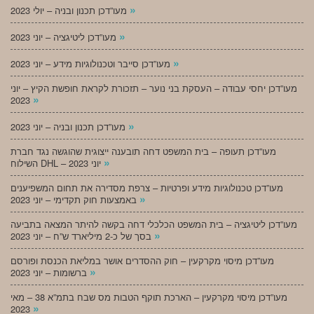
»
מעו”דכן תכנון ובניה – יולי 2023
»
מעו”דכן ליטיגציה – יוני 2023
»
מעו”דכן סייבר וטכנולוגיות מידע – יוני 2023
מעו”דכן יחסי עבודה – העסקת בני נוער – תזכורת לקראת חופשת הקיץ – יוני
»
2023
»
מעו”דכן תכנון ובניה – יוני 2023
מעו”דכן תעופה – בית המשפט דחה תובענה ייצוגית שהוגשה נגד חברת
»
השילוח DHL – יוני 2023
מעו”דכן טכנולוגיות מידע ופרטיות – צרפת מסדירה את תחום המשפיענים
»
באמצעות חוק תקדימי – יוני 2023
מעו”דכן ליטיגציה – בית המשפט הכלכלי דחה בקשה להיתר המצאה בתביעה
»
בסך של כ-2 מיליארד ש”ח – יוני 2023
מעו”דכן מיסוי מקרקעין – חוק ההסדרים אושר במליאת הכנסת ופורסם
»
ברשומות – יוני 2023
מעו”דכן מיסוי מקרקעין – הארכת תוקף הטבות מס שבח בתמ”א 38 – מאי
»
2023