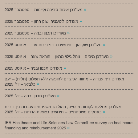
»
מעו”דכן איכות סביבה וקיימות – ספטמבר 2025
»
מעו”דכן ליטיגציה ושוק ההון – ספטמבר 2025
»
מעו”דכן תכנון ובניה – ספטמבר 2025
»
מעו”דכן שוק הון – חידושים בדיני ניירות ערך – אוגוסט 2025
»
מעו”דכן מיסים – נוהל גילוי מרצון – הוראת שעה – אוגוסט 2025
»
מעו”דכן תכנון ובניה – אוגוסט 2025
מעו”דכן דיני עבודה – מתווה הפיצויים לחופשה ללא תשלום (חל”ת) – “עם
»
כלביא” – יולי 2025
»
מעו”דכן תכנון ובניה – יולי 2025
מעו”דכן מחלקת לקוחות פרטיים, ניהול הון משפחתי והעברות בין-דוריות
»
בעסקים משפחתיים – חידושים בצוואות הדדיות – יולי 2025
IBA Healthcare and Life Sciences Law Committee survey on healthcare
»
financing and reimbursement 2025