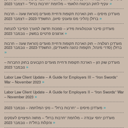
»
עקיף לחוק הביטוח הלאומי – מלחמת “חרבות ברזל” – דצמבר 2023
מעו”דכן מיסים – חוק הארכת תקופות ודחיית מועדים (הוראת שעה – חרבות
»
ברזל) (הליכי מס ומענקי סיוע), התשפ”ד-2023 – דצמבר 2023
מעו”דכן סייבר וטכנולוגיות מידע – סמכות חדשה למערך הסייבר להנחות
»
ארגונים פרטיים במשק – נובמבר 2023
מעו”דכן רגולציה – חוק הארכת תקופות ודחיית מועדים (הוראת שעה – חרבות
ברזל) (סדרי מינהל, תקופות כהונה ותאגידים), התשפ”ד-2023 – נובמבר 2023
»
מעו”דכן שוק הון – הארכת תקופות ודחיית מועדים הקבועים בחוק החברות –
»
נובמבר 2023
Labor Law Client Update – A Guide for Employers III – “Iron Swords”
»
War – November 2023
Labor Law Client Update – A Guide for Employers II – “Iron Swords” War
»
– November 2023
»
מעו”דכן מיסים – “חרבות ברזל” – נזקי המלחמה – נובמבר 2023
מעו”דכן יחסי עבודה – מלחמת “חרבות ברזל” – מתווה הפיצויים לעסקים
»
והקלות בחל”ת – נובמבר 2023