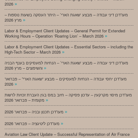
»
2026
מעו”דכן דיני עבודה – מבצע ‘שאגת הארי’ – היתר העסקה בשעות נוספות –
»
מרץ 2026
Labor & Employment Client Updates – General Permit for Extended
»
Working Hours – Operation ‘Roaring Lion’ – March 2026
Labor & Employment Client Updates – Essential Sectors – including the
»
High-Tech Sector – March 2026
מעו”דכן דיני עבודה – מבצע ‘שאגת הארי’ – הנחיות למעסיקים בענף הבניה
»
והשיפוצים – מרץ 2026
מעו”דכן יחסי עבודה – הנחיות למעסיקים – מבצע “שאגת הארי” – פברואר
»
2026
מעו”דכן מיסוי מקרקעין – עדכון פסיקה – חיוב במס בגין העברת זכויות לרשות
»
מקומית – פברואר 2026
»
מעו”דכן תכנון ובניה – פברואר 2026
»
מעו”דכן ליטיגציה – פברואר 2026
Aviation Law Client Update – Successful Representation of Air France