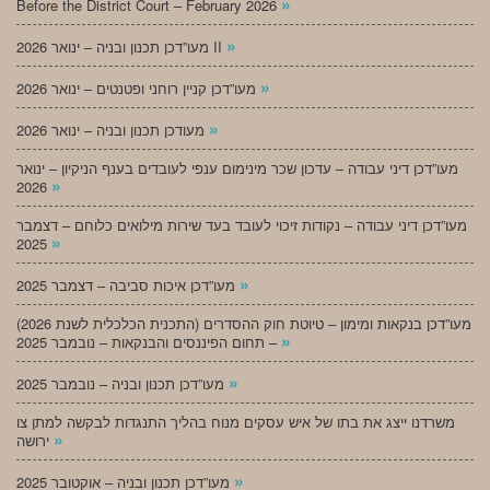
»
Before the District Court – February 2026
»
מעו”דכן תכנון ובניה – ינואר 2026 II
»
מעו”דכן קניין רוחני ופטנטים – ינואר 2026
»
מעודכן תכנון ובניה – ינואר 2026
מעו”דכן דיני עבודה – עדכון שכר מינימום ענפי לעובדים בענף הניקיון – ינואר
»
2026
מעו”דכן דיני עבודה – נקודות זיכוי לעובד בעד שירות מילואים כלוחם – דצמבר
»
2025
»
מעו”דכן איכות סביבה – דצמבר 2025
מעו”דכן בנקאות ומימון – טיוטת חוק ההסדרים (התכנית הכלכלית לשנת 2026)
»
– תחום הפיננסים והבנקאות – נובמבר 2025
»
מעו”דכן תכנון ובניה – נובמבר 2025
משרדנו ייצג את בתו של איש עסקים מנוח בהליך התנגדות לבקשה למתן צו
»
ירושה
»
מעו”דכן תכנון ובניה – אוקטובר 2025