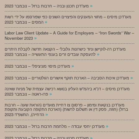
»
מעו”דכן תכנון ובניה – חרבות ברזל – נובמבר 2023
מעו”דכן מיסים – מתווי המענקים והפיצויים השונים כפי שפורסמו על ידי רשות
»
המסים – נובמבר 2023
Labor Law Client Update – A Guide for Employers – “Iron Swords” War –
»
November 2023
מעו”דכן רה-לוקיישן וניוד כישרונות גלובלי – הקצאה חדשה לקבלת היתרים
»
להעסקת עובדים זרים בענפי התעשייה – נובמבר 2023
»
מעו”דכן מיסוי מוניציפלי – נובמבר 2023
»
מעו”דכן איכות הסביבה – הארכת תוקף אישורים רגולטוריים – נובמבר 2023
מעו”דכן מיסים – דנ”א ביהמ”ש העליון בנושא רכישה עצמית של מניות שאינה
»
פרו-ראטה – נובמבר 2023
מעו”דכן בנקאות ומימון – פרסום צו דחיית מועדים (הוראת שעה – חרבות
ברזל) (חוזה, פסק דין או תשלום לרשות) (הארכת התקופה הקובעת ותקופת
»
הדחייה), התשפ”ד-2023
»
מעו”דכן יחסי עבודה – מלחמת חרבות ברזל – נובמבר 2023
»
מעו”דכן תכנון ובניה – חרבות ברזל – נובמבר 2023