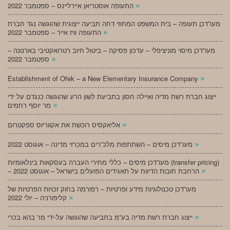
»
התעופה אוסטריאן איירליינס – ספטמבר 2022
מעו”דכן תעופה – בית המשפט המחוזי דחה תביעה ייצוגית שהוגשה נגד חברת
»
התעופה וויז אייר – ספטמבר 2022
מעו”דכן מיסוי מוניציפלי – עדכון פסיקה – ביטול חיוב רטרואקטיבי בארנונה –
»
ספטמבר 2022
»
Establishment of Ofek – a New Elementary Insurance Company
ייצוג חברת רשת מדיה ואיילה חסון בתביעת לשון הרע שהוגשה כנגדם על ידי
»
מר יוסף רחמים
»
אליאקסיס רוכשת את אקווריוס ספקטרום
»
מעו”דכן מיסים – השתתפות מלכ”רים במכרזי מדינה – אוגוסט 2022
מעו”דכן מיסים – כללי מחירי העברה בעסקאות בינלאומיות (transfer pricing)
»
– הרחבת חובות הדיווח על תאגידים הפועלים בישראל – אוגוסט 2022
מעו”דכן טכנולוגיות מידע ופרטיות – רפורמה בחוק זכויות הפרטיות של
»
קליפורניה – יולי 2022
»
ייצוג חברת רשת מדיה בע”מ בתביעה שהוגשה על-ידי מר בהא בכרי