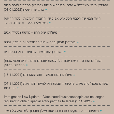
מעו”דכן מיסוי מוניציפלי – עדכון פסיקה – הנחת נכס ריק במקביל לנכס הרוס
»
בתקופה השניה (03.01.2022)
היעד הבא של רכבת הסטארט-אפ ניישן: החברה הערבית | ספר ההייטק
»
הישראלי 2021 – עיתון דה מרקר
»
מעו”דכן שוק ההון – פרשת נסטלה-אסם
»
מעו”דכן תכנון ובניה – חוק ההסדרים וחוק תכנון ובניה
»
מעו”דכן התחדשות עירונית – חוק ההסדרים
מעו”דכן הגירה – רישיון עבודה להעסקת עובדים זרים יהודים (זכאי שבות)
»
בחברות היי-טק
»
מעו”דכן תכנון ובניה – חוק ההסדרים (15.11.2021)
(07.11.2021) מעודכן טכנולוגיות מידע ופרטיות – הצעת חוק לתיקון חוק הגנת
»
הפרטיות
Immigration Law Update – Vaccinated businesspeople are no longer
»
required to obtain special entry permits to Israel (1.11.2021)
»
משפחת ברק תשקיע בחברת הביטוח איילון ותהפוך לשותפה של ווישור