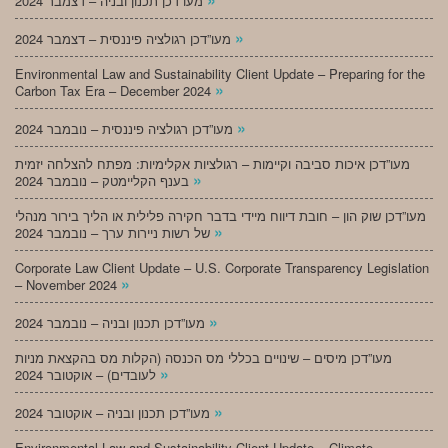
מעו”דכן תכנון ובניה – דצמבר 2024
»
מעו”דכן רגולציה פיננסית – דצמבר 2024
Environmental Law and Sustainability Client Update – Preparing for the
»
Carbon Tax Era – December 2024
»
מעו”דכן רגולציה פיננסית – נובמבר 2024
מעו”דכן איכות סביבה וקיימות – רגולציות אקלימיות: מפתח להצלחה יזמית
»
בענף הקליימטק – נובמבר 2024
מעו”דכן שוק הון – חובת דיווח מיידי בדבר חקירה פלילית או הליך בירור מנהלי
»
של רשות ניירות ערך – נובמבר 2024
Corporate Law Client Update – U.S. Corporate Transparency Legislation
»
– November 2024
»
מעו”דכן תכנון ובניה – נובמבר 2024
מעו”דכן מיסים – שינויים בכללי מס הכנסה (הקלות מס בהקצאת מניות
»
לעובדים) – אוקטובר 2024
»
מעו”דכן תכנון ובניה – אוקטובר 2024
Environmental Law and Sustainability Client Update – Climate