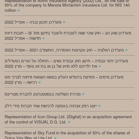
Representation of Alifim Insurance Agency (2002) Ltd., on the sale of
50% of the company to Menora Mivtachim Insurance Ltd. for NIS 140
»
million
»
מעו”דכן תכנון ובניה – אפריל 2022
מעו”דכן שוק הון – חוק שכר שווה לעובדת ולעובד (תיקון מס’ 6) – חובות דיווח
»
חדשות – אפריל 2022
»
מעו”דכן רגולציה – חוק עקרונות האסדרה, התשפ”ב-2021 – אפריל 2022
מעו”דכן יחסי עבודה – תיקון חוק עבודת נשים – תחולה על הורים המגדלים
»
את ילדיהם ללא סיוע של בן או בת זוג נוסף – מרץ 2022
מעו”דכן מיסים – פסיקת ביהמ”ש העליון בנושא הוצאות פיתוח לצרכי מס
»
רכישה – מרץ 2022
»
מכירת השליטה בגסטטנרטק לחברת מטריקס
»
ייצוג רפק אנרגיה בעסקה לרכישת שתי חברות מידי דלק
Representation of Icon Group Ltd. (iDigital) in an acquisition agreement
»
of the control of VISUAL D.G. Ltd.
Representation of Sky Fund in the acquisition of 50% of the shares of
»
Dolce Vita Way of Life Ltd.