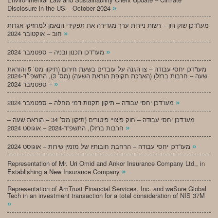
»
Disclosure in the US – October 2024
מעו”דכן שוק הון – רשות ניירות ערך מגדירה את תפקידי הנאמן למחזיקי אגרות
»
חוב – אוקטובר 2024
»
מעו”דכן תכנון ובניה – ספטמבר 2024
מעו”דכן יחסי עבודה – צו הגנה על עובדים בשעת חירום (תיקון מס’ 5 והוראת
שעה – חרבות ברזל) (הארכת תקופת הוראת השעה) (מס’ 3), התשפ״ד-2024
»
– ספטמבר 2024
»
מעו”דכן יחסי עבודה – תיקון תקנות דמי מחלה – ספטמבר 2024
מעו”דכן יחסי עבודה – חוק פיצויי פיטורים (תיקון מס’ 34 – הוראת שעה –
»
חרבות ברזל), התשפ”ד-2024 – אוגוסט 2024
»
מעו”דכן יחסי עבודה – הרחבת חובותיו של מזמין שירות – אוגוסט 2024
Representation of Mr. Uri Omid and Ankor Insurance Company Ltd., in
»
Establishing a New Insurance Company
Representation of AmTrust Financial Services, Inc. and weSure Global
Tech in an investment transaction for a total consideration of NIS 37M
»