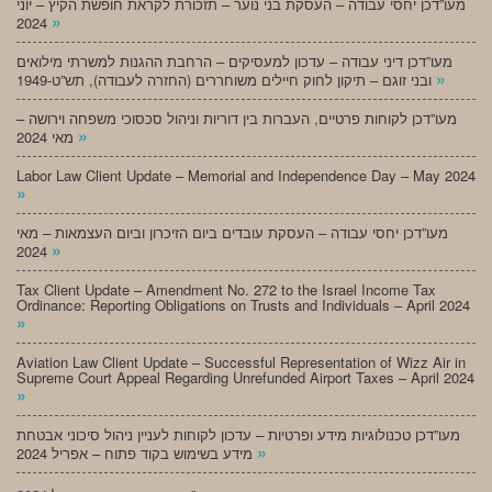
מעו”דכן יחסי עבודה – העסקת בני נוער – תזכורת לקראת חופשת הקיץ – יוני
»
2024
מעו”דכן דיני עבודה – עדכון למעסיקים – הרחבת ההגנות למשרתי מילואים
»
ובני זוגם – תיקון לחוק חיילים משוחררים (החזרה לעבודה), תש”ט-1949
מעו”דכן לקוחות פרטיים, העברות בין דוריות וניהול סכסוכי משפחה וירושה –
»
מאי 2024
Labor Law Client Update – Memorial and Independence Day – May 2024
»
מעו”דכן יחסי עבודה – העסקת עובדים ביום הזיכרון וביום העצמאות – מאי
»
2024
Tax Client Update – Amendment No. 272 to the Israel Income Tax
Ordinance: Reporting Obligations on Trusts and Individuals – April 2024
»
Aviation Law Client Update – Successful Representation of Wizz Air in
Supreme Court Appeal Regarding Unrefunded Airport Taxes – April 2024
»
מעו”דכן טכנולוגיות מידע ופרטיות – עדכון לקוחות לעניין ניהול סיכוני אבטחת
»
מידע בשימוש בקוד פתוח – אפריל 2024