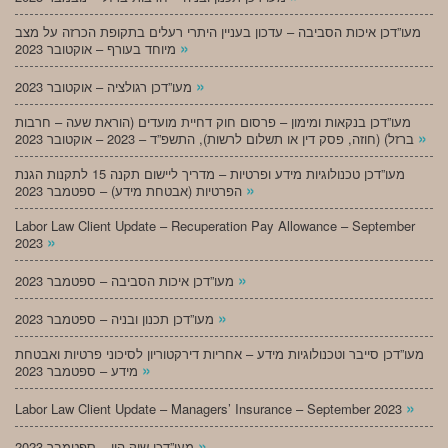
מעו”דכן איכות הסביבה – עדכון בעניין היתרי רעלים בתקופת הכרזה על מצב
»
מיוחד בעורף – אוקטובר 2023
»
מעו”דכן רגולציה – אוקטובר 2023
מעו”דכן בנקאות ומימון – פרסום חוק דחיית מועדים (הוראת שעה – חרבות
»
ברזל) (חוזה, פסק דין או תשלום לרשות), התשפ”ד – 2023 – אוקטובר 2023
מעו”דכן טכנולוגיות מידע ופרטיות – מדריך ליישום תקנה 15 לתקנות הגנת
»
הפרטיות (אבטחת מידע) – ספטמבר 2023
Labor Law Client Update – Recuperation Pay Allowance – September
»
2023
»
מעו”דכן איכות הסביבה – ספטמבר 2023
»
מעו”דכן תכנון ובניה – ספטמבר 2023
מעו”דכן סייבר וטכנולוגיות מידע – אחריות דירקטוריון לסיכוני פרטיות ואבטחת
»
מידע – ספטמבר 2023
»
Labor Law Client Update – Managers’ Insurance – September 2023
»
מעו”דכן שוק הון – ספטמבר 2023