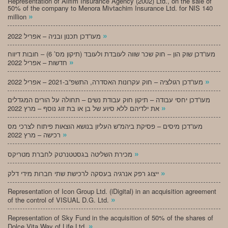
Representation of Alifim Insurance Agency (2002) Ltd., on the sale of
50% of the company to Menora Mivtachim Insurance Ltd. for NIS 140
»
million
»
מעו”דכן תכנון ובניה – אפריל 2022
מעו”דכן שוק הון – חוק שכר שווה לעובדת ולעובד (תיקון מס’ 6) – חובות דיווח
»
חדשות – אפריל 2022
»
מעו”דכן רגולציה – חוק עקרונות האסדרה, התשפ”ב-2021 – אפריל 2022
מעו”דכן יחסי עבודה – תיקון חוק עבודת נשים – תחולה על הורים המגדלים
»
את ילדיהם ללא סיוע של בן או בת זוג נוסף – מרץ 2022
מעו”דכן מיסים – פסיקת ביהמ”ש העליון בנושא הוצאות פיתוח לצרכי מס
»
רכישה – מרץ 2022
»
מכירת השליטה בגסטטנרטק לחברת מטריקס
»
ייצוג רפק אנרגיה בעסקה לרכישת שתי חברות מידי דלק
Representation of Icon Group Ltd. (iDigital) in an acquisition agreement
»
of the control of VISUAL D.G. Ltd.
Representation of Sky Fund in the acquisition of 50% of the shares of
»
Dolce Vita Way of Life Ltd.