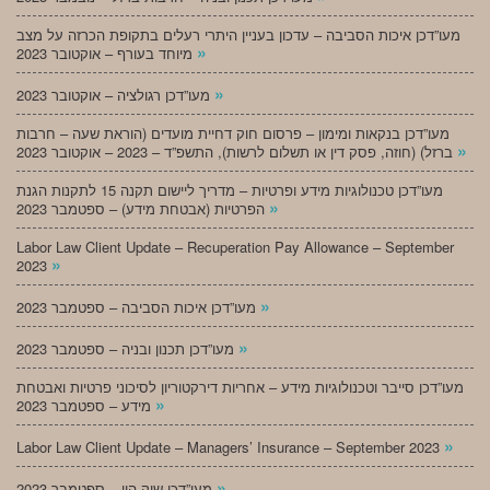
מעו”דכן איכות הסביבה – עדכון בעניין היתרי רעלים בתקופת הכרזה על מצב
»
מיוחד בעורף – אוקטובר 2023
»
מעו”דכן רגולציה – אוקטובר 2023
מעו”דכן בנקאות ומימון – פרסום חוק דחיית מועדים (הוראת שעה – חרבות
»
ברזל) (חוזה, פסק דין או תשלום לרשות), התשפ”ד – 2023 – אוקטובר 2023
מעו”דכן טכנולוגיות מידע ופרטיות – מדריך ליישום תקנה 15 לתקנות הגנת
»
הפרטיות (אבטחת מידע) – ספטמבר 2023
Labor Law Client Update – Recuperation Pay Allowance – September
»
2023
»
מעו”דכן איכות הסביבה – ספטמבר 2023
»
מעו”דכן תכנון ובניה – ספטמבר 2023
מעו”דכן סייבר וטכנולוגיות מידע – אחריות דירקטוריון לסיכוני פרטיות ואבטחת
»
מידע – ספטמבר 2023
»
Labor Law Client Update – Managers’ Insurance – September 2023
»
מעו”דכן שוק הון – ספטמבר 2023