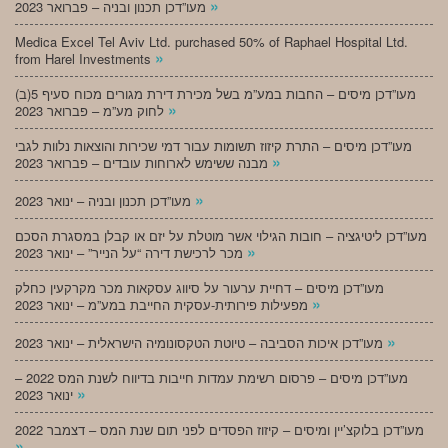
»
מעו”דכן תכנון ובניה – פברואר 2023
Medica Excel Tel Aviv Ltd. purchased 50% of Raphael Hospital Ltd.
»
from Harel Investments
מעו”דכן מיסים – החבות במע”מ בשל מכירת דירת מגורים מכוח סעיף 5(ב)
»
לחוק מע”מ – פברואר 2023
מעו”דכן מיסים – התרת קיזוז תשומות עבור דמי שכירות והוצאות נלוות לגבי
»
מבנה ששימש לארוחות עובדים – פברואר 2023
»
מעו”דכן תכנון ובניה – ינואר 2023
מעו”דכן ליטיגציה – חובות הגילוי אשר מוטלת על יזם או קבלן במסגרת הסכם
»
מכר לרכישת דירה “על הנייר” – ינואר 2023
מעו”דכן מיסים – דחיית ערעור על סיווג עסקאות מכר מקרקעין כחלק
»
מפעילות פירותית-עסקית החייבת במע”מ – ינואר 2023
»
מעו”דכן איכות הסביבה – טיוטת הטקסונומיה הישראלית – ינואר 2023
מעו”דכן מיסים – פרסום רשימת עמדות חייבות בדיווח לשנת המס 2022 –
»
ינואר 2023
מעו”דכן בלוקצ’יין ומיסים – קיזוז הפסדים לפני תום שנת המס – דצמבר 2022
»