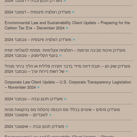
מעו”דכן תכנון ובניה – דצמבר 2024
»
מעו”דכן רגולציה פיננסית – דצמבר 2024
Environmental Law and Sustainability Client Update – Preparing for the
»
Carbon Tax Era – December 2024
»
מעו”דכן רגולציה פיננסית – נובמבר 2024
מעו”דכן איכות סביבה וקיימות – רגולציות אקלימיות: מפתח להצלחה יזמית
»
בענף הקליימטק – נובמבר 2024
מעו”דכן שוק הון – חובת דיווח מיידי בדבר חקירה פלילית או הליך בירור מנהלי
»
של רשות ניירות ערך – נובמבר 2024
Corporate Law Client Update – U.S. Corporate Transparency Legislation
»
– November 2024
»
מעו”דכן תכנון ובניה – נובמבר 2024
מעו”דכן מיסים – שינויים בכללי מס הכנסה (הקלות מס בהקצאת מניות
»
לעובדים) – אוקטובר 2024
»
מעו”דכן תכנון ובניה – אוקטובר 2024
Environmental Law and Sustainability Client Update – Climate