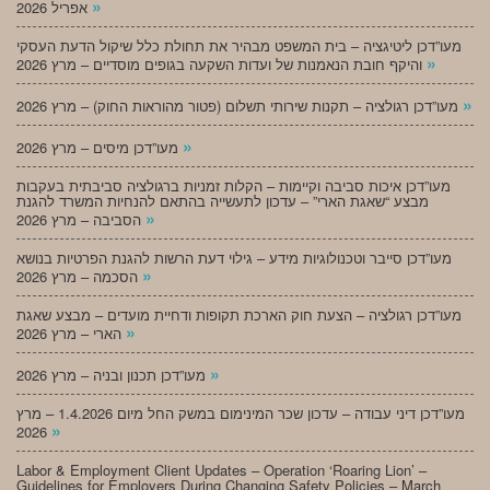
»
אפריל 2026
מעו”דכן ליטיגציה – בית המשפט מבהיר את תחולת כלל שיקול הדעת העסקי
»
והיקף חובת הנאמנות של ועדות השקעה בגופים מוסדיים – מרץ 2026
»
מעו”דכן רגולציה – תקנות שירותי תשלום (פטור מהוראות החוק) – מרץ 2026
»
מעו”דכן מיסים – מרץ 2026
מעו”דכן איכות סביבה וקיימות – הקלות זמניות ברגולציה סביבתית בעקבות
מבצע “שאגת הארי” – עדכון לתעשייה בהתאם להנחיות המשרד להגנת
»
הסביבה – מרץ 2026
מעו”דכן סייבר וטכנולוגיות מידע – גילוי דעת הרשות להגנת הפרטיות בנושא
»
הסכמה – מרץ 2026
מעו”דכן רגולציה – הצעת חוק הארכת תקופות ודחיית מועדים – מבצע שאגת
»
הארי – מרץ 2026
»
מעו”דכן תכנון ובניה – מרץ 2026
מעו”דכן דיני עבודה – עדכון שכר המינימום במשק החל מיום 1.4.2026 – מרץ
»
2026
Labor & Employment Client Updates – Operation ‘Roaring Lion’ –
Guidelines for Employers During Changing Safety Policies – March