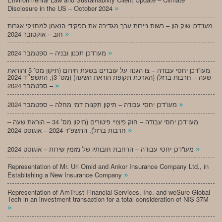
»
Disclosure in the US – October 2024
מעו”דכן שוק הון – רשות ניירות ערך מגדירה את תפקידי הנאמן למחזיקי אגרות
»
חוב – אוקטובר 2024
»
מעו”דכן תכנון ובניה – ספטמבר 2024
מעו”דכן יחסי עבודה – צו הגנה על עובדים בשעת חירום (תיקון מס’ 5 והוראת
שעה – חרבות ברזל) (הארכת תקופת הוראת השעה) (מס’ 3), התשפ״ד-2024
»
– ספטמבר 2024
»
מעו”דכן יחסי עבודה – תיקון תקנות דמי מחלה – ספטמבר 2024
מעו”דכן יחסי עבודה – חוק פיצויי פיטורים (תיקון מס’ 34 – הוראת שעה –
»
חרבות ברזל), התשפ”ד-2024 – אוגוסט 2024
»
מעו”דכן יחסי עבודה – הרחבת חובותיו של מזמין שירות – אוגוסט 2024
Representation of Mr. Uri Omid and Ankor Insurance Company Ltd., in
»
Establishing a New Insurance Company
Representation of AmTrust Financial Services, Inc. and weSure Global
Tech in an investment transaction for a total consideration of NIS 37M
»