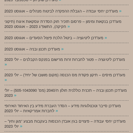
»
מעו”דכן יחסי עבודה – הגבלת ההפקדה לביטוח מנהלים – אוגוסט 2023
מעו”דכן בנקאות ומימון – פרסום תזכיר חוק הסדרת עסקאות איגוח (תיקוני
»
חקיקה), התשפ”ג 2023 – אוגוסט 2023
»
מעו”דכן ליטיגציה – ביטול הלכת פיצול הסעדים – אוגוסט 2023
»
מעו”דכן תכנון ובניה – אוגוסט 2023
מעו”דכן ליטיגציה – פטור לחברות זרות מרישום בפנקס הקבלנים – יולי 2023
»
מעו”דכן מיסים – תיקון פקודת מס הכנסה (מקום מושבו של יחיד) – יולי 2023
»
מעו”דכן תכנון ובניה – תכנית כוללנית חולון ח/2040 (מס’ 505-1043090) – יולי
»
2023
מעו”דכן סייבר וטכנולוגיות מידע – הסדר העברת מידע בין האיחוד האירופי
»
לחברות אמריקאיות – יולי 2023
מעו”דכן יחסי עבודה – פיצויים בגין אובדן הכנסות בעקבות מבצע “מגן וחץ” –
»
יולי 2023