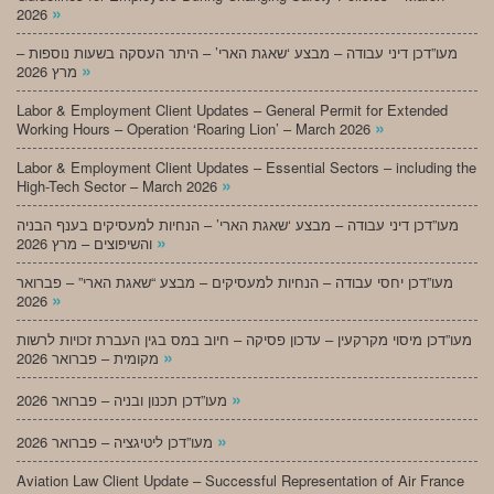
»
2026
מעו”דכן דיני עבודה – מבצע ‘שאגת הארי’ – היתר העסקה בשעות נוספות –
»
מרץ 2026
Labor & Employment Client Updates – General Permit for Extended
»
Working Hours – Operation ‘Roaring Lion’ – March 2026
Labor & Employment Client Updates – Essential Sectors – including the
»
High-Tech Sector – March 2026
מעו”דכן דיני עבודה – מבצע ‘שאגת הארי’ – הנחיות למעסיקים בענף הבניה
»
והשיפוצים – מרץ 2026
מעו”דכן יחסי עבודה – הנחיות למעסיקים – מבצע “שאגת הארי” – פברואר
»
2026
מעו”דכן מיסוי מקרקעין – עדכון פסיקה – חיוב במס בגין העברת זכויות לרשות
»
מקומית – פברואר 2026
»
מעו”דכן תכנון ובניה – פברואר 2026
»
מעו”דכן ליטיגציה – פברואר 2026
Aviation Law Client Update – Successful Representation of Air France