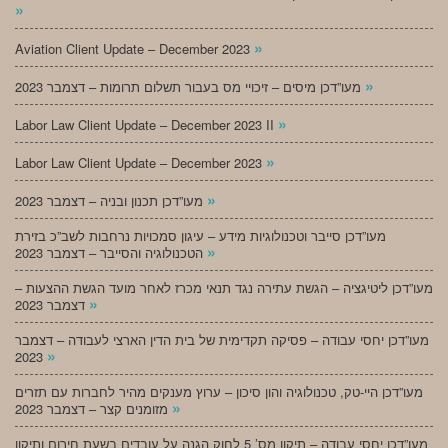
»
»
Aviation Client Update – December 2023
»
מעו”דכן מיסים – זיכויי מס בעבור תשלום תרומות – דצמבר 2023
»
Labor Law Client Update – December 2023 II
»
Labor Law Client Update – December 2023
»
מעו”דכן תכנון ובניה – דצמבר 2023
מעו”דכן סייבר וטכנולוגיות מידע – עיגון סמכויות נרחבות לשב”כ בזירת
»
הטכנולוגיה והסייבר – דצמבר 2023
מעו”דכן ליטיגציה – הגשת עתירה נגד תנאי מכרז לאחר מועד הגשת ההצעות –
»
דצמבר 2023
מעו”דכן יחסי עבודה – פסיקה תקדימית של בית הדין הארצי לעבודה – דצמבר
»
2023
מעו”דכן היי-טק, טכנולוגיה והון סיכון – ערוץ מענקים מהיר לחברות עם תזרים
»
מזומנים קצר – דצמבר 2023
מעו”דכן יחסי עבודה – תיקון מס’ 5 לחוק הגנה על עובדים בשעת חירום ותיקון