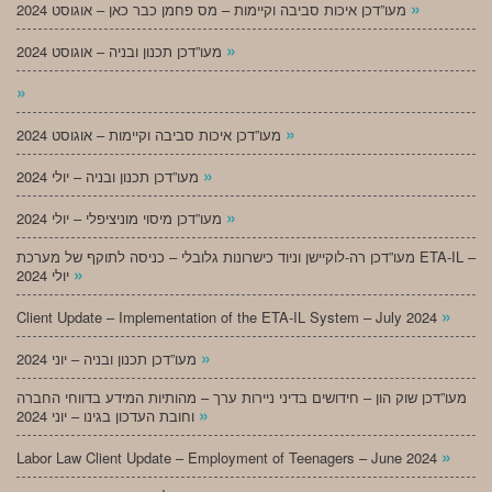
»
מעו”דכן איכות סביבה וקיימות – מס פחמן כבר כאן – אוגוסט 2024
»
מעו”דכן תכנון ובניה – אוגוסט 2024
»
»
מעו”דכן איכות סביבה וקיימות – אוגוסט 2024
»
מעו”דכן תכנון ובניה – יולי 2024
»
מעו”דכן מיסוי מוניציפלי – יולי 2024
מעו”דכן רה-לוקיישן וניוד כישרונות גלובלי – כניסה לתוקף של מערכת ETA-IL –
»
יולי 2024
»
Client Update – Implementation of the ETA-IL System – July 2024
»
מעו”דכן תכנון ובניה – יוני 2024
מעו”דכן שוק הון – חידושים בדיני ניירות ערך – מהותיות המידע בדווחי החברה
»
וחובת העדכון בגינו – יוני 2024
»
Labor Law Client Update – Employment of Teenagers – June 2024