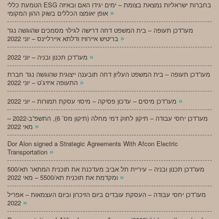
הטמעת כללי ESG בחברות ישראליות נמצאת בצומת – ימים יגידו האם ובאיזה
»
אופן יאומצו הכללים בשוק ההון המקומי
מעו”דכן תעופה – בית המשפט דחה דרישה לגילוי מסמכים שהוגשה נגד
»
בריטיש איירוויז ודלתא איירליינס – יוני 2022
»
מעו”דכן תכנון ובניה – יוני 2022
מעו”דכן תעופה – בית המשפט העליון דחה תובענה ייצוגית שהוגשה נגד חברת
»
התעופה איזיג’ט – יוני 2022
»
מעו”דכן מיסים – עדכון פסיקה – מיסוי עסקת תמורות – יוני 2022
מעו”דכן יחסי עבודה – תיקון לחוק דמי מחלה (תיקון מס’ 6), התשפ”ב-2022 –
»
מאי 2022
Dor Alon signed a Strategic Agreements With Afcon Electric
»
Transportation
מעו”דכן תכנון ובניה – עיריית תל אביב מעדכנת את תוכנית המתאר תא/500
»
ומקדמת את תוכנית תא/5500 – מאי 2022
מעו”דכן יחסי עבודה – העסקת עובדים ביום הזיכרון וביום העצמאות – אפריל
»
2022