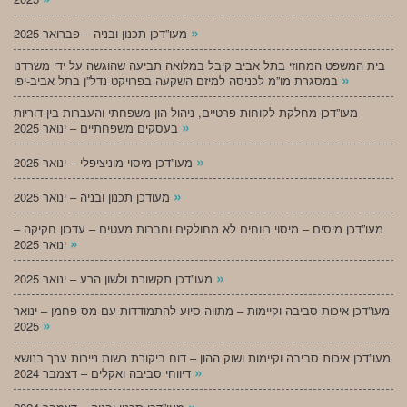
»
מעו”דכן תכנון ובניה – פברואר 2025
בית המשפט המחוזי בתל אביב קיבל במלואה תביעה שהוגשה על ידי משרדנו
»
במסגרת מו”מ לכניסה למיזם השקעה בפרויקט נדל”ן בתל אביב-יפו
מעו”דכן מחלקת לקוחות פרטיים, ניהול הון משפחתי והעברות בין-דוריות
»
בעסקים משפחתיים – ינואר 2025
»
מעו”דכן מיסוי מוניציפלי – ינואר 2025
»
מעודכן תכנון ובניה – ינואר 2025
מעו”דכן מיסים – מיסוי רווחים לא מחולקים וחברות מעטים – עדכון חקיקה –
»
ינואר 2025
»
מעו”דכן תקשורת ולשון הרע – ינואר 2025
מעו”דכן איכות סביבה וקיימות – מתווה סיוע להתמודדות עם מס פחמן – ינואר
»
2025
מעו”דכן איכות סביבה וקיימות ושוק ההון – דוח ביקורת רשות ניירות ערך בנושא
»
דיווחי סביבה ואקלים – דצמבר 2024
»