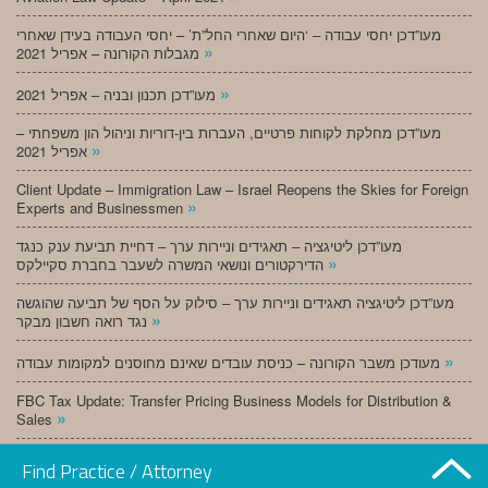
מעו”דכן יחסי עבודה – ‘היום שאחרי החל”ת’ – יחסי העבודה בעידן שאחרי
»
מגבלות הקורונה – אפריל 2021
»
מעו”דכן תכנון ובניה – אפריל 2021
מעו”דכן מחלקת לקוחות פרטיים, העברות בין-דוריות וניהול הון משפחתי –
»
אפריל 2021
Client Update – Immigration Law – Israel Reopens the Skies for Foreign
»
Experts and Businessmen
מעו”דכן ליטיגציה – תאגידים וניירות ערך – דחיית תביעת ענק כנגד
»
הדירקטורים ונושאי המשרה לשעבר בחברת סקיילקס
מעו”דכן ליטיגציה תאגידים וניירות ערך – סילוק על הסף של תביעה שהוגשה
»
נגד רואה חשבון מבקר
»
מעודכן משבר הקורונה – כניסת עובדים שאינם מחוסנים למקומות עבודה
FBC Tax Update: Transfer Pricing Business Models for Distribution &
»
Sales
»
מעו”דכן תכנון ובניה – מרץ 2021
Find Practice / Attorney