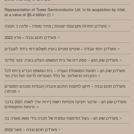
Representation of Tower Semiconductor Ltd. in its acquisition by Intel,
»
at a value of $5.4 billion (!)
»
מעו”דכן תחרות ותובענות ייצוגיות | מחיר מופרז – זליכה נ’ תנובה
»
מעו”דכן תכנון ובניה – מרץ 2022
»
מעו”דכן יחסי עבודה – שינויים זמניים בעניין תשלום דמי בידוד לעובדים
»
‘מעו”דכן שוק ההון – פסק דינו של בית המשפט העליון בעניין ‘בטר פלייס
מעו”דכן שוק הון – תנועת המטוטלת נעצרה – בית המשפט הכריע ביחס לכל
»
החברות הדואליות: על כללי האחריות לדיווח יחול הדין הזר
מעו”דכן תכנון ובניה – תיקון לתקנות התכנון והבניה (עבודות ומבנים הפטורים
»
מהיתר)
מעו”דכן שוק הון – עדכוני חקיקה והנחיות רשות ניירות ערך לשנת 2021 בדבר
»
הדוחות התקופתיים
»
מעו”דכן שוק הון – ניצול הזדמנות עסקית של חברה בידי נושא משרה בה
»
מעו”דכן תכנון ובניה – ינואר 2022