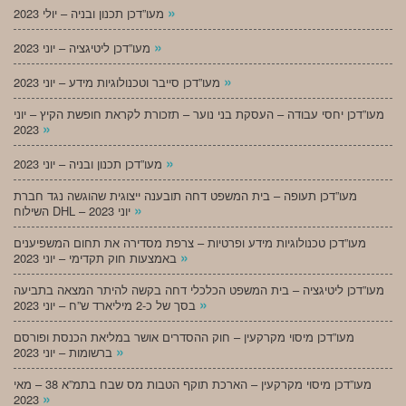
»
מעו”דכן תכנון ובניה – יולי 2023
»
מעו”דכן ליטיגציה – יוני 2023
»
מעו”דכן סייבר וטכנולוגיות מידע – יוני 2023
מעו”דכן יחסי עבודה – העסקת בני נוער – תזכורת לקראת חופשת הקיץ – יוני
»
2023
»
מעו”דכן תכנון ובניה – יוני 2023
מעו”דכן תעופה – בית המשפט דחה תובענה ייצוגית שהוגשה נגד חברת
»
השילוח DHL – יוני 2023
מעו”דכן טכנולוגיות מידע ופרטיות – צרפת מסדירה את תחום המשפיענים
»
באמצעות חוק תקדימי – יוני 2023
מעו”דכן ליטיגציה – בית המשפט הכלכלי דחה בקשה להיתר המצאה בתביעה
»
בסך של כ-2 מיליארד ש”ח – יוני 2023
מעו”דכן מיסוי מקרקעין – חוק ההסדרים אושר במליאת הכנסת ופורסם
»
ברשומות – יוני 2023
מעו”דכן מיסוי מקרקעין – הארכת תוקף הטבות מס שבח בתמ”א 38 – מאי
»
2023