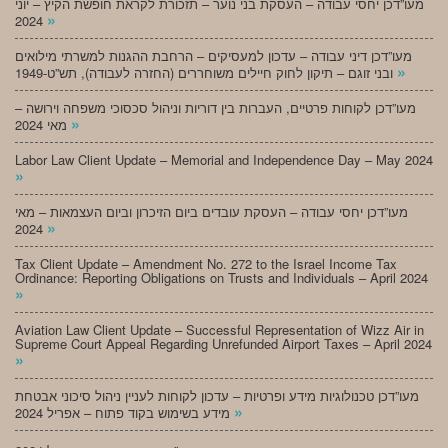
מעו”דכן יחסי עבודה – העסקת בני נוער – תזכורת לקראת חופשת הקיץ – יוני
»
2024
מעו”דכן דיני עבודה – עדכון למעסיקים – הרחבת ההגנות למשרתי מילואים
»
ובני זוגם – תיקון לחוק חיילים משוחררים (החזרה לעבודה), תש”ט-1949
מעו”דכן לקוחות פרטיים, העברות בין דוריות וניהול סכסוכי משפחה וירושה –
»
מאי 2024
Labor Law Client Update – Memorial and Independence Day – May 2024
»
מעו”דכן יחסי עבודה – העסקת עובדים ביום הזיכרון וביום העצמאות – מאי
»
2024
Tax Client Update – Amendment No. 272 to the Israel Income Tax
Ordinance: Reporting Obligations on Trusts and Individuals – April 2024
»
Aviation Law Client Update – Successful Representation of Wizz Air in
Supreme Court Appeal Regarding Unrefunded Airport Taxes – April 2024
»
מעו”דכן טכנולוגיות מידע ופרטיות – עדכון לקוחות לעניין ניהול סיכוני אבטחת
»
מידע בשימוש בקוד פתוח – אפריל 2024