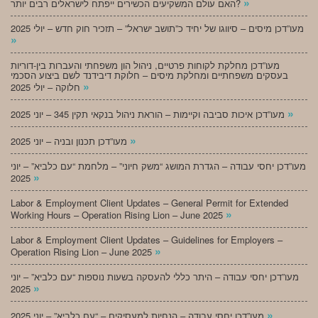
»
האם עולם המשקיעים הכשירים ייפתח לישראלים רבים יותר?
מעו”דכן מיסים – סיווגו של יחיד כ”תושב ישראל” – תזכיר חוק חדש – יולי 2025
»
מעו”דכן מחלקת לקוחות פרטיים, ניהול הון משפחתי והעברות בין-דוריות
בעסקים משפחתיים ומחלקת מיסים – חלוקת דיבידנד לשם ביצוע הסכמי
»
חלוקה – יולי 2025
»
מעו”דכן איכות סביבה וקיימות – הוראת ניהול בנקאי תקין 345 – יוני 2025
»
מעו”דכן תכנון ובניה – יוני 2025
מעו”דכן יחסי עבודה – הגדרת המושג “משק חיוני” – מלחמת “עם כלביא” – יוני
»
2025
Labor & Employment Client Updates – General Permit for Extended
»
Working Hours – Operation Rising Lion – June 2025
Labor & Employment Client Updates – Guidelines for Employers –
»
Operation Rising Lion – June 2025
מעו”דכן יחסי עבודה – היתר כללי להעסקה בשעות נוספות “עם כלביא” – יוני
»
2025
»
מעו”דכן יחסי עבודה – הנחיות למעסיקים – “עם כלביא” – יוני 2025