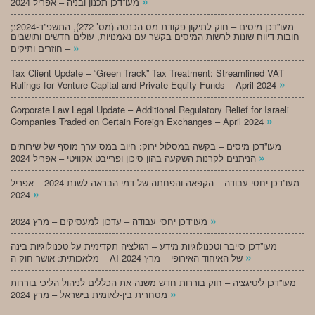
»
מעו”דכן תכנון ובניה – אפריל 2024
;מעו”דכן מיסים – חוק לתיקון פקודת מס הכנסה (מס’ 272), התשפ”ד-2024:
חובות דיווח שונות לרשות המיסים בקשר עם נאמנויות, עולים חדשים ותושבים
»
חוזרים ותיקים –
Tax Client Update – “Green Track” Tax Treatment: Streamlined VAT
»
Rulings for Venture Capital and Private Equity Funds – April 2024
Corporate Law Legal Update – Additional Regulatory Relief for Israeli
»
Companies Traded on Certain Foreign Exchanges – April 2024
מעו”דכן מיסים – בקשה במסלול ירוק: חיוב במס ערך מוסף של שירותים
»
הניתנים לקרנות השקעה בהון סיכון ופרייבט אקוויטי – אפריל 2024
מעו”דכן יחסי עבודה – הקפאה והפחתה של דמי הבראה לשנת 2024 – אפריל
»
2024
»
מעו”דכן יחסי עבודה – עדכון למעסיקים – מרץ 2024
מעו”דכן סייבר וטכנולוגיות מידע – רגולציה תקדימית על טכנולוגיות בינה
»
מלאכותית: אושר חוק ה – AI של האיחוד האירופי – מרץ 2024
מעו”דכן ליטיגציה – חוק בוררות חדש משנה את הכללים לניהול הליכי בוררות
»
מסחרית בין-לאומית בישראל – מרץ 2024