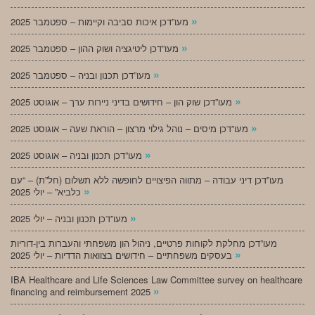
»
מעו”דכן איכות סביבה וקיימות – ספטמבר 2025
»
מעו”דכן ליטיגציה ושוק ההון – ספטמבר 2025
»
מעו”דכן תכנון ובניה – ספטמבר 2025
»
מעו”דכן שוק הון – חידושים בדיני ניירות ערך – אוגוסט 2025
»
מעו”דכן מיסים – נוהל גילוי מרצון – הוראת שעה – אוגוסט 2025
»
מעו”דכן תכנון ובניה – אוגוסט 2025
מעו”דכן דיני עבודה – מתווה הפיצויים לחופשה ללא תשלום (חל”ת) – “עם
»
כלביא” – יולי 2025
»
מעו”דכן תכנון ובניה – יולי 2025
מעו”דכן מחלקת לקוחות פרטיים, ניהול הון משפחתי והעברות בין-דוריות
»
בעסקים משפחתיים – חידושים בצוואות הדדיות – יולי 2025
IBA Healthcare and Life Sciences Law Committee survey on healthcare
»
financing and reimbursement 2025