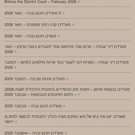
»
Before the District Court – February 2026
»
מעו”דכן תכנון ובניה – ינואר 2026 II
»
מעו”דכן קניין רוחני ופטנטים – ינואר 2026
»
מעודכן תכנון ובניה – ינואר 2026
מעו”דכן דיני עבודה – עדכון שכר מינימום ענפי לעובדים בענף הניקיון – ינואר
»
2026
מעו”דכן דיני עבודה – נקודות זיכוי לעובד בעד שירות מילואים כלוחם – דצמבר
»
2025
»
מעו”דכן איכות סביבה – דצמבר 2025
מעו”דכן בנקאות ומימון – טיוטת חוק ההסדרים (התכנית הכלכלית לשנת 2026)
»
– תחום הפיננסים והבנקאות – נובמבר 2025
»
מעו”דכן תכנון ובניה – נובמבר 2025
משרדנו ייצג את בתו של איש עסקים מנוח בהליך התנגדות לבקשה למתן צו
»
ירושה
»
מעו”דכן תכנון ובניה – אוקטובר 2025