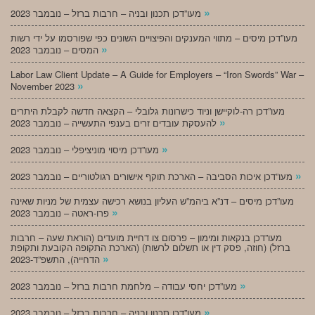
»
מעו”דכן תכנון ובניה – חרבות ברזל – נובמבר 2023
מעו”דכן מיסים – מתווי המענקים והפיצויים השונים כפי שפורסמו על ידי רשות
»
המסים – נובמבר 2023
Labor Law Client Update – A Guide for Employers – “Iron Swords” War –
»
November 2023
מעו”דכן רה-לוקיישן וניוד כישרונות גלובלי – הקצאה חדשה לקבלת היתרים
»
להעסקת עובדים זרים בענפי התעשייה – נובמבר 2023
»
מעו”דכן מיסוי מוניציפלי – נובמבר 2023
»
מעו”דכן איכות הסביבה – הארכת תוקף אישורים רגולטוריים – נובמבר 2023
מעו”דכן מיסים – דנ”א ביהמ”ש העליון בנושא רכישה עצמית של מניות שאינה
»
פרו-ראטה – נובמבר 2023
מעו”דכן בנקאות ומימון – פרסום צו דחיית מועדים (הוראת שעה – חרבות
ברזל) (חוזה, פסק דין או תשלום לרשות) (הארכת התקופה הקובעת ותקופת
»
הדחייה), התשפ”ד-2023
»
מעו”דכן יחסי עבודה – מלחמת חרבות ברזל – נובמבר 2023
»
מעו”דכן תכנון ובניה – חרבות ברזל – נובמבר 2023