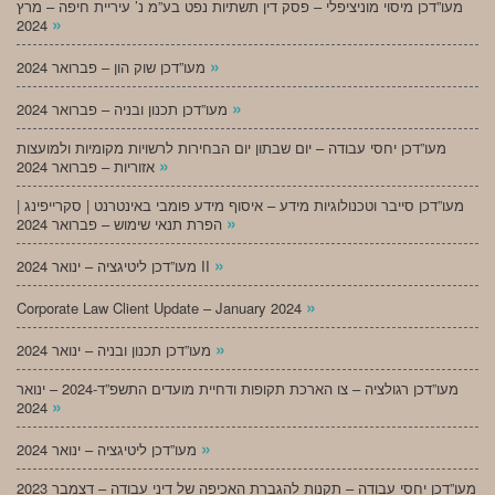
מעו”דכן מיסוי מוניציפלי – פסק דין תשתיות נפט בע”מ נ’ עיריית חיפה – מרץ
»
2024
»
מעו”דכן שוק הון – פברואר 2024
»
מעו”דכן תכנון ובניה – פברואר 2024
מעו”דכן יחסי עבודה – יום שבתון יום הבחירות לרשויות מקומיות ולמועצות
»
אזוריות – פברואר 2024
מעו”דכן סייבר וטכנולוגיות מידע – איסוף מידע פומבי באינטרנט | סקרייפינג |
»
הפרת תנאי שימוש – פברואר 2024
»
מעו”דכן ליטיגציה – ינואר 2024 II
»
Corporate Law Client Update – January 2024
»
מעו”דכן תכנון ובניה – ינואר 2024
מעו”דכן רגולציה – צו הארכת תקופות ודחיית מועדים התשפ”ד-2024 – ינואר
»
2024
»
מעו”דכן ליטיגציה – ינואר 2024
מעו”דכן יחסי עבודה – תקנות להגברת האכיפה של דיני עבודה – דצמבר 2023