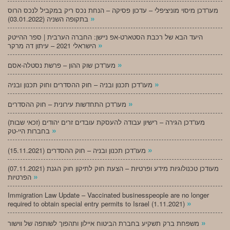
מעו”דכן מיסוי מוניציפלי – עדכון פסיקה – הנחת נכס ריק במקביל לנכס הרוס
»
בתקופה השניה (03.01.2022)
היעד הבא של רכבת הסטארט-אפ ניישן: החברה הערבית | ספר ההייטק
»
הישראלי 2021 – עיתון דה מרקר
»
מעו”דכן שוק ההון – פרשת נסטלה-אסם
»
מעו”דכן תכנון ובניה – חוק ההסדרים וחוק תכנון ובניה
»
מעו”דכן התחדשות עירונית – חוק ההסדרים
מעו”דכן הגירה – רישיון עבודה להעסקת עובדים זרים יהודים (זכאי שבות)
»
בחברות היי-טק
»
מעו”דכן תכנון ובניה – חוק ההסדרים (15.11.2021)
(07.11.2021) מעודכן טכנולוגיות מידע ופרטיות – הצעת חוק לתיקון חוק הגנת
»
הפרטיות
Immigration Law Update – Vaccinated businesspeople are no longer
»
required to obtain special entry permits to Israel (1.11.2021)
»
משפחת ברק תשקיע בחברת הביטוח איילון ותהפוך לשותפה של ווישור