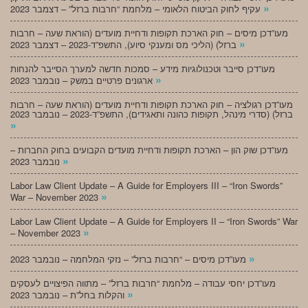
»
עקיף לחוק הביטוח הלאומי – מלחמת “חרבות ברזל” – דצמבר 2023
מעו”דכן מיסים – חוק הארכת תקופות ודחיית מועדים (הוראת שעה – חרבות
»
ברזל) (הליכי מס ומענקי סיוע), התשפ”ד-2023 – דצמבר 2023
מעו”דכן סייבר וטכנולוגיות מידע – סמכות חדשה למערך הסייבר להנחות
»
ארגונים פרטיים במשק – נובמבר 2023
מעו”דכן רגולציה – חוק הארכת תקופות ודחיית מועדים (הוראת שעה – חרבות
ברזל) (סדרי מינהל, תקופות כהונה ותאגידים), התשפ”ד-2023 – נובמבר 2023
»
מעו”דכן שוק הון – הארכת תקופות ודחיית מועדים הקבועים בחוק החברות –
»
נובמבר 2023
Labor Law Client Update – A Guide for Employers III – “Iron Swords”
»
War – November 2023
Labor Law Client Update – A Guide for Employers II – “Iron Swords” War
»
– November 2023
»
מעו”דכן מיסים – “חרבות ברזל” – נזקי המלחמה – נובמבר 2023
מעו”דכן יחסי עבודה – מלחמת “חרבות ברזל” – מתווה הפיצויים לעסקים
»
והקלות בחל”ת – נובמבר 2023