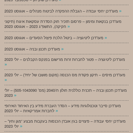
»
מעו”דכן יחסי עבודה – הגבלת ההפקדה לביטוח מנהלים – אוגוסט 2023
מעו”דכן בנקאות ומימון – פרסום תזכיר חוק הסדרת עסקאות איגוח (תיקוני
»
חקיקה), התשפ”ג 2023 – אוגוסט 2023
»
מעו”דכן ליטיגציה – ביטול הלכת פיצול הסעדים – אוגוסט 2023
»
מעו”דכן תכנון ובניה – אוגוסט 2023
מעו”דכן ליטיגציה – פטור לחברות זרות מרישום בפנקס הקבלנים – יולי 2023
»
מעו”דכן מיסים – תיקון פקודת מס הכנסה (מקום מושבו של יחיד) – יולי 2023
»
מעו”דכן תכנון ובניה – תכנית כוללנית חולון ח/2040 (מס’ 505-1043090) – יולי
»
2023
מעו”דכן סייבר וטכנולוגיות מידע – הסדר העברת מידע בין האיחוד האירופי
»
לחברות אמריקאיות – יולי 2023
מעו”דכן יחסי עבודה – פיצויים בגין אובדן הכנסות בעקבות מבצע “מגן וחץ” –
»
יולי 2023