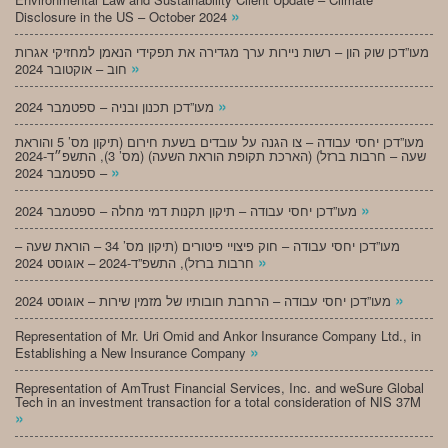
»
Disclosure in the US – October 2024
מעו”דכן שוק הון – רשות ניירות ערך מגדירה את תפקידי הנאמן למחזיקי אגרות
»
חוב – אוקטובר 2024
»
מעו”דכן תכנון ובניה – ספטמבר 2024
מעו”דכן יחסי עבודה – צו הגנה על עובדים בשעת חירום (תיקון מס’ 5 והוראת
שעה – חרבות ברזל) (הארכת תקופת הוראת השעה) (מס’ 3), התשפ״ד-2024
»
– ספטמבר 2024
»
מעו”דכן יחסי עבודה – תיקון תקנות דמי מחלה – ספטמבר 2024
מעו”דכן יחסי עבודה – חוק פיצויי פיטורים (תיקון מס’ 34 – הוראת שעה –
»
חרבות ברזל), התשפ”ד-2024 – אוגוסט 2024
»
מעו”דכן יחסי עבודה – הרחבת חובותיו של מזמין שירות – אוגוסט 2024
Representation of Mr. Uri Omid and Ankor Insurance Company Ltd., in
»
Establishing a New Insurance Company
Representation of AmTrust Financial Services, Inc. and weSure Global
Tech in an investment transaction for a total consideration of NIS 37M
»