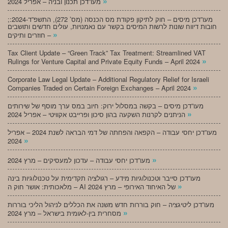
»
מעו”דכן תכנון ובניה – אפריל 2024
;מעו”דכן מיסים – חוק לתיקון פקודת מס הכנסה (מס’ 272), התשפ”ד-2024:
חובות דיווח שונות לרשות המיסים בקשר עם נאמנויות, עולים חדשים ותושבים
»
חוזרים ותיקים –
Tax Client Update – “Green Track” Tax Treatment: Streamlined VAT
»
Rulings for Venture Capital and Private Equity Funds – April 2024
Corporate Law Legal Update – Additional Regulatory Relief for Israeli
»
Companies Traded on Certain Foreign Exchanges – April 2024
מעו”דכן מיסים – בקשה במסלול ירוק: חיוב במס ערך מוסף של שירותים
»
הניתנים לקרנות השקעה בהון סיכון ופרייבט אקוויטי – אפריל 2024
מעו”דכן יחסי עבודה – הקפאה והפחתה של דמי הבראה לשנת 2024 – אפריל
»
2024
»
מעו”דכן יחסי עבודה – עדכון למעסיקים – מרץ 2024
מעו”דכן סייבר וטכנולוגיות מידע – רגולציה תקדימית על טכנולוגיות בינה
»
מלאכותית: אושר חוק ה – AI של האיחוד האירופי – מרץ 2024
מעו”דכן ליטיגציה – חוק בוררות חדש משנה את הכללים לניהול הליכי בוררות
»
מסחרית בין-לאומית בישראל – מרץ 2024