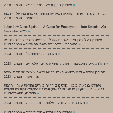
»
מעו”דכן תכנון ובניה – חרבות ברזל – נובמבר 2023
מעו”דכן מיסים – מתווי המענקים והפיצויים השונים כפי שפורסמו על ידי רשות
»
המסים – נובמבר 2023
Labor Law Client Update – A Guide for Employers – “Iron Swords” War –
»
November 2023
מעו”דכן רה-לוקיישן וניוד כישרונות גלובלי – הקצאה חדשה לקבלת היתרים
»
להעסקת עובדים זרים בענפי התעשייה – נובמבר 2023
»
מעו”דכן מיסוי מוניציפלי – נובמבר 2023
»
מעו”דכן איכות הסביבה – הארכת תוקף אישורים רגולטוריים – נובמבר 2023
מעו”דכן מיסים – דנ”א ביהמ”ש העליון בנושא רכישה עצמית של מניות שאינה
»
פרו-ראטה – נובמבר 2023
מעו”דכן בנקאות ומימון – פרסום צו דחיית מועדים (הוראת שעה – חרבות
ברזל) (חוזה, פסק דין או תשלום לרשות) (הארכת התקופה הקובעת ותקופת
»
הדחייה), התשפ”ד-2023
»
מעו”דכן יחסי עבודה – מלחמת חרבות ברזל – נובמבר 2023
»
מעו”דכן תכנון ובניה – חרבות ברזל – נובמבר 2023