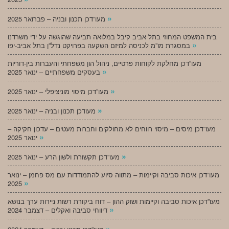
»
מעו”דכן תכנון ובניה – פברואר 2025
בית המשפט המחוזי בתל אביב קיבל במלואה תביעה שהוגשה על ידי משרדנו
»
במסגרת מו”מ לכניסה למיזם השקעה בפרויקט נדל”ן בתל אביב-יפו
מעו”דכן מחלקת לקוחות פרטיים, ניהול הון משפחתי והעברות בין-דוריות
»
בעסקים משפחתיים – ינואר 2025
»
מעו”דכן מיסוי מוניציפלי – ינואר 2025
»
מעודכן תכנון ובניה – ינואר 2025
מעו”דכן מיסים – מיסוי רווחים לא מחולקים וחברות מעטים – עדכון חקיקה –
»
ינואר 2025
»
מעו”דכן תקשורת ולשון הרע – ינואר 2025
מעו”דכן איכות סביבה וקיימות – מתווה סיוע להתמודדות עם מס פחמן – ינואר
»
2025
מעו”דכן איכות סביבה וקיימות ושוק ההון – דוח ביקורת רשות ניירות ערך בנושא
»
דיווחי סביבה ואקלים – דצמבר 2024
»