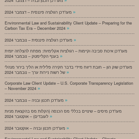
מעו”דכן תכנון ובניה – דצמבר 2024
»
מעו”דכן רגולציה פיננסית – דצמבר 2024
Environmental Law and Sustainability Client Update – Preparing for the
»
Carbon Tax Era – December 2024
»
מעו”דכן רגולציה פיננסית – נובמבר 2024
מעו”דכן איכות סביבה וקיימות – רגולציות אקלימיות: מפתח להצלחה יזמית
»
בענף הקליימטק – נובמבר 2024
מעו”דכן שוק הון – חובת דיווח מיידי בדבר חקירה פלילית או הליך בירור מנהלי
»
של רשות ניירות ערך – נובמבר 2024
Corporate Law Client Update – U.S. Corporate Transparency Legislation
»
– November 2024
»
מעו”דכן תכנון ובניה – נובמבר 2024
מעו”דכן מיסים – שינויים בכללי מס הכנסה (הקלות מס בהקצאת מניות
»
לעובדים) – אוקטובר 2024
»
מעו”דכן תכנון ובניה – אוקטובר 2024
Environmental Law and Sustainability Client Update – Climate