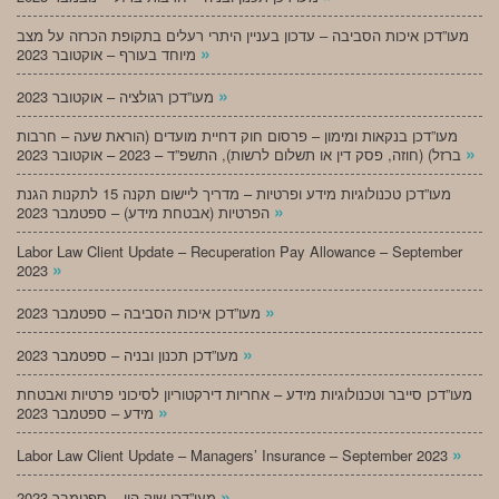
מעו”דכן איכות הסביבה – עדכון בעניין היתרי רעלים בתקופת הכרזה על מצב
»
מיוחד בעורף – אוקטובר 2023
»
מעו”דכן רגולציה – אוקטובר 2023
מעו”דכן בנקאות ומימון – פרסום חוק דחיית מועדים (הוראת שעה – חרבות
»
ברזל) (חוזה, פסק דין או תשלום לרשות), התשפ”ד – 2023 – אוקטובר 2023
מעו”דכן טכנולוגיות מידע ופרטיות – מדריך ליישום תקנה 15 לתקנות הגנת
»
הפרטיות (אבטחת מידע) – ספטמבר 2023
Labor Law Client Update – Recuperation Pay Allowance – September
»
2023
»
מעו”דכן איכות הסביבה – ספטמבר 2023
»
מעו”דכן תכנון ובניה – ספטמבר 2023
מעו”דכן סייבר וטכנולוגיות מידע – אחריות דירקטוריון לסיכוני פרטיות ואבטחת
»
מידע – ספטמבר 2023
»
Labor Law Client Update – Managers’ Insurance – September 2023
»
מעו”דכן שוק הון – ספטמבר 2023