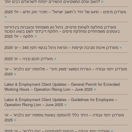
»
האם עולם המשקיעים הכשירים ייפתח לישראלים רבים יותר?
מעו”דכן מיסים – סיווגו של יחיד כ”תושב ישראל” – תזכיר חוק חדש – יולי 2025
»
מעו”דכן מחלקת לקוחות פרטיים, ניהול הון משפחתי והעברות בין-דוריות
בעסקים משפחתיים ומחלקת מיסים – חלוקת דיבידנד לשם ביצוע הסכמי
»
חלוקה – יולי 2025
»
מעו”דכן איכות סביבה וקיימות – הוראת ניהול בנקאי תקין 345 – יוני 2025
»
מעו”דכן תכנון ובניה – יוני 2025
מעו”דכן יחסי עבודה – הגדרת המושג “משק חיוני” – מלחמת “עם כלביא” – יוני
»
2025
Labor & Employment Client Updates – General Permit for Extended
»
Working Hours – Operation Rising Lion – June 2025
Labor & Employment Client Updates – Guidelines for Employers –
»
Operation Rising Lion – June 2025
מעו”דכן יחסי עבודה – היתר כללי להעסקה בשעות נוספות “עם כלביא” – יוני
»
2025
»
מעו”דכן יחסי עבודה – הנחיות למעסיקים – “עם כלביא” – יוני 2025