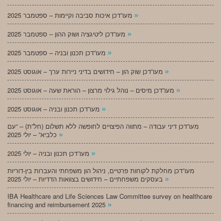
»
מעו”דכן איכות סביבה וקיימות – ספטמבר 2025
»
מעו”דכן ליטיגציה ושוק ההון – ספטמבר 2025
»
מעו”דכן תכנון ובניה – ספטמבר 2025
»
מעו”דכן שוק הון – חידושים בדיני ניירות ערך – אוגוסט 2025
»
מעו”דכן מיסים – נוהל גילוי מרצון – הוראת שעה – אוגוסט 2025
»
מעו”דכן תכנון ובניה – אוגוסט 2025
מעו”דכן דיני עבודה – מתווה הפיצויים לחופשה ללא תשלום (חל”ת) – “עם
»
כלביא” – יולי 2025
»
מעו”דכן תכנון ובניה – יולי 2025
מעו”דכן מחלקת לקוחות פרטיים, ניהול הון משפחתי והעברות בין-דוריות
»
בעסקים משפחתיים – חידושים בצוואות הדדיות – יולי 2025
IBA Healthcare and Life Sciences Law Committee survey on healthcare
»
financing and reimbursement 2025