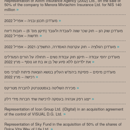
Representation of Alifim Insurance Agency (2002) Ltd., on the sale of
50% of the company to Menora Mivtachim Insurance Ltd. for NIS 140
»
million
»
מעו”דכן תכנון ובניה – אפריל 2022
מעו”דכן שוק הון – חוק שכר שווה לעובדת ולעובד (תיקון מס’ 6) – חובות דיווח
»
חדשות – אפריל 2022
»
מעו”דכן רגולציה – חוק עקרונות האסדרה, התשפ”ב-2021 – אפריל 2022
מעו”דכן יחסי עבודה – תיקון חוק עבודת נשים – תחולה על הורים המגדלים
»
את ילדיהם ללא סיוע של בן או בת זוג נוסף – מרץ 2022
מעו”דכן מיסים – פסיקת ביהמ”ש העליון בנושא הוצאות פיתוח לצרכי מס
»
רכישה – מרץ 2022
»
מכירת השליטה בגסטטנרטק לחברת מטריקס
»
ייצוג רפק אנרגיה בעסקה לרכישת שתי חברות מידי דלק
Representation of Icon Group Ltd. (iDigital) in an acquisition agreement
»
of the control of VISUAL D.G. Ltd.
Representation of Sky Fund in the acquisition of 50% of the shares of
»
Dolce Vita Way of Life Ltd.