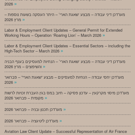
»
2026
מעו”דכן דיני עבודה – מבצע ‘שאגת הארי’ – היתר העסקה בשעות נוספות –
»
מרץ 2026
Labor & Employment Client Updates – General Permit for Extended
»
Working Hours – Operation ‘Roaring Lion’ – March 2026
Labor & Employment Client Updates – Essential Sectors – including the
»
High-Tech Sector – March 2026
מעו”דכן דיני עבודה – מבצע ‘שאגת הארי’ – הנחיות למעסיקים בענף הבניה
»
והשיפוצים – מרץ 2026
מעו”דכן יחסי עבודה – הנחיות למעסיקים – מבצע “שאגת הארי” – פברואר
»
2026
מעו”דכן מיסוי מקרקעין – עדכון פסיקה – חיוב במס בגין העברת זכויות לרשות
»
מקומית – פברואר 2026
»
מעו”דכן תכנון ובניה – פברואר 2026
»
מעו”דכן ליטיגציה – פברואר 2026
Aviation Law Client Update – Successful Representation of Air France