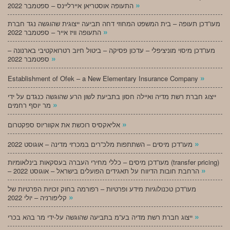
»
התעופה אוסטריאן איירליינס – ספטמבר 2022
מעו”דכן תעופה – בית המשפט המחוזי דחה תביעה ייצוגית שהוגשה נגד חברת
»
התעופה וויז אייר – ספטמבר 2022
מעו”דכן מיסוי מוניציפלי – עדכון פסיקה – ביטול חיוב רטרואקטיבי בארנונה –
»
ספטמבר 2022
»
Establishment of Ofek – a New Elementary Insurance Company
ייצוג חברת רשת מדיה ואיילה חסון בתביעת לשון הרע שהוגשה כנגדם על ידי
»
מר יוסף רחמים
»
אליאקסיס רוכשת את אקווריוס ספקטרום
»
מעו”דכן מיסים – השתתפות מלכ”רים במכרזי מדינה – אוגוסט 2022
מעו”דכן מיסים – כללי מחירי העברה בעסקאות בינלאומיות (transfer pricing)
»
– הרחבת חובות הדיווח על תאגידים הפועלים בישראל – אוגוסט 2022
מעו”דכן טכנולוגיות מידע ופרטיות – רפורמה בחוק זכויות הפרטיות של
»
קליפורניה – יולי 2022
»
ייצוג חברת רשת מדיה בע”מ בתביעה שהוגשה על-ידי מר בהא בכרי