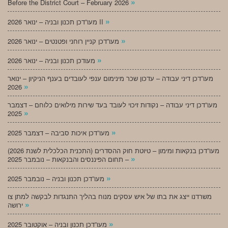
»
Before the District Court – February 2026
»
מעו”דכן תכנון ובניה – ינואר 2026 II
»
מעו”דכן קניין רוחני ופטנטים – ינואר 2026
»
מעודכן תכנון ובניה – ינואר 2026
מעו”דכן דיני עבודה – עדכון שכר מינימום ענפי לעובדים בענף הניקיון – ינואר
»
2026
מעו”דכן דיני עבודה – נקודות זיכוי לעובד בעד שירות מילואים כלוחם – דצמבר
»
2025
»
מעו”דכן איכות סביבה – דצמבר 2025
מעו”דכן בנקאות ומימון – טיוטת חוק ההסדרים (התכנית הכלכלית לשנת 2026)
»
– תחום הפיננסים והבנקאות – נובמבר 2025
»
מעו”דכן תכנון ובניה – נובמבר 2025
משרדנו ייצג את בתו של איש עסקים מנוח בהליך התנגדות לבקשה למתן צו
»
ירושה
»
מעו”דכן תכנון ובניה – אוקטובר 2025