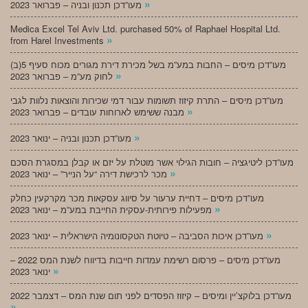
»
מעו”דכן תכנון ובניה – פברואר 2023
Medica Excel Tel Aviv Ltd. purchased 50% of Raphael Hospital Ltd.
»
from Harel Investments
מעו”דכן מיסים – החבות במע”מ בשל מכירת דירת מגורים מכוח סעיף 5(ב)
»
לחוק מע”מ – פברואר 2023
מעו”דכן מיסים – התרת קיזוז תשומות עבור דמי שכירות והוצאות נלוות לגבי
»
מבנה ששימש לארוחות עובדים – פברואר 2023
»
מעו”דכן תכנון ובניה – ינואר 2023
מעו”דכן ליטיגציה – חובות הגילוי אשר מוטלת על יזם או קבלן במסגרת הסכם
»
מכר לרכישת דירה “על הנייר” – ינואר 2023
מעו”דכן מיסים – דחיית ערעור על סיווג עסקאות מכר מקרקעין כחלק
»
מפעילות פירותית-עסקית החייבת במע”מ – ינואר 2023
»
מעו”דכן איכות הסביבה – טיוטת הטקסונומיה הישראלית – ינואר 2023
מעו”דכן מיסים – פרסום רשימת עמדות חייבות בדיווח לשנת המס 2022 –
»
ינואר 2023
מעו”דכן בלוקצ’יין ומיסים – קיזוז הפסדים לפני תום שנת המס – דצמבר 2022
»