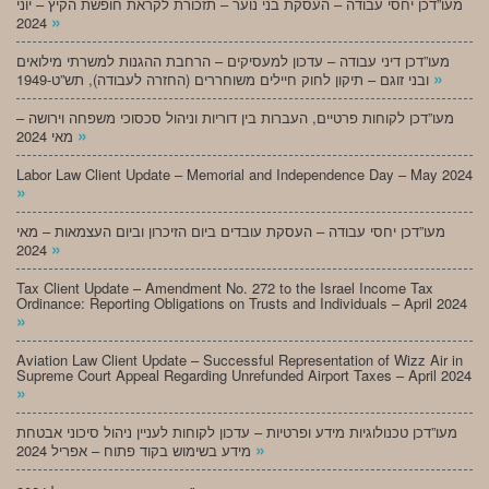
מעו”דכן יחסי עבודה – העסקת בני נוער – תזכורת לקראת חופשת הקיץ – יוני
»
2024
מעו”דכן דיני עבודה – עדכון למעסיקים – הרחבת ההגנות למשרתי מילואים
»
ובני זוגם – תיקון לחוק חיילים משוחררים (החזרה לעבודה), תש”ט-1949
מעו”דכן לקוחות פרטיים, העברות בין דוריות וניהול סכסוכי משפחה וירושה –
»
מאי 2024
Labor Law Client Update – Memorial and Independence Day – May 2024
»
מעו”דכן יחסי עבודה – העסקת עובדים ביום הזיכרון וביום העצמאות – מאי
»
2024
Tax Client Update – Amendment No. 272 to the Israel Income Tax
Ordinance: Reporting Obligations on Trusts and Individuals – April 2024
»
Aviation Law Client Update – Successful Representation of Wizz Air in
Supreme Court Appeal Regarding Unrefunded Airport Taxes – April 2024
»
מעו”דכן טכנולוגיות מידע ופרטיות – עדכון לקוחות לעניין ניהול סיכוני אבטחת
»
מידע בשימוש בקוד פתוח – אפריל 2024