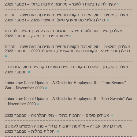
»
עקיף לחוק הביטוח הלאומי – מלחמת “חרבות ברזל” – דצמבר 2023
מעו”דכן מיסים – חוק הארכת תקופות ודחיית מועדים (הוראת שעה – חרבות
»
ברזל) (הליכי מס ומענקי סיוע), התשפ”ד-2023 – דצמבר 2023
מעו”דכן סייבר וטכנולוגיות מידע – סמכות חדשה למערך הסייבר להנחות
»
ארגונים פרטיים במשק – נובמבר 2023
מעו”דכן רגולציה – חוק הארכת תקופות ודחיית מועדים (הוראת שעה – חרבות
ברזל) (סדרי מינהל, תקופות כהונה ותאגידים), התשפ”ד-2023 – נובמבר 2023
»
מעו”דכן שוק הון – הארכת תקופות ודחיית מועדים הקבועים בחוק החברות –
»
נובמבר 2023
Labor Law Client Update – A Guide for Employers III – “Iron Swords”
»
War – November 2023
Labor Law Client Update – A Guide for Employers II – “Iron Swords” War
»
– November 2023
»
מעו”דכן מיסים – “חרבות ברזל” – נזקי המלחמה – נובמבר 2023
מעו”דכן יחסי עבודה – מלחמת “חרבות ברזל” – מתווה הפיצויים לעסקים
»
והקלות בחל”ת – נובמבר 2023