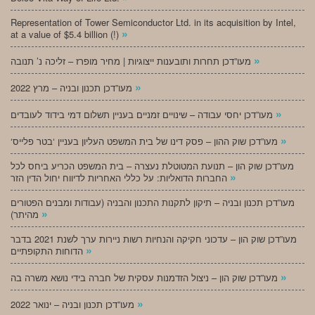
Representation of Tower Semiconductor Ltd. in its acquisition by Intel,
»
at a value of $5.4 billion (!)
»
מעו”דכן תחרות ותובענות ייצוגיות | מחיר מופרז – זליכה נ’ תנובה
»
מעו”דכן תכנון ובניה – מרץ 2022
»
מעו”דכן יחסי עבודה – שינויים זמניים בעניין תשלום דמי בידוד לעובדים
»
‘מעו”דכן שוק ההון – פסק דינו של בית המשפט העליון בעניין ‘בטר פלייס
מעו”דכן שוק הון – תנועת המטוטלת נעצרה – בית המשפט הכריע ביחס לכל
»
החברות הדואליות: על כללי האחריות לדיווח יחול הדין הזר
מעו”דכן תכנון ובניה – תיקון לתקנות התכנון והבניה (עבודות ומבנים הפטורים
»
מהיתר)
מעו”דכן שוק הון – עדכוני חקיקה והנחיות רשות ניירות ערך לשנת 2021 בדבר
»
הדוחות התקופתיים
»
מעו”דכן שוק הון – ניצול הזדמנות עסקית של חברה בידי נושא משרה בה
»
מעו”דכן תכנון ובניה – ינואר 2022