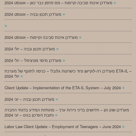
»
מעו”דכן איכות סביבה וקיימות – מס פחמן כבר כאן – אוגוסט 2024
»
מעו”דכן תכנון ובניה – אוגוסט 2024
»
»
מעו”דכן איכות סביבה וקיימות – אוגוסט 2024
»
מעו”דכן תכנון ובניה – יולי 2024
»
מעו”דכן מיסוי מוניציפלי – יולי 2024
מעו”דכן רה-לוקיישן וניוד כישרונות גלובלי – כניסה לתוקף של מערכת ETA-IL –
»
יולי 2024
»
Client Update – Implementation of the ETA-IL System – July 2024
»
מעו”דכן תכנון ובניה – יוני 2024
מעו”דכן שוק הון – חידושים בדיני ניירות ערך – מהותיות המידע בדווחי החברה
»
וחובת העדכון בגינו – יוני 2024
»
Labor Law Client Update – Employment of Teenagers – June 2024