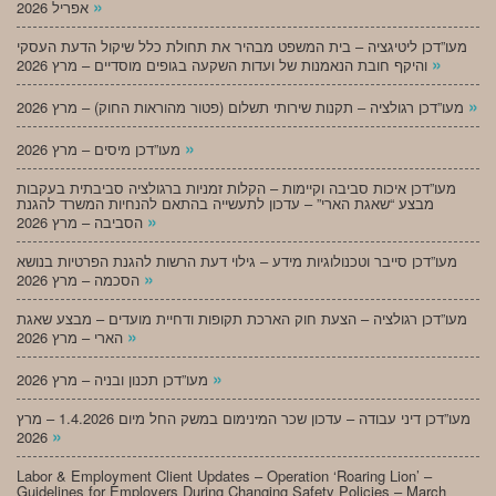
»
אפריל 2026
מעו”דכן ליטיגציה – בית המשפט מבהיר את תחולת כלל שיקול הדעת העסקי
»
והיקף חובת הנאמנות של ועדות השקעה בגופים מוסדיים – מרץ 2026
»
מעו”דכן רגולציה – תקנות שירותי תשלום (פטור מהוראות החוק) – מרץ 2026
»
מעו”דכן מיסים – מרץ 2026
מעו”דכן איכות סביבה וקיימות – הקלות זמניות ברגולציה סביבתית בעקבות
מבצע “שאגת הארי” – עדכון לתעשייה בהתאם להנחיות המשרד להגנת
»
הסביבה – מרץ 2026
מעו”דכן סייבר וטכנולוגיות מידע – גילוי דעת הרשות להגנת הפרטיות בנושא
»
הסכמה – מרץ 2026
מעו”דכן רגולציה – הצעת חוק הארכת תקופות ודחיית מועדים – מבצע שאגת
»
הארי – מרץ 2026
»
מעו”דכן תכנון ובניה – מרץ 2026
מעו”דכן דיני עבודה – עדכון שכר המינימום במשק החל מיום 1.4.2026 – מרץ
»
2026
Labor & Employment Client Updates – Operation ‘Roaring Lion’ –
Guidelines for Employers During Changing Safety Policies – March