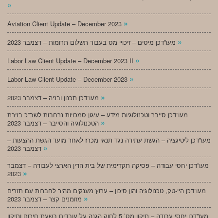
»
»
Aviation Client Update – December 2023
»
מעו”דכן מיסים – זיכויי מס בעבור תשלום תרומות – דצמבר 2023
»
Labor Law Client Update – December 2023 II
»
Labor Law Client Update – December 2023
»
מעו”דכן תכנון ובניה – דצמבר 2023
מעו”דכן סייבר וטכנולוגיות מידע – עיגון סמכויות נרחבות לשב”כ בזירת
»
הטכנולוגיה והסייבר – דצמבר 2023
מעו”דכן ליטיגציה – הגשת עתירה נגד תנאי מכרז לאחר מועד הגשת ההצעות –
»
דצמבר 2023
מעו”דכן יחסי עבודה – פסיקה תקדימית של בית הדין הארצי לעבודה – דצמבר
»
2023
מעו”דכן היי-טק, טכנולוגיה והון סיכון – ערוץ מענקים מהיר לחברות עם תזרים
»
מזומנים קצר – דצמבר 2023
מעו”דכן יחסי עבודה – תיקון מס’ 5 לחוק הגנה על עובדים בשעת חירום ותיקון