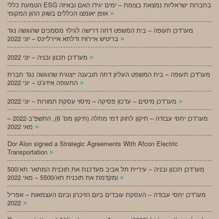
הטמעת כללי ESG בחברות ישראליות נמצאת בצומת – ימים יגידו האם ובאיזה
»
אופן יאומצו הכללים בשוק ההון המקומי
מעו”דכן תעופה – בית המשפט דחה דרישה לגילוי מסמכים שהוגשה נגד
»
בריטיש איירוויז ודלתא איירליינס – יוני 2022
»
מעו”דכן תכנון ובניה – יוני 2022
מעו”דכן תעופה – בית המשפט העליון דחה תובענה ייצוגית שהוגשה נגד חברת
»
התעופה איזיג’ט – יוני 2022
»
מעו”דכן מיסים – עדכון פסיקה – מיסוי עסקת תמורות – יוני 2022
מעו”דכן יחסי עבודה – תיקון לחוק דמי מחלה (תיקון מס’ 6), התשפ”ב-2022 –
»
מאי 2022
Dor Alon signed a Strategic Agreements With Afcon Electric
»
Transportation
מעו”דכן תכנון ובניה – עיריית תל אביב מעדכנת את תוכנית המתאר תא/500
»
ומקדמת את תוכנית תא/5500 – מאי 2022
מעו”דכן יחסי עבודה – העסקת עובדים ביום הזיכרון וביום העצמאות – אפריל
»
2022