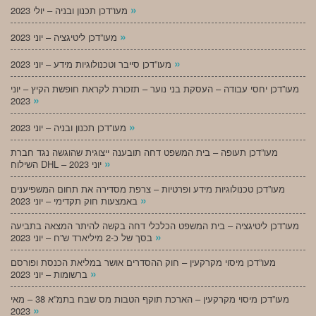
»
מעו”דכן תכנון ובניה – יולי 2023
»
מעו”דכן ליטיגציה – יוני 2023
»
מעו”דכן סייבר וטכנולוגיות מידע – יוני 2023
מעו”דכן יחסי עבודה – העסקת בני נוער – תזכורת לקראת חופשת הקיץ – יוני
»
2023
»
מעו”דכן תכנון ובניה – יוני 2023
מעו”דכן תעופה – בית המשפט דחה תובענה ייצוגית שהוגשה נגד חברת
»
השילוח DHL – יוני 2023
מעו”דכן טכנולוגיות מידע ופרטיות – צרפת מסדירה את תחום המשפיענים
»
באמצעות חוק תקדימי – יוני 2023
מעו”דכן ליטיגציה – בית המשפט הכלכלי דחה בקשה להיתר המצאה בתביעה
»
בסך של כ-2 מיליארד ש”ח – יוני 2023
מעו”דכן מיסוי מקרקעין – חוק ההסדרים אושר במליאת הכנסת ופורסם
»
ברשומות – יוני 2023
מעו”דכן מיסוי מקרקעין – הארכת תוקף הטבות מס שבח בתמ”א 38 – מאי
»
2023