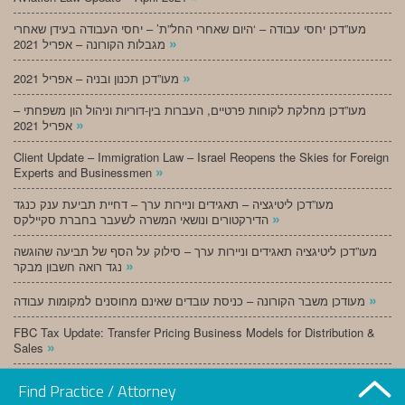
מעו”דכן יחסי עבודה – ‘היום שאחרי החל”ת’ – יחסי העבודה בעידן שאחרי
»
מגבלות הקורונה – אפריל 2021
»
מעו”דכן תכנון ובניה – אפריל 2021
מעו”דכן מחלקת לקוחות פרטיים, העברות בין-דוריות וניהול הון משפחתי –
»
אפריל 2021
Client Update – Immigration Law – Israel Reopens the Skies for Foreign
»
Experts and Businessmen
מעו”דכן ליטיגציה – תאגידים וניירות ערך – דחיית תביעת ענק כנגד
»
הדירקטורים ונושאי המשרה לשעבר בחברת סקיילקס
מעו”דכן ליטיגציה תאגידים וניירות ערך – סילוק על הסף של תביעה שהוגשה
»
נגד רואה חשבון מבקר
»
מעודכן משבר הקורונה – כניסת עובדים שאינם מחוסנים למקומות עבודה
FBC Tax Update: Transfer Pricing Business Models for Distribution &
»
Sales
»
מעו”דכן תכנון ובניה – מרץ 2021
Find Practice / Attorney