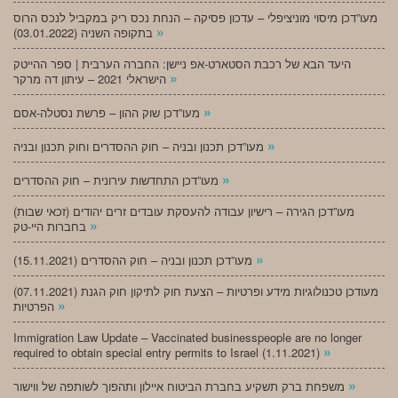
מעו”דכן מיסוי מוניציפלי – עדכון פסיקה – הנחת נכס ריק במקביל לנכס הרוס
»
בתקופה השניה (03.01.2022)
היעד הבא של רכבת הסטארט-אפ ניישן: החברה הערבית | ספר ההייטק
»
הישראלי 2021 – עיתון דה מרקר
»
מעו”דכן שוק ההון – פרשת נסטלה-אסם
»
מעו”דכן תכנון ובניה – חוק ההסדרים וחוק תכנון ובניה
»
מעו”דכן התחדשות עירונית – חוק ההסדרים
מעו”דכן הגירה – רישיון עבודה להעסקת עובדים זרים יהודים (זכאי שבות)
»
בחברות היי-טק
»
מעו”דכן תכנון ובניה – חוק ההסדרים (15.11.2021)
(07.11.2021) מעודכן טכנולוגיות מידע ופרטיות – הצעת חוק לתיקון חוק הגנת
»
הפרטיות
Immigration Law Update – Vaccinated businesspeople are no longer
»
required to obtain special entry permits to Israel (1.11.2021)
»
משפחת ברק תשקיע בחברת הביטוח איילון ותהפוך לשותפה של ווישור