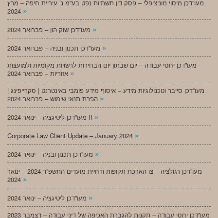
מעו”דכן מיסוי מוניציפלי – פסק דין תשתיות נפט בע”מ נ’ עיריית חיפה – מרץ
»
2024
»
מעו”דכן שוק הון – פברואר 2024
»
מעו”דכן תכנון ובניה – פברואר 2024
מעו”דכן יחסי עבודה – יום שבתון יום הבחירות לרשויות מקומיות ולמועצות
»
אזוריות – פברואר 2024
מעו”דכן סייבר וטכנולוגיות מידע – איסוף מידע פומבי באינטרנט | סקרייפינג |
»
הפרת תנאי שימוש – פברואר 2024
»
מעו”דכן ליטיגציה – ינואר 2024 II
»
Corporate Law Client Update – January 2024
»
מעו”דכן תכנון ובניה – ינואר 2024
מעו”דכן רגולציה – צו הארכת תקופות ודחיית מועדים התשפ”ד-2024 – ינואר
»
2024
»
מעו”דכן ליטיגציה – ינואר 2024
מעו”דכן יחסי עבודה – תקנות להגברת האכיפה של דיני עבודה – דצמבר 2023