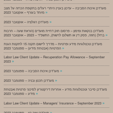
מעו”דכן איכות הסביבה – עדכון בעניין היתרי רעלים בתקופת הכרזה על מצב
»
מיוחד בעורף – אוקטובר 2023
»
מעו”דכן רגולציה – אוקטובר 2023
מעו”דכן בנקאות ומימון – פרסום חוק דחיית מועדים (הוראת שעה – חרבות
»
ברזל) (חוזה, פסק דין או תשלום לרשות), התשפ”ד – 2023 – אוקטובר 2023
מעו”דכן טכנולוגיות מידע ופרטיות – מדריך ליישום תקנה 15 לתקנות הגנת
»
הפרטיות (אבטחת מידע) – ספטמבר 2023
Labor Law Client Update – Recuperation Pay Allowance – September
»
2023
»
מעו”דכן איכות הסביבה – ספטמבר 2023
»
מעו”דכן תכנון ובניה – ספטמבר 2023
מעו”דכן סייבר וטכנולוגיות מידע – אחריות דירקטוריון לסיכוני פרטיות ואבטחת
»
מידע – ספטמבר 2023
»
Labor Law Client Update – Managers’ Insurance – September 2023
»
מעו”דכן שוק הון – ספטמבר 2023