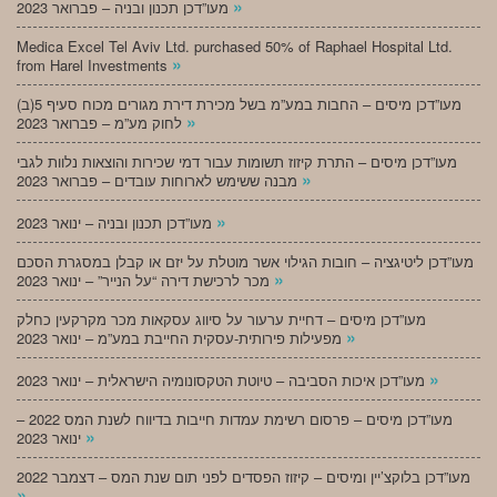
»
מעו”דכן תכנון ובניה – פברואר 2023
Medica Excel Tel Aviv Ltd. purchased 50% of Raphael Hospital Ltd.
»
from Harel Investments
מעו”דכן מיסים – החבות במע”מ בשל מכירת דירת מגורים מכוח סעיף 5(ב)
»
לחוק מע”מ – פברואר 2023
מעו”דכן מיסים – התרת קיזוז תשומות עבור דמי שכירות והוצאות נלוות לגבי
»
מבנה ששימש לארוחות עובדים – פברואר 2023
»
מעו”דכן תכנון ובניה – ינואר 2023
מעו”דכן ליטיגציה – חובות הגילוי אשר מוטלת על יזם או קבלן במסגרת הסכם
»
מכר לרכישת דירה “על הנייר” – ינואר 2023
מעו”דכן מיסים – דחיית ערעור על סיווג עסקאות מכר מקרקעין כחלק
»
מפעילות פירותית-עסקית החייבת במע”מ – ינואר 2023
»
מעו”דכן איכות הסביבה – טיוטת הטקסונומיה הישראלית – ינואר 2023
מעו”דכן מיסים – פרסום רשימת עמדות חייבות בדיווח לשנת המס 2022 –
»
ינואר 2023
מעו”דכן בלוקצ’יין ומיסים – קיזוז הפסדים לפני תום שנת המס – דצמבר 2022
»