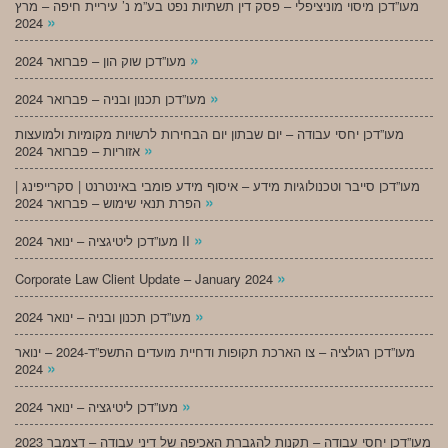
מעו”דכן מיסוי מוניציפלי – פסק דין תשתיות נפט בע”מ נ’ עיריית חיפה – מרץ
»
2024
»
מעו”דכן שוק הון – פברואר 2024
»
מעו”דכן תכנון ובניה – פברואר 2024
מעו”דכן יחסי עבודה – יום שבתון יום הבחירות לרשויות מקומיות ולמועצות
»
אזוריות – פברואר 2024
מעו”דכן סייבר וטכנולוגיות מידע – איסוף מידע פומבי באינטרנט | סקרייפינג |
»
הפרת תנאי שימוש – פברואר 2024
»
מעו”דכן ליטיגציה – ינואר 2024 II
»
Corporate Law Client Update – January 2024
»
מעו”דכן תכנון ובניה – ינואר 2024
מעו”דכן רגולציה – צו הארכת תקופות ודחיית מועדים התשפ”ד-2024 – ינואר
»
2024
»
מעו”דכן ליטיגציה – ינואר 2024
מעו”דכן יחסי עבודה – תקנות להגברת האכיפה של דיני עבודה – דצמבר 2023