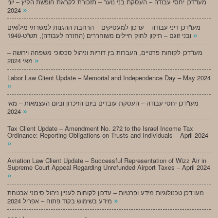
מעו”דכן יחסי עבודה – העסקת בני נוער – תזכורת לקראת חופשת הקיץ – יוני
»
2024
מעו”דכן דיני עבודה – עדכון למעסיקים – הרחבת ההגנות למשרתי מילואים
»
ובני זוגם – תיקון לחוק חיילים משוחררים (החזרה לעבודה), תש”ט-1949
מעו”דכן לקוחות פרטיים, העברות בין דוריות וניהול סכסוכי משפחה וירושה –
»
מאי 2024
Labor Law Client Update – Memorial and Independence Day – May 2024
»
מעו”דכן יחסי עבודה – העסקת עובדים ביום הזיכרון וביום העצמאות – מאי
»
2024
Tax Client Update – Amendment No. 272 to the Israel Income Tax
Ordinance: Reporting Obligations on Trusts and Individuals – April 2024
»
Aviation Law Client Update – Successful Representation of Wizz Air in
Supreme Court Appeal Regarding Unrefunded Airport Taxes – April 2024
»
מעו”דכן טכנולוגיות מידע ופרטיות – עדכון לקוחות לעניין ניהול סיכוני אבטחת
»
מידע בשימוש בקוד פתוח – אפריל 2024