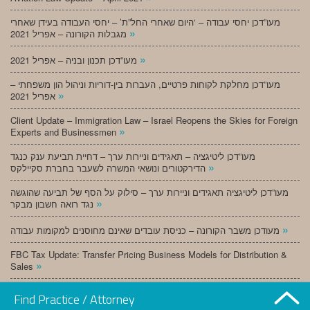
מעו”דכן יחסי עבודה – ‘היום שאחרי החל”ת’ – יחסי העבודה בעידן שאחרי
»
מגבלות הקורונה – אפריל 2021
»
מעו”דכן תכנון ובניה – אפריל 2021
מעו”דכן מחלקת לקוחות פרטיים, העברות בין-דוריות וניהול הון משפחתי –
»
אפריל 2021
Client Update – Immigration Law – Israel Reopens the Skies for Foreign
»
Experts and Businessmen
מעו”דכן ליטיגציה – תאגידים וניירות ערך – דחיית תביעת ענק כנגד
»
הדירקטורים ונושאי המשרה לשעבר בחברת סקיילקס
מעו”דכן ליטיגציה תאגידים וניירות ערך – סילוק על הסף של תביעה שהוגשה
»
נגד רואה חשבון מבקר
»
מעודכן משבר הקורונה – כניסת עובדים שאינם מחוסנים למקומות עבודה
FBC Tax Update: Transfer Pricing Business Models for Distribution &
»
Sales
»
מעו”דכן תכנון ובניה – מרץ 2021
Find Practice / Attorney