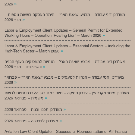
»
2026
מעו”דכן דיני עבודה – מבצע ‘שאגת הארי’ – היתר העסקה בשעות נוספות –
»
מרץ 2026
Labor & Employment Client Updates – General Permit for Extended
»
Working Hours – Operation ‘Roaring Lion’ – March 2026
Labor & Employment Client Updates – Essential Sectors – including the
»
High-Tech Sector – March 2026
מעו”דכן דיני עבודה – מבצע ‘שאגת הארי’ – הנחיות למעסיקים בענף הבניה
»
והשיפוצים – מרץ 2026
מעו”דכן יחסי עבודה – הנחיות למעסיקים – מבצע “שאגת הארי” – פברואר
»
2026
מעו”דכן מיסוי מקרקעין – עדכון פסיקה – חיוב במס בגין העברת זכויות לרשות
»
מקומית – פברואר 2026
»
מעו”דכן תכנון ובניה – פברואר 2026
»
מעו”דכן ליטיגציה – פברואר 2026
Aviation Law Client Update – Successful Representation of Air France