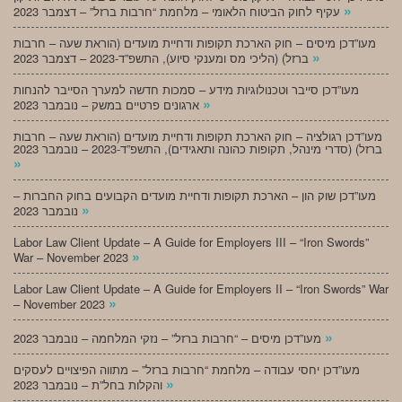
»
עקיף לחוק הביטוח הלאומי – מלחמת “חרבות ברזל” – דצמבר 2023
מעו”דכן מיסים – חוק הארכת תקופות ודחיית מועדים (הוראת שעה – חרבות
»
ברזל) (הליכי מס ומענקי סיוע), התשפ”ד-2023 – דצמבר 2023
מעו”דכן סייבר וטכנולוגיות מידע – סמכות חדשה למערך הסייבר להנחות
»
ארגונים פרטיים במשק – נובמבר 2023
מעו”דכן רגולציה – חוק הארכת תקופות ודחיית מועדים (הוראת שעה – חרבות
ברזל) (סדרי מינהל, תקופות כהונה ותאגידים), התשפ”ד-2023 – נובמבר 2023
»
מעו”דכן שוק הון – הארכת תקופות ודחיית מועדים הקבועים בחוק החברות –
»
נובמבר 2023
Labor Law Client Update – A Guide for Employers III – “Iron Swords”
»
War – November 2023
Labor Law Client Update – A Guide for Employers II – “Iron Swords” War
»
– November 2023
»
מעו”דכן מיסים – “חרבות ברזל” – נזקי המלחמה – נובמבר 2023
מעו”דכן יחסי עבודה – מלחמת “חרבות ברזל” – מתווה הפיצויים לעסקים
»
והקלות בחל”ת – נובמבר 2023