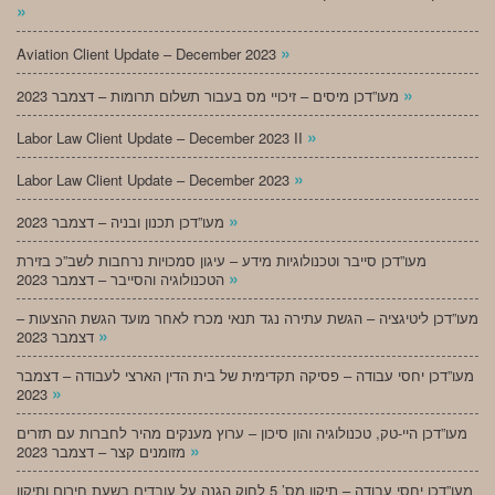
»
»
Aviation Client Update – December 2023
»
מעו”דכן מיסים – זיכויי מס בעבור תשלום תרומות – דצמבר 2023
»
Labor Law Client Update – December 2023 II
»
Labor Law Client Update – December 2023
»
מעו”דכן תכנון ובניה – דצמבר 2023
מעו”דכן סייבר וטכנולוגיות מידע – עיגון סמכויות נרחבות לשב”כ בזירת
»
הטכנולוגיה והסייבר – דצמבר 2023
מעו”דכן ליטיגציה – הגשת עתירה נגד תנאי מכרז לאחר מועד הגשת ההצעות –
»
דצמבר 2023
מעו”דכן יחסי עבודה – פסיקה תקדימית של בית הדין הארצי לעבודה – דצמבר
»
2023
מעו”דכן היי-טק, טכנולוגיה והון סיכון – ערוץ מענקים מהיר לחברות עם תזרים
»
מזומנים קצר – דצמבר 2023
מעו”דכן יחסי עבודה – תיקון מס’ 5 לחוק הגנה על עובדים בשעת חירום ותיקון