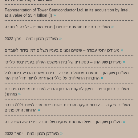
Representation of Tower Semiconductor Ltd. in its acquisition by Intel,
»
at a value of $5.4 billion (!)
»
מעו”דכן תחרות ותובענות ייצוגיות | מחיר מופרז – זליכה נ’ תנובה
»
מעו”דכן תכנון ובניה – מרץ 2022
»
מעו”דכן יחסי עבודה – שינויים זמניים בעניין תשלום דמי בידוד לעובדים
»
‘מעו”דכן שוק ההון – פסק דינו של בית המשפט העליון בעניין ‘בטר פלייס
מעו”דכן שוק הון – תנועת המטוטלת נעצרה – בית המשפט הכריע ביחס לכל
»
החברות הדואליות: על כללי האחריות לדיווח יחול הדין הזר
מעו”דכן תכנון ובניה – תיקון לתקנות התכנון והבניה (עבודות ומבנים הפטורים
»
מהיתר)
מעו”דכן שוק הון – עדכוני חקיקה והנחיות רשות ניירות ערך לשנת 2021 בדבר
»
הדוחות התקופתיים
»
מעו”דכן שוק הון – ניצול הזדמנות עסקית של חברה בידי נושא משרה בה
»
מעו”דכן תכנון ובניה – ינואר 2022