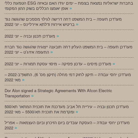
הטמעת כללי ESG בחברות ישראליות נמצאת בצומת – ימים יגידו האם ובאיזה
»
אופן יאומצו הכללים בשוק ההון המקומי
מעו”דכן תעופה – בית המשפט דחה דרישה לגילוי מסמכים שהוגשה נגד
»
בריטיש איירוויז ודלתא איירליינס – יוני 2022
»
מעו”דכן תכנון ובניה – יוני 2022
מעו”דכן תעופה – בית המשפט העליון דחה תובענה ייצוגית שהוגשה נגד חברת
»
התעופה איזיג’ט – יוני 2022
»
מעו”דכן מיסים – עדכון פסיקה – מיסוי עסקת תמורות – יוני 2022
מעו”דכן יחסי עבודה – תיקון לחוק דמי מחלה (תיקון מס’ 6), התשפ”ב-2022 –
»
מאי 2022
Dor Alon signed a Strategic Agreements With Afcon Electric
»
Transportation
מעו”דכן תכנון ובניה – עיריית תל אביב מעדכנת את תוכנית המתאר תא/500
»
ומקדמת את תוכנית תא/5500 – מאי 2022
מעו”דכן יחסי עבודה – העסקת עובדים ביום הזיכרון וביום העצמאות – אפריל
»
2022