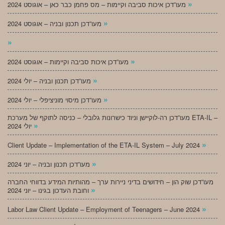
»
מעו”דכן איכות סביבה וקיימות – מס פחמן כבר כאן – אוגוסט 2024
»
מעו”דכן תכנון ובניה – אוגוסט 2024
»
»
מעו”דכן איכות סביבה וקיימות – אוגוסט 2024
»
מעו”דכן תכנון ובניה – יולי 2024
»
מעו”דכן מיסוי מוניציפלי – יולי 2024
מעו”דכן רה-לוקיישן וניוד כישרונות גלובלי – כניסה לתוקף של מערכת ETA-IL –
»
יולי 2024
»
Client Update – Implementation of the ETA-IL System – July 2024
»
מעו”דכן תכנון ובניה – יוני 2024
מעו”דכן שוק הון – חידושים בדיני ניירות ערך – מהותיות המידע בדווחי החברה
»
וחובת העדכון בגינו – יוני 2024
»
Labor Law Client Update – Employment of Teenagers – June 2024