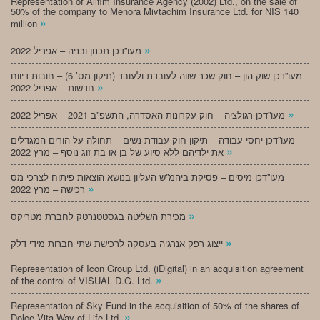
Representation of Alifim Insurance Agency (2002) Ltd., on the sale of
50% of the company to Menora Mivtachim Insurance Ltd. for NIS 140
»
million
»
מעו”דכן תכנון ובניה – אפריל 2022
מעו”דכן שוק הון – חוק שכר שווה לעובדת ולעובד (תיקון מס’ 6) – חובות דיווח
»
חדשות – אפריל 2022
»
מעו”דכן רגולציה – חוק עקרונות האסדרה, התשפ”ב-2021 – אפריל 2022
מעו”דכן יחסי עבודה – תיקון חוק עבודת נשים – תחולה על הורים המגדלים
»
את ילדיהם ללא סיוע של בן או בת זוג נוסף – מרץ 2022
מעו”דכן מיסים – פסיקת ביהמ”ש העליון בנושא הוצאות פיתוח לצרכי מס
»
רכישה – מרץ 2022
»
מכירת השליטה בגסטטנרטק לחברת מטריקס
»
ייצוג רפק אנרגיה בעסקה לרכישת שתי חברות מידי דלק
Representation of Icon Group Ltd. (iDigital) in an acquisition agreement
»
of the control of VISUAL D.G. Ltd.
Representation of Sky Fund in the acquisition of 50% of the shares of
»
Dolce Vita Way of Life Ltd.