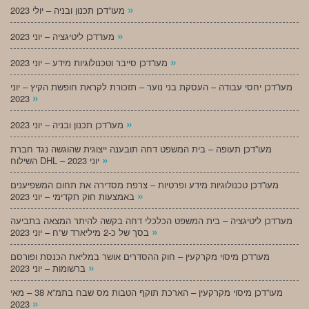
»
מעו”דכן תכנון ובניה – יולי 2023
»
מעו”דכן ליטיגציה – יוני 2023
»
מעו”דכן סייבר וטכנולוגיות מידע – יוני 2023
מעו”דכן יחסי עבודה – העסקת בני נוער – תזכורת לקראת חופשת הקיץ – יוני
»
2023
»
מעו”דכן תכנון ובניה – יוני 2023
מעו”דכן תעופה – בית המשפט דחה תובענה ייצוגית שהוגשה נגד חברת
»
השילוח DHL – יוני 2023
מעו”דכן טכנולוגיות מידע ופרטיות – צרפת מסדירה את תחום המשפיענים
»
באמצעות חוק תקדימי – יוני 2023
מעו”דכן ליטיגציה – בית המשפט הכלכלי דחה בקשה להיתר המצאה בתביעה
»
בסך של כ-2 מיליארד ש”ח – יוני 2023
מעו”דכן מיסוי מקרקעין – חוק ההסדרים אושר במליאת הכנסת ופורסם
»
ברשומות – יוני 2023
מעו”דכן מיסוי מקרקעין – הארכת תוקף הטבות מס שבח בתמ”א 38 – מאי
»
2023