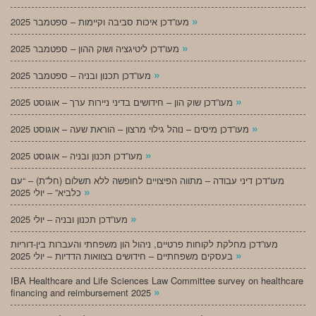
»
מעו”דכן איכות סביבה וקיימות – ספטמבר 2025
»
מעו”דכן ליטיגציה ושוק ההון – ספטמבר 2025
»
מעו”דכן תכנון ובניה – ספטמבר 2025
»
מעו”דכן שוק הון – חידושים בדיני ניירות ערך – אוגוסט 2025
»
מעו”דכן מיסים – נוהל גילוי מרצון – הוראת שעה – אוגוסט 2025
»
מעו”דכן תכנון ובניה – אוגוסט 2025
מעו”דכן דיני עבודה – מתווה הפיצויים לחופשה ללא תשלום (חל”ת) – “עם
»
כלביא” – יולי 2025
»
מעו”דכן תכנון ובניה – יולי 2025
מעו”דכן מחלקת לקוחות פרטיים, ניהול הון משפחתי והעברות בין-דוריות
»
בעסקים משפחתיים – חידושים בצוואות הדדיות – יולי 2025
IBA Healthcare and Life Sciences Law Committee survey on healthcare
»
financing and reimbursement 2025