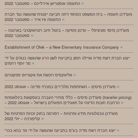
»
התעופה אוסטריאן איירליינס – ספטמבר 2022
מעו”דכן תעופה – בית המשפט המחוזי דחה תביעה ייצוגית שהוגשה נגד חברת
»
התעופה וויז אייר – ספטמבר 2022
מעו”דכן מיסוי מוניציפלי – עדכון פסיקה – ביטול חיוב רטרואקטיבי בארנונה –
»
ספטמבר 2022
»
Establishment of Ofek – a New Elementary Insurance Company
ייצוג חברת רשת מדיה ואיילה חסון בתביעת לשון הרע שהוגשה כנגדם על ידי
»
מר יוסף רחמים
»
אליאקסיס רוכשת את אקווריוס ספקטרום
»
מעו”דכן מיסים – השתתפות מלכ”רים במכרזי מדינה – אוגוסט 2022
מעו”דכן מיסים – כללי מחירי העברה בעסקאות בינלאומיות (transfer pricing)
»
– הרחבת חובות הדיווח על תאגידים הפועלים בישראל – אוגוסט 2022
מעו”דכן טכנולוגיות מידע ופרטיות – רפורמה בחוק זכויות הפרטיות של
»
קליפורניה – יולי 2022
»
ייצוג חברת רשת מדיה בע”מ בתביעה שהוגשה על-ידי מר בהא בכרי