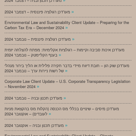
מעו”דכן תכנון ובניה – דצמבר 2024
»
מעו”דכן רגולציה פיננסית – דצמבר 2024
Environmental Law and Sustainability Client Update – Preparing for the
»
Carbon Tax Era – December 2024
»
מעו”דכן רגולציה פיננסית – נובמבר 2024
מעו”דכן איכות סביבה וקיימות – רגולציות אקלימיות: מפתח להצלחה יזמית
»
בענף הקליימטק – נובמבר 2024
מעו”דכן שוק הון – חובת דיווח מיידי בדבר חקירה פלילית או הליך בירור מנהלי
»
של רשות ניירות ערך – נובמבר 2024
Corporate Law Client Update – U.S. Corporate Transparency Legislation
»
– November 2024
»
מעו”דכן תכנון ובניה – נובמבר 2024
מעו”דכן מיסים – שינויים בכללי מס הכנסה (הקלות מס בהקצאת מניות
»
לעובדים) – אוקטובר 2024
»
מעו”דכן תכנון ובניה – אוקטובר 2024
Environmental Law and Sustainability Client Update – Climate