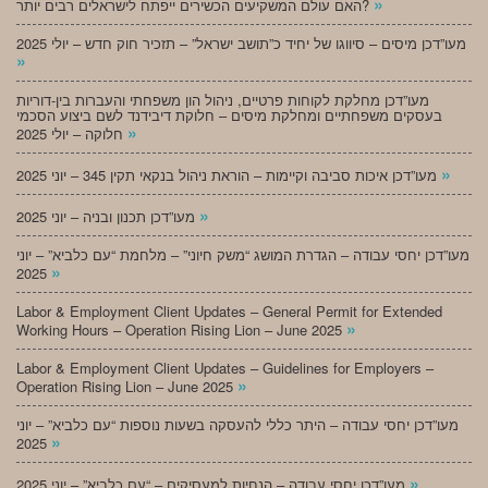
»
האם עולם המשקיעים הכשירים ייפתח לישראלים רבים יותר?
מעו”דכן מיסים – סיווגו של יחיד כ”תושב ישראל” – תזכיר חוק חדש – יולי 2025
»
מעו”דכן מחלקת לקוחות פרטיים, ניהול הון משפחתי והעברות בין-דוריות
בעסקים משפחתיים ומחלקת מיסים – חלוקת דיבידנד לשם ביצוע הסכמי
»
חלוקה – יולי 2025
»
מעו”דכן איכות סביבה וקיימות – הוראת ניהול בנקאי תקין 345 – יוני 2025
»
מעו”דכן תכנון ובניה – יוני 2025
מעו”דכן יחסי עבודה – הגדרת המושג “משק חיוני” – מלחמת “עם כלביא” – יוני
»
2025
Labor & Employment Client Updates – General Permit for Extended
»
Working Hours – Operation Rising Lion – June 2025
Labor & Employment Client Updates – Guidelines for Employers –
»
Operation Rising Lion – June 2025
מעו”דכן יחסי עבודה – היתר כללי להעסקה בשעות נוספות “עם כלביא” – יוני
»
2025
»
מעו”דכן יחסי עבודה – הנחיות למעסיקים – “עם כלביא” – יוני 2025