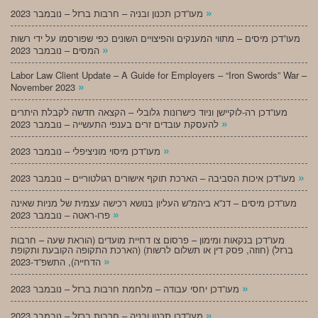
»
מעו”דכן תכנון ובניה – חרבות ברזל – נובמבר 2023
מעו”דכן מיסים – מתווי המענקים והפיצויים השונים כפי שפורסמו על ידי רשות
»
המסים – נובמבר 2023
Labor Law Client Update – A Guide for Employers – “Iron Swords” War –
»
November 2023
מעו”דכן רה-לוקיישן וניוד כישרונות גלובלי – הקצאה חדשה לקבלת היתרים
»
להעסקת עובדים זרים בענפי התעשייה – נובמבר 2023
»
מעו”דכן מיסוי מוניציפלי – נובמבר 2023
»
מעו”דכן איכות הסביבה – הארכת תוקף אישורים רגולטוריים – נובמבר 2023
מעו”דכן מיסים – דנ”א ביהמ”ש העליון בנושא רכישה עצמית של מניות שאינה
»
פרו-ראטה – נובמבר 2023
מעו”דכן בנקאות ומימון – פרסום צו דחיית מועדים (הוראת שעה – חרבות
ברזל) (חוזה, פסק דין או תשלום לרשות) (הארכת התקופה הקובעת ותקופת
»
הדחייה), התשפ”ד-2023
»
מעו”דכן יחסי עבודה – מלחמת חרבות ברזל – נובמבר 2023
»
מעו”דכן תכנון ובניה – חרבות ברזל – נובמבר 2023