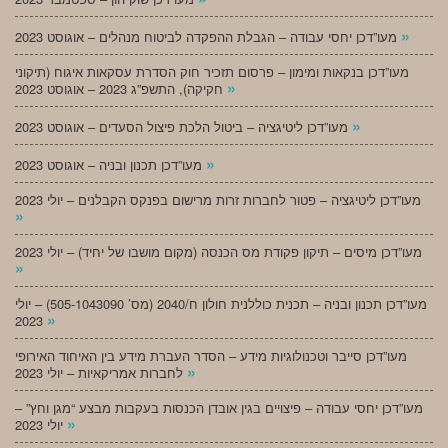
»
מעו”דכן יחסי עבודה – הגבלת ההפקדה לביטוח מנהלים – אוגוסט 2023
מעו”דכן בנקאות ומימון – פרסום תזכיר חוק הסדרת עסקאות איגוח (תיקוני
»
חקיקה), התשפ”ג 2023 – אוגוסט 2023
»
מעו”דכן ליטיגציה – ביטול הלכת פיצול הסעדים – אוגוסט 2023
»
מעו”דכן תכנון ובניה – אוגוסט 2023
מעו”דכן ליטיגציה – פטור לחברות זרות מרישום בפנקס הקבלנים – יולי 2023
»
מעו”דכן מיסים – תיקון פקודת מס הכנסה (מקום מושבו של יחיד) – יולי 2023
»
מעו”דכן תכנון ובניה – תכנית כוללנית חולון ח/2040 (מס’ 505-1043090) – יולי
»
2023
מעו”דכן סייבר וטכנולוגיות מידע – הסדר העברת מידע בין האיחוד האירופי
»
לחברות אמריקאיות – יולי 2023
מעו”דכן יחסי עבודה – פיצויים בגין אובדן הכנסות בעקבות מבצע “מגן וחץ” –
»
יולי 2023