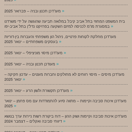
»
מעו”דכן תכנון ובניה – פברואר 2025
בית המשפט המחוזי בתל אביב קיבל במלואה תביעה שהוגשה על ידי משרדנו
»
במסגרת מו”מ לכניסה למיזם השקעה בפרויקט נדל”ן בתל אביב-יפו
מעו”דכן מחלקת לקוחות פרטיים, ניהול הון משפחתי והעברות בין-דוריות
»
בעסקים משפחתיים – ינואר 2025
»
מעו”דכן מיסוי מוניציפלי – ינואר 2025
»
מעודכן תכנון ובניה – ינואר 2025
מעו”דכן מיסים – מיסוי רווחים לא מחולקים וחברות מעטים – עדכון חקיקה –
»
ינואר 2025
»
מעו”דכן תקשורת ולשון הרע – ינואר 2025
מעו”דכן איכות סביבה וקיימות – מתווה סיוע להתמודדות עם מס פחמן – ינואר
»
2025
מעו”דכן איכות סביבה וקיימות ושוק ההון – דוח ביקורת רשות ניירות ערך בנושא
»
דיווחי סביבה ואקלים – דצמבר 2024
»