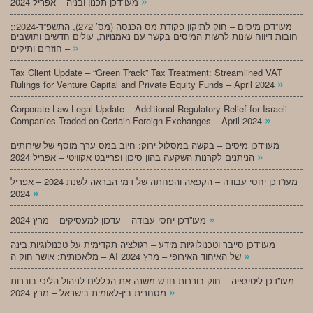
»
מעו”דכן תכנון ובניה – אפריל 2024
;מעו”דכן מיסים – חוק לתיקון פקודת מס הכנסה (מס’ 272), התשפ”ד-2024:
חובות דיווח שונות לרשות המיסים בקשר עם נאמנויות, עולים חדשים ותושבים
»
חוזרים ותיקים –
Tax Client Update – “Green Track” Tax Treatment: Streamlined VAT
»
Rulings for Venture Capital and Private Equity Funds – April 2024
Corporate Law Legal Update – Additional Regulatory Relief for Israeli
»
Companies Traded on Certain Foreign Exchanges – April 2024
מעו”דכן מיסים – בקשה במסלול ירוק: חיוב במס ערך מוסף של שירותים
»
הניתנים לקרנות השקעה בהון סיכון ופרייבט אקוויטי – אפריל 2024
מעו”דכן יחסי עבודה – הקפאה והפחתה של דמי הבראה לשנת 2024 – אפריל
»
2024
»
מעו”דכן יחסי עבודה – עדכון למעסיקים – מרץ 2024
מעו”דכן סייבר וטכנולוגיות מידע – רגולציה תקדימית על טכנולוגיות בינה
»
מלאכותית: אושר חוק ה – AI של האיחוד האירופי – מרץ 2024
מעו”דכן ליטיגציה – חוק בוררות חדש משנה את הכללים לניהול הליכי בוררות
»
מסחרית בין-לאומית בישראל – מרץ 2024