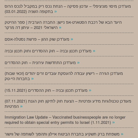
מעו”דכן מיסוי מוניציפלי – עדכון פסיקה – הנחת נכס ריק במקביל לנכס הרוס
»
בתקופה השניה (03.01.2022)
היעד הבא של רכבת הסטארט-אפ ניישן: החברה הערבית | ספר ההייטק
»
הישראלי 2021 – עיתון דה מרקר
»
מעו”דכן שוק ההון – פרשת נסטלה-אסם
»
מעו”דכן תכנון ובניה – חוק ההסדרים וחוק תכנון ובניה
»
מעו”דכן התחדשות עירונית – חוק ההסדרים
מעו”דכן הגירה – רישיון עבודה להעסקת עובדים זרים יהודים (זכאי שבות)
»
בחברות היי-טק
»
מעו”דכן תכנון ובניה – חוק ההסדרים (15.11.2021)
(07.11.2021) מעודכן טכנולוגיות מידע ופרטיות – הצעת חוק לתיקון חוק הגנת
»
הפרטיות
Immigration Law Update – Vaccinated businesspeople are no longer
»
required to obtain special entry permits to Israel (1.11.2021)
»
משפחת ברק תשקיע בחברת הביטוח איילון ותהפוך לשותפה של ווישור