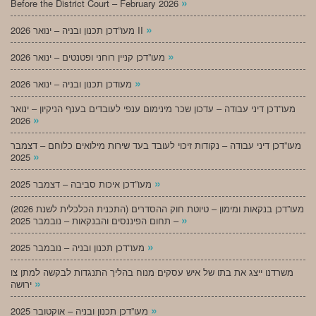
»
Before the District Court – February 2026
»
מעו”דכן תכנון ובניה – ינואר 2026 II
»
מעו”דכן קניין רוחני ופטנטים – ינואר 2026
»
מעודכן תכנון ובניה – ינואר 2026
מעו”דכן דיני עבודה – עדכון שכר מינימום ענפי לעובדים בענף הניקיון – ינואר
»
2026
מעו”דכן דיני עבודה – נקודות זיכוי לעובד בעד שירות מילואים כלוחם – דצמבר
»
2025
»
מעו”דכן איכות סביבה – דצמבר 2025
מעו”דכן בנקאות ומימון – טיוטת חוק ההסדרים (התכנית הכלכלית לשנת 2026)
»
– תחום הפיננסים והבנקאות – נובמבר 2025
»
מעו”דכן תכנון ובניה – נובמבר 2025
משרדנו ייצג את בתו של איש עסקים מנוח בהליך התנגדות לבקשה למתן צו
»
ירושה
»
מעו”דכן תכנון ובניה – אוקטובר 2025