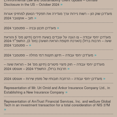
»
Disclosure in the US – October 2024
מעו”דכן שוק הון – רשות ניירות ערך מגדירה את תפקידי הנאמן למחזיקי אגרות
»
חוב – אוקטובר 2024
»
מעו”דכן תכנון ובניה – ספטמבר 2024
מעו”דכן יחסי עבודה – צו הגנה על עובדים בשעת חירום (תיקון מס’ 5 והוראת
שעה – חרבות ברזל) (הארכת תקופת הוראת השעה) (מס’ 3), התשפ״ד-2024
»
– ספטמבר 2024
»
מעו”דכן יחסי עבודה – תיקון תקנות דמי מחלה – ספטמבר 2024
מעו”דכן יחסי עבודה – חוק פיצויי פיטורים (תיקון מס’ 34 – הוראת שעה –
»
חרבות ברזל), התשפ”ד-2024 – אוגוסט 2024
»
מעו”דכן יחסי עבודה – הרחבת חובותיו של מזמין שירות – אוגוסט 2024
Representation of Mr. Uri Omid and Ankor Insurance Company Ltd., in
»
Establishing a New Insurance Company
Representation of AmTrust Financial Services, Inc. and weSure Global
Tech in an investment transaction for a total consideration of NIS 37M
»