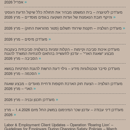
»
אפריל 2026
מעו”דכן ליטיגציה – בית המשפט מבהיר את תחולת כלל שיקול הדעת העסקי
»
והיקף חובת הנאמנות של ועדות השקעה בגופים מוסדיים – מרץ 2026
»
מעו”דכן רגולציה – תקנות שירותי תשלום (פטור מהוראות החוק) – מרץ 2026
»
מעו”דכן מיסים – מרץ 2026
מעו”דכן איכות סביבה וקיימות – הקלות זמניות ברגולציה סביבתית בעקבות
מבצע “שאגת הארי” – עדכון לתעשייה בהתאם להנחיות המשרד להגנת
»
הסביבה – מרץ 2026
מעו”דכן סייבר וטכנולוגיות מידע – גילוי דעת הרשות להגנת הפרטיות בנושא
»
הסכמה – מרץ 2026
מעו”דכן רגולציה – הצעת חוק הארכת תקופות ודחיית מועדים – מבצע שאגת
»
הארי – מרץ 2026
»
מעו”דכן תכנון ובניה – מרץ 2026
מעו”דכן דיני עבודה – עדכון שכר המינימום במשק החל מיום 1.4.2026 – מרץ
»
2026
Labor & Employment Client Updates – Operation ‘Roaring Lion’ –
Guidelines for Employers During Changing Safety Policies – March