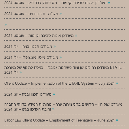
»
מעו”דכן איכות סביבה וקיימות – מס פחמן כבר כאן – אוגוסט 2024
»
מעו”דכן תכנון ובניה – אוגוסט 2024
»
»
מעו”דכן איכות סביבה וקיימות – אוגוסט 2024
»
מעו”דכן תכנון ובניה – יולי 2024
»
מעו”דכן מיסוי מוניציפלי – יולי 2024
מעו”דכן רה-לוקיישן וניוד כישרונות גלובלי – כניסה לתוקף של מערכת ETA-IL –
»
יולי 2024
»
Client Update – Implementation of the ETA-IL System – July 2024
»
מעו”דכן תכנון ובניה – יוני 2024
מעו”דכן שוק הון – חידושים בדיני ניירות ערך – מהותיות המידע בדווחי החברה
»
וחובת העדכון בגינו – יוני 2024
»
Labor Law Client Update – Employment of Teenagers – June 2024