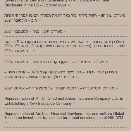
»
Disclosure in the US – October 2024
מעו”דכן שוק הון – רשות ניירות ערך מגדירה את תפקידי הנאמן למחזיקי אגרות
»
חוב – אוקטובר 2024
»
מעו”דכן תכנון ובניה – ספטמבר 2024
מעו”דכן יחסי עבודה – צו הגנה על עובדים בשעת חירום (תיקון מס’ 5 והוראת
שעה – חרבות ברזל) (הארכת תקופת הוראת השעה) (מס’ 3), התשפ״ד-2024
»
– ספטמבר 2024
»
מעו”דכן יחסי עבודה – תיקון תקנות דמי מחלה – ספטמבר 2024
מעו”דכן יחסי עבודה – חוק פיצויי פיטורים (תיקון מס’ 34 – הוראת שעה –
»
חרבות ברזל), התשפ”ד-2024 – אוגוסט 2024
»
מעו”דכן יחסי עבודה – הרחבת חובותיו של מזמין שירות – אוגוסט 2024
Representation of Mr. Uri Omid and Ankor Insurance Company Ltd., in
»
Establishing a New Insurance Company
Representation of AmTrust Financial Services, Inc. and weSure Global
Tech in an investment transaction for a total consideration of NIS 37M
»