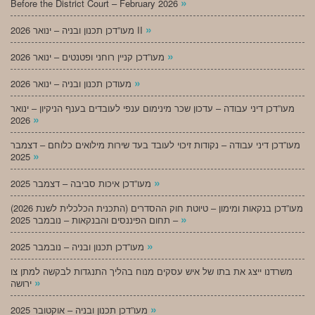
»
Before the District Court – February 2026
»
מעו”דכן תכנון ובניה – ינואר 2026 II
»
מעו”דכן קניין רוחני ופטנטים – ינואר 2026
»
מעודכן תכנון ובניה – ינואר 2026
מעו”דכן דיני עבודה – עדכון שכר מינימום ענפי לעובדים בענף הניקיון – ינואר
»
2026
מעו”דכן דיני עבודה – נקודות זיכוי לעובד בעד שירות מילואים כלוחם – דצמבר
»
2025
»
מעו”דכן איכות סביבה – דצמבר 2025
מעו”דכן בנקאות ומימון – טיוטת חוק ההסדרים (התכנית הכלכלית לשנת 2026)
»
– תחום הפיננסים והבנקאות – נובמבר 2025
»
מעו”דכן תכנון ובניה – נובמבר 2025
משרדנו ייצג את בתו של איש עסקים מנוח בהליך התנגדות לבקשה למתן צו
»
ירושה
»
מעו”דכן תכנון ובניה – אוקטובר 2025