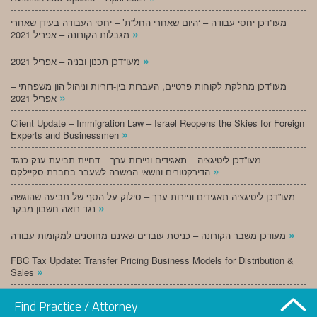
מעו”דכן יחסי עבודה – ‘היום שאחרי החל”ת’ – יחסי העבודה בעידן שאחרי
»
מגבלות הקורונה – אפריל 2021
»
מעו”דכן תכנון ובניה – אפריל 2021
מעו”דכן מחלקת לקוחות פרטיים, העברות בין-דוריות וניהול הון משפחתי –
»
אפריל 2021
Client Update – Immigration Law – Israel Reopens the Skies for Foreign
»
Experts and Businessmen
מעו”דכן ליטיגציה – תאגידים וניירות ערך – דחיית תביעת ענק כנגד
»
הדירקטורים ונושאי המשרה לשעבר בחברת סקיילקס
מעו”דכן ליטיגציה תאגידים וניירות ערך – סילוק על הסף של תביעה שהוגשה
»
נגד רואה חשבון מבקר
»
מעודכן משבר הקורונה – כניסת עובדים שאינם מחוסנים למקומות עבודה
FBC Tax Update: Transfer Pricing Business Models for Distribution &
»
Sales
»
מעו”דכן תכנון ובניה – מרץ 2021
Find Practice / Attorney