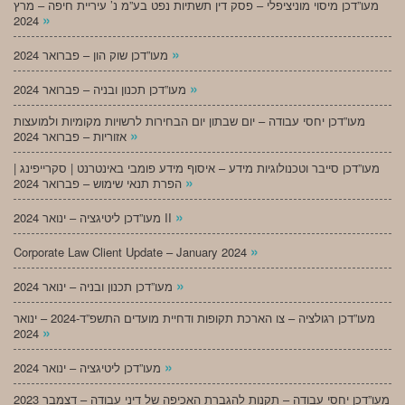
מעו”דכן מיסוי מוניציפלי – פסק דין תשתיות נפט בע”מ נ’ עיריית חיפה – מרץ
»
2024
»
מעו”דכן שוק הון – פברואר 2024
»
מעו”דכן תכנון ובניה – פברואר 2024
מעו”דכן יחסי עבודה – יום שבתון יום הבחירות לרשויות מקומיות ולמועצות
»
אזוריות – פברואר 2024
מעו”דכן סייבר וטכנולוגיות מידע – איסוף מידע פומבי באינטרנט | סקרייפינג |
»
הפרת תנאי שימוש – פברואר 2024
»
מעו”דכן ליטיגציה – ינואר 2024 II
»
Corporate Law Client Update – January 2024
»
מעו”דכן תכנון ובניה – ינואר 2024
מעו”דכן רגולציה – צו הארכת תקופות ודחיית מועדים התשפ”ד-2024 – ינואר
»
2024
»
מעו”דכן ליטיגציה – ינואר 2024
מעו”דכן יחסי עבודה – תקנות להגברת האכיפה של דיני עבודה – דצמבר 2023