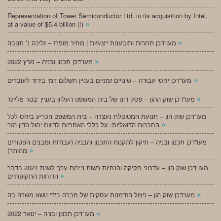
Representation of Tower Semiconductor Ltd. in its acquisition by Intel,
»
at a value of $5.4 billion (!)
»
מעו”דכן תחרות ותובענות ייצוגיות | מחיר מופרז – זליכה נ’ תנובה
»
מעו”דכן תכנון ובניה – מרץ 2022
»
מעו”דכן יחסי עבודה – שינויים זמניים בעניין תשלום דמי בידוד לעובדים
»
‘מעו”דכן שוק ההון – פסק דינו של בית המשפט העליון בעניין ‘בטר פלייס
מעו”דכן שוק הון – תנועת המטוטלת נעצרה – בית המשפט הכריע ביחס לכל
»
החברות הדואליות: על כללי האחריות לדיווח יחול הדין הזר
מעו”דכן תכנון ובניה – תיקון לתקנות התכנון והבניה (עבודות ומבנים הפטורים
»
מהיתר)
מעו”דכן שוק הון – עדכוני חקיקה והנחיות רשות ניירות ערך לשנת 2021 בדבר
»
הדוחות התקופתיים
»
מעו”דכן שוק הון – ניצול הזדמנות עסקית של חברה בידי נושא משרה בה
»
מעו”דכן תכנון ובניה – ינואר 2022