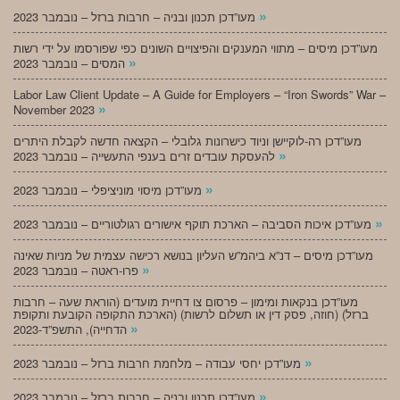
»
מעו”דכן תכנון ובניה – חרבות ברזל – נובמבר 2023
מעו”דכן מיסים – מתווי המענקים והפיצויים השונים כפי שפורסמו על ידי רשות
»
המסים – נובמבר 2023
Labor Law Client Update – A Guide for Employers – “Iron Swords” War –
»
November 2023
מעו”דכן רה-לוקיישן וניוד כישרונות גלובלי – הקצאה חדשה לקבלת היתרים
»
להעסקת עובדים זרים בענפי התעשייה – נובמבר 2023
»
מעו”דכן מיסוי מוניציפלי – נובמבר 2023
»
מעו”דכן איכות הסביבה – הארכת תוקף אישורים רגולטוריים – נובמבר 2023
מעו”דכן מיסים – דנ”א ביהמ”ש העליון בנושא רכישה עצמית של מניות שאינה
»
פרו-ראטה – נובמבר 2023
מעו”דכן בנקאות ומימון – פרסום צו דחיית מועדים (הוראת שעה – חרבות
ברזל) (חוזה, פסק דין או תשלום לרשות) (הארכת התקופה הקובעת ותקופת
»
הדחייה), התשפ”ד-2023
»
מעו”דכן יחסי עבודה – מלחמת חרבות ברזל – נובמבר 2023
»
מעו”דכן תכנון ובניה – חרבות ברזל – נובמבר 2023