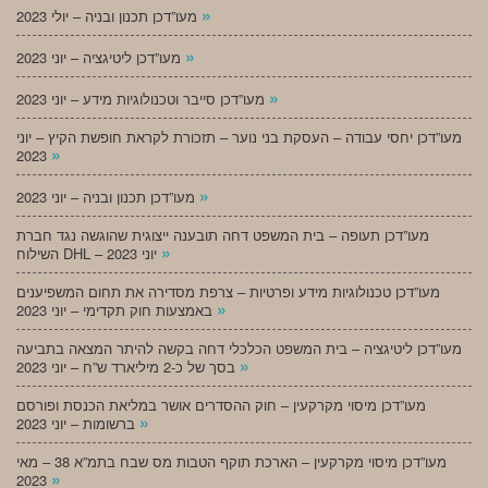
»
מעו”דכן תכנון ובניה – יולי 2023
»
מעו”דכן ליטיגציה – יוני 2023
»
מעו”דכן סייבר וטכנולוגיות מידע – יוני 2023
מעו”דכן יחסי עבודה – העסקת בני נוער – תזכורת לקראת חופשת הקיץ – יוני
»
2023
»
מעו”דכן תכנון ובניה – יוני 2023
מעו”דכן תעופה – בית המשפט דחה תובענה ייצוגית שהוגשה נגד חברת
»
השילוח DHL – יוני 2023
מעו”דכן טכנולוגיות מידע ופרטיות – צרפת מסדירה את תחום המשפיענים
»
באמצעות חוק תקדימי – יוני 2023
מעו”דכן ליטיגציה – בית המשפט הכלכלי דחה בקשה להיתר המצאה בתביעה
»
בסך של כ-2 מיליארד ש”ח – יוני 2023
מעו”דכן מיסוי מקרקעין – חוק ההסדרים אושר במליאת הכנסת ופורסם
»
ברשומות – יוני 2023
מעו”דכן מיסוי מקרקעין – הארכת תוקף הטבות מס שבח בתמ”א 38 – מאי
»
2023