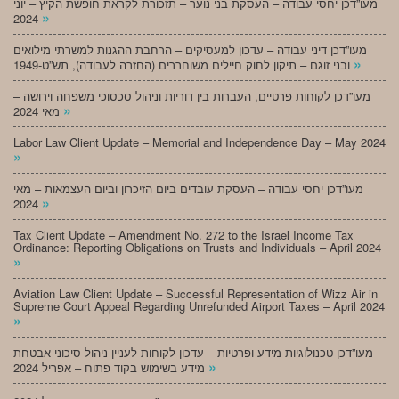
מעו”דכן יחסי עבודה – העסקת בני נוער – תזכורת לקראת חופשת הקיץ – יוני
»
2024
מעו”דכן דיני עבודה – עדכון למעסיקים – הרחבת ההגנות למשרתי מילואים
»
ובני זוגם – תיקון לחוק חיילים משוחררים (החזרה לעבודה), תש”ט-1949
מעו”דכן לקוחות פרטיים, העברות בין דוריות וניהול סכסוכי משפחה וירושה –
»
מאי 2024
Labor Law Client Update – Memorial and Independence Day – May 2024
»
מעו”דכן יחסי עבודה – העסקת עובדים ביום הזיכרון וביום העצמאות – מאי
»
2024
Tax Client Update – Amendment No. 272 to the Israel Income Tax
Ordinance: Reporting Obligations on Trusts and Individuals – April 2024
»
Aviation Law Client Update – Successful Representation of Wizz Air in
Supreme Court Appeal Regarding Unrefunded Airport Taxes – April 2024
»
מעו”דכן טכנולוגיות מידע ופרטיות – עדכון לקוחות לעניין ניהול סיכוני אבטחת
»
מידע בשימוש בקוד פתוח – אפריל 2024