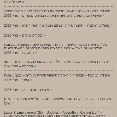
»
אפריל 2026
מעו”דכן ליטיגציה – בית המשפט מבהיר את תחולת כלל שיקול הדעת העסקי
»
והיקף חובת הנאמנות של ועדות השקעה בגופים מוסדיים – מרץ 2026
»
מעו”דכן רגולציה – תקנות שירותי תשלום (פטור מהוראות החוק) – מרץ 2026
»
מעו”דכן מיסים – מרץ 2026
מעו”דכן איכות סביבה וקיימות – הקלות זמניות ברגולציה סביבתית בעקבות
מבצע “שאגת הארי” – עדכון לתעשייה בהתאם להנחיות המשרד להגנת
»
הסביבה – מרץ 2026
מעו”דכן סייבר וטכנולוגיות מידע – גילוי דעת הרשות להגנת הפרטיות בנושא
»
הסכמה – מרץ 2026
מעו”דכן רגולציה – הצעת חוק הארכת תקופות ודחיית מועדים – מבצע שאגת
»
הארי – מרץ 2026
»
מעו”דכן תכנון ובניה – מרץ 2026
מעו”דכן דיני עבודה – עדכון שכר המינימום במשק החל מיום 1.4.2026 – מרץ
»
2026
Labor & Employment Client Updates – Operation ‘Roaring Lion’ –
Guidelines for Employers During Changing Safety Policies – March