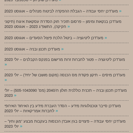
»
מעו”דכן יחסי עבודה – הגבלת ההפקדה לביטוח מנהלים – אוגוסט 2023
מעו”דכן בנקאות ומימון – פרסום תזכיר חוק הסדרת עסקאות איגוח (תיקוני
»
חקיקה), התשפ”ג 2023 – אוגוסט 2023
»
מעו”דכן ליטיגציה – ביטול הלכת פיצול הסעדים – אוגוסט 2023
»
מעו”דכן תכנון ובניה – אוגוסט 2023
מעו”דכן ליטיגציה – פטור לחברות זרות מרישום בפנקס הקבלנים – יולי 2023
»
מעו”דכן מיסים – תיקון פקודת מס הכנסה (מקום מושבו של יחיד) – יולי 2023
»
מעו”דכן תכנון ובניה – תכנית כוללנית חולון ח/2040 (מס’ 505-1043090) – יולי
»
2023
מעו”דכן סייבר וטכנולוגיות מידע – הסדר העברת מידע בין האיחוד האירופי
»
לחברות אמריקאיות – יולי 2023
מעו”דכן יחסי עבודה – פיצויים בגין אובדן הכנסות בעקבות מבצע “מגן וחץ” –
»
יולי 2023