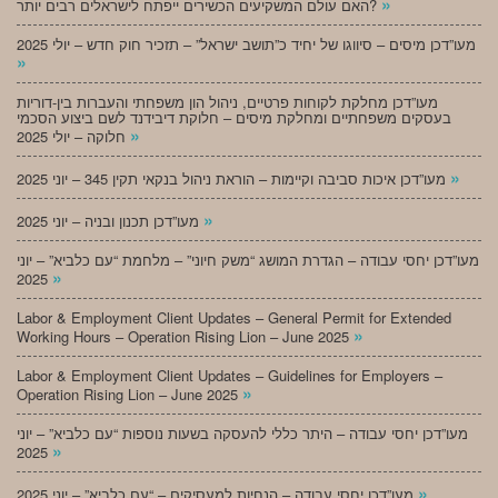
»
האם עולם המשקיעים הכשירים ייפתח לישראלים רבים יותר?
מעו”דכן מיסים – סיווגו של יחיד כ”תושב ישראל” – תזכיר חוק חדש – יולי 2025
»
מעו”דכן מחלקת לקוחות פרטיים, ניהול הון משפחתי והעברות בין-דוריות
בעסקים משפחתיים ומחלקת מיסים – חלוקת דיבידנד לשם ביצוע הסכמי
»
חלוקה – יולי 2025
»
מעו”דכן איכות סביבה וקיימות – הוראת ניהול בנקאי תקין 345 – יוני 2025
»
מעו”דכן תכנון ובניה – יוני 2025
מעו”דכן יחסי עבודה – הגדרת המושג “משק חיוני” – מלחמת “עם כלביא” – יוני
»
2025
Labor & Employment Client Updates – General Permit for Extended
»
Working Hours – Operation Rising Lion – June 2025
Labor & Employment Client Updates – Guidelines for Employers –
»
Operation Rising Lion – June 2025
מעו”דכן יחסי עבודה – היתר כללי להעסקה בשעות נוספות “עם כלביא” – יוני
»
2025
»
מעו”דכן יחסי עבודה – הנחיות למעסיקים – “עם כלביא” – יוני 2025