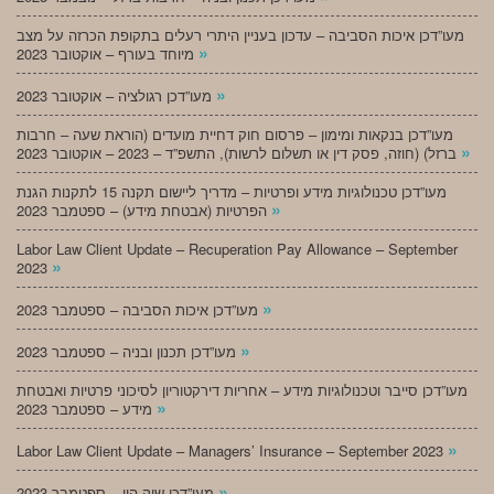
מעו”דכן איכות הסביבה – עדכון בעניין היתרי רעלים בתקופת הכרזה על מצב
»
מיוחד בעורף – אוקטובר 2023
»
מעו”דכן רגולציה – אוקטובר 2023
מעו”דכן בנקאות ומימון – פרסום חוק דחיית מועדים (הוראת שעה – חרבות
»
ברזל) (חוזה, פסק דין או תשלום לרשות), התשפ”ד – 2023 – אוקטובר 2023
מעו”דכן טכנולוגיות מידע ופרטיות – מדריך ליישום תקנה 15 לתקנות הגנת
»
הפרטיות (אבטחת מידע) – ספטמבר 2023
Labor Law Client Update – Recuperation Pay Allowance – September
»
2023
»
מעו”דכן איכות הסביבה – ספטמבר 2023
»
מעו”דכן תכנון ובניה – ספטמבר 2023
מעו”דכן סייבר וטכנולוגיות מידע – אחריות דירקטוריון לסיכוני פרטיות ואבטחת
»
מידע – ספטמבר 2023
»
Labor Law Client Update – Managers’ Insurance – September 2023
»
מעו”דכן שוק הון – ספטמבר 2023