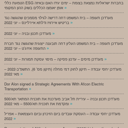
הטמעת כללי ESG בחברות ישראליות נמצאת בצומת – ימים יגידו האם ובאיזה
»
אופן יאומצו הכללים בשוק ההון המקומי
מעו”דכן תעופה – בית המשפט דחה דרישה לגילוי מסמכים שהוגשה נגד
»
בריטיש איירוויז ודלתא איירליינס – יוני 2022
»
מעו”דכן תכנון ובניה – יוני 2022
מעו”דכן תעופה – בית המשפט העליון דחה תובענה ייצוגית שהוגשה נגד חברת
»
התעופה איזיג’ט – יוני 2022
»
מעו”דכן מיסים – עדכון פסיקה – מיסוי עסקת תמורות – יוני 2022
מעו”דכן יחסי עבודה – תיקון לחוק דמי מחלה (תיקון מס’ 6), התשפ”ב-2022 –
»
מאי 2022
Dor Alon signed a Strategic Agreements With Afcon Electric
»
Transportation
מעו”דכן תכנון ובניה – עיריית תל אביב מעדכנת את תוכנית המתאר תא/500
»
ומקדמת את תוכנית תא/5500 – מאי 2022
מעו”דכן יחסי עבודה – העסקת עובדים ביום הזיכרון וביום העצמאות – אפריל
»
2022