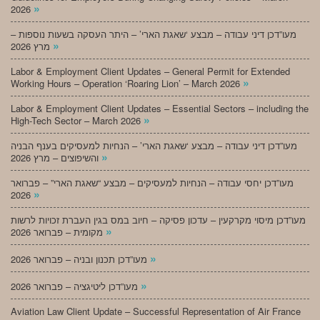
»
2026
מעו”דכן דיני עבודה – מבצע ‘שאגת הארי’ – היתר העסקה בשעות נוספות –
»
מרץ 2026
Labor & Employment Client Updates – General Permit for Extended
»
Working Hours – Operation ‘Roaring Lion’ – March 2026
Labor & Employment Client Updates – Essential Sectors – including the
»
High-Tech Sector – March 2026
מעו”דכן דיני עבודה – מבצע ‘שאגת הארי’ – הנחיות למעסיקים בענף הבניה
»
והשיפוצים – מרץ 2026
מעו”דכן יחסי עבודה – הנחיות למעסיקים – מבצע “שאגת הארי” – פברואר
»
2026
מעו”דכן מיסוי מקרקעין – עדכון פסיקה – חיוב במס בגין העברת זכויות לרשות
»
מקומית – פברואר 2026
»
מעו”דכן תכנון ובניה – פברואר 2026
»
מעו”דכן ליטיגציה – פברואר 2026
Aviation Law Client Update – Successful Representation of Air France