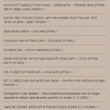
מעו”דכן מיסוי מוניציפלי – עדכון פסיקה – הנחת נכס ריק במקביל לנכס הרוס
»
בתקופה השניה (03.01.2022)
היעד הבא של רכבת הסטארט-אפ ניישן: החברה הערבית | ספר ההייטק
»
הישראלי 2021 – עיתון דה מרקר
»
מעו”דכן שוק ההון – פרשת נסטלה-אסם
»
מעו”דכן תכנון ובניה – חוק ההסדרים וחוק תכנון ובניה
»
מעו”דכן התחדשות עירונית – חוק ההסדרים
מעו”דכן הגירה – רישיון עבודה להעסקת עובדים זרים יהודים (זכאי שבות)
»
בחברות היי-טק
»
מעו”דכן תכנון ובניה – חוק ההסדרים (15.11.2021)
(07.11.2021) מעודכן טכנולוגיות מידע ופרטיות – הצעת חוק לתיקון חוק הגנת
»
הפרטיות
Immigration Law Update – Vaccinated businesspeople are no longer
»
required to obtain special entry permits to Israel (1.11.2021)
»
משפחת ברק תשקיע בחברת הביטוח איילון ותהפוך לשותפה של ווישור