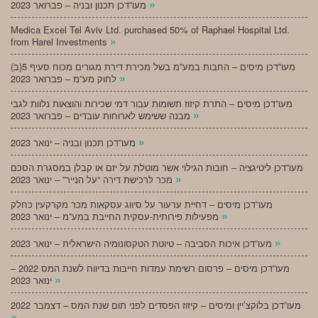
»
מעו”דכן תכנון ובניה – פברואר 2023
Medica Excel Tel Aviv Ltd. purchased 50% of Raphael Hospital Ltd.
»
from Harel Investments
מעו”דכן מיסים – החבות במע”מ בשל מכירת דירת מגורים מכוח סעיף 5(ב)
»
לחוק מע”מ – פברואר 2023
מעו”דכן מיסים – התרת קיזוז תשומות עבור דמי שכירות והוצאות נלוות לגבי
»
מבנה ששימש לארוחות עובדים – פברואר 2023
»
מעו”דכן תכנון ובניה – ינואר 2023
מעו”דכן ליטיגציה – חובות הגילוי אשר מוטלת על יזם או קבלן במסגרת הסכם
»
מכר לרכישת דירה “על הנייר” – ינואר 2023
מעו”דכן מיסים – דחיית ערעור על סיווג עסקאות מכר מקרקעין כחלק
»
מפעילות פירותית-עסקית החייבת במע”מ – ינואר 2023
»
מעו”דכן איכות הסביבה – טיוטת הטקסונומיה הישראלית – ינואר 2023
מעו”דכן מיסים – פרסום רשימת עמדות חייבות בדיווח לשנת המס 2022 –
»
ינואר 2023
מעו”דכן בלוקצ’יין ומיסים – קיזוז הפסדים לפני תום שנת המס – דצמבר 2022
»