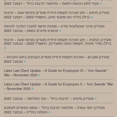
»
עקיף לחוק הביטוח הלאומי – מלחמת “חרבות ברזל” – דצמבר 2023
מעו”דכן מיסים – חוק הארכת תקופות ודחיית מועדים (הוראת שעה – חרבות
»
ברזל) (הליכי מס ומענקי סיוע), התשפ”ד-2023 – דצמבר 2023
מעו”דכן סייבר וטכנולוגיות מידע – סמכות חדשה למערך הסייבר להנחות
»
ארגונים פרטיים במשק – נובמבר 2023
מעו”דכן רגולציה – חוק הארכת תקופות ודחיית מועדים (הוראת שעה – חרבות
ברזל) (סדרי מינהל, תקופות כהונה ותאגידים), התשפ”ד-2023 – נובמבר 2023
»
מעו”דכן שוק הון – הארכת תקופות ודחיית מועדים הקבועים בחוק החברות –
»
נובמבר 2023
Labor Law Client Update – A Guide for Employers III – “Iron Swords”
»
War – November 2023
Labor Law Client Update – A Guide for Employers II – “Iron Swords” War
»
– November 2023
»
מעו”דכן מיסים – “חרבות ברזל” – נזקי המלחמה – נובמבר 2023
מעו”דכן יחסי עבודה – מלחמת “חרבות ברזל” – מתווה הפיצויים לעסקים
»
והקלות בחל”ת – נובמבר 2023