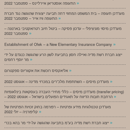
»
התעופה אוסטריאן איירליינס – ספטמבר 2022
מעו”דכן תעופה – בית המשפט המחוזי דחה תביעה ייצוגית שהוגשה נגד חברת
»
התעופה וויז אייר – ספטמבר 2022
מעו”דכן מיסוי מוניציפלי – עדכון פסיקה – ביטול חיוב רטרואקטיבי בארנונה –
»
ספטמבר 2022
»
Establishment of Ofek – a New Elementary Insurance Company
ייצוג חברת רשת מדיה ואיילה חסון בתביעת לשון הרע שהוגשה כנגדם על ידי
»
מר יוסף רחמים
»
אליאקסיס רוכשת את אקווריוס ספקטרום
»
מעו”דכן מיסים – השתתפות מלכ”רים במכרזי מדינה – אוגוסט 2022
מעו”דכן מיסים – כללי מחירי העברה בעסקאות בינלאומיות (transfer pricing)
»
– הרחבת חובות הדיווח על תאגידים הפועלים בישראל – אוגוסט 2022
מעו”דכן טכנולוגיות מידע ופרטיות – רפורמה בחוק זכויות הפרטיות של
»
קליפורניה – יולי 2022
»
ייצוג חברת רשת מדיה בע”מ בתביעה שהוגשה על-ידי מר בהא בכרי