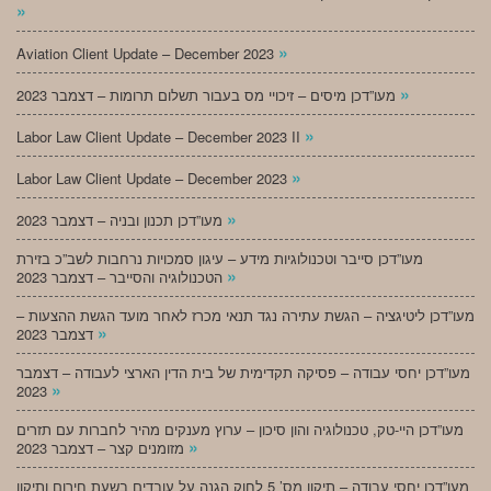
»
»
Aviation Client Update – December 2023
»
מעו”דכן מיסים – זיכויי מס בעבור תשלום תרומות – דצמבר 2023
»
Labor Law Client Update – December 2023 II
»
Labor Law Client Update – December 2023
»
מעו”דכן תכנון ובניה – דצמבר 2023
מעו”דכן סייבר וטכנולוגיות מידע – עיגון סמכויות נרחבות לשב”כ בזירת
»
הטכנולוגיה והסייבר – דצמבר 2023
מעו”דכן ליטיגציה – הגשת עתירה נגד תנאי מכרז לאחר מועד הגשת ההצעות –
»
דצמבר 2023
מעו”דכן יחסי עבודה – פסיקה תקדימית של בית הדין הארצי לעבודה – דצמבר
»
2023
מעו”דכן היי-טק, טכנולוגיה והון סיכון – ערוץ מענקים מהיר לחברות עם תזרים
»
מזומנים קצר – דצמבר 2023
מעו”דכן יחסי עבודה – תיקון מס’ 5 לחוק הגנה על עובדים בשעת חירום ותיקון