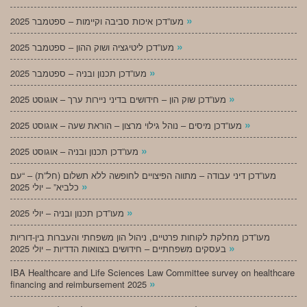
»
מעו”דכן איכות סביבה וקיימות – ספטמבר 2025
»
מעו”דכן ליטיגציה ושוק ההון – ספטמבר 2025
»
מעו”דכן תכנון ובניה – ספטמבר 2025
»
מעו”דכן שוק הון – חידושים בדיני ניירות ערך – אוגוסט 2025
»
מעו”דכן מיסים – נוהל גילוי מרצון – הוראת שעה – אוגוסט 2025
»
מעו”דכן תכנון ובניה – אוגוסט 2025
מעו”דכן דיני עבודה – מתווה הפיצויים לחופשה ללא תשלום (חל”ת) – “עם
»
כלביא” – יולי 2025
»
מעו”דכן תכנון ובניה – יולי 2025
מעו”דכן מחלקת לקוחות פרטיים, ניהול הון משפחתי והעברות בין-דוריות
»
בעסקים משפחתיים – חידושים בצוואות הדדיות – יולי 2025
IBA Healthcare and Life Sciences Law Committee survey on healthcare
»
financing and reimbursement 2025