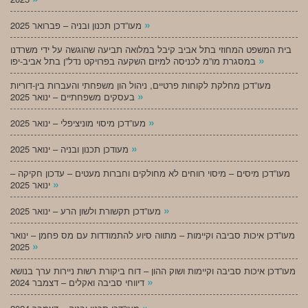
»
מעו”דכן תכנון ובניה – פברואר 2025
בית המשפט המחוזי בתל אביב קיבל במלואה תביעה שהוגשה על ידי משרדנו
»
במסגרת מו”מ לכניסה למיזם השקעה בפרויקט נדל”ן בתל אביב-יפו
מעו”דכן מחלקת לקוחות פרטיים, ניהול הון משפחתי והעברות בין-דוריות
»
בעסקים משפחתיים – ינואר 2025
»
מעו”דכן מיסוי מוניציפלי – ינואר 2025
»
מעודכן תכנון ובניה – ינואר 2025
מעו”דכן מיסים – מיסוי רווחים לא מחולקים וחברות מעטים – עדכון חקיקה –
»
ינואר 2025
»
מעו”דכן תקשורת ולשון הרע – ינואר 2025
מעו”דכן איכות סביבה וקיימות – מתווה סיוע להתמודדות עם מס פחמן – ינואר
»
2025
מעו”דכן איכות סביבה וקיימות ושוק ההון – דוח ביקורת רשות ניירות ערך בנושא
»
דיווחי סביבה ואקלים – דצמבר 2024
»