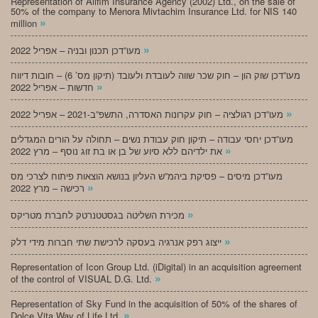
Representation of Alifim Insurance Agency (2002) Ltd., on the sale of
50% of the company to Menora Mivtachim Insurance Ltd. for NIS 140
»
million
»
מעו”דכן תכנון ובניה – אפריל 2022
מעו”דכן שוק הון – חוק שכר שווה לעובדת ולעובד (תיקון מס’ 6) – חובות דיווח
»
חדשות – אפריל 2022
»
מעו”דכן רגולציה – חוק עקרונות האסדרה, התשפ”ב-2021 – אפריל 2022
מעו”דכן יחסי עבודה – תיקון חוק עבודת נשים – תחולה על הורים המגדלים
»
את ילדיהם ללא סיוע של בן או בת זוג נוסף – מרץ 2022
מעו”דכן מיסים – פסיקת ביהמ”ש העליון בנושא הוצאות פיתוח לצרכי מס
»
רכישה – מרץ 2022
»
מכירת השליטה בגסטטנרטק לחברת מטריקס
»
ייצוג רפק אנרגיה בעסקה לרכישת שתי חברות מידי דלק
Representation of Icon Group Ltd. (iDigital) in an acquisition agreement
»
of the control of VISUAL D.G. Ltd.
Representation of Sky Fund in the acquisition of 50% of the shares of
»
Dolce Vita Way of Life Ltd.