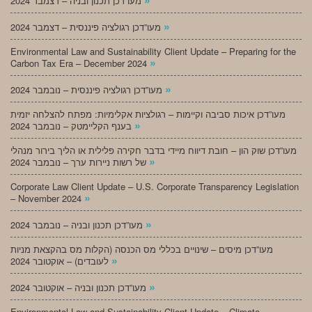
מעו”דכן תכנון ובניה – דצמבר 2024
»
מעו”דכן רגולציה פיננסית – דצמבר 2024
Environmental Law and Sustainability Client Update – Preparing for the
»
Carbon Tax Era – December 2024
»
מעו”דכן רגולציה פיננסית – נובמבר 2024
מעו”דכן איכות סביבה וקיימות – רגולציות אקלימיות: מפתח להצלחה יזמית
»
בענף הקליימטק – נובמבר 2024
מעו”דכן שוק הון – חובת דיווח מיידי בדבר חקירה פלילית או הליך בירור מנהלי
»
של רשות ניירות ערך – נובמבר 2024
Corporate Law Client Update – U.S. Corporate Transparency Legislation
»
– November 2024
»
מעו”דכן תכנון ובניה – נובמבר 2024
מעו”דכן מיסים – שינויים בכללי מס הכנסה (הקלות מס בהקצאת מניות
»
לעובדים) – אוקטובר 2024
»
מעו”דכן תכנון ובניה – אוקטובר 2024
Environmental Law and Sustainability Client Update – Climate