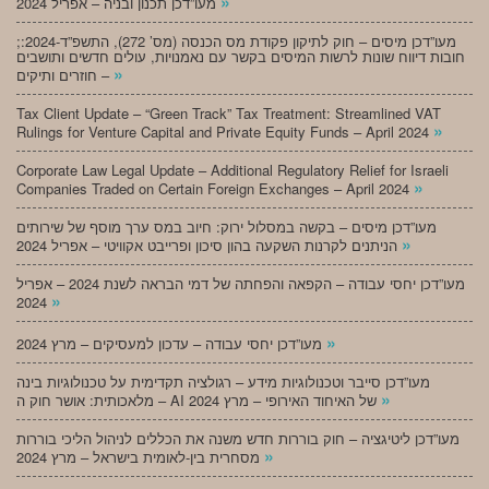
»
מעו”דכן תכנון ובניה – אפריל 2024
;מעו”דכן מיסים – חוק לתיקון פקודת מס הכנסה (מס’ 272), התשפ”ד-2024:
חובות דיווח שונות לרשות המיסים בקשר עם נאמנויות, עולים חדשים ותושבים
»
חוזרים ותיקים –
Tax Client Update – “Green Track” Tax Treatment: Streamlined VAT
»
Rulings for Venture Capital and Private Equity Funds – April 2024
Corporate Law Legal Update – Additional Regulatory Relief for Israeli
»
Companies Traded on Certain Foreign Exchanges – April 2024
מעו”דכן מיסים – בקשה במסלול ירוק: חיוב במס ערך מוסף של שירותים
»
הניתנים לקרנות השקעה בהון סיכון ופרייבט אקוויטי – אפריל 2024
מעו”דכן יחסי עבודה – הקפאה והפחתה של דמי הבראה לשנת 2024 – אפריל
»
2024
»
מעו”דכן יחסי עבודה – עדכון למעסיקים – מרץ 2024
מעו”דכן סייבר וטכנולוגיות מידע – רגולציה תקדימית על טכנולוגיות בינה
»
מלאכותית: אושר חוק ה – AI של האיחוד האירופי – מרץ 2024
מעו”דכן ליטיגציה – חוק בוררות חדש משנה את הכללים לניהול הליכי בוררות
»
מסחרית בין-לאומית בישראל – מרץ 2024