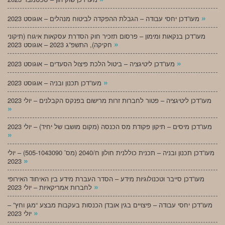
»
מעו”דכן יחסי עבודה – הגבלת ההפקדה לביטוח מנהלים – אוגוסט 2023
מעו”דכן בנקאות ומימון – פרסום תזכיר חוק הסדרת עסקאות איגוח (תיקוני
»
חקיקה), התשפ”ג 2023 – אוגוסט 2023
»
מעו”דכן ליטיגציה – ביטול הלכת פיצול הסעדים – אוגוסט 2023
»
מעו”דכן תכנון ובניה – אוגוסט 2023
מעו”דכן ליטיגציה – פטור לחברות זרות מרישום בפנקס הקבלנים – יולי 2023
»
מעו”דכן מיסים – תיקון פקודת מס הכנסה (מקום מושבו של יחיד) – יולי 2023
»
מעו”דכן תכנון ובניה – תכנית כוללנית חולון ח/2040 (מס’ 505-1043090) – יולי
»
2023
מעו”דכן סייבר וטכנולוגיות מידע – הסדר העברת מידע בין האיחוד האירופי
»
לחברות אמריקאיות – יולי 2023
מעו”דכן יחסי עבודה – פיצויים בגין אובדן הכנסות בעקבות מבצע “מגן וחץ” –
»
יולי 2023