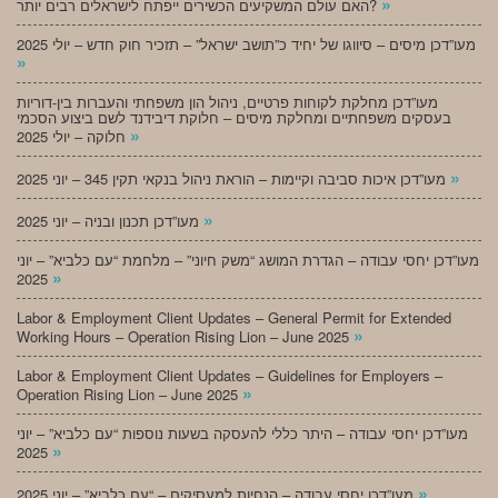
»
האם עולם המשקיעים הכשירים ייפתח לישראלים רבים יותר?
מעו”דכן מיסים – סיווגו של יחיד כ”תושב ישראל” – תזכיר חוק חדש – יולי 2025
»
מעו”דכן מחלקת לקוחות פרטיים, ניהול הון משפחתי והעברות בין-דוריות
בעסקים משפחתיים ומחלקת מיסים – חלוקת דיבידנד לשם ביצוע הסכמי
»
חלוקה – יולי 2025
»
מעו”דכן איכות סביבה וקיימות – הוראת ניהול בנקאי תקין 345 – יוני 2025
»
מעו”דכן תכנון ובניה – יוני 2025
מעו”דכן יחסי עבודה – הגדרת המושג “משק חיוני” – מלחמת “עם כלביא” – יוני
»
2025
Labor & Employment Client Updates – General Permit for Extended
»
Working Hours – Operation Rising Lion – June 2025
Labor & Employment Client Updates – Guidelines for Employers –
»
Operation Rising Lion – June 2025
מעו”דכן יחסי עבודה – היתר כללי להעסקה בשעות נוספות “עם כלביא” – יוני
»
2025
»
מעו”דכן יחסי עבודה – הנחיות למעסיקים – “עם כלביא” – יוני 2025