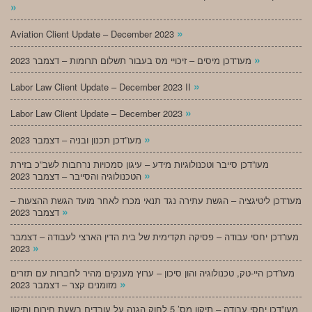
»
»
Aviation Client Update – December 2023
»
מעו”דכן מיסים – זיכויי מס בעבור תשלום תרומות – דצמבר 2023
»
Labor Law Client Update – December 2023 II
»
Labor Law Client Update – December 2023
»
מעו”דכן תכנון ובניה – דצמבר 2023
מעו”דכן סייבר וטכנולוגיות מידע – עיגון סמכויות נרחבות לשב”כ בזירת
»
הטכנולוגיה והסייבר – דצמבר 2023
מעו”דכן ליטיגציה – הגשת עתירה נגד תנאי מכרז לאחר מועד הגשת ההצעות –
»
דצמבר 2023
מעו”דכן יחסי עבודה – פסיקה תקדימית של בית הדין הארצי לעבודה – דצמבר
»
2023
מעו”דכן היי-טק, טכנולוגיה והון סיכון – ערוץ מענקים מהיר לחברות עם תזרים
»
מזומנים קצר – דצמבר 2023
מעו”דכן יחסי עבודה – תיקון מס’ 5 לחוק הגנה על עובדים בשעת חירום ותיקון