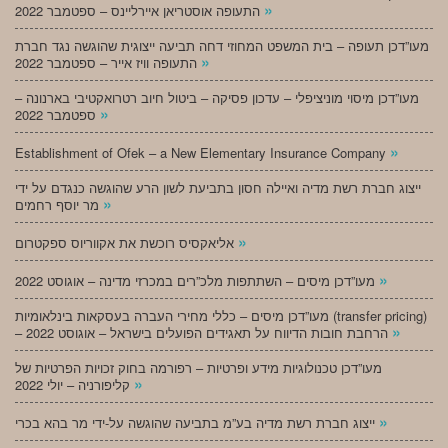
»
התעופה אוסטריאן איירליינס – ספטמבר 2022
מעו”דכן תעופה – בית המשפט המחוזי דחה תביעה ייצוגית שהוגשה נגד חברת
»
התעופה וויז אייר – ספטמבר 2022
מעו”דכן מיסוי מוניציפלי – עדכון פסיקה – ביטול חיוב רטרואקטיבי בארנונה –
»
ספטמבר 2022
»
Establishment of Ofek – a New Elementary Insurance Company
ייצוג חברת רשת מדיה ואיילה חסון בתביעת לשון הרע שהוגשה כנגדם על ידי
»
מר יוסף רחמים
»
אליאקסיס רוכשת את אקווריוס ספקטרום
»
מעו”דכן מיסים – השתתפות מלכ”רים במכרזי מדינה – אוגוסט 2022
מעו”דכן מיסים – כללי מחירי העברה בעסקאות בינלאומיות (transfer pricing)
»
– הרחבת חובות הדיווח על תאגידים הפועלים בישראל – אוגוסט 2022
מעו”דכן טכנולוגיות מידע ופרטיות – רפורמה בחוק זכויות הפרטיות של
»
קליפורניה – יולי 2022
»
ייצוג חברת רשת מדיה בע”מ בתביעה שהוגשה על-ידי מר בהא בכרי