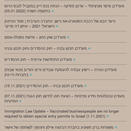
מעו”דכן מיסוי מוניציפלי – עדכון פסיקה – הנחת נכס ריק במקביל לנכס הרוס
»
בתקופה השניה (03.01.2022)
היעד הבא של רכבת הסטארט-אפ ניישן: החברה הערבית | ספר ההייטק
»
הישראלי 2021 – עיתון דה מרקר
»
מעו”דכן שוק ההון – פרשת נסטלה-אסם
»
מעו”דכן תכנון ובניה – חוק ההסדרים וחוק תכנון ובניה
»
מעו”דכן התחדשות עירונית – חוק ההסדרים
מעו”דכן הגירה – רישיון עבודה להעסקת עובדים זרים יהודים (זכאי שבות)
»
בחברות היי-טק
»
מעו”דכן תכנון ובניה – חוק ההסדרים (15.11.2021)
(07.11.2021) מעודכן טכנולוגיות מידע ופרטיות – הצעת חוק לתיקון חוק הגנת
»
הפרטיות
Immigration Law Update – Vaccinated businesspeople are no longer
»
required to obtain special entry permits to Israel (1.11.2021)
»
משפחת ברק תשקיע בחברת הביטוח איילון ותהפוך לשותפה של ווישור