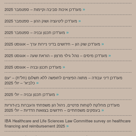
»
מעו”דכן איכות סביבה וקיימות – ספטמבר 2025
»
מעו”דכן ליטיגציה ושוק ההון – ספטמבר 2025
»
מעו”דכן תכנון ובניה – ספטמבר 2025
»
מעו”דכן שוק הון – חידושים בדיני ניירות ערך – אוגוסט 2025
»
מעו”דכן מיסים – נוהל גילוי מרצון – הוראת שעה – אוגוסט 2025
»
מעו”דכן תכנון ובניה – אוגוסט 2025
מעו”דכן דיני עבודה – מתווה הפיצויים לחופשה ללא תשלום (חל”ת) – “עם
»
כלביא” – יולי 2025
»
מעו”דכן תכנון ובניה – יולי 2025
מעו”דכן מחלקת לקוחות פרטיים, ניהול הון משפחתי והעברות בין-דוריות
»
בעסקים משפחתיים – חידושים בצוואות הדדיות – יולי 2025
IBA Healthcare and Life Sciences Law Committee survey on healthcare
»
financing and reimbursement 2025