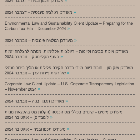
מעו”דכן תכנון ובניה – דצמבר 2024
»
מעו”דכן רגולציה פיננסית – דצמבר 2024
Environmental Law and Sustainability Client Update – Preparing for the
»
Carbon Tax Era – December 2024
»
מעו”דכן רגולציה פיננסית – נובמבר 2024
מעו”דכן איכות סביבה וקיימות – רגולציות אקלימיות: מפתח להצלחה יזמית
»
בענף הקליימטק – נובמבר 2024
מעו”דכן שוק הון – חובת דיווח מיידי בדבר חקירה פלילית או הליך בירור מנהלי
»
של רשות ניירות ערך – נובמבר 2024
Corporate Law Client Update – U.S. Corporate Transparency Legislation
»
– November 2024
»
מעו”דכן תכנון ובניה – נובמבר 2024
מעו”דכן מיסים – שינויים בכללי מס הכנסה (הקלות מס בהקצאת מניות
»
לעובדים) – אוקטובר 2024
»
מעו”דכן תכנון ובניה – אוקטובר 2024
Environmental Law and Sustainability Client Update – Climate