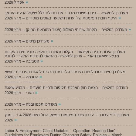
»
אפריל 2026
מעו”דכן ליטיגציה – בית המשפט מבהיר את תחולת כלל שיקול הדעת העסקי
»
והיקף חובת הנאמנות של ועדות השקעה בגופים מוסדיים – מרץ 2026
»
מעו”דכן רגולציה – תקנות שירותי תשלום (פטור מהוראות החוק) – מרץ 2026
»
מעו”דכן מיסים – מרץ 2026
מעו”דכן איכות סביבה וקיימות – הקלות זמניות ברגולציה סביבתית בעקבות
מבצע “שאגת הארי” – עדכון לתעשייה בהתאם להנחיות המשרד להגנת
»
הסביבה – מרץ 2026
מעו”דכן סייבר וטכנולוגיות מידע – גילוי דעת הרשות להגנת הפרטיות בנושא
»
הסכמה – מרץ 2026
מעו”דכן רגולציה – הצעת חוק הארכת תקופות ודחיית מועדים – מבצע שאגת
»
הארי – מרץ 2026
»
מעו”דכן תכנון ובניה – מרץ 2026
מעו”דכן דיני עבודה – עדכון שכר המינימום במשק החל מיום 1.4.2026 – מרץ
»
2026
Labor & Employment Client Updates – Operation ‘Roaring Lion’ –
Guidelines for Employers During Changing Safety Policies – March