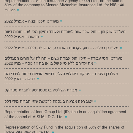
Representation of Alifim Insurance Agency (2002) Ltd., on the sale of
50% of the company to Menora Mivtachim Insurance Ltd. for NIS 140
»
million
»
מעו”דכן תכנון ובניה – אפריל 2022
מעו”דכן שוק הון – חוק שכר שווה לעובדת ולעובד (תיקון מס’ 6) – חובות דיווח
»
חדשות – אפריל 2022
»
מעו”דכן רגולציה – חוק עקרונות האסדרה, התשפ”ב-2021 – אפריל 2022
מעו”דכן יחסי עבודה – תיקון חוק עבודת נשים – תחולה על הורים המגדלים
»
את ילדיהם ללא סיוע של בן או בת זוג נוסף – מרץ 2022
מעו”דכן מיסים – פסיקת ביהמ”ש העליון בנושא הוצאות פיתוח לצרכי מס
»
רכישה – מרץ 2022
»
מכירת השליטה בגסטטנרטק לחברת מטריקס
»
ייצוג רפק אנרגיה בעסקה לרכישת שתי חברות מידי דלק
Representation of Icon Group Ltd. (iDigital) in an acquisition agreement
»
of the control of VISUAL D.G. Ltd.
Representation of Sky Fund in the acquisition of 50% of the shares of
»
Dolce Vita Way of Life Ltd.