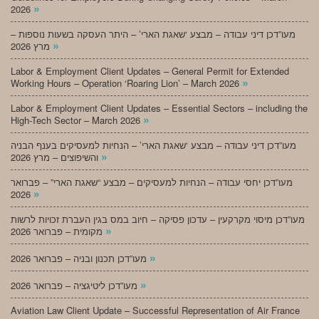
»
2026
מעו”דכן דיני עבודה – מבצע ‘שאגת הארי’ – היתר העסקה בשעות נוספות –
»
מרץ 2026
Labor & Employment Client Updates – General Permit for Extended
»
Working Hours – Operation ‘Roaring Lion’ – March 2026
Labor & Employment Client Updates – Essential Sectors – including the
»
High-Tech Sector – March 2026
מעו”דכן דיני עבודה – מבצע ‘שאגת הארי’ – הנחיות למעסיקים בענף הבניה
»
והשיפוצים – מרץ 2026
מעו”דכן יחסי עבודה – הנחיות למעסיקים – מבצע “שאגת הארי” – פברואר
»
2026
מעו”דכן מיסוי מקרקעין – עדכון פסיקה – חיוב במס בגין העברת זכויות לרשות
»
מקומית – פברואר 2026
»
מעו”דכן תכנון ובניה – פברואר 2026
»
מעו”דכן ליטיגציה – פברואר 2026
Aviation Law Client Update – Successful Representation of Air France