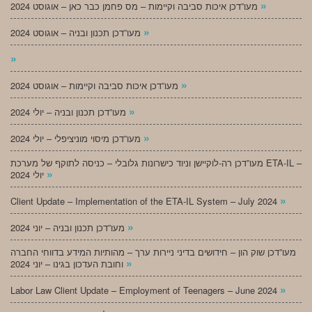
»
מעו”דכן איכות סביבה וקיימות – מס פחמן כבר כאן – אוגוסט 2024
»
מעו”דכן תכנון ובניה – אוגוסט 2024
»
»
מעו”דכן איכות סביבה וקיימות – אוגוסט 2024
»
מעו”דכן תכנון ובניה – יולי 2024
»
מעו”דכן מיסוי מוניציפלי – יולי 2024
מעו”דכן רה-לוקיישן וניוד כישרונות גלובלי – כניסה לתוקף של מערכת ETA-IL –
»
יולי 2024
»
Client Update – Implementation of the ETA-IL System – July 2024
»
מעו”דכן תכנון ובניה – יוני 2024
מעו”דכן שוק הון – חידושים בדיני ניירות ערך – מהותיות המידע בדווחי החברה
»
וחובת העדכון בגינו – יוני 2024
»
Labor Law Client Update – Employment of Teenagers – June 2024