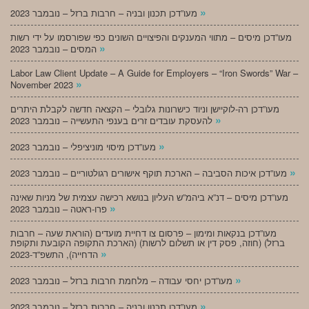
»
מעו”דכן תכנון ובניה – חרבות ברזל – נובמבר 2023
מעו”דכן מיסים – מתווי המענקים והפיצויים השונים כפי שפורסמו על ידי רשות
»
המסים – נובמבר 2023
Labor Law Client Update – A Guide for Employers – “Iron Swords” War –
»
November 2023
מעו”דכן רה-לוקיישן וניוד כישרונות גלובלי – הקצאה חדשה לקבלת היתרים
»
להעסקת עובדים זרים בענפי התעשייה – נובמבר 2023
»
מעו”דכן מיסוי מוניציפלי – נובמבר 2023
»
מעו”דכן איכות הסביבה – הארכת תוקף אישורים רגולטוריים – נובמבר 2023
מעו”דכן מיסים – דנ”א ביהמ”ש העליון בנושא רכישה עצמית של מניות שאינה
»
פרו-ראטה – נובמבר 2023
מעו”דכן בנקאות ומימון – פרסום צו דחיית מועדים (הוראת שעה – חרבות
ברזל) (חוזה, פסק דין או תשלום לרשות) (הארכת התקופה הקובעת ותקופת
»
הדחייה), התשפ”ד-2023
»
מעו”דכן יחסי עבודה – מלחמת חרבות ברזל – נובמבר 2023
»
מעו”דכן תכנון ובניה – חרבות ברזל – נובמבר 2023