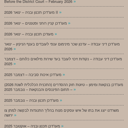
»
Before the District Court – February 2026
»
מעו”דכן תכנון ובניה – ינואר 2026 II
»
מעו”דכן קניין רוחני ופטנטים – ינואר 2026
»
מעודכן תכנון ובניה – ינואר 2026
מעו”דכן דיני עבודה – עדכון שכר מינימום ענפי לעובדים בענף הניקיון – ינואר
»
2026
מעו”דכן דיני עבודה – נקודות זיכוי לעובד בעד שירות מילואים כלוחם – דצמבר
»
2025
»
מעו”דכן איכות סביבה – דצמבר 2025
מעו”דכן בנקאות ומימון – טיוטת חוק ההסדרים (התכנית הכלכלית לשנת 2026)
»
– תחום הפיננסים והבנקאות – נובמבר 2025
»
מעו”דכן תכנון ובניה – נובמבר 2025
משרדנו ייצג את בתו של איש עסקים מנוח בהליך התנגדות לבקשה למתן צו
»
ירושה
»
מעו”דכן תכנון ובניה – אוקטובר 2025