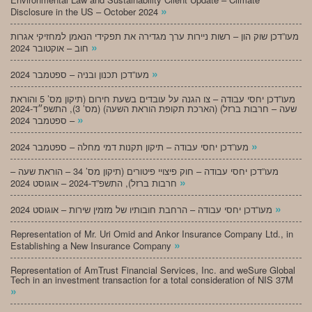
»
Disclosure in the US – October 2024
מעו”דכן שוק הון – רשות ניירות ערך מגדירה את תפקידי הנאמן למחזיקי אגרות
»
חוב – אוקטובר 2024
»
מעו”דכן תכנון ובניה – ספטמבר 2024
מעו”דכן יחסי עבודה – צו הגנה על עובדים בשעת חירום (תיקון מס’ 5 והוראת
שעה – חרבות ברזל) (הארכת תקופת הוראת השעה) (מס’ 3), התשפ״ד-2024
»
– ספטמבר 2024
»
מעו”דכן יחסי עבודה – תיקון תקנות דמי מחלה – ספטמבר 2024
מעו”דכן יחסי עבודה – חוק פיצויי פיטורים (תיקון מס’ 34 – הוראת שעה –
»
חרבות ברזל), התשפ”ד-2024 – אוגוסט 2024
»
מעו”דכן יחסי עבודה – הרחבת חובותיו של מזמין שירות – אוגוסט 2024
Representation of Mr. Uri Omid and Ankor Insurance Company Ltd., in
»
Establishing a New Insurance Company
Representation of AmTrust Financial Services, Inc. and weSure Global
Tech in an investment transaction for a total consideration of NIS 37M
»