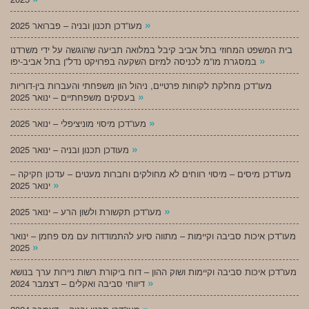
»
מעו”דכן תכנון ובניה – פברואר 2025
בית המשפט המחוזי בתל אביב קיבל במלואה תביעה שהוגשה על ידי משרדנו
»
במסגרת מו”מ לכניסה למיזם השקעה בפרויקט נדל”ן בתל אביב-יפו
מעו”דכן מחלקת לקוחות פרטיים, ניהול הון משפחתי והעברות בין-דוריות
»
בעסקים משפחתיים – ינואר 2025
»
מעו”דכן מיסוי מוניציפלי – ינואר 2025
»
מעודכן תכנון ובניה – ינואר 2025
מעו”דכן מיסים – מיסוי רווחים לא מחולקים וחברות מעטים – עדכון חקיקה –
»
ינואר 2025
»
מעו”דכן תקשורת ולשון הרע – ינואר 2025
מעו”דכן איכות סביבה וקיימות – מתווה סיוע להתמודדות עם מס פחמן – ינואר
»
2025
מעו”דכן איכות סביבה וקיימות ושוק ההון – דוח ביקורת רשות ניירות ערך בנושא
»
דיווחי סביבה ואקלים – דצמבר 2024
»