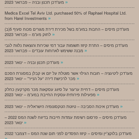
»
מעו”דכן תכנון ובניה – פברואר 2023
Medica Excel Tel Aviv Ltd. purchased 50% of Raphael Hospital Ltd.
»
from Harel Investments
מעו”דכן מיסים – החבות במע”מ בשל מכירת דירת מגורים מכוח סעיף 5(ב)
»
לחוק מע”מ – פברואר 2023
מעו”דכן מיסים – התרת קיזוז תשומות עבור דמי שכירות והוצאות נלוות לגבי
»
מבנה ששימש לארוחות עובדים – פברואר 2023
»
מעו”דכן תכנון ובניה – ינואר 2023
מעו”דכן ליטיגציה – חובות הגילוי אשר מוטלת על יזם או קבלן במסגרת הסכם
»
מכר לרכישת דירה “על הנייר” – ינואר 2023
מעו”דכן מיסים – דחיית ערעור על סיווג עסקאות מכר מקרקעין כחלק
»
מפעילות פירותית-עסקית החייבת במע”מ – ינואר 2023
»
מעו”דכן איכות הסביבה – טיוטת הטקסונומיה הישראלית – ינואר 2023
מעו”דכן מיסים – פרסום רשימת עמדות חייבות בדיווח לשנת המס 2022 –
»
ינואר 2023
מעו”דכן בלוקצ’יין ומיסים – קיזוז הפסדים לפני תום שנת המס – דצמבר 2022
»