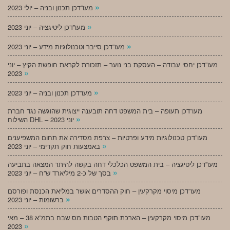
»
מעו”דכן תכנון ובניה – יולי 2023
»
מעו”דכן ליטיגציה – יוני 2023
»
מעו”דכן סייבר וטכנולוגיות מידע – יוני 2023
מעו”דכן יחסי עבודה – העסקת בני נוער – תזכורת לקראת חופשת הקיץ – יוני
»
2023
»
מעו”דכן תכנון ובניה – יוני 2023
מעו”דכן תעופה – בית המשפט דחה תובענה ייצוגית שהוגשה נגד חברת
»
השילוח DHL – יוני 2023
מעו”דכן טכנולוגיות מידע ופרטיות – צרפת מסדירה את תחום המשפיענים
»
באמצעות חוק תקדימי – יוני 2023
מעו”דכן ליטיגציה – בית המשפט הכלכלי דחה בקשה להיתר המצאה בתביעה
»
בסך של כ-2 מיליארד ש”ח – יוני 2023
מעו”דכן מיסוי מקרקעין – חוק ההסדרים אושר במליאת הכנסת ופורסם
»
ברשומות – יוני 2023
מעו”דכן מיסוי מקרקעין – הארכת תוקף הטבות מס שבח בתמ”א 38 – מאי
»
2023