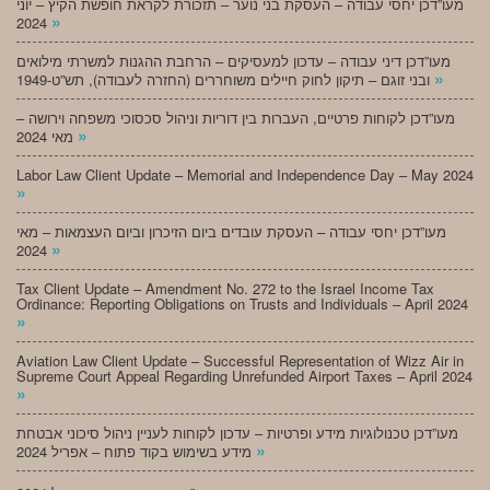
מעו”דכן יחסי עבודה – העסקת בני נוער – תזכורת לקראת חופשת הקיץ – יוני
»
2024
מעו”דכן דיני עבודה – עדכון למעסיקים – הרחבת ההגנות למשרתי מילואים
»
ובני זוגם – תיקון לחוק חיילים משוחררים (החזרה לעבודה), תש”ט-1949
מעו”דכן לקוחות פרטיים, העברות בין דוריות וניהול סכסוכי משפחה וירושה –
»
מאי 2024
Labor Law Client Update – Memorial and Independence Day – May 2024
»
מעו”דכן יחסי עבודה – העסקת עובדים ביום הזיכרון וביום העצמאות – מאי
»
2024
Tax Client Update – Amendment No. 272 to the Israel Income Tax
Ordinance: Reporting Obligations on Trusts and Individuals – April 2024
»
Aviation Law Client Update – Successful Representation of Wizz Air in
Supreme Court Appeal Regarding Unrefunded Airport Taxes – April 2024
»
מעו”דכן טכנולוגיות מידע ופרטיות – עדכון לקוחות לעניין ניהול סיכוני אבטחת
»
מידע בשימוש בקוד פתוח – אפריל 2024