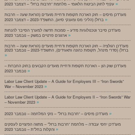
»
עקיף לחוק הביטוח הלאומי – מלחמת “חרבות ברזל” – דצמבר 2023
מעו”דכן מיסים – חוק הארכת תקופות ודחיית מועדים (הוראת שעה – חרבות
»
ברזל) (הליכי מס ומענקי סיוע), התשפ”ד-2023 – דצמבר 2023
מעו”דכן סייבר וטכנולוגיות מידע – סמכות חדשה למערך הסייבר להנחות
»
ארגונים פרטיים במשק – נובמבר 2023
מעו”דכן רגולציה – חוק הארכת תקופות ודחיית מועדים (הוראת שעה – חרבות
ברזל) (סדרי מינהל, תקופות כהונה ותאגידים), התשפ”ד-2023 – נובמבר 2023
»
מעו”דכן שוק הון – הארכת תקופות ודחיית מועדים הקבועים בחוק החברות –
»
נובמבר 2023
Labor Law Client Update – A Guide for Employers III – “Iron Swords”
»
War – November 2023
Labor Law Client Update – A Guide for Employers II – “Iron Swords” War
»
– November 2023
»
מעו”דכן מיסים – “חרבות ברזל” – נזקי המלחמה – נובמבר 2023
מעו”דכן יחסי עבודה – מלחמת “חרבות ברזל” – מתווה הפיצויים לעסקים
»
והקלות בחל”ת – נובמבר 2023