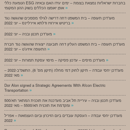
הטמעת כללי ESG בחברות ישראליות נמצאת בצומת – ימים יגידו האם ובאיזה
»
אופן יאומצו הכללים בשוק ההון המקומי
מעו”דכן תעופה – בית המשפט דחה דרישה לגילוי מסמכים שהוגשה נגד
»
בריטיש איירוויז ודלתא איירליינס – יוני 2022
»
מעו”דכן תכנון ובניה – יוני 2022
מעו”דכן תעופה – בית המשפט העליון דחה תובענה ייצוגית שהוגשה נגד חברת
»
התעופה איזיג’ט – יוני 2022
»
מעו”דכן מיסים – עדכון פסיקה – מיסוי עסקת תמורות – יוני 2022
מעו”דכן יחסי עבודה – תיקון לחוק דמי מחלה (תיקון מס’ 6), התשפ”ב-2022 –
»
מאי 2022
Dor Alon signed a Strategic Agreements With Afcon Electric
»
Transportation
מעו”דכן תכנון ובניה – עיריית תל אביב מעדכנת את תוכנית המתאר תא/500
»
ומקדמת את תוכנית תא/5500 – מאי 2022
מעו”דכן יחסי עבודה – העסקת עובדים ביום הזיכרון וביום העצמאות – אפריל
»
2022