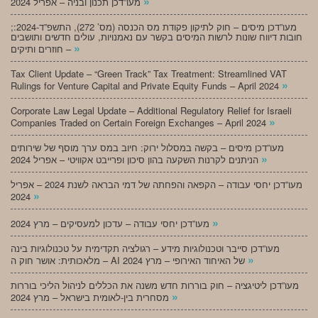
»
מעו”דכן תכנון ובניה – אפריל 2024
;מעו”דכן מיסים – חוק לתיקון פקודת מס הכנסה (מס’ 272), התשפ”ד-2024:
חובות דיווח שונות לרשות המיסים בקשר עם נאמנויות, עולים חדשים ותושבים
»
חוזרים ותיקים –
Tax Client Update – “Green Track” Tax Treatment: Streamlined VAT
»
Rulings for Venture Capital and Private Equity Funds – April 2024
Corporate Law Legal Update – Additional Regulatory Relief for Israeli
»
Companies Traded on Certain Foreign Exchanges – April 2024
מעו”דכן מיסים – בקשה במסלול ירוק: חיוב במס ערך מוסף של שירותים
»
הניתנים לקרנות השקעה בהון סיכון ופרייבט אקוויטי – אפריל 2024
מעו”דכן יחסי עבודה – הקפאה והפחתה של דמי הבראה לשנת 2024 – אפריל
»
2024
»
מעו”דכן יחסי עבודה – עדכון למעסיקים – מרץ 2024
מעו”דכן סייבר וטכנולוגיות מידע – רגולציה תקדימית על טכנולוגיות בינה
»
מלאכותית: אושר חוק ה – AI של האיחוד האירופי – מרץ 2024
מעו”דכן ליטיגציה – חוק בוררות חדש משנה את הכללים לניהול הליכי בוררות
»
מסחרית בין-לאומית בישראל – מרץ 2024