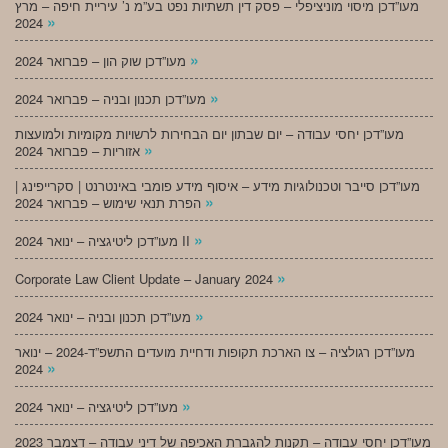
מעו”דכן מיסוי מוניציפלי – פסק דין תשתיות נפט בע”מ נ’ עיריית חיפה – מרץ
»
2024
»
מעו”דכן שוק הון – פברואר 2024
»
מעו”דכן תכנון ובניה – פברואר 2024
מעו”דכן יחסי עבודה – יום שבתון יום הבחירות לרשויות מקומיות ולמועצות
»
אזוריות – פברואר 2024
מעו”דכן סייבר וטכנולוגיות מידע – איסוף מידע פומבי באינטרנט | סקרייפינג |
»
הפרת תנאי שימוש – פברואר 2024
»
מעו”דכן ליטיגציה – ינואר 2024 II
»
Corporate Law Client Update – January 2024
»
מעו”דכן תכנון ובניה – ינואר 2024
מעו”דכן רגולציה – צו הארכת תקופות ודחיית מועדים התשפ”ד-2024 – ינואר
»
2024
»
מעו”דכן ליטיגציה – ינואר 2024
מעו”דכן יחסי עבודה – תקנות להגברת האכיפה של דיני עבודה – דצמבר 2023