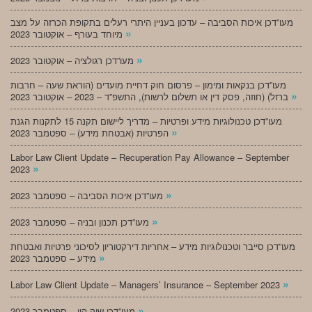
מעו”דכן איכות הסביבה – עדכון בעניין היתרי רעלים בתקופת הכרזה על מצב
»
מיוחד בעורף – אוקטובר 2023
»
מעו”דכן רגולציה – אוקטובר 2023
מעו”דכן בנקאות ומימון – פרסום חוק דחיית מועדים (הוראת שעה – חרבות
»
ברזל) (חוזה, פסק דין או תשלום לרשות), התשפ”ד – 2023 – אוקטובר 2023
מעו”דכן טכנולוגיות מידע ופרטיות – מדריך ליישום תקנה 15 לתקנות הגנת
»
הפרטיות (אבטחת מידע) – ספטמבר 2023
Labor Law Client Update – Recuperation Pay Allowance – September
»
2023
»
מעו”דכן איכות הסביבה – ספטמבר 2023
»
מעו”דכן תכנון ובניה – ספטמבר 2023
מעו”דכן סייבר וטכנולוגיות מידע – אחריות דירקטוריון לסיכוני פרטיות ואבטחת
»
מידע – ספטמבר 2023
»
Labor Law Client Update – Managers’ Insurance – September 2023
»
מעו”דכן שוק הון – ספטמבר 2023