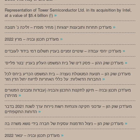
Representation of Tower Semiconductor Ltd. in its acquisition by Intel,
»
at a value of $5.4 billion (!)
»
מעו”דכן תחרות ותובענות ייצוגיות | מחיר מופרז – זליכה נ’ תנובה
»
מעו”דכן תכנון ובניה – מרץ 2022
»
מעו”דכן יחסי עבודה – שינויים זמניים בעניין תשלום דמי בידוד לעובדים
»
‘מעו”דכן שוק ההון – פסק דינו של בית המשפט העליון בעניין ‘בטר פלייס
מעו”דכן שוק הון – תנועת המטוטלת נעצרה – בית המשפט הכריע ביחס לכל
»
החברות הדואליות: על כללי האחריות לדיווח יחול הדין הזר
מעו”דכן תכנון ובניה – תיקון לתקנות התכנון והבניה (עבודות ומבנים הפטורים
»
מהיתר)
מעו”דכן שוק הון – עדכוני חקיקה והנחיות רשות ניירות ערך לשנת 2021 בדבר
»
הדוחות התקופתיים
»
מעו”דכן שוק הון – ניצול הזדמנות עסקית של חברה בידי נושא משרה בה
»
מעו”דכן תכנון ובניה – ינואר 2022