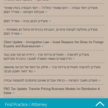
מעו”דכן יחסי עבודה – ‘היום שאחרי החל”ת’ – יחסי העבודה בעידן שאחרי
»
מגבלות הקורונה – אפריל 2021
»
מעו”דכן תכנון ובניה – אפריל 2021
מעו”דכן מחלקת לקוחות פרטיים, העברות בין-דוריות וניהול הון משפחתי –
»
אפריל 2021
Client Update – Immigration Law – Israel Reopens the Skies for Foreign
»
Experts and Businessmen
מעו”דכן ליטיגציה – תאגידים וניירות ערך – דחיית תביעת ענק כנגד
»
הדירקטורים ונושאי המשרה לשעבר בחברת סקיילקס
מעו”דכן ליטיגציה תאגידים וניירות ערך – סילוק על הסף של תביעה שהוגשה
»
נגד רואה חשבון מבקר
»
מעודכן משבר הקורונה – כניסת עובדים שאינם מחוסנים למקומות עבודה
FBC Tax Update: Transfer Pricing Business Models for Distribution &
»
Sales
»
מעו”דכן תכנון ובניה – מרץ 2021
Find Practice / Attorney