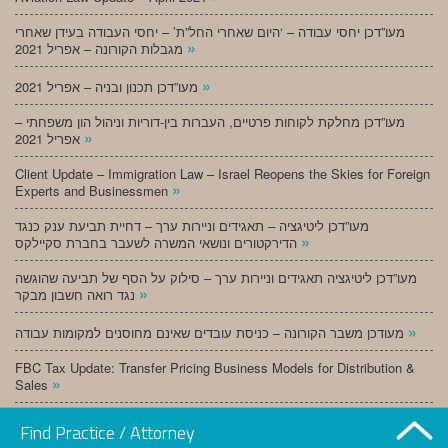
מעו”דכן יחסי עבודה – ‘היום שאחרי החל”ת’ – יחסי העבודה בעידן שאחרי
»
מגבלות הקורונה – אפריל 2021
»
מעו”דכן תכנון ובניה – אפריל 2021
מעו”דכן מחלקת לקוחות פרטיים, העברות בין-דוריות וניהול הון משפחתי –
»
אפריל 2021
Client Update – Immigration Law – Israel Reopens the Skies for Foreign
»
Experts and Businessmen
מעו”דכן ליטיגציה – תאגידים וניירות ערך – דחיית תביעת ענק כנגד
»
הדירקטורים ונושאי המשרה לשעבר בחברת סקיילקס
מעו”דכן ליטיגציה תאגידים וניירות ערך – סילוק על הסף של תביעה שהוגשה
»
נגד רואה חשבון מבקר
»
מעודכן משבר הקורונה – כניסת עובדים שאינם מחוסנים למקומות עבודה
FBC Tax Update: Transfer Pricing Business Models for Distribution &
»
Sales
»
מעו”דכן תכנון ובניה – מרץ 2021
Find Practice / Attorney