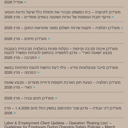
»
אפריל 2026
מעו”דכן ליטיגציה – בית המשפט מבהיר את תחולת כלל שיקול הדעת העסקי
»
והיקף חובת הנאמנות של ועדות השקעה בגופים מוסדיים – מרץ 2026
»
מעו”דכן רגולציה – תקנות שירותי תשלום (פטור מהוראות החוק) – מרץ 2026
»
מעו”דכן מיסים – מרץ 2026
מעו”דכן איכות סביבה וקיימות – הקלות זמניות ברגולציה סביבתית בעקבות
מבצע “שאגת הארי” – עדכון לתעשייה בהתאם להנחיות המשרד להגנת
»
הסביבה – מרץ 2026
מעו”דכן סייבר וטכנולוגיות מידע – גילוי דעת הרשות להגנת הפרטיות בנושא
»
הסכמה – מרץ 2026
מעו”דכן רגולציה – הצעת חוק הארכת תקופות ודחיית מועדים – מבצע שאגת
»
הארי – מרץ 2026
»
מעו”דכן תכנון ובניה – מרץ 2026
מעו”דכן דיני עבודה – עדכון שכר המינימום במשק החל מיום 1.4.2026 – מרץ
»
2026
Labor & Employment Client Updates – Operation ‘Roaring Lion’ –
Guidelines for Employers During Changing Safety Policies – March