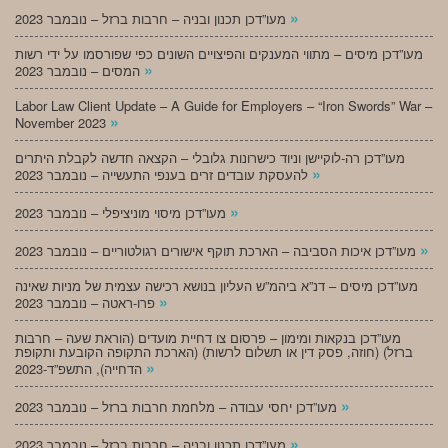
»
מעו”דכן תכנון ובניה – חרבות ברזל – נובמבר 2023
מעו”דכן מיסים – מתווי המענקים והפיצויים השונים כפי שפורסמו על ידי רשות
»
המסים – נובמבר 2023
Labor Law Client Update – A Guide for Employers – “Iron Swords” War –
»
November 2023
מעו”דכן רה-לוקיישן וניוד כישרונות גלובלי – הקצאה חדשה לקבלת היתרים
»
להעסקת עובדים זרים בענפי התעשייה – נובמבר 2023
»
מעו”דכן מיסוי מוניציפלי – נובמבר 2023
»
מעו”דכן איכות הסביבה – הארכת תוקף אישורים רגולטוריים – נובמבר 2023
מעו”דכן מיסים – דנ”א ביהמ”ש העליון בנושא רכישה עצמית של מניות שאינה
»
פרו-ראטה – נובמבר 2023
מעו”דכן בנקאות ומימון – פרסום צו דחיית מועדים (הוראת שעה – חרבות
ברזל) (חוזה, פסק דין או תשלום לרשות) (הארכת התקופה הקובעת ותקופת
»
הדחייה), התשפ”ד-2023
»
מעו”דכן יחסי עבודה – מלחמת חרבות ברזל – נובמבר 2023
»
מעו”דכן תכנון ובניה – חרבות ברזל – נובמבר 2023