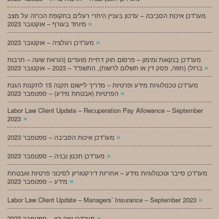
מעו”דכן איכות הסביבה – עדכון בעניין היתרי רעלים בתקופת הכרזה על מצב
»
מיוחד בעורף – אוקטובר 2023
»
מעו”דכן רגולציה – אוקטובר 2023
מעו”דכן בנקאות ומימון – פרסום חוק דחיית מועדים (הוראת שעה – חרבות
»
ברזל) (חוזה, פסק דין או תשלום לרשות), התשפ”ד – 2023 – אוקטובר 2023
מעו”דכן טכנולוגיות מידע ופרטיות – מדריך ליישום תקנה 15 לתקנות הגנת
»
הפרטיות (אבטחת מידע) – ספטמבר 2023
Labor Law Client Update – Recuperation Pay Allowance – September
»
2023
»
מעו”דכן איכות הסביבה – ספטמבר 2023
»
מעו”דכן תכנון ובניה – ספטמבר 2023
מעו”דכן סייבר וטכנולוגיות מידע – אחריות דירקטוריון לסיכוני פרטיות ואבטחת
»
מידע – ספטמבר 2023
»
Labor Law Client Update – Managers’ Insurance – September 2023
»
מעו”דכן שוק הון – ספטמבר 2023