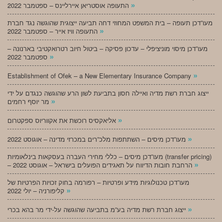
»
התעופה אוסטריאן איירליינס – ספטמבר 2022
מעו”דכן תעופה – בית המשפט המחוזי דחה תביעה ייצוגית שהוגשה נגד חברת
»
התעופה וויז אייר – ספטמבר 2022
מעו”דכן מיסוי מוניציפלי – עדכון פסיקה – ביטול חיוב רטרואקטיבי בארנונה –
»
ספטמבר 2022
»
Establishment of Ofek – a New Elementary Insurance Company
ייצוג חברת רשת מדיה ואיילה חסון בתביעת לשון הרע שהוגשה כנגדם על ידי
»
מר יוסף רחמים
»
אליאקסיס רוכשת את אקווריוס ספקטרום
»
מעו”דכן מיסים – השתתפות מלכ”רים במכרזי מדינה – אוגוסט 2022
מעו”דכן מיסים – כללי מחירי העברה בעסקאות בינלאומיות (transfer pricing)
»
– הרחבת חובות הדיווח על תאגידים הפועלים בישראל – אוגוסט 2022
מעו”דכן טכנולוגיות מידע ופרטיות – רפורמה בחוק זכויות הפרטיות של
»
קליפורניה – יולי 2022
»
ייצוג חברת רשת מדיה בע”מ בתביעה שהוגשה על-ידי מר בהא בכרי