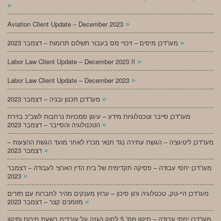
»
»
Aviation Client Update – December 2023
»
מעו”דכן מיסים – זיכויי מס בעבור תשלום תרומות – דצמבר 2023
»
Labor Law Client Update – December 2023 II
»
Labor Law Client Update – December 2023
»
מעו”דכן תכנון ובניה – דצמבר 2023
מעו”דכן סייבר וטכנולוגיות מידע – עיגון סמכויות נרחבות לשב”כ בזירת
»
הטכנולוגיה והסייבר – דצמבר 2023
מעו”דכן ליטיגציה – הגשת עתירה נגד תנאי מכרז לאחר מועד הגשת ההצעות –
»
דצמבר 2023
מעו”דכן יחסי עבודה – פסיקה תקדימית של בית הדין הארצי לעבודה – דצמבר
»
2023
מעו”דכן היי-טק, טכנולוגיה והון סיכון – ערוץ מענקים מהיר לחברות עם תזרים
»
מזומנים קצר – דצמבר 2023
מעו”דכן יחסי עבודה – תיקון מס’ 5 לחוק הגנה על עובדים בשעת חירום ותיקון