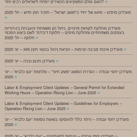
»
האם עולם המשקיעים הכשירים ייפתח לישראלים רבים יותר?
מעו”דכן מיסים – סיווגו של יחיד כ”תושב ישראל” – תזכיר חוק חדש – יולי 2025
»
מעו”דכן מחלקת לקוחות פרטיים, ניהול הון משפחתי והעברות בין-דוריות
בעסקים משפחתיים ומחלקת מיסים – חלוקת דיבידנד לשם ביצוע הסכמי
»
חלוקה – יולי 2025
»
מעו”דכן איכות סביבה וקיימות – הוראת ניהול בנקאי תקין 345 – יוני 2025
»
מעו”דכן תכנון ובניה – יוני 2025
מעו”דכן יחסי עבודה – הגדרת המושג “משק חיוני” – מלחמת “עם כלביא” – יוני
»
2025
Labor & Employment Client Updates – General Permit for Extended
»
Working Hours – Operation Rising Lion – June 2025
Labor & Employment Client Updates – Guidelines for Employers –
»
Operation Rising Lion – June 2025
מעו”דכן יחסי עבודה – היתר כללי להעסקה בשעות נוספות “עם כלביא” – יוני
»
2025
»
מעו”דכן יחסי עבודה – הנחיות למעסיקים – “עם כלביא” – יוני 2025