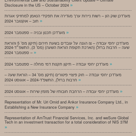
»
Disclosure in the US – October 2024
מעו”דכן שוק הון – רשות ניירות ערך מגדירה את תפקידי הנאמן למחזיקי אגרות
»
חוב – אוקטובר 2024
»
מעו”דכן תכנון ובניה – ספטמבר 2024
מעו”דכן יחסי עבודה – צו הגנה על עובדים בשעת חירום (תיקון מס’ 5 והוראת
שעה – חרבות ברזל) (הארכת תקופת הוראת השעה) (מס’ 3), התשפ״ד-2024
»
– ספטמבר 2024
»
מעו”דכן יחסי עבודה – תיקון תקנות דמי מחלה – ספטמבר 2024
מעו”דכן יחסי עבודה – חוק פיצויי פיטורים (תיקון מס’ 34 – הוראת שעה –
»
חרבות ברזל), התשפ”ד-2024 – אוגוסט 2024
»
מעו”דכן יחסי עבודה – הרחבת חובותיו של מזמין שירות – אוגוסט 2024
Representation of Mr. Uri Omid and Ankor Insurance Company Ltd., in
»
Establishing a New Insurance Company
Representation of AmTrust Financial Services, Inc. and weSure Global
Tech in an investment transaction for a total consideration of NIS 37M
»