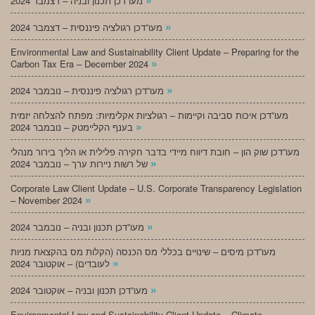
מעו”דכן תכנון ובניה – דצמבר 2024
»
מעו”דכן רגולציה פיננסית – דצמבר 2024
Environmental Law and Sustainability Client Update – Preparing for the
»
Carbon Tax Era – December 2024
»
מעו”דכן רגולציה פיננסית – נובמבר 2024
מעו”דכן איכות סביבה וקיימות – רגולציות אקלימיות: מפתח להצלחה יזמית
»
בענף הקליימטק – נובמבר 2024
מעו”דכן שוק הון – חובת דיווח מיידי בדבר חקירה פלילית או הליך בירור מנהלי
»
של רשות ניירות ערך – נובמבר 2024
Corporate Law Client Update – U.S. Corporate Transparency Legislation
»
– November 2024
»
מעו”דכן תכנון ובניה – נובמבר 2024
מעו”דכן מיסים – שינויים בכללי מס הכנסה (הקלות מס בהקצאת מניות
»
לעובדים) – אוקטובר 2024
»
מעו”דכן תכנון ובניה – אוקטובר 2024
Environmental Law and Sustainability Client Update – Climate