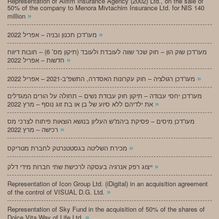
Representation of Alifim Insurance Agency (2002) Ltd., on the sale of
50% of the company to Menora Mivtachim Insurance Ltd. for NIS 140
»
million
»
מעו”דכן תכנון ובניה – אפריל 2022
מעו”דכן שוק הון – חוק שכר שווה לעובדת ולעובד (תיקון מס’ 6) – חובות דיווח
»
חדשות – אפריל 2022
»
מעו”דכן רגולציה – חוק עקרונות האסדרה, התשפ”ב-2021 – אפריל 2022
מעו”דכן יחסי עבודה – תיקון חוק עבודת נשים – תחולה על הורים המגדלים
»
את ילדיהם ללא סיוע של בן או בת זוג נוסף – מרץ 2022
מעו”דכן מיסים – פסיקת ביהמ”ש העליון בנושא הוצאות פיתוח לצרכי מס
»
רכישה – מרץ 2022
»
מכירת השליטה בגסטטנרטק לחברת מטריקס
»
ייצוג רפק אנרגיה בעסקה לרכישת שתי חברות מידי דלק
Representation of Icon Group Ltd. (iDigital) in an acquisition agreement
»
of the control of VISUAL D.G. Ltd.
Representation of Sky Fund in the acquisition of 50% of the shares of
»
Dolce Vita Way of Life Ltd.