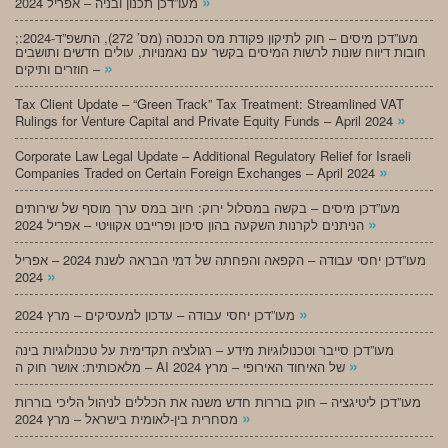
»
מעו”דכן תכנון ובניה – אפריל 2024
;מעו”דכן מיסים – חוק לתיקון פקודת מס הכנסה (מס’ 272), התשפ”ד-2024:
חובות דיווח שונות לרשות המיסים בקשר עם נאמנויות, עולים חדשים ותושבים
»
חוזרים ותיקים –
Tax Client Update – “Green Track” Tax Treatment: Streamlined VAT
»
Rulings for Venture Capital and Private Equity Funds – April 2024
Corporate Law Legal Update – Additional Regulatory Relief for Israeli
»
Companies Traded on Certain Foreign Exchanges – April 2024
מעו”דכן מיסים – בקשה במסלול ירוק: חיוב במס ערך מוסף של שירותים
»
הניתנים לקרנות השקעה בהון סיכון ופרייבט אקוויטי – אפריל 2024
מעו”דכן יחסי עבודה – הקפאה והפחתה של דמי הבראה לשנת 2024 – אפריל
»
2024
»
מעו”דכן יחסי עבודה – עדכון למעסיקים – מרץ 2024
מעו”דכן סייבר וטכנולוגיות מידע – רגולציה תקדימית על טכנולוגיות בינה
»
מלאכותית: אושר חוק ה – AI של האיחוד האירופי – מרץ 2024
מעו”דכן ליטיגציה – חוק בוררות חדש משנה את הכללים לניהול הליכי בוררות
»
מסחרית בין-לאומית בישראל – מרץ 2024