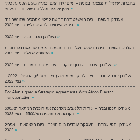
הטמעת כללי ESG בחברות ישראליות נמצאת בצומת – ימים יגידו האם ובאיזה
»
אופן יאומצו הכללים בשוק ההון המקומי
מעו”דכן תעופה – בית המשפט דחה דרישה לגילוי מסמכים שהוגשה נגד
»
בריטיש איירוויז ודלתא איירליינס – יוני 2022
»
מעו”דכן תכנון ובניה – יוני 2022
מעו”דכן תעופה – בית המשפט העליון דחה תובענה ייצוגית שהוגשה נגד חברת
»
התעופה איזיג’ט – יוני 2022
»
מעו”דכן מיסים – עדכון פסיקה – מיסוי עסקת תמורות – יוני 2022
מעו”דכן יחסי עבודה – תיקון לחוק דמי מחלה (תיקון מס’ 6), התשפ”ב-2022 –
»
מאי 2022
Dor Alon signed a Strategic Agreements With Afcon Electric
»
Transportation
מעו”דכן תכנון ובניה – עיריית תל אביב מעדכנת את תוכנית המתאר תא/500
»
ומקדמת את תוכנית תא/5500 – מאי 2022
מעו”דכן יחסי עבודה – העסקת עובדים ביום הזיכרון וביום העצמאות – אפריל
»
2022