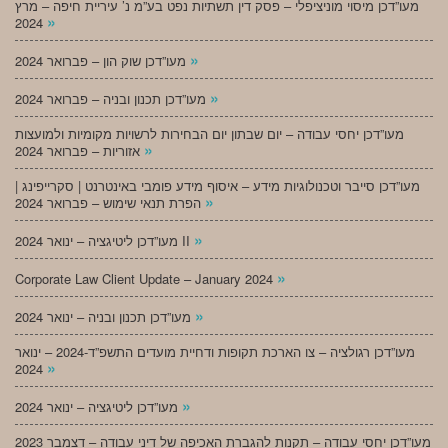
מעו”דכן מיסוי מוניציפלי – פסק דין תשתיות נפט בע”מ נ’ עיריית חיפה – מרץ
»
2024
»
מעו”דכן שוק הון – פברואר 2024
»
מעו”דכן תכנון ובניה – פברואר 2024
מעו”דכן יחסי עבודה – יום שבתון יום הבחירות לרשויות מקומיות ולמועצות
»
אזוריות – פברואר 2024
מעו”דכן סייבר וטכנולוגיות מידע – איסוף מידע פומבי באינטרנט | סקרייפינג |
»
הפרת תנאי שימוש – פברואר 2024
»
מעו”דכן ליטיגציה – ינואר 2024 II
»
Corporate Law Client Update – January 2024
»
מעו”דכן תכנון ובניה – ינואר 2024
מעו”דכן רגולציה – צו הארכת תקופות ודחיית מועדים התשפ”ד-2024 – ינואר
»
2024
»
מעו”דכן ליטיגציה – ינואר 2024
מעו”דכן יחסי עבודה – תקנות להגברת האכיפה של דיני עבודה – דצמבר 2023