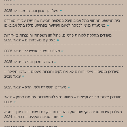
»
מעו”דכן תכנון ובניה – פברואר 2025
בית המשפט המחוזי בתל אביב קיבל במלואה תביעה שהוגשה על ידי משרדנו
»
במסגרת מו”מ לכניסה למיזם השקעה בפרויקט נדל”ן בתל אביב-יפו
מעו”דכן מחלקת לקוחות פרטיים, ניהול הון משפחתי והעברות בין-דוריות
»
בעסקים משפחתיים – ינואר 2025
»
מעו”דכן מיסוי מוניציפלי – ינואר 2025
»
מעודכן תכנון ובניה – ינואר 2025
מעו”דכן מיסים – מיסוי רווחים לא מחולקים וחברות מעטים – עדכון חקיקה –
»
ינואר 2025
»
מעו”דכן תקשורת ולשון הרע – ינואר 2025
מעו”דכן איכות סביבה וקיימות – מתווה סיוע להתמודדות עם מס פחמן – ינואר
»
2025
מעו”דכן איכות סביבה וקיימות ושוק ההון – דוח ביקורת רשות ניירות ערך בנושא
»
דיווחי סביבה ואקלים – דצמבר 2024
»