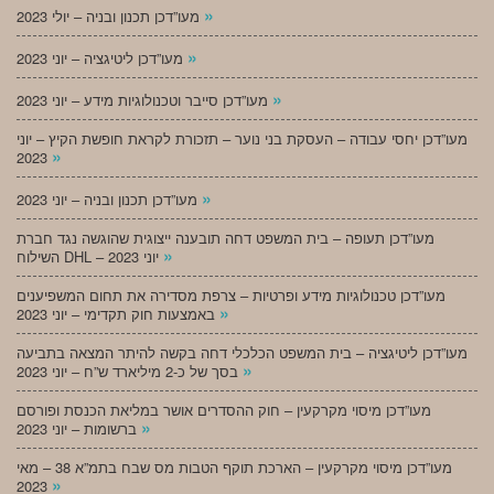
»
מעו”דכן תכנון ובניה – יולי 2023
»
מעו”דכן ליטיגציה – יוני 2023
»
מעו”דכן סייבר וטכנולוגיות מידע – יוני 2023
מעו”דכן יחסי עבודה – העסקת בני נוער – תזכורת לקראת חופשת הקיץ – יוני
»
2023
»
מעו”דכן תכנון ובניה – יוני 2023
מעו”דכן תעופה – בית המשפט דחה תובענה ייצוגית שהוגשה נגד חברת
»
השילוח DHL – יוני 2023
מעו”דכן טכנולוגיות מידע ופרטיות – צרפת מסדירה את תחום המשפיענים
»
באמצעות חוק תקדימי – יוני 2023
מעו”דכן ליטיגציה – בית המשפט הכלכלי דחה בקשה להיתר המצאה בתביעה
»
בסך של כ-2 מיליארד ש”ח – יוני 2023
מעו”דכן מיסוי מקרקעין – חוק ההסדרים אושר במליאת הכנסת ופורסם
»
ברשומות – יוני 2023
מעו”דכן מיסוי מקרקעין – הארכת תוקף הטבות מס שבח בתמ”א 38 – מאי
»
2023