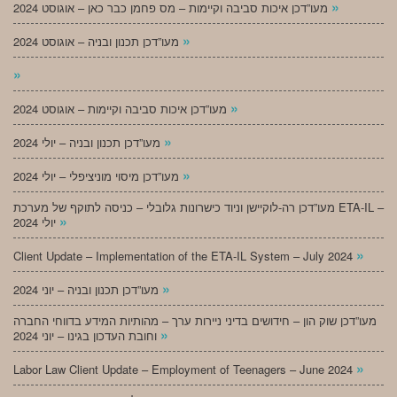
»
מעו”דכן איכות סביבה וקיימות – מס פחמן כבר כאן – אוגוסט 2024
»
מעו”דכן תכנון ובניה – אוגוסט 2024
»
»
מעו”דכן איכות סביבה וקיימות – אוגוסט 2024
»
מעו”דכן תכנון ובניה – יולי 2024
»
מעו”דכן מיסוי מוניציפלי – יולי 2024
מעו”דכן רה-לוקיישן וניוד כישרונות גלובלי – כניסה לתוקף של מערכת ETA-IL –
»
יולי 2024
»
Client Update – Implementation of the ETA-IL System – July 2024
»
מעו”דכן תכנון ובניה – יוני 2024
מעו”דכן שוק הון – חידושים בדיני ניירות ערך – מהותיות המידע בדווחי החברה
»
וחובת העדכון בגינו – יוני 2024
»
Labor Law Client Update – Employment of Teenagers – June 2024