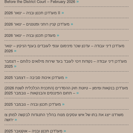
»
Before the District Court – February 2026
»
מעו”דכן תכנון ובניה – ינואר 2026 II
»
מעו”דכן קניין רוחני ופטנטים – ינואר 2026
»
מעודכן תכנון ובניה – ינואר 2026
מעו”דכן דיני עבודה – עדכון שכר מינימום ענפי לעובדים בענף הניקיון – ינואר
»
2026
מעו”דכן דיני עבודה – נקודות זיכוי לעובד בעד שירות מילואים כלוחם – דצמבר
»
2025
»
מעו”דכן איכות סביבה – דצמבר 2025
מעו”דכן בנקאות ומימון – טיוטת חוק ההסדרים (התכנית הכלכלית לשנת 2026)
»
– תחום הפיננסים והבנקאות – נובמבר 2025
»
מעו”דכן תכנון ובניה – נובמבר 2025
משרדנו ייצג את בתו של איש עסקים מנוח בהליך התנגדות לבקשה למתן צו
»
ירושה
»
מעו”דכן תכנון ובניה – אוקטובר 2025