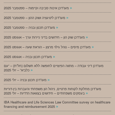
»
מעו”דכן איכות סביבה וקיימות – ספטמבר 2025
»
מעו”דכן ליטיגציה ושוק ההון – ספטמבר 2025
»
מעו”דכן תכנון ובניה – ספטמבר 2025
»
מעו”דכן שוק הון – חידושים בדיני ניירות ערך – אוגוסט 2025
»
מעו”דכן מיסים – נוהל גילוי מרצון – הוראת שעה – אוגוסט 2025
»
מעו”דכן תכנון ובניה – אוגוסט 2025
מעו”דכן דיני עבודה – מתווה הפיצויים לחופשה ללא תשלום (חל”ת) – “עם
»
כלביא” – יולי 2025
»
מעו”דכן תכנון ובניה – יולי 2025
מעו”דכן מחלקת לקוחות פרטיים, ניהול הון משפחתי והעברות בין-דוריות
»
בעסקים משפחתיים – חידושים בצוואות הדדיות – יולי 2025
IBA Healthcare and Life Sciences Law Committee survey on healthcare
»
financing and reimbursement 2025