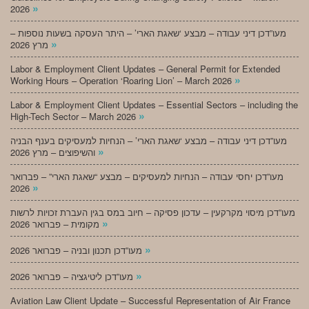
»
2026
מעו”דכן דיני עבודה – מבצע ‘שאגת הארי’ – היתר העסקה בשעות נוספות –
»
מרץ 2026
Labor & Employment Client Updates – General Permit for Extended
»
Working Hours – Operation ‘Roaring Lion’ – March 2026
Labor & Employment Client Updates – Essential Sectors – including the
»
High-Tech Sector – March 2026
מעו”דכן דיני עבודה – מבצע ‘שאגת הארי’ – הנחיות למעסיקים בענף הבניה
»
והשיפוצים – מרץ 2026
מעו”דכן יחסי עבודה – הנחיות למעסיקים – מבצע “שאגת הארי” – פברואר
»
2026
מעו”דכן מיסוי מקרקעין – עדכון פסיקה – חיוב במס בגין העברת זכויות לרשות
»
מקומית – פברואר 2026
»
מעו”דכן תכנון ובניה – פברואר 2026
»
מעו”דכן ליטיגציה – פברואר 2026
Aviation Law Client Update – Successful Representation of Air France