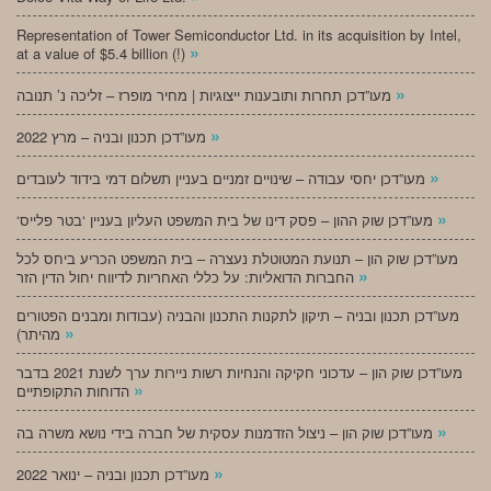
Representation of Tower Semiconductor Ltd. in its acquisition by Intel,
»
at a value of $5.4 billion (!)
»
מעו”דכן תחרות ותובענות ייצוגיות | מחיר מופרז – זליכה נ’ תנובה
»
מעו”דכן תכנון ובניה – מרץ 2022
»
מעו”דכן יחסי עבודה – שינויים זמניים בעניין תשלום דמי בידוד לעובדים
»
‘מעו”דכן שוק ההון – פסק דינו של בית המשפט העליון בעניין ‘בטר פלייס
מעו”דכן שוק הון – תנועת המטוטלת נעצרה – בית המשפט הכריע ביחס לכל
»
החברות הדואליות: על כללי האחריות לדיווח יחול הדין הזר
מעו”דכן תכנון ובניה – תיקון לתקנות התכנון והבניה (עבודות ומבנים הפטורים
»
מהיתר)
מעו”דכן שוק הון – עדכוני חקיקה והנחיות רשות ניירות ערך לשנת 2021 בדבר
»
הדוחות התקופתיים
»
מעו”דכן שוק הון – ניצול הזדמנות עסקית של חברה בידי נושא משרה בה
»
מעו”דכן תכנון ובניה – ינואר 2022