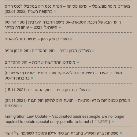
מעו”דכן מיסוי מוניציפלי – עדכון פסיקה – הנחת נכס ריק במקביל לנכס הרוס
»
בתקופה השניה (03.01.2022)
היעד הבא של רכבת הסטארט-אפ ניישן: החברה הערבית | ספר ההייטק
»
הישראלי 2021 – עיתון דה מרקר
»
מעו”דכן שוק ההון – פרשת נסטלה-אסם
»
מעו”דכן תכנון ובניה – חוק ההסדרים וחוק תכנון ובניה
»
מעו”דכן התחדשות עירונית – חוק ההסדרים
מעו”דכן הגירה – רישיון עבודה להעסקת עובדים זרים יהודים (זכאי שבות)
»
בחברות היי-טק
»
מעו”דכן תכנון ובניה – חוק ההסדרים (15.11.2021)
(07.11.2021) מעודכן טכנולוגיות מידע ופרטיות – הצעת חוק לתיקון חוק הגנת
»
הפרטיות
Immigration Law Update – Vaccinated businesspeople are no longer
»
required to obtain special entry permits to Israel (1.11.2021)
»
משפחת ברק תשקיע בחברת הביטוח איילון ותהפוך לשותפה של ווישור