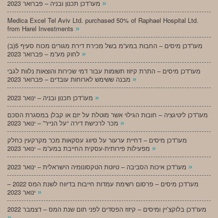
»
מעו”דכן תכנון ובניה – פברואר 2023
Medica Excel Tel Aviv Ltd. purchased 50% of Raphael Hospital Ltd.
»
from Harel Investments
מעו”דכן מיסים – החבות במע”מ בשל מכירת דירת מגורים מכוח סעיף 5(ב)
»
לחוק מע”מ – פברואר 2023
מעו”דכן מיסים – התרת קיזוז תשומות עבור דמי שכירות והוצאות נלוות לגבי
»
מבנה ששימש לארוחות עובדים – פברואר 2023
»
מעו”דכן תכנון ובניה – ינואר 2023
מעו”דכן ליטיגציה – חובות הגילוי אשר מוטלת על יזם או קבלן במסגרת הסכם
»
מכר לרכישת דירה “על הנייר” – ינואר 2023
מעו”דכן מיסים – דחיית ערעור על סיווג עסקאות מכר מקרקעין כחלק
»
מפעילות פירותית-עסקית החייבת במע”מ – ינואר 2023
»
מעו”דכן איכות הסביבה – טיוטת הטקסונומיה הישראלית – ינואר 2023
מעו”דכן מיסים – פרסום רשימת עמדות חייבות בדיווח לשנת המס 2022 –
»
ינואר 2023
מעו”דכן בלוקצ’יין ומיסים – קיזוז הפסדים לפני תום שנת המס – דצמבר 2022
»