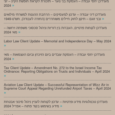
מעו”דכן יחסי עבודה – העסקת בני נוער – תזכורת לקראת חופשת הקיץ – יוני
»
2024
מעו”דכן דיני עבודה – עדכון למעסיקים – הרחבת ההגנות למשרתי מילואים
»
ובני זוגם – תיקון לחוק חיילים משוחררים (החזרה לעבודה), תש”ט-1949
מעו”דכן לקוחות פרטיים, העברות בין דוריות וניהול סכסוכי משפחה וירושה –
»
מאי 2024
Labor Law Client Update – Memorial and Independence Day – May 2024
»
מעו”דכן יחסי עבודה – העסקת עובדים ביום הזיכרון וביום העצמאות – מאי
»
2024
Tax Client Update – Amendment No. 272 to the Israel Income Tax
Ordinance: Reporting Obligations on Trusts and Individuals – April 2024
»
Aviation Law Client Update – Successful Representation of Wizz Air in
Supreme Court Appeal Regarding Unrefunded Airport Taxes – April 2024
»
מעו”דכן טכנולוגיות מידע ופרטיות – עדכון לקוחות לעניין ניהול סיכוני אבטחת
»
מידע בשימוש בקוד פתוח – אפריל 2024