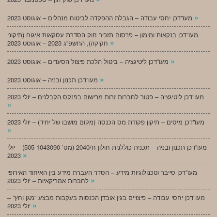
»
מעו”דכן יחסי עבודה – הגבלת ההפקדה לביטוח מנהלים – אוגוסט 2023
מעו”דכן בנקאות ומימון – פרסום תזכיר חוק הסדרת עסקאות איגוח (תיקוני
»
חקיקה), התשפ”ג 2023 – אוגוסט 2023
»
מעו”דכן ליטיגציה – ביטול הלכת פיצול הסעדים – אוגוסט 2023
»
מעו”דכן תכנון ובניה – אוגוסט 2023
מעו”דכן ליטיגציה – פטור לחברות זרות מרישום בפנקס הקבלנים – יולי 2023
»
מעו”דכן מיסים – תיקון פקודת מס הכנסה (מקום מושבו של יחיד) – יולי 2023
»
מעו”דכן תכנון ובניה – תכנית כוללנית חולון ח/2040 (מס’ 505-1043090) – יולי
»
2023
מעו”דכן סייבר וטכנולוגיות מידע – הסדר העברת מידע בין האיחוד האירופי
»
לחברות אמריקאיות – יולי 2023
מעו”דכן יחסי עבודה – פיצויים בגין אובדן הכנסות בעקבות מבצע “מגן וחץ” –
»
יולי 2023