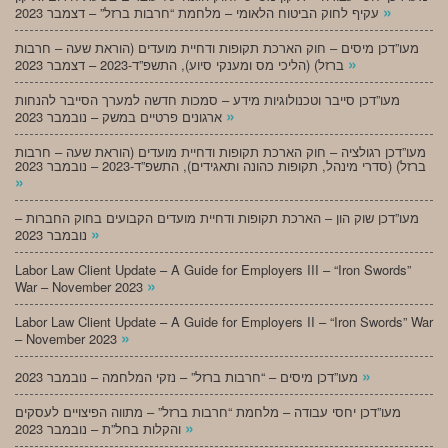
»
עקיף לחוק הביטוח הלאומי – מלחמת “חרבות ברזל” – דצמבר 2023
מעו”דכן מיסים – חוק הארכת תקופות ודחיית מועדים (הוראת שעה – חרבות
»
ברזל) (הליכי מס ומענקי סיוע), התשפ”ד-2023 – דצמבר 2023
מעו”דכן סייבר וטכנולוגיות מידע – סמכות חדשה למערך הסייבר להנחות
»
ארגונים פרטיים במשק – נובמבר 2023
מעו”דכן רגולציה – חוק הארכת תקופות ודחיית מועדים (הוראת שעה – חרבות
ברזל) (סדרי מינהל, תקופות כהונה ותאגידים), התשפ”ד-2023 – נובמבר 2023
»
מעו”דכן שוק הון – הארכת תקופות ודחיית מועדים הקבועים בחוק החברות –
»
נובמבר 2023
Labor Law Client Update – A Guide for Employers III – “Iron Swords”
»
War – November 2023
Labor Law Client Update – A Guide for Employers II – “Iron Swords” War
»
– November 2023
»
מעו”דכן מיסים – “חרבות ברזל” – נזקי המלחמה – נובמבר 2023
מעו”דכן יחסי עבודה – מלחמת “חרבות ברזל” – מתווה הפיצויים לעסקים
»
והקלות בחל”ת – נובמבר 2023